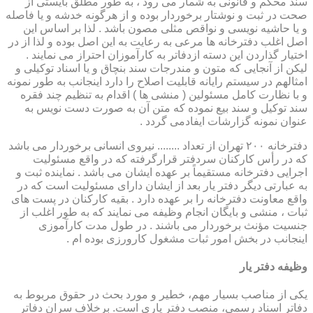
سند محکم و قانونی به شمار می رود ، به طور مطلق بایستی از
صحت در ثبت و نوشتار برخوردار بوده و از هرگونه خدشه و یا فاصله
و یا حاشیه نویسی و نواقص مثلی مصون باشد . لذا بر اساس این
اصل اغلب دفترخانه ها مرعی به رعایت به این اصل بوده و لذا از در
اختیار گذاردن این دسته ازدفاتر به کارآموزان احتراز می نمایند .
لیکن از آنجایی که متون و مندرجات سند بنچاق و یا اسناد توکیلی و
امثالهم در سیستم رایانه قابلیت اصلاح را دارد اینجانب به طور نمونه
و با نظارت کامل مسئولین ( منشی ها ) اقدام به تنظیم چند فقره
سند توکیل و سند بیع نموده که متن آن به صورت دست نویس به
عنوان نمونه گزارشات ایفادمی گردد .
دفترخانه ۲۰۰ تهران از تعداد ........ نیروی انسانی برخوردار می باشد
که در رأس کارکنان سردفتر قرارگرفته که در واقع مسئولیت
اجرایی دفترخانه مستقیماً بر عهده ایشان می باشد . نماینده ثبت و
به عبارتی دیگر دفتر یار بعد از ایشان دارای مسئولیت است که در
واقع معاونت دفترخانه را بر عهده دارد . بقیه کارکنان در پست های
ثبات ، منشی و بایگان انجام وظیفه می نمایند که به طور اغلب از
جنسیت مؤنث برخوردار می باشند . در طول مدت کارآموزی
اینجانب در بخش امور ثبات مشغول کارورزی بوده ام .
وظیفه دفتر یار
یكی از مناصب بسیار مهم، خطیر و مورد بحث در حقوق مربوط به
دفاتر اسناد رسمی، منصب دفتر یاری است. برخلاف سران دفاتر