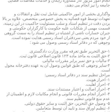
انجام امور مزبور کار مشاوره رایگان و خدمات معاضدت قضایی
جامعه را نیز انجام می دهند،
واگذاری بخشی از امور حاکمیتی شامل ثبت نقل و انتقالات و
تعهدات توسط قوه قضائیه به بخش خصوصی متخصص، علاوه بر بالا
بردن دقت در تنظیم اسناد و سلب مسئولیت حاکمیت در این زمینه،
قسمت مهمی از شکایات علیه حکومت یا کارگزاران حکومتی و
جبران خسارات ناشی از اشتباه در تنظیم اسناد را به سمت گروهی
از خود مردم یعنی سردفتران اسناد رسمی هدایت نموده است.
وجوهی که در دفاتر اسناد رسمی وصول می شود :
۱-حق التحریر طبق تعرفه مقرر وزارت دادگستری.
۲-حق الثبت به ماخذ ماده ۱۲۳ قانون اصلاحی قانون ثبت.
۳-مالیات و حق تمبر برابر مقررات مالیاتی.
۴-سایر وجوهی که طبق قوانین وصول آن به عهده دفترخانه محول
است.
مراحل تنظیم سند در دفاتر اسناد رسمی:
۱- احراز هویت.
۲- احراز اهلیت.
۳- احراز اصالت و اعتبار مستندات سند.
۴- احراز انجام مقررات قانونی و انجام مکاتبات لازم و اطمینان از
عدم منع قانونی تنظیم سند.
۵- وصول حق التحریر، حق الثبت و سایر حقوق دولتی.
۶- تنظیم اوراق سند و تایید آن توسط متعاملین.