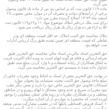
مي گردد.
ماده ۱۱۹ قانون ثبت كه بر اساس بند س از ماده يك قانون وصول
برخي از درآمدهاي دولت و مصرف آن در موارد معين مصوب ۲۸
اسفند ماه ۷۳ ۱۳ اصلاح گرديده مقرر مي دارد:
براي ثبت ملك دردفتر املاك موضوع مواد ۱۱ و۱۲و۱۱۹ قانون ثبت
كلا به ازاء هر ده هزار ريال يك هزار ريال دريافت مي شود .
ملاك محاسبه حق الثبت املاك، حد اقل قيمت منطقه اي ودر
نقاطي كه قيمت منطقه اي تعيين نشده طبق برگ ارزيابي ادارات
ثبت خواهد بود .
حق التحرير اسناد مالي:در اسناد مالي محاسبه حق التحرير طبق
تعرفه ارسالي و فاقد هرگونه ابهام است به ويژه آنكه اكثريت قريب
به اتفاق همكاران از رايانه استفاده و با وارد كردن مبلغ سند طبق
جداول داده شده به سيستم حق التحرير محاسبه مي گردد .
در نهايت حق التحرير بعض از اسناد به لحاظ وجود مقررات خاص از
مبلغ ماخذ وصول حق الثبت تبعيت نمينمايند ويا بعنوان موارد
استنائات قانوني حق التحرير خاص خود را دارند و بعض ديگر بعلت
نبود مقررات صريح و عدم وجود مصداق با ابهام روبرو و در مناطق
مختلف و نزد همكاران نظريات و رويه هاي عملي متفاوتي را بوجود
آورده است كه مختصرا به مواردي از آن اشاره ميگردد :
۱- اسناد فروش اقساطي بانكها كه در تعقيب مشاركت مدني منعقد
ميگردد بر اساس تبصره ماده ۱۵ قاون عمليات بانكي گرچه حق