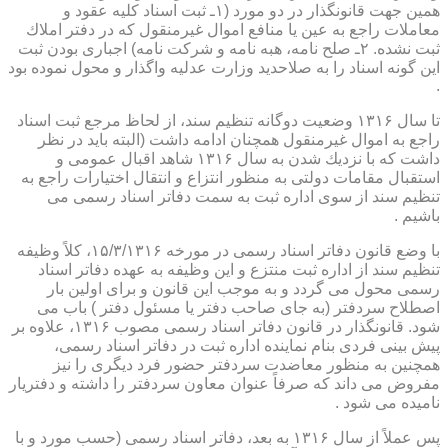
همین جهت قانونگذار در دو مورد (۱ـ ثبت اسناد كلیه عقود و
معاملات راجع به عین یا منافع اموال غیرمنقول كه در دفتر املاك
ثبت نشده. ۲ـ صلح نامه، هبه نامه و شركت نامه) اجباری بودن ثبت
این گونه اسناد را به صلاحدید وزارت عدلیه واگذار و محول نموده بود
.
تا سال ۱۳۱۶ وضعیت دوگانه تنظیم سند، از لحاظ مرجع ثبت اسناد
راجع به اموال غیرمنقول همچنان ادامه داشت (البته باید در نظر
داشت كه با نزدیك شدن به سال ۱۳۱۶ شاهد اقبال عمومی و
استقبال مقامات دولتی به منظور انتزاع و انتقال اختیارات راجع به
تنظیم سند از سوی اداره ثبت به سمت دفاتر اسناد رسمی می
باشیم .
با وضع قانون دفاتر اسناد رسمی در مورخه ۱۵/۳/۱۳۱۶، كلاً وظیفه
تنظیم سند از اداره ثبت منتزع و این وظیفه به عهده دفاتر اسناد
رسمی محول می گردد و به موجب این قانون و برای اولین بار
اصطلاح سردفتر (به جای صاحب دفتر یا مسئول دفتر ) باب می
شود. قانونگذار در قانون دفاتر اسناد رسمی مصوب ۱۳۱۶، علاوه بر
پیش بینی فردی بنام نماینده اداره ثبت در دفاتر اسناد رسمی،
همچنین به منظور معاضدت سردفتر حضور فرد دیگری را نیز
مفروض می داند كه صرفاً عنوان معاون سردفتر را داشته و دفتریار
نامیده می شود .
پس عملاً از سال ۱۳۱۶ به بعد، دفاتر اسناد رسمی (حسب مورد و با