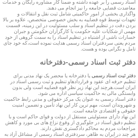
اسناد رسمی را بر عهده داشته و ضمناً کار مشاوره رایگان و خدمات
معاضدت قضایی جامعه را نیز انجام می دهند.
واگذاری بخشی از امور حاکمیتی شامل ثبت نقل و انتقالات و
تعهدات توسط قوه قضاییه به بخش خصوصی متخصص، علاوه بر بالا
بردن دقت در تنظیم اسناد و سلب مسئولیت در این زمینه، قسمت
مهمی از شکایات علیه حکومت یا کارگزاران حکومتی و جبران
خسارات ناشی از اشتباه در تنظیم اسناد را به سمت گروهی از خود
مردم یعنی سردفتران اسناد رسمی هدایت نموده است،که خود جای
تامل و نگرانی بوده و هست.
دفتر ثبت اسناد رسمی-دفترخانه
دفتر ثبت اسناد رسمی
یا دفترخانه یا محضر یک نهاد مدنی برای
تنظیم حرفه ای عقود و قراردادهاو تنظیم و ثبت رسمی اسناد در
ایران است.هرچند این نهاد زیر نظر قوه قضاییه است ولی بدون
وابستگی مالی به حاکمیت سیاسی اداره می شود.
دفتر اسناد رسمی به عنوان یک مرکز حقوقی و مدنی رابط حاکمیت
و شهروندان است، مهم ترین کار این نهاد تأمین و تضمین امنیت
حقوقی و اقتصادی جامعه است.
این نهاد دارای مسئولیتی مستقل از دولت و قوای حاکم است و با
تنظیم دقیق اسناد در جلوگیری از وقوع نزاع های بی مورد و کاهش
مراجعات مردم به محاکم دادگستری نقش دارند.
هر چند در ایران به ظاهر، سردفتری اسناد رسمی از مشاغل آزاد به