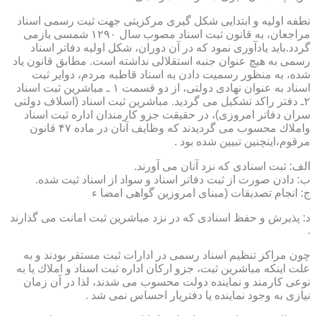
نطفه اولیه و ابتدایی شكل گیری مركزیتی جهت ثبت رسمی اسناد
مراجعان، به قانون ثبت اسناد مصوب سال ۱۲۹۰ شمسی بازمی
گردد.باید یادآوری نمود كه در آن دوران، شكل اولیه دفاتر اسناد
رسمی به هیچ عنوان جنبه استقلالی نداشته است. مطابق قانون یاد
شده، به منظور رسمیت دادن به اسناد قاطبه مردم، دوایر ثبت
اسناد به عنوان نهادی دولتی، از دو قسمت ۱ ـ مباشرین ثبت اسناد
۲ـ دفتر راكد تشكیل می گردید. مباشرین ثبت اسناد (اسلاف دولتی
سران دفاتر امروزی)، در حقیقت جزو كارمندان اداره ثبت اسناد
واملاك محسوب می گردیدند كه وظایف آنان در ماده ۴۷ قانون
مرقوم،اینچنین تبیین شده بود .
الف: ثبت اسنادی كه نزد آنان می آورند.
ب: دادن صورت از ثبت دفاتر اسناد و سواد از اسناد ثبت شده.
ج: انجام تصدیقات (مبنای امروزین گواهی امضا ء
د: پذیرش و حفظ اسنادی كه در نزد مباشرین ثبت امانت می گذارند
.
چون مراكز تنظیم اسناد رسمی در ادارات ثبت مستقر بودند و به
علت اینكه مباشرین ثبت، جزو اركان اداره ثبت اسناد و املاك یا به
نوعی كارمند و نماینده دولت محسوب می شدند، لذا در آن زمان
نیازی به وجود نماینده یا دفتریار احساس نمی شد .