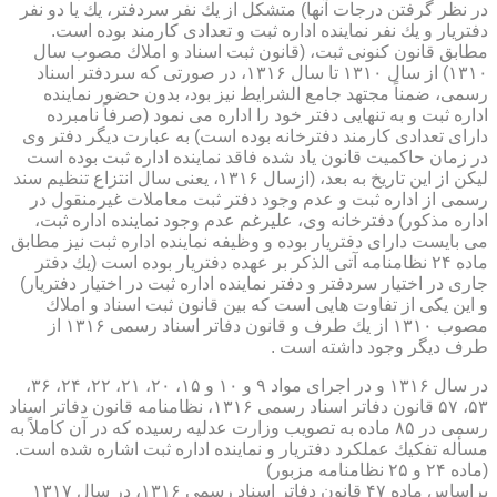
در نظر گرفتن درجات آنها) متشكل از یك نفر سردفتر، یك یا دو نفر
دفتریار و یك نفر نماینده اداره ثبت و تعدادی كارمند بوده است.
مطابق قانون كنونی ثبت، (قانون ثبت اسناد و املاك مصوب سال
۱۳۱۰) از سال ۱۳۱۰ تا سال ۱۳۱۶، در صورتی كه سردفتر اسناد
رسمی، ضمناً مجتهد جامع الشرایط نیز بود، بدون حضور نماینده
اداره ثبت و به تنهایی دفتر خود را اداره می نمود (صرفاً نامبرده
دارای تعدادی كارمند دفترخانه بوده است) به عبارت دیگر دفتر وی
در زمان حاكمیت قانون یاد شده فاقد نماینده اداره ثبت بوده است
لیكن از این تاریخ به بعد، (ازسال ۱۳۱۶، یعنی سال انتزاع تنظیم سند
رسمی از اداره ثبت و عدم وجود دفتر ثبت معاملات غیرمنقول در
اداره مذكور) دفترخانه وی، علیرغم عدم وجود نماینده اداره ثبت،
می بایست دارای دفتریار بوده و وظیفه نماینده اداره ثبت نیز مطابق
ماده ۲۴ نظامنامه آتی الذكر بر عهده دفتریار بوده است (یك دفتر
جاری در اختیار سردفتر و دفتر نماینده اداره ثبت در اختیار دفتریار)
و این یكی از تفاوت هایی است كه بین قانون ثبت اسناد و املاك
مصوب ۱۳۱۰ از یك طرف و قانون دفاتر اسناد رسمی ۱۳۱۶ از
طرف دیگر وجود داشته است .
در سال ۱۳۱۶ و در اجرای مواد ۹ و ۱۰ و ۱۵، ۲۰، ۲۱، ۲۲، ۲۴، ۳۶،
۵۳، ۵۷ قانون دفاتر اسناد رسمی ۱۳۱۶، نظامنامه قانون دفاتر اسناد
رسمی در ۸۵ ماده به تصویب وزارت عدلیه رسیده كه در آن كاملاً به
مسأله تفكیك عملكرد دفتریار و نماینده اداره ثبت اشاره شده است.
(ماده ۲۴ و ۲۵ نظامنامه مزبور)
براساس ماده ۴۷ قانون دفاتر اسناد رسمی ۱۳۱۶، در سال ۱۳۱۷