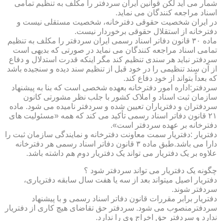
شمار می آید لکن قوانین ایران سردفتر را مکلف به تنظیم تمامی
اسناد مراجعه کنندگان می نماید.
در ایران شخصیت حقوقی دفترخانه، شخصیت مستقلی نیست و
دفترخانه از استقلال حقوقی برخوردار نیست.
ماده ۳۰ قانون دفاتر اسناد رسمی ایران سردفتر را مکلف به تنظیم
تمامی اسناد مراجعه کنندگان می نماید در صورتی که بدیهی است
سردفتر نباید هر سندی تنظیم کند مگر اینکه قدرت استدلال و دفاع
از آن سند تنظیمی را در خود قبل از تنظیم سند دیده و سنجیده باشد
که بعداً بتواند از خود دفاع کند.
سردفتر:اداره امور دفترخانه بعهده شخصی است که بنا به پیشنهاد
سازمان ثبت اسناد و املاک کشور با جلب نظر مشورتی کانون
سردفتران و دفتریاران تعیین شده و سردفتر نامیده می شود. ماده
۲۱ قانون دفاتر اسناد رسمی تأکید می کند که همه «مسئولیت های
دفترخانه بر عهده سردفتر است».
دفتریار :دفتریار سمت معاونت دفترخانه و نمایندگی سازمان ثبت را
دارا می باشد.طبق ماده ۳ قانون دفاتر اسناد رسمی هر دفترخانه
علاوه بر یک دفتریار می تواند یک دفتریار دوم هم داشته باشد.
چگونه یک دفتریار می تواند سردفتر شود ؟
دفتریار اصیل میتواند بعد از سه یا هفت سال سابقه دفتریاری،
سردفتر شوند.
دفتریار برابر مقررات قانون دفاتر اسناد رسمی و با پیشنهاد
سردفترمنصوب می شود. سردفتر حق تقاضای هیچ کاری از دفتریار
ندارد و سردفتر حق اخراج وی را ندارد.