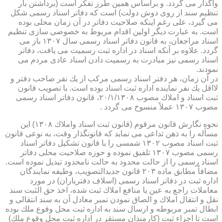
واگذار می گردد. و براساس همین طرز تفكر است (برداشتن بار
تنظیم سند از روی دوش دولت) است كه دفاتر اسناد رسمی شكل
می گیرد، علی رغم اینكه صلاحیت دفاتر در آن زمان محلی بوده
است. به عبارت دیگر اولین اقدام مربوط به خصوصی سازی تنظیم
اسناد مراجعان، به قانون دفاتر اسناد رسمی سال ۱۳۰۷ باز می
گردد. علاوه بر آنكه اسناد در اداره ثبت رسمیت می یافت، دفاتر
اسناد رسمی نیز مبادرت به رسمیت دادن اسناد عادی مردم می
نمودند.
در آن زمان، هر دفتر اسناد رسمی مركب از یك نفر صاحب دفتر و
لااقل یك نفر نماینده اداره ثبت اسناد بوده است. با تصویب قانون
ثبت اسناد و املاك مصوب ۲۰/۱/۱۳۰۸، قانون دفاتر اسناد رسمی
مصوب ۱۳۰۷ عملاً منسوخ می گردد .
نحوه نگارش قانون مرقوم (قانون ثبت اسناد واملاك ۱۳۰۸) این
مسأله را به ذهن تداعی می نماید كه قانونگذار وقت، به نوعی قانون
ثبت اسناد مصوب ۱۳۰۲ شمسی را با قانون تشكیل دفاتر اسناد
رسمی مصوب ۱۳۰۷ تلفیق نموده و حوزه صلاحیت محلی دفاتر
اسناد رسمی را از حالت محدود به حالت نامحدود تبدیل نموده است.
مضافاً مطابق ماده ۲۰۳ قانون جدیدالتصویب، وظیفه نمایندگان
اداره ثبت در دفاتر اسناد رسمی (اسلاف دفتریاران) در مورد
معاملات راجع به عین یا منافع املاك ثبت شده، اخذ حق الثبت سند
نقل و انتقال املاك و الصاق نمودن تمبر معادل آن به سند انتقالی و
ابطال تمبر مربوطه و ارسال سند به اداره ثبت محل وقوع ملك بوده
است تا اجزاء ثبت (كارمندان مستقر در اداره ثبت محل وقوع ملك)