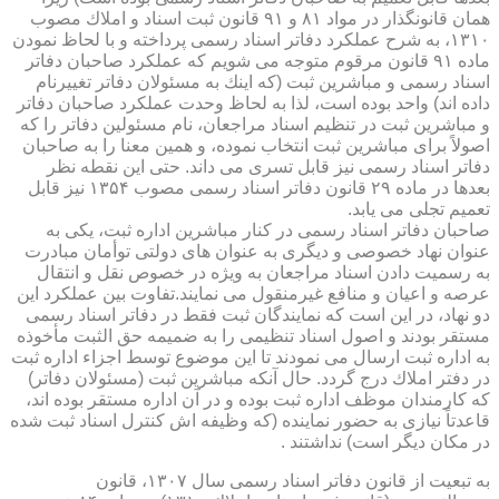
همان قانونگذار در مواد ۸۱ و ۹۱ قانون ثبت اسناد و املاك مصوب
۱۳۱۰، به شرح عملكرد دفاتر اسناد رسمی پرداخته و با لحاظ نمودن
ماده ۹۱ قانون مرقوم متوجه می شویم كه عملكرد صاحبان دفاتر
اسناد رسمی و مباشرین ثبت (كه اینك به مسئولان دفاتر تغییرنام
داده اند) واحد بوده است، لذا به لحاظ وحدت عملكرد صاحبان دفاتر
و مباشرین ثبت در تنظیم اسناد مراجعان، نام مسئولین دفاتر را كه
اصولاً برای مباشرین ثبت انتخاب نموده، و همین معنا را به صاحبان
دفاتر اسناد رسمی نیز قابل تسری می داند. حتی این نقطه نظر
بعدها در ماده ۲۹ قانون دفاتر اسناد رسمی مصوب ۱۳۵۴ نیز قابل
تعمیم تجلی می یابد.
صاحبان دفاتر اسناد رسمی در كنار مباشرین اداره ثبت، یكی به
عنوان نهاد خصوصی و دیگری به عنوان های دولتی توأمان مبادرت
به رسمیت دادن اسناد مراجعان به ویژه در خصوص نقل و انتقال
عرصه و اعیان و منافع غیرمنقول می نمایند.تفاوت بین عملكرد این
دو نهاد، در این است كه نمایندگان ثبت فقط در دفاتر اسناد رسمی
مستقر بودند و اصول اسناد تنظیمی را به ضمیمه حق الثبت مأخوذه
به اداره ثبت ارسال می نمودند تا این موضوع توسط اجزاء اداره ثبت
در دفتر املاك درج گردد. حال آنكه مباشرین ثبت (مسئولان دفاتر)
كه كارمندان موظف اداره ثبت بوده و در آن اداره مستقر بوده اند،
قاعدتاً نیازی به حضور نماینده (كه وظیفه اش كنترل اسناد ثبت شده
در مكان دیگر است) نداشتند .
به تبعیت از قانون دفاتر اسناد رسمی سال ۱۳۰۷، قانون