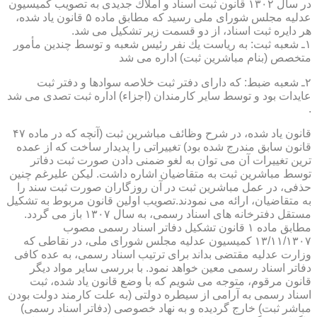
در سال ۱۳۰۲ قانون ثبت اسناد و املاك جدیدی به تصویب كمیسیون
عدلیه مجلس شورای ملی رسید كه مطابق ماده ۵ قانون یاد شده،
هر دایره ثبت اسناد، از دو قسمت زیر تشكیل می شد.
۱ـ شعبه ثبت: به ریاست یك نفر رئیس شعبه و توسط چندین مأمور
متخصص (بنام مباشرین ثبت) اداره می شد
۲ـ شعبه ضبط: كه دارای دفتر ثبت خلاصه سوادها و دفتر ثبت
عایدات بود و توسط سایر كارمندان (اجزاء) اداره ثبت تصدی می شد
.
قانون یاد شده، در شرح وظائف مباشرین ثبت (آنچه كه در ماده ۴۷
قانون سابق مندرج شده بود) تغییراتی را پدیدار ساخت كه از عمده
ترین تغییرات آن می توان به لغو ضمنی دادن صورت ثبت دفاتر
توسط مباشرین ثبت به متقاضیان اشاره داشت. لیكن علیرغم چنین
حذفی، در عمل مباشرین ثبت در آن روزگاران صورت ثبت سند را
به متقاضیان، ارائه می نمودند.تصویب اولین قانون مربوط به تشكیل
مستقل دفترخانه های اسناد رسمی، به سال ۱۳۰۷ باز می گردد.
مطابق ماده ۱ قانون تشكیل دفاتر اسناد رسمی مصوب
۱۳/۱۱/۱۳۰۷ كمیسیون عدلیه مجلس شورای ملی، در نقاطی كه
وزارت عدلیه مقتضی بداند برای ترتیب اسناد رسمی، به عده كافی
دفاتر اسناد رسمی معین خواهد نمود. با بررسی سایر مواد دیگر
قانون مرقوم، متوجه می شویم كه با وضع قانون یاد شده، ثبت
اسناد رسمی به آرامی از سیطره دولتی (به علت كارمند دولت بودن
مباشر ثبت) خارج گردیده و به نهاد خصوصی (دفاتر اسناد رسمی)