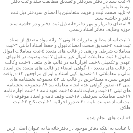
۷- ثبت سند در دفتر سردفتر و تصدیق مطابقت سند و ثبت دفتر
توسط متعاملین.
۸- تایید صحت ثبت و هویت متعاملین با امضای سردفتر ذیل ثبت
دفتر و حاشیه سند.
۹-امضای دفتریار و مهر دفترخانه ذیل ثبت دفتر و در حاشیه سند.
حوزه وظایف دفاتر اسناد رسمی
۱-ثبت اسناد مطابق مقررات قانونی ۲-ارائه مواد مصدق از اسناد
ثبت شده ۳-تصدیق صحت امضاء،قبول و حفظ اسناد امانتی ۴-ثبت
معاملات شرطی و رهنی در قالب های متعدد ۵-ثبت معاملات اموال
منقول ۶-ثبت معاملات اموال غیر منقول ۷-ثبت وصیت در قالبهای
عهدی و تکمیلی ۸-ثبت اقرارنامه در قالب های متعدد ۹-ثبت وکالت
در قالب های متعدد ۱۰-گواهی امضاء در قالب های متعدد بجز اسناد
مالی و معاملاتی ۱۱-تصدیق کپی اسناد و اوراق مراجعین ۱۲-دریافت
قبوض سپرده مستاجرین در قالب بند ۵۲ مجموعه بخشنامه های
ثبتی ۱۳-صدور گواهی عدم انجام معامله بند ۸۹ مجموعه بخشنامه
های ثبتی ۱۴-ثبت رضایت نامه ۱۵-ثبت تعهد نامه ۱۶-ثبت اجاره نامه
۱۷-ثبت معاملات سرقفلی ۱۸-ثبت وقف نامه و اسناد موقوفه ۱۹-
ثبت اسناد ضمانت نامه ۲۰-صدور اجرائیه ۲۱-ثبت نکاح ۲۲-ثبت
طلاق
فعالیت های انجام شده :
با عنایت به اینکه دفاتر موجود در دفترخانه ها به عنوان اصلی ترین