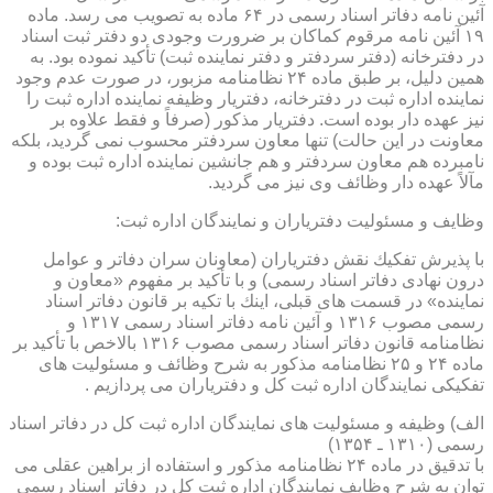
آئین نامه دفاتر اسناد رسمی در ۶۴ ماده به تصویب می رسد. ماده
۱۹ آئین نامه مرقوم كماكان بر ضرورت وجودی دو دفتر ثبت اسناد
در دفترخانه (دفتر سردفتر و دفتر نماینده ثبت) تأكید نموده بود. به
همین دلیل، بر طبق ماده ۲۴ نظامنامه مزبور، در صورت عدم وجود
نماینده اداره ثبت در دفترخانه، دفتریار وظیفه نماینده اداره ثبت را
نیز عهده دار بوده است. دفتریار مذكور (صرفاً و فقط علاوه بر
معاونت در این حالت) تنها معاون سردفتر محسوب نمی گردید، بلكه
نامبرده هم معاون سردفتر و هم جانشین نماینده اداره ثبت بوده و
مآلاً عهده دار وظائف وی نیز می گردید.
وظایف و مسئولیت دفتریاران و نمایندگان اداره ثبت:
با پذیرش تفكیك نقش دفتریاران (معاونان سران دفاتر و عوامل
درون نهادی دفاتر اسناد رسمی) و با تأكید بر مفهوم «معاون و
نماینده» در قسمت های قبلی، اینك با تكیه بر قانون دفاتر اسناد
رسمی مصوب ۱۳۱۶ و آئین نامه دفاتر اسناد رسمی ۱۳۱۷ و
نظامنامه قانون دفاتر اسناد رسمی مصوب ۱۳۱۶ بالاخص با تأكید بر
ماده ۲۴ و ۲۵ نظامنامه مذكور به شرح وظائف و مسئولیت های
تفكیكی نمایندگان اداره ثبت كل و دفتریاران می پردازیم .
الف) وظیفه و مسئولیت های نمایندگان اداره ثبت كل در دفاتر اسناد
رسمی (۱۳۱۰ ـ ۱۳۵۴)
با تدقیق در ماده ۲۴ نظامنامه مذكور و استفاده از براهین عقلی می
توان به شرح وظایف نمایندگان اداره ثبت كل در دفاتر اسناد رسمی