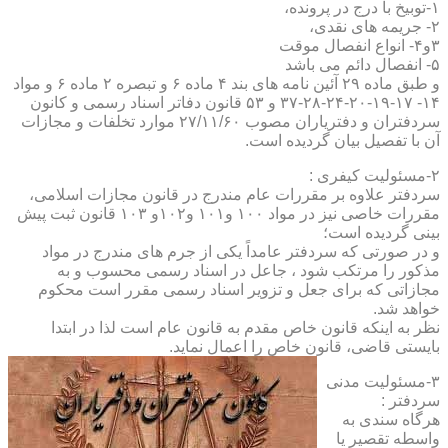
۱-توبیخ با درج در پرونده،
۲- جریمه های نقدی،
۳و۴- انواع انفصال موقت
۵- انفصال دائم می باشد
و طبق ماده ۲۹ آئین نامه های بند ۴ ماده ۶ و تبصره ۲ ماده ۶ و مواد
۱۴- ۱۷-۱۹-۲۰-۲۴-۲۸-۳۷ و ۵۳ قانون دفاتر اسناد رسمی و کانون
سردفتران و دفتریاران مصوب ۲۷/۱۱/۶۰ موارد تخلفات و مجازات
آن با تفصیل بیان گردیده است.
۲-مسئولیت کیفری :
سردفتر علاوه بر مقررات عام مندرج در قانون مجازات اسلامی،
مقررات خاصی نیز در مواد ۱۰۰ و۱۰۱ و۱۰۲و ۱۰۳ قانون ثبت پیش
بینی گردیده است؛
و در صورتی که سردفتر عامداً یکی از جرم های مندرج در مواد
مذکور را مرتکب شود ، جاعل در اسناد رسمی محسوب و به
مجازاتی که برای جعل و تزویر اسناد رسمی مقرر است محکوم
خواهد شد.
نظر به اینکه قانون خاص مقدم به قانون عام است لذا در ابتدا
بایستی قاضی، قانون خاص را اعمال نماید.
۳-مسئولیت مدنی
سردفتر :
هرگاه سندی به
واسطه تقصیر یا