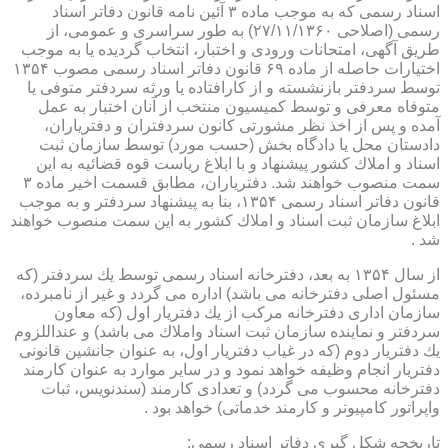
اسناد رسمی كه به موجب ماده ۳ آئین نامه قانون دفاتر اسناد
رسمی (اصلاحی ۲۷/۱۱/۱۳۶۰) به طور سراسری و عمومی، از
طریق آگهی، امتحانات ورودی و اختبار، انتخاب گردیده یا به موجب
اختیارات حاصله از ماده ۶۹ قانون دفاتر اسناد رسمی مصوب ۱۳۵۴
توسط سردفتر بازنشسته و از كارافتاده یا ورثه سردفتر متوفی یا
متوفاه معرفی و توسط كمیسیون منتخب از آنان اختبار به عمل
آمده و پس از اخذ نظر مشورتی كانون سردفتران و دفتریاران،
دادستان محل یا دادگاه بخش (حسب مورد) توسط سازمان ثبت
اسناد و املاك كشور پیشنهاد و با ابلاغ ریاست قوه قضائیه به این
سمت منصوب خواهند شد. دفتریاران، مطابق قسمت اخیر ماده ۳
قانون دفاتر اسناد رسمی ۱۳۵۴، بنا به پیشنهاد سردفتر و به موجب
ابلاغ سازمان ثبت اسناد و املاك كشور به این سمت منصوب خواهند
شد .
از سال ۱۳۵۴ به بعد، دفترخانه اسناد رسمی توسط یك سردفتر (كه
مسئول اصلی دفترخانه می باشد) اداره می گردد و غیر از نامبرده،
سازمان اداری دفترخانه مركب از یك دفتریار اول (كه معاون
سردفتر و نماینده سازمان ثبت اسناد واملاك می باشد) و عنداللزوم
یك دفتریار دوم (كه در غیاب دفتریار اول، به عنوان جانشین قانونی
دفتریار انجام وظیفه خواهد نمود و در سایر موارد به عنوان كارمند
دفترخانه محسوب می گردد) و تعدادی كارمند (سندنویس، ثبات
واپراتور كامپیوتر و كارمند خدماتی) خواهد بود .
تاریخچه شكل گیری دفاتر اسناد رسمی: