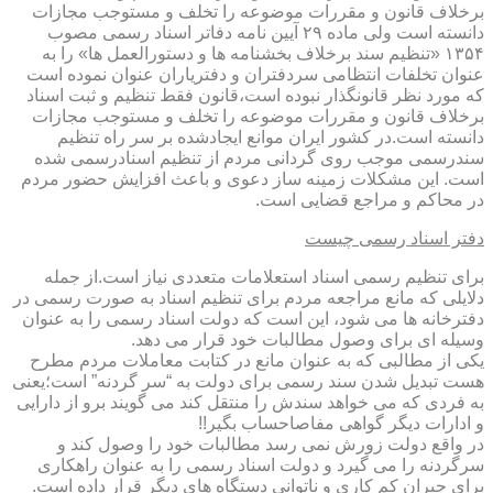
برخلاف قانون و مقررات موضوعه را تخلف و مستوجب مجازات
دانسته است ولی ماده ۲۹ آیین نامه دفاتر اسناد رسمی مصوب
۱۳۵۴ «تنظیم سند برخلاف بخشنامه ها و دستورالعمل ها» را به
عنوان تخلفات انتظامی سردفتران و دفتریاران عنوان نموده است
که مورد نظر قانونگذار نبوده است،قانون فقط تنظیم و ثبت اسناد
برخلاف قانون و مقررات موضوعه را تخلف و مستوجب مجازات
دانسته است.در کشور ایران موانع ایجادشده بر سر راه تنظیم
سندرسمی موجب روی گردانی مردم از تنظیم اسنادرسمی شده
است. این مشکلات زمینه ساز دعوی و باعث افزایش حضور مردم
در محاکم و مراجع قضایی است.
دفتر اسناد رسمی چیست
برای تنظیم رسمی اسناد استعلامات متعددی نیاز است.از جمله
دلایلی که مانع مراجعه مردم برای تنظیم اسناد به صورت رسمی در
دفترخانه ها می شود، این است که دولت اسناد رسمی را به عنوان
وسیله ای برای وصول مطالبات خود قرار می دهد.
یکی از مطالبی که به عنوان مانع در کتابت معاملات مردم مطرح
هست تبدیل شدن سند رسمی برای دولت به “سر گردنه” است؛یعنی
به فردی که می خواهد سندش را منتقل کند می گویند برو از دارایی
و ادارات دیگر گواهی مفاصاحساب بگیر!!
در واقع دولت زورش نمی رسد مطالبات خود را وصول کند و
سرگردنه را می گیرد و دولت اسناد رسمی را به عنوان راهکاری
برای جبران کم کاری و ناتوانی دستگاه های دیگر قرار داده است.