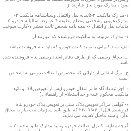
نمود ، مدارک مورد نیاز عبارتند از :
۱-مدارک مالکیت ۲-تائیدیه نقل وانتقال وشناسنامه مالکیت ۳-
مدارک هویتی وشخصی ونظام وظیفه ۴-عوارض سالیانه خودرو ۵-
مالیات نقل و انتقال ۶- بیمه نامه شخص ثالث معتبر ۷-کارت سوخت
۱- مدارک مربوط به مالکیت فروشنده که عبارتند از
الف: سند کمپانی یا تولید کننده خودرو که باید بنام فروشنده باشد
ب: بنچاق رسمی که از طرف دفاتر اسناد رسمی بنام فروشنده شده
باشد
ج : برگ انتقالی از دارائی که مخصوص انتقالات دولتی به اشخاص
است
د: اجرائیه دادگاه ها بر انتقال خودرو (پس از تعویض پلاک و تائید
مالکیت محکوم علیه واخذ استعلام از راهنمائی )
ه- گواهی مراکز تعویض پلاک مبنی بر تعویض پلاک خودرو بنام
فروشنده قبل از ۲۳/۰۷/۸۴ که طبق تائید سازمان ثبت نیاز به بنچاق
ندارد و سند ماقبل کفایت می نماید.
گرچه وظیفه کنترل اصالت خودرو وتائید مدارک طبق ماده ۲۰ به