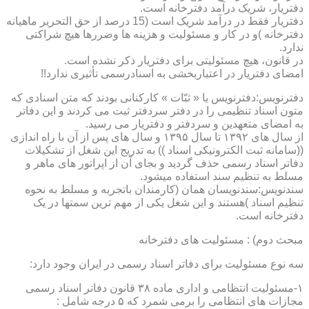
دفتریار، شریک درآمد دفترخانه است.
دفتریار فقط در درآمد شریک است (15 درصد از حق التحریر ماهیانه
دفترخانه )و در کار و مسئولیت و هزینه ها وضررها هیچ شراکتی
ندارد.
در قانون، هیچ مسئولیتی برای دفتریار ذکر نشده است.
امضای دفتریار در اعتباربخشی به اسنادرسمی تأثیری ندارد!!
دفترنویس:دفترنویس یا « ثبّات » کارکنانی بودند که متن اسنادی که
متون اسناد تنظیمی را در دفتر سردفتر ثبت می کردند و این دفاتر
به امضای متعهدین و سردفتر و دفتریار می رسید.
از سال های ۱۳۹۲ تا سال ۱۳۹۵ و سال های پس از آن با راه اندازی
((سامانه ثبت الکترونیکی اسناد )) به تدریج این شغل از تشکیلات
دفاتر اسناد رسمی حذف گردید و بجای آن از اپراتور های ماهر و
مسلط به تنظیم سند استفاده میشود.
سندنویس:سندنویسان همان (کارمندان باتجربه و مسلط به نحوه
تنظیم اسناد )هستند و این شغل یکی از مهم ترین سمتها در یک
دفترخانه است.
مبحث دوم) : مسئولیت های دفترخانه
سه نوع مسئولیت برای دفاتر اسناد رسمی در ایران وجود دارد:
۱-مسئولیت انتظامی و اداری ماده ۳۸ قانون دفاتر اسناد رسمی
مجازات های انتظامی را برمی شمرد که ۵ درجه شامل :