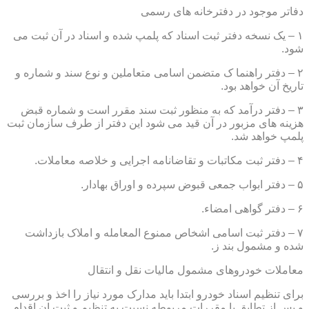
دفاتر موجود در دفترخانه های رسمی
۱ – یک نسخه دفتر ثبت اسناد که پلمپ شده و اسناد در آن ثبت می
شود.
۲ – دفتر راهنما ک متضمن اسامی متعاملین و نوع سند و شماره و
تاریخ آن خواهد بود.
۳ – دفتر درآمد که به منظور ثبت سند مقرر است و شماره قبض
هزینه های مزبور در آن قید می شود این دفتر از طرف سازمان ثبت
پلمپ خواهد شد.
۴ – دفتر ثبت مکاتبات و تقاضانامه اجرایی و خلاصه معاملات.
۵ – دفتر ابواب جمعی قبوض سپرده و اوراق بهادار.
۶ – دفتر گواهی امضاء.
۷ – دفتر ثبت اسامی اشخاص ممنوع المعامله و املاک بازداشت
شده و مشمول بند ز.
معاملات خودروهای مشمول مالیات نقل و انتقال
برای تنظیم اسناد خودرو ابتدا باید مدارک مورد نیاز را اخذ و بررسی
و پس از تطابق با مقررات مربوطه نسبت به تنظیم و ثبت ان اقدام