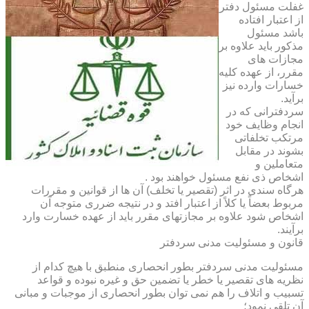
غفلت مسئول دفتر
از اعتبار افتاده
باشد مسئول
مذکور باید علاوه بر
مجازات های
مقرر، از عهده کلیه
خسارات وارده نیز
برآید.
سردفترانی که در
انجام وظایف خود
مرتکب تخلفاتی
بشوند در مقابل
متعاملین و
اشخاص ذی نفع مسئول خواهند بود .
هرگاه سندی در اثر (تقصیر یا تخلف) آن ها از قوانین و مقررات
مربوط بعضاً یا کلاً از اعتبار افتد و در نتیجه ضرری متوجه آن
اشخاص شود علاوه بر مجازتهای مقرر باید از عهده خسارت وارد
برآیند.
قانون و مسئولیت مدنی سردفتر
مسئولیت مدنی سردفتر بطور انحصاری منطبق با هیچ کدام از
نظریه های تقصیر یا خطر یا تضمین حق و غیره نبوده و قواعد
تسبیب و اتلاف را هم نمی توان بطور انحصاری از موجبات و مبانی
آن تلقی نمود؛