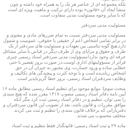
بلکه مجموعه ای از عناصر هر یک را به همراه خود داشته و چون
منشأ ایجاد آن «قانون» بوده دارای ترکیب و ماهیت ویژه ای است
که با سایر وجوه مسئولیت مدنی متفاوت است.
مسئولیت مدنی سردفتر
مسئولیت مدنی سردفتر نسبت به تمام ضررهای مادی و معنوی و
در برابر تمامی اشخاص اعم از حقیقی یا حقوقی، عمومیت و شمول
دارد.هیچ گونه تناسبی بین تعهدات و مسئولیت های سردفتر از یک
طرف و حقوق و مزایای وی از طرف دیگر در قیاس با سایر مشاغل
حرفه ای وجود ندارد!مسؤولیت مدنی سردفتر اسناد رسمی چیزی
فراتر از مسؤولیتهای اداری اوست.در صورت بروز تقصیر یا حتی
خطایی ساده و ورود خسارت، وی مجبور به جبران آن در حق
اشخاص زیاندیده است و با توجه کثرت و پیچیدگی های تکالیف و
وظایف سردفتران اسناد رسمی، بروز خطا گریزناپذیر است.
مبحث سوم): موانع موجود برای تنظیم اسناد رسمی مطابق ماده ۱۶
آیین نامه دفاتر اسناد رسمی مصوب ۱۳۱۷ مقرر شده که هیچ سندی
را نمی توان، تنظیم و در دفاتر اسناد رسمی ثبت کرد مگر آنکه
موافق مقررات و قانون باشد، بعد از تصویب این قانون سردفتران و
دفتریارانی که برخلاف قانون سندی را تنظیم و ثبت می کردند
متخلف محسوب می شدند.
ماده ۲۹ و ثبت اسناد رسمی: قانونگذار فقط تنظیم و ثبت اسناد