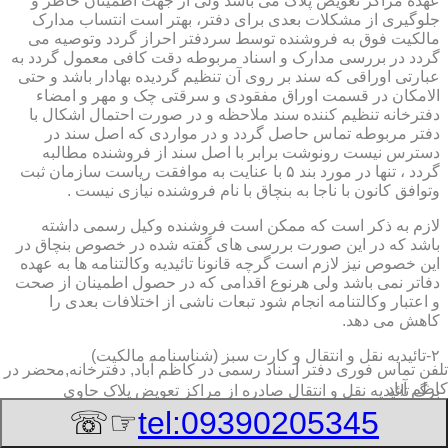
عهده مراکز تعویض پلاک می باشد ولی از جهت اطمینان خاطر و
جلوگیری از مشکلات بعدی برای دفتر، بهتر است انتساب مدارک
مالکیت فوق به فروشنده توسط سردفتر احراز گردد وتوصیه می
گردد در بررسی مدارک و اسناد مربوطه دقت کافی معمول گردد به
عبارتی اوراقی که سند بر روی آن تنظیم گردیده بهادار باشد و حتی
الامکان در قسمت اوراق مفقودی و سرقتی چک و مهر و امضاء
دفترخانه تنظیم کننده سند ملاحظه و در صورت احتمال اشکال با
دفتر مربوطه تماس حاصل گردد و در مواردی که اصل سند در
دسترس نیست رونوشت برابر با اصل سند از فروشنده مطالبه
گردد ، تنها در مورد بند ۵ با عنایت به موافقت ریاست سازمان ثبت
وتوافق کانون با ناجا به بنچاق با نام فروشنده نیازی نیست .
لازم به ذکر است که ممکن است فروشنده وکیل رسمی داشته
باشد که در این صورت بررسی های گفته شده در خصوص بنچاق در
این خصوص نیز لازم است گرچه قانونا تائیدیه وکالتنامه ها به عهده
دفاتر نمی باشد ولی هرنوع اقدامی که در حصول اطمینان از صحت
و اعتبار وکالتنامه انجام شود تبعات ناشی از اختلافات بعدی را
کاهش می دهد.
۲-تائیدیه نقل و انتقال و کارت سبز (شناسنامه مالکیت)
تلفن تماس فوری
دفتر اسناد رسمی در کاظم آباد, دفترخانه,محضر در
کاظم آباد
برگ تائیدیه نقل و انتقال صادره از مراکز تعویض پلاک حاوی
مشخصات کامل خودرو اعم از نوع ، سیستم ، مدل ، رنگ ، شماره
☞☏
tel:09390205345
موتور و شاسی ، تیپ و بخصوس شماره شناسه خودرو ( VIN ) در
صدر صفحه و مشخصات فروشنده و خریدار اعم از مشخصات