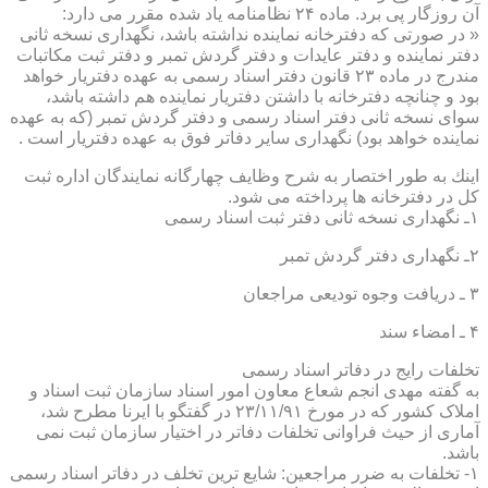
آن روزگار پی برد. ماده ۲۴ نظامنامه یاد شده مقرر می دارد:
« در صورتی كه دفترخانه نماینده نداشته باشد، نگهداری نسخه ثانی
دفتر نماینده و دفتر عایدات و دفتر گردش تمبر و دفتر ثبت مكاتبات
مندرج در ماده ۲۳ قانون دفتر اسناد رسمی به عهده دفتریار خواهد
بود و چنانچه دفترخانه با داشتن دفتریار نماینده هم داشته باشد،
سوای نسخه ثانی دفتر اسناد رسمی و دفتر گردش تمبر (كه به عهده
نماینده خواهد بود) نگهداری سایر دفاتر فوق به عهده دفتریار است .
اینك به طور اختصار به شرح وظایف چهارگانه نمایندگان اداره ثبت
كل در دفترخانه ها پرداخته می شود.
۱ـ نگهداری نسخه ثانی دفتر ثبت اسناد رسمی
۲ـ نگهداری دفتر گردش تمبر
۳ ـ دریافت وجوه تودیعی مراجعان
۴ ـ امضاء سند
تخلفات رایج در دفاتر اسناد رسمی
به گفته مهدی انجم شعاع معاون امور اسناد سازمان ثبت اسناد و
املاک کشور که در مورخ ۲۳/۱۱/۹۱ در گفتگو با ایرنا مطرح شد،
آماری از حیث فراوانی تخلفات دفاتر در اختیار سازمان ثبت نمی
باشد.
۱- تخلفات به ضرر مراجعین: شایع ترین تخلف در دفاتر اسناد رسمی