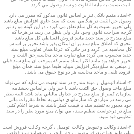
الثبت نسبت به مابه التفاوت دو سند وصول مي گردد .
۲-اسناد متمم بانكي نيز بر اساس قانون مذكور كه مقرر مي دارد
وصول حق الثبت در هنگامي است كه سند حاوي افزايش مبلغ باشد
ولي تحرير نسبت به كل مبلغ تعلق مي گيرد ، در اين گونه موارد نيز
گرچه صراحت قانون وجود دارد ولي بنظر مي رسد در هرجا كه
مبلغ مندرج در سند جديد مانند فروش اقساطي كل مبلغ باشد
بنحوي كه اطلاق مبلغ سند بر آن امكان پذير باشد تحرير بر اساس
كل محاسبه مي گردد و در جائي كه عرفا همان تفاوت مبلغ سند
جديد محسوب مي گردد مبلغ تفاوت ماخذ محاسبه حق الثبت و
تحرير خواهد بود مانند اكثر اسناد متمم كه بموجب آن مبلغ سند قبلي
از مبلغي به مبلغ ديگر افزايش مييابد طبعا مبلغ سند همان مبلغ
افزوده تلقی و مأخذ محاسبه هر دو نوع حقوق می باشد .
۳- اسناد اتومبيل از مبلغ مندرج در سند تبعيت مي نمايد كه مي تواند
مبلغ ماخذ وصول حق الثبت باشد يا خير ولي براساس بخشنامه
سازمان كمتر از مبلغ مندرج در جداول مالياتي نبايد باشد البته بنظر
مي رسد در مواردي كه سازمانهاي دولتي به لحاظ مقررات مالي
خود مجبور به تنظيم سند با قيمت كمتر باشند به شرط اعلام كتبي
مبلغ در درخواست تنظيم سند ، مي توان مبلغ مورد نظر را در سند
تنظيمي قيد نمود.
۴-اسناد وكالت و تفويض وكالت اتومبيل ، گرچه وكالت فروش است
ولي طبق همان تعرفه مصوب ، حق التحرير آن همانند سند قطعي