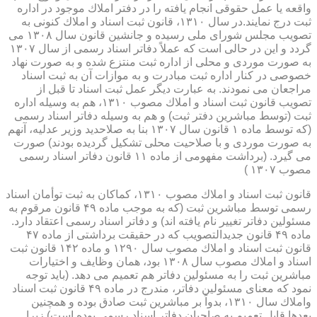
واقعه یا عمل حقوقی انجام یافته را در دفتر املاك موجود در اداره
ثبت درج نمایند.در سال ۱۳۱۰، قانون ثبت اسناد و املاك كنونی به
تصویب مجلس شورای ملی رسیده و جانشین قانون سال ۱۳۰۸ می
گردد و این در حالی است كه عملاً دفاتر اسناد رسمی از سال ۱۳۰۷
به صورت موردی و محلی از اداره ثبت منتزع شده و به صورت نهاد
خصوصی در كنار اداره ثبت مبادرت و به موازات آن به ثبت اسناد
مراجعان می نمودند. به عبارت دیگر عمل ثبت اسناد تا قبل از
تصویب قانون ثبت اسناد و املاك مصوب ۱۳۱۰، هم به وسیله اداره
ثبت (توسط مباشرین دفتر ثبت) و هم به وسیله دفاتر اسناد رسمی
(كه توسط ماده ۱ قانون سال ۱۳۰۷ بنا به صلاحدید وزیر عدلیه، آنهم
به صورت موردی و با صلاحیت محلی تشكیل گردیده بودند) صورت
می گیرد. (برداشت مفهومی از ماده ۱۱ قانون دفاتر اسناد رسمی
مصوب ۱۳۰۷ )
قانون ثبت اسناد و املاك مصوب ۱۳۱۰، كماكان به ثبت توأمان اسناد
رسمی توسط مباشرین ثبت (كه به موجب ماده ۴۹ قانون مرقوم به
مسئولین دفاتر تغییر نام یافته اند) و دفاتر اسناد رسمی اعتقاد دارد.
ماده ۴۹ قانون جدیدالتصویب كه در حقیقت برداشتی از ماده ۴۷
قانون ثبت اسناد و املاك مصوب سال ۱۲۹۰ و ماده ۱۴۲ قانون ثبت
اسناد و املاك مصوب سال ۱۳۰۸ بود، همان وظایف و اختیارات
مباشرین ثبت را به مسئولین دفاتر هم تعمیم می دهد. (باید توجه
نمود كه معنای مسئولین دفاتر، مندرج در ماده ۴۹ قانون ثبت اسناد
واملاك سال ۱۳۱۰، بدواً بر مباشرین ثبت صادق بوده و همچنین
بعدها قابل تعمیم به صاحبان دفاتر اسناد رسمی بوده است) زیرا