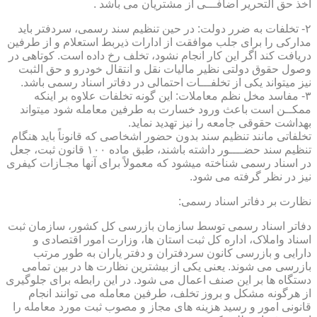
اخذ حق التحریر اضافـــی از مشتریان می باشد .
۲- تخلفات به ضرر دولت: در حین تنظیم سند رسمی، سردفتر باید
مدارکی را برای جلب موافقت از ادارات ذیربط استعلام و از طرفین
دریافت کند اگر این کار انجام نشود، تخلف رخ داده است. کوتاهی در
وصول حقوق دولتی نظیر مالیات نقل و انتقال خودرو و حق الثبت
نیز میتواند یکی از تخلفـــات احتمالی در دفاتر اسناد رسمی باشد.
۳- مفاسد مخل نظم معاملات: این گونه تخلفات علاوه بر اینکه
ممکــن است باعث ورود خسارت به طرفین معامله شود میتواند
بهداشت حقوقی جامعه را نیز تهدید نماید.
تخلفاتی مانند تنظیم سند بدون حضور اشخاصی که قانوناً باید هنگام
تنظیم سند حضــــور داشته باشند، طبق ماده ۱۰۰ قانون ثبت، جعل
در اسناد رسمی شناخته میشود که معمولاً برای آنها مجـازات کیفری
نیز در نظر گرفته می شود.
نظارت بر دفاتر اسناد رسمی:
دفاتر اسناد رسمی توسط سازمان بازرسی کل کشور، سازمان ثبت
اسناد واملاک، اداره کل ثبت استان ها، وزارت امور اقتصادی و
دارایی و بازرسی کانون سردفتران و دفتر یاران به طور مرتب
بازرسی می شوند. یعنی یکی از بیشترین نظارت ها در بین تمامی
دستگاه ها بر این صنف اعمال می شود. در این رابطه برای جلوگیری
از هرگونه مشکل و بروز تخلف، طرفین معامله می توانند انجام
قانونی امور و رسید هزینه های مجاز و مصوب ثبت مورد معامله را