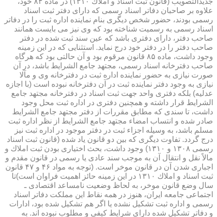
جدیدالتصویب (قانون ثبت اسناد و املاك ۱۳۱۰) در ماده ۸۴ خود،
علاوه بر صاحبان دفاتر اسناد رسمی كه دارای دفتر ثبت اسناد
رسمی بودند، حضور شخص دیگری بنام نماینده اداره ثبت را در دفاتر
اسناد رسمی به رسمیت شناخته بود كه وی نیز می بایست همانند
صاحب دفتر، دارای دفتری باشد كه عین سند ثبت شده در دفتر
صاحب دفتر را در دفتر خود درج نماید. استثنایی كه در این زمینه
وجود داشت، ماده ۸۵ قانون مرقوم بود و آن حالتی بود كه هرگاه
صاحب دفترخانه اسناد رسمی، مجتهد جامع الشرایط باشد، در آن
صورت نیازی به حضور نماینده اداره ثبت در دفترخانه وی و مآلا
نیازی به وجود دفتر نماینده ثبت در آن دفترخانه نبوده است (با اجازه
عدلیه) بلكه دفتری واحد جهت ثبت اسناد در دفترخانه مجتهد جامع
الشرایط قرار داشته و همچنین دفتری در اداره ثبت محل وجود
داشت، تا سندی كه مطابق مقررات از دفتر مجتهد جامع الشرایط
صادر شده و انتساب امضاء مجتهد جامع الشرایط از نظر اداره ثبت
مسلم باشد، به وسیله اجزاء ثبت در دفتر موجود در اداره ثبت نیز
درج گردد. تفاوت دیگری كه بین دو قانون یاد شده (قانون ثبت اسناد
رسمی ۱۳۰۸ و ۱۳۱۰) وجود داشت، بحث اختیاری بودن ثبت املاك و
مالاً نقل و انتقال آن به موجب سند عادی یا رسمی در قانون مقدم و
اجباری شدن آن در قانون موخر است. (توجه به مواد ۴۶ و ۴۷ قانون
ثبت اسناد و املاك ۱۳۱۰ در این زمینه حائز اهمیت فراوان است)تا
سال وضع قانون موخر، به لحاظ وضعیت نامساعد اقتصادی ـ
اجتماعی جامعه ایران، هنوز در همه نقاط این مملكت دفاتر اسناد
رسمی و اداره ثبت تشكیل نشده یا اگر هم تشكیل شده بود، ادارات
و دفاتر تشكیل شده دارای شرایط كیفی و مطلوب نبوده اند. به