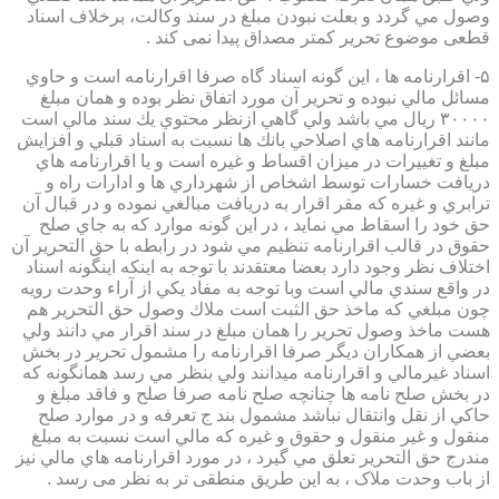
وصول مي گردد و بعلت نبودن مبلغ در سند وكالت، برخلاف اسناد
قطعی موضوع تحریر کمتر مصداق پیدا نمی کند .
۵- اقرارنامه ها ، اين گونه اسناد گاه صرفا اقرارنامه است و حاوي
مسائل مالي نبوده و تحرير آن مورد اتفاق نظر بوده و همان مبلغ
۳۰۰۰۰ ريال مي باشد ولي گاهي ازنظر محتوي يك سند مالي است
مانند اقرارنامه هاي اصلاحي بانك ها نسبت به اسناد قبلي و افزايش
مبلغ و تغييرات در ميزان اقساط و غيره است و يا اقرارنامه هاي
دريافت خسارات توسط اشخاص از شهرداري ها و ادارات راه و
ترابري و غيره كه مقر اقرار به دريافت مبالغي نموده و در قبال آن
حق خود را اسقاط مي نمايد ، در اين گونه موارد كه به جاي صلح
حقوق در قالب اقرارنامه تنظيم مي شود در رابطه با حق التحرير آن
اختلاف نظر وجود دارد بعضا معتقدند با توجه به اينكه اينگونه اسناد
در واقع سندي مالي است وبا توجه به مفاد يكي از آراء وحدت رويه
چون مبلغي كه ماخذ حق الثبت است ملاك وصول حق التحرير هم
هست ماخذ وصول تحرير را همان مبلغ در سند اقرار مي دانند ولي
بعضي از همكاران ديگر صرفا اقرارنامه را مشمول تحرير در بخش
اسناد غيرمالي و اقرارنامه ميدانند ولي بنظر مي رسد همانگونه كه
در بخش صلح نامه ها چنانچه صلح نامه صرفا صلح و فاقد مبلغ و
حاكي از نقل وانتقال نباشد مشمول بند ج تعرفه و در موارد صلح
منقول و غير منقول و حقوق و غيره كه مالي است نسبت به مبلغ
مندرج حق التحرير تعلق مي گيرد ، در مورد اقرارنامه هاي مالي نيز
از باب وحدت ملاک ، به این طریق منطقی تر به نظر می رسد .