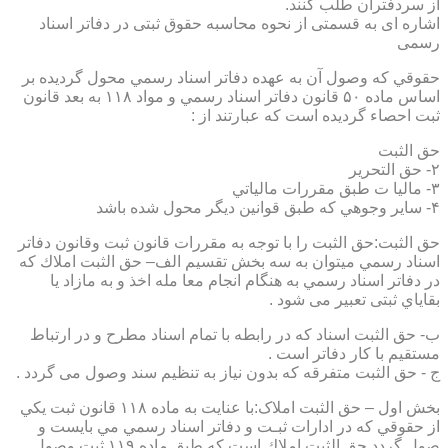
از سردفتران طلب کنند.
اشاره ای به قسمتی از نحوه محاسبه حقوق ثبتی در دفاتر اسناد
رسمی
حقوقي كه وصول آن به عهده دفاتر اسناد رسمي محول گرديده بر
اساس ماده ۵۰ قانون دفاتر اسناد رسمي و مواد ۱۱۸ به بعد قانون
ثبت احصاء گرديده است كه عبارتند از :
حق الثبت
۲- حق التحرير
۳- ماليا ت طبق مقررات مالياتي
۴- ساير وجوهي كه طبق قوانين ديگر محول شده باشد
حق الثبت:حق الثبت را با توجه به مقررات قانون ثبت وقانون دفاتر
اسناد رسمي ميتوان به سه بخش تقسيم الف– حق الثبت املاك كه
در دفاتر اسناد رسمي به هنگام انجام معا مله اخذ و به مازاد يا
بقاياي ثبتی تعبیر می شود .
ب- حق الثبت اسناد كه در رابطه با تمام اسناد مطرح و در ارتباط
مستقيم با كار دفاتر است .
ج - حق الثبت متفرقه كه بدون نياز به تنظیم سند وصول می گردد .
بخش اول – حق الثبت املاک:با عنايت به ماده ۱۱۸ قانون ثبت يكي
از حقوقي كه در ادارات ثبـت و دفاتر اسناد رسمي مي بايست و
صول گردد حق الثبت املاك است كه طبق ماده ۱۱۹ ثبت وصول