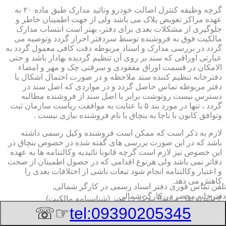
گرچه وظیفه کنترل اصالت خودرو وتائید مدارک طبق ماده ۲۰ به
عهده مراکز تعویض پلاک می باشد ولی از جهت اطمینان خاطر و
جلوگیری از مشکلات بعدی برای دفتر، بهتر است انتساب مدارک
مالکیت فوق به فروشنده توسط سردفتر احراز گردد وتوصیه می
گردد در بررسی مدارک و اسناد مربوطه دقت کافی معمول گردد به
عبارتی اوراقی که سند بر روی آن تنظیم گردیده بهادار باشد و حتی
الامکان در قسمت اوراق مفقودی و سرقتی چک و مهر و امضاء
دفترخانه تنظیم کننده سند ملاحظه و در صورت احتمال اشکال با
دفتر مربوطه تماس حاصل گردد و در مواردی که اصل سند در
دسترس نیست رونوشت برابر با اصل سند از فروشنده مطالبه
گردد ، تنها در مورد بند ۵ با عنایت به موافقت ریاست سازمان ثبت
وتوافق کانون با ناجا به بنچاق با نام فروشنده نیازی نیست .
لازم به ذکر است که ممکن است فروشنده وکیل رسمی داشته
باشد که در این صورت بررسی های گفته شده در خصوص بنچاق در
این خصوص نیز لازم است گرچه قانونا تائیدیه وکالتنامه ها به عهده
دفاتر نمی باشد ولی هرنوع اقدامی که در حصول اطمینان از صحت
و اعتبار وکالتنامه انجام شود تبعات ناشی از اختلافات بعدی را
کاهش می دهد.
تلفن تماس فوری
دفتر اسناد رسمی در کارگر شمالی,
دفترخانه,محضر در کارگر شمالی
۲-تائیدیه نقل و انتقال و کارت سبز (شناسنامه مالکیت)
☞☏
tel:09390205345
برگ تائیدیه نقل و انتقال صادره از مراکز تعویض پلاک حاوی
مشخصات کامل خودرو اعم از نوع ، سیستم ، مدل ، رنگ ، شماره