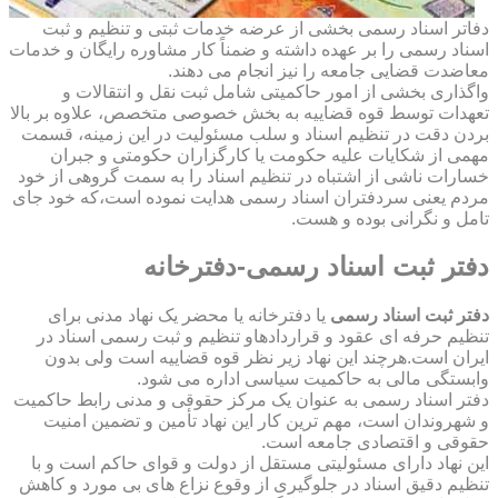
دفاتر اسناد رسمی بخشی از عرضه خدمات ثبتی و تنظیم و ثبت
اسناد رسمی را بر عهده داشته و ضمناً کار مشاوره رایگان و خدمات
معاضدت قضایی جامعه را نیز انجام می دهند.
واگذاری بخشی از امور حاکمیتی شامل ثبت نقل و انتقالات و
تعهدات توسط قوه قضاییه به بخش خصوصی متخصص، علاوه بر بالا
بردن دقت در تنظیم اسناد و سلب مسئولیت در این زمینه، قسمت
مهمی از شکایات علیه حکومت یا کارگزاران حکومتی و جبران
خسارات ناشی از اشتباه در تنظیم اسناد را به سمت گروهی از خود
مردم یعنی سردفتران اسناد رسمی هدایت نموده است،که خود جای
تامل و نگرانی بوده و هست.
دفتر ثبت اسناد رسمی-دفترخانه
دفتر ثبت اسناد رسمی
یا دفترخانه یا محضر یک نهاد مدنی برای
تنظیم حرفه ای عقود و قراردادهاو تنظیم و ثبت رسمی اسناد در
ایران است.هرچند این نهاد زیر نظر قوه قضاییه است ولی بدون
وابستگی مالی به حاکمیت سیاسی اداره می شود.
دفتر اسناد رسمی به عنوان یک مرکز حقوقی و مدنی رابط حاکمیت
و شهروندان است، مهم ترین کار این نهاد تأمین و تضمین امنیت
حقوقی و اقتصادی جامعه است.
این نهاد دارای مسئولیتی مستقل از دولت و قوای حاکم است و با
تنظیم دقیق اسناد در جلوگیری از وقوع نزاع های بی مورد و کاهش