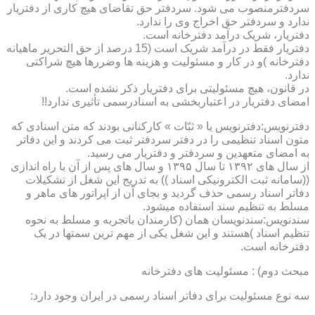
سردفترمنصوب می شود. سردفتر حق تقاضای هیچ کاری از دفتریار
ندارد و سردفتر حق اخراج وی را ندارد.
دفتریار، شریک درآمد دفترخانه است.
دفتریار فقط در درآمد شریک است (15 درصد از حق التحریر ماهیانه
دفترخانه )و در کار و مسئولیت و هزینه ها وضررها هیچ شراکتی
ندارد.
در قانون، هیچ مسئولیتی برای دفتریار ذکر نشده است.
امضای دفتریار در اعتباربخشی به اسنادرسمی تأثیری ندارد!!
دفترنویس:دفترنویس یا « ثبّات » کارکنانی بودند که متن اسنادی که
متون اسناد تنظیمی را در دفتر سردفتر ثبت می کردند و این دفاتر
به امضای متعهدین و سردفتر و دفتریار می رسید.
از سال های ۱۳۹۲ تا سال ۱۳۹۵ و سال های پس از آن با راه اندازی
((سامانه ثبت الکترونیکی اسناد )) به تدریج این شغل از تشکیلات
دفاتر اسناد رسمی حذف گردید و بجای آن از اپراتور های ماهر و
مسلط به تنظیم سند استفاده میشود.
سندنویس:سندنویسان همان (کارمندان باتجربه و مسلط به نحوه
تنظیم اسناد )هستند و این شغل یکی از مهم ترین سمتها در یک
دفترخانه است.
مبحث دوم) : مسئولیت های دفترخانه
سه نوع مسئولیت برای دفاتر اسناد رسمی در ایران وجود دارد: