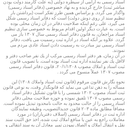
اسناد رسمی به آرامی از سیطره دولتی (به علت كارمند دولت بودن
مباشر ثبت) خارج گردیده و به نهاد خصوصی (دفاتر اسناد رسمی)
واگذار می گردد. و براساس همین طرز تفكر است (برداشتن بار
تنظیم سند از روی دوش دولت) است كه دفاتر اسناد رسمی شكل
می گیرد، علی رغم اینكه صلاحیت دفاتر در آن زمان محلی بوده
است. به عبارت دیگر اولین اقدام مربوط به خصوصی سازی تنظیم
اسناد مراجعان، به قانون دفاتر اسناد رسمی سال ۱۳۰۷ باز می
گردد. علاوه بر آنكه اسناد در اداره ثبت رسمیت می یافت، دفاتر
اسناد رسمی نیز مبادرت به رسمیت دادن اسناد عادی مردم می
نمودند.
در آن زمان، هر دفتر اسناد رسمی مركب از یك نفر صاحب دفتر و
لااقل یك نفر نماینده اداره ثبت اسناد بوده است. با تصویب قانون
ثبت اسناد و املاك مصوب ۲۰/۱/۱۳۰۸، قانون دفاتر اسناد رسمی
مصوب ۱۳۰۷ عملاً منسوخ می گردد .
نحوه نگارش قانون مرقوم (قانون ثبت اسناد واملاك ۱۳۰۸) این
مسأله را به ذهن تداعی می نماید كه قانونگذار وقت، به نوعی قانون
ثبت اسناد مصوب ۱۳۰۲ شمسی را با قانون تشكیل دفاتر اسناد
رسمی مصوب ۱۳۰۷ تلفیق نموده و حوزه صلاحیت محلی دفاتر
اسناد رسمی را از حالت محدود به حالت نامحدود تبدیل نموده است.
مضافاً مطابق ماده ۲۰۳ قانون جدیدالتصویب، وظیفه نمایندگان
اداره ثبت در دفاتر اسناد رسمی (اسلاف دفتریاران) در مورد
معاملات راجع به عین یا منافع املاك ثبت شده، اخذ حق الثبت سند
نقل و انتقال املاك و الصاق نمودن تمبر معادل آن به سند انتقالی و