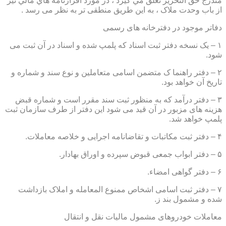
مندرج حق التحرير تعلق مي گيرد ، در مورد اقرارنامه هاي مالي نيز
از باب وحدت ملاک ، به این طریق منطقی تر به نظر می رسد .
دفاتر موجود در دفترخانه های رسمی
۱ – یک نسخه دفتر ثبت اسناد که پلمپ شده و اسناد در آن ثبت می
شود.
۲ – دفتر راهنما ک متضمن اسامی متعاملین و نوع سند و شماره و
تاریخ آن خواهد بود.
۳ – دفتر درآمد که به منظور ثبت سند مقرر است و شماره قبض
هزینه های مزبور در آن قید می شود این دفتر از طرف سازمان ثبت
پلمپ خواهد شد.
۴ – دفتر ثبت مکاتبات و تقاضانامه اجرایی و خلاصه معاملات.
۵ – دفتر ابواب جمعی قبوض سپرده و اوراق بهادار.
۶ – دفتر گواهی امضاء.
۷ – دفتر ثبت اسامی اشخاص ممنوع المعامله و املاک بازداشت
شده و مشمول بند ز.
معاملات خودروهای مشمول مالیات نقل و انتقال