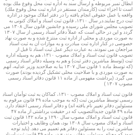
ابطال تمبر مربوطه و ارسال سند به اداره ثبت محل وقوع ملك بوده
است تا اجزاء ثبت (كارمندان مستقر در اداره ثبت محل وقوع ملك)
واقعه یا عمل حقوقی انجام یافته را در دفتر املاك موجود در اداره
ثبت درج نمایند.در سال ۱۳۱۰، قانون ثبت اسناد و املاك كنونی به
تصویب مجلس شورای ملی رسیده و جانشین قانون سال ۱۳۰۸ می
گردد و این در حالی است كه عملاً دفاتر اسناد رسمی از سال ۱۳۰۷
به صورت موردی و محلی از اداره ثبت منتزع شده و به صورت نهاد
خصوصی در كنار اداره ثبت مبادرت و به موازات آن به ثبت اسناد
مراجعان می نمودند. به عبارت دیگر عمل ثبت اسناد تا قبل از
تصویب قانون ثبت اسناد و املاك مصوب ۱۳۱۰، هم به وسیله اداره
ثبت (توسط مباشرین دفتر ثبت) و هم به وسیله دفاتر اسناد رسمی
(كه توسط ماده ۱ قانون سال ۱۳۰۷ بنا به صلاحدید وزیر عدلیه، آنهم
به صورت موردی و با صلاحیت محلی تشكیل گردیده بودند) صورت
می گیرد. (برداشت مفهومی از ماده ۱۱ قانون دفاتر اسناد رسمی
مصوب ۱۳۰۷ )
قانون ثبت اسناد و املاك مصوب ۱۳۱۰، كماكان به ثبت توأمان اسناد
رسمی توسط مباشرین ثبت (كه به موجب ماده ۴۹ قانون مرقوم به
مسئولین دفاتر تغییر نام یافته اند) و دفاتر اسناد رسمی اعتقاد دارد.
ماده ۴۹ قانون جدیدالتصویب كه در حقیقت برداشتی از ماده ۴۷
قانون ثبت اسناد و املاك مصوب سال ۱۲۹۰ و ماده ۱۴۲ قانون ثبت
اسناد و املاك مصوب سال ۱۳۰۸ بود، همان وظایف و اختیارات
مباشرین ثبت را به مسئولین دفاتر هم تعمیم می دهد. (باید توجه
نمود كه معنای مسئولین دفاتر، مندرج در ماده ۴۹ قانون ثبت اسناد