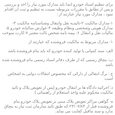
برای تنظیم اسناد خودرو ابتدا باید مدارک مورد نیاز را اخذ و بررسی
و پس از تطابق با مقررات مربوطه نسبت به تنظیم و ثبت ان اقدام
نمود ، مدارک مورد نیاز عبارتند از :
۱-مدارک مالکیت ۲-تائیدیه نقل وانتقال وشناسنامه مالکیت ۳-
مدارک هویتی وشخصی ونظام وظیفه ۴-عوارض سالیانه خودرو ۵-
مالیات نقل و انتقال ۶- بیمه نامه شخص ثالث معتبر ۷-کارت سوخت
۱- مدارک مربوط به مالکیت فروشنده که عبارتند از
الف: سند کمپانی یا تولید کننده خودرو که باید بنام فروشنده باشد
ب: بنچاق رسمی که از طرف دفاتر اسناد رسمی بنام فروشنده شده
باشد
ج : برگ انتقالی از دارائی که مخصوص انتقالات دولتی به اشخاص
است
د: اجرائیه دادگاه ها بر انتقال خودرو (پس از تعویض پلاک و تائید
مالکیت محکوم علیه واخذ استعلام از راهنمائی )
ه- گواهی مراکز تعویض پلاک مبنی بر تعویض پلاک خودرو بنام
فروشنده قبل از ۲۳/۰۷/۸۴ که طبق تائید سازمان ثبت نیاز به بنچاق
ندارد و سند ماقبل کفایت می نماید.