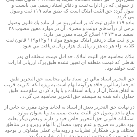
از حقوقي كه در ادارات ثبـت و دفاتر اسناد رسمي مي بايست و
صول گردد حق الثبت املاك است كه طبق ماده ۱۱۹ ثبت وصول
مي گردد.
ماده ۱۱۹ قانون ثبت كه بر اساس بند س از ماده يك قانون وصول
برخي از درآمدهاي دولت و مصرف آن در موارد معين مصوب ۲۸
اسفند ماه ۷۳ ۱۳ اصلاح گرديده مقرر مي دارد:
براي ثبت ملك دردفتر املاك موضوع مواد ۱۱ و۱۲و۱۱۹ قانون ثبت
كلا به ازاء هر ده هزار ريال يك هزار ريال دريافت مي شود .
ملاك محاسبه حق الثبت املاك، حد اقل قيمت منطقه اي ودر
نقاطي كه قيمت منطقه اي تعيين نشده طبق برگ ارزيابي ادارات
ثبت خواهد بود .
حق التحرير اسناد مالي:در اسناد مالي محاسبه حق التحرير طبق
تعرفه ارسالي و فاقد هرگونه ابهام است به ويژه آنكه اكثريت قريب
به اتفاق همكاران از رايانه استفاده و با وارد كردن مبلغ سند طبق
جداول داده شده به سيستم حق التحرير محاسبه مي گردد .
در نهايت حق التحرير بعض از اسناد به لحاظ وجود مقررات خاص از
مبلغ ماخذ وصول حق الثبت تبعيت نمينمايند ويا بعنوان موارد
استنائات قانوني حق التحرير خاص خود را دارند و بعض ديگر بعلت
نبود مقررات صريح و عدم وجود مصداق با ابهام روبرو و در مناطق
مختلف و نزد همكاران نظريات و رويه هاي عملي متفاوتي را بوجود
آورده است كه مختصرا به مواردي از آن اشاره ميگردد :