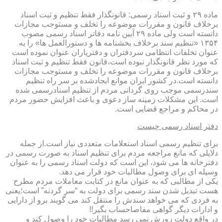
ماده ۲۹ و ثبت اسناد رسمی: قانونگذار فقط تنظیم و ثبت اسناد
برخلاف قانون و مقررات موضوعه را تخلف و مستوجب مجازات
دانسته است ولی ماده ۲۹ آیین نامه دفاتر اسناد رسمی مصوب
۱۳۵۴ «تنظیم سند برخلاف بخشنامه ها و دستورالعمل ها» را به
عنوان تخلفات انتظامی سردفتران و دفتریاران عنوان نموده است
که مورد نظر قانونگذار نبوده است،قانون فقط تنظیم و ثبت اسناد
برخلاف قانون و مقررات موضوعه را تخلف و مستوجب مجازات
دانسته است.در کشور ایران موانع ایجادشده بر سر راه تنظیم
سندرسمی موجب روی گردانی مردم از تنظیم اسنادرسمی شده
است. این مشکلات زمینه ساز دعوی و باعث افزایش حضور مردم
در محاکم و مراجع قضایی است.
دفتر اسناد رسمی چیست
برای تنظیم رسمی اسناد استعلامات متعددی نیاز است.از جمله
دلایلی که مانع مراجعه مردم برای تنظیم اسناد به صورت رسمی در
دفترخانه ها می شود، این است که دولت اسناد رسمی را به عنوان
وسیله ای برای وصول مطالبات خود قرار می دهد.
یکی از مطالبی که به عنوان مانع در کتابت معاملات مردم مطرح
هست تبدیل شدن سند رسمی برای دولت به “سر گردنه” است؛یعنی
به فردی که می خواهد سندش را منتقل کند می گویند برو از دارایی
و ادارات دیگر گواهی مفاصاحساب بگیر!!
در واقع دولت زورش نمی رسد مطالبات خود را وصول کند و