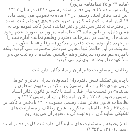
(ماده ۲۴ و ۲۵ نظامنامه مزبور)
براساس ماده ۴۷ قانون دفاتر اسناد رسمی ۱۳۱۶، در سال ۱۳۱۷
آئین نامه دفاتر اسناد رسمی در ۶۴ ماده به تصویب می رسد. ماده
۱۹ آئین نامه مرقوم كماكان بر ضرورت وجودی دو دفتر ثبت اسناد
در دفترخانه (دفتر سردفتر و دفتر نماینده ثبت) تأكید نموده بود. به
همین دلیل، بر طبق ماده ۲۴ نظامنامه مزبور، در صورت عدم وجود
نماینده اداره ثبت در دفترخانه، دفتریار وظیفه نماینده اداره ثبت را
نیز عهده دار بوده است. دفتریار مذكور (صرفاً و فقط علاوه بر
معاونت در این حالت) تنها معاون سردفتر محسوب نمی گردید، بلكه
نامبرده هم معاون سردفتر و هم جانشین نماینده اداره ثبت بوده و
مآلاً عهده دار وظائف وی نیز می گردید.
وظایف و مسئولیت دفتریاران و نمایندگان اداره ثبت:
با پذیرش تفكیك نقش دفتریاران (معاونان سران دفاتر و عوامل
درون نهادی دفاتر اسناد رسمی) و با تأكید بر مفهوم «معاون و
نماینده» در قسمت های قبلی، اینك با تكیه بر قانون دفاتر اسناد
رسمی مصوب ۱۳۱۶ و آئین نامه دفاتر اسناد رسمی ۱۳۱۷ و
نظامنامه قانون دفاتر اسناد رسمی مصوب ۱۳۱۶ بالاخص با تأكید بر
ماده ۲۴ و ۲۵ نظامنامه مذكور به شرح وظائف و مسئولیت های
تفكیكی نمایندگان اداره ثبت كل و دفتریاران می پردازیم .
الف) وظیفه و مسئولیت های نمایندگان اداره ثبت كل در دفاتر اسناد
رسمی (۱۳۱۰ ـ ۱۳۵۴)