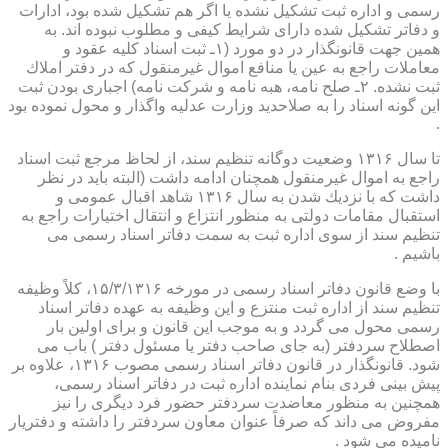
رسمی و اداره ثبت تشكیل نشده یا اگر هم تشكیل شده بود، ادارات
و دفاتر تشكیل شده دارای شرایط كیفی و مطلوب نبوده اند. به
همین جهت قانونگذار در دو مورد (۱ـ ثبت اسناد كلیه عقود و
معاملات راجع به عین یا منافع اموال غیرمنقول كه در دفتر املاك
ثبت نشده. ۲ـ صلح نامه، هبه نامه و شركت نامه) اجباری بودن ثبت
این گونه اسناد را به صلاحدید وزارت عدلیه واگذار و محول نموده بود
.
تا سال ۱۳۱۶ وضعیت دوگانه تنظیم سند، از لحاظ مرجع ثبت اسناد
راجع به اموال غیرمنقول همچنان ادامه داشت (البته باید در نظر
داشت كه با نزدیك شدن به سال ۱۳۱۶ شاهد اقبال عمومی و
استقبال مقامات دولتی به منظور انتزاع و انتقال اختیارات راجع به
تنظیم سند از سوی اداره ثبت به سمت دفاتر اسناد رسمی می
باشیم .
با وضع قانون دفاتر اسناد رسمی در مورخه ۱۵/۳/۱۳۱۶، كلاً وظیفه
تنظیم سند از اداره ثبت منتزع و این وظیفه به عهده دفاتر اسناد
رسمی محول می گردد و به موجب این قانون و برای اولین بار
اصطلاح سردفتر (به جای صاحب دفتر یا مسئول دفتر ) باب می
شود. قانونگذار در قانون دفاتر اسناد رسمی مصوب ۱۳۱۶، علاوه بر
پیش بینی فردی بنام نماینده اداره ثبت در دفاتر اسناد رسمی،
همچنین به منظور معاضدت سردفتر حضور فرد دیگری را نیز
مفروض می داند كه صرفاً عنوان معاون سردفتر را داشته و دفتریار
نامیده می شود .