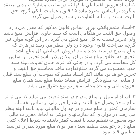
۱- اسناد فروش اقساطي بانكها كه در تعقيب مشاركت مدني منعقد
ميگردد بر اساس تبصره ماده ۱۵ قاون عمليات بانكي گرچه حق
الثبت نسبت به مابه التفاوت دو سند وصول مي گردد .
۲-اسناد متمم بانكي نيز بر اساس قانون مذكور كه مقرر مي دارد
وصول حق الثبت در هنگامي است كه سند حاوي افزايش مبلغ باشد
ولي تحرير نسبت به كل مبلغ تعلق مي گيرد ، در اين گونه موارد نيز
گرچه صراحت قانون وجود دارد ولي بنظر مي رسد در هرجا كه
مبلغ مندرج در سند جديد مانند فروش اقساطي كل مبلغ باشد
بنحوي كه اطلاق مبلغ سند بر آن امكان پذير باشد تحرير بر اساس
كل محاسبه مي گردد و در جائي كه عرفا همان تفاوت مبلغ سند
جديد محسوب مي گردد مبلغ تفاوت ماخذ محاسبه حق الثبت و
تحرير خواهد بود مانند اكثر اسناد متمم كه بموجب آن مبلغ سند قبلي
از مبلغي به مبلغ ديگر افزايش مييابد طبعا مبلغ سند همان مبلغ
افزوده تلقی و مأخذ محاسبه هر دو نوع حقوق می باشد .
۳- اسناد اتومبيل از مبلغ مندرج در سند تبعيت مي نمايد كه مي تواند
مبلغ ماخذ وصول حق الثبت باشد يا خير ولي براساس بخشنامه
سازمان كمتر از مبلغ مندرج در جداول مالياتي نبايد باشد البته بنظر
مي رسد در مواردي كه سازمانهاي دولتي به لحاظ مقررات مالي
خود مجبور به تنظيم سند با قيمت كمتر باشند به شرط اعلام كتبي
مبلغ در درخواست تنظيم سند ، مي توان مبلغ مورد نظر را در سند
تنظيمي قيد نمود.