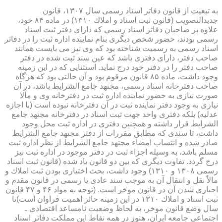
به تبعیت از قانون دفاتر اسناد رسمی سال ۱۳۰۷، قانون
جدیدالتصویب (قانون ثبت اسناد و املاك ۱۳۱۰) در ماده ۸۴ خود،
علاوه بر صاحبان دفاتر اسناد رسمی كه دارای دفتر ثبت اسناد
رسمی بودند، حضور شخص دیگری بنام نماینده اداره ثبت را در دفاتر
اسناد رسمی به رسمیت شناخته بود كه وی نیز می بایست همانند
صاحب دفتر، دارای دفتری باشد كه عین سند ثبت شده در دفتر
صاحب دفتر را در دفتر خود درج نماید. استثنایی كه در این زمینه
وجود داشت، ماده ۸۵ قانون مرقوم بود و آن حالتی بود كه هرگاه
صاحب دفترخانه اسناد رسمی، مجتهد جامع الشرایط باشد، در آن
صورت نیازی به حضور نماینده اداره ثبت در دفترخانه وی و مآلا
نیازی به وجود دفتر نماینده ثبت در آن دفترخانه نبوده است (با اجازه
عدلیه) بلكه دفتری واحد جهت ثبت اسناد در دفترخانه مجتهد جامع
الشرایط قرار داشته و همچنین دفتری در اداره ثبت محل وجود
داشت، تا سندی كه مطابق مقررات از دفتر مجتهد جامع الشرایط
صادر شده و انتساب امضاء مجتهد جامع الشرایط از نظر اداره ثبت
مسلم باشد، به وسیله اجزاء ثبت در دفتر موجود در اداره ثبت نیز
درج گردد. تفاوت دیگری كه بین دو قانون یاد شده (قانون ثبت اسناد
رسمی ۱۳۰۸ و ۱۳۱۰) وجود داشت، بحث اختیاری بودن ثبت املاك و
مالاً نقل و انتقال آن به موجب سند عادی یا رسمی در قانون مقدم و
اجباری شدن آن در قانون موخر است. (توجه به مواد ۴۶ و ۴۷ قانون
ثبت اسناد و املاك ۱۳۱۰ در این زمینه حائز اهمیت فراوان است)تا
سال وضع قانون موخر، به لحاظ وضعیت نامساعد اقتصادی ـ
اجتماعی جامعه ایران، هنوز در همه نقاط این مملكت دفاتر اسناد