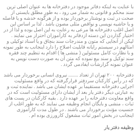
با عنایت به اینکه دفاتر موجود در دفترخانه ها به عنوان اصلی ترین
سند محکم و قانونی به شمار می رود ، به طور مطلق بایستی از
صحت در ثبت و نوشتار برخوردار بوده و از هرگونه خدشه و یا فاصله
و یا حاشیه نویسی و نواقص مثلی مصون باشد . لذا بر اساس این
اصل اغلب دفترخانه ها مرعی به رعایت به این اصل بوده و لذا از در
اختیار گذاردن این دسته ازدفاتر به کارآموزان احتراز می نمایند .
لیکن از آنجایی که متون و مندرجات سند بنچاق و یا اسناد توکیلی و
امثالهم در سیستم رایانه قابلیت اصلاح را دارد اینجانب به طور نمونه
و با نظارت کامل مسئولین ( منشی ها ) اقدام به تنظیم چند فقره
سند توکیل و سند بیع نموده که متن آن به صورت دست نویس به
عنوان نمونه گزارشات ایفادمی گردد .
دفترخانه ۲۰۰ تهران از تعداد ........ نیروی انسانی برخوردار می باشد
که در رأس کارکنان سردفتر قرارگرفته که در واقع مسئولیت
اجرایی دفترخانه مستقیماً بر عهده ایشان می باشد . نماینده ثبت و
به عبارتی دیگر دفتر یار بعد از ایشان دارای مسئولیت است که در
واقع معاونت دفترخانه را بر عهده دارد . بقیه کارکنان در پست های
ثبات ، منشی و بایگان انجام وظیفه می نمایند که به طور اغلب از
جنسیت مؤنث برخوردار می باشند . در طول مدت کارآموزی
اینجانب در بخش امور ثبات مشغول کارورزی بوده ام .
وظیفه دفتر یار