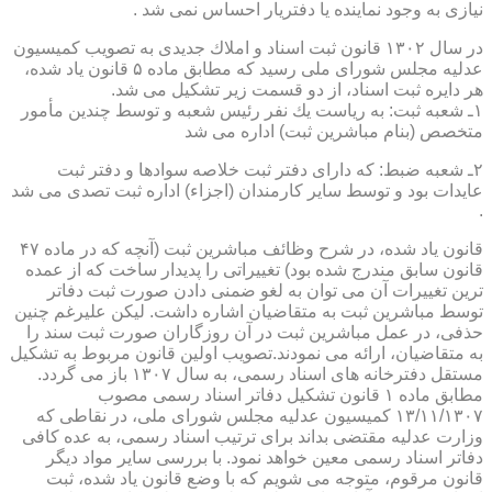
نیازی به وجود نماینده یا دفتریار احساس نمی شد .
در سال ۱۳۰۲ قانون ثبت اسناد و املاك جدیدی به تصویب كمیسیون
عدلیه مجلس شورای ملی رسید كه مطابق ماده ۵ قانون یاد شده،
هر دایره ثبت اسناد، از دو قسمت زیر تشكیل می شد.
۱ـ شعبه ثبت: به ریاست یك نفر رئیس شعبه و توسط چندین مأمور
متخصص (بنام مباشرین ثبت) اداره می شد
۲ـ شعبه ضبط: كه دارای دفتر ثبت خلاصه سوادها و دفتر ثبت
عایدات بود و توسط سایر كارمندان (اجزاء) اداره ثبت تصدی می شد
.
قانون یاد شده، در شرح وظائف مباشرین ثبت (آنچه كه در ماده ۴۷
قانون سابق مندرج شده بود) تغییراتی را پدیدار ساخت كه از عمده
ترین تغییرات آن می توان به لغو ضمنی دادن صورت ثبت دفاتر
توسط مباشرین ثبت به متقاضیان اشاره داشت. لیكن علیرغم چنین
حذفی، در عمل مباشرین ثبت در آن روزگاران صورت ثبت سند را
به متقاضیان، ارائه می نمودند.تصویب اولین قانون مربوط به تشكیل
مستقل دفترخانه های اسناد رسمی، به سال ۱۳۰۷ باز می گردد.
مطابق ماده ۱ قانون تشكیل دفاتر اسناد رسمی مصوب
۱۳/۱۱/۱۳۰۷ كمیسیون عدلیه مجلس شورای ملی، در نقاطی كه
وزارت عدلیه مقتضی بداند برای ترتیب اسناد رسمی، به عده كافی
دفاتر اسناد رسمی معین خواهد نمود. با بررسی سایر مواد دیگر
قانون مرقوم، متوجه می شویم كه با وضع قانون یاد شده، ثبت