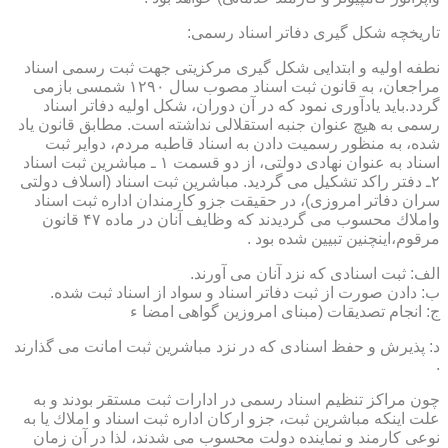
تاریخچه شكل گیری دفاتر اسناد رسمی:
نطفه اولیه و ابتدایی شكل گیری مركزیتی جهت ثبت رسمی اسناد
مراجعان، به قانون ثبت اسناد مصوب سال ۱۲۹۰ شمسی بازمی
گردد.باید یادآوری نمود كه در آن دوران، شكل اولیه دفاتر اسناد
رسمی به هیچ عنوان جنبه استقلالی نداشته است. مطابق قانون یاد
شده، به منظور رسمیت دادن به اسناد قاطبه مردم، دوایر ثبت
اسناد به عنوان نهادی دولتی، از دو قسمت ۱ ـ مباشرین ثبت اسناد
۲ـ دفتر راكد تشكیل می گردید. مباشرین ثبت اسناد (اسلاف دولتی
سران دفاتر امروزی)، در حقیقت جزو كارمندان اداره ثبت اسناد
واملاك محسوب می گردیدند كه وظایف آنان در ماده ۴۷ قانون
مرقوم،اینچنین تبیین شده بود .
الف: ثبت اسنادی كه نزد آنان می آورند.
ب: دادن صورت از ثبت دفاتر اسناد و سواد از اسناد ثبت شده.
ج: انجام تصدیقات (مبنای امروزین گواهی امضا ء
د: پذیرش و حفظ اسنادی كه در نزد مباشرین ثبت امانت می گذارند
.
چون مراكز تنظیم اسناد رسمی در ادارات ثبت مستقر بودند و به
علت اینكه مباشرین ثبت، جزو اركان اداره ثبت اسناد و املاك یا به
نوعی كارمند و نماینده دولت محسوب می شدند، لذا در آن زمان