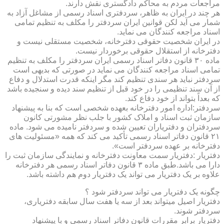
مراجعات مردم به محاکم دادگستری نقش دارند.
هر چند در ایران به ظاهر، سردفتری اسناد رسمی از مشاغل آزاد به
شمار می آید لکن قوانین ایران سردفتر را مکلف به تنظیم تمامی
اسناد مراجعه کنندگان می نماید.
در ایران شخصیت حقوقی دفترخانه، شخصیت مستقلی نیست و
دفترخانه از استقلال حقوقی برخوردار نیست.
ماده ۳۰ قانون دفاتر اسناد رسمی ایران سردفتر را مکلف به تنظیم
تمامی اسناد مراجعه کنندگان می نماید در صورتی که بدیهی است
سردفتر نباید هر سندی تنظیم کند مگر اینکه قدرت استدلال و دفاع
از آن سند تنظیمی را در خود قبل از تنظیم سند دیده و سنجیده باشد
که بعداً بتواند از خود دفاع کند.
سردفتر:اداره امور دفترخانه بعهده شخصی است که بنا به پیشنهاد
سازمان ثبت اسناد و املاک کشور با جلب نظر مشورتی کانون
سردفتران و دفتریاران تعیین شده و سردفتر نامیده می شود. ماده
۲۱ قانون دفاتر اسناد رسمی تأکید می کند که همه «مسئولیت های
دفترخانه بر عهده سردفتر است».
دفتریار :دفتریار سمت معاونت دفترخانه و نمایندگی سازمان ثبت را
دارا می باشد.طبق ماده ۳ قانون دفاتر اسناد رسمی هر دفترخانه
علاوه بر یک دفتریار می تواند یک دفتریار دوم هم داشته باشد.
چگونه یک دفتریار می تواند سردفتر شود ؟
دفتریار اصیل میتواند بعد از سه یا هفت سال سابقه دفتریاری،
سردفتر شوند.
دفتریار برابر مقررات قانون دفاتر اسناد رسمی و با پیشنهاد