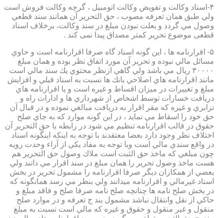
۴-اسناد وكالت و تفويض وكالت اتومبيل ، گرچه وكالت فروش است
ولي طبق همان تعرفه مصوب ، حق التحرير آن همانند سند قطعي
وصول مي گردد و بعلت نبودن مبلغ در سند وكالت، برخلاف اسناد
قطعی موضوع تحریر کمتر مصداق پیدا نمی کند .
۵- اقرارنامه ها ، اين گونه اسناد گاه صرفا اقرارنامه است و حاوي
مسائل مالي نبوده و تحرير آن مورد اتفاق نظر بوده و همان مبلغ
۳۰۰۰۰ ريال مي باشد ولي گاهي ازنظر محتوي يك سند مالي است
مانند اقرارنامه هاي اصلاحي بانك ها نسبت به اسناد قبلي و افزايش
مبلغ و تغييرات در ميزان اقساط و غيره است و يا اقرارنامه هاي
دريافت خسارات توسط اشخاص از شهرداري ها و ادارات راه و
ترابري و غيره كه مقر اقرار به دريافت مبالغي نموده و در قبال آن
حق خود را اسقاط مي نمايد ، در اين گونه موارد كه به جاي صلح
حقوق در قالب اقرارنامه تنظيم مي شود در رابطه با حق التحرير آن
اختلاف نظر وجود دارد بعضا معتقدند با توجه به اينكه اينگونه اسناد
در واقع سندي مالي است وبا توجه به مفاد يكي از آراء وحدت رويه
چون مبلغي كه ماخذ حق الثبت است ملاك وصول حق التحرير هم
هست ماخذ وصول تحرير را همان مبلغ در سند اقرار مي دانند ولي
بعضي از همكاران ديگر صرفا اقرارنامه را مشمول تحرير در بخش
اسناد غيرمالي و اقرارنامه ميدانند ولي بنظر مي رسد همانگونه كه
در بخش صلح نامه ها چنانچه صلح نامه صرفا صلح و فاقد مبلغ و
حاكي از نقل وانتقال نباشد مشمول بند ج تعرفه و در موارد صلح
منقول و غير منقول و حقوق و غيره كه مالي است نسبت به مبلغ