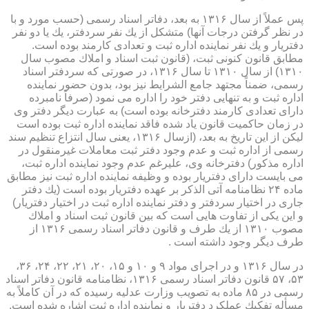
پس عملاً از سال ۱۳۱۶ به بعد، دفاتر اسناد رسمی (حسب مورد و با
در نظر گرفتن درجات آنها) متشكل از یك نفر سردفتر، یك یا دو نفر
دفتریار و یك نفر نماینده اداره ثبت و تعدادی كارمند بوده است.
مطابق قانون كنونی ثبت، (قانون ثبت اسناد و املاك مصوب سال
۱۳۱۰) از سال ۱۳۱۰ تا سال ۱۳۱۶، در صورتی كه سردفتر اسناد
رسمی، ضمناً مجتهد جامع الشرایط نیز بود، بدون حضور نماینده
اداره ثبت و به تنهایی دفتر خود را اداره می نمود (صرفاً نامبرده
دارای تعدادی كارمند دفترخانه بوده است) به عبارت دیگر دفتر وی
در زمان حاكمیت قانون یاد شده فاقد نماینده اداره ثبت بوده است
لیكن از این تاریخ به بعد، (ازسال ۱۳۱۶، یعنی سال انتزاع تنظیم سند
رسمی از اداره ثبت و عدم وجود دفتر ثبت معاملات غیرمنقول در
اداره مذكور) دفترخانه وی، علیرغم عدم وجود نماینده اداره ثبت،
می بایست دارای دفتریار بوده و وظیفه نماینده اداره ثبت نیز مطابق
ماده ۲۴ نظامنامه آتی الذكر بر عهده دفتریار بوده است (یك دفتر
جاری در اختیار سردفتر و دفتر نماینده اداره ثبت در اختیار دفتریار)
و این یكی از تفاوت هایی است كه بین قانون ثبت اسناد و املاك
مصوب ۱۳۱۰ از یك طرف و قانون دفاتر اسناد رسمی ۱۳۱۶ از
طرف دیگر وجود داشته است .
در سال ۱۳۱۶ و در اجرای مواد ۹ و ۱۰ و ۱۵، ۲۰، ۲۱، ۲۲، ۲۴، ۳۶،
۵۳، ۵۷ قانون دفاتر اسناد رسمی ۱۳۱۶، نظامنامه قانون دفاتر اسناد
رسمی در ۸۵ ماده به تصویب وزارت عدلیه رسیده كه در آن كاملاً به
مسأله تفكیك عملكرد دفتریار و نماینده اداره ثبت اشاره شده است.