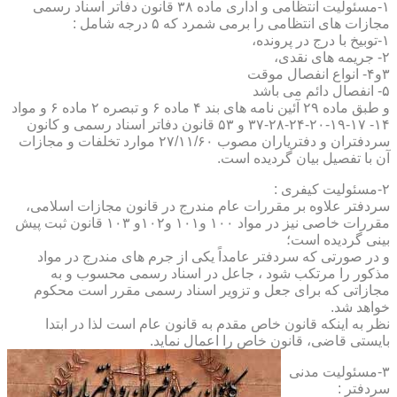
۱-مسئولیت انتظامی و اداری ماده ۳۸ قانون دفاتر اسناد رسمی
مجازات های انتظامی را برمی شمرد که ۵ درجه شامل :
۱-توبیخ با درج در پرونده،
۲- جریمه های نقدی،
۳و۴- انواع انفصال موقت
۵- انفصال دائم می باشد
و طبق ماده ۲۹ آئین نامه های بند ۴ ماده ۶ و تبصره ۲ ماده ۶ و مواد
۱۴- ۱۷-۱۹-۲۰-۲۴-۲۸-۳۷ و ۵۳ قانون دفاتر اسناد رسمی و کانون
سردفتران و دفتریاران مصوب ۲۷/۱۱/۶۰ موارد تخلفات و مجازات
آن با تفصیل بیان گردیده است.
۲-مسئولیت کیفری :
سردفتر علاوه بر مقررات عام مندرج در قانون مجازات اسلامی،
مقررات خاصی نیز در مواد ۱۰۰ و۱۰۱ و۱۰۲و ۱۰۳ قانون ثبت پیش
بینی گردیده است؛
و در صورتی که سردفتر عامداً یکی از جرم های مندرج در مواد
مذکور را مرتکب شود ، جاعل در اسناد رسمی محسوب و به
مجازاتی که برای جعل و تزویر اسناد رسمی مقرر است محکوم
خواهد شد.
نظر به اینکه قانون خاص مقدم به قانون عام است لذا در ابتدا
بایستی قاضی، قانون خاص را اعمال نماید.
۳-مسئولیت مدنی
سردفتر :