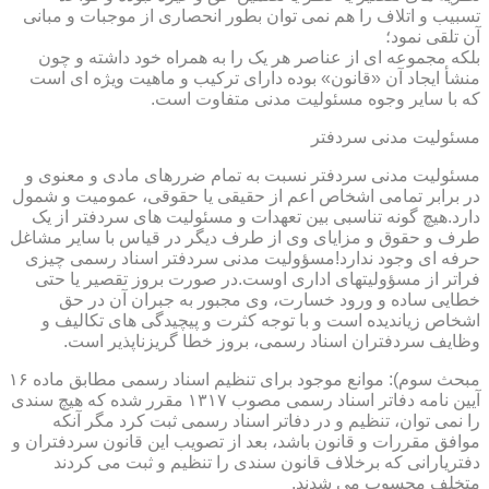
تسبیب و اتلاف را هم نمی توان بطور انحصاری از موجبات و مبانی
آن تلقی نمود؛
بلکه مجموعه ای از عناصر هر یک را به همراه خود داشته و چون
منشأ ایجاد آن «قانون» بوده دارای ترکیب و ماهیت ویژه ای است
که با سایر وجوه مسئولیت مدنی متفاوت است.
مسئولیت مدنی سردفتر
مسئولیت مدنی سردفتر نسبت به تمام ضررهای مادی و معنوی و
در برابر تمامی اشخاص اعم از حقیقی یا حقوقی، عمومیت و شمول
دارد.هیچ گونه تناسبی بین تعهدات و مسئولیت های سردفتر از یک
طرف و حقوق و مزایای وی از طرف دیگر در قیاس با سایر مشاغل
حرفه ای وجود ندارد!مسؤولیت مدنی سردفتر اسناد رسمی چیزی
فراتر از مسؤولیتهای اداری اوست.در صورت بروز تقصیر یا حتی
خطایی ساده و ورود خسارت، وی مجبور به جبران آن در حق
اشخاص زیاندیده است و با توجه کثرت و پیچیدگی های تکالیف و
وظایف سردفتران اسناد رسمی، بروز خطا گریزناپذیر است.
مبحث سوم): موانع موجود برای تنظیم اسناد رسمی مطابق ماده ۱۶
آیین نامه دفاتر اسناد رسمی مصوب ۱۳۱۷ مقرر شده که هیچ سندی
را نمی توان، تنظیم و در دفاتر اسناد رسمی ثبت کرد مگر آنکه
موافق مقررات و قانون باشد، بعد از تصویب این قانون سردفتران و
دفتریارانی که برخلاف قانون سندی را تنظیم و ثبت می کردند
متخلف محسوب می شدند.