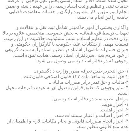
محول شده است. دفاتر اسناد رسمی بخش قابل توجهی از عرضه
خدمات ثبتی و تنظیم و ثبت اسناد رسمی را بر عهده داشته و ضمن
انجام امور مزبور کار مشاوره رایگان و خدمات معاضدت قضایی
جامعه را نیز انجام می دهند،
واگذاری بخشی از امور حاکمیتی شامل ثبت نقل و انتقالات و
تعهدات توسط قوه قضائیه به بخش خصوصی متخصص، علاوه بر بالا
بردن دقت در تنظیم اسناد و سلب مسئولیت حاکمیت در این زمینه،
قسمت مهمی از شکایات علیه حکومت یا کارگزاران حکومتی و
جبران خسارات ناشی از اشتباه در تنظیم اسناد را به سمت گروهی
از خود مردم یعنی سردفتران اسناد رسمی هدایت نموده است.
وجوهی که در دفاتر اسناد رسمی وصول می شود :
۱-حق التحریر طبق تعرفه مقرر وزارت دادگستری.
۲-حق الثبت به ماخذ ماده ۱۲۳ قانون اصلاحی قانون ثبت.
۳-مالیات و حق تمبر برابر مقررات مالیاتی.
۴-سایر وجوهی که طبق قوانین وصول آن به عهده دفترخانه محول
است.
مراحل تنظیم سند در دفاتر اسناد رسمی:
۱- احراز هویت.
۲- احراز اهلیت.
۳- احراز اصالت و اعتبار مستندات سند.
۴- احراز انجام مقررات قانونی و انجام مکاتبات لازم و اطمینان از
عدم منع قانونی تنظیم سند.