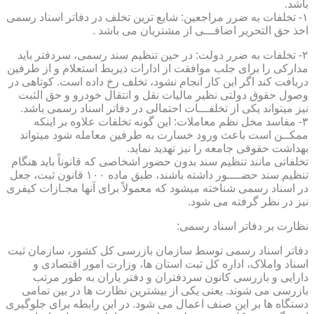
باشد.
۱- تخلفات به ضرر مراجعین: شایع ترین تخلف در دفاتر اسناد رسمی
اخذ حق التحریر اضافـــی از مشتریان می باشد .
۲- تخلفات به ضرر دولت: در حین تنظیم سند رسمی، سردفتر باید
مدارکی را برای جلب موافقت از ادارات ذیربط استعلام و از طرفین
دریافت کند اگر این کار انجام نشود، تخلف رخ داده است. کوتاهی در
وصول حقوق دولتی نظیر مالیات نقل و انتقال خودرو و حق الثبت
نیز میتواند یکی از تخلفـــات احتمالی در دفاتر اسناد رسمی باشد.
۳- مفاسد مخل نظم معاملات: این گونه تخلفات علاوه بر اینکه
ممکــن است باعث ورود خسارت به طرفین معامله شود میتواند
بهداشت حقوقی جامعه را نیز تهدید نماید.
تخلفاتی مانند تنظیم سند بدون حضور اشخاصی که قانوناً باید هنگام
تنظیم سند حضــــور داشته باشند، طبق ماده ۱۰۰ قانون ثبت، جعل
در اسناد رسمی شناخته میشود که معمولاً برای آنها مجـازات کیفری
نیز در نظر گرفته می شود.
نظارت بر دفاتر اسناد رسمی:
دفاتر اسناد رسمی توسط سازمان بازرسی کل کشور، سازمان ثبت
اسناد واملاک، اداره کل ثبت استان ها، وزارت امور اقتصادی و
دارایی و بازرسی کانون سردفتران و دفتر یاران به طور مرتب
بازرسی می شوند. یعنی یکی از بیشترین نظارت ها در بین تمامی
دستگاه ها بر این صنف اعمال می شود. در این رابطه برای جلوگیری