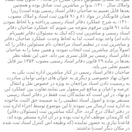
واملاك سال ۱۳۱۰، بدواً بر مباشرین ثبت صادق بوده و همچنین
بعدها قابل تعمیم به صاحبان دفاتر اسناد رسمی بوده است) زیرا
همان قانونگذار در مواد ۸۱ و ۹۱ قانون ثبت اسناد و املاك مصوب
۱۳۱۰، به شرح عملكرد دفاتر اسناد رسمی پرداخته و با لحاظ نمودن
ماده ۹۱ قانون مرقوم متوجه می شویم كه عملكرد صاحبان دفاتر
اسناد رسمی و مباشرین ثبت (كه اینك به مسئولان دفاتر تغییرنام
داده اند) واحد بوده است، لذا به لحاظ وحدت عملكرد صاحبان دفاتر
و مباشرین ثبت در تنظیم اسناد مراجعان، نام مسئولین دفاتر را كه
اصولاً برای مباشرین ثبت انتخاب نموده، و همین معنا را به صاحبان
دفاتر اسناد رسمی نیز قابل تسری می داند. حتی این نقطه نظر
بعدها در ماده ۲۹ قانون دفاتر اسناد رسمی مصوب ۱۳۵۴ نیز قابل
تعمیم تجلی می یابد.
صاحبان دفاتر اسناد رسمی در كنار مباشرین اداره ثبت، یكی به
عنوان نهاد خصوصی و دیگری به عنوان های دولتی توأمان مبادرت
به رسمیت دادن اسناد مراجعان به ویژه در خصوص نقل و انتقال
عرصه و اعیان و منافع غیرمنقول می نمایند.تفاوت بین عملكرد این
دو نهاد، در این است كه نمایندگان ثبت فقط در دفاتر اسناد رسمی
مستقر بودند و اصول اسناد تنظیمی را به ضمیمه حق الثبت مأخوذه
به اداره ثبت ارسال می نمودند تا این موضوع توسط اجزاء اداره ثبت
در دفتر املاك درج گردد. حال آنكه مباشرین ثبت (مسئولان دفاتر)
كه كارمندان موظف اداره ثبت بوده و در آن اداره مستقر بوده اند،
قاعدتاً نیازی به حضور نماینده (كه وظیفه اش كنترل اسناد ثبت شده
در مكان دیگر است) نداشتند .