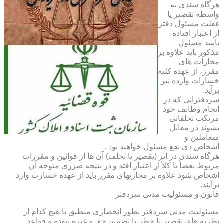
هرگاه سندی به
واسطه تقصیر یا
غفلت مسئول دفتر
از اعتبار افتاده
باشد مسئول
مذکور باید علاوه بر
مجازات های
مقرر، از عهده کلیه
خسارات وارده نیز
برآید.
سردفترانی که در
انجام وظایف خود
مرتکب تخلفاتی
بشوند در مقابل
متعاملین و
اشخاص ذی نفع مسئول خواهند بود .
هرگاه سندی در اثر (تقصیر یا تخلف) آن ها از قوانین و مقررات
مربوط بعضاً یا کلاً از اعتبار افتد و در نتیجه ضرری متوجه آن
اشخاص شود علاوه بر مجازتهای مقرر باید از عهده خسارت وارد
برآیند.
قانون و مسئولیت مدنی سردفتر
مسئولیت مدنی سردفتر بطور انحصاری منطبق با هیچ کدام از
نظریه های تقصیر یا خطر یا تضمین حق و غیره نبوده و قواعد