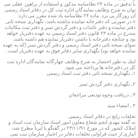
با تدقیق در ماده ۲۴ نظامنامه مذكور و استفاده از براهین عقلی می
توان به شرح وظایف نمایندگان اداره ثبت كل در دفاتر اسناد رسمی
آن روزگار پی برد. ماده ۲۴ نظامنامه یاد شده مقرر می دارد:
« در صورتی كه دفترخانه نماینده نداشته باشد، نگهداری نسخه ثانی
دفتر نماینده و دفتر عایدات و دفتر گردش تمبر و دفتر ثبت مكاتبات
مندرج در ماده ۲۳ قانون دفتر اسناد رسمی به عهده دفتریار خواهد
بود و چنانچه دفترخانه با داشتن دفتریار نماینده هم داشته باشد،
سوای نسخه ثانی دفتر اسناد رسمی و دفتر گردش تمبر (كه به عهده
نماینده خواهد بود) نگهداری سایر دفاتر فوق به عهده دفتریار است .
اینك به طور اختصار به شرح وظایف چهارگانه نمایندگان اداره ثبت
كل در دفترخانه ها پرداخته می شود.
۱ـ نگهداری نسخه ثانی دفتر ثبت اسناد رسمی
۲ـ نگهداری دفتر گردش تمبر
۳ ـ دریافت وجوه تودیعی مراجعان
۴ ـ امضاء سند
تخلفات رایج در دفاتر اسناد رسمی
به گفته مهدی انجم شعاع معاون امور اسناد سازمان ثبت اسناد و
املاک کشور که در مورخ ۲۳/۱۱/۹۱ در گفتگو با ایرنا مطرح شد،
آماری از حیث فراوانی تخلفات دفاتر در اختیار سازمان ثبت نمی