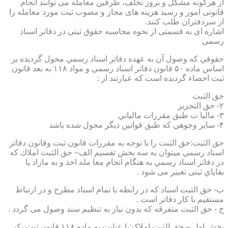
از هرگونه مشکل و بروز تخلف، طرفین معامله می توانند انجام
قانونی امور و رسید هزینه های مجاز و مصوب ثبت مورد معامله را
از سردفتران طلب کنند.
اشاره ای به قسمتی از نحوه محاسبه حقوق ثبتی در دفاتر اسناد
رسمی
حقوقي كه وصول آن به عهده دفاتر اسناد رسمي محول گرديده بر
اساس ماده ۵۰ قانون دفاتر اسناد رسمي و مواد ۱۱۸ به بعد قانون
ثبت احصاء گرديده است كه عبارتند از :
حق الثبت
۲- حق التحرير
۳- ماليا ت طبق مقررات مالياتي
۴- ساير وجوهي كه طبق قوانين ديگر محول شده باشد
حق الثبت:حق الثبت را با توجه به مقررات قانون ثبت وقانون دفاتر
اسناد رسمي ميتوان به سه بخش تقسيم الف– حق الثبت املاك كه
در دفاتر اسناد رسمي به هنگام انجام معا مله اخذ و به مازاد يا
بقاياي ثبتی تعبیر می شود .
ب- حق الثبت اسناد كه در رابطه با تمام اسناد مطرح و در ارتباط
مستقيم با كار دفاتر است .
ج - حق الثبت متفرقه كه بدون نياز به تنظیم سند وصول می گردد .
بخش اول – حق الثبت املاک:با عنايت به ماده ۱۱۸ قانون ثبت يكي