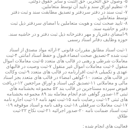
۵- وصول حق التحریر، حق الثبت و سایر حقوق دولتی.
۶- تنظیم اوراق سند و تایید آن توسط متعاملین.
۷- ثبت سند در دفتر سردفتر و تصدیق مطابقت سند و ثبت دفتر
توسط متعاملین.
۸- تایید صحت ثبت و هویت متعاملین با امضای سردفتر ذیل ثبت
دفتر و حاشیه سند.
۹-امضای دفتریار و مهر دفترخانه ذیل ثبت دفتر و در حاشیه سند.
حوزه وظایف دفاتر اسناد رسمی
۱-ثبت اسناد مطابق مقررات قانونی ۲-ارائه مواد مصدق از اسناد
ثبت شده ۳-تصدیق صحت امضاء،قبول و حفظ اسناد امانتی ۴-ثبت
معاملات شرطی و رهنی در قالب های متعدد ۵-ثبت معاملات اموال
منقول ۶-ثبت معاملات اموال غیر منقول ۷-ثبت وصیت در قالبهای
عهدی و تکمیلی ۸-ثبت اقرارنامه در قالب های متعدد ۹-ثبت وکالت
در قالب های متعدد ۱۰-گواهی امضاء در قالب های متعدد بجز اسناد
مالی و معاملاتی ۱۱-تصدیق کپی اسناد و اوراق مراجعین ۱۲-دریافت
قبوض سپرده مستاجرین در قالب بند ۵۲ مجموعه بخشنامه های
ثبتی ۱۳-صدور گواهی عدم انجام معامله بند ۸۹ مجموعه بخشنامه
های ثبتی ۱۴-ثبت رضایت نامه ۱۵-ثبت تعهد نامه ۱۶-ثبت اجاره نامه
۱۷-ثبت معاملات سرقفلی ۱۸-ثبت وقف نامه و اسناد موقوفه ۱۹-
ثبت اسناد ضمانت نامه ۲۰-صدور اجرائیه ۲۱-ثبت نکاح ۲۲-ثبت
طلاق
فعالیت های انجام شده :