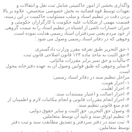
واگذاری بخشی از امور حاکمیتی شامل ثبت نقل و انتقالات و
تعهدات توسط قوه قضائیه به بخش خصوصی متخصص، علاوه بر بالا
بردن دقت در تنظیم اسناد و سلب مسئولیت حاکمیت در این زمینه،
قسمت مهمی از شکایات علیه حکومت یا کارگزاران حکومتی و
جبران خسارات ناشی از اشتباه در تنظیم اسناد را به سمت گروهی
از خود مردم یعنی سردفتران اسناد رسمی هدایت نموده است.
وجوهی که در دفاتر اسناد رسمی وصول می شود :
۱-حق التحریر طبق تعرفه مقرر وزارت دادگستری.
۲-حق الثبت به ماخذ ماده ۱۲۳ قانون اصلاحی قانون ثبت.
۳-مالیات و حق تمبر برابر مقررات مالیاتی.
۴-سایر وجوهی که طبق قوانین وصول آن به عهده دفترخانه محول
است.
مراحل تنظیم سند در دفاتر اسناد رسمی:
۱- احراز هویت.
۲- احراز اهلیت.
۳- احراز اصالت و اعتبار مستندات سند.
۴- احراز انجام مقررات قانونی و انجام مکاتبات لازم و اطمینان از
عدم منع قانونی تنظیم سند.
۵- وصول حق التحریر، حق الثبت و سایر حقوق دولتی.
۶- تنظیم اوراق سند و تایید آن توسط متعاملین.
۷- ثبت سند در دفتر سردفتر و تصدیق مطابقت سند و ثبت دفتر
توسط متعاملین.