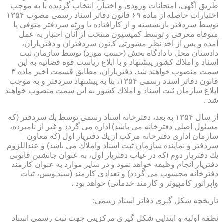
طریق آگهی، امتحانات ورودی و اختبار، انتخاب گردیده یا به موجب
اختیارات حاصله از ماده ۶۹ قانون دفاتر اسناد رسمی مصوب ۱۳۵۴
توسط سردفتر بازنشسته و از كارافتاده یا ورثه سردفتر متوفی یا
متوفاه معرفی و توسط كمیسیون منتخب از آنان اختبار به عمل
آمده و پس از اخذ نظر مشورتی كانون سردفتران و دفتریاران،
دادستان محل یا دادگاه بخش (حسب مورد) توسط سازمان ثبت
اسناد و املاك كشور پیشنهاد و با ابلاغ ریاست قوه قضائیه به این
سمت منصوب خواهند شد. دفتریاران، مطابق قسمت اخیر ماده ۳
قانون دفاتر اسناد رسمی ۱۳۵۴، بنا به پیشنهاد سردفتر و به موجب
ابلاغ سازمان ثبت اسناد و املاك كشور به این سمت منصوب خواهند
شد .
از سال ۱۳۵۴ به بعد، دفترخانه اسناد رسمی توسط یك سردفتر (كه
مسئول اصلی دفترخانه می باشد) اداره می گردد و غیر از نامبرده،
سازمان اداری دفترخانه مركب از یك دفتریار اول (كه معاون
سردفتر و نماینده سازمان ثبت اسناد واملاك می باشد) و عنداللزوم
یك دفتریار دوم (كه در غیاب دفتریار اول، به عنوان جانشین قانونی
دفتریار انجام وظیفه خواهد نمود و در سایر موارد به عنوان كارمند
دفترخانه محسوب می گردد) و تعدادی كارمند (سندنویس، ثبات
واپراتور كامپیوتر و كارمند خدماتی) خواهد بود .
تاریخچه شكل گیری دفاتر اسناد رسمی:
نطفه اولیه و ابتدایی شكل گیری مركزیتی جهت ثبت رسمی اسناد