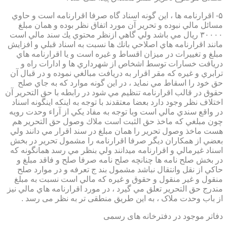
۵- اقرارنامه ها ، اين گونه اسناد گاه صرفا اقرارنامه است و حاوي
مسائل مالي نبوده و تحرير آن مورد اتفاق نظر بوده و همان مبلغ
۳۰۰۰۰ ريال مي باشد ولي گاهي ازنظر محتوي يك سند مالي است
مانند اقرارنامه هاي اصلاحي بانك ها نسبت به اسناد قبلي و افزايش
مبلغ و تغييرات در ميزان اقساط و غيره است و يا اقرارنامه هاي
دريافت خسارات توسط اشخاص از شهرداري ها و ادارات راه و
ترابري و غيره كه مقر اقرار به دريافت مبالغي نموده و در قبال آن
حق خود را اسقاط مي نمايد ، در اين گونه موارد كه به جاي صلح
حقوق در قالب اقرارنامه تنظيم مي شود در رابطه با حق التحرير آن
اختلاف نظر وجود دارد بعضا معتقدند با توجه به اينكه اينگونه اسناد
در واقع سندي مالي است وبا توجه به مفاد يكي از آراء وحدت رويه
چون مبلغي كه ماخذ حق الثبت است ملاك وصول حق التحرير هم
هست ماخذ وصول تحرير را همان مبلغ در سند اقرار مي دانند ولي
بعضي از همكاران ديگر صرفا اقرارنامه را مشمول تحرير در بخش
اسناد غيرمالي و اقرارنامه ميدانند ولي بنظر مي رسد همانگونه كه
در بخش صلح نامه ها چنانچه صلح نامه صرفا صلح و فاقد مبلغ و
حاكي از نقل وانتقال نباشد مشمول بند ج تعرفه و در موارد صلح
منقول و غير منقول و حقوق و غيره كه مالي است نسبت به مبلغ
مندرج حق التحرير تعلق مي گيرد ، در مورد اقرارنامه هاي مالي نيز
از باب وحدت ملاک ، به این طریق منطقی تر به نظر می رسد .
دفاتر موجود در دفترخانه های رسمی