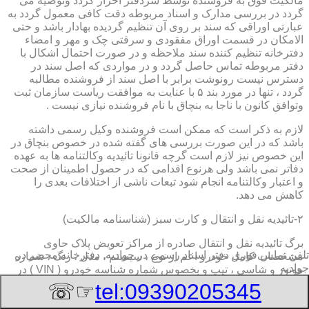
مالکیت فوق به فروشنده توسط سردفتر احراز گردد وتوصیه می
گردد در بررسی مدارک و اسناد مربوطه دقت کافی معمول گردد به
عبارتی اوراقی که سند بر روی آن تنظیم گردیده بهادار باشد و حتی
الامکان در قسمت اوراق مفقودی و سرقتی چک و مهر و امضاء
دفترخانه تنظیم کننده سند ملاحظه و در صورت احتمال اشکال با
دفتر مربوطه تماس حاصل گردد و در مواردی که اصل سند در
دسترس نیست رونوشت برابر با اصل سند از فروشنده مطالبه
گردد ، تنها در مورد بند ۵ با عنایت به موافقت ریاست سازمان ثبت
وتوافق کانون با ناجا به بنچاق با نام فروشنده نیازی نیست .
لازم به ذکر است که ممکن است فروشنده وکیل رسمی داشته
باشد که در این صورت بررسی های گفته شده در خصوص بنچاق در
این خصوص نیز لازم است گرچه قانونا تائیدیه وکالتنامه ها به عهده
دفاتر نمی باشد ولی هرنوع اقدامی که در حصول اطمینان از صحت
و اعتبار وکالتنامه انجام شود تبعات ناشی از اختلافات بعدی را
کاهش می دهد.
۲-تائیدیه نقل و انتقال و کارت سبز (شناسنامه مالکیت)
برگ تائیدیه نقل و انتقال صادره از مراکز تعویض پلاک حاوی
تلفن تماس فوری
دفتر اسناد رسمی در جوادیه, دفترخانه,محضر در
مشخصات کامل خودرو اعم از نوع ، سیستم ، مدل ، رنگ ، شماره
جوادیه
موتور و شاسی ، تیپ و بخصوس شماره شناسه خودرو ( VIN ) در
صدر صفحه و مشخصات فروشنده و خریدار اعم از مشخصات
☞☏
tel:09390205345
سجلی و شماره ملی و کدپستی و آدرس و شماره انتظامی
اختصاصی آنها با قسمت توضیحات برای هریک در قسمت انتهائی و