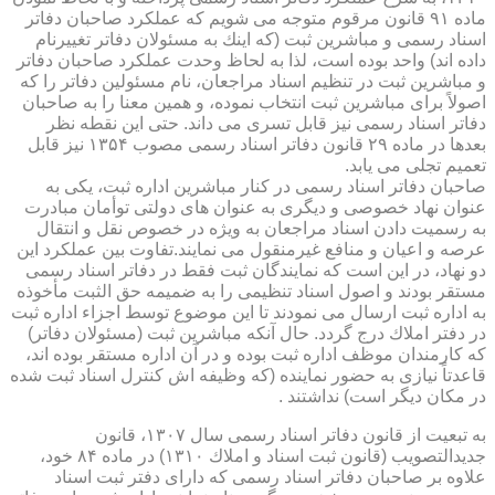
ماده ۹۱ قانون مرقوم متوجه می شویم كه عملكرد صاحبان دفاتر
اسناد رسمی و مباشرین ثبت (كه اینك به مسئولان دفاتر تغییرنام
داده اند) واحد بوده است، لذا به لحاظ وحدت عملكرد صاحبان دفاتر
و مباشرین ثبت در تنظیم اسناد مراجعان، نام مسئولین دفاتر را كه
اصولاً برای مباشرین ثبت انتخاب نموده، و همین معنا را به صاحبان
دفاتر اسناد رسمی نیز قابل تسری می داند. حتی این نقطه نظر
بعدها در ماده ۲۹ قانون دفاتر اسناد رسمی مصوب ۱۳۵۴ نیز قابل
تعمیم تجلی می یابد.
صاحبان دفاتر اسناد رسمی در كنار مباشرین اداره ثبت، یكی به
عنوان نهاد خصوصی و دیگری به عنوان های دولتی توأمان مبادرت
به رسمیت دادن اسناد مراجعان به ویژه در خصوص نقل و انتقال
عرصه و اعیان و منافع غیرمنقول می نمایند.تفاوت بین عملكرد این
دو نهاد، در این است كه نمایندگان ثبت فقط در دفاتر اسناد رسمی
مستقر بودند و اصول اسناد تنظیمی را به ضمیمه حق الثبت مأخوذه
به اداره ثبت ارسال می نمودند تا این موضوع توسط اجزاء اداره ثبت
در دفتر املاك درج گردد. حال آنكه مباشرین ثبت (مسئولان دفاتر)
كه كارمندان موظف اداره ثبت بوده و در آن اداره مستقر بوده اند،
قاعدتاً نیازی به حضور نماینده (كه وظیفه اش كنترل اسناد ثبت شده
در مكان دیگر است) نداشتند .
به تبعیت از قانون دفاتر اسناد رسمی سال ۱۳۰۷، قانون
جدیدالتصویب (قانون ثبت اسناد و املاك ۱۳۱۰) در ماده ۸۴ خود،
علاوه بر صاحبان دفاتر اسناد رسمی كه دارای دفتر ثبت اسناد