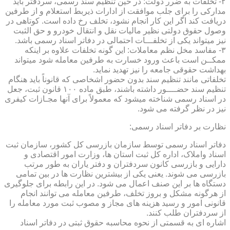
۲- تخلفات به ضرر دولت: در حین تنظیم سند رسمی، سردفتر باید
مدارکی را برای جلب موافقت از ادارات ذیربط استعلام و از طرفین
دریافت کند اگر این کار انجام نشود، تخلف رخ داده است. کوتاهی در
وصول حقوق دولتی نظیر مالیات نقل و انتقال خودرو و حق الثبت
نیز میتواند یکی از تخلفـــات احتمالی در دفاتر اسناد رسمی باشد.
۳- مفاسد مخل نظم معاملات: این گونه تخلفات علاوه بر اینکه
ممکــن است باعث ورود خسارت به طرفین معامله شود میتواند
بهداشت حقوقی جامعه را نیز تهدید نماید.
تخلفاتی مانند تنظیم سند بدون حضور اشخاصی که قانوناً باید هنگام
تنظیم سند حضــــور داشته باشند، طبق ماده ۱۰۰ قانون ثبت، جعل
در اسناد رسمی شناخته میشود که معمولاً برای آنها مجـازات کیفری
نیز در نظر گرفته می شود.
نظارت بر دفاتر اسناد رسمی:
دفاتر اسناد رسمی توسط سازمان بازرسی کل کشور، سازمان ثبت
اسناد واملاک، اداره کل ثبت استان ها، وزارت امور اقتصادی و
دارایی و بازرسی کانون سردفتران و دفتر یاران به طور مرتب
بازرسی می شوند. یعنی یکی از بیشترین نظارت ها در بین تمامی
دستگاه ها بر این صنف اعمال می شود. در این رابطه برای جلوگیری
از هرگونه مشکل و بروز تخلف، طرفین معامله می توانند انجام
قانونی امور و رسید هزینه های مجاز و مصوب ثبت مورد معامله را
از سردفتران طلب کنند.
اشاره ای به قسمتی از نحوه محاسبه حقوق ثبتی در دفاتر اسناد