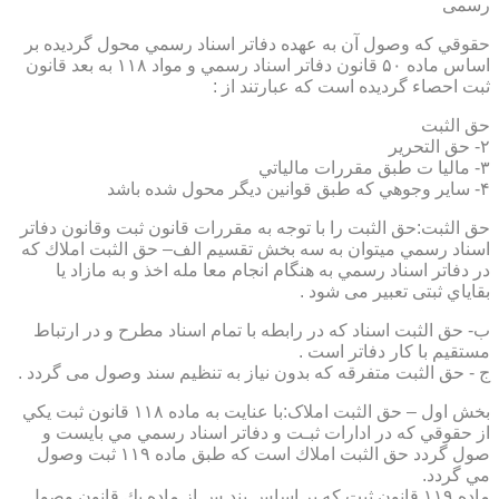
رسمی
حقوقي كه وصول آن به عهده دفاتر اسناد رسمي محول گرديده بر
اساس ماده ۵۰ قانون دفاتر اسناد رسمي و مواد ۱۱۸ به بعد قانون
ثبت احصاء گرديده است كه عبارتند از :
حق الثبت
۲- حق التحرير
۳- ماليا ت طبق مقررات مالياتي
۴- ساير وجوهي كه طبق قوانين ديگر محول شده باشد
حق الثبت:حق الثبت را با توجه به مقررات قانون ثبت وقانون دفاتر
اسناد رسمي ميتوان به سه بخش تقسيم الف– حق الثبت املاك كه
در دفاتر اسناد رسمي به هنگام انجام معا مله اخذ و به مازاد يا
بقاياي ثبتی تعبیر می شود .
ب- حق الثبت اسناد كه در رابطه با تمام اسناد مطرح و در ارتباط
مستقيم با كار دفاتر است .
ج - حق الثبت متفرقه كه بدون نياز به تنظیم سند وصول می گردد .
بخش اول – حق الثبت املاک:با عنايت به ماده ۱۱۸ قانون ثبت يكي
از حقوقي كه در ادارات ثبـت و دفاتر اسناد رسمي مي بايست و
صول گردد حق الثبت املاك است كه طبق ماده ۱۱۹ ثبت وصول
مي گردد.
ماده ۱۱۹ قانون ثبت كه بر اساس بند س از ماده يك قانون وصول