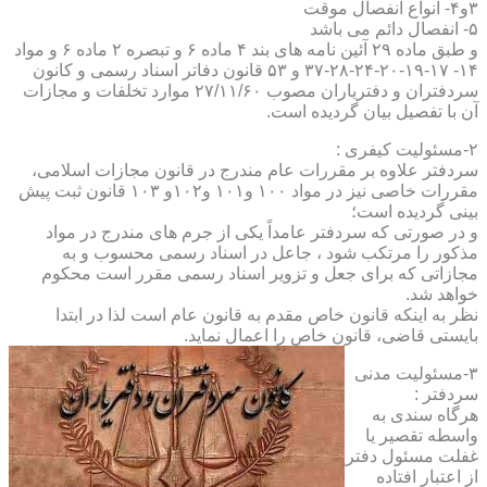
۳و۴- انواع انفصال موقت
۵- انفصال دائم می باشد
و طبق ماده ۲۹ آئین نامه های بند ۴ ماده ۶ و تبصره ۲ ماده ۶ و مواد
۱۴- ۱۷-۱۹-۲۰-۲۴-۲۸-۳۷ و ۵۳ قانون دفاتر اسناد رسمی و کانون
سردفتران و دفتریاران مصوب ۲۷/۱۱/۶۰ موارد تخلفات و مجازات
آن با تفصیل بیان گردیده است.
۲-مسئولیت کیفری :
سردفتر علاوه بر مقررات عام مندرج در قانون مجازات اسلامی،
مقررات خاصی نیز در مواد ۱۰۰ و۱۰۱ و۱۰۲و ۱۰۳ قانون ثبت پیش
بینی گردیده است؛
و در صورتی که سردفتر عامداً یکی از جرم های مندرج در مواد
مذکور را مرتکب شود ، جاعل در اسناد رسمی محسوب و به
مجازاتی که برای جعل و تزویر اسناد رسمی مقرر است محکوم
خواهد شد.
نظر به اینکه قانون خاص مقدم به قانون عام است لذا در ابتدا
بایستی قاضی، قانون خاص را اعمال نماید.
۳-مسئولیت مدنی
سردفتر :
هرگاه سندی به
واسطه تقصیر یا
غفلت مسئول دفتر
از اعتبار افتاده