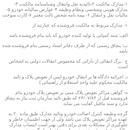
۱-مدارک مالکیت ۲-تائیدیه نقل وانتقال وشناسنامه مالکیت ۳-
مدارک هویتی وشخصی ونظام وظیفه ۴-عوارض سالیانه خودرو ۵-
مالیات نقل و انتقال ۶- بیمه نامه شخص ثالث معتبر ۷-کارت سوخت
۱- مدارک مربوط به مالکیت فروشنده که عبارتند از
الف: سند کمپانی یا تولید کننده خودرو که باید بنام فروشنده باشد
ب: بنچاق رسمی که از طرف دفاتر اسناد رسمی بنام فروشنده شده
باشد
ج : برگ انتقالی از دارائی که مخصوص انتقالات دولتی به اشخاص
است
د: اجرائیه دادگاه ها بر انتقال خودرو (پس از تعویض پلاک و تائید
مالکیت محکوم علیه واخذ استعلام از راهنمائی )
ه- گواهی مراکز تعویض پلاک مبنی بر تعویض پلاک خودرو بنام
فروشنده قبل از ۲۳/۰۷/۸۴ که طبق تائید سازمان ثبت نیاز به بنچاق
ندارد و سند ماقبل کفایت می نماید.
گرچه وظیفه کنترل اصالت خودرو وتائید مدارک طبق ماده ۲۰ به
عهده مراکز تعویض پلاک می باشد ولی از جهت اطمینان خاطر و
جلوگیری از مشکلات بعدی برای دفتر، بهتر است انتساب مدارک