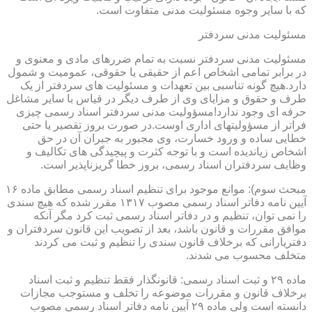
که با سایر وجوه مسئولیت مدنی متفاوت است.
مسئولیت مدنی سردفتر
مسئولیت مدنی سردفتر نسبت به تمام ضررهای مادی و معنوی و
در برابر تمامی اشخاص اعم از حقیقی یا حقوقی، عمومیت و شمول
دارد.هیچ گونه تناسبی بین تعهدات و مسئولیت های سردفتر از یک
طرف و حقوق و مزایای وی از طرف دیگر در قیاس با سایر مشاغل
حرفه ای وجود ندارد!مسؤولیت مدنی سردفتر اسناد رسمی چیزی
فراتر از مسؤولیتهای اداری اوست.در صورت بروز تقصیر یا حتی
خطایی ساده و ورود خسارت، وی مجبور به جبران آن در حق
اشخاص زیاندیده است و با توجه کثرت و پیچیدگی های تکالیف و
وظایف سردفتران اسناد رسمی، بروز خطا گریزناپذیر است.
مبحث سوم): موانع موجود برای تنظیم اسناد رسمی مطابق ماده ۱۶
آیین نامه دفاتر اسناد رسمی مصوب ۱۳۱۷ مقرر شده که هیچ سندی
را نمی توان، تنظیم و در دفاتر اسناد رسمی ثبت کرد مگر آنکه
موافق مقررات و قانون باشد، بعد از تصویب این قانون سردفتران و
دفتریارانی که برخلاف قانون سندی را تنظیم و ثبت می کردند
متخلف محسوب می شدند.
ماده ۲۹ و ثبت اسناد رسمی: قانونگذار فقط تنظیم و ثبت اسناد
برخلاف قانون و مقررات موضوعه را تخلف و مستوجب مجازات
دانسته است ولی ماده ۲۹ آیین نامه دفاتر اسناد رسمی مصوب