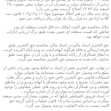
برخي از درآمدهاي دولت و مصرف آن در موارد معين مصوب ۲۸
اسفند ماه ۷۳ ۱۳ اصلاح گرديده مقرر مي دارد:
براي ثبت ملك دردفتر املاك موضوع مواد ۱۱ و۱۲و۱۱۹ قانون ثبت
كلا به ازاء هر ده هزار ريال يك هزار ريال دريافت مي شود .
ملاك محاسبه حق الثبت املاك، حد اقل قيمت منطقه اي ودر
نقاطي كه قيمت منطقه اي تعيين نشده طبق برگ ارزيابي ادارات
ثبت خواهد بود .
حق التحرير اسناد مالي:در اسناد مالي محاسبه حق التحرير طبق
تعرفه ارسالي و فاقد هرگونه ابهام است به ويژه آنكه اكثريت قريب
به اتفاق همكاران از رايانه استفاده و با وارد كردن مبلغ سند طبق
جداول داده شده به سيستم حق التحرير محاسبه مي گردد .
در نهايت حق التحرير بعض از اسناد به لحاظ وجود مقررات خاص از
مبلغ ماخذ وصول حق الثبت تبعيت نمينمايند ويا بعنوان موارد
استنائات قانوني حق التحرير خاص خود را دارند و بعض ديگر بعلت
نبود مقررات صريح و عدم وجود مصداق با ابهام روبرو و در مناطق
مختلف و نزد همكاران نظريات و رويه هاي عملي متفاوتي را بوجود
آورده است كه مختصرا به مواردي از آن اشاره ميگردد :
۱- اسناد فروش اقساطي بانكها كه در تعقيب مشاركت مدني منعقد
ميگردد بر اساس تبصره ماده ۱۵ قاون عمليات بانكي گرچه حق
الثبت نسبت به مابه التفاوت دو سند وصول مي گردد .