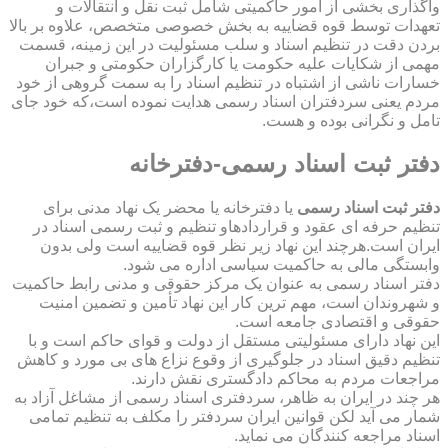
واگذاری بخشی از امور حاکمیتی شامل ثبت نقل و انتقالات و
تعهدات توسط قوه قضاییه به بخش خصوصی متخصص، علاوه بر بالا
بردن دقت در تنظیم اسناد و سلب مسئولیت در این زمینه، قسمت
مهمی از شکایات علیه حکومت یا کارگزاران حکومتی و جبران
خسارات ناشی از اشتباه در تنظیم اسناد را به سمت گروهی از خود
مردم یعنی سردفتران اسناد رسمی هدایت نموده است،که خود جای
تامل و نگرانی بوده و هست.
دفتر ثبت اسناد رسمی-دفترخانه
دفتر ثبت اسناد رسمی
یا دفترخانه یا محضر یک نهاد مدنی برای
تنظیم حرفه ای عقود و قراردادهاو تنظیم و ثبت رسمی اسناد در
ایران است.هرچند این نهاد زیر نظر قوه قضاییه است ولی بدون
وابستگی مالی به حاکمیت سیاسی اداره می شود.
دفتر اسناد رسمی به عنوان یک مرکز حقوقی و مدنی رابط حاکمیت
و شهروندان است، مهم ترین کار این نهاد تأمین و تضمین امنیت
حقوقی و اقتصادی جامعه است.
این نهاد دارای مسئولیتی مستقل از دولت و قوای حاکم است و با
تنظیم دقیق اسناد در جلوگیری از وقوع نزاع های بی مورد و کاهش
مراجعات مردم به محاکم دادگستری نقش دارند.
هر چند در ایران به ظاهر، سردفتری اسناد رسمی از مشاغل آزاد به
شمار می آید لکن قوانین ایران سردفتر را مکلف به تنظیم تمامی
اسناد مراجعه کنندگان می نماید.