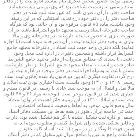
رسمی بودند، حضور شخص دیگری بنام نماینده اداره ثبت را در دفاتر
اسناد رسمی به رسمیت شناخته بود كه وی نیز می بایست همانند
صاحب دفتر، دارای دفتری باشد كه عین سند ثبت شده در دفتر
صاحب دفتر را در دفتر خود درج نماید. استثنایی كه در این زمینه
وجود داشت، ماده ۸۵ قانون مرقوم بود و آن حالتی بود كه هرگاه
صاحب دفترخانه اسناد رسمی، مجتهد جامع الشرایط باشد، در آن
صورت نیازی به حضور نماینده اداره ثبت در دفترخانه وی و مآلا
نیازی به وجود دفتر نماینده ثبت در آن دفترخانه نبوده است (با اجازه
عدلیه) بلكه دفتری واحد جهت ثبت اسناد در دفترخانه مجتهد جامع
الشرایط قرار داشته و همچنین دفتری در اداره ثبت محل وجود
داشت، تا سندی كه مطابق مقررات از دفتر مجتهد جامع الشرایط
صادر شده و انتساب امضاء مجتهد جامع الشرایط از نظر اداره ثبت
مسلم باشد، به وسیله اجزاء ثبت در دفتر موجود در اداره ثبت نیز
درج گردد. تفاوت دیگری كه بین دو قانون یاد شده (قانون ثبت اسناد
رسمی ۱۳۰۸ و ۱۳۱۰) وجود داشت، بحث اختیاری بودن ثبت املاك و
مالاً نقل و انتقال آن به موجب سند عادی یا رسمی در قانون مقدم و
اجباری شدن آن در قانون موخر است. (توجه به مواد ۴۶ و ۴۷ قانون
ثبت اسناد و املاك ۱۳۱۰ در این زمینه حائز اهمیت فراوان است)تا
سال وضع قانون موخر، به لحاظ وضعیت نامساعد اقتصادی ـ
اجتماعی جامعه ایران، هنوز در همه نقاط این مملكت دفاتر اسناد
رسمی و اداره ثبت تشكیل نشده یا اگر هم تشكیل شده بود، ادارات
و دفاتر تشكیل شده دارای شرایط كیفی و مطلوب نبوده اند. به
همین جهت قانونگذار در دو مورد (۱ـ ثبت اسناد كلیه عقود و
معاملات راجع به عین یا منافع اموال غیرمنقول كه در دفتر املاك