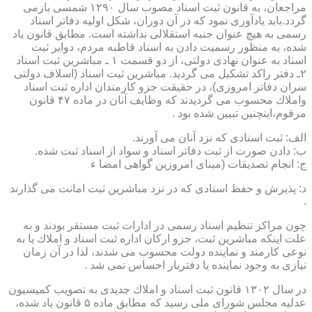
مراجعان، به قانون ثبت اسناد مصوب سال ۱۲۹۰ شمسی بازمی
گردد.باید یادآوری نمود كه در آن دوران، شكل اولیه دفاتر اسناد
رسمی به هیچ عنوان جنبه استقلالی نداشته است. مطابق قانون یاد
شده، به منظور رسمیت دادن به اسناد قاطبه مردم، دوایر ثبت
اسناد به عنوان نهادی دولتی، از دو قسمت ۱ ـ مباشرین ثبت اسناد
۲ـ دفتر راكد تشكیل می گردید. مباشرین ثبت اسناد (اسلاف دولتی
سران دفاتر امروزی)، در حقیقت جزو كارمندان اداره ثبت اسناد
واملاك محسوب می گردیدند كه وظایف آنان در ماده ۴۷ قانون
مرقوم،اینچنین تبیین شده بود .
الف: ثبت اسنادی كه نزد آنان می آورند.
ب: دادن صورت از ثبت دفاتر اسناد و سواد از اسناد ثبت شده.
ج: انجام تصدیقات (مبنای امروزین گواهی امضا ء
د: پذیرش و حفظ اسنادی كه در نزد مباشرین ثبت امانت می گذارند
.
چون مراكز تنظیم اسناد رسمی در ادارات ثبت مستقر بودند و به
علت اینكه مباشرین ثبت، جزو اركان اداره ثبت اسناد و املاك یا به
نوعی كارمند و نماینده دولت محسوب می شدند، لذا در آن زمان
نیازی به وجود نماینده یا دفتریار احساس نمی شد .
در سال ۱۳۰۲ قانون ثبت اسناد و املاك جدیدی به تصویب كمیسیون
عدلیه مجلس شورای ملی رسید كه مطابق ماده ۵ قانون یاد شده،