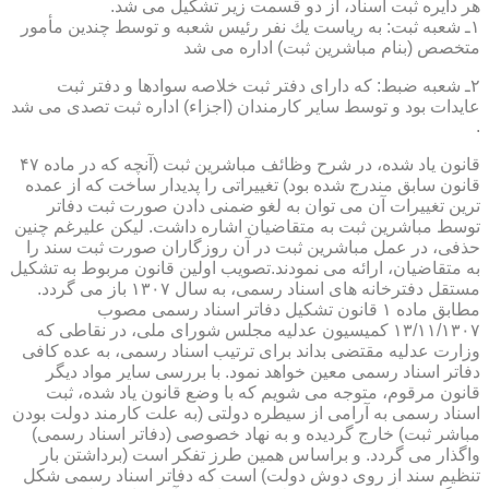
هر دایره ثبت اسناد، از دو قسمت زیر تشكیل می شد.
۱ـ شعبه ثبت: به ریاست یك نفر رئیس شعبه و توسط چندین مأمور
متخصص (بنام مباشرین ثبت) اداره می شد
۲ـ شعبه ضبط: كه دارای دفتر ثبت خلاصه سوادها و دفتر ثبت
عایدات بود و توسط سایر كارمندان (اجزاء) اداره ثبت تصدی می شد
.
قانون یاد شده، در شرح وظائف مباشرین ثبت (آنچه كه در ماده ۴۷
قانون سابق مندرج شده بود) تغییراتی را پدیدار ساخت كه از عمده
ترین تغییرات آن می توان به لغو ضمنی دادن صورت ثبت دفاتر
توسط مباشرین ثبت به متقاضیان اشاره داشت. لیكن علیرغم چنین
حذفی، در عمل مباشرین ثبت در آن روزگاران صورت ثبت سند را
به متقاضیان، ارائه می نمودند.تصویب اولین قانون مربوط به تشكیل
مستقل دفترخانه های اسناد رسمی، به سال ۱۳۰۷ باز می گردد.
مطابق ماده ۱ قانون تشكیل دفاتر اسناد رسمی مصوب
۱۳/۱۱/۱۳۰۷ كمیسیون عدلیه مجلس شورای ملی، در نقاطی كه
وزارت عدلیه مقتضی بداند برای ترتیب اسناد رسمی، به عده كافی
دفاتر اسناد رسمی معین خواهد نمود. با بررسی سایر مواد دیگر
قانون مرقوم، متوجه می شویم كه با وضع قانون یاد شده، ثبت
اسناد رسمی به آرامی از سیطره دولتی (به علت كارمند دولت بودن
مباشر ثبت) خارج گردیده و به نهاد خصوصی (دفاتر اسناد رسمی)
واگذار می گردد. و براساس همین طرز تفكر است (برداشتن بار
تنظیم سند از روی دوش دولت) است كه دفاتر اسناد رسمی شكل