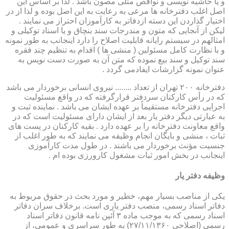
و یا حاشیه نویسی و نواقص مثلی مصون باشد . لذا بر اساس این
اصل اغلب دفترخانه ها مرعی به رعایت به این اصل بوده و لذا از در
اختیار گذاردن این دسته ازدفاتر به کارآموزان احتراز می نمایند .
لیکن از آنجایی که متون و مندرجات سند بنچاق و یا اسناد توکیلی و
امثالهم در سیستم رایانه قابلیت اصلاح را دارد اینجانب به طور نمونه
و با نظارت کامل مسئولین ( منشی ها ) اقدام به تنظیم چند فقره
سند توکیل و سند بیع نموده که متن آن به صورت دست نویس به
عنوان نمونه گزارشات ایفادمی گردد .
دفترخانه ۲۰۰ تهران از تعداد ........ نیروی انسانی برخوردار می باشد
که در رأس کارکنان سردفتر قرارگرفته که در واقع مسئولیت
اجرایی دفترخانه مستقیماً بر عهده ایشان می باشد . نماینده ثبت و
به عبارتی دیگر دفتر یار بعد از ایشان دارای مسئولیت است که در
واقع معاونت دفترخانه را بر عهده دارد . بقیه کارکنان در پست های
ثبات ، منشی و بایگان انجام وظیفه می نمایند که به طور اغلب از
جنسیت مؤنث برخوردار می باشند . در طول مدت کارآموزی
اینجانب در بخش امور ثبات مشغول کارورزی بوده ام .
وظیفه دفتر یار
یكی از مناصب بسیار مهم، خطیر و مورد بحث در حقوق مربوط به
دفاتر اسناد رسمی، منصب دفتر یاری است. برخلاف سران دفاتر
اسناد رسمی كه به موجب ماده ۳ آئین نامه قانون دفاتر اسناد
رسمی (اصلاحی ۲۷/۱۱/۱۳۶۰) به طور سراسری و عمومی، از