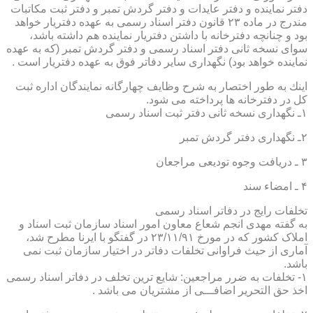
دفتر نماینده و دفتر عایدات و دفتر گردش تمبر و دفتر ثبت مكاتبات
مندرج در ماده ۲۳ قانون دفتر اسناد رسمی به عهده دفتریار خواهد
بود و چنانچه دفترخانه با داشتن دفتریار نماینده هم داشته باشد،
سوای نسخه ثانی دفتر اسناد رسمی و دفتر گردش تمبر (كه به عهده
نماینده خواهد بود) نگهداری سایر دفاتر فوق به عهده دفتریار است .
اینك به طور اختصار به شرح وظایف چهارگانه نمایندگان اداره ثبت
كل در دفترخانه ها پرداخته می شود.
۱ـ نگهداری نسخه ثانی دفتر ثبت اسناد رسمی
۲ـ نگهداری دفتر گردش تمبر
۳ ـ دریافت وجوه تودیعی مراجعان
۴ ـ امضاء سند
تخلفات رایج در دفاتر اسناد رسمی
به گفته مهدی انجم شعاع معاون امور اسناد سازمان ثبت اسناد و
املاک کشور که در مورخ ۲۳/۱۱/۹۱ در گفتگو با ایرنا مطرح شد،
آماری از حیث فراوانی تخلفات دفاتر در اختیار سازمان ثبت نمی
باشد.
۱- تخلفات به ضرر مراجعین: شایع ترین تخلف در دفاتر اسناد رسمی
اخذ حق التحریر اضافـــی از مشتریان می باشد .