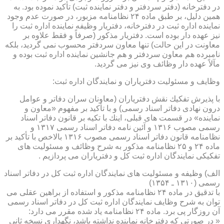
در دفترخانه (دفتر سردفتر و دفتر نماینده ثبت) تأكید نموده بود. به
همین دلیل، بر طبق ماده ۲۴ نظامنامه مزبور، در صورت عدم وجود
نماینده اداره ثبت در دفترخانه، دفتریار وظیفه نماینده اداره ثبت را
نیز عهده دار بوده است. دفتریار مذكور (صرفاً و فقط علاوه بر
معاونت در این حالت) تنها معاون سردفتر محسوب نمی گردید، بلكه
نامبرده هم معاون سردفتر و هم جانشین نماینده اداره ثبت بوده و
مآلاً عهده دار وظائف وی نیز می گردید.
وظایف و مسئولیت دفتریاران و نمایندگان اداره ثبت:
با پذیرش تفكیك نقش دفتریاران (معاونان سران دفاتر و عوامل
درون نهادی دفاتر اسناد رسمی) و با تأكید بر مفهوم «معاون و
نماینده» در قسمت های قبلی، اینك با تكیه بر قانون دفاتر اسناد
رسمی مصوب ۱۳۱۶ و آئین نامه دفاتر اسناد رسمی ۱۳۱۷ و
نظامنامه قانون دفاتر اسناد رسمی مصوب ۱۳۱۶ بالاخص با تأكید بر
ماده ۲۴ و ۲۵ نظامنامه مذكور به شرح وظائف و مسئولیت های
تفكیكی نمایندگان اداره ثبت كل و دفتریاران می پردازیم .
الف) وظیفه و مسئولیت های نمایندگان اداره ثبت كل در دفاتر اسناد
رسمی (۱۳۱۰ ـ ۱۳۵۴)
با تدقیق در ماده ۲۴ نظامنامه مذكور و استفاده از براهین عقلی می
توان به شرح وظایف نمایندگان اداره ثبت كل در دفاتر اسناد رسمی
آن روزگار پی برد. ماده ۲۴ نظامنامه یاد شده مقرر می دارد:
« در صورتی كه دفترخانه نماینده نداشته باشد، نگهداری نسخه ثانی