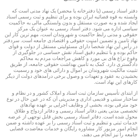
دفتر اسناد رسمی (یا دفترخانه یا محضر) یک نهاد مدنی است که
وابسته به قوه قضائیه ایران بوده و برای تنظیم و ثبت رسمی اسناد
ایجاد شده و به صورت مستقل و بدون وابستگی مالی به حاکمیت
سیاسی اداره می شود. دفتر اسناد رسمی به عنوان یک مرکز
حقوقی و مدنی رابط حاکمیت و شهروندان است، مهم ترین کار این
نهاد تامین و تضمین امنیت حقوقی و اقتصادی جامعه است. سردفتر
در رأس این نهاد شخصاً دارای مسئولیتی مستقل از دولت و قوای
حاکم بوده و با تنظیم دقیق اسناد نقش حساسی در جلوگیری از
وقوع نزاع های بی مورد و کاهش مراجعات مردم به محاکم
دادگستری دارد. کمک به تامین بهداشت حقوقی جامعه، از طریق
تثبیت مالکیت شهروندان بر اموال و دارائی های خود و رسمیت
بخشیدن به عقود و تعهدات و وصول برخی درآمدهای دولت از دیگر
کارهای این نهاد است.
از ابتدای تأسیس سازمان ثبت اسناد و املاک کشور و در نظام و
ساختار سنتی و قدیمی اداری و مدیریتی آن که در عین حال در نوع
خود مترقی بوده، بخشی از وظایف اجرایی بر عهده نهادهای
تخصصی مدنی یعنی دفاتر اسناد رسمی و دفاتر ازدواج و طلاق
محول شده است. دفاتر اسناد رسمی بخش قابل توجهی از عرضه
خدمات ثبتی و تنظیم و ثبت اسناد رسمی را بر عهده داشته و ضمن
انجام امور مزبور کار مشاوره رایگان و خدمات معاضدت قضایی
جامعه را نیز انجام می دهند،