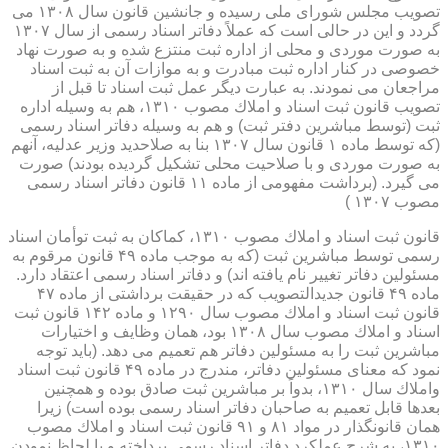
تصویب مجلس شورای ملی رسیده و جانشین قانون سال ۱۳۰۸ می
گردد و این در حالی است كه عملاً دفاتر اسناد رسمی از سال ۱۳۰۷
به صورت موردی و محلی از اداره ثبت منتزع شده و به صورت نهاد
خصوصی در كنار اداره ثبت مبادرت و به موازات آن به ثبت اسناد
مراجعان می نمودند. به عبارت دیگر عمل ثبت اسناد تا قبل از
تصویب قانون ثبت اسناد و املاك مصوب ۱۳۱۰، هم به وسیله اداره
ثبت (توسط مباشرین دفتر ثبت) و هم به وسیله دفاتر اسناد رسمی
(كه توسط ماده ۱ قانون سال ۱۳۰۷ بنا به صلاحدید وزیر عدلیه، آنهم
به صورت موردی و با صلاحیت محلی تشكیل گردیده بودند) صورت
می گیرد. (برداشت مفهومی از ماده ۱۱ قانون دفاتر اسناد رسمی
مصوب ۱۳۰۷ )
قانون ثبت اسناد و املاك مصوب ۱۳۱۰، كماكان به ثبت توأمان اسناد
رسمی توسط مباشرین ثبت (كه به موجب ماده ۴۹ قانون مرقوم به
مسئولین دفاتر تغییر نام یافته اند) و دفاتر اسناد رسمی اعتقاد دارد.
ماده ۴۹ قانون جدیدالتصویب كه در حقیقت برداشتی از ماده ۴۷
قانون ثبت اسناد و املاك مصوب سال ۱۲۹۰ و ماده ۱۴۲ قانون ثبت
اسناد و املاك مصوب سال ۱۳۰۸ بود، همان وظایف و اختیارات
مباشرین ثبت را به مسئولین دفاتر هم تعمیم می دهد. (باید توجه
نمود كه معنای مسئولین دفاتر، مندرج در ماده ۴۹ قانون ثبت اسناد
واملاك سال ۱۳۱۰، بدواً بر مباشرین ثبت صادق بوده و همچنین
بعدها قابل تعمیم به صاحبان دفاتر اسناد رسمی بوده است) زیرا
همان قانونگذار در مواد ۸۱ و ۹۱ قانون ثبت اسناد و املاك مصوب
۱۳۱۰، به شرح عملكرد دفاتر اسناد رسمی پرداخته و با لحاظ نمودن