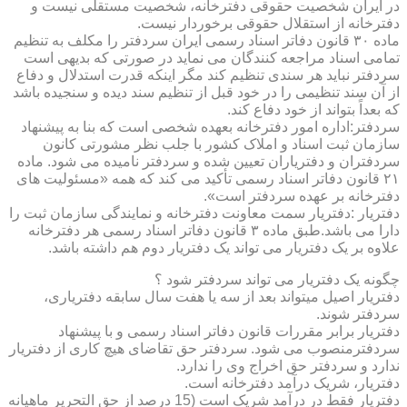
در ایران شخصیت حقوقی دفترخانه، شخصیت مستقلی نیست و
دفترخانه از استقلال حقوقی برخوردار نیست.
ماده ۳۰ قانون دفاتر اسناد رسمی ایران سردفتر را مکلف به تنظیم
تمامی اسناد مراجعه کنندگان می نماید در صورتی که بدیهی است
سردفتر نباید هر سندی تنظیم کند مگر اینکه قدرت استدلال و دفاع
از آن سند تنظیمی را در خود قبل از تنظیم سند دیده و سنجیده باشد
که بعداً بتواند از خود دفاع کند.
سردفتر:اداره امور دفترخانه بعهده شخصی است که بنا به پیشنهاد
سازمان ثبت اسناد و املاک کشور با جلب نظر مشورتی کانون
سردفتران و دفتریاران تعیین شده و سردفتر نامیده می شود. ماده
۲۱ قانون دفاتر اسناد رسمی تأکید می کند که همه «مسئولیت های
دفترخانه بر عهده سردفتر است».
دفتریار :دفتریار سمت معاونت دفترخانه و نمایندگی سازمان ثبت را
دارا می باشد.طبق ماده ۳ قانون دفاتر اسناد رسمی هر دفترخانه
علاوه بر یک دفتریار می تواند یک دفتریار دوم هم داشته باشد.
چگونه یک دفتریار می تواند سردفتر شود ؟
دفتریار اصیل میتواند بعد از سه یا هفت سال سابقه دفتریاری،
سردفتر شوند.
دفتریار برابر مقررات قانون دفاتر اسناد رسمی و با پیشنهاد
سردفترمنصوب می شود. سردفتر حق تقاضای هیچ کاری از دفتریار
ندارد و سردفتر حق اخراج وی را ندارد.
دفتریار، شریک درآمد دفترخانه است.
دفتریار فقط در درآمد شریک است (15 درصد از حق التحریر ماهیانه