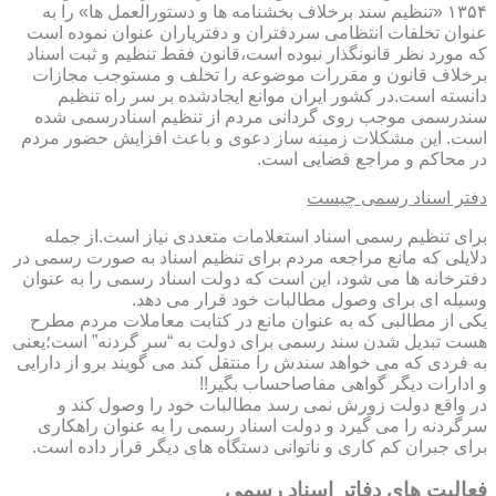
۱۳۵۴ «تنظیم سند برخلاف بخشنامه ها و دستورالعمل ها» را به
عنوان تخلفات انتظامی سردفتران و دفتریاران عنوان نموده است
که مورد نظر قانونگذار نبوده است،قانون فقط تنظیم و ثبت اسناد
برخلاف قانون و مقررات موضوعه را تخلف و مستوجب مجازات
دانسته است.در کشور ایران موانع ایجادشده بر سر راه تنظیم
سندرسمی موجب روی گردانی مردم از تنظیم اسنادرسمی شده
است. این مشکلات زمینه ساز دعوی و باعث افزایش حضور مردم
در محاکم و مراجع قضایی است.
دفتر اسناد رسمی چیست
برای تنظیم رسمی اسناد استعلامات متعددی نیاز است.از جمله
دلایلی که مانع مراجعه مردم برای تنظیم اسناد به صورت رسمی در
دفترخانه ها می شود، این است که دولت اسناد رسمی را به عنوان
وسیله ای برای وصول مطالبات خود قرار می دهد.
یکی از مطالبی که به عنوان مانع در کتابت معاملات مردم مطرح
هست تبدیل شدن سند رسمی برای دولت به “سر گردنه” است؛یعنی
به فردی که می خواهد سندش را منتقل کند می گویند برو از دارایی
و ادارات دیگر گواهی مفاصاحساب بگیر!!
در واقع دولت زورش نمی رسد مطالبات خود را وصول کند و
سرگردنه را می گیرد و دولت اسناد رسمی را به عنوان راهکاری
برای جبران کم کاری و ناتوانی دستگاه های دیگر قرار داده است.
فعالیت های دفاتر اسناد رسمی