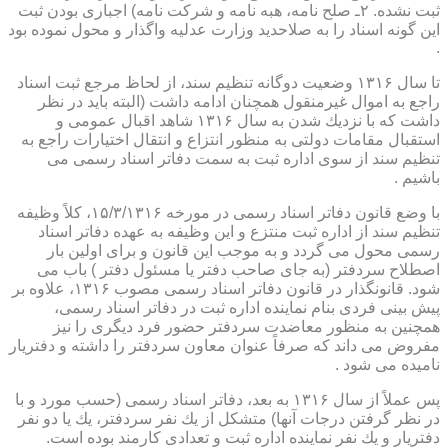
ثبت نشده. ۲ـ صلح نامه، هبه نامه و شركت نامه) اجباری بودن ثبت
این گونه اسناد را به صلاحدید وزارت عدلیه واگذار و محول نموده بود
.
تا سال ۱۳۱۶ وضعیت دوگانه تنظیم سند، از لحاظ مرجع ثبت اسناد
راجع به اموال غیرمنقول همچنان ادامه داشت (البته باید در نظر
داشت كه با نزدیك شدن به سال ۱۳۱۶ شاهد اقبال عمومی و
استقبال مقامات دولتی به منظور انتزاع و انتقال اختیارات راجع به
تنظیم سند از سوی اداره ثبت به سمت دفاتر اسناد رسمی می
باشیم .
با وضع قانون دفاتر اسناد رسمی در مورخه ۱۵/۳/۱۳۱۶، كلاً وظیفه
تنظیم سند از اداره ثبت منتزع و این وظیفه به عهده دفاتر اسناد
رسمی محول می گردد و به موجب این قانون و برای اولین بار
اصطلاح سردفتر (به جای صاحب دفتر یا مسئول دفتر ) باب می
شود. قانونگذار در قانون دفاتر اسناد رسمی مصوب ۱۳۱۶، علاوه بر
پیش بینی فردی بنام نماینده اداره ثبت در دفاتر اسناد رسمی،
همچنین به منظور معاضدت سردفتر حضور فرد دیگری را نیز
مفروض می داند كه صرفاً عنوان معاون سردفتر را داشته و دفتریار
نامیده می شود .
پس عملاً از سال ۱۳۱۶ به بعد، دفاتر اسناد رسمی (حسب مورد و با
در نظر گرفتن درجات آنها) متشكل از یك نفر سردفتر، یك یا دو نفر
دفتریار و یك نفر نماینده اداره ثبت و تعدادی كارمند بوده است.