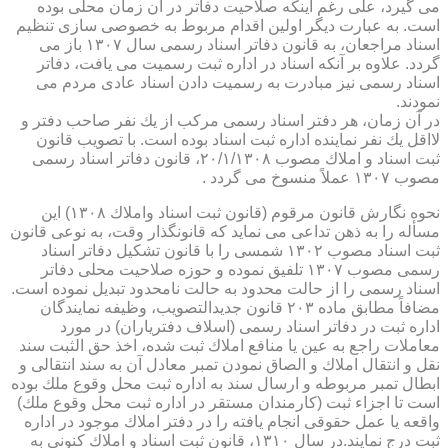
می گیرد، علی رغم اینكه صلاحیت دفاتر در آن زمان محلی بوده
است. به عبارت دیگر اولین اقدام مربوط به خصوصی سازی تنظیم
اسناد مراجعان، به قانون دفاتر اسناد رسمی سال ۱۳۰۷ باز می
گردد. علاوه بر آنكه اسناد در اداره ثبت رسمیت می یافت، دفاتر
اسناد رسمی نیز مبادرت به رسمیت دادن اسناد عادی مردم می
نمودند.
در آن زمان، هر دفتر اسناد رسمی مركب از یك نفر صاحب دفتر و
لااقل یك نفر نماینده اداره ثبت اسناد بوده است. با تصویب قانون
ثبت اسناد و املاك مصوب ۲۰/۱/۱۳۰۸، قانون دفاتر اسناد رسمی
مصوب ۱۳۰۷ عملاً منسوخ می گردد .
نحوه نگارش قانون مرقوم (قانون ثبت اسناد واملاك ۱۳۰۸) این
مسأله را به ذهن تداعی می نماید كه قانونگذار وقت، به نوعی قانون
ثبت اسناد مصوب ۱۳۰۲ شمسی را با قانون تشكیل دفاتر اسناد
رسمی مصوب ۱۳۰۷ تلفیق نموده و حوزه صلاحیت محلی دفاتر
اسناد رسمی را از حالت محدود به حالت نامحدود تبدیل نموده است.
مضافاً مطابق ماده ۲۰۳ قانون جدیدالتصویب، وظیفه نمایندگان
اداره ثبت در دفاتر اسناد رسمی (اسلاف دفتریاران) در مورد
معاملات راجع به عین یا منافع املاك ثبت شده، اخذ حق الثبت سند
نقل و انتقال املاك و الصاق نمودن تمبر معادل آن به سند انتقالی و
ابطال تمبر مربوطه و ارسال سند به اداره ثبت محل وقوع ملك بوده
است تا اجزاء ثبت (كارمندان مستقر در اداره ثبت محل وقوع ملك)
واقعه یا عمل حقوقی انجام یافته را در دفتر املاك موجود در اداره
ثبت درج نمایند.در سال ۱۳۱۰، قانون ثبت اسناد و املاك كنونی به