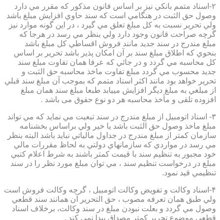
۲-اسناد متمم بانكي نيز بر اساس قانون مذكور كه مقرر مي دارد
وصول حق الثبت در هنگامي است كه سند حاوي افزايش مبلغ باشد
ولي تحرير نسبت به كل مبلغ تعلق مي گيرد ، در اين گونه موارد نيز
گرچه صراحت قانون وجود دارد ولي بنظر مي رسد در هرجا كه
مبلغ مندرج در سند جديد مانند فروش اقساطي كل مبلغ باشد
بنحوي كه اطلاق مبلغ سند بر آن امكان پذير باشد تحرير بر اساس
كل محاسبه مي گردد و در جائي كه عرفا همان تفاوت مبلغ سند
جديد محسوب مي گردد مبلغ تفاوت ماخذ محاسبه حق الثبت و
تحرير خواهد بود مانند اكثر اسناد متمم كه بموجب آن مبلغ سند قبلي
از مبلغي به مبلغ ديگر افزايش مييابد طبعا مبلغ سند همان مبلغ
افزوده تلقی و مأخذ محاسبه هر دو نوع حقوق می باشد .
۳- اسناد اتومبيل از مبلغ مندرج در سند تبعيت مي نمايد كه مي تواند
مبلغ ماخذ وصول حق الثبت باشد يا خير ولي براساس بخشنامه
سازمان كمتر از مبلغ مندرج در جداول مالياتي نبايد باشد البته بنظر
مي رسد در مواردي كه سازمانهاي دولتي به لحاظ مقررات مالي
خود مجبور به تنظيم سند با قيمت كمتر باشند به شرط اعلام كتبي
مبلغ در درخواست تنظيم سند ، مي توان مبلغ مورد نظر را در سند
تنظيمي قيد نمود.
۴-اسناد وكالت و تفويض وكالت اتومبيل ، گرچه وكالت فروش است
ولي طبق همان تعرفه مصوب ، حق التحرير آن همانند سند قطعي
وصول مي گردد و بعلت نبودن مبلغ در سند وكالت، برخلاف اسناد
قطعی موضوع تحریر کمتر مصداق پیدا نمی کند .