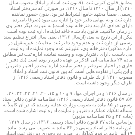
مطابق قانون كنونی ثبت، (قانون ثبت اسناد و املاك مصوب سال
۱۳۱۰) از سال ۱۳۱۰ تا سال ۱۳۱۶، در صورتی كه سردفتر اسناد
رسمی، ضمناً مجتهد جامع الشرایط نیز بود، بدون حضور نماینده
اداره ثبت و به تنهایی دفتر خود را اداره می نمود (صرفاً نامبرده
دارای تعدادی كارمند دفترخانه بوده است) به عبارت دیگر دفتر وی
در زمان حاكمیت قانون یاد شده فاقد نماینده اداره ثبت بوده است
لیكن از این تاریخ به بعد، (ازسال ۱۳۱۶، یعنی سال انتزاع تنظیم سند
رسمی از اداره ثبت و عدم وجود دفتر ثبت معاملات غیرمنقول در
اداره مذكور) دفترخانه وی، علیرغم عدم وجود نماینده اداره ثبت،
می بایست دارای دفتریار بوده و وظیفه نماینده اداره ثبت نیز مطابق
ماده ۲۴ نظامنامه آتی الذكر بر عهده دفتریار بوده است (یك دفتر
جاری در اختیار سردفتر و دفتر نماینده اداره ثبت در اختیار دفتریار)
و این یكی از تفاوت هایی است كه بین قانون ثبت اسناد و املاك
مصوب ۱۳۱۰ از یك طرف و قانون دفاتر اسناد رسمی ۱۳۱۶ از
طرف دیگر وجود داشته است .
در سال ۱۳۱۶ و در اجرای مواد ۹ و ۱۰ و ۱۵، ۲۰، ۲۱، ۲۲، ۲۴، ۳۶،
۵۳، ۵۷ قانون دفاتر اسناد رسمی ۱۳۱۶، نظامنامه قانون دفاتر اسناد
رسمی در ۸۵ ماده به تصویب وزارت عدلیه رسیده كه در آن كاملاً به
مسأله تفكیك عملكرد دفتریار و نماینده اداره ثبت اشاره شده است.
(ماده ۲۴ و ۲۵ نظامنامه مزبور)
براساس ماده ۴۷ قانون دفاتر اسناد رسمی ۱۳۱۶، در سال ۱۳۱۷
آئین نامه دفاتر اسناد رسمی در ۶۴ ماده به تصویب می رسد. ماده
۱۹ آئین نامه مرقوم كماكان بر ضرورت وجودی دو دفتر ثبت اسناد