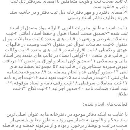
۸- تایید صحت ثبت و هویت متعاملین با امضای سردفتر ذیل ثبت
دفتر و حاشیه سند.
۹-امضای دفتریار و مهر دفترخانه ذیل ثبت دفتر و در حاشیه سند.
حوزه وظایف دفاتر اسناد رسمی
۱-ثبت اسناد مطابق مقررات قانونی ۲-ارائه مواد مصدق از اسناد
ثبت شده ۳-تصدیق صحت امضاء،قبول و حفظ اسناد امانتی ۴-ثبت
معاملات شرطی و رهنی در قالب های متعدد ۵-ثبت معاملات اموال
منقول ۶-ثبت معاملات اموال غیر منقول ۷-ثبت وصیت در قالبهای
عهدی و تکمیلی ۸-ثبت اقرارنامه در قالب های متعدد ۹-ثبت وکالت
در قالب های متعدد ۱۰-گواهی امضاء در قالب های متعدد بجز اسناد
مالی و معاملاتی ۱۱-تصدیق کپی اسناد و اوراق مراجعین ۱۲-دریافت
قبوض سپرده مستاجرین در قالب بند ۵۲ مجموعه بخشنامه های
ثبتی ۱۳-صدور گواهی عدم انجام معامله بند ۸۹ مجموعه بخشنامه
های ثبتی ۱۴-ثبت رضایت نامه ۱۵-ثبت تعهد نامه ۱۶-ثبت اجاره نامه
۱۷-ثبت معاملات سرقفلی ۱۸-ثبت وقف نامه و اسناد موقوفه ۱۹-
ثبت اسناد ضمانت نامه ۲۰-صدور اجرائیه ۲۱-ثبت نکاح ۲۲-ثبت
طلاق
فعالیت های انجام شده :
با عنایت به اینکه دفاتر موجود در دفترخانه ها به عنوان اصلی ترین
سند محکم و قانونی به شمار می رود ، به طور مطلق بایستی از
صحت در ثبت و نوشتار برخوردار بوده و از هرگونه خدشه و یا فاصله