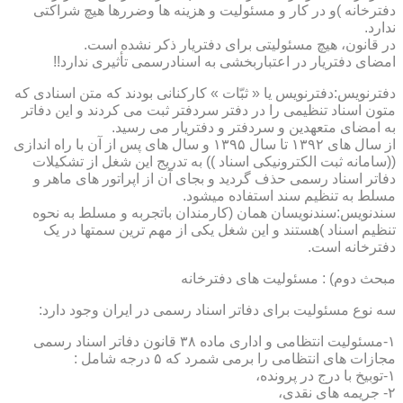
دفترخانه )و در کار و مسئولیت و هزینه ها وضررها هیچ شراکتی
ندارد.
در قانون، هیچ مسئولیتی برای دفتریار ذکر نشده است.
امضای دفتریار در اعتباربخشی به اسنادرسمی تأثیری ندارد!!
دفترنویس:دفترنویس یا « ثبّات » کارکنانی بودند که متن اسنادی که
متون اسناد تنظیمی را در دفتر سردفتر ثبت می کردند و این دفاتر
به امضای متعهدین و سردفتر و دفتریار می رسید.
از سال های ۱۳۹۲ تا سال ۱۳۹۵ و سال های پس از آن با راه اندازی
((سامانه ثبت الکترونیکی اسناد )) به تدریج این شغل از تشکیلات
دفاتر اسناد رسمی حذف گردید و بجای آن از اپراتور های ماهر و
مسلط به تنظیم سند استفاده میشود.
سندنویس:سندنویسان همان (کارمندان باتجربه و مسلط به نحوه
تنظیم اسناد )هستند و این شغل یکی از مهم ترین سمتها در یک
دفترخانه است.
مبحث دوم) : مسئولیت های دفترخانه
سه نوع مسئولیت برای دفاتر اسناد رسمی در ایران وجود دارد:
۱-مسئولیت انتظامی و اداری ماده ۳۸ قانون دفاتر اسناد رسمی
مجازات های انتظامی را برمی شمرد که ۵ درجه شامل :
۱-توبیخ با درج در پرونده،
۲- جریمه های نقدی،