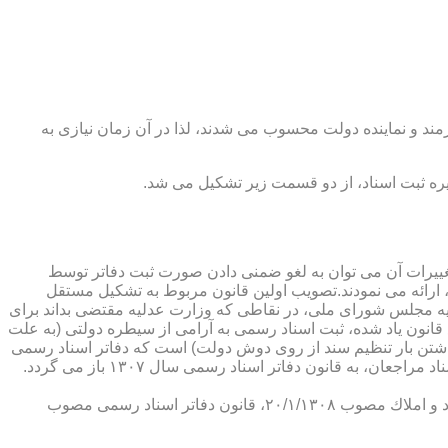
رمند و نماینده دولت محسوب می شدند، لذا در آن زمان نیازی به
پدیدار ساخت كه از عمده ترین تغییرات آن می توان به لغو ضمنی دادن صورت ثبت دفاتر توسط
ارائه می نمودند.تصویب اولین قانون مربوط به تشكیل مستقل
۱۳۰۷ باز می گردد. مطابق ماده ۱ قانون تشكیل دفاتر اسناد رسمی مصوب ۱۳/۱۱/۱۳۰۷ كمیسیون عدلیه مجلس شورای ملی، در نقاطی كه وزارت عدلیه مقتضی بداند برای
قانون یاد شده، ثبت اسناد رسمی به آرامی از سیطره دولتی (به علت
اشتن بار تنظیم سند از روی دوش دولت) است كه دفاتر اسناد رسمی
شكل می گیرد، علی رغم اینكه صلاحیت دفاتر در آن زمان محلی بوده است. به عبارت دیگر اولین اقدام مربوط به خصوصی سازی تنظیم اسناد مراجعان، به قانون دفاتر اسناد رسمی سال ۱۳۰۷ باز می گردد.
در آن زمان، هر دفتر اسناد رسمی مركب از یك نفر صاحب دفتر و لااقل یك نفر نماینده اداره ثبت اسناد بوده است. با تصویب قانون ثبت اسناد و املاك مصوب ۲۰/۱/۱۳۰۸، قانون دفاتر اسناد رسمی مصوب