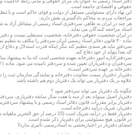
دفتر اسناد رسمی به عنوان یک مرکز حقوقی و مدنی رابط حاکمیت و ش
حقوقی و اقتصادی جامعه است.
این نهاد دارای مسئولیتی مستقل از دولت و قوای حاکم است و با تنظ
مراجعات مردم به محاکم دادگستری نقش دارند.
هر چند در ایران به ظاهر، سردفتری اسناد رسمی از مشاغل آزاد به شم
اسناد مراجعه کنندگان می نماید.
در ایران شخصیت حقوقی دفترخانه، شخصیت مستقلی نیست و دفترخان
ماده ۳۰ قانون دفاتر اسناد رسمی ایران سردفتر را مکلف به تنظ
سردفتر نباید هر سندی تنظیم کند مگر اینکه قدرت استدلال و دفاع از 
که بعداً بتواند از خود دفاع کند.
سردفتر:اداره امور دفترخانه بعهده شخصی است که بنا به پیشنهاد سا
دفترخانه بر عهده سردفتر است».
علاوه بر یک دفتریار می تواند یک دفتریار دوم هم داشته باشد.
چگونه یک دفتریار می تواند سردفتر شود ؟
دفتریار اصیل میتواند بعد از سه یا هفت سال سابقه دفتریاری، سردفتر
دفتریار برابر مقررات قانون دفاتر اسناد رسمی و با پیشنهاد سردفتر
دفتریار، شریک درآمد دفترخانه است.
دفتریار فقط در درآمد شریک است (15 درصد از حق التحریر ماهیانه دفترخانه )و در کار و مسئولیت و هزینه ها وضررها هیچ شراکتی ندارد.
در قانون، هیچ مسئولیتی برای دفتریار ذکر نشده است.
امضای دفتریار در اعتباربخشی به اسنادرسمی تأثیری ندارد!!