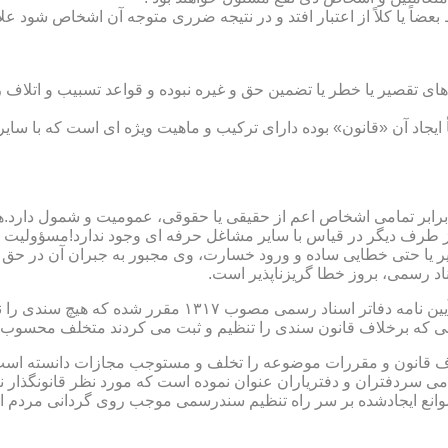
بعضاً یا کلاً از اعتبار افتد و در نتیجه ضرری متوجه آن اشخاص شود عل
ی تقصیر یا خطر یا تضمین حق و غیره نبوده و قواعد تسبیب و اتلاف ر
 ایجاد آن «قانون» بوده دارای ترکیب و ماهیت ویژه ای است که با سا
ابر تمامی اشخاص اعم از حقیقی یا حقوقی، عمومیت و شمول دارد.هی
 طرف دیگر در قیاس با سایر مشاغل حرفه ای وجود ندارد!مسؤولیت م
 یا حتی خطایی ساده و ورود خسارت، وی مجبور به جبران آن در حق 
د رسمی، بروز خطا گریزناپذیر است.
مبحث سوم): موانع موجود برای تنظیم اسناد رسمی مطابق ماده
رانی که برخلاف قانون سندی را تنظیم و ثبت می کردند متخلف محسوب
امی سردفتران و دفتریاران عنوان نموده است که مورد نظر قانونگذار 
انع ایجادشده بر سر راه تنظیم سندرسمی موجب روی گردانی مردم ا