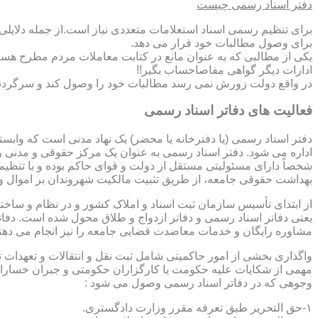
دفتر اسناد رسمی چیست
برای تنظیم رسمی اسناد استعلامات متعددی نیاز است.از جمله دلایل
برای وصول مطالبات خود قرار می دهد.
یکی از مطالبی که به عنوان مانع در کتابت معاملات مردم مطرح هست
ادارات دیگر گواهی مفاصاحساب بگیر!!
در واقع دولت زورش نمی رسد مطالبات خود را وصول کند و سرگردنه ر
فعالیت های دفاتر اسناد رسمی
دفتر اسناد رسمی (یا دفترخانه یا محضر) یک نهاد مدنی است که وابس
اداره می شود. دفتر اسناد رسمی به عنوان یک مرکز حقوقی و مدنی ر
شخصاً دارای مسئولیتی مستقل از دولت و قوای حاکم بوده و با تنظی
بهداشت حقوقی جامعه، از طریق تثبیت مالکیت شهروندان بر اموال و 
از ابتدای تأسیس سازمان ثبت اسناد و املاک کشور و در نظام و ساخت
یعنی دفاتر اسناد رسمی و دفاتر ازدواج و طلاق محول شده است. دفا
مشاوره رایگان و خدمات معاضدت قضایی جامعه را نیز انجام می دهن
واگذاری بخشی از امور حاکمیتی شامل ثبت نقل و انتقالات و تعهدا
مهمی از شکایات علیه حکومت یا کارگزاران حکومتی و جبران خسارات
وجوهی که در دفاتر اسناد رسمی وصول می شود :
۱-حق التحریر طبق تعرفه مقرر وزارت دادگستری.