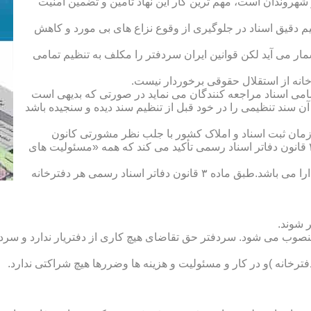
هروندان است، مهم ترین کار این نهاد تأمین و تضمین امنیت
یم دقیق اسناد در جلوگیری از وقوع نزاع های بی مورد و کاهش
ار می آید لکن قوانین ایران سردفتر را مکلف به تنظیم تمامی
ه از استقلال حقوقی برخوردار نیست.
یم تمامی اسناد مراجعه کنندگان می نماید در صورتی که بدیهی است
آن سند تنظیمی را در خود قبل از تنظیم سند دیده و سنجیده باشد
زمان ثبت اسناد و املاک کشور با جلب نظر مشورتی کانون
سردفتران و دفتریاران تعیین شده و سردفتر نامیده می شود. ماده ۲۱ قانون دفاتر اسناد رسمی تأکید می کند که همه «مسئولیت های
دفتریار :دفتریار سمت معاونت دفترخانه و نمایندگی سازمان ثبت را دارا می باشد.طبق ماده ۳ قانون دفاتر اسناد رسمی هر دفترخانه
 شوند.
منصوب می شود. سردفتر حق تقاضای هیچ کاری از دفتریار ندارد و سردف