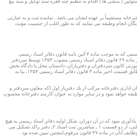
ئولین ( منشی ها ) اقدام به تنظیم چند فقره سند توکیل و سند بیع
 دفترخانه مستقیماً بر عهده ایشان می باشد . نماینده ثبت و به عبارتی
بایگان انجام وظیفه می نمایند که به طور اغلب از جنسیت مؤنث
یكی از مناصب بسیار مهم، خطیر و مورد بحث در حقوق مربوط به دفاتر اسناد رسمی، منصب دفتر یاری است. برخلاف سران دفاتر اسناد رسمی كه به موجب ماده ۳ آئین نامه قانون دفاتر اسناد رسمی
(اصلاحی ۲۷/۱۱/۱۳۶۰) به طور سراسری و عمومی، از طریق آگهی، امتحانات ورودی و اختبار، انتخاب گردیده یا به موجب اختیارات حاصله از ماده ۶۹ قانون دفاتر اسناد رسمی مصوب ۱۳۵۴ توسط سردفتر
شورتی كانون سردفتران و دفتریاران، دادستان محل یا دادگاه بخش
(حسب مورد) توسط سازمان ثبت اسناد و املاك كشور پیشنهاد و با ابلاغ ریاست قوه قضائیه به این سمت منصوب خواهند شد. دفتریاران، مطابق قسمت اخیر ماده ۳ قانون دفاتر اسناد رسمی ۱۳۵۴، بنا به
ازمان اداری دفترخانه مركب از یك دفتریار اول (كه معاون سردفتر و
وظیفه خواهد نمود و در سایر موارد به عنوان كارمند دفترخانه محسوب
ی اسناد مراجعان، به قانون ثبت اسناد مصوب سال ۱۲۹۰ شمسی بازمی گردد.باید یادآوری نمود كه در آن دوران، شكل اولیه دفاتر اسناد رسمی به هیچ
عنوان جنبه استقلالی نداشته است. مطابق قانون یاد شده، به منظور رسمیت دادن به اسناد قاطبه مردم، دوایر ثبت اسناد به عنوان نهادی دولتی، از دو قسمت ۱ ـ مباشرین ثبت اسناد ۲ـ دفتر راكد تشكیل می
ینچنین تبیین شده بود .