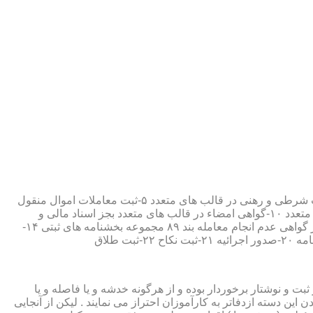
۱-ثبت اسناد مطابق مقررات قانونی ۲-ارائه مواد مصدق از اسناد ثبت شده ۳-تصدیق صحت امضاء،قبول و حفظ اسناد امانتی ۴-ثبت معاملات شرطی و رهنی در قالب های متعدد ۵-ثبت معاملات اموال منقول
۶-ثبت معاملات اموال غیر منقول ۷-ثبت وصیت در قالبهای عهدی و تکمیلی ۸-ثبت اقرارنامه در قالب های متعدد ۹-ثبت وکالت در قالب های متعدد ۱۰-گواهی امضاء در قالب های متعدد بجز اسناد مالی و
معاملاتی ۱۱-تصدیق کپی اسناد و اوراق مراجعین ۱۲-دریافت قبوض سپرده مستاجرین در قالب بند ۵۲ مجموعه بخشنامه های ثبتی ۱۳-صدور گواهی عدم انجام معامله بند ۸۹ مجموعه بخشنامه های ثبتی ۱۴-
ت و نوشتار برخوردار بوده و از هرگونه خدشه و یا فاصله و یا
ین دسته ازدفاتر به کارآموزان احتراز می نمایند . لیکن از آنجایی