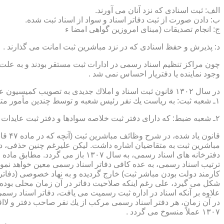
الف: ثبت اسنادی كه نزد آنان می آورند.
ب: دادن صورت از ثبت دفاتر اسناد و سواد از اسناد ثبت شده.
ج: انجام تصدیقات (مبنای امروزین گواهی امضا ء
د: پذیرش و حفظ اسنادی كه در نزد مباشرین ثبت امانت می گذارند .
چون مراكز تنظیم اسناد رسمی در ادارات ثبت مستقر بودند و به علت ای
وجود نماینده یا دفتریار احساس نمی شد .
در سال ۱۳۰۲ قانون ثبت اسناد و املاك جدیدی به تصویب كمیسیون عدلیه مجلس شورای ملی رسید كه مطابق ماده ۵ قانون یاد شده، هر دایره ثبت اسناد، از دو قسمت زیر تشكیل می شد.
۱ـ شعبه ثبت: به ریاست یك نفر رئیس شعبه و توسط چندین مأمور متخصص (بنام مباشرین ثبت) اداره می شد
۲ـ شعبه ضبط: كه دارای دفتر ثبت خلاصه سوادها و دفتر ثبت عایدات بود و توسط سایر كارمندان (اجزاء) اداره ثبت تصدی می شد .
قانو
مباشرین ثبت به متقاضیان اشاره داشت. لیكن علیرغم چنین حذفی، در
ترتیب اسناد رسمی، به عده كافی دفاتر اسناد رسمی معین خواهد نمود
كارمند دولت بودن مباشر ثبت) خارج گردیده و به نهاد خصوصی (دفات
علاوه بر آنكه اسناد در اداره ثبت رسمیت می یافت، دفاتر اسناد رسم
۱۳۰۷ عملاً منسوخ می گردد .