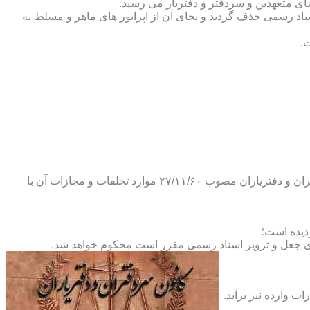
ضای متعهدین و سردفتر و دفتریار می رسید.
یلات دفاتر اسناد رسمی حذف گردید و بجای آن از اپراتور های ماهر و مسلط به
.
و طبق ماده ۲۹ آئین نامه های بند ۴ ماده ۶ و تبصره ۲ ماده ۶ و مواد ۱۴- ۱۷-۱۹-۲۰-۲۴-۲۸-۳۷ و ۵۳ قانون دفاتر اسناد رسمی و کانون سردفتران و دفتریاران مصوب ۲۷/۱۱/۶۰ موارد تخلفات و مجازات آن با
ای جعل و تزویر اسناد رسمی مقرر است محکوم خواهد شد.
ت وارده نیز برآید.