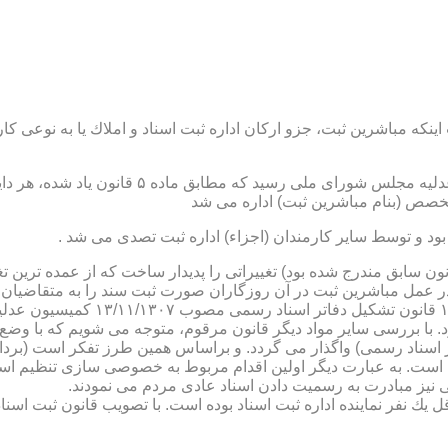
نكه مباشرین ثبت، جزو اركان اداره ثبت اسناد و املاك یا به نوعی كا
ن یاد شده، در شرح وظائف مباشرین ثبت (آنچه كه در ماده ۴۷ قانون سابق مندرج شده بود) تغییراتی را 
 عمل مباشرین ثبت در آن روزگاران صورت ثبت سند را به متقاضیان، 
دفترخانه های اسناد رسمی، به سال 
. با بررسی سایر مواد دیگر قانون مرقوم، متوجه می شویم كه با وضع 
ر اسناد رسمی) واگذار می گردد. و براساس همین طرز تفكر است (برد
ی نیز مبادرت به رسمیت دادن اسناد عادی مردم می نمودند.