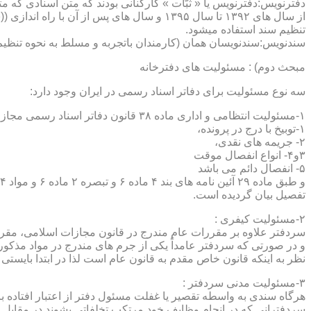
دفترنویس:دفترنویس یا « ثبّات » کارکنانی بودند که متن اسنادی که م
از سال های ۱۳۹۲ تا سال ۱۳۹۵ و سال های پس 
تنظیم سند استفاده میشود.
سندنویس:سندنویسان همان (کارمندان باتجربه و مسلط به نحوه تنظیم 
مبحث دوم) : مسئولیت های دفترخانه
سه نوع مسئولیت برای دفاتر اسناد رسمی در ایران وجود دارد:
۱-مسئولیت انتظامی و اداری ماده ۳۸ قانون دفاتر اسناد رسمی مجازات های انتظامی را برمی شمرد که ۵ درجه شامل :
۱-توبیخ با درج در پرونده،
۲- جریمه های نقدی،
۳و۴- انواع انفصال موقت
۵- انفصال دائم می باشد
تفصیل بیان گردیده است.
۲-مسئولیت کیفری :
سردفتر علاوه بر مقررات عام مندرج در قانون مجازات اسلامی، مقررات خاصی نیز در مواد ۱۰۰ و۱۰۱ و۱۰۲و ۳
و در صورتی که سردفتر عامداً یکی از جرم های مندرج در مواد مذک
نظر به اینکه قانون خاص مقدم به قانون عام است لذا در ابتدا بایستی
۳-مسئولیت مدنی سردفتر :
هرگاه سندی به واسطه تقصیر یا غفلت مسئول دفتر از اعتبار افتاده با
سردفترانی که در انجام وظایف خود مرتکب تخلفاتی بشوند در مقابل 