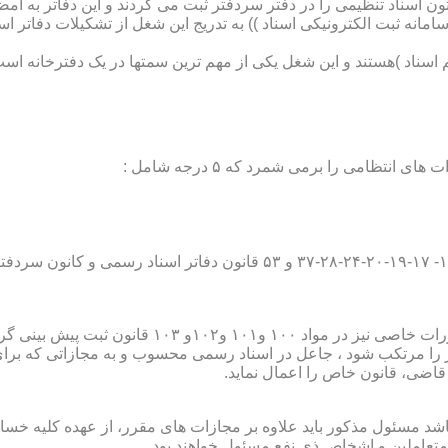
تون اسناد تنظیمی را در دفتر سردفتر ثبت می کردند و این دفاتر به ام
از آن با راه اندازی ((سامانه ثبت الکترونیکی اسناد )) به تدریج این شغل از تشک
اسناد )هستند و این شغل یکی از مهم ترین سمتها در یک دفترخانه است
۱۰ قانون ثبت پیش بینی گردیده است؛
ور را مرتکب شود ، جاعل در اسناد رسمی محسوب و به مجازاتی که بر
 قاضی، قانون خاص را اعمال نماید.
شد مسئول مذکور باید علاوه بر مجازات های مقرر، از عهده کلیه خسارا
متعاملین و اشخاص ذی نفع مسئول خواهند بود .