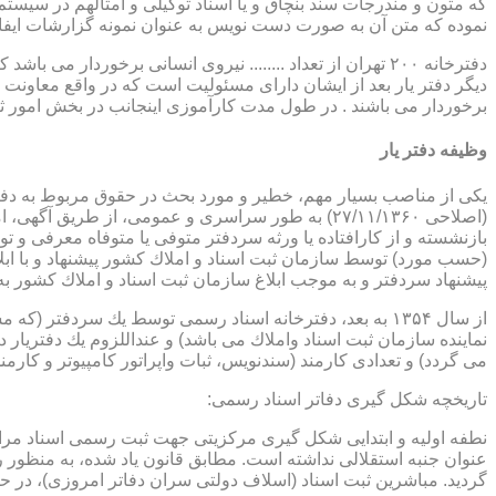
که متون و مندرجات سند بنچاق و یا اسناد توکیلی و امثالهم در سیستم 
نموده که متن آن به صورت دست نویس به عنوان نمونه گزارشات ایفا
دفترخانه ۲۰۰ تهران از تعداد ........ نیروی انسانی برخورد
دیگر دفتر یار بعد از ایشان دارای مسئولیت است که در واقع معاونت د
برخوردار می باشند . در طول مدت کارآموزی اینجانب در بخش امور ث
وظیفه دفتر یار
بازنشسته و از كارافتاده یا ورثه سردفتر متوفی یا متوفاه معرفی و 
پیشنهاد سردفتر و به موجب ابلاغ سازمان ثبت اسناد و املاك كشور 
از سال ۱۳۵۴ به بعد، دفترخانه اسناد رسمی توسط یك سردفتر
نماینده سازمان ثبت اسناد واملاك می باشد) و عنداللزوم یك دفتریار د
می گردد) و تعدادی كارمند (سندنویس، ثبات واپراتور كامپیوتر و كارمند
تاریخچه شكل گیری دفاتر اسناد رسمی:
گردید. مباشرین ثبت اسناد (اسلاف دولتی سران دفاتر امروزی)، در حقیقت جزو كارمندا