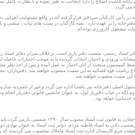
رایانه قابلیت اصلاح را دارد اینجانب به طور نمونه و با نظارت کامل مس
دمی گردد .
ار می باشد که در رأس کارکنان سردفتر قرارگرفته که در واقع مسئولیت اجرایی
فترخانه را بر عهده دارد . بقیه کارکنان در پست های ثبات ، منشی و 
بات مشغول کارورزی بوده ام .
توسط كمیسیون منتخب از آنان اختبار به عمل آمده و پس از اخذ نظر م
به این سمت منصوب خواهند شد .
 (كه مسئول اصلی دفترخانه می باشد) اداره می گردد و غیر از نامبرده، س
وم (كه در غیاب دفتریار اول، به عنوان جانشین قانونی دفتریار انجام 
 خدماتی) خواهد بود .
نطفه اولیه و ابتدایی شكل گیری مركزیتی جهت ثبت رسم
ن اداره ثبت اسناد واملاك محسوب می گردیدند كه وظایف آنان در ماده ۴۷ قانون مرقوم،ا