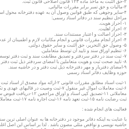
۲-حق الثبت به ماخذ ماده ۱۲۳ قانون اصلاحی قانون ثبت.
۳-مالیات و حق تمبر برابر مقررات مالیاتی.
۴-سایر وجوهی که طبق قوانین وصول آن به عهده دفترخانه محول است.
مراحل تنظیم سند در دفاتر اسناد رسمی:
۱- احراز هویت.
۲- احراز اهلیت.
۳- احراز اصالت و اعتبار مستندات سند.
۴- احراز انجام مقررات قانونی و انجام مکاتبات لازم و اطمینان از عدم منع قانونی تنظیم سند.
۵- وصول حق التحریر، حق الثبت و سایر حقوق دولتی.
۶- تنظیم اوراق سند و تایید آن توسط متعاملین.
۷- ثبت سند در دفتر سردفتر و تصدیق مطابقت سند و ثبت دفتر توسط متعاملین.
۸- تایید صحت ثبت و هویت متعاملین با امضای سردفتر ذیل ثبت دفتر و حاشیه سند.
۹-امضای دفتریار و مهر دفترخانه ذیل ثبت دفتر و در حاشیه سند.
حوزه وظایف دفاتر اسناد رسمی
ثبت رضایت نامه ۱۵-ثبت تعهد نامه ۱۶-ثبت اجاره نامه ۱۷-ثبت معاملات سرقفلی ۱۸-ثبت وقف نامه و اسناد موقوفه ۱۹-ثبت اسناد ضمانت نامه ۲۰-صدور اجرائیه ۲۱-ثبت نکاح ۲۲-ثبت طلاق
فعالیت های انجام شده :
با عنایت به اینکه دفاتر موجود در دفترخانه ها به عنوان اصلی ترین 
حاشیه نویسی و نواقص مثلی مصون باشد . لذا بر اساس این اصل اغلب دفت