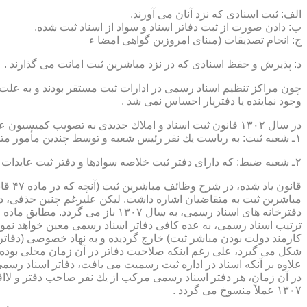
الف: ثبت اسنادی كه نزد آنان می آورند.
ب: دادن صورت از ثبت دفاتر اسناد و سواد از اسناد ثبت شده.
ج: انجام تصدیقات (مبنای امروزین گواهی امضا ء
د: پذیرش و حفظ اسنادی كه در نزد مباشرین ثبت امانت می گذارند .
چون مراكز تنظیم اسناد رسمی در ادارات ثبت مستقر بودند و به علت ای
وجود نماینده یا دفتریار احساس نمی شد .
در سال ۱۳۰۲ قانون ثبت اسناد و املاك جدیدی به تصویب كمیسیون عدلیه مجلس شورای ملی رسید كه مطابق ماده ۵ قانون یاد شده، هر دایره ثبت اسناد، از دو قسمت زیر تشكیل می شد.
۱ـ شعبه ثبت: به ریاست یك نفر رئیس شعبه و توسط چندین مأمور متخصص (بنام مباشرین ثبت) اداره می شد
۲ـ شعبه ضبط: كه دارای دفتر ثبت خلاصه سوادها و دفتر ثبت عایدات بود و توسط سایر كارمندان (اجزاء) اداره ثبت تصدی می شد .
قانو
مباشرین ثبت به متقاضیان اشاره داشت. لیكن علیرغم چنین حذفی، در
ترتیب اسناد رسمی، به عده كافی دفاتر اسناد رسمی معین خواهد نمود
كارمند دولت بودن مباشر ثبت) خارج گردیده و به نهاد خصوصی (دفات
علاوه بر آنكه اسناد در اداره ثبت رسمیت می یافت، دفاتر اسناد رسم
۱۳۰۷ عملاً منسوخ می گردد .