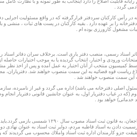
رایانه قابلیت اصلاح را دارد اینجانب به طور نمونه و با نظارت کامل مس
دمی گردد .
ار می باشد که در رأس کارکنان سردفتر قرارگرفته که در واقع مسئولیت اجرایی
فترخانه را بر عهده دارد . بقیه کارکنان در پست های ثبات ، منشی و 
بات مشغول کارورزی بوده ام .
توسط كمیسیون منتخب از آنان اختبار به عمل آمده و پس از اخذ نظر م
به این سمت منصوب خواهند شد .
 (كه مسئول اصلی دفترخانه می باشد) اداره می گردد و غیر از نامبرده، س
وم (كه در غیاب دفتریار اول، به عنوان جانشین قانونی دفتریار انجام 
 خدماتی) خواهد بود .
نطفه اولیه و ابتدایی شكل گیری مركزیتی جهت ثبت رسم
ن اداره ثبت اسناد واملاك محسوب می گردیدند كه وظایف آنان در ماده ۴۷ قانون مرقوم،ا