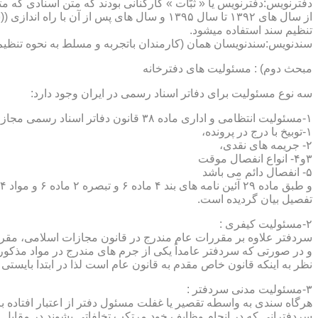
دفترنویس:دفترنویس یا « ثبّات » کارکنانی بودند که متن اسنادی که م
از سال های ۱۳۹۲ تا سال ۱۳۹۵ و سال های پس 
تنظیم سند استفاده میشود.
سندنویس:سندنویسان همان (کارمندان باتجربه و مسلط به نحوه تنظیم 
مبحث دوم) : مسئولیت های دفترخانه
سه نوع مسئولیت برای دفاتر اسناد رسمی در ایران وجود دارد:
۱-مسئولیت انتظامی و اداری ماده ۳۸ قانون دفاتر اسناد رسمی مجازات های انتظامی را برمی شمرد که ۵ درجه شامل :
۱-توبیخ با درج در پرونده،
۲- جریمه های نقدی،
۳و۴- انواع انفصال موقت
۵- انفصال دائم می باشد
تفصیل بیان گردیده است.
۲-مسئولیت کیفری :
سردفتر علاوه بر مقررات عام مندرج در قانون مجازات اسلامی، مقررات خاصی نیز در مواد ۱۰۰ و۱۰۱ و۱۰۲و ۳
و در صورتی که سردفتر عامداً یکی از جرم های مندرج در مواد مذک
نظر به اینکه قانون خاص مقدم به قانون عام است لذا در ابتدا بایستی
۳-مسئولیت مدنی سردفتر :
هرگاه سندی به واسطه تقصیر یا غفلت مسئول دفتر از اعتبار افتاده با
سردفترانی که در انجام وظایف خود مرتکب تخلفاتی بشوند در مقابل 