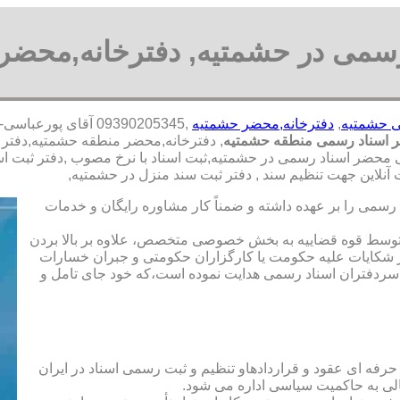
رسمی در حشمتیه, دفترخانه,محضر
ی حشمتیه
,
دفترخانه,محضر حشمتیه
,09390205345 آقای 
 اسناد رسمی منطقه حشمتیه
, دفترخانه,محضر منطقه حشمتیه,دفتر 
می محضر اسناد رسمی در حشمتیه,ثبت اسناد با نرخ مصوب ,دفتر ثبت ا
لاین جهت تنظیم سند , دفتر ثبت سند منزل در حشمتیه,
رسمی را بر عهده داشته و ضمناً کار مشاوره رایگان و خدمات
ت توسط قوه قضاییه به بخش خصوصی متخصص، علاوه بر بالا بردن
 شکایات علیه حکومت یا کارگزاران حکومتی و جبران خسارات
ی سردفتران اسناد رسمی هدایت نموده است،که خود جای تامل و
 حرفه ای عقود و قراردادهاو تنظیم و ثبت رسمی اسناد در ایران
الی به حاکمیت سیاسی اداره می شود.