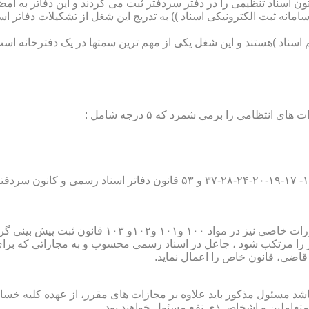
تون اسناد تنظیمی را در دفتر سردفتر ثبت می کردند و این دفاتر به ام
از آن با راه اندازی ((سامانه ثبت الکترونیکی اسناد )) به تدریج این شغل از تشک
اسناد )هستند و این شغل یکی از مهم ترین سمتها در یک دفترخانه است
۱۰ قانون ثبت پیش بینی گردیده است؛
ور را مرتکب شود ، جاعل در اسناد رسمی محسوب و به مجازاتی که بر
 قاضی، قانون خاص را اعمال نماید.
شد مسئول مذکور باید علاوه بر مجازات های مقرر، از عهده کلیه خسارا
متعاملین و اشخاص ذی نفع مسئول خواهند بود .