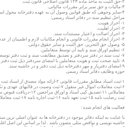
۲-حق الثبت به ماخذ ماده ۱۲۳ قانون اصلاحی قانون ثبت.
۳-مالیات و حق تمبر برابر مقررات مالیاتی.
۴-سایر وجوهی که طبق قوانین وصول آن به عهده دفترخانه محول است.
مراحل تنظیم سند در دفاتر اسناد رسمی:
۱- احراز هویت.
۲- احراز اهلیت.
۳- احراز اصالت و اعتبار مستندات سند.
۴- احراز انجام مقررات قانونی و انجام مکاتبات لازم و اطمینان از عدم منع قانونی تنظیم سند.
۵- وصول حق التحریر، حق الثبت و سایر حقوق دولتی.
۶- تنظیم اوراق سند و تایید آن توسط متعاملین.
۷- ثبت سند در دفتر سردفتر و تصدیق مطابقت سند و ثبت دفتر توسط متعاملین.
۸- تایید صحت ثبت و هویت متعاملین با امضای سردفتر ذیل ثبت دفتر و حاشیه سند.
۹-امضای دفتریار و مهر دفترخانه ذیل ثبت دفتر و در حاشیه سند.
حوزه وظایف دفاتر اسناد رسمی
ثبت رضایت نامه ۱۵-ثبت تعهد نامه ۱۶-ثبت اجاره نامه ۱۷-ثبت معاملات سرقفلی ۱۸-ثبت وقف نامه و اسناد موقوفه ۱۹-ثبت اسناد ضمانت نامه ۲۰-صدور اجرائیه ۲۱-ثبت نکاح ۲۲-ثبت طلاق
فعالیت های انجام شده :
با عنایت به اینکه دفاتر موجود در دفترخانه ها به عنوان اصلی ترین 
حاشیه نویسی و نواقص مثلی مصون باشد . لذا بر اساس این اصل اغلب دفت