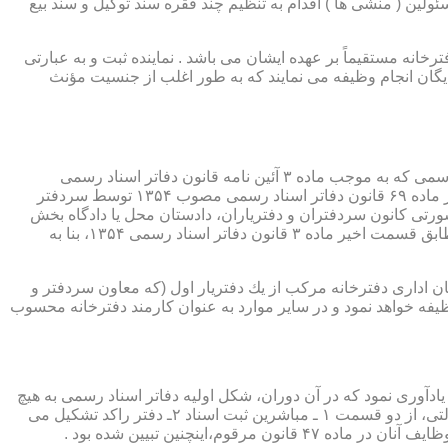
ئولین ( منشی ها ) اقدام به تنظیم چند فقره سند توکیل و سند بیع
 دفترخانه مستقیماً بر عهده ایشان می باشد . نماینده ثبت و به عبارتی
بایگان انجام وظیفه می نمایند که به طور اغلب از جنسیت مؤنث
یكی از مناصب بسیار مهم، خطیر و مورد بحث در حقوق مربوط به دفاتر اسناد رسمی، منصب دفتر یاری است. برخلاف سران دفاتر اسناد رسمی كه به موجب ماده ۳ آئین نامه قانون دفاتر اسناد رسمی
(اصلاحی ۲۷/۱۱/۱۳۶۰) به طور سراسری و عمومی، از طریق آگهی، امتحانات ورودی و اختبار، انتخاب گردیده یا به موجب اختیارات حاصله از ماده ۶۹ قانون دفاتر اسناد رسمی مصوب ۱۳۵۴ توسط سردفتر
شورتی كانون سردفتران و دفتریاران، دادستان محل یا دادگاه بخش
(حسب مورد) توسط سازمان ثبت اسناد و املاك كشور پیشنهاد و با ابلاغ ریاست قوه قضائیه به این سمت منصوب خواهند شد. دفتریاران، مطابق قسمت اخیر ماده ۳ قانون دفاتر اسناد رسمی ۱۳۵۴، بنا به
ازمان اداری دفترخانه مركب از یك دفتریار اول (كه معاون سردفتر و
وظیفه خواهد نمود و در سایر موارد به عنوان كارمند دفترخانه محسوب
ی اسناد مراجعان، به قانون ثبت اسناد مصوب سال ۱۲۹۰ شمسی بازمی گردد.باید یادآوری نمود كه در آن دوران، شكل اولیه دفاتر اسناد رسمی به هیچ
عنوان جنبه استقلالی نداشته است. مطابق قانون یاد شده، به منظور رسمیت دادن به اسناد قاطبه مردم، دوایر ثبت اسناد به عنوان نهادی دولتی، از دو قسمت ۱ ـ مباشرین ثبت اسناد ۲ـ دفتر راكد تشكیل می
ینچنین تبیین شده بود .