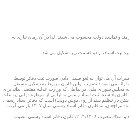
رمند و نماینده دولت محسوب می شدند، لذا در آن زمان نیازی به
پدیدار ساخت كه از عمده ترین تغییرات آن می توان به لغو ضمنی دادن صورت ثبت دفاتر توسط
ارائه می نمودند.تصویب اولین قانون مربوط به تشكیل مستقل
۱۳۰۷ باز می گردد. مطابق ماده ۱ قانون تشكیل دفاتر اسناد رسمی مصوب ۱۳/۱۱/۱۳۰۷ كمیسیون عدلیه مجلس شورای ملی، در نقاطی كه وزارت عدلیه مقتضی بداند برای
قانون یاد شده، ثبت اسناد رسمی به آرامی از سیطره دولتی (به علت
اشتن بار تنظیم سند از روی دوش دولت) است كه دفاتر اسناد رسمی
شكل می گیرد، علی رغم اینكه صلاحیت دفاتر در آن زمان محلی بوده است. به عبارت دیگر اولین اقدام مربوط به خصوصی سازی تنظیم اسناد مراجعان، به قانون دفاتر اسناد رسمی سال ۱۳۰۷ باز می گردد.
در آن زمان، هر دفتر اسناد رسمی مركب از یك نفر صاحب دفتر و لااقل یك نفر نماینده اداره ثبت اسناد بوده است. با تصویب قانون ثبت اسناد و املاك مصوب ۲۰/۱/۱۳۰۸، قانون دفاتر اسناد رسمی مصوب