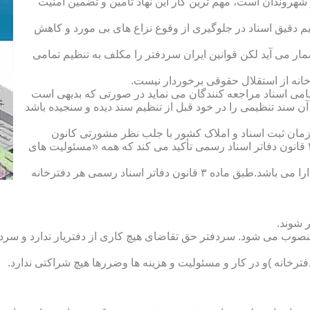
هروندان است، مهم ترین کار این نهاد تأمین و تضمین امنیت
یم دقیق اسناد در جلوگیری از وقوع نزاع های بی مورد و کاهش
ار می آید لکن قوانین ایران سردفتر را مکلف به تنظیم تمامی
ه از استقلال حقوقی برخوردار نیست.
یم تمامی اسناد مراجعه کنندگان می نماید در صورتی که بدیهی است
آن سند تنظیمی را در خود قبل از تنظیم سند دیده و سنجیده باشد
زمان ثبت اسناد و املاک کشور با جلب نظر مشورتی کانون
سردفتران و دفتریاران تعیین شده و سردفتر نامیده می شود. ماده ۲۱ قانون دفاتر اسناد رسمی تأکید می کند که همه «مسئولیت های
دفتریار :دفتریار سمت معاونت دفترخانه و نمایندگی سازمان ثبت را دارا می باشد.طبق ماده ۳ قانون دفاتر اسناد رسمی هر دفترخانه
 شوند.
منصوب می شود. سردفتر حق تقاضای هیچ کاری از دفتریار ندارد و سردف