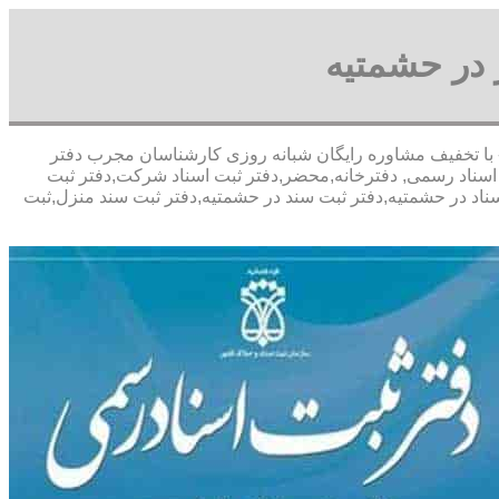
 در حشمتیه
پورعباسی- با تخفیف مشاوره رايگان شبانه روزی کارشناسان مجرب دفتر
اسناد رسمی, دفترخانه,محضر,دفتر ثبت اسناد شرکت,دفتر ثبت
سناد در حشمتیه,دفتر ثبت سند در حشمتیه,دفتر ثبت سند منزل,ثبت