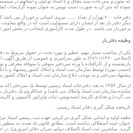
که متون و مندرجات سند بنچاق و یا اسناد توکیلی و امثالهم در سیستم 
نموده که متن آن به صورت دست نویس به عنوان نمونه گزارشات ایفا
دفترخانه ۲۰۰ تهران از تعداد ........ نیروی انسانی برخورد
دیگر دفتر یار بعد از ایشان دارای مسئولیت است که در واقع معاونت د
برخوردار می باشند . در طول مدت کارآموزی اینجانب در بخش امور ث
وظیفه دفتر یار
بازنشسته و از كارافتاده یا ورثه سردفتر متوفی یا متوفاه معرفی و 
پیشنهاد سردفتر و به موجب ابلاغ سازمان ثبت اسناد و املاك كشور 
از سال ۱۳۵۴ به بعد، دفترخانه اسناد رسمی توسط یك سردفتر
نماینده سازمان ثبت اسناد واملاك می باشد) و عنداللزوم یك دفتریار د
می گردد) و تعدادی كارمند (سندنویس، ثبات واپراتور كامپیوتر و كارمند
تاریخچه شكل گیری دفاتر اسناد رسمی:
گردید. مباشرین ثبت اسناد (اسلاف دولتی سران دفاتر امروزی)، در حقیقت جزو كارمندا