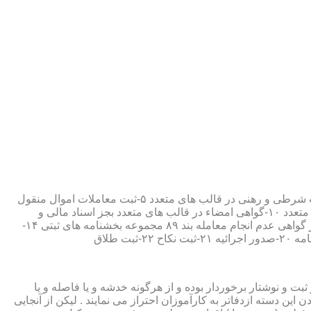
۱-ثبت اسناد مطابق مقررات قانونی ۲-ارائه مواد مصدق از اسناد ثبت شده ۳-تصدیق صحت امضاء،قبول و حفظ اسناد امانتی ۴-ثبت معاملات شرطی و رهنی در قالب های متعدد ۵-ثبت معاملات اموال منقول
۶-ثبت معاملات اموال غیر منقول ۷-ثبت وصیت در قالبهای عهدی و تکمیلی ۸-ثبت اقرارنامه در قالب های متعدد ۹-ثبت وکالت در قالب های متعدد ۱۰-گواهی امضاء در قالب های متعدد بجز اسناد مالی و
معاملاتی ۱۱-تصدیق کپی اسناد و اوراق مراجعین ۱۲-دریافت قبوض سپرده مستاجرین در قالب بند ۵۲ مجموعه بخشنامه های ثبتی ۱۳-صدور گواهی عدم انجام معامله بند ۸۹ مجموعه بخشنامه های ثبتی ۱۴-
ت و نوشتار برخوردار بوده و از هرگونه خدشه و یا فاصله و یا
ین دسته ازدفاتر به کارآموزان احتراز می نمایند . لیکن از آنجایی