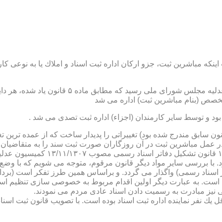
نكه مباشرین ثبت، جزو اركان اداره ثبت اسناد و املاك یا به نوعی كا
ن یاد شده، در شرح وظائف مباشرین ثبت (آنچه كه در ماده ۴۷ قانون سابق مندرج شده بود) تغییراتی را 
 عمل مباشرین ثبت در آن روزگاران صورت ثبت سند را به متقاضیان، 
دفترخانه های اسناد رسمی، به سال 
. با بررسی سایر مواد دیگر قانون مرقوم، متوجه می شویم كه با وضع 
ر اسناد رسمی) واگذار می گردد. و براساس همین طرز تفكر است (برد
ی نیز مبادرت به رسمیت دادن اسناد عادی مردم می نمودند.