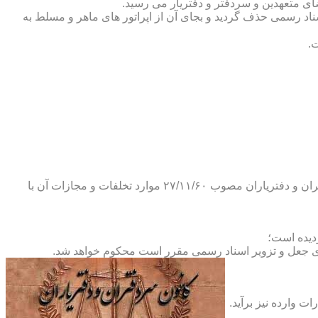
ضای متعهدین و سردفتر و دفتریار می رسید.
یلات دفاتر اسناد رسمی حذف گردید و بجای آن از اپراتور های ماهر و مسلط به
.
و طبق ماده ۲۹ آئین نامه های بند ۴ ماده ۶ و تبصره ۲ ماده ۶ و مواد ۱۴- ۱۷-۱۹-۲۰-۲۴-۲۸-۳۷ و ۵۳ قانون دفاتر اسناد رسمی و کانون سردفتران و دفتریاران مصوب ۲۷/۱۱/۶۰ موارد تخلفات و مجازات آن با
ای جعل و تزویر اسناد رسمی مقرر است محکوم خواهد شد.
ت وارده نیز برآید.