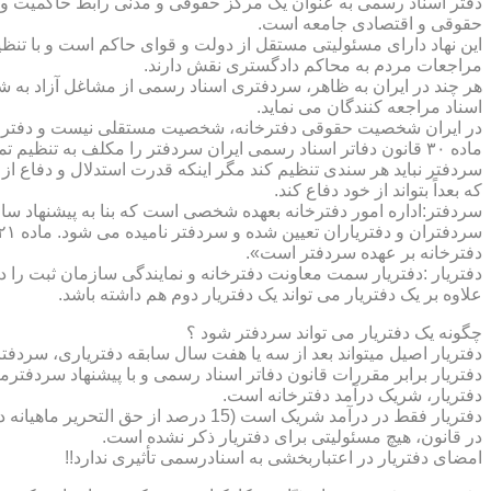
دفتر اسناد رسمی به عنوان یک مرکز حقوقی و مدنی رابط حاکمیت و ش
حقوقی و اقتصادی جامعه است.
این نهاد دارای مسئولیتی مستقل از دولت و قوای حاکم است و با تنظ
مراجعات مردم به محاکم دادگستری نقش دارند.
هر چند در ایران به ظاهر، سردفتری اسناد رسمی از مشاغل آزاد به شم
اسناد مراجعه کنندگان می نماید.
در ایران شخصیت حقوقی دفترخانه، شخصیت مستقلی نیست و دفترخان
ماده ۳۰ قانون دفاتر اسناد رسمی ایران سردفتر را مکلف به تنظ
سردفتر نباید هر سندی تنظیم کند مگر اینکه قدرت استدلال و دفاع از 
که بعداً بتواند از خود دفاع کند.
سردفتر:اداره امور دفترخانه بعهده شخصی است که بنا به پیشنهاد سا
دفترخانه بر عهده سردفتر است».
علاوه بر یک دفتریار می تواند یک دفتریار دوم هم داشته باشد.
چگونه یک دفتریار می تواند سردفتر شود ؟
دفتریار اصیل میتواند بعد از سه یا هفت سال سابقه دفتریاری، سردفتر
دفتریار برابر مقررات قانون دفاتر اسناد رسمی و با پیشنهاد سردفتر
دفتریار، شریک درآمد دفترخانه است.
دفتریار فقط در درآمد شریک است (15 درصد از حق التحریر ماهیانه دفترخانه )و در کار و مسئولیت و هزینه ها وضررها هیچ شراکتی ندارد.
در قانون، هیچ مسئولیتی برای دفتریار ذکر نشده است.
امضای دفتریار در اعتباربخشی به اسنادرسمی تأثیری ندارد!!