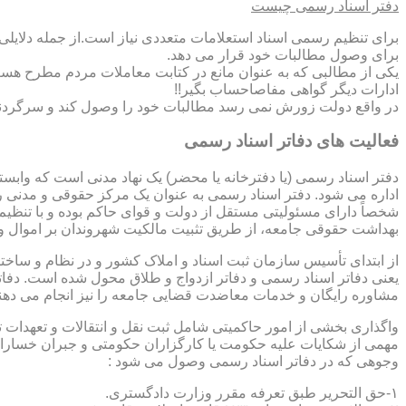
دفتر اسناد رسمی چیست
برای تنظیم رسمی اسناد استعلامات متعددی نیاز است.از جمله دلایل
برای وصول مطالبات خود قرار می دهد.
یکی از مطالبی که به عنوان مانع در کتابت معاملات مردم مطرح هست
ادارات دیگر گواهی مفاصاحساب بگیر!!
در واقع دولت زورش نمی رسد مطالبات خود را وصول کند و سرگردنه ر
فعالیت های دفاتر اسناد رسمی
دفتر اسناد رسمی (یا دفترخانه یا محضر) یک نهاد مدنی است که وابس
اداره می شود. دفتر اسناد رسمی به عنوان یک مرکز حقوقی و مدنی ر
شخصاً دارای مسئولیتی مستقل از دولت و قوای حاکم بوده و با تنظی
بهداشت حقوقی جامعه، از طریق تثبیت مالکیت شهروندان بر اموال و 
از ابتدای تأسیس سازمان ثبت اسناد و املاک کشور و در نظام و ساخت
یعنی دفاتر اسناد رسمی و دفاتر ازدواج و طلاق محول شده است. دفا
مشاوره رایگان و خدمات معاضدت قضایی جامعه را نیز انجام می دهن
واگذاری بخشی از امور حاکمیتی شامل ثبت نقل و انتقالات و تعهدا
مهمی از شکایات علیه حکومت یا کارگزاران حکومتی و جبران خسارات
وجوهی که در دفاتر اسناد رسمی وصول می شود :
۱-حق التحریر طبق تعرفه مقرر وزارت دادگستری.