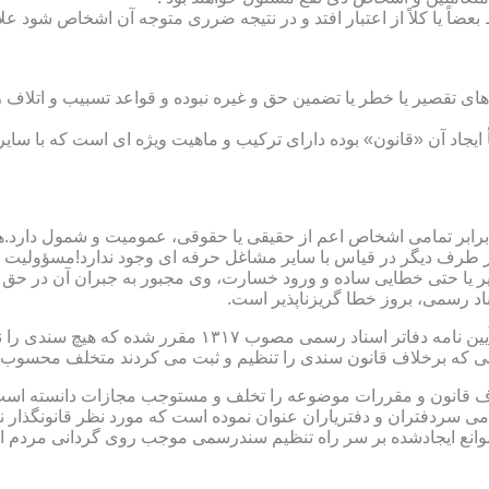
بعضاً یا کلاً از اعتبار افتد و در نتیجه ضرری متوجه آن اشخاص شود عل
ی تقصیر یا خطر یا تضمین حق و غیره نبوده و قواعد تسبیب و اتلاف ر
 ایجاد آن «قانون» بوده دارای ترکیب و ماهیت ویژه ای است که با سا
ابر تمامی اشخاص اعم از حقیقی یا حقوقی، عمومیت و شمول دارد.هی
 طرف دیگر در قیاس با سایر مشاغل حرفه ای وجود ندارد!مسؤولیت م
 یا حتی خطایی ساده و ورود خسارت، وی مجبور به جبران آن در حق 
د رسمی، بروز خطا گریزناپذیر است.
مبحث سوم): موانع موجود برای تنظیم اسناد رسمی مطابق ماده
رانی که برخلاف قانون سندی را تنظیم و ثبت می کردند متخلف محسوب
امی سردفتران و دفتریاران عنوان نموده است که مورد نظر قانونگذار 
انع ایجادشده بر سر راه تنظیم سندرسمی موجب روی گردانی مردم ا