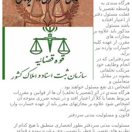
هرگاه سندی به
واسطه تقصیر یا
غفلت مسئول دفتر
از اعتبار افتاده
باشد مسئول
مذکور باید علاوه بر
مجازات های
مقرر، از عهده کلیه
خسارات وارده نیز
برآید.
سردفترانی که در
انجام وظایف خود
مرتکب تخلفاتی
بشوند در مقابل
متعاملین و
اشخاص ذی نفع مسئول خواهند بود .
هرگاه سندی در اثر (تقصیر یا تخلف) آن ها از قوانین و مقررات
مربوط بعضاً یا کلاً از اعتبار افتد و در نتیجه ضرری متوجه آن
اشخاص شود علاوه بر مجازتهای مقرر باید از عهده خسارت وارد
برآیند.
قانون و مسئولیت مدنی سردفتر
مسئولیت مدنی سردفتر بطور انحصاری منطبق با هیچ کدام از
نظریه های تقصیر یا خطر یا تضمین حق و غیره نبوده و قواعد