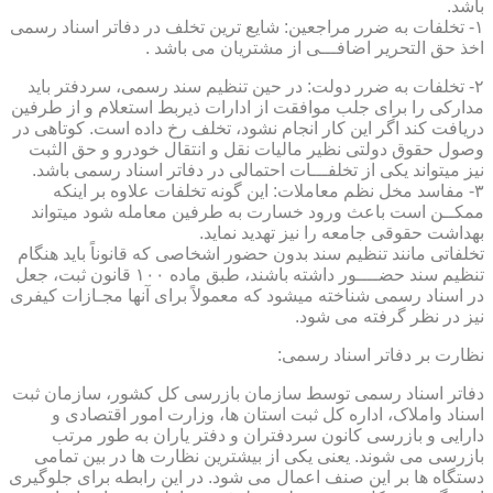
باشد.
۱- تخلفات به ضرر مراجعین: شایع ترین تخلف در دفاتر اسناد رسمی
اخذ حق التحریر اضافـــی از مشتریان می باشد .
۲- تخلفات به ضرر دولت: در حین تنظیم سند رسمی، سردفتر باید
مدارکی را برای جلب موافقت از ادارات ذیربط استعلام و از طرفین
دریافت کند اگر این کار انجام نشود، تخلف رخ داده است. کوتاهی در
وصول حقوق دولتی نظیر مالیات نقل و انتقال خودرو و حق الثبت
نیز میتواند یکی از تخلفـــات احتمالی در دفاتر اسناد رسمی باشد.
۳- مفاسد مخل نظم معاملات: این گونه تخلفات علاوه بر اینکه
ممکــن است باعث ورود خسارت به طرفین معامله شود میتواند
بهداشت حقوقی جامعه را نیز تهدید نماید.
تخلفاتی مانند تنظیم سند بدون حضور اشخاصی که قانوناً باید هنگام
تنظیم سند حضــــور داشته باشند، طبق ماده ۱۰۰ قانون ثبت، جعل
در اسناد رسمی شناخته میشود که معمولاً برای آنها مجـازات کیفری
نیز در نظر گرفته می شود.
نظارت بر دفاتر اسناد رسمی:
دفاتر اسناد رسمی توسط سازمان بازرسی کل کشور، سازمان ثبت
اسناد واملاک، اداره کل ثبت استان ها، وزارت امور اقتصادی و
دارایی و بازرسی کانون سردفتران و دفتر یاران به طور مرتب
بازرسی می شوند. یعنی یکی از بیشترین نظارت ها در بین تمامی
دستگاه ها بر این صنف اعمال می شود. در این رابطه برای جلوگیری