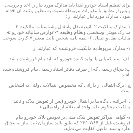
برای تنظیم اسناد خودرو ابتدا باید مدارک مورد نیاز را اخذ و بررسی
و پس از تطابق با مقررات مربوطه نسبت به تنظیم و ثبت ان اقدام
نمود ، مدارک مورد نیاز عبارتند از :
۱-مدارک مالکیت ۲-تائیدیه نقل وانتقال وشناسنامه مالکیت ۳-
مدارک هویتی وشخصی ونظام وظیفه ۴-عوارض سالیانه خودرو ۵-
مالیات نقل و انتقال ۶- بیمه نامه شخص ثالث معتبر ۷-کارت سوخت
۱- مدارک مربوط به مالکیت فروشنده که عبارتند از
الف: سند کمپانی یا تولید کننده خودرو که باید بنام فروشنده باشد
ب: بنچاق رسمی که از طرف دفاتر اسناد رسمی بنام فروشنده شده
باشد
ج : برگ انتقالی از دارائی که مخصوص انتقالات دولتی به اشخاص
است
د: اجرائیه دادگاه ها بر انتقال خودرو (پس از تعویض پلاک و تائید
مالکیت محکوم علیه واخذ استعلام از راهنمائی )
ه- گواهی مراکز تعویض پلاک مبنی بر تعویض پلاک خودرو بنام
فروشنده قبل از ۲۳/۰۷/۸۴ که طبق تائید سازمان ثبت نیاز به بنچاق
ندارد و سند ماقبل کفایت می نماید.