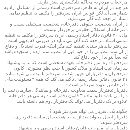
مراجعات مردم به محاکم دادگستری نقش دارند.
هر چند در ایران به ظاهر، سردفتری اسناد رسمی از مشاغل آزاد به
شمار می آید لکن قوانین ایران سردفتر را مکلف به تنظیم تمامی
اسناد مراجعه کنندگان می نماید.
در ایران شخصیت حقوقی دفترخانه، شخصیت مستقلی نیست و
دفترخانه از استقلال حقوقی برخوردار نیست.
ماده ۳۰ قانون دفاتر اسناد رسمی ایران سردفتر را مکلف به تنظیم
تمامی اسناد مراجعه کنندگان می نماید در صورتی که بدیهی است
سردفتر نباید هر سندی تنظیم کند مگر اینکه قدرت استدلال و دفاع
از آن سند تنظیمی را در خود قبل از تنظیم سند دیده و سنجیده باشد
که بعداً بتواند از خود دفاع کند.
سردفتر:اداره امور دفترخانه بعهده شخصی است که بنا به پیشنهاد
سازمان ثبت اسناد و املاک کشور با جلب نظر مشورتی کانون
سردفتران و دفتریاران تعیین شده و سردفتر نامیده می شود. ماده
۲۱ قانون دفاتر اسناد رسمی تأکید می کند که همه «مسئولیت های
دفترخانه بر عهده سردفتر است».
دفتریار :دفتریار سمت معاونت دفترخانه و نمایندگی سازمان ثبت را
دارا می باشد.طبق ماده ۳ قانون دفاتر اسناد رسمی هر دفترخانه
علاوه بر یک دفتریار می تواند یک دفتریار دوم هم داشته باشد.
چگونه یک دفتریار می تواند سردفتر شود ؟
دفتریار اصیل میتواند بعد از سه یا هفت سال سابقه دفتریاری،
سردفتر شوند.
دفتریار برابر مقررات قانون دفاتر اسناد رسمی و با پیشنهاد