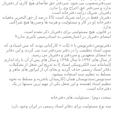
سردفترمنصوب می شود. سردفتر حق تقاضای هیچ کاری از دفتریار
ندارد و سردفتر حق اخراج وی را ندارد.
دفتریار، شریک درآمد دفترخانه است.
دفتریار فقط در درآمد شریک است (15 درصد از حق التحریر ماهیانه
دفترخانه )و در کار و مسئولیت و هزینه ها وضررها هیچ شراکتی
ندارد.
در قانون، هیچ مسئولیتی برای دفتریار ذکر نشده است.
امضای دفتریار در اعتباربخشی به اسنادرسمی تأثیری ندارد!!
دفترنویس:دفترنویس یا « ثبّات » کارکنانی بودند که متن اسنادی که
متون اسناد تنظیمی را در دفتر سردفتر ثبت می کردند و این دفاتر
به امضای متعهدین و سردفتر و دفتریار می رسید.
از سال های ۱۳۹۲ تا سال ۱۳۹۵ و سال های پس از آن با راه اندازی
((سامانه ثبت الکترونیکی اسناد )) به تدریج این شغل از تشکیلات
دفاتر اسناد رسمی حذف گردید و بجای آن از اپراتور های ماهر و
مسلط به تنظیم سند استفاده میشود.
سندنویس:سندنویسان همان (کارمندان باتجربه و مسلط به نحوه
تنظیم اسناد )هستند و این شغل یکی از مهم ترین سمتها در یک
دفترخانه است.
مبحث دوم) : مسئولیت های دفترخانه
سه نوع مسئولیت برای دفاتر اسناد رسمی در ایران وجود دارد: