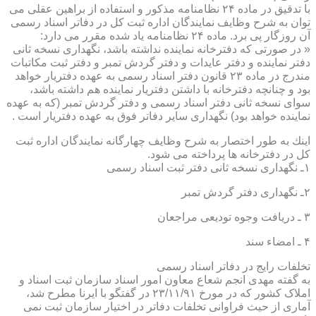
با تدقیق در ماده ۲۴ نظامنامه مذكور و استفاده از براهین عقلی می
توان به شرح وظایف نمایندگان اداره ثبت كل در دفاتر اسناد رسمی
آن روزگار پی برد. ماده ۲۴ نظامنامه یاد شده مقرر می دارد:
« در صورتی كه دفترخانه نماینده نداشته باشد، نگهداری نسخه ثانی
دفتر نماینده و دفتر عایدات و دفتر گردش تمبر و دفتر ثبت مكاتبات
مندرج در ماده ۲۳ قانون دفتر اسناد رسمی به عهده دفتریار خواهد
بود و چنانچه دفترخانه با داشتن دفتریار نماینده هم داشته باشد،
سوای نسخه ثانی دفتر اسناد رسمی و دفتر گردش تمبر (كه به عهده
نماینده خواهد بود) نگهداری سایر دفاتر فوق به عهده دفتریار است .
اینك به طور اختصار به شرح وظایف چهارگانه نمایندگان اداره ثبت
كل در دفترخانه ها پرداخته می شود.
۱ـ نگهداری نسخه ثانی دفتر ثبت اسناد رسمی
۲ـ نگهداری دفتر گردش تمبر
۳ ـ دریافت وجوه تودیعی مراجعان
۴ ـ امضاء سند
تخلفات رایج در دفاتر اسناد رسمی
به گفته مهدی انجم شعاع معاون امور اسناد سازمان ثبت اسناد و
املاک کشور که در مورخ ۲۳/۱۱/۹۱ در گفتگو با ایرنا مطرح شد،
آماری از حیث فراوانی تخلفات دفاتر در اختیار سازمان ثبت نمی