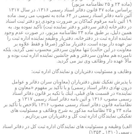
(ماده ۲۴ و ۲۵ نظامنامه مزبور)
براساس ماده ۴۷ قانون دفاتر اسناد رسمی ۱۳۱۶، در سال ۱۳۱۷
آئین نامه دفاتر اسناد رسمی در ۶۴ ماده به تصویب می رسد. ماده
۱۹ آئین نامه مرقوم كماكان بر ضرورت وجودی دو دفتر ثبت اسناد
در دفترخانه (دفتر سردفتر و دفتر نماینده ثبت) تأكید نموده بود. به
همین دلیل، بر طبق ماده ۲۴ نظامنامه مزبور، در صورت عدم وجود
نماینده اداره ثبت در دفترخانه، دفتریار وظیفه نماینده اداره ثبت را
نیز عهده دار بوده است. دفتریار مذكور (صرفاً و فقط علاوه بر
معاونت در این حالت) تنها معاون سردفتر محسوب نمی گردید، بلكه
نامبرده هم معاون سردفتر و هم جانشین نماینده اداره ثبت بوده و
مآلاً عهده دار وظائف وی نیز می گردید.
وظایف و مسئولیت دفتریاران و نمایندگان اداره ثبت:
با پذیرش تفكیك نقش دفتریاران (معاونان سران دفاتر و عوامل
درون نهادی دفاتر اسناد رسمی) و با تأكید بر مفهوم «معاون و
نماینده» در قسمت های قبلی، اینك با تكیه بر قانون دفاتر اسناد
رسمی مصوب ۱۳۱۶ و آئین نامه دفاتر اسناد رسمی ۱۳۱۷ و
نظامنامه قانون دفاتر اسناد رسمی مصوب ۱۳۱۶ بالاخص با تأكید بر
ماده ۲۴ و ۲۵ نظامنامه مذكور به شرح وظائف و مسئولیت های
تفكیكی نمایندگان اداره ثبت كل و دفتریاران می پردازیم .
الف) وظیفه و مسئولیت های نمایندگان اداره ثبت كل در دفاتر اسناد
رسمی (۱۳۱۰ ـ ۱۳۵۴)