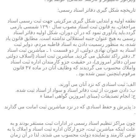
تاریخچه شكل گیری دفاتر اسناد رسمی:
نطفه اولیه و ابتدایی شكل گیری مركزیتی جهت ثبت رسمی اسناد
مراجعان، به قانون ثبت اسناد مصوب سال ۱۲۹۰ شمسی بازمی
گردد.باید یادآوری نمود كه در آن دوران، شكل اولیه دفاتر اسناد
رسمی به هیچ عنوان جنبه استقلالی نداشته است. مطابق قانون یاد
شده، به منظور رسمیت دادن به اسناد قاطبه مردم، دوایر ثبت
اسناد به عنوان نهادی دولتی، از دو قسمت ۱ ـ مباشرین ثبت اسناد
۲ـ دفتر راكد تشكیل می گردید. مباشرین ثبت اسناد (اسلاف دولتی
سران دفاتر امروزی)، در حقیقت جزو كارمندان اداره ثبت اسناد
واملاك محسوب می گردیدند كه وظایف آنان در ماده ۴۷ قانون
مرقوم،اینچنین تبیین شده بود .
الف: ثبت اسنادی كه نزد آنان می آورند.
ب: دادن صورت از ثبت دفاتر اسناد و سواد از اسناد ثبت شده.
ج: انجام تصدیقات (مبنای امروزین گواهی امضا ء
د: پذیرش و حفظ اسنادی كه در نزد مباشرین ثبت امانت می گذارند
.
چون مراكز تنظیم اسناد رسمی در ادارات ثبت مستقر بودند و به
علت اینكه مباشرین ثبت، جزو اركان اداره ثبت اسناد و املاك یا به
نوعی كارمند و نماینده دولت محسوب می شدند، لذا در آن زمان