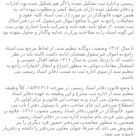
رسمی و اداره ثبت تشكیل نشده یا اگر هم تشكیل شده بود، ادارات
و دفاتر تشكیل شده دارای شرایط كیفی و مطلوب نبوده اند. به
همین جهت قانونگذار در دو مورد (۱ـ ثبت اسناد كلیه عقود و
معاملات راجع به عین یا منافع اموال غیرمنقول كه در دفتر املاك
ثبت نشده. ۲ـ صلح نامه، هبه نامه و شركت نامه) اجباری بودن ثبت
این گونه اسناد را به صلاحدید وزارت عدلیه واگذار و محول نموده بود
.
تا سال ۱۳۱۶ وضعیت دوگانه تنظیم سند، از لحاظ مرجع ثبت اسناد
راجع به اموال غیرمنقول همچنان ادامه داشت (البته باید در نظر
داشت كه با نزدیك شدن به سال ۱۳۱۶ شاهد اقبال عمومی و
استقبال مقامات دولتی به منظور انتزاع و انتقال اختیارات راجع به
تنظیم سند از سوی اداره ثبت به سمت دفاتر اسناد رسمی می
باشیم .
با وضع قانون دفاتر اسناد رسمی در مورخه ۱۵/۳/۱۳۱۶، كلاً وظیفه
تنظیم سند از اداره ثبت منتزع و این وظیفه به عهده دفاتر اسناد
رسمی محول می گردد و به موجب این قانون و برای اولین بار
اصطلاح سردفتر (به جای صاحب دفتر یا مسئول دفتر ) باب می
شود. قانونگذار در قانون دفاتر اسناد رسمی مصوب ۱۳۱۶، علاوه بر
پیش بینی فردی بنام نماینده اداره ثبت در دفاتر اسناد رسمی،
همچنین به منظور معاضدت سردفتر حضور فرد دیگری را نیز
مفروض می داند كه صرفاً عنوان معاون سردفتر را داشته و دفتریار
نامیده می شود .