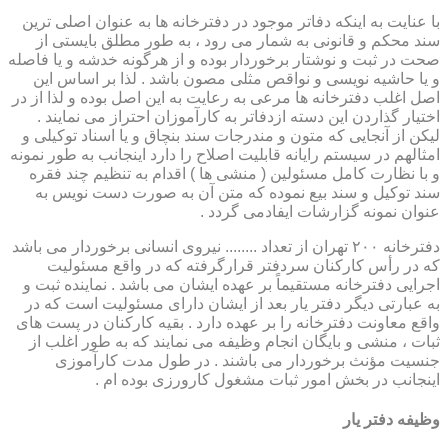
با عنایت به اینکه دفاتر موجود در دفترخانه ها به عنوان اصلی ترین
سند محکم و قانونی به شمار می رود ، به طور مطلق بایستی از
صحت در ثبت و نوشتار برخوردار بوده و از هرگونه خدشه و یا فاصله
و یا حاشیه نویسی و نواقص مثلی مصون باشد . لذا بر اساس این
اصل اغلب دفترخانه ها مرعی به رعایت به این اصل بوده و لذا از در
اختیار گذاردن این دسته ازدفاتر به کارآموزان احتراز می نمایند .
لیکن از آنجایی که متون و مندرجات سند بنچاق و یا اسناد توکیلی و
امثالهم در سیستم رایانه قابلیت اصلاح را دارد اینجانب به طور نمونه
و با نظارت کامل مسئولین ( منشی ها ) اقدام به تنظیم چند فقره
سند توکیل و سند بیع نموده که متن آن به صورت دست نویس به
عنوان نمونه گزارشات ایفادمی گردد .
دفترخانه ۲۰۰ تهران از تعداد ........ نیروی انسانی برخوردار می باشد
که در رأس کارکنان سردفتر قرارگرفته که در واقع مسئولیت
اجرایی دفترخانه مستقیماً بر عهده ایشان می باشد . نماینده ثبت و
به عبارتی دیگر دفتر یار بعد از ایشان دارای مسئولیت است که در
واقع معاونت دفترخانه را بر عهده دارد . بقیه کارکنان در پست های
ثبات ، منشی و بایگان انجام وظیفه می نمایند که به طور اغلب از
جنسیت مؤنث برخوردار می باشند . در طول مدت کارآموزی
اینجانب در بخش امور ثبات مشغول کارورزی بوده ام .
وظیفه دفتر یار