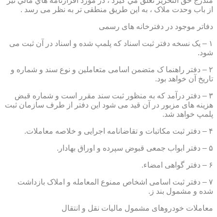
مندرج حق التحرير تعلق مي گيرد ، در مورد اقرارنامه هاي مالي نيز
از باب وحدت ملاک ، به این طریق منطقی تر به نظر می رسد .
دفاتر موجود در دفترخانه های رسمی
۱ – یک نسخه دفتر ثبت اسناد که پلمپ شده و اسناد در آن ثبت می
شود.
۲ – دفتر راهنما ک متضمن اسامی متعاملین و نوع سند و شماره و
تاریخ آن خواهد بود.
۳ – دفتر درآمد که به منظور ثبت سند مقرر است و شماره قبض
هزینه های مزبور در آن قید می شود این دفتر از طرف سازمان ثبت
پلمپ خواهد شد.
۴ – دفتر ثبت مکاتبات و تقاضانامه اجرایی و خلاصه معاملات.
۵ – دفتر ابواب جمعی قبوض سپرده و اوراق بهادار.
۶ – دفتر گواهی امضاء.
۷ – دفتر ثبت اسامی اشخاص ممنوع المعامله و املاک بازداشت
شده و مشمول بند ز.
معاملات خودروهای مشمول مالیات نقل و انتقال