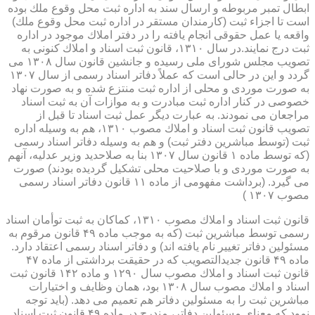
ابطال تمبر مربوطه و ارسال سند به اداره ثبت محل وقوع ملك بوده
است تا اجزاء ثبت (كارمندان مستقر در اداره ثبت محل وقوع ملك)
واقعه یا عمل حقوقی انجام یافته را در دفتر املاك موجود در اداره
ثبت درج نمایند.در سال ۱۳۱۰، قانون ثبت اسناد و املاك كنونی به
تصویب مجلس شورای ملی رسیده و جانشین قانون سال ۱۳۰۸ می
گردد و این در حالی است كه عملاً دفاتر اسناد رسمی از سال ۱۳۰۷
به صورت موردی و محلی از اداره ثبت منتزع شده و به صورت نهاد
خصوصی در كنار اداره ثبت مبادرت و به موازات آن به ثبت اسناد
مراجعان می نمودند. به عبارت دیگر عمل ثبت اسناد تا قبل از
تصویب قانون ثبت اسناد و املاك مصوب ۱۳۱۰، هم به وسیله اداره
ثبت (توسط مباشرین دفتر ثبت) و هم به وسیله دفاتر اسناد رسمی
(كه توسط ماده ۱ قانون سال ۱۳۰۷ بنا به صلاحدید وزیر عدلیه، آنهم
به صورت موردی و با صلاحیت محلی تشكیل گردیده بودند) صورت
می گیرد. (برداشت مفهومی از ماده ۱۱ قانون دفاتر اسناد رسمی
مصوب ۱۳۰۷ )
قانون ثبت اسناد و املاك مصوب ۱۳۱۰، كماكان به ثبت توأمان اسناد
رسمی توسط مباشرین ثبت (كه به موجب ماده ۴۹ قانون مرقوم به
مسئولین دفاتر تغییر نام یافته اند) و دفاتر اسناد رسمی اعتقاد دارد.
ماده ۴۹ قانون جدیدالتصویب كه در حقیقت برداشتی از ماده ۴۷
قانون ثبت اسناد و املاك مصوب سال ۱۲۹۰ و ماده ۱۴۲ قانون ثبت
اسناد و املاك مصوب سال ۱۳۰۸ بود، همان وظایف و اختیارات
مباشرین ثبت را به مسئولین دفاتر هم تعمیم می دهد. (باید توجه
نمود كه معنای مسئولین دفاتر، مندرج در ماده ۴۹ قانون ثبت اسناد