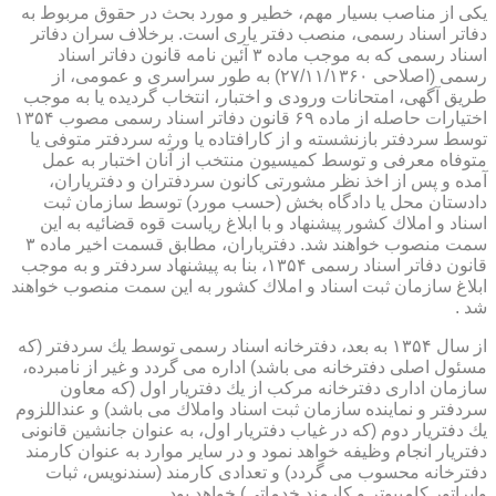
یكی از مناصب بسیار مهم، خطیر و مورد بحث در حقوق مربوط به
دفاتر اسناد رسمی، منصب دفتر یاری است. برخلاف سران دفاتر
اسناد رسمی كه به موجب ماده ۳ آئین نامه قانون دفاتر اسناد
رسمی (اصلاحی ۲۷/۱۱/۱۳۶۰) به طور سراسری و عمومی، از
طریق آگهی، امتحانات ورودی و اختبار، انتخاب گردیده یا به موجب
اختیارات حاصله از ماده ۶۹ قانون دفاتر اسناد رسمی مصوب ۱۳۵۴
توسط سردفتر بازنشسته و از كارافتاده یا ورثه سردفتر متوفی یا
متوفاه معرفی و توسط كمیسیون منتخب از آنان اختبار به عمل
آمده و پس از اخذ نظر مشورتی كانون سردفتران و دفتریاران،
دادستان محل یا دادگاه بخش (حسب مورد) توسط سازمان ثبت
اسناد و املاك كشور پیشنهاد و با ابلاغ ریاست قوه قضائیه به این
سمت منصوب خواهند شد. دفتریاران، مطابق قسمت اخیر ماده ۳
قانون دفاتر اسناد رسمی ۱۳۵۴، بنا به پیشنهاد سردفتر و به موجب
ابلاغ سازمان ثبت اسناد و املاك كشور به این سمت منصوب خواهند
شد .
از سال ۱۳۵۴ به بعد، دفترخانه اسناد رسمی توسط یك سردفتر (كه
مسئول اصلی دفترخانه می باشد) اداره می گردد و غیر از نامبرده،
سازمان اداری دفترخانه مركب از یك دفتریار اول (كه معاون
سردفتر و نماینده سازمان ثبت اسناد واملاك می باشد) و عنداللزوم
یك دفتریار دوم (كه در غیاب دفتریار اول، به عنوان جانشین قانونی
دفتریار انجام وظیفه خواهد نمود و در سایر موارد به عنوان كارمند
دفترخانه محسوب می گردد) و تعدادی كارمند (سندنویس، ثبات
واپراتور كامپیوتر و كارمند خدماتی) خواهد بود .