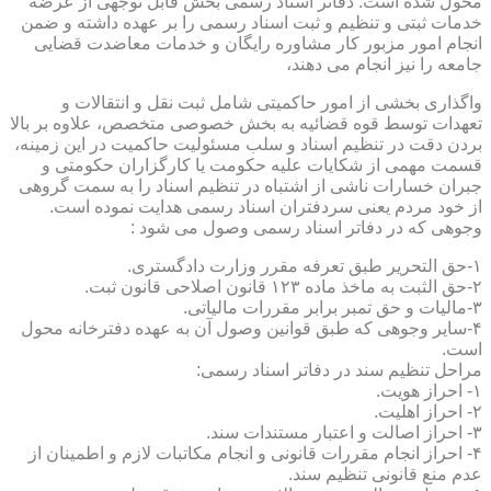
محول شده است. دفاتر اسناد رسمی بخش قابل توجهی از عرضه
خدمات ثبتی و تنظیم و ثبت اسناد رسمی را بر عهده داشته و ضمن
انجام امور مزبور کار مشاوره رایگان و خدمات معاضدت قضایی
جامعه را نیز انجام می دهند،
واگذاری بخشی از امور حاکمیتی شامل ثبت نقل و انتقالات و
تعهدات توسط قوه قضائیه به بخش خصوصی متخصص، علاوه بر بالا
بردن دقت در تنظیم اسناد و سلب مسئولیت حاکمیت در این زمینه،
قسمت مهمی از شکایات علیه حکومت یا کارگزاران حکومتی و
جبران خسارات ناشی از اشتباه در تنظیم اسناد را به سمت گروهی
از خود مردم یعنی سردفتران اسناد رسمی هدایت نموده است.
وجوهی که در دفاتر اسناد رسمی وصول می شود :
۱-حق التحریر طبق تعرفه مقرر وزارت دادگستری.
۲-حق الثبت به ماخذ ماده ۱۲۳ قانون اصلاحی قانون ثبت.
۳-مالیات و حق تمبر برابر مقررات مالیاتی.
۴-سایر وجوهی که طبق قوانین وصول آن به عهده دفترخانه محول
است.
مراحل تنظیم سند در دفاتر اسناد رسمی:
۱- احراز هویت.
۲- احراز اهلیت.
۳- احراز اصالت و اعتبار مستندات سند.
۴- احراز انجام مقررات قانونی و انجام مکاتبات لازم و اطمینان از
عدم منع قانونی تنظیم سند.