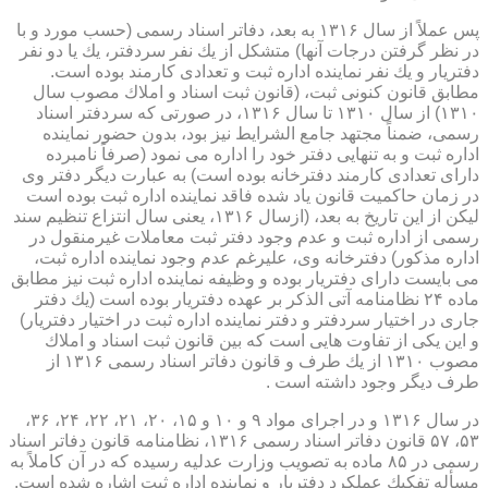
پس عملاً از سال ۱۳۱۶ به بعد، دفاتر اسناد رسمی (حسب مورد و با
در نظر گرفتن درجات آنها) متشكل از یك نفر سردفتر، یك یا دو نفر
دفتریار و یك نفر نماینده اداره ثبت و تعدادی كارمند بوده است.
مطابق قانون كنونی ثبت، (قانون ثبت اسناد و املاك مصوب سال
۱۳۱۰) از سال ۱۳۱۰ تا سال ۱۳۱۶، در صورتی كه سردفتر اسناد
رسمی، ضمناً مجتهد جامع الشرایط نیز بود، بدون حضور نماینده
اداره ثبت و به تنهایی دفتر خود را اداره می نمود (صرفاً نامبرده
دارای تعدادی كارمند دفترخانه بوده است) به عبارت دیگر دفتر وی
در زمان حاكمیت قانون یاد شده فاقد نماینده اداره ثبت بوده است
لیكن از این تاریخ به بعد، (ازسال ۱۳۱۶، یعنی سال انتزاع تنظیم سند
رسمی از اداره ثبت و عدم وجود دفتر ثبت معاملات غیرمنقول در
اداره مذكور) دفترخانه وی، علیرغم عدم وجود نماینده اداره ثبت،
می بایست دارای دفتریار بوده و وظیفه نماینده اداره ثبت نیز مطابق
ماده ۲۴ نظامنامه آتی الذكر بر عهده دفتریار بوده است (یك دفتر
جاری در اختیار سردفتر و دفتر نماینده اداره ثبت در اختیار دفتریار)
و این یكی از تفاوت هایی است كه بین قانون ثبت اسناد و املاك
مصوب ۱۳۱۰ از یك طرف و قانون دفاتر اسناد رسمی ۱۳۱۶ از
طرف دیگر وجود داشته است .
در سال ۱۳۱۶ و در اجرای مواد ۹ و ۱۰ و ۱۵، ۲۰، ۲۱، ۲۲، ۲۴، ۳۶،
۵۳، ۵۷ قانون دفاتر اسناد رسمی ۱۳۱۶، نظامنامه قانون دفاتر اسناد
رسمی در ۸۵ ماده به تصویب وزارت عدلیه رسیده كه در آن كاملاً به
مسأله تفكیك عملكرد دفتریار و نماینده اداره ثبت اشاره شده است.