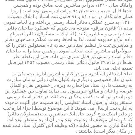
واملاك سال ۱۳۱۰، بدواً بر مباشرین ثبت صادق بوده و همچنین
بعدها قابل تعمیم به صاحبان دفاتر اسناد رسمی بوده است) زیرا
همان قانونگذار در مواد ۸۱ و ۹۱ قانون ثبت اسناد و املاك مصوب
۱۳۱۰، به شرح عملكرد دفاتر اسناد رسمی پرداخته و با لحاظ نمودن
ماده ۹۱ قانون مرقوم متوجه می شویم كه عملكرد صاحبان دفاتر
اسناد رسمی و مباشرین ثبت (كه اینك به مسئولان دفاتر تغییرنام
داده اند) واحد بوده است، لذا به لحاظ وحدت عملكرد صاحبان دفاتر
و مباشرین ثبت در تنظیم اسناد مراجعان، نام مسئولین دفاتر را كه
اصولاً برای مباشرین ثبت انتخاب نموده، و همین معنا را به صاحبان
دفاتر اسناد رسمی نیز قابل تسری می داند. حتی این نقطه نظر
بعدها در ماده ۲۹ قانون دفاتر اسناد رسمی مصوب ۱۳۵۴ نیز قابل
تعمیم تجلی می یابد.
صاحبان دفاتر اسناد رسمی در كنار مباشرین اداره ثبت، یكی به
عنوان نهاد خصوصی و دیگری به عنوان های دولتی توأمان مبادرت
به رسمیت دادن اسناد مراجعان به ویژه در خصوص نقل و انتقال
عرصه و اعیان و منافع غیرمنقول می نمایند.تفاوت بین عملكرد این
دو نهاد، در این است كه نمایندگان ثبت فقط در دفاتر اسناد رسمی
مستقر بودند و اصول اسناد تنظیمی را به ضمیمه حق الثبت مأخوذه
به اداره ثبت ارسال می نمودند تا این موضوع توسط اجزاء اداره ثبت
در دفتر املاك درج گردد. حال آنكه مباشرین ثبت (مسئولان دفاتر)
كه كارمندان موظف اداره ثبت بوده و در آن اداره مستقر بوده اند،
قاعدتاً نیازی به حضور نماینده (كه وظیفه اش كنترل اسناد ثبت شده
در مكان دیگر است) نداشتند .