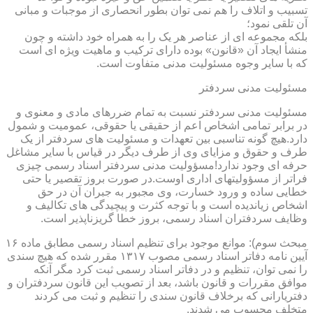
تسبیب و اتلاف را هم نمی توان بطور انحصاری از موجبات و مبانی
آن تلقی نمود؛
بلکه مجموعه ای از عناصر هر یک را به همراه خود داشته و چون
منشأ ایجاد آن «قانون» بوده دارای ترکیب و ماهیت ویژه ای است
که با سایر وجوه مسئولیت مدنی متفاوت است.
مسئولیت مدنی سردفتر
مسئولیت مدنی سردفتر نسبت به تمام ضررهای مادی و معنوی و
در برابر تمامی اشخاص اعم از حقیقی یا حقوقی، عمومیت و شمول
دارد.هیچ گونه تناسبی بین تعهدات و مسئولیت های سردفتر از یک
طرف و حقوق و مزایای وی از طرف دیگر در قیاس با سایر مشاغل
حرفه ای وجود ندارد!مسؤولیت مدنی سردفتر اسناد رسمی چیزی
فراتر از مسؤولیتهای اداری اوست.در صورت بروز تقصیر یا حتی
خطایی ساده و ورود خسارت، وی مجبور به جبران آن در حق
اشخاص زیاندیده است و با توجه کثرت و پیچیدگی های تکالیف و
وظایف سردفتران اسناد رسمی، بروز خطا گریزناپذیر است.
مبحث سوم): موانع موجود برای تنظیم اسناد رسمی مطابق ماده ۱۶
آیین نامه دفاتر اسناد رسمی مصوب ۱۳۱۷ مقرر شده که هیچ سندی
را نمی توان، تنظیم و در دفاتر اسناد رسمی ثبت کرد مگر آنکه
موافق مقررات و قانون باشد، بعد از تصویب این قانون سردفتران و
دفتریارانی که برخلاف قانون سندی را تنظیم و ثبت می کردند
متخلف محسوب می شدند.