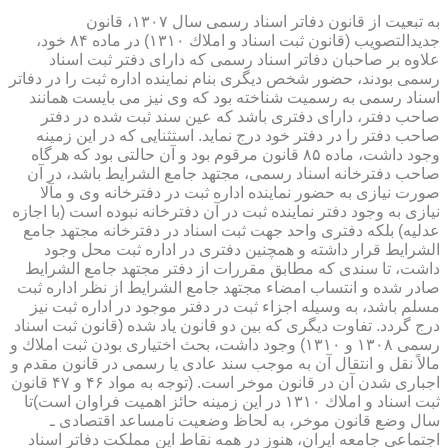
به تبعیت از قانون دفاتر اسناد رسمی سال ۱۳۰۷، قانون
جدیدالتصویب (قانون ثبت اسناد و املاك ۱۳۱۰) در ماده ۸۴ خود،
علاوه بر صاحبان دفاتر اسناد رسمی كه دارای دفتر ثبت اسناد
رسمی بودند، حضور شخص دیگری بنام نماینده اداره ثبت را در دفاتر
اسناد رسمی به رسمیت شناخته بود كه وی نیز می بایست همانند
صاحب دفتر، دارای دفتری باشد كه عین سند ثبت شده در دفتر
صاحب دفتر را در دفتر خود درج نماید. استثنایی كه در این زمینه
وجود داشت، ماده ۸۵ قانون مرقوم بود و آن حالتی بود كه هرگاه
صاحب دفترخانه اسناد رسمی، مجتهد جامع الشرایط باشد، در آن
صورت نیازی به حضور نماینده اداره ثبت در دفترخانه وی و مآلا
نیازی به وجود دفتر نماینده ثبت در آن دفترخانه نبوده است (با اجازه
عدلیه) بلكه دفتری واحد جهت ثبت اسناد در دفترخانه مجتهد جامع
الشرایط قرار داشته و همچنین دفتری در اداره ثبت محل وجود
داشت، تا سندی كه مطابق مقررات از دفتر مجتهد جامع الشرایط
صادر شده و انتساب امضاء مجتهد جامع الشرایط از نظر اداره ثبت
مسلم باشد، به وسیله اجزاء ثبت در دفتر موجود در اداره ثبت نیز
درج گردد. تفاوت دیگری كه بین دو قانون یاد شده (قانون ثبت اسناد
رسمی ۱۳۰۸ و ۱۳۱۰) وجود داشت، بحث اختیاری بودن ثبت املاك و
مالاً نقل و انتقال آن به موجب سند عادی یا رسمی در قانون مقدم و
اجباری شدن آن در قانون موخر است. (توجه به مواد ۴۶ و ۴۷ قانون
ثبت اسناد و املاك ۱۳۱۰ در این زمینه حائز اهمیت فراوان است)تا
سال وضع قانون موخر، به لحاظ وضعیت نامساعد اقتصادی ـ
اجتماعی جامعه ایران، هنوز در همه نقاط این مملكت دفاتر اسناد