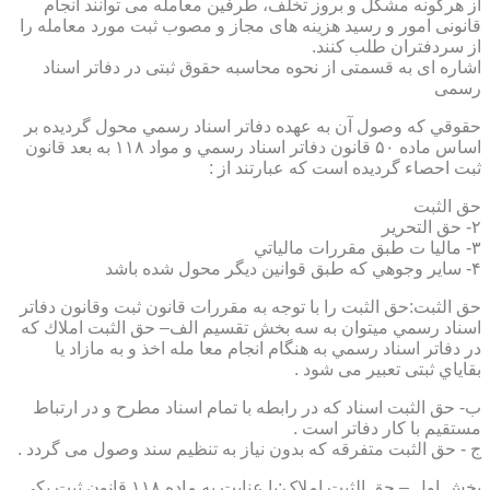
از هرگونه مشکل و بروز تخلف، طرفین معامله می توانند انجام
قانونی امور و رسید هزینه های مجاز و مصوب ثبت مورد معامله را
از سردفتران طلب کنند.
اشاره ای به قسمتی از نحوه محاسبه حقوق ثبتی در دفاتر اسناد
رسمی
حقوقي كه وصول آن به عهده دفاتر اسناد رسمي محول گرديده بر
اساس ماده ۵۰ قانون دفاتر اسناد رسمي و مواد ۱۱۸ به بعد قانون
ثبت احصاء گرديده است كه عبارتند از :
حق الثبت
۲- حق التحرير
۳- ماليا ت طبق مقررات مالياتي
۴- ساير وجوهي كه طبق قوانين ديگر محول شده باشد
حق الثبت:حق الثبت را با توجه به مقررات قانون ثبت وقانون دفاتر
اسناد رسمي ميتوان به سه بخش تقسيم الف– حق الثبت املاك كه
در دفاتر اسناد رسمي به هنگام انجام معا مله اخذ و به مازاد يا
بقاياي ثبتی تعبیر می شود .
ب- حق الثبت اسناد كه در رابطه با تمام اسناد مطرح و در ارتباط
مستقيم با كار دفاتر است .
ج - حق الثبت متفرقه كه بدون نياز به تنظیم سند وصول می گردد .
بخش اول – حق الثبت املاک:با عنايت به ماده ۱۱۸ قانون ثبت يكي