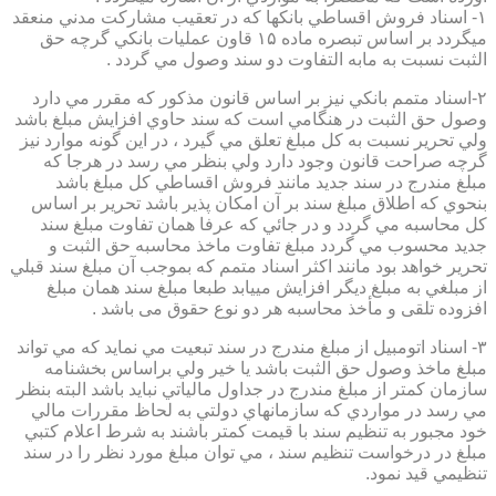
۱- اسناد فروش اقساطي بانكها كه در تعقيب مشاركت مدني منعقد
ميگردد بر اساس تبصره ماده ۱۵ قاون عمليات بانكي گرچه حق
الثبت نسبت به مابه التفاوت دو سند وصول مي گردد .
۲-اسناد متمم بانكي نيز بر اساس قانون مذكور كه مقرر مي دارد
وصول حق الثبت در هنگامي است كه سند حاوي افزايش مبلغ باشد
ولي تحرير نسبت به كل مبلغ تعلق مي گيرد ، در اين گونه موارد نيز
گرچه صراحت قانون وجود دارد ولي بنظر مي رسد در هرجا كه
مبلغ مندرج در سند جديد مانند فروش اقساطي كل مبلغ باشد
بنحوي كه اطلاق مبلغ سند بر آن امكان پذير باشد تحرير بر اساس
كل محاسبه مي گردد و در جائي كه عرفا همان تفاوت مبلغ سند
جديد محسوب مي گردد مبلغ تفاوت ماخذ محاسبه حق الثبت و
تحرير خواهد بود مانند اكثر اسناد متمم كه بموجب آن مبلغ سند قبلي
از مبلغي به مبلغ ديگر افزايش مييابد طبعا مبلغ سند همان مبلغ
افزوده تلقی و مأخذ محاسبه هر دو نوع حقوق می باشد .
۳- اسناد اتومبيل از مبلغ مندرج در سند تبعيت مي نمايد كه مي تواند
مبلغ ماخذ وصول حق الثبت باشد يا خير ولي براساس بخشنامه
سازمان كمتر از مبلغ مندرج در جداول مالياتي نبايد باشد البته بنظر
مي رسد در مواردي كه سازمانهاي دولتي به لحاظ مقررات مالي
خود مجبور به تنظيم سند با قيمت كمتر باشند به شرط اعلام كتبي
مبلغ در درخواست تنظيم سند ، مي توان مبلغ مورد نظر را در سند
تنظيمي قيد نمود.