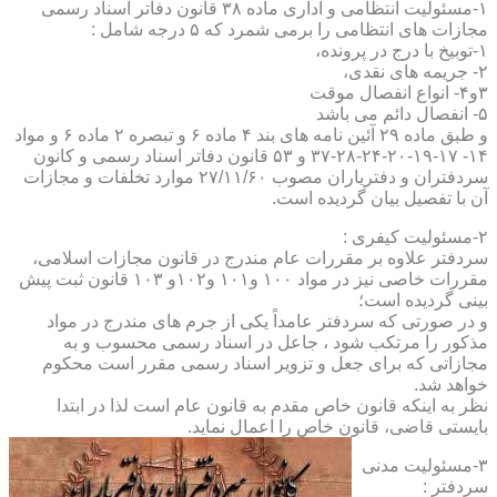
۱-مسئولیت انتظامی و اداری ماده ۳۸ قانون دفاتر اسناد رسمی
مجازات های انتظامی را برمی شمرد که ۵ درجه شامل :
۱-توبیخ با درج در پرونده،
۲- جریمه های نقدی،
۳و۴- انواع انفصال موقت
۵- انفصال دائم می باشد
و طبق ماده ۲۹ آئین نامه های بند ۴ ماده ۶ و تبصره ۲ ماده ۶ و مواد
۱۴- ۱۷-۱۹-۲۰-۲۴-۲۸-۳۷ و ۵۳ قانون دفاتر اسناد رسمی و کانون
سردفتران و دفتریاران مصوب ۲۷/۱۱/۶۰ موارد تخلفات و مجازات
آن با تفصیل بیان گردیده است.
۲-مسئولیت کیفری :
سردفتر علاوه بر مقررات عام مندرج در قانون مجازات اسلامی،
مقررات خاصی نیز در مواد ۱۰۰ و۱۰۱ و۱۰۲و ۱۰۳ قانون ثبت پیش
بینی گردیده است؛
و در صورتی که سردفتر عامداً یکی از جرم های مندرج در مواد
مذکور را مرتکب شود ، جاعل در اسناد رسمی محسوب و به
مجازاتی که برای جعل و تزویر اسناد رسمی مقرر است محکوم
خواهد شد.
نظر به اینکه قانون خاص مقدم به قانون عام است لذا در ابتدا
بایستی قاضی، قانون خاص را اعمال نماید.
۳-مسئولیت مدنی
سردفتر :