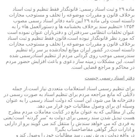
ماده ۲۹ و ثبت اسناد رسمی: قانونگذار فقط تنظیم و ثبت اسناد
برخلاف قانون و مقررات موضوعه را تخلف و مستوجب مجازات
دانسته است ولی ماده ۲۹ آیین نامه دفاتر اسناد رسمی مصوب
۱۳۵۴ «تنظیم سند برخلاف بخشنامه ها و دستورالعمل ها» را به
عنوان تخلفات انتظامی سردفتران و دفتریاران عنوان نموده است
که مورد نظر قانونگذار نبوده است،قانون فقط تنظیم و ثبت اسناد
برخلاف قانون و مقررات موضوعه را تخلف و مستوجب مجازات
دانسته است.در کشور ایران موانع ایجادشده بر سر راه تنظیم
سندرسمی موجب روی گردانی مردم از تنظیم اسنادرسمی شده
است. این مشکلات زمینه ساز دعوی و باعث افزایش حضور مردم
در محاکم و مراجع قضایی است.
دفتر اسناد رسمی چیست
برای تنظیم رسمی اسناد استعلامات متعددی نیاز است.از جمله
دلایلی که مانع مراجعه مردم برای تنظیم اسناد به صورت رسمی در
دفترخانه ها می شود، این است که دولت اسناد رسمی را به عنوان
وسیله ای برای وصول مطالبات خود قرار می دهد.
یکی از مطالبی که به عنوان مانع در کتابت معاملات مردم مطرح
هست تبدیل شدن سند رسمی برای دولت به “سر گردنه” است؛یعنی
به فردی که می خواهد سندش را منتقل کند می گویند برو از دارایی
و ادارات دیگر گواهی مفاصاحساب بگیر!!
در واقع دولت زورش نمی رسد مطالبات خود را وصول کند و