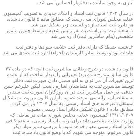
نیازی به وجود نماینده یا دفتریار احساس نمی شد .
در سال ۱۳۰۲ قانون ثبت اسناد و املاك جدیدی به تصویب كمیسیون
عدلیه مجلس شورای ملی رسید كه مطابق ماده ۵ قانون یاد شده،
هر دایره ثبت اسناد، از دو قسمت زیر تشكیل می شد.
۱ـ شعبه ثبت: به ریاست یك نفر رئیس شعبه و توسط چندین مأمور
متخصص (بنام مباشرین ثبت) اداره می شد
۲ـ شعبه ضبط: كه دارای دفتر ثبت خلاصه سوادها و دفتر ثبت
عایدات بود و توسط سایر كارمندان (اجزاء) اداره ثبت تصدی می شد
.
قانون یاد شده، در شرح وظائف مباشرین ثبت (آنچه كه در ماده ۴۷
قانون سابق مندرج شده بود) تغییراتی را پدیدار ساخت كه از عمده
ترین تغییرات آن می توان به لغو ضمنی دادن صورت ثبت دفاتر
توسط مباشرین ثبت به متقاضیان اشاره داشت. لیكن علیرغم چنین
حذفی، در عمل مباشرین ثبت در آن روزگاران صورت ثبت سند را
به متقاضیان، ارائه می نمودند.تصویب اولین قانون مربوط به تشكیل
مستقل دفترخانه های اسناد رسمی، به سال ۱۳۰۷ باز می گردد.
مطابق ماده ۱ قانون تشكیل دفاتر اسناد رسمی مصوب
۱۳/۱۱/۱۳۰۷ كمیسیون عدلیه مجلس شورای ملی، در نقاطی كه
وزارت عدلیه مقتضی بداند برای ترتیب اسناد رسمی، به عده كافی
دفاتر اسناد رسمی معین خواهد نمود. با بررسی سایر مواد دیگر
قانون مرقوم، متوجه می شویم كه با وضع قانون یاد شده، ثبت