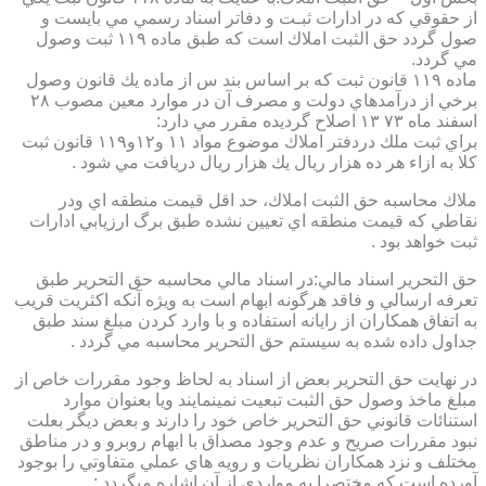
از حقوقي كه در ادارات ثبـت و دفاتر اسناد رسمي مي بايست و
صول گردد حق الثبت املاك است كه طبق ماده ۱۱۹ ثبت وصول
مي گردد.
ماده ۱۱۹ قانون ثبت كه بر اساس بند س از ماده يك قانون وصول
برخي از درآمدهاي دولت و مصرف آن در موارد معين مصوب ۲۸
اسفند ماه ۷۳ ۱۳ اصلاح گرديده مقرر مي دارد:
براي ثبت ملك دردفتر املاك موضوع مواد ۱۱ و۱۲و۱۱۹ قانون ثبت
كلا به ازاء هر ده هزار ريال يك هزار ريال دريافت مي شود .
ملاك محاسبه حق الثبت املاك، حد اقل قيمت منطقه اي ودر
نقاطي كه قيمت منطقه اي تعيين نشده طبق برگ ارزيابي ادارات
ثبت خواهد بود .
حق التحرير اسناد مالي:در اسناد مالي محاسبه حق التحرير طبق
تعرفه ارسالي و فاقد هرگونه ابهام است به ويژه آنكه اكثريت قريب
به اتفاق همكاران از رايانه استفاده و با وارد كردن مبلغ سند طبق
جداول داده شده به سيستم حق التحرير محاسبه مي گردد .
در نهايت حق التحرير بعض از اسناد به لحاظ وجود مقررات خاص از
مبلغ ماخذ وصول حق الثبت تبعيت نمينمايند ويا بعنوان موارد
استنائات قانوني حق التحرير خاص خود را دارند و بعض ديگر بعلت
نبود مقررات صريح و عدم وجود مصداق با ابهام روبرو و در مناطق
مختلف و نزد همكاران نظريات و رويه هاي عملي متفاوتي را بوجود
آورده است كه مختصرا به مواردي از آن اشاره ميگردد :