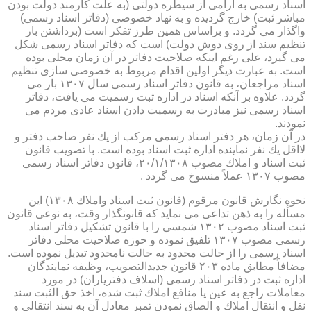
اسناد رسمی به آرامی از سیطره دولتی (به علت كارمند دولت بودن
مباشر ثبت) خارج گردیده و به نهاد خصوصی (دفاتر اسناد رسمی)
واگذار می گردد. و براساس همین طرز تفكر است (برداشتن بار
تنظیم سند از روی دوش دولت) است كه دفاتر اسناد رسمی شكل
می گیرد، علی رغم اینكه صلاحیت دفاتر در آن زمان محلی بوده
است. به عبارت دیگر اولین اقدام مربوط به خصوصی سازی تنظیم
اسناد مراجعان، به قانون دفاتر اسناد رسمی سال ۱۳۰۷ باز می
گردد. علاوه بر آنكه اسناد در اداره ثبت رسمیت می یافت، دفاتر
اسناد رسمی نیز مبادرت به رسمیت دادن اسناد عادی مردم می
نمودند.
در آن زمان، هر دفتر اسناد رسمی مركب از یك نفر صاحب دفتر و
لااقل یك نفر نماینده اداره ثبت اسناد بوده است. با تصویب قانون
ثبت اسناد و املاك مصوب ۲۰/۱/۱۳۰۸، قانون دفاتر اسناد رسمی
مصوب ۱۳۰۷ عملاً منسوخ می گردد .
نحوه نگارش قانون مرقوم (قانون ثبت اسناد واملاك ۱۳۰۸) این
مسأله را به ذهن تداعی می نماید كه قانونگذار وقت، به نوعی قانون
ثبت اسناد مصوب ۱۳۰۲ شمسی را با قانون تشكیل دفاتر اسناد
رسمی مصوب ۱۳۰۷ تلفیق نموده و حوزه صلاحیت محلی دفاتر
اسناد رسمی را از حالت محدود به حالت نامحدود تبدیل نموده است.
مضافاً مطابق ماده ۲۰۳ قانون جدیدالتصویب، وظیفه نمایندگان
اداره ثبت در دفاتر اسناد رسمی (اسلاف دفتریاران) در مورد
معاملات راجع به عین یا منافع املاك ثبت شده، اخذ حق الثبت سند
نقل و انتقال املاك و الصاق نمودن تمبر معادل آن به سند انتقالی و