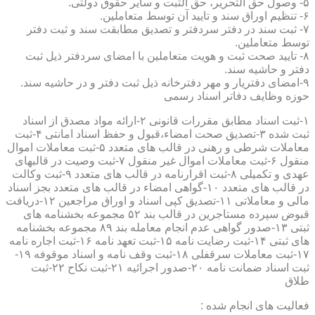
۵- وصول حق التحریر، حق الثبت و سایر حقوق دولتی.
۶- تنظیم اوراق سند و تایید آن توسط متعاملین.
۷- ثبت سند در دفتر سردفتر و تصدیق مطابقت سند و ثبت دفتر
توسط متعاملین.
۸- تایید صحت ثبت و هویت متعاملین با امضای سردفتر ذیل ثبت
دفتر و حاشیه سند.
۹-امضای دفتریار و مهر دفترخانه ذیل ثبت دفتر و در حاشیه سند.
حوزه وظایف دفاتر اسناد رسمی
۱-ثبت اسناد مطابق مقررات قانونی ۲-ارائه مواد مصدق از اسناد
ثبت شده ۳-تصدیق صحت امضاء،قبول و حفظ اسناد امانتی ۴-ثبت
معاملات شرطی و رهنی در قالب های متعدد ۵-ثبت معاملات اموال
منقول ۶-ثبت معاملات اموال غیر منقول ۷-ثبت وصیت در قالبهای
عهدی و تکمیلی ۸-ثبت اقرارنامه در قالب های متعدد ۹-ثبت وکالت
در قالب های متعدد ۱۰-گواهی امضاء در قالب های متعدد بجز اسناد
مالی و معاملاتی ۱۱-تصدیق کپی اسناد و اوراق مراجعین ۱۲-دریافت
قبوض سپرده مستاجرین در قالب بند ۵۲ مجموعه بخشنامه های
ثبتی ۱۳-صدور گواهی عدم انجام معامله بند ۸۹ مجموعه بخشنامه
های ثبتی ۱۴-ثبت رضایت نامه ۱۵-ثبت تعهد نامه ۱۶-ثبت اجاره نامه
۱۷-ثبت معاملات سرقفلی ۱۸-ثبت وقف نامه و اسناد موقوفه ۱۹-
ثبت اسناد ضمانت نامه ۲۰-صدور اجرائیه ۲۱-ثبت نکاح ۲۲-ثبت
طلاق
فعالیت های انجام شده :