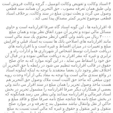
۴-اسناد وكالت و تفويض وكالت اتومبيل ، گرچه وكالت فروش است
ولي طبق همان تعرفه مصوب ، حق التحرير آن همانند سند قطعي
وصول مي گردد و بعلت نبودن مبلغ در سند وكالت، برخلاف اسناد
قطعی موضوع تحریر کمتر مصداق پیدا نمی کند .
۵- اقرارنامه ها ، اين گونه اسناد گاه صرفا اقرارنامه است و حاوي
مسائل مالي نبوده و تحرير آن مورد اتفاق نظر بوده و همان مبلغ
۳۰۰۰۰ ريال مي باشد ولي گاهي ازنظر محتوي يك سند مالي است
مانند اقرارنامه هاي اصلاحي بانك ها نسبت به اسناد قبلي و افزايش
مبلغ و تغييرات در ميزان اقساط و غيره است و يا اقرارنامه هاي
دريافت خسارات توسط اشخاص از شهرداري ها و ادارات راه و
ترابري و غيره كه مقر اقرار به دريافت مبالغي نموده و در قبال آن
حق خود را اسقاط مي نمايد ، در اين گونه موارد كه به جاي صلح
حقوق در قالب اقرارنامه تنظيم مي شود در رابطه با حق التحرير آن
اختلاف نظر وجود دارد بعضا معتقدند با توجه به اينكه اينگونه اسناد
در واقع سندي مالي است وبا توجه به مفاد يكي از آراء وحدت رويه
چون مبلغي كه ماخذ حق الثبت است ملاك وصول حق التحرير هم
هست ماخذ وصول تحرير را همان مبلغ در سند اقرار مي دانند ولي
بعضي از همكاران ديگر صرفا اقرارنامه را مشمول تحرير در بخش
اسناد غيرمالي و اقرارنامه ميدانند ولي بنظر مي رسد همانگونه كه
در بخش صلح نامه ها چنانچه صلح نامه صرفا صلح و فاقد مبلغ و
حاكي از نقل وانتقال نباشد مشمول بند ج تعرفه و در موارد صلح
منقول و غير منقول و حقوق و غيره كه مالي است نسبت به مبلغ