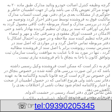
گرچه وظیفه کنترل اصالت خودرو وتائید مدارک طبق ماده ۲۰ به
عهده مراکز تعویض پلاک می باشد ولی از جهت اطمینان خاطر و
جلوگیری از مشکلات بعدی برای دفتر، بهتر است انتساب مدارک
مالکیت فوق به فروشنده توسط سردفتر احراز گردد وتوصیه می
گردد در بررسی مدارک و اسناد مربوطه دقت کافی معمول گردد به
عبارتی اوراقی که سند بر روی آن تنظیم گردیده بهادار باشد و حتی
الامکان در قسمت اوراق مفقودی و سرقتی چک و مهر و امضاء
دفترخانه تنظیم کننده سند ملاحظه و در صورت احتمال اشکال با
دفتر مربوطه تماس حاصل گردد و در مواردی که اصل سند در
دسترس نیست رونوشت برابر با اصل سند از فروشنده مطالبه
گردد ، تنها در مورد بند ۵ با عنایت به موافقت ریاست سازمان ثبت
وتوافق کانون با ناجا به بنچاق با نام فروشنده نیازی نیست .
لازم به ذکر است که ممکن است فروشنده وکیل رسمی داشته
باشد که در این صورت بررسی های گفته شده در خصوص بنچاق در
این خصوص نیز لازم است گرچه قانونا تائیدیه وکالتنامه ها به عهده
دفاتر نمی باشد ولی هرنوع اقدامی که در حصول اطمینان از صحت
و اعتبار وکالتنامه انجام شود تبعات ناشی از اختلافات بعدی را
کاهش می دهد.
تلفن تماس فوری
دفتر اسناد رسمی در حشمت الدوله,
دفترخانه,محضر در حشمت الدوله
۲-تائیدیه نقل و انتقال و کارت سبز (شناسنامه مالکیت)
☞☏
tel:09390205345
برگ تائیدیه نقل و انتقال صادره از مراکز تعویض پلاک حاوی
مشخصات کامل خودرو اعم از نوع ، سیستم ، مدل ، رنگ ، شماره