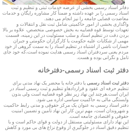
دفاتر اسناد رسمی بخشی از عرضه خدمات ثبتی و تنظیم و ثبت
اسناد رسمی را بر عهده داشته و ضمناً کار مشاوره رایگان و خدمات
معاضدت قضایی جامعه را نیز انجام می دهند.
واگذاری بخشی از امور حاکمیتی شامل ثبت نقل و انتقالات و
تعهدات توسط قوه قضاییه به بخش خصوصی متخصص، علاوه بر بالا
بردن دقت در تنظیم اسناد و سلب مسئولیت در این زمینه، قسمت
مهمی از شکایات علیه حکومت یا کارگزاران حکومتی و جبران
خسارات ناشی از اشتباه در تنظیم اسناد را به سمت گروهی از خود
مردم یعنی سردفتران اسناد رسمی هدایت نموده است،که خود جای
تامل و نگرانی بوده و هست.
دفتر ثبت اسناد رسمی-دفترخانه
دفتر ثبت اسناد رسمی
یا دفترخانه یا محضر یک نهاد مدنی برای
تنظیم حرفه ای عقود و قراردادهاو تنظیم و ثبت رسمی اسناد در
ایران است.هرچند این نهاد زیر نظر قوه قضاییه است ولی بدون
وابستگی مالی به حاکمیت سیاسی اداره می شود.
دفتر اسناد رسمی به عنوان یک مرکز حقوقی و مدنی رابط حاکمیت
و شهروندان است، مهم ترین کار این نهاد تأمین و تضمین امنیت
حقوقی و اقتصادی جامعه است.
این نهاد دارای مسئولیتی مستقل از دولت و قوای حاکم است و با
تنظیم دقیق اسناد در جلوگیری از وقوع نزاع های بی مورد و کاهش