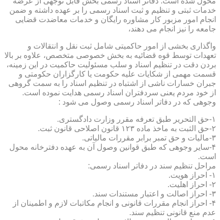
محول شده است. دفاتر اسناد رسمی بخش قابل توجهی از عرضه
خدمات ثبتی و تنظیم و ثبت اسناد رسمی را بر عهده داشته و ضمن
انجام امور مزبور کار مشاوره رایگان و خدمات معاضدت قضایی
جامعه را نیز انجام می دهند،
واگذاری بخشی از امور حاکمیتی شامل ثبت نقل و انتقالات و
تعهدات توسط قوه قضائیه به بخش خصوصی متخصص، علاوه بر بالا
بردن دقت در تنظیم اسناد و سلب مسئولیت حاکمیت در این زمینه،
قسمت مهمی از شکایات علیه حکومت یا کارگزاران حکومتی و
جبران خسارات ناشی از اشتباه در تنظیم اسناد را به سمت گروهی
از خود مردم یعنی سردفتران اسناد رسمی هدایت نموده است.
وجوهی که در دفاتر اسناد رسمی وصول می شود :
۱-حق التحریر طبق تعرفه مقرر وزارت دادگستری.
۲-حق الثبت به ماخذ ماده ۱۲۳ قانون اصلاحی قانون ثبت.
۳-مالیات و حق تمبر برابر مقررات مالیاتی.
۴-سایر وجوهی که طبق قوانین وصول آن به عهده دفترخانه محول
است.
مراحل تنظیم سند در دفاتر اسناد رسمی:
۱- احراز هویت.
۲- احراز اهلیت.
۳- احراز اصالت و اعتبار مستندات سند.
۴- احراز انجام مقررات قانونی و انجام مکاتبات لازم و اطمینان از
عدم منع قانونی تنظیم سند.