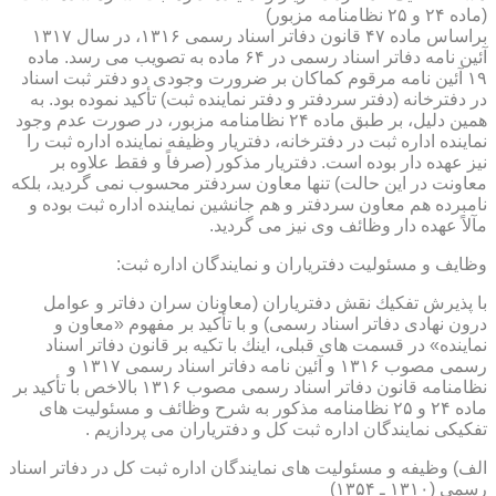
(ماده ۲۴ و ۲۵ نظامنامه مزبور)
براساس ماده ۴۷ قانون دفاتر اسناد رسمی ۱۳۱۶، در سال ۱۳۱۷
آئین نامه دفاتر اسناد رسمی در ۶۴ ماده به تصویب می رسد. ماده
۱۹ آئین نامه مرقوم كماكان بر ضرورت وجودی دو دفتر ثبت اسناد
در دفترخانه (دفتر سردفتر و دفتر نماینده ثبت) تأكید نموده بود. به
همین دلیل، بر طبق ماده ۲۴ نظامنامه مزبور، در صورت عدم وجود
نماینده اداره ثبت در دفترخانه، دفتریار وظیفه نماینده اداره ثبت را
نیز عهده دار بوده است. دفتریار مذكور (صرفاً و فقط علاوه بر
معاونت در این حالت) تنها معاون سردفتر محسوب نمی گردید، بلكه
نامبرده هم معاون سردفتر و هم جانشین نماینده اداره ثبت بوده و
مآلاً عهده دار وظائف وی نیز می گردید.
وظایف و مسئولیت دفتریاران و نمایندگان اداره ثبت:
با پذیرش تفكیك نقش دفتریاران (معاونان سران دفاتر و عوامل
درون نهادی دفاتر اسناد رسمی) و با تأكید بر مفهوم «معاون و
نماینده» در قسمت های قبلی، اینك با تكیه بر قانون دفاتر اسناد
رسمی مصوب ۱۳۱۶ و آئین نامه دفاتر اسناد رسمی ۱۳۱۷ و
نظامنامه قانون دفاتر اسناد رسمی مصوب ۱۳۱۶ بالاخص با تأكید بر
ماده ۲۴ و ۲۵ نظامنامه مذكور به شرح وظائف و مسئولیت های
تفكیكی نمایندگان اداره ثبت كل و دفتریاران می پردازیم .
الف) وظیفه و مسئولیت های نمایندگان اداره ثبت كل در دفاتر اسناد
رسمی (۱۳۱۰ ـ ۱۳۵۴)