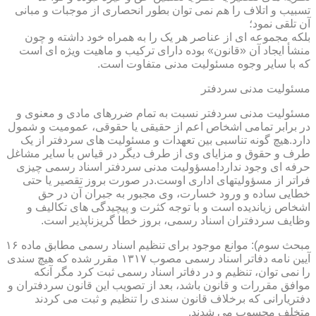
تسبیب و اتلاف را هم نمی توان بطور انحصاری از موجبات و مبانی
آن تلقی نمود؛
بلکه مجموعه ای از عناصر هر یک را به همراه خود داشته و چون
منشأ ایجاد آن «قانون» بوده دارای ترکیب و ماهیت ویژه ای است
که با سایر وجوه مسئولیت مدنی متفاوت است.
مسئولیت مدنی سردفتر
مسئولیت مدنی سردفتر نسبت به تمام ضررهای مادی و معنوی و
در برابر تمامی اشخاص اعم از حقیقی یا حقوقی، عمومیت و شمول
دارد.هیچ گونه تناسبی بین تعهدات و مسئولیت های سردفتر از یک
طرف و حقوق و مزایای وی از طرف دیگر در قیاس با سایر مشاغل
حرفه ای وجود ندارد!مسؤولیت مدنی سردفتر اسناد رسمی چیزی
فراتر از مسؤولیتهای اداری اوست.در صورت بروز تقصیر یا حتی
خطایی ساده و ورود خسارت، وی مجبور به جبران آن در حق
اشخاص زیاندیده است و با توجه کثرت و پیچیدگی های تکالیف و
وظایف سردفتران اسناد رسمی، بروز خطا گریزناپذیر است.
مبحث سوم): موانع موجود برای تنظیم اسناد رسمی مطابق ماده ۱۶
آیین نامه دفاتر اسناد رسمی مصوب ۱۳۱۷ مقرر شده که هیچ سندی
را نمی توان، تنظیم و در دفاتر اسناد رسمی ثبت کرد مگر آنکه
موافق مقررات و قانون باشد، بعد از تصویب این قانون سردفتران و
دفتریارانی که برخلاف قانون سندی را تنظیم و ثبت می کردند
متخلف محسوب می شدند.