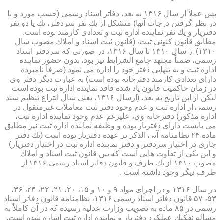
پس عملاً از سال ۱۳۱۶ به بعد، دفاتر اسناد رسمی (حسب مورد و با
در نظر گرفتن درجات آنها) متشكل از یك نفر سردفتر، یك یا دو نفر
دفتریار و یك نفر نماینده اداره ثبت و تعدادی كارمند بوده است.
مطابق قانون كنونی ثبت، (قانون ثبت اسناد و املاك مصوب سال
۱۳۱۰) از سال ۱۳۱۰ تا سال ۱۳۱۶، در صورتی كه سردفتر اسناد
رسمی، ضمناً مجتهد جامع الشرایط نیز بود، بدون حضور نماینده
اداره ثبت و به تنهایی دفتر خود را اداره می نمود (صرفاً نامبرده
دارای تعدادی كارمند دفترخانه بوده است) به عبارت دیگر دفتر وی
در زمان حاكمیت قانون یاد شده فاقد نماینده اداره ثبت بوده است
لیكن از این تاریخ به بعد، (ازسال ۱۳۱۶، یعنی سال انتزاع تنظیم سند
رسمی از اداره ثبت و عدم وجود دفتر ثبت معاملات غیرمنقول در
اداره مذكور) دفترخانه وی، علیرغم عدم وجود نماینده اداره ثبت،
می بایست دارای دفتریار بوده و وظیفه نماینده اداره ثبت نیز مطابق
ماده ۲۴ نظامنامه آتی الذكر بر عهده دفتریار بوده است (یك دفتر
جاری در اختیار سردفتر و دفتر نماینده اداره ثبت در اختیار دفتریار)
و این یكی از تفاوت هایی است كه بین قانون ثبت اسناد و املاك
مصوب ۱۳۱۰ از یك طرف و قانون دفاتر اسناد رسمی ۱۳۱۶ از
طرف دیگر وجود داشته است .
در سال ۱۳۱۶ و در اجرای مواد ۹ و ۱۰ و ۱۵، ۲۰، ۲۱، ۲۲، ۲۴، ۳۶،
۵۳، ۵۷ قانون دفاتر اسناد رسمی ۱۳۱۶، نظامنامه قانون دفاتر اسناد
رسمی در ۸۵ ماده به تصویب وزارت عدلیه رسیده كه در آن كاملاً به
مسأله تفكیك عملكرد دفتریار و نماینده اداره ثبت اشاره شده است.