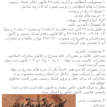
۱-مسئولیت انتظامی و اداری ماده ۳۸ قانون دفاتر اسناد رسمی
مجازات های انتظامی را برمی شمرد که ۵ درجه شامل :
۱-توبیخ با درج در پرونده،
۲- جریمه های نقدی،
۳و۴- انواع انفصال موقت
۵- انفصال دائم می باشد
و طبق ماده ۲۹ آئین نامه های بند ۴ ماده ۶ و تبصره ۲ ماده ۶ و مواد
۱۴- ۱۷-۱۹-۲۰-۲۴-۲۸-۳۷ و ۵۳ قانون دفاتر اسناد رسمی و کانون
سردفتران و دفتریاران مصوب ۲۷/۱۱/۶۰ موارد تخلفات و مجازات
آن با تفصیل بیان گردیده است.
۲-مسئولیت کیفری :
سردفتر علاوه بر مقررات عام مندرج در قانون مجازات اسلامی،
مقررات خاصی نیز در مواد ۱۰۰ و۱۰۱ و۱۰۲و ۱۰۳ قانون ثبت پیش
بینی گردیده است؛
و در صورتی که سردفتر عامداً یکی از جرم های مندرج در مواد
مذکور را مرتکب شود ، جاعل در اسناد رسمی محسوب و به
مجازاتی که برای جعل و تزویر اسناد رسمی مقرر است محکوم
خواهد شد.
نظر به اینکه قانون خاص مقدم به قانون عام است لذا در ابتدا
بایستی قاضی، قانون خاص را اعمال نماید.
۳-مسئولیت مدنی
سردفتر :