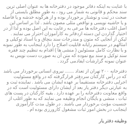
با عنایت به اینکه دفاتر موجود در دفترخانه ها به عنوان اصلی ترین
سند محکم و قانونی به شمار می رود ، به طور مطلق بایستی از
صحت در ثبت و نوشتار برخوردار بوده و از هرگونه خدشه و یا فاصله
و یا حاشیه نویسی و نواقص مثلی مصون باشد . لذا بر اساس این
اصل اغلب دفترخانه ها مرعی به رعایت به این اصل بوده و لذا از در
اختیار گذاردن این دسته ازدفاتر به کارآموزان احتراز می نمایند .
لیکن از آنجایی که متون و مندرجات سند بنچاق و یا اسناد توکیلی و
امثالهم در سیستم رایانه قابلیت اصلاح را دارد اینجانب به طور نمونه
و با نظارت کامل مسئولین ( منشی ها ) اقدام به تنظیم چند فقره
سند توکیل و سند بیع نموده که متن آن به صورت دست نویس به
عنوان نمونه گزارشات ایفادمی گردد .
دفترخانه ۲۰۰ تهران از تعداد ........ نیروی انسانی برخوردار می باشد
که در رأس کارکنان سردفتر قرارگرفته که در واقع مسئولیت
اجرایی دفترخانه مستقیماً بر عهده ایشان می باشد . نماینده ثبت و
به عبارتی دیگر دفتر یار بعد از ایشان دارای مسئولیت است که در
واقع معاونت دفترخانه را بر عهده دارد . بقیه کارکنان در پست های
ثبات ، منشی و بایگان انجام وظیفه می نمایند که به طور اغلب از
جنسیت مؤنث برخوردار می باشند . در طول مدت کارآموزی
اینجانب در بخش امور ثبات مشغول کارورزی بوده ام .
وظیفه دفتر یار