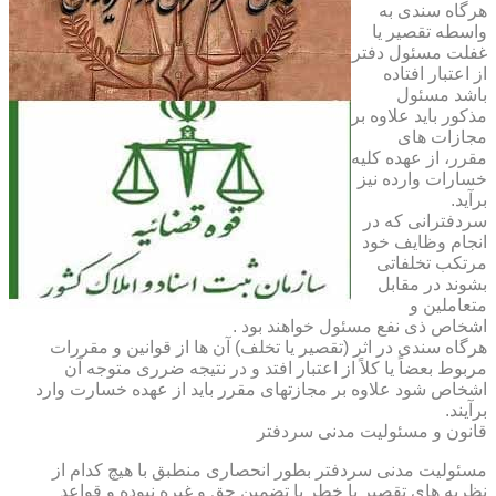
هرگاه سندی به
واسطه تقصیر یا
غفلت مسئول دفتر
از اعتبار افتاده
باشد مسئول
مذکور باید علاوه بر
مجازات های
مقرر، از عهده کلیه
خسارات وارده نیز
برآید.
سردفترانی که در
انجام وظایف خود
مرتکب تخلفاتی
بشوند در مقابل
متعاملین و
اشخاص ذی نفع مسئول خواهند بود .
هرگاه سندی در اثر (تقصیر یا تخلف) آن ها از قوانین و مقررات
مربوط بعضاً یا کلاً از اعتبار افتد و در نتیجه ضرری متوجه آن
اشخاص شود علاوه بر مجازتهای مقرر باید از عهده خسارت وارد
برآیند.
قانون و مسئولیت مدنی سردفتر
مسئولیت مدنی سردفتر بطور انحصاری منطبق با هیچ کدام از
نظریه های تقصیر یا خطر یا تضمین حق و غیره نبوده و قواعد