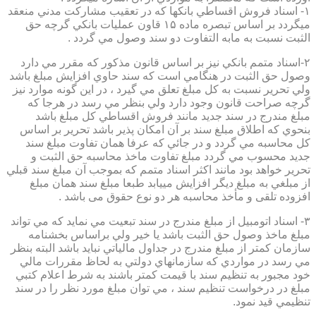
۱- اسناد فروش اقساطي بانكها كه در تعقيب مشاركت مدني منعقد
ميگردد بر اساس تبصره ماده ۱۵ قاون عمليات بانكي گرچه حق
الثبت نسبت به مابه التفاوت دو سند وصول مي گردد .
۲-اسناد متمم بانكي نيز بر اساس قانون مذكور كه مقرر مي دارد
وصول حق الثبت در هنگامي است كه سند حاوي افزايش مبلغ باشد
ولي تحرير نسبت به كل مبلغ تعلق مي گيرد ، در اين گونه موارد نيز
گرچه صراحت قانون وجود دارد ولي بنظر مي رسد در هرجا كه
مبلغ مندرج در سند جديد مانند فروش اقساطي كل مبلغ باشد
بنحوي كه اطلاق مبلغ سند بر آن امكان پذير باشد تحرير بر اساس
كل محاسبه مي گردد و در جائي كه عرفا همان تفاوت مبلغ سند
جديد محسوب مي گردد مبلغ تفاوت ماخذ محاسبه حق الثبت و
تحرير خواهد بود مانند اكثر اسناد متمم كه بموجب آن مبلغ سند قبلي
از مبلغي به مبلغ ديگر افزايش مييابد طبعا مبلغ سند همان مبلغ
افزوده تلقی و مأخذ محاسبه هر دو نوع حقوق می باشد .
۳- اسناد اتومبيل از مبلغ مندرج در سند تبعيت مي نمايد كه مي تواند
مبلغ ماخذ وصول حق الثبت باشد يا خير ولي براساس بخشنامه
سازمان كمتر از مبلغ مندرج در جداول مالياتي نبايد باشد البته بنظر
مي رسد در مواردي كه سازمانهاي دولتي به لحاظ مقررات مالي
خود مجبور به تنظيم سند با قيمت كمتر باشند به شرط اعلام كتبي
مبلغ در درخواست تنظيم سند ، مي توان مبلغ مورد نظر را در سند
تنظيمي قيد نمود.