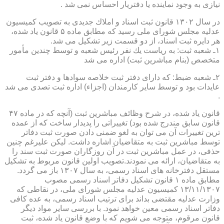
نیازی به وجود نماینده یا دفتریار احساس نمی شد .
در سال ۱۳۰۲ قانون ثبت اسناد و املاك جدیدی به تصویب كمیسیون
عدلیه مجلس شورای ملی رسید كه مطابق ماده ۵ قانون یاد شده،
هر دایره ثبت اسناد، از دو قسمت زیر تشكیل می شد.
۱ـ شعبه ثبت: به ریاست یك نفر رئیس شعبه و توسط چندین مأمور
متخصص (بنام مباشرین ثبت) اداره می شد
۲ـ شعبه ضبط: كه دارای دفتر ثبت خلاصه سوادها و دفتر ثبت
عایدات بود و توسط سایر كارمندان (اجزاء) اداره ثبت تصدی می شد
.
قانون یاد شده، در شرح وظائف مباشرین ثبت (آنچه كه در ماده ۴۷
قانون سابق مندرج شده بود) تغییراتی را پدیدار ساخت كه از عمده
ترین تغییرات آن می توان به لغو ضمنی دادن صورت ثبت دفاتر
توسط مباشرین ثبت به متقاضیان اشاره داشت. لیكن علیرغم چنین
حذفی، در عمل مباشرین ثبت در آن روزگاران صورت ثبت سند را
به متقاضیان، ارائه می نمودند.تصویب اولین قانون مربوط به تشكیل
مستقل دفترخانه های اسناد رسمی، به سال ۱۳۰۷ باز می گردد.
مطابق ماده ۱ قانون تشكیل دفاتر اسناد رسمی مصوب
۱۳/۱۱/۱۳۰۷ كمیسیون عدلیه مجلس شورای ملی، در نقاطی كه
وزارت عدلیه مقتضی بداند برای ترتیب اسناد رسمی، به عده كافی
دفاتر اسناد رسمی معین خواهد نمود. با بررسی سایر مواد دیگر
قانون مرقوم، متوجه می شویم كه با وضع قانون یاد شده، ثبت