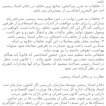
باشد.
۱- تخلفات به ضرر مراجعین: شایع ترین تخلف در دفاتر اسناد رسمی
اخذ حق التحریر اضافـــی از مشتریان می باشد .
۲- تخلفات به ضرر دولت: در حین تنظیم سند رسمی، سردفتر باید
مدارکی را برای جلب موافقت از ادارات ذیربط استعلام و از طرفین
دریافت کند اگر این کار انجام نشود، تخلف رخ داده است. کوتاهی در
وصول حقوق دولتی نظیر مالیات نقل و انتقال خودرو و حق الثبت
نیز میتواند یکی از تخلفـــات احتمالی در دفاتر اسناد رسمی باشد.
۳- مفاسد مخل نظم معاملات: این گونه تخلفات علاوه بر اینکه
ممکــن است باعث ورود خسارت به طرفین معامله شود میتواند
بهداشت حقوقی جامعه را نیز تهدید نماید.
تخلفاتی مانند تنظیم سند بدون حضور اشخاصی که قانوناً باید هنگام
تنظیم سند حضــــور داشته باشند، طبق ماده ۱۰۰ قانون ثبت، جعل
در اسناد رسمی شناخته میشود که معمولاً برای آنها مجـازات کیفری
نیز در نظر گرفته می شود.
نظارت بر دفاتر اسناد رسمی:
دفاتر اسناد رسمی توسط سازمان بازرسی کل کشور، سازمان ثبت
اسناد واملاک، اداره کل ثبت استان ها، وزارت امور اقتصادی و
دارایی و بازرسی کانون سردفتران و دفتر یاران به طور مرتب
بازرسی می شوند. یعنی یکی از بیشترین نظارت ها در بین تمامی
دستگاه ها بر این صنف اعمال می شود. در این رابطه برای جلوگیری