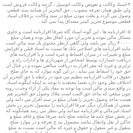
۴-اسناد وكالت و تفويض وكالت اتومبيل ، گرچه وكالت فروش است
ولي طبق همان تعرفه مصوب ، حق التحرير آن همانند سند قطعي
وصول مي گردد و بعلت نبودن مبلغ در سند وكالت، برخلاف اسناد
قطعی موضوع تحریر کمتر مصداق پیدا نمی کند .
۵- اقرارنامه ها ، اين گونه اسناد گاه صرفا اقرارنامه است و حاوي
مسائل مالي نبوده و تحرير آن مورد اتفاق نظر بوده و همان مبلغ
۳۰۰۰۰ ريال مي باشد ولي گاهي ازنظر محتوي يك سند مالي است
مانند اقرارنامه هاي اصلاحي بانك ها نسبت به اسناد قبلي و افزايش
مبلغ و تغييرات در ميزان اقساط و غيره است و يا اقرارنامه هاي
دريافت خسارات توسط اشخاص از شهرداري ها و ادارات راه و
ترابري و غيره كه مقر اقرار به دريافت مبالغي نموده و در قبال آن
حق خود را اسقاط مي نمايد ، در اين گونه موارد كه به جاي صلح
حقوق در قالب اقرارنامه تنظيم مي شود در رابطه با حق التحرير آن
اختلاف نظر وجود دارد بعضا معتقدند با توجه به اينكه اينگونه اسناد
در واقع سندي مالي است وبا توجه به مفاد يكي از آراء وحدت رويه
چون مبلغي كه ماخذ حق الثبت است ملاك وصول حق التحرير هم
هست ماخذ وصول تحرير را همان مبلغ در سند اقرار مي دانند ولي
بعضي از همكاران ديگر صرفا اقرارنامه را مشمول تحرير در بخش
اسناد غيرمالي و اقرارنامه ميدانند ولي بنظر مي رسد همانگونه كه
در بخش صلح نامه ها چنانچه صلح نامه صرفا صلح و فاقد مبلغ و
حاكي از نقل وانتقال نباشد مشمول بند ج تعرفه و در موارد صلح
منقول و غير منقول و حقوق و غيره كه مالي است نسبت به مبلغ