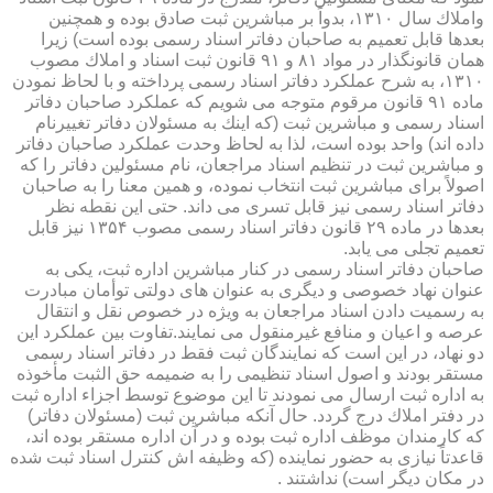
واملاك سال ۱۳۱۰، بدواً بر مباشرین ثبت صادق بوده و همچنین
بعدها قابل تعمیم به صاحبان دفاتر اسناد رسمی بوده است) زیرا
همان قانونگذار در مواد ۸۱ و ۹۱ قانون ثبت اسناد و املاك مصوب
۱۳۱۰، به شرح عملكرد دفاتر اسناد رسمی پرداخته و با لحاظ نمودن
ماده ۹۱ قانون مرقوم متوجه می شویم كه عملكرد صاحبان دفاتر
اسناد رسمی و مباشرین ثبت (كه اینك به مسئولان دفاتر تغییرنام
داده اند) واحد بوده است، لذا به لحاظ وحدت عملكرد صاحبان دفاتر
و مباشرین ثبت در تنظیم اسناد مراجعان، نام مسئولین دفاتر را كه
اصولاً برای مباشرین ثبت انتخاب نموده، و همین معنا را به صاحبان
دفاتر اسناد رسمی نیز قابل تسری می داند. حتی این نقطه نظر
بعدها در ماده ۲۹ قانون دفاتر اسناد رسمی مصوب ۱۳۵۴ نیز قابل
تعمیم تجلی می یابد.
صاحبان دفاتر اسناد رسمی در كنار مباشرین اداره ثبت، یكی به
عنوان نهاد خصوصی و دیگری به عنوان های دولتی توأمان مبادرت
به رسمیت دادن اسناد مراجعان به ویژه در خصوص نقل و انتقال
عرصه و اعیان و منافع غیرمنقول می نمایند.تفاوت بین عملكرد این
دو نهاد، در این است كه نمایندگان ثبت فقط در دفاتر اسناد رسمی
مستقر بودند و اصول اسناد تنظیمی را به ضمیمه حق الثبت مأخوذه
به اداره ثبت ارسال می نمودند تا این موضوع توسط اجزاء اداره ثبت
در دفتر املاك درج گردد. حال آنكه مباشرین ثبت (مسئولان دفاتر)
كه كارمندان موظف اداره ثبت بوده و در آن اداره مستقر بوده اند،
قاعدتاً نیازی به حضور نماینده (كه وظیفه اش كنترل اسناد ثبت شده
در مكان دیگر است) نداشتند .