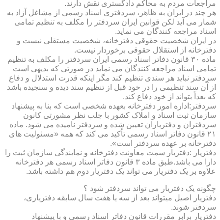
مراجعات مردم به محاکم دادگستری نقش دارند.
هر چند در ایران به ظاهر، سردفتری اسناد رسمی از مشاغل آزاد به
شمار می آید لکن قوانین ایران سردفتر را مکلف به تنظیم تمامی
اسناد مراجعه کنندگان می نماید.
در ایران شخصیت حقوقی دفترخانه، شخصیت مستقلی نیست و
دفترخانه از استقلال حقوقی برخوردار نیست.
ماده ۳۰ قانون دفاتر اسناد رسمی ایران سردفتر را مکلف به تنظیم
تمامی اسناد مراجعه کنندگان می نماید در صورتی که بدیهی است
سردفتر نباید هر سندی تنظیم کند مگر اینکه قدرت استدلال و دفاع
از آن سند تنظیمی را در خود قبل از تنظیم سند دیده و سنجیده باشد
که بعداً بتواند از خود دفاع کند.
سردفتر:اداره امور دفترخانه بعهده شخصی است که بنا به پیشنهاد
سازمان ثبت اسناد و املاک کشور با جلب نظر مشورتی کانون
سردفتران و دفتریاران تعیین شده و سردفتر نامیده می شود. ماده
۲۱ قانون دفاتر اسناد رسمی تأکید می کند که همه «مسئولیت های
دفترخانه بر عهده سردفتر است».
دفتریار :دفتریار سمت معاونت دفترخانه و نمایندگی سازمان ثبت را
دارا می باشد.طبق ماده ۳ قانون دفاتر اسناد رسمی هر دفترخانه
علاوه بر یک دفتریار می تواند یک دفتریار دوم هم داشته باشد.
چگونه یک دفتریار می تواند سردفتر شود ؟
دفتریار اصیل میتواند بعد از سه یا هفت سال سابقه دفتریاری،
سردفتر شوند.
دفتریار برابر مقررات قانون دفاتر اسناد رسمی و با پیشنهاد