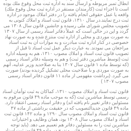
ابطال تمبر مربوطه و ارسال سند به اداره ثبت محل وقوع ملك بوده
است تا اجزاء ثبت (كارمندان مستقر در اداره ثبت محل وقوع ملك)
واقعه یا عمل حقوقی انجام یافته را در دفتر املاك موجود در اداره
ثبت درج نمایند.در سال ۱۳۱۰، قانون ثبت اسناد و املاك كنونی به
تصویب مجلس شورای ملی رسیده و جانشین قانون سال ۱۳۰۸ می
گردد و این در حالی است كه عملاً دفاتر اسناد رسمی از سال ۱۳۰۷
به صورت موردی و محلی از اداره ثبت منتزع شده و به صورت نهاد
خصوصی در كنار اداره ثبت مبادرت و به موازات آن به ثبت اسناد
مراجعان می نمودند. به عبارت دیگر عمل ثبت اسناد تا قبل از
تصویب قانون ثبت اسناد و املاك مصوب ۱۳۱۰، هم به وسیله اداره
ثبت (توسط مباشرین دفتر ثبت) و هم به وسیله دفاتر اسناد رسمی
(كه توسط ماده ۱ قانون سال ۱۳۰۷ بنا به صلاحدید وزیر عدلیه، آنهم
به صورت موردی و با صلاحیت محلی تشكیل گردیده بودند) صورت
می گیرد. (برداشت مفهومی از ماده ۱۱ قانون دفاتر اسناد رسمی
مصوب ۱۳۰۷ )
قانون ثبت اسناد و املاك مصوب ۱۳۱۰، كماكان به ثبت توأمان اسناد
رسمی توسط مباشرین ثبت (كه به موجب ماده ۴۹ قانون مرقوم به
مسئولین دفاتر تغییر نام یافته اند) و دفاتر اسناد رسمی اعتقاد دارد.
ماده ۴۹ قانون جدیدالتصویب كه در حقیقت برداشتی از ماده ۴۷
قانون ثبت اسناد و املاك مصوب سال ۱۲۹۰ و ماده ۱۴۲ قانون ثبت
اسناد و املاك مصوب سال ۱۳۰۸ بود، همان وظایف و اختیارات
مباشرین ثبت را به مسئولین دفاتر هم تعمیم می دهد. (باید توجه
نمود كه معنای مسئولین دفاتر، مندرج در ماده ۴۹ قانون ثبت اسناد