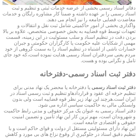
دفاتر اسناد رسمی بخشی از عرضه خدمات ثبتی و تنظیم و ثبت
اسناد رسمی را بر عهده داشته و ضمناً کار مشاوره رایگان و خدمات
معاضدت قضایی جامعه را نیز انجام می دهند.
واگذاری بخشی از امور حاکمیتی شامل ثبت نقل و انتقالات و
تعهدات توسط قوه قضاییه به بخش خصوصی متخصص، علاوه بر بالا
بردن دقت در تنظیم اسناد و سلب مسئولیت در این زمینه، قسمت
مهمی از شکایات علیه حکومت یا کارگزاران حکومتی و جبران
خسارات ناشی از اشتباه در تنظیم اسناد را به سمت گروهی از خود
مردم یعنی سردفتران اسناد رسمی هدایت نموده است،که خود جای
تامل و نگرانی بوده و هست.
دفتر ثبت اسناد رسمی-دفترخانه
دفتر ثبت اسناد رسمی
یا دفترخانه یا محضر یک نهاد مدنی برای
تنظیم حرفه ای عقود و قراردادهاو تنظیم و ثبت رسمی اسناد در
ایران است.هرچند این نهاد زیر نظر قوه قضاییه است ولی بدون
وابستگی مالی به حاکمیت سیاسی اداره می شود.
دفتر اسناد رسمی به عنوان یک مرکز حقوقی و مدنی رابط حاکمیت
و شهروندان است، مهم ترین کار این نهاد تأمین و تضمین امنیت
حقوقی و اقتصادی جامعه است.
این نهاد دارای مسئولیتی مستقل از دولت و قوای حاکم است و با
تنظیم دقیق اسناد در جلوگیری از وقوع نزاع های بی مورد و کاهش