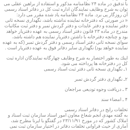
با تدقیق در ماده ۲۴ نظامنامه مذكور و استفاده از براهین عقلی می
توان به شرح وظایف نمایندگان اداره ثبت كل در دفاتر اسناد رسمی
آن روزگار پی برد. ماده ۲۴ نظامنامه یاد شده مقرر می دارد:
« در صورتی كه دفترخانه نماینده نداشته باشد، نگهداری نسخه ثانی
دفتر نماینده و دفتر عایدات و دفتر گردش تمبر و دفتر ثبت مكاتبات
مندرج در ماده ۲۳ قانون دفتر اسناد رسمی به عهده دفتریار خواهد
بود و چنانچه دفترخانه با داشتن دفتریار نماینده هم داشته باشد،
سوای نسخه ثانی دفتر اسناد رسمی و دفتر گردش تمبر (كه به عهده
نماینده خواهد بود) نگهداری سایر دفاتر فوق به عهده دفتریار است .
اینك به طور اختصار به شرح وظایف چهارگانه نمایندگان اداره ثبت
كل در دفترخانه ها پرداخته می شود.
۱ـ نگهداری نسخه ثانی دفتر ثبت اسناد رسمی
۲ـ نگهداری دفتر گردش تمبر
۳ ـ دریافت وجوه تودیعی مراجعان
۴ ـ امضاء سند
تخلفات رایج در دفاتر اسناد رسمی
به گفته مهدی انجم شعاع معاون امور اسناد سازمان ثبت اسناد و
املاک کشور که در مورخ ۲۳/۱۱/۹۱ در گفتگو با ایرنا مطرح شد،
آماری از حیث فراوانی تخلفات دفاتر در اختیار سازمان ثبت نمی