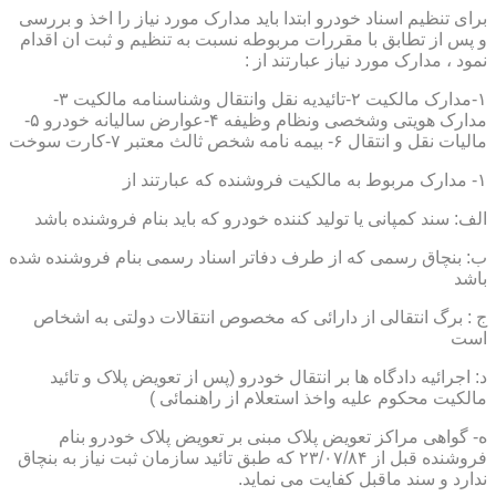
برای تنظیم اسناد خودرو ابتدا باید مدارک مورد نیاز را اخذ و بررسی
و پس از تطابق با مقررات مربوطه نسبت به تنظیم و ثبت ان اقدام
نمود ، مدارک مورد نیاز عبارتند از :
۱-مدارک مالکیت ۲-تائیدیه نقل وانتقال وشناسنامه مالکیت ۳-
مدارک هویتی وشخصی ونظام وظیفه ۴-عوارض سالیانه خودرو ۵-
مالیات نقل و انتقال ۶- بیمه نامه شخص ثالث معتبر ۷-کارت سوخت
۱- مدارک مربوط به مالکیت فروشنده که عبارتند از
الف: سند کمپانی یا تولید کننده خودرو که باید بنام فروشنده باشد
ب: بنچاق رسمی که از طرف دفاتر اسناد رسمی بنام فروشنده شده
باشد
ج : برگ انتقالی از دارائی که مخصوص انتقالات دولتی به اشخاص
است
د: اجرائیه دادگاه ها بر انتقال خودرو (پس از تعویض پلاک و تائید
مالکیت محکوم علیه واخذ استعلام از راهنمائی )
ه- گواهی مراکز تعویض پلاک مبنی بر تعویض پلاک خودرو بنام
فروشنده قبل از ۲۳/۰۷/۸۴ که طبق تائید سازمان ثبت نیاز به بنچاق
ندارد و سند ماقبل کفایت می نماید.