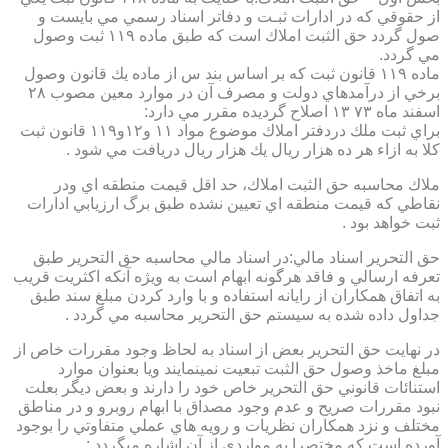
از حقوقي كه در ادارات ثبـت و دفاتر اسناد رسمي مي بايست و
صول گردد حق الثبت املاك است كه طبق ماده ۱۱۹ ثبت وصول
مي گردد.
ماده ۱۱۹ قانون ثبت كه بر اساس بند س از ماده يك قانون وصول
برخي از درآمدهاي دولت و مصرف آن در موارد معين مصوب ۲۸
اسفند ماه ۷۳ ۱۳ اصلاح گرديده مقرر مي دارد:
براي ثبت ملك دردفتر املاك موضوع مواد ۱۱ و۱۲و۱۱۹ قانون ثبت
كلا به ازاء هر ده هزار ريال يك هزار ريال دريافت مي شود .
ملاك محاسبه حق الثبت املاك، حد اقل قيمت منطقه اي ودر
نقاطي كه قيمت منطقه اي تعيين نشده طبق برگ ارزيابي ادارات
ثبت خواهد بود .
حق التحرير اسناد مالي:در اسناد مالي محاسبه حق التحرير طبق
تعرفه ارسالي و فاقد هرگونه ابهام است به ويژه آنكه اكثريت قريب
به اتفاق همكاران از رايانه استفاده و با وارد كردن مبلغ سند طبق
جداول داده شده به سيستم حق التحرير محاسبه مي گردد .
در نهايت حق التحرير بعض از اسناد به لحاظ وجود مقررات خاص از
مبلغ ماخذ وصول حق الثبت تبعيت نمينمايند ويا بعنوان موارد
استنائات قانوني حق التحرير خاص خود را دارند و بعض ديگر بعلت
نبود مقررات صريح و عدم وجود مصداق با ابهام روبرو و در مناطق
مختلف و نزد همكاران نظريات و رويه هاي عملي متفاوتي را بوجود
آورده است كه مختصرا به مواردي از آن اشاره ميگردد :