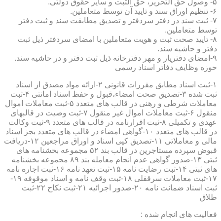
۵- وصول حق التحریر، حق الثبت و سایر حقوق دولتی.
۶- تنظیم اوراق سند و تایید آن توسط متعاملین.
۷- ثبت سند در دفتر سردفتر و تصدیق مطابقت سند و ثبت دفتر
توسط متعاملین.
۸- تایید صحت ثبت و هویت متعاملین با امضای سردفتر ذیل ثبت
دفتر و حاشیه سند.
۹-امضای دفتریار و مهر دفترخانه ذیل ثبت دفتر و در حاشیه سند.
حوزه وظایف دفاتر اسناد رسمی
۱-ثبت اسناد مطابق مقررات قانونی ۲-ارائه مواد مصدق از اسناد
ثبت شده ۳-تصدیق صحت امضاء،قبول و حفظ اسناد امانتی ۴-ثبت
معاملات شرطی و رهنی در قالب های متعدد ۵-ثبت معاملات اموال
منقول ۶-ثبت معاملات اموال غیر منقول ۷-ثبت وصیت در قالبهای
عهدی و تکمیلی ۸-ثبت اقرارنامه در قالب های متعدد ۹-ثبت وکالت
در قالب های متعدد ۱۰-گواهی امضاء در قالب های متعدد بجز اسناد
مالی و معاملاتی ۱۱-تصدیق کپی اسناد و اوراق مراجعین ۱۲-دریافت
قبوض سپرده مستاجرین در قالب بند ۵۲ مجموعه بخشنامه های
ثبتی ۱۳-صدور گواهی عدم انجام معامله بند ۸۹ مجموعه بخشنامه
های ثبتی ۱۴-ثبت رضایت نامه ۱۵-ثبت تعهد نامه ۱۶-ثبت اجاره نامه
۱۷-ثبت معاملات سرقفلی ۱۸-ثبت وقف نامه و اسناد موقوفه ۱۹-
ثبت اسناد ضمانت نامه ۲۰-صدور اجرائیه ۲۱-ثبت نکاح ۲۲-ثبت
طلاق
فعالیت های انجام شده :