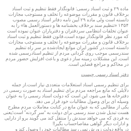
ماده ۲۹ و ثبت اسناد رسمی: قانونگذار فقط تنظیم و ثبت اسناد
برخلاف قانون و مقررات موضوعه را تخلف و مستوجب مجازات
دانسته است ولی ماده ۲۹ آیین نامه دفاتر اسناد رسمی مصوب
۱۳۵۴ «تنظیم سند برخلاف بخشنامه ها و دستورالعمل ها» را به
عنوان تخلفات انتظامی سردفتران و دفتریاران عنوان نموده است
که مورد نظر قانونگذار نبوده است،قانون فقط تنظیم و ثبت اسناد
برخلاف قانون و مقررات موضوعه را تخلف و مستوجب مجازات
دانسته است.در کشور ایران موانع ایجادشده بر سر راه تنظیم
سندرسمی موجب روی گردانی مردم از تنظیم اسنادرسمی شده
است. این مشکلات زمینه ساز دعوی و باعث افزایش حضور مردم
در محاکم و مراجع قضایی است.
دفتر اسناد رسمی چیست
برای تنظیم رسمی اسناد استعلامات متعددی نیاز است.از جمله
دلایلی که مانع مراجعه مردم برای تنظیم اسناد به صورت رسمی در
دفترخانه ها می شود، این است که دولت اسناد رسمی را به عنوان
وسیله ای برای وصول مطالبات خود قرار می دهد.
یکی از مطالبی که به عنوان مانع در کتابت معاملات مردم مطرح
هست تبدیل شدن سند رسمی برای دولت به “سر گردنه” است؛یعنی
به فردی که می خواهد سندش را منتقل کند می گویند برو از دارایی
و ادارات دیگر گواهی مفاصاحساب بگیر!!
در واقع دولت زورش نمی رسد مطالبات خود را وصول کند و