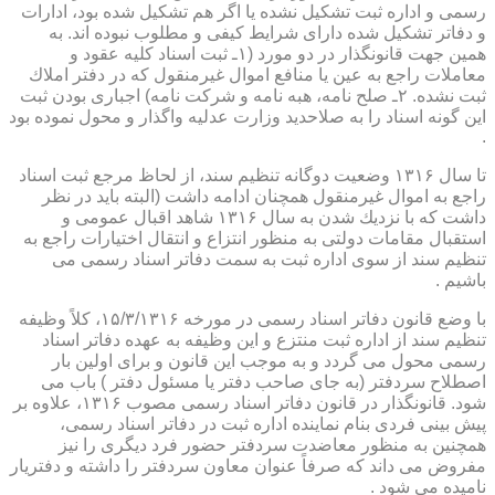
رسمی و اداره ثبت تشكیل نشده یا اگر هم تشكیل شده بود، ادارات
و دفاتر تشكیل شده دارای شرایط كیفی و مطلوب نبوده اند. به
همین جهت قانونگذار در دو مورد (۱ـ ثبت اسناد كلیه عقود و
معاملات راجع به عین یا منافع اموال غیرمنقول كه در دفتر املاك
ثبت نشده. ۲ـ صلح نامه، هبه نامه و شركت نامه) اجباری بودن ثبت
این گونه اسناد را به صلاحدید وزارت عدلیه واگذار و محول نموده بود
.
تا سال ۱۳۱۶ وضعیت دوگانه تنظیم سند، از لحاظ مرجع ثبت اسناد
راجع به اموال غیرمنقول همچنان ادامه داشت (البته باید در نظر
داشت كه با نزدیك شدن به سال ۱۳۱۶ شاهد اقبال عمومی و
استقبال مقامات دولتی به منظور انتزاع و انتقال اختیارات راجع به
تنظیم سند از سوی اداره ثبت به سمت دفاتر اسناد رسمی می
باشیم .
با وضع قانون دفاتر اسناد رسمی در مورخه ۱۵/۳/۱۳۱۶، كلاً وظیفه
تنظیم سند از اداره ثبت منتزع و این وظیفه به عهده دفاتر اسناد
رسمی محول می گردد و به موجب این قانون و برای اولین بار
اصطلاح سردفتر (به جای صاحب دفتر یا مسئول دفتر ) باب می
شود. قانونگذار در قانون دفاتر اسناد رسمی مصوب ۱۳۱۶، علاوه بر
پیش بینی فردی بنام نماینده اداره ثبت در دفاتر اسناد رسمی،
همچنین به منظور معاضدت سردفتر حضور فرد دیگری را نیز
مفروض می داند كه صرفاً عنوان معاون سردفتر را داشته و دفتریار
نامیده می شود .