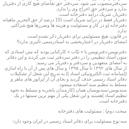
سردفترمنصوب می شود. سردفتر حق تقاضای هیچ کاری از دفتریار
ندارد و سردفتر حق اخراج وی را ندارد.
دفتریار، شریک درآمد دفترخانه است.
دفتریار فقط در درآمد شریک است (15 درصد از حق التحریر ماهیانه
دفترخانه )و در کار و مسئولیت و هزینه ها وضررها هیچ شراکتی
ندارد.
در قانون، هیچ مسئولیتی برای دفتریار ذکر نشده است.
امضای دفتریار در اعتباربخشی به اسنادرسمی تأثیری ندارد!!
دفترنویس:دفترنویس یا « ثبّات » کارکنانی بودند که متن اسنادی که
متون اسناد تنظیمی را در دفتر سردفتر ثبت می کردند و این دفاتر
به امضای متعهدین و سردفتر و دفتریار می رسید.
از سال های ۱۳۹۲ تا سال ۱۳۹۵ و سال های پس از آن با راه اندازی
((سامانه ثبت الکترونیکی اسناد )) به تدریج این شغل از تشکیلات
دفاتر اسناد رسمی حذف گردید و بجای آن از اپراتور های ماهر و
مسلط به تنظیم سند استفاده میشود.
سندنویس:سندنویسان همان (کارمندان باتجربه و مسلط به نحوه
تنظیم اسناد )هستند و این شغل یکی از مهم ترین سمتها در یک
دفترخانه است.
مبحث دوم) : مسئولیت های دفترخانه
سه نوع مسئولیت برای دفاتر اسناد رسمی در ایران وجود دارد: