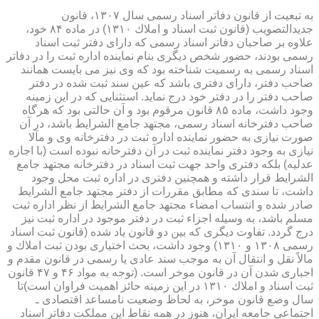
به تبعیت از قانون دفاتر اسناد رسمی سال ۱۳۰۷، قانون
جدیدالتصویب (قانون ثبت اسناد و املاك ۱۳۱۰) در ماده ۸۴ خود،
علاوه بر صاحبان دفاتر اسناد رسمی كه دارای دفتر ثبت اسناد
رسمی بودند، حضور شخص دیگری بنام نماینده اداره ثبت را در دفاتر
اسناد رسمی به رسمیت شناخته بود كه وی نیز می بایست همانند
صاحب دفتر، دارای دفتری باشد كه عین سند ثبت شده در دفتر
صاحب دفتر را در دفتر خود درج نماید. استثنایی كه در این زمینه
وجود داشت، ماده ۸۵ قانون مرقوم بود و آن حالتی بود كه هرگاه
صاحب دفترخانه اسناد رسمی، مجتهد جامع الشرایط باشد، در آن
صورت نیازی به حضور نماینده اداره ثبت در دفترخانه وی و مآلا
نیازی به وجود دفتر نماینده ثبت در آن دفترخانه نبوده است (با اجازه
عدلیه) بلكه دفتری واحد جهت ثبت اسناد در دفترخانه مجتهد جامع
الشرایط قرار داشته و همچنین دفتری در اداره ثبت محل وجود
داشت، تا سندی كه مطابق مقررات از دفتر مجتهد جامع الشرایط
صادر شده و انتساب امضاء مجتهد جامع الشرایط از نظر اداره ثبت
مسلم باشد، به وسیله اجزاء ثبت در دفتر موجود در اداره ثبت نیز
درج گردد. تفاوت دیگری كه بین دو قانون یاد شده (قانون ثبت اسناد
رسمی ۱۳۰۸ و ۱۳۱۰) وجود داشت، بحث اختیاری بودن ثبت املاك و
مالاً نقل و انتقال آن به موجب سند عادی یا رسمی در قانون مقدم و
اجباری شدن آن در قانون موخر است. (توجه به مواد ۴۶ و ۴۷ قانون
ثبت اسناد و املاك ۱۳۱۰ در این زمینه حائز اهمیت فراوان است)تا
سال وضع قانون موخر، به لحاظ وضعیت نامساعد اقتصادی ـ
اجتماعی جامعه ایران، هنوز در همه نقاط این مملكت دفاتر اسناد