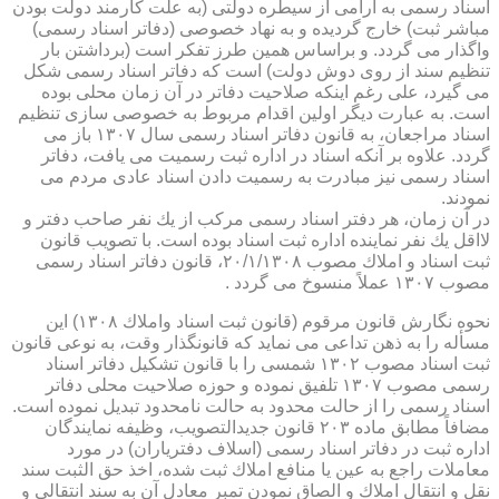
اسناد رسمی به آرامی از سیطره دولتی (به علت كارمند دولت بودن
مباشر ثبت) خارج گردیده و به نهاد خصوصی (دفاتر اسناد رسمی)
واگذار می گردد. و براساس همین طرز تفكر است (برداشتن بار
تنظیم سند از روی دوش دولت) است كه دفاتر اسناد رسمی شكل
می گیرد، علی رغم اینكه صلاحیت دفاتر در آن زمان محلی بوده
است. به عبارت دیگر اولین اقدام مربوط به خصوصی سازی تنظیم
اسناد مراجعان، به قانون دفاتر اسناد رسمی سال ۱۳۰۷ باز می
گردد. علاوه بر آنكه اسناد در اداره ثبت رسمیت می یافت، دفاتر
اسناد رسمی نیز مبادرت به رسمیت دادن اسناد عادی مردم می
نمودند.
در آن زمان، هر دفتر اسناد رسمی مركب از یك نفر صاحب دفتر و
لااقل یك نفر نماینده اداره ثبت اسناد بوده است. با تصویب قانون
ثبت اسناد و املاك مصوب ۲۰/۱/۱۳۰۸، قانون دفاتر اسناد رسمی
مصوب ۱۳۰۷ عملاً منسوخ می گردد .
نحوه نگارش قانون مرقوم (قانون ثبت اسناد واملاك ۱۳۰۸) این
مسأله را به ذهن تداعی می نماید كه قانونگذار وقت، به نوعی قانون
ثبت اسناد مصوب ۱۳۰۲ شمسی را با قانون تشكیل دفاتر اسناد
رسمی مصوب ۱۳۰۷ تلفیق نموده و حوزه صلاحیت محلی دفاتر
اسناد رسمی را از حالت محدود به حالت نامحدود تبدیل نموده است.
مضافاً مطابق ماده ۲۰۳ قانون جدیدالتصویب، وظیفه نمایندگان
اداره ثبت در دفاتر اسناد رسمی (اسلاف دفتریاران) در مورد
معاملات راجع به عین یا منافع املاك ثبت شده، اخذ حق الثبت سند
نقل و انتقال املاك و الصاق نمودن تمبر معادل آن به سند انتقالی و