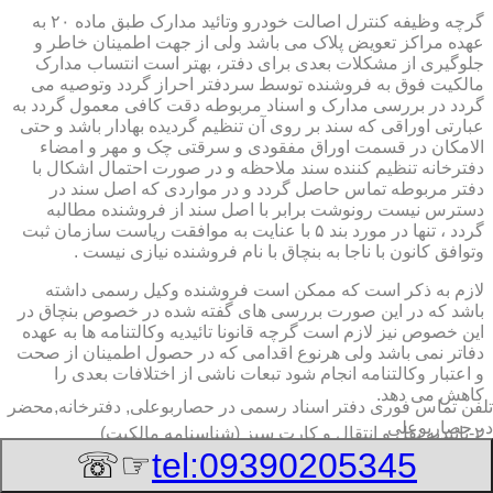
گرچه وظیفه کنترل اصالت خودرو وتائید مدارک طبق ماده ۲۰ به
عهده مراکز تعویض پلاک می باشد ولی از جهت اطمینان خاطر و
جلوگیری از مشکلات بعدی برای دفتر، بهتر است انتساب مدارک
مالکیت فوق به فروشنده توسط سردفتر احراز گردد وتوصیه می
گردد در بررسی مدارک و اسناد مربوطه دقت کافی معمول گردد به
عبارتی اوراقی که سند بر روی آن تنظیم گردیده بهادار باشد و حتی
الامکان در قسمت اوراق مفقودی و سرقتی چک و مهر و امضاء
دفترخانه تنظیم کننده سند ملاحظه و در صورت احتمال اشکال با
دفتر مربوطه تماس حاصل گردد و در مواردی که اصل سند در
دسترس نیست رونوشت برابر با اصل سند از فروشنده مطالبه
گردد ، تنها در مورد بند ۵ با عنایت به موافقت ریاست سازمان ثبت
وتوافق کانون با ناجا به بنچاق با نام فروشنده نیازی نیست .
لازم به ذکر است که ممکن است فروشنده وکیل رسمی داشته
باشد که در این صورت بررسی های گفته شده در خصوص بنچاق در
این خصوص نیز لازم است گرچه قانونا تائیدیه وکالتنامه ها به عهده
دفاتر نمی باشد ولی هرنوع اقدامی که در حصول اطمینان از صحت
و اعتبار وکالتنامه انجام شود تبعات ناشی از اختلافات بعدی را
کاهش می دهد.
تلفن تماس فوری
دفتر اسناد رسمی در حصاربوعلی, دفترخانه,محضر
در حصاربوعلی
۲-تائیدیه نقل و انتقال و کارت سبز (شناسنامه مالکیت)
☞☏
tel:09390205345
برگ تائیدیه نقل و انتقال صادره از مراکز تعویض پلاک حاوی
مشخصات کامل خودرو اعم از نوع ، سیستم ، مدل ، رنگ ، شماره