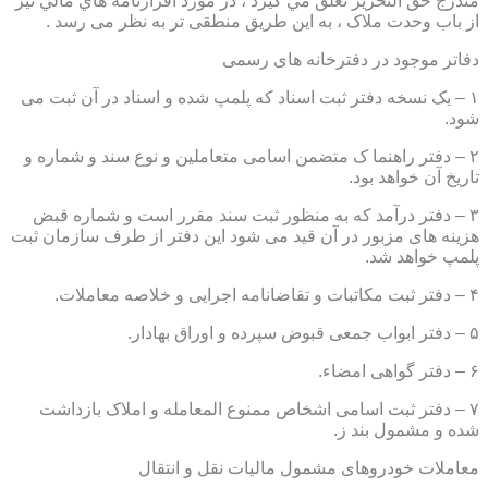
مندرج حق التحرير تعلق مي گيرد ، در مورد اقرارنامه هاي مالي نيز
از باب وحدت ملاک ، به این طریق منطقی تر به نظر می رسد .
دفاتر موجود در دفترخانه های رسمی
۱ – یک نسخه دفتر ثبت اسناد که پلمپ شده و اسناد در آن ثبت می
شود.
۲ – دفتر راهنما ک متضمن اسامی متعاملین و نوع سند و شماره و
تاریخ آن خواهد بود.
۳ – دفتر درآمد که به منظور ثبت سند مقرر است و شماره قبض
هزینه های مزبور در آن قید می شود این دفتر از طرف سازمان ثبت
پلمپ خواهد شد.
۴ – دفتر ثبت مکاتبات و تقاضانامه اجرایی و خلاصه معاملات.
۵ – دفتر ابواب جمعی قبوض سپرده و اوراق بهادار.
۶ – دفتر گواهی امضاء.
۷ – دفتر ثبت اسامی اشخاص ممنوع المعامله و املاک بازداشت
شده و مشمول بند ز.
معاملات خودروهای مشمول مالیات نقل و انتقال