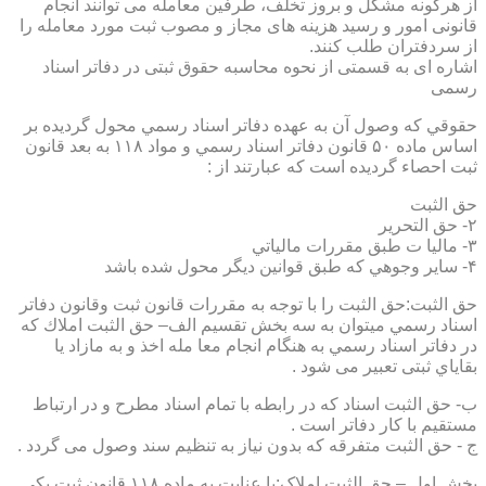
از هرگونه مشکل و بروز تخلف، طرفین معامله می توانند انجام
قانونی امور و رسید هزینه های مجاز و مصوب ثبت مورد معامله را
از سردفتران طلب کنند.
اشاره ای به قسمتی از نحوه محاسبه حقوق ثبتی در دفاتر اسناد
رسمی
حقوقي كه وصول آن به عهده دفاتر اسناد رسمي محول گرديده بر
اساس ماده ۵۰ قانون دفاتر اسناد رسمي و مواد ۱۱۸ به بعد قانون
ثبت احصاء گرديده است كه عبارتند از :
حق الثبت
۲- حق التحرير
۳- ماليا ت طبق مقررات مالياتي
۴- ساير وجوهي كه طبق قوانين ديگر محول شده باشد
حق الثبت:حق الثبت را با توجه به مقررات قانون ثبت وقانون دفاتر
اسناد رسمي ميتوان به سه بخش تقسيم الف– حق الثبت املاك كه
در دفاتر اسناد رسمي به هنگام انجام معا مله اخذ و به مازاد يا
بقاياي ثبتی تعبیر می شود .
ب- حق الثبت اسناد كه در رابطه با تمام اسناد مطرح و در ارتباط
مستقيم با كار دفاتر است .
ج - حق الثبت متفرقه كه بدون نياز به تنظیم سند وصول می گردد .
بخش اول – حق الثبت املاک:با عنايت به ماده ۱۱۸ قانون ثبت يكي