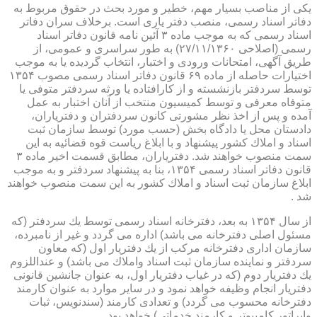
یكی از مناصب بسیار مهم، خطیر و مورد بحث در حقوق مربوط به
دفاتر اسناد رسمی، منصب دفتر یاری است. برخلاف سران دفاتر
اسناد رسمی كه به موجب ماده ۳ آئین نامه قانون دفاتر اسناد
رسمی (اصلاحی ۲۷/۱۱/۱۳۶۰) به طور سراسری و عمومی، از
طریق آگهی، امتحانات ورودی و اختبار، انتخاب گردیده یا به موجب
اختیارات حاصله از ماده ۶۹ قانون دفاتر اسناد رسمی مصوب ۱۳۵۴
توسط سردفتر بازنشسته و از كارافتاده یا ورثه سردفتر متوفی یا
متوفاه معرفی و توسط كمیسیون منتخب از آنان اختبار به عمل
آمده و پس از اخذ نظر مشورتی كانون سردفتران و دفتریاران،
دادستان محل یا دادگاه بخش (حسب مورد) توسط سازمان ثبت
اسناد و املاك كشور پیشنهاد و با ابلاغ ریاست قوه قضائیه به این
سمت منصوب خواهند شد. دفتریاران، مطابق قسمت اخیر ماده ۳
قانون دفاتر اسناد رسمی ۱۳۵۴، بنا به پیشنهاد سردفتر و به موجب
ابلاغ سازمان ثبت اسناد و املاك كشور به این سمت منصوب خواهند
شد .
از سال ۱۳۵۴ به بعد، دفترخانه اسناد رسمی توسط یك سردفتر (كه
مسئول اصلی دفترخانه می باشد) اداره می گردد و غیر از نامبرده،
سازمان اداری دفترخانه مركب از یك دفتریار اول (كه معاون
سردفتر و نماینده سازمان ثبت اسناد واملاك می باشد) و عنداللزوم
یك دفتریار دوم (كه در غیاب دفتریار اول، به عنوان جانشین قانونی
دفتریار انجام وظیفه خواهد نمود و در سایر موارد به عنوان كارمند
دفترخانه محسوب می گردد) و تعدادی كارمند (سندنویس، ثبات
واپراتور كامپیوتر و كارمند خدماتی) خواهد بود .