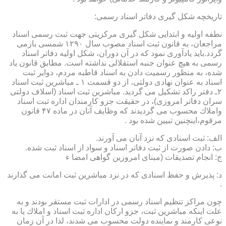
تاریخچه شكل گیری دفاتر اسناد رسمی:
نطفه اولیه و ابتدایی شكل گیری مركزیتی جهت ثبت رسمی اسناد
مراجعان، به قانون ثبت اسناد مصوب سال ۱۲۹۰ شمسی بازمی
گردد.باید یادآوری نمود كه در آن دوران، شكل اولیه دفاتر اسناد
رسمی به هیچ عنوان جنبه استقلالی نداشته است. مطابق قانون یاد
شده، به منظور رسمیت دادن به اسناد قاطبه مردم، دوایر ثبت
اسناد به عنوان نهادی دولتی، از دو قسمت ۱ ـ مباشرین ثبت اسناد
۲ـ دفتر راكد تشكیل می گردید. مباشرین ثبت اسناد (اسلاف دولتی
سران دفاتر امروزی)، در حقیقت جزو كارمندان اداره ثبت اسناد
واملاك محسوب می گردیدند كه وظایف آنان در ماده ۴۷ قانون
مرقوم،اینچنین تبیین شده بود .
الف: ثبت اسنادی كه نزد آنان می آورند.
ب: دادن صورت از ثبت دفاتر اسناد و سواد از اسناد ثبت شده.
ج: انجام تصدیقات (مبنای امروزین گواهی امضا ء
د: پذیرش و حفظ اسنادی كه در نزد مباشرین ثبت امانت می گذارند
.
چون مراكز تنظیم اسناد رسمی در ادارات ثبت مستقر بودند و به
علت اینكه مباشرین ثبت، جزو اركان اداره ثبت اسناد و املاك یا به
نوعی كارمند و نماینده دولت محسوب می شدند، لذا در آن زمان