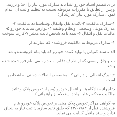
برای تنظیم اسناد خودرو ابتدا باید مدارک مورد نیاز را اخذ و بررسی
و پس از تطابق با مقررات مربوطه نسبت به تنظیم و ثبت ان اقدام
نمود ، مدارک مورد نیاز عبارتند از :
۱-مدارک مالکیت ۲-تائیدیه نقل وانتقال وشناسنامه مالکیت ۳-
مدارک هویتی وشخصی ونظام وظیفه ۴-عوارض سالیانه خودرو ۵-
مالیات نقل و انتقال ۶- بیمه نامه شخص ثالث معتبر ۷-کارت سوخت
۱- مدارک مربوط به مالکیت فروشنده که عبارتند از
الف: سند کمپانی یا تولید کننده خودرو که باید بنام فروشنده باشد
ب: بنچاق رسمی که از طرف دفاتر اسناد رسمی بنام فروشنده شده
باشد
ج : برگ انتقالی از دارائی که مخصوص انتقالات دولتی به اشخاص
است
د: اجرائیه دادگاه ها بر انتقال خودرو (پس از تعویض پلاک و تائید
مالکیت محکوم علیه واخذ استعلام از راهنمائی )
ه- گواهی مراکز تعویض پلاک مبنی بر تعویض پلاک خودرو بنام
فروشنده قبل از ۲۳/۰۷/۸۴ که طبق تائید سازمان ثبت نیاز به بنچاق
ندارد و سند ماقبل کفایت می نماید.