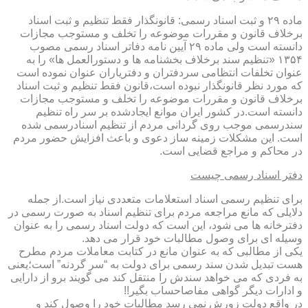
ماده ۲۹ و ثبت اسناد رسمی: قانونگذار فقط تنظیم و ثبت اسناد
برخلاف قانون و مقررات موضوعه را تخلف و مستوجب مجازات
دانسته است ولی ماده ۲۹ آیین نامه دفاتر اسناد رسمی مصوب
۱۳۵۴ «تنظیم سند برخلاف بخشنامه ها و دستورالعمل ها» را به
عنوان تخلفات انتظامی سردفتران و دفتریاران عنوان نموده است
که مورد نظر قانونگذار نبوده است،قانون فقط تنظیم و ثبت اسناد
برخلاف قانون و مقررات موضوعه را تخلف و مستوجب مجازات
دانسته است.در کشور ایران موانع ایجادشده بر سر راه تنظیم
سندرسمی موجب روی گردانی مردم از تنظیم اسنادرسمی شده
است. این مشکلات زمینه ساز دعوی و باعث افزایش حضور مردم
در محاکم و مراجع قضایی است.
دفتر اسناد رسمی چیست
برای تنظیم رسمی اسناد استعلامات متعددی نیاز است.از جمله
دلایلی که مانع مراجعه مردم برای تنظیم اسناد به صورت رسمی در
دفترخانه ها می شود، این است که دولت اسناد رسمی را به عنوان
وسیله ای برای وصول مطالبات خود قرار می دهد.
یکی از مطالبی که به عنوان مانع در کتابت معاملات مردم مطرح
هست تبدیل شدن سند رسمی برای دولت به “سر گردنه” است؛یعنی
به فردی که می خواهد سندش را منتقل کند می گویند برو از دارایی
و ادارات دیگر گواهی مفاصاحساب بگیر!!
در واقع دولت زورش نمی رسد مطالبات خود را وصول کند و