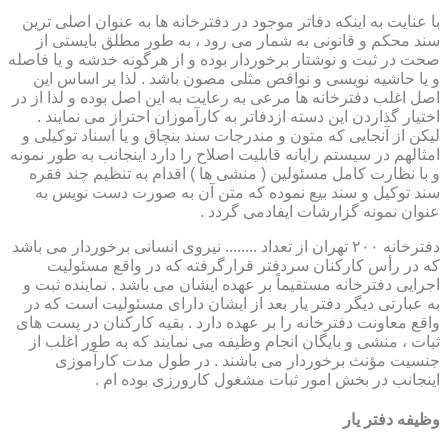
با عنایت به اینکه دفاتر موجود در دفترخانه ها به عنوان اصلی ترین
سند محکم و قانونی به شمار می رود ، به طور مطلق بایستی از
صحت در ثبت و نوشتار برخوردار بوده و از هرگونه خدشه و یا فاصله
و یا حاشیه نویسی و نواقص مثلی مصون باشد . لذا بر اساس این
اصل اغلب دفترخانه ها مرعی به رعایت به این اصل بوده و لذا از در
اختیار گذاردن این دسته ازدفاتر به کارآموزان احتراز می نمایند .
لیکن از آنجایی که متون و مندرجات سند بنچاق و یا اسناد توکیلی و
امثالهم در سیستم رایانه قابلیت اصلاح را دارد اینجانب به طور نمونه
و با نظارت کامل مسئولین ( منشی ها ) اقدام به تنظیم چند فقره
سند توکیل و سند بیع نموده که متن آن به صورت دست نویس به
عنوان نمونه گزارشات ایفادمی گردد .
دفترخانه ۲۰۰ تهران از تعداد ........ نیروی انسانی برخوردار می باشد
که در رأس کارکنان سردفتر قرارگرفته که در واقع مسئولیت
اجرایی دفترخانه مستقیماً بر عهده ایشان می باشد . نماینده ثبت و
به عبارتی دیگر دفتر یار بعد از ایشان دارای مسئولیت است که در
واقع معاونت دفترخانه را بر عهده دارد . بقیه کارکنان در پست های
ثبات ، منشی و بایگان انجام وظیفه می نمایند که به طور اغلب از
جنسیت مؤنث برخوردار می باشند . در طول مدت کارآموزی
اینجانب در بخش امور ثبات مشغول کارورزی بوده ام .
وظیفه دفتر یار