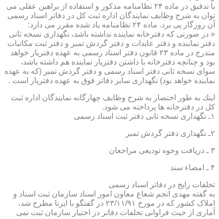
با تدقیق در ماده ۲۴ نظامنامه مذكور و استفاده از براهین عقلی می
توان به شرح وظایف نمایندگان اداره ثبت كل در دفاتر اسناد رسمی
آن روزگار پی برد. ماده ۲۴ نظامنامه یاد شده مقرر می دارد:
« در صورتی كه دفترخانه نماینده نداشته باشد، نگهداری نسخه ثانی
دفتر نماینده و دفتر عایدات و دفتر گردش تمبر و دفتر ثبت مكاتبات
مندرج در ماده ۲۳ قانون دفتر اسناد رسمی به عهده دفتریار خواهد
بود و چنانچه دفترخانه با داشتن دفتریار نماینده هم داشته باشد،
سوای نسخه ثانی دفتر اسناد رسمی و دفتر گردش تمبر (كه به عهده
نماینده خواهد بود) نگهداری سایر دفاتر فوق به عهده دفتریار است .
اینك به طور اختصار به شرح وظایف چهارگانه نمایندگان اداره ثبت
كل در دفترخانه ها پرداخته می شود.
۱ـ نگهداری نسخه ثانی دفتر ثبت اسناد رسمی
۲ـ نگهداری دفتر گردش تمبر
۳ ـ دریافت وجوه تودیعی مراجعان
۴ ـ امضاء سند
تخلفات رایج در دفاتر اسناد رسمی
به گفته مهدی انجم شعاع معاون امور اسناد سازمان ثبت اسناد و
املاک کشور که در مورخ ۲۳/۱۱/۹۱ در گفتگو با ایرنا مطرح شد،
آماری از حیث فراوانی تخلفات دفاتر در اختیار سازمان ثبت نمی