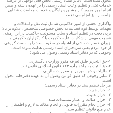
محول شده است. دفاتر اسناد رسمی بخش قابل توجهی از عرضه
خدمات ثبتی و تنظیم و ثبت اسناد رسمی را بر عهده داشته و ضمن
انجام امور مزبور کار مشاوره رایگان و خدمات معاضدت قضایی
جامعه را نیز انجام می دهند،
واگذاری بخشی از امور حاکمیتی شامل ثبت نقل و انتقالات و
تعهدات توسط قوه قضائیه به بخش خصوصی متخصص، علاوه بر بالا
بردن دقت در تنظیم اسناد و سلب مسئولیت حاکمیت در این زمینه،
قسمت مهمی از شکایات علیه حکومت یا کارگزاران حکومتی و
جبران خسارات ناشی از اشتباه در تنظیم اسناد را به سمت گروهی
از خود مردم یعنی سردفتران اسناد رسمی هدایت نموده است.
وجوهی که در دفاتر اسناد رسمی وصول می شود :
۱-حق التحریر طبق تعرفه مقرر وزارت دادگستری.
۲-حق الثبت به ماخذ ماده ۱۲۳ قانون اصلاحی قانون ثبت.
۳-مالیات و حق تمبر برابر مقررات مالیاتی.
۴-سایر وجوهی که طبق قوانین وصول آن به عهده دفترخانه محول
است.
مراحل تنظیم سند در دفاتر اسناد رسمی:
۱- احراز هویت.
۲- احراز اهلیت.
۳- احراز اصالت و اعتبار مستندات سند.
۴- احراز انجام مقررات قانونی و انجام مکاتبات لازم و اطمینان از
عدم منع قانونی تنظیم سند.