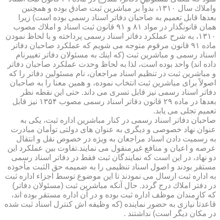
واملاك سال ۱۳۱۰، بدواً بر مباشرین ثبت صادق بوده و همچنین
بعدها قابل تعمیم به صاحبان دفاتر اسناد رسمی بوده است) زیرا
همان قانونگذار در مواد ۸۱ و ۹۱ قانون ثبت اسناد و املاك مصوب
۱۳۱۰، به شرح عملكرد دفاتر اسناد رسمی پرداخته و با لحاظ نمودن
ماده ۹۱ قانون مرقوم متوجه می شویم كه عملكرد صاحبان دفاتر
اسناد رسمی و مباشرین ثبت (كه اینك به مسئولان دفاتر تغییرنام
داده اند) واحد بوده است، لذا به لحاظ وحدت عملكرد صاحبان دفاتر
و مباشرین ثبت در تنظیم اسناد مراجعان، نام مسئولین دفاتر را كه
اصولاً برای مباشرین ثبت انتخاب نموده، و همین معنا را به صاحبان
دفاتر اسناد رسمی نیز قابل تسری می داند. حتی این نقطه نظر
بعدها در ماده ۲۹ قانون دفاتر اسناد رسمی مصوب ۱۳۵۴ نیز قابل
تعمیم تجلی می یابد.
صاحبان دفاتر اسناد رسمی در كنار مباشرین اداره ثبت، یكی به
عنوان نهاد خصوصی و دیگری به عنوان های دولتی توأمان مبادرت
به رسمیت دادن اسناد مراجعان به ویژه در خصوص نقل و انتقال
عرصه و اعیان و منافع غیرمنقول می نمایند.تفاوت بین عملكرد این
دو نهاد، در این است كه نمایندگان ثبت فقط در دفاتر اسناد رسمی
مستقر بودند و اصول اسناد تنظیمی را به ضمیمه حق الثبت مأخوذه
به اداره ثبت ارسال می نمودند تا این موضوع توسط اجزاء اداره ثبت
در دفتر املاك درج گردد. حال آنكه مباشرین ثبت (مسئولان دفاتر)
كه كارمندان موظف اداره ثبت بوده و در آن اداره مستقر بوده اند،
قاعدتاً نیازی به حضور نماینده (كه وظیفه اش كنترل اسناد ثبت شده
در مكان دیگر است) نداشتند .