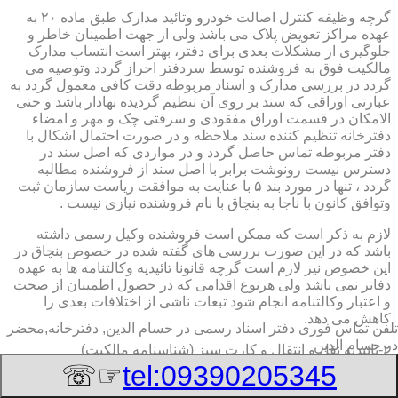
گرچه وظیفه کنترل اصالت خودرو وتائید مدارک طبق ماده ۲۰ به
عهده مراکز تعویض پلاک می باشد ولی از جهت اطمینان خاطر و
جلوگیری از مشکلات بعدی برای دفتر، بهتر است انتساب مدارک
مالکیت فوق به فروشنده توسط سردفتر احراز گردد وتوصیه می
گردد در بررسی مدارک و اسناد مربوطه دقت کافی معمول گردد به
عبارتی اوراقی که سند بر روی آن تنظیم گردیده بهادار باشد و حتی
الامکان در قسمت اوراق مفقودی و سرقتی چک و مهر و امضاء
دفترخانه تنظیم کننده سند ملاحظه و در صورت احتمال اشکال با
دفتر مربوطه تماس حاصل گردد و در مواردی که اصل سند در
دسترس نیست رونوشت برابر با اصل سند از فروشنده مطالبه
گردد ، تنها در مورد بند ۵ با عنایت به موافقت ریاست سازمان ثبت
وتوافق کانون با ناجا به بنچاق با نام فروشنده نیازی نیست .
لازم به ذکر است که ممکن است فروشنده وکیل رسمی داشته
باشد که در این صورت بررسی های گفته شده در خصوص بنچاق در
این خصوص نیز لازم است گرچه قانونا تائیدیه وکالتنامه ها به عهده
دفاتر نمی باشد ولی هرنوع اقدامی که در حصول اطمینان از صحت
و اعتبار وکالتنامه انجام شود تبعات ناشی از اختلافات بعدی را
کاهش می دهد.
تلفن تماس فوری
دفتر اسناد رسمی در حسام الدین, دفترخانه,محضر
در حسام الدین
۲-تائیدیه نقل و انتقال و کارت سبز (شناسنامه مالکیت)
☞☏
tel:09390205345
برگ تائیدیه نقل و انتقال صادره از مراکز تعویض پلاک حاوی
مشخصات کامل خودرو اعم از نوع ، سیستم ، مدل ، رنگ ، شماره