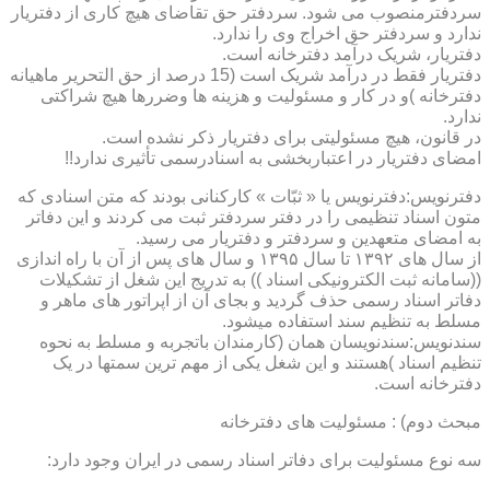
سردفترمنصوب می شود. سردفتر حق تقاضای هیچ کاری از دفتریار
ندارد و سردفتر حق اخراج وی را ندارد.
دفتریار، شریک درآمد دفترخانه است.
دفتریار فقط در درآمد شریک است (15 درصد از حق التحریر ماهیانه
دفترخانه )و در کار و مسئولیت و هزینه ها وضررها هیچ شراکتی
ندارد.
در قانون، هیچ مسئولیتی برای دفتریار ذکر نشده است.
امضای دفتریار در اعتباربخشی به اسنادرسمی تأثیری ندارد!!
دفترنویس:دفترنویس یا « ثبّات » کارکنانی بودند که متن اسنادی که
متون اسناد تنظیمی را در دفتر سردفتر ثبت می کردند و این دفاتر
به امضای متعهدین و سردفتر و دفتریار می رسید.
از سال های ۱۳۹۲ تا سال ۱۳۹۵ و سال های پس از آن با راه اندازی
((سامانه ثبت الکترونیکی اسناد )) به تدریج این شغل از تشکیلات
دفاتر اسناد رسمی حذف گردید و بجای آن از اپراتور های ماهر و
مسلط به تنظیم سند استفاده میشود.
سندنویس:سندنویسان همان (کارمندان باتجربه و مسلط به نحوه
تنظیم اسناد )هستند و این شغل یکی از مهم ترین سمتها در یک
دفترخانه است.
مبحث دوم) : مسئولیت های دفترخانه
سه نوع مسئولیت برای دفاتر اسناد رسمی در ایران وجود دارد: