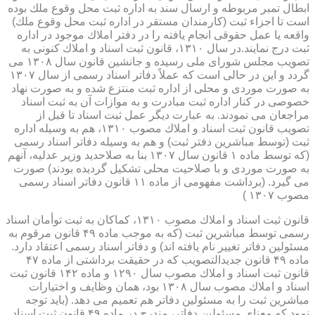
ابطال تمبر مربوطه و ارسال سند به اداره ثبت محل وقوع ملك بوده
است تا اجزاء ثبت (كارمندان مستقر در اداره ثبت محل وقوع ملك)
واقعه یا عمل حقوقی انجام یافته را در دفتر املاك موجود در اداره
ثبت درج نمایند.در سال ۱۳۱۰، قانون ثبت اسناد و املاك كنونی به
تصویب مجلس شورای ملی رسیده و جانشین قانون سال ۱۳۰۸ می
گردد و این در حالی است كه عملاً دفاتر اسناد رسمی از سال ۱۳۰۷
به صورت موردی و محلی از اداره ثبت منتزع شده و به صورت نهاد
خصوصی در كنار اداره ثبت مبادرت و به موازات آن به ثبت اسناد
مراجعان می نمودند. به عبارت دیگر عمل ثبت اسناد تا قبل از
تصویب قانون ثبت اسناد و املاك مصوب ۱۳۱۰، هم به وسیله اداره
ثبت (توسط مباشرین دفتر ثبت) و هم به وسیله دفاتر اسناد رسمی
(كه توسط ماده ۱ قانون سال ۱۳۰۷ بنا به صلاحدید وزیر عدلیه، آنهم
به صورت موردی و با صلاحیت محلی تشكیل گردیده بودند) صورت
می گیرد. (برداشت مفهومی از ماده ۱۱ قانون دفاتر اسناد رسمی
مصوب ۱۳۰۷ )
قانون ثبت اسناد و املاك مصوب ۱۳۱۰، كماكان به ثبت توأمان اسناد
رسمی توسط مباشرین ثبت (كه به موجب ماده ۴۹ قانون مرقوم به
مسئولین دفاتر تغییر نام یافته اند) و دفاتر اسناد رسمی اعتقاد دارد.
ماده ۴۹ قانون جدیدالتصویب كه در حقیقت برداشتی از ماده ۴۷
قانون ثبت اسناد و املاك مصوب سال ۱۲۹۰ و ماده ۱۴۲ قانون ثبت
اسناد و املاك مصوب سال ۱۳۰۸ بود، همان وظایف و اختیارات
مباشرین ثبت را به مسئولین دفاتر هم تعمیم می دهد. (باید توجه
نمود كه معنای مسئولین دفاتر، مندرج در ماده ۴۹ قانون ثبت اسناد