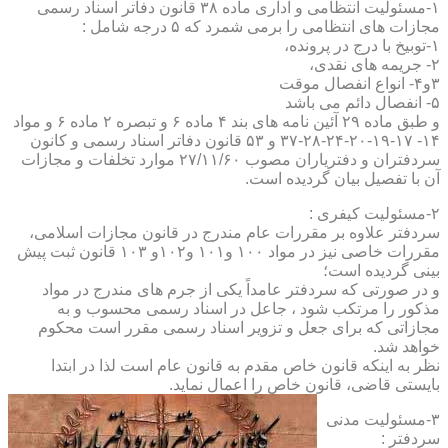
۱-مسئولیت انتظامی و اداری ماده ۳۸ قانون دفاتر اسناد رسمی
مجازات های انتظامی را برمی شمرد که ۵ درجه شامل :
۱-توبیخ با درج در پرونده،
۲- جریمه های نقدی،
۳و۴- انواع انفصال موقت
۵- انفصال دائم می باشد
و طبق ماده ۲۹ آئین نامه های بند ۴ ماده ۶ و تبصره ۲ ماده ۶ و مواد
۱۴- ۱۷-۱۹-۲۰-۲۴-۲۸-۳۷ و ۵۳ قانون دفاتر اسناد رسمی و کانون
سردفتران و دفتریاران مصوب ۲۷/۱۱/۶۰ موارد تخلفات و مجازات
آن با تفصیل بیان گردیده است.
۲-مسئولیت کیفری :
سردفتر علاوه بر مقررات عام مندرج در قانون مجازات اسلامی،
مقررات خاصی نیز در مواد ۱۰۰ و۱۰۱ و۱۰۲و ۱۰۳ قانون ثبت پیش
بینی گردیده است؛
و در صورتی که سردفتر عامداً یکی از جرم های مندرج در مواد
مذکور را مرتکب شود ، جاعل در اسناد رسمی محسوب و به
مجازاتی که برای جعل و تزویر اسناد رسمی مقرر است محکوم
خواهد شد.
نظر به اینکه قانون خاص مقدم به قانون عام است لذا در ابتدا
بایستی قاضی، قانون خاص را اعمال نماید.
۳-مسئولیت مدنی
سردفتر :