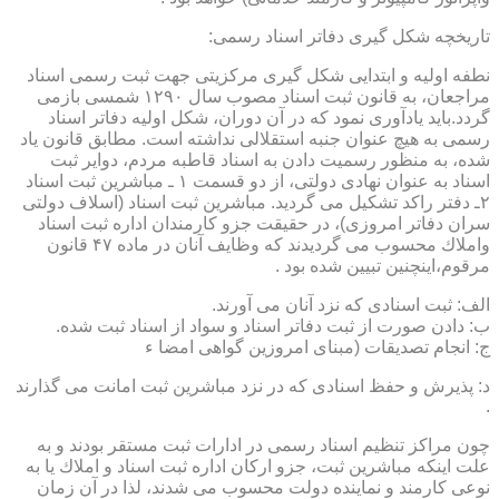
تاریخچه شكل گیری دفاتر اسناد رسمی:
نطفه اولیه و ابتدایی شكل گیری مركزیتی جهت ثبت رسمی اسناد
مراجعان، به قانون ثبت اسناد مصوب سال ۱۲۹۰ شمسی بازمی
گردد.باید یادآوری نمود كه در آن دوران، شكل اولیه دفاتر اسناد
رسمی به هیچ عنوان جنبه استقلالی نداشته است. مطابق قانون یاد
شده، به منظور رسمیت دادن به اسناد قاطبه مردم، دوایر ثبت
اسناد به عنوان نهادی دولتی، از دو قسمت ۱ ـ مباشرین ثبت اسناد
۲ـ دفتر راكد تشكیل می گردید. مباشرین ثبت اسناد (اسلاف دولتی
سران دفاتر امروزی)، در حقیقت جزو كارمندان اداره ثبت اسناد
واملاك محسوب می گردیدند كه وظایف آنان در ماده ۴۷ قانون
مرقوم،اینچنین تبیین شده بود .
الف: ثبت اسنادی كه نزد آنان می آورند.
ب: دادن صورت از ثبت دفاتر اسناد و سواد از اسناد ثبت شده.
ج: انجام تصدیقات (مبنای امروزین گواهی امضا ء
د: پذیرش و حفظ اسنادی كه در نزد مباشرین ثبت امانت می گذارند
.
چون مراكز تنظیم اسناد رسمی در ادارات ثبت مستقر بودند و به
علت اینكه مباشرین ثبت، جزو اركان اداره ثبت اسناد و املاك یا به
نوعی كارمند و نماینده دولت محسوب می شدند، لذا در آن زمان