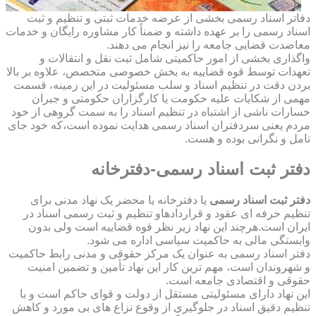
دفاتر اسناد رسمی بخشی از عرضه خدمات ثبتی و تنظیم و ثبت
اسناد رسمی را بر عهده داشته و ضمناً کار مشاوره رایگان و خدمات
معاضدت قضایی جامعه را نیز انجام می دهند.
واگذاری بخشی از امور حاکمیتی شامل ثبت نقل و انتقالات و
تعهدات توسط قوه قضاییه به بخش خصوصی متخصص، علاوه بر بالا
بردن دقت در تنظیم اسناد و سلب مسئولیت در این زمینه، قسمت
مهمی از شکایات علیه حکومت یا کارگزاران حکومتی و جبران
خسارات ناشی از اشتباه در تنظیم اسناد را به سمت گروهی از خود
مردم یعنی سردفتران اسناد رسمی هدایت نموده است،که خود جای
تامل و نگرانی بوده و هست.
دفتر ثبت اسناد رسمی-دفترخانه
دفتر ثبت اسناد رسمی
یا دفترخانه یا محضر یک نهاد مدنی برای
تنظیم حرفه ای عقود و قراردادهاو تنظیم و ثبت رسمی اسناد در
ایران است.هرچند این نهاد زیر نظر قوه قضاییه است ولی بدون
وابستگی مالی به حاکمیت سیاسی اداره می شود.
دفتر اسناد رسمی به عنوان یک مرکز حقوقی و مدنی رابط حاکمیت
و شهروندان است، مهم ترین کار این نهاد تأمین و تضمین امنیت
حقوقی و اقتصادی جامعه است.
این نهاد دارای مسئولیتی مستقل از دولت و قوای حاکم است و با
تنظیم دقیق اسناد در جلوگیری از وقوع نزاع های بی مورد و کاهش