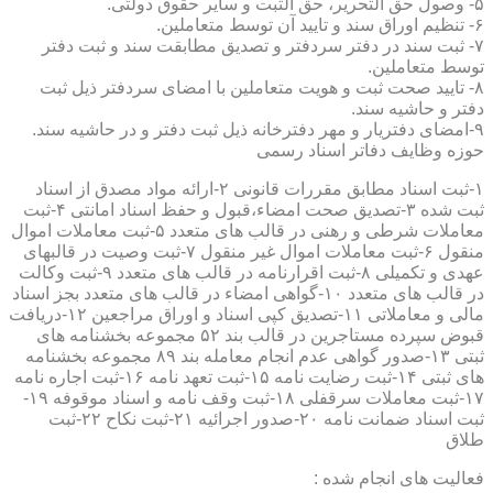
۵- وصول حق التحریر، حق الثبت و سایر حقوق دولتی.
۶- تنظیم اوراق سند و تایید آن توسط متعاملین.
۷- ثبت سند در دفتر سردفتر و تصدیق مطابقت سند و ثبت دفتر
توسط متعاملین.
۸- تایید صحت ثبت و هویت متعاملین با امضای سردفتر ذیل ثبت
دفتر و حاشیه سند.
۹-امضای دفتریار و مهر دفترخانه ذیل ثبت دفتر و در حاشیه سند.
حوزه وظایف دفاتر اسناد رسمی
۱-ثبت اسناد مطابق مقررات قانونی ۲-ارائه مواد مصدق از اسناد
ثبت شده ۳-تصدیق صحت امضاء،قبول و حفظ اسناد امانتی ۴-ثبت
معاملات شرطی و رهنی در قالب های متعدد ۵-ثبت معاملات اموال
منقول ۶-ثبت معاملات اموال غیر منقول ۷-ثبت وصیت در قالبهای
عهدی و تکمیلی ۸-ثبت اقرارنامه در قالب های متعدد ۹-ثبت وکالت
در قالب های متعدد ۱۰-گواهی امضاء در قالب های متعدد بجز اسناد
مالی و معاملاتی ۱۱-تصدیق کپی اسناد و اوراق مراجعین ۱۲-دریافت
قبوض سپرده مستاجرین در قالب بند ۵۲ مجموعه بخشنامه های
ثبتی ۱۳-صدور گواهی عدم انجام معامله بند ۸۹ مجموعه بخشنامه
های ثبتی ۱۴-ثبت رضایت نامه ۱۵-ثبت تعهد نامه ۱۶-ثبت اجاره نامه
۱۷-ثبت معاملات سرقفلی ۱۸-ثبت وقف نامه و اسناد موقوفه ۱۹-
ثبت اسناد ضمانت نامه ۲۰-صدور اجرائیه ۲۱-ثبت نکاح ۲۲-ثبت
طلاق
فعالیت های انجام شده :