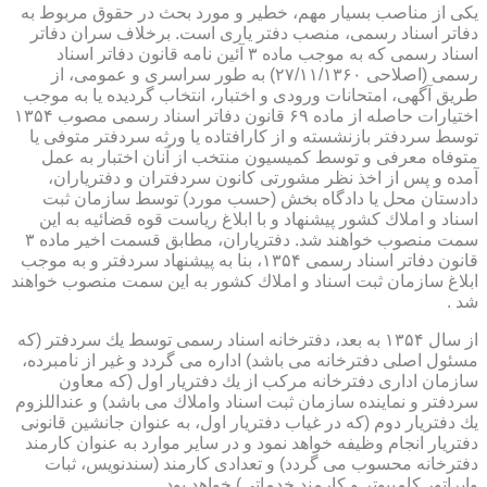
یكی از مناصب بسیار مهم، خطیر و مورد بحث در حقوق مربوط به
دفاتر اسناد رسمی، منصب دفتر یاری است. برخلاف سران دفاتر
اسناد رسمی كه به موجب ماده ۳ آئین نامه قانون دفاتر اسناد
رسمی (اصلاحی ۲۷/۱۱/۱۳۶۰) به طور سراسری و عمومی، از
طریق آگهی، امتحانات ورودی و اختبار، انتخاب گردیده یا به موجب
اختیارات حاصله از ماده ۶۹ قانون دفاتر اسناد رسمی مصوب ۱۳۵۴
توسط سردفتر بازنشسته و از كارافتاده یا ورثه سردفتر متوفی یا
متوفاه معرفی و توسط كمیسیون منتخب از آنان اختبار به عمل
آمده و پس از اخذ نظر مشورتی كانون سردفتران و دفتریاران،
دادستان محل یا دادگاه بخش (حسب مورد) توسط سازمان ثبت
اسناد و املاك كشور پیشنهاد و با ابلاغ ریاست قوه قضائیه به این
سمت منصوب خواهند شد. دفتریاران، مطابق قسمت اخیر ماده ۳
قانون دفاتر اسناد رسمی ۱۳۵۴، بنا به پیشنهاد سردفتر و به موجب
ابلاغ سازمان ثبت اسناد و املاك كشور به این سمت منصوب خواهند
شد .
از سال ۱۳۵۴ به بعد، دفترخانه اسناد رسمی توسط یك سردفتر (كه
مسئول اصلی دفترخانه می باشد) اداره می گردد و غیر از نامبرده،
سازمان اداری دفترخانه مركب از یك دفتریار اول (كه معاون
سردفتر و نماینده سازمان ثبت اسناد واملاك می باشد) و عنداللزوم
یك دفتریار دوم (كه در غیاب دفتریار اول، به عنوان جانشین قانونی
دفتریار انجام وظیفه خواهد نمود و در سایر موارد به عنوان كارمند
دفترخانه محسوب می گردد) و تعدادی كارمند (سندنویس، ثبات
واپراتور كامپیوتر و كارمند خدماتی) خواهد بود .