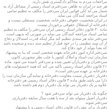
مراجعات مردم به محاکم دادگستری نقش دارند.
هر چند در ایران به ظاهر، سردفتری اسناد رسمی از مشاغل آزاد به
شمار می آید لکن قوانین ایران سردفتر را مکلف به تنظیم تمامی
اسناد مراجعه کنندگان می نماید.
در ایران شخصیت حقوقی دفترخانه، شخصیت مستقلی نیست و
دفترخانه از استقلال حقوقی برخوردار نیست.
ماده ۳۰ قانون دفاتر اسناد رسمی ایران سردفتر را مکلف به تنظیم
تمامی اسناد مراجعه کنندگان می نماید در صورتی که بدیهی است
سردفتر نباید هر سندی تنظیم کند مگر اینکه قدرت استدلال و دفاع
از آن سند تنظیمی را در خود قبل از تنظیم سند دیده و سنجیده باشد
که بعداً بتواند از خود دفاع کند.
سردفتر:اداره امور دفترخانه بعهده شخصی است که بنا به پیشنهاد
سازمان ثبت اسناد و املاک کشور با جلب نظر مشورتی کانون
سردفتران و دفتریاران تعیین شده و سردفتر نامیده می شود. ماده
۲۱ قانون دفاتر اسناد رسمی تأکید می کند که همه «مسئولیت های
دفترخانه بر عهده سردفتر است».
دفتریار :دفتریار سمت معاونت دفترخانه و نمایندگی سازمان ثبت را
دارا می باشد.طبق ماده ۳ قانون دفاتر اسناد رسمی هر دفترخانه
علاوه بر یک دفتریار می تواند یک دفتریار دوم هم داشته باشد.
چگونه یک دفتریار می تواند سردفتر شود ؟
دفتریار اصیل میتواند بعد از سه یا هفت سال سابقه دفتریاری،
سردفتر شوند.
دفتریار برابر مقررات قانون دفاتر اسناد رسمی و با پیشنهاد