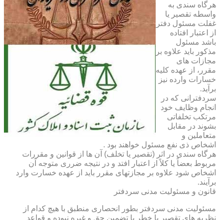
هرگاه سندی به
واسطه تقصیر یا
غفلت مسئول دفتر
از اعتبار افتاده
باشد مسئول
مذکور باید علاوه بر
مجازات های
مقرر، از عهده کلیه
خسارات وارده نیز
برآید.
سردفترانی که در
انجام وظایف خود
مرتکب تخلفاتی
بشوند در مقابل
متعاملین و
اشخاص ذی نفع مسئول خواهند بود .
هرگاه سندی در اثر (تقصیر یا تخلف) آن ها از قوانین و مقررات
مربوط بعضاً یا کلاً از اعتبار افتد و در نتیجه ضرری متوجه آن
اشخاص شود علاوه بر مجازتهای مقرر باید از عهده خسارت وارد
برآیند.
قانون و مسئولیت مدنی سردفتر
مسئولیت مدنی سردفتر بطور انحصاری منطبق با هیچ کدام از
نظریه های تقصیر یا خطر یا تضمین حق و غیره نبوده و قواعد