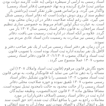
اسناد رسمی به آرامی از سیطره دولتی (به علت كارمند دولت بودن
مباشر ثبت) خارج گردیده و به نهاد خصوصی (دفاتر اسناد رسمی)
واگذار می گردد. و براساس همین طرز تفكر است (برداشتن بار
تنظیم سند از روی دوش دولت) است كه دفاتر اسناد رسمی شكل
می گیرد، علی رغم اینكه صلاحیت دفاتر در آن زمان محلی بوده
است. به عبارت دیگر اولین اقدام مربوط به خصوصی سازی تنظیم
اسناد مراجعان، به قانون دفاتر اسناد رسمی سال ۱۳۰۷ باز می
گردد. علاوه بر آنكه اسناد در اداره ثبت رسمیت می یافت، دفاتر
اسناد رسمی نیز مبادرت به رسمیت دادن اسناد عادی مردم می
نمودند.
در آن زمان، هر دفتر اسناد رسمی مركب از یك نفر صاحب دفتر و
لااقل یك نفر نماینده اداره ثبت اسناد بوده است. با تصویب قانون
ثبت اسناد و املاك مصوب ۲۰/۱/۱۳۰۸، قانون دفاتر اسناد رسمی
مصوب ۱۳۰۷ عملاً منسوخ می گردد .
نحوه نگارش قانون مرقوم (قانون ثبت اسناد واملاك ۱۳۰۸) این
مسأله را به ذهن تداعی می نماید كه قانونگذار وقت، به نوعی قانون
ثبت اسناد مصوب ۱۳۰۲ شمسی را با قانون تشكیل دفاتر اسناد
رسمی مصوب ۱۳۰۷ تلفیق نموده و حوزه صلاحیت محلی دفاتر
اسناد رسمی را از حالت محدود به حالت نامحدود تبدیل نموده است.
مضافاً مطابق ماده ۲۰۳ قانون جدیدالتصویب، وظیفه نمایندگان
اداره ثبت در دفاتر اسناد رسمی (اسلاف دفتریاران) در مورد
معاملات راجع به عین یا منافع املاك ثبت شده، اخذ حق الثبت سند
نقل و انتقال املاك و الصاق نمودن تمبر معادل آن به سند انتقالی و