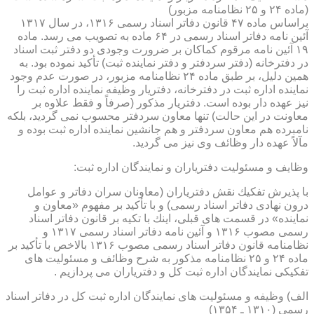
(ماده ۲۴ و ۲۵ نظامنامه مزبور)
براساس ماده ۴۷ قانون دفاتر اسناد رسمی ۱۳۱۶، در سال ۱۳۱۷
آئین نامه دفاتر اسناد رسمی در ۶۴ ماده به تصویب می رسد. ماده
۱۹ آئین نامه مرقوم كماكان بر ضرورت وجودی دو دفتر ثبت اسناد
در دفترخانه (دفتر سردفتر و دفتر نماینده ثبت) تأكید نموده بود. به
همین دلیل، بر طبق ماده ۲۴ نظامنامه مزبور، در صورت عدم وجود
نماینده اداره ثبت در دفترخانه، دفتریار وظیفه نماینده اداره ثبت را
نیز عهده دار بوده است. دفتریار مذكور (صرفاً و فقط علاوه بر
معاونت در این حالت) تنها معاون سردفتر محسوب نمی گردید، بلكه
نامبرده هم معاون سردفتر و هم جانشین نماینده اداره ثبت بوده و
مآلاً عهده دار وظائف وی نیز می گردید.
وظایف و مسئولیت دفتریاران و نمایندگان اداره ثبت:
با پذیرش تفكیك نقش دفتریاران (معاونان سران دفاتر و عوامل
درون نهادی دفاتر اسناد رسمی) و با تأكید بر مفهوم «معاون و
نماینده» در قسمت های قبلی، اینك با تكیه بر قانون دفاتر اسناد
رسمی مصوب ۱۳۱۶ و آئین نامه دفاتر اسناد رسمی ۱۳۱۷ و
نظامنامه قانون دفاتر اسناد رسمی مصوب ۱۳۱۶ بالاخص با تأكید بر
ماده ۲۴ و ۲۵ نظامنامه مذكور به شرح وظائف و مسئولیت های
تفكیكی نمایندگان اداره ثبت كل و دفتریاران می پردازیم .
الف) وظیفه و مسئولیت های نمایندگان اداره ثبت كل در دفاتر اسناد
رسمی (۱۳۱۰ ـ ۱۳۵۴)