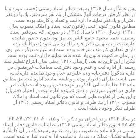
پس عملاً از سال ۱۳۱۶ به بعد، دفاتر اسناد رسمی (حسب مورد و با
در نظر گرفتن درجات آنها) متشكل از یك نفر سردفتر، یك یا دو نفر
دفتریار و یك نفر نماینده اداره ثبت و تعدادی كارمند بوده است.
مطابق قانون كنونی ثبت، (قانون ثبت اسناد و املاك مصوب سال
۱۳۱۰) از سال ۱۳۱۰ تا سال ۱۳۱۶، در صورتی كه سردفتر اسناد
رسمی، ضمناً مجتهد جامع الشرایط نیز بود، بدون حضور نماینده
اداره ثبت و به تنهایی دفتر خود را اداره می نمود (صرفاً نامبرده
دارای تعدادی كارمند دفترخانه بوده است) به عبارت دیگر دفتر وی
در زمان حاكمیت قانون یاد شده فاقد نماینده اداره ثبت بوده است
لیكن از این تاریخ به بعد، (ازسال ۱۳۱۶، یعنی سال انتزاع تنظیم سند
رسمی از اداره ثبت و عدم وجود دفتر ثبت معاملات غیرمنقول در
اداره مذكور) دفترخانه وی، علیرغم عدم وجود نماینده اداره ثبت،
می بایست دارای دفتریار بوده و وظیفه نماینده اداره ثبت نیز مطابق
ماده ۲۴ نظامنامه آتی الذكر بر عهده دفتریار بوده است (یك دفتر
جاری در اختیار سردفتر و دفتر نماینده اداره ثبت در اختیار دفتریار)
و این یكی از تفاوت هایی است كه بین قانون ثبت اسناد و املاك
مصوب ۱۳۱۰ از یك طرف و قانون دفاتر اسناد رسمی ۱۳۱۶ از
طرف دیگر وجود داشته است .
در سال ۱۳۱۶ و در اجرای مواد ۹ و ۱۰ و ۱۵، ۲۰، ۲۱، ۲۲، ۲۴، ۳۶،
۵۳، ۵۷ قانون دفاتر اسناد رسمی ۱۳۱۶، نظامنامه قانون دفاتر اسناد
رسمی در ۸۵ ماده به تصویب وزارت عدلیه رسیده كه در آن كاملاً به
مسأله تفكیك عملكرد دفتریار و نماینده اداره ثبت اشاره شده است.