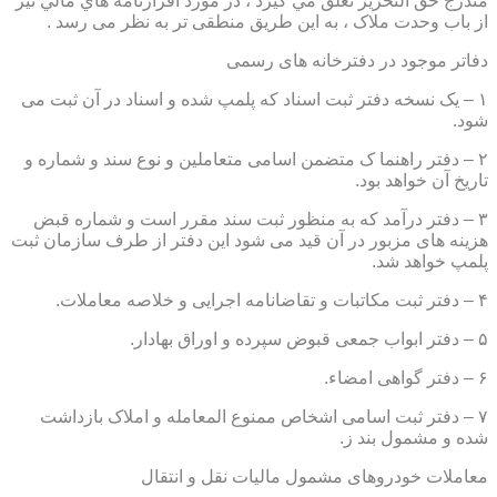
مندرج حق التحرير تعلق مي گيرد ، در مورد اقرارنامه هاي مالي نيز
از باب وحدت ملاک ، به این طریق منطقی تر به نظر می رسد .
دفاتر موجود در دفترخانه های رسمی
۱ – یک نسخه دفتر ثبت اسناد که پلمپ شده و اسناد در آن ثبت می
شود.
۲ – دفتر راهنما ک متضمن اسامی متعاملین و نوع سند و شماره و
تاریخ آن خواهد بود.
۳ – دفتر درآمد که به منظور ثبت سند مقرر است و شماره قبض
هزینه های مزبور در آن قید می شود این دفتر از طرف سازمان ثبت
پلمپ خواهد شد.
۴ – دفتر ثبت مکاتبات و تقاضانامه اجرایی و خلاصه معاملات.
۵ – دفتر ابواب جمعی قبوض سپرده و اوراق بهادار.
۶ – دفتر گواهی امضاء.
۷ – دفتر ثبت اسامی اشخاص ممنوع المعامله و املاک بازداشت
شده و مشمول بند ز.
معاملات خودروهای مشمول مالیات نقل و انتقال