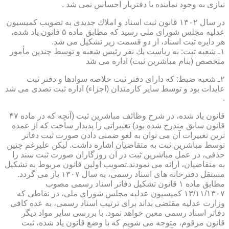
نیازی به وجود نماینده یا دفتریار احساس نمی شد .
در سال ۱۳۰۲ قانون ثبت اسناد و املاك جدیدی به تصویب كمیسیون
عدلیه مجلس شورای ملی رسید كه مطابق ماده ۵ قانون یاد شده،
هر دایره ثبت اسناد، از دو قسمت زیر تشكیل می شد.
۱ـ شعبه ثبت: به ریاست یك نفر رئیس شعبه و توسط چندین مأمور
متخصص (بنام مباشرین ثبت) اداره می شد
۲ـ شعبه ضبط: كه دارای دفتر ثبت خلاصه سوادها و دفتر ثبت
عایدات بود و توسط سایر كارمندان (اجزاء) اداره ثبت تصدی می شد
.
قانون یاد شده، در شرح وظائف مباشرین ثبت (آنچه كه در ماده ۴۷
قانون سابق مندرج شده بود) تغییراتی را پدیدار ساخت كه از عمده
ترین تغییرات آن می توان به لغو ضمنی دادن صورت ثبت دفاتر
توسط مباشرین ثبت به متقاضیان اشاره داشت. لیكن علیرغم چنین
حذفی، در عمل مباشرین ثبت در آن روزگاران صورت ثبت سند را
به متقاضیان، ارائه می نمودند.تصویب اولین قانون مربوط به تشكیل
مستقل دفترخانه های اسناد رسمی، به سال ۱۳۰۷ باز می گردد.
مطابق ماده ۱ قانون تشكیل دفاتر اسناد رسمی مصوب
۱۳/۱۱/۱۳۰۷ كمیسیون عدلیه مجلس شورای ملی، در نقاطی كه
وزارت عدلیه مقتضی بداند برای ترتیب اسناد رسمی، به عده كافی
دفاتر اسناد رسمی معین خواهد نمود. با بررسی سایر مواد دیگر
قانون مرقوم، متوجه می شویم كه با وضع قانون یاد شده، ثبت