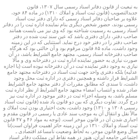
به تبعیت از قانون دفاتر اسناد رسمی سال ۱۳۰۷، قانون
جدیدالتصویب (قانون ثبت اسناد و املاك ۱۳۱۰) در ماده ۸۴ خود،
علاوه بر صاحبان دفاتر اسناد رسمی كه دارای دفتر ثبت اسناد
رسمی بودند، حضور شخص دیگری بنام نماینده اداره ثبت را در دفاتر
اسناد رسمی به رسمیت شناخته بود كه وی نیز می بایست همانند
صاحب دفتر، دارای دفتری باشد كه عین سند ثبت شده در دفتر
صاحب دفتر را در دفتر خود درج نماید. استثنایی كه در این زمینه
وجود داشت، ماده ۸۵ قانون مرقوم بود و آن حالتی بود كه هرگاه
صاحب دفترخانه اسناد رسمی، مجتهد جامع الشرایط باشد، در آن
صورت نیازی به حضور نماینده اداره ثبت در دفترخانه وی و مآلا
نیازی به وجود دفتر نماینده ثبت در آن دفترخانه نبوده است (با اجازه
عدلیه) بلكه دفتری واحد جهت ثبت اسناد در دفترخانه مجتهد جامع
الشرایط قرار داشته و همچنین دفتری در اداره ثبت محل وجود
داشت، تا سندی كه مطابق مقررات از دفتر مجتهد جامع الشرایط
صادر شده و انتساب امضاء مجتهد جامع الشرایط از نظر اداره ثبت
مسلم باشد، به وسیله اجزاء ثبت در دفتر موجود در اداره ثبت نیز
درج گردد. تفاوت دیگری كه بین دو قانون یاد شده (قانون ثبت اسناد
رسمی ۱۳۰۸ و ۱۳۱۰) وجود داشت، بحث اختیاری بودن ثبت املاك و
مالاً نقل و انتقال آن به موجب سند عادی یا رسمی در قانون مقدم و
اجباری شدن آن در قانون موخر است. (توجه به مواد ۴۶ و ۴۷ قانون
ثبت اسناد و املاك ۱۳۱۰ در این زمینه حائز اهمیت فراوان است)تا
سال وضع قانون موخر، به لحاظ وضعیت نامساعد اقتصادی ـ
اجتماعی جامعه ایران، هنوز در همه نقاط این مملكت دفاتر اسناد