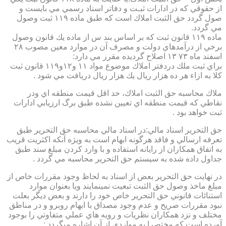
از حقوقي كه در ادارات ثبـت و دفاتر اسناد رسمي مي بايست و
صول گردد حق الثبت املاك است كه طبق ماده ۱۱۹ ثبت وصول
مي گردد.
ماده ۱۱۹ قانون ثبت كه بر اساس بند س از ماده يك قانون وصول
برخي از درآمدهاي دولت و مصرف آن در موارد معين مصوب ۲۸
اسفند ماه ۷۳ ۱۳ اصلاح گرديده مقرر مي دارد:
براي ثبت ملك دردفتر املاك موضوع مواد ۱۱ و۱۲و۱۱۹ قانون ثبت
كلا به ازاء هر ده هزار ريال يك هزار ريال دريافت مي شود .
ملاك محاسبه حق الثبت املاك، حد اقل قيمت منطقه اي ودر
نقاطي كه قيمت منطقه اي تعيين نشده طبق برگ ارزيابي ادارات
ثبت خواهد بود .
حق التحرير اسناد مالي:در اسناد مالي محاسبه حق التحرير طبق
تعرفه ارسالي و فاقد هرگونه ابهام است به ويژه آنكه اكثريت قريب
به اتفاق همكاران از رايانه استفاده و با وارد كردن مبلغ سند طبق
جداول داده شده به سيستم حق التحرير محاسبه مي گردد .
در نهايت حق التحرير بعض از اسناد به لحاظ وجود مقررات خاص از
مبلغ ماخذ وصول حق الثبت تبعيت نمينمايند ويا بعنوان موارد
استنائات قانوني حق التحرير خاص خود را دارند و بعض ديگر بعلت
نبود مقررات صريح و عدم وجود مصداق با ابهام روبرو و در مناطق
مختلف و نزد همكاران نظريات و رويه هاي عملي متفاوتي را بوجود
آورده است كه مختصرا به مواردي از آن اشاره ميگردد :