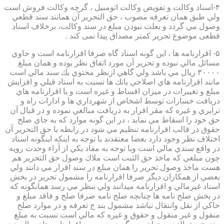
۴-اسناد وكالت و تفويض وكالت اتومبيل ، گرچه وكالت فروش است
ولي طبق همان تعرفه مصوب ، حق التحرير آن همانند سند قطعي
وصول مي گردد و بعلت نبودن مبلغ در سند وكالت، برخلاف اسناد
قطعی موضوع تحریر کمتر مصداق پیدا نمی کند .
۵- اقرارنامه ها ، اين گونه اسناد گاه صرفا اقرارنامه است و حاوي
مسائل مالي نبوده و تحرير آن مورد اتفاق نظر بوده و همان مبلغ
۳۰۰۰۰ ريال مي باشد ولي گاهي ازنظر محتوي يك سند مالي است
مانند اقرارنامه هاي اصلاحي بانك ها نسبت به اسناد قبلي و افزايش
مبلغ و تغييرات در ميزان اقساط و غيره است و يا اقرارنامه هاي
دريافت خسارات توسط اشخاص از شهرداري ها و ادارات راه و
ترابري و غيره كه مقر اقرار به دريافت مبالغي نموده و در قبال آن
حق خود را اسقاط مي نمايد ، در اين گونه موارد كه به جاي صلح
حقوق در قالب اقرارنامه تنظيم مي شود در رابطه با حق التحرير آن
اختلاف نظر وجود دارد بعضا معتقدند با توجه به اينكه اينگونه اسناد
در واقع سندي مالي است وبا توجه به مفاد يكي از آراء وحدت رويه
چون مبلغي كه ماخذ حق الثبت است ملاك وصول حق التحرير هم
هست ماخذ وصول تحرير را همان مبلغ در سند اقرار مي دانند ولي
بعضي از همكاران ديگر صرفا اقرارنامه را مشمول تحرير در بخش
اسناد غيرمالي و اقرارنامه ميدانند ولي بنظر مي رسد همانگونه كه
در بخش صلح نامه ها چنانچه صلح نامه صرفا صلح و فاقد مبلغ و
حاكي از نقل وانتقال نباشد مشمول بند ج تعرفه و در موارد صلح
منقول و غير منقول و حقوق و غيره كه مالي است نسبت به مبلغ