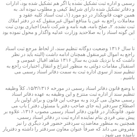
رسمی و اداره ثبت تشكیل نشده یا اگر هم تشكیل شده بود، ادارات
و دفاتر تشكیل شده دارای شرایط كیفی و مطلوب نبوده اند. به
همین جهت قانونگذار در دو مورد (۱ـ ثبت اسناد كلیه عقود و
معاملات راجع به عین یا منافع اموال غیرمنقول كه در دفتر املاك
ثبت نشده. ۲ـ صلح نامه، هبه نامه و شركت نامه) اجباری بودن ثبت
این گونه اسناد را به صلاحدید وزارت عدلیه واگذار و محول نموده بود
.
تا سال ۱۳۱۶ وضعیت دوگانه تنظیم سند، از لحاظ مرجع ثبت اسناد
راجع به اموال غیرمنقول همچنان ادامه داشت (البته باید در نظر
داشت كه با نزدیك شدن به سال ۱۳۱۶ شاهد اقبال عمومی و
استقبال مقامات دولتی به منظور انتزاع و انتقال اختیارات راجع به
تنظیم سند از سوی اداره ثبت به سمت دفاتر اسناد رسمی می
باشیم .
با وضع قانون دفاتر اسناد رسمی در مورخه ۱۵/۳/۱۳۱۶، كلاً وظیفه
تنظیم سند از اداره ثبت منتزع و این وظیفه به عهده دفاتر اسناد
رسمی محول می گردد و به موجب این قانون و برای اولین بار
اصطلاح سردفتر (به جای صاحب دفتر یا مسئول دفتر ) باب می
شود. قانونگذار در قانون دفاتر اسناد رسمی مصوب ۱۳۱۶، علاوه بر
پیش بینی فردی بنام نماینده اداره ثبت در دفاتر اسناد رسمی،
همچنین به منظور معاضدت سردفتر حضور فرد دیگری را نیز
مفروض می داند كه صرفاً عنوان معاون سردفتر را داشته و دفتریار
نامیده می شود .