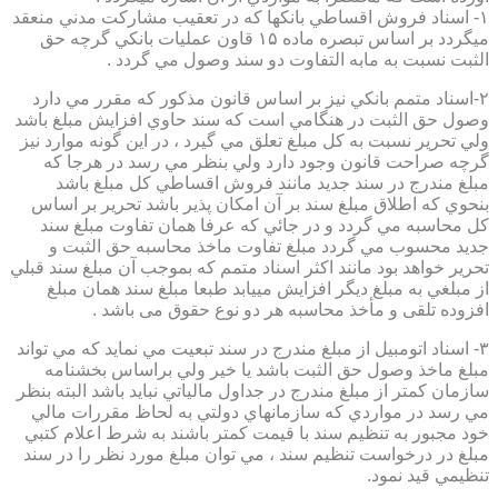
۱- اسناد فروش اقساطي بانكها كه در تعقيب مشاركت مدني منعقد
ميگردد بر اساس تبصره ماده ۱۵ قاون عمليات بانكي گرچه حق
الثبت نسبت به مابه التفاوت دو سند وصول مي گردد .
۲-اسناد متمم بانكي نيز بر اساس قانون مذكور كه مقرر مي دارد
وصول حق الثبت در هنگامي است كه سند حاوي افزايش مبلغ باشد
ولي تحرير نسبت به كل مبلغ تعلق مي گيرد ، در اين گونه موارد نيز
گرچه صراحت قانون وجود دارد ولي بنظر مي رسد در هرجا كه
مبلغ مندرج در سند جديد مانند فروش اقساطي كل مبلغ باشد
بنحوي كه اطلاق مبلغ سند بر آن امكان پذير باشد تحرير بر اساس
كل محاسبه مي گردد و در جائي كه عرفا همان تفاوت مبلغ سند
جديد محسوب مي گردد مبلغ تفاوت ماخذ محاسبه حق الثبت و
تحرير خواهد بود مانند اكثر اسناد متمم كه بموجب آن مبلغ سند قبلي
از مبلغي به مبلغ ديگر افزايش مييابد طبعا مبلغ سند همان مبلغ
افزوده تلقی و مأخذ محاسبه هر دو نوع حقوق می باشد .
۳- اسناد اتومبيل از مبلغ مندرج در سند تبعيت مي نمايد كه مي تواند
مبلغ ماخذ وصول حق الثبت باشد يا خير ولي براساس بخشنامه
سازمان كمتر از مبلغ مندرج در جداول مالياتي نبايد باشد البته بنظر
مي رسد در مواردي كه سازمانهاي دولتي به لحاظ مقررات مالي
خود مجبور به تنظيم سند با قيمت كمتر باشند به شرط اعلام كتبي
مبلغ در درخواست تنظيم سند ، مي توان مبلغ مورد نظر را در سند
تنظيمي قيد نمود.