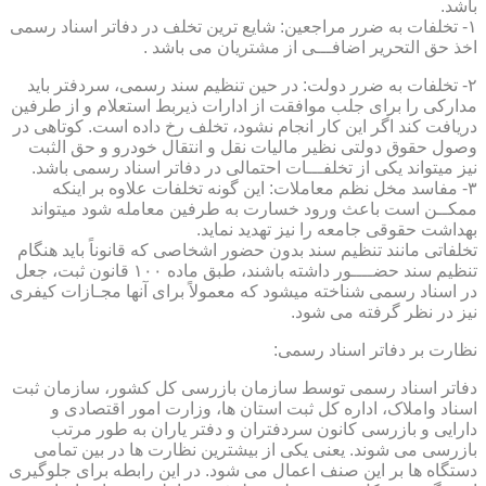
باشد.
۱- تخلفات به ضرر مراجعین: شایع ترین تخلف در دفاتر اسناد رسمی
اخذ حق التحریر اضافـــی از مشتریان می باشد .
۲- تخلفات به ضرر دولت: در حین تنظیم سند رسمی، سردفتر باید
مدارکی را برای جلب موافقت از ادارات ذیربط استعلام و از طرفین
دریافت کند اگر این کار انجام نشود، تخلف رخ داده است. کوتاهی در
وصول حقوق دولتی نظیر مالیات نقل و انتقال خودرو و حق الثبت
نیز میتواند یکی از تخلفـــات احتمالی در دفاتر اسناد رسمی باشد.
۳- مفاسد مخل نظم معاملات: این گونه تخلفات علاوه بر اینکه
ممکــن است باعث ورود خسارت به طرفین معامله شود میتواند
بهداشت حقوقی جامعه را نیز تهدید نماید.
تخلفاتی مانند تنظیم سند بدون حضور اشخاصی که قانوناً باید هنگام
تنظیم سند حضــــور داشته باشند، طبق ماده ۱۰۰ قانون ثبت، جعل
در اسناد رسمی شناخته میشود که معمولاً برای آنها مجـازات کیفری
نیز در نظر گرفته می شود.
نظارت بر دفاتر اسناد رسمی:
دفاتر اسناد رسمی توسط سازمان بازرسی کل کشور، سازمان ثبت
اسناد واملاک، اداره کل ثبت استان ها، وزارت امور اقتصادی و
دارایی و بازرسی کانون سردفتران و دفتر یاران به طور مرتب
بازرسی می شوند. یعنی یکی از بیشترین نظارت ها در بین تمامی
دستگاه ها بر این صنف اعمال می شود. در این رابطه برای جلوگیری