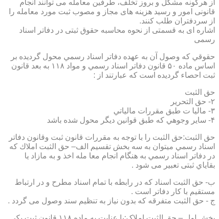
از هرگونه مشکل و بروز تخلف، طرفین معامله می توانند انجام
قانونی امور و رسید هزینه های مجاز و مصوب ثبت مورد معامله را
از سردفتران طلب کنند.
اشاره ای به قسمتی از نحوه محاسبه حقوق ثبتی در دفاتر اسناد
رسمی
حقوقي كه وصول آن به عهده دفاتر اسناد رسمي محول گرديده بر
اساس ماده ۵۰ قانون دفاتر اسناد رسمي و مواد ۱۱۸ به بعد قانون
ثبت احصاء گرديده است كه عبارتند از :
حق الثبت
۲- حق التحرير
۳- ماليا ت طبق مقررات مالياتي
۴- ساير وجوهي كه طبق قوانين ديگر محول شده باشد
حق الثبت:حق الثبت را با توجه به مقررات قانون ثبت وقانون دفاتر
اسناد رسمي ميتوان به سه بخش تقسيم الف– حق الثبت املاك كه
در دفاتر اسناد رسمي به هنگام انجام معا مله اخذ و به مازاد يا
بقاياي ثبتی تعبیر می شود .
ب- حق الثبت اسناد كه در رابطه با تمام اسناد مطرح و در ارتباط
مستقيم با كار دفاتر است .
ج - حق الثبت متفرقه كه بدون نياز به تنظیم سند وصول می گردد .
بخش اول – حق الثبت املاک:با عنايت به ماده ۱۱۸ قانون ثبت يكي