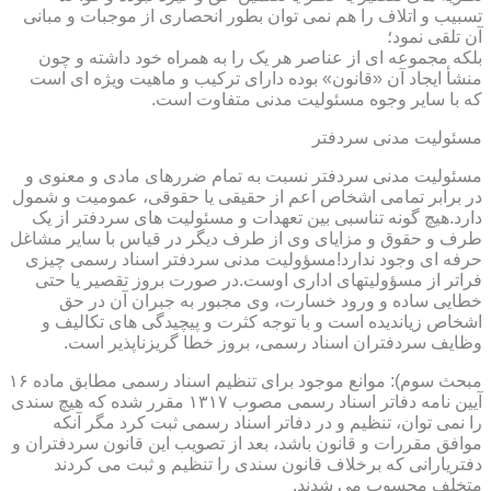
تسبیب و اتلاف را هم نمی توان بطور انحصاری از موجبات و مبانی
آن تلقی نمود؛
بلکه مجموعه ای از عناصر هر یک را به همراه خود داشته و چون
منشأ ایجاد آن «قانون» بوده دارای ترکیب و ماهیت ویژه ای است
که با سایر وجوه مسئولیت مدنی متفاوت است.
مسئولیت مدنی سردفتر
مسئولیت مدنی سردفتر نسبت به تمام ضررهای مادی و معنوی و
در برابر تمامی اشخاص اعم از حقیقی یا حقوقی، عمومیت و شمول
دارد.هیچ گونه تناسبی بین تعهدات و مسئولیت های سردفتر از یک
طرف و حقوق و مزایای وی از طرف دیگر در قیاس با سایر مشاغل
حرفه ای وجود ندارد!مسؤولیت مدنی سردفتر اسناد رسمی چیزی
فراتر از مسؤولیتهای اداری اوست.در صورت بروز تقصیر یا حتی
خطایی ساده و ورود خسارت، وی مجبور به جبران آن در حق
اشخاص زیاندیده است و با توجه کثرت و پیچیدگی های تکالیف و
وظایف سردفتران اسناد رسمی، بروز خطا گریزناپذیر است.
مبحث سوم): موانع موجود برای تنظیم اسناد رسمی مطابق ماده ۱۶
آیین نامه دفاتر اسناد رسمی مصوب ۱۳۱۷ مقرر شده که هیچ سندی
را نمی توان، تنظیم و در دفاتر اسناد رسمی ثبت کرد مگر آنکه
موافق مقررات و قانون باشد، بعد از تصویب این قانون سردفتران و
دفتریارانی که برخلاف قانون سندی را تنظیم و ثبت می کردند
متخلف محسوب می شدند.