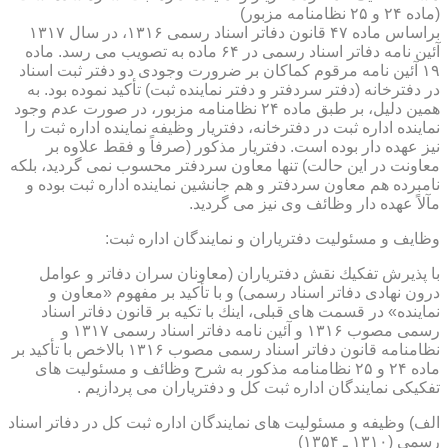
(ماده ۲۴ و ۲۵ نظامنامه مزبور)
براساس ماده ۴۷ قانون دفاتر اسناد رسمی ۱۳۱۶، در سال ۱۳۱۷
آئین نامه دفاتر اسناد رسمی در ۶۴ ماده به تصویب می رسد. ماده
۱۹ آئین نامه مرقوم كماكان بر ضرورت وجودی دو دفتر ثبت اسناد
در دفترخانه (دفتر سردفتر و دفتر نماینده ثبت) تأكید نموده بود. به
همین دلیل، بر طبق ماده ۲۴ نظامنامه مزبور، در صورت عدم وجود
نماینده اداره ثبت در دفترخانه، دفتریار وظیفه نماینده اداره ثبت را
نیز عهده دار بوده است. دفتریار مذكور (صرفاً و فقط علاوه بر
معاونت در این حالت) تنها معاون سردفتر محسوب نمی گردید، بلكه
نامبرده هم معاون سردفتر و هم جانشین نماینده اداره ثبت بوده و
مآلاً عهده دار وظائف وی نیز می گردید.
وظایف و مسئولیت دفتریاران و نمایندگان اداره ثبت:
با پذیرش تفكیك نقش دفتریاران (معاونان سران دفاتر و عوامل
درون نهادی دفاتر اسناد رسمی) و با تأكید بر مفهوم «معاون و
نماینده» در قسمت های قبلی، اینك با تكیه بر قانون دفاتر اسناد
رسمی مصوب ۱۳۱۶ و آئین نامه دفاتر اسناد رسمی ۱۳۱۷ و
نظامنامه قانون دفاتر اسناد رسمی مصوب ۱۳۱۶ بالاخص با تأكید بر
ماده ۲۴ و ۲۵ نظامنامه مذكور به شرح وظائف و مسئولیت های
تفكیكی نمایندگان اداره ثبت كل و دفتریاران می پردازیم .
الف) وظیفه و مسئولیت های نمایندگان اداره ثبت كل در دفاتر اسناد
رسمی (۱۳۱۰ ـ ۱۳۵۴)