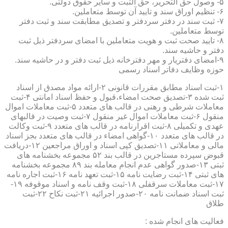
۵- وصول حق التحریر، حق الثبت و سایر حقوق دولتی.
۶- تنظیم اوراق سند و تایید آن توسط متعاملین.
۷- ثبت سند در دفتر سردفتر و تصدیق مطابقت سند و ثبت دفتر
توسط متعاملین.
۸- تایید صحت ثبت و هویت متعاملین با امضای سردفتر ذیل ثبت
دفتر و حاشیه سند.
۹-امضای دفتریار و مهر دفترخانه ذیل ثبت دفتر و در حاشیه سند.
حوزه وظایف دفاتر اسناد رسمی
۱-ثبت اسناد مطابق مقررات قانونی ۲-ارائه مواد مصدق از اسناد
ثبت شده ۳-تصدیق صحت امضاء،قبول و حفظ اسناد امانتی ۴-ثبت
معاملات شرطی و رهنی در قالب های متعدد ۵-ثبت معاملات اموال
منقول ۶-ثبت معاملات اموال غیر منقول ۷-ثبت وصیت در قالبهای
عهدی و تکمیلی ۸-ثبت اقرارنامه در قالب های متعدد ۹-ثبت وکالت
در قالب های متعدد ۱۰-گواهی امضاء در قالب های متعدد بجز اسناد
مالی و معاملاتی ۱۱-تصدیق کپی اسناد و اوراق مراجعین ۱۲-دریافت
قبوض سپرده مستاجرین در قالب بند ۵۲ مجموعه بخشنامه های
ثبتی ۱۳-صدور گواهی عدم انجام معامله بند ۸۹ مجموعه بخشنامه
های ثبتی ۱۴-ثبت رضایت نامه ۱۵-ثبت تعهد نامه ۱۶-ثبت اجاره نامه
۱۷-ثبت معاملات سرقفلی ۱۸-ثبت وقف نامه و اسناد موقوفه ۱۹-
ثبت اسناد ضمانت نامه ۲۰-صدور اجرائیه ۲۱-ثبت نکاح ۲۲-ثبت
طلاق
فعالیت های انجام شده :