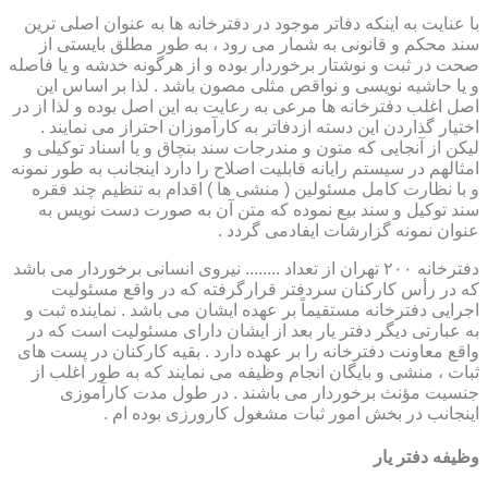
با عنایت به اینکه دفاتر موجود در دفترخانه ها به عنوان اصلی ترین
سند محکم و قانونی به شمار می رود ، به طور مطلق بایستی از
صحت در ثبت و نوشتار برخوردار بوده و از هرگونه خدشه و یا فاصله
و یا حاشیه نویسی و نواقص مثلی مصون باشد . لذا بر اساس این
اصل اغلب دفترخانه ها مرعی به رعایت به این اصل بوده و لذا از در
اختیار گذاردن این دسته ازدفاتر به کارآموزان احتراز می نمایند .
لیکن از آنجایی که متون و مندرجات سند بنچاق و یا اسناد توکیلی و
امثالهم در سیستم رایانه قابلیت اصلاح را دارد اینجانب به طور نمونه
و با نظارت کامل مسئولین ( منشی ها ) اقدام به تنظیم چند فقره
سند توکیل و سند بیع نموده که متن آن به صورت دست نویس به
عنوان نمونه گزارشات ایفادمی گردد .
دفترخانه ۲۰۰ تهران از تعداد ........ نیروی انسانی برخوردار می باشد
که در رأس کارکنان سردفتر قرارگرفته که در واقع مسئولیت
اجرایی دفترخانه مستقیماً بر عهده ایشان می باشد . نماینده ثبت و
به عبارتی دیگر دفتر یار بعد از ایشان دارای مسئولیت است که در
واقع معاونت دفترخانه را بر عهده دارد . بقیه کارکنان در پست های
ثبات ، منشی و بایگان انجام وظیفه می نمایند که به طور اغلب از
جنسیت مؤنث برخوردار می باشند . در طول مدت کارآموزی
اینجانب در بخش امور ثبات مشغول کارورزی بوده ام .
وظیفه دفتر یار