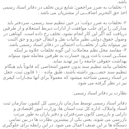
باشد.
۱- تخلفات به ضرر مراجعین: شایع ترین تخلف در دفاتر اسناد رسمی
اخذ حق التحریر اضافـــی از مشتریان می باشد .
۲- تخلفات به ضرر دولت: در حین تنظیم سند رسمی، سردفتر باید
مدارکی را برای جلب موافقت از ادارات ذیربط استعلام و از طرفین
دریافت کند اگر این کار انجام نشود، تخلف رخ داده است. کوتاهی در
وصول حقوق دولتی نظیر مالیات نقل و انتقال خودرو و حق الثبت
نیز میتواند یکی از تخلفـــات احتمالی در دفاتر اسناد رسمی باشد.
۳- مفاسد مخل نظم معاملات: این گونه تخلفات علاوه بر اینکه
ممکــن است باعث ورود خسارت به طرفین معامله شود میتواند
بهداشت حقوقی جامعه را نیز تهدید نماید.
تخلفاتی مانند تنظیم سند بدون حضور اشخاصی که قانوناً باید هنگام
تنظیم سند حضــــور داشته باشند، طبق ماده ۱۰۰ قانون ثبت، جعل
در اسناد رسمی شناخته میشود که معمولاً برای آنها مجـازات کیفری
نیز در نظر گرفته می شود.
نظارت بر دفاتر اسناد رسمی:
دفاتر اسناد رسمی توسط سازمان بازرسی کل کشور، سازمان ثبت
اسناد واملاک، اداره کل ثبت استان ها، وزارت امور اقتصادی و
دارایی و بازرسی کانون سردفتران و دفتر یاران به طور مرتب
بازرسی می شوند. یعنی یکی از بیشترین نظارت ها در بین تمامی
دستگاه ها بر این صنف اعمال می شود. در این رابطه برای جلوگیری