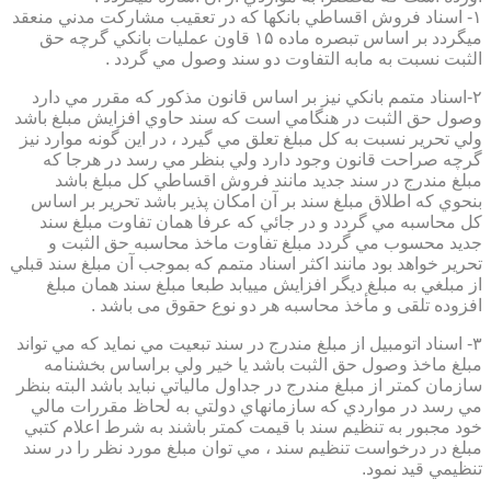
۱- اسناد فروش اقساطي بانكها كه در تعقيب مشاركت مدني منعقد
ميگردد بر اساس تبصره ماده ۱۵ قاون عمليات بانكي گرچه حق
الثبت نسبت به مابه التفاوت دو سند وصول مي گردد .
۲-اسناد متمم بانكي نيز بر اساس قانون مذكور كه مقرر مي دارد
وصول حق الثبت در هنگامي است كه سند حاوي افزايش مبلغ باشد
ولي تحرير نسبت به كل مبلغ تعلق مي گيرد ، در اين گونه موارد نيز
گرچه صراحت قانون وجود دارد ولي بنظر مي رسد در هرجا كه
مبلغ مندرج در سند جديد مانند فروش اقساطي كل مبلغ باشد
بنحوي كه اطلاق مبلغ سند بر آن امكان پذير باشد تحرير بر اساس
كل محاسبه مي گردد و در جائي كه عرفا همان تفاوت مبلغ سند
جديد محسوب مي گردد مبلغ تفاوت ماخذ محاسبه حق الثبت و
تحرير خواهد بود مانند اكثر اسناد متمم كه بموجب آن مبلغ سند قبلي
از مبلغي به مبلغ ديگر افزايش مييابد طبعا مبلغ سند همان مبلغ
افزوده تلقی و مأخذ محاسبه هر دو نوع حقوق می باشد .
۳- اسناد اتومبيل از مبلغ مندرج در سند تبعيت مي نمايد كه مي تواند
مبلغ ماخذ وصول حق الثبت باشد يا خير ولي براساس بخشنامه
سازمان كمتر از مبلغ مندرج در جداول مالياتي نبايد باشد البته بنظر
مي رسد در مواردي كه سازمانهاي دولتي به لحاظ مقررات مالي
خود مجبور به تنظيم سند با قيمت كمتر باشند به شرط اعلام كتبي
مبلغ در درخواست تنظيم سند ، مي توان مبلغ مورد نظر را در سند
تنظيمي قيد نمود.