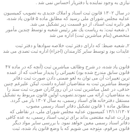
نیازی به وجود نماینده یا دفتریار احساس نمی شد .
در سال ۱۳۰۲ قانون ثبت اسناد و املاك جدیدی به تصویب كمیسیون
عدلیه مجلس شورای ملی رسید كه مطابق ماده ۵ قانون یاد شده،
هر دایره ثبت اسناد، از دو قسمت زیر تشكیل می شد.
۱ـ شعبه ثبت: به ریاست یك نفر رئیس شعبه و توسط چندین مأمور
متخصص (بنام مباشرین ثبت) اداره می شد
۲ـ شعبه ضبط: كه دارای دفتر ثبت خلاصه سوادها و دفتر ثبت
عایدات بود و توسط سایر كارمندان (اجزاء) اداره ثبت تصدی می شد
.
قانون یاد شده، در شرح وظائف مباشرین ثبت (آنچه كه در ماده ۴۷
قانون سابق مندرج شده بود) تغییراتی را پدیدار ساخت كه از عمده
ترین تغییرات آن می توان به لغو ضمنی دادن صورت ثبت دفاتر
توسط مباشرین ثبت به متقاضیان اشاره داشت. لیكن علیرغم چنین
حذفی، در عمل مباشرین ثبت در آن روزگاران صورت ثبت سند را
به متقاضیان، ارائه می نمودند.تصویب اولین قانون مربوط به تشكیل
مستقل دفترخانه های اسناد رسمی، به سال ۱۳۰۷ باز می گردد.
مطابق ماده ۱ قانون تشكیل دفاتر اسناد رسمی مصوب
۱۳/۱۱/۱۳۰۷ كمیسیون عدلیه مجلس شورای ملی، در نقاطی كه
وزارت عدلیه مقتضی بداند برای ترتیب اسناد رسمی، به عده كافی
دفاتر اسناد رسمی معین خواهد نمود. با بررسی سایر مواد دیگر
قانون مرقوم، متوجه می شویم كه با وضع قانون یاد شده، ثبت