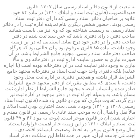
به تبعیت از قانون دفاتر اسناد رسمی سال ۱۳۰۷، قانون
جدیدالتصویب (قانون ثبت اسناد و املاك ۱۳۱۰) در ماده ۸۴ خود،
علاوه بر صاحبان دفاتر اسناد رسمی كه دارای دفتر ثبت اسناد
رسمی بودند، حضور شخص دیگری بنام نماینده اداره ثبت را در دفاتر
اسناد رسمی به رسمیت شناخته بود كه وی نیز می بایست همانند
صاحب دفتر، دارای دفتری باشد كه عین سند ثبت شده در دفتر
صاحب دفتر را در دفتر خود درج نماید. استثنایی كه در این زمینه
وجود داشت، ماده ۸۵ قانون مرقوم بود و آن حالتی بود كه هرگاه
صاحب دفترخانه اسناد رسمی، مجتهد جامع الشرایط باشد، در آن
صورت نیازی به حضور نماینده اداره ثبت در دفترخانه وی و مآلا
نیازی به وجود دفتر نماینده ثبت در آن دفترخانه نبوده است (با اجازه
عدلیه) بلكه دفتری واحد جهت ثبت اسناد در دفترخانه مجتهد جامع
الشرایط قرار داشته و همچنین دفتری در اداره ثبت محل وجود
داشت، تا سندی كه مطابق مقررات از دفتر مجتهد جامع الشرایط
صادر شده و انتساب امضاء مجتهد جامع الشرایط از نظر اداره ثبت
مسلم باشد، به وسیله اجزاء ثبت در دفتر موجود در اداره ثبت نیز
درج گردد. تفاوت دیگری كه بین دو قانون یاد شده (قانون ثبت اسناد
رسمی ۱۳۰۸ و ۱۳۱۰) وجود داشت، بحث اختیاری بودن ثبت املاك و
مالاً نقل و انتقال آن به موجب سند عادی یا رسمی در قانون مقدم و
اجباری شدن آن در قانون موخر است. (توجه به مواد ۴۶ و ۴۷ قانون
ثبت اسناد و املاك ۱۳۱۰ در این زمینه حائز اهمیت فراوان است)تا
سال وضع قانون موخر، به لحاظ وضعیت نامساعد اقتصادی ـ
اجتماعی جامعه ایران، هنوز در همه نقاط این مملكت دفاتر اسناد