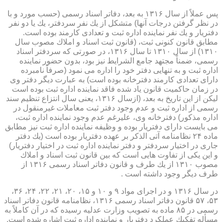
پس عملاً از سال ۱۳۱۶ به بعد، دفاتر اسناد رسمی (حسب مورد و با
در نظر گرفتن درجات آنها) متشكل از یك نفر سردفتر، یك یا دو نفر
دفتریار و یك نفر نماینده اداره ثبت و تعدادی كارمند بوده است.
مطابق قانون كنونی ثبت، (قانون ثبت اسناد و املاك مصوب سال
۱۳۱۰) از سال ۱۳۱۰ تا سال ۱۳۱۶، در صورتی كه سردفتر اسناد
رسمی، ضمناً مجتهد جامع الشرایط نیز بود، بدون حضور نماینده
اداره ثبت و به تنهایی دفتر خود را اداره می نمود (صرفاً نامبرده
دارای تعدادی كارمند دفترخانه بوده است) به عبارت دیگر دفتر وی
در زمان حاكمیت قانون یاد شده فاقد نماینده اداره ثبت بوده است
لیكن از این تاریخ به بعد، (ازسال ۱۳۱۶، یعنی سال انتزاع تنظیم سند
رسمی از اداره ثبت و عدم وجود دفتر ثبت معاملات غیرمنقول در
اداره مذكور) دفترخانه وی، علیرغم عدم وجود نماینده اداره ثبت،
می بایست دارای دفتریار بوده و وظیفه نماینده اداره ثبت نیز مطابق
ماده ۲۴ نظامنامه آتی الذكر بر عهده دفتریار بوده است (یك دفتر
جاری در اختیار سردفتر و دفتر نماینده اداره ثبت در اختیار دفتریار)
و این یكی از تفاوت هایی است كه بین قانون ثبت اسناد و املاك
مصوب ۱۳۱۰ از یك طرف و قانون دفاتر اسناد رسمی ۱۳۱۶ از
طرف دیگر وجود داشته است .
در سال ۱۳۱۶ و در اجرای مواد ۹ و ۱۰ و ۱۵، ۲۰، ۲۱، ۲۲، ۲۴، ۳۶،
۵۳، ۵۷ قانون دفاتر اسناد رسمی ۱۳۱۶، نظامنامه قانون دفاتر اسناد
رسمی در ۸۵ ماده به تصویب وزارت عدلیه رسیده كه در آن كاملاً به
مسأله تفكیك عملكرد دفتریار و نماینده اداره ثبت اشاره شده است.