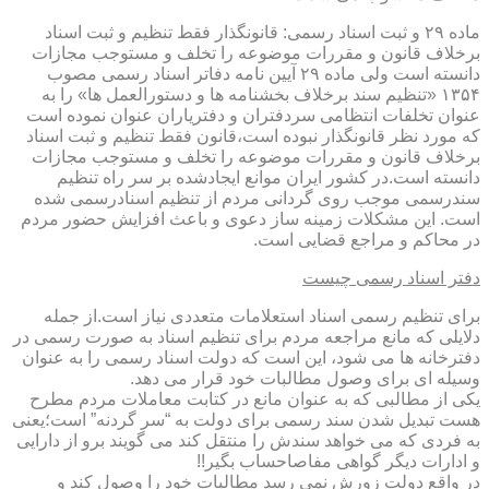
ماده ۲۹ و ثبت اسناد رسمی: قانونگذار فقط تنظیم و ثبت اسناد
برخلاف قانون و مقررات موضوعه را تخلف و مستوجب مجازات
دانسته است ولی ماده ۲۹ آیین نامه دفاتر اسناد رسمی مصوب
۱۳۵۴ «تنظیم سند برخلاف بخشنامه ها و دستورالعمل ها» را به
عنوان تخلفات انتظامی سردفتران و دفتریاران عنوان نموده است
که مورد نظر قانونگذار نبوده است،قانون فقط تنظیم و ثبت اسناد
برخلاف قانون و مقررات موضوعه را تخلف و مستوجب مجازات
دانسته است.در کشور ایران موانع ایجادشده بر سر راه تنظیم
سندرسمی موجب روی گردانی مردم از تنظیم اسنادرسمی شده
است. این مشکلات زمینه ساز دعوی و باعث افزایش حضور مردم
در محاکم و مراجع قضایی است.
دفتر اسناد رسمی چیست
برای تنظیم رسمی اسناد استعلامات متعددی نیاز است.از جمله
دلایلی که مانع مراجعه مردم برای تنظیم اسناد به صورت رسمی در
دفترخانه ها می شود، این است که دولت اسناد رسمی را به عنوان
وسیله ای برای وصول مطالبات خود قرار می دهد.
یکی از مطالبی که به عنوان مانع در کتابت معاملات مردم مطرح
هست تبدیل شدن سند رسمی برای دولت به “سر گردنه” است؛یعنی
به فردی که می خواهد سندش را منتقل کند می گویند برو از دارایی
و ادارات دیگر گواهی مفاصاحساب بگیر!!
در واقع دولت زورش نمی رسد مطالبات خود را وصول کند و