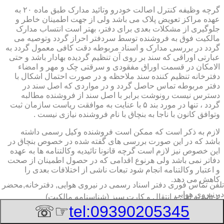
گرچه وظیفه کنترل اصالت خودرو وتائید مدارک طبق ماده ۲۰ به
عهده مراکز تعویض پلاک می باشد ولی از جهت اطمینان خاطر و
جلوگیری از مشکلات بعدی برای دفتر، بهتر است انتساب مدارک
مالکیت فوق به فروشنده توسط سردفتر احراز گردد وتوصیه می
گردد در بررسی مدارک و اسناد مربوطه دقت کافی معمول گردد به
عبارتی اوراقی که سند بر روی آن تنظیم گردیده بهادار باشد و حتی
الامکان در قسمت اوراق مفقودی و سرقتی چک و مهر و امضاء
دفترخانه تنظیم کننده سند ملاحظه و در صورت احتمال اشکال با
دفتر مربوطه تماس حاصل گردد و در مواردی که اصل سند در
دسترس نیست رونوشت برابر با اصل سند از فروشنده مطالبه
گردد ، تنها در مورد بند ۵ با عنایت به موافقت ریاست سازمان ثبت
وتوافق کانون با ناجا به بنچاق با نام فروشنده نیازی نیست .
لازم به ذکر است که ممکن است فروشنده وکیل رسمی داشته
باشد که در این صورت بررسی های گفته شده در خصوص بنچاق در
این خصوص نیز لازم است گرچه قانونا تائیدیه وکالتنامه ها به عهده
دفاتر نمی باشد ولی هرنوع اقدامی که در حصول اطمینان از صحت
و اعتبار وکالتنامه انجام شود تبعات ناشی از اختلافات بعدی را
کاهش می دهد.
تلفن تماس فوری
دفتر اسناد رسمی در نیروی هوایی, دفترخانه,محضر
در نیروی هوایی
۲-تائیدیه نقل و انتقال و کارت سبز (شناسنامه مالکیت)
☞☏
tel:09390205345
برگ تائیدیه نقل و انتقال صادره از مراکز تعویض پلاک حاوی
مشخصات کامل خودرو اعم از نوع ، سیستم ، مدل ، رنگ ، شماره