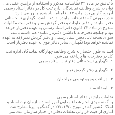
با تدقیق در ماده ۲۴ نظامنامه مذكور و استفاده از براهین عقلی می
توان به شرح وظایف نمایندگان اداره ثبت كل در دفاتر اسناد رسمی
آن روزگار پی برد. ماده ۲۴ نظامنامه یاد شده مقرر می دارد:
« در صورتی كه دفترخانه نماینده نداشته باشد، نگهداری نسخه ثانی
دفتر نماینده و دفتر عایدات و دفتر گردش تمبر و دفتر ثبت مكاتبات
مندرج در ماده ۲۳ قانون دفتر اسناد رسمی به عهده دفتریار خواهد
بود و چنانچه دفترخانه با داشتن دفتریار نماینده هم داشته باشد،
سوای نسخه ثانی دفتر اسناد رسمی و دفتر گردش تمبر (كه به عهده
نماینده خواهد بود) نگهداری سایر دفاتر فوق به عهده دفتریار است .
اینك به طور اختصار به شرح وظایف چهارگانه نمایندگان اداره ثبت
كل در دفترخانه ها پرداخته می شود.
۱ـ نگهداری نسخه ثانی دفتر ثبت اسناد رسمی
۲ـ نگهداری دفتر گردش تمبر
۳ ـ دریافت وجوه تودیعی مراجعان
۴ ـ امضاء سند
تخلفات رایج در دفاتر اسناد رسمی
به گفته مهدی انجم شعاع معاون امور اسناد سازمان ثبت اسناد و
املاک کشور که در مورخ ۲۳/۱۱/۹۱ در گفتگو با ایرنا مطرح شد،
آماری از حیث فراوانی تخلفات دفاتر در اختیار سازمان ثبت نمی