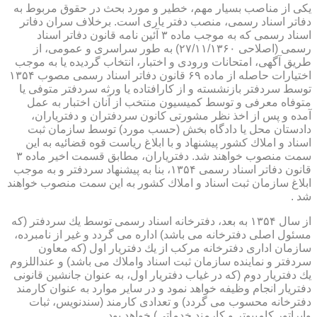
یكی از مناصب بسیار مهم، خطیر و مورد بحث در حقوق مربوط به
دفاتر اسناد رسمی، منصب دفتر یاری است. برخلاف سران دفاتر
اسناد رسمی كه به موجب ماده ۳ آئین نامه قانون دفاتر اسناد
رسمی (اصلاحی ۲۷/۱۱/۱۳۶۰) به طور سراسری و عمومی، از
طریق آگهی، امتحانات ورودی و اختبار، انتخاب گردیده یا به موجب
اختیارات حاصله از ماده ۶۹ قانون دفاتر اسناد رسمی مصوب ۱۳۵۴
توسط سردفتر بازنشسته و از كارافتاده یا ورثه سردفتر متوفی یا
متوفاه معرفی و توسط كمیسیون منتخب از آنان اختبار به عمل
آمده و پس از اخذ نظر مشورتی كانون سردفتران و دفتریاران،
دادستان محل یا دادگاه بخش (حسب مورد) توسط سازمان ثبت
اسناد و املاك كشور پیشنهاد و با ابلاغ ریاست قوه قضائیه به این
سمت منصوب خواهند شد. دفتریاران، مطابق قسمت اخیر ماده ۳
قانون دفاتر اسناد رسمی ۱۳۵۴، بنا به پیشنهاد سردفتر و به موجب
ابلاغ سازمان ثبت اسناد و املاك كشور به این سمت منصوب خواهند
شد .
از سال ۱۳۵۴ به بعد، دفترخانه اسناد رسمی توسط یك سردفتر (كه
مسئول اصلی دفترخانه می باشد) اداره می گردد و غیر از نامبرده،
سازمان اداری دفترخانه مركب از یك دفتریار اول (كه معاون
سردفتر و نماینده سازمان ثبت اسناد واملاك می باشد) و عنداللزوم
یك دفتریار دوم (كه در غیاب دفتریار اول، به عنوان جانشین قانونی
دفتریار انجام وظیفه خواهد نمود و در سایر موارد به عنوان كارمند
دفترخانه محسوب می گردد) و تعدادی كارمند (سندنویس، ثبات
واپراتور كامپیوتر و كارمند خدماتی) خواهد بود .