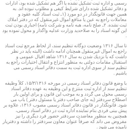
رسمی و اداره ثبت تشكیل نشده یا اگر هم تشكیل شده بود، ادارات
و دفاتر تشكیل شده دارای شرایط كیفی و مطلوب نبوده اند. به
همین جهت قانونگذار در دو مورد (۱ـ ثبت اسناد كلیه عقود و
معاملات راجع به عین یا منافع اموال غیرمنقول كه در دفتر املاك
ثبت نشده. ۲ـ صلح نامه، هبه نامه و شركت نامه) اجباری بودن ثبت
این گونه اسناد را به صلاحدید وزارت عدلیه واگذار و محول نموده بود
.
تا سال ۱۳۱۶ وضعیت دوگانه تنظیم سند، از لحاظ مرجع ثبت اسناد
راجع به اموال غیرمنقول همچنان ادامه داشت (البته باید در نظر
داشت كه با نزدیك شدن به سال ۱۳۱۶ شاهد اقبال عمومی و
استقبال مقامات دولتی به منظور انتزاع و انتقال اختیارات راجع به
تنظیم سند از سوی اداره ثبت به سمت دفاتر اسناد رسمی می
باشیم .
با وضع قانون دفاتر اسناد رسمی در مورخه ۱۵/۳/۱۳۱۶، كلاً وظیفه
تنظیم سند از اداره ثبت منتزع و این وظیفه به عهده دفاتر اسناد
رسمی محول می گردد و به موجب این قانون و برای اولین بار
اصطلاح سردفتر (به جای صاحب دفتر یا مسئول دفتر ) باب می
شود. قانونگذار در قانون دفاتر اسناد رسمی مصوب ۱۳۱۶، علاوه بر
پیش بینی فردی بنام نماینده اداره ثبت در دفاتر اسناد رسمی،
همچنین به منظور معاضدت سردفتر حضور فرد دیگری را نیز
مفروض می داند كه صرفاً عنوان معاون سردفتر را داشته و دفتریار
نامیده می شود .