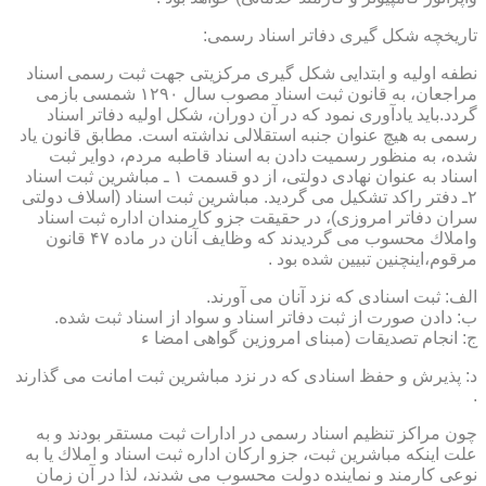
تاریخچه شكل گیری دفاتر اسناد رسمی:
نطفه اولیه و ابتدایی شكل گیری مركزیتی جهت ثبت رسمی اسناد
مراجعان، به قانون ثبت اسناد مصوب سال ۱۲۹۰ شمسی بازمی
گردد.باید یادآوری نمود كه در آن دوران، شكل اولیه دفاتر اسناد
رسمی به هیچ عنوان جنبه استقلالی نداشته است. مطابق قانون یاد
شده، به منظور رسمیت دادن به اسناد قاطبه مردم، دوایر ثبت
اسناد به عنوان نهادی دولتی، از دو قسمت ۱ ـ مباشرین ثبت اسناد
۲ـ دفتر راكد تشكیل می گردید. مباشرین ثبت اسناد (اسلاف دولتی
سران دفاتر امروزی)، در حقیقت جزو كارمندان اداره ثبت اسناد
واملاك محسوب می گردیدند كه وظایف آنان در ماده ۴۷ قانون
مرقوم،اینچنین تبیین شده بود .
الف: ثبت اسنادی كه نزد آنان می آورند.
ب: دادن صورت از ثبت دفاتر اسناد و سواد از اسناد ثبت شده.
ج: انجام تصدیقات (مبنای امروزین گواهی امضا ء
د: پذیرش و حفظ اسنادی كه در نزد مباشرین ثبت امانت می گذارند
.
چون مراكز تنظیم اسناد رسمی در ادارات ثبت مستقر بودند و به
علت اینكه مباشرین ثبت، جزو اركان اداره ثبت اسناد و املاك یا به
نوعی كارمند و نماینده دولت محسوب می شدند، لذا در آن زمان