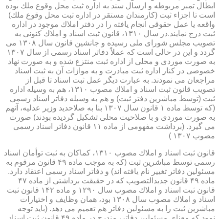
ابطال تمبر مربوطه و ارسال سند به اداره ثبت محل وقوع ملك بوده
است تا اجزاء ثبت (كارمندان مستقر در اداره ثبت محل وقوع ملك)
واقعه یا عمل حقوقی انجام یافته را در دفتر املاك موجود در اداره
ثبت درج نمایند.در سال ۱۳۱۰، قانون ثبت اسناد و املاك كنونی به
تصویب مجلس شورای ملی رسیده و جانشین قانون سال ۱۳۰۸ می
گردد و این در حالی است كه عملاً دفاتر اسناد رسمی از سال ۱۳۰۷
به صورت موردی و محلی از اداره ثبت منتزع شده و به صورت نهاد
خصوصی در كنار اداره ثبت مبادرت و به موازات آن به ثبت اسناد
مراجعان می نمودند. به عبارت دیگر عمل ثبت اسناد تا قبل از
تصویب قانون ثبت اسناد و املاك مصوب ۱۳۱۰، هم به وسیله اداره
ثبت (توسط مباشرین دفتر ثبت) و هم به وسیله دفاتر اسناد رسمی
(كه توسط ماده ۱ قانون سال ۱۳۰۷ بنا به صلاحدید وزیر عدلیه، آنهم
به صورت موردی و با صلاحیت محلی تشكیل گردیده بودند) صورت
می گیرد. (برداشت مفهومی از ماده ۱۱ قانون دفاتر اسناد رسمی
مصوب ۱۳۰۷ )
قانون ثبت اسناد و املاك مصوب ۱۳۱۰، كماكان به ثبت توأمان اسناد
رسمی توسط مباشرین ثبت (كه به موجب ماده ۴۹ قانون مرقوم به
مسئولین دفاتر تغییر نام یافته اند) و دفاتر اسناد رسمی اعتقاد دارد.
ماده ۴۹ قانون جدیدالتصویب كه در حقیقت برداشتی از ماده ۴۷
قانون ثبت اسناد و املاك مصوب سال ۱۲۹۰ و ماده ۱۴۲ قانون ثبت
اسناد و املاك مصوب سال ۱۳۰۸ بود، همان وظایف و اختیارات
مباشرین ثبت را به مسئولین دفاتر هم تعمیم می دهد. (باید توجه
نمود كه معنای مسئولین دفاتر، مندرج در ماده ۴۹ قانون ثبت اسناد