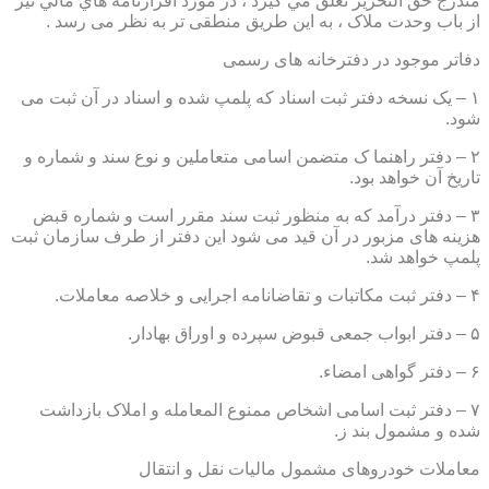
مندرج حق التحرير تعلق مي گيرد ، در مورد اقرارنامه هاي مالي نيز
از باب وحدت ملاک ، به این طریق منطقی تر به نظر می رسد .
دفاتر موجود در دفترخانه های رسمی
۱ – یک نسخه دفتر ثبت اسناد که پلمپ شده و اسناد در آن ثبت می
شود.
۲ – دفتر راهنما ک متضمن اسامی متعاملین و نوع سند و شماره و
تاریخ آن خواهد بود.
۳ – دفتر درآمد که به منظور ثبت سند مقرر است و شماره قبض
هزینه های مزبور در آن قید می شود این دفتر از طرف سازمان ثبت
پلمپ خواهد شد.
۴ – دفتر ثبت مکاتبات و تقاضانامه اجرایی و خلاصه معاملات.
۵ – دفتر ابواب جمعی قبوض سپرده و اوراق بهادار.
۶ – دفتر گواهی امضاء.
۷ – دفتر ثبت اسامی اشخاص ممنوع المعامله و املاک بازداشت
شده و مشمول بند ز.
معاملات خودروهای مشمول مالیات نقل و انتقال