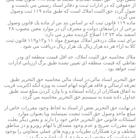
از حقوقي كه در ادارات ثبـت و دفاتر اسناد رسمي مي بايست و
صول گردد حق الثبت املاك است كه طبق ماده ۱۱۹ ثبت وصول
مي گردد.
ماده ۱۱۹ قانون ثبت كه بر اساس بند س از ماده يك قانون وصول
برخي از درآمدهاي دولت و مصرف آن در موارد معين مصوب ۲۸
اسفند ماه ۷۳ ۱۳ اصلاح گرديده مقرر مي دارد:
براي ثبت ملك دردفتر املاك موضوع مواد ۱۱ و۱۲و۱۱۹ قانون ثبت
كلا به ازاء هر ده هزار ريال يك هزار ريال دريافت مي شود .
ملاك محاسبه حق الثبت املاك، حد اقل قيمت منطقه اي ودر
نقاطي كه قيمت منطقه اي تعيين نشده طبق برگ ارزيابي ادارات
ثبت خواهد بود .
حق التحرير اسناد مالي:در اسناد مالي محاسبه حق التحرير طبق
تعرفه ارسالي و فاقد هرگونه ابهام است به ويژه آنكه اكثريت قريب
به اتفاق همكاران از رايانه استفاده و با وارد كردن مبلغ سند طبق
جداول داده شده به سيستم حق التحرير محاسبه مي گردد .
در نهايت حق التحرير بعض از اسناد به لحاظ وجود مقررات خاص از
مبلغ ماخذ وصول حق الثبت تبعيت نمينمايند ويا بعنوان موارد
استنائات قانوني حق التحرير خاص خود را دارند و بعض ديگر بعلت
نبود مقررات صريح و عدم وجود مصداق با ابهام روبرو و در مناطق
مختلف و نزد همكاران نظريات و رويه هاي عملي متفاوتي را بوجود
آورده است كه مختصرا به مواردي از آن اشاره ميگردد :