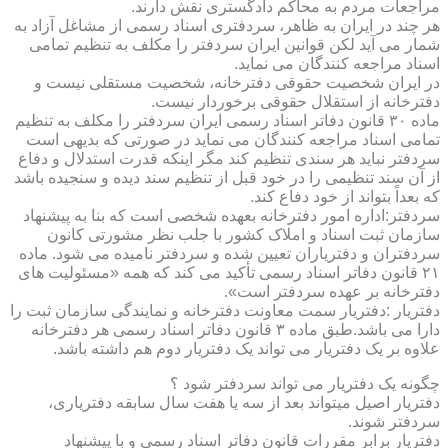
مراجعات مردم به محاکم دادگستری نقش دارند.
هر چند در ایران به ظاهر، سردفتری اسناد رسمی از مشاغل آزاد به
شمار می آید لکن قوانین ایران سردفتر را مکلف به تنظیم تمامی
اسناد مراجعه کنندگان می نماید.
در ایران شخصیت حقوقی دفترخانه، شخصیت مستقلی نیست و
دفترخانه از استقلال حقوقی برخوردار نیست.
ماده ۳۰ قانون دفاتر اسناد رسمی ایران سردفتر را مکلف به تنظیم
تمامی اسناد مراجعه کنندگان می نماید در صورتی که بدیهی است
سردفتر نباید هر سندی تنظیم کند مگر اینکه قدرت استدلال و دفاع
از آن سند تنظیمی را در خود قبل از تنظیم سند دیده و سنجیده باشد
که بعداً بتواند از خود دفاع کند.
سردفتر:اداره امور دفترخانه بعهده شخصی است که بنا به پیشنهاد
سازمان ثبت اسناد و املاک کشور با جلب نظر مشورتی کانون
سردفتران و دفتریاران تعیین شده و سردفتر نامیده می شود. ماده
۲۱ قانون دفاتر اسناد رسمی تأکید می کند که همه «مسئولیت های
دفترخانه بر عهده سردفتر است».
دفتریار :دفتریار سمت معاونت دفترخانه و نمایندگی سازمان ثبت را
دارا می باشد.طبق ماده ۳ قانون دفاتر اسناد رسمی هر دفترخانه
علاوه بر یک دفتریار می تواند یک دفتریار دوم هم داشته باشد.
چگونه یک دفتریار می تواند سردفتر شود ؟
دفتریار اصیل میتواند بعد از سه یا هفت سال سابقه دفتریاری،
سردفتر شوند.
دفتریار برابر مقررات قانون دفاتر اسناد رسمی و با پیشنهاد