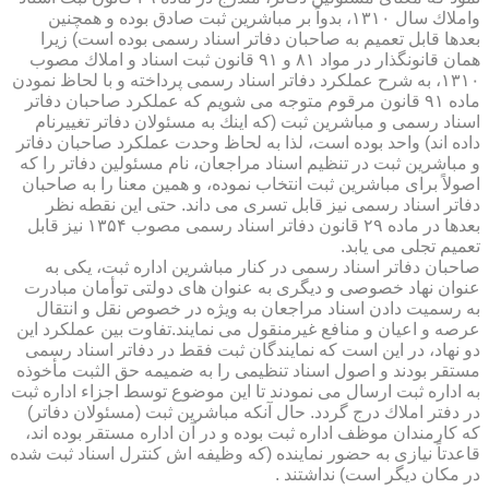
واملاك سال ۱۳۱۰، بدواً بر مباشرین ثبت صادق بوده و همچنین
بعدها قابل تعمیم به صاحبان دفاتر اسناد رسمی بوده است) زیرا
همان قانونگذار در مواد ۸۱ و ۹۱ قانون ثبت اسناد و املاك مصوب
۱۳۱۰، به شرح عملكرد دفاتر اسناد رسمی پرداخته و با لحاظ نمودن
ماده ۹۱ قانون مرقوم متوجه می شویم كه عملكرد صاحبان دفاتر
اسناد رسمی و مباشرین ثبت (كه اینك به مسئولان دفاتر تغییرنام
داده اند) واحد بوده است، لذا به لحاظ وحدت عملكرد صاحبان دفاتر
و مباشرین ثبت در تنظیم اسناد مراجعان، نام مسئولین دفاتر را كه
اصولاً برای مباشرین ثبت انتخاب نموده، و همین معنا را به صاحبان
دفاتر اسناد رسمی نیز قابل تسری می داند. حتی این نقطه نظر
بعدها در ماده ۲۹ قانون دفاتر اسناد رسمی مصوب ۱۳۵۴ نیز قابل
تعمیم تجلی می یابد.
صاحبان دفاتر اسناد رسمی در كنار مباشرین اداره ثبت، یكی به
عنوان نهاد خصوصی و دیگری به عنوان های دولتی توأمان مبادرت
به رسمیت دادن اسناد مراجعان به ویژه در خصوص نقل و انتقال
عرصه و اعیان و منافع غیرمنقول می نمایند.تفاوت بین عملكرد این
دو نهاد، در این است كه نمایندگان ثبت فقط در دفاتر اسناد رسمی
مستقر بودند و اصول اسناد تنظیمی را به ضمیمه حق الثبت مأخوذه
به اداره ثبت ارسال می نمودند تا این موضوع توسط اجزاء اداره ثبت
در دفتر املاك درج گردد. حال آنكه مباشرین ثبت (مسئولان دفاتر)
كه كارمندان موظف اداره ثبت بوده و در آن اداره مستقر بوده اند،
قاعدتاً نیازی به حضور نماینده (كه وظیفه اش كنترل اسناد ثبت شده
در مكان دیگر است) نداشتند .