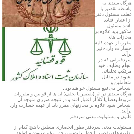
هرگاه سندی به
واسطه تقصیر یا
غفلت مسئول دفتر
از اعتبار افتاده
باشد مسئول
مذکور باید علاوه بر
مجازات های
مقرر، از عهده کلیه
خسارات وارده نیز
برآید.
سردفترانی که در
انجام وظایف خود
مرتکب تخلفاتی
بشوند در مقابل
متعاملین و
اشخاص ذی نفع مسئول خواهند بود .
هرگاه سندی در اثر (تقصیر یا تخلف) آن ها از قوانین و مقررات
مربوط بعضاً یا کلاً از اعتبار افتد و در نتیجه ضرری متوجه آن
اشخاص شود علاوه بر مجازتهای مقرر باید از عهده خسارت وارد
برآیند.
قانون و مسئولیت مدنی سردفتر
مسئولیت مدنی سردفتر بطور انحصاری منطبق با هیچ کدام از
نظریه های تقصیر یا خطر یا تضمین حق و غیره نبوده و قواعد