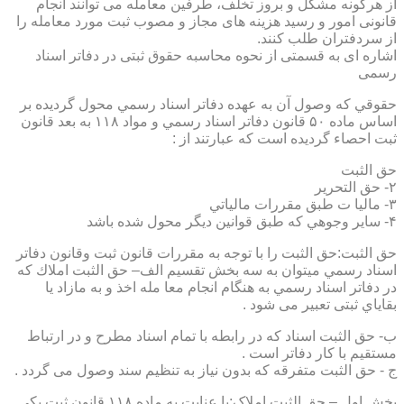
از هرگونه مشکل و بروز تخلف، طرفین معامله می توانند انجام
قانونی امور و رسید هزینه های مجاز و مصوب ثبت مورد معامله را
از سردفتران طلب کنند.
اشاره ای به قسمتی از نحوه محاسبه حقوق ثبتی در دفاتر اسناد
رسمی
حقوقي كه وصول آن به عهده دفاتر اسناد رسمي محول گرديده بر
اساس ماده ۵۰ قانون دفاتر اسناد رسمي و مواد ۱۱۸ به بعد قانون
ثبت احصاء گرديده است كه عبارتند از :
حق الثبت
۲- حق التحرير
۳- ماليا ت طبق مقررات مالياتي
۴- ساير وجوهي كه طبق قوانين ديگر محول شده باشد
حق الثبت:حق الثبت را با توجه به مقررات قانون ثبت وقانون دفاتر
اسناد رسمي ميتوان به سه بخش تقسيم الف– حق الثبت املاك كه
در دفاتر اسناد رسمي به هنگام انجام معا مله اخذ و به مازاد يا
بقاياي ثبتی تعبیر می شود .
ب- حق الثبت اسناد كه در رابطه با تمام اسناد مطرح و در ارتباط
مستقيم با كار دفاتر است .
ج - حق الثبت متفرقه كه بدون نياز به تنظیم سند وصول می گردد .
بخش اول – حق الثبت املاک:با عنايت به ماده ۱۱۸ قانون ثبت يكي