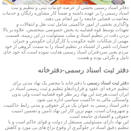
دفاتر اسناد رسمی بخشی از عرضه خدمات ثبتی و تنظیم و ثبت
اسناد رسمی را بر عهده داشته و ضمناً کار مشاوره رایگان و خدمات
معاضدت قضایی جامعه را نیز انجام می دهند.
واگذاری بخشی از امور حاکمیتی شامل ثبت نقل و انتقالات و
تعهدات توسط قوه قضاییه به بخش خصوصی متخصص، علاوه بر بالا
بردن دقت در تنظیم اسناد و سلب مسئولیت در این زمینه، قسمت
مهمی از شکایات علیه حکومت یا کارگزاران حکومتی و جبران
خسارات ناشی از اشتباه در تنظیم اسناد را به سمت گروهی از خود
مردم یعنی سردفتران اسناد رسمی هدایت نموده است،که خود جای
تامل و نگرانی بوده و هست.
دفتر ثبت اسناد رسمی-دفترخانه
دفتر ثبت اسناد رسمی
یا دفترخانه یا محضر یک نهاد مدنی برای
تنظیم حرفه ای عقود و قراردادهاو تنظیم و ثبت رسمی اسناد در
ایران است.هرچند این نهاد زیر نظر قوه قضاییه است ولی بدون
وابستگی مالی به حاکمیت سیاسی اداره می شود.
دفتر اسناد رسمی به عنوان یک مرکز حقوقی و مدنی رابط حاکمیت
و شهروندان است، مهم ترین کار این نهاد تأمین و تضمین امنیت
حقوقی و اقتصادی جامعه است.
این نهاد دارای مسئولیتی مستقل از دولت و قوای حاکم است و با
تنظیم دقیق اسناد در جلوگیری از وقوع نزاع های بی مورد و کاهش