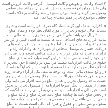
۴-اسناد وكالت و تفويض وكالت اتومبيل ، گرچه وكالت فروش است
ولي طبق همان تعرفه مصوب ، حق التحرير آن همانند سند قطعي
وصول مي گردد و بعلت نبودن مبلغ در سند وكالت، برخلاف اسناد
قطعی موضوع تحریر کمتر مصداق پیدا نمی کند .
۵- اقرارنامه ها ، اين گونه اسناد گاه صرفا اقرارنامه است و حاوي
مسائل مالي نبوده و تحرير آن مورد اتفاق نظر بوده و همان مبلغ
۳۰۰۰۰ ريال مي باشد ولي گاهي ازنظر محتوي يك سند مالي است
مانند اقرارنامه هاي اصلاحي بانك ها نسبت به اسناد قبلي و افزايش
مبلغ و تغييرات در ميزان اقساط و غيره است و يا اقرارنامه هاي
دريافت خسارات توسط اشخاص از شهرداري ها و ادارات راه و
ترابري و غيره كه مقر اقرار به دريافت مبالغي نموده و در قبال آن
حق خود را اسقاط مي نمايد ، در اين گونه موارد كه به جاي صلح
حقوق در قالب اقرارنامه تنظيم مي شود در رابطه با حق التحرير آن
اختلاف نظر وجود دارد بعضا معتقدند با توجه به اينكه اينگونه اسناد
در واقع سندي مالي است وبا توجه به مفاد يكي از آراء وحدت رويه
چون مبلغي كه ماخذ حق الثبت است ملاك وصول حق التحرير هم
هست ماخذ وصول تحرير را همان مبلغ در سند اقرار مي دانند ولي
بعضي از همكاران ديگر صرفا اقرارنامه را مشمول تحرير در بخش
اسناد غيرمالي و اقرارنامه ميدانند ولي بنظر مي رسد همانگونه كه
در بخش صلح نامه ها چنانچه صلح نامه صرفا صلح و فاقد مبلغ و
حاكي از نقل وانتقال نباشد مشمول بند ج تعرفه و در موارد صلح
منقول و غير منقول و حقوق و غيره كه مالي است نسبت به مبلغ