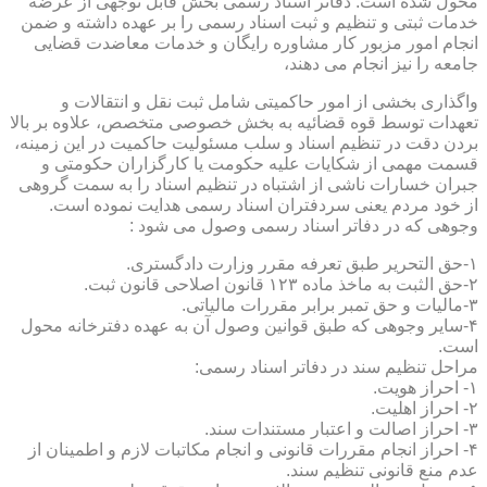
محول شده است. دفاتر اسناد رسمی بخش قابل توجهی از عرضه
خدمات ثبتی و تنظیم و ثبت اسناد رسمی را بر عهده داشته و ضمن
انجام امور مزبور کار مشاوره رایگان و خدمات معاضدت قضایی
جامعه را نیز انجام می دهند،
واگذاری بخشی از امور حاکمیتی شامل ثبت نقل و انتقالات و
تعهدات توسط قوه قضائیه به بخش خصوصی متخصص، علاوه بر بالا
بردن دقت در تنظیم اسناد و سلب مسئولیت حاکمیت در این زمینه،
قسمت مهمی از شکایات علیه حکومت یا کارگزاران حکومتی و
جبران خسارات ناشی از اشتباه در تنظیم اسناد را به سمت گروهی
از خود مردم یعنی سردفتران اسناد رسمی هدایت نموده است.
وجوهی که در دفاتر اسناد رسمی وصول می شود :
۱-حق التحریر طبق تعرفه مقرر وزارت دادگستری.
۲-حق الثبت به ماخذ ماده ۱۲۳ قانون اصلاحی قانون ثبت.
۳-مالیات و حق تمبر برابر مقررات مالیاتی.
۴-سایر وجوهی که طبق قوانین وصول آن به عهده دفترخانه محول
است.
مراحل تنظیم سند در دفاتر اسناد رسمی:
۱- احراز هویت.
۲- احراز اهلیت.
۳- احراز اصالت و اعتبار مستندات سند.
۴- احراز انجام مقررات قانونی و انجام مکاتبات لازم و اطمینان از
عدم منع قانونی تنظیم سند.