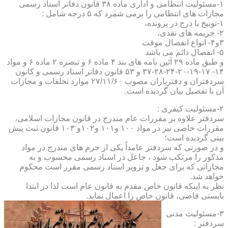
۱-مسئولیت انتظامی و اداری ماده ۳۸ قانون دفاتر اسناد رسمی
مجازات های انتظامی را برمی شمرد که ۵ درجه شامل :
۱-توبیخ با درج در پرونده،
۲- جریمه های نقدی،
۳و۴- انواع انفصال موقت
۵- انفصال دائم می باشد
و طبق ماده ۲۹ آئین نامه های بند ۴ ماده ۶ و تبصره ۲ ماده ۶ و مواد
۱۴- ۱۷-۱۹-۲۰-۲۴-۲۸-۳۷ و ۵۳ قانون دفاتر اسناد رسمی و کانون
سردفتران و دفتریاران مصوب ۲۷/۱۱/۶۰ موارد تخلفات و مجازات
آن با تفصیل بیان گردیده است.
۲-مسئولیت کیفری :
سردفتر علاوه بر مقررات عام مندرج در قانون مجازات اسلامی،
مقررات خاصی نیز در مواد ۱۰۰ و۱۰۱ و۱۰۲و ۱۰۳ قانون ثبت پیش
بینی گردیده است؛
و در صورتی که سردفتر عامداً یکی از جرم های مندرج در مواد
مذکور را مرتکب شود ، جاعل در اسناد رسمی محسوب و به
مجازاتی که برای جعل و تزویر اسناد رسمی مقرر است محکوم
خواهد شد.
نظر به اینکه قانون خاص مقدم به قانون عام است لذا در ابتدا
بایستی قاضی، قانون خاص را اعمال نماید.
۳-مسئولیت مدنی
سردفتر :