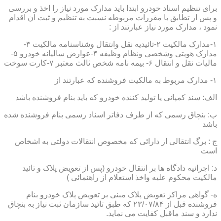
برای تنظیم اسناد خودرو ابتدا باید مدارک مورد نیاز را اخذ و بررسی
و پس از تطابق با مقررات مربوطه نسبت به تنظیم و ثبت ان اقدام
نمود ، مدارک مورد نیاز عبارتند از :
۱-مدارک مالکیت ۲-تائیدیه نقل وانتقال وشناسنامه مالکیت ۳-
مدارک هویتی وشخصی ونظام وظیفه ۴-عوارض سالیانه خودرو ۵-
مالیات نقل و انتقال ۶- بیمه نامه شخص ثالث معتبر ۷-کارت سوخت
۱- مدارک مربوط به مالکیت فروشنده که عبارتند از
الف: سند کمپانی یا تولید کننده خودرو که باید بنام فروشنده باشد
ب: بنچاق رسمی که از طرف دفاتر اسناد رسمی بنام فروشنده شده
باشد
ج : برگ انتقالی از دارائی که مخصوص انتقالات دولتی به اشخاص
است
د: اجرائیه دادگاه ها بر انتقال خودرو (پس از تعویض پلاک و تائید
مالکیت محکوم علیه واخذ استعلام از راهنمائی )
ه- گواهی مراکز تعویض پلاک مبنی بر تعویض پلاک خودرو بنام
فروشنده قبل از ۲۳/۰۷/۸۴ که طبق تائید سازمان ثبت نیاز به بنچاق
ندارد و سند ماقبل کفایت می نماید.