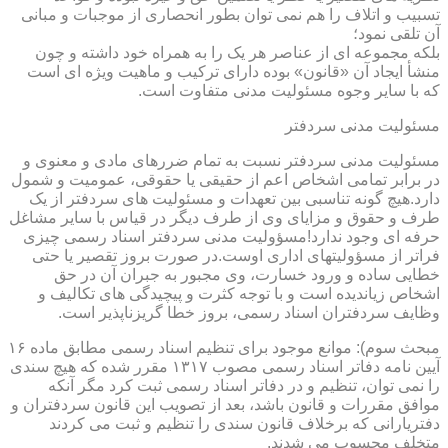
تسبیب و اتلاف را هم نمی توان بطور انحصاری از موجبات و مبانی
آن تلقی نمود؛
بلکه مجموعه ای از عناصر هر یک را به همراه خود داشته و چون
منشأ ایجاد آن «قانون» بوده دارای ترکیب و ماهیت ویژه ای است
که با سایر وجوه مسئولیت مدنی متفاوت است.
مسئولیت مدنی سردفتر
مسئولیت مدنی سردفتر نسبت به تمام ضررهای مادی و معنوی و
در برابر تمامی اشخاص اعم از حقیقی یا حقوقی، عمومیت و شمول
دارد.هیچ گونه تناسبی بین تعهدات و مسئولیت های سردفتر از یک
طرف و حقوق و مزایای وی از طرف دیگر در قیاس با سایر مشاغل
حرفه ای وجود ندارد!مسؤولیت مدنی سردفتر اسناد رسمی چیزی
فراتر از مسؤولیتهای اداری اوست.در صورت بروز تقصیر یا حتی
خطایی ساده و ورود خسارت، وی مجبور به جبران آن در حق
اشخاص زیاندیده است و با توجه کثرت و پیچیدگی های تکالیف و
وظایف سردفتران اسناد رسمی، بروز خطا گریزناپذیر است.
مبحث سوم): موانع موجود برای تنظیم اسناد رسمی مطابق ماده ۱۶
آیین نامه دفاتر اسناد رسمی مصوب ۱۳۱۷ مقرر شده که هیچ سندی
را نمی توان، تنظیم و در دفاتر اسناد رسمی ثبت کرد مگر آنکه
موافق مقررات و قانون باشد، بعد از تصویب این قانون سردفتران و
دفتریارانی که برخلاف قانون سندی را تنظیم و ثبت می کردند
متخلف محسوب می شدند.