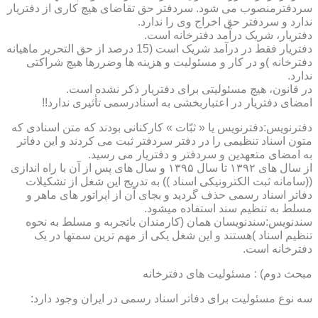
سردفترمنصوب می شود. سردفتر حق تقاضای هیچ کاری از دفتریار
ندارد و سردفتر حق اخراج وی را ندارد.
دفتریار، شریک درآمد دفترخانه است.
دفتریار فقط در درآمد شریک است (15 درصد از حق التحریر ماهیانه
دفترخانه )و در کار و مسئولیت و هزینه ها وضررها هیچ شراکتی
ندارد.
در قانون، هیچ مسئولیتی برای دفتریار ذکر نشده است.
امضای دفتریار در اعتباربخشی به اسنادرسمی تأثیری ندارد!!
دفترنویس:دفترنویس یا « ثبّات » کارکنانی بودند که متن اسنادی که
متون اسناد تنظیمی را در دفتر سردفتر ثبت می کردند و این دفاتر
به امضای متعهدین و سردفتر و دفتریار می رسید.
از سال های ۱۳۹۲ تا سال ۱۳۹۵ و سال های پس از آن با راه اندازی
((سامانه ثبت الکترونیکی اسناد )) به تدریج این شغل از تشکیلات
دفاتر اسناد رسمی حذف گردید و بجای آن از اپراتور های ماهر و
مسلط به تنظیم سند استفاده میشود.
سندنویس:سندنویسان همان (کارمندان باتجربه و مسلط به نحوه
تنظیم اسناد )هستند و این شغل یکی از مهم ترین سمتها در یک
دفترخانه است.
مبحث دوم) : مسئولیت های دفترخانه
سه نوع مسئولیت برای دفاتر اسناد رسمی در ایران وجود دارد: