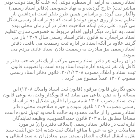
اسناد رسمی به آرامی از سیطره دولتی (به علت كارمند دولت بودن
مباشر ثبت) خارج گردیده و به نهاد خصوصی (دفاتر اسناد رسمی)
واگذار می گردد. و براساس همین طرز تفكر است (برداشتن بار
تنظیم سند از روی دوش دولت) است كه دفاتر اسناد رسمی شكل
می گیرد، علی رغم اینكه صلاحیت دفاتر در آن زمان محلی بوده
است. به عبارت دیگر اولین اقدام مربوط به خصوصی سازی تنظیم
اسناد مراجعان، به قانون دفاتر اسناد رسمی سال ۱۳۰۷ باز می
گردد. علاوه بر آنكه اسناد در اداره ثبت رسمیت می یافت، دفاتر
اسناد رسمی نیز مبادرت به رسمیت دادن اسناد عادی مردم می
نمودند.
در آن زمان، هر دفتر اسناد رسمی مركب از یك نفر صاحب دفتر و
لااقل یك نفر نماینده اداره ثبت اسناد بوده است. با تصویب قانون
ثبت اسناد و املاك مصوب ۲۰/۱/۱۳۰۸، قانون دفاتر اسناد رسمی
مصوب ۱۳۰۷ عملاً منسوخ می گردد .
نحوه نگارش قانون مرقوم (قانون ثبت اسناد واملاك ۱۳۰۸) این
مسأله را به ذهن تداعی می نماید كه قانونگذار وقت، به نوعی قانون
ثبت اسناد مصوب ۱۳۰۲ شمسی را با قانون تشكیل دفاتر اسناد
رسمی مصوب ۱۳۰۷ تلفیق نموده و حوزه صلاحیت محلی دفاتر
اسناد رسمی را از حالت محدود به حالت نامحدود تبدیل نموده است.
مضافاً مطابق ماده ۲۰۳ قانون جدیدالتصویب، وظیفه نمایندگان
اداره ثبت در دفاتر اسناد رسمی (اسلاف دفتریاران) در مورد
معاملات راجع به عین یا منافع املاك ثبت شده، اخذ حق الثبت سند
نقل و انتقال املاك و الصاق نمودن تمبر معادل آن به سند انتقالی و