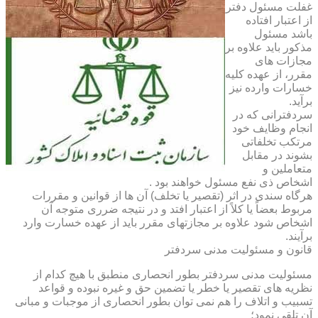
غفلت مسئول دفتر
از اعتبار افتاده
باشد مسئول
مذکور باید علاوه بر
مجازات های
مقرر، از عهده کلیه
خسارات وارده نیز
برآید.
سردفترانی که در
انجام وظایف خود
مرتکب تخلفاتی
بشوند در مقابل
متعاملین و
اشخاص ذی نفع مسئول خواهند بود .
هرگاه سندی در اثر (تقصیر یا تخلف) آن ها از قوانین و مقررات
مربوط بعضاً یا کلاً از اعتبار افتد و در نتیجه ضرری متوجه آن
اشخاص شود علاوه بر مجازتهای مقرر باید از عهده خسارت وارد
برآیند.
قانون و مسئولیت مدنی سردفتر
مسئولیت مدنی سردفتر بطور انحصاری منطبق با هیچ کدام از
نظریه های تقصیر یا خطر یا تضمین حق و غیره نبوده و قواعد
تسبیب و اتلاف را هم نمی توان بطور انحصاری از موجبات و مبانی
آن تلقی نمود؛