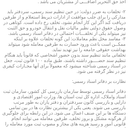
اخذ حق التحریر اضافـــی از مشتریان می باشد .
۲- تخلفات به ضرر دولت: در حین تنظیم سند رسمی، سردفتر باید
مدارکی را برای جلب موافقت از ادارات ذیربط استعلام و از طرفین
دریافت کند اگر این کار انجام نشود، تخلف رخ داده است. کوتاهی در
وصول حقوق دولتی نظیر مالیات نقل و انتقال خودرو و حق الثبت
نیز میتواند یکی از تخلفـــات احتمالی در دفاتر اسناد رسمی باشد.
۳- مفاسد مخل نظم معاملات: این گونه تخلفات علاوه بر اینکه
ممکــن است باعث ورود خسارت به طرفین معامله شود میتواند
بهداشت حقوقی جامعه را نیز تهدید نماید.
تخلفاتی مانند تنظیم سند بدون حضور اشخاصی که قانوناً باید هنگام
تنظیم سند حضــــور داشته باشند، طبق ماده ۱۰۰ قانون ثبت، جعل
در اسناد رسمی شناخته میشود که معمولاً برای آنها مجـازات کیفری
نیز در نظر گرفته می شود.
نظارت بر دفاتر اسناد رسمی:
دفاتر اسناد رسمی توسط سازمان بازرسی کل کشور، سازمان ثبت
اسناد واملاک، اداره کل ثبت استان ها، وزارت امور اقتصادی و
دارایی و بازرسی کانون سردفتران و دفتر یاران به طور مرتب
بازرسی می شوند. یعنی یکی از بیشترین نظارت ها در بین تمامی
دستگاه ها بر این صنف اعمال می شود. در این رابطه برای جلوگیری
از هرگونه مشکل و بروز تخلف، طرفین معامله می توانند انجام
قانونی امور و رسید هزینه های مجاز و مصوب ثبت مورد معامله را