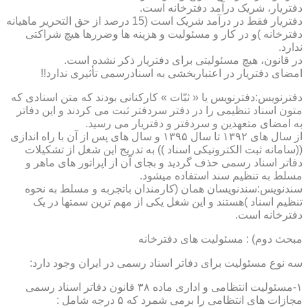
دفتریار، شریک درآمد دفترخانه است.
دفتریار فقط در درآمد شریک است (15 درصد از حق التحریر ماهیانه
دفترخانه )و در کار و مسئولیت و هزینه ها وضررها هیچ شراکتی
ندارد.
در قانون، هیچ مسئولیتی برای دفتریار ذکر نشده است.
امضای دفتریار در اعتباربخشی به اسنادرسمی تأثیری ندارد!!
دفترنویس:دفترنویس یا « ثبّات » کارکنانی بودند که متن اسنادی که
متون اسناد تنظیمی را در دفتر سردفتر ثبت می کردند و این دفاتر
به امضای متعهدین و سردفتر و دفتریار می رسید.
از سال های ۱۳۹۲ تا سال ۱۳۹۵ و سال های پس از آن با راه اندازی
((سامانه ثبت الکترونیکی اسناد )) به تدریج این شغل از تشکیلات
دفاتر اسناد رسمی حذف گردید و بجای آن از اپراتور های ماهر و
مسلط به تنظیم سند استفاده میشود.
سندنویس:سندنویسان همان (کارمندان باتجربه و مسلط به نحوه
تنظیم اسناد )هستند و این شغل یکی از مهم ترین سمتها در یک
دفترخانه است.
مبحث دوم) : مسئولیت های دفترخانه
سه نوع مسئولیت برای دفاتر اسناد رسمی در ایران وجود دارد:
۱-مسئولیت انتظامی و اداری ماده ۳۸ قانون دفاتر اسناد رسمی
مجازات های انتظامی را برمی شمرد که ۵ درجه شامل :