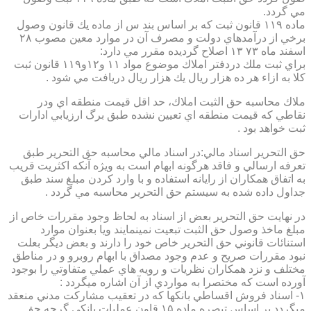
مي گردد.
ماده ۱۱۹ قانون ثبت كه بر اساس بند س از ماده يك قانون وصول
برخي از درآمدهاي دولت و مصرف آن در موارد معين مصوب ۲۸
اسفند ماه ۷۳ ۱۳ اصلاح گرديده مقرر مي دارد:
براي ثبت ملك دردفتر املاك موضوع مواد ۱۱ و۱۲و۱۱۹ قانون ثبت
كلا به ازاء هر ده هزار ريال يك هزار ريال دريافت مي شود .
ملاك محاسبه حق الثبت املاك، حد اقل قيمت منطقه اي ودر
نقاطي كه قيمت منطقه اي تعيين نشده طبق برگ ارزيابي ادارات
ثبت خواهد بود .
حق التحرير اسناد مالي:در اسناد مالي محاسبه حق التحرير طبق
تعرفه ارسالي و فاقد هرگونه ابهام است به ويژه آنكه اكثريت قريب
به اتفاق همكاران از رايانه استفاده و با وارد كردن مبلغ سند طبق
جداول داده شده به سيستم حق التحرير محاسبه مي گردد .
در نهايت حق التحرير بعض از اسناد به لحاظ وجود مقررات خاص از
مبلغ ماخذ وصول حق الثبت تبعيت نمينمايند ويا بعنوان موارد
استنائات قانوني حق التحرير خاص خود را دارند و بعض ديگر بعلت
نبود مقررات صريح و عدم وجود مصداق با ابهام روبرو و در مناطق
مختلف و نزد همكاران نظريات و رويه هاي عملي متفاوتي را بوجود
آورده است كه مختصرا به مواردي از آن اشاره ميگردد :
۱- اسناد فروش اقساطي بانكها كه در تعقيب مشاركت مدني منعقد
ميگردد بر اساس تبصره ماده ۱۵ قاون عمليات بانكي گرچه حق