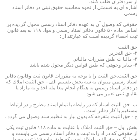
از سردفتران طلب کنند.
اشاره ای به قسمتی از نحوه محاسبه حقوق ثبتی در دفاتر اسناد
رسمی
حقوقي كه وصول آن به عهده دفاتر اسناد رسمي محول گرديده بر
اساس ماده ۵۰ قانون دفاتر اسناد رسمي و مواد ۱۱۸ به بعد قانون
ثبت احصاء گرديده است كه عبارتند از :
حق الثبت
۲- حق التحرير
۳- ماليا ت طبق مقررات مالياتي
۴- ساير وجوهي كه طبق قوانين ديگر محول شده باشد
حق الثبت:حق الثبت را با توجه به مقررات قانون ثبت وقانون دفاتر
اسناد رسمي ميتوان به سه بخش تقسيم الف– حق الثبت املاك كه
در دفاتر اسناد رسمي به هنگام انجام معا مله اخذ و به مازاد يا
بقاياي ثبتی تعبیر می شود .
ب- حق الثبت اسناد كه در رابطه با تمام اسناد مطرح و در ارتباط
مستقيم با كار دفاتر است .
ج - حق الثبت متفرقه كه بدون نياز به تنظیم سند وصول می گردد .
بخش اول – حق الثبت املاک:با عنايت به ماده ۱۱۸ قانون ثبت يكي
از حقوقي كه در ادارات ثبـت و دفاتر اسناد رسمي مي بايست و
صول گردد حق الثبت املاك است كه طبق ماده ۱۱۹ ثبت وصول