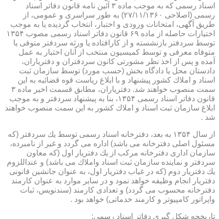
اسناد رسمی كه به موجب ماده ۳ آئین نامه قانون دفاتر اسناد
رسمی (اصلاحی ۲۷/۱۱/۱۳۶۰) به طور سراسری و عمومی، از
طریق آگهی، امتحانات ورودی و اختبار، انتخاب گردیده یا به موجب
اختیارات حاصله از ماده ۶۹ قانون دفاتر اسناد رسمی مصوب ۱۳۵۴
توسط سردفتر بازنشسته و از كارافتاده یا ورثه سردفتر متوفی یا
متوفاه معرفی و توسط كمیسیون منتخب از آنان اختبار به عمل
آمده و پس از اخذ نظر مشورتی كانون سردفتران و دفتریاران،
دادستان محل یا دادگاه بخش (حسب مورد) توسط سازمان ثبت
اسناد و املاك كشور پیشنهاد و با ابلاغ ریاست قوه قضائیه به این
سمت منصوب خواهند شد. دفتریاران، مطابق قسمت اخیر ماده ۳
قانون دفاتر اسناد رسمی ۱۳۵۴، بنا به پیشنهاد سردفتر و به موجب
ابلاغ سازمان ثبت اسناد و املاك كشور به این سمت منصوب خواهند
شد .
از سال ۱۳۵۴ به بعد، دفترخانه اسناد رسمی توسط یك سردفتر (كه
مسئول اصلی دفترخانه می باشد) اداره می گردد و غیر از نامبرده،
سازمان اداری دفترخانه مركب از یك دفتریار اول (كه معاون
سردفتر و نماینده سازمان ثبت اسناد واملاك می باشد) و عنداللزوم
یك دفتریار دوم (كه در غیاب دفتریار اول، به عنوان جانشین قانونی
دفتریار انجام وظیفه خواهد نمود و در سایر موارد به عنوان كارمند
دفترخانه محسوب می گردد) و تعدادی كارمند (سندنویس، ثبات
واپراتور كامپیوتر و كارمند خدماتی) خواهد بود .
تاریخچه شكل گیری دفاتر اسناد رسمی: