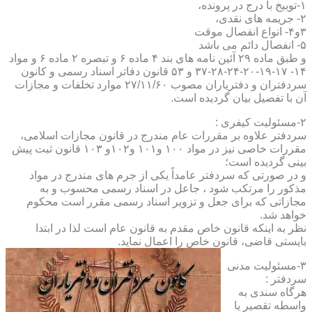
۱-توبیخ با درج در پرونده،
۲- جریمه های نقدی،
۳و۴- انواع انفصال موقت
۵- انفصال دائم می باشد
و طبق ماده ۲۹ آئین نامه های بند ۴ ماده ۶ و تبصره ۲ ماده ۶ و مواد
۱۴- ۱۷-۱۹-۲۰-۲۴-۲۸-۳۷ و ۵۳ قانون دفاتر اسناد رسمی و کانون
سردفتران و دفتریاران مصوب ۲۷/۱۱/۶۰ موارد تخلفات و مجازات
آن با تفصیل بیان گردیده است.
۲-مسئولیت کیفری :
سردفتر علاوه بر مقررات عام مندرج در قانون مجازات اسلامی،
مقررات خاصی نیز در مواد ۱۰۰ و۱۰۱ و۱۰۲و ۱۰۳ قانون ثبت پیش
بینی گردیده است؛
و در صورتی که سردفتر عامداً یکی از جرم های مندرج در مواد
مذکور را مرتکب شود ، جاعل در اسناد رسمی محسوب و به
مجازاتی که برای جعل و تزویر اسناد رسمی مقرر است محکوم
خواهد شد.
نظر به اینکه قانون خاص مقدم به قانون عام است لذا در ابتدا
بایستی قاضی، قانون خاص را اعمال نماید.
۳-مسئولیت مدنی
سردفتر :
هرگاه سندی به
واسطه تقصیر یا