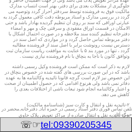
عهده مراکز تعویض پلاک می باشد ولی از جهت اطمینان خاطر و
جلوگیری از مشکلات بعدی برای دفتر، بهتر است انتساب مدارک
مالکیت فوق به فروشنده توسط سردفتر احراز گردد وتوصیه می
گردد در بررسی مدارک و اسناد مربوطه دقت کافی معمول گردد به
عبارتی اوراقی که سند بر روی آن تنظیم گردیده بهادار باشد و حتی
الامکان در قسمت اوراق مفقودی و سرقتی چک و مهر و امضاء
دفترخانه تنظیم کننده سند ملاحظه و در صورت احتمال اشکال با
دفتر مربوطه تماس حاصل گردد و در مواردی که اصل سند در
دسترس نیست رونوشت برابر با اصل سند از فروشنده مطالبه
گردد ، تنها در مورد بند ۵ با عنایت به موافقت ریاست سازمان ثبت
وتوافق کانون با ناجا به بنچاق با نام فروشنده نیازی نیست .
لازم به ذکر است که ممکن است فروشنده وکیل رسمی داشته
باشد که در این صورت بررسی های گفته شده در خصوص بنچاق در
این خصوص نیز لازم است گرچه قانونا تائیدیه وکالتنامه ها به عهده
دفاتر نمی باشد ولی هرنوع اقدامی که در حصول اطمینان از صحت
و اعتبار وکالتنامه انجام شود تبعات ناشی از اختلافات بعدی را
کاهش می دهد.
۲-تائیدیه نقل و انتقال و کارت سبز (شناسنامه مالکیت)
تلفن تماس فوری
دفتر اسناد رسمی در حمزه آباد, دفترخانه,محضر در
حمزه آباد
برگ تائیدیه نقل و انتقال صادره از مراکز تعویض پلاک حاوی
مشخصات کامل خودرو اعم از نوع ، سیستم ، مدل ، رنگ ، شماره
☞☏
tel:09390205345
موتور و شاسی ، تیپ و بخصوس شماره شناسه خودرو ( VIN ) در
صدر صفحه و مشخصات فروشنده و خریدار اعم از مشخصات