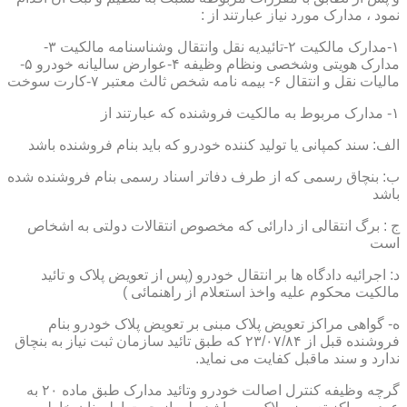
نمود ، مدارک مورد نیاز عبارتند از :
۱-مدارک مالکیت ۲-تائیدیه نقل وانتقال وشناسنامه مالکیت ۳-
مدارک هویتی وشخصی ونظام وظیفه ۴-عوارض سالیانه خودرو ۵-
مالیات نقل و انتقال ۶- بیمه نامه شخص ثالث معتبر ۷-کارت سوخت
۱- مدارک مربوط به مالکیت فروشنده که عبارتند از
الف: سند کمپانی یا تولید کننده خودرو که باید بنام فروشنده باشد
ب: بنچاق رسمی که از طرف دفاتر اسناد رسمی بنام فروشنده شده
باشد
ج : برگ انتقالی از دارائی که مخصوص انتقالات دولتی به اشخاص
است
د: اجرائیه دادگاه ها بر انتقال خودرو (پس از تعویض پلاک و تائید
مالکیت محکوم علیه واخذ استعلام از راهنمائی )
ه- گواهی مراکز تعویض پلاک مبنی بر تعویض پلاک خودرو بنام
فروشنده قبل از ۲۳/۰۷/۸۴ که طبق تائید سازمان ثبت نیاز به بنچاق
ندارد و سند ماقبل کفایت می نماید.
گرچه وظیفه کنترل اصالت خودرو وتائید مدارک طبق ماده ۲۰ به