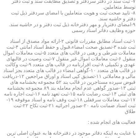
۷- ثبت سند در دفتر سردفتر و تصدیق مطابقت سند و ثبت دفتر
توسط متعاملین.
۸- تایید صحت ثبت و هویت متعاملین با امضای سردفتر ذیل ثبت
دفتر و حاشیه سند.
۹-امضای دفتریار و مهر دفترخانه ذیل ثبت دفتر و در حاشیه سند.
حوزه وظایف دفاتر اسناد رسمی
۱-ثبت اسناد مطابق مقررات قانونی ۲-ارائه مواد مصدق از اسناد
ثبت شده ۳-تصدیق صحت امضاء،قبول و حفظ اسناد امانتی ۴-ثبت
معاملات شرطی و رهنی در قالب های متعدد ۵-ثبت معاملات اموال
منقول ۶-ثبت معاملات اموال غیر منقول ۷-ثبت وصیت در قالبهای
عهدی و تکمیلی ۸-ثبت اقرارنامه در قالب های متعدد ۹-ثبت وکالت
در قالب های متعدد ۱۰-گواهی امضاء در قالب های متعدد بجز اسناد
مالی و معاملاتی ۱۱-تصدیق کپی اسناد و اوراق مراجعین ۱۲-دریافت
قبوض سپرده مستاجرین در قالب بند ۵۲ مجموعه بخشنامه های
ثبتی ۱۳-صدور گواهی عدم انجام معامله بند ۸۹ مجموعه بخشنامه
های ثبتی ۱۴-ثبت رضایت نامه ۱۵-ثبت تعهد نامه ۱۶-ثبت اجاره نامه
۱۷-ثبت معاملات سرقفلی ۱۸-ثبت وقف نامه و اسناد موقوفه ۱۹-
ثبت اسناد ضمانت نامه ۲۰-صدور اجرائیه ۲۱-ثبت نکاح ۲۲-ثبت
طلاق
فعالیت های انجام شده :
با عنایت به اینکه دفاتر موجود در دفترخانه ها به عنوان اصلی ترین