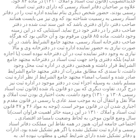
جدیدالتصویب (قانون ثبت اسناد و املاك ۱۳۱۰) در ماده ۸۴ خود،
علاوه بر صاحبان دفاتر اسناد رسمی كه دارای دفتر ثبت اسناد
رسمی بودند، حضور شخص دیگری بنام نماینده اداره ثبت را در دفاتر
اسناد رسمی به رسمیت شناخته بود كه وی نیز می بایست همانند
صاحب دفتر، دارای دفتری باشد كه عین سند ثبت شده در دفتر
صاحب دفتر را در دفتر خود درج نماید. استثنایی كه در این زمینه
وجود داشت، ماده ۸۵ قانون مرقوم بود و آن حالتی بود كه هرگاه
صاحب دفترخانه اسناد رسمی، مجتهد جامع الشرایط باشد، در آن
صورت نیازی به حضور نماینده اداره ثبت در دفترخانه وی و مآلا
نیازی به وجود دفتر نماینده ثبت در آن دفترخانه نبوده است (با اجازه
عدلیه) بلكه دفتری واحد جهت ثبت اسناد در دفترخانه مجتهد جامع
الشرایط قرار داشته و همچنین دفتری در اداره ثبت محل وجود
داشت، تا سندی كه مطابق مقررات از دفتر مجتهد جامع الشرایط
صادر شده و انتساب امضاء مجتهد جامع الشرایط از نظر اداره ثبت
مسلم باشد، به وسیله اجزاء ثبت در دفتر موجود در اداره ثبت نیز
درج گردد. تفاوت دیگری كه بین دو قانون یاد شده (قانون ثبت اسناد
رسمی ۱۳۰۸ و ۱۳۱۰) وجود داشت، بحث اختیاری بودن ثبت املاك و
مالاً نقل و انتقال آن به موجب سند عادی یا رسمی در قانون مقدم و
اجباری شدن آن در قانون موخر است. (توجه به مواد ۴۶ و ۴۷ قانون
ثبت اسناد و املاك ۱۳۱۰ در این زمینه حائز اهمیت فراوان است)تا
سال وضع قانون موخر، به لحاظ وضعیت نامساعد اقتصادی ـ
اجتماعی جامعه ایران، هنوز در همه نقاط این مملكت دفاتر اسناد
رسمی و اداره ثبت تشكیل نشده یا اگر هم تشكیل شده بود، ادارات
و دفاتر تشكیل شده دارای شرایط كیفی و مطلوب نبوده اند. به