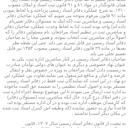
همان قانونگذار در مواد ۸۱ و ۹۱ قانون ثبت اسناد و املاك مصوب
۱۳۱۰، به شرح عملكرد دفاتر اسناد رسمی پرداخته و با لحاظ نمودن
ماده ۹۱ قانون مرقوم متوجه می شویم كه عملكرد صاحبان دفاتر
اسناد رسمی و مباشرین ثبت (كه اینك به مسئولان دفاتر تغییرنام
داده اند) واحد بوده است، لذا به لحاظ وحدت عملكرد صاحبان دفاتر
و مباشرین ثبت در تنظیم اسناد مراجعان، نام مسئولین دفاتر را كه
اصولاً برای مباشرین ثبت انتخاب نموده، و همین معنا را به صاحبان
دفاتر اسناد رسمی نیز قابل تسری می داند. حتی این نقطه نظر
بعدها در ماده ۲۹ قانون دفاتر اسناد رسمی مصوب ۱۳۵۴ نیز قابل
تعمیم تجلی می یابد.
صاحبان دفاتر اسناد رسمی در كنار مباشرین اداره ثبت، یكی به
عنوان نهاد خصوصی و دیگری به عنوان های دولتی توأمان مبادرت
به رسمیت دادن اسناد مراجعان به ویژه در خصوص نقل و انتقال
عرصه و اعیان و منافع غیرمنقول می نمایند.تفاوت بین عملكرد این
دو نهاد، در این است كه نمایندگان ثبت فقط در دفاتر اسناد رسمی
مستقر بودند و اصول اسناد تنظیمی را به ضمیمه حق الثبت مأخوذه
به اداره ثبت ارسال می نمودند تا این موضوع توسط اجزاء اداره ثبت
در دفتر املاك درج گردد. حال آنكه مباشرین ثبت (مسئولان دفاتر)
كه كارمندان موظف اداره ثبت بوده و در آن اداره مستقر بوده اند،
قاعدتاً نیازی به حضور نماینده (كه وظیفه اش كنترل اسناد ثبت شده
در مكان دیگر است) نداشتند .
به تبعیت از قانون دفاتر اسناد رسمی سال ۱۳۰۷، قانون