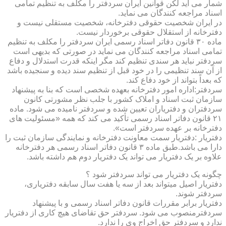
شمار می آید لکن قوانین ایران سردفتر را مکلف به تنظیم تمامی
اسناد مراجعه کنندگان می نماید.
در ایران شخصیت حقوقی دفترخانه، شخصیت مستقلی نیست و
دفترخانه از استقلال حقوقی برخوردار نیست.
ماده ۳۰ قانون دفاتر اسناد رسمی ایران سردفتر را مکلف به تنظیم
تمامی اسناد مراجعه کنندگان می نماید در صورتی که بدیهی است
سردفتر نباید هر سندی تنظیم کند مگر اینکه قدرت استدلال و دفاع
از آن سند تنظیمی را در خود قبل از تنظیم سند دیده و سنجیده باشد
که بعداً بتواند از خود دفاع کند.
سردفتر:اداره امور دفترخانه بعهده شخصی است که بنا به پیشنهاد
سازمان ثبت اسناد و املاک کشور با جلب نظر مشورتی کانون
سردفتران و دفتریاران تعیین شده و سردفتر نامیده می شود. ماده
۲۱ قانون دفاتر اسناد رسمی تأکید می کند که همه «مسئولیت های
دفترخانه بر عهده سردفتر است».
دفتریار :دفتریار سمت معاونت دفترخانه و نمایندگی سازمان ثبت را
دارا می باشد.طبق ماده ۳ قانون دفاتر اسناد رسمی هر دفترخانه
علاوه بر یک دفتریار می تواند یک دفتریار دوم هم داشته باشد.
چگونه یک دفتریار می تواند سردفتر شود ؟
دفتریار اصیل میتواند بعد از سه یا هفت سال سابقه دفتریاری،
سردفتر شوند.
دفتریار برابر مقررات قانون دفاتر اسناد رسمی و با پیشنهاد
سردفترمنصوب می شود. سردفتر حق تقاضای هیچ کاری از دفتریار
ندارد و سردفتر حق اخراج وی را ندارد.