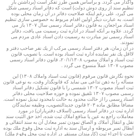
واگذار می گردد. و براساس همین طرز تفكر است (برداشتن بار
تنظیم سند از روی دوش دولت) است كه دفاتر اسناد رسمی شكل
می گیرد، علی رغم اینكه صلاحیت دفاتر در آن زمان محلی بوده
است. به عبارت دیگر اولین اقدام مربوط به خصوصی سازی تنظیم
اسناد مراجعان، به قانون دفاتر اسناد رسمی سال ۱۳۰۷ باز می
گردد. علاوه بر آنكه اسناد در اداره ثبت رسمیت می یافت، دفاتر
اسناد رسمی نیز مبادرت به رسمیت دادن اسناد عادی مردم می
نمودند.
در آن زمان، هر دفتر اسناد رسمی مركب از یك نفر صاحب دفتر و
لااقل یك نفر نماینده اداره ثبت اسناد بوده است. با تصویب قانون
ثبت اسناد و املاك مصوب ۲۰/۱/۱۳۰۸، قانون دفاتر اسناد رسمی
مصوب ۱۳۰۷ عملاً منسوخ می گردد .
نحوه نگارش قانون مرقوم (قانون ثبت اسناد واملاك ۱۳۰۸) این
مسأله را به ذهن تداعی می نماید كه قانونگذار وقت، به نوعی قانون
ثبت اسناد مصوب ۱۳۰۲ شمسی را با قانون تشكیل دفاتر اسناد
رسمی مصوب ۱۳۰۷ تلفیق نموده و حوزه صلاحیت محلی دفاتر
اسناد رسمی را از حالت محدود به حالت نامحدود تبدیل نموده است.
مضافاً مطابق ماده ۲۰۳ قانون جدیدالتصویب، وظیفه نمایندگان
اداره ثبت در دفاتر اسناد رسمی (اسلاف دفتریاران) در مورد
معاملات راجع به عین یا منافع املاك ثبت شده، اخذ حق الثبت سند
نقل و انتقال املاك و الصاق نمودن تمبر معادل آن به سند انتقالی و
ابطال تمبر مربوطه و ارسال سند به اداره ثبت محل وقوع ملك بوده
است تا اجزاء ثبت (كارمندان مستقر در اداره ثبت محل وقوع ملك)