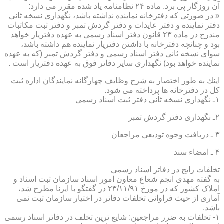
آن روزگار پی برد. ماده ۲۴ نظامنامه یاد شده مقرر می دارد:
« در صورتی كه دفترخانه نماینده نداشته باشد، نگهداری نسخه ثانی
دفتر نماینده و دفتر عایدات و دفتر گردش تمبر و دفتر ثبت مكاتبات
مندرج در ماده ۲۳ قانون دفتر اسناد رسمی به عهده دفتریار خواهد
بود و چنانچه دفترخانه با داشتن دفتریار نماینده هم داشته باشد،
سوای نسخه ثانی دفتر اسناد رسمی و دفتر گردش تمبر (كه به عهده
نماینده خواهد بود) نگهداری سایر دفاتر فوق به عهده دفتریار است .
اینك به طور اختصار به شرح وظایف چهارگانه نمایندگان اداره ثبت
كل در دفترخانه ها پرداخته می شود.
۱ـ نگهداری نسخه ثانی دفتر ثبت اسناد رسمی
۲ـ نگهداری دفتر گردش تمبر
۳ ـ دریافت وجوه تودیعی مراجعان
۴ ـ امضاء سند
تخلفات رایج در دفاتر اسناد رسمی
به گفته مهدی انجم شعاع معاون امور اسناد سازمان ثبت اسناد و
املاک کشور که در مورخ ۲۳/۱۱/۹۱ در گفتگو با ایرنا مطرح شد،
آماری از حیث فراوانی تخلفات دفاتر در اختیار سازمان ثبت نمی
باشد.
۱- تخلفات به ضرر مراجعین: شایع ترین تخلف در دفاتر اسناد رسمی