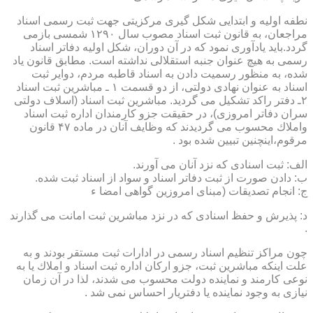
نطفه اولیه و ابتدایی شكل گیری مركزیتی جهت ثبت رسمی اسناد
مراجعان، به قانون ثبت اسناد مصوب سال ۱۲۹۰ شمسی بازمی
گردد.باید یادآوری نمود كه در آن دوران، شكل اولیه دفاتر اسناد
رسمی به هیچ عنوان جنبه استقلالی نداشته است. مطابق قانون یاد
شده، به منظور رسمیت دادن به اسناد قاطبه مردم، دوایر ثبت
اسناد به عنوان نهادی دولتی، از دو قسمت ۱ ـ مباشرین ثبت اسناد
۲ـ دفتر راكد تشكیل می گردید. مباشرین ثبت اسناد (اسلاف دولتی
سران دفاتر امروزی)، در حقیقت جزو كارمندان اداره ثبت اسناد
واملاك محسوب می گردیدند كه وظایف آنان در ماده ۴۷ قانون
مرقوم،اینچنین تبیین شده بود .
الف: ثبت اسنادی كه نزد آنان می آورند.
ب: دادن صورت از ثبت دفاتر اسناد و سواد از اسناد ثبت شده.
ج: انجام تصدیقات (مبنای امروزین گواهی امضا ء
د: پذیرش و حفظ اسنادی كه در نزد مباشرین ثبت امانت می گذارند
.
چون مراكز تنظیم اسناد رسمی در ادارات ثبت مستقر بودند و به
علت اینكه مباشرین ثبت، جزو اركان اداره ثبت اسناد و املاك یا به
نوعی كارمند و نماینده دولت محسوب می شدند، لذا در آن زمان
نیازی به وجود نماینده یا دفتریار احساس نمی شد .