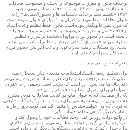
برخلاف قانون و مقررات موضوعه را تخلف و مستوجب مجازات
دانسته است ولی ماده ۲۹ آیین نامه دفاتر اسناد رسمی مصوب
۱۳۵۴ «تنظیم سند برخلاف بخشنامه ها و دستورالعمل ها» را به
عنوان تخلفات انتظامی سردفتران و دفتریاران عنوان نموده است
که مورد نظر قانونگذار نبوده است،قانون فقط تنظیم و ثبت اسناد
برخلاف قانون و مقررات موضوعه را تخلف و مستوجب مجازات
دانسته است.در کشور ایران موانع ایجادشده بر سر راه تنظیم
سندرسمی موجب روی گردانی مردم از تنظیم اسنادرسمی شده
است. این مشکلات زمینه ساز دعوی و باعث افزایش حضور مردم
در محاکم و مراجع قضایی است.
دفتر اسناد رسمی چیست
برای تنظیم رسمی اسناد استعلامات متعددی نیاز است.از جمله
دلایلی که مانع مراجعه مردم برای تنظیم اسناد به صورت رسمی در
دفترخانه ها می شود، این است که دولت اسناد رسمی را به عنوان
وسیله ای برای وصول مطالبات خود قرار می دهد.
یکی از مطالبی که به عنوان مانع در کتابت معاملات مردم مطرح
هست تبدیل شدن سند رسمی برای دولت به “سر گردنه” است؛یعنی
به فردی که می خواهد سندش را منتقل کند می گویند برو از دارایی
و ادارات دیگر گواهی مفاصاحساب بگیر!!
در واقع دولت زورش نمی رسد مطالبات خود را وصول کند و
سرگردنه را می گیرد و دولت اسناد رسمی را به عنوان راهکاری
برای جبران کم کاری و ناتوانی دستگاه های دیگر قرار داده است.