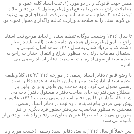
همین جهت قانونگذار در دو مورد (۱ـ ثبت اسناد كلیه عقود و
معاملات راجع به عین یا منافع اموال غیرمنقول كه در دفتر املاك
ثبت نشده. ۲ـ صلح نامه، هبه نامه و شركت نامه) اجباری بودن ثبت
این گونه اسناد را به صلاحدید وزارت عدلیه واگذار و محول نموده بود
.
تا سال ۱۳۱۶ وضعیت دوگانه تنظیم سند، از لحاظ مرجع ثبت اسناد
راجع به اموال غیرمنقول همچنان ادامه داشت (البته باید در نظر
داشت كه با نزدیك شدن به سال ۱۳۱۶ شاهد اقبال عمومی و
استقبال مقامات دولتی به منظور انتزاع و انتقال اختیارات راجع به
تنظیم سند از سوی اداره ثبت به سمت دفاتر اسناد رسمی می
باشیم .
با وضع قانون دفاتر اسناد رسمی در مورخه ۱۵/۳/۱۳۱۶، كلاً وظیفه
تنظیم سند از اداره ثبت منتزع و این وظیفه به عهده دفاتر اسناد
رسمی محول می گردد و به موجب این قانون و برای اولین بار
اصطلاح سردفتر (به جای صاحب دفتر یا مسئول دفتر ) باب می
شود. قانونگذار در قانون دفاتر اسناد رسمی مصوب ۱۳۱۶، علاوه بر
پیش بینی فردی بنام نماینده اداره ثبت در دفاتر اسناد رسمی،
همچنین به منظور معاضدت سردفتر حضور فرد دیگری را نیز
مفروض می داند كه صرفاً عنوان معاون سردفتر را داشته و دفتریار
نامیده می شود .
پس عملاً از سال ۱۳۱۶ به بعد، دفاتر اسناد رسمی (حسب مورد و با