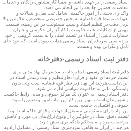
اسناد رسمی را بر عهده داشته و ضمناً کار مشاوره رایگان و خدمات
معاضدت قضایی جامعه را نیز انجام می دهند.
واگذاری بخشی از امور حاکمیتی شامل ثبت نقل و انتقالات و
تعهدات توسط قوه قضاییه به بخش خصوصی متخصص، علاوه بر بالا
بردن دقت در تنظیم اسناد و سلب مسئولیت در این زمینه، قسمت
مهمی از شکایات علیه حکومت یا کارگزاران حکومتی و جبران
خسارات ناشی از اشتباه در تنظیم اسناد را به سمت گروهی از خود
مردم یعنی سردفتران اسناد رسمی هدایت نموده است،که خود جای
تامل و نگرانی بوده و هست.
دفتر ثبت اسناد رسمی-دفترخانه
دفتر ثبت اسناد رسمی
یا دفترخانه یا محضر یک نهاد مدنی برای
تنظیم حرفه ای عقود و قراردادهاو تنظیم و ثبت رسمی اسناد در
ایران است.هرچند این نهاد زیر نظر قوه قضاییه است ولی بدون
وابستگی مالی به حاکمیت سیاسی اداره می شود.
دفتر اسناد رسمی به عنوان یک مرکز حقوقی و مدنی رابط حاکمیت
و شهروندان است، مهم ترین کار این نهاد تأمین و تضمین امنیت
حقوقی و اقتصادی جامعه است.
این نهاد دارای مسئولیتی مستقل از دولت و قوای حاکم است و با
تنظیم دقیق اسناد در جلوگیری از وقوع نزاع های بی مورد و کاهش
مراجعات مردم به محاکم دادگستری نقش دارند.
هر چند در ایران به ظاهر، سردفتری اسناد رسمی از مشاغل آزاد به