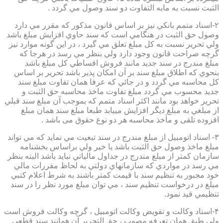
الثبت نسبت به مابه التفاوت دو سند وصول مي گردد .
۲-اسناد متمم بانكي نيز بر اساس قانون مذكور كه مقرر مي دارد
وصول حق الثبت در هنگامي است كه سند حاوي افزايش مبلغ باشد
ولي تحرير نسبت به كل مبلغ تعلق مي گيرد ، در اين گونه موارد نيز
گرچه صراحت قانون وجود دارد ولي بنظر مي رسد در هرجا كه
مبلغ مندرج در سند جديد مانند فروش اقساطي كل مبلغ باشد
بنحوي كه اطلاق مبلغ سند بر آن امكان پذير باشد تحرير بر اساس
كل محاسبه مي گردد و در جائي كه عرفا همان تفاوت مبلغ سند
جديد محسوب مي گردد مبلغ تفاوت ماخذ محاسبه حق الثبت و
تحرير خواهد بود مانند اكثر اسناد متمم كه بموجب آن مبلغ سند قبلي
از مبلغي به مبلغ ديگر افزايش مييابد طبعا مبلغ سند همان مبلغ
افزوده تلقی و مأخذ محاسبه هر دو نوع حقوق می باشد .
۳- اسناد اتومبيل از مبلغ مندرج در سند تبعيت مي نمايد كه مي تواند
مبلغ ماخذ وصول حق الثبت باشد يا خير ولي براساس بخشنامه
سازمان كمتر از مبلغ مندرج در جداول مالياتي نبايد باشد البته بنظر
مي رسد در مواردي كه سازمانهاي دولتي به لحاظ مقررات مالي
خود مجبور به تنظيم سند با قيمت كمتر باشند به شرط اعلام كتبي
مبلغ در درخواست تنظيم سند ، مي توان مبلغ مورد نظر را در سند
تنظيمي قيد نمود.
۴-اسناد وكالت و تفويض وكالت اتومبيل ، گرچه وكالت فروش است
ولي طبق همان تعرفه مصوب ، حق التحرير آن همانند سند قطعي