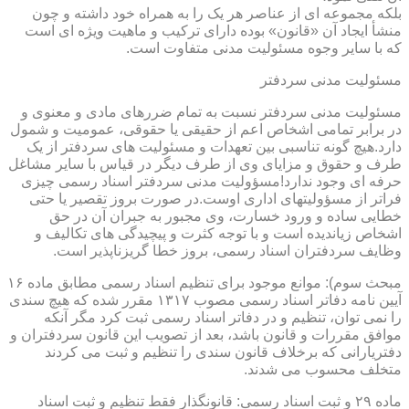
بلکه مجموعه ای از عناصر هر یک را به همراه خود داشته و چون
منشأ ایجاد آن «قانون» بوده دارای ترکیب و ماهیت ویژه ای است
که با سایر وجوه مسئولیت مدنی متفاوت است.
مسئولیت مدنی سردفتر
مسئولیت مدنی سردفتر نسبت به تمام ضررهای مادی و معنوی و
در برابر تمامی اشخاص اعم از حقیقی یا حقوقی، عمومیت و شمول
دارد.هیچ گونه تناسبی بین تعهدات و مسئولیت های سردفتر از یک
طرف و حقوق و مزایای وی از طرف دیگر در قیاس با سایر مشاغل
حرفه ای وجود ندارد!مسؤولیت مدنی سردفتر اسناد رسمی چیزی
فراتر از مسؤولیتهای اداری اوست.در صورت بروز تقصیر یا حتی
خطایی ساده و ورود خسارت، وی مجبور به جبران آن در حق
اشخاص زیاندیده است و با توجه کثرت و پیچیدگی های تکالیف و
وظایف سردفتران اسناد رسمی، بروز خطا گریزناپذیر است.
مبحث سوم): موانع موجود برای تنظیم اسناد رسمی مطابق ماده ۱۶
آیین نامه دفاتر اسناد رسمی مصوب ۱۳۱۷ مقرر شده که هیچ سندی
را نمی توان، تنظیم و در دفاتر اسناد رسمی ثبت کرد مگر آنکه
موافق مقررات و قانون باشد، بعد از تصویب این قانون سردفتران و
دفتریارانی که برخلاف قانون سندی را تنظیم و ثبت می کردند
متخلف محسوب می شدند.
ماده ۲۹ و ثبت اسناد رسمی: قانونگذار فقط تنظیم و ثبت اسناد