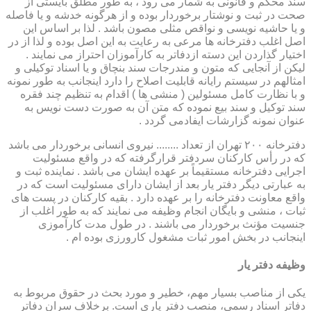
سند محکم و قانونی به شمار می رود ، به طور مطلق بایستی از
صحت در ثبت و نوشتار برخوردار بوده و از هرگونه خدشه و یا فاصله
و یا حاشیه نویسی و نواقص مثلی مصون باشد . لذا بر اساس این
اصل اغلب دفترخانه ها مرعی به رعایت به این اصل بوده و لذا از در
اختیار گذاردن این دسته ازدفاتر به کارآموزان احتراز می نمایند .
لیکن از آنجایی که متون و مندرجات سند بنچاق و یا اسناد توکیلی و
امثالهم در سیستم رایانه قابلیت اصلاح را دارد اینجانب به طور نمونه
و با نظارت کامل مسئولین ( منشی ها ) اقدام به تنظیم چند فقره
سند توکیل و سند بیع نموده که متن آن به صورت دست نویس به
عنوان نمونه گزارشات ایفادمی گردد .
دفترخانه ۲۰۰ تهران از تعداد ........ نیروی انسانی برخوردار می باشد
که در رأس کارکنان سردفتر قرارگرفته که در واقع مسئولیت
اجرایی دفترخانه مستقیماً بر عهده ایشان می باشد . نماینده ثبت و
به عبارتی دیگر دفتر یار بعد از ایشان دارای مسئولیت است که در
واقع معاونت دفترخانه را بر عهده دارد . بقیه کارکنان در پست های
ثبات ، منشی و بایگان انجام وظیفه می نمایند که به طور اغلب از
جنسیت مؤنث برخوردار می باشند . در طول مدت کارآموزی
اینجانب در بخش امور ثبات مشغول کارورزی بوده ام .
وظیفه دفتر یار
یكی از مناصب بسیار مهم، خطیر و مورد بحث در حقوق مربوط به
دفاتر اسناد رسمی، منصب دفتر یاری است. برخلاف سران دفاتر