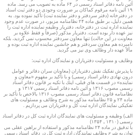
آئین نامه دفاتر اسناد رسمی در ۶۴ ماده به تصویب می رسد. ماده
۱۹ آئین نامه مرقوم كماكان بر ضرورت وجودی دو دفتر ثبت اسناد
در دفترخانه (دفتر سردفتر و دفتر نماینده ثبت) تأكید نموده بود. به
همین دلیل، بر طبق ماده ۲۴ نظامنامه مزبور، در صورت عدم وجود
نماینده اداره ثبت در دفترخانه، دفتریار وظیفه نماینده اداره ثبت را
نیز عهده دار بوده است. دفتریار مذكور (صرفاً و فقط علاوه بر
معاونت در این حالت) تنها معاون سردفتر محسوب نمی گردید، بلكه
نامبرده هم معاون سردفتر و هم جانشین نماینده اداره ثبت بوده و
مآلاً عهده دار وظائف وی نیز می گردید.
وظایف و مسئولیت دفتریاران و نمایندگان اداره ثبت:
با پذیرش تفكیك نقش دفتریاران (معاونان سران دفاتر و عوامل
درون نهادی دفاتر اسناد رسمی) و با تأكید بر مفهوم «معاون و
نماینده» در قسمت های قبلی، اینك با تكیه بر قانون دفاتر اسناد
رسمی مصوب ۱۳۱۶ و آئین نامه دفاتر اسناد رسمی ۱۳۱۷ و
نظامنامه قانون دفاتر اسناد رسمی مصوب ۱۳۱۶ بالاخص با تأكید بر
ماده ۲۴ و ۲۵ نظامنامه مذكور به شرح وظائف و مسئولیت های
تفكیكی نمایندگان اداره ثبت كل و دفتریاران می پردازیم .
الف) وظیفه و مسئولیت های نمایندگان اداره ثبت كل در دفاتر اسناد
رسمی (۱۳۱۰ ـ ۱۳۵۴)
با تدقیق در ماده ۲۴ نظامنامه مذكور و استفاده از براهین عقلی می
توان به شرح وظایف نمایندگان اداره ثبت كل در دفاتر اسناد رسمی