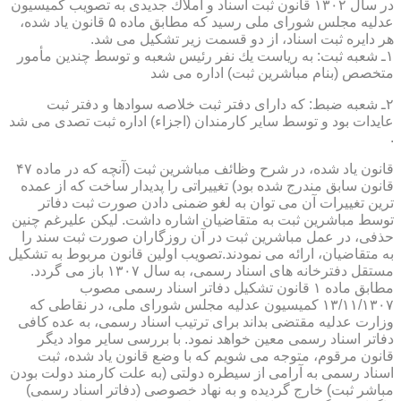
در سال ۱۳۰۲ قانون ثبت اسناد و املاك جدیدی به تصویب كمیسیون
عدلیه مجلس شورای ملی رسید كه مطابق ماده ۵ قانون یاد شده،
هر دایره ثبت اسناد، از دو قسمت زیر تشكیل می شد.
۱ـ شعبه ثبت: به ریاست یك نفر رئیس شعبه و توسط چندین مأمور
متخصص (بنام مباشرین ثبت) اداره می شد
۲ـ شعبه ضبط: كه دارای دفتر ثبت خلاصه سوادها و دفتر ثبت
عایدات بود و توسط سایر كارمندان (اجزاء) اداره ثبت تصدی می شد
.
قانون یاد شده، در شرح وظائف مباشرین ثبت (آنچه كه در ماده ۴۷
قانون سابق مندرج شده بود) تغییراتی را پدیدار ساخت كه از عمده
ترین تغییرات آن می توان به لغو ضمنی دادن صورت ثبت دفاتر
توسط مباشرین ثبت به متقاضیان اشاره داشت. لیكن علیرغم چنین
حذفی، در عمل مباشرین ثبت در آن روزگاران صورت ثبت سند را
به متقاضیان، ارائه می نمودند.تصویب اولین قانون مربوط به تشكیل
مستقل دفترخانه های اسناد رسمی، به سال ۱۳۰۷ باز می گردد.
مطابق ماده ۱ قانون تشكیل دفاتر اسناد رسمی مصوب
۱۳/۱۱/۱۳۰۷ كمیسیون عدلیه مجلس شورای ملی، در نقاطی كه
وزارت عدلیه مقتضی بداند برای ترتیب اسناد رسمی، به عده كافی
دفاتر اسناد رسمی معین خواهد نمود. با بررسی سایر مواد دیگر
قانون مرقوم، متوجه می شویم كه با وضع قانون یاد شده، ثبت
اسناد رسمی به آرامی از سیطره دولتی (به علت كارمند دولت بودن
مباشر ثبت) خارج گردیده و به نهاد خصوصی (دفاتر اسناد رسمی)