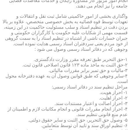
انجام امور مزبور کار مشاوره رایگان و خدمات معاضدت قضایی
جامعه را نیز انجام می دهند،
واگذاری بخشی از امور حاکمیتی شامل ثبت نقل و انتقالات و
تعهدات توسط قوه قضائیه به بخش خصوصی متخصص، علاوه بر بالا
بردن دقت در تنظیم اسناد و سلب مسئولیت حاکمیت در این زمینه،
قسمت مهمی از شکایات علیه حکومت یا کارگزاران حکومتی و
جبران خسارات ناشی از اشتباه در تنظیم اسناد را به سمت گروهی
از خود مردم یعنی سردفتران اسناد رسمی هدایت نموده است.
وجوهی که در دفاتر اسناد رسمی وصول می شود :
۱-حق التحریر طبق تعرفه مقرر وزارت دادگستری.
۲-حق الثبت به ماخذ ماده ۱۲۳ قانون اصلاحی قانون ثبت.
۳-مالیات و حق تمبر برابر مقررات مالیاتی.
۴-سایر وجوهی که طبق قوانین وصول آن به عهده دفترخانه محول
است.
مراحل تنظیم سند در دفاتر اسناد رسمی:
۱- احراز هویت.
۲- احراز اهلیت.
۳- احراز اصالت و اعتبار مستندات سند.
۴- احراز انجام مقررات قانونی و انجام مکاتبات لازم و اطمینان از
عدم منع قانونی تنظیم سند.
۵- وصول حق التحریر، حق الثبت و سایر حقوق دولتی.
۶- تنظیم اوراق سند و تایید آن توسط متعاملین.