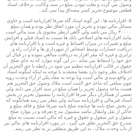
وصول مي گردد و بعلت نبودن مبلغ در سند وكالت، برخلاف اسناد
قطعی موضوع تحریر کمتر مصداق پیدا نمی کند .
۵- اقرارنامه ها ، اين گونه اسناد گاه صرفا اقرارنامه است و حاوي
مسائل مالي نبوده و تحرير آن مورد اتفاق نظر بوده و همان مبلغ
۳۰۰۰۰ ريال مي باشد ولي گاهي ازنظر محتوي يك سند مالي است
مانند اقرارنامه هاي اصلاحي بانك ها نسبت به اسناد قبلي و افزايش
مبلغ و تغييرات در ميزان اقساط و غيره است و يا اقرارنامه هاي
دريافت خسارات توسط اشخاص از شهرداري ها و ادارات راه و
ترابري و غيره كه مقر اقرار به دريافت مبالغي نموده و در قبال آن
حق خود را اسقاط مي نمايد ، در اين گونه موارد كه به جاي صلح
حقوق در قالب اقرارنامه تنظيم مي شود در رابطه با حق التحرير آن
اختلاف نظر وجود دارد بعضا معتقدند با توجه به اينكه اينگونه اسناد
در واقع سندي مالي است وبا توجه به مفاد يكي از آراء وحدت رويه
چون مبلغي كه ماخذ حق الثبت است ملاك وصول حق التحرير هم
هست ماخذ وصول تحرير را همان مبلغ در سند اقرار مي دانند ولي
بعضي از همكاران ديگر صرفا اقرارنامه را مشمول تحرير در بخش
اسناد غيرمالي و اقرارنامه ميدانند ولي بنظر مي رسد همانگونه كه
در بخش صلح نامه ها چنانچه صلح نامه صرفا صلح و فاقد مبلغ و
حاكي از نقل وانتقال نباشد مشمول بند ج تعرفه و در موارد صلح
منقول و غير منقول و حقوق و غيره كه مالي است نسبت به مبلغ
مندرج حق التحرير تعلق مي گيرد ، در مورد اقرارنامه هاي مالي نيز
از باب وحدت ملاک ، به این طریق منطقی تر به نظر می رسد .