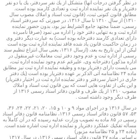
در نظر گرفتن درجات آنها) متشكل از یك نفر سردفتر، یك یا دو نفر
دفتریار و یك نفر نماینده اداره ثبت و تعدادی كارمند بوده است.
مطابق قانون كنونی ثبت، (قانون ثبت اسناد و املاك مصوب سال
۱۳۱۰) از سال ۱۳۱۰ تا سال ۱۳۱۶، در صورتی كه سردفتر اسناد
رسمی، ضمناً مجتهد جامع الشرایط نیز بود، بدون حضور نماینده
اداره ثبت و به تنهایی دفتر خود را اداره می نمود (صرفاً نامبرده
دارای تعدادی كارمند دفترخانه بوده است) به عبارت دیگر دفتر وی
در زمان حاكمیت قانون یاد شده فاقد نماینده اداره ثبت بوده است
لیكن از این تاریخ به بعد، (ازسال ۱۳۱۶، یعنی سال انتزاع تنظیم سند
رسمی از اداره ثبت و عدم وجود دفتر ثبت معاملات غیرمنقول در
اداره مذكور) دفترخانه وی، علیرغم عدم وجود نماینده اداره ثبت،
می بایست دارای دفتریار بوده و وظیفه نماینده اداره ثبت نیز مطابق
ماده ۲۴ نظامنامه آتی الذكر بر عهده دفتریار بوده است (یك دفتر
جاری در اختیار سردفتر و دفتر نماینده اداره ثبت در اختیار دفتریار)
و این یكی از تفاوت هایی است كه بین قانون ثبت اسناد و املاك
مصوب ۱۳۱۰ از یك طرف و قانون دفاتر اسناد رسمی ۱۳۱۶ از
طرف دیگر وجود داشته است .
در سال ۱۳۱۶ و در اجرای مواد ۹ و ۱۰ و ۱۵، ۲۰، ۲۱، ۲۲، ۲۴، ۳۶،
۵۳، ۵۷ قانون دفاتر اسناد رسمی ۱۳۱۶، نظامنامه قانون دفاتر اسناد
رسمی در ۸۵ ماده به تصویب وزارت عدلیه رسیده كه در آن كاملاً به
مسأله تفكیك عملكرد دفتریار و نماینده اداره ثبت اشاره شده است.
(ماده ۲۴ و ۲۵ نظامنامه مزبور)
براساس ماده ۴۷ قانون دفاتر اسناد رسمی ۱۳۱۶، در سال ۱۳۱۷