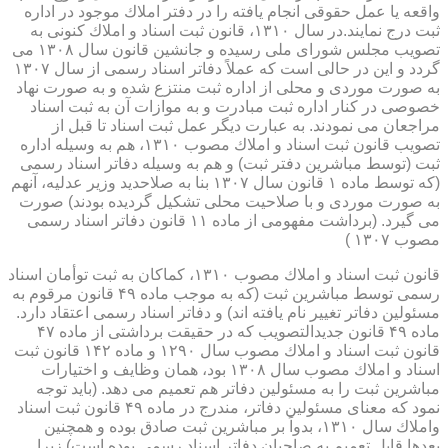
واقعه یا عمل حقوقی انجام یافته را در دفتر املاك موجود در اداره
ثبت درج نمایند.در سال ۱۳۱۰، قانون ثبت اسناد و املاك كنونی به
تصویب مجلس شورای ملی رسیده و جانشین قانون سال ۱۳۰۸ می
گردد و این در حالی است كه عملاً دفاتر اسناد رسمی از سال ۱۳۰۷
به صورت موردی و محلی از اداره ثبت منتزع شده و به صورت نهاد
خصوصی در كنار اداره ثبت مبادرت و به موازات آن به ثبت اسناد
مراجعان می نمودند. به عبارت دیگر عمل ثبت اسناد تا قبل از
تصویب قانون ثبت اسناد و املاك مصوب ۱۳۱۰، هم به وسیله اداره
ثبت (توسط مباشرین دفتر ثبت) و هم به وسیله دفاتر اسناد رسمی
(كه توسط ماده ۱ قانون سال ۱۳۰۷ بنا به صلاحدید وزیر عدلیه، آنهم
به صورت موردی و با صلاحیت محلی تشكیل گردیده بودند) صورت
می گیرد. (برداشت مفهومی از ماده ۱۱ قانون دفاتر اسناد رسمی
مصوب ۱۳۰۷ )
قانون ثبت اسناد و املاك مصوب ۱۳۱۰، كماكان به ثبت توأمان اسناد
رسمی توسط مباشرین ثبت (كه به موجب ماده ۴۹ قانون مرقوم به
مسئولین دفاتر تغییر نام یافته اند) و دفاتر اسناد رسمی اعتقاد دارد.
ماده ۴۹ قانون جدیدالتصویب كه در حقیقت برداشتی از ماده ۴۷
قانون ثبت اسناد و املاك مصوب سال ۱۲۹۰ و ماده ۱۴۲ قانون ثبت
اسناد و املاك مصوب سال ۱۳۰۸ بود، همان وظایف و اختیارات
مباشرین ثبت را به مسئولین دفاتر هم تعمیم می دهد. (باید توجه
نمود كه معنای مسئولین دفاتر، مندرج در ماده ۴۹ قانون ثبت اسناد
واملاك سال ۱۳۱۰، بدواً بر مباشرین ثبت صادق بوده و همچنین
بعدها قابل تعمیم به صاحبان دفاتر اسناد رسمی بوده است) زیرا