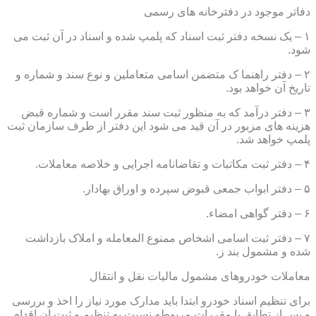
دفاتر موجود در دفترخانه های رسمی
۱ – یک نسخه دفتر ثبت اسناد که پلمپ شده و اسناد در آن ثبت می
شود.
۲ – دفتر راهنما ک متضمن اسامی متعاملین و نوع سند و شماره و
تاریخ آن خواهد بود.
۳ – دفتر درآمد که به منظور ثبت سند مقرر است و شماره قبض
هزینه های مزبور در آن قید می شود این دفتر از طرف سازمان ثبت
پلمپ خواهد شد.
۴ – دفتر ثبت مکاتبات و تقاضانامه اجرایی و خلاصه معاملات.
۵ – دفتر ابواب جمعی قبوض سپرده و اوراق بهادار.
۶ – دفتر گواهی امضاء.
۷ – دفتر ثبت اسامی اشخاص ممنوع المعامله و املاک بازداشت
شده و مشمول بند ز.
معاملات خودروهای مشمول مالیات نقل و انتقال
برای تنظیم اسناد خودرو ابتدا باید مدارک مورد نیاز را اخذ و بررسی
و پس از تطابق با مقررات مربوطه نسبت به تنظیم و ثبت ان اقدام