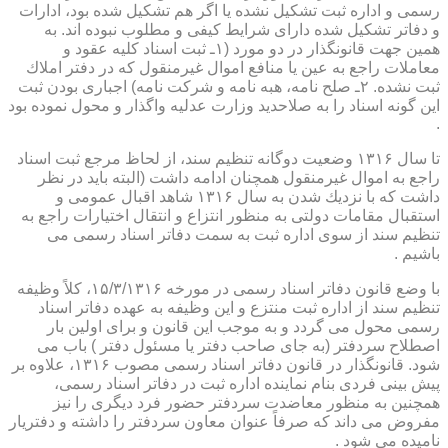
رسمی و اداره ثبت تشكیل نشده یا اگر هم تشكیل شده بود، ادارات
و دفاتر تشكیل شده دارای شرایط كیفی و مطلوب نبوده اند. به
همین جهت قانونگذار در دو مورد (۱ـ ثبت اسناد كلیه عقود و
معاملات راجع به عین یا منافع اموال غیرمنقول كه در دفتر املاك
ثبت نشده. ۲ـ صلح نامه، هبه نامه و شركت نامه) اجباری بودن ثبت
این گونه اسناد را به صلاحدید وزارت عدلیه واگذار و محول نموده بود
.
تا سال ۱۳۱۶ وضعیت دوگانه تنظیم سند، از لحاظ مرجع ثبت اسناد
راجع به اموال غیرمنقول همچنان ادامه داشت (البته باید در نظر
داشت كه با نزدیك شدن به سال ۱۳۱۶ شاهد اقبال عمومی و
استقبال مقامات دولتی به منظور انتزاع و انتقال اختیارات راجع به
تنظیم سند از سوی اداره ثبت به سمت دفاتر اسناد رسمی می
باشیم .
با وضع قانون دفاتر اسناد رسمی در مورخه ۱۵/۳/۱۳۱۶، كلاً وظیفه
تنظیم سند از اداره ثبت منتزع و این وظیفه به عهده دفاتر اسناد
رسمی محول می گردد و به موجب این قانون و برای اولین بار
اصطلاح سردفتر (به جای صاحب دفتر یا مسئول دفتر ) باب می
شود. قانونگذار در قانون دفاتر اسناد رسمی مصوب ۱۳۱۶، علاوه بر
پیش بینی فردی بنام نماینده اداره ثبت در دفاتر اسناد رسمی،
همچنین به منظور معاضدت سردفتر حضور فرد دیگری را نیز
مفروض می داند كه صرفاً عنوان معاون سردفتر را داشته و دفتریار
نامیده می شود .