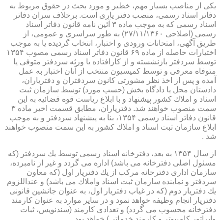
یكی از مناصب بسیار مهم، خطیر و مورد بحث در حقوق مربوط به
دفاتر اسناد رسمی، منصب دفتر یاری است. برخلاف سران دفاتر
اسناد رسمی كه به موجب ماده ۳ آئین نامه قانون دفاتر اسناد
رسمی (اصلاحی ۲۷/۱۱/۱۳۶۰) به طور سراسری و عمومی، از
طریق آگهی، امتحانات ورودی و اختبار، انتخاب گردیده یا به موجب
اختیارات حاصله از ماده ۶۹ قانون دفاتر اسناد رسمی مصوب ۱۳۵۴
توسط سردفتر بازنشسته و از كارافتاده یا ورثه سردفتر متوفی یا
متوفاه معرفی و توسط كمیسیون منتخب از آنان اختبار به عمل
آمده و پس از اخذ نظر مشورتی كانون سردفتران و دفتریاران،
دادستان محل یا دادگاه بخش (حسب مورد) توسط سازمان ثبت
اسناد و املاك كشور پیشنهاد و با ابلاغ ریاست قوه قضائیه به این
سمت منصوب خواهند شد. دفتریاران، مطابق قسمت اخیر ماده ۳
قانون دفاتر اسناد رسمی ۱۳۵۴، بنا به پیشنهاد سردفتر و به موجب
ابلاغ سازمان ثبت اسناد و املاك كشور به این سمت منصوب خواهند
شد .
از سال ۱۳۵۴ به بعد، دفترخانه اسناد رسمی توسط یك سردفتر (كه
مسئول اصلی دفترخانه می باشد) اداره می گردد و غیر از نامبرده،
سازمان اداری دفترخانه مركب از یك دفتریار اول (كه معاون
سردفتر و نماینده سازمان ثبت اسناد واملاك می باشد) و عنداللزوم
یك دفتریار دوم (كه در غیاب دفتریار اول، به عنوان جانشین قانونی
دفتریار انجام وظیفه خواهد نمود و در سایر موارد به عنوان كارمند
دفترخانه محسوب می گردد) و تعدادی كارمند (سندنویس، ثبات
واپراتور كامپیوتر و كارمند خدماتی) خواهد بود .