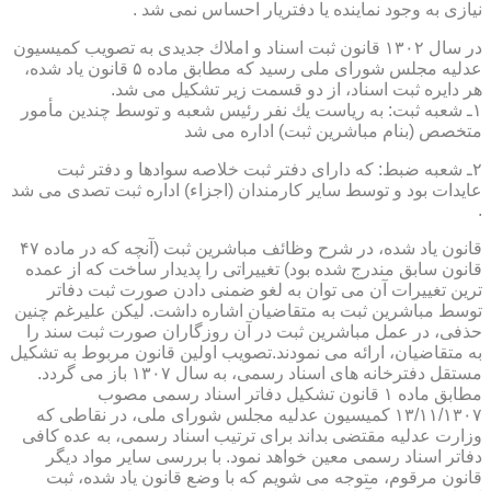
نیازی به وجود نماینده یا دفتریار احساس نمی شد .
در سال ۱۳۰۲ قانون ثبت اسناد و املاك جدیدی به تصویب كمیسیون
عدلیه مجلس شورای ملی رسید كه مطابق ماده ۵ قانون یاد شده،
هر دایره ثبت اسناد، از دو قسمت زیر تشكیل می شد.
۱ـ شعبه ثبت: به ریاست یك نفر رئیس شعبه و توسط چندین مأمور
متخصص (بنام مباشرین ثبت) اداره می شد
۲ـ شعبه ضبط: كه دارای دفتر ثبت خلاصه سوادها و دفتر ثبت
عایدات بود و توسط سایر كارمندان (اجزاء) اداره ثبت تصدی می شد
.
قانون یاد شده، در شرح وظائف مباشرین ثبت (آنچه كه در ماده ۴۷
قانون سابق مندرج شده بود) تغییراتی را پدیدار ساخت كه از عمده
ترین تغییرات آن می توان به لغو ضمنی دادن صورت ثبت دفاتر
توسط مباشرین ثبت به متقاضیان اشاره داشت. لیكن علیرغم چنین
حذفی، در عمل مباشرین ثبت در آن روزگاران صورت ثبت سند را
به متقاضیان، ارائه می نمودند.تصویب اولین قانون مربوط به تشكیل
مستقل دفترخانه های اسناد رسمی، به سال ۱۳۰۷ باز می گردد.
مطابق ماده ۱ قانون تشكیل دفاتر اسناد رسمی مصوب
۱۳/۱۱/۱۳۰۷ كمیسیون عدلیه مجلس شورای ملی، در نقاطی كه
وزارت عدلیه مقتضی بداند برای ترتیب اسناد رسمی، به عده كافی
دفاتر اسناد رسمی معین خواهد نمود. با بررسی سایر مواد دیگر
قانون مرقوم، متوجه می شویم كه با وضع قانون یاد شده، ثبت