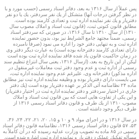
پس عملاً از سال ۱۳۱۶ به بعد، دفاتر اسناد رسمی (حسب مورد و با
در نظر گرفتن درجات آنها) متشكل از یك نفر سردفتر، یك یا دو نفر
دفتریار و یك نفر نماینده اداره ثبت و تعدادی كارمند بوده است.
مطابق قانون كنونی ثبت، (قانون ثبت اسناد و املاك مصوب سال
۱۳۱۰) از سال ۱۳۱۰ تا سال ۱۳۱۶، در صورتی كه سردفتر اسناد
رسمی، ضمناً مجتهد جامع الشرایط نیز بود، بدون حضور نماینده
اداره ثبت و به تنهایی دفتر خود را اداره می نمود (صرفاً نامبرده
دارای تعدادی كارمند دفترخانه بوده است) به عبارت دیگر دفتر وی
در زمان حاكمیت قانون یاد شده فاقد نماینده اداره ثبت بوده است
لیكن از این تاریخ به بعد، (ازسال ۱۳۱۶، یعنی سال انتزاع تنظیم سند
رسمی از اداره ثبت و عدم وجود دفتر ثبت معاملات غیرمنقول در
اداره مذكور) دفترخانه وی، علیرغم عدم وجود نماینده اداره ثبت،
می بایست دارای دفتریار بوده و وظیفه نماینده اداره ثبت نیز مطابق
ماده ۲۴ نظامنامه آتی الذكر بر عهده دفتریار بوده است (یك دفتر
جاری در اختیار سردفتر و دفتر نماینده اداره ثبت در اختیار دفتریار)
و این یكی از تفاوت هایی است كه بین قانون ثبت اسناد و املاك
مصوب ۱۳۱۰ از یك طرف و قانون دفاتر اسناد رسمی ۱۳۱۶ از
طرف دیگر وجود داشته است .
در سال ۱۳۱۶ و در اجرای مواد ۹ و ۱۰ و ۱۵، ۲۰، ۲۱، ۲۲، ۲۴، ۳۶،
۵۳، ۵۷ قانون دفاتر اسناد رسمی ۱۳۱۶، نظامنامه قانون دفاتر اسناد
رسمی در ۸۵ ماده به تصویب وزارت عدلیه رسیده كه در آن كاملاً به
مسأله تفكیك عملكرد دفتریار و نماینده اداره ثبت اشاره شده است.