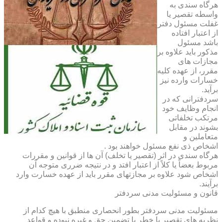
هرگاه سندی به
واسطه تقصیر یا
غفلت مسئول دفتر
از اعتبار افتاده
باشد مسئول
مذکور باید علاوه بر
مجازات های
مقرر، از عهده کلیه
خسارات وارده نیز
برآید.
سردفترانی که در
انجام وظایف خود
مرتکب تخلفاتی
بشوند در مقابل
متعاملین و
اشخاص ذی نفع مسئول خواهند بود .
هرگاه سندی در اثر (تقصیر یا تخلف) آن ها از قوانین و مقررات
مربوط بعضاً یا کلاً از اعتبار افتد و در نتیجه ضرری متوجه آن
اشخاص شود علاوه بر مجازتهای مقرر باید از عهده خسارت وارد
برآیند.
قانون و مسئولیت مدنی سردفتر
مسئولیت مدنی سردفتر بطور انحصاری منطبق با هیچ کدام از
نظریه های تقصیر یا خطر یا تضمین حق و غیره نبوده و قواعد