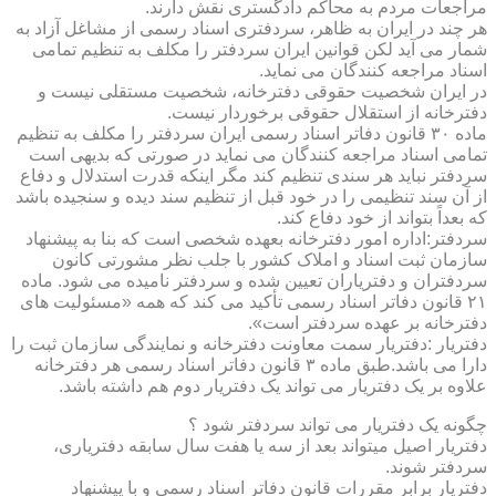
مراجعات مردم به محاکم دادگستری نقش دارند.
هر چند در ایران به ظاهر، سردفتری اسناد رسمی از مشاغل آزاد به
شمار می آید لکن قوانین ایران سردفتر را مکلف به تنظیم تمامی
اسناد مراجعه کنندگان می نماید.
در ایران شخصیت حقوقی دفترخانه، شخصیت مستقلی نیست و
دفترخانه از استقلال حقوقی برخوردار نیست.
ماده ۳۰ قانون دفاتر اسناد رسمی ایران سردفتر را مکلف به تنظیم
تمامی اسناد مراجعه کنندگان می نماید در صورتی که بدیهی است
سردفتر نباید هر سندی تنظیم کند مگر اینکه قدرت استدلال و دفاع
از آن سند تنظیمی را در خود قبل از تنظیم سند دیده و سنجیده باشد
که بعداً بتواند از خود دفاع کند.
سردفتر:اداره امور دفترخانه بعهده شخصی است که بنا به پیشنهاد
سازمان ثبت اسناد و املاک کشور با جلب نظر مشورتی کانون
سردفتران و دفتریاران تعیین شده و سردفتر نامیده می شود. ماده
۲۱ قانون دفاتر اسناد رسمی تأکید می کند که همه «مسئولیت های
دفترخانه بر عهده سردفتر است».
دفتریار :دفتریار سمت معاونت دفترخانه و نمایندگی سازمان ثبت را
دارا می باشد.طبق ماده ۳ قانون دفاتر اسناد رسمی هر دفترخانه
علاوه بر یک دفتریار می تواند یک دفتریار دوم هم داشته باشد.
چگونه یک دفتریار می تواند سردفتر شود ؟
دفتریار اصیل میتواند بعد از سه یا هفت سال سابقه دفتریاری،
سردفتر شوند.
دفتریار برابر مقررات قانون دفاتر اسناد رسمی و با پیشنهاد