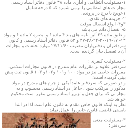
۱-مسئولیت انتظامی و اداری ماده ۳۸ قانون دفاتر اسناد رسمی
مجازات های انتظامی را برمی شمرد که ۵ درجه شامل :
۱-توبیخ با درج در پرونده،
۲- جریمه های نقدی،
۳و۴- انواع انفصال موقت
۵- انفصال دائم می باشد
و طبق ماده ۲۹ آئین نامه های بند ۴ ماده ۶ و تبصره ۲ ماده ۶ و مواد
۱۴- ۱۷-۱۹-۲۰-۲۴-۲۸-۳۷ و ۵۳ قانون دفاتر اسناد رسمی و کانون
سردفتران و دفتریاران مصوب ۲۷/۱۱/۶۰ موارد تخلفات و مجازات
آن با تفصیل بیان گردیده است.
۲-مسئولیت کیفری :
سردفتر علاوه بر مقررات عام مندرج در قانون مجازات اسلامی،
مقررات خاصی نیز در مواد ۱۰۰ و۱۰۱ و۱۰۲و ۱۰۳ قانون ثبت پیش
بینی گردیده است؛
و در صورتی که سردفتر عامداً یکی از جرم های مندرج در مواد
مذکور را مرتکب شود ، جاعل در اسناد رسمی محسوب و به
مجازاتی که برای جعل و تزویر اسناد رسمی مقرر است محکوم
خواهد شد.
نظر به اینکه قانون خاص مقدم به قانون عام است لذا در ابتدا
بایستی قاضی، قانون خاص را اعمال نماید.
۳-مسئولیت مدنی
سردفتر :