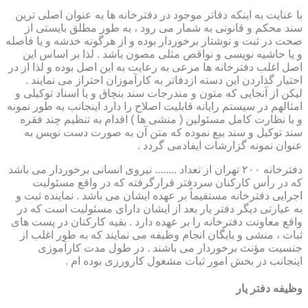
با عنایت به اینکه دفاتر موجود در دفترخانه ها به عنوان اصلی ترین
سند محکم و قانونی به شمار می رود ، به طور مطلق بایستی از
صحت در ثبت و نوشتار برخوردار بوده و از هرگونه خدشه و یا فاصله
و یا حاشیه نویسی و نواقص مثلی مصون باشد . لذا بر اساس این
اصل اغلب دفترخانه ها مرعی به رعایت به این اصل بوده و لذا از در
اختیار گذاردن این دسته ازدفاتر به کارآموزان احتراز می نمایند .
لیکن از آنجایی که متون و مندرجات سند بنچاق و یا اسناد توکیلی و
امثالهم در سیستم رایانه قابلیت اصلاح را دارد اینجانب به طور نمونه
و با نظارت کامل مسئولین ( منشی ها ) اقدام به تنظیم چند فقره
سند توکیل و سند بیع نموده که متن آن به صورت دست نویس به
عنوان نمونه گزارشات ایفادمی گردد .
دفترخانه ۲۰۰ تهران از تعداد ........ نیروی انسانی برخوردار می باشد
که در رأس کارکنان سردفتر قرارگرفته که در واقع مسئولیت
اجرایی دفترخانه مستقیماً بر عهده ایشان می باشد . نماینده ثبت و
به عبارتی دیگر دفتر یار بعد از ایشان دارای مسئولیت است که در
واقع معاونت دفترخانه را بر عهده دارد . بقیه کارکنان در پست های
ثبات ، منشی و بایگان انجام وظیفه می نمایند که به طور اغلب از
جنسیت مؤنث برخوردار می باشند . در طول مدت کارآموزی
اینجانب در بخش امور ثبات مشغول کارورزی بوده ام .
وظیفه دفتر یار