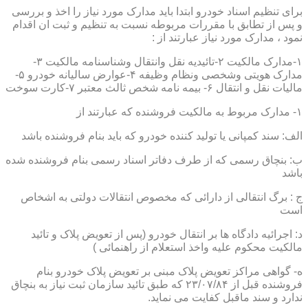
برای تنظیم اسناد خودرو ابتدا باید مدارک مورد نیاز را اخذ و بررسی
و پس از تطابق با مقررات مربوطه نسبت به تنظیم و ثبت ان اقدام
نمود ، مدارک مورد نیاز عبارتند از :
۱-مدارک مالکیت ۲-تائیدیه نقل وانتقال وشناسنامه مالکیت ۳-
مدارک هویتی وشخصی ونظام وظیفه ۴-عوارض سالیانه خودرو ۵-
مالیات نقل و انتقال ۶- بیمه نامه شخص ثالث معتبر ۷-کارت سوخت
۱- مدارک مربوط به مالکیت فروشنده که عبارتند از
الف: سند کمپانی یا تولید کننده خودرو که باید بنام فروشنده باشد
ب: بنچاق رسمی که از طرف دفاتر اسناد رسمی بنام فروشنده شده
باشد
ج : برگ انتقالی از دارائی که مخصوص انتقالات دولتی به اشخاص
است
د: اجرائیه دادگاه ها بر انتقال خودرو (پس از تعویض پلاک و تائید
مالکیت محکوم علیه واخذ استعلام از راهنمائی )
ه- گواهی مراکز تعویض پلاک مبنی بر تعویض پلاک خودرو بنام
فروشنده قبل از ۲۳/۰۷/۸۴ که طبق تائید سازمان ثبت نیاز به بنچاق
ندارد و سند ماقبل کفایت می نماید.