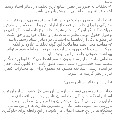
باشد.
۱- تخلفات به ضرر مراجعین: شایع ترین تخلف در دفاتر اسناد رسمی
اخذ حق التحریر اضافـــی از مشتریان می باشد .
۲- تخلفات به ضرر دولت: در حین تنظیم سند رسمی، سردفتر باید
مدارکی را برای جلب موافقت از ادارات ذیربط استعلام و از طرفین
دریافت کند اگر این کار انجام نشود، تخلف رخ داده است. کوتاهی در
وصول حقوق دولتی نظیر مالیات نقل و انتقال خودرو و حق الثبت
نیز میتواند یکی از تخلفـــات احتمالی در دفاتر اسناد رسمی باشد.
۳- مفاسد مخل نظم معاملات: این گونه تخلفات علاوه بر اینکه
ممکــن است باعث ورود خسارت به طرفین معامله شود میتواند
بهداشت حقوقی جامعه را نیز تهدید نماید.
تخلفاتی مانند تنظیم سند بدون حضور اشخاصی که قانوناً باید هنگام
تنظیم سند حضــــور داشته باشند، طبق ماده ۱۰۰ قانون ثبت، جعل
در اسناد رسمی شناخته میشود که معمولاً برای آنها مجـازات کیفری
نیز در نظر گرفته می شود.
نظارت بر دفاتر اسناد رسمی:
دفاتر اسناد رسمی توسط سازمان بازرسی کل کشور، سازمان ثبت
اسناد واملاک، اداره کل ثبت استان ها، وزارت امور اقتصادی و
دارایی و بازرسی کانون سردفتران و دفتر یاران به طور مرتب
بازرسی می شوند. یعنی یکی از بیشترین نظارت ها در بین تمامی
دستگاه ها بر این صنف اعمال می شود. در این رابطه برای جلوگیری