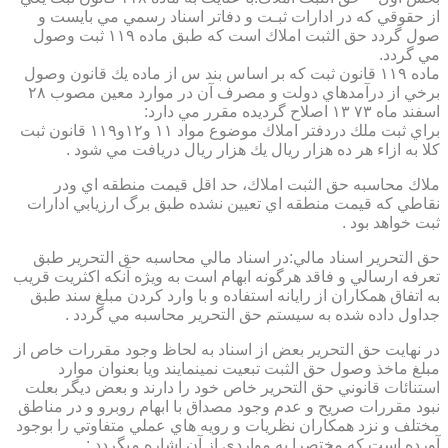
از حقوقي كه در ادارات ثبـت و دفاتر اسناد رسمي مي بايست و
صول گردد حق الثبت املاك است كه طبق ماده ۱۱۹ ثبت وصول
مي گردد.
ماده ۱۱۹ قانون ثبت كه بر اساس بند س از ماده يك قانون وصول
برخي از درآمدهاي دولت و مصرف آن در موارد معين مصوب ۲۸
اسفند ماه ۷۳ ۱۳ اصلاح گرديده مقرر مي دارد:
براي ثبت ملك دردفتر املاك موضوع مواد ۱۱ و۱۲و۱۱۹ قانون ثبت
كلا به ازاء هر ده هزار ريال يك هزار ريال دريافت مي شود .
ملاك محاسبه حق الثبت املاك، حد اقل قيمت منطقه اي ودر
نقاطي كه قيمت منطقه اي تعيين نشده طبق برگ ارزيابي ادارات
ثبت خواهد بود .
حق التحرير اسناد مالي:در اسناد مالي محاسبه حق التحرير طبق
تعرفه ارسالي و فاقد هرگونه ابهام است به ويژه آنكه اكثريت قريب
به اتفاق همكاران از رايانه استفاده و با وارد كردن مبلغ سند طبق
جداول داده شده به سيستم حق التحرير محاسبه مي گردد .
در نهايت حق التحرير بعض از اسناد به لحاظ وجود مقررات خاص از
مبلغ ماخذ وصول حق الثبت تبعيت نمينمايند ويا بعنوان موارد
استنائات قانوني حق التحرير خاص خود را دارند و بعض ديگر بعلت
نبود مقررات صريح و عدم وجود مصداق با ابهام روبرو و در مناطق
مختلف و نزد همكاران نظريات و رويه هاي عملي متفاوتي را بوجود
آورده است كه مختصرا به مواردي از آن اشاره ميگردد :