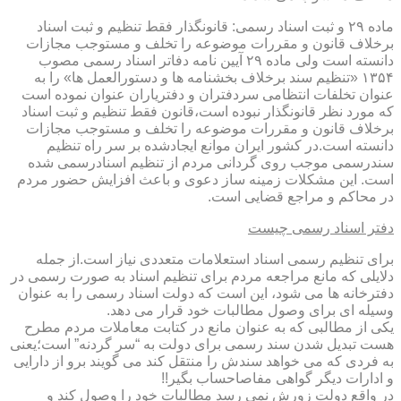
ماده ۲۹ و ثبت اسناد رسمی: قانونگذار فقط تنظیم و ثبت اسناد
برخلاف قانون و مقررات موضوعه را تخلف و مستوجب مجازات
دانسته است ولی ماده ۲۹ آیین نامه دفاتر اسناد رسمی مصوب
۱۳۵۴ «تنظیم سند برخلاف بخشنامه ها و دستورالعمل ها» را به
عنوان تخلفات انتظامی سردفتران و دفتریاران عنوان نموده است
که مورد نظر قانونگذار نبوده است،قانون فقط تنظیم و ثبت اسناد
برخلاف قانون و مقررات موضوعه را تخلف و مستوجب مجازات
دانسته است.در کشور ایران موانع ایجادشده بر سر راه تنظیم
سندرسمی موجب روی گردانی مردم از تنظیم اسنادرسمی شده
است. این مشکلات زمینه ساز دعوی و باعث افزایش حضور مردم
در محاکم و مراجع قضایی است.
دفتر اسناد رسمی چیست
برای تنظیم رسمی اسناد استعلامات متعددی نیاز است.از جمله
دلایلی که مانع مراجعه مردم برای تنظیم اسناد به صورت رسمی در
دفترخانه ها می شود، این است که دولت اسناد رسمی را به عنوان
وسیله ای برای وصول مطالبات خود قرار می دهد.
یکی از مطالبی که به عنوان مانع در کتابت معاملات مردم مطرح
هست تبدیل شدن سند رسمی برای دولت به “سر گردنه” است؛یعنی
به فردی که می خواهد سندش را منتقل کند می گویند برو از دارایی
و ادارات دیگر گواهی مفاصاحساب بگیر!!
در واقع دولت زورش نمی رسد مطالبات خود را وصول کند و