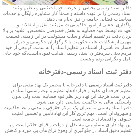
دفاتر اسناد رسمی بخشی از عرضه خدمات ثبتی و تنظیم و ثبت
اسناد رسمی را بر عهده داشته و ضمناً کار مشاوره رایگان و خدمات
معاضدت قضایی جامعه را نیز انجام می دهند.
واگذاری بخشی از امور حاکمیتی شامل ثبت نقل و انتقالات و
تعهدات توسط قوه قضاییه به بخش خصوصی متخصص، علاوه بر بالا
بردن دقت در تنظیم اسناد و سلب مسئولیت در این زمینه، قسمت
مهمی از شکایات علیه حکومت یا کارگزاران حکومتی و جبران
خسارات ناشی از اشتباه در تنظیم اسناد را به سمت گروهی از خود
مردم یعنی سردفتران اسناد رسمی هدایت نموده است،که خود جای
تامل و نگرانی بوده و هست.
دفتر ثبت اسناد رسمی-دفترخانه
دفتر ثبت اسناد رسمی
یا دفترخانه یا محضر یک نهاد مدنی برای
تنظیم حرفه ای عقود و قراردادهاو تنظیم و ثبت رسمی اسناد در
ایران است.هرچند این نهاد زیر نظر قوه قضاییه است ولی بدون
وابستگی مالی به حاکمیت سیاسی اداره می شود.
دفتر اسناد رسمی به عنوان یک مرکز حقوقی و مدنی رابط حاکمیت
و شهروندان است، مهم ترین کار این نهاد تأمین و تضمین امنیت
حقوقی و اقتصادی جامعه است.
این نهاد دارای مسئولیتی مستقل از دولت و قوای حاکم است و با
تنظیم دقیق اسناد در جلوگیری از وقوع نزاع های بی مورد و کاهش