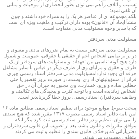
تسبیب و اتلاف را هم نمی توان بطور انحصاری از موجبات و مبانی
آن تلقی نمود؛
بلکه مجموعه ای از عناصر هر یک را به همراه خود داشته و چون
منشأ ایجاد آن «قانون» بوده دارای ترکیب و ماهیت ویژه ای است
که با سایر وجوه مسئولیت مدنی متفاوت است.
مسئولیت مدنی سردفتر
مسئولیت مدنی سردفتر نسبت به تمام ضررهای مادی و معنوی و
در برابر تمامی اشخاص اعم از حقیقی یا حقوقی، عمومیت و شمول
دارد.هیچ گونه تناسبی بین تعهدات و مسئولیت های سردفتر از یک
طرف و حقوق و مزایای وی از طرف دیگر در قیاس با سایر مشاغل
حرفه ای وجود ندارد!مسؤولیت مدنی سردفتر اسناد رسمی چیزی
فراتر از مسؤولیتهای اداری اوست.در صورت بروز تقصیر یا حتی
خطایی ساده و ورود خسارت، وی مجبور به جبران آن در حق
اشخاص زیاندیده است و با توجه کثرت و پیچیدگی های تکالیف و
وظایف سردفتران اسناد رسمی، بروز خطا گریزناپذیر است.
مبحث سوم): موانع موجود برای تنظیم اسناد رسمی مطابق ماده ۱۶
آیین نامه دفاتر اسناد رسمی مصوب ۱۳۱۷ مقرر شده که هیچ سندی
را نمی توان، تنظیم و در دفاتر اسناد رسمی ثبت کرد مگر آنکه
موافق مقررات و قانون باشد، بعد از تصویب این قانون سردفتران و
دفتریارانی که برخلاف قانون سندی را تنظیم و ثبت می کردند
متخلف محسوب می شدند.