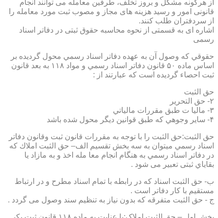
از هرگونه مشکل و بروز تخلف، طرفین معامله می توانند انجام
قانونی امور و رسید هزینه های مجاز و مصوب ثبت مورد معامله را
از سردفتران طلب کنند.
اشاره ای به قسمتی از نحوه محاسبه حقوق ثبتی در دفاتر اسناد
رسمی
حقوقي كه وصول آن به عهده دفاتر اسناد رسمي محول گرديده بر
اساس ماده ۵۰ قانون دفاتر اسناد رسمي و مواد ۱۱۸ به بعد قانون
ثبت احصاء گرديده است كه عبارتند از :
حق الثبت
۲- حق التحرير
۳- ماليا ت طبق مقررات مالياتي
۴- ساير وجوهي كه طبق قوانين ديگر محول شده باشد
حق الثبت:حق الثبت را با توجه به مقررات قانون ثبت وقانون دفاتر
اسناد رسمي ميتوان به سه بخش تقسيم الف– حق الثبت املاك كه
در دفاتر اسناد رسمي به هنگام انجام معا مله اخذ و به مازاد يا
بقاياي ثبتی تعبیر می شود .
ب- حق الثبت اسناد كه در رابطه با تمام اسناد مطرح و در ارتباط
مستقيم با كار دفاتر است .
ج - حق الثبت متفرقه كه بدون نياز به تنظیم سند وصول می گردد .
بخش اول – حق الثبت املاک:با عنايت به ماده ۱۱۸ قانون ثبت يكي