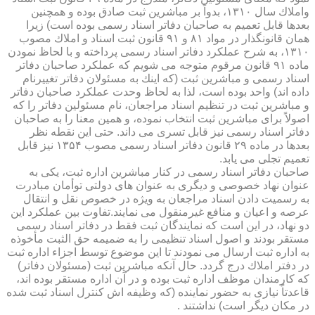
واملاك سال ۱۳۱۰، بدواً بر مباشرین ثبت صادق بوده و همچنین
بعدها قابل تعمیم به صاحبان دفاتر اسناد رسمی بوده است) زیرا
همان قانونگذار در مواد ۸۱ و ۹۱ قانون ثبت اسناد و املاك مصوب
۱۳۱۰، به شرح عملكرد دفاتر اسناد رسمی پرداخته و با لحاظ نمودن
ماده ۹۱ قانون مرقوم متوجه می شویم كه عملكرد صاحبان دفاتر
اسناد رسمی و مباشرین ثبت (كه اینك به مسئولان دفاتر تغییرنام
داده اند) واحد بوده است، لذا به لحاظ وحدت عملكرد صاحبان دفاتر
و مباشرین ثبت در تنظیم اسناد مراجعان، نام مسئولین دفاتر را كه
اصولاً برای مباشرین ثبت انتخاب نموده، و همین معنا را به صاحبان
دفاتر اسناد رسمی نیز قابل تسری می داند. حتی این نقطه نظر
بعدها در ماده ۲۹ قانون دفاتر اسناد رسمی مصوب ۱۳۵۴ نیز قابل
تعمیم تجلی می یابد.
صاحبان دفاتر اسناد رسمی در كنار مباشرین اداره ثبت، یكی به
عنوان نهاد خصوصی و دیگری به عنوان های دولتی توأمان مبادرت
به رسمیت دادن اسناد مراجعان به ویژه در خصوص نقل و انتقال
عرصه و اعیان و منافع غیرمنقول می نمایند.تفاوت بین عملكرد این
دو نهاد، در این است كه نمایندگان ثبت فقط در دفاتر اسناد رسمی
مستقر بودند و اصول اسناد تنظیمی را به ضمیمه حق الثبت مأخوذه
به اداره ثبت ارسال می نمودند تا این موضوع توسط اجزاء اداره ثبت
در دفتر املاك درج گردد. حال آنكه مباشرین ثبت (مسئولان دفاتر)
كه كارمندان موظف اداره ثبت بوده و در آن اداره مستقر بوده اند،
قاعدتاً نیازی به حضور نماینده (كه وظیفه اش كنترل اسناد ثبت شده
در مكان دیگر است) نداشتند .