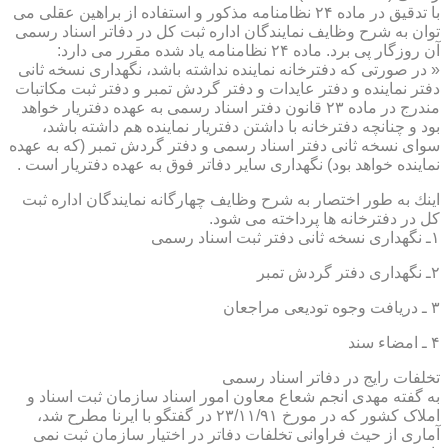
با تدقیق در ماده ۲۴ نظامنامه مذكور و استفاده از براهین عقلی می
توان به شرح وظایف نمایندگان اداره ثبت كل در دفاتر اسناد رسمی
آن روزگار پی برد. ماده ۲۴ نظامنامه یاد شده مقرر می دارد:
« در صورتی كه دفترخانه نماینده نداشته باشد، نگهداری نسخه ثانی
دفتر نماینده و دفتر عایدات و دفتر گردش تمبر و دفتر ثبت مكاتبات
مندرج در ماده ۲۳ قانون دفتر اسناد رسمی به عهده دفتریار خواهد
بود و چنانچه دفترخانه با داشتن دفتریار نماینده هم داشته باشد،
سوای نسخه ثانی دفتر اسناد رسمی و دفتر گردش تمبر (كه به عهده
نماینده خواهد بود) نگهداری سایر دفاتر فوق به عهده دفتریار است .
اینك به طور اختصار به شرح وظایف چهارگانه نمایندگان اداره ثبت
كل در دفترخانه ها پرداخته می شود.
۱ـ نگهداری نسخه ثانی دفتر ثبت اسناد رسمی
۲ـ نگهداری دفتر گردش تمبر
۳ ـ دریافت وجوه تودیعی مراجعان
۴ ـ امضاء سند
تخلفات رایج در دفاتر اسناد رسمی
به گفته مهدی انجم شعاع معاون امور اسناد سازمان ثبت اسناد و
املاک کشور که در مورخ ۲۳/۱۱/۹۱ در گفتگو با ایرنا مطرح شد،
آماری از حیث فراوانی تخلفات دفاتر در اختیار سازمان ثبت نمی