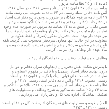
(ماده ۲۴ و ۲۵ نظامنامه مزبور)
براساس ماده ۴۷ قانون دفاتر اسناد رسمی ۱۳۱۶، در سال ۱۳۱۷
آئین نامه دفاتر اسناد رسمی در ۶۴ ماده به تصویب می رسد. ماده
۱۹ آئین نامه مرقوم كماكان بر ضرورت وجودی دو دفتر ثبت اسناد
در دفترخانه (دفتر سردفتر و دفتر نماینده ثبت) تأكید نموده بود. به
همین دلیل، بر طبق ماده ۲۴ نظامنامه مزبور، در صورت عدم وجود
نماینده اداره ثبت در دفترخانه، دفتریار وظیفه نماینده اداره ثبت را
نیز عهده دار بوده است. دفتریار مذكور (صرفاً و فقط علاوه بر
معاونت در این حالت) تنها معاون سردفتر محسوب نمی گردید، بلكه
نامبرده هم معاون سردفتر و هم جانشین نماینده اداره ثبت بوده و
مآلاً عهده دار وظائف وی نیز می گردید.
وظایف و مسئولیت دفتریاران و نمایندگان اداره ثبت:
با پذیرش تفكیك نقش دفتریاران (معاونان سران دفاتر و عوامل
درون نهادی دفاتر اسناد رسمی) و با تأكید بر مفهوم «معاون و
نماینده» در قسمت های قبلی، اینك با تكیه بر قانون دفاتر اسناد
رسمی مصوب ۱۳۱۶ و آئین نامه دفاتر اسناد رسمی ۱۳۱۷ و
نظامنامه قانون دفاتر اسناد رسمی مصوب ۱۳۱۶ بالاخص با تأكید بر
ماده ۲۴ و ۲۵ نظامنامه مذكور به شرح وظائف و مسئولیت های
تفكیكی نمایندگان اداره ثبت كل و دفتریاران می پردازیم .
الف) وظیفه و مسئولیت های نمایندگان اداره ثبت كل در دفاتر اسناد
رسمی (۱۳۱۰ ـ ۱۳۵۴)