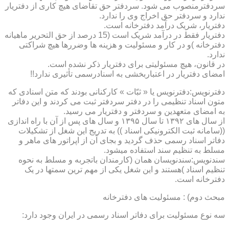
سردفترمنصوب می شود. سردفتر حق تقاضای هیچ کاری از دفتریار
ندارد و سردفتر حق اخراج وی را ندارد.
دفتریار، شریک درآمد دفترخانه است.
دفتریار فقط در درآمد شریک است (15 درصد از حق التحریر ماهیانه
دفترخانه )و در کار و مسئولیت و هزینه ها وضررها هیچ شراکتی
ندارد.
در قانون، هیچ مسئولیتی برای دفتریار ذکر نشده است.
امضای دفتریار در اعتباربخشی به اسنادرسمی تأثیری ندارد!!
دفترنویس:دفترنویس یا « ثبّات » کارکنانی بودند که متن اسنادی که
متون اسناد تنظیمی را در دفتر سردفتر ثبت می کردند و این دفاتر
به امضای متعهدین و سردفتر و دفتریار می رسید.
از سال های ۱۳۹۲ تا سال ۱۳۹۵ و سال های پس از آن با راه اندازی
((سامانه ثبت الکترونیکی اسناد )) به تدریج این شغل از تشکیلات
دفاتر اسناد رسمی حذف گردید و بجای آن از اپراتور های ماهر و
مسلط به تنظیم سند استفاده میشود.
سندنویس:سندنویسان همان (کارمندان باتجربه و مسلط به نحوه
تنظیم اسناد )هستند و این شغل یکی از مهم ترین سمتها در یک
دفترخانه است.
مبحث دوم) : مسئولیت های دفترخانه
سه نوع مسئولیت برای دفاتر اسناد رسمی در ایران وجود دارد: