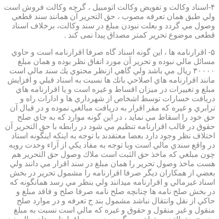
۴-اسناد وكالت و تفويض وكالت اتومبيل ، گرچه وكالت فروش است
ولي طبق همان تعرفه مصوب ، حق التحرير آن همانند سند قطعي
وصول مي گردد و بعلت نبودن مبلغ در سند وكالت، برخلاف اسناد
قطعی موضوع تحریر کمتر مصداق پیدا نمی کند .
۵- اقرارنامه ها ، اين گونه اسناد گاه صرفا اقرارنامه است و حاوي
مسائل مالي نبوده و تحرير آن مورد اتفاق نظر بوده و همان مبلغ
۳۰۰۰۰ ريال مي باشد ولي گاهي ازنظر محتوي يك سند مالي است
مانند اقرارنامه هاي اصلاحي بانك ها نسبت به اسناد قبلي و افزايش
مبلغ و تغييرات در ميزان اقساط و غيره است و يا اقرارنامه هاي
دريافت خسارات توسط اشخاص از شهرداري ها و ادارات راه و
ترابري و غيره كه مقر اقرار به دريافت مبالغي نموده و در قبال آن
حق خود را اسقاط مي نمايد ، در اين گونه موارد كه به جاي صلح
حقوق در قالب اقرارنامه تنظيم مي شود در رابطه با حق التحرير آن
اختلاف نظر وجود دارد بعضا معتقدند با توجه به اينكه اينگونه اسناد
در واقع سندي مالي است وبا توجه به مفاد يكي از آراء وحدت رويه
چون مبلغي كه ماخذ حق الثبت است ملاك وصول حق التحرير هم
هست ماخذ وصول تحرير را همان مبلغ در سند اقرار مي دانند ولي
بعضي از همكاران ديگر صرفا اقرارنامه را مشمول تحرير در بخش
اسناد غيرمالي و اقرارنامه ميدانند ولي بنظر مي رسد همانگونه كه
در بخش صلح نامه ها چنانچه صلح نامه صرفا صلح و فاقد مبلغ و
حاكي از نقل وانتقال نباشد مشمول بند ج تعرفه و در موارد صلح
منقول و غير منقول و حقوق و غيره كه مالي است نسبت به مبلغ