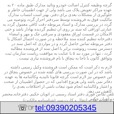
گرچه وظیفه کنترل اصالت خودرو وتائید مدارک طبق ماده ۲۰ به
عهده مراکز تعویض پلاک می باشد ولی از جهت اطمینان خاطر و
جلوگیری از مشکلات بعدی برای دفتر، بهتر است انتساب مدارک
مالکیت فوق به فروشنده توسط سردفتر احراز گردد وتوصیه می
گردد در بررسی مدارک و اسناد مربوطه دقت کافی معمول گردد به
عبارتی اوراقی که سند بر روی آن تنظیم گردیده بهادار باشد و حتی
الامکان در قسمت اوراق مفقودی و سرقتی چک و مهر و امضاء
دفترخانه تنظیم کننده سند ملاحظه و در صورت احتمال اشکال با
دفتر مربوطه تماس حاصل گردد و در مواردی که اصل سند در
دسترس نیست رونوشت برابر با اصل سند از فروشنده مطالبه
گردد ، تنها در مورد بند ۵ با عنایت به موافقت ریاست سازمان ثبت
وتوافق کانون با ناجا به بنچاق با نام فروشنده نیازی نیست .
لازم به ذکر است که ممکن است فروشنده وکیل رسمی داشته
باشد که در این صورت بررسی های گفته شده در خصوص بنچاق در
این خصوص نیز لازم است گرچه قانونا تائیدیه وکالتنامه ها به عهده
دفاتر نمی باشد ولی هرنوع اقدامی که در حصول اطمینان از صحت
و اعتبار وکالتنامه انجام شود تبعات ناشی از اختلافات بعدی را
کاهش می دهد.
تلفن تماس فوری
دفتر اسناد رسمی در اتوبان حکیم, دفترخانه,محضر
در اتوبان حکیم
۲-تائیدیه نقل و انتقال و کارت سبز (شناسنامه مالکیت)
☞☏
tel:09390205345
برگ تائیدیه نقل و انتقال صادره از مراکز تعویض پلاک حاوی
مشخصات کامل خودرو اعم از نوع ، سیستم ، مدل ، رنگ ، شماره