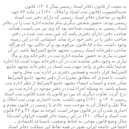
به تبعیت از قانون دفاتر اسناد رسمی سال ۱۳۰۷، قانون
جدیدالتصویب (قانون ثبت اسناد و املاك ۱۳۱۰) در ماده ۸۴ خود،
علاوه بر صاحبان دفاتر اسناد رسمی كه دارای دفتر ثبت اسناد
رسمی بودند، حضور شخص دیگری بنام نماینده اداره ثبت را در دفاتر
اسناد رسمی به رسمیت شناخته بود كه وی نیز می بایست همانند
صاحب دفتر، دارای دفتری باشد كه عین سند ثبت شده در دفتر
صاحب دفتر را در دفتر خود درج نماید. استثنایی كه در این زمینه
وجود داشت، ماده ۸۵ قانون مرقوم بود و آن حالتی بود كه هرگاه
صاحب دفترخانه اسناد رسمی، مجتهد جامع الشرایط باشد، در آن
صورت نیازی به حضور نماینده اداره ثبت در دفترخانه وی و مآلا
نیازی به وجود دفتر نماینده ثبت در آن دفترخانه نبوده است (با اجازه
عدلیه) بلكه دفتری واحد جهت ثبت اسناد در دفترخانه مجتهد جامع
الشرایط قرار داشته و همچنین دفتری در اداره ثبت محل وجود
داشت، تا سندی كه مطابق مقررات از دفتر مجتهد جامع الشرایط
صادر شده و انتساب امضاء مجتهد جامع الشرایط از نظر اداره ثبت
مسلم باشد، به وسیله اجزاء ثبت در دفتر موجود در اداره ثبت نیز
درج گردد. تفاوت دیگری كه بین دو قانون یاد شده (قانون ثبت اسناد
رسمی ۱۳۰۸ و ۱۳۱۰) وجود داشت، بحث اختیاری بودن ثبت املاك و
مالاً نقل و انتقال آن به موجب سند عادی یا رسمی در قانون مقدم و
اجباری شدن آن در قانون موخر است. (توجه به مواد ۴۶ و ۴۷ قانون
ثبت اسناد و املاك ۱۳۱۰ در این زمینه حائز اهمیت فراوان است)تا
سال وضع قانون موخر، به لحاظ وضعیت نامساعد اقتصادی ـ
اجتماعی جامعه ایران، هنوز در همه نقاط این مملكت دفاتر اسناد