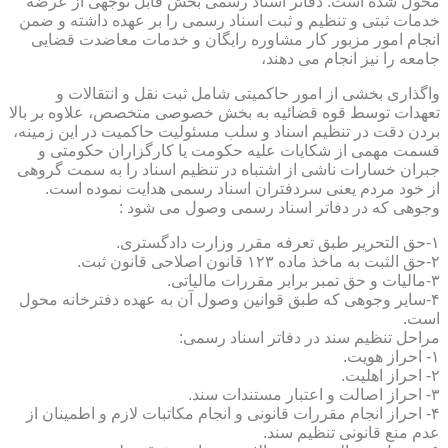
محول شده است. دفاتر اسناد رسمی بخش قابل توجهی از عرضه
خدمات ثبتی و تنظیم و ثبت اسناد رسمی را بر عهده داشته و ضمن
انجام امور مزبور کار مشاوره رایگان و خدمات معاضدت قضایی
جامعه را نیز انجام می دهند،
واگذاری بخشی از امور حاکمیتی شامل ثبت نقل و انتقالات و
تعهدات توسط قوه قضائیه به بخش خصوصی متخصص، علاوه بر بالا
بردن دقت در تنظیم اسناد و سلب مسئولیت حاکمیت در این زمینه،
قسمت مهمی از شکایات علیه حکومت یا کارگزاران حکومتی و
جبران خسارات ناشی از اشتباه در تنظیم اسناد را به سمت گروهی
از خود مردم یعنی سردفتران اسناد رسمی هدایت نموده است.
وجوهی که در دفاتر اسناد رسمی وصول می شود :
۱-حق التحریر طبق تعرفه مقرر وزارت دادگستری.
۲-حق الثبت به ماخذ ماده ۱۲۳ قانون اصلاحی قانون ثبت.
۳-مالیات و حق تمبر برابر مقررات مالیاتی.
۴-سایر وجوهی که طبق قوانین وصول آن به عهده دفترخانه محول
است.
مراحل تنظیم سند در دفاتر اسناد رسمی:
۱- احراز هویت.
۲- احراز اهلیت.
۳- احراز اصالت و اعتبار مستندات سند.
۴- احراز انجام مقررات قانونی و انجام مکاتبات لازم و اطمینان از
عدم منع قانونی تنظیم سند.