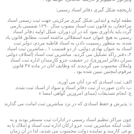
تاریخچه شكل گیری دفاتر اسناد رسمی:
نطفه اولیه و ابتدایی شكل گیری مركزیتی جهت ثبت رسمی اسناد
مراجعان، به قانون ثبت اسناد مصوب سال ۱۲۹۰ شمسی بازمی
گردد.باید یادآوری نمود كه در آن دوران، شكل اولیه دفاتر اسناد
رسمی به هیچ عنوان جنبه استقلالی نداشته است. مطابق قانون یاد
شده، به منظور رسمیت دادن به اسناد قاطبه مردم، دوایر ثبت
اسناد به عنوان نهادی دولتی، از دو قسمت ۱ ـ مباشرین ثبت اسناد
۲ـ دفتر راكد تشكیل می گردید. مباشرین ثبت اسناد (اسلاف دولتی
سران دفاتر امروزی)، در حقیقت جزو كارمندان اداره ثبت اسناد
واملاك محسوب می گردیدند كه وظایف آنان در ماده ۴۷ قانون
مرقوم،اینچنین تبیین شده بود .
الف: ثبت اسنادی كه نزد آنان می آورند.
ب: دادن صورت از ثبت دفاتر اسناد و سواد از اسناد ثبت شده.
ج: انجام تصدیقات (مبنای امروزین گواهی امضا ء
د: پذیرش و حفظ اسنادی كه در نزد مباشرین ثبت امانت می گذارند
.
چون مراكز تنظیم اسناد رسمی در ادارات ثبت مستقر بودند و به
علت اینكه مباشرین ثبت، جزو اركان اداره ثبت اسناد و املاك یا به
نوعی كارمند و نماینده دولت محسوب می شدند، لذا در آن زمان