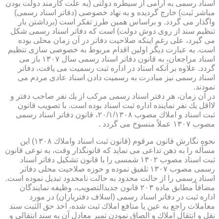
اسناد رسمی به آرامی از سیطره دولتی (به علت كارمند دولت بودن
مباشر ثبت) خارج گردیده و به نهاد خصوصی (دفاتر اسناد رسمی)
واگذار می گردد. و براساس همین طرز تفكر است (برداشتن بار
تنظیم سند از روی دوش دولت) است كه دفاتر اسناد رسمی شكل
می گیرد، علی رغم اینكه صلاحیت دفاتر در آن زمان محلی بوده
است. به عبارت دیگر اولین اقدام مربوط به خصوصی سازی تنظیم
اسناد مراجعان، به قانون دفاتر اسناد رسمی سال ۱۳۰۷ باز می
گردد. علاوه بر آنكه اسناد در اداره ثبت رسمیت می یافت، دفاتر
اسناد رسمی نیز مبادرت به رسمیت دادن اسناد عادی مردم می
نمودند.
در آن زمان، هر دفتر اسناد رسمی مركب از یك نفر صاحب دفتر و
لااقل یك نفر نماینده اداره ثبت اسناد بوده است. با تصویب قانون
ثبت اسناد و املاك مصوب ۲۰/۱/۱۳۰۸، قانون دفاتر اسناد رسمی
مصوب ۱۳۰۷ عملاً منسوخ می گردد .
نحوه نگارش قانون مرقوم (قانون ثبت اسناد واملاك ۱۳۰۸) این
مسأله را به ذهن تداعی می نماید كه قانونگذار وقت، به نوعی قانون
ثبت اسناد مصوب ۱۳۰۲ شمسی را با قانون تشكیل دفاتر اسناد
رسمی مصوب ۱۳۰۷ تلفیق نموده و حوزه صلاحیت محلی دفاتر
اسناد رسمی را از حالت محدود به حالت نامحدود تبدیل نموده است.
مضافاً مطابق ماده ۲۰۳ قانون جدیدالتصویب، وظیفه نمایندگان
اداره ثبت در دفاتر اسناد رسمی (اسلاف دفتریاران) در مورد
معاملات راجع به عین یا منافع املاك ثبت شده، اخذ حق الثبت سند
نقل و انتقال املاك و الصاق نمودن تمبر معادل آن به سند انتقالی و