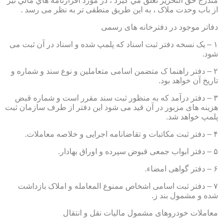
مندرج حق التحرير تعلق مي گيرد ، در مورد اقرارنامه هاي مالي نيز
از باب وحدت ملاک ، به این طریق منطقی تر به نظر می رسد .
دفاتر موجود در دفترخانه های رسمی
۱ – یک نسخه دفتر ثبت اسناد که پلمپ شده و اسناد در آن ثبت می
شود.
۲ – دفتر راهنما ک متضمن اسامی متعاملین و نوع سند و شماره و
تاریخ آن خواهد بود.
۳ – دفتر درآمد که به منظور ثبت سند مقرر است و شماره قبض
هزینه های مزبور در آن قید می شود این دفتر از طرف سازمان ثبت
پلمپ خواهد شد.
۴ – دفتر ثبت مکاتبات و تقاضانامه اجرایی و خلاصه معاملات.
۵ – دفتر ابواب جمعی قبوض سپرده و اوراق بهادار.
۶ – دفتر گواهی امضاء.
۷ – دفتر ثبت اسامی اشخاص ممنوع المعامله و املاک بازداشت
شده و مشمول بند ز.
معاملات خودروهای مشمول مالیات نقل و انتقال