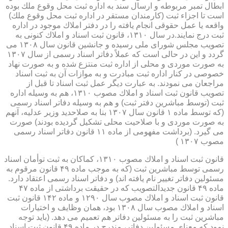
ابطال تمبر مربوطه و ارسال سند به اداره ثبت محل وقوع ملك بوده
است تا اجزاء ثبت (كارمندان مستقر در اداره ثبت محل وقوع ملك)
واقعه یا عمل حقوقی انجام یافته را در دفتر املاك موجود در اداره
ثبت درج نمایند.در سال ۱۳۱۰، قانون ثبت اسناد و املاك كنونی به
تصویب مجلس شورای ملی رسیده و جانشین قانون سال ۱۳۰۸ می
گردد و این در حالی است كه عملاً دفاتر اسناد رسمی از سال ۱۳۰۷
به صورت موردی و محلی از اداره ثبت منتزع شده و به صورت نهاد
خصوصی در كنار اداره ثبت مبادرت و به موازات آن به ثبت اسناد
مراجعان می نمودند. به عبارت دیگر عمل ثبت اسناد تا قبل از
تصویب قانون ثبت اسناد و املاك مصوب ۱۳۱۰، هم به وسیله اداره
ثبت (توسط مباشرین دفتر ثبت) و هم به وسیله دفاتر اسناد رسمی
(كه توسط ماده ۱ قانون سال ۱۳۰۷ بنا به صلاحدید وزیر عدلیه، آنهم
به صورت موردی و با صلاحیت محلی تشكیل گردیده بودند) صورت
می گیرد. (برداشت مفهومی از ماده ۱۱ قانون دفاتر اسناد رسمی
مصوب ۱۳۰۷ )
قانون ثبت اسناد و املاك مصوب ۱۳۱۰، كماكان به ثبت توأمان اسناد
رسمی توسط مباشرین ثبت (كه به موجب ماده ۴۹ قانون مرقوم به
مسئولین دفاتر تغییر نام یافته اند) و دفاتر اسناد رسمی اعتقاد دارد.
ماده ۴۹ قانون جدیدالتصویب كه در حقیقت برداشتی از ماده ۴۷
قانون ثبت اسناد و املاك مصوب سال ۱۲۹۰ و ماده ۱۴۲ قانون ثبت
اسناد و املاك مصوب سال ۱۳۰۸ بود، همان وظایف و اختیارات
مباشرین ثبت را به مسئولین دفاتر هم تعمیم می دهد. (باید توجه
نمود كه معنای مسئولین دفاتر، مندرج در ماده ۴۹ قانون ثبت اسناد