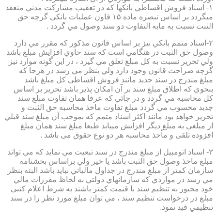
۱- اسناد فروش اقساطي بانكها كه در تعقيب مشاركت مدني منعقد
ميگردد بر اساس تبصره ماده ۱۵ قاون عمليات بانكي گرچه حق
الثبت نسبت به مابه التفاوت دو سند وصول مي گردد .
۲-اسناد متمم بانكي نيز بر اساس قانون مذكور كه مقرر مي دارد
وصول حق الثبت در هنگامي است كه سند حاوي افزايش مبلغ باشد
ولي تحرير نسبت به كل مبلغ تعلق مي گيرد ، در اين گونه موارد نيز
گرچه صراحت قانون وجود دارد ولي بنظر مي رسد در هرجا كه
مبلغ مندرج در سند جديد مانند فروش اقساطي كل مبلغ باشد
بنحوي كه اطلاق مبلغ سند بر آن امكان پذير باشد تحرير بر اساس
كل محاسبه مي گردد و در جائي كه عرفا همان تفاوت مبلغ سند
جديد محسوب مي گردد مبلغ تفاوت ماخذ محاسبه حق الثبت و
تحرير خواهد بود مانند اكثر اسناد متمم كه بموجب آن مبلغ سند قبلي
از مبلغي به مبلغ ديگر افزايش مييابد طبعا مبلغ سند همان مبلغ
افزوده تلقی و مأخذ محاسبه هر دو نوع حقوق می باشد .
۳- اسناد اتومبيل از مبلغ مندرج در سند تبعيت مي نمايد كه مي تواند
مبلغ ماخذ وصول حق الثبت باشد يا خير ولي براساس بخشنامه
سازمان كمتر از مبلغ مندرج در جداول مالياتي نبايد باشد البته بنظر
مي رسد در مواردي كه سازمانهاي دولتي به لحاظ مقررات مالي
خود مجبور به تنظيم سند با قيمت كمتر باشند به شرط اعلام كتبي
مبلغ در درخواست تنظيم سند ، مي توان مبلغ مورد نظر را در سند
تنظيمي قيد نمود.