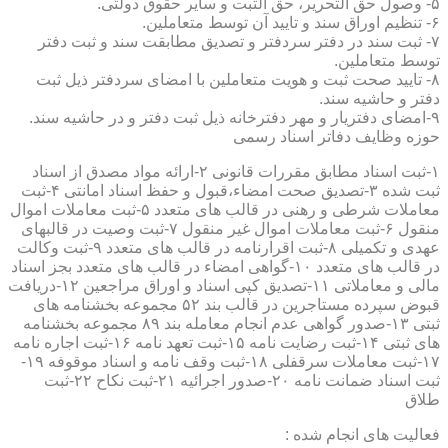
۵- وصول حق التحریر، حق الثبت و سایر حقوق دولتی.
۶- تنظیم اوراق سند و تایید آن توسط متعاملین.
۷- ثبت سند در دفتر سردفتر و تصدیق مطابقت سند و ثبت دفتر
توسط متعاملین.
۸- تایید صحت ثبت و هویت متعاملین با امضای سردفتر ذیل ثبت
دفتر و حاشیه سند.
۹-امضای دفتریار و مهر دفترخانه ذیل ثبت دفتر و در حاشیه سند.
حوزه وظایف دفاتر اسناد رسمی
۱-ثبت اسناد مطابق مقررات قانونی ۲-ارائه مواد مصدق از اسناد
ثبت شده ۳-تصدیق صحت امضاء،قبول و حفظ اسناد امانتی ۴-ثبت
معاملات شرطی و رهنی در قالب های متعدد ۵-ثبت معاملات اموال
منقول ۶-ثبت معاملات اموال غیر منقول ۷-ثبت وصیت در قالبهای
عهدی و تکمیلی ۸-ثبت اقرارنامه در قالب های متعدد ۹-ثبت وکالت
در قالب های متعدد ۱۰-گواهی امضاء در قالب های متعدد بجز اسناد
مالی و معاملاتی ۱۱-تصدیق کپی اسناد و اوراق مراجعین ۱۲-دریافت
قبوض سپرده مستاجرین در قالب بند ۵۲ مجموعه بخشنامه های
ثبتی ۱۳-صدور گواهی عدم انجام معامله بند ۸۹ مجموعه بخشنامه
های ثبتی ۱۴-ثبت رضایت نامه ۱۵-ثبت تعهد نامه ۱۶-ثبت اجاره نامه
۱۷-ثبت معاملات سرقفلی ۱۸-ثبت وقف نامه و اسناد موقوفه ۱۹-
ثبت اسناد ضمانت نامه ۲۰-صدور اجرائیه ۲۱-ثبت نکاح ۲۲-ثبت
طلاق
فعالیت های انجام شده :