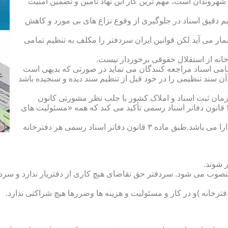
هروندان است، مهم ترین کار این نهاد تأمین و تضمین امنیت
یم دقیق اسناد در جلوگیری از وقوع نزاع های بی مورد و کاهش
ار می آید لکن قوانین ایران سردفتر را مکلف به تنظیم تمامی
ه از استقلال حقوقی برخوردار نیست.
یم تمامی اسناد مراجعه کنندگان می نماید در صورتی که بدیهی است
آن سند تنظیمی را در خود قبل از تنظیم سند دیده و سنجیده باشد
زمان ثبت اسناد و املاک کشور با جلب نظر مشورتی کانون
سردفتران و دفتریاران تعیین شده و سردفتر نامیده می شود. ماده ۲۱ قانون دفاتر اسناد رسمی تأکید می کند که همه «مسئولیت های
دفتریار :دفتریار سمت معاونت دفترخانه و نمایندگی سازمان ثبت را دارا می باشد.طبق ماده ۳ قانون دفاتر اسناد رسمی هر دفترخانه
 شوند.
منصوب می شود. سردفتر حق تقاضای هیچ کاری از دفتریار ندارد و سردف