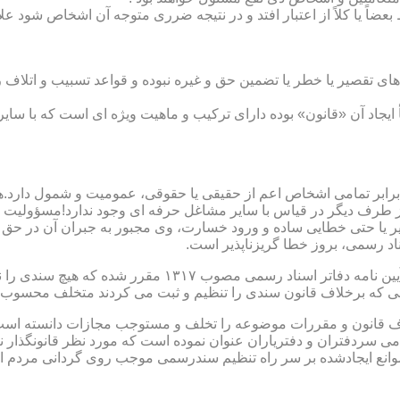
بعضاً یا کلاً از اعتبار افتد و در نتیجه ضرری متوجه آن اشخاص شود عل
ی تقصیر یا خطر یا تضمین حق و غیره نبوده و قواعد تسبیب و اتلاف ر
 ایجاد آن «قانون» بوده دارای ترکیب و ماهیت ویژه ای است که با سا
ابر تمامی اشخاص اعم از حقیقی یا حقوقی، عمومیت و شمول دارد.هی
 طرف دیگر در قیاس با سایر مشاغل حرفه ای وجود ندارد!مسؤولیت م
 یا حتی خطایی ساده و ورود خسارت، وی مجبور به جبران آن در حق 
د رسمی، بروز خطا گریزناپذیر است.
مبحث سوم): موانع موجود برای تنظیم اسناد رسمی مطابق ماده
رانی که برخلاف قانون سندی را تنظیم و ثبت می کردند متخلف محسوب
امی سردفتران و دفتریاران عنوان نموده است که مورد نظر قانونگذار 
انع ایجادشده بر سر راه تنظیم سندرسمی موجب روی گردانی مردم ا