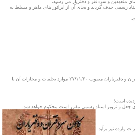
ضای متعهدین و سردفتر و دفتریار می رسید.
یلات دفاتر اسناد رسمی حذف گردید و بجای آن از اپراتور های ماهر و مسلط به
.
و طبق ماده ۲۹ آئین نامه های بند ۴ ماده ۶ و تبصره ۲ ماده ۶ و مواد ۱۴- ۱۷-۱۹-۲۰-۲۴-۲۸-۳۷ و ۵۳ قانون دفاتر اسناد رسمی و کانون سردفتران و دفتریاران مصوب ۲۷/۱۱/۶۰ موارد تخلفات و مجازات آن با
ای جعل و تزویر اسناد رسمی مقرر است محکوم خواهد شد.
ت وارده نیز برآید.