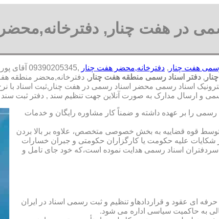
می در هفت چنار, دفترخانه,محضر
رسمی هفت چنار
,
دفترخانه,محضر هفت چنار
,390205345
نار
,
دفتر اسناد رسمی منطقه هفت چنار
, دفترخانه,محضر منطقه هفت
کترونیک اسناد رسمی محضر اسناد رسمی در هفت چنار,ثبت اسناد با نر
می و ارسال مدارک به صورت آنلاین جهت تنظیم سند , دفتر ثبت سند 
رسمی را بر عهده داشته و ضمناً کار مشاوره رایگان و خدمات
ت توسط قوه قضاییه به بخش خصوصی متخصص، علاوه بر بالا بردن
 شکایات علیه حکومت یا کارگزاران حکومتی و جبران خسارات
ی سردفتران اسناد رسمی هدایت نموده است،که خود جای تامل و
 حرفه ای عقود و قراردادهاو تنظیم و ثبت رسمی اسناد در ایران
الی به حاکمیت سیاسی اداره می شود.