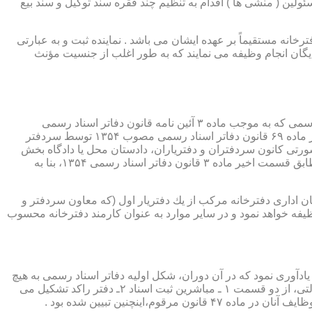
ئولین ( منشی ها ) اقدام به تنظیم چند فقره سند توکیل و سند بیع
 دفترخانه مستقیماً بر عهده ایشان می باشد . نماینده ثبت و به عبارتی
بایگان انجام وظیفه می نمایند که به طور اغلب از جنسیت مؤنث
یكی از مناصب بسیار مهم، خطیر و مورد بحث در حقوق مربوط به دفاتر اسناد رسمی، منصب دفتر یاری است. برخلاف سران دفاتر اسناد رسمی كه به موجب ماده ۳ آئین نامه قانون دفاتر اسناد رسمی
(اصلاحی ۲۷/۱۱/۱۳۶۰) به طور سراسری و عمومی، از طریق آگهی، امتحانات ورودی و اختبار، انتخاب گردیده یا به موجب اختیارات حاصله از ماده ۶۹ قانون دفاتر اسناد رسمی مصوب ۱۳۵۴ توسط سردفتر
شورتی كانون سردفتران و دفتریاران، دادستان محل یا دادگاه بخش
(حسب مورد) توسط سازمان ثبت اسناد و املاك كشور پیشنهاد و با ابلاغ ریاست قوه قضائیه به این سمت منصوب خواهند شد. دفتریاران، مطابق قسمت اخیر ماده ۳ قانون دفاتر اسناد رسمی ۱۳۵۴، بنا به
ازمان اداری دفترخانه مركب از یك دفتریار اول (كه معاون سردفتر و
وظیفه خواهد نمود و در سایر موارد به عنوان كارمند دفترخانه محسوب
ی اسناد مراجعان، به قانون ثبت اسناد مصوب سال ۱۲۹۰ شمسی بازمی گردد.باید یادآوری نمود كه در آن دوران، شكل اولیه دفاتر اسناد رسمی به هیچ
عنوان جنبه استقلالی نداشته است. مطابق قانون یاد شده، به منظور رسمیت دادن به اسناد قاطبه مردم، دوایر ثبت اسناد به عنوان نهادی دولتی، از دو قسمت ۱ ـ مباشرین ثبت اسناد ۲ـ دفتر راكد تشكیل می
ینچنین تبیین شده بود .