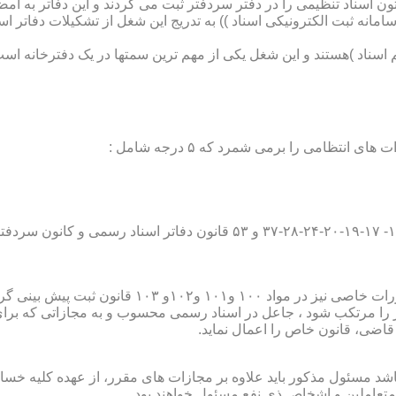
تون اسناد تنظیمی را در دفتر سردفتر ثبت می کردند و این دفاتر به ام
از آن با راه اندازی ((سامانه ثبت الکترونیکی اسناد )) به تدریج این شغل از تشک
اسناد )هستند و این شغل یکی از مهم ترین سمتها در یک دفترخانه است
۱۰ قانون ثبت پیش بینی گردیده است؛
ور را مرتکب شود ، جاعل در اسناد رسمی محسوب و به مجازاتی که بر
 قاضی، قانون خاص را اعمال نماید.
شد مسئول مذکور باید علاوه بر مجازات های مقرر، از عهده کلیه خسارا
متعاملین و اشخاص ذی نفع مسئول خواهند بود .