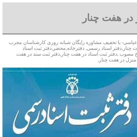
 در هفت چنار
09 آقای پورعباسی- با تخفیف مشاوره رايگان شبانه روزی کارشناسان مجرب
 چنار,دفتر اسناد رسمی, دفترخانه,محضر,دفتر ثبت اسناد
خ مصوب ,دفتر ثبت اسناد در هفت چنار,دفتر ثبت سند در هفت
منزل در هفت چنار,