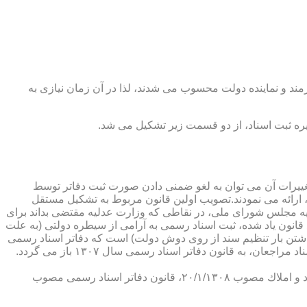
رمند و نماینده دولت محسوب می شدند، لذا در آن زمان نیازی به
پدیدار ساخت كه از عمده ترین تغییرات آن می توان به لغو ضمنی دادن صورت ثبت دفاتر توسط
ارائه می نمودند.تصویب اولین قانون مربوط به تشكیل مستقل
۱۳۰۷ باز می گردد. مطابق ماده ۱ قانون تشكیل دفاتر اسناد رسمی مصوب ۱۳/۱۱/۱۳۰۷ كمیسیون عدلیه مجلس شورای ملی، در نقاطی كه وزارت عدلیه مقتضی بداند برای
قانون یاد شده، ثبت اسناد رسمی به آرامی از سیطره دولتی (به علت
اشتن بار تنظیم سند از روی دوش دولت) است كه دفاتر اسناد رسمی
شكل می گیرد، علی رغم اینكه صلاحیت دفاتر در آن زمان محلی بوده است. به عبارت دیگر اولین اقدام مربوط به خصوصی سازی تنظیم اسناد مراجعان، به قانون دفاتر اسناد رسمی سال ۱۳۰۷ باز می گردد.
در آن زمان، هر دفتر اسناد رسمی مركب از یك نفر صاحب دفتر و لااقل یك نفر نماینده اداره ثبت اسناد بوده است. با تصویب قانون ثبت اسناد و املاك مصوب ۲۰/۱/۱۳۰۸، قانون دفاتر اسناد رسمی مصوب