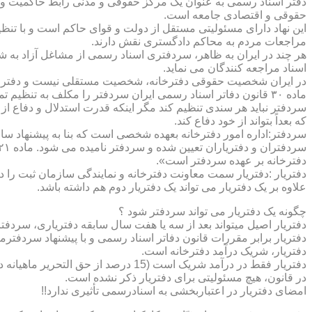
دفتر اسناد رسمی به عنوان یک مرکز حقوقی و مدنی رابط حاکمیت و ش
حقوقی و اقتصادی جامعه است.
این نهاد دارای مسئولیتی مستقل از دولت و قوای حاکم است و با تنظ
مراجعات مردم به محاکم دادگستری نقش دارند.
هر چند در ایران به ظاهر، سردفتری اسناد رسمی از مشاغل آزاد به شم
اسناد مراجعه کنندگان می نماید.
در ایران شخصیت حقوقی دفترخانه، شخصیت مستقلی نیست و دفترخان
ماده ۳۰ قانون دفاتر اسناد رسمی ایران سردفتر را مکلف به تنظ
سردفتر نباید هر سندی تنظیم کند مگر اینکه قدرت استدلال و دفاع از 
که بعداً بتواند از خود دفاع کند.
سردفتر:اداره امور دفترخانه بعهده شخصی است که بنا به پیشنهاد سا
دفترخانه بر عهده سردفتر است».
علاوه بر یک دفتریار می تواند یک دفتریار دوم هم داشته باشد.
چگونه یک دفتریار می تواند سردفتر شود ؟
دفتریار اصیل میتواند بعد از سه یا هفت سال سابقه دفتریاری، سردفتر
دفتریار برابر مقررات قانون دفاتر اسناد رسمی و با پیشنهاد سردفتر
دفتریار، شریک درآمد دفترخانه است.
دفتریار فقط در درآمد شریک است (15 درصد از حق التحریر ماهیانه دفترخانه )و در کار و مسئولیت و هزینه ها وضررها هیچ شراکتی ندارد.
در قانون، هیچ مسئولیتی برای دفتریار ذکر نشده است.
امضای دفتریار در اعتباربخشی به اسنادرسمی تأثیری ندارد!!