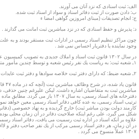
الف: ثبت اسنادی كه نزد آنان می آورند.
ب: دادن صورت از ثبت دفاتر اسناد و سواد از اسناد ثبت شده.
ج: انجام تصدیقات (مبنای امروزین گواهی امضا ء
د: پذیرش و حفظ اسنادی كه در نزد مباشرین ثبت امانت می گذارند .
چون مراكز تنظیم اسناد رسمی در ادارات ثبت مستقر بودند و به علت ای
وجود نماینده یا دفتریار احساس نمی شد .
در سال ۱۳۰۲ قانون ثبت اسناد و املاك جدیدی به تصویب كمیسیون عدلیه مجلس شورای ملی رسید كه مطابق ماده ۵ قانون یاد شده، هر دایره ثبت اسناد، از دو قسمت زیر تشكیل می شد.
۱ـ شعبه ثبت: به ریاست یك نفر رئیس شعبه و توسط چندین مأمور متخصص (بنام مباشرین ثبت) اداره می شد
۲ـ شعبه ضبط: كه دارای دفتر ثبت خلاصه سوادها و دفتر ثبت عایدات بود و توسط سایر كارمندان (اجزاء) اداره ثبت تصدی می شد .
قانو
مباشرین ثبت به متقاضیان اشاره داشت. لیكن علیرغم چنین حذفی، در
ترتیب اسناد رسمی، به عده كافی دفاتر اسناد رسمی معین خواهد نمود
كارمند دولت بودن مباشر ثبت) خارج گردیده و به نهاد خصوصی (دفات
علاوه بر آنكه اسناد در اداره ثبت رسمیت می یافت، دفاتر اسناد رسم
۱۳۰۷ عملاً منسوخ می گردد .