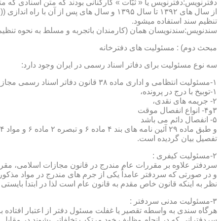
دفترنویس:دفترنویس یا « ثبّات » کارکنانی بودند که متن اسنادی که م
از سال های ۱۳۹۲ تا سال ۱۳۹۵ و سال های پس 
تنظیم سند استفاده میشود.
سندنویس:سندنویسان همان (کارمندان باتجربه و مسلط به نحوه تنظیم 
مبحث دوم) : مسئولیت های دفترخانه
سه نوع مسئولیت برای دفاتر اسناد رسمی در ایران وجود دارد:
۱-مسئولیت انتظامی و اداری ماده ۳۸ قانون دفاتر اسناد رسمی مجازات های انتظامی را برمی شمرد که ۵ درجه شامل :
۱-توبیخ با درج در پرونده،
۲- جریمه های نقدی،
۳و۴- انواع انفصال موقت
۵- انفصال دائم می باشد
تفصیل بیان گردیده است.
۲-مسئولیت کیفری :
سردفتر علاوه بر مقررات عام مندرج در قانون مجازات اسلامی، مقررات خاصی نیز در مواد ۱۰۰ و۱۰۱ و۱۰۲و ۳
و در صورتی که سردفتر عامداً یکی از جرم های مندرج در مواد مذک
نظر به اینکه قانون خاص مقدم به قانون عام است لذا در ابتدا بایستی
۳-مسئولیت مدنی سردفتر :
هرگاه سندی به واسطه تقصیر یا غفلت مسئول دفتر از اعتبار افتاده با
سردفترانی که در انجام وظایف خود مرتکب تخلفاتی بشوند در مقابل 