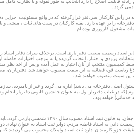
رایانه قابلیت اصلاح را دارد اینجانب به طور نمونه و با نظارت کامل مس
دمی گردد .
ار می باشد که در رأس کارکنان سردفتر قرارگرفته که در واقع مسئولیت اجرایی
فترخانه را بر عهده دارد . بقیه کارکنان در پست های ثبات ، منشی و 
بات مشغول کارورزی بوده ام .
توسط كمیسیون منتخب از آنان اختبار به عمل آمده و پس از اخذ نظر م
به این سمت منصوب خواهند شد .
 (كه مسئول اصلی دفترخانه می باشد) اداره می گردد و غیر از نامبرده، س
وم (كه در غیاب دفتریار اول، به عنوان جانشین قانونی دفتریار انجام 
 خدماتی) خواهد بود .
نطفه اولیه و ابتدایی شكل گیری مركزیتی جهت ثبت رسم
ن اداره ثبت اسناد واملاك محسوب می گردیدند كه وظایف آنان در ماده ۴۷ قانون مرقوم،ا