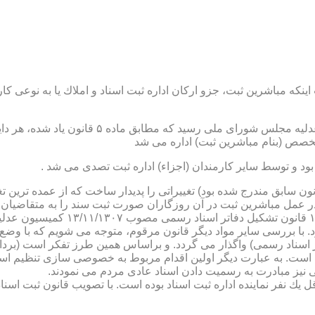
نكه مباشرین ثبت، جزو اركان اداره ثبت اسناد و املاك یا به نوعی كا
ن یاد شده، در شرح وظائف مباشرین ثبت (آنچه كه در ماده ۴۷ قانون سابق مندرج شده بود) تغییراتی را 
 عمل مباشرین ثبت در آن روزگاران صورت ثبت سند را به متقاضیان، 
دفترخانه های اسناد رسمی، به سال 
. با بررسی سایر مواد دیگر قانون مرقوم، متوجه می شویم كه با وضع 
ر اسناد رسمی) واگذار می گردد. و براساس همین طرز تفكر است (برد
ی نیز مبادرت به رسمیت دادن اسناد عادی مردم می نمودند.