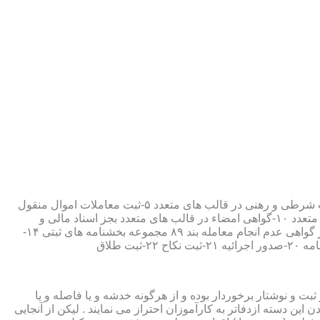
۱-ثبت اسناد مطابق مقررات قانونی ۲-ارائه مواد مصدق از اسناد ثبت شده ۳-تصدیق صحت امضاء،قبول و حفظ اسناد امانتی ۴-ثبت معاملات شرطی و رهنی در قالب های متعدد ۵-ثبت معاملات اموال منقول
۶-ثبت معاملات اموال غیر منقول ۷-ثبت وصیت در قالبهای عهدی و تکمیلی ۸-ثبت اقرارنامه در قالب های متعدد ۹-ثبت وکالت در قالب های متعدد ۱۰-گواهی امضاء در قالب های متعدد بجز اسناد مالی و
معاملاتی ۱۱-تصدیق کپی اسناد و اوراق مراجعین ۱۲-دریافت قبوض سپرده مستاجرین در قالب بند ۵۲ مجموعه بخشنامه های ثبتی ۱۳-صدور گواهی عدم انجام معامله بند ۸۹ مجموعه بخشنامه های ثبتی ۱۴-
ت و نوشتار برخوردار بوده و از هرگونه خدشه و یا فاصله و یا
ین دسته ازدفاتر به کارآموزان احتراز می نمایند . لیکن از آنجایی