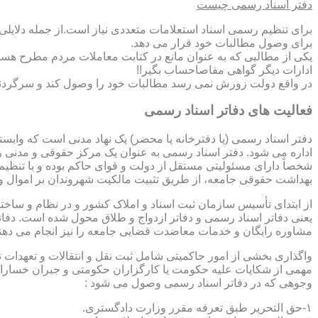
دفتر اسناد رسمی چیست
برای تنظیم رسمی اسناد استعلامات متعددی نیاز است.از جمله دلایل
برای وصول مطالبات خود قرار می دهد.
یکی از مطالبی که به عنوان مانع در کتابت معاملات مردم مطرح هست
ادارات دیگر گواهی مفاصاحساب بگیر!!
در واقع دولت زورش نمی رسد مطالبات خود را وصول کند و سرگردنه ر
فعالیت های دفاتر اسناد رسمی
دفتر اسناد رسمی (یا دفترخانه یا محضر) یک نهاد مدنی است که وابس
اداره می شود. دفتر اسناد رسمی به عنوان یک مرکز حقوقی و مدنی ر
شخصاً دارای مسئولیتی مستقل از دولت و قوای حاکم بوده و با تنظی
بهداشت حقوقی جامعه، از طریق تثبیت مالکیت شهروندان بر اموال و 
از ابتدای تأسیس سازمان ثبت اسناد و املاک کشور و در نظام و ساخت
یعنی دفاتر اسناد رسمی و دفاتر ازدواج و طلاق محول شده است. دفا
مشاوره رایگان و خدمات معاضدت قضایی جامعه را نیز انجام می دهن
واگذاری بخشی از امور حاکمیتی شامل ثبت نقل و انتقالات و تعهدا
مهمی از شکایات علیه حکومت یا کارگزاران حکومتی و جبران خسارات
وجوهی که در دفاتر اسناد رسمی وصول می شود :
۱-حق التحریر طبق تعرفه مقرر وزارت دادگستری.