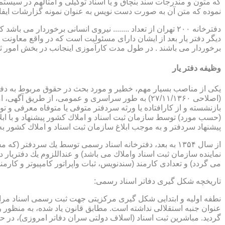
که متون و مندرجات سند بنچاق و یا اسناد توکیلی و امثالهم در سیستم 
نموده که متن آن به صورت دست نویس به عنوان نمونه گزارشات ایفا
دفترخانه ۲۰۰ تهران از تعداد ........ نیروی انسانی برخورد
دیگر دفتر یار بعد از ایشان دارای مسئولیت است که در واقع معاونت د
برخوردار می باشند . در طول مدت کارآموزی اینجانب در بخش امور ث
وظیفه دفتر یار
بازنشسته و از كارافتاده یا ورثه سردفتر متوفی یا متوفاه معرفی و 
پیشنهاد سردفتر و به موجب ابلاغ سازمان ثبت اسناد و املاك كشور 
از سال ۱۳۵۴ به بعد، دفترخانه اسناد رسمی توسط یك سردفتر
نماینده سازمان ثبت اسناد واملاك می باشد) و عنداللزوم یك دفتریار د
می گردد) و تعدادی كارمند (سندنویس، ثبات واپراتور كامپیوتر و كارمند
تاریخچه شكل گیری دفاتر اسناد رسمی:
گردید. مباشرین ثبت اسناد (اسلاف دولتی سران دفاتر امروزی)، در حقیقت جزو كارمندا