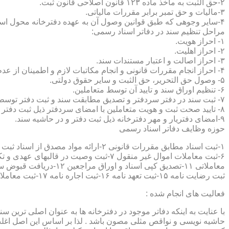
۲-حق الثبت به ماخذ ماده ۱۲۳ قانون اصلاحی قانون ثبت.
۳-مالیات و حق تمبر برابر مقررات مالیاتی.
۴-سایر وجوهی که طبق قوانین وصول آن به عهده دفترخانه محول است.
مراحل تنظیم سند در دفاتر اسناد رسمی:
۱- احراز هویت.
۲- احراز اهلیت.
۳- احراز اصالت و اعتبار مستندات سند.
۴- احراز انجام مقررات قانونی و انجام مکاتبات لازم و اطمینان از عدم منع قانونی تنظیم سند.
۵- وصول حق التحریر، حق الثبت و سایر حقوق دولتی.
۶- تنظیم اوراق سند و تایید آن توسط متعاملین.
۷- ثبت سند در دفتر سردفتر و تصدیق مطابقت سند و ثبت دفتر توسط متعاملین.
۸- تایید صحت ثبت و هویت متعاملین با امضای سردفتر ذیل ثبت دفتر و حاشیه سند.
۹-امضای دفتریار و مهر دفترخانه ذیل ثبت دفتر و در حاشیه سند.
حوزه وظایف دفاتر اسناد رسمی
ثبت رضایت نامه ۱۵-ثبت تعهد نامه ۱۶-ثبت اجاره نامه ۱۷-ثبت معاملات سرقفلی ۱۸-ثبت وقف نامه و اسناد موقوفه ۱۹-ثبت اسناد ضمانت نامه ۲۰-صدور اجرائیه ۲۱-ثبت نکاح ۲۲-ثبت طلاق
فعالیت های انجام شده :
با عنایت به اینکه دفاتر موجود در دفترخانه ها به عنوان اصلی ترین 
حاشیه نویسی و نواقص مثلی مصون باشد . لذا بر اساس این اصل اغلب دفت