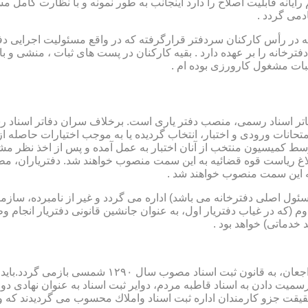
رایانه قابلیت اصلاح را دارد اینجانب به طور نمونه و با نظارت کامل مس
دمی گردد .
ار می باشد که در رأس کارکنان سردفتر قرارگرفته که در واقع مسئولیت اجرایی
فترخانه را بر عهده دارد . بقیه کارکنان در پست های ثبات ، منشی و 
بات مشغول کارورزی بوده ام .
توسط كمیسیون منتخب از آنان اختبار به عمل آمده و پس از اخذ نظر م
به این سمت منصوب خواهند شد .
 (كه مسئول اصلی دفترخانه می باشد) اداره می گردد و غیر از نامبرده، س
وم (كه در غیاب دفتریار اول، به عنوان جانشین قانونی دفتریار انجام 
 خدماتی) خواهد بود .
نطفه اولیه و ابتدایی شكل گیری مركزیتی جهت ثبت رسم
ن اداره ثبت اسناد واملاك محسوب می گردیدند كه وظایف آنان در ماده ۴۷ قانون مرقوم،ا