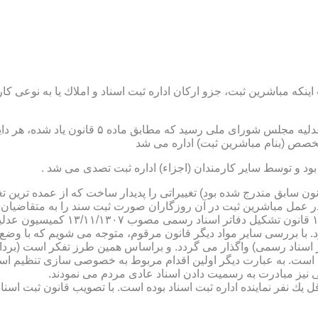
نكه مباشرین ثبت، جزو اركان اداره ثبت اسناد و املاك یا به نوعی كا
ن یاد شده، در شرح وظائف مباشرین ثبت (آنچه كه در ماده ۴۷ قانون سابق مندرج شده بود) تغییراتی را 
 عمل مباشرین ثبت در آن روزگاران صورت ثبت سند را به متقاضیان، 
دفترخانه های اسناد رسمی، به سال 
. با بررسی سایر مواد دیگر قانون مرقوم، متوجه می شویم كه با وضع 
ر اسناد رسمی) واگذار می گردد. و براساس همین طرز تفكر است (برد
ی نیز مبادرت به رسمیت دادن اسناد عادی مردم می نمودند.