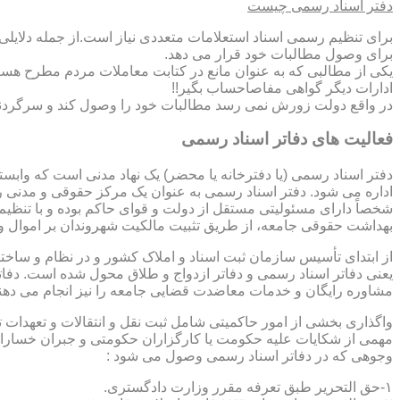
دفتر اسناد رسمی چیست
برای تنظیم رسمی اسناد استعلامات متعددی نیاز است.از جمله دلایل
برای وصول مطالبات خود قرار می دهد.
یکی از مطالبی که به عنوان مانع در کتابت معاملات مردم مطرح هست
ادارات دیگر گواهی مفاصاحساب بگیر!!
در واقع دولت زورش نمی رسد مطالبات خود را وصول کند و سرگردنه ر
فعالیت های دفاتر اسناد رسمی
دفتر اسناد رسمی (یا دفترخانه یا محضر) یک نهاد مدنی است که وابس
اداره می شود. دفتر اسناد رسمی به عنوان یک مرکز حقوقی و مدنی ر
شخصاً دارای مسئولیتی مستقل از دولت و قوای حاکم بوده و با تنظی
بهداشت حقوقی جامعه، از طریق تثبیت مالکیت شهروندان بر اموال و 
از ابتدای تأسیس سازمان ثبت اسناد و املاک کشور و در نظام و ساخت
یعنی دفاتر اسناد رسمی و دفاتر ازدواج و طلاق محول شده است. دفا
مشاوره رایگان و خدمات معاضدت قضایی جامعه را نیز انجام می دهن
واگذاری بخشی از امور حاکمیتی شامل ثبت نقل و انتقالات و تعهدا
مهمی از شکایات علیه حکومت یا کارگزاران حکومتی و جبران خسارات
وجوهی که در دفاتر اسناد رسمی وصول می شود :
۱-حق التحریر طبق تعرفه مقرر وزارت دادگستری.