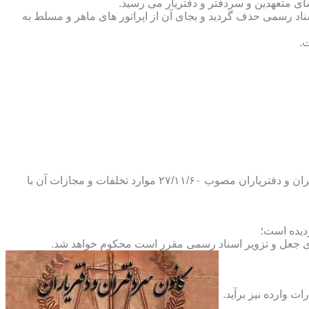
ضای متعهدین و سردفتر و دفتریار می رسید.
یلات دفاتر اسناد رسمی حذف گردید و بجای آن از اپراتور های ماهر و مسلط به
.
و طبق ماده ۲۹ آئین نامه های بند ۴ ماده ۶ و تبصره ۲ ماده ۶ و مواد ۱۴- ۱۷-۱۹-۲۰-۲۴-۲۸-۳۷ و ۵۳ قانون دفاتر اسناد رسمی و کانون سردفتران و دفتریاران مصوب ۲۷/۱۱/۶۰ موارد تخلفات و مجازات آن با
ای جعل و تزویر اسناد رسمی مقرر است محکوم خواهد شد.
ت وارده نیز برآید.