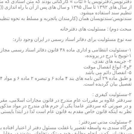
دفترنویس:دفترنویس یا « ثبّات » کارکنانی بودند که متن اسنادی که م
از سال های ۱۳۹۲ تا سال ۱۳۹۵ و سال های پس 
تنظیم سند استفاده میشود.
سندنویس:سندنویسان همان (کارمندان باتجربه و مسلط به نحوه تنظیم 
مبحث دوم) : مسئولیت های دفترخانه
سه نوع مسئولیت برای دفاتر اسناد رسمی در ایران وجود دارد:
۱-مسئولیت انتظامی و اداری ماده ۳۸ قانون دفاتر اسناد رسمی مجازات های انتظامی را برمی شمرد که ۵ درجه شامل :
۱-توبیخ با درج در پرونده،
۲- جریمه های نقدی،
۳و۴- انواع انفصال موقت
۵- انفصال دائم می باشد
تفصیل بیان گردیده است.
۲-مسئولیت کیفری :
سردفتر علاوه بر مقررات عام مندرج در قانون مجازات اسلامی، مقررات خاصی نیز در مواد ۱۰۰ و۱۰۱ و۱۰۲و ۳
و در صورتی که سردفتر عامداً یکی از جرم های مندرج در مواد مذک
نظر به اینکه قانون خاص مقدم به قانون عام است لذا در ابتدا بایستی
۳-مسئولیت مدنی سردفتر :
هرگاه سندی به واسطه تقصیر یا غفلت مسئول دفتر از اعتبار افتاده با
سردفترانی که در انجام وظایف خود مرتکب تخلفاتی بشوند در مقابل 