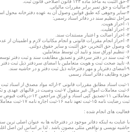
۲-حق الثبت به ماخذ ماده ۱۲۳ قانون اصلاحی قانون ثبت.
۳-مالیات و حق تمبر برابر مقررات مالیاتی.
۴-سایر وجوهی که طبق قوانین وصول آن به عهده دفترخانه محول است.
مراحل تنظیم سند در دفاتر اسناد رسمی:
۱- احراز هویت.
۲- احراز اهلیت.
۳- احراز اصالت و اعتبار مستندات سند.
۴- احراز انجام مقررات قانونی و انجام مکاتبات لازم و اطمینان از عدم منع قانونی تنظیم سند.
۵- وصول حق التحریر، حق الثبت و سایر حقوق دولتی.
۶- تنظیم اوراق سند و تایید آن توسط متعاملین.
۷- ثبت سند در دفتر سردفتر و تصدیق مطابقت سند و ثبت دفتر توسط متعاملین.
۸- تایید صحت ثبت و هویت متعاملین با امضای سردفتر ذیل ثبت دفتر و حاشیه سند.
۹-امضای دفتریار و مهر دفترخانه ذیل ثبت دفتر و در حاشیه سند.
حوزه وظایف دفاتر اسناد رسمی
ثبت رضایت نامه ۱۵-ثبت تعهد نامه ۱۶-ثبت اجاره نامه ۱۷-ثبت معاملات سرقفلی ۱۸-ثبت وقف نامه و اسناد موقوفه ۱۹-ثبت اسناد ضمانت نامه ۲۰-صدور اجرائیه ۲۱-ثبت نکاح ۲۲-ثبت طلاق
فعالیت های انجام شده :
با عنایت به اینکه دفاتر موجود در دفترخانه ها به عنوان اصلی ترین 
حاشیه نویسی و نواقص مثلی مصون باشد . لذا بر اساس این اصل اغلب دفت