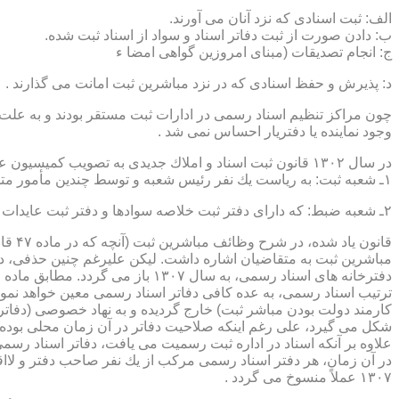
الف: ثبت اسنادی كه نزد آنان می آورند.
ب: دادن صورت از ثبت دفاتر اسناد و سواد از اسناد ثبت شده.
ج: انجام تصدیقات (مبنای امروزین گواهی امضا ء
د: پذیرش و حفظ اسنادی كه در نزد مباشرین ثبت امانت می گذارند .
چون مراكز تنظیم اسناد رسمی در ادارات ثبت مستقر بودند و به علت ای
وجود نماینده یا دفتریار احساس نمی شد .
در سال ۱۳۰۲ قانون ثبت اسناد و املاك جدیدی به تصویب كمیسیون عدلیه مجلس شورای ملی رسید كه مطابق ماده ۵ قانون یاد شده، هر دایره ثبت اسناد، از دو قسمت زیر تشكیل می شد.
۱ـ شعبه ثبت: به ریاست یك نفر رئیس شعبه و توسط چندین مأمور متخصص (بنام مباشرین ثبت) اداره می شد
۲ـ شعبه ضبط: كه دارای دفتر ثبت خلاصه سوادها و دفتر ثبت عایدات بود و توسط سایر كارمندان (اجزاء) اداره ثبت تصدی می شد .
قانو
مباشرین ثبت به متقاضیان اشاره داشت. لیكن علیرغم چنین حذفی، در
ترتیب اسناد رسمی، به عده كافی دفاتر اسناد رسمی معین خواهد نمود
كارمند دولت بودن مباشر ثبت) خارج گردیده و به نهاد خصوصی (دفات
علاوه بر آنكه اسناد در اداره ثبت رسمیت می یافت، دفاتر اسناد رسم
۱۳۰۷ عملاً منسوخ می گردد .