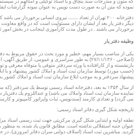
که متون و مندرجات سند بنچاق و یا اسناد توکیلی و امثالهم در سیستم 
نموده که متن آن به صورت دست نویس به عنوان نمونه گزارشات ایفا
دفترخانه ۲۰۰ تهران از تعداد ........ نیروی انسانی برخورد
دیگر دفتر یار بعد از ایشان دارای مسئولیت است که در واقع معاونت د
برخوردار می باشند . در طول مدت کارآموزی اینجانب در بخش امور ث
وظیفه دفتر یار
بازنشسته و از كارافتاده یا ورثه سردفتر متوفی یا متوفاه معرفی و 
پیشنهاد سردفتر و به موجب ابلاغ سازمان ثبت اسناد و املاك كشور 
از سال ۱۳۵۴ به بعد، دفترخانه اسناد رسمی توسط یك سردفتر
نماینده سازمان ثبت اسناد واملاك می باشد) و عنداللزوم یك دفتریار د
می گردد) و تعدادی كارمند (سندنویس، ثبات واپراتور كامپیوتر و كارمند
تاریخچه شكل گیری دفاتر اسناد رسمی:
گردید. مباشرین ثبت اسناد (اسلاف دولتی سران دفاتر امروزی)، در حقیقت جزو كارمندا