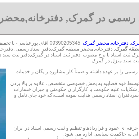
د رسمی در گمرک, دفترخانه,محضر
مرک
,
دفترخانه,محضر گمرک
,09390205345 آقای پورعباس
نطقه گمرک
, دفترخانه,محضر منطقه گمرک,دفتر اسناد رسمی, دفترخان
,ثبت اسناد با نرخ مصوب ,دفتر ثبت اسناد در گمرک,دفتر ثبت سند 
ثبت سند منزل در گمرک,
رسمی را بر عهده داشته و ضمناً کار مشاوره رایگان و خدمات
ت توسط قوه قضاییه به بخش خصوصی متخصص، علاوه بر بالا بردن
 شکایات علیه حکومت یا کارگزاران حکومتی و جبران خسارات
ی سردفتران اسناد رسمی هدایت نموده است،که خود جای تامل و
 حرفه ای عقود و قراردادهاو تنظیم و ثبت رسمی اسناد در ایران
الی به حاکمیت سیاسی اداره می شود.