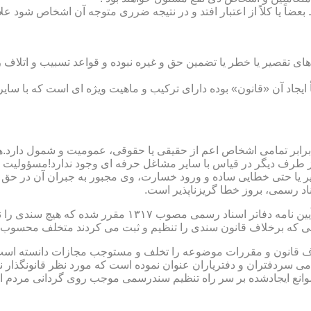
بعضاً یا کلاً از اعتبار افتد و در نتیجه ضرری متوجه آن اشخاص شود عل
ی تقصیر یا خطر یا تضمین حق و غیره نبوده و قواعد تسبیب و اتلاف ر
 ایجاد آن «قانون» بوده دارای ترکیب و ماهیت ویژه ای است که با سا
ابر تمامی اشخاص اعم از حقیقی یا حقوقی، عمومیت و شمول دارد.هی
 طرف دیگر در قیاس با سایر مشاغل حرفه ای وجود ندارد!مسؤولیت م
 یا حتی خطایی ساده و ورود خسارت، وی مجبور به جبران آن در حق 
د رسمی، بروز خطا گریزناپذیر است.
مبحث سوم): موانع موجود برای تنظیم اسناد رسمی مطابق ماده
رانی که برخلاف قانون سندی را تنظیم و ثبت می کردند متخلف محسوب
امی سردفتران و دفتریاران عنوان نموده است که مورد نظر قانونگذار 
انع ایجادشده بر سر راه تنظیم سندرسمی موجب روی گردانی مردم ا