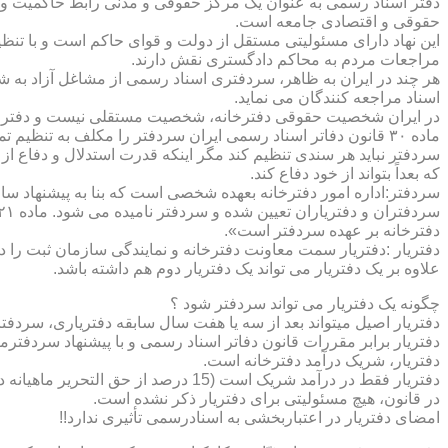
دفتر اسناد رسمی به عنوان یک مرکز حقوقی و مدنی رابط حاکمیت و ش
حقوقی و اقتصادی جامعه است.
این نهاد دارای مسئولیتی مستقل از دولت و قوای حاکم است و با تنظ
مراجعات مردم به محاکم دادگستری نقش دارند.
هر چند در ایران به ظاهر، سردفتری اسناد رسمی از مشاغل آزاد به شم
اسناد مراجعه کنندگان می نماید.
در ایران شخصیت حقوقی دفترخانه، شخصیت مستقلی نیست و دفترخان
ماده ۳۰ قانون دفاتر اسناد رسمی ایران سردفتر را مکلف به تنظ
سردفتر نباید هر سندی تنظیم کند مگر اینکه قدرت استدلال و دفاع از 
که بعداً بتواند از خود دفاع کند.
سردفتر:اداره امور دفترخانه بعهده شخصی است که بنا به پیشنهاد سا
دفترخانه بر عهده سردفتر است».
علاوه بر یک دفتریار می تواند یک دفتریار دوم هم داشته باشد.
چگونه یک دفتریار می تواند سردفتر شود ؟
دفتریار اصیل میتواند بعد از سه یا هفت سال سابقه دفتریاری، سردفتر
دفتریار برابر مقررات قانون دفاتر اسناد رسمی و با پیشنهاد سردفتر
دفتریار، شریک درآمد دفترخانه است.
دفتریار فقط در درآمد شریک است (15 درصد از حق التحریر ماهیانه دفترخانه )و در کار و مسئولیت و هزینه ها وضررها هیچ شراکتی ندارد.
در قانون، هیچ مسئولیتی برای دفتریار ذکر نشده است.
امضای دفتریار در اعتباربخشی به اسنادرسمی تأثیری ندارد!!