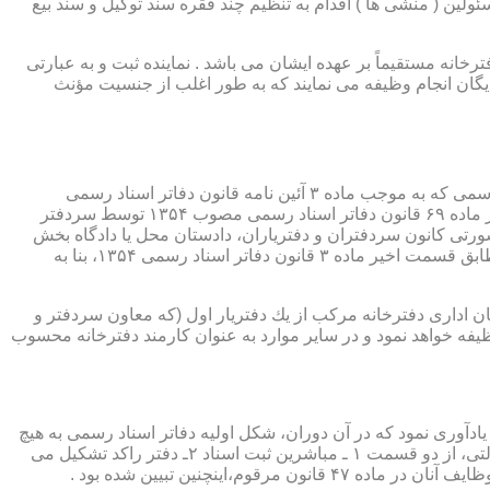
ئولین ( منشی ها ) اقدام به تنظیم چند فقره سند توکیل و سند بیع
 دفترخانه مستقیماً بر عهده ایشان می باشد . نماینده ثبت و به عبارتی
بایگان انجام وظیفه می نمایند که به طور اغلب از جنسیت مؤنث
یكی از مناصب بسیار مهم، خطیر و مورد بحث در حقوق مربوط به دفاتر اسناد رسمی، منصب دفتر یاری است. برخلاف سران دفاتر اسناد رسمی كه به موجب ماده ۳ آئین نامه قانون دفاتر اسناد رسمی
(اصلاحی ۲۷/۱۱/۱۳۶۰) به طور سراسری و عمومی، از طریق آگهی، امتحانات ورودی و اختبار، انتخاب گردیده یا به موجب اختیارات حاصله از ماده ۶۹ قانون دفاتر اسناد رسمی مصوب ۱۳۵۴ توسط سردفتر
شورتی كانون سردفتران و دفتریاران، دادستان محل یا دادگاه بخش
(حسب مورد) توسط سازمان ثبت اسناد و املاك كشور پیشنهاد و با ابلاغ ریاست قوه قضائیه به این سمت منصوب خواهند شد. دفتریاران، مطابق قسمت اخیر ماده ۳ قانون دفاتر اسناد رسمی ۱۳۵۴، بنا به
ازمان اداری دفترخانه مركب از یك دفتریار اول (كه معاون سردفتر و
وظیفه خواهد نمود و در سایر موارد به عنوان كارمند دفترخانه محسوب
ی اسناد مراجعان، به قانون ثبت اسناد مصوب سال ۱۲۹۰ شمسی بازمی گردد.باید یادآوری نمود كه در آن دوران، شكل اولیه دفاتر اسناد رسمی به هیچ
عنوان جنبه استقلالی نداشته است. مطابق قانون یاد شده، به منظور رسمیت دادن به اسناد قاطبه مردم، دوایر ثبت اسناد به عنوان نهادی دولتی، از دو قسمت ۱ ـ مباشرین ثبت اسناد ۲ـ دفتر راكد تشكیل می
ینچنین تبیین شده بود .