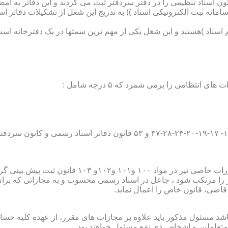
تون اسناد تنظیمی را در دفتر سردفتر ثبت می کردند و این دفاتر به ام
از آن با راه اندازی ((سامانه ثبت الکترونیکی اسناد )) به تدریج این شغل از تشک
اسناد )هستند و این شغل یکی از مهم ترین سمتها در یک دفترخانه است
۱۰ قانون ثبت پیش بینی گردیده است؛
ور را مرتکب شود ، جاعل در اسناد رسمی محسوب و به مجازاتی که بر
 قاضی، قانون خاص را اعمال نماید.
شد مسئول مذکور باید علاوه بر مجازات های مقرر، از عهده کلیه خسارا
متعاملین و اشخاص ذی نفع مسئول خواهند بود .