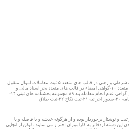
۱-ثبت اسناد مطابق مقررات قانونی ۲-ارائه مواد مصدق از اسناد ثبت شده ۳-تصدیق صحت امضاء،قبول و حفظ اسناد امانتی ۴-ثبت معاملات شرطی و رهنی در قالب های متعدد ۵-ثبت معاملات اموال منقول
۶-ثبت معاملات اموال غیر منقول ۷-ثبت وصیت در قالبهای عهدی و تکمیلی ۸-ثبت اقرارنامه در قالب های متعدد ۹-ثبت وکالت در قالب های متعدد ۱۰-گواهی امضاء در قالب های متعدد بجز اسناد مالی و
معاملاتی ۱۱-تصدیق کپی اسناد و اوراق مراجعین ۱۲-دریافت قبوض سپرده مستاجرین در قالب بند ۵۲ مجموعه بخشنامه های ثبتی ۱۳-صدور گواهی عدم انجام معامله بند ۸۹ مجموعه بخشنامه های ثبتی ۱۴-
ت و نوشتار برخوردار بوده و از هرگونه خدشه و یا فاصله و یا
ین دسته ازدفاتر به کارآموزان احتراز می نمایند . لیکن از آنجایی