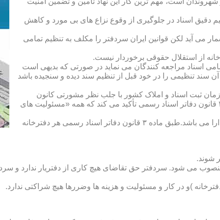
هروندان است، مهم ترین کار این نهاد تأمین و تضمین امنیت
یم دقیق اسناد در جلوگیری از وقوع نزاع های بی مورد و کاهش
ار می آید لکن قوانین ایران سردفتر را مکلف به تنظیم تمامی
ه از استقلال حقوقی برخوردار نیست.
یم تمامی اسناد مراجعه کنندگان می نماید در صورتی که بدیهی است
آن سند تنظیمی را در خود قبل از تنظیم سند دیده و سنجیده باشد
زمان ثبت اسناد و املاک کشور با جلب نظر مشورتی کانون
سردفتران و دفتریاران تعیین شده و سردفتر نامیده می شود. ماده ۲۱ قانون دفاتر اسناد رسمی تأکید می کند که همه «مسئولیت های
دفتریار :دفتریار سمت معاونت دفترخانه و نمایندگی سازمان ثبت را دارا می باشد.طبق ماده ۳ قانون دفاتر اسناد رسمی هر دفترخانه
 شوند.
منصوب می شود. سردفتر حق تقاضای هیچ کاری از دفتریار ندارد و سردف