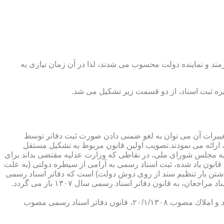
رمند و نماینده دولت محسوب می شدند، لذا در آن زمان نیازی به
پدیدار ساخت كه از عمده ترین تغییرات آن می توان به لغو ضمنی دادن صورت ثبت دفاتر توسط
ارائه می نمودند.تصویب اولین قانون مربوط به تشكیل مستقل
۱۳۰۷ باز می گردد. مطابق ماده ۱ قانون تشكیل دفاتر اسناد رسمی مصوب ۱۳/۱۱/۱۳۰۷ كمیسیون عدلیه مجلس شورای ملی، در نقاطی كه وزارت عدلیه مقتضی بداند برای
قانون یاد شده، ثبت اسناد رسمی به آرامی از سیطره دولتی (به علت
اشتن بار تنظیم سند از روی دوش دولت) است كه دفاتر اسناد رسمی
شكل می گیرد، علی رغم اینكه صلاحیت دفاتر در آن زمان محلی بوده است. به عبارت دیگر اولین اقدام مربوط به خصوصی سازی تنظیم اسناد مراجعان، به قانون دفاتر اسناد رسمی سال ۱۳۰۷ باز می گردد.
در آن زمان، هر دفتر اسناد رسمی مركب از یك نفر صاحب دفتر و لااقل یك نفر نماینده اداره ثبت اسناد بوده است. با تصویب قانون ثبت اسناد و املاك مصوب ۲۰/۱/۱۳۰۸، قانون دفاتر اسناد رسمی مصوب