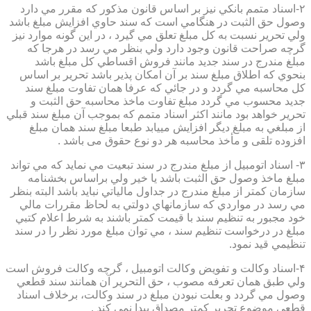
۲-اسناد متمم بانكي نيز بر اساس قانون مذكور كه مقرر مي دارد
وصول حق الثبت در هنگامي است كه سند حاوي افزايش مبلغ باشد
ولي تحرير نسبت به كل مبلغ تعلق مي گيرد ، در اين گونه موارد نيز
گرچه صراحت قانون وجود دارد ولي بنظر مي رسد در هرجا كه
مبلغ مندرج در سند جديد مانند فروش اقساطي كل مبلغ باشد
بنحوي كه اطلاق مبلغ سند بر آن امكان پذير باشد تحرير بر اساس
كل محاسبه مي گردد و در جائي كه عرفا همان تفاوت مبلغ سند
جديد محسوب مي گردد مبلغ تفاوت ماخذ محاسبه حق الثبت و
تحرير خواهد بود مانند اكثر اسناد متمم كه بموجب آن مبلغ سند قبلي
از مبلغي به مبلغ ديگر افزايش مييابد طبعا مبلغ سند همان مبلغ
افزوده تلقی و مأخذ محاسبه هر دو نوع حقوق می باشد .
۳- اسناد اتومبيل از مبلغ مندرج در سند تبعيت مي نمايد كه مي تواند
مبلغ ماخذ وصول حق الثبت باشد يا خير ولي براساس بخشنامه
سازمان كمتر از مبلغ مندرج در جداول مالياتي نبايد باشد البته بنظر
مي رسد در مواردي كه سازمانهاي دولتي به لحاظ مقررات مالي
خود مجبور به تنظيم سند با قيمت كمتر باشند به شرط اعلام كتبي
مبلغ در درخواست تنظيم سند ، مي توان مبلغ مورد نظر را در سند
تنظيمي قيد نمود.
۴-اسناد وكالت و تفويض وكالت اتومبيل ، گرچه وكالت فروش است
ولي طبق همان تعرفه مصوب ، حق التحرير آن همانند سند قطعي
وصول مي گردد و بعلت نبودن مبلغ در سند وكالت، برخلاف اسناد
قطعی موضوع تحریر کمتر مصداق پیدا نمی کند .