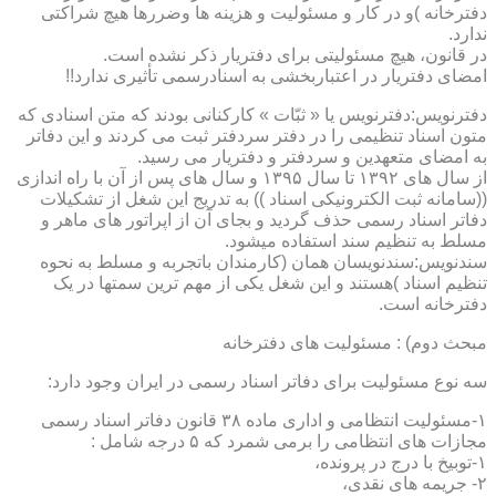
دفترخانه )و در کار و مسئولیت و هزینه ها وضررها هیچ شراکتی
ندارد.
در قانون، هیچ مسئولیتی برای دفتریار ذکر نشده است.
امضای دفتریار در اعتباربخشی به اسنادرسمی تأثیری ندارد!!
دفترنویس:دفترنویس یا « ثبّات » کارکنانی بودند که متن اسنادی که
متون اسناد تنظیمی را در دفتر سردفتر ثبت می کردند و این دفاتر
به امضای متعهدین و سردفتر و دفتریار می رسید.
از سال های ۱۳۹۲ تا سال ۱۳۹۵ و سال های پس از آن با راه اندازی
((سامانه ثبت الکترونیکی اسناد )) به تدریج این شغل از تشکیلات
دفاتر اسناد رسمی حذف گردید و بجای آن از اپراتور های ماهر و
مسلط به تنظیم سند استفاده میشود.
سندنویس:سندنویسان همان (کارمندان باتجربه و مسلط به نحوه
تنظیم اسناد )هستند و این شغل یکی از مهم ترین سمتها در یک
دفترخانه است.
مبحث دوم) : مسئولیت های دفترخانه
سه نوع مسئولیت برای دفاتر اسناد رسمی در ایران وجود دارد:
۱-مسئولیت انتظامی و اداری ماده ۳۸ قانون دفاتر اسناد رسمی
مجازات های انتظامی را برمی شمرد که ۵ درجه شامل :
۱-توبیخ با درج در پرونده،
۲- جریمه های نقدی،