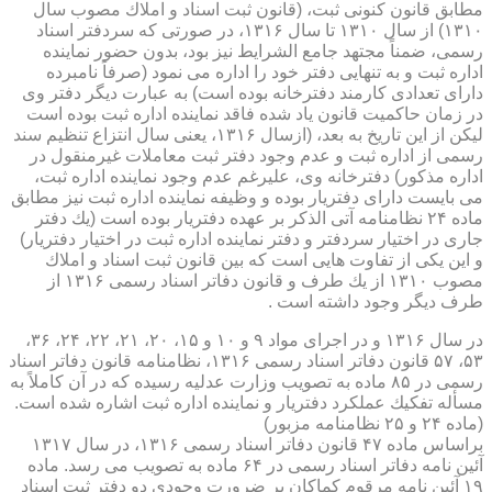
مطابق قانون كنونی ثبت، (قانون ثبت اسناد و املاك مصوب سال
۱۳۱۰) از سال ۱۳۱۰ تا سال ۱۳۱۶، در صورتی كه سردفتر اسناد
رسمی، ضمناً مجتهد جامع الشرایط نیز بود، بدون حضور نماینده
اداره ثبت و به تنهایی دفتر خود را اداره می نمود (صرفاً نامبرده
دارای تعدادی كارمند دفترخانه بوده است) به عبارت دیگر دفتر وی
در زمان حاكمیت قانون یاد شده فاقد نماینده اداره ثبت بوده است
لیكن از این تاریخ به بعد، (ازسال ۱۳۱۶، یعنی سال انتزاع تنظیم سند
رسمی از اداره ثبت و عدم وجود دفتر ثبت معاملات غیرمنقول در
اداره مذكور) دفترخانه وی، علیرغم عدم وجود نماینده اداره ثبت،
می بایست دارای دفتریار بوده و وظیفه نماینده اداره ثبت نیز مطابق
ماده ۲۴ نظامنامه آتی الذكر بر عهده دفتریار بوده است (یك دفتر
جاری در اختیار سردفتر و دفتر نماینده اداره ثبت در اختیار دفتریار)
و این یكی از تفاوت هایی است كه بین قانون ثبت اسناد و املاك
مصوب ۱۳۱۰ از یك طرف و قانون دفاتر اسناد رسمی ۱۳۱۶ از
طرف دیگر وجود داشته است .
در سال ۱۳۱۶ و در اجرای مواد ۹ و ۱۰ و ۱۵، ۲۰، ۲۱، ۲۲، ۲۴، ۳۶،
۵۳، ۵۷ قانون دفاتر اسناد رسمی ۱۳۱۶، نظامنامه قانون دفاتر اسناد
رسمی در ۸۵ ماده به تصویب وزارت عدلیه رسیده كه در آن كاملاً به
مسأله تفكیك عملكرد دفتریار و نماینده اداره ثبت اشاره شده است.
(ماده ۲۴ و ۲۵ نظامنامه مزبور)
براساس ماده ۴۷ قانون دفاتر اسناد رسمی ۱۳۱۶، در سال ۱۳۱۷
آئین نامه دفاتر اسناد رسمی در ۶۴ ماده به تصویب می رسد. ماده
۱۹ آئین نامه مرقوم كماكان بر ضرورت وجودی دو دفتر ثبت اسناد