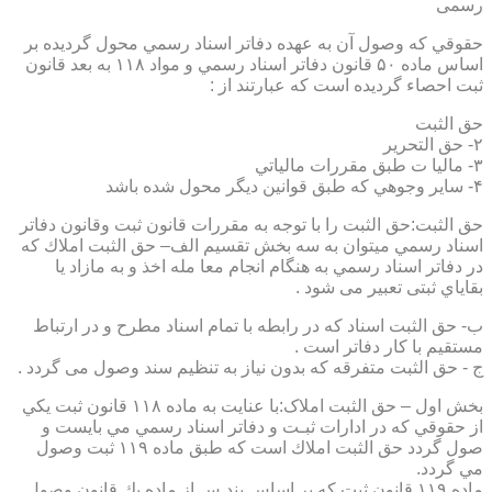
رسمی
حقوقي كه وصول آن به عهده دفاتر اسناد رسمي محول گرديده بر
اساس ماده ۵۰ قانون دفاتر اسناد رسمي و مواد ۱۱۸ به بعد قانون
ثبت احصاء گرديده است كه عبارتند از :
حق الثبت
۲- حق التحرير
۳- ماليا ت طبق مقررات مالياتي
۴- ساير وجوهي كه طبق قوانين ديگر محول شده باشد
حق الثبت:حق الثبت را با توجه به مقررات قانون ثبت وقانون دفاتر
اسناد رسمي ميتوان به سه بخش تقسيم الف– حق الثبت املاك كه
در دفاتر اسناد رسمي به هنگام انجام معا مله اخذ و به مازاد يا
بقاياي ثبتی تعبیر می شود .
ب- حق الثبت اسناد كه در رابطه با تمام اسناد مطرح و در ارتباط
مستقيم با كار دفاتر است .
ج - حق الثبت متفرقه كه بدون نياز به تنظیم سند وصول می گردد .
بخش اول – حق الثبت املاک:با عنايت به ماده ۱۱۸ قانون ثبت يكي
از حقوقي كه در ادارات ثبـت و دفاتر اسناد رسمي مي بايست و
صول گردد حق الثبت املاك است كه طبق ماده ۱۱۹ ثبت وصول
مي گردد.
ماده ۱۱۹ قانون ثبت كه بر اساس بند س از ماده يك قانون وصول