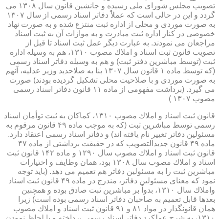
تصویب مجلس شورای ملی رسیده و جانشین قانون سال ۱۳۰۸ می
گردد و این در حالی است كه عملاً دفاتر اسناد رسمی از سال ۱۳۰۷
به صورت موردی و محلی از اداره ثبت منتزع شده و به صورت نهاد
خصوصی در كنار اداره ثبت مبادرت و به موازات آن به ثبت اسناد
مراجعان می نمودند. به عبارت دیگر عمل ثبت اسناد تا قبل از
تصویب قانون ثبت اسناد و املاك مصوب ۱۳۱۰، هم به وسیله اداره
ثبت (توسط مباشرین دفتر ثبت) و هم به وسیله دفاتر اسناد رسمی
(كه توسط ماده ۱ قانون سال ۱۳۰۷ بنا به صلاحدید وزیر عدلیه، آنهم
به صورت موردی و با صلاحیت محلی تشكیل گردیده بودند) صورت
می گیرد. (برداشت مفهومی از ماده ۱۱ قانون دفاتر اسناد رسمی
مصوب ۱۳۰۷ )
قانون ثبت اسناد و املاك مصوب ۱۳۱۰، كماكان به ثبت توأمان اسناد
رسمی توسط مباشرین ثبت (كه به موجب ماده ۴۹ قانون مرقوم به
مسئولین دفاتر تغییر نام یافته اند) و دفاتر اسناد رسمی اعتقاد دارد.
ماده ۴۹ قانون جدیدالتصویب كه در حقیقت برداشتی از ماده ۴۷
قانون ثبت اسناد و املاك مصوب سال ۱۲۹۰ و ماده ۱۴۲ قانون ثبت
اسناد و املاك مصوب سال ۱۳۰۸ بود، همان وظایف و اختیارات
مباشرین ثبت را به مسئولین دفاتر هم تعمیم می دهد. (باید توجه
نمود كه معنای مسئولین دفاتر، مندرج در ماده ۴۹ قانون ثبت اسناد
واملاك سال ۱۳۱۰، بدواً بر مباشرین ثبت صادق بوده و همچنین
بعدها قابل تعمیم به صاحبان دفاتر اسناد رسمی بوده است) زیرا
همان قانونگذار در مواد ۸۱ و ۹۱ قانون ثبت اسناد و املاك مصوب
۱۳۱۰، به شرح عملكرد دفاتر اسناد رسمی پرداخته و با لحاظ نمودن