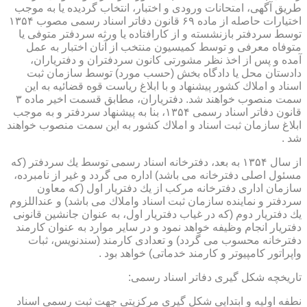
طریق آگهی، امتحانات ورودی و اختبار، انتخاب گردیده یا به موجب
اختیارات حاصله از ماده ۶۹ قانون دفاتر اسناد رسمی مصوب ۱۳۵۴
توسط سردفتر بازنشسته و از كارافتاده یا ورثه سردفتر متوفی یا
متوفاه معرفی و توسط كمیسیون منتخب از آنان اختبار به عمل
آمده و پس از اخذ نظر مشورتی كانون سردفتران و دفتریاران،
دادستان محل یا دادگاه بخش (حسب مورد) توسط سازمان ثبت
اسناد و املاك كشور پیشنهاد و با ابلاغ ریاست قوه قضائیه به این
سمت منصوب خواهند شد. دفتریاران، مطابق قسمت اخیر ماده ۳
قانون دفاتر اسناد رسمی ۱۳۵۴، بنا به پیشنهاد سردفتر و به موجب
ابلاغ سازمان ثبت اسناد و املاك كشور به این سمت منصوب خواهند
شد .
از سال ۱۳۵۴ به بعد، دفترخانه اسناد رسمی توسط یك سردفتر (كه
مسئول اصلی دفترخانه می باشد) اداره می گردد و غیر از نامبرده،
سازمان اداری دفترخانه مركب از یك دفتریار اول (كه معاون
سردفتر و نماینده سازمان ثبت اسناد واملاك می باشد) و عنداللزوم
یك دفتریار دوم (كه در غیاب دفتریار اول، به عنوان جانشین قانونی
دفتریار انجام وظیفه خواهد نمود و در سایر موارد به عنوان كارمند
دفترخانه محسوب می گردد) و تعدادی كارمند (سندنویس، ثبات
واپراتور كامپیوتر و كارمند خدماتی) خواهد بود .
تاریخچه شكل گیری دفاتر اسناد رسمی:
نطفه اولیه و ابتدایی شكل گیری مركزیتی جهت ثبت رسمی اسناد