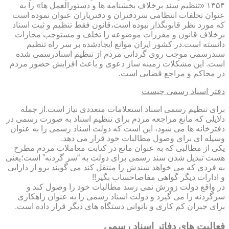
۱۳۵۴ «تنظیم سند برخلاف بخشنامه ها و دستورالعمل ها» را به
عنوان تخلفات انتظامی سردفتران و دفتریاران عنوان نموده است
که مورد نظر قانونگذار نبوده است،قانون فقط تنظیم و ثبت اسناد
برخلاف قانون و مقررات موضوعه را تخلف و مستوجب مجازات
دانسته است.در کشور ایران موانع ایجادشده بر سر راه تنظیم
سندرسمی موجب روی گردانی مردم از تنظیم اسنادرسمی شده
است. این مشکلات زمینه ساز دعوی و باعث افزایش حضور مردم
در محاکم و مراجع قضایی است.
دفتر اسناد رسمی چیست
برای تنظیم رسمی اسناد استعلامات متعددی نیاز است.از جمله
دلایلی که مانع مراجعه مردم برای تنظیم اسناد به صورت رسمی در
دفترخانه ها می شود، این است که دولت اسناد رسمی را به عنوان
وسیله ای برای وصول مطالبات خود قرار می دهد.
یکی از مطالبی که به عنوان مانع در کتابت معاملات مردم مطرح
هست تبدیل شدن سند رسمی برای دولت به “سر گردنه” است؛یعنی
به فردی که می خواهد سندش را منتقل کند می گویند برو از دارایی
و ادارات دیگر گواهی مفاصاحساب بگیر!!
در واقع دولت زورش نمی رسد مطالبات خود را وصول کند و
سرگردنه را می گیرد و دولت اسناد رسمی را به عنوان راهکاری
برای جبران کم کاری و ناتوانی دستگاه های دیگر قرار داده است.
فعالیت های دفاتر اسناد رسمی