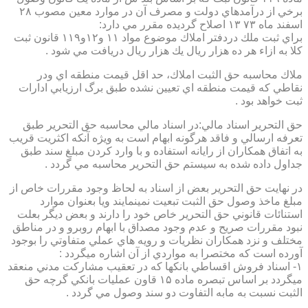
برخي از درآمدهاي دولت و مصرف آن در موارد معين مصوب ۲۸
اسفند ماه ۷۳ ۱۳ اصلاح گرديده مقرر مي دارد:
براي ثبت ملك دردفتر املاك موضوع مواد ۱۱ و۱۲و۱۱۹ قانون ثبت
كلا به ازاء هر ده هزار ريال يك هزار ريال دريافت مي شود .
ملاك محاسبه حق الثبت املاك، حد اقل قيمت منطقه اي ودر
نقاطي كه قيمت منطقه اي تعيين نشده طبق برگ ارزيابي ادارات
ثبت خواهد بود .
حق التحرير اسناد مالي:در اسناد مالي محاسبه حق التحرير طبق
تعرفه ارسالي و فاقد هرگونه ابهام است به ويژه آنكه اكثريت قريب
به اتفاق همكاران از رايانه استفاده و با وارد كردن مبلغ سند طبق
جداول داده شده به سيستم حق التحرير محاسبه مي گردد .
در نهايت حق التحرير بعض از اسناد به لحاظ وجود مقررات خاص از
مبلغ ماخذ وصول حق الثبت تبعيت نمينمايند ويا بعنوان موارد
استنائات قانوني حق التحرير خاص خود را دارند و بعض ديگر بعلت
نبود مقررات صريح و عدم وجود مصداق با ابهام روبرو و در مناطق
مختلف و نزد همكاران نظريات و رويه هاي عملي متفاوتي را بوجود
آورده است كه مختصرا به مواردي از آن اشاره ميگردد :
۱- اسناد فروش اقساطي بانكها كه در تعقيب مشاركت مدني منعقد
ميگردد بر اساس تبصره ماده ۱۵ قاون عمليات بانكي گرچه حق
الثبت نسبت به مابه التفاوت دو سند وصول مي گردد .