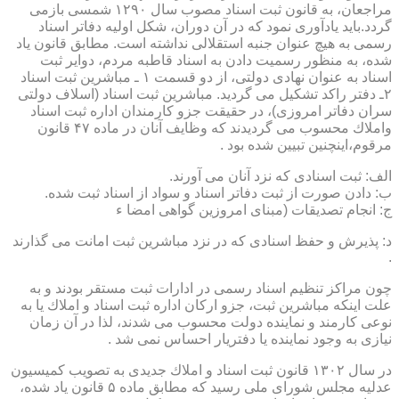
مراجعان، به قانون ثبت اسناد مصوب سال ۱۲۹۰ شمسی بازمی
گردد.باید یادآوری نمود كه در آن دوران، شكل اولیه دفاتر اسناد
رسمی به هیچ عنوان جنبه استقلالی نداشته است. مطابق قانون یاد
شده، به منظور رسمیت دادن به اسناد قاطبه مردم، دوایر ثبت
اسناد به عنوان نهادی دولتی، از دو قسمت ۱ ـ مباشرین ثبت اسناد
۲ـ دفتر راكد تشكیل می گردید. مباشرین ثبت اسناد (اسلاف دولتی
سران دفاتر امروزی)، در حقیقت جزو كارمندان اداره ثبت اسناد
واملاك محسوب می گردیدند كه وظایف آنان در ماده ۴۷ قانون
مرقوم،اینچنین تبیین شده بود .
الف: ثبت اسنادی كه نزد آنان می آورند.
ب: دادن صورت از ثبت دفاتر اسناد و سواد از اسناد ثبت شده.
ج: انجام تصدیقات (مبنای امروزین گواهی امضا ء
د: پذیرش و حفظ اسنادی كه در نزد مباشرین ثبت امانت می گذارند
.
چون مراكز تنظیم اسناد رسمی در ادارات ثبت مستقر بودند و به
علت اینكه مباشرین ثبت، جزو اركان اداره ثبت اسناد و املاك یا به
نوعی كارمند و نماینده دولت محسوب می شدند، لذا در آن زمان
نیازی به وجود نماینده یا دفتریار احساس نمی شد .
در سال ۱۳۰۲ قانون ثبت اسناد و املاك جدیدی به تصویب كمیسیون
عدلیه مجلس شورای ملی رسید كه مطابق ماده ۵ قانون یاد شده،