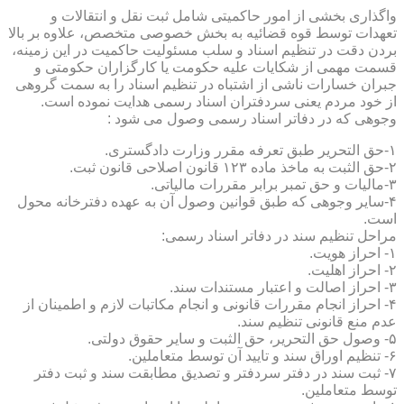
واگذاری بخشی از امور حاکمیتی شامل ثبت نقل و انتقالات و
تعهدات توسط قوه قضائیه به بخش خصوصی متخصص، علاوه بر بالا
بردن دقت در تنظیم اسناد و سلب مسئولیت حاکمیت در این زمینه،
قسمت مهمی از شکایات علیه حکومت یا کارگزاران حکومتی و
جبران خسارات ناشی از اشتباه در تنظیم اسناد را به سمت گروهی
از خود مردم یعنی سردفتران اسناد رسمی هدایت نموده است.
وجوهی که در دفاتر اسناد رسمی وصول می شود :
۱-حق التحریر طبق تعرفه مقرر وزارت دادگستری.
۲-حق الثبت به ماخذ ماده ۱۲۳ قانون اصلاحی قانون ثبت.
۳-مالیات و حق تمبر برابر مقررات مالیاتی.
۴-سایر وجوهی که طبق قوانین وصول آن به عهده دفترخانه محول
است.
مراحل تنظیم سند در دفاتر اسناد رسمی:
۱- احراز هویت.
۲- احراز اهلیت.
۳- احراز اصالت و اعتبار مستندات سند.
۴- احراز انجام مقررات قانونی و انجام مکاتبات لازم و اطمینان از
عدم منع قانونی تنظیم سند.
۵- وصول حق التحریر، حق الثبت و سایر حقوق دولتی.
۶- تنظیم اوراق سند و تایید آن توسط متعاملین.
۷- ثبت سند در دفتر سردفتر و تصدیق مطابقت سند و ثبت دفتر
توسط متعاملین.