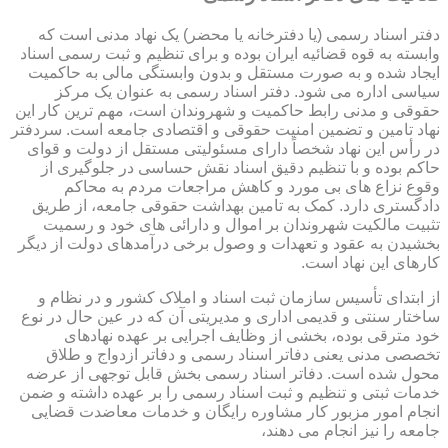
دفتر اسناد رسمی (یا دفترخانه یا محضر) یک نهاد مدنی است که
وابسته به قوه قضائیه ایران بوده و برای تنظیم و ثبت رسمی اسناد
ایجاد شده و به صورت مستقل و بدون وابستگی مالی به حاکمیت
سیاسی اداره می شود. دفتر اسناد رسمی به عنوان یک مرکز
حقوقی و مدنی رابط حاکمیت و شهروندان است، مهم ترین کار این
نهاد تامین و تضمین امنیت حقوقی و اقتصادی جامعه است. سردفتر
در رأس این نهاد شخصاً دارای مسئولیتی مستقل از دولت و قوای
حاکم بوده و با تنظیم دقیق اسناد نقش حساسی در جلوگیری از
وقوع نزاع های بی مورد و کاهش مراجعات مردم به محاکم
دادگستری دارد. کمک به تامین بهداشت حقوقی جامعه، از طریق
تثبیت مالکیت شهروندان بر اموال و دارائی های خود و رسمیت
بخشیدن به عقود و تعهدات و وصول برخی درآمدهای دولت از دیگر
کارهای این نهاد است.
از ابتدای تأسیس سازمان ثبت اسناد و املاک کشور و در نظام و
ساختار سنتی و قدیمی اداری و مدیریتی آن که در عین حال در نوع
خود مترقی بوده، بخشی از وظایف اجرایی بر عهده نهادهای
تخصصی مدنی یعنی دفاتر اسناد رسمی و دفاتر ازدواج و طلاق
محول شده است. دفاتر اسناد رسمی بخش قابل توجهی از عرضه
خدمات ثبتی و تنظیم و ثبت اسناد رسمی را بر عهده داشته و ضمن
انجام امور مزبور کار مشاوره رایگان و خدمات معاضدت قضایی
جامعه را نیز انجام می دهند،