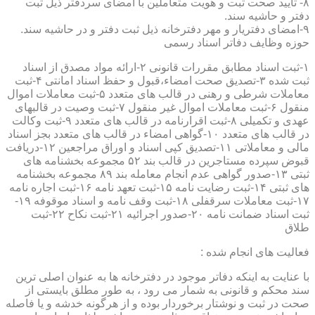
۸- تایید صحت ثبت و هویت متعاملین با امضای سردفتر ذیل ثبت
دفتر و حاشیه سند.
۹-امضای دفتریار و مهر دفترخانه ذیل ثبت دفتر و در حاشیه سند.
حوزه وظایف دفاتر اسناد رسمی
۱-ثبت اسناد مطابق مقررات قانونی ۲-ارائه مواد مصدق از اسناد
ثبت شده ۳-تصدیق صحت امضاء،قبول و حفظ اسناد امانتی ۴-ثبت
معاملات شرطی و رهنی در قالب های متعدد ۵-ثبت معاملات اموال
منقول ۶-ثبت معاملات اموال غیر منقول ۷-ثبت وصیت در قالبهای
عهدی و تکمیلی ۸-ثبت اقرارنامه در قالب های متعدد ۹-ثبت وکالت
در قالب های متعدد ۱۰-گواهی امضاء در قالب های متعدد بجز اسناد
مالی و معاملاتی ۱۱-تصدیق کپی اسناد و اوراق مراجعین ۱۲-دریافت
قبوض سپرده مستاجرین در قالب بند ۵۲ مجموعه بخشنامه های
ثبتی ۱۳-صدور گواهی عدم انجام معامله بند ۸۹ مجموعه بخشنامه
های ثبتی ۱۴-ثبت رضایت نامه ۱۵-ثبت تعهد نامه ۱۶-ثبت اجاره نامه
۱۷-ثبت معاملات سرقفلی ۱۸-ثبت وقف نامه و اسناد موقوفه ۱۹-
ثبت اسناد ضمانت نامه ۲۰-صدور اجرائیه ۲۱-ثبت نکاح ۲۲-ثبت
طلاق
فعالیت های انجام شده :
با عنایت به اینکه دفاتر موجود در دفترخانه ها به عنوان اصلی ترین
سند محکم و قانونی به شمار می رود ، به طور مطلق بایستی از
صحت در ثبت و نوشتار برخوردار بوده و از هرگونه خدشه و یا فاصله