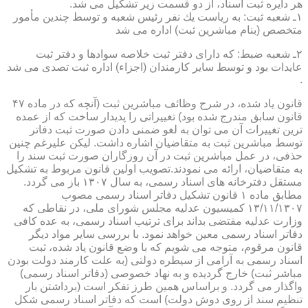
هر دایره ثبت اسناد، از دو قسمت زیر تشكیل می شد.
۱ـ شعبه ثبت: به ریاست یك نفر رئیس شعبه و توسط چندین مأمور
متخصص (بنام مباشرین ثبت) اداره می شد
۲ـ شعبه ضبط: كه دارای دفتر ثبت خلاصه سوادها و دفتر ثبت
عایدات بود و توسط سایر كارمندان (اجزاء) اداره ثبت تصدی می شد
.
قانون یاد شده، در شرح وظائف مباشرین ثبت (آنچه كه در ماده ۴۷
قانون سابق مندرج شده بود) تغییراتی را پدیدار ساخت كه از عمده
ترین تغییرات آن می توان به لغو ضمنی دادن صورت ثبت دفاتر
توسط مباشرین ثبت به متقاضیان اشاره داشت. لیكن علیرغم چنین
حذفی، در عمل مباشرین ثبت در آن روزگاران صورت ثبت سند را
به متقاضیان، ارائه می نمودند.تصویب اولین قانون مربوط به تشكیل
مستقل دفترخانه های اسناد رسمی، به سال ۱۳۰۷ باز می گردد.
مطابق ماده ۱ قانون تشكیل دفاتر اسناد رسمی مصوب
۱۳/۱۱/۱۳۰۷ كمیسیون عدلیه مجلس شورای ملی، در نقاطی كه
وزارت عدلیه مقتضی بداند برای ترتیب اسناد رسمی، به عده كافی
دفاتر اسناد رسمی معین خواهد نمود. با بررسی سایر مواد دیگر
قانون مرقوم، متوجه می شویم كه با وضع قانون یاد شده، ثبت
اسناد رسمی به آرامی از سیطره دولتی (به علت كارمند دولت بودن
مباشر ثبت) خارج گردیده و به نهاد خصوصی (دفاتر اسناد رسمی)
واگذار می گردد. و براساس همین طرز تفكر است (برداشتن بار
تنظیم سند از روی دوش دولت) است كه دفاتر اسناد رسمی شكل