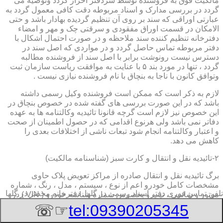
مالکیت فوق به فروشنده توسط سردفتر احراز گردد وتوصیه می
گردد در بررسی مدارک و اسناد مربوطه دقت کافی معمول گردد به
عبارتی اوراقی که سند بر روی آن تنظیم گردیده بهادار باشد و حتی
الامکان در قسمت اوراق مفقودی و سرقتی چک و مهر و امضاء
دفترخانه تنظیم کننده سند ملاحظه و در صورت احتمال اشکال با
دفتر مربوطه تماس حاصل گردد و در مواردی که اصل سند در
دسترس نیست رونوشت برابر با اصل سند از فروشنده مطالبه
گردد ، تنها در مورد بند ۵ با عنایت به موافقت ریاست سازمان ثبت
وتوافق کانون با ناجا به بنچاق با نام فروشنده نیازی نیست .
لازم به ذکر است که ممکن است فروشنده وکیل رسمی داشته
باشد که در این صورت بررسی های گفته شده در خصوص بنچاق در
این خصوص نیز لازم است گرچه قانونا تائیدیه وکالتنامه ها به عهده
دفاتر نمی باشد ولی هرنوع اقدامی که در حصول اطمینان از صحت
و اعتبار وکالتنامه انجام شود تبعات ناشی از اختلافات بعدی را
کاهش می دهد.
۲-تائیدیه نقل و انتقال و کارت سبز (شناسنامه مالکیت)
برگ تائیدیه نقل و انتقال صادره از مراکز تعویض پلاک حاوی
مشخصات کامل خودرو اعم از نوع ، سیستم ، مدل ، رنگ ، شماره
تلفن تماس فوری
دفتر اسناد رسمی در گلها, دفترخانه,محضر در گلها
موتور و شاسی ، تیپ و بخصوس شماره شناسه خودرو ( VIN ) در
صدر صفحه و مشخصات فروشنده و خریدار اعم از مشخصات
☞☏
tel:09390205345
سجلی و شماره ملی و کدپستی و آدرس و شماره انتظامی
اختصاصی آنها با قسمت توضیحات برای هریک در قسمت انتهائی و