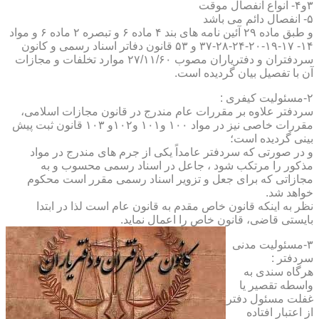
۳و۴- انواع انفصال موقت
۵- انفصال دائم می باشد
و طبق ماده ۲۹ آئین نامه های بند ۴ ماده ۶ و تبصره ۲ ماده ۶ و مواد
۱۴- ۱۷-۱۹-۲۰-۲۴-۲۸-۳۷ و ۵۳ قانون دفاتر اسناد رسمی و کانون
سردفتران و دفتریاران مصوب ۲۷/۱۱/۶۰ موارد تخلفات و مجازات
آن با تفصیل بیان گردیده است.
۲-مسئولیت کیفری :
سردفتر علاوه بر مقررات عام مندرج در قانون مجازات اسلامی،
مقررات خاصی نیز در مواد ۱۰۰ و۱۰۱ و۱۰۲و ۱۰۳ قانون ثبت پیش
بینی گردیده است؛
و در صورتی که سردفتر عامداً یکی از جرم های مندرج در مواد
مذکور را مرتکب شود ، جاعل در اسناد رسمی محسوب و به
مجازاتی که برای جعل و تزویر اسناد رسمی مقرر است محکوم
خواهد شد.
نظر به اینکه قانون خاص مقدم به قانون عام است لذا در ابتدا
بایستی قاضی، قانون خاص را اعمال نماید.
۳-مسئولیت مدنی
سردفتر :
هرگاه سندی به
واسطه تقصیر یا
غفلت مسئول دفتر
از اعتبار افتاده