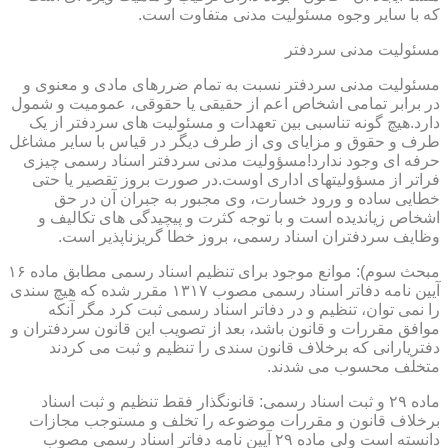
که با سایر وجوه مسئولیت مدنی متفاوت است.
مسئولیت مدنی سردفتر
مسئولیت مدنی سردفتر نسبت به تمام ضررهای مادی و معنوی و
در برابر تمامی اشخاص اعم از حقیقی یا حقوقی، عمومیت و شمول
دارد.هیچ گونه تناسبی بین تعهدات و مسئولیت های سردفتر از یک
طرف و حقوق و مزایای وی از طرف دیگر در قیاس با سایر مشاغل
حرفه ای وجود ندارد!مسؤولیت مدنی سردفتر اسناد رسمی چیزی
فراتر از مسؤولیتهای اداری اوست.در صورت بروز تقصیر یا حتی
خطایی ساده و ورود خسارت، وی مجبور به جبران آن در حق
اشخاص زیاندیده است و با توجه کثرت و پیچیدگی های تکالیف و
وظایف سردفتران اسناد رسمی، بروز خطا گریزناپذیر است.
مبحث سوم): موانع موجود برای تنظیم اسناد رسمی مطابق ماده ۱۶
آیین نامه دفاتر اسناد رسمی مصوب ۱۳۱۷ مقرر شده که هیچ سندی
را نمی توان، تنظیم و در دفاتر اسناد رسمی ثبت کرد مگر آنکه
موافق مقررات و قانون باشد، بعد از تصویب این قانون سردفتران و
دفتریارانی که برخلاف قانون سندی را تنظیم و ثبت می کردند
متخلف محسوب می شدند.
ماده ۲۹ و ثبت اسناد رسمی: قانونگذار فقط تنظیم و ثبت اسناد
برخلاف قانون و مقررات موضوعه را تخلف و مستوجب مجازات
دانسته است ولی ماده ۲۹ آیین نامه دفاتر اسناد رسمی مصوب