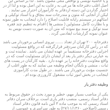
و یا حاشیه نویسی و نواقص مثلی مصون باشد . لذا بر اساس این
اصل اغلب دفترخانه ها مرعی به رعایت به این اصل بوده و لذا از در
اختیار گذاردن این دسته ازدفاتر به کارآموزان احتراز می نمایند .
لیکن از آنجایی که متون و مندرجات سند بنچاق و یا اسناد توکیلی و
امثالهم در سیستم رایانه قابلیت اصلاح را دارد اینجانب به طور نمونه
و با نظارت کامل مسئولین ( منشی ها ) اقدام به تنظیم چند فقره
سند توکیل و سند بیع نموده که متن آن به صورت دست نویس به
عنوان نمونه گزارشات ایفادمی گردد .
دفترخانه ۲۰۰ تهران از تعداد ........ نیروی انسانی برخوردار می باشد
که در رأس کارکنان سردفتر قرارگرفته که در واقع مسئولیت
اجرایی دفترخانه مستقیماً بر عهده ایشان می باشد . نماینده ثبت و
به عبارتی دیگر دفتر یار بعد از ایشان دارای مسئولیت است که در
واقع معاونت دفترخانه را بر عهده دارد . بقیه کارکنان در پست های
ثبات ، منشی و بایگان انجام وظیفه می نمایند که به طور اغلب از
جنسیت مؤنث برخوردار می باشند . در طول مدت کارآموزی
اینجانب در بخش امور ثبات مشغول کارورزی بوده ام .
وظیفه دفتر یار
یكی از مناصب بسیار مهم، خطیر و مورد بحث در حقوق مربوط به
دفاتر اسناد رسمی، منصب دفتر یاری است. برخلاف سران دفاتر
اسناد رسمی كه به موجب ماده ۳ آئین نامه قانون دفاتر اسناد
رسمی (اصلاحی ۲۷/۱۱/۱۳۶۰) به طور سراسری و عمومی، از