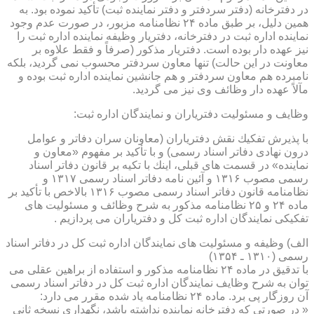
در دفترخانه (دفتر سردفتر و دفتر نماینده ثبت) تأكید نموده بود. به
همین دلیل، بر طبق ماده ۲۴ نظامنامه مزبور، در صورت عدم وجود
نماینده اداره ثبت در دفترخانه، دفتریار وظیفه نماینده اداره ثبت را
نیز عهده دار بوده است. دفتریار مذكور (صرفاً و فقط علاوه بر
معاونت در این حالت) تنها معاون سردفتر محسوب نمی گردید، بلكه
نامبرده هم معاون سردفتر و هم جانشین نماینده اداره ثبت بوده و
مآلاً عهده دار وظائف وی نیز می گردید.
وظایف و مسئولیت دفتریاران و نمایندگان اداره ثبت:
با پذیرش تفكیك نقش دفتریاران (معاونان سران دفاتر و عوامل
درون نهادی دفاتر اسناد رسمی) و با تأكید بر مفهوم «معاون و
نماینده» در قسمت های قبلی، اینك با تكیه بر قانون دفاتر اسناد
رسمی مصوب ۱۳۱۶ و آئین نامه دفاتر اسناد رسمی ۱۳۱۷ و
نظامنامه قانون دفاتر اسناد رسمی مصوب ۱۳۱۶ بالاخص با تأكید بر
ماده ۲۴ و ۲۵ نظامنامه مذكور به شرح وظائف و مسئولیت های
تفكیكی نمایندگان اداره ثبت كل و دفتریاران می پردازیم .
الف) وظیفه و مسئولیت های نمایندگان اداره ثبت كل در دفاتر اسناد
رسمی (۱۳۱۰ ـ ۱۳۵۴)
با تدقیق در ماده ۲۴ نظامنامه مذكور و استفاده از براهین عقلی می
توان به شرح وظایف نمایندگان اداره ثبت كل در دفاتر اسناد رسمی
آن روزگار پی برد. ماده ۲۴ نظامنامه یاد شده مقرر می دارد:
« در صورتی كه دفترخانه نماینده نداشته باشد، نگهداری نسخه ثانی