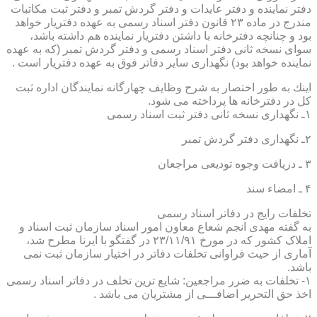
دفتر نماینده و دفتر عایدات و دفتر گردش تمبر و دفتر ثبت مكاتبات
مندرج در ماده ۲۳ قانون دفتر اسناد رسمی به عهده دفتریار خواهد
بود و چنانچه دفترخانه با داشتن دفتریار نماینده هم داشته باشد،
سوای نسخه ثانی دفتر اسناد رسمی و دفتر گردش تمبر (كه به عهده
نماینده خواهد بود) نگهداری سایر دفاتر فوق به عهده دفتریار است .
اینك به طور اختصار به شرح وظایف چهارگانه نمایندگان اداره ثبت
كل در دفترخانه ها پرداخته می شود.
۱ـ نگهداری نسخه ثانی دفتر ثبت اسناد رسمی
۲ـ نگهداری دفتر گردش تمبر
۳ ـ دریافت وجوه تودیعی مراجعان
۴ ـ امضاء سند
تخلفات رایج در دفاتر اسناد رسمی
به گفته مهدی انجم شعاع معاون امور اسناد سازمان ثبت اسناد و
املاک کشور که در مورخ ۲۳/۱۱/۹۱ در گفتگو با ایرنا مطرح شد،
آماری از حیث فراوانی تخلفات دفاتر در اختیار سازمان ثبت نمی
باشد.
۱- تخلفات به ضرر مراجعین: شایع ترین تخلف در دفاتر اسناد رسمی
اخذ حق التحریر اضافـــی از مشتریان می باشد .