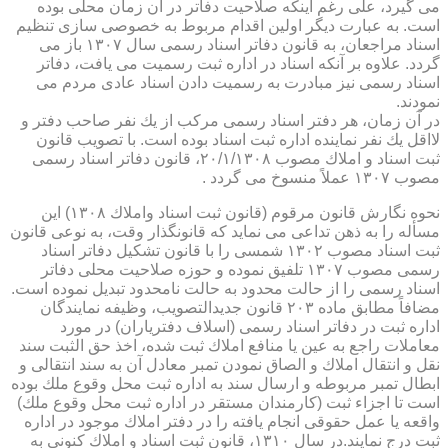
می گیرد، علی رغم اینكه صلاحیت دفاتر در آن زمان محلی بوده
است. به عبارت دیگر اولین اقدام مربوط به خصوصی سازی تنظیم
اسناد مراجعان، به قانون دفاتر اسناد رسمی سال ۱۳۰۷ باز می
گردد. علاوه بر آنكه اسناد در اداره ثبت رسمیت می یافت، دفاتر
اسناد رسمی نیز مبادرت به رسمیت دادن اسناد عادی مردم می
نمودند.
در آن زمان، هر دفتر اسناد رسمی مركب از یك نفر صاحب دفتر و
لااقل یك نفر نماینده اداره ثبت اسناد بوده است. با تصویب قانون
ثبت اسناد و املاك مصوب ۲۰/۱/۱۳۰۸، قانون دفاتر اسناد رسمی
مصوب ۱۳۰۷ عملاً منسوخ می گردد .
نحوه نگارش قانون مرقوم (قانون ثبت اسناد واملاك ۱۳۰۸) این
مسأله را به ذهن تداعی می نماید كه قانونگذار وقت، به نوعی قانون
ثبت اسناد مصوب ۱۳۰۲ شمسی را با قانون تشكیل دفاتر اسناد
رسمی مصوب ۱۳۰۷ تلفیق نموده و حوزه صلاحیت محلی دفاتر
اسناد رسمی را از حالت محدود به حالت نامحدود تبدیل نموده است.
مضافاً مطابق ماده ۲۰۳ قانون جدیدالتصویب، وظیفه نمایندگان
اداره ثبت در دفاتر اسناد رسمی (اسلاف دفتریاران) در مورد
معاملات راجع به عین یا منافع املاك ثبت شده، اخذ حق الثبت سند
نقل و انتقال املاك و الصاق نمودن تمبر معادل آن به سند انتقالی و
ابطال تمبر مربوطه و ارسال سند به اداره ثبت محل وقوع ملك بوده
است تا اجزاء ثبت (كارمندان مستقر در اداره ثبت محل وقوع ملك)
واقعه یا عمل حقوقی انجام یافته را در دفتر املاك موجود در اداره
ثبت درج نمایند.در سال ۱۳۱۰، قانون ثبت اسناد و املاك كنونی به