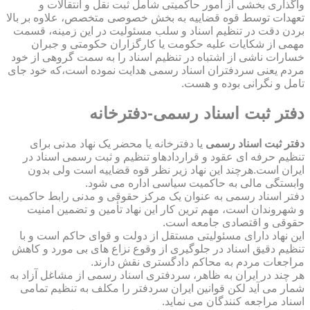
واگذاری بخشی از امور حاکمیتی شامل ثبت نقل و انتقالات و
تعهدات توسط قوه قضاییه به بخش خصوصی متخصص، علاوه بر بالا
بردن دقت در تنظیم اسناد و سلب مسئولیت در این زمینه، قسمت
مهمی از شکایات علیه حکومت یا کارگزاران حکومتی و جبران
خسارات ناشی از اشتباه در تنظیم اسناد را به سمت گروهی از خود
مردم یعنی سردفتران اسناد رسمی هدایت نموده است،که خود جای
تامل و نگرانی بوده و هست.
دفتر ثبت اسناد رسمی-دفترخانه
دفتر ثبت اسناد رسمی
یا دفترخانه یا محضر یک نهاد مدنی برای
تنظیم حرفه ای عقود و قراردادهاو تنظیم و ثبت رسمی اسناد در
ایران است.هرچند این نهاد زیر نظر قوه قضاییه است ولی بدون
وابستگی مالی به حاکمیت سیاسی اداره می شود.
دفتر اسناد رسمی به عنوان یک مرکز حقوقی و مدنی رابط حاکمیت
و شهروندان است، مهم ترین کار این نهاد تأمین و تضمین امنیت
حقوقی و اقتصادی جامعه است.
این نهاد دارای مسئولیتی مستقل از دولت و قوای حاکم است و با
تنظیم دقیق اسناد در جلوگیری از وقوع نزاع های بی مورد و کاهش
مراجعات مردم به محاکم دادگستری نقش دارند.
هر چند در ایران به ظاهر، سردفتری اسناد رسمی از مشاغل آزاد به
شمار می آید لکن قوانین ایران سردفتر را مکلف به تنظیم تمامی
اسناد مراجعه کنندگان می نماید.