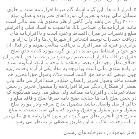
۵- اقرارنامه ها ، اين گونه اسناد گاه صرفا اقرارنامه است و حاوي
مسائل مالي نبوده و تحرير آن مورد اتفاق نظر بوده و همان مبلغ
۳۰۰۰۰ ريال مي باشد ولي گاهي ازنظر محتوي يك سند مالي است
مانند اقرارنامه هاي اصلاحي بانك ها نسبت به اسناد قبلي و افزايش
مبلغ و تغييرات در ميزان اقساط و غيره است و يا اقرارنامه هاي
دريافت خسارات توسط اشخاص از شهرداري ها و ادارات راه و
ترابري و غيره كه مقر اقرار به دريافت مبالغي نموده و در قبال آن
حق خود را اسقاط مي نمايد ، در اين گونه موارد كه به جاي صلح
حقوق در قالب اقرارنامه تنظيم مي شود در رابطه با حق التحرير آن
اختلاف نظر وجود دارد بعضا معتقدند با توجه به اينكه اينگونه اسناد
در واقع سندي مالي است وبا توجه به مفاد يكي از آراء وحدت رويه
چون مبلغي كه ماخذ حق الثبت است ملاك وصول حق التحرير هم
هست ماخذ وصول تحرير را همان مبلغ در سند اقرار مي دانند ولي
بعضي از همكاران ديگر صرفا اقرارنامه را مشمول تحرير در بخش
اسناد غيرمالي و اقرارنامه ميدانند ولي بنظر مي رسد همانگونه كه
در بخش صلح نامه ها چنانچه صلح نامه صرفا صلح و فاقد مبلغ و
حاكي از نقل وانتقال نباشد مشمول بند ج تعرفه و در موارد صلح
منقول و غير منقول و حقوق و غيره كه مالي است نسبت به مبلغ
مندرج حق التحرير تعلق مي گيرد ، در مورد اقرارنامه هاي مالي نيز
از باب وحدت ملاک ، به این طریق منطقی تر به نظر می رسد .
دفاتر موجود در دفترخانه های رسمی