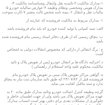
۱-مدارک مالکیت ۲-تائیدیه نقل وانتقال وشناسنامه مالکیت ۳-
مدارک هویتی وشخصی ونظام وظیفه ۴-عوارض سالیانه خودرو ۵-
مالیات نقل و انتقال ۶- بیمه نامه شخص ثالث معتبر ۷-کارت سوخت
۱- مدارک مربوط به مالکیت فروشنده که عبارتند از
الف: سند کمپانی یا تولید کننده خودرو که باید بنام فروشنده باشد
ب: بنچاق رسمی که از طرف دفاتر اسناد رسمی بنام فروشنده شده
باشد
ج : برگ انتقالی از دارائی که مخصوص انتقالات دولتی به اشخاص
است
د: اجرائیه دادگاه ها بر انتقال خودرو (پس از تعویض پلاک و تائید
مالکیت محکوم علیه واخذ استعلام از راهنمائی )
ه- گواهی مراکز تعویض پلاک مبنی بر تعویض پلاک خودرو بنام
فروشنده قبل از ۲۳/۰۷/۸۴ که طبق تائید سازمان ثبت نیاز به بنچاق
ندارد و سند ماقبل کفایت می نماید.
گرچه وظیفه کنترل اصالت خودرو وتائید مدارک طبق ماده ۲۰ به
عهده مراکز تعویض پلاک می باشد ولی از جهت اطمینان خاطر و
جلوگیری از مشکلات بعدی برای دفتر، بهتر است انتساب مدارک