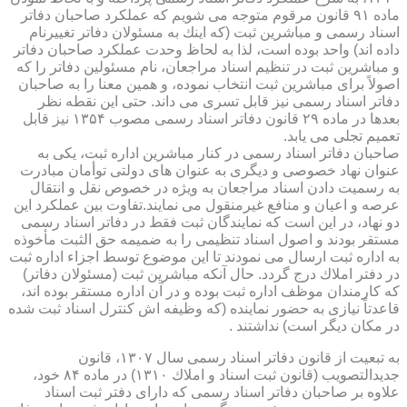
ماده ۹۱ قانون مرقوم متوجه می شویم كه عملكرد صاحبان دفاتر
اسناد رسمی و مباشرین ثبت (كه اینك به مسئولان دفاتر تغییرنام
داده اند) واحد بوده است، لذا به لحاظ وحدت عملكرد صاحبان دفاتر
و مباشرین ثبت در تنظیم اسناد مراجعان، نام مسئولین دفاتر را كه
اصولاً برای مباشرین ثبت انتخاب نموده، و همین معنا را به صاحبان
دفاتر اسناد رسمی نیز قابل تسری می داند. حتی این نقطه نظر
بعدها در ماده ۲۹ قانون دفاتر اسناد رسمی مصوب ۱۳۵۴ نیز قابل
تعمیم تجلی می یابد.
صاحبان دفاتر اسناد رسمی در كنار مباشرین اداره ثبت، یكی به
عنوان نهاد خصوصی و دیگری به عنوان های دولتی توأمان مبادرت
به رسمیت دادن اسناد مراجعان به ویژه در خصوص نقل و انتقال
عرصه و اعیان و منافع غیرمنقول می نمایند.تفاوت بین عملكرد این
دو نهاد، در این است كه نمایندگان ثبت فقط در دفاتر اسناد رسمی
مستقر بودند و اصول اسناد تنظیمی را به ضمیمه حق الثبت مأخوذه
به اداره ثبت ارسال می نمودند تا این موضوع توسط اجزاء اداره ثبت
در دفتر املاك درج گردد. حال آنكه مباشرین ثبت (مسئولان دفاتر)
كه كارمندان موظف اداره ثبت بوده و در آن اداره مستقر بوده اند،
قاعدتاً نیازی به حضور نماینده (كه وظیفه اش كنترل اسناد ثبت شده
در مكان دیگر است) نداشتند .
به تبعیت از قانون دفاتر اسناد رسمی سال ۱۳۰۷، قانون
جدیدالتصویب (قانون ثبت اسناد و املاك ۱۳۱۰) در ماده ۸۴ خود،
علاوه بر صاحبان دفاتر اسناد رسمی كه دارای دفتر ثبت اسناد