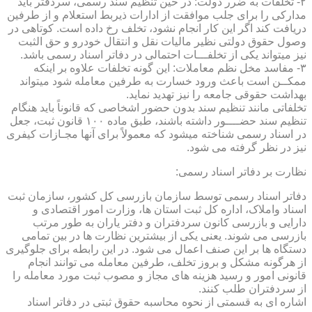
۲- تخلفات به ضرر دولت: در حین تنظیم سند رسمی، سردفتر باید
مدارکی را برای جلب موافقت از ادارات ذیربط استعلام و از طرفین
دریافت کند اگر این کار انجام نشود، تخلف رخ داده است. کوتاهی در
وصول حقوق دولتی نظیر مالیات نقل و انتقال خودرو و حق الثبت
نیز میتواند یکی از تخلفـــات احتمالی در دفاتر اسناد رسمی باشد.
۳- مفاسد مخل نظم معاملات: این گونه تخلفات علاوه بر اینکه
ممکــن است باعث ورود خسارت به طرفین معامله شود میتواند
بهداشت حقوقی جامعه را نیز تهدید نماید.
تخلفاتی مانند تنظیم سند بدون حضور اشخاصی که قانوناً باید هنگام
تنظیم سند حضــــور داشته باشند، طبق ماده ۱۰۰ قانون ثبت، جعل
در اسناد رسمی شناخته میشود که معمولاً برای آنها مجـازات کیفری
نیز در نظر گرفته می شود.
نظارت بر دفاتر اسناد رسمی:
دفاتر اسناد رسمی توسط سازمان بازرسی کل کشور، سازمان ثبت
اسناد واملاک، اداره کل ثبت استان ها، وزارت امور اقتصادی و
دارایی و بازرسی کانون سردفتران و دفتر یاران به طور مرتب
بازرسی می شوند. یعنی یکی از بیشترین نظارت ها در بین تمامی
دستگاه ها بر این صنف اعمال می شود. در این رابطه برای جلوگیری
از هرگونه مشکل و بروز تخلف، طرفین معامله می توانند انجام
قانونی امور و رسید هزینه های مجاز و مصوب ثبت مورد معامله را
از سردفتران طلب کنند.
اشاره ای به قسمتی از نحوه محاسبه حقوق ثبتی در دفاتر اسناد