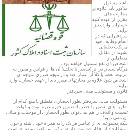
باشد مسئول
مذکور باید علاوه بر
مجازات های
مقرر، از عهده کلیه
خسارات وارده نیز
برآید.
سردفترانی که در
انجام وظایف خود
مرتکب تخلفاتی
بشوند در مقابل
متعاملین و
اشخاص ذی نفع مسئول خواهند بود .
هرگاه سندی در اثر (تقصیر یا تخلف) آن ها از قوانین و مقررات
مربوط بعضاً یا کلاً از اعتبار افتد و در نتیجه ضرری متوجه آن
اشخاص شود علاوه بر مجازتهای مقرر باید از عهده خسارت وارد
برآیند.
قانون و مسئولیت مدنی سردفتر
مسئولیت مدنی سردفتر بطور انحصاری منطبق با هیچ کدام از
نظریه های تقصیر یا خطر یا تضمین حق و غیره نبوده و قواعد
تسبیب و اتلاف را هم نمی توان بطور انحصاری از موجبات و مبانی
آن تلقی نمود؛
بلکه مجموعه ای از عناصر هر یک را به همراه خود داشته و چون
منشأ ایجاد آن «قانون» بوده دارای ترکیب و ماهیت ویژه ای است