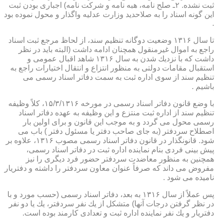
ثبت نشده. ۲ـ صلح نامه، هبه نامه و شركت نامه) اجباری بودن ثبت
این گونه اسناد را به صلاحدید وزارت عدلیه واگذار و محول نموده بود
.
تا سال ۱۳۱۶ وضعیت دوگانه تنظیم سند، از لحاظ مرجع ثبت اسناد
راجع به اموال غیرمنقول همچنان ادامه داشت (البته باید در نظر
داشت كه با نزدیك شدن به سال ۱۳۱۶ شاهد اقبال عمومی و
استقبال مقامات دولتی به منظور انتزاع و انتقال اختیارات راجع به
تنظیم سند از سوی اداره ثبت به سمت دفاتر اسناد رسمی می
باشیم .
با وضع قانون دفاتر اسناد رسمی در مورخه ۱۵/۳/۱۳۱۶، كلاً وظیفه
تنظیم سند از اداره ثبت منتزع و این وظیفه به عهده دفاتر اسناد
رسمی محول می گردد و به موجب این قانون و برای اولین بار
اصطلاح سردفتر (به جای صاحب دفتر یا مسئول دفتر ) باب می
شود. قانونگذار در قانون دفاتر اسناد رسمی مصوب ۱۳۱۶، علاوه بر
پیش بینی فردی بنام نماینده اداره ثبت در دفاتر اسناد رسمی،
همچنین به منظور معاضدت سردفتر حضور فرد دیگری را نیز
مفروض می داند كه صرفاً عنوان معاون سردفتر را داشته و دفتریار
نامیده می شود .
پس عملاً از سال ۱۳۱۶ به بعد، دفاتر اسناد رسمی (حسب مورد و با
در نظر گرفتن درجات آنها) متشكل از یك نفر سردفتر، یك یا دو نفر
دفتریار و یك نفر نماینده اداره ثبت و تعدادی كارمند بوده است.