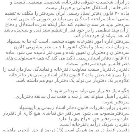
در ایران شخصیت حقوقی دفترخانه، شخصیت مستقلی نیست و
دفترخانه از استقلال حقوقی برخوردار نیست.
ماده ۳۰ قانون دفاتر اسناد رسمی ایران سردفتر را مکلف به تنظیم
تمامی اسناد مراجعه کنندگان می نماید در صورتی که بدیهی است
سردفتر نباید هر سندی تنظیم کند مگر اینکه قدرت استدلال و دفاع
از آن سند تنظیمی را در خود قبل از تنظیم سند دیده و سنجیده باشد
که بعداً بتواند از خود دفاع کند.
سردفتر:اداره امور دفترخانه بعهده شخصی است که بنا به پیشنهاد
سازمان ثبت اسناد و املاک کشور با جلب نظر مشورتی کانون
سردفتران و دفتریاران تعیین شده و سردفتر نامیده می شود. ماده
۲۱ قانون دفاتر اسناد رسمی تأکید می کند که همه «مسئولیت های
دفترخانه بر عهده سردفتر است».
دفتریار :دفتریار سمت معاونت دفترخانه و نمایندگی سازمان ثبت را
دارا می باشد.طبق ماده ۳ قانون دفاتر اسناد رسمی هر دفترخانه
علاوه بر یک دفتریار می تواند یک دفتریار دوم هم داشته باشد.
چگونه یک دفتریار می تواند سردفتر شود ؟
دفتریار اصیل میتواند بعد از سه یا هفت سال سابقه دفتریاری،
سردفتر شوند.
دفتریار برابر مقررات قانون دفاتر اسناد رسمی و با پیشنهاد
سردفترمنصوب می شود. سردفتر حق تقاضای هیچ کاری از دفتریار
ندارد و سردفتر حق اخراج وی را ندارد.
دفتریار، شریک درآمد دفترخانه است.
دفتریار فقط در درآمد شریک است (15 درصد از حق التحریر ماهیانه