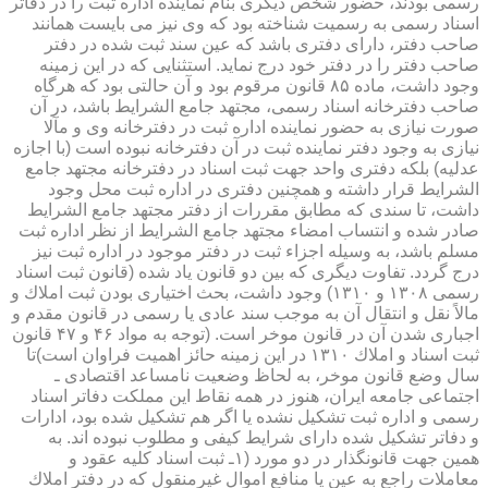
رسمی بودند، حضور شخص دیگری بنام نماینده اداره ثبت را در دفاتر
اسناد رسمی به رسمیت شناخته بود كه وی نیز می بایست همانند
صاحب دفتر، دارای دفتری باشد كه عین سند ثبت شده در دفتر
صاحب دفتر را در دفتر خود درج نماید. استثنایی كه در این زمینه
وجود داشت، ماده ۸۵ قانون مرقوم بود و آن حالتی بود كه هرگاه
صاحب دفترخانه اسناد رسمی، مجتهد جامع الشرایط باشد، در آن
صورت نیازی به حضور نماینده اداره ثبت در دفترخانه وی و مآلا
نیازی به وجود دفتر نماینده ثبت در آن دفترخانه نبوده است (با اجازه
عدلیه) بلكه دفتری واحد جهت ثبت اسناد در دفترخانه مجتهد جامع
الشرایط قرار داشته و همچنین دفتری در اداره ثبت محل وجود
داشت، تا سندی كه مطابق مقررات از دفتر مجتهد جامع الشرایط
صادر شده و انتساب امضاء مجتهد جامع الشرایط از نظر اداره ثبت
مسلم باشد، به وسیله اجزاء ثبت در دفتر موجود در اداره ثبت نیز
درج گردد. تفاوت دیگری كه بین دو قانون یاد شده (قانون ثبت اسناد
رسمی ۱۳۰۸ و ۱۳۱۰) وجود داشت، بحث اختیاری بودن ثبت املاك و
مالاً نقل و انتقال آن به موجب سند عادی یا رسمی در قانون مقدم و
اجباری شدن آن در قانون موخر است. (توجه به مواد ۴۶ و ۴۷ قانون
ثبت اسناد و املاك ۱۳۱۰ در این زمینه حائز اهمیت فراوان است)تا
سال وضع قانون موخر، به لحاظ وضعیت نامساعد اقتصادی ـ
اجتماعی جامعه ایران، هنوز در همه نقاط این مملكت دفاتر اسناد
رسمی و اداره ثبت تشكیل نشده یا اگر هم تشكیل شده بود، ادارات
و دفاتر تشكیل شده دارای شرایط كیفی و مطلوب نبوده اند. به
همین جهت قانونگذار در دو مورد (۱ـ ثبت اسناد كلیه عقود و
معاملات راجع به عین یا منافع اموال غیرمنقول كه در دفتر املاك