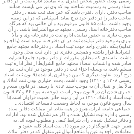
رسمی بودند، حضور شخص دیگری بنام نماینده اداره ثبت را در دفاتر
اسناد رسمی به رسمیت شناخته بود كه وی نیز می بایست همانند
صاحب دفتر، دارای دفتری باشد كه عین سند ثبت شده در دفتر
صاحب دفتر را در دفتر خود درج نماید. استثنایی كه در این زمینه
وجود داشت، ماده ۸۵ قانون مرقوم بود و آن حالتی بود كه هرگاه
صاحب دفترخانه اسناد رسمی، مجتهد جامع الشرایط باشد، در آن
صورت نیازی به حضور نماینده اداره ثبت در دفترخانه وی و مآلا
نیازی به وجود دفتر نماینده ثبت در آن دفترخانه نبوده است (با اجازه
عدلیه) بلكه دفتری واحد جهت ثبت اسناد در دفترخانه مجتهد جامع
الشرایط قرار داشته و همچنین دفتری در اداره ثبت محل وجود
داشت، تا سندی كه مطابق مقررات از دفتر مجتهد جامع الشرایط
صادر شده و انتساب امضاء مجتهد جامع الشرایط از نظر اداره ثبت
مسلم باشد، به وسیله اجزاء ثبت در دفتر موجود در اداره ثبت نیز
درج گردد. تفاوت دیگری كه بین دو قانون یاد شده (قانون ثبت اسناد
رسمی ۱۳۰۸ و ۱۳۱۰) وجود داشت، بحث اختیاری بودن ثبت املاك و
مالاً نقل و انتقال آن به موجب سند عادی یا رسمی در قانون مقدم و
اجباری شدن آن در قانون موخر است. (توجه به مواد ۴۶ و ۴۷ قانون
ثبت اسناد و املاك ۱۳۱۰ در این زمینه حائز اهمیت فراوان است)تا
سال وضع قانون موخر، به لحاظ وضعیت نامساعد اقتصادی ـ
اجتماعی جامعه ایران، هنوز در همه نقاط این مملكت دفاتر اسناد
رسمی و اداره ثبت تشكیل نشده یا اگر هم تشكیل شده بود، ادارات
و دفاتر تشكیل شده دارای شرایط كیفی و مطلوب نبوده اند. به
همین جهت قانونگذار در دو مورد (۱ـ ثبت اسناد كلیه عقود و
معاملات راجع به عین یا منافع اموال غیرمنقول كه در دفتر املاك