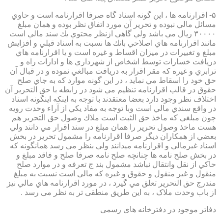
۵- اقرارنامه ها ، اين گونه اسناد گاه صرفا اقرارنامه است و حاوي
مسائل مالي نبوده و تحرير آن مورد اتفاق نظر بوده و همان مبلغ
۳۰۰۰۰ ريال مي باشد ولي گاهي ازنظر محتوي يك سند مالي است
مانند اقرارنامه هاي اصلاحي بانك ها نسبت به اسناد قبلي و افزايش
مبلغ و تغييرات در ميزان اقساط و غيره است و يا اقرارنامه هاي
دريافت خسارات توسط اشخاص از شهرداري ها و ادارات راه و
ترابري و غيره كه مقر اقرار به دريافت مبالغي نموده و در قبال آن
حق خود را اسقاط مي نمايد ، در اين گونه موارد كه به جاي صلح
حقوق در قالب اقرارنامه تنظيم مي شود در رابطه با حق التحرير آن
اختلاف نظر وجود دارد بعضا معتقدند با توجه به اينكه اينگونه اسناد
در واقع سندي مالي است وبا توجه به مفاد يكي از آراء وحدت رويه
چون مبلغي كه ماخذ حق الثبت است ملاك وصول حق التحرير هم
هست ماخذ وصول تحرير را همان مبلغ در سند اقرار مي دانند ولي
بعضي از همكاران ديگر صرفا اقرارنامه را مشمول تحرير در بخش
اسناد غيرمالي و اقرارنامه ميدانند ولي بنظر مي رسد همانگونه كه
در بخش صلح نامه ها چنانچه صلح نامه صرفا صلح و فاقد مبلغ و
حاكي از نقل وانتقال نباشد مشمول بند ج تعرفه و در موارد صلح
منقول و غير منقول و حقوق و غيره كه مالي است نسبت به مبلغ
مندرج حق التحرير تعلق مي گيرد ، در مورد اقرارنامه هاي مالي نيز
از باب وحدت ملاک ، به این طریق منطقی تر به نظر می رسد .
دفاتر موجود در دفترخانه های رسمی