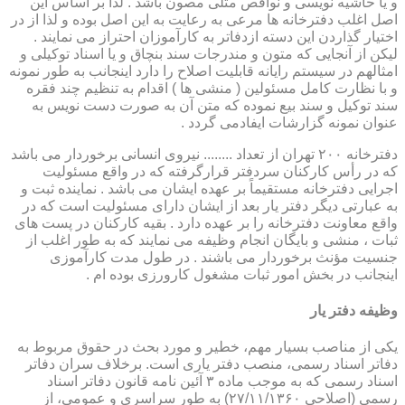
و یا حاشیه نویسی و نواقص مثلی مصون باشد . لذا بر اساس این
اصل اغلب دفترخانه ها مرعی به رعایت به این اصل بوده و لذا از در
اختیار گذاردن این دسته ازدفاتر به کارآموزان احتراز می نمایند .
لیکن از آنجایی که متون و مندرجات سند بنچاق و یا اسناد توکیلی و
امثالهم در سیستم رایانه قابلیت اصلاح را دارد اینجانب به طور نمونه
و با نظارت کامل مسئولین ( منشی ها ) اقدام به تنظیم چند فقره
سند توکیل و سند بیع نموده که متن آن به صورت دست نویس به
عنوان نمونه گزارشات ایفادمی گردد .
دفترخانه ۲۰۰ تهران از تعداد ........ نیروی انسانی برخوردار می باشد
که در رأس کارکنان سردفتر قرارگرفته که در واقع مسئولیت
اجرایی دفترخانه مستقیماً بر عهده ایشان می باشد . نماینده ثبت و
به عبارتی دیگر دفتر یار بعد از ایشان دارای مسئولیت است که در
واقع معاونت دفترخانه را بر عهده دارد . بقیه کارکنان در پست های
ثبات ، منشی و بایگان انجام وظیفه می نمایند که به طور اغلب از
جنسیت مؤنث برخوردار می باشند . در طول مدت کارآموزی
اینجانب در بخش امور ثبات مشغول کارورزی بوده ام .
وظیفه دفتر یار
یكی از مناصب بسیار مهم، خطیر و مورد بحث در حقوق مربوط به
دفاتر اسناد رسمی، منصب دفتر یاری است. برخلاف سران دفاتر
اسناد رسمی كه به موجب ماده ۳ آئین نامه قانون دفاتر اسناد
رسمی (اصلاحی ۲۷/۱۱/۱۳۶۰) به طور سراسری و عمومی، از