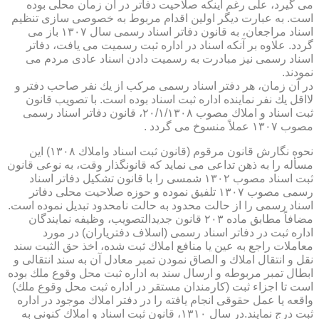
می گیرد، علی رغم اینكه صلاحیت دفاتر در آن زمان محلی بوده
است. به عبارت دیگر اولین اقدام مربوط به خصوصی سازی تنظیم
اسناد مراجعان، به قانون دفاتر اسناد رسمی سال ۱۳۰۷ باز می
گردد. علاوه بر آنكه اسناد در اداره ثبت رسمیت می یافت، دفاتر
اسناد رسمی نیز مبادرت به رسمیت دادن اسناد عادی مردم می
نمودند.
در آن زمان، هر دفتر اسناد رسمی مركب از یك نفر صاحب دفتر و
لااقل یك نفر نماینده اداره ثبت اسناد بوده است. با تصویب قانون
ثبت اسناد و املاك مصوب ۲۰/۱/۱۳۰۸، قانون دفاتر اسناد رسمی
مصوب ۱۳۰۷ عملاً منسوخ می گردد .
نحوه نگارش قانون مرقوم (قانون ثبت اسناد واملاك ۱۳۰۸) این
مسأله را به ذهن تداعی می نماید كه قانونگذار وقت، به نوعی قانون
ثبت اسناد مصوب ۱۳۰۲ شمسی را با قانون تشكیل دفاتر اسناد
رسمی مصوب ۱۳۰۷ تلفیق نموده و حوزه صلاحیت محلی دفاتر
اسناد رسمی را از حالت محدود به حالت نامحدود تبدیل نموده است.
مضافاً مطابق ماده ۲۰۳ قانون جدیدالتصویب، وظیفه نمایندگان
اداره ثبت در دفاتر اسناد رسمی (اسلاف دفتریاران) در مورد
معاملات راجع به عین یا منافع املاك ثبت شده، اخذ حق الثبت سند
نقل و انتقال املاك و الصاق نمودن تمبر معادل آن به سند انتقالی و
ابطال تمبر مربوطه و ارسال سند به اداره ثبت محل وقوع ملك بوده
است تا اجزاء ثبت (كارمندان مستقر در اداره ثبت محل وقوع ملك)
واقعه یا عمل حقوقی انجام یافته را در دفتر املاك موجود در اداره
ثبت درج نمایند.در سال ۱۳۱۰، قانون ثبت اسناد و املاك كنونی به