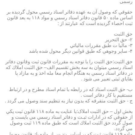
رسمی
حقوقي كه وصول آن به عهده دفاتر اسناد رسمي محول گرديده بر
اساس ماده ۵۰ قانون دفاتر اسناد رسمي و مواد ۱۱۸ به بعد قانون
ثبت احصاء گرديده است كه عبارتند از :
حق الثبت
۲- حق التحرير
۳- ماليا ت طبق مقررات مالياتي
۴- ساير وجوهي كه طبق قوانين ديگر محول شده باشد
حق الثبت:حق الثبت را با توجه به مقررات قانون ثبت وقانون دفاتر
اسناد رسمي ميتوان به سه بخش تقسيم الف– حق الثبت املاك كه
در دفاتر اسناد رسمي به هنگام انجام معا مله اخذ و به مازاد يا
بقاياي ثبتی تعبیر می شود .
ب- حق الثبت اسناد كه در رابطه با تمام اسناد مطرح و در ارتباط
مستقيم با كار دفاتر است .
ج - حق الثبت متفرقه كه بدون نياز به تنظیم سند وصول می گردد .
بخش اول – حق الثبت املاک:با عنايت به ماده ۱۱۸ قانون ثبت يكي
از حقوقي كه در ادارات ثبـت و دفاتر اسناد رسمي مي بايست و
صول گردد حق الثبت املاك است كه طبق ماده ۱۱۹ ثبت وصول
مي گردد.
ماده ۱۱۹ قانون ثبت كه بر اساس بند س از ماده يك قانون وصول