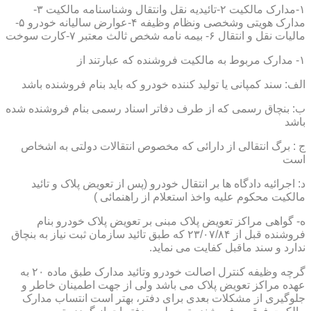
۱-مدارک مالکیت ۲-تائیدیه نقل وانتقال وشناسنامه مالکیت ۳-
مدارک هویتی وشخصی ونظام وظیفه ۴-عوارض سالیانه خودرو ۵-
مالیات نقل و انتقال ۶- بیمه نامه شخص ثالث معتبر ۷-کارت سوخت
۱- مدارک مربوط به مالکیت فروشنده که عبارتند از
الف: سند کمپانی یا تولید کننده خودرو که باید بنام فروشنده باشد
ب: بنچاق رسمی که از طرف دفاتر اسناد رسمی بنام فروشنده شده
باشد
ج : برگ انتقالی از دارائی که مخصوص انتقالات دولتی به اشخاص
است
د: اجرائیه دادگاه ها بر انتقال خودرو (پس از تعویض پلاک و تائید
مالکیت محکوم علیه واخذ استعلام از راهنمائی )
ه- گواهی مراکز تعویض پلاک مبنی بر تعویض پلاک خودرو بنام
فروشنده قبل از ۲۳/۰۷/۸۴ که طبق تائید سازمان ثبت نیاز به بنچاق
ندارد و سند ماقبل کفایت می نماید.
گرچه وظیفه کنترل اصالت خودرو وتائید مدارک طبق ماده ۲۰ به
عهده مراکز تعویض پلاک می باشد ولی از جهت اطمینان خاطر و
جلوگیری از مشکلات بعدی برای دفتر، بهتر است انتساب مدارک