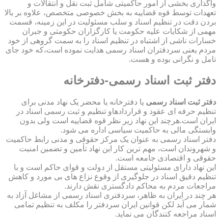
واگذاری بخشی از امور حاکمیتی شامل ثبت نقل و انتقالات و
تعهدات توسط قوه قضاییه به بخش خصوصی متخصص، علاوه بر بالا
بردن دقت در تنظیم اسناد و سلب مسئولیت در این زمینه، قسمت
مهمی از شکایات علیه حکومت یا کارگزاران حکومتی و جبران
خسارات ناشی از اشتباه در تنظیم اسناد را به سمت گروهی از خود
مردم یعنی سردفتران اسناد رسمی هدایت نموده است،که خود جای
تامل و نگرانی بوده و هست.
دفتر ثبت اسناد رسمی-دفترخانه
دفتر ثبت اسناد رسمی
یا دفترخانه یا محضر یک نهاد مدنی برای
تنظیم حرفه ای عقود و قراردادهاو تنظیم و ثبت رسمی اسناد در
ایران است.هرچند این نهاد زیر نظر قوه قضاییه است ولی بدون
وابستگی مالی به حاکمیت سیاسی اداره می شود.
دفتر اسناد رسمی به عنوان یک مرکز حقوقی و مدنی رابط حاکمیت
و شهروندان است، مهم ترین کار این نهاد تأمین و تضمین امنیت
حقوقی و اقتصادی جامعه است.
این نهاد دارای مسئولیتی مستقل از دولت و قوای حاکم است و با
تنظیم دقیق اسناد در جلوگیری از وقوع نزاع های بی مورد و کاهش
مراجعات مردم به محاکم دادگستری نقش دارند.
هر چند در ایران به ظاهر، سردفتری اسناد رسمی از مشاغل آزاد به
شمار می آید لکن قوانین ایران سردفتر را مکلف به تنظیم تمامی
اسناد مراجعه کنندگان می نماید.