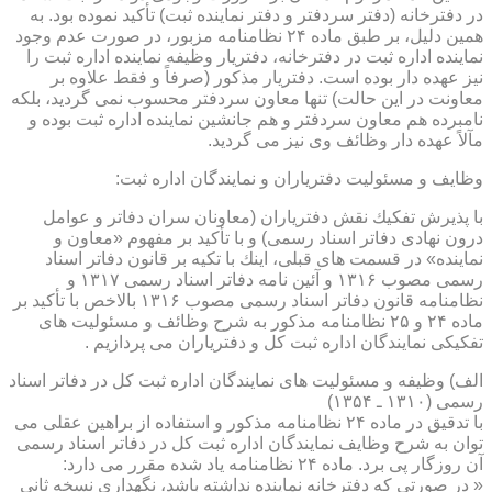
در دفترخانه (دفتر سردفتر و دفتر نماینده ثبت) تأكید نموده بود. به
همین دلیل، بر طبق ماده ۲۴ نظامنامه مزبور، در صورت عدم وجود
نماینده اداره ثبت در دفترخانه، دفتریار وظیفه نماینده اداره ثبت را
نیز عهده دار بوده است. دفتریار مذكور (صرفاً و فقط علاوه بر
معاونت در این حالت) تنها معاون سردفتر محسوب نمی گردید، بلكه
نامبرده هم معاون سردفتر و هم جانشین نماینده اداره ثبت بوده و
مآلاً عهده دار وظائف وی نیز می گردید.
وظایف و مسئولیت دفتریاران و نمایندگان اداره ثبت:
با پذیرش تفكیك نقش دفتریاران (معاونان سران دفاتر و عوامل
درون نهادی دفاتر اسناد رسمی) و با تأكید بر مفهوم «معاون و
نماینده» در قسمت های قبلی، اینك با تكیه بر قانون دفاتر اسناد
رسمی مصوب ۱۳۱۶ و آئین نامه دفاتر اسناد رسمی ۱۳۱۷ و
نظامنامه قانون دفاتر اسناد رسمی مصوب ۱۳۱۶ بالاخص با تأكید بر
ماده ۲۴ و ۲۵ نظامنامه مذكور به شرح وظائف و مسئولیت های
تفكیكی نمایندگان اداره ثبت كل و دفتریاران می پردازیم .
الف) وظیفه و مسئولیت های نمایندگان اداره ثبت كل در دفاتر اسناد
رسمی (۱۳۱۰ ـ ۱۳۵۴)
با تدقیق در ماده ۲۴ نظامنامه مذكور و استفاده از براهین عقلی می
توان به شرح وظایف نمایندگان اداره ثبت كل در دفاتر اسناد رسمی
آن روزگار پی برد. ماده ۲۴ نظامنامه یاد شده مقرر می دارد:
« در صورتی كه دفترخانه نماینده نداشته باشد، نگهداری نسخه ثانی