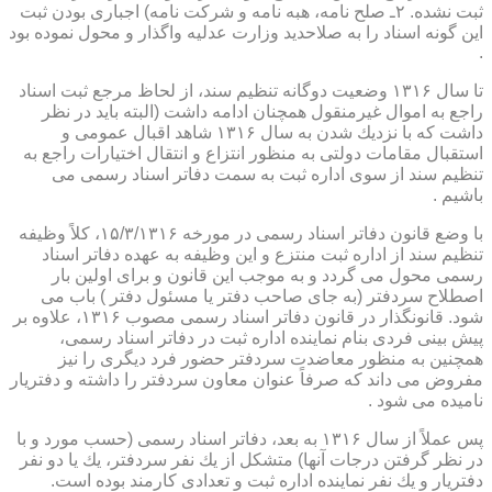
ثبت نشده. ۲ـ صلح نامه، هبه نامه و شركت نامه) اجباری بودن ثبت
این گونه اسناد را به صلاحدید وزارت عدلیه واگذار و محول نموده بود
.
تا سال ۱۳۱۶ وضعیت دوگانه تنظیم سند، از لحاظ مرجع ثبت اسناد
راجع به اموال غیرمنقول همچنان ادامه داشت (البته باید در نظر
داشت كه با نزدیك شدن به سال ۱۳۱۶ شاهد اقبال عمومی و
استقبال مقامات دولتی به منظور انتزاع و انتقال اختیارات راجع به
تنظیم سند از سوی اداره ثبت به سمت دفاتر اسناد رسمی می
باشیم .
با وضع قانون دفاتر اسناد رسمی در مورخه ۱۵/۳/۱۳۱۶، كلاً وظیفه
تنظیم سند از اداره ثبت منتزع و این وظیفه به عهده دفاتر اسناد
رسمی محول می گردد و به موجب این قانون و برای اولین بار
اصطلاح سردفتر (به جای صاحب دفتر یا مسئول دفتر ) باب می
شود. قانونگذار در قانون دفاتر اسناد رسمی مصوب ۱۳۱۶، علاوه بر
پیش بینی فردی بنام نماینده اداره ثبت در دفاتر اسناد رسمی،
همچنین به منظور معاضدت سردفتر حضور فرد دیگری را نیز
مفروض می داند كه صرفاً عنوان معاون سردفتر را داشته و دفتریار
نامیده می شود .
پس عملاً از سال ۱۳۱۶ به بعد، دفاتر اسناد رسمی (حسب مورد و با
در نظر گرفتن درجات آنها) متشكل از یك نفر سردفتر، یك یا دو نفر
دفتریار و یك نفر نماینده اداره ثبت و تعدادی كارمند بوده است.