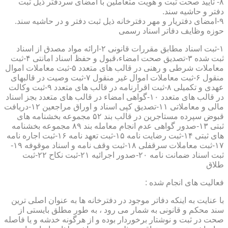
۸- تایید صحت ثبت و هویت متعاملین با امضای سردفتر ذیل ثبت
دفتر و حاشیه سند.
۹-امضای دفتریار و مهر دفترخانه ذیل ثبت دفتر و در حاشیه سند.
حوزه وظایف دفاتر اسناد رسمی
۱-ثبت اسناد مطابق مقررات قانونی ۲-ارائه مواد مصدق از اسناد
ثبت شده ۳-تصدیق صحت امضاء،قبول و حفظ اسناد امانتی ۴-ثبت
معاملات شرطی و رهنی در قالب های متعدد ۵-ثبت معاملات اموال
منقول ۶-ثبت معاملات اموال غیر منقول ۷-ثبت وصیت در قالبهای
عهدی و تکمیلی ۸-ثبت اقرارنامه در قالب های متعدد ۹-ثبت وکالت
در قالب های متعدد ۱۰-گواهی امضاء در قالب های متعدد بجز اسناد
مالی و معاملاتی ۱۱-تصدیق کپی اسناد و اوراق مراجعین ۱۲-دریافت
قبوض سپرده مستاجرین در قالب بند ۵۲ مجموعه بخشنامه های
ثبتی ۱۳-صدور گواهی عدم انجام معامله بند ۸۹ مجموعه بخشنامه
های ثبتی ۱۴-ثبت رضایت نامه ۱۵-ثبت تعهد نامه ۱۶-ثبت اجاره نامه
۱۷-ثبت معاملات سرقفلی ۱۸-ثبت وقف نامه و اسناد موقوفه ۱۹-
ثبت اسناد ضمانت نامه ۲۰-صدور اجرائیه ۲۱-ثبت نکاح ۲۲-ثبت
طلاق
فعالیت های انجام شده :
با عنایت به اینکه دفاتر موجود در دفترخانه ها به عنوان اصلی ترین
سند محکم و قانونی به شمار می رود ، به طور مطلق بایستی از
صحت در ثبت و نوشتار برخوردار بوده و از هرگونه خدشه و یا فاصله