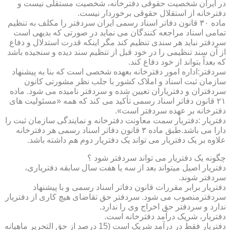
در ایران شخصیت حقوقی دفترخانه، شخصیت مستقلی نیست و
دفترخانه از استقلال حقوقی برخوردار نیست.
ماده ۳۰ قانون دفاتر اسناد رسمی ایران سردفتر را مکلف به تنظیم
تمامی اسناد مراجعه کنندگان می نماید در صورتی که بدیهی است
سردفتر نباید هر سندی تنظیم کند مگر اینکه قدرت استدلال و دفاع
از آن سند تنظیمی را در خود قبل از تنظیم سند دیده و سنجیده باشد
که بعداً بتواند از خود دفاع کند.
سردفتر:اداره امور دفترخانه بعهده شخصی است که بنا به پیشنهاد
سازمان ثبت اسناد و املاک کشور با جلب نظر مشورتی کانون
سردفتران و دفتریاران تعیین شده و سردفتر نامیده می شود. ماده
۲۱ قانون دفاتر اسناد رسمی تأکید می کند که همه «مسئولیت های
دفترخانه بر عهده سردفتر است».
دفتریار :دفتریار سمت معاونت دفترخانه و نمایندگی سازمان ثبت را
دارا می باشد.طبق ماده ۳ قانون دفاتر اسناد رسمی هر دفترخانه
علاوه بر یک دفتریار می تواند یک دفتریار دوم هم داشته باشد.
چگونه یک دفتریار می تواند سردفتر شود ؟
دفتریار اصیل میتواند بعد از سه یا هفت سال سابقه دفتریاری،
سردفتر شوند.
دفتریار برابر مقررات قانون دفاتر اسناد رسمی و با پیشنهاد
سردفترمنصوب می شود. سردفتر حق تقاضای هیچ کاری از دفتریار
ندارد و سردفتر حق اخراج وی را ندارد.
دفتریار، شریک درآمد دفترخانه است.
دفتریار فقط در درآمد شریک است (15 درصد از حق التحریر ماهیانه