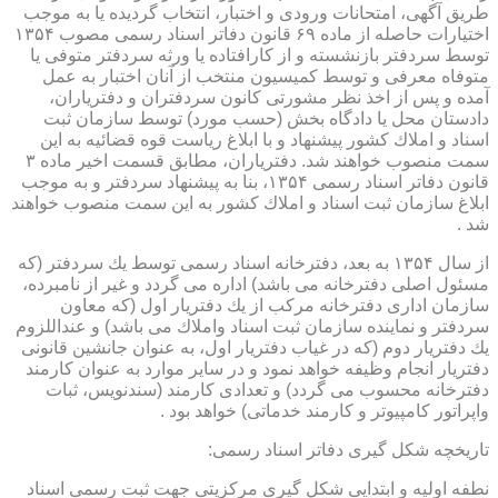
طریق آگهی، امتحانات ورودی و اختبار، انتخاب گردیده یا به موجب
اختیارات حاصله از ماده ۶۹ قانون دفاتر اسناد رسمی مصوب ۱۳۵۴
توسط سردفتر بازنشسته و از كارافتاده یا ورثه سردفتر متوفی یا
متوفاه معرفی و توسط كمیسیون منتخب از آنان اختبار به عمل
آمده و پس از اخذ نظر مشورتی كانون سردفتران و دفتریاران،
دادستان محل یا دادگاه بخش (حسب مورد) توسط سازمان ثبت
اسناد و املاك كشور پیشنهاد و با ابلاغ ریاست قوه قضائیه به این
سمت منصوب خواهند شد. دفتریاران، مطابق قسمت اخیر ماده ۳
قانون دفاتر اسناد رسمی ۱۳۵۴، بنا به پیشنهاد سردفتر و به موجب
ابلاغ سازمان ثبت اسناد و املاك كشور به این سمت منصوب خواهند
شد .
از سال ۱۳۵۴ به بعد، دفترخانه اسناد رسمی توسط یك سردفتر (كه
مسئول اصلی دفترخانه می باشد) اداره می گردد و غیر از نامبرده،
سازمان اداری دفترخانه مركب از یك دفتریار اول (كه معاون
سردفتر و نماینده سازمان ثبت اسناد واملاك می باشد) و عنداللزوم
یك دفتریار دوم (كه در غیاب دفتریار اول، به عنوان جانشین قانونی
دفتریار انجام وظیفه خواهد نمود و در سایر موارد به عنوان كارمند
دفترخانه محسوب می گردد) و تعدادی كارمند (سندنویس، ثبات
واپراتور كامپیوتر و كارمند خدماتی) خواهد بود .
تاریخچه شكل گیری دفاتر اسناد رسمی:
نطفه اولیه و ابتدایی شكل گیری مركزیتی جهت ثبت رسمی اسناد