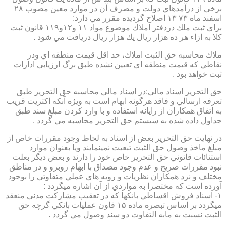
برخي از درآمدهاي دولت و مصرف آن در موارد معين مصوب ۲۸
اسفند ماه ۷۳ ۱۳ اصلاح گرديده مقرر مي دارد:
براي ثبت ملك دردفتر املاك موضوع مواد ۱۱ و۱۲و۱۱۹ قانون ثبت
كلا به ازاء هر ده هزار ريال يك هزار ريال دريافت مي شود .
ملاك محاسبه حق الثبت املاك، حد اقل قيمت منطقه اي ودر
نقاطي كه قيمت منطقه اي تعيين نشده طبق برگ ارزيابي ادارات
ثبت خواهد بود .
حق التحرير اسناد مالي:در اسناد مالي محاسبه حق التحرير طبق
تعرفه ارسالي و فاقد هرگونه ابهام است به ويژه آنكه اكثريت قريب
به اتفاق همكاران از رايانه استفاده و با وارد كردن مبلغ سند طبق
جداول داده شده به سيستم حق التحرير محاسبه مي گردد .
در نهايت حق التحرير بعض از اسناد به لحاظ وجود مقررات خاص از
مبلغ ماخذ وصول حق الثبت تبعيت نمينمايند ويا بعنوان موارد
استنائات قانوني حق التحرير خاص خود را دارند و بعض ديگر بعلت
نبود مقررات صريح و عدم وجود مصداق با ابهام روبرو و در مناطق
مختلف و نزد همكاران نظريات و رويه هاي عملي متفاوتي را بوجود
آورده است كه مختصرا به مواردي از آن اشاره ميگردد :
۱- اسناد فروش اقساطي بانكها كه در تعقيب مشاركت مدني منعقد
ميگردد بر اساس تبصره ماده ۱۵ قاون عمليات بانكي گرچه حق
الثبت نسبت به مابه التفاوت دو سند وصول مي گردد .