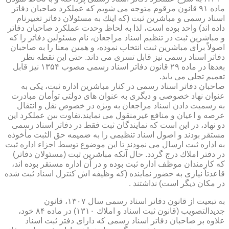
ماده ۹۱ قانون مرقوم متوجه می شویم كه عملكرد صاحبان دفاتر
اسناد رسمی و مباشرین ثبت (كه اینك به مسئولان دفاتر تغییرنام
داده اند) واحد بوده است، لذا به لحاظ وحدت عملكرد صاحبان دفاتر
و مباشرین ثبت در تنظیم اسناد مراجعان، نام مسئولین دفاتر را كه
اصولاً برای مباشرین ثبت انتخاب نموده، و همین معنا را به صاحبان
دفاتر اسناد رسمی نیز قابل تسری می داند. حتی این نقطه نظر
بعدها در ماده ۲۹ قانون دفاتر اسناد رسمی مصوب ۱۳۵۴ نیز قابل
تعمیم تجلی می یابد.
صاحبان دفاتر اسناد رسمی در كنار مباشرین اداره ثبت، یكی به
عنوان نهاد خصوصی و دیگری به عنوان های دولتی توأمان مبادرت
به رسمیت دادن اسناد مراجعان به ویژه در خصوص نقل و انتقال
عرصه و اعیان و منافع غیرمنقول می نمایند.تفاوت بین عملكرد این
دو نهاد، در این است كه نمایندگان ثبت فقط در دفاتر اسناد رسمی
مستقر بودند و اصول اسناد تنظیمی را به ضمیمه حق الثبت مأخوذه
به اداره ثبت ارسال می نمودند تا این موضوع توسط اجزاء اداره ثبت
در دفتر املاك درج گردد. حال آنكه مباشرین ثبت (مسئولان دفاتر)
كه كارمندان موظف اداره ثبت بوده و در آن اداره مستقر بوده اند،
قاعدتاً نیازی به حضور نماینده (كه وظیفه اش كنترل اسناد ثبت شده
در مكان دیگر است) نداشتند .
به تبعیت از قانون دفاتر اسناد رسمی سال ۱۳۰۷، قانون
جدیدالتصویب (قانون ثبت اسناد و املاك ۱۳۱۰) در ماده ۸۴ خود،
علاوه بر صاحبان دفاتر اسناد رسمی كه دارای دفتر ثبت اسناد