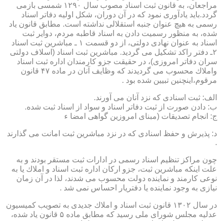
مراجعان، به قانون ثبت اسناد مصوب سال ۱۲۹۰ شمسی بازمی
گردد.باید یادآوری نمود كه در آن دوران، شكل اولیه دفاتر اسناد
رسمی به هیچ عنوان جنبه استقلالی نداشته است. مطابق قانون یاد
شده، به منظور رسمیت دادن به اسناد قاطبه مردم، دوایر ثبت
اسناد به عنوان نهادی دولتی، از دو قسمت ۱ ـ مباشرین ثبت اسناد
۲ـ دفتر راكد تشكیل می گردید. مباشرین ثبت اسناد (اسلاف دولتی
سران دفاتر امروزی)، در حقیقت جزو كارمندان اداره ثبت اسناد
واملاك محسوب می گردیدند كه وظایف آنان در ماده ۴۷ قانون
مرقوم،اینچنین تبیین شده بود .
الف: ثبت اسنادی كه نزد آنان می آورند.
ب: دادن صورت از ثبت دفاتر اسناد و سواد از اسناد ثبت شده.
ج: انجام تصدیقات (مبنای امروزین گواهی امضا ء
د: پذیرش و حفظ اسنادی كه در نزد مباشرین ثبت امانت می گذارند
.
چون مراكز تنظیم اسناد رسمی در ادارات ثبت مستقر بودند و به
علت اینكه مباشرین ثبت، جزو اركان اداره ثبت اسناد و املاك یا به
نوعی كارمند و نماینده دولت محسوب می شدند، لذا در آن زمان
نیازی به وجود نماینده یا دفتریار احساس نمی شد .
در سال ۱۳۰۲ قانون ثبت اسناد و املاك جدیدی به تصویب كمیسیون
عدلیه مجلس شورای ملی رسید كه مطابق ماده ۵ قانون یاد شده،