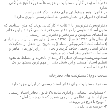
دفترخانه )و در کار و مسئولیت و هزینه ها وضررها هیچ شراکتی
ندارد.
در قانون، هیچ مسئولیتی برای دفتریار ذکر نشده است.
امضای دفتریار در اعتباربخشی به اسنادرسمی تأثیری ندارد!!
دفترنویس:دفترنویس یا « ثبّات » کارکنانی بودند که متن اسنادی که
متون اسناد تنظیمی را در دفتر سردفتر ثبت می کردند و این دفاتر
به امضای متعهدین و سردفتر و دفتریار می رسید.
از سال های ۱۳۹۲ تا سال ۱۳۹۵ و سال های پس از آن با راه اندازی
((سامانه ثبت الکترونیکی اسناد )) به تدریج این شغل از تشکیلات
دفاتر اسناد رسمی حذف گردید و بجای آن از اپراتور های ماهر و
مسلط به تنظیم سند استفاده میشود.
سندنویس:سندنویسان همان (کارمندان باتجربه و مسلط به نحوه
تنظیم اسناد )هستند و این شغل یکی از مهم ترین سمتها در یک
دفترخانه است.
مبحث دوم) : مسئولیت های دفترخانه
سه نوع مسئولیت برای دفاتر اسناد رسمی در ایران وجود دارد:
۱-مسئولیت انتظامی و اداری ماده ۳۸ قانون دفاتر اسناد رسمی
مجازات های انتظامی را برمی شمرد که ۵ درجه شامل :
۱-توبیخ با درج در پرونده،
۲- جریمه های نقدی،