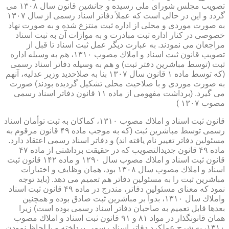
تصویب مجلس شورای ملی رسیده و جانشین قانون سال ۱۳۰۸ می
گردد و این در حالی است كه عملاً دفاتر اسناد رسمی از سال ۱۳۰۷
به صورت موردی و محلی از اداره ثبت منتزع شده و به صورت نهاد
خصوصی در كنار اداره ثبت مبادرت و به موازات آن به ثبت اسناد
مراجعان می نمودند. به عبارت دیگر عمل ثبت اسناد تا قبل از
تصویب قانون ثبت اسناد و املاك مصوب ۱۳۱۰، هم به وسیله اداره
ثبت (توسط مباشرین دفتر ثبت) و هم به وسیله دفاتر اسناد رسمی
(كه توسط ماده ۱ قانون سال ۱۳۰۷ بنا به صلاحدید وزیر عدلیه، آنهم
به صورت موردی و با صلاحیت محلی تشكیل گردیده بودند) صورت
می گیرد. (برداشت مفهومی از ماده ۱۱ قانون دفاتر اسناد رسمی
مصوب ۱۳۰۷ )
قانون ثبت اسناد و املاك مصوب ۱۳۱۰، كماكان به ثبت توأمان اسناد
رسمی توسط مباشرین ثبت (كه به موجب ماده ۴۹ قانون مرقوم به
مسئولین دفاتر تغییر نام یافته اند) و دفاتر اسناد رسمی اعتقاد دارد.
ماده ۴۹ قانون جدیدالتصویب كه در حقیقت برداشتی از ماده ۴۷
قانون ثبت اسناد و املاك مصوب سال ۱۲۹۰ و ماده ۱۴۲ قانون ثبت
اسناد و املاك مصوب سال ۱۳۰۸ بود، همان وظایف و اختیارات
مباشرین ثبت را به مسئولین دفاتر هم تعمیم می دهد. (باید توجه
نمود كه معنای مسئولین دفاتر، مندرج در ماده ۴۹ قانون ثبت اسناد
واملاك سال ۱۳۱۰، بدواً بر مباشرین ثبت صادق بوده و همچنین
بعدها قابل تعمیم به صاحبان دفاتر اسناد رسمی بوده است) زیرا
همان قانونگذار در مواد ۸۱ و ۹۱ قانون ثبت اسناد و املاك مصوب
۱۳۱۰، به شرح عملكرد دفاتر اسناد رسمی پرداخته و با لحاظ نمودن