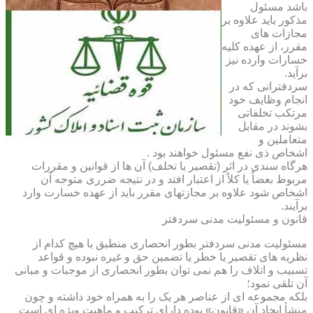
باشد مسئول
مذکور باید علاوه بر
مجازات های
مقرر، از عهده کلیه
خسارات وارده نیز
برآید.
سردفترانی که در
انجام وظایف خود
مرتکب تخلفاتی
بشوند در مقابل
متعاملین و
اشخاص ذی نفع مسئول خواهند بود .
هرگاه سندی در اثر (تقصیر یا تخلف) آن ها از قوانین و مقررات
مربوط بعضاً یا کلاً از اعتبار افتد و در نتیجه ضرری متوجه آن
اشخاص شود علاوه بر مجازتهای مقرر باید از عهده خسارت وارد
برآیند.
قانون و مسئولیت مدنی سردفتر
مسئولیت مدنی سردفتر بطور انحصاری منطبق با هیچ کدام از
نظریه های تقصیر یا خطر یا تضمین حق و غیره نبوده و قواعد
تسبیب و اتلاف را هم نمی توان بطور انحصاری از موجبات و مبانی
آن تلقی نمود؛
بلکه مجموعه ای از عناصر هر یک را به همراه خود داشته و چون
منشأ ایجاد آن «قانون» بوده دارای ترکیب و ماهیت ویژه ای است