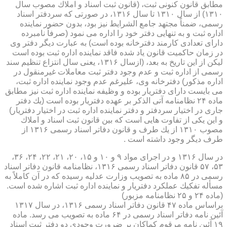
مطابق قانون كنونی ثبت، (قانون ثبت اسناد و املاك مصوب سال
۱۳۱۰) از سال ۱۳۱۰ تا سال ۱۳۱۶، در صورتی كه سردفتر اسناد
رسمی، ضمناً مجتهد جامع الشرایط نیز بود، بدون حضور نماینده
اداره ثبت و به تنهایی دفتر خود را اداره می نمود (صرفاً نامبرده
دارای تعدادی كارمند دفترخانه بوده است) به عبارت دیگر دفتر وی
در زمان حاكمیت قانون یاد شده فاقد نماینده اداره ثبت بوده است
لیكن از این تاریخ به بعد، (ازسال ۱۳۱۶، یعنی سال انتزاع تنظیم سند
رسمی از اداره ثبت و عدم وجود دفتر ثبت معاملات غیرمنقول در
اداره مذكور) دفترخانه وی، علیرغم عدم وجود نماینده اداره ثبت،
می بایست دارای دفتریار بوده و وظیفه نماینده اداره ثبت نیز مطابق
ماده ۲۴ نظامنامه آتی الذكر بر عهده دفتریار بوده است (یك دفتر
جاری در اختیار سردفتر و دفتر نماینده اداره ثبت در اختیار دفتریار)
و این یكی از تفاوت هایی است كه بین قانون ثبت اسناد و املاك
مصوب ۱۳۱۰ از یك طرف و قانون دفاتر اسناد رسمی ۱۳۱۶ از
طرف دیگر وجود داشته است .
در سال ۱۳۱۶ و در اجرای مواد ۹ و ۱۰ و ۱۵، ۲۰، ۲۱، ۲۲، ۲۴، ۳۶،
۵۳، ۵۷ قانون دفاتر اسناد رسمی ۱۳۱۶، نظامنامه قانون دفاتر اسناد
رسمی در ۸۵ ماده به تصویب وزارت عدلیه رسیده كه در آن كاملاً به
مسأله تفكیك عملكرد دفتریار و نماینده اداره ثبت اشاره شده است.
(ماده ۲۴ و ۲۵ نظامنامه مزبور)
براساس ماده ۴۷ قانون دفاتر اسناد رسمی ۱۳۱۶، در سال ۱۳۱۷
آئین نامه دفاتر اسناد رسمی در ۶۴ ماده به تصویب می رسد. ماده
۱۹ آئین نامه مرقوم كماكان بر ضرورت وجودی دو دفتر ثبت اسناد