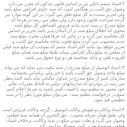
۲-اسناد متمم بانكي نيز بر اساس قانون مذكور كه مقرر مي دارد
وصول حق الثبت در هنگامي است كه سند حاوي افزايش مبلغ باشد
ولي تحرير نسبت به كل مبلغ تعلق مي گيرد ، در اين گونه موارد نيز
گرچه صراحت قانون وجود دارد ولي بنظر مي رسد در هرجا كه
مبلغ مندرج در سند جديد مانند فروش اقساطي كل مبلغ باشد
بنحوي كه اطلاق مبلغ سند بر آن امكان پذير باشد تحرير بر اساس
كل محاسبه مي گردد و در جائي كه عرفا همان تفاوت مبلغ سند
جديد محسوب مي گردد مبلغ تفاوت ماخذ محاسبه حق الثبت و
تحرير خواهد بود مانند اكثر اسناد متمم كه بموجب آن مبلغ سند قبلي
از مبلغي به مبلغ ديگر افزايش مييابد طبعا مبلغ سند همان مبلغ
افزوده تلقی و مأخذ محاسبه هر دو نوع حقوق می باشد .
۳- اسناد اتومبيل از مبلغ مندرج در سند تبعيت مي نمايد كه مي تواند
مبلغ ماخذ وصول حق الثبت باشد يا خير ولي براساس بخشنامه
سازمان كمتر از مبلغ مندرج در جداول مالياتي نبايد باشد البته بنظر
مي رسد در مواردي كه سازمانهاي دولتي به لحاظ مقررات مالي
خود مجبور به تنظيم سند با قيمت كمتر باشند به شرط اعلام كتبي
مبلغ در درخواست تنظيم سند ، مي توان مبلغ مورد نظر را در سند
تنظيمي قيد نمود.
۴-اسناد وكالت و تفويض وكالت اتومبيل ، گرچه وكالت فروش است
ولي طبق همان تعرفه مصوب ، حق التحرير آن همانند سند قطعي
وصول مي گردد و بعلت نبودن مبلغ در سند وكالت، برخلاف اسناد
قطعی موضوع تحریر کمتر مصداق پیدا نمی کند .