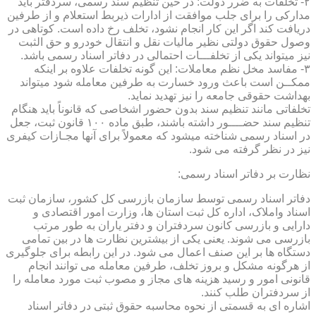
۲- تخلفات به ضرر دولت: در حین تنظیم سند رسمی، سردفتر باید
مدارکی را برای جلب موافقت از ادارات ذیربط استعلام و از طرفین
دریافت کند اگر این کار انجام نشود، تخلف رخ داده است. کوتاهی در
وصول حقوق دولتی نظیر مالیات نقل و انتقال خودرو و حق الثبت
نیز میتواند یکی از تخلفـــات احتمالی در دفاتر اسناد رسمی باشد.
۳- مفاسد مخل نظم معاملات: این گونه تخلفات علاوه بر اینکه
ممکــن است باعث ورود خسارت به طرفین معامله شود میتواند
بهداشت حقوقی جامعه را نیز تهدید نماید.
تخلفاتی مانند تنظیم سند بدون حضور اشخاصی که قانوناً باید هنگام
تنظیم سند حضــــور داشته باشند، طبق ماده ۱۰۰ قانون ثبت، جعل
در اسناد رسمی شناخته میشود که معمولاً برای آنها مجـازات کیفری
نیز در نظر گرفته می شود.
نظارت بر دفاتر اسناد رسمی:
دفاتر اسناد رسمی توسط سازمان بازرسی کل کشور، سازمان ثبت
اسناد واملاک، اداره کل ثبت استان ها، وزارت امور اقتصادی و
دارایی و بازرسی کانون سردفتران و دفتر یاران به طور مرتب
بازرسی می شوند. یعنی یکی از بیشترین نظارت ها در بین تمامی
دستگاه ها بر این صنف اعمال می شود. در این رابطه برای جلوگیری
از هرگونه مشکل و بروز تخلف، طرفین معامله می توانند انجام
قانونی امور و رسید هزینه های مجاز و مصوب ثبت مورد معامله را
از سردفتران طلب کنند.
اشاره ای به قسمتی از نحوه محاسبه حقوق ثبتی در دفاتر اسناد