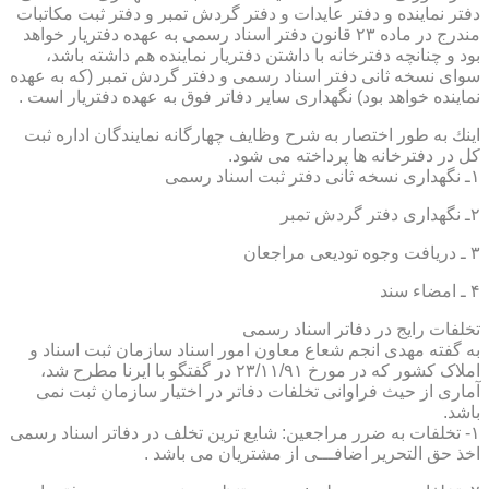
دفتر نماینده و دفتر عایدات و دفتر گردش تمبر و دفتر ثبت مكاتبات
مندرج در ماده ۲۳ قانون دفتر اسناد رسمی به عهده دفتریار خواهد
بود و چنانچه دفترخانه با داشتن دفتریار نماینده هم داشته باشد،
سوای نسخه ثانی دفتر اسناد رسمی و دفتر گردش تمبر (كه به عهده
نماینده خواهد بود) نگهداری سایر دفاتر فوق به عهده دفتریار است .
اینك به طور اختصار به شرح وظایف چهارگانه نمایندگان اداره ثبت
كل در دفترخانه ها پرداخته می شود.
۱ـ نگهداری نسخه ثانی دفتر ثبت اسناد رسمی
۲ـ نگهداری دفتر گردش تمبر
۳ ـ دریافت وجوه تودیعی مراجعان
۴ ـ امضاء سند
تخلفات رایج در دفاتر اسناد رسمی
به گفته مهدی انجم شعاع معاون امور اسناد سازمان ثبت اسناد و
املاک کشور که در مورخ ۲۳/۱۱/۹۱ در گفتگو با ایرنا مطرح شد،
آماری از حیث فراوانی تخلفات دفاتر در اختیار سازمان ثبت نمی
باشد.
۱- تخلفات به ضرر مراجعین: شایع ترین تخلف در دفاتر اسناد رسمی
اخذ حق التحریر اضافـــی از مشتریان می باشد .