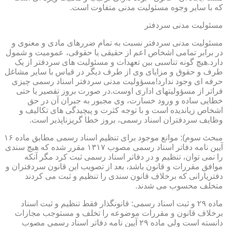
که با سایر وجوه مسئولیت مدنی متفاوت است.
مسئولیت مدنی سردفتر
مسئولیت مدنی سردفتر نسبت به تمام ضررهای مادی و معنوی و
در برابر تمامی اشخاص اعم از حقیقی یا حقوقی، عمومیت و شمول
دارد.هیچ گونه تناسبی بین تعهدات و مسئولیت های سردفتر از یک
طرف و حقوق و مزایای وی از طرف دیگر در قیاس با سایر مشاغل
حرفه ای وجود ندارد!مسؤولیت مدنی سردفتر اسناد رسمی چیزی
فراتر از مسؤولیتهای اداری اوست.در صورت بروز تقصیر یا حتی
خطایی ساده و ورود خسارت، وی مجبور به جبران آن در حق
اشخاص زیاندیده است و با توجه کثرت و پیچیدگی های تکالیف و
وظایف سردفتران اسناد رسمی، بروز خطا گریزناپذیر است.
مبحث سوم): موانع موجود برای تنظیم اسناد رسمی مطابق ماده ۱۶
آیین نامه دفاتر اسناد رسمی مصوب ۱۳۱۷ مقرر شده که هیچ سندی
را نمی توان، تنظیم و در دفاتر اسناد رسمی ثبت کرد مگر آنکه
موافق مقررات و قانون باشد، بعد از تصویب این قانون سردفتران و
دفتریارانی که برخلاف قانون سندی را تنظیم و ثبت می کردند
متخلف محسوب می شدند.
ماده ۲۹ و ثبت اسناد رسمی: قانونگذار فقط تنظیم و ثبت اسناد
برخلاف قانون و مقررات موضوعه را تخلف و مستوجب مجازات
دانسته است ولی ماده ۲۹ آیین نامه دفاتر اسناد رسمی مصوب