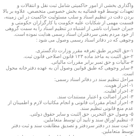
واگذاری بخشی از امور حاکمیتی شامل ثبت نقل و انتقالات و
تعهدات توسط قوه قضائیه به بخش خصوصی متخصص، علاوه بر بالا
بردن دقت در تنظیم اسناد و سلب مسئولیت حاکمیت در این زمینه،
قسمت مهمی از شکایات علیه حکومت یا کارگزاران حکومتی و
جبران خسارات ناشی از اشتباه در تنظیم اسناد را به سمت گروهی
از خود مردم یعنی سردفتران اسناد رسمی هدایت نموده است.
وجوهی که در دفاتر اسناد رسمی وصول می شود :
۱-حق التحریر طبق تعرفه مقرر وزارت دادگستری.
۲-حق الثبت به ماخذ ماده ۱۲۳ قانون اصلاحی قانون ثبت.
۳-مالیات و حق تمبر برابر مقررات مالیاتی.
۴-سایر وجوهی که طبق قوانین وصول آن به عهده دفترخانه محول
است.
مراحل تنظیم سند در دفاتر اسناد رسمی:
۱- احراز هویت.
۲- احراز اهلیت.
۳- احراز اصالت و اعتبار مستندات سند.
۴- احراز انجام مقررات قانونی و انجام مکاتبات لازم و اطمینان از
عدم منع قانونی تنظیم سند.
۵- وصول حق التحریر، حق الثبت و سایر حقوق دولتی.
۶- تنظیم اوراق سند و تایید آن توسط متعاملین.
۷- ثبت سند در دفتر سردفتر و تصدیق مطابقت سند و ثبت دفتر
توسط متعاملین.