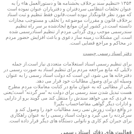
۱۳۵۴ «تنظیم سند برخلاف بخشنامه ها و دستورالعمل ها» را به
عنوان تخلفات انتظامی سردفتران و دفتریاران عنوان نموده است
که مورد نظر قانونگذار نبوده است،قانون فقط تنظیم و ثبت اسناد
برخلاف قانون و مقررات موضوعه را تخلف و مستوجب مجازات
دانسته است.در کشور ایران موانع ایجادشده بر سر راه تنظیم
سندرسمی موجب روی گردانی مردم از تنظیم اسنادرسمی شده
است. این مشکلات زمینه ساز دعوی و باعث افزایش حضور مردم
در محاکم و مراجع قضایی است.
دفتر اسناد رسمی چیست
برای تنظیم رسمی اسناد استعلامات متعددی نیاز است.از جمله
دلایلی که مانع مراجعه مردم برای تنظیم اسناد به صورت رسمی در
دفترخانه ها می شود، این است که دولت اسناد رسمی را به عنوان
وسیله ای برای وصول مطالبات خود قرار می دهد.
یکی از مطالبی که به عنوان مانع در کتابت معاملات مردم مطرح
هست تبدیل شدن سند رسمی برای دولت به “سر گردنه” است؛یعنی
به فردی که می خواهد سندش را منتقل کند می گویند برو از دارایی
و ادارات دیگر گواهی مفاصاحساب بگیر!!
در واقع دولت زورش نمی رسد مطالبات خود را وصول کند و
سرگردنه را می گیرد و دولت اسناد رسمی را به عنوان راهکاری
برای جبران کم کاری و ناتوانی دستگاه های دیگر قرار داده است.
فعالیت های دفاتر اسناد رسمی