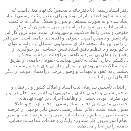
دفتر اسناد رسمی (یا دفترخانه یا محضر) یک نهاد مدنی است که
وابسته به قوه قضائیه ایران بوده و برای تنظیم و ثبت رسمی اسناد
ایجاد شده و به صورت مستقل و بدون وابستگی مالی به حاکمیت
سیاسی اداره می شود. دفتر اسناد رسمی به عنوان یک مرکز
حقوقی و مدنی رابط حاکمیت و شهروندان است، مهم ترین کار این
نهاد تامین و تضمین امنیت حقوقی و اقتصادی جامعه است. سردفتر
در رأس این نهاد شخصاً دارای مسئولیتی مستقل از دولت و قوای
حاکم بوده و با تنظیم دقیق اسناد نقش حساسی در جلوگیری از
وقوع نزاع های بی مورد و کاهش مراجعات مردم به محاکم
دادگستری دارد. کمک به تامین بهداشت حقوقی جامعه، از طریق
تثبیت مالکیت شهروندان بر اموال و دارائی های خود و رسمیت
بخشیدن به عقود و تعهدات و وصول برخی درآمدهای دولت از دیگر
کارهای این نهاد است.
از ابتدای تأسیس سازمان ثبت اسناد و املاک کشور و در نظام و
ساختار سنتی و قدیمی اداری و مدیریتی آن که در عین حال در نوع
خود مترقی بوده، بخشی از وظایف اجرایی بر عهده نهادهای
تخصصی مدنی یعنی دفاتر اسناد رسمی و دفاتر ازدواج و طلاق
محول شده است. دفاتر اسناد رسمی بخش قابل توجهی از عرضه
خدمات ثبتی و تنظیم و ثبت اسناد رسمی را بر عهده داشته و ضمن
انجام امور مزبور کار مشاوره رایگان و خدمات معاضدت قضایی
جامعه را نیز انجام می دهند،