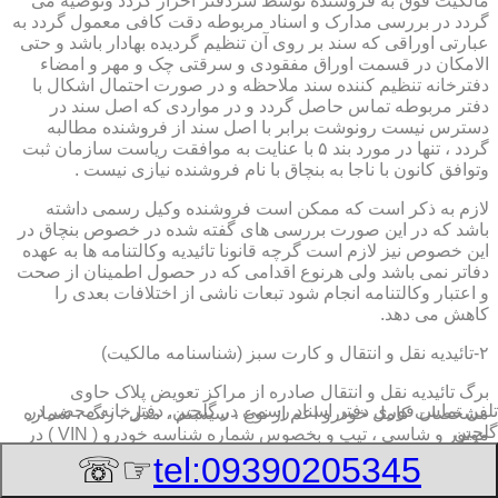
مالکیت فوق به فروشنده توسط سردفتر احراز گردد وتوصیه می
گردد در بررسی مدارک و اسناد مربوطه دقت کافی معمول گردد به
عبارتی اوراقی که سند بر روی آن تنظیم گردیده بهادار باشد و حتی
الامکان در قسمت اوراق مفقودی و سرقتی چک و مهر و امضاء
دفترخانه تنظیم کننده سند ملاحظه و در صورت احتمال اشکال با
دفتر مربوطه تماس حاصل گردد و در مواردی که اصل سند در
دسترس نیست رونوشت برابر با اصل سند از فروشنده مطالبه
گردد ، تنها در مورد بند ۵ با عنایت به موافقت ریاست سازمان ثبت
وتوافق کانون با ناجا به بنچاق با نام فروشنده نیازی نیست .
لازم به ذکر است که ممکن است فروشنده وکیل رسمی داشته
باشد که در این صورت بررسی های گفته شده در خصوص بنچاق در
این خصوص نیز لازم است گرچه قانونا تائیدیه وکالتنامه ها به عهده
دفاتر نمی باشد ولی هرنوع اقدامی که در حصول اطمینان از صحت
و اعتبار وکالتنامه انجام شود تبعات ناشی از اختلافات بعدی را
کاهش می دهد.
۲-تائیدیه نقل و انتقال و کارت سبز (شناسنامه مالکیت)
برگ تائیدیه نقل و انتقال صادره از مراکز تعویض پلاک حاوی
تلفن تماس فوری
دفتر اسناد رسمی در گلچین, دفترخانه,محضر در
مشخصات کامل خودرو اعم از نوع ، سیستم ، مدل ، رنگ ، شماره
گلچین
موتور و شاسی ، تیپ و بخصوس شماره شناسه خودرو ( VIN ) در
صدر صفحه و مشخصات فروشنده و خریدار اعم از مشخصات
☞☏
tel:09390205345
سجلی و شماره ملی و کدپستی و آدرس و شماره انتظامی
اختصاصی آنها با قسمت توضیحات برای هریک در قسمت انتهائی و