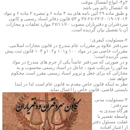
۳و۴- انواع انفصال موقت
۵- انفصال دائم می باشد
و طبق ماده ۲۹ آئین نامه های بند ۴ ماده ۶ و تبصره ۲ ماده ۶ و مواد
۱۴- ۱۷-۱۹-۲۰-۲۴-۲۸-۳۷ و ۵۳ قانون دفاتر اسناد رسمی و کانون
سردفتران و دفتریاران مصوب ۲۷/۱۱/۶۰ موارد تخلفات و مجازات
آن با تفصیل بیان گردیده است.
۲-مسئولیت کیفری :
سردفتر علاوه بر مقررات عام مندرج در قانون مجازات اسلامی،
مقررات خاصی نیز در مواد ۱۰۰ و۱۰۱ و۱۰۲و ۱۰۳ قانون ثبت پیش
بینی گردیده است؛
و در صورتی که سردفتر عامداً یکی از جرم های مندرج در مواد
مذکور را مرتکب شود ، جاعل در اسناد رسمی محسوب و به
مجازاتی که برای جعل و تزویر اسناد رسمی مقرر است محکوم
خواهد شد.
نظر به اینکه قانون خاص مقدم به قانون عام است لذا در ابتدا
بایستی قاضی، قانون خاص را اعمال نماید.
۳-مسئولیت مدنی
سردفتر :
هرگاه سندی به
واسطه تقصیر یا
غفلت مسئول دفتر
از اعتبار افتاده