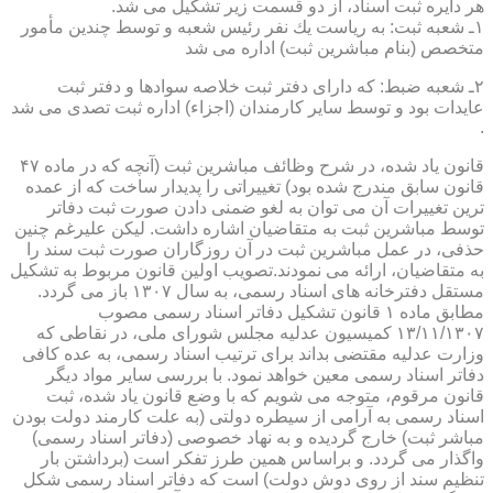
هر دایره ثبت اسناد، از دو قسمت زیر تشكیل می شد.
۱ـ شعبه ثبت: به ریاست یك نفر رئیس شعبه و توسط چندین مأمور
متخصص (بنام مباشرین ثبت) اداره می شد
۲ـ شعبه ضبط: كه دارای دفتر ثبت خلاصه سوادها و دفتر ثبت
عایدات بود و توسط سایر كارمندان (اجزاء) اداره ثبت تصدی می شد
.
قانون یاد شده، در شرح وظائف مباشرین ثبت (آنچه كه در ماده ۴۷
قانون سابق مندرج شده بود) تغییراتی را پدیدار ساخت كه از عمده
ترین تغییرات آن می توان به لغو ضمنی دادن صورت ثبت دفاتر
توسط مباشرین ثبت به متقاضیان اشاره داشت. لیكن علیرغم چنین
حذفی، در عمل مباشرین ثبت در آن روزگاران صورت ثبت سند را
به متقاضیان، ارائه می نمودند.تصویب اولین قانون مربوط به تشكیل
مستقل دفترخانه های اسناد رسمی، به سال ۱۳۰۷ باز می گردد.
مطابق ماده ۱ قانون تشكیل دفاتر اسناد رسمی مصوب
۱۳/۱۱/۱۳۰۷ كمیسیون عدلیه مجلس شورای ملی، در نقاطی كه
وزارت عدلیه مقتضی بداند برای ترتیب اسناد رسمی، به عده كافی
دفاتر اسناد رسمی معین خواهد نمود. با بررسی سایر مواد دیگر
قانون مرقوم، متوجه می شویم كه با وضع قانون یاد شده، ثبت
اسناد رسمی به آرامی از سیطره دولتی (به علت كارمند دولت بودن
مباشر ثبت) خارج گردیده و به نهاد خصوصی (دفاتر اسناد رسمی)
واگذار می گردد. و براساس همین طرز تفكر است (برداشتن بار
تنظیم سند از روی دوش دولت) است كه دفاتر اسناد رسمی شكل