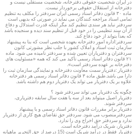
در ایران شخصیت حقوقی دفترخانه، شخصیت مستقلی نیست و
دفترخانه از استقلال حقوقی برخوردار نیست.
ماده ۳۰ قانون دفاتر اسناد رسمی ایران سردفتر را مکلف به تنظیم
تمامی اسناد مراجعه کنندگان می نماید در صورتی که بدیهی است
سردفتر نباید هر سندی تنظیم کند مگر اینکه قدرت استدلال و دفاع
از آن سند تنظیمی را در خود قبل از تنظیم سند دیده و سنجیده باشد
که بعداً بتواند از خود دفاع کند.
سردفتر:اداره امور دفترخانه بعهده شخصی است که بنا به پیشنهاد
سازمان ثبت اسناد و املاک کشور با جلب نظر مشورتی کانون
سردفتران و دفتریاران تعیین شده و سردفتر نامیده می شود. ماده
۲۱ قانون دفاتر اسناد رسمی تأکید می کند که همه «مسئولیت های
دفترخانه بر عهده سردفتر است».
دفتریار :دفتریار سمت معاونت دفترخانه و نمایندگی سازمان ثبت را
دارا می باشد.طبق ماده ۳ قانون دفاتر اسناد رسمی هر دفترخانه
علاوه بر یک دفتریار می تواند یک دفتریار دوم هم داشته باشد.
چگونه یک دفتریار می تواند سردفتر شود ؟
دفتریار اصیل میتواند بعد از سه یا هفت سال سابقه دفتریاری،
سردفتر شوند.
دفتریار برابر مقررات قانون دفاتر اسناد رسمی و با پیشنهاد
سردفترمنصوب می شود. سردفتر حق تقاضای هیچ کاری از دفتریار
ندارد و سردفتر حق اخراج وی را ندارد.
دفتریار، شریک درآمد دفترخانه است.
دفتریار فقط در درآمد شریک است (15 درصد از حق التحریر ماهیانه