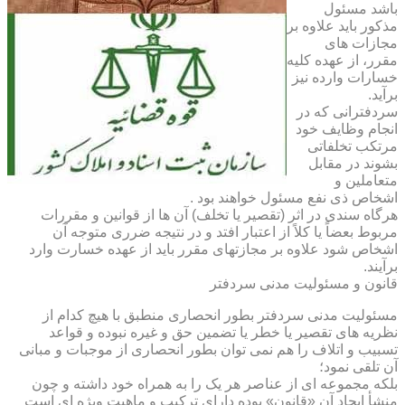
باشد مسئول
مذکور باید علاوه بر
مجازات های
مقرر، از عهده کلیه
خسارات وارده نیز
برآید.
سردفترانی که در
انجام وظایف خود
مرتکب تخلفاتی
بشوند در مقابل
متعاملین و
اشخاص ذی نفع مسئول خواهند بود .
هرگاه سندی در اثر (تقصیر یا تخلف) آن ها از قوانین و مقررات
مربوط بعضاً یا کلاً از اعتبار افتد و در نتیجه ضرری متوجه آن
اشخاص شود علاوه بر مجازتهای مقرر باید از عهده خسارت وارد
برآیند.
قانون و مسئولیت مدنی سردفتر
مسئولیت مدنی سردفتر بطور انحصاری منطبق با هیچ کدام از
نظریه های تقصیر یا خطر یا تضمین حق و غیره نبوده و قواعد
تسبیب و اتلاف را هم نمی توان بطور انحصاری از موجبات و مبانی
آن تلقی نمود؛
بلکه مجموعه ای از عناصر هر یک را به همراه خود داشته و چون
منشأ ایجاد آن «قانون» بوده دارای ترکیب و ماهیت ویژه ای است