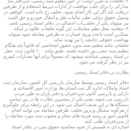
۲- تخلفات به ضرر دولت: در حین تنظیم سند رسمی، سردفتر باید
مدارکی را برای جلب موافقت از ادارات ذیربط استعلام و از طرفین
دریافت کند اگر این کار انجام نشود، تخلف رخ داده است. کوتاهی در
وصول حقوق دولتی نظیر مالیات نقل و انتقال خودرو و حق الثبت
نیز میتواند یکی از تخلفـــات احتمالی در دفاتر اسناد رسمی باشد.
۳- مفاسد مخل نظم معاملات: این گونه تخلفات علاوه بر اینکه
ممکــن است باعث ورود خسارت به طرفین معامله شود میتواند
بهداشت حقوقی جامعه را نیز تهدید نماید.
تخلفاتی مانند تنظیم سند بدون حضور اشخاصی که قانوناً باید هنگام
تنظیم سند حضــــور داشته باشند، طبق ماده ۱۰۰ قانون ثبت، جعل
در اسناد رسمی شناخته میشود که معمولاً برای آنها مجـازات کیفری
نیز در نظر گرفته می شود.
نظارت بر دفاتر اسناد رسمی:
دفاتر اسناد رسمی توسط سازمان بازرسی کل کشور، سازمان ثبت
اسناد واملاک، اداره کل ثبت استان ها، وزارت امور اقتصادی و
دارایی و بازرسی کانون سردفتران و دفتر یاران به طور مرتب
بازرسی می شوند. یعنی یکی از بیشترین نظارت ها در بین تمامی
دستگاه ها بر این صنف اعمال می شود. در این رابطه برای جلوگیری
از هرگونه مشکل و بروز تخلف، طرفین معامله می توانند انجام
قانونی امور و رسید هزینه های مجاز و مصوب ثبت مورد معامله را
از سردفتران طلب کنند.
اشاره ای به قسمتی از نحوه محاسبه حقوق ثبتی در دفاتر اسناد