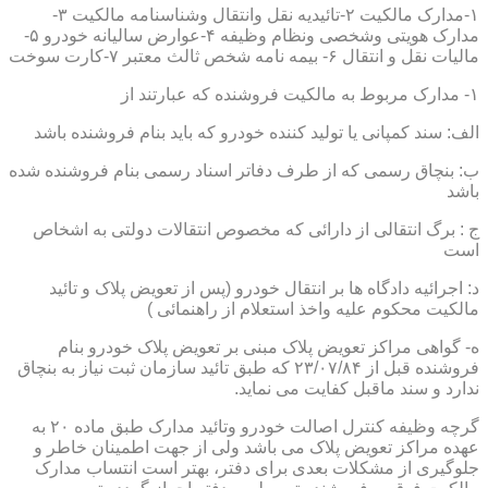
۱-مدارک مالکیت ۲-تائیدیه نقل وانتقال وشناسنامه مالکیت ۳-
مدارک هویتی وشخصی ونظام وظیفه ۴-عوارض سالیانه خودرو ۵-
مالیات نقل و انتقال ۶- بیمه نامه شخص ثالث معتبر ۷-کارت سوخت
۱- مدارک مربوط به مالکیت فروشنده که عبارتند از
الف: سند کمپانی یا تولید کننده خودرو که باید بنام فروشنده باشد
ب: بنچاق رسمی که از طرف دفاتر اسناد رسمی بنام فروشنده شده
باشد
ج : برگ انتقالی از دارائی که مخصوص انتقالات دولتی به اشخاص
است
د: اجرائیه دادگاه ها بر انتقال خودرو (پس از تعویض پلاک و تائید
مالکیت محکوم علیه واخذ استعلام از راهنمائی )
ه- گواهی مراکز تعویض پلاک مبنی بر تعویض پلاک خودرو بنام
فروشنده قبل از ۲۳/۰۷/۸۴ که طبق تائید سازمان ثبت نیاز به بنچاق
ندارد و سند ماقبل کفایت می نماید.
گرچه وظیفه کنترل اصالت خودرو وتائید مدارک طبق ماده ۲۰ به
عهده مراکز تعویض پلاک می باشد ولی از جهت اطمینان خاطر و
جلوگیری از مشکلات بعدی برای دفتر، بهتر است انتساب مدارک