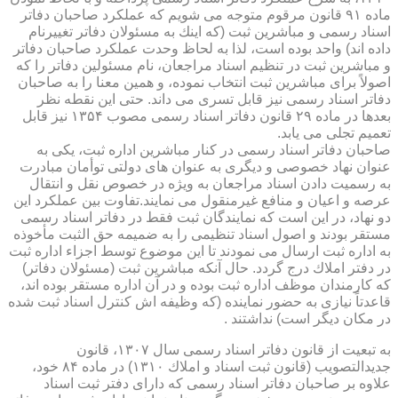
ماده ۹۱ قانون مرقوم متوجه می شویم كه عملكرد صاحبان دفاتر
اسناد رسمی و مباشرین ثبت (كه اینك به مسئولان دفاتر تغییرنام
داده اند) واحد بوده است، لذا به لحاظ وحدت عملكرد صاحبان دفاتر
و مباشرین ثبت در تنظیم اسناد مراجعان، نام مسئولین دفاتر را كه
اصولاً برای مباشرین ثبت انتخاب نموده، و همین معنا را به صاحبان
دفاتر اسناد رسمی نیز قابل تسری می داند. حتی این نقطه نظر
بعدها در ماده ۲۹ قانون دفاتر اسناد رسمی مصوب ۱۳۵۴ نیز قابل
تعمیم تجلی می یابد.
صاحبان دفاتر اسناد رسمی در كنار مباشرین اداره ثبت، یكی به
عنوان نهاد خصوصی و دیگری به عنوان های دولتی توأمان مبادرت
به رسمیت دادن اسناد مراجعان به ویژه در خصوص نقل و انتقال
عرصه و اعیان و منافع غیرمنقول می نمایند.تفاوت بین عملكرد این
دو نهاد، در این است كه نمایندگان ثبت فقط در دفاتر اسناد رسمی
مستقر بودند و اصول اسناد تنظیمی را به ضمیمه حق الثبت مأخوذه
به اداره ثبت ارسال می نمودند تا این موضوع توسط اجزاء اداره ثبت
در دفتر املاك درج گردد. حال آنكه مباشرین ثبت (مسئولان دفاتر)
كه كارمندان موظف اداره ثبت بوده و در آن اداره مستقر بوده اند،
قاعدتاً نیازی به حضور نماینده (كه وظیفه اش كنترل اسناد ثبت شده
در مكان دیگر است) نداشتند .
به تبعیت از قانون دفاتر اسناد رسمی سال ۱۳۰۷، قانون
جدیدالتصویب (قانون ثبت اسناد و املاك ۱۳۱۰) در ماده ۸۴ خود،
علاوه بر صاحبان دفاتر اسناد رسمی كه دارای دفتر ثبت اسناد