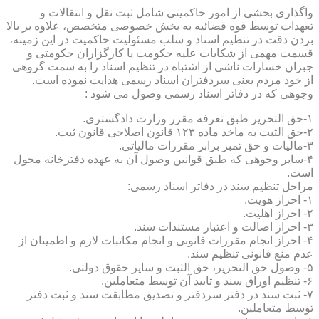
واگذاری بخشی از امور حاکمیتی شامل ثبت نقل و انتقالات و
تعهدات توسط قوه قضائیه به بخش خصوصی متخصص، علاوه بر بالا
بردن دقت در تنظیم اسناد و سلب مسئولیت حاکمیت در این زمینه،
قسمت مهمی از شکایات علیه حکومت یا کارگزاران حکومتی و
جبران خسارات ناشی از اشتباه در تنظیم اسناد را به سمت گروهی
از خود مردم یعنی سردفتران اسناد رسمی هدایت نموده است.
وجوهی که در دفاتر اسناد رسمی وصول می شود :
۱-حق التحریر طبق تعرفه مقرر وزارت دادگستری.
۲-حق الثبت به ماخذ ماده ۱۲۳ قانون اصلاحی قانون ثبت.
۳-مالیات و حق تمبر برابر مقررات مالیاتی.
۴-سایر وجوهی که طبق قوانین وصول آن به عهده دفترخانه محول
است.
مراحل تنظیم سند در دفاتر اسناد رسمی:
۱- احراز هویت.
۲- احراز اهلیت.
۳- احراز اصالت و اعتبار مستندات سند.
۴- احراز انجام مقررات قانونی و انجام مکاتبات لازم و اطمینان از
عدم منع قانونی تنظیم سند.
۵- وصول حق التحریر، حق الثبت و سایر حقوق دولتی.
۶- تنظیم اوراق سند و تایید آن توسط متعاملین.
۷- ثبت سند در دفتر سردفتر و تصدیق مطابقت سند و ثبت دفتر
توسط متعاملین.