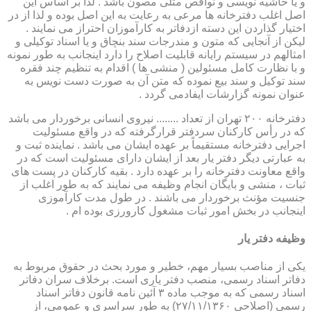
و یا حاشیه نویسی و نواقص مثلی مصون باشد . لذا بر اساس این
اصل اغلب دفترخانه ها مرعی به رعایت به این اصل بوده و لذا از در
اختیار گذاردن این دسته ازدفاتر به کارآموزان احتراز می نمایند .
لیکن از آنجایی که متون و مندرجات سند بنچاق و یا اسناد توکیلی و
امثالهم در سیستم رایانه قابلیت اصلاح را دارد اینجانب به طور نمونه
و با نظارت کامل مسئولین ( منشی ها ) اقدام به تنظیم چند فقره
سند توکیل و سند بیع نموده که متن آن به صورت دست نویس به
عنوان نمونه گزارشات ایفادمی گردد .
دفترخانه ۲۰۰ تهران از تعداد ........ نیروی انسانی برخوردار می باشد
که در رأس کارکنان سردفتر قرارگرفته که در واقع مسئولیت
اجرایی دفترخانه مستقیماً بر عهده ایشان می باشد . نماینده ثبت و
به عبارتی دیگر دفتر یار بعد از ایشان دارای مسئولیت است که در
واقع معاونت دفترخانه را بر عهده دارد . بقیه کارکنان در پست های
ثبات ، منشی و بایگان انجام وظیفه می نمایند که به طور اغلب از
جنسیت مؤنث برخوردار می باشند . در طول مدت کارآموزی
اینجانب در بخش امور ثبات مشغول کارورزی بوده ام .
وظیفه دفتر یار
یكی از مناصب بسیار مهم، خطیر و مورد بحث در حقوق مربوط به
دفاتر اسناد رسمی، منصب دفتر یاری است. برخلاف سران دفاتر
اسناد رسمی كه به موجب ماده ۳ آئین نامه قانون دفاتر اسناد
رسمی (اصلاحی ۲۷/۱۱/۱۳۶۰) به طور سراسری و عمومی، از