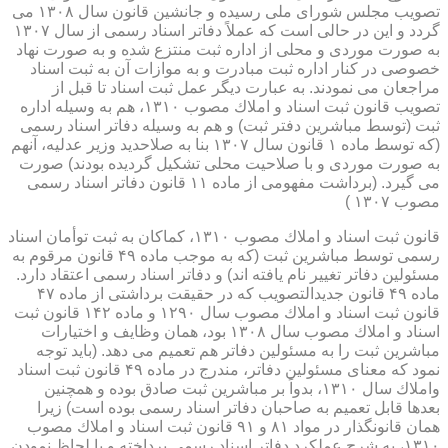
تصویب مجلس شورای ملی رسیده و جانشین قانون سال ۱۳۰۸ می
گردد و این در حالی است كه عملاً دفاتر اسناد رسمی از سال ۱۳۰۷
به صورت موردی و محلی از اداره ثبت منتزع شده و به صورت نهاد
خصوصی در كنار اداره ثبت مبادرت و به موازات آن به ثبت اسناد
مراجعان می نمودند. به عبارت دیگر عمل ثبت اسناد تا قبل از
تصویب قانون ثبت اسناد و املاك مصوب ۱۳۱۰، هم به وسیله اداره
ثبت (توسط مباشرین دفتر ثبت) و هم به وسیله دفاتر اسناد رسمی
(كه توسط ماده ۱ قانون سال ۱۳۰۷ بنا به صلاحدید وزیر عدلیه، آنهم
به صورت موردی و با صلاحیت محلی تشكیل گردیده بودند) صورت
می گیرد. (برداشت مفهومی از ماده ۱۱ قانون دفاتر اسناد رسمی
مصوب ۱۳۰۷ )
قانون ثبت اسناد و املاك مصوب ۱۳۱۰، كماكان به ثبت توأمان اسناد
رسمی توسط مباشرین ثبت (كه به موجب ماده ۴۹ قانون مرقوم به
مسئولین دفاتر تغییر نام یافته اند) و دفاتر اسناد رسمی اعتقاد دارد.
ماده ۴۹ قانون جدیدالتصویب كه در حقیقت برداشتی از ماده ۴۷
قانون ثبت اسناد و املاك مصوب سال ۱۲۹۰ و ماده ۱۴۲ قانون ثبت
اسناد و املاك مصوب سال ۱۳۰۸ بود، همان وظایف و اختیارات
مباشرین ثبت را به مسئولین دفاتر هم تعمیم می دهد. (باید توجه
نمود كه معنای مسئولین دفاتر، مندرج در ماده ۴۹ قانون ثبت اسناد
واملاك سال ۱۳۱۰، بدواً بر مباشرین ثبت صادق بوده و همچنین
بعدها قابل تعمیم به صاحبان دفاتر اسناد رسمی بوده است) زیرا
همان قانونگذار در مواد ۸۱ و ۹۱ قانون ثبت اسناد و املاك مصوب
۱۳۱۰، به شرح عملكرد دفاتر اسناد رسمی پرداخته و با لحاظ نمودن