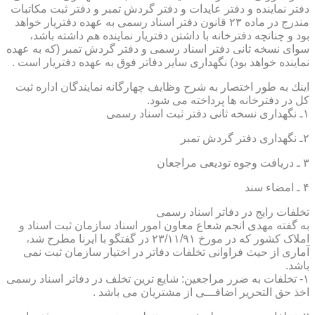
دفتر نماینده و دفتر عایدات و دفتر گردش تمبر و دفتر ثبت مكاتبات
مندرج در ماده ۲۳ قانون دفتر اسناد رسمی به عهده دفتریار خواهد
بود و چنانچه دفترخانه با داشتن دفتریار نماینده هم داشته باشد،
سوای نسخه ثانی دفتر اسناد رسمی و دفتر گردش تمبر (كه به عهده
نماینده خواهد بود) نگهداری سایر دفاتر فوق به عهده دفتریار است .
اینك به طور اختصار به شرح وظایف چهارگانه نمایندگان اداره ثبت
كل در دفترخانه ها پرداخته می شود.
۱ـ نگهداری نسخه ثانی دفتر ثبت اسناد رسمی
۲ـ نگهداری دفتر گردش تمبر
۳ ـ دریافت وجوه تودیعی مراجعان
۴ ـ امضاء سند
تخلفات رایج در دفاتر اسناد رسمی
به گفته مهدی انجم شعاع معاون امور اسناد سازمان ثبت اسناد و
املاک کشور که در مورخ ۲۳/۱۱/۹۱ در گفتگو با ایرنا مطرح شد،
آماری از حیث فراوانی تخلفات دفاتر در اختیار سازمان ثبت نمی
باشد.
۱- تخلفات به ضرر مراجعین: شایع ترین تخلف در دفاتر اسناد رسمی
اخذ حق التحریر اضافـــی از مشتریان می باشد .