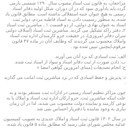
مراجعان، به قانون ثبت اسناد مصوب سال ۱۲۹۰ شمسی بازمی
گردد.باید یادآوری نمود كه در آن دوران، شكل اولیه دفاتر اسناد
رسمی به هیچ عنوان جنبه استقلالی نداشته است. مطابق قانون یاد
شده، به منظور رسمیت دادن به اسناد قاطبه مردم، دوایر ثبت
اسناد به عنوان نهادی دولتی، از دو قسمت ۱ ـ مباشرین ثبت اسناد
۲ـ دفتر راكد تشكیل می گردید. مباشرین ثبت اسناد (اسلاف دولتی
سران دفاتر امروزی)، در حقیقت جزو كارمندان اداره ثبت اسناد
واملاك محسوب می گردیدند كه وظایف آنان در ماده ۴۷ قانون
مرقوم،اینچنین تبیین شده بود .
الف: ثبت اسنادی كه نزد آنان می آورند.
ب: دادن صورت از ثبت دفاتر اسناد و سواد از اسناد ثبت شده.
ج: انجام تصدیقات (مبنای امروزین گواهی امضا ء
د: پذیرش و حفظ اسنادی كه در نزد مباشرین ثبت امانت می گذارند
.
چون مراكز تنظیم اسناد رسمی در ادارات ثبت مستقر بودند و به
علت اینكه مباشرین ثبت، جزو اركان اداره ثبت اسناد و املاك یا به
نوعی كارمند و نماینده دولت محسوب می شدند، لذا در آن زمان
نیازی به وجود نماینده یا دفتریار احساس نمی شد .
در سال ۱۳۰۲ قانون ثبت اسناد و املاك جدیدی به تصویب كمیسیون
عدلیه مجلس شورای ملی رسید كه مطابق ماده ۵ قانون یاد شده،