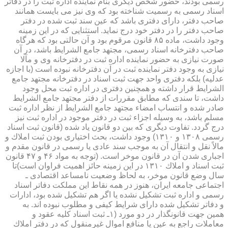
رسمی بودند، حضور شخص دیگری بنام نماینده اداره ثبت را در دفاتر
اسناد رسمی به رسمیت شناخته بود كه وی نیز می بایست همانند
صاحب دفتر، دارای دفتری باشد كه عین سند ثبت شده در دفتر
صاحب دفتر را در دفتر خود درج نماید. استثنایی كه در این زمینه
وجود داشت، ماده ۸۵ قانون مرقوم بود و آن حالتی بود كه هرگاه
صاحب دفترخانه اسناد رسمی، مجتهد جامع الشرایط باشد، در آن
صورت نیازی به حضور نماینده اداره ثبت در دفترخانه وی و مآلا
نیازی به وجود دفتر نماینده ثبت در آن دفترخانه نبوده است (با اجازه
عدلیه) بلكه دفتری واحد جهت ثبت اسناد در دفترخانه مجتهد جامع
الشرایط قرار داشته و همچنین دفتری در اداره ثبت محل وجود
داشت، تا سندی كه مطابق مقررات از دفتر مجتهد جامع الشرایط
صادر شده و انتساب امضاء مجتهد جامع الشرایط از نظر اداره ثبت
مسلم باشد، به وسیله اجزاء ثبت در دفتر موجود در اداره ثبت نیز
درج گردد. تفاوت دیگری كه بین دو قانون یاد شده (قانون ثبت اسناد
رسمی ۱۳۰۸ و ۱۳۱۰) وجود داشت، بحث اختیاری بودن ثبت املاك و
مالاً نقل و انتقال آن به موجب سند عادی یا رسمی در قانون مقدم و
اجباری شدن آن در قانون موخر است. (توجه به مواد ۴۶ و ۴۷ قانون
ثبت اسناد و املاك ۱۳۱۰ در این زمینه حائز اهمیت فراوان است)تا
سال وضع قانون موخر، به لحاظ وضعیت نامساعد اقتصادی ـ
اجتماعی جامعه ایران، هنوز در همه نقاط این مملكت دفاتر اسناد
رسمی و اداره ثبت تشكیل نشده یا اگر هم تشكیل شده بود، ادارات
و دفاتر تشكیل شده دارای شرایط كیفی و مطلوب نبوده اند. به
همین جهت قانونگذار در دو مورد (۱ـ ثبت اسناد كلیه عقود و
معاملات راجع به عین یا منافع اموال غیرمنقول كه در دفتر املاك