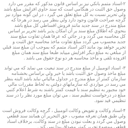
۲-اسناد متمم بانكي نيز بر اساس قانون مذكور كه مقرر مي دارد
وصول حق الثبت در هنگامي است كه سند حاوي افزايش مبلغ باشد
ولي تحرير نسبت به كل مبلغ تعلق مي گيرد ، در اين گونه موارد نيز
گرچه صراحت قانون وجود دارد ولي بنظر مي رسد در هرجا كه
مبلغ مندرج در سند جديد مانند فروش اقساطي كل مبلغ باشد
بنحوي كه اطلاق مبلغ سند بر آن امكان پذير باشد تحرير بر اساس
كل محاسبه مي گردد و در جائي كه عرفا همان تفاوت مبلغ سند
جديد محسوب مي گردد مبلغ تفاوت ماخذ محاسبه حق الثبت و
تحرير خواهد بود مانند اكثر اسناد متمم كه بموجب آن مبلغ سند قبلي
از مبلغي به مبلغ ديگر افزايش مييابد طبعا مبلغ سند همان مبلغ
افزوده تلقی و مأخذ محاسبه هر دو نوع حقوق می باشد .
۳- اسناد اتومبيل از مبلغ مندرج در سند تبعيت مي نمايد كه مي تواند
مبلغ ماخذ وصول حق الثبت باشد يا خير ولي براساس بخشنامه
سازمان كمتر از مبلغ مندرج در جداول مالياتي نبايد باشد البته بنظر
مي رسد در مواردي كه سازمانهاي دولتي به لحاظ مقررات مالي
خود مجبور به تنظيم سند با قيمت كمتر باشند به شرط اعلام كتبي
مبلغ در درخواست تنظيم سند ، مي توان مبلغ مورد نظر را در سند
تنظيمي قيد نمود.
۴-اسناد وكالت و تفويض وكالت اتومبيل ، گرچه وكالت فروش است
ولي طبق همان تعرفه مصوب ، حق التحرير آن همانند سند قطعي
وصول مي گردد و بعلت نبودن مبلغ در سند وكالت، برخلاف اسناد
قطعی موضوع تحریر کمتر مصداق پیدا نمی کند .