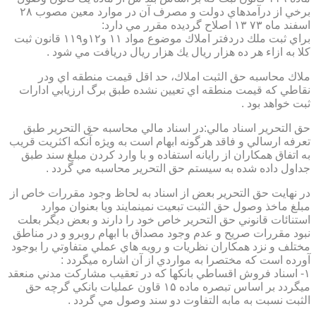
برخي از درآمدهاي دولت و مصرف آن در موارد معين مصوب ۲۸
اسفند ماه ۷۳ ۱۳ اصلاح گرديده مقرر مي دارد:
براي ثبت ملك دردفتر املاك موضوع مواد ۱۱ و۱۲و۱۱۹ قانون ثبت
كلا به ازاء هر ده هزار ريال يك هزار ريال دريافت مي شود .
ملاك محاسبه حق الثبت املاك، حد اقل قيمت منطقه اي ودر
نقاطي كه قيمت منطقه اي تعيين نشده طبق برگ ارزيابي ادارات
ثبت خواهد بود .
حق التحرير اسناد مالي:در اسناد مالي محاسبه حق التحرير طبق
تعرفه ارسالي و فاقد هرگونه ابهام است به ويژه آنكه اكثريت قريب
به اتفاق همكاران از رايانه استفاده و با وارد كردن مبلغ سند طبق
جداول داده شده به سيستم حق التحرير محاسبه مي گردد .
در نهايت حق التحرير بعض از اسناد به لحاظ وجود مقررات خاص از
مبلغ ماخذ وصول حق الثبت تبعيت نمينمايند ويا بعنوان موارد
استنائات قانوني حق التحرير خاص خود را دارند و بعض ديگر بعلت
نبود مقررات صريح و عدم وجود مصداق با ابهام روبرو و در مناطق
مختلف و نزد همكاران نظريات و رويه هاي عملي متفاوتي را بوجود
آورده است كه مختصرا به مواردي از آن اشاره ميگردد :
۱- اسناد فروش اقساطي بانكها كه در تعقيب مشاركت مدني منعقد
ميگردد بر اساس تبصره ماده ۱۵ قاون عمليات بانكي گرچه حق
الثبت نسبت به مابه التفاوت دو سند وصول مي گردد .