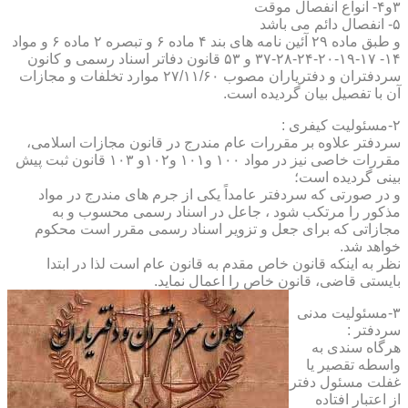
۳و۴- انواع انفصال موقت
۵- انفصال دائم می باشد
و طبق ماده ۲۹ آئین نامه های بند ۴ ماده ۶ و تبصره ۲ ماده ۶ و مواد
۱۴- ۱۷-۱۹-۲۰-۲۴-۲۸-۳۷ و ۵۳ قانون دفاتر اسناد رسمی و کانون
سردفتران و دفتریاران مصوب ۲۷/۱۱/۶۰ موارد تخلفات و مجازات
آن با تفصیل بیان گردیده است.
۲-مسئولیت کیفری :
سردفتر علاوه بر مقررات عام مندرج در قانون مجازات اسلامی،
مقررات خاصی نیز در مواد ۱۰۰ و۱۰۱ و۱۰۲و ۱۰۳ قانون ثبت پیش
بینی گردیده است؛
و در صورتی که سردفتر عامداً یکی از جرم های مندرج در مواد
مذکور را مرتکب شود ، جاعل در اسناد رسمی محسوب و به
مجازاتی که برای جعل و تزویر اسناد رسمی مقرر است محکوم
خواهد شد.
نظر به اینکه قانون خاص مقدم به قانون عام است لذا در ابتدا
بایستی قاضی، قانون خاص را اعمال نماید.
۳-مسئولیت مدنی
سردفتر :
هرگاه سندی به
واسطه تقصیر یا
غفلت مسئول دفتر
از اعتبار افتاده