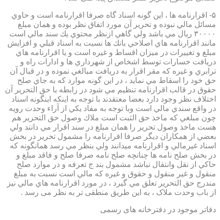
۵- اقرارنامه ها ، اين گونه اسناد گاه صرفا اقرارنامه است و حاوي
مسائل مالي نبوده و تحرير آن مورد اتفاق نظر بوده و همان مبلغ
۳۰۰۰۰ ريال مي باشد ولي گاهي ازنظر محتوي يك سند مالي است
مانند اقرارنامه هاي اصلاحي بانك ها نسبت به اسناد قبلي و افزايش
مبلغ و تغييرات در ميزان اقساط و غيره است و يا اقرارنامه هاي
دريافت خسارات توسط اشخاص از شهرداري ها و ادارات راه و
ترابري و غيره كه مقر اقرار به دريافت مبالغي نموده و در قبال آن
حق خود را اسقاط مي نمايد ، در اين گونه موارد كه به جاي صلح
حقوق در قالب اقرارنامه تنظيم مي شود در رابطه با حق التحرير آن
اختلاف نظر وجود دارد بعضا معتقدند با توجه به اينكه اينگونه اسناد
در واقع سندي مالي است وبا توجه به مفاد يكي از آراء وحدت رويه
چون مبلغي كه ماخذ حق الثبت است ملاك وصول حق التحرير هم
هست ماخذ وصول تحرير را همان مبلغ در سند اقرار مي دانند ولي
بعضي از همكاران ديگر صرفا اقرارنامه را مشمول تحرير در بخش
اسناد غيرمالي و اقرارنامه ميدانند ولي بنظر مي رسد همانگونه كه
در بخش صلح نامه ها چنانچه صلح نامه صرفا صلح و فاقد مبلغ و
حاكي از نقل وانتقال نباشد مشمول بند ج تعرفه و در موارد صلح
منقول و غير منقول و حقوق و غيره كه مالي است نسبت به مبلغ
مندرج حق التحرير تعلق مي گيرد ، در مورد اقرارنامه هاي مالي نيز
از باب وحدت ملاک ، به این طریق منطقی تر به نظر می رسد .
دفاتر موجود در دفترخانه های رسمی