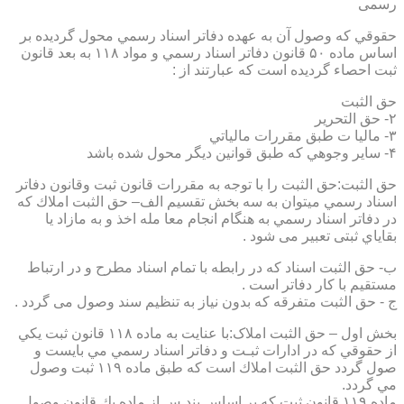
رسمی
حقوقي كه وصول آن به عهده دفاتر اسناد رسمي محول گرديده بر
اساس ماده ۵۰ قانون دفاتر اسناد رسمي و مواد ۱۱۸ به بعد قانون
ثبت احصاء گرديده است كه عبارتند از :
حق الثبت
۲- حق التحرير
۳- ماليا ت طبق مقررات مالياتي
۴- ساير وجوهي كه طبق قوانين ديگر محول شده باشد
حق الثبت:حق الثبت را با توجه به مقررات قانون ثبت وقانون دفاتر
اسناد رسمي ميتوان به سه بخش تقسيم الف– حق الثبت املاك كه
در دفاتر اسناد رسمي به هنگام انجام معا مله اخذ و به مازاد يا
بقاياي ثبتی تعبیر می شود .
ب- حق الثبت اسناد كه در رابطه با تمام اسناد مطرح و در ارتباط
مستقيم با كار دفاتر است .
ج - حق الثبت متفرقه كه بدون نياز به تنظیم سند وصول می گردد .
بخش اول – حق الثبت املاک:با عنايت به ماده ۱۱۸ قانون ثبت يكي
از حقوقي كه در ادارات ثبـت و دفاتر اسناد رسمي مي بايست و
صول گردد حق الثبت املاك است كه طبق ماده ۱۱۹ ثبت وصول
مي گردد.
ماده ۱۱۹ قانون ثبت كه بر اساس بند س از ماده يك قانون وصول