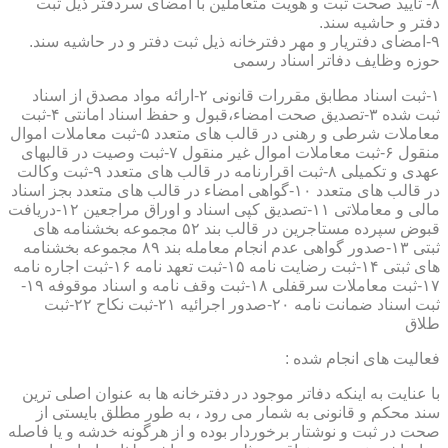
۸- تایید صحت ثبت و هویت متعاملین با امضای سردفتر ذیل ثبت
دفتر و حاشیه سند.
۹-امضای دفتریار و مهر دفترخانه ذیل ثبت دفتر و در حاشیه سند.
حوزه وظایف دفاتر اسناد رسمی
۱-ثبت اسناد مطابق مقررات قانونی ۲-ارائه مواد مصدق از اسناد
ثبت شده ۳-تصدیق صحت امضاء،قبول و حفظ اسناد امانتی ۴-ثبت
معاملات شرطی و رهنی در قالب های متعدد ۵-ثبت معاملات اموال
منقول ۶-ثبت معاملات اموال غیر منقول ۷-ثبت وصیت در قالبهای
عهدی و تکمیلی ۸-ثبت اقرارنامه در قالب های متعدد ۹-ثبت وکالت
در قالب های متعدد ۱۰-گواهی امضاء در قالب های متعدد بجز اسناد
مالی و معاملاتی ۱۱-تصدیق کپی اسناد و اوراق مراجعین ۱۲-دریافت
قبوض سپرده مستاجرین در قالب بند ۵۲ مجموعه بخشنامه های
ثبتی ۱۳-صدور گواهی عدم انجام معامله بند ۸۹ مجموعه بخشنامه
های ثبتی ۱۴-ثبت رضایت نامه ۱۵-ثبت تعهد نامه ۱۶-ثبت اجاره نامه
۱۷-ثبت معاملات سرقفلی ۱۸-ثبت وقف نامه و اسناد موقوفه ۱۹-
ثبت اسناد ضمانت نامه ۲۰-صدور اجرائیه ۲۱-ثبت نکاح ۲۲-ثبت
طلاق
فعالیت های انجام شده :
با عنایت به اینکه دفاتر موجود در دفترخانه ها به عنوان اصلی ترین
سند محکم و قانونی به شمار می رود ، به طور مطلق بایستی از
صحت در ثبت و نوشتار برخوردار بوده و از هرگونه خدشه و یا فاصله