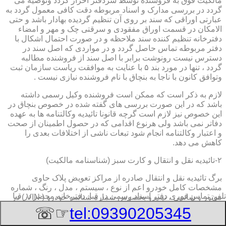
مالکیت فوق به فروشنده توسط سردفتر احراز گردد وتوصیه می
گردد در بررسی مدارک و اسناد مربوطه دقت کافی معمول گردد به
عبارتی اوراقی که سند بر روی آن تنظیم گردیده بهادار باشد و حتی
الامکان در قسمت اوراق مفقودی و سرقتی چک و مهر و امضاء
دفترخانه تنظیم کننده سند ملاحظه و در صورت احتمال اشکال با
دفتر مربوطه تماس حاصل گردد و در مواردی که اصل سند در
دسترس نیست رونوشت برابر با اصل سند از فروشنده مطالبه
گردد ، تنها در مورد بند ۵ با عنایت به موافقت ریاست سازمان ثبت
وتوافق کانون با ناجا به بنچاق با نام فروشنده نیازی نیست .
لازم به ذکر است که ممکن است فروشنده وکیل رسمی داشته
باشد که در این صورت بررسی های گفته شده در خصوص بنچاق در
این خصوص نیز لازم است گرچه قانونا تائیدیه وکالتنامه ها به عهده
دفاتر نمی باشد ولی هرنوع اقدامی که در حصول اطمینان از صحت
و اعتبار وکالتنامه انجام شود تبعات ناشی از اختلافات بعدی را
کاهش می دهد.
۲-تائیدیه نقل و انتقال و کارت سبز (شناسنامه مالکیت)
برگ تائیدیه نقل و انتقال صادره از مراکز تعویض پلاک حاوی
مشخصات کامل خودرو اعم از نوع ، سیستم ، مدل ، رنگ ، شماره
تلفن تماس فوری
دفتر اسناد رسمی در قبا, دفترخانه,محضر در قبا
موتور و شاسی ، تیپ و بخصوس شماره شناسه خودرو ( VIN ) در
صدر صفحه و مشخصات فروشنده و خریدار اعم از مشخصات
☞☏
tel:09390205345
سجلی و شماره ملی و کدپستی و آدرس و شماره انتظامی
اختصاصی آنها با قسمت توضیحات برای هریک در قسمت انتهائی و