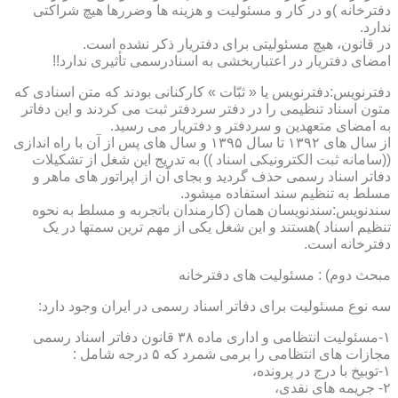
دفترخانه )و در کار و مسئولیت و هزینه ها وضررها هیچ شراکتی
ندارد.
در قانون، هیچ مسئولیتی برای دفتریار ذکر نشده است.
امضای دفتریار در اعتباربخشی به اسنادرسمی تأثیری ندارد!!
دفترنویس:دفترنویس یا « ثبّات » کارکنانی بودند که متن اسنادی که
متون اسناد تنظیمی را در دفتر سردفتر ثبت می کردند و این دفاتر
به امضای متعهدین و سردفتر و دفتریار می رسید.
از سال های ۱۳۹۲ تا سال ۱۳۹۵ و سال های پس از آن با راه اندازی
((سامانه ثبت الکترونیکی اسناد )) به تدریج این شغل از تشکیلات
دفاتر اسناد رسمی حذف گردید و بجای آن از اپراتور های ماهر و
مسلط به تنظیم سند استفاده میشود.
سندنویس:سندنویسان همان (کارمندان باتجربه و مسلط به نحوه
تنظیم اسناد )هستند و این شغل یکی از مهم ترین سمتها در یک
دفترخانه است.
مبحث دوم) : مسئولیت های دفترخانه
سه نوع مسئولیت برای دفاتر اسناد رسمی در ایران وجود دارد:
۱-مسئولیت انتظامی و اداری ماده ۳۸ قانون دفاتر اسناد رسمی
مجازات های انتظامی را برمی شمرد که ۵ درجه شامل :
۱-توبیخ با درج در پرونده،
۲- جریمه های نقدی،