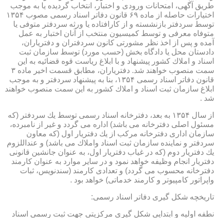
طریق آگهی، امتحانات ورودی و اختبار، انتخاب گردیده یا به موجب
اختیارات حاصله از ماده ۶۹ قانون دفاتر اسناد رسمی مصوب ۱۳۵۴
توسط سردفتر بازنشسته و از كارافتاده یا ورثه سردفتر متوفی یا
متوفاه معرفی و توسط كمیسیون منتخب از آنان اختبار به عمل
آمده و پس از اخذ نظر مشورتی كانون سردفتران و دفتریاران،
دادستان محل یا دادگاه بخش (حسب مورد) توسط سازمان ثبت
اسناد و املاك كشور پیشنهاد و با ابلاغ ریاست قوه قضائیه به این
سمت منصوب خواهند شد. دفتریاران، مطابق قسمت اخیر ماده ۳
قانون دفاتر اسناد رسمی ۱۳۵۴، بنا به پیشنهاد سردفتر و به موجب
ابلاغ سازمان ثبت اسناد و املاك كشور به این سمت منصوب خواهند
شد .
از سال ۱۳۵۴ به بعد، دفترخانه اسناد رسمی توسط یك سردفتر (كه
مسئول اصلی دفترخانه می باشد) اداره می گردد و غیر از نامبرده،
سازمان اداری دفترخانه مركب از یك دفتریار اول (كه معاون
سردفتر و نماینده سازمان ثبت اسناد واملاك می باشد) و عنداللزوم
یك دفتریار دوم (كه در غیاب دفتریار اول، به عنوان جانشین قانونی
دفتریار انجام وظیفه خواهد نمود و در سایر موارد به عنوان كارمند
دفترخانه محسوب می گردد) و تعدادی كارمند (سندنویس، ثبات
واپراتور كامپیوتر و كارمند خدماتی) خواهد بود .
تاریخچه شكل گیری دفاتر اسناد رسمی:
نطفه اولیه و ابتدایی شكل گیری مركزیتی جهت ثبت رسمی اسناد