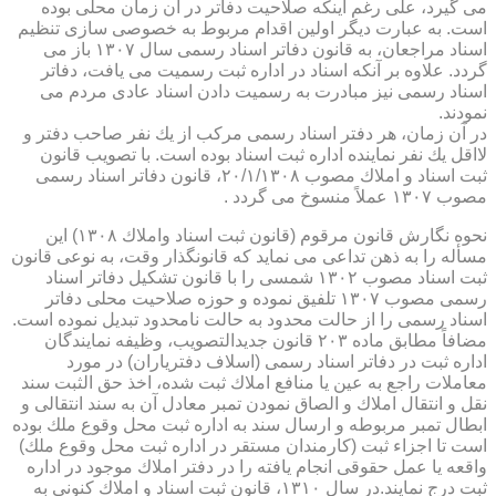
می گیرد، علی رغم اینكه صلاحیت دفاتر در آن زمان محلی بوده
است. به عبارت دیگر اولین اقدام مربوط به خصوصی سازی تنظیم
اسناد مراجعان، به قانون دفاتر اسناد رسمی سال ۱۳۰۷ باز می
گردد. علاوه بر آنكه اسناد در اداره ثبت رسمیت می یافت، دفاتر
اسناد رسمی نیز مبادرت به رسمیت دادن اسناد عادی مردم می
نمودند.
در آن زمان، هر دفتر اسناد رسمی مركب از یك نفر صاحب دفتر و
لااقل یك نفر نماینده اداره ثبت اسناد بوده است. با تصویب قانون
ثبت اسناد و املاك مصوب ۲۰/۱/۱۳۰۸، قانون دفاتر اسناد رسمی
مصوب ۱۳۰۷ عملاً منسوخ می گردد .
نحوه نگارش قانون مرقوم (قانون ثبت اسناد واملاك ۱۳۰۸) این
مسأله را به ذهن تداعی می نماید كه قانونگذار وقت، به نوعی قانون
ثبت اسناد مصوب ۱۳۰۲ شمسی را با قانون تشكیل دفاتر اسناد
رسمی مصوب ۱۳۰۷ تلفیق نموده و حوزه صلاحیت محلی دفاتر
اسناد رسمی را از حالت محدود به حالت نامحدود تبدیل نموده است.
مضافاً مطابق ماده ۲۰۳ قانون جدیدالتصویب، وظیفه نمایندگان
اداره ثبت در دفاتر اسناد رسمی (اسلاف دفتریاران) در مورد
معاملات راجع به عین یا منافع املاك ثبت شده، اخذ حق الثبت سند
نقل و انتقال املاك و الصاق نمودن تمبر معادل آن به سند انتقالی و
ابطال تمبر مربوطه و ارسال سند به اداره ثبت محل وقوع ملك بوده
است تا اجزاء ثبت (كارمندان مستقر در اداره ثبت محل وقوع ملك)
واقعه یا عمل حقوقی انجام یافته را در دفتر املاك موجود در اداره
ثبت درج نمایند.در سال ۱۳۱۰، قانون ثبت اسناد و املاك كنونی به