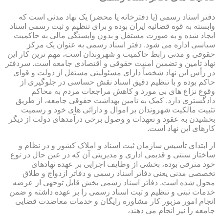
دفتر اسناد رسمی (یا دفترخانه یا محضر) یک نهاد مدنی است که
وابسته به قوه قضائیه ایران بوده و برای تنظیم و ثبت رسمی اسناد
ایجاد شده و به صورت مستقل و بدون وابستگی مالی به حاکمیت
سیاسی اداره می شود. دفتر اسناد رسمی به عنوان یک مرکز
حقوقی و مدنی رابط حاکمیت و شهروندان است، مهم ترین کار این
نهاد تامین و تضمین امنیت حقوقی و اقتصادی جامعه است. سردفتر
در رأس این نهاد شخصاً دارای مسئولیتی مستقل از دولت و قوای
حاکم بوده و با تنظیم دقیق اسناد نقش حساسی در جلوگیری از
وقوع نزاع های بی مورد و کاهش مراجعات مردم به محاکم
دادگستری دارد. کمک به تامین بهداشت حقوقی جامعه، از طریق
تثبیت مالکیت شهروندان بر اموال و دارائی های خود و رسمیت
بخشیدن به عقود و تعهدات و وصول برخی درآمدهای دولت از دیگر
کارهای این نهاد است.
از ابتدای تأسیس سازمان ثبت اسناد و املاک کشور و در نظام و
ساختار سنتی و قدیمی اداری و مدیریتی آن که در عین حال در نوع
خود مترقی بوده، بخشی از وظایف اجرایی بر عهده نهادهای
تخصصی مدنی یعنی دفاتر اسناد رسمی و دفاتر ازدواج و طلاق
محول شده است. دفاتر اسناد رسمی بخش قابل توجهی از عرضه
خدمات ثبتی و تنظیم و ثبت اسناد رسمی را بر عهده داشته و ضمن
انجام امور مزبور کار مشاوره رایگان و خدمات معاضدت قضایی
جامعه را نیز انجام می دهند،