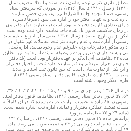
مطابق قانون كنونی ثبت، (قانون ثبت اسناد و املاك مصوب سال
۱۳۱۰) از سال ۱۳۱۰ تا سال ۱۳۱۶، در صورتی كه سردفتر اسناد
رسمی، ضمناً مجتهد جامع الشرایط نیز بود، بدون حضور نماینده
اداره ثبت و به تنهایی دفتر خود را اداره می نمود (صرفاً نامبرده
دارای تعدادی كارمند دفترخانه بوده است) به عبارت دیگر دفتر وی
در زمان حاكمیت قانون یاد شده فاقد نماینده اداره ثبت بوده است
لیكن از این تاریخ به بعد، (ازسال ۱۳۱۶، یعنی سال انتزاع تنظیم سند
رسمی از اداره ثبت و عدم وجود دفتر ثبت معاملات غیرمنقول در
اداره مذكور) دفترخانه وی، علیرغم عدم وجود نماینده اداره ثبت،
می بایست دارای دفتریار بوده و وظیفه نماینده اداره ثبت نیز مطابق
ماده ۲۴ نظامنامه آتی الذكر بر عهده دفتریار بوده است (یك دفتر
جاری در اختیار سردفتر و دفتر نماینده اداره ثبت در اختیار دفتریار)
و این یكی از تفاوت هایی است كه بین قانون ثبت اسناد و املاك
مصوب ۱۳۱۰ از یك طرف و قانون دفاتر اسناد رسمی ۱۳۱۶ از
طرف دیگر وجود داشته است .
در سال ۱۳۱۶ و در اجرای مواد ۹ و ۱۰ و ۱۵، ۲۰، ۲۱، ۲۲، ۲۴، ۳۶،
۵۳، ۵۷ قانون دفاتر اسناد رسمی ۱۳۱۶، نظامنامه قانون دفاتر اسناد
رسمی در ۸۵ ماده به تصویب وزارت عدلیه رسیده كه در آن كاملاً به
مسأله تفكیك عملكرد دفتریار و نماینده اداره ثبت اشاره شده است.
(ماده ۲۴ و ۲۵ نظامنامه مزبور)
براساس ماده ۴۷ قانون دفاتر اسناد رسمی ۱۳۱۶، در سال ۱۳۱۷
آئین نامه دفاتر اسناد رسمی در ۶۴ ماده به تصویب می رسد. ماده
۱۹ آئین نامه مرقوم كماكان بر ضرورت وجودی دو دفتر ثبت اسناد