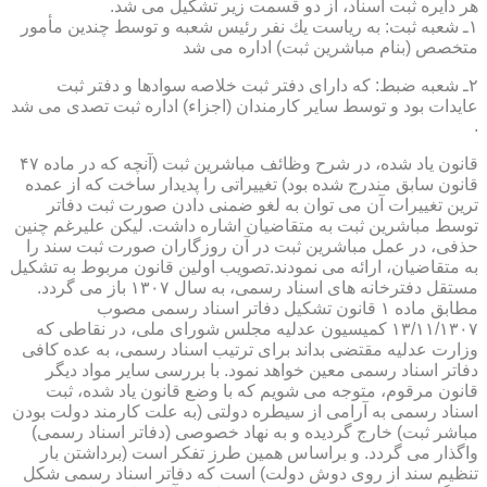
هر دایره ثبت اسناد، از دو قسمت زیر تشكیل می شد.
۱ـ شعبه ثبت: به ریاست یك نفر رئیس شعبه و توسط چندین مأمور
متخصص (بنام مباشرین ثبت) اداره می شد
۲ـ شعبه ضبط: كه دارای دفتر ثبت خلاصه سوادها و دفتر ثبت
عایدات بود و توسط سایر كارمندان (اجزاء) اداره ثبت تصدی می شد
.
قانون یاد شده، در شرح وظائف مباشرین ثبت (آنچه كه در ماده ۴۷
قانون سابق مندرج شده بود) تغییراتی را پدیدار ساخت كه از عمده
ترین تغییرات آن می توان به لغو ضمنی دادن صورت ثبت دفاتر
توسط مباشرین ثبت به متقاضیان اشاره داشت. لیكن علیرغم چنین
حذفی، در عمل مباشرین ثبت در آن روزگاران صورت ثبت سند را
به متقاضیان، ارائه می نمودند.تصویب اولین قانون مربوط به تشكیل
مستقل دفترخانه های اسناد رسمی، به سال ۱۳۰۷ باز می گردد.
مطابق ماده ۱ قانون تشكیل دفاتر اسناد رسمی مصوب
۱۳/۱۱/۱۳۰۷ كمیسیون عدلیه مجلس شورای ملی، در نقاطی كه
وزارت عدلیه مقتضی بداند برای ترتیب اسناد رسمی، به عده كافی
دفاتر اسناد رسمی معین خواهد نمود. با بررسی سایر مواد دیگر
قانون مرقوم، متوجه می شویم كه با وضع قانون یاد شده، ثبت
اسناد رسمی به آرامی از سیطره دولتی (به علت كارمند دولت بودن
مباشر ثبت) خارج گردیده و به نهاد خصوصی (دفاتر اسناد رسمی)
واگذار می گردد. و براساس همین طرز تفكر است (برداشتن بار
تنظیم سند از روی دوش دولت) است كه دفاتر اسناد رسمی شكل