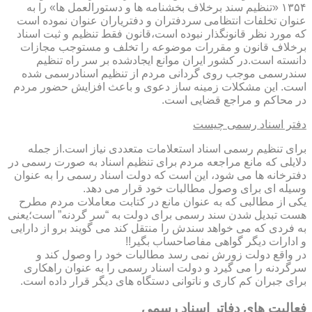
۱۳۵۴ «تنظیم سند برخلاف بخشنامه ها و دستورالعمل ها» را به
عنوان تخلفات انتظامی سردفتران و دفتریاران عنوان نموده است
که مورد نظر قانونگذار نبوده است،قانون فقط تنظیم و ثبت اسناد
برخلاف قانون و مقررات موضوعه را تخلف و مستوجب مجازات
دانسته است.در کشور ایران موانع ایجادشده بر سر راه تنظیم
سندرسمی موجب روی گردانی مردم از تنظیم اسنادرسمی شده
است. این مشکلات زمینه ساز دعوی و باعث افزایش حضور مردم
در محاکم و مراجع قضایی است.
دفتر اسناد رسمی چیست
برای تنظیم رسمی اسناد استعلامات متعددی نیاز است.از جمله
دلایلی که مانع مراجعه مردم برای تنظیم اسناد به صورت رسمی در
دفترخانه ها می شود، این است که دولت اسناد رسمی را به عنوان
وسیله ای برای وصول مطالبات خود قرار می دهد.
یکی از مطالبی که به عنوان مانع در کتابت معاملات مردم مطرح
هست تبدیل شدن سند رسمی برای دولت به “سر گردنه” است؛یعنی
به فردی که می خواهد سندش را منتقل کند می گویند برو از دارایی
و ادارات دیگر گواهی مفاصاحساب بگیر!!
در واقع دولت زورش نمی رسد مطالبات خود را وصول کند و
سرگردنه را می گیرد و دولت اسناد رسمی را به عنوان راهکاری
برای جبران کم کاری و ناتوانی دستگاه های دیگر قرار داده است.
فعالیت های دفاتر اسناد رسمی