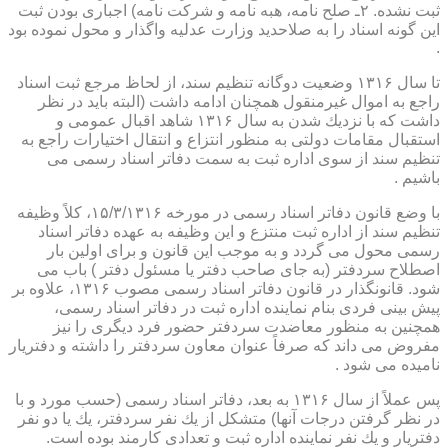
ثبت نشده. ۲ـ صلح نامه، هبه نامه و شركت نامه) اجباری بودن ثبت
این گونه اسناد را به صلاحدید وزارت عدلیه واگذار و محول نموده بود
.
تا سال ۱۳۱۶ وضعیت دوگانه تنظیم سند، از لحاظ مرجع ثبت اسناد
راجع به اموال غیرمنقول همچنان ادامه داشت (البته باید در نظر
داشت كه با نزدیك شدن به سال ۱۳۱۶ شاهد اقبال عمومی و
استقبال مقامات دولتی به منظور انتزاع و انتقال اختیارات راجع به
تنظیم سند از سوی اداره ثبت به سمت دفاتر اسناد رسمی می
باشیم .
با وضع قانون دفاتر اسناد رسمی در مورخه ۱۵/۳/۱۳۱۶، كلاً وظیفه
تنظیم سند از اداره ثبت منتزع و این وظیفه به عهده دفاتر اسناد
رسمی محول می گردد و به موجب این قانون و برای اولین بار
اصطلاح سردفتر (به جای صاحب دفتر یا مسئول دفتر ) باب می
شود. قانونگذار در قانون دفاتر اسناد رسمی مصوب ۱۳۱۶، علاوه بر
پیش بینی فردی بنام نماینده اداره ثبت در دفاتر اسناد رسمی،
همچنین به منظور معاضدت سردفتر حضور فرد دیگری را نیز
مفروض می داند كه صرفاً عنوان معاون سردفتر را داشته و دفتریار
نامیده می شود .
پس عملاً از سال ۱۳۱۶ به بعد، دفاتر اسناد رسمی (حسب مورد و با
در نظر گرفتن درجات آنها) متشكل از یك نفر سردفتر، یك یا دو نفر
دفتریار و یك نفر نماینده اداره ثبت و تعدادی كارمند بوده است.