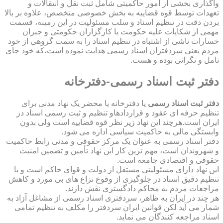
واگذاری بخشی از امور حاکمیتی شامل ثبت نقل و انتقالات و
تعهدات توسط قوه قضاییه به بخش خصوصی متخصص، علاوه بر بالا
بردن دقت در تنظیم اسناد و سلب مسئولیت در این زمینه، قسمت
مهمی از شکایات علیه حکومت یا کارگزاران حکومتی و جبران
خسارات ناشی از اشتباه در تنظیم اسناد را به سمت گروهی از خود
مردم یعنی سردفتران اسناد رسمی هدایت نموده است،که خود جای
تامل و نگرانی بوده و هست.
دفتر ثبت اسناد رسمی-دفترخانه
دفتر ثبت اسناد رسمی
یا دفترخانه یا محضر یک نهاد مدنی برای
تنظیم حرفه ای عقود و قراردادهاو تنظیم و ثبت رسمی اسناد در
ایران است.هرچند این نهاد زیر نظر قوه قضاییه است ولی بدون
وابستگی مالی به حاکمیت سیاسی اداره می شود.
دفتر اسناد رسمی به عنوان یک مرکز حقوقی و مدنی رابط حاکمیت
و شهروندان است، مهم ترین کار این نهاد تأمین و تضمین امنیت
حقوقی و اقتصادی جامعه است.
این نهاد دارای مسئولیتی مستقل از دولت و قوای حاکم است و با
تنظیم دقیق اسناد در جلوگیری از وقوع نزاع های بی مورد و کاهش
مراجعات مردم به محاکم دادگستری نقش دارند.
هر چند در ایران به ظاهر، سردفتری اسناد رسمی از مشاغل آزاد به
شمار می آید لکن قوانین ایران سردفتر را مکلف به تنظیم تمامی
اسناد مراجعه کنندگان می نماید.