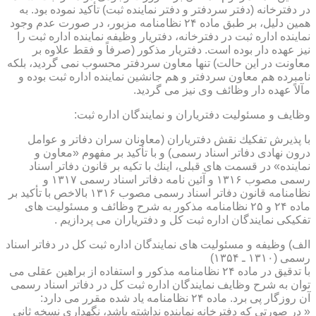
در دفترخانه (دفتر سردفتر و دفتر نماینده ثبت) تأكید نموده بود. به
همین دلیل، بر طبق ماده ۲۴ نظامنامه مزبور، در صورت عدم وجود
نماینده اداره ثبت در دفترخانه، دفتریار وظیفه نماینده اداره ثبت را
نیز عهده دار بوده است. دفتریار مذكور (صرفاً و فقط علاوه بر
معاونت در این حالت) تنها معاون سردفتر محسوب نمی گردید، بلكه
نامبرده هم معاون سردفتر و هم جانشین نماینده اداره ثبت بوده و
مآلاً عهده دار وظائف وی نیز می گردید.
وظایف و مسئولیت دفتریاران و نمایندگان اداره ثبت:
با پذیرش تفكیك نقش دفتریاران (معاونان سران دفاتر و عوامل
درون نهادی دفاتر اسناد رسمی) و با تأكید بر مفهوم «معاون و
نماینده» در قسمت های قبلی، اینك با تكیه بر قانون دفاتر اسناد
رسمی مصوب ۱۳۱۶ و آئین نامه دفاتر اسناد رسمی ۱۳۱۷ و
نظامنامه قانون دفاتر اسناد رسمی مصوب ۱۳۱۶ بالاخص با تأكید بر
ماده ۲۴ و ۲۵ نظامنامه مذكور به شرح وظائف و مسئولیت های
تفكیكی نمایندگان اداره ثبت كل و دفتریاران می پردازیم .
الف) وظیفه و مسئولیت های نمایندگان اداره ثبت كل در دفاتر اسناد
رسمی (۱۳۱۰ ـ ۱۳۵۴)
با تدقیق در ماده ۲۴ نظامنامه مذكور و استفاده از براهین عقلی می
توان به شرح وظایف نمایندگان اداره ثبت كل در دفاتر اسناد رسمی
آن روزگار پی برد. ماده ۲۴ نظامنامه یاد شده مقرر می دارد:
« در صورتی كه دفترخانه نماینده نداشته باشد، نگهداری نسخه ثانی