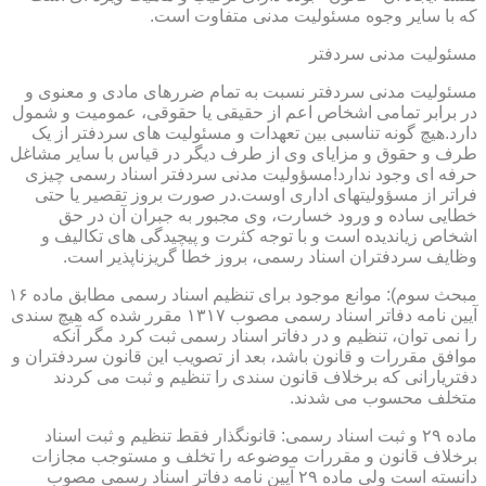
که با سایر وجوه مسئولیت مدنی متفاوت است.
مسئولیت مدنی سردفتر
مسئولیت مدنی سردفتر نسبت به تمام ضررهای مادی و معنوی و
در برابر تمامی اشخاص اعم از حقیقی یا حقوقی، عمومیت و شمول
دارد.هیچ گونه تناسبی بین تعهدات و مسئولیت های سردفتر از یک
طرف و حقوق و مزایای وی از طرف دیگر در قیاس با سایر مشاغل
حرفه ای وجود ندارد!مسؤولیت مدنی سردفتر اسناد رسمی چیزی
فراتر از مسؤولیتهای اداری اوست.در صورت بروز تقصیر یا حتی
خطایی ساده و ورود خسارت، وی مجبور به جبران آن در حق
اشخاص زیاندیده است و با توجه کثرت و پیچیدگی های تکالیف و
وظایف سردفتران اسناد رسمی، بروز خطا گریزناپذیر است.
مبحث سوم): موانع موجود برای تنظیم اسناد رسمی مطابق ماده ۱۶
آیین نامه دفاتر اسناد رسمی مصوب ۱۳۱۷ مقرر شده که هیچ سندی
را نمی توان، تنظیم و در دفاتر اسناد رسمی ثبت کرد مگر آنکه
موافق مقررات و قانون باشد، بعد از تصویب این قانون سردفتران و
دفتریارانی که برخلاف قانون سندی را تنظیم و ثبت می کردند
متخلف محسوب می شدند.
ماده ۲۹ و ثبت اسناد رسمی: قانونگذار فقط تنظیم و ثبت اسناد
برخلاف قانون و مقررات موضوعه را تخلف و مستوجب مجازات
دانسته است ولی ماده ۲۹ آیین نامه دفاتر اسناد رسمی مصوب