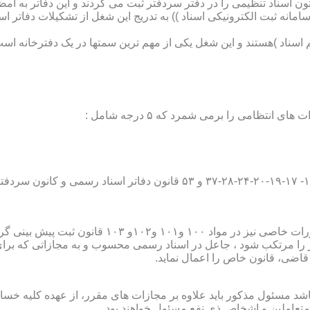
تون اسناد تنظیمی را در دفتر سردفتر ثبت می کردند و این دفاتر به ام
از آن با راه اندازی ((سامانه ثبت الکترونیکی اسناد )) به تدریج این شغل از تشک
اسناد )هستند و این شغل یکی از مهم ترین سمتها در یک دفترخانه است
۱۰ قانون ثبت پیش بینی گردیده است؛
ور را مرتکب شود ، جاعل در اسناد رسمی محسوب و به مجازاتی که بر
 قاضی، قانون خاص را اعمال نماید.
شد مسئول مذکور باید علاوه بر مجازات های مقرر، از عهده کلیه خسارا
متعاملین و اشخاص ذی نفع مسئول خواهند بود .