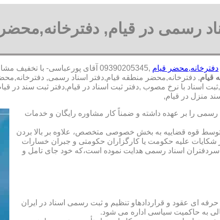
اد رسمی در قیام, دفترخانه,محضر 
دفترخانه,محضر قیام
,09390205345 آقای پورعباسی- با ت
 قیام
, دفترخانه,محضر منطقه قیام,دفتر اسناد رسمی, دفترخانه,محضر
بت اسناد با نرخ مصوب ,دفتر ثبت اسناد در قیام,دفتر ثبت سند در قی
د منزل در قیام,
رسمی را بر عهده داشته و ضمناً کار مشاوره رایگان و خدمات
ت توسط قوه قضاییه به بخش خصوصی متخصص، علاوه بر بالا بردن
 شکایات علیه حکومت یا کارگزاران حکومتی و جبران خسارات
ی سردفتران اسناد رسمی هدایت نموده است،که خود جای تامل و
 حرفه ای عقود و قراردادهاو تنظیم و ثبت رسمی اسناد در ایران
الی به حاکمیت سیاسی اداره می شود.