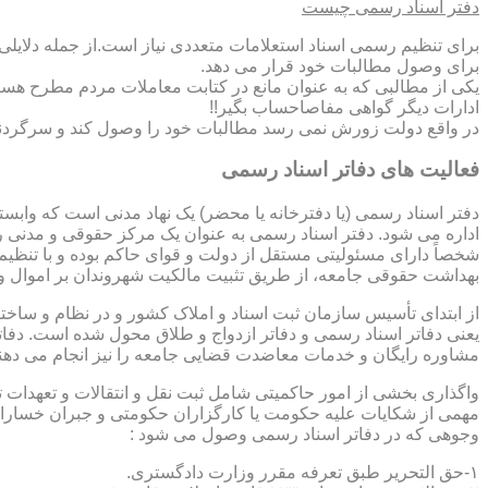
دفتر اسناد رسمی چیست
برای تنظیم رسمی اسناد استعلامات متعددی نیاز است.از جمله دلایل
برای وصول مطالبات خود قرار می دهد.
یکی از مطالبی که به عنوان مانع در کتابت معاملات مردم مطرح هست
ادارات دیگر گواهی مفاصاحساب بگیر!!
در واقع دولت زورش نمی رسد مطالبات خود را وصول کند و سرگردنه ر
فعالیت های دفاتر اسناد رسمی
دفتر اسناد رسمی (یا دفترخانه یا محضر) یک نهاد مدنی است که وابس
اداره می شود. دفتر اسناد رسمی به عنوان یک مرکز حقوقی و مدنی ر
شخصاً دارای مسئولیتی مستقل از دولت و قوای حاکم بوده و با تنظی
بهداشت حقوقی جامعه، از طریق تثبیت مالکیت شهروندان بر اموال و 
از ابتدای تأسیس سازمان ثبت اسناد و املاک کشور و در نظام و ساخت
یعنی دفاتر اسناد رسمی و دفاتر ازدواج و طلاق محول شده است. دفا
مشاوره رایگان و خدمات معاضدت قضایی جامعه را نیز انجام می دهن
واگذاری بخشی از امور حاکمیتی شامل ثبت نقل و انتقالات و تعهدا
مهمی از شکایات علیه حکومت یا کارگزاران حکومتی و جبران خسارات
وجوهی که در دفاتر اسناد رسمی وصول می شود :
۱-حق التحریر طبق تعرفه مقرر وزارت دادگستری.