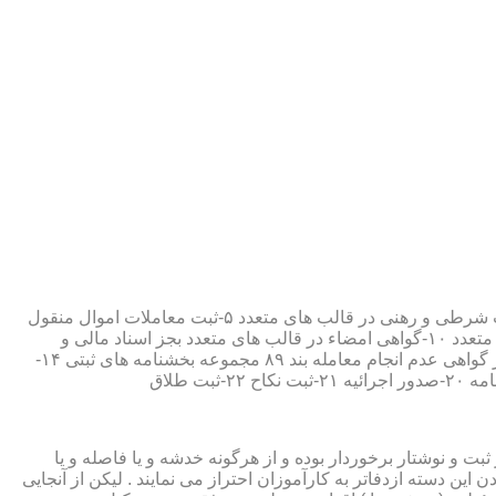
۱-ثبت اسناد مطابق مقررات قانونی ۲-ارائه مواد مصدق از اسناد ثبت شده ۳-تصدیق صحت امضاء،قبول و حفظ اسناد امانتی ۴-ثبت معاملات شرطی و رهنی در قالب های متعدد ۵-ثبت معاملات اموال منقول
۶-ثبت معاملات اموال غیر منقول ۷-ثبت وصیت در قالبهای عهدی و تکمیلی ۸-ثبت اقرارنامه در قالب های متعدد ۹-ثبت وکالت در قالب های متعدد ۱۰-گواهی امضاء در قالب های متعدد بجز اسناد مالی و
معاملاتی ۱۱-تصدیق کپی اسناد و اوراق مراجعین ۱۲-دریافت قبوض سپرده مستاجرین در قالب بند ۵۲ مجموعه بخشنامه های ثبتی ۱۳-صدور گواهی عدم انجام معامله بند ۸۹ مجموعه بخشنامه های ثبتی ۱۴-
ت و نوشتار برخوردار بوده و از هرگونه خدشه و یا فاصله و یا
ین دسته ازدفاتر به کارآموزان احتراز می نمایند . لیکن از آنجایی