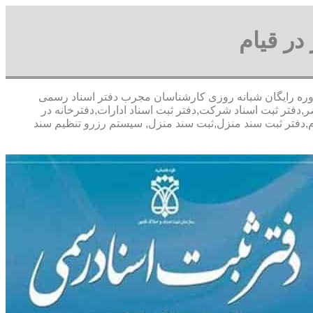
در قیام
خفیف مشاوره رايگان شبانه روزی کارشناسان مجرب دفتر اسناد رسمی
,دفتر ثبت اسناد شرکت,دفتر ثبت اسناد ادارات,دفترخانه در
ام,دفتر ثبت سند منزل,ثبت سند منزل, سیستم رزرو تنظیم سند