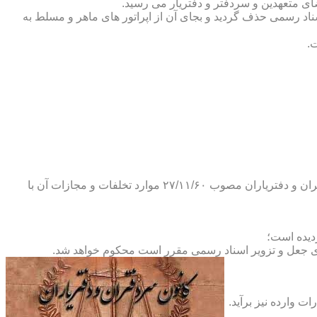
ضای متعهدین و سردفتر و دفتریار می رسید.
یلات دفاتر اسناد رسمی حذف گردید و بجای آن از اپراتور های ماهر و مسلط به
.
و طبق ماده ۲۹ آئین نامه های بند ۴ ماده ۶ و تبصره ۲ ماده ۶ و مواد ۱۴- ۱۷-۱۹-۲۰-۲۴-۲۸-۳۷ و ۵۳ قانون دفاتر اسناد رسمی و کانون سردفتران و دفتریاران مصوب ۲۷/۱۱/۶۰ موارد تخلفات و مجازات آن با
ای جعل و تزویر اسناد رسمی مقرر است محکوم خواهد شد.
ت وارده نیز برآید.