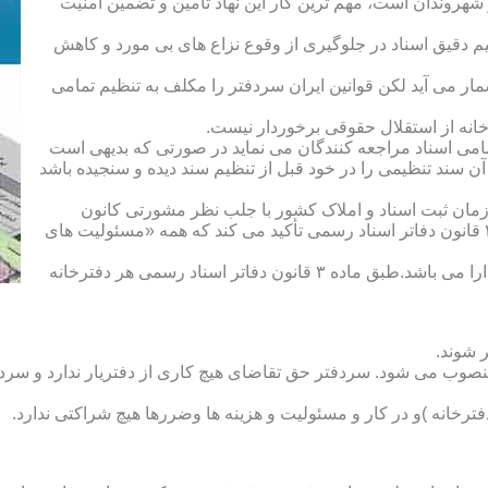
هروندان است، مهم ترین کار این نهاد تأمین و تضمین امنیت
یم دقیق اسناد در جلوگیری از وقوع نزاع های بی مورد و کاهش
ار می آید لکن قوانین ایران سردفتر را مکلف به تنظیم تمامی
ه از استقلال حقوقی برخوردار نیست.
یم تمامی اسناد مراجعه کنندگان می نماید در صورتی که بدیهی است
آن سند تنظیمی را در خود قبل از تنظیم سند دیده و سنجیده باشد
زمان ثبت اسناد و املاک کشور با جلب نظر مشورتی کانون
سردفتران و دفتریاران تعیین شده و سردفتر نامیده می شود. ماده ۲۱ قانون دفاتر اسناد رسمی تأکید می کند که همه «مسئولیت های
دفتریار :دفتریار سمت معاونت دفترخانه و نمایندگی سازمان ثبت را دارا می باشد.طبق ماده ۳ قانون دفاتر اسناد رسمی هر دفترخانه
 شوند.
منصوب می شود. سردفتر حق تقاضای هیچ کاری از دفتریار ندارد و سردف