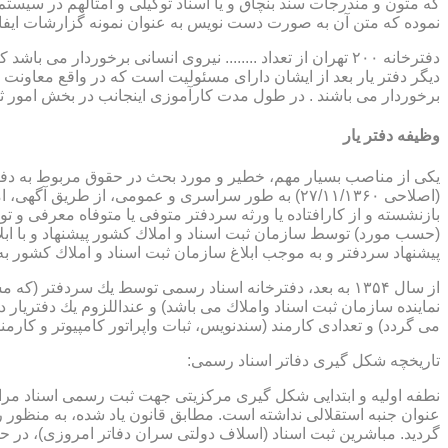
که متون و مندرجات سند بنچاق و یا اسناد توکیلی و امثالهم در سیستم 
نموده که متن آن به صورت دست نویس به عنوان نمونه گزارشات ایفا
دفترخانه ۲۰۰ تهران از تعداد ........ نیروی انسانی برخورد
دیگر دفتر یار بعد از ایشان دارای مسئولیت است که در واقع معاونت د
برخوردار می باشند . در طول مدت کارآموزی اینجانب در بخش امور ث
وظیفه دفتر یار
بازنشسته و از كارافتاده یا ورثه سردفتر متوفی یا متوفاه معرفی و 
پیشنهاد سردفتر و به موجب ابلاغ سازمان ثبت اسناد و املاك كشور 
از سال ۱۳۵۴ به بعد، دفترخانه اسناد رسمی توسط یك سردفتر
نماینده سازمان ثبت اسناد واملاك می باشد) و عنداللزوم یك دفتریار د
می گردد) و تعدادی كارمند (سندنویس، ثبات واپراتور كامپیوتر و كارمند
تاریخچه شكل گیری دفاتر اسناد رسمی:
گردید. مباشرین ثبت اسناد (اسلاف دولتی سران دفاتر امروزی)، در حقیقت جزو كارمندا