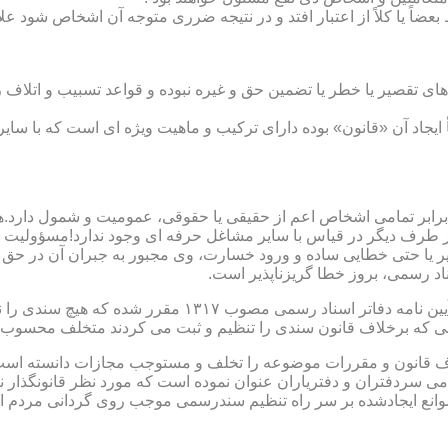
بعضاً یا کلاً از اعتبار افتد و در نتیجه ضرری متوجه آن اشخاص شود عل
ی تقصیر یا خطر یا تضمین حق و غیره نبوده و قواعد تسبیب و اتلاف ر
 ایجاد آن «قانون» بوده دارای ترکیب و ماهیت ویژه ای است که با سا
ابر تمامی اشخاص اعم از حقیقی یا حقوقی، عمومیت و شمول دارد.هی
 طرف دیگر در قیاس با سایر مشاغل حرفه ای وجود ندارد!مسؤولیت م
 یا حتی خطایی ساده و ورود خسارت، وی مجبور به جبران آن در حق 
د رسمی، بروز خطا گریزناپذیر است.
مبحث سوم): موانع موجود برای تنظیم اسناد رسمی مطابق ماده
رانی که برخلاف قانون سندی را تنظیم و ثبت می کردند متخلف محسوب
امی سردفتران و دفتریاران عنوان نموده است که مورد نظر قانونگذار 
انع ایجادشده بر سر راه تنظیم سندرسمی موجب روی گردانی مردم ا