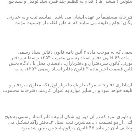
ئولین ( منشی ها ) اقدام به تنظیم چند فقره سند توکیل و سند بیع
 دفترخانه مستقیماً بر عهده ایشان می باشد . نماینده ثبت و به عبارتی
بایگان انجام وظیفه می نمایند که به طور اغلب از جنسیت مؤنث
یكی از مناصب بسیار مهم، خطیر و مورد بحث در حقوق مربوط به دفاتر اسناد رسمی، منصب دفتر یاری است. برخلاف سران دفاتر اسناد رسمی كه به موجب ماده ۳ آئین نامه قانون دفاتر اسناد رسمی
(اصلاحی ۲۷/۱۱/۱۳۶۰) به طور سراسری و عمومی، از طریق آگهی، امتحانات ورودی و اختبار، انتخاب گردیده یا به موجب اختیارات حاصله از ماده ۶۹ قانون دفاتر اسناد رسمی مصوب ۱۳۵۴ توسط سردفتر
شورتی كانون سردفتران و دفتریاران، دادستان محل یا دادگاه بخش
(حسب مورد) توسط سازمان ثبت اسناد و املاك كشور پیشنهاد و با ابلاغ ریاست قوه قضائیه به این سمت منصوب خواهند شد. دفتریاران، مطابق قسمت اخیر ماده ۳ قانون دفاتر اسناد رسمی ۱۳۵۴، بنا به
ازمان اداری دفترخانه مركب از یك دفتریار اول (كه معاون سردفتر و
وظیفه خواهد نمود و در سایر موارد به عنوان كارمند دفترخانه محسوب
ی اسناد مراجعان، به قانون ثبت اسناد مصوب سال ۱۲۹۰ شمسی بازمی گردد.باید یادآوری نمود كه در آن دوران، شكل اولیه دفاتر اسناد رسمی به هیچ
عنوان جنبه استقلالی نداشته است. مطابق قانون یاد شده، به منظور رسمیت دادن به اسناد قاطبه مردم، دوایر ثبت اسناد به عنوان نهادی دولتی، از دو قسمت ۱ ـ مباشرین ثبت اسناد ۲ـ دفتر راكد تشكیل می
ینچنین تبیین شده بود .