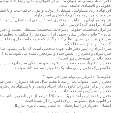
دفتر اسناد رسمی به عنوان یک مرکز حقوقی و مدنی رابط حاکمیت و ش
حقوقی و اقتصادی جامعه است.
این نهاد دارای مسئولیتی مستقل از دولت و قوای حاکم است و با تنظ
مراجعات مردم به محاکم دادگستری نقش دارند.
هر چند در ایران به ظاهر، سردفتری اسناد رسمی از مشاغل آزاد به شم
اسناد مراجعه کنندگان می نماید.
در ایران شخصیت حقوقی دفترخانه، شخصیت مستقلی نیست و دفترخان
ماده ۳۰ قانون دفاتر اسناد رسمی ایران سردفتر را مکلف به تنظ
سردفتر نباید هر سندی تنظیم کند مگر اینکه قدرت استدلال و دفاع از 
که بعداً بتواند از خود دفاع کند.
سردفتر:اداره امور دفترخانه بعهده شخصی است که بنا به پیشنهاد سا
دفترخانه بر عهده سردفتر است».
علاوه بر یک دفتریار می تواند یک دفتریار دوم هم داشته باشد.
چگونه یک دفتریار می تواند سردفتر شود ؟
دفتریار اصیل میتواند بعد از سه یا هفت سال سابقه دفتریاری، سردفتر
دفتریار برابر مقررات قانون دفاتر اسناد رسمی و با پیشنهاد سردفتر
دفتریار، شریک درآمد دفترخانه است.
دفتریار فقط در درآمد شریک است (15 درصد از حق التحریر ماهیانه دفترخانه )و در کار و مسئولیت و هزینه ها وضررها هیچ شراکتی ندارد.
در قانون، هیچ مسئولیتی برای دفتریار ذکر نشده است.
امضای دفتریار در اعتباربخشی به اسنادرسمی تأثیری ندارد!!