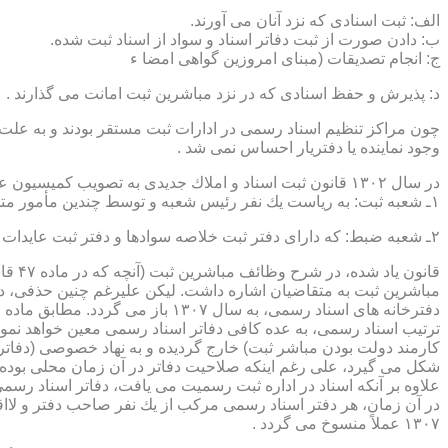
الف: ثبت اسنادی كه نزد آنان می آورند.
ب: دادن صورت از ثبت دفاتر اسناد و سواد از اسناد ثبت شده.
ج: انجام تصدیقات (مبنای امروزین گواهی امضا ء
د: پذیرش و حفظ اسنادی كه در نزد مباشرین ثبت امانت می گذارند .
چون مراكز تنظیم اسناد رسمی در ادارات ثبت مستقر بودند و به علت ای
وجود نماینده یا دفتریار احساس نمی شد .
در سال ۱۳۰۲ قانون ثبت اسناد و املاك جدیدی به تصویب كمیسیون عدلیه مجلس شورای ملی رسید كه مطابق ماده ۵ قانون یاد شده، هر دایره ثبت اسناد، از دو قسمت زیر تشكیل می شد.
۱ـ شعبه ثبت: به ریاست یك نفر رئیس شعبه و توسط چندین مأمور متخصص (بنام مباشرین ثبت) اداره می شد
۲ـ شعبه ضبط: كه دارای دفتر ثبت خلاصه سوادها و دفتر ثبت عایدات بود و توسط سایر كارمندان (اجزاء) اداره ثبت تصدی می شد .
قانو
مباشرین ثبت به متقاضیان اشاره داشت. لیكن علیرغم چنین حذفی، در
ترتیب اسناد رسمی، به عده كافی دفاتر اسناد رسمی معین خواهد نمود
كارمند دولت بودن مباشر ثبت) خارج گردیده و به نهاد خصوصی (دفات
علاوه بر آنكه اسناد در اداره ثبت رسمیت می یافت، دفاتر اسناد رسم
۱۳۰۷ عملاً منسوخ می گردد .