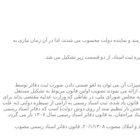
رمند و نماینده دولت محسوب می شدند، لذا در آن زمان نیازی به
پدیدار ساخت كه از عمده ترین تغییرات آن می توان به لغو ضمنی دادن صورت ثبت دفاتر توسط
ارائه می نمودند.تصویب اولین قانون مربوط به تشكیل مستقل
۱۳۰۷ باز می گردد. مطابق ماده ۱ قانون تشكیل دفاتر اسناد رسمی مصوب ۱۳/۱۱/۱۳۰۷ كمیسیون عدلیه مجلس شورای ملی، در نقاطی كه وزارت عدلیه مقتضی بداند برای
قانون یاد شده، ثبت اسناد رسمی به آرامی از سیطره دولتی (به علت
اشتن بار تنظیم سند از روی دوش دولت) است كه دفاتر اسناد رسمی
شكل می گیرد، علی رغم اینكه صلاحیت دفاتر در آن زمان محلی بوده است. به عبارت دیگر اولین اقدام مربوط به خصوصی سازی تنظیم اسناد مراجعان، به قانون دفاتر اسناد رسمی سال ۱۳۰۷ باز می گردد.
در آن زمان، هر دفتر اسناد رسمی مركب از یك نفر صاحب دفتر و لااقل یك نفر نماینده اداره ثبت اسناد بوده است. با تصویب قانون ثبت اسناد و املاك مصوب ۲۰/۱/۱۳۰۸، قانون دفاتر اسناد رسمی مصوب