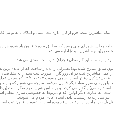
نكه مباشرین ثبت، جزو اركان اداره ثبت اسناد و املاك یا به نوعی كا
ن یاد شده، در شرح وظائف مباشرین ثبت (آنچه كه در ماده ۴۷ قانون سابق مندرج شده بود) تغییراتی را 
 عمل مباشرین ثبت در آن روزگاران صورت ثبت سند را به متقاضیان، 
دفترخانه های اسناد رسمی، به سال 
. با بررسی سایر مواد دیگر قانون مرقوم، متوجه می شویم كه با وضع 
ر اسناد رسمی) واگذار می گردد. و براساس همین طرز تفكر است (برد
ی نیز مبادرت به رسمیت دادن اسناد عادی مردم می نمودند.