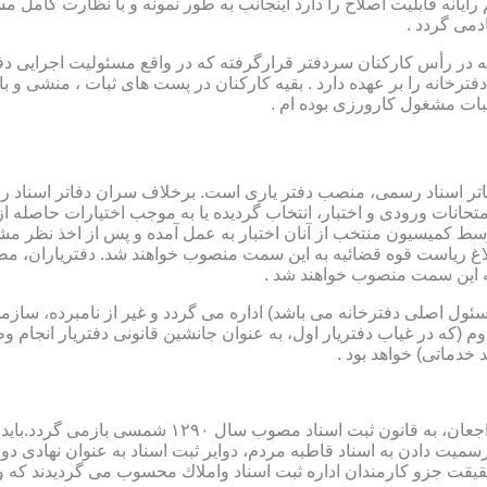
رایانه قابلیت اصلاح را دارد اینجانب به طور نمونه و با نظارت کامل مس
دمی گردد .
ار می باشد که در رأس کارکنان سردفتر قرارگرفته که در واقع مسئولیت اجرایی
فترخانه را بر عهده دارد . بقیه کارکنان در پست های ثبات ، منشی و 
بات مشغول کارورزی بوده ام .
توسط كمیسیون منتخب از آنان اختبار به عمل آمده و پس از اخذ نظر م
به این سمت منصوب خواهند شد .
 (كه مسئول اصلی دفترخانه می باشد) اداره می گردد و غیر از نامبرده، س
وم (كه در غیاب دفتریار اول، به عنوان جانشین قانونی دفتریار انجام 
 خدماتی) خواهد بود .
نطفه اولیه و ابتدایی شكل گیری مركزیتی جهت ثبت رسم
ن اداره ثبت اسناد واملاك محسوب می گردیدند كه وظایف آنان در ماده ۴۷ قانون مرقوم،ا