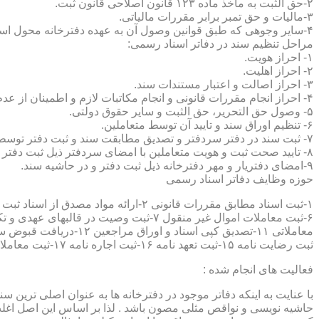
۲-حق الثبت به ماخذ ماده ۱۲۳ قانون اصلاحی قانون ثبت.
۳-مالیات و حق تمبر برابر مقررات مالیاتی.
۴-سایر وجوهی که طبق قوانین وصول آن به عهده دفترخانه محول است.
مراحل تنظیم سند در دفاتر اسناد رسمی:
۱- احراز هویت.
۲- احراز اهلیت.
۳- احراز اصالت و اعتبار مستندات سند.
۴- احراز انجام مقررات قانونی و انجام مکاتبات لازم و اطمینان از عدم منع قانونی تنظیم سند.
۵- وصول حق التحریر، حق الثبت و سایر حقوق دولتی.
۶- تنظیم اوراق سند و تایید آن توسط متعاملین.
۷- ثبت سند در دفتر سردفتر و تصدیق مطابقت سند و ثبت دفتر توسط متعاملین.
۸- تایید صحت ثبت و هویت متعاملین با امضای سردفتر ذیل ثبت دفتر و حاشیه سند.
۹-امضای دفتریار و مهر دفترخانه ذیل ثبت دفتر و در حاشیه سند.
حوزه وظایف دفاتر اسناد رسمی
ثبت رضایت نامه ۱۵-ثبت تعهد نامه ۱۶-ثبت اجاره نامه ۱۷-ثبت معاملات سرقفلی ۱۸-ثبت وقف نامه و اسناد موقوفه ۱۹-ثبت اسناد ضمانت نامه ۲۰-صدور اجرائیه ۲۱-ثبت نکاح ۲۲-ثبت طلاق
فعالیت های انجام شده :
با عنایت به اینکه دفاتر موجود در دفترخانه ها به عنوان اصلی ترین 
حاشیه نویسی و نواقص مثلی مصون باشد . لذا بر اساس این اصل اغلب دفت