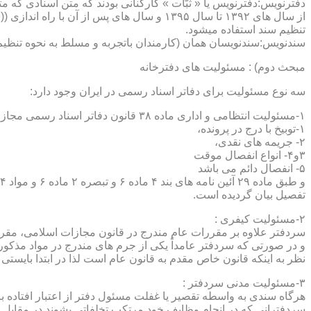
دفترنویس:دفترنویس یا « ثبّات » کارکنانی بودند که متن اسنادی که م
از سال های ۱۳۹۲ تا سال ۱۳۹۵ و سال های پس 
تنظیم سند استفاده میشود.
سندنویس:سندنویسان همان (کارمندان باتجربه و مسلط به نحوه تنظیم 
مبحث دوم) : مسئولیت های دفترخانه
سه نوع مسئولیت برای دفاتر اسناد رسمی در ایران وجود دارد:
۱-مسئولیت انتظامی و اداری ماده ۳۸ قانون دفاتر اسناد رسمی مجازات های انتظامی را برمی شمرد که ۵ درجه شامل :
۱-توبیخ با درج در پرونده،
۲- جریمه های نقدی،
۳و۴- انواع انفصال موقت
۵- انفصال دائم می باشد
تفصیل بیان گردیده است.
۲-مسئولیت کیفری :
سردفتر علاوه بر مقررات عام مندرج در قانون مجازات اسلامی، مقررات خاصی نیز در مواد ۱۰۰ و۱۰۱ و۱۰۲و ۳
و در صورتی که سردفتر عامداً یکی از جرم های مندرج در مواد مذک
نظر به اینکه قانون خاص مقدم به قانون عام است لذا در ابتدا بایستی
۳-مسئولیت مدنی سردفتر :
هرگاه سندی به واسطه تقصیر یا غفلت مسئول دفتر از اعتبار افتاده با
سردفترانی که در انجام وظایف خود مرتکب تخلفاتی بشوند در مقابل 