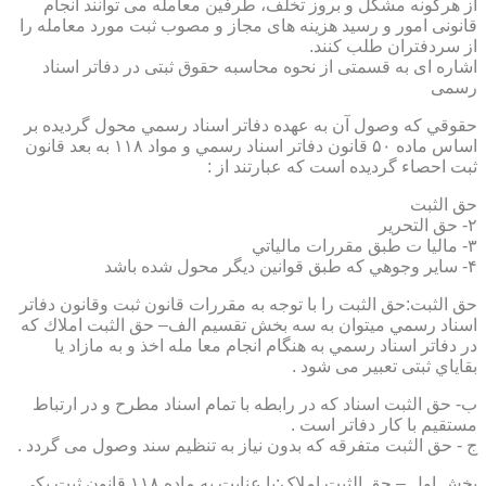
از هرگونه مشکل و بروز تخلف، طرفین معامله می توانند انجام
قانونی امور و رسید هزینه های مجاز و مصوب ثبت مورد معامله را
از سردفتران طلب کنند.
اشاره ای به قسمتی از نحوه محاسبه حقوق ثبتی در دفاتر اسناد
رسمی
حقوقي كه وصول آن به عهده دفاتر اسناد رسمي محول گرديده بر
اساس ماده ۵۰ قانون دفاتر اسناد رسمي و مواد ۱۱۸ به بعد قانون
ثبت احصاء گرديده است كه عبارتند از :
حق الثبت
۲- حق التحرير
۳- ماليا ت طبق مقررات مالياتي
۴- ساير وجوهي كه طبق قوانين ديگر محول شده باشد
حق الثبت:حق الثبت را با توجه به مقررات قانون ثبت وقانون دفاتر
اسناد رسمي ميتوان به سه بخش تقسيم الف– حق الثبت املاك كه
در دفاتر اسناد رسمي به هنگام انجام معا مله اخذ و به مازاد يا
بقاياي ثبتی تعبیر می شود .
ب- حق الثبت اسناد كه در رابطه با تمام اسناد مطرح و در ارتباط
مستقيم با كار دفاتر است .
ج - حق الثبت متفرقه كه بدون نياز به تنظیم سند وصول می گردد .
بخش اول – حق الثبت املاک:با عنايت به ماده ۱۱۸ قانون ثبت يكي