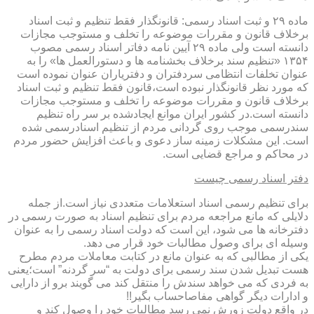
ماده ۲۹ و ثبت اسناد رسمی: قانونگذار فقط تنظیم و ثبت اسناد
برخلاف قانون و مقررات موضوعه را تخلف و مستوجب مجازات
دانسته است ولی ماده ۲۹ آیین نامه دفاتر اسناد رسمی مصوب
۱۳۵۴ «تنظیم سند برخلاف بخشنامه ها و دستورالعمل ها» را به
عنوان تخلفات انتظامی سردفتران و دفتریاران عنوان نموده است
که مورد نظر قانونگذار نبوده است،قانون فقط تنظیم و ثبت اسناد
برخلاف قانون و مقررات موضوعه را تخلف و مستوجب مجازات
دانسته است.در کشور ایران موانع ایجادشده بر سر راه تنظیم
سندرسمی موجب روی گردانی مردم از تنظیم اسنادرسمی شده
است. این مشکلات زمینه ساز دعوی و باعث افزایش حضور مردم
در محاکم و مراجع قضایی است.
دفتر اسناد رسمی چیست
برای تنظیم رسمی اسناد استعلامات متعددی نیاز است.از جمله
دلایلی که مانع مراجعه مردم برای تنظیم اسناد به صورت رسمی در
دفترخانه ها می شود، این است که دولت اسناد رسمی را به عنوان
وسیله ای برای وصول مطالبات خود قرار می دهد.
یکی از مطالبی که به عنوان مانع در کتابت معاملات مردم مطرح
هست تبدیل شدن سند رسمی برای دولت به “سر گردنه” است؛یعنی
به فردی که می خواهد سندش را منتقل کند می گویند برو از دارایی
و ادارات دیگر گواهی مفاصاحساب بگیر!!
در واقع دولت زورش نمی رسد مطالبات خود را وصول کند و