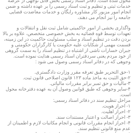
محول شده است. دفاتر اسناد رسمی بخش قابل توجهی از عرضه
خدمات ثبتی و تنظیم و ثبت اسناد رسمی را بر عهده داشته و ضمن
انجام امور مزبور کار مشاوره رایگان و خدمات معاضدت قضایی
جامعه را نیز انجام می دهند،
واگذاری بخشی از امور حاکمیتی شامل ثبت نقل و انتقالات و
تعهدات توسط قوه قضائیه به بخش خصوصی متخصص، علاوه بر بالا
بردن دقت در تنظیم اسناد و سلب مسئولیت حاکمیت در این زمینه،
قسمت مهمی از شکایات علیه حکومت یا کارگزاران حکومتی و
جبران خسارات ناشی از اشتباه در تنظیم اسناد را به سمت گروهی
از خود مردم یعنی سردفتران اسناد رسمی هدایت نموده است.
وجوهی که در دفاتر اسناد رسمی وصول می شود :
۱-حق التحریر طبق تعرفه مقرر وزارت دادگستری.
۲-حق الثبت به ماخذ ماده ۱۲۳ قانون اصلاحی قانون ثبت.
۳-مالیات و حق تمبر برابر مقررات مالیاتی.
۴-سایر وجوهی که طبق قوانین وصول آن به عهده دفترخانه محول
است.
مراحل تنظیم سند در دفاتر اسناد رسمی:
۱- احراز هویت.
۲- احراز اهلیت.
۳- احراز اصالت و اعتبار مستندات سند.
۴- احراز انجام مقررات قانونی و انجام مکاتبات لازم و اطمینان از
عدم منع قانونی تنظیم سند.