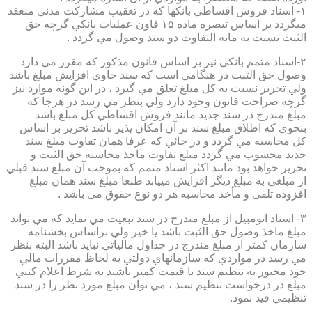
۱- اسناد فروش اقساطي بانكها كه در تعقيب مشاركت مدني منعقد
ميگردد بر اساس تبصره ماده ۱۵ قاون عمليات بانكي گرچه حق
الثبت نسبت به مابه التفاوت دو سند وصول مي گردد .
۲-اسناد متمم بانكي نيز بر اساس قانون مذكور كه مقرر مي دارد
وصول حق الثبت در هنگامي است كه سند حاوي افزايش مبلغ باشد
ولي تحرير نسبت به كل مبلغ تعلق مي گيرد ، در اين گونه موارد نيز
گرچه صراحت قانون وجود دارد ولي بنظر مي رسد در هرجا كه
مبلغ مندرج در سند جديد مانند فروش اقساطي كل مبلغ باشد
بنحوي كه اطلاق مبلغ سند بر آن امكان پذير باشد تحرير بر اساس
كل محاسبه مي گردد و در جائي كه عرفا همان تفاوت مبلغ سند
جديد محسوب مي گردد مبلغ تفاوت ماخذ محاسبه حق الثبت و
تحرير خواهد بود مانند اكثر اسناد متمم كه بموجب آن مبلغ سند قبلي
از مبلغي به مبلغ ديگر افزايش مييابد طبعا مبلغ سند همان مبلغ
افزوده تلقی و مأخذ محاسبه هر دو نوع حقوق می باشد .
۳- اسناد اتومبيل از مبلغ مندرج در سند تبعيت مي نمايد كه مي تواند
مبلغ ماخذ وصول حق الثبت باشد يا خير ولي براساس بخشنامه
سازمان كمتر از مبلغ مندرج در جداول مالياتي نبايد باشد البته بنظر
مي رسد در مواردي كه سازمانهاي دولتي به لحاظ مقررات مالي
خود مجبور به تنظيم سند با قيمت كمتر باشند به شرط اعلام كتبي
مبلغ در درخواست تنظيم سند ، مي توان مبلغ مورد نظر را در سند
تنظيمي قيد نمود.