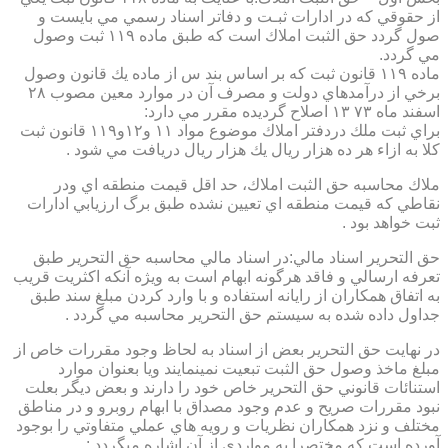
از حقوقي كه در ادارات ثبـت و دفاتر اسناد رسمي مي بايست و
صول گردد حق الثبت املاك است كه طبق ماده ۱۱۹ ثبت وصول
مي گردد.
ماده ۱۱۹ قانون ثبت كه بر اساس بند س از ماده يك قانون وصول
برخي از درآمدهاي دولت و مصرف آن در موارد معين مصوب ۲۸
اسفند ماه ۷۳ ۱۳ اصلاح گرديده مقرر مي دارد:
براي ثبت ملك دردفتر املاك موضوع مواد ۱۱ و۱۲و۱۱۹ قانون ثبت
كلا به ازاء هر ده هزار ريال يك هزار ريال دريافت مي شود .
ملاك محاسبه حق الثبت املاك، حد اقل قيمت منطقه اي ودر
نقاطي كه قيمت منطقه اي تعيين نشده طبق برگ ارزيابي ادارات
ثبت خواهد بود .
حق التحرير اسناد مالي:در اسناد مالي محاسبه حق التحرير طبق
تعرفه ارسالي و فاقد هرگونه ابهام است به ويژه آنكه اكثريت قريب
به اتفاق همكاران از رايانه استفاده و با وارد كردن مبلغ سند طبق
جداول داده شده به سيستم حق التحرير محاسبه مي گردد .
در نهايت حق التحرير بعض از اسناد به لحاظ وجود مقررات خاص از
مبلغ ماخذ وصول حق الثبت تبعيت نمينمايند ويا بعنوان موارد
استنائات قانوني حق التحرير خاص خود را دارند و بعض ديگر بعلت
نبود مقررات صريح و عدم وجود مصداق با ابهام روبرو و در مناطق
مختلف و نزد همكاران نظريات و رويه هاي عملي متفاوتي را بوجود
آورده است كه مختصرا به مواردي از آن اشاره ميگردد :