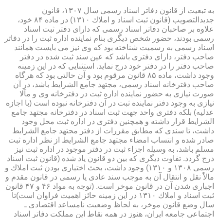
به تبعیت از قانون دفاتر اسناد رسمی سال ۱۳۰۷، قانون
جدیدالتصویب (قانون ثبت اسناد و املاك ۱۳۱۰) در ماده ۸۴ خود،
علاوه بر صاحبان دفاتر اسناد رسمی كه دارای دفتر ثبت اسناد
رسمی بودند، حضور شخص دیگری بنام نماینده اداره ثبت را در دفاتر
اسناد رسمی به رسمیت شناخته بود كه وی نیز می بایست همانند
صاحب دفتر، دارای دفتری باشد كه عین سند ثبت شده در دفتر
صاحب دفتر را در دفتر خود درج نماید. استثنایی كه در این زمینه
وجود داشت، ماده ۸۵ قانون مرقوم بود و آن حالتی بود كه هرگاه
صاحب دفترخانه اسناد رسمی، مجتهد جامع الشرایط باشد، در آن
صورت نیازی به حضور نماینده اداره ثبت در دفترخانه وی و مآلا
نیازی به وجود دفتر نماینده ثبت در آن دفترخانه نبوده است (با اجازه
عدلیه) بلكه دفتری واحد جهت ثبت اسناد در دفترخانه مجتهد جامع
الشرایط قرار داشته و همچنین دفتری در اداره ثبت محل وجود
داشت، تا سندی كه مطابق مقررات از دفتر مجتهد جامع الشرایط
صادر شده و انتساب امضاء مجتهد جامع الشرایط از نظر اداره ثبت
مسلم باشد، به وسیله اجزاء ثبت در دفتر موجود در اداره ثبت نیز
درج گردد. تفاوت دیگری كه بین دو قانون یاد شده (قانون ثبت اسناد
رسمی ۱۳۰۸ و ۱۳۱۰) وجود داشت، بحث اختیاری بودن ثبت املاك و
مالاً نقل و انتقال آن به موجب سند عادی یا رسمی در قانون مقدم و
اجباری شدن آن در قانون موخر است. (توجه به مواد ۴۶ و ۴۷ قانون
ثبت اسناد و املاك ۱۳۱۰ در این زمینه حائز اهمیت فراوان است)تا
سال وضع قانون موخر، به لحاظ وضعیت نامساعد اقتصادی ـ
اجتماعی جامعه ایران، هنوز در همه نقاط این مملكت دفاتر اسناد