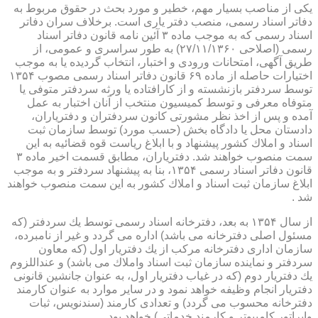
یكی از مناصب بسیار مهم، خطیر و مورد بحث در حقوق مربوط به
دفاتر اسناد رسمی، منصب دفتر یاری است. برخلاف سران دفاتر
اسناد رسمی كه به موجب ماده ۳ آئین نامه قانون دفاتر اسناد
رسمی (اصلاحی ۲۷/۱۱/۱۳۶۰) به طور سراسری و عمومی، از
طریق آگهی، امتحانات ورودی و اختبار، انتخاب گردیده یا به موجب
اختیارات حاصله از ماده ۶۹ قانون دفاتر اسناد رسمی مصوب ۱۳۵۴
توسط سردفتر بازنشسته و از كارافتاده یا ورثه سردفتر متوفی یا
متوفاه معرفی و توسط كمیسیون منتخب از آنان اختبار به عمل
آمده و پس از اخذ نظر مشورتی كانون سردفتران و دفتریاران،
دادستان محل یا دادگاه بخش (حسب مورد) توسط سازمان ثبت
اسناد و املاك كشور پیشنهاد و با ابلاغ ریاست قوه قضائیه به این
سمت منصوب خواهند شد. دفتریاران، مطابق قسمت اخیر ماده ۳
قانون دفاتر اسناد رسمی ۱۳۵۴، بنا به پیشنهاد سردفتر و به موجب
ابلاغ سازمان ثبت اسناد و املاك كشور به این سمت منصوب خواهند
شد .
از سال ۱۳۵۴ به بعد، دفترخانه اسناد رسمی توسط یك سردفتر (كه
مسئول اصلی دفترخانه می باشد) اداره می گردد و غیر از نامبرده،
سازمان اداری دفترخانه مركب از یك دفتریار اول (كه معاون
سردفتر و نماینده سازمان ثبت اسناد واملاك می باشد) و عنداللزوم
یك دفتریار دوم (كه در غیاب دفتریار اول، به عنوان جانشین قانونی
دفتریار انجام وظیفه خواهد نمود و در سایر موارد به عنوان كارمند
دفترخانه محسوب می گردد) و تعدادی كارمند (سندنویس، ثبات
واپراتور كامپیوتر و كارمند خدماتی) خواهد بود .