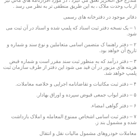
مندرج حق التحرير تعلق مي گيرد ، در مورد اقرارنامه هاي مالي نيز
از باب وحدت ملاک ، به این طریق منطقی تر به نظر می رسد .
دفاتر موجود در دفترخانه های رسمی
۱ – یک نسخه دفتر ثبت اسناد که پلمپ شده و اسناد در آن ثبت می
شود.
۲ – دفتر راهنما ک متضمن اسامی متعاملین و نوع سند و شماره و
تاریخ آن خواهد بود.
۳ – دفتر درآمد که به منظور ثبت سند مقرر است و شماره قبض
هزینه های مزبور در آن قید می شود این دفتر از طرف سازمان ثبت
پلمپ خواهد شد.
۴ – دفتر ثبت مکاتبات و تقاضانامه اجرایی و خلاصه معاملات.
۵ – دفتر ابواب جمعی قبوض سپرده و اوراق بهادار.
۶ – دفتر گواهی امضاء.
۷ – دفتر ثبت اسامی اشخاص ممنوع المعامله و املاک بازداشت
شده و مشمول بند ز.
معاملات خودروهای مشمول مالیات نقل و انتقال