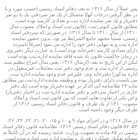
پس عملاً از سال ۱۳۱۶ به بعد، دفاتر اسناد رسمی (حسب مورد و با
در نظر گرفتن درجات آنها) متشكل از یك نفر سردفتر، یك یا دو نفر
دفتریار و یك نفر نماینده اداره ثبت و تعدادی كارمند بوده است.
مطابق قانون كنونی ثبت، (قانون ثبت اسناد و املاك مصوب سال
۱۳۱۰) از سال ۱۳۱۰ تا سال ۱۳۱۶، در صورتی كه سردفتر اسناد
رسمی، ضمناً مجتهد جامع الشرایط نیز بود، بدون حضور نماینده
اداره ثبت و به تنهایی دفتر خود را اداره می نمود (صرفاً نامبرده
دارای تعدادی كارمند دفترخانه بوده است) به عبارت دیگر دفتر وی
در زمان حاكمیت قانون یاد شده فاقد نماینده اداره ثبت بوده است
لیكن از این تاریخ به بعد، (ازسال ۱۳۱۶، یعنی سال انتزاع تنظیم سند
رسمی از اداره ثبت و عدم وجود دفتر ثبت معاملات غیرمنقول در
اداره مذكور) دفترخانه وی، علیرغم عدم وجود نماینده اداره ثبت،
می بایست دارای دفتریار بوده و وظیفه نماینده اداره ثبت نیز مطابق
ماده ۲۴ نظامنامه آتی الذكر بر عهده دفتریار بوده است (یك دفتر
جاری در اختیار سردفتر و دفتر نماینده اداره ثبت در اختیار دفتریار)
و این یكی از تفاوت هایی است كه بین قانون ثبت اسناد و املاك
مصوب ۱۳۱۰ از یك طرف و قانون دفاتر اسناد رسمی ۱۳۱۶ از
طرف دیگر وجود داشته است .
در سال ۱۳۱۶ و در اجرای مواد ۹ و ۱۰ و ۱۵، ۲۰، ۲۱، ۲۲، ۲۴، ۳۶،
۵۳، ۵۷ قانون دفاتر اسناد رسمی ۱۳۱۶، نظامنامه قانون دفاتر اسناد
رسمی در ۸۵ ماده به تصویب وزارت عدلیه رسیده كه در آن كاملاً به
مسأله تفكیك عملكرد دفتریار و نماینده اداره ثبت اشاره شده است.