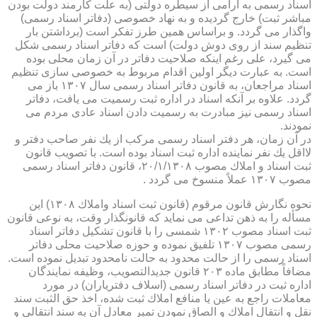
اسناد رسمی به آرامی از سیطره دولتی (به علت كارمند دولت بودن
مباشر ثبت) خارج گردیده و به نهاد خصوصی (دفاتر اسناد رسمی)
واگذار می گردد. و براساس همین طرز تفكر است (برداشتن بار
تنظیم سند از روی دوش دولت) است كه دفاتر اسناد رسمی شكل
می گیرد، علی رغم اینكه صلاحیت دفاتر در آن زمان محلی بوده
است. به عبارت دیگر اولین اقدام مربوط به خصوصی سازی تنظیم
اسناد مراجعان، به قانون دفاتر اسناد رسمی سال ۱۳۰۷ باز می
گردد. علاوه بر آنكه اسناد در اداره ثبت رسمیت می یافت، دفاتر
اسناد رسمی نیز مبادرت به رسمیت دادن اسناد عادی مردم می
نمودند.
در آن زمان، هر دفتر اسناد رسمی مركب از یك نفر صاحب دفتر و
لااقل یك نفر نماینده اداره ثبت اسناد بوده است. با تصویب قانون
ثبت اسناد و املاك مصوب ۲۰/۱/۱۳۰۸، قانون دفاتر اسناد رسمی
مصوب ۱۳۰۷ عملاً منسوخ می گردد .
نحوه نگارش قانون مرقوم (قانون ثبت اسناد واملاك ۱۳۰۸) این
مسأله را به ذهن تداعی می نماید كه قانونگذار وقت، به نوعی قانون
ثبت اسناد مصوب ۱۳۰۲ شمسی را با قانون تشكیل دفاتر اسناد
رسمی مصوب ۱۳۰۷ تلفیق نموده و حوزه صلاحیت محلی دفاتر
اسناد رسمی را از حالت محدود به حالت نامحدود تبدیل نموده است.
مضافاً مطابق ماده ۲۰۳ قانون جدیدالتصویب، وظیفه نمایندگان
اداره ثبت در دفاتر اسناد رسمی (اسلاف دفتریاران) در مورد
معاملات راجع به عین یا منافع املاك ثبت شده، اخذ حق الثبت سند
نقل و انتقال املاك و الصاق نمودن تمبر معادل آن به سند انتقالی و