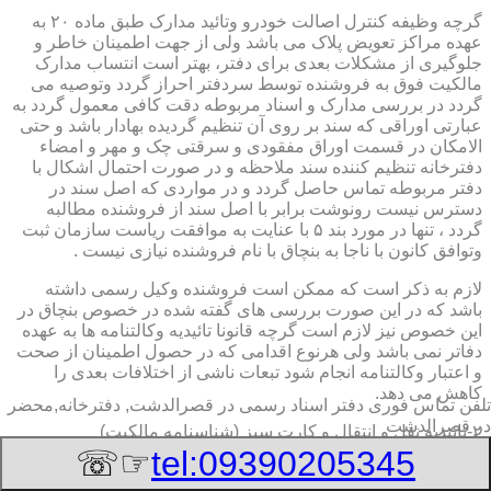
گرچه وظیفه کنترل اصالت خودرو وتائید مدارک طبق ماده ۲۰ به
عهده مراکز تعویض پلاک می باشد ولی از جهت اطمینان خاطر و
جلوگیری از مشکلات بعدی برای دفتر، بهتر است انتساب مدارک
مالکیت فوق به فروشنده توسط سردفتر احراز گردد وتوصیه می
گردد در بررسی مدارک و اسناد مربوطه دقت کافی معمول گردد به
عبارتی اوراقی که سند بر روی آن تنظیم گردیده بهادار باشد و حتی
الامکان در قسمت اوراق مفقودی و سرقتی چک و مهر و امضاء
دفترخانه تنظیم کننده سند ملاحظه و در صورت احتمال اشکال با
دفتر مربوطه تماس حاصل گردد و در مواردی که اصل سند در
دسترس نیست رونوشت برابر با اصل سند از فروشنده مطالبه
گردد ، تنها در مورد بند ۵ با عنایت به موافقت ریاست سازمان ثبت
وتوافق کانون با ناجا به بنچاق با نام فروشنده نیازی نیست .
لازم به ذکر است که ممکن است فروشنده وکیل رسمی داشته
باشد که در این صورت بررسی های گفته شده در خصوص بنچاق در
این خصوص نیز لازم است گرچه قانونا تائیدیه وکالتنامه ها به عهده
دفاتر نمی باشد ولی هرنوع اقدامی که در حصول اطمینان از صحت
و اعتبار وکالتنامه انجام شود تبعات ناشی از اختلافات بعدی را
کاهش می دهد.
تلفن تماس فوری
دفتر اسناد رسمی در قصرالدشت, دفترخانه,محضر
در قصرالدشت
۲-تائیدیه نقل و انتقال و کارت سبز (شناسنامه مالکیت)
☞☏
tel:09390205345
برگ تائیدیه نقل و انتقال صادره از مراکز تعویض پلاک حاوی
مشخصات کامل خودرو اعم از نوع ، سیستم ، مدل ، رنگ ، شماره