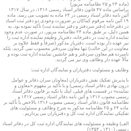
(ماده ۲۴ و ۲۵ نظامنامه مزبور)
براساس ماده ۴۷ قانون دفاتر اسناد رسمی ۱۳۱۶، در سال ۱۳۱۷
آئین نامه دفاتر اسناد رسمی در ۶۴ ماده به تصویب می رسد. ماده
۱۹ آئین نامه مرقوم كماكان بر ضرورت وجودی دو دفتر ثبت اسناد
در دفترخانه (دفتر سردفتر و دفتر نماینده ثبت) تأكید نموده بود. به
همین دلیل، بر طبق ماده ۲۴ نظامنامه مزبور، در صورت عدم وجود
نماینده اداره ثبت در دفترخانه، دفتریار وظیفه نماینده اداره ثبت را
نیز عهده دار بوده است. دفتریار مذكور (صرفاً و فقط علاوه بر
معاونت در این حالت) تنها معاون سردفتر محسوب نمی گردید، بلكه
نامبرده هم معاون سردفتر و هم جانشین نماینده اداره ثبت بوده و
مآلاً عهده دار وظائف وی نیز می گردید.
وظایف و مسئولیت دفتریاران و نمایندگان اداره ثبت:
با پذیرش تفكیك نقش دفتریاران (معاونان سران دفاتر و عوامل
درون نهادی دفاتر اسناد رسمی) و با تأكید بر مفهوم «معاون و
نماینده» در قسمت های قبلی، اینك با تكیه بر قانون دفاتر اسناد
رسمی مصوب ۱۳۱۶ و آئین نامه دفاتر اسناد رسمی ۱۳۱۷ و
نظامنامه قانون دفاتر اسناد رسمی مصوب ۱۳۱۶ بالاخص با تأكید بر
ماده ۲۴ و ۲۵ نظامنامه مذكور به شرح وظائف و مسئولیت های
تفكیكی نمایندگان اداره ثبت كل و دفتریاران می پردازیم .
الف) وظیفه و مسئولیت های نمایندگان اداره ثبت كل در دفاتر اسناد
رسمی (۱۳۱۰ ـ ۱۳۵۴)