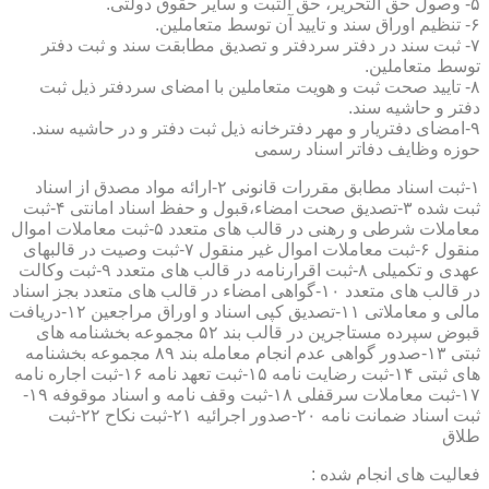
۵- وصول حق التحریر، حق الثبت و سایر حقوق دولتی.
۶- تنظیم اوراق سند و تایید آن توسط متعاملین.
۷- ثبت سند در دفتر سردفتر و تصدیق مطابقت سند و ثبت دفتر
توسط متعاملین.
۸- تایید صحت ثبت و هویت متعاملین با امضای سردفتر ذیل ثبت
دفتر و حاشیه سند.
۹-امضای دفتریار و مهر دفترخانه ذیل ثبت دفتر و در حاشیه سند.
حوزه وظایف دفاتر اسناد رسمی
۱-ثبت اسناد مطابق مقررات قانونی ۲-ارائه مواد مصدق از اسناد
ثبت شده ۳-تصدیق صحت امضاء،قبول و حفظ اسناد امانتی ۴-ثبت
معاملات شرطی و رهنی در قالب های متعدد ۵-ثبت معاملات اموال
منقول ۶-ثبت معاملات اموال غیر منقول ۷-ثبت وصیت در قالبهای
عهدی و تکمیلی ۸-ثبت اقرارنامه در قالب های متعدد ۹-ثبت وکالت
در قالب های متعدد ۱۰-گواهی امضاء در قالب های متعدد بجز اسناد
مالی و معاملاتی ۱۱-تصدیق کپی اسناد و اوراق مراجعین ۱۲-دریافت
قبوض سپرده مستاجرین در قالب بند ۵۲ مجموعه بخشنامه های
ثبتی ۱۳-صدور گواهی عدم انجام معامله بند ۸۹ مجموعه بخشنامه
های ثبتی ۱۴-ثبت رضایت نامه ۱۵-ثبت تعهد نامه ۱۶-ثبت اجاره نامه
۱۷-ثبت معاملات سرقفلی ۱۸-ثبت وقف نامه و اسناد موقوفه ۱۹-
ثبت اسناد ضمانت نامه ۲۰-صدور اجرائیه ۲۱-ثبت نکاح ۲۲-ثبت
طلاق
فعالیت های انجام شده :