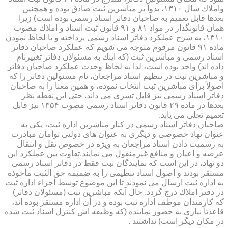
واملاك سال ۱۳۱۰، بدواً بر مباشرین ثبت صادق بوده و همچنین
بعدها قابل تعمیم به صاحبان دفاتر اسناد رسمی بوده است) زیرا
همان قانونگذار در مواد ۸۱ و ۹۱ قانون ثبت اسناد و املاك مصوب
۱۳۱۰، به شرح عملكرد دفاتر اسناد رسمی پرداخته و با لحاظ نمودن
ماده ۹۱ قانون مرقوم متوجه می شویم كه عملكرد صاحبان دفاتر
اسناد رسمی و مباشرین ثبت (كه اینك به مسئولان دفاتر تغییرنام
داده اند) واحد بوده است، لذا به لحاظ وحدت عملكرد صاحبان دفاتر
و مباشرین ثبت در تنظیم اسناد مراجعان، نام مسئولین دفاتر را كه
اصولاً برای مباشرین ثبت انتخاب نموده، و همین معنا را به صاحبان
دفاتر اسناد رسمی نیز قابل تسری می داند. حتی این نقطه نظر
بعدها در ماده ۲۹ قانون دفاتر اسناد رسمی مصوب ۱۳۵۴ نیز قابل
تعمیم تجلی می یابد.
صاحبان دفاتر اسناد رسمی در كنار مباشرین اداره ثبت، یكی به
عنوان نهاد خصوصی و دیگری به عنوان های دولتی توأمان مبادرت
به رسمیت دادن اسناد مراجعان به ویژه در خصوص نقل و انتقال
عرصه و اعیان و منافع غیرمنقول می نمایند.تفاوت بین عملكرد این
دو نهاد، در این است كه نمایندگان ثبت فقط در دفاتر اسناد رسمی
مستقر بودند و اصول اسناد تنظیمی را به ضمیمه حق الثبت مأخوذه
به اداره ثبت ارسال می نمودند تا این موضوع توسط اجزاء اداره ثبت
در دفتر املاك درج گردد. حال آنكه مباشرین ثبت (مسئولان دفاتر)
كه كارمندان موظف اداره ثبت بوده و در آن اداره مستقر بوده اند،
قاعدتاً نیازی به حضور نماینده (كه وظیفه اش كنترل اسناد ثبت شده
در مكان دیگر است) نداشتند .