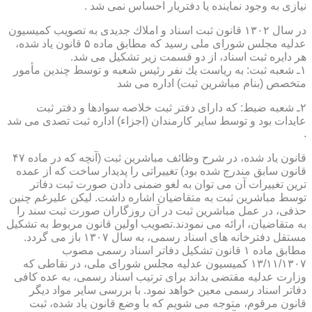
نیازی به وجود نماینده یا دفتریار احساس نمی شد .
در سال ۱۳۰۲ قانون ثبت اسناد و املاك جدیدی به تصویب كمیسیون
عدلیه مجلس شورای ملی رسید كه مطابق ماده ۵ قانون یاد شده،
هر دایره ثبت اسناد، از دو قسمت زیر تشكیل می شد.
۱ـ شعبه ثبت: به ریاست یك نفر رئیس شعبه و توسط چندین مأمور
متخصص (بنام مباشرین ثبت) اداره می شد
۲ـ شعبه ضبط: كه دارای دفتر ثبت خلاصه سوادها و دفتر ثبت
عایدات بود و توسط سایر كارمندان (اجزاء) اداره ثبت تصدی می شد
.
قانون یاد شده، در شرح وظائف مباشرین ثبت (آنچه كه در ماده ۴۷
قانون سابق مندرج شده بود) تغییراتی را پدیدار ساخت كه از عمده
ترین تغییرات آن می توان به لغو ضمنی دادن صورت ثبت دفاتر
توسط مباشرین ثبت به متقاضیان اشاره داشت. لیكن علیرغم چنین
حذفی، در عمل مباشرین ثبت در آن روزگاران صورت ثبت سند را
به متقاضیان، ارائه می نمودند.تصویب اولین قانون مربوط به تشكیل
مستقل دفترخانه های اسناد رسمی، به سال ۱۳۰۷ باز می گردد.
مطابق ماده ۱ قانون تشكیل دفاتر اسناد رسمی مصوب
۱۳/۱۱/۱۳۰۷ كمیسیون عدلیه مجلس شورای ملی، در نقاطی كه
وزارت عدلیه مقتضی بداند برای ترتیب اسناد رسمی، به عده كافی
دفاتر اسناد رسمی معین خواهد نمود. با بررسی سایر مواد دیگر
قانون مرقوم، متوجه می شویم كه با وضع قانون یاد شده، ثبت