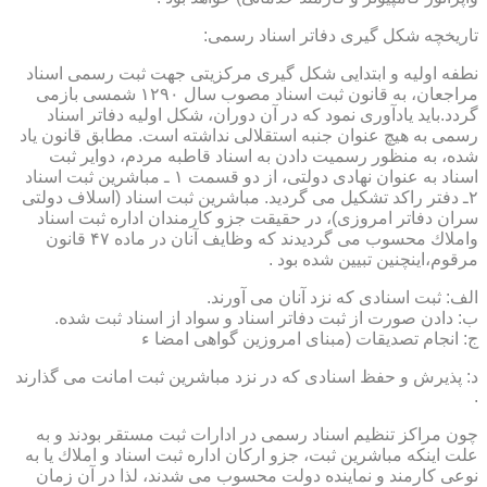
تاریخچه شكل گیری دفاتر اسناد رسمی:
نطفه اولیه و ابتدایی شكل گیری مركزیتی جهت ثبت رسمی اسناد
مراجعان، به قانون ثبت اسناد مصوب سال ۱۲۹۰ شمسی بازمی
گردد.باید یادآوری نمود كه در آن دوران، شكل اولیه دفاتر اسناد
رسمی به هیچ عنوان جنبه استقلالی نداشته است. مطابق قانون یاد
شده، به منظور رسمیت دادن به اسناد قاطبه مردم، دوایر ثبت
اسناد به عنوان نهادی دولتی، از دو قسمت ۱ ـ مباشرین ثبت اسناد
۲ـ دفتر راكد تشكیل می گردید. مباشرین ثبت اسناد (اسلاف دولتی
سران دفاتر امروزی)، در حقیقت جزو كارمندان اداره ثبت اسناد
واملاك محسوب می گردیدند كه وظایف آنان در ماده ۴۷ قانون
مرقوم،اینچنین تبیین شده بود .
الف: ثبت اسنادی كه نزد آنان می آورند.
ب: دادن صورت از ثبت دفاتر اسناد و سواد از اسناد ثبت شده.
ج: انجام تصدیقات (مبنای امروزین گواهی امضا ء
د: پذیرش و حفظ اسنادی كه در نزد مباشرین ثبت امانت می گذارند
.
چون مراكز تنظیم اسناد رسمی در ادارات ثبت مستقر بودند و به
علت اینكه مباشرین ثبت، جزو اركان اداره ثبت اسناد و املاك یا به
نوعی كارمند و نماینده دولت محسوب می شدند، لذا در آن زمان