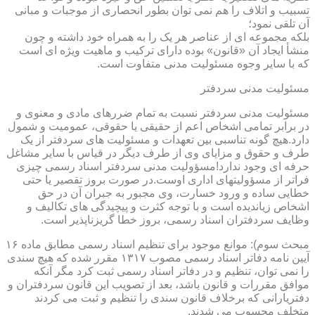
تسبیب و اتلاف را هم نمی توان بطور انحصاری از موجبات و مبانی
آن تلقی نمود؛
بلکه مجموعه ای از عناصر هر یک را به همراه خود داشته و چون
منشأ ایجاد آن «قانون» بوده دارای ترکیب و ماهیت ویژه ای است
که با سایر وجوه مسئولیت مدنی متفاوت است.
مسئولیت مدنی سردفتر
مسئولیت مدنی سردفتر نسبت به تمام ضررهای مادی و معنوی و
در برابر تمامی اشخاص اعم از حقیقی یا حقوقی، عمومیت و شمول
دارد.هیچ گونه تناسبی بین تعهدات و مسئولیت های سردفتر از یک
طرف و حقوق و مزایای وی از طرف دیگر در قیاس با سایر مشاغل
حرفه ای وجود ندارد!مسؤولیت مدنی سردفتر اسناد رسمی چیزی
فراتر از مسؤولیتهای اداری اوست.در صورت بروز تقصیر یا حتی
خطایی ساده و ورود خسارت، وی مجبور به جبران آن در حق
اشخاص زیاندیده است و با توجه کثرت و پیچیدگی های تکالیف و
وظایف سردفتران اسناد رسمی، بروز خطا گریزناپذیر است.
مبحث سوم): موانع موجود برای تنظیم اسناد رسمی مطابق ماده ۱۶
آیین نامه دفاتر اسناد رسمی مصوب ۱۳۱۷ مقرر شده که هیچ سندی
را نمی توان، تنظیم و در دفاتر اسناد رسمی ثبت کرد مگر آنکه
موافق مقررات و قانون باشد، بعد از تصویب این قانون سردفتران و
دفتریارانی که برخلاف قانون سندی را تنظیم و ثبت می کردند
متخلف محسوب می شدند.