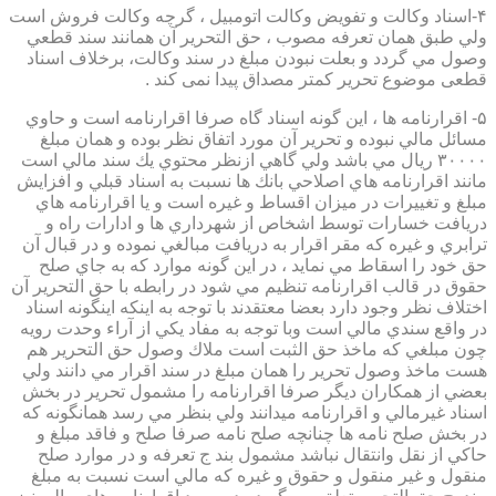
۴-اسناد وكالت و تفويض وكالت اتومبيل ، گرچه وكالت فروش است
ولي طبق همان تعرفه مصوب ، حق التحرير آن همانند سند قطعي
وصول مي گردد و بعلت نبودن مبلغ در سند وكالت، برخلاف اسناد
قطعی موضوع تحریر کمتر مصداق پیدا نمی کند .
۵- اقرارنامه ها ، اين گونه اسناد گاه صرفا اقرارنامه است و حاوي
مسائل مالي نبوده و تحرير آن مورد اتفاق نظر بوده و همان مبلغ
۳۰۰۰۰ ريال مي باشد ولي گاهي ازنظر محتوي يك سند مالي است
مانند اقرارنامه هاي اصلاحي بانك ها نسبت به اسناد قبلي و افزايش
مبلغ و تغييرات در ميزان اقساط و غيره است و يا اقرارنامه هاي
دريافت خسارات توسط اشخاص از شهرداري ها و ادارات راه و
ترابري و غيره كه مقر اقرار به دريافت مبالغي نموده و در قبال آن
حق خود را اسقاط مي نمايد ، در اين گونه موارد كه به جاي صلح
حقوق در قالب اقرارنامه تنظيم مي شود در رابطه با حق التحرير آن
اختلاف نظر وجود دارد بعضا معتقدند با توجه به اينكه اينگونه اسناد
در واقع سندي مالي است وبا توجه به مفاد يكي از آراء وحدت رويه
چون مبلغي كه ماخذ حق الثبت است ملاك وصول حق التحرير هم
هست ماخذ وصول تحرير را همان مبلغ در سند اقرار مي دانند ولي
بعضي از همكاران ديگر صرفا اقرارنامه را مشمول تحرير در بخش
اسناد غيرمالي و اقرارنامه ميدانند ولي بنظر مي رسد همانگونه كه
در بخش صلح نامه ها چنانچه صلح نامه صرفا صلح و فاقد مبلغ و
حاكي از نقل وانتقال نباشد مشمول بند ج تعرفه و در موارد صلح
منقول و غير منقول و حقوق و غيره كه مالي است نسبت به مبلغ