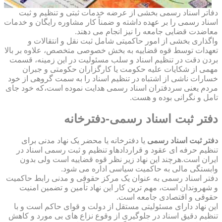
دفاتر اسناد رسمی بخشی از عرضه خدمات ثبتی و تنظیم و ثبت
اسناد رسمی را بر عهده داشته و ضمناً کار مشاوره رایگان و خدمات
معاضدت قضایی جامعه را نیز انجام می دهند.
واگذاری بخشی از امور حاکمیتی شامل ثبت نقل و انتقالات و
تعهدات توسط قوه قضاییه به بخش خصوصی متخصص، علاوه بر بالا
بردن دقت در تنظیم اسناد و سلب مسئولیت در این زمینه، قسمت
مهمی از شکایات علیه حکومت یا کارگزاران حکومتی و جبران
خسارات ناشی از اشتباه در تنظیم اسناد را به سمت گروهی از خود
مردم یعنی سردفتران اسناد رسمی هدایت نموده است،که خود جای
تامل و نگرانی بوده و هست.
دفتر ثبت اسناد رسمی-دفترخانه
دفتر ثبت اسناد رسمی
یا دفترخانه یا محضر یک نهاد مدنی برای
تنظیم حرفه ای عقود و قراردادهاو تنظیم و ثبت رسمی اسناد در
ایران است.هرچند این نهاد زیر نظر قوه قضاییه است ولی بدون
وابستگی مالی به حاکمیت سیاسی اداره می شود.
دفتر اسناد رسمی به عنوان یک مرکز حقوقی و مدنی رابط حاکمیت
و شهروندان است، مهم ترین کار این نهاد تأمین و تضمین امنیت
حقوقی و اقتصادی جامعه است.
این نهاد دارای مسئولیتی مستقل از دولت و قوای حاکم است و با
تنظیم دقیق اسناد در جلوگیری از وقوع نزاع های بی مورد و کاهش