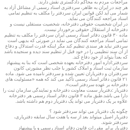
مراجعات مردم به محاکم دادگستری نقش دارند.
هر چند در ایران به ظاهر، سردفتری اسناد رسمی از مشاغل آزاد به
شمار می آید لکن قوانین ایران سردفتر را مکلف به تنظیم تمامی
اسناد مراجعه کنندگان می نماید.
در ایران شخصیت حقوقی دفترخانه، شخصیت مستقلی نیست و
دفترخانه از استقلال حقوقی برخوردار نیست.
ماده ۳۰ قانون دفاتر اسناد رسمی ایران سردفتر را مکلف به تنظیم
تمامی اسناد مراجعه کنندگان می نماید در صورتی که بدیهی است
سردفتر نباید هر سندی تنظیم کند مگر اینکه قدرت استدلال و دفاع
از آن سند تنظیمی را در خود قبل از تنظیم سند دیده و سنجیده باشد
که بعداً بتواند از خود دفاع کند.
سردفتر:اداره امور دفترخانه بعهده شخصی است که بنا به پیشنهاد
سازمان ثبت اسناد و املاک کشور با جلب نظر مشورتی کانون
سردفتران و دفتریاران تعیین شده و سردفتر نامیده می شود. ماده
۲۱ قانون دفاتر اسناد رسمی تأکید می کند که همه «مسئولیت های
دفترخانه بر عهده سردفتر است».
دفتریار :دفتریار سمت معاونت دفترخانه و نمایندگی سازمان ثبت را
دارا می باشد.طبق ماده ۳ قانون دفاتر اسناد رسمی هر دفترخانه
علاوه بر یک دفتریار می تواند یک دفتریار دوم هم داشته باشد.
چگونه یک دفتریار می تواند سردفتر شود ؟
دفتریار اصیل میتواند بعد از سه یا هفت سال سابقه دفتریاری،
سردفتر شوند.
دفتریار برابر مقررات قانون دفاتر اسناد رسمی و با پیشنهاد