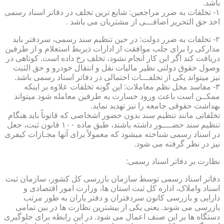
باشد.
۱- تخلفات به ضرر مراجعین: شایع ترین تخلف در دفاتر اسناد رسمی
اخذ حق التحریر اضافـــی از مشتریان می باشد .
۲- تخلفات به ضرر دولت: در حین تنظیم سند رسمی، سردفتر باید
مدارکی را برای جلب موافقت از ادارات ذیربط استعلام و از طرفین
دریافت کند اگر این کار انجام نشود، تخلف رخ داده است. کوتاهی در
وصول حقوق دولتی نظیر مالیات نقل و انتقال خودرو و حق الثبت
نیز میتواند یکی از تخلفـــات احتمالی در دفاتر اسناد رسمی باشد.
۳- مفاسد مخل نظم معاملات: این گونه تخلفات علاوه بر اینکه
ممکــن است باعث ورود خسارت به طرفین معامله شود میتواند
بهداشت حقوقی جامعه را نیز تهدید نماید.
تخلفاتی مانند تنظیم سند بدون حضور اشخاصی که قانوناً باید هنگام
تنظیم سند حضــــور داشته باشند، طبق ماده ۱۰۰ قانون ثبت، جعل
در اسناد رسمی شناخته میشود که معمولاً برای آنها مجـازات کیفری
نیز در نظر گرفته می شود.
نظارت بر دفاتر اسناد رسمی:
دفاتر اسناد رسمی توسط سازمان بازرسی کل کشور، سازمان ثبت
اسناد واملاک، اداره کل ثبت استان ها، وزارت امور اقتصادی و
دارایی و بازرسی کانون سردفتران و دفتر یاران به طور مرتب
بازرسی می شوند. یعنی یکی از بیشترین نظارت ها در بین تمامی
دستگاه ها بر این صنف اعمال می شود. در این رابطه برای جلوگیری