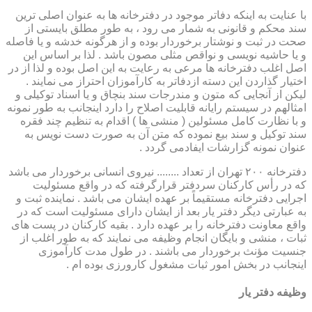
با عنایت به اینکه دفاتر موجود در دفترخانه ها به عنوان اصلی ترین
سند محکم و قانونی به شمار می رود ، به طور مطلق بایستی از
صحت در ثبت و نوشتار برخوردار بوده و از هرگونه خدشه و یا فاصله
و یا حاشیه نویسی و نواقص مثلی مصون باشد . لذا بر اساس این
اصل اغلب دفترخانه ها مرعی به رعایت به این اصل بوده و لذا از در
اختیار گذاردن این دسته ازدفاتر به کارآموزان احتراز می نمایند .
لیکن از آنجایی که متون و مندرجات سند بنچاق و یا اسناد توکیلی و
امثالهم در سیستم رایانه قابلیت اصلاح را دارد اینجانب به طور نمونه
و با نظارت کامل مسئولین ( منشی ها ) اقدام به تنظیم چند فقره
سند توکیل و سند بیع نموده که متن آن به صورت دست نویس به
عنوان نمونه گزارشات ایفادمی گردد .
دفترخانه ۲۰۰ تهران از تعداد ........ نیروی انسانی برخوردار می باشد
که در رأس کارکنان سردفتر قرارگرفته که در واقع مسئولیت
اجرایی دفترخانه مستقیماً بر عهده ایشان می باشد . نماینده ثبت و
به عبارتی دیگر دفتر یار بعد از ایشان دارای مسئولیت است که در
واقع معاونت دفترخانه را بر عهده دارد . بقیه کارکنان در پست های
ثبات ، منشی و بایگان انجام وظیفه می نمایند که به طور اغلب از
جنسیت مؤنث برخوردار می باشند . در طول مدت کارآموزی
اینجانب در بخش امور ثبات مشغول کارورزی بوده ام .
وظیفه دفتر یار