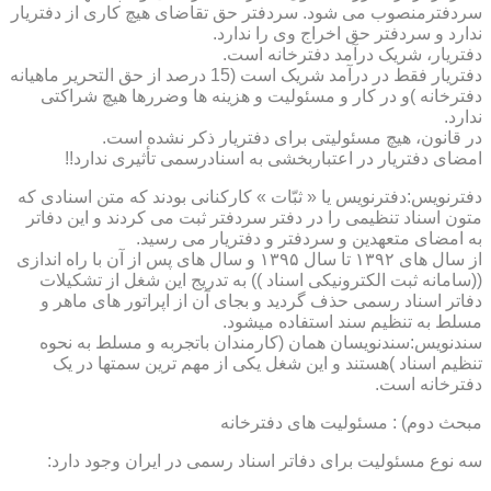
سردفترمنصوب می شود. سردفتر حق تقاضای هیچ کاری از دفتریار
ندارد و سردفتر حق اخراج وی را ندارد.
دفتریار، شریک درآمد دفترخانه است.
دفتریار فقط در درآمد شریک است (15 درصد از حق التحریر ماهیانه
دفترخانه )و در کار و مسئولیت و هزینه ها وضررها هیچ شراکتی
ندارد.
در قانون، هیچ مسئولیتی برای دفتریار ذکر نشده است.
امضای دفتریار در اعتباربخشی به اسنادرسمی تأثیری ندارد!!
دفترنویس:دفترنویس یا « ثبّات » کارکنانی بودند که متن اسنادی که
متون اسناد تنظیمی را در دفتر سردفتر ثبت می کردند و این دفاتر
به امضای متعهدین و سردفتر و دفتریار می رسید.
از سال های ۱۳۹۲ تا سال ۱۳۹۵ و سال های پس از آن با راه اندازی
((سامانه ثبت الکترونیکی اسناد )) به تدریج این شغل از تشکیلات
دفاتر اسناد رسمی حذف گردید و بجای آن از اپراتور های ماهر و
مسلط به تنظیم سند استفاده میشود.
سندنویس:سندنویسان همان (کارمندان باتجربه و مسلط به نحوه
تنظیم اسناد )هستند و این شغل یکی از مهم ترین سمتها در یک
دفترخانه است.
مبحث دوم) : مسئولیت های دفترخانه
سه نوع مسئولیت برای دفاتر اسناد رسمی در ایران وجود دارد: