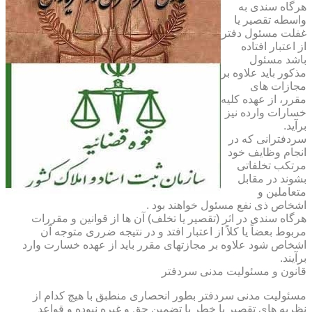
هرگاه سندی به
واسطه تقصیر یا
غفلت مسئول دفتر
از اعتبار افتاده
باشد مسئول
مذکور باید علاوه بر
مجازات های
مقرر، از عهده کلیه
خسارات وارده نیز
برآید.
سردفترانی که در
انجام وظایف خود
مرتکب تخلفاتی
بشوند در مقابل
متعاملین و
اشخاص ذی نفع مسئول خواهند بود .
هرگاه سندی در اثر (تقصیر یا تخلف) آن ها از قوانین و مقررات
مربوط بعضاً یا کلاً از اعتبار افتد و در نتیجه ضرری متوجه آن
اشخاص شود علاوه بر مجازتهای مقرر باید از عهده خسارت وارد
برآیند.
قانون و مسئولیت مدنی سردفتر
مسئولیت مدنی سردفتر بطور انحصاری منطبق با هیچ کدام از
نظریه های تقصیر یا خطر یا تضمین حق و غیره نبوده و قواعد