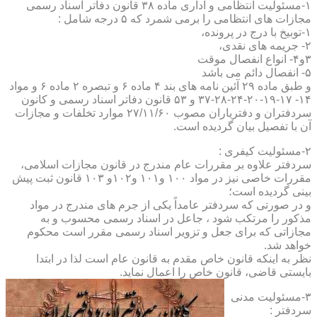
۱-مسئولیت انتظامی و اداری ماده ۳۸ قانون دفاتر اسناد رسمی
مجازات های انتظامی را برمی شمرد که ۵ درجه شامل :
۱-توبیخ با درج در پرونده،
۲- جریمه های نقدی،
۳و۴- انواع انفصال موقت
۵- انفصال دائم می باشد
و طبق ماده ۲۹ آئین نامه های بند ۴ ماده ۶ و تبصره ۲ ماده ۶ و مواد
۱۴- ۱۷-۱۹-۲۰-۲۴-۲۸-۳۷ و ۵۳ قانون دفاتر اسناد رسمی و کانون
سردفتران و دفتریاران مصوب ۲۷/۱۱/۶۰ موارد تخلفات و مجازات
آن با تفصیل بیان گردیده است.
۲-مسئولیت کیفری :
سردفتر علاوه بر مقررات عام مندرج در قانون مجازات اسلامی،
مقررات خاصی نیز در مواد ۱۰۰ و۱۰۱ و۱۰۲و ۱۰۳ قانون ثبت پیش
بینی گردیده است؛
و در صورتی که سردفتر عامداً یکی از جرم های مندرج در مواد
مذکور را مرتکب شود ، جاعل در اسناد رسمی محسوب و به
مجازاتی که برای جعل و تزویر اسناد رسمی مقرر است محکوم
خواهد شد.
نظر به اینکه قانون خاص مقدم به قانون عام است لذا در ابتدا
بایستی قاضی، قانون خاص را اعمال نماید.
۳-مسئولیت مدنی
سردفتر :