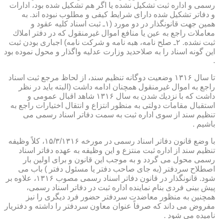
رسمی و اداره ثبت تشكیل نشده یا اگر هم تشكیل شده بود، ادارات
و دفاتر تشكیل شده دارای شرایط كیفی و مطلوب نبوده اند. به
همین جهت قانونگذار در دو مورد (۱ـ ثبت اسناد كلیه عقود و
معاملات راجع به عین یا منافع اموال غیرمنقول كه در دفتر املاك
ثبت نشده. ۲ـ صلح نامه، هبه نامه و شركت نامه) اجباری بودن ثبت
این گونه اسناد را به صلاحدید وزارت عدلیه واگذار و محول نموده بود
.
تا سال ۱۳۱۶ وضعیت دوگانه تنظیم سند، از لحاظ مرجع ثبت اسناد
راجع به اموال غیرمنقول همچنان ادامه داشت (البته باید در نظر
داشت كه با نزدیك شدن به سال ۱۳۱۶ شاهد اقبال عمومی و
استقبال مقامات دولتی به منظور انتزاع و انتقال اختیارات راجع به
تنظیم سند از سوی اداره ثبت به سمت دفاتر اسناد رسمی می
باشیم .
با وضع قانون دفاتر اسناد رسمی در مورخه ۱۵/۳/۱۳۱۶، كلاً وظیفه
تنظیم سند از اداره ثبت منتزع و این وظیفه به عهده دفاتر اسناد
رسمی محول می گردد و به موجب این قانون و برای اولین بار
اصطلاح سردفتر (به جای صاحب دفتر یا مسئول دفتر ) باب می
شود. قانونگذار در قانون دفاتر اسناد رسمی مصوب ۱۳۱۶، علاوه بر
پیش بینی فردی بنام نماینده اداره ثبت در دفاتر اسناد رسمی،
همچنین به منظور معاضدت سردفتر حضور فرد دیگری را نیز
مفروض می داند كه صرفاً عنوان معاون سردفتر را داشته و دفتریار
نامیده می شود .