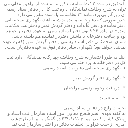
با تدقیق در ماده ۲۴ نظامنامه مذكور و استفاده از براهین عقلی می
توان به شرح وظایف نمایندگان اداره ثبت كل در دفاتر اسناد رسمی
آن روزگار پی برد. ماده ۲۴ نظامنامه یاد شده مقرر می دارد:
« در صورتی كه دفترخانه نماینده نداشته باشد، نگهداری نسخه ثانی
دفتر نماینده و دفتر عایدات و دفتر گردش تمبر و دفتر ثبت مكاتبات
مندرج در ماده ۲۳ قانون دفتر اسناد رسمی به عهده دفتریار خواهد
بود و چنانچه دفترخانه با داشتن دفتریار نماینده هم داشته باشد،
سوای نسخه ثانی دفتر اسناد رسمی و دفتر گردش تمبر (كه به عهده
نماینده خواهد بود) نگهداری سایر دفاتر فوق به عهده دفتریار است .
اینك به طور اختصار به شرح وظایف چهارگانه نمایندگان اداره ثبت
كل در دفترخانه ها پرداخته می شود.
۱ـ نگهداری نسخه ثانی دفتر ثبت اسناد رسمی
۲ـ نگهداری دفتر گردش تمبر
۳ ـ دریافت وجوه تودیعی مراجعان
۴ ـ امضاء سند
تخلفات رایج در دفاتر اسناد رسمی
به گفته مهدی انجم شعاع معاون امور اسناد سازمان ثبت اسناد و
املاک کشور که در مورخ ۲۳/۱۱/۹۱ در گفتگو با ایرنا مطرح شد،
آماری از حیث فراوانی تخلفات دفاتر در اختیار سازمان ثبت نمی