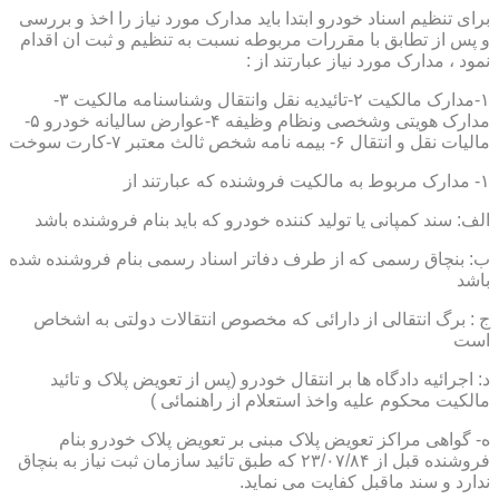
برای تنظیم اسناد خودرو ابتدا باید مدارک مورد نیاز را اخذ و بررسی
و پس از تطابق با مقررات مربوطه نسبت به تنظیم و ثبت ان اقدام
نمود ، مدارک مورد نیاز عبارتند از :
۱-مدارک مالکیت ۲-تائیدیه نقل وانتقال وشناسنامه مالکیت ۳-
مدارک هویتی وشخصی ونظام وظیفه ۴-عوارض سالیانه خودرو ۵-
مالیات نقل و انتقال ۶- بیمه نامه شخص ثالث معتبر ۷-کارت سوخت
۱- مدارک مربوط به مالکیت فروشنده که عبارتند از
الف: سند کمپانی یا تولید کننده خودرو که باید بنام فروشنده باشد
ب: بنچاق رسمی که از طرف دفاتر اسناد رسمی بنام فروشنده شده
باشد
ج : برگ انتقالی از دارائی که مخصوص انتقالات دولتی به اشخاص
است
د: اجرائیه دادگاه ها بر انتقال خودرو (پس از تعویض پلاک و تائید
مالکیت محکوم علیه واخذ استعلام از راهنمائی )
ه- گواهی مراکز تعویض پلاک مبنی بر تعویض پلاک خودرو بنام
فروشنده قبل از ۲۳/۰۷/۸۴ که طبق تائید سازمان ثبت نیاز به بنچاق
ندارد و سند ماقبل کفایت می نماید.