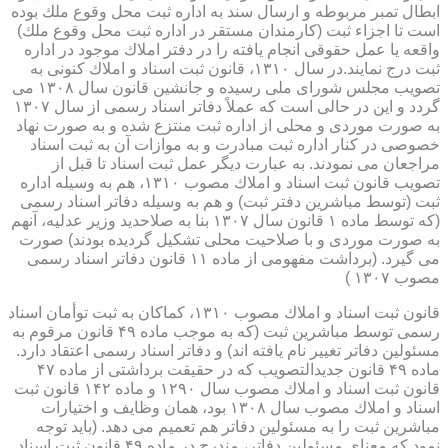
ابطال تمبر مربوطه و ارسال سند به اداره ثبت محل وقوع ملك بوده
است تا اجزاء ثبت (كارمندان مستقر در اداره ثبت محل وقوع ملك)
واقعه یا عمل حقوقی انجام یافته را در دفتر املاك موجود در اداره
ثبت درج نمایند.در سال ۱۳۱۰، قانون ثبت اسناد و املاك كنونی به
تصویب مجلس شورای ملی رسیده و جانشین قانون سال ۱۳۰۸ می
گردد و این در حالی است كه عملاً دفاتر اسناد رسمی از سال ۱۳۰۷
به صورت موردی و محلی از اداره ثبت منتزع شده و به صورت نهاد
خصوصی در كنار اداره ثبت مبادرت و به موازات آن به ثبت اسناد
مراجعان می نمودند. به عبارت دیگر عمل ثبت اسناد تا قبل از
تصویب قانون ثبت اسناد و املاك مصوب ۱۳۱۰، هم به وسیله اداره
ثبت (توسط مباشرین دفتر ثبت) و هم به وسیله دفاتر اسناد رسمی
(كه توسط ماده ۱ قانون سال ۱۳۰۷ بنا به صلاحدید وزیر عدلیه، آنهم
به صورت موردی و با صلاحیت محلی تشكیل گردیده بودند) صورت
می گیرد. (برداشت مفهومی از ماده ۱۱ قانون دفاتر اسناد رسمی
مصوب ۱۳۰۷ )
قانون ثبت اسناد و املاك مصوب ۱۳۱۰، كماكان به ثبت توأمان اسناد
رسمی توسط مباشرین ثبت (كه به موجب ماده ۴۹ قانون مرقوم به
مسئولین دفاتر تغییر نام یافته اند) و دفاتر اسناد رسمی اعتقاد دارد.
ماده ۴۹ قانون جدیدالتصویب كه در حقیقت برداشتی از ماده ۴۷
قانون ثبت اسناد و املاك مصوب سال ۱۲۹۰ و ماده ۱۴۲ قانون ثبت
اسناد و املاك مصوب سال ۱۳۰۸ بود، همان وظایف و اختیارات
مباشرین ثبت را به مسئولین دفاتر هم تعمیم می دهد. (باید توجه
نمود كه معنای مسئولین دفاتر، مندرج در ماده ۴۹ قانون ثبت اسناد