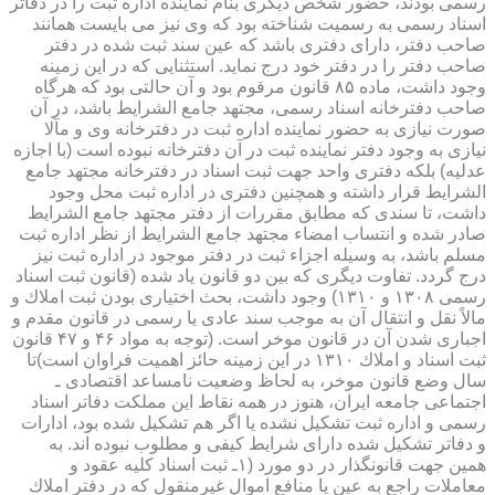
رسمی بودند، حضور شخص دیگری بنام نماینده اداره ثبت را در دفاتر
اسناد رسمی به رسمیت شناخته بود كه وی نیز می بایست همانند
صاحب دفتر، دارای دفتری باشد كه عین سند ثبت شده در دفتر
صاحب دفتر را در دفتر خود درج نماید. استثنایی كه در این زمینه
وجود داشت، ماده ۸۵ قانون مرقوم بود و آن حالتی بود كه هرگاه
صاحب دفترخانه اسناد رسمی، مجتهد جامع الشرایط باشد، در آن
صورت نیازی به حضور نماینده اداره ثبت در دفترخانه وی و مآلا
نیازی به وجود دفتر نماینده ثبت در آن دفترخانه نبوده است (با اجازه
عدلیه) بلكه دفتری واحد جهت ثبت اسناد در دفترخانه مجتهد جامع
الشرایط قرار داشته و همچنین دفتری در اداره ثبت محل وجود
داشت، تا سندی كه مطابق مقررات از دفتر مجتهد جامع الشرایط
صادر شده و انتساب امضاء مجتهد جامع الشرایط از نظر اداره ثبت
مسلم باشد، به وسیله اجزاء ثبت در دفتر موجود در اداره ثبت نیز
درج گردد. تفاوت دیگری كه بین دو قانون یاد شده (قانون ثبت اسناد
رسمی ۱۳۰۸ و ۱۳۱۰) وجود داشت، بحث اختیاری بودن ثبت املاك و
مالاً نقل و انتقال آن به موجب سند عادی یا رسمی در قانون مقدم و
اجباری شدن آن در قانون موخر است. (توجه به مواد ۴۶ و ۴۷ قانون
ثبت اسناد و املاك ۱۳۱۰ در این زمینه حائز اهمیت فراوان است)تا
سال وضع قانون موخر، به لحاظ وضعیت نامساعد اقتصادی ـ
اجتماعی جامعه ایران، هنوز در همه نقاط این مملكت دفاتر اسناد
رسمی و اداره ثبت تشكیل نشده یا اگر هم تشكیل شده بود، ادارات
و دفاتر تشكیل شده دارای شرایط كیفی و مطلوب نبوده اند. به
همین جهت قانونگذار در دو مورد (۱ـ ثبت اسناد كلیه عقود و
معاملات راجع به عین یا منافع اموال غیرمنقول كه در دفتر املاك