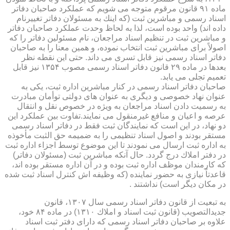
ماده ۹۱ قانون مرقوم متوجه می شویم كه عملكرد صاحبان دفاتر
اسناد رسمی و مباشرین ثبت (كه اینك به مسئولان دفاتر تغییرنام
داده اند) واحد بوده است، لذا به لحاظ وحدت عملكرد صاحبان دفاتر
و مباشرین ثبت در تنظیم اسناد مراجعان، نام مسئولین دفاتر را كه
اصولاً برای مباشرین ثبت انتخاب نموده، و همین معنا را به صاحبان
دفاتر اسناد رسمی نیز قابل تسری می داند. حتی این نقطه نظر
بعدها در ماده ۲۹ قانون دفاتر اسناد رسمی مصوب ۱۳۵۴ نیز قابل
تعمیم تجلی می یابد.
صاحبان دفاتر اسناد رسمی در كنار مباشرین اداره ثبت، یكی به
عنوان نهاد خصوصی و دیگری به عنوان های دولتی توأمان مبادرت
به رسمیت دادن اسناد مراجعان به ویژه در خصوص نقل و انتقال
عرصه و اعیان و منافع غیرمنقول می نمایند.تفاوت بین عملكرد این
دو نهاد، در این است كه نمایندگان ثبت فقط در دفاتر اسناد رسمی
مستقر بودند و اصول اسناد تنظیمی را به ضمیمه حق الثبت مأخوذه
به اداره ثبت ارسال می نمودند تا این موضوع توسط اجزاء اداره ثبت
در دفتر املاك درج گردد. حال آنكه مباشرین ثبت (مسئولان دفاتر)
كه كارمندان موظف اداره ثبت بوده و در آن اداره مستقر بوده اند،
قاعدتاً نیازی به حضور نماینده (كه وظیفه اش كنترل اسناد ثبت شده
در مكان دیگر است) نداشتند .
به تبعیت از قانون دفاتر اسناد رسمی سال ۱۳۰۷، قانون
جدیدالتصویب (قانون ثبت اسناد و املاك ۱۳۱۰) در ماده ۸۴ خود،
علاوه بر صاحبان دفاتر اسناد رسمی كه دارای دفتر ثبت اسناد