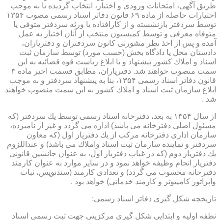
طریق آگهی، امتحانات ورودی و اختبار، انتخاب گردیده یا به موجب
اختیارات حاصله از ماده ۶۹ قانون دفاتر اسناد رسمی مصوب ۱۳۵۴
توسط سردفتر بازنشسته و از كارافتاده یا ورثه سردفتر متوفی یا
متوفاه معرفی و توسط كمیسیون منتخب از آنان اختبار به عمل
آمده و پس از اخذ نظر مشورتی كانون سردفتران و دفتریاران،
دادستان محل یا دادگاه بخش (حسب مورد) توسط سازمان ثبت
اسناد و املاك كشور پیشنهاد و با ابلاغ ریاست قوه قضائیه به این
سمت منصوب خواهند شد. دفتریاران، مطابق قسمت اخیر ماده ۳
قانون دفاتر اسناد رسمی ۱۳۵۴، بنا به پیشنهاد سردفتر و به موجب
ابلاغ سازمان ثبت اسناد و املاك كشور به این سمت منصوب خواهند
شد .
از سال ۱۳۵۴ به بعد، دفترخانه اسناد رسمی توسط یك سردفتر (كه
مسئول اصلی دفترخانه می باشد) اداره می گردد و غیر از نامبرده،
سازمان اداری دفترخانه مركب از یك دفتریار اول (كه معاون
سردفتر و نماینده سازمان ثبت اسناد واملاك می باشد) و عنداللزوم
یك دفتریار دوم (كه در غیاب دفتریار اول، به عنوان جانشین قانونی
دفتریار انجام وظیفه خواهد نمود و در سایر موارد به عنوان كارمند
دفترخانه محسوب می گردد) و تعدادی كارمند (سندنویس، ثبات
واپراتور كامپیوتر و كارمند خدماتی) خواهد بود .
تاریخچه شكل گیری دفاتر اسناد رسمی:
نطفه اولیه و ابتدایی شكل گیری مركزیتی جهت ثبت رسمی اسناد