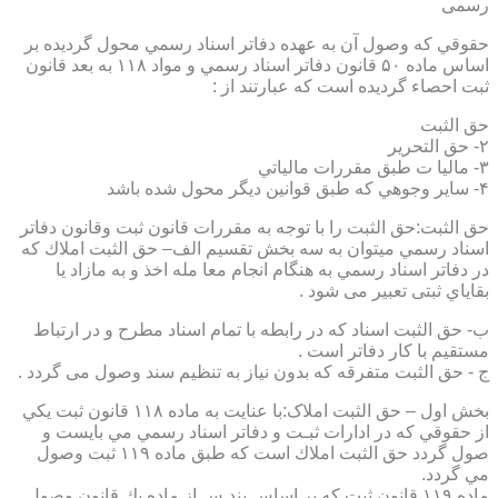
رسمی
حقوقي كه وصول آن به عهده دفاتر اسناد رسمي محول گرديده بر
اساس ماده ۵۰ قانون دفاتر اسناد رسمي و مواد ۱۱۸ به بعد قانون
ثبت احصاء گرديده است كه عبارتند از :
حق الثبت
۲- حق التحرير
۳- ماليا ت طبق مقررات مالياتي
۴- ساير وجوهي كه طبق قوانين ديگر محول شده باشد
حق الثبت:حق الثبت را با توجه به مقررات قانون ثبت وقانون دفاتر
اسناد رسمي ميتوان به سه بخش تقسيم الف– حق الثبت املاك كه
در دفاتر اسناد رسمي به هنگام انجام معا مله اخذ و به مازاد يا
بقاياي ثبتی تعبیر می شود .
ب- حق الثبت اسناد كه در رابطه با تمام اسناد مطرح و در ارتباط
مستقيم با كار دفاتر است .
ج - حق الثبت متفرقه كه بدون نياز به تنظیم سند وصول می گردد .
بخش اول – حق الثبت املاک:با عنايت به ماده ۱۱۸ قانون ثبت يكي
از حقوقي كه در ادارات ثبـت و دفاتر اسناد رسمي مي بايست و
صول گردد حق الثبت املاك است كه طبق ماده ۱۱۹ ثبت وصول
مي گردد.
ماده ۱۱۹ قانون ثبت كه بر اساس بند س از ماده يك قانون وصول