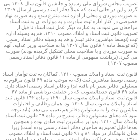
تصویب مجلس شورای ملی رسیده و جانشین قانون سال ۱۳۰۸ می
گردد و این در حالی است كه عملاً دفاتر اسناد رسمی از سال ۱۳۰۷
به صورت موردی و محلی از اداره ثبت منتزع شده و به صورت نهاد
خصوصی در كنار اداره ثبت مبادرت و به موازات آن به ثبت اسناد
مراجعان می نمودند. به عبارت دیگر عمل ثبت اسناد تا قبل از
تصویب قانون ثبت اسناد و املاك مصوب ۱۳۱۰، هم به وسیله اداره
ثبت (توسط مباشرین دفتر ثبت) و هم به وسیله دفاتر اسناد رسمی
(كه توسط ماده ۱ قانون سال ۱۳۰۷ بنا به صلاحدید وزیر عدلیه، آنهم
به صورت موردی و با صلاحیت محلی تشكیل گردیده بودند) صورت
می گیرد. (برداشت مفهومی از ماده ۱۱ قانون دفاتر اسناد رسمی
مصوب ۱۳۰۷ )
قانون ثبت اسناد و املاك مصوب ۱۳۱۰، كماكان به ثبت توأمان اسناد
رسمی توسط مباشرین ثبت (كه به موجب ماده ۴۹ قانون مرقوم به
مسئولین دفاتر تغییر نام یافته اند) و دفاتر اسناد رسمی اعتقاد دارد.
ماده ۴۹ قانون جدیدالتصویب كه در حقیقت برداشتی از ماده ۴۷
قانون ثبت اسناد و املاك مصوب سال ۱۲۹۰ و ماده ۱۴۲ قانون ثبت
اسناد و املاك مصوب سال ۱۳۰۸ بود، همان وظایف و اختیارات
مباشرین ثبت را به مسئولین دفاتر هم تعمیم می دهد. (باید توجه
نمود كه معنای مسئولین دفاتر، مندرج در ماده ۴۹ قانون ثبت اسناد
واملاك سال ۱۳۱۰، بدواً بر مباشرین ثبت صادق بوده و همچنین
بعدها قابل تعمیم به صاحبان دفاتر اسناد رسمی بوده است) زیرا
همان قانونگذار در مواد ۸۱ و ۹۱ قانون ثبت اسناد و املاك مصوب
۱۳۱۰، به شرح عملكرد دفاتر اسناد رسمی پرداخته و با لحاظ نمودن