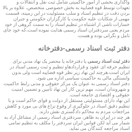
واگذاری بخشی از امور حاکمیتی شامل ثبت نقل و انتقالات و
تعهدات توسط قوه قضاییه به بخش خصوصی متخصص، علاوه بر بالا
بردن دقت در تنظیم اسناد و سلب مسئولیت در این زمینه، قسمت
مهمی از شکایات علیه حکومت یا کارگزاران حکومتی و جبران
خسارات ناشی از اشتباه در تنظیم اسناد را به سمت گروهی از خود
مردم یعنی سردفتران اسناد رسمی هدایت نموده است،که خود جای
تامل و نگرانی بوده و هست.
دفتر ثبت اسناد رسمی-دفترخانه
دفتر ثبت اسناد رسمی
یا دفترخانه یا محضر یک نهاد مدنی برای
تنظیم حرفه ای عقود و قراردادهاو تنظیم و ثبت رسمی اسناد در
ایران است.هرچند این نهاد زیر نظر قوه قضاییه است ولی بدون
وابستگی مالی به حاکمیت سیاسی اداره می شود.
دفتر اسناد رسمی به عنوان یک مرکز حقوقی و مدنی رابط حاکمیت
و شهروندان است، مهم ترین کار این نهاد تأمین و تضمین امنیت
حقوقی و اقتصادی جامعه است.
این نهاد دارای مسئولیتی مستقل از دولت و قوای حاکم است و با
تنظیم دقیق اسناد در جلوگیری از وقوع نزاع های بی مورد و کاهش
مراجعات مردم به محاکم دادگستری نقش دارند.
هر چند در ایران به ظاهر، سردفتری اسناد رسمی از مشاغل آزاد به
شمار می آید لکن قوانین ایران سردفتر را مکلف به تنظیم تمامی
اسناد مراجعه کنندگان می نماید.