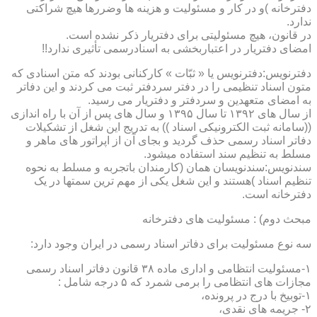
دفترخانه )و در کار و مسئولیت و هزینه ها وضررها هیچ شراکتی
ندارد.
در قانون، هیچ مسئولیتی برای دفتریار ذکر نشده است.
امضای دفتریار در اعتباربخشی به اسنادرسمی تأثیری ندارد!!
دفترنویس:دفترنویس یا « ثبّات » کارکنانی بودند که متن اسنادی که
متون اسناد تنظیمی را در دفتر سردفتر ثبت می کردند و این دفاتر
به امضای متعهدین و سردفتر و دفتریار می رسید.
از سال های ۱۳۹۲ تا سال ۱۳۹۵ و سال های پس از آن با راه اندازی
((سامانه ثبت الکترونیکی اسناد )) به تدریج این شغل از تشکیلات
دفاتر اسناد رسمی حذف گردید و بجای آن از اپراتور های ماهر و
مسلط به تنظیم سند استفاده میشود.
سندنویس:سندنویسان همان (کارمندان باتجربه و مسلط به نحوه
تنظیم اسناد )هستند و این شغل یکی از مهم ترین سمتها در یک
دفترخانه است.
مبحث دوم) : مسئولیت های دفترخانه
سه نوع مسئولیت برای دفاتر اسناد رسمی در ایران وجود دارد:
۱-مسئولیت انتظامی و اداری ماده ۳۸ قانون دفاتر اسناد رسمی
مجازات های انتظامی را برمی شمرد که ۵ درجه شامل :
۱-توبیخ با درج در پرونده،
۲- جریمه های نقدی،