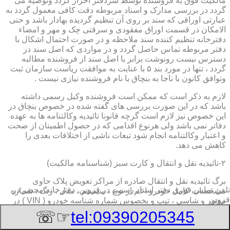
مالکیت فوق به فروشنده توسط سردفتر احراز گردد وتوصیه می
گردد در بررسی مدارک و اسناد مربوطه دقت کافی معمول گردد به
عبارتی اوراقی که سند بر روی آن تنظیم گردیده بهادار باشد و حتی
الامکان در قسمت اوراق مفقودی و سرقتی چک و مهر و امضاء
دفترخانه تنظیم کننده سند ملاحظه و در صورت احتمال اشکال با
دفتر مربوطه تماس حاصل گردد و در مواردی که اصل سند در
دسترس نیست رونوشت برابر با اصل سند از فروشنده مطالبه
گردد ، تنها در مورد بند ۵ با عنایت به موافقت ریاست سازمان ثبت
وتوافق کانون با ناجا به بنچاق با نام فروشنده نیازی نیست .
لازم به ذکر است که ممکن است فروشنده وکیل رسمی داشته
باشد که در این صورت بررسی های گفته شده در خصوص بنچاق در
این خصوص نیز لازم است گرچه قانونا تائیدیه وکالتنامه ها به عهده
دفاتر نمی باشد ولی هرنوع اقدامی که در حصول اطمینان از صحت
و اعتبار وکالتنامه انجام شود تبعات ناشی از اختلافات بعدی را
کاهش می دهد.
۲-تائیدیه نقل و انتقال و کارت سبز (شناسنامه مالکیت)
برگ تائیدیه نقل و انتقال صادره از مراکز تعویض پلاک حاوی
تلفن تماس فوری
دفتر اسناد رسمی در قزوین, دفترخانه,محضر در
مشخصات کامل خودرو اعم از نوع ، سیستم ، مدل ، رنگ ، شماره
قزوین
موتور و شاسی ، تیپ و بخصوس شماره شناسه خودرو ( VIN ) در
صدر صفحه و مشخصات فروشنده و خریدار اعم از مشخصات
☞☏
tel:09390205345
سجلی و شماره ملی و کدپستی و آدرس و شماره انتظامی
اختصاصی آنها با قسمت توضیحات برای هریک در قسمت انتهائی و