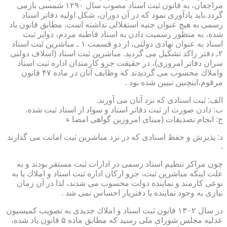
مراجعان، به قانون ثبت اسناد مصوب سال ۱۲۹۰ شمسی بازمی
گردد.باید یادآوری نمود كه در آن دوران، شكل اولیه دفاتر اسناد
رسمی به هیچ عنوان جنبه استقلالی نداشته است. مطابق قانون یاد
شده، به منظور رسمیت دادن به اسناد قاطبه مردم، دوایر ثبت
اسناد به عنوان نهادی دولتی، از دو قسمت ۱ ـ مباشرین ثبت اسناد
۲ـ دفتر راكد تشكیل می گردید. مباشرین ثبت اسناد (اسلاف دولتی
سران دفاتر امروزی)، در حقیقت جزو كارمندان اداره ثبت اسناد
واملاك محسوب می گردیدند كه وظایف آنان در ماده ۴۷ قانون
مرقوم،اینچنین تبیین شده بود .
الف: ثبت اسنادی كه نزد آنان می آورند.
ب: دادن صورت از ثبت دفاتر اسناد و سواد از اسناد ثبت شده.
ج: انجام تصدیقات (مبنای امروزین گواهی امضا ء
د: پذیرش و حفظ اسنادی كه در نزد مباشرین ثبت امانت می گذارند
.
چون مراكز تنظیم اسناد رسمی در ادارات ثبت مستقر بودند و به
علت اینكه مباشرین ثبت، جزو اركان اداره ثبت اسناد و املاك یا به
نوعی كارمند و نماینده دولت محسوب می شدند، لذا در آن زمان
نیازی به وجود نماینده یا دفتریار احساس نمی شد .
در سال ۱۳۰۲ قانون ثبت اسناد و املاك جدیدی به تصویب كمیسیون
عدلیه مجلس شورای ملی رسید كه مطابق ماده ۵ قانون یاد شده،