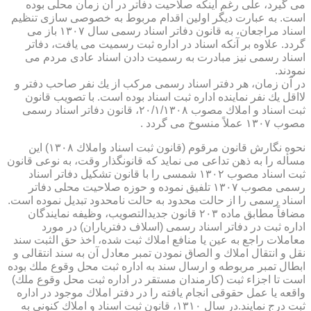
می گیرد، علی رغم اینكه صلاحیت دفاتر در آن زمان محلی بوده
است. به عبارت دیگر اولین اقدام مربوط به خصوصی سازی تنظیم
اسناد مراجعان، به قانون دفاتر اسناد رسمی سال ۱۳۰۷ باز می
گردد. علاوه بر آنكه اسناد در اداره ثبت رسمیت می یافت، دفاتر
اسناد رسمی نیز مبادرت به رسمیت دادن اسناد عادی مردم می
نمودند.
در آن زمان، هر دفتر اسناد رسمی مركب از یك نفر صاحب دفتر و
لااقل یك نفر نماینده اداره ثبت اسناد بوده است. با تصویب قانون
ثبت اسناد و املاك مصوب ۲۰/۱/۱۳۰۸، قانون دفاتر اسناد رسمی
مصوب ۱۳۰۷ عملاً منسوخ می گردد .
نحوه نگارش قانون مرقوم (قانون ثبت اسناد واملاك ۱۳۰۸) این
مسأله را به ذهن تداعی می نماید كه قانونگذار وقت، به نوعی قانون
ثبت اسناد مصوب ۱۳۰۲ شمسی را با قانون تشكیل دفاتر اسناد
رسمی مصوب ۱۳۰۷ تلفیق نموده و حوزه صلاحیت محلی دفاتر
اسناد رسمی را از حالت محدود به حالت نامحدود تبدیل نموده است.
مضافاً مطابق ماده ۲۰۳ قانون جدیدالتصویب، وظیفه نمایندگان
اداره ثبت در دفاتر اسناد رسمی (اسلاف دفتریاران) در مورد
معاملات راجع به عین یا منافع املاك ثبت شده، اخذ حق الثبت سند
نقل و انتقال املاك و الصاق نمودن تمبر معادل آن به سند انتقالی و
ابطال تمبر مربوطه و ارسال سند به اداره ثبت محل وقوع ملك بوده
است تا اجزاء ثبت (كارمندان مستقر در اداره ثبت محل وقوع ملك)
واقعه یا عمل حقوقی انجام یافته را در دفتر املاك موجود در اداره
ثبت درج نمایند.در سال ۱۳۱۰، قانون ثبت اسناد و املاك كنونی به