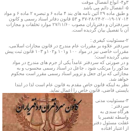
۳و۴- انواع انفصال موقت
۵- انفصال دائم می باشد
و طبق ماده ۲۹ آئین نامه های بند ۴ ماده ۶ و تبصره ۲ ماده ۶ و مواد
۱۴- ۱۷-۱۹-۲۰-۲۴-۲۸-۳۷ و ۵۳ قانون دفاتر اسناد رسمی و کانون
سردفتران و دفتریاران مصوب ۲۷/۱۱/۶۰ موارد تخلفات و مجازات
آن با تفصیل بیان گردیده است.
۲-مسئولیت کیفری :
سردفتر علاوه بر مقررات عام مندرج در قانون مجازات اسلامی،
مقررات خاصی نیز در مواد ۱۰۰ و۱۰۱ و۱۰۲و ۱۰۳ قانون ثبت پیش
بینی گردیده است؛
و در صورتی که سردفتر عامداً یکی از جرم های مندرج در مواد
مذکور را مرتکب شود ، جاعل در اسناد رسمی محسوب و به
مجازاتی که برای جعل و تزویر اسناد رسمی مقرر است محکوم
خواهد شد.
نظر به اینکه قانون خاص مقدم به قانون عام است لذا در ابتدا
بایستی قاضی، قانون خاص را اعمال نماید.
۳-مسئولیت مدنی
سردفتر :
هرگاه سندی به
واسطه تقصیر یا
غفلت مسئول دفتر
از اعتبار افتاده