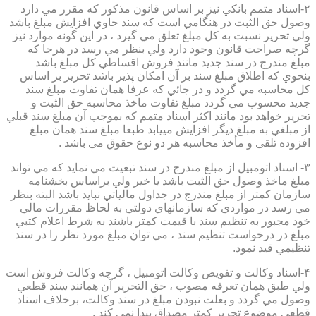
۲-اسناد متمم بانكي نيز بر اساس قانون مذكور كه مقرر مي دارد
وصول حق الثبت در هنگامي است كه سند حاوي افزايش مبلغ باشد
ولي تحرير نسبت به كل مبلغ تعلق مي گيرد ، در اين گونه موارد نيز
گرچه صراحت قانون وجود دارد ولي بنظر مي رسد در هرجا كه
مبلغ مندرج در سند جديد مانند فروش اقساطي كل مبلغ باشد
بنحوي كه اطلاق مبلغ سند بر آن امكان پذير باشد تحرير بر اساس
كل محاسبه مي گردد و در جائي كه عرفا همان تفاوت مبلغ سند
جديد محسوب مي گردد مبلغ تفاوت ماخذ محاسبه حق الثبت و
تحرير خواهد بود مانند اكثر اسناد متمم كه بموجب آن مبلغ سند قبلي
از مبلغي به مبلغ ديگر افزايش مييابد طبعا مبلغ سند همان مبلغ
افزوده تلقی و مأخذ محاسبه هر دو نوع حقوق می باشد .
۳- اسناد اتومبيل از مبلغ مندرج در سند تبعيت مي نمايد كه مي تواند
مبلغ ماخذ وصول حق الثبت باشد يا خير ولي براساس بخشنامه
سازمان كمتر از مبلغ مندرج در جداول مالياتي نبايد باشد البته بنظر
مي رسد در مواردي كه سازمانهاي دولتي به لحاظ مقررات مالي
خود مجبور به تنظيم سند با قيمت كمتر باشند به شرط اعلام كتبي
مبلغ در درخواست تنظيم سند ، مي توان مبلغ مورد نظر را در سند
تنظيمي قيد نمود.
۴-اسناد وكالت و تفويض وكالت اتومبيل ، گرچه وكالت فروش است
ولي طبق همان تعرفه مصوب ، حق التحرير آن همانند سند قطعي
وصول مي گردد و بعلت نبودن مبلغ در سند وكالت، برخلاف اسناد
قطعی موضوع تحریر کمتر مصداق پیدا نمی کند .