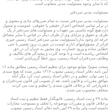
که با سایر وجوه مسئولیت مدنی متفاوت است.
مسئولیت مدنی سردفتر
مسئولیت مدنی سردفتر نسبت به تمام ضررهای مادی و معنوی و
در برابر تمامی اشخاص اعم از حقیقی یا حقوقی، عمومیت و شمول
دارد.هیچ گونه تناسبی بین تعهدات و مسئولیت های سردفتر از یک
طرف و حقوق و مزایای وی از طرف دیگر در قیاس با سایر مشاغل
حرفه ای وجود ندارد!مسؤولیت مدنی سردفتر اسناد رسمی چیزی
فراتر از مسؤولیتهای اداری اوست.در صورت بروز تقصیر یا حتی
خطایی ساده و ورود خسارت، وی مجبور به جبران آن در حق
اشخاص زیاندیده است و با توجه کثرت و پیچیدگی های تکالیف و
وظایف سردفتران اسناد رسمی، بروز خطا گریزناپذیر است.
مبحث سوم): موانع موجود برای تنظیم اسناد رسمی مطابق ماده ۱۶
آیین نامه دفاتر اسناد رسمی مصوب ۱۳۱۷ مقرر شده که هیچ سندی
را نمی توان، تنظیم و در دفاتر اسناد رسمی ثبت کرد مگر آنکه
موافق مقررات و قانون باشد، بعد از تصویب این قانون سردفتران و
دفتریارانی که برخلاف قانون سندی را تنظیم و ثبت می کردند
متخلف محسوب می شدند.
ماده ۲۹ و ثبت اسناد رسمی: قانونگذار فقط تنظیم و ثبت اسناد
برخلاف قانون و مقررات موضوعه را تخلف و مستوجب مجازات
دانسته است ولی ماده ۲۹ آیین نامه دفاتر اسناد رسمی مصوب