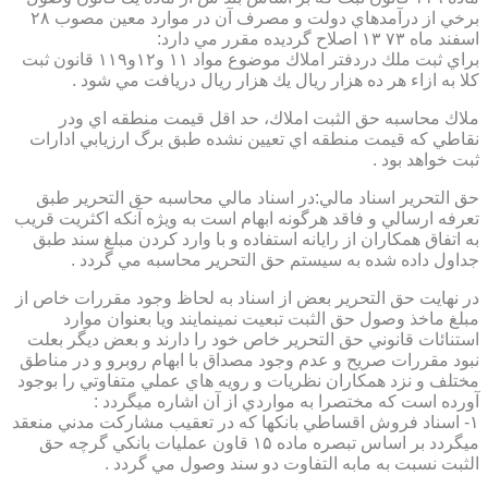
برخي از درآمدهاي دولت و مصرف آن در موارد معين مصوب ۲۸
اسفند ماه ۷۳ ۱۳ اصلاح گرديده مقرر مي دارد:
براي ثبت ملك دردفتر املاك موضوع مواد ۱۱ و۱۲و۱۱۹ قانون ثبت
كلا به ازاء هر ده هزار ريال يك هزار ريال دريافت مي شود .
ملاك محاسبه حق الثبت املاك، حد اقل قيمت منطقه اي ودر
نقاطي كه قيمت منطقه اي تعيين نشده طبق برگ ارزيابي ادارات
ثبت خواهد بود .
حق التحرير اسناد مالي:در اسناد مالي محاسبه حق التحرير طبق
تعرفه ارسالي و فاقد هرگونه ابهام است به ويژه آنكه اكثريت قريب
به اتفاق همكاران از رايانه استفاده و با وارد كردن مبلغ سند طبق
جداول داده شده به سيستم حق التحرير محاسبه مي گردد .
در نهايت حق التحرير بعض از اسناد به لحاظ وجود مقررات خاص از
مبلغ ماخذ وصول حق الثبت تبعيت نمينمايند ويا بعنوان موارد
استنائات قانوني حق التحرير خاص خود را دارند و بعض ديگر بعلت
نبود مقررات صريح و عدم وجود مصداق با ابهام روبرو و در مناطق
مختلف و نزد همكاران نظريات و رويه هاي عملي متفاوتي را بوجود
آورده است كه مختصرا به مواردي از آن اشاره ميگردد :
۱- اسناد فروش اقساطي بانكها كه در تعقيب مشاركت مدني منعقد
ميگردد بر اساس تبصره ماده ۱۵ قاون عمليات بانكي گرچه حق
الثبت نسبت به مابه التفاوت دو سند وصول مي گردد .