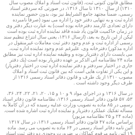
مطابق قانون كنونی ثبت، (قانون ثبت اسناد و املاك مصوب سال
۱۳۱۰) از سال ۱۳۱۰ تا سال ۱۳۱۶، در صورتی كه سردفتر اسناد
رسمی، ضمناً مجتهد جامع الشرایط نیز بود، بدون حضور نماینده
اداره ثبت و به تنهایی دفتر خود را اداره می نمود (صرفاً نامبرده
دارای تعدادی كارمند دفترخانه بوده است) به عبارت دیگر دفتر وی
در زمان حاكمیت قانون یاد شده فاقد نماینده اداره ثبت بوده است
لیكن از این تاریخ به بعد، (ازسال ۱۳۱۶، یعنی سال انتزاع تنظیم سند
رسمی از اداره ثبت و عدم وجود دفتر ثبت معاملات غیرمنقول در
اداره مذكور) دفترخانه وی، علیرغم عدم وجود نماینده اداره ثبت،
می بایست دارای دفتریار بوده و وظیفه نماینده اداره ثبت نیز مطابق
ماده ۲۴ نظامنامه آتی الذكر بر عهده دفتریار بوده است (یك دفتر
جاری در اختیار سردفتر و دفتر نماینده اداره ثبت در اختیار دفتریار)
و این یكی از تفاوت هایی است كه بین قانون ثبت اسناد و املاك
مصوب ۱۳۱۰ از یك طرف و قانون دفاتر اسناد رسمی ۱۳۱۶ از
طرف دیگر وجود داشته است .
در سال ۱۳۱۶ و در اجرای مواد ۹ و ۱۰ و ۱۵، ۲۰، ۲۱، ۲۲، ۲۴، ۳۶،
۵۳، ۵۷ قانون دفاتر اسناد رسمی ۱۳۱۶، نظامنامه قانون دفاتر اسناد
رسمی در ۸۵ ماده به تصویب وزارت عدلیه رسیده كه در آن كاملاً به
مسأله تفكیك عملكرد دفتریار و نماینده اداره ثبت اشاره شده است.
(ماده ۲۴ و ۲۵ نظامنامه مزبور)
براساس ماده ۴۷ قانون دفاتر اسناد رسمی ۱۳۱۶، در سال ۱۳۱۷
آئین نامه دفاتر اسناد رسمی در ۶۴ ماده به تصویب می رسد. ماده
۱۹ آئین نامه مرقوم كماكان بر ضرورت وجودی دو دفتر ثبت اسناد