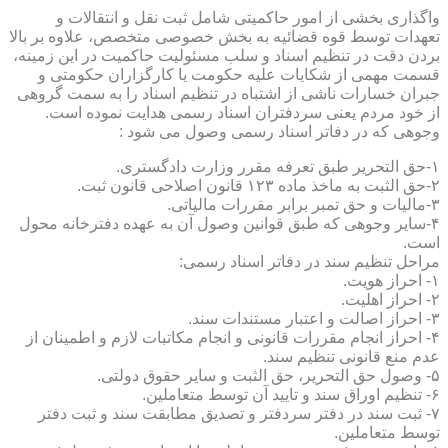
واگذاری بخشی از امور حاکمیتی شامل ثبت نقل و انتقالات و
تعهدات توسط قوه قضائیه به بخش خصوصی متخصص، علاوه بر بالا
بردن دقت در تنظیم اسناد و سلب مسئولیت حاکمیت در این زمینه،
قسمت مهمی از شکایات علیه حکومت یا کارگزاران حکومتی و
جبران خسارات ناشی از اشتباه در تنظیم اسناد را به سمت گروهی
از خود مردم یعنی سردفتران اسناد رسمی هدایت نموده است.
وجوهی که در دفاتر اسناد رسمی وصول می شود :
۱-حق التحریر طبق تعرفه مقرر وزارت دادگستری.
۲-حق الثبت به ماخذ ماده ۱۲۳ قانون اصلاحی قانون ثبت.
۳-مالیات و حق تمبر برابر مقررات مالیاتی.
۴-سایر وجوهی که طبق قوانین وصول آن به عهده دفترخانه محول
است.
مراحل تنظیم سند در دفاتر اسناد رسمی:
۱- احراز هویت.
۲- احراز اهلیت.
۳- احراز اصالت و اعتبار مستندات سند.
۴- احراز انجام مقررات قانونی و انجام مکاتبات لازم و اطمینان از
عدم منع قانونی تنظیم سند.
۵- وصول حق التحریر، حق الثبت و سایر حقوق دولتی.
۶- تنظیم اوراق سند و تایید آن توسط متعاملین.
۷- ثبت سند در دفتر سردفتر و تصدیق مطابقت سند و ثبت دفتر
توسط متعاملین.