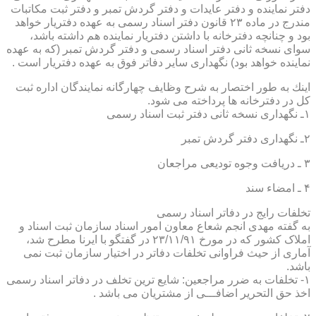
دفتر نماینده و دفتر عایدات و دفتر گردش تمبر و دفتر ثبت مكاتبات
مندرج در ماده ۲۳ قانون دفتر اسناد رسمی به عهده دفتریار خواهد
بود و چنانچه دفترخانه با داشتن دفتریار نماینده هم داشته باشد،
سوای نسخه ثانی دفتر اسناد رسمی و دفتر گردش تمبر (كه به عهده
نماینده خواهد بود) نگهداری سایر دفاتر فوق به عهده دفتریار است .
اینك به طور اختصار به شرح وظایف چهارگانه نمایندگان اداره ثبت
كل در دفترخانه ها پرداخته می شود.
۱ـ نگهداری نسخه ثانی دفتر ثبت اسناد رسمی
۲ـ نگهداری دفتر گردش تمبر
۳ ـ دریافت وجوه تودیعی مراجعان
۴ ـ امضاء سند
تخلفات رایج در دفاتر اسناد رسمی
به گفته مهدی انجم شعاع معاون امور اسناد سازمان ثبت اسناد و
املاک کشور که در مورخ ۲۳/۱۱/۹۱ در گفتگو با ایرنا مطرح شد،
آماری از حیث فراوانی تخلفات دفاتر در اختیار سازمان ثبت نمی
باشد.
۱- تخلفات به ضرر مراجعین: شایع ترین تخلف در دفاتر اسناد رسمی
اخذ حق التحریر اضافـــی از مشتریان می باشد .