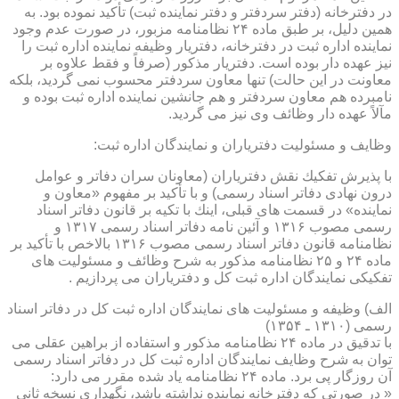
در دفترخانه (دفتر سردفتر و دفتر نماینده ثبت) تأكید نموده بود. به
همین دلیل، بر طبق ماده ۲۴ نظامنامه مزبور، در صورت عدم وجود
نماینده اداره ثبت در دفترخانه، دفتریار وظیفه نماینده اداره ثبت را
نیز عهده دار بوده است. دفتریار مذكور (صرفاً و فقط علاوه بر
معاونت در این حالت) تنها معاون سردفتر محسوب نمی گردید، بلكه
نامبرده هم معاون سردفتر و هم جانشین نماینده اداره ثبت بوده و
مآلاً عهده دار وظائف وی نیز می گردید.
وظایف و مسئولیت دفتریاران و نمایندگان اداره ثبت:
با پذیرش تفكیك نقش دفتریاران (معاونان سران دفاتر و عوامل
درون نهادی دفاتر اسناد رسمی) و با تأكید بر مفهوم «معاون و
نماینده» در قسمت های قبلی، اینك با تكیه بر قانون دفاتر اسناد
رسمی مصوب ۱۳۱۶ و آئین نامه دفاتر اسناد رسمی ۱۳۱۷ و
نظامنامه قانون دفاتر اسناد رسمی مصوب ۱۳۱۶ بالاخص با تأكید بر
ماده ۲۴ و ۲۵ نظامنامه مذكور به شرح وظائف و مسئولیت های
تفكیكی نمایندگان اداره ثبت كل و دفتریاران می پردازیم .
الف) وظیفه و مسئولیت های نمایندگان اداره ثبت كل در دفاتر اسناد
رسمی (۱۳۱۰ ـ ۱۳۵۴)
با تدقیق در ماده ۲۴ نظامنامه مذكور و استفاده از براهین عقلی می
توان به شرح وظایف نمایندگان اداره ثبت كل در دفاتر اسناد رسمی
آن روزگار پی برد. ماده ۲۴ نظامنامه یاد شده مقرر می دارد:
« در صورتی كه دفترخانه نماینده نداشته باشد، نگهداری نسخه ثانی