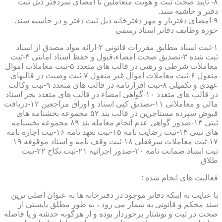
۸- تایید صحت ثبت و هویت متعاملین با امضای سردفتر ذیل ثبت
دفتر و حاشیه سند.
۹-امضای دفتریار و مهر دفترخانه ذیل ثبت دفتر و در حاشیه سند.
حوزه وظایف دفاتر اسناد رسمی
۱-ثبت اسناد مطابق مقررات قانونی ۲-ارائه مواد مصدق از اسناد
ثبت شده ۳-تصدیق صحت امضاء،قبول و حفظ اسناد امانتی ۴-ثبت
معاملات شرطی و رهنی در قالب های متعدد ۵-ثبت معاملات اموال
منقول ۶-ثبت معاملات اموال غیر منقول ۷-ثبت وصیت در قالبهای
عهدی و تکمیلی ۸-ثبت اقرارنامه در قالب های متعدد ۹-ثبت وکالت
در قالب های متعدد ۱۰-گواهی امضاء در قالب های متعدد بجز اسناد
مالی و معاملاتی ۱۱-تصدیق کپی اسناد و اوراق مراجعین ۱۲-دریافت
قبوض سپرده مستاجرین در قالب بند ۵۲ مجموعه بخشنامه های
ثبتی ۱۳-صدور گواهی عدم انجام معامله بند ۸۹ مجموعه بخشنامه
های ثبتی ۱۴-ثبت رضایت نامه ۱۵-ثبت تعهد نامه ۱۶-ثبت اجاره نامه
۱۷-ثبت معاملات سرقفلی ۱۸-ثبت وقف نامه و اسناد موقوفه ۱۹-
ثبت اسناد ضمانت نامه ۲۰-صدور اجرائیه ۲۱-ثبت نکاح ۲۲-ثبت
طلاق
فعالیت های انجام شده :
با عنایت به اینکه دفاتر موجود در دفترخانه ها به عنوان اصلی ترین
سند محکم و قانونی به شمار می رود ، به طور مطلق بایستی از
صحت در ثبت و نوشتار برخوردار بوده و از هرگونه خدشه و یا فاصله