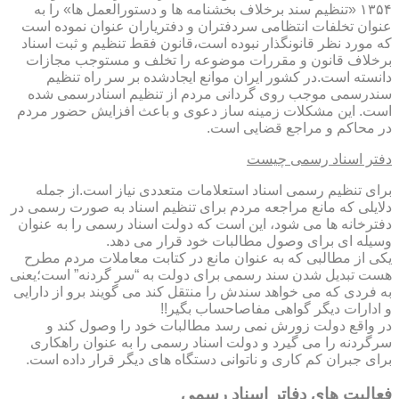
۱۳۵۴ «تنظیم سند برخلاف بخشنامه ها و دستورالعمل ها» را به
عنوان تخلفات انتظامی سردفتران و دفتریاران عنوان نموده است
که مورد نظر قانونگذار نبوده است،قانون فقط تنظیم و ثبت اسناد
برخلاف قانون و مقررات موضوعه را تخلف و مستوجب مجازات
دانسته است.در کشور ایران موانع ایجادشده بر سر راه تنظیم
سندرسمی موجب روی گردانی مردم از تنظیم اسنادرسمی شده
است. این مشکلات زمینه ساز دعوی و باعث افزایش حضور مردم
در محاکم و مراجع قضایی است.
دفتر اسناد رسمی چیست
برای تنظیم رسمی اسناد استعلامات متعددی نیاز است.از جمله
دلایلی که مانع مراجعه مردم برای تنظیم اسناد به صورت رسمی در
دفترخانه ها می شود، این است که دولت اسناد رسمی را به عنوان
وسیله ای برای وصول مطالبات خود قرار می دهد.
یکی از مطالبی که به عنوان مانع در کتابت معاملات مردم مطرح
هست تبدیل شدن سند رسمی برای دولت به “سر گردنه” است؛یعنی
به فردی که می خواهد سندش را منتقل کند می گویند برو از دارایی
و ادارات دیگر گواهی مفاصاحساب بگیر!!
در واقع دولت زورش نمی رسد مطالبات خود را وصول کند و
سرگردنه را می گیرد و دولت اسناد رسمی را به عنوان راهکاری
برای جبران کم کاری و ناتوانی دستگاه های دیگر قرار داده است.
فعالیت های دفاتر اسناد رسمی