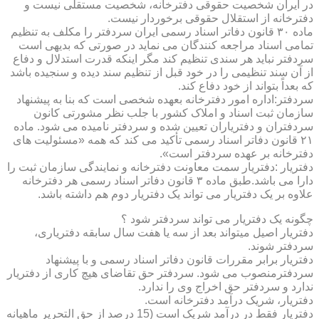
در ایران شخصیت حقوقی دفترخانه، شخصیت مستقلی نیست و
دفترخانه از استقلال حقوقی برخوردار نیست.
ماده ۳۰ قانون دفاتر اسناد رسمی ایران سردفتر را مکلف به تنظیم
تمامی اسناد مراجعه کنندگان می نماید در صورتی که بدیهی است
سردفتر نباید هر سندی تنظیم کند مگر اینکه قدرت استدلال و دفاع
از آن سند تنظیمی را در خود قبل از تنظیم سند دیده و سنجیده باشد
که بعداً بتواند از خود دفاع کند.
سردفتر:اداره امور دفترخانه بعهده شخصی است که بنا به پیشنهاد
سازمان ثبت اسناد و املاک کشور با جلب نظر مشورتی کانون
سردفتران و دفتریاران تعیین شده و سردفتر نامیده می شود. ماده
۲۱ قانون دفاتر اسناد رسمی تأکید می کند که همه «مسئولیت های
دفترخانه بر عهده سردفتر است».
دفتریار :دفتریار سمت معاونت دفترخانه و نمایندگی سازمان ثبت را
دارا می باشد.طبق ماده ۳ قانون دفاتر اسناد رسمی هر دفترخانه
علاوه بر یک دفتریار می تواند یک دفتریار دوم هم داشته باشد.
چگونه یک دفتریار می تواند سردفتر شود ؟
دفتریار اصیل میتواند بعد از سه یا هفت سال سابقه دفتریاری،
سردفتر شوند.
دفتریار برابر مقررات قانون دفاتر اسناد رسمی و با پیشنهاد
سردفترمنصوب می شود. سردفتر حق تقاضای هیچ کاری از دفتریار
ندارد و سردفتر حق اخراج وی را ندارد.
دفتریار، شریک درآمد دفترخانه است.
دفتریار فقط در درآمد شریک است (15 درصد از حق التحریر ماهیانه