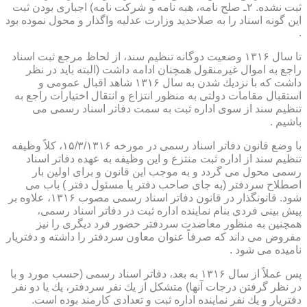
ثبت نشده. ۲ـ صلح نامه، هبه نامه و شركت نامه) اجباری بودن ثبت
این گونه اسناد را به صلاحدید وزارت عدلیه واگذار و محول نموده بود
.
تا سال ۱۳۱۶ وضعیت دوگانه تنظیم سند، از لحاظ مرجع ثبت اسناد
راجع به اموال غیرمنقول همچنان ادامه داشت (البته باید در نظر
داشت كه با نزدیك شدن به سال ۱۳۱۶ شاهد اقبال عمومی و
استقبال مقامات دولتی به منظور انتزاع و انتقال اختیارات راجع به
تنظیم سند از سوی اداره ثبت به سمت دفاتر اسناد رسمی می
باشیم .
با وضع قانون دفاتر اسناد رسمی در مورخه ۱۵/۳/۱۳۱۶، كلاً وظیفه
تنظیم سند از اداره ثبت منتزع و این وظیفه به عهده دفاتر اسناد
رسمی محول می گردد و به موجب این قانون و برای اولین بار
اصطلاح سردفتر (به جای صاحب دفتر یا مسئول دفتر ) باب می
شود. قانونگذار در قانون دفاتر اسناد رسمی مصوب ۱۳۱۶، علاوه بر
پیش بینی فردی بنام نماینده اداره ثبت در دفاتر اسناد رسمی،
همچنین به منظور معاضدت سردفتر حضور فرد دیگری را نیز
مفروض می داند كه صرفاً عنوان معاون سردفتر را داشته و دفتریار
نامیده می شود .
پس عملاً از سال ۱۳۱۶ به بعد، دفاتر اسناد رسمی (حسب مورد و با
در نظر گرفتن درجات آنها) متشكل از یك نفر سردفتر، یك یا دو نفر
دفتریار و یك نفر نماینده اداره ثبت و تعدادی كارمند بوده است.