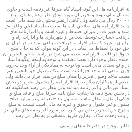
۵- اقرارنامه ها ، اين گونه اسناد گاه صرفا اقرارنامه است و حاوي
مسائل مالي نبوده و تحرير آن مورد اتفاق نظر بوده و همان مبلغ
۳۰۰۰۰ ريال مي باشد ولي گاهي ازنظر محتوي يك سند مالي است
مانند اقرارنامه هاي اصلاحي بانك ها نسبت به اسناد قبلي و افزايش
مبلغ و تغييرات در ميزان اقساط و غيره است و يا اقرارنامه هاي
دريافت خسارات توسط اشخاص از شهرداري ها و ادارات راه و
ترابري و غيره كه مقر اقرار به دريافت مبالغي نموده و در قبال آن
حق خود را اسقاط مي نمايد ، در اين گونه موارد كه به جاي صلح
حقوق در قالب اقرارنامه تنظيم مي شود در رابطه با حق التحرير آن
اختلاف نظر وجود دارد بعضا معتقدند با توجه به اينكه اينگونه اسناد
در واقع سندي مالي است وبا توجه به مفاد يكي از آراء وحدت رويه
چون مبلغي كه ماخذ حق الثبت است ملاك وصول حق التحرير هم
هست ماخذ وصول تحرير را همان مبلغ در سند اقرار مي دانند ولي
بعضي از همكاران ديگر صرفا اقرارنامه را مشمول تحرير در بخش
اسناد غيرمالي و اقرارنامه ميدانند ولي بنظر مي رسد همانگونه كه
در بخش صلح نامه ها چنانچه صلح نامه صرفا صلح و فاقد مبلغ و
حاكي از نقل وانتقال نباشد مشمول بند ج تعرفه و در موارد صلح
منقول و غير منقول و حقوق و غيره كه مالي است نسبت به مبلغ
مندرج حق التحرير تعلق مي گيرد ، در مورد اقرارنامه هاي مالي نيز
از باب وحدت ملاک ، به این طریق منطقی تر به نظر می رسد .
دفاتر موجود در دفترخانه های رسمی