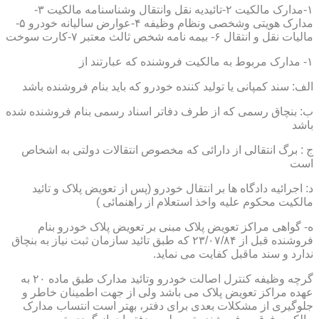
۱-مدارک مالکیت ۲-تائیدیه نقل وانتقال وشناسنامه مالکیت ۳-
مدارک هویتی وشخصی ونظام وظیفه ۴-عوارض سالیانه خودرو ۵-
مالیات نقل و انتقال ۶- بیمه نامه شخص ثالث معتبر ۷-کارت سوخت
۱- مدارک مربوط به مالکیت فروشنده که عبارتند از
الف: سند کمپانی یا تولید کننده خودرو که باید بنام فروشنده باشد
ب: بنچاق رسمی که از طرف دفاتر اسناد رسمی بنام فروشنده شده
باشد
ج : برگ انتقالی از دارائی که مخصوص انتقالات دولتی به اشخاص
است
د: اجرائیه دادگاه ها بر انتقال خودرو (پس از تعویض پلاک و تائید
مالکیت محکوم علیه واخذ استعلام از راهنمائی )
ه- گواهی مراکز تعویض پلاک مبنی بر تعویض پلاک خودرو بنام
فروشنده قبل از ۲۳/۰۷/۸۴ که طبق تائید سازمان ثبت نیاز به بنچاق
ندارد و سند ماقبل کفایت می نماید.
گرچه وظیفه کنترل اصالت خودرو وتائید مدارک طبق ماده ۲۰ به
عهده مراکز تعویض پلاک می باشد ولی از جهت اطمینان خاطر و
جلوگیری از مشکلات بعدی برای دفتر، بهتر است انتساب مدارک