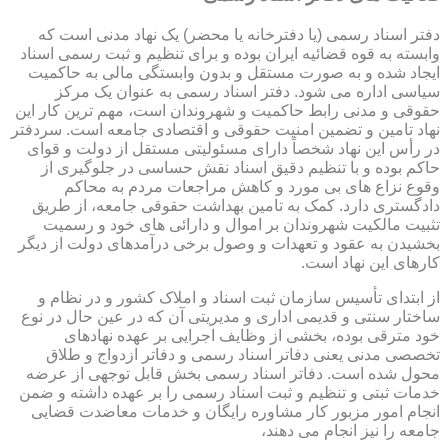
دفتر اسناد رسمی (یا دفترخانه یا محضر) یک نهاد مدنی است که
وابسته به قوه قضائیه ایران بوده و برای تنظیم و ثبت رسمی اسناد
ایجاد شده و به صورت مستقل و بدون وابستگی مالی به حاکمیت
سیاسی اداره می شود. دفتر اسناد رسمی به عنوان یک مرکز
حقوقی و مدنی رابط حاکمیت و شهروندان است، مهم ترین کار این
نهاد تامین و تضمین امنیت حقوقی و اقتصادی جامعه است. سردفتر
در رأس این نهاد شخصاً دارای مسئولیتی مستقل از دولت و قوای
حاکم بوده و با تنظیم دقیق اسناد نقش حساسی در جلوگیری از
وقوع نزاع های بی مورد و کاهش مراجعات مردم به محاکم
دادگستری دارد. کمک به تامین بهداشت حقوقی جامعه، از طریق
تثبیت مالکیت شهروندان بر اموال و دارائی های خود و رسمیت
بخشیدن به عقود و تعهدات و وصول برخی درآمدهای دولت از دیگر
کارهای این نهاد است.
از ابتدای تأسیس سازمان ثبت اسناد و املاک کشور و در نظام و
ساختار سنتی و قدیمی اداری و مدیریتی آن که در عین حال در نوع
خود مترقی بوده، بخشی از وظایف اجرایی بر عهده نهادهای
تخصصی مدنی یعنی دفاتر اسناد رسمی و دفاتر ازدواج و طلاق
محول شده است. دفاتر اسناد رسمی بخش قابل توجهی از عرضه
خدمات ثبتی و تنظیم و ثبت اسناد رسمی را بر عهده داشته و ضمن
انجام امور مزبور کار مشاوره رایگان و خدمات معاضدت قضایی
جامعه را نیز انجام می دهند،