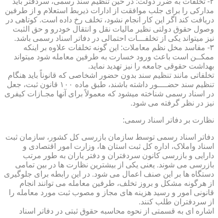
۲- تخلفات به ضرر دولت: در حین تنظیم سند رسمی، سردفتر باید
مدارکی را برای جلب موافقت از ادارات ذیربط استعلام و از طرفین
دریافت کند اگر این کار انجام نشود، تخلف رخ داده است. کوتاهی در
وصول حقوق دولتی نظیر مالیات نقل و انتقال خودرو و حق الثبت
نیز میتواند یکی از تخلفـــات احتمالی در دفاتر اسناد رسمی باشد.
۳- مفاسد مخل نظم معاملات: این گونه تخلفات علاوه بر اینکه
ممکــن است باعث ورود خسارت به طرفین معامله شود میتواند
بهداشت حقوقی جامعه را نیز تهدید نماید.
تخلفاتی مانند تنظیم سند بدون حضور اشخاصی که قانوناً باید هنگام
تنظیم سند حضــــور داشته باشند، طبق ماده ۱۰۰ قانون ثبت، جعل
در اسناد رسمی شناخته میشود که معمولاً برای آنها مجـازات کیفری
نیز در نظر گرفته می شود.
نظارت بر دفاتر اسناد رسمی:
دفاتر اسناد رسمی توسط سازمان بازرسی کل کشور، سازمان ثبت
اسناد واملاک، اداره کل ثبت استان ها، وزارت امور اقتصادی و
دارایی و بازرسی کانون سردفتران و دفتر یاران به طور مرتب
بازرسی می شوند. یعنی یکی از بیشترین نظارت ها در بین تمامی
دستگاه ها بر این صنف اعمال می شود. در این رابطه برای جلوگیری
از هرگونه مشکل و بروز تخلف، طرفین معامله می توانند انجام
قانونی امور و رسید هزینه های مجاز و مصوب ثبت مورد معامله را
از سردفتران طلب کنند.
اشاره ای به قسمتی از نحوه محاسبه حقوق ثبتی در دفاتر اسناد