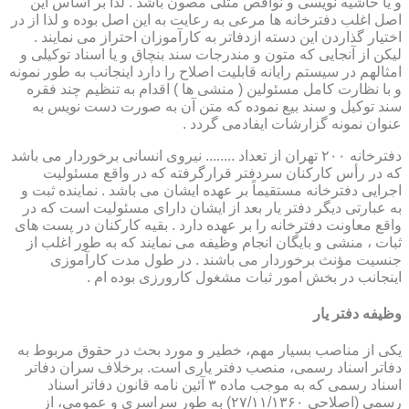
و یا حاشیه نویسی و نواقص مثلی مصون باشد . لذا بر اساس این
اصل اغلب دفترخانه ها مرعی به رعایت به این اصل بوده و لذا از در
اختیار گذاردن این دسته ازدفاتر به کارآموزان احتراز می نمایند .
لیکن از آنجایی که متون و مندرجات سند بنچاق و یا اسناد توکیلی و
امثالهم در سیستم رایانه قابلیت اصلاح را دارد اینجانب به طور نمونه
و با نظارت کامل مسئولین ( منشی ها ) اقدام به تنظیم چند فقره
سند توکیل و سند بیع نموده که متن آن به صورت دست نویس به
عنوان نمونه گزارشات ایفادمی گردد .
دفترخانه ۲۰۰ تهران از تعداد ........ نیروی انسانی برخوردار می باشد
که در رأس کارکنان سردفتر قرارگرفته که در واقع مسئولیت
اجرایی دفترخانه مستقیماً بر عهده ایشان می باشد . نماینده ثبت و
به عبارتی دیگر دفتر یار بعد از ایشان دارای مسئولیت است که در
واقع معاونت دفترخانه را بر عهده دارد . بقیه کارکنان در پست های
ثبات ، منشی و بایگان انجام وظیفه می نمایند که به طور اغلب از
جنسیت مؤنث برخوردار می باشند . در طول مدت کارآموزی
اینجانب در بخش امور ثبات مشغول کارورزی بوده ام .
وظیفه دفتر یار
یكی از مناصب بسیار مهم، خطیر و مورد بحث در حقوق مربوط به
دفاتر اسناد رسمی، منصب دفتر یاری است. برخلاف سران دفاتر
اسناد رسمی كه به موجب ماده ۳ آئین نامه قانون دفاتر اسناد
رسمی (اصلاحی ۲۷/۱۱/۱۳۶۰) به طور سراسری و عمومی، از