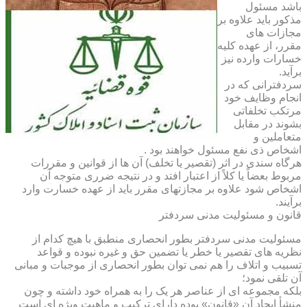
باشد مسئول
مذکور باید علاوه بر
مجازات های
مقرر، از عهده کلیه
خسارات وارده نیز
برآید.
سردفترانی که در
انجام وظایف خود
مرتکب تخلفاتی
بشوند در مقابل
متعاملین و
اشخاص ذی نفع مسئول خواهند بود .
هرگاه سندی در اثر (تقصیر یا تخلف) آن ها از قوانین و مقررات
مربوط بعضاً یا کلاً از اعتبار افتد و در نتیجه ضرری متوجه آن
اشخاص شود علاوه بر مجازتهای مقرر باید از عهده خسارت وارد
برآیند.
قانون و مسئولیت مدنی سردفتر
مسئولیت مدنی سردفتر بطور انحصاری منطبق با هیچ کدام از
نظریه های تقصیر یا خطر یا تضمین حق و غیره نبوده و قواعد
تسبیب و اتلاف را هم نمی توان بطور انحصاری از موجبات و مبانی
آن تلقی نمود؛
بلکه مجموعه ای از عناصر هر یک را به همراه خود داشته و چون
منشأ ایجاد آن «قانون» بوده دارای ترکیب و ماهیت ویژه ای است