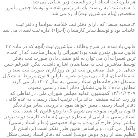
هر دایره ثبت اسناد، از دو قسمت زیر تشكیل می شد.
۱ـ شعبه ثبت: به ریاست یك نفر رئیس شعبه و توسط چندین مأمور
متخصص (بنام مباشرین ثبت) اداره می شد
۲ـ شعبه ضبط: كه دارای دفتر ثبت خلاصه سوادها و دفتر ثبت
عایدات بود و توسط سایر كارمندان (اجزاء) اداره ثبت تصدی می شد
.
قانون یاد شده، در شرح وظائف مباشرین ثبت (آنچه كه در ماده ۴۷
قانون سابق مندرج شده بود) تغییراتی را پدیدار ساخت كه از عمده
ترین تغییرات آن می توان به لغو ضمنی دادن صورت ثبت دفاتر
توسط مباشرین ثبت به متقاضیان اشاره داشت. لیكن علیرغم چنین
حذفی، در عمل مباشرین ثبت در آن روزگاران صورت ثبت سند را
به متقاضیان، ارائه می نمودند.تصویب اولین قانون مربوط به تشكیل
مستقل دفترخانه های اسناد رسمی، به سال ۱۳۰۷ باز می گردد.
مطابق ماده ۱ قانون تشكیل دفاتر اسناد رسمی مصوب
۱۳/۱۱/۱۳۰۷ كمیسیون عدلیه مجلس شورای ملی، در نقاطی كه
وزارت عدلیه مقتضی بداند برای ترتیب اسناد رسمی، به عده كافی
دفاتر اسناد رسمی معین خواهد نمود. با بررسی سایر مواد دیگر
قانون مرقوم، متوجه می شویم كه با وضع قانون یاد شده، ثبت
اسناد رسمی به آرامی از سیطره دولتی (به علت كارمند دولت بودن
مباشر ثبت) خارج گردیده و به نهاد خصوصی (دفاتر اسناد رسمی)
واگذار می گردد. و براساس همین طرز تفكر است (برداشتن بار
تنظیم سند از روی دوش دولت) است كه دفاتر اسناد رسمی شكل