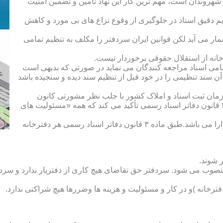
هروندان است، مهم ترین کار این نهاد تأمین و تضمین امنیت
یم دقیق اسناد در جلوگیری از وقوع نزاع های بی مورد و کاهش
ار می آید لکن قوانین ایران سردفتر را مکلف به تنظیم تمامی
ه از استقلال حقوقی برخوردار نیست.
یم تمامی اسناد مراجعه کنندگان می نماید در صورتی که بدیهی است
آن سند تنظیمی را در خود قبل از تنظیم سند دیده و سنجیده باشد
زمان ثبت اسناد و املاک کشور با جلب نظر مشورتی کانون
سردفتران و دفتریاران تعیین شده و سردفتر نامیده می شود. ماده ۲۱ قانون دفاتر اسناد رسمی تأکید می کند که همه «مسئولیت های
دفتریار :دفتریار سمت معاونت دفترخانه و نمایندگی سازمان ثبت را دارا می باشد.طبق ماده ۳ قانون دفاتر اسناد رسمی هر دفترخانه
 شوند.
منصوب می شود. سردفتر حق تقاضای هیچ کاری از دفتریار ندارد و سردف