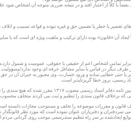
بعضاً یا کلاً از اعتبار افتد و در نتیجه ضرری متوجه آن اشخاص شود عل
ی تقصیر یا خطر یا تضمین حق و غیره نبوده و قواعد تسبیب و اتلاف ر
 ایجاد آن «قانون» بوده دارای ترکیب و ماهیت ویژه ای است که با سا
ابر تمامی اشخاص اعم از حقیقی یا حقوقی، عمومیت و شمول دارد.هی
 طرف دیگر در قیاس با سایر مشاغل حرفه ای وجود ندارد!مسؤولیت م
 یا حتی خطایی ساده و ورود خسارت، وی مجبور به جبران آن در حق 
د رسمی، بروز خطا گریزناپذیر است.
مبحث سوم): موانع موجود برای تنظیم اسناد رسمی مطابق ماده
رانی که برخلاف قانون سندی را تنظیم و ثبت می کردند متخلف محسوب
امی سردفتران و دفتریاران عنوان نموده است که مورد نظر قانونگذار 
انع ایجادشده بر سر راه تنظیم سندرسمی موجب روی گردانی مردم ا