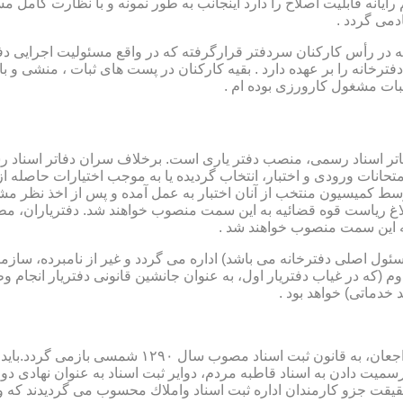
رایانه قابلیت اصلاح را دارد اینجانب به طور نمونه و با نظارت کامل مس
دمی گردد .
ار می باشد که در رأس کارکنان سردفتر قرارگرفته که در واقع مسئولیت اجرایی
فترخانه را بر عهده دارد . بقیه کارکنان در پست های ثبات ، منشی و 
بات مشغول کارورزی بوده ام .
توسط كمیسیون منتخب از آنان اختبار به عمل آمده و پس از اخذ نظر م
به این سمت منصوب خواهند شد .
 (كه مسئول اصلی دفترخانه می باشد) اداره می گردد و غیر از نامبرده، س
وم (كه در غیاب دفتریار اول، به عنوان جانشین قانونی دفتریار انجام 
 خدماتی) خواهد بود .
نطفه اولیه و ابتدایی شكل گیری مركزیتی جهت ثبت رسم
ن اداره ثبت اسناد واملاك محسوب می گردیدند كه وظایف آنان در ماده ۴۷ قانون مرقوم،ا