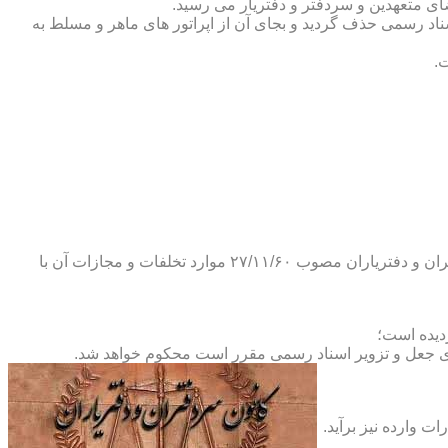
ضای متعهدین و سردفتر و دفتریار می رسید.
یلات دفاتر اسناد رسمی حذف گردید و بجای آن از اپراتور های ماهر و مسلط به
.
و طبق ماده ۲۹ آئین نامه های بند ۴ ماده ۶ و تبصره ۲ ماده ۶ و مواد ۱۴- ۱۷-۱۹-۲۰-۲۴-۲۸-۳۷ و ۵۳ قانون دفاتر اسناد رسمی و کانون سردفتران و دفتریاران مصوب ۲۷/۱۱/۶۰ موارد تخلفات و مجازات آن با
ای جعل و تزویر اسناد رسمی مقرر است محکوم خواهد شد.
ت وارده نیز برآید.