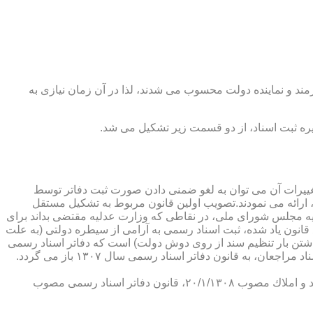
رمند و نماینده دولت محسوب می شدند، لذا در آن زمان نیازی به
پدیدار ساخت كه از عمده ترین تغییرات آن می توان به لغو ضمنی دادن صورت ثبت دفاتر توسط
ارائه می نمودند.تصویب اولین قانون مربوط به تشكیل مستقل
۱۳۰۷ باز می گردد. مطابق ماده ۱ قانون تشكیل دفاتر اسناد رسمی مصوب ۱۳/۱۱/۱۳۰۷ كمیسیون عدلیه مجلس شورای ملی، در نقاطی كه وزارت عدلیه مقتضی بداند برای
قانون یاد شده، ثبت اسناد رسمی به آرامی از سیطره دولتی (به علت
اشتن بار تنظیم سند از روی دوش دولت) است كه دفاتر اسناد رسمی
شكل می گیرد، علی رغم اینكه صلاحیت دفاتر در آن زمان محلی بوده است. به عبارت دیگر اولین اقدام مربوط به خصوصی سازی تنظیم اسناد مراجعان، به قانون دفاتر اسناد رسمی سال ۱۳۰۷ باز می گردد.
در آن زمان، هر دفتر اسناد رسمی مركب از یك نفر صاحب دفتر و لااقل یك نفر نماینده اداره ثبت اسناد بوده است. با تصویب قانون ثبت اسناد و املاك مصوب ۲۰/۱/۱۳۰۸، قانون دفاتر اسناد رسمی مصوب