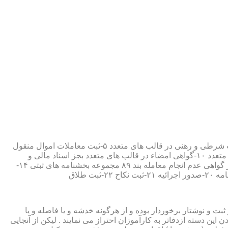
۱-ثبت اسناد مطابق مقررات قانونی ۲-ارائه مواد مصدق از اسناد ثبت شده ۳-تصدیق صحت امضاء،قبول و حفظ اسناد امانتی ۴-ثبت معاملات شرطی و رهنی در قالب های متعدد ۵-ثبت معاملات اموال منقول
۶-ثبت معاملات اموال غیر منقول ۷-ثبت وصیت در قالبهای عهدی و تکمیلی ۸-ثبت اقرارنامه در قالب های متعدد ۹-ثبت وکالت در قالب های متعدد ۱۰-گواهی امضاء در قالب های متعدد بجز اسناد مالی و
معاملاتی ۱۱-تصدیق کپی اسناد و اوراق مراجعین ۱۲-دریافت قبوض سپرده مستاجرین در قالب بند ۵۲ مجموعه بخشنامه های ثبتی ۱۳-صدور گواهی عدم انجام معامله بند ۸۹ مجموعه بخشنامه های ثبتی ۱۴-
ت و نوشتار برخوردار بوده و از هرگونه خدشه و یا فاصله و یا
ین دسته ازدفاتر به کارآموزان احتراز می نمایند . لیکن از آنجایی