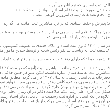
الف: ثبت اسنادی كه نزد آنان می آورند.
ب: دادن صورت از ثبت دفاتر اسناد و سواد از اسناد ثبت شده.
ج: انجام تصدیقات (مبنای امروزین گواهی امضا ء
د: پذیرش و حفظ اسنادی كه در نزد مباشرین ثبت امانت می گذارند .
چون مراكز تنظیم اسناد رسمی در ادارات ثبت مستقر بودند و به علت ای
وجود نماینده یا دفتریار احساس نمی شد .
در سال ۱۳۰۲ قانون ثبت اسناد و املاك جدیدی به تصویب كمیسیون عدلیه مجلس شورای ملی رسید كه مطابق ماده ۵ قانون یاد شده، هر دایره ثبت اسناد، از دو قسمت زیر تشكیل می شد.
۱ـ شعبه ثبت: به ریاست یك نفر رئیس شعبه و توسط چندین مأمور متخصص (بنام مباشرین ثبت) اداره می شد
۲ـ شعبه ضبط: كه دارای دفتر ثبت خلاصه سوادها و دفتر ثبت عایدات بود و توسط سایر كارمندان (اجزاء) اداره ثبت تصدی می شد .
قانو
مباشرین ثبت به متقاضیان اشاره داشت. لیكن علیرغم چنین حذفی، در
ترتیب اسناد رسمی، به عده كافی دفاتر اسناد رسمی معین خواهد نمود
كارمند دولت بودن مباشر ثبت) خارج گردیده و به نهاد خصوصی (دفات
علاوه بر آنكه اسناد در اداره ثبت رسمیت می یافت، دفاتر اسناد رسم
۱۳۰۷ عملاً منسوخ می گردد .