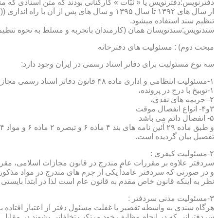
دفترنویس:دفترنویس یا « ثبّات » کارکنانی بودند که متن اسنادی که م
از سال های ۱۳۹۲ تا سال ۱۳۹۵ و سال های پس 
تنظیم سند استفاده میشود.
سندنویس:سندنویسان همان (کارمندان باتجربه و مسلط به نحوه تنظیم 
مبحث دوم) : مسئولیت های دفترخانه
سه نوع مسئولیت برای دفاتر اسناد رسمی در ایران وجود دارد:
۱-مسئولیت انتظامی و اداری ماده ۳۸ قانون دفاتر اسناد رسمی مجازات های انتظامی را برمی شمرد که ۵ درجه شامل :
۱-توبیخ با درج در پرونده،
۲- جریمه های نقدی،
۳و۴- انواع انفصال موقت
۵- انفصال دائم می باشد
تفصیل بیان گردیده است.
۲-مسئولیت کیفری :
سردفتر علاوه بر مقررات عام مندرج در قانون مجازات اسلامی، مقررات خاصی نیز در مواد ۱۰۰ و۱۰۱ و۱۰۲و ۳
و در صورتی که سردفتر عامداً یکی از جرم های مندرج در مواد مذک
نظر به اینکه قانون خاص مقدم به قانون عام است لذا در ابتدا بایستی
۳-مسئولیت مدنی سردفتر :
هرگاه سندی به واسطه تقصیر یا غفلت مسئول دفتر از اعتبار افتاده با
سردفترانی که در انجام وظایف خود مرتکب تخلفاتی بشوند در مقابل 