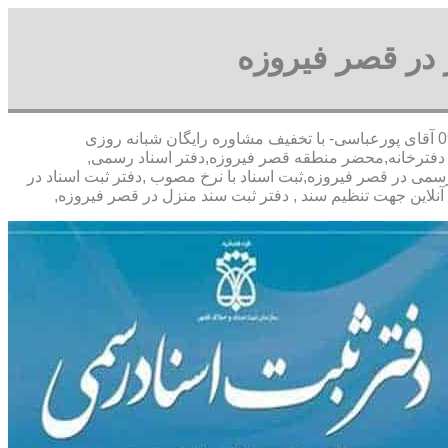
 در قصر فیروزه
,09390205345 آقای پورعباسی- با تخفیف مشاوره رايگان شبانه روزی
 دفترخانه,محضر منطقه قصر فیروزه,دفتر اسناد رسمی,
سمی در قصر فیروزه,ثبت اسناد با نرخ مصوب ,دفتر ثبت اسناد در
لاین جهت تنظیم سند , دفتر ثبت سند منزل در قصر فیروزه,