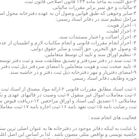
۲-حق الثبت به ماخذ ماده ۱۲۳ قانون اصلاحی قانون ثبت.
۳-مالیات و حق تمبر برابر مقررات مالیاتی.
۴-سایر وجوهی که طبق قوانین وصول آن به عهده دفترخانه محول است.
مراحل تنظیم سند در دفاتر اسناد رسمی:
۱- احراز هویت.
۲- احراز اهلیت.
۳- احراز اصالت و اعتبار مستندات سند.
۴- احراز انجام مقررات قانونی و انجام مکاتبات لازم و اطمینان از عدم منع قانونی تنظیم سند.
۵- وصول حق التحریر، حق الثبت و سایر حقوق دولتی.
۶- تنظیم اوراق سند و تایید آن توسط متعاملین.
۷- ثبت سند در دفتر سردفتر و تصدیق مطابقت سند و ثبت دفتر توسط متعاملین.
۸- تایید صحت ثبت و هویت متعاملین با امضای سردفتر ذیل ثبت دفتر و حاشیه سند.
۹-امضای دفتریار و مهر دفترخانه ذیل ثبت دفتر و در حاشیه سند.
حوزه وظایف دفاتر اسناد رسمی
ثبت رضایت نامه ۱۵-ثبت تعهد نامه ۱۶-ثبت اجاره نامه ۱۷-ثبت معاملات سرقفلی ۱۸-ثبت وقف نامه و اسناد موقوفه ۱۹-ثبت اسناد ضمانت نامه ۲۰-صدور اجرائیه ۲۱-ثبت نکاح ۲۲-ثبت طلاق
فعالیت های انجام شده :
با عنایت به اینکه دفاتر موجود در دفترخانه ها به عنوان اصلی ترین 
حاشیه نویسی و نواقص مثلی مصون باشد . لذا بر اساس این اصل اغلب دفت