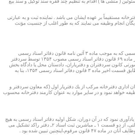
ئولین ( منشی ها ) اقدام به تنظیم چند فقره سند توکیل و سند بیع
 دفترخانه مستقیماً بر عهده ایشان می باشد . نماینده ثبت و به عبارتی
بایگان انجام وظیفه می نمایند که به طور اغلب از جنسیت مؤنث
یكی از مناصب بسیار مهم، خطیر و مورد بحث در حقوق مربوط به دفاتر اسناد رسمی، منصب دفتر یاری است. برخلاف سران دفاتر اسناد رسمی كه به موجب ماده ۳ آئین نامه قانون دفاتر اسناد رسمی
(اصلاحی ۲۷/۱۱/۱۳۶۰) به طور سراسری و عمومی، از طریق آگهی، امتحانات ورودی و اختبار، انتخاب گردیده یا به موجب اختیارات حاصله از ماده ۶۹ قانون دفاتر اسناد رسمی مصوب ۱۳۵۴ توسط سردفتر
شورتی كانون سردفتران و دفتریاران، دادستان محل یا دادگاه بخش
(حسب مورد) توسط سازمان ثبت اسناد و املاك كشور پیشنهاد و با ابلاغ ریاست قوه قضائیه به این سمت منصوب خواهند شد. دفتریاران، مطابق قسمت اخیر ماده ۳ قانون دفاتر اسناد رسمی ۱۳۵۴، بنا به
ازمان اداری دفترخانه مركب از یك دفتریار اول (كه معاون سردفتر و
وظیفه خواهد نمود و در سایر موارد به عنوان كارمند دفترخانه محسوب
ی اسناد مراجعان، به قانون ثبت اسناد مصوب سال ۱۲۹۰ شمسی بازمی گردد.باید یادآوری نمود كه در آن دوران، شكل اولیه دفاتر اسناد رسمی به هیچ
عنوان جنبه استقلالی نداشته است. مطابق قانون یاد شده، به منظور رسمیت دادن به اسناد قاطبه مردم، دوایر ثبت اسناد به عنوان نهادی دولتی، از دو قسمت ۱ ـ مباشرین ثبت اسناد ۲ـ دفتر راكد تشكیل می
ینچنین تبیین شده بود .