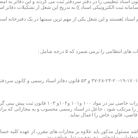
تون اسناد تنظیمی را در دفتر سردفتر ثبت می کردند و این دفاتر به ام
از آن با راه اندازی ((سامانه ثبت الکترونیکی اسناد )) به تدریج این شغل از تشک
اسناد )هستند و این شغل یکی از مهم ترین سمتها در یک دفترخانه است
۱۰ قانون ثبت پیش بینی گردیده است؛
ور را مرتکب شود ، جاعل در اسناد رسمی محسوب و به مجازاتی که بر
 قاضی، قانون خاص را اعمال نماید.
شد مسئول مذکور باید علاوه بر مجازات های مقرر، از عهده کلیه خسارا
متعاملین و اشخاص ذی نفع مسئول خواهند بود .