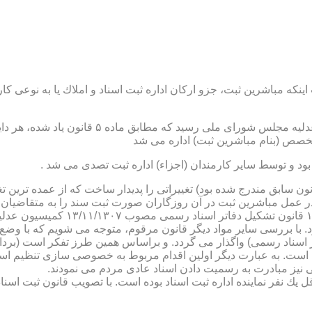
نكه مباشرین ثبت، جزو اركان اداره ثبت اسناد و املاك یا به نوعی كا
ن یاد شده، در شرح وظائف مباشرین ثبت (آنچه كه در ماده ۴۷ قانون سابق مندرج شده بود) تغییراتی را 
 عمل مباشرین ثبت در آن روزگاران صورت ثبت سند را به متقاضیان، 
دفترخانه های اسناد رسمی، به سال 
. با بررسی سایر مواد دیگر قانون مرقوم، متوجه می شویم كه با وضع 
ر اسناد رسمی) واگذار می گردد. و براساس همین طرز تفكر است (برد
ی نیز مبادرت به رسمیت دادن اسناد عادی مردم می نمودند.