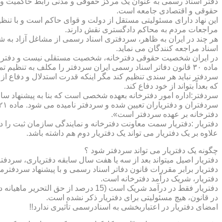
دفتر اسناد رسمی به عنوان یک مرکز حقوقی و مدنی رابط حاکمیت و ش
حقوقی و اقتصادی جامعه است.
این نهاد دارای مسئولیتی مستقل از دولت و قوای حاکم است و با تنظ
مراجعات مردم به محاکم دادگستری نقش دارند.
هر چند در ایران به ظاهر، سردفتری اسناد رسمی از مشاغل آزاد به شم
اسناد مراجعه کنندگان می نماید.
در ایران شخصیت حقوقی دفترخانه، شخصیت مستقلی نیست و دفترخان
ماده ۳۰ قانون دفاتر اسناد رسمی ایران سردفتر را مکلف به تنظ
سردفتر نباید هر سندی تنظیم کند مگر اینکه قدرت استدلال و دفاع از 
که بعداً بتواند از خود دفاع کند.
سردفتر:اداره امور دفترخانه بعهده شخصی است که بنا به پیشنهاد سا
دفترخانه بر عهده سردفتر است».
علاوه بر یک دفتریار می تواند یک دفتریار دوم هم داشته باشد.
چگونه یک دفتریار می تواند سردفتر شود ؟
دفتریار اصیل میتواند بعد از سه یا هفت سال سابقه دفتریاری، سردفتر
دفتریار برابر مقررات قانون دفاتر اسناد رسمی و با پیشنهاد سردفتر
دفتریار، شریک درآمد دفترخانه است.
دفتریار فقط در درآمد شریک است (15 درصد از حق التحریر ماهیانه دفترخانه )و در کار و مسئولیت و هزینه ها وضررها هیچ شراکتی ندارد.
در قانون، هیچ مسئولیتی برای دفتریار ذکر نشده است.
امضای دفتریار در اعتباربخشی به اسنادرسمی تأثیری ندارد!!