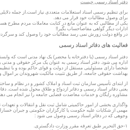
دفتر اسناد رسمی چیست
برای تنظیم رسمی اسناد استعلامات متعددی نیاز است.از جمله دلایل
برای وصول مطالبات خود قرار می دهد.
یکی از مطالبی که به عنوان مانع در کتابت معاملات مردم مطرح هست
ادارات دیگر گواهی مفاصاحساب بگیر!!
در واقع دولت زورش نمی رسد مطالبات خود را وصول کند و سرگردنه ر
فعالیت های دفاتر اسناد رسمی
دفتر اسناد رسمی (یا دفترخانه یا محضر) یک نهاد مدنی است که وابس
اداره می شود. دفتر اسناد رسمی به عنوان یک مرکز حقوقی و مدنی ر
شخصاً دارای مسئولیتی مستقل از دولت و قوای حاکم بوده و با تنظی
بهداشت حقوقی جامعه، از طریق تثبیت مالکیت شهروندان بر اموال و 
از ابتدای تأسیس سازمان ثبت اسناد و املاک کشور و در نظام و ساخت
یعنی دفاتر اسناد رسمی و دفاتر ازدواج و طلاق محول شده است. دفا
مشاوره رایگان و خدمات معاضدت قضایی جامعه را نیز انجام می دهن
واگذاری بخشی از امور حاکمیتی شامل ثبت نقل و انتقالات و تعهدا
مهمی از شکایات علیه حکومت یا کارگزاران حکومتی و جبران خسارات
وجوهی که در دفاتر اسناد رسمی وصول می شود :
۱-حق التحریر طبق تعرفه مقرر وزارت دادگستری.