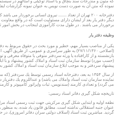
که متون و مندرجات سند بنچاق و یا اسناد توکیلی و امثالهم در سیستم 
نموده که متن آن به صورت دست نویس به عنوان نمونه گزارشات ایفا
دفترخانه ۲۰۰ تهران از تعداد ........ نیروی انسانی برخورد
دیگر دفتر یار بعد از ایشان دارای مسئولیت است که در واقع معاونت د
برخوردار می باشند . در طول مدت کارآموزی اینجانب در بخش امور ث
وظیفه دفتر یار
بازنشسته و از كارافتاده یا ورثه سردفتر متوفی یا متوفاه معرفی و 
پیشنهاد سردفتر و به موجب ابلاغ سازمان ثبت اسناد و املاك كشور 
از سال ۱۳۵۴ به بعد، دفترخانه اسناد رسمی توسط یك سردفتر
نماینده سازمان ثبت اسناد واملاك می باشد) و عنداللزوم یك دفتریار د
می گردد) و تعدادی كارمند (سندنویس، ثبات واپراتور كامپیوتر و كارمند
تاریخچه شكل گیری دفاتر اسناد رسمی:
گردید. مباشرین ثبت اسناد (اسلاف دولتی سران دفاتر امروزی)، در حقیقت جزو كارمندا