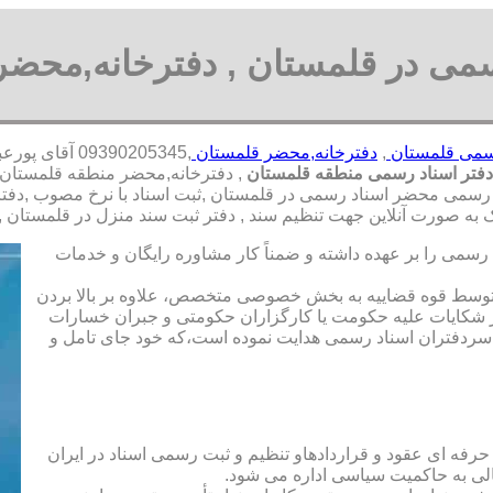
سمی در قلمستان , دفترخانه,محضر
رسمی قلمستان
,
دفترخانه,محضر قلمستان
,09390205345
فتر اسناد رسمی منطقه قلمستان
, دفترخانه,محضر منطقه قلمستان 
اد رسمی محضر اسناد رسمی در قلمستان ,ثبت اسناد با نرخ مصوب ,دفتر
ه صورت آنلاین جهت تنظیم سند , دفتر ثبت سند منزل در قلمستان ,
رسمی را بر عهده داشته و ضمناً کار مشاوره رایگان و خدمات
ت توسط قوه قضاییه به بخش خصوصی متخصص، علاوه بر بالا بردن
 شکایات علیه حکومت یا کارگزاران حکومتی و جبران خسارات
ی سردفتران اسناد رسمی هدایت نموده است،که خود جای تامل و
 حرفه ای عقود و قراردادهاو تنظیم و ثبت رسمی اسناد در ایران
الی به حاکمیت سیاسی اداره می شود.