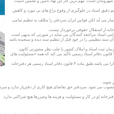
هروندان است، مهم ترین کار این نهاد تأمین و تضمین امنیت
یم دقیق اسناد در جلوگیری از وقوع نزاع های بی مورد و کاهش
ار می آید لکن قوانین ایران سردفتر را مکلف به تنظیم تمامی
ه از استقلال حقوقی برخوردار نیست.
یم تمامی اسناد مراجعه کنندگان می نماید در صورتی که بدیهی است
آن سند تنظیمی را در خود قبل از تنظیم سند دیده و سنجیده باشد
زمان ثبت اسناد و املاک کشور با جلب نظر مشورتی کانون
سردفتران و دفتریاران تعیین شده و سردفتر نامیده می شود. ماده ۲۱ قانون دفاتر اسناد رسمی تأکید می کند که همه «مسئولیت های
دفتریار :دفتریار سمت معاونت دفترخانه و نمایندگی سازمان ثبت را دارا می باشد.طبق ماده ۳ قانون دفاتر اسناد رسمی هر دفترخانه
 شوند.
منصوب می شود. سردفتر حق تقاضای هیچ کاری از دفتریار ندارد و سردف