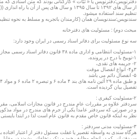
دفترنویس:دفترنویس یا « ثبّات » کارکنانی بودند که متن اسنادی که م
از سال های ۱۳۹۲ تا سال ۱۳۹۵ و سال های پس 
تنظیم سند استفاده میشود.
سندنویس:سندنویسان همان (کارمندان باتجربه و مسلط به نحوه تنظیم 
مبحث دوم) : مسئولیت های دفترخانه
سه نوع مسئولیت برای دفاتر اسناد رسمی در ایران وجود دارد:
۱-مسئولیت انتظامی و اداری ماده ۳۸ قانون دفاتر اسناد رسمی مجازات های انتظامی را برمی شمرد که ۵ درجه شامل :
۱-توبیخ با درج در پرونده،
۲- جریمه های نقدی،
۳و۴- انواع انفصال موقت
۵- انفصال دائم می باشد
تفصیل بیان گردیده است.
۲-مسئولیت کیفری :
سردفتر علاوه بر مقررات عام مندرج در قانون مجازات اسلامی، مقررات خاصی نیز در مواد ۱۰۰ و۱۰۱ و۱۰۲و ۳
و در صورتی که سردفتر عامداً یکی از جرم های مندرج در مواد مذک
نظر به اینکه قانون خاص مقدم به قانون عام است لذا در ابتدا بایستی
۳-مسئولیت مدنی سردفتر :
هرگاه سندی به واسطه تقصیر یا غفلت مسئول دفتر از اعتبار افتاده با
سردفترانی که در انجام وظایف خود مرتکب تخلفاتی بشوند در مقابل 