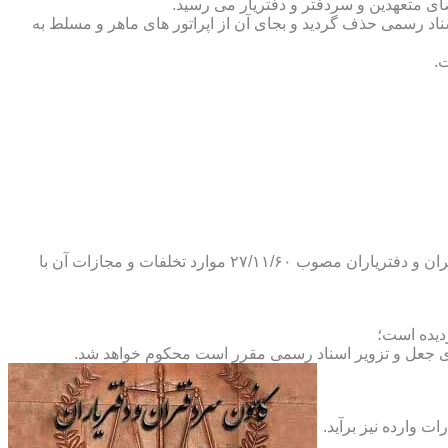
ضای متعهدین و سردفتر و دفتریار می رسید.
یلات دفاتر اسناد رسمی حذف گردید و بجای آن از اپراتور های ماهر و مسلط به
.
و طبق ماده ۲۹ آئین نامه های بند ۴ ماده ۶ و تبصره ۲ ماده ۶ و مواد ۱۴- ۱۷-۱۹-۲۰-۲۴-۲۸-۳۷ و ۵۳ قانون دفاتر اسناد رسمی و کانون سردفتران و دفتریاران مصوب ۲۷/۱۱/۶۰ موارد تخلفات و مجازات آن با
ای جعل و تزویر اسناد رسمی مقرر است محکوم خواهد شد.
ت وارده نیز برآید.