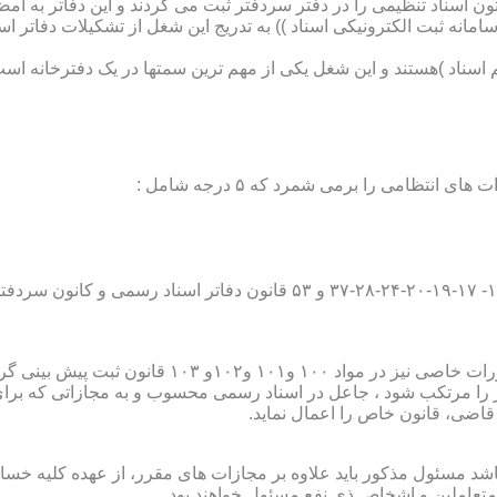
تون اسناد تنظیمی را در دفتر سردفتر ثبت می کردند و این دفاتر به ام
از آن با راه اندازی ((سامانه ثبت الکترونیکی اسناد )) به تدریج این شغل از تشک
اسناد )هستند و این شغل یکی از مهم ترین سمتها در یک دفترخانه است
۱۰ قانون ثبت پیش بینی گردیده است؛
ور را مرتکب شود ، جاعل در اسناد رسمی محسوب و به مجازاتی که بر
 قاضی، قانون خاص را اعمال نماید.
شد مسئول مذکور باید علاوه بر مجازات های مقرر، از عهده کلیه خسارا
متعاملین و اشخاص ذی نفع مسئول خواهند بود .