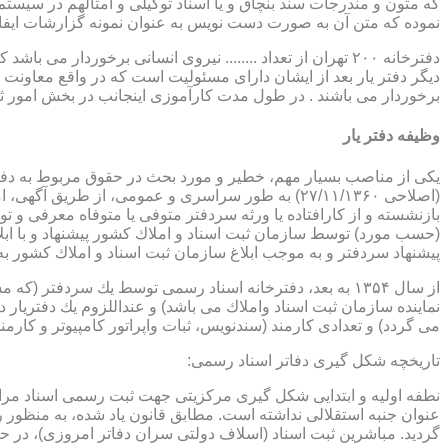
که متون و مندرجات سند بنچاق و یا اسناد توکیلی و امثالهم در سیستم 
نموده که متن آن به صورت دست نویس به عنوان نمونه گزارشات ایفا
دفترخانه ۲۰۰ تهران از تعداد ........ نیروی انسانی برخورد
دیگر دفتر یار بعد از ایشان دارای مسئولیت است که در واقع معاونت د
برخوردار می باشند . در طول مدت کارآموزی اینجانب در بخش امور ث
وظیفه دفتر یار
بازنشسته و از كارافتاده یا ورثه سردفتر متوفی یا متوفاه معرفی و 
پیشنهاد سردفتر و به موجب ابلاغ سازمان ثبت اسناد و املاك كشور 
از سال ۱۳۵۴ به بعد، دفترخانه اسناد رسمی توسط یك سردفتر
نماینده سازمان ثبت اسناد واملاك می باشد) و عنداللزوم یك دفتریار د
می گردد) و تعدادی كارمند (سندنویس، ثبات واپراتور كامپیوتر و كارمند
تاریخچه شكل گیری دفاتر اسناد رسمی:
گردید. مباشرین ثبت اسناد (اسلاف دولتی سران دفاتر امروزی)، در حقیقت جزو كارمندا