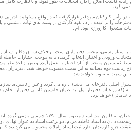
رایانه قابلیت اصلاح را دارد اینجانب به طور نمونه و با نظارت کامل مس
دمی گردد .
ار می باشد که در رأس کارکنان سردفتر قرارگرفته که در واقع مسئولیت اجرایی
فترخانه را بر عهده دارد . بقیه کارکنان در پست های ثبات ، منشی و 
بات مشغول کارورزی بوده ام .
توسط كمیسیون منتخب از آنان اختبار به عمل آمده و پس از اخذ نظر م
به این سمت منصوب خواهند شد .
 (كه مسئول اصلی دفترخانه می باشد) اداره می گردد و غیر از نامبرده، س
وم (كه در غیاب دفتریار اول، به عنوان جانشین قانونی دفتریار انجام 
 خدماتی) خواهد بود .
نطفه اولیه و ابتدایی شكل گیری مركزیتی جهت ثبت رسم
ن اداره ثبت اسناد واملاك محسوب می گردیدند كه وظایف آنان در ماده ۴۷ قانون مرقوم،ا