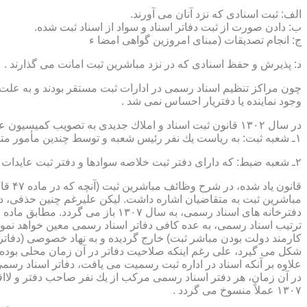
الف: ثبت اسنادی كه نزد آنان می آورند.
ب: دادن صورت از ثبت دفاتر اسناد و سواد از اسناد ثبت شده.
ج: انجام تصدیقات (مبنای امروزین گواهی امضا ء
د: پذیرش و حفظ اسنادی كه در نزد مباشرین ثبت امانت می گذارند .
چون مراكز تنظیم اسناد رسمی در ادارات ثبت مستقر بودند و به علت ای
وجود نماینده یا دفتریار احساس نمی شد .
در سال ۱۳۰۲ قانون ثبت اسناد و املاك جدیدی به تصویب كمیسیون عدلیه مجلس شورای ملی رسید كه مطابق ماده ۵ قانون یاد شده، هر دایره ثبت اسناد، از دو قسمت زیر تشكیل می شد.
۱ـ شعبه ثبت: به ریاست یك نفر رئیس شعبه و توسط چندین مأمور متخصص (بنام مباشرین ثبت) اداره می شد
۲ـ شعبه ضبط: كه دارای دفتر ثبت خلاصه سوادها و دفتر ثبت عایدات بود و توسط سایر كارمندان (اجزاء) اداره ثبت تصدی می شد .
قانو
مباشرین ثبت به متقاضیان اشاره داشت. لیكن علیرغم چنین حذفی، در
ترتیب اسناد رسمی، به عده كافی دفاتر اسناد رسمی معین خواهد نمود
كارمند دولت بودن مباشر ثبت) خارج گردیده و به نهاد خصوصی (دفات
علاوه بر آنكه اسناد در اداره ثبت رسمیت می یافت، دفاتر اسناد رسم
۱۳۰۷ عملاً منسوخ می گردد .