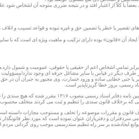
بعضاً یا کلاً از اعتبار افتد و در نتیجه ضرری متوجه آن اشخاص شود عل
ی تقصیر یا خطر یا تضمین حق و غیره نبوده و قواعد تسبیب و اتلاف ر
 ایجاد آن «قانون» بوده دارای ترکیب و ماهیت ویژه ای است که با سا
ابر تمامی اشخاص اعم از حقیقی یا حقوقی، عمومیت و شمول دارد.هی
 طرف دیگر در قیاس با سایر مشاغل حرفه ای وجود ندارد!مسؤولیت م
 یا حتی خطایی ساده و ورود خسارت، وی مجبور به جبران آن در حق 
د رسمی، بروز خطا گریزناپذیر است.
مبحث سوم): موانع موجود برای تنظیم اسناد رسمی مطابق ماده
رانی که برخلاف قانون سندی را تنظیم و ثبت می کردند متخلف محسوب
امی سردفتران و دفتریاران عنوان نموده است که مورد نظر قانونگذار 
انع ایجادشده بر سر راه تنظیم سندرسمی موجب روی گردانی مردم ا