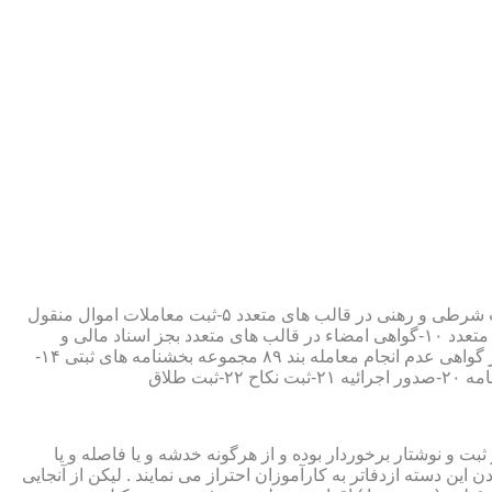
۱-ثبت اسناد مطابق مقررات قانونی ۲-ارائه مواد مصدق از اسناد ثبت شده ۳-تصدیق صحت امضاء،قبول و حفظ اسناد امانتی ۴-ثبت معاملات شرطی و رهنی در قالب های متعدد ۵-ثبت معاملات اموال منقول
۶-ثبت معاملات اموال غیر منقول ۷-ثبت وصیت در قالبهای عهدی و تکمیلی ۸-ثبت اقرارنامه در قالب های متعدد ۹-ثبت وکالت در قالب های متعدد ۱۰-گواهی امضاء در قالب های متعدد بجز اسناد مالی و
معاملاتی ۱۱-تصدیق کپی اسناد و اوراق مراجعین ۱۲-دریافت قبوض سپرده مستاجرین در قالب بند ۵۲ مجموعه بخشنامه های ثبتی ۱۳-صدور گواهی عدم انجام معامله بند ۸۹ مجموعه بخشنامه های ثبتی ۱۴-
ت و نوشتار برخوردار بوده و از هرگونه خدشه و یا فاصله و یا
ین دسته ازدفاتر به کارآموزان احتراز می نمایند . لیکن از آنجایی