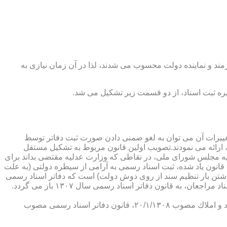
رمند و نماینده دولت محسوب می شدند، لذا در آن زمان نیازی به
پدیدار ساخت كه از عمده ترین تغییرات آن می توان به لغو ضمنی دادن صورت ثبت دفاتر توسط
ارائه می نمودند.تصویب اولین قانون مربوط به تشكیل مستقل
۱۳۰۷ باز می گردد. مطابق ماده ۱ قانون تشكیل دفاتر اسناد رسمی مصوب ۱۳/۱۱/۱۳۰۷ كمیسیون عدلیه مجلس شورای ملی، در نقاطی كه وزارت عدلیه مقتضی بداند برای
قانون یاد شده، ثبت اسناد رسمی به آرامی از سیطره دولتی (به علت
اشتن بار تنظیم سند از روی دوش دولت) است كه دفاتر اسناد رسمی
شكل می گیرد، علی رغم اینكه صلاحیت دفاتر در آن زمان محلی بوده است. به عبارت دیگر اولین اقدام مربوط به خصوصی سازی تنظیم اسناد مراجعان، به قانون دفاتر اسناد رسمی سال ۱۳۰۷ باز می گردد.
در آن زمان، هر دفتر اسناد رسمی مركب از یك نفر صاحب دفتر و لااقل یك نفر نماینده اداره ثبت اسناد بوده است. با تصویب قانون ثبت اسناد و املاك مصوب ۲۰/۱/۱۳۰۸، قانون دفاتر اسناد رسمی مصوب