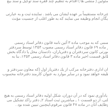
ئولین ( منشی ها ) اقدام به تنظیم چند فقره سند توکیل و سند بیع
 دفترخانه مستقیماً بر عهده ایشان می باشد . نماینده ثبت و به عبارتی
بایگان انجام وظیفه می نمایند که به طور اغلب از جنسیت مؤنث
یكی از مناصب بسیار مهم، خطیر و مورد بحث در حقوق مربوط به دفاتر اسناد رسمی، منصب دفتر یاری است. برخلاف سران دفاتر اسناد رسمی كه به موجب ماده ۳ آئین نامه قانون دفاتر اسناد رسمی
(اصلاحی ۲۷/۱۱/۱۳۶۰) به طور سراسری و عمومی، از طریق آگهی، امتحانات ورودی و اختبار، انتخاب گردیده یا به موجب اختیارات حاصله از ماده ۶۹ قانون دفاتر اسناد رسمی مصوب ۱۳۵۴ توسط سردفتر
شورتی كانون سردفتران و دفتریاران، دادستان محل یا دادگاه بخش
(حسب مورد) توسط سازمان ثبت اسناد و املاك كشور پیشنهاد و با ابلاغ ریاست قوه قضائیه به این سمت منصوب خواهند شد. دفتریاران، مطابق قسمت اخیر ماده ۳ قانون دفاتر اسناد رسمی ۱۳۵۴، بنا به
ازمان اداری دفترخانه مركب از یك دفتریار اول (كه معاون سردفتر و
وظیفه خواهد نمود و در سایر موارد به عنوان كارمند دفترخانه محسوب
ی اسناد مراجعان، به قانون ثبت اسناد مصوب سال ۱۲۹۰ شمسی بازمی گردد.باید یادآوری نمود كه در آن دوران، شكل اولیه دفاتر اسناد رسمی به هیچ
عنوان جنبه استقلالی نداشته است. مطابق قانون یاد شده، به منظور رسمیت دادن به اسناد قاطبه مردم، دوایر ثبت اسناد به عنوان نهادی دولتی، از دو قسمت ۱ ـ مباشرین ثبت اسناد ۲ـ دفتر راكد تشكیل می
ینچنین تبیین شده بود .