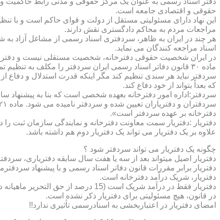
دفتر اسناد رسمی به عنوان یک مرکز حقوقی و مدنی رابط حاکمیت و ش
حقوقی و اقتصادی جامعه است.
این نهاد دارای مسئولیتی مستقل از دولت و قوای حاکم است و با تنظ
مراجعات مردم به محاکم دادگستری نقش دارند.
هر چند در ایران به ظاهر، سردفتری اسناد رسمی از مشاغل آزاد به شم
اسناد مراجعه کنندگان می نماید.
در ایران شخصیت حقوقی دفترخانه، شخصیت مستقلی نیست و دفترخان
ماده ۳۰ قانون دفاتر اسناد رسمی ایران سردفتر را مکلف به تنظ
سردفتر نباید هر سندی تنظیم کند مگر اینکه قدرت استدلال و دفاع از 
که بعداً بتواند از خود دفاع کند.
سردفتر:اداره امور دفترخانه بعهده شخصی است که بنا به پیشنهاد سا
دفترخانه بر عهده سردفتر است».
علاوه بر یک دفتریار می تواند یک دفتریار دوم هم داشته باشد.
چگونه یک دفتریار می تواند سردفتر شود ؟
دفتریار اصیل میتواند بعد از سه یا هفت سال سابقه دفتریاری، سردفتر
دفتریار برابر مقررات قانون دفاتر اسناد رسمی و با پیشنهاد سردفتر
دفتریار، شریک درآمد دفترخانه است.
دفتریار فقط در درآمد شریک است (15 درصد از حق التحریر ماهیانه دفترخانه )و در کار و مسئولیت و هزینه ها وضررها هیچ شراکتی ندارد.
در قانون، هیچ مسئولیتی برای دفتریار ذکر نشده است.
امضای دفتریار در اعتباربخشی به اسنادرسمی تأثیری ندارد!!