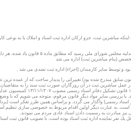
نكه مباشرین ثبت، جزو اركان اداره ثبت اسناد و املاك یا به نوعی كا
ن یاد شده، در شرح وظائف مباشرین ثبت (آنچه كه در ماده ۴۷ قانون سابق مندرج شده بود) تغییراتی را 
 عمل مباشرین ثبت در آن روزگاران صورت ثبت سند را به متقاضیان، 
دفترخانه های اسناد رسمی، به سال 
. با بررسی سایر مواد دیگر قانون مرقوم، متوجه می شویم كه با وضع 
ر اسناد رسمی) واگذار می گردد. و براساس همین طرز تفكر است (برد
ی نیز مبادرت به رسمیت دادن اسناد عادی مردم می نمودند.