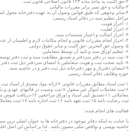
۲-حق الثبت به ماخذ ماده ۱۲۳ قانون اصلاحی قانون ثبت.
۳-مالیات و حق تمبر برابر مقررات مالیاتی.
۴-سایر وجوهی که طبق قوانین وصول آن به عهده دفترخانه محول است.
مراحل تنظیم سند در دفاتر اسناد رسمی:
۱- احراز هویت.
۲- احراز اهلیت.
۳- احراز اصالت و اعتبار مستندات سند.
۴- احراز انجام مقررات قانونی و انجام مکاتبات لازم و اطمینان از عدم منع قانونی تنظیم سند.
۵- وصول حق التحریر، حق الثبت و سایر حقوق دولتی.
۶- تنظیم اوراق سند و تایید آن توسط متعاملین.
۷- ثبت سند در دفتر سردفتر و تصدیق مطابقت سند و ثبت دفتر توسط متعاملین.
۸- تایید صحت ثبت و هویت متعاملین با امضای سردفتر ذیل ثبت دفتر و حاشیه سند.
۹-امضای دفتریار و مهر دفترخانه ذیل ثبت دفتر و در حاشیه سند.
حوزه وظایف دفاتر اسناد رسمی
ثبت رضایت نامه ۱۵-ثبت تعهد نامه ۱۶-ثبت اجاره نامه ۱۷-ثبت معاملات سرقفلی ۱۸-ثبت وقف نامه و اسناد موقوفه ۱۹-ثبت اسناد ضمانت نامه ۲۰-صدور اجرائیه ۲۱-ثبت نکاح ۲۲-ثبت طلاق
فعالیت های انجام شده :
با عنایت به اینکه دفاتر موجود در دفترخانه ها به عنوان اصلی ترین 
حاشیه نویسی و نواقص مثلی مصون باشد . لذا بر اساس این اصل اغلب دفت