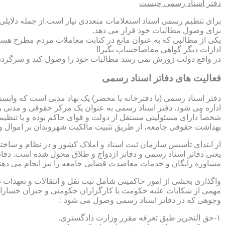
دفتر اسناد رسمی چیست
برای تنظیم رسمی اسناد استعلامات متعددی نیاز است.از جمله دلایل
برای وصول مطالبات خود قرار می دهد.
یکی از مطالبی که به عنوان مانع در کتابت معاملات مردم مطرح هست
ادارات دیگر گواهی مفاصاحساب بگیر!!
در واقع دولت زورش نمی رسد مطالبات خود را وصول کند و سرگردنه ر
فعالیت های دفاتر اسناد رسمی
دفتر اسناد رسمی (یا دفترخانه یا محضر) یک نهاد مدنی است که وابس
اداره می شود. دفتر اسناد رسمی به عنوان یک مرکز حقوقی و مدنی ر
شخصاً دارای مسئولیتی مستقل از دولت و قوای حاکم بوده و با تنظی
بهداشت حقوقی جامعه، از طریق تثبیت مالکیت شهروندان بر اموال و 
از ابتدای تأسیس سازمان ثبت اسناد و املاک کشور و در نظام و ساخت
یعنی دفاتر اسناد رسمی و دفاتر ازدواج و طلاق محول شده است. دفا
مشاوره رایگان و خدمات معاضدت قضایی جامعه را نیز انجام می دهن
واگذاری بخشی از امور حاکمیتی شامل ثبت نقل و انتقالات و تعهدا
مهمی از شکایات علیه حکومت یا کارگزاران حکومتی و جبران خسارات
وجوهی که در دفاتر اسناد رسمی وصول می شود :
۱-حق التحریر طبق تعرفه مقرر وزارت دادگستری.