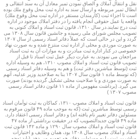
نقل و انتقال املاك و الصاق نمودن تمبر معادل آن به سند انتقالی و
ابطال تمبر مربوطه و ارسال سند به اداره ثبت محل وقوع ملك بوده
است تا اجزاء ثبت (كارمندان مستقر در اداره ثبت محل وقوع ملك)
واقعه یا عمل حقوقی انجام یافته را در دفتر املاك موجود در اداره
ثبت درج نمایند.در سال ۱۳۱۰، قانون ثبت اسناد و املاك كنونی به
تصویب مجلس شورای ملی رسیده و جانشین قانون سال ۱۳۰۸ می
گردد و این در حالی است كه عملاً دفاتر اسناد رسمی از سال ۱۳۰۷
به صورت موردی و محلی از اداره ثبت منتزع شده و به صورت نهاد
خصوصی در كنار اداره ثبت مبادرت و به موازات آن به ثبت اسناد
مراجعان می نمودند. به عبارت دیگر عمل ثبت اسناد تا قبل از
تصویب قانون ثبت اسناد و املاك مصوب ۱۳۱۰، هم به وسیله اداره
ثبت (توسط مباشرین دفتر ثبت) و هم به وسیله دفاتر اسناد رسمی
(كه توسط ماده ۱ قانون سال ۱۳۰۷ بنا به صلاحدید وزیر عدلیه، آنهم
به صورت موردی و با صلاحیت محلی تشكیل گردیده بودند) صورت
می گیرد. (برداشت مفهومی از ماده ۱۱ قانون دفاتر اسناد رسمی
مصوب ۱۳۰۷ )
قانون ثبت اسناد و املاك مصوب ۱۳۱۰، كماكان به ثبت توأمان اسناد
رسمی توسط مباشرین ثبت (كه به موجب ماده ۴۹ قانون مرقوم به
مسئولین دفاتر تغییر نام یافته اند) و دفاتر اسناد رسمی اعتقاد دارد.
ماده ۴۹ قانون جدیدالتصویب كه در حقیقت برداشتی از ماده ۴۷
قانون ثبت اسناد و املاك مصوب سال ۱۲۹۰ و ماده ۱۴۲ قانون ثبت
اسناد و املاك مصوب سال ۱۳۰۸ بود، همان وظایف و اختیارات
مباشرین ثبت را به مسئولین دفاتر هم تعمیم می دهد. (باید توجه