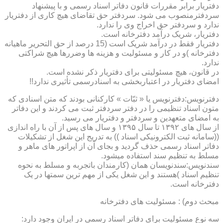
دفتریار برابر مقررات قانون دفاتر اسناد رسمی و با پیشنهاد
سردفترمنصوب می شود. سردفتر حق تقاضای هیچ کاری از دفتریار
ندارد و سردفتر حق اخراج وی را ندارد.
دفتریار، شریک درآمد دفترخانه است.
دفتریار فقط در درآمد شریک است (15 درصد از حق التحریر ماهیانه
دفترخانه )و در کار و مسئولیت و هزینه ها وضررها هیچ شراکتی
ندارد.
در قانون، هیچ مسئولیتی برای دفتریار ذکر نشده است.
امضای دفتریار در اعتباربخشی به اسنادرسمی تأثیری ندارد!!
دفترنویس:دفترنویس یا « ثبّات » کارکنانی بودند که متن اسنادی که
متون اسناد تنظیمی را در دفتر سردفتر ثبت می کردند و این دفاتر
به امضای متعهدین و سردفتر و دفتریار می رسید.
از سال های ۱۳۹۲ تا سال ۱۳۹۵ و سال های پس از آن با راه اندازی
((سامانه ثبت الکترونیکی اسناد )) به تدریج این شغل از تشکیلات
دفاتر اسناد رسمی حذف گردید و بجای آن از اپراتور های ماهر و
مسلط به تنظیم سند استفاده میشود.
سندنویس:سندنویسان همان (کارمندان باتجربه و مسلط به نحوه
تنظیم اسناد )هستند و این شغل یکی از مهم ترین سمتها در یک
دفترخانه است.
مبحث دوم) : مسئولیت های دفترخانه
سه نوع مسئولیت برای دفاتر اسناد رسمی در ایران وجود دارد: