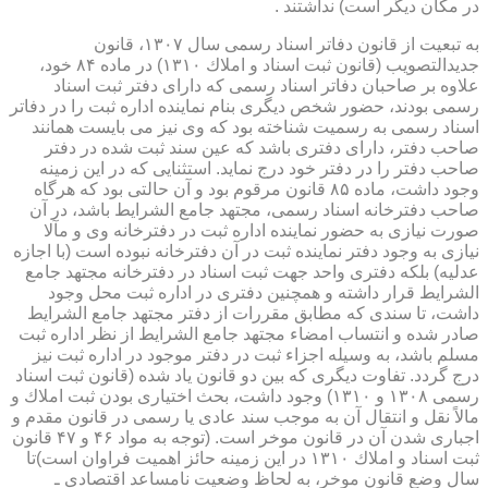
در مكان دیگر است) نداشتند .
به تبعیت از قانون دفاتر اسناد رسمی سال ۱۳۰۷، قانون
جدیدالتصویب (قانون ثبت اسناد و املاك ۱۳۱۰) در ماده ۸۴ خود،
علاوه بر صاحبان دفاتر اسناد رسمی كه دارای دفتر ثبت اسناد
رسمی بودند، حضور شخص دیگری بنام نماینده اداره ثبت را در دفاتر
اسناد رسمی به رسمیت شناخته بود كه وی نیز می بایست همانند
صاحب دفتر، دارای دفتری باشد كه عین سند ثبت شده در دفتر
صاحب دفتر را در دفتر خود درج نماید. استثنایی كه در این زمینه
وجود داشت، ماده ۸۵ قانون مرقوم بود و آن حالتی بود كه هرگاه
صاحب دفترخانه اسناد رسمی، مجتهد جامع الشرایط باشد، در آن
صورت نیازی به حضور نماینده اداره ثبت در دفترخانه وی و مآلا
نیازی به وجود دفتر نماینده ثبت در آن دفترخانه نبوده است (با اجازه
عدلیه) بلكه دفتری واحد جهت ثبت اسناد در دفترخانه مجتهد جامع
الشرایط قرار داشته و همچنین دفتری در اداره ثبت محل وجود
داشت، تا سندی كه مطابق مقررات از دفتر مجتهد جامع الشرایط
صادر شده و انتساب امضاء مجتهد جامع الشرایط از نظر اداره ثبت
مسلم باشد، به وسیله اجزاء ثبت در دفتر موجود در اداره ثبت نیز
درج گردد. تفاوت دیگری كه بین دو قانون یاد شده (قانون ثبت اسناد
رسمی ۱۳۰۸ و ۱۳۱۰) وجود داشت، بحث اختیاری بودن ثبت املاك و
مالاً نقل و انتقال آن به موجب سند عادی یا رسمی در قانون مقدم و
اجباری شدن آن در قانون موخر است. (توجه به مواد ۴۶ و ۴۷ قانون
ثبت اسناد و املاك ۱۳۱۰ در این زمینه حائز اهمیت فراوان است)تا
سال وضع قانون موخر، به لحاظ وضعیت نامساعد اقتصادی ـ