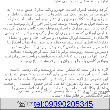
ندارد و سند ماقبل کفایت می نماید.
گرچه وظیفه کنترل اصالت خودرو وتائید مدارک طبق ماده ۲۰ به
عهده مراکز تعویض پلاک می باشد ولی از جهت اطمینان خاطر و
جلوگیری از مشکلات بعدی برای دفتر، بهتر است انتساب مدارک
مالکیت فوق به فروشنده توسط سردفتر احراز گردد وتوصیه می
گردد در بررسی مدارک و اسناد مربوطه دقت کافی معمول گردد به
عبارتی اوراقی که سند بر روی آن تنظیم گردیده بهادار باشد و حتی
الامکان در قسمت اوراق مفقودی و سرقتی چک و مهر و امضاء
دفترخانه تنظیم کننده سند ملاحظه و در صورت احتمال اشکال با
دفتر مربوطه تماس حاصل گردد و در مواردی که اصل سند در
دسترس نیست رونوشت برابر با اصل سند از فروشنده مطالبه
گردد ، تنها در مورد بند ۵ با عنایت به موافقت ریاست سازمان ثبت
وتوافق کانون با ناجا به بنچاق با نام فروشنده نیازی نیست .
لازم به ذکر است که ممکن است فروشنده وکیل رسمی داشته
باشد که در این صورت بررسی های گفته شده در خصوص بنچاق در
این خصوص نیز لازم است گرچه قانونا تائیدیه وکالتنامه ها به عهده
دفاتر نمی باشد ولی هرنوع اقدامی که در حصول اطمینان از صحت
و اعتبار وکالتنامه انجام شود تبعات ناشی از اختلافات بعدی را
تلفن تماس فوری
دفتر اسناد رسمی در قائم مقام - سنائی,
کاهش می دهد.
دفترخانه,محضر در قائم مقام - سنائی
۲-تائیدیه نقل و انتقال و کارت سبز (شناسنامه مالکیت)
☞☏
tel:09390205345
برگ تائیدیه نقل و انتقال صادره از مراکز تعویض پلاک حاوی