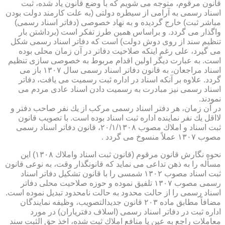
قانون مرقوم، متوجه می شویم كه با وضع قانون یاد شده، ثبت
اسناد رسمی به آرامی از سیطره دولتی (به علت كارمند دولت بودن
مباشر ثبت) خارج گردیده و به نهاد خصوصی (دفاتر اسناد رسمی)
واگذار می گردد. و براساس همین طرز تفكر است (برداشتن بار
تنظیم سند از روی دوش دولت) است كه دفاتر اسناد رسمی شكل
می گیرد، علی رغم اینكه صلاحیت دفاتر در آن زمان محلی بوده
است. به عبارت دیگر اولین اقدام مربوط به خصوصی سازی تنظیم
اسناد مراجعان، به قانون دفاتر اسناد رسمی سال ۱۳۰۷ باز می
گردد. علاوه بر آنكه اسناد در اداره ثبت رسمیت می یافت، دفاتر
اسناد رسمی نیز مبادرت به رسمیت دادن اسناد عادی مردم می
نمودند.
در آن زمان، هر دفتر اسناد رسمی مركب از یك نفر صاحب دفتر و
لااقل یك نفر نماینده اداره ثبت اسناد بوده است. با تصویب قانون
ثبت اسناد و املاك مصوب ۲۰/۱/۱۳۰۸، قانون دفاتر اسناد رسمی
مصوب ۱۳۰۷ عملاً منسوخ می گردد .
نحوه نگارش قانون مرقوم (قانون ثبت اسناد واملاك ۱۳۰۸) این
مسأله را به ذهن تداعی می نماید كه قانونگذار وقت، به نوعی قانون
ثبت اسناد مصوب ۱۳۰۲ شمسی را با قانون تشكیل دفاتر اسناد
رسمی مصوب ۱۳۰۷ تلفیق نموده و حوزه صلاحیت محلی دفاتر
اسناد رسمی را از حالت محدود به حالت نامحدود تبدیل نموده است.
مضافاً مطابق ماده ۲۰۳ قانون جدیدالتصویب، وظیفه نمایندگان
اداره ثبت در دفاتر اسناد رسمی (اسلاف دفتریاران) در مورد
معاملات راجع به عین یا منافع املاك ثبت شده، اخذ حق الثبت سند