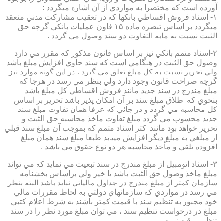
آورده است كه مختصرا به مواردي از آن اشاره ميگردد :
۱- اسناد فروش اقساطي بانكها كه در تعقيب مشاركت مدني منعقد
ميگردد بر اساس تبصره ماده ۱۵ قاون عمليات بانكي گرچه حق
الثبت نسبت به مابه التفاوت دو سند وصول مي گردد .
۲-اسناد متمم بانكي نيز بر اساس قانون مذكور كه مقرر مي دارد
وصول حق الثبت در هنگامي است كه سند حاوي افزايش مبلغ باشد
ولي تحرير نسبت به كل مبلغ تعلق مي گيرد ، در اين گونه موارد نيز
گرچه صراحت قانون وجود دارد ولي بنظر مي رسد در هرجا كه
مبلغ مندرج در سند جديد مانند فروش اقساطي كل مبلغ باشد
بنحوي كه اطلاق مبلغ سند بر آن امكان پذير باشد تحرير بر اساس
كل محاسبه مي گردد و در جائي كه عرفا همان تفاوت مبلغ سند
جديد محسوب مي گردد مبلغ تفاوت ماخذ محاسبه حق الثبت و
تحرير خواهد بود مانند اكثر اسناد متمم كه بموجب آن مبلغ سند قبلي
از مبلغي به مبلغ ديگر افزايش مييابد طبعا مبلغ سند همان مبلغ
افزوده تلقی و مأخذ محاسبه هر دو نوع حقوق می باشد .
۳- اسناد اتومبيل از مبلغ مندرج در سند تبعيت مي نمايد كه مي تواند
مبلغ ماخذ وصول حق الثبت باشد يا خير ولي براساس بخشنامه
سازمان كمتر از مبلغ مندرج در جداول مالياتي نبايد باشد البته بنظر
مي رسد در مواردي كه سازمانهاي دولتي به لحاظ مقررات مالي
خود مجبور به تنظيم سند با قيمت كمتر باشند به شرط اعلام كتبي
مبلغ در درخواست تنظيم سند ، مي توان مبلغ مورد نظر را در سند
تنظيمي قيد نمود.