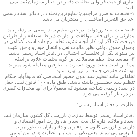
آماری از حیث فراوانی تخلفات دفاتر در اختیار سازمان ثبت نمی
باشد.
۱- تخلفات به ضرر مراجعین: شایع ترین تخلف در دفاتر اسناد رسمی
اخذ حق التحریر اضافـــی از مشتریان می باشد .
۲- تخلفات به ضرر دولت: در حین تنظیم سند رسمی، سردفتر باید
مدارکی را برای جلب موافقت از ادارات ذیربط استعلام و از طرفین
دریافت کند اگر این کار انجام نشود، تخلف رخ داده است. کوتاهی در
وصول حقوق دولتی نظیر مالیات نقل و انتقال خودرو و حق الثبت
نیز میتواند یکی از تخلفـــات احتمالی در دفاتر اسناد رسمی باشد.
۳- مفاسد مخل نظم معاملات: این گونه تخلفات علاوه بر اینکه
ممکــن است باعث ورود خسارت به طرفین معامله شود میتواند
بهداشت حقوقی جامعه را نیز تهدید نماید.
تخلفاتی مانند تنظیم سند بدون حضور اشخاصی که قانوناً باید هنگام
تنظیم سند حضــــور داشته باشند، طبق ماده ۱۰۰ قانون ثبت، جعل
در اسناد رسمی شناخته میشود که معمولاً برای آنها مجـازات کیفری
نیز در نظر گرفته می شود.
نظارت بر دفاتر اسناد رسمی:
دفاتر اسناد رسمی توسط سازمان بازرسی کل کشور، سازمان ثبت
اسناد واملاک، اداره کل ثبت استان ها، وزارت امور اقتصادی و
دارایی و بازرسی کانون سردفتران و دفتر یاران به طور مرتب
بازرسی می شوند. یعنی یکی از بیشترین نظارت ها در بین تمامی