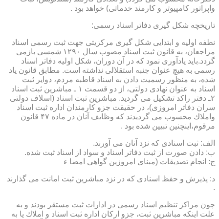
واپراتور كامپیوتر و كارمند خدماتی) خواهد بود .
تاریخچه شكل گیری دفاتر اسناد رسمی:
نطفه اولیه و ابتدایی شكل گیری مركزیتی جهت ثبت رسمی اسناد
مراجعان، به قانون ثبت اسناد مصوب سال ۱۲۹۰ شمسی بازمی
گردد.باید یادآوری نمود كه در آن دوران، شكل اولیه دفاتر اسناد
رسمی به هیچ عنوان جنبه استقلالی نداشته است. مطابق قانون یاد
شده، به منظور رسمیت دادن به اسناد قاطبه مردم، دوایر ثبت
اسناد به عنوان نهادی دولتی، از دو قسمت ۱ ـ مباشرین ثبت اسناد
۲ـ دفتر راكد تشكیل می گردید. مباشرین ثبت اسناد (اسلاف دولتی
سران دفاتر امروزی)، در حقیقت جزو كارمندان اداره ثبت اسناد
واملاك محسوب می گردیدند كه وظایف آنان در ماده ۴۷ قانون
مرقوم،اینچنین تبیین شده بود .
الف: ثبت اسنادی كه نزد آنان می آورند.
ب: دادن صورت از ثبت دفاتر اسناد و سواد از اسناد ثبت شده.
ج: انجام تصدیقات (مبنای امروزین گواهی امضا ء
د: پذیرش و حفظ اسنادی كه در نزد مباشرین ثبت امانت می گذارند
.
چون مراكز تنظیم اسناد رسمی در ادارات ثبت مستقر بودند و به
علت اینكه مباشرین ثبت، جزو اركان اداره ثبت اسناد و املاك یا به