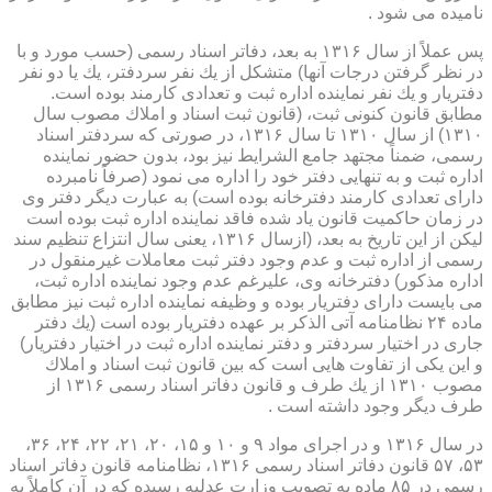
نامیده می شود .
پس عملاً از سال ۱۳۱۶ به بعد، دفاتر اسناد رسمی (حسب مورد و با
در نظر گرفتن درجات آنها) متشكل از یك نفر سردفتر، یك یا دو نفر
دفتریار و یك نفر نماینده اداره ثبت و تعدادی كارمند بوده است.
مطابق قانون كنونی ثبت، (قانون ثبت اسناد و املاك مصوب سال
۱۳۱۰) از سال ۱۳۱۰ تا سال ۱۳۱۶، در صورتی كه سردفتر اسناد
رسمی، ضمناً مجتهد جامع الشرایط نیز بود، بدون حضور نماینده
اداره ثبت و به تنهایی دفتر خود را اداره می نمود (صرفاً نامبرده
دارای تعدادی كارمند دفترخانه بوده است) به عبارت دیگر دفتر وی
در زمان حاكمیت قانون یاد شده فاقد نماینده اداره ثبت بوده است
لیكن از این تاریخ به بعد، (ازسال ۱۳۱۶، یعنی سال انتزاع تنظیم سند
رسمی از اداره ثبت و عدم وجود دفتر ثبت معاملات غیرمنقول در
اداره مذكور) دفترخانه وی، علیرغم عدم وجود نماینده اداره ثبت،
می بایست دارای دفتریار بوده و وظیفه نماینده اداره ثبت نیز مطابق
ماده ۲۴ نظامنامه آتی الذكر بر عهده دفتریار بوده است (یك دفتر
جاری در اختیار سردفتر و دفتر نماینده اداره ثبت در اختیار دفتریار)
و این یكی از تفاوت هایی است كه بین قانون ثبت اسناد و املاك
مصوب ۱۳۱۰ از یك طرف و قانون دفاتر اسناد رسمی ۱۳۱۶ از
طرف دیگر وجود داشته است .
در سال ۱۳۱۶ و در اجرای مواد ۹ و ۱۰ و ۱۵، ۲۰، ۲۱، ۲۲، ۲۴، ۳۶،
۵۳، ۵۷ قانون دفاتر اسناد رسمی ۱۳۱۶، نظامنامه قانون دفاتر اسناد
رسمی در ۸۵ ماده به تصویب وزارت عدلیه رسیده كه در آن كاملاً به