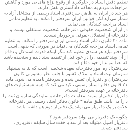
تنظیم دقیق اسناد در جلوگیری از وقوع نزاع های بی مورد و کاهش
مراجعات مردم به محاکم دادگستری نقش دارند.
هر چند در ایران به ظاهر، سردفتری اسناد رسمی از مشاغل آزاد به
شمار می آید لکن قوانین ایران سردفتر را مکلف به تنظیم تمامی
اسناد مراجعه کنندگان می نماید.
در ایران شخصیت حقوقی دفترخانه، شخصیت مستقلی نیست و
دفترخانه از استقلال حقوقی برخوردار نیست.
ماده ۳۰ قانون دفاتر اسناد رسمی ایران سردفتر را مکلف به تنظیم
تمامی اسناد مراجعه کنندگان می نماید در صورتی که بدیهی است
سردفتر نباید هر سندی تنظیم کند مگر اینکه قدرت استدلال و دفاع
از آن سند تنظیمی را در خود قبل از تنظیم سند دیده و سنجیده باشد
که بعداً بتواند از خود دفاع کند.
سردفتر:اداره امور دفترخانه بعهده شخصی است که بنا به پیشنهاد
سازمان ثبت اسناد و املاک کشور با جلب نظر مشورتی کانون
سردفتران و دفتریاران تعیین شده و سردفتر نامیده می شود. ماده
۲۱ قانون دفاتر اسناد رسمی تأکید می کند که همه «مسئولیت های
دفترخانه بر عهده سردفتر است».
دفتریار :دفتریار سمت معاونت دفترخانه و نمایندگی سازمان ثبت را
دارا می باشد.طبق ماده ۳ قانون دفاتر اسناد رسمی هر دفترخانه
علاوه بر یک دفتریار می تواند یک دفتریار دوم هم داشته باشد.
چگونه یک دفتریار می تواند سردفتر شود ؟
دفتریار اصیل میتواند بعد از سه یا هفت سال سابقه دفتریاری،
سردفتر شوند.