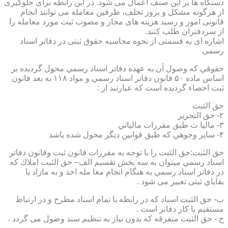
دستگاه ها بر این صنف اعمال می شود. در این رابطه برای جلوگیری
از هرگونه مشکل و بروز تخلف، طرفین معامله می توانند انجام
قانونی امور و رسید هزینه های مجاز و مصوب ثبت مورد معامله را
از سردفتران طلب کنند.
اشاره ای به قسمتی از نحوه محاسبه حقوق ثبتی در دفاتر اسناد
رسمی
حقوقي كه وصول آن به عهده دفاتر اسناد رسمي محول گرديده بر
اساس ماده ۵۰ قانون دفاتر اسناد رسمي و مواد ۱۱۸ به بعد قانون
ثبت احصاء گرديده است كه عبارتند از :
حق الثبت
۲- حق التحرير
۳- ماليا ت طبق مقررات مالياتي
۴- ساير وجوهي كه طبق قوانين ديگر محول شده باشد
حق الثبت:حق الثبت را با توجه به مقررات قانون ثبت وقانون دفاتر
اسناد رسمي ميتوان به سه بخش تقسيم الف– حق الثبت املاك كه
در دفاتر اسناد رسمي به هنگام انجام معا مله اخذ و به مازاد يا
بقاياي ثبتی تعبیر می شود .
ب- حق الثبت اسناد كه در رابطه با تمام اسناد مطرح و در ارتباط
مستقيم با كار دفاتر است .
ج - حق الثبت متفرقه كه بدون نياز به تنظیم سند وصول می گردد .