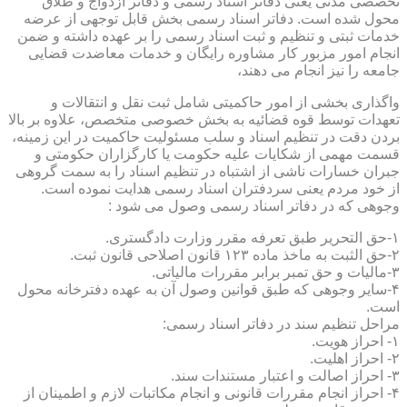
تخصصی مدنی یعنی دفاتر اسناد رسمی و دفاتر ازدواج و طلاق
محول شده است. دفاتر اسناد رسمی بخش قابل توجهی از عرضه
خدمات ثبتی و تنظیم و ثبت اسناد رسمی را بر عهده داشته و ضمن
انجام امور مزبور کار مشاوره رایگان و خدمات معاضدت قضایی
جامعه را نیز انجام می دهند،
واگذاری بخشی از امور حاکمیتی شامل ثبت نقل و انتقالات و
تعهدات توسط قوه قضائیه به بخش خصوصی متخصص، علاوه بر بالا
بردن دقت در تنظیم اسناد و سلب مسئولیت حاکمیت در این زمینه،
قسمت مهمی از شکایات علیه حکومت یا کارگزاران حکومتی و
جبران خسارات ناشی از اشتباه در تنظیم اسناد را به سمت گروهی
از خود مردم یعنی سردفتران اسناد رسمی هدایت نموده است.
وجوهی که در دفاتر اسناد رسمی وصول می شود :
۱-حق التحریر طبق تعرفه مقرر وزارت دادگستری.
۲-حق الثبت به ماخذ ماده ۱۲۳ قانون اصلاحی قانون ثبت.
۳-مالیات و حق تمبر برابر مقررات مالیاتی.
۴-سایر وجوهی که طبق قوانین وصول آن به عهده دفترخانه محول
است.
مراحل تنظیم سند در دفاتر اسناد رسمی:
۱- احراز هویت.
۲- احراز اهلیت.
۳- احراز اصالت و اعتبار مستندات سند.
۴- احراز انجام مقررات قانونی و انجام مکاتبات لازم و اطمینان از