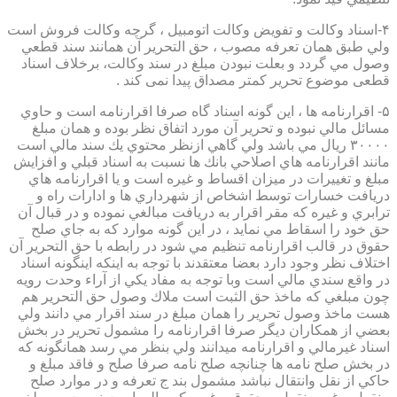
۴-اسناد وكالت و تفويض وكالت اتومبيل ، گرچه وكالت فروش است
ولي طبق همان تعرفه مصوب ، حق التحرير آن همانند سند قطعي
وصول مي گردد و بعلت نبودن مبلغ در سند وكالت، برخلاف اسناد
قطعی موضوع تحریر کمتر مصداق پیدا نمی کند .
۵- اقرارنامه ها ، اين گونه اسناد گاه صرفا اقرارنامه است و حاوي
مسائل مالي نبوده و تحرير آن مورد اتفاق نظر بوده و همان مبلغ
۳۰۰۰۰ ريال مي باشد ولي گاهي ازنظر محتوي يك سند مالي است
مانند اقرارنامه هاي اصلاحي بانك ها نسبت به اسناد قبلي و افزايش
مبلغ و تغييرات در ميزان اقساط و غيره است و يا اقرارنامه هاي
دريافت خسارات توسط اشخاص از شهرداري ها و ادارات راه و
ترابري و غيره كه مقر اقرار به دريافت مبالغي نموده و در قبال آن
حق خود را اسقاط مي نمايد ، در اين گونه موارد كه به جاي صلح
حقوق در قالب اقرارنامه تنظيم مي شود در رابطه با حق التحرير آن
اختلاف نظر وجود دارد بعضا معتقدند با توجه به اينكه اينگونه اسناد
در واقع سندي مالي است وبا توجه به مفاد يكي از آراء وحدت رويه
چون مبلغي كه ماخذ حق الثبت است ملاك وصول حق التحرير هم
هست ماخذ وصول تحرير را همان مبلغ در سند اقرار مي دانند ولي
بعضي از همكاران ديگر صرفا اقرارنامه را مشمول تحرير در بخش
اسناد غيرمالي و اقرارنامه ميدانند ولي بنظر مي رسد همانگونه كه
در بخش صلح نامه ها چنانچه صلح نامه صرفا صلح و فاقد مبلغ و
حاكي از نقل وانتقال نباشد مشمول بند ج تعرفه و در موارد صلح