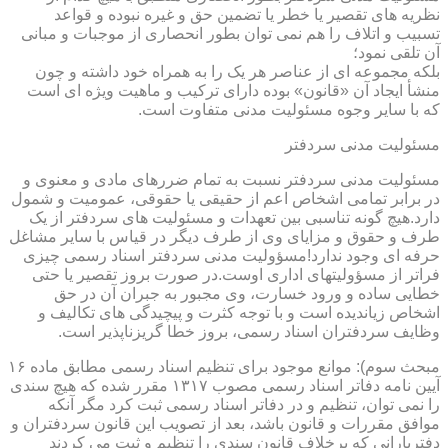
نظریه های تقصیر یا خطر یا تضمین حق و غیره نبوده و قواعد
تسبیب و اتلاف را هم نمی توان بطور انحصاری از موجبات و مبانی
آن تلقی نمود؛
بلکه مجموعه ای از عناصر هر یک را به همراه خود داشته و چون
منشأ ایجاد آن «قانون» بوده دارای ترکیب و ماهیت ویژه ای است
که با سایر وجوه مسئولیت مدنی متفاوت است.
مسئولیت مدنی سردفتر
مسئولیت مدنی سردفتر نسبت به تمام ضررهای مادی و معنوی و
در برابر تمامی اشخاص اعم از حقیقی یا حقوقی، عمومیت و شمول
دارد.هیچ گونه تناسبی بین تعهدات و مسئولیت های سردفتر از یک
طرف و حقوق و مزایای وی از طرف دیگر در قیاس با سایر مشاغل
حرفه ای وجود ندارد!مسؤولیت مدنی سردفتر اسناد رسمی چیزی
فراتر از مسؤولیتهای اداری اوست.در صورت بروز تقصیر یا حتی
خطایی ساده و ورود خسارت، وی مجبور به جبران آن در حق
اشخاص زیاندیده است و با توجه کثرت و پیچیدگی های تکالیف و
وظایف سردفتران اسناد رسمی، بروز خطا گریزناپذیر است.
مبحث سوم): موانع موجود برای تنظیم اسناد رسمی مطابق ماده ۱۶
آیین نامه دفاتر اسناد رسمی مصوب ۱۳۱۷ مقرر شده که هیچ سندی
را نمی توان، تنظیم و در دفاتر اسناد رسمی ثبت کرد مگر آنکه
موافق مقررات و قانون باشد، بعد از تصویب این قانون سردفتران و
دفتریارانی که برخلاف قانون سندی را تنظیم و ثبت می کردند