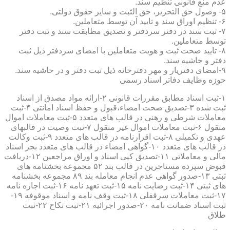
عدم منع قانونی تنظیم سند.
۵- وصول حق التحریر، حق الثبت و سایر حقوق دولتی.
۶- تنظیم اوراق سند و تایید آن توسط متعاملین.
۷- ثبت سند در دفتر سردفتر و تصدیق مطابقت سند و ثبت دفتر
توسط متعاملین.
۸- تایید صحت ثبت و هویت متعاملین با امضای سردفتر ذیل ثبت
دفتر و حاشیه سند.
۹-امضای دفتریار و مهر دفترخانه ذیل ثبت دفتر و در حاشیه سند.
حوزه وظایف دفاتر اسناد رسمی
۱-ثبت اسناد مطابق مقررات قانونی ۲-ارائه مواد مصدق از اسناد
ثبت شده ۳-تصدیق صحت امضاء،قبول و حفظ اسناد امانتی ۴-ثبت
معاملات شرطی و رهنی در قالب های متعدد ۵-ثبت معاملات اموال
منقول ۶-ثبت معاملات اموال غیر منقول ۷-ثبت وصیت در قالبهای
عهدی و تکمیلی ۸-ثبت اقرارنامه در قالب های متعدد ۹-ثبت وکالت
در قالب های متعدد ۱۰-گواهی امضاء در قالب های متعدد بجز اسناد
مالی و معاملاتی ۱۱-تصدیق کپی اسناد و اوراق مراجعین ۱۲-دریافت
قبوض سپرده مستاجرین در قالب بند ۵۲ مجموعه بخشنامه های
ثبتی ۱۳-صدور گواهی عدم انجام معامله بند ۸۹ مجموعه بخشنامه
های ثبتی ۱۴-ثبت رضایت نامه ۱۵-ثبت تعهد نامه ۱۶-ثبت اجاره نامه
۱۷-ثبت معاملات سرقفلی ۱۸-ثبت وقف نامه و اسناد موقوفه ۱۹-
ثبت اسناد ضمانت نامه ۲۰-صدور اجرائیه ۲۱-ثبت نکاح ۲۲-ثبت
طلاق