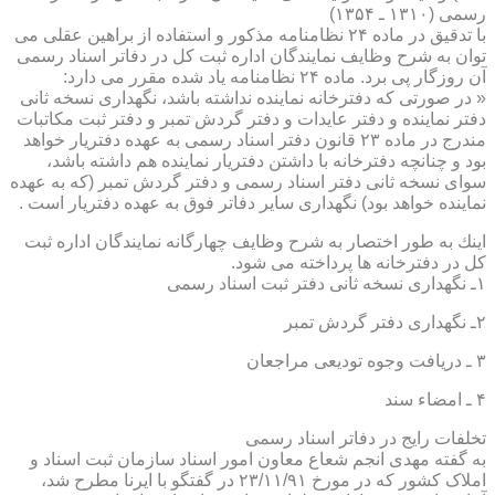
رسمی (۱۳۱۰ ـ ۱۳۵۴)
با تدقیق در ماده ۲۴ نظامنامه مذكور و استفاده از براهین عقلی می
توان به شرح وظایف نمایندگان اداره ثبت كل در دفاتر اسناد رسمی
آن روزگار پی برد. ماده ۲۴ نظامنامه یاد شده مقرر می دارد:
« در صورتی كه دفترخانه نماینده نداشته باشد، نگهداری نسخه ثانی
دفتر نماینده و دفتر عایدات و دفتر گردش تمبر و دفتر ثبت مكاتبات
مندرج در ماده ۲۳ قانون دفتر اسناد رسمی به عهده دفتریار خواهد
بود و چنانچه دفترخانه با داشتن دفتریار نماینده هم داشته باشد،
سوای نسخه ثانی دفتر اسناد رسمی و دفتر گردش تمبر (كه به عهده
نماینده خواهد بود) نگهداری سایر دفاتر فوق به عهده دفتریار است .
اینك به طور اختصار به شرح وظایف چهارگانه نمایندگان اداره ثبت
كل در دفترخانه ها پرداخته می شود.
۱ـ نگهداری نسخه ثانی دفتر ثبت اسناد رسمی
۲ـ نگهداری دفتر گردش تمبر
۳ ـ دریافت وجوه تودیعی مراجعان
۴ ـ امضاء سند
تخلفات رایج در دفاتر اسناد رسمی
به گفته مهدی انجم شعاع معاون امور اسناد سازمان ثبت اسناد و
املاک کشور که در مورخ ۲۳/۱۱/۹۱ در گفتگو با ایرنا مطرح شد،