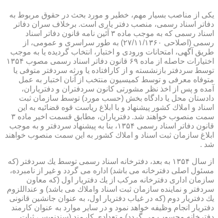
یكی از مناصب بسیار مهم، خطیر و مورد بحث در حقوق مربوط به
دفاتر اسناد رسمی، منصب دفتر یاری است. برخلاف سران دفاتر
اسناد رسمی كه به موجب ماده ۳ آئین نامه قانون دفاتر اسناد
رسمی (اصلاحی ۲۷/۱۱/۱۳۶۰) به طور سراسری و عمومی، از
طریق آگهی، امتحانات ورودی و اختبار، انتخاب گردیده یا به موجب
اختیارات حاصله از ماده ۶۹ قانون دفاتر اسناد رسمی مصوب ۱۳۵۴
توسط سردفتر بازنشسته و از كارافتاده یا ورثه سردفتر متوفی یا
متوفاه معرفی و توسط كمیسیون منتخب از آنان اختبار به عمل
آمده و پس از اخذ نظر مشورتی كانون سردفتران و دفتریاران،
دادستان محل یا دادگاه بخش (حسب مورد) توسط سازمان ثبت
اسناد و املاك كشور پیشنهاد و با ابلاغ ریاست قوه قضائیه به این
سمت منصوب خواهند شد. دفتریاران، مطابق قسمت اخیر ماده ۳
قانون دفاتر اسناد رسمی ۱۳۵۴، بنا به پیشنهاد سردفتر و به موجب
ابلاغ سازمان ثبت اسناد و املاك كشور به این سمت منصوب خواهند
شد .
از سال ۱۳۵۴ به بعد، دفترخانه اسناد رسمی توسط یك سردفتر (كه
مسئول اصلی دفترخانه می باشد) اداره می گردد و غیر از نامبرده،
سازمان اداری دفترخانه مركب از یك دفتریار اول (كه معاون
سردفتر و نماینده سازمان ثبت اسناد واملاك می باشد) و عنداللزوم
یك دفتریار دوم (كه در غیاب دفتریار اول، به عنوان جانشین قانونی
دفتریار انجام وظیفه خواهد نمود و در سایر موارد به عنوان كارمند
دفترخانه محسوب می گردد) و تعدادی كارمند (سندنویس، ثبات