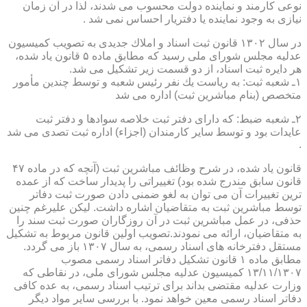
نوعی كارمند و نماینده دولت محسوب می شدند، لذا در آن زمان
نیازی به وجود نماینده یا دفتریار احساس نمی شد .
در سال ۱۳۰۲ قانون ثبت اسناد و املاك جدیدی به تصویب كمیسیون
عدلیه مجلس شورای ملی رسید كه مطابق ماده ۵ قانون یاد شده،
هر دایره ثبت اسناد، از دو قسمت زیر تشكیل می شد.
۱ـ شعبه ثبت: به ریاست یك نفر رئیس شعبه و توسط چندین مأمور
متخصص (بنام مباشرین ثبت) اداره می شد
۲ـ شعبه ضبط: كه دارای دفتر ثبت خلاصه سوادها و دفتر ثبت
عایدات بود و توسط سایر كارمندان (اجزاء) اداره ثبت تصدی می شد
.
قانون یاد شده، در شرح وظائف مباشرین ثبت (آنچه كه در ماده ۴۷
قانون سابق مندرج شده بود) تغییراتی را پدیدار ساخت كه از عمده
ترین تغییرات آن می توان به لغو ضمنی دادن صورت ثبت دفاتر
توسط مباشرین ثبت به متقاضیان اشاره داشت. لیكن علیرغم چنین
حذفی، در عمل مباشرین ثبت در آن روزگاران صورت ثبت سند را
به متقاضیان، ارائه می نمودند.تصویب اولین قانون مربوط به تشكیل
مستقل دفترخانه های اسناد رسمی، به سال ۱۳۰۷ باز می گردد.
مطابق ماده ۱ قانون تشكیل دفاتر اسناد رسمی مصوب
۱۳/۱۱/۱۳۰۷ كمیسیون عدلیه مجلس شورای ملی، در نقاطی كه
وزارت عدلیه مقتضی بداند برای ترتیب اسناد رسمی، به عده كافی
دفاتر اسناد رسمی معین خواهد نمود. با بررسی سایر مواد دیگر