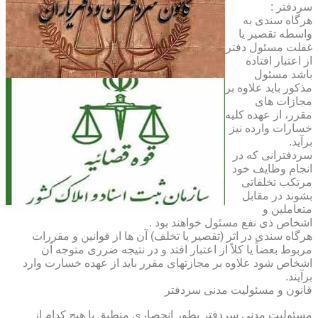
سردفتر :
هرگاه سندی به
واسطه تقصیر یا
غفلت مسئول دفتر
از اعتبار افتاده
باشد مسئول
مذکور باید علاوه بر
مجازات های
مقرر، از عهده کلیه
خسارات وارده نیز
برآید.
سردفترانی که در
انجام وظایف خود
مرتکب تخلفاتی
بشوند در مقابل
متعاملین و
اشخاص ذی نفع مسئول خواهند بود .
هرگاه سندی در اثر (تقصیر یا تخلف) آن ها از قوانین و مقررات
مربوط بعضاً یا کلاً از اعتبار افتد و در نتیجه ضرری متوجه آن
اشخاص شود علاوه بر مجازتهای مقرر باید از عهده خسارت وارد
برآیند.
قانون و مسئولیت مدنی سردفتر
مسئولیت مدنی سردفتر بطور انحصاری منطبق با هیچ کدام از