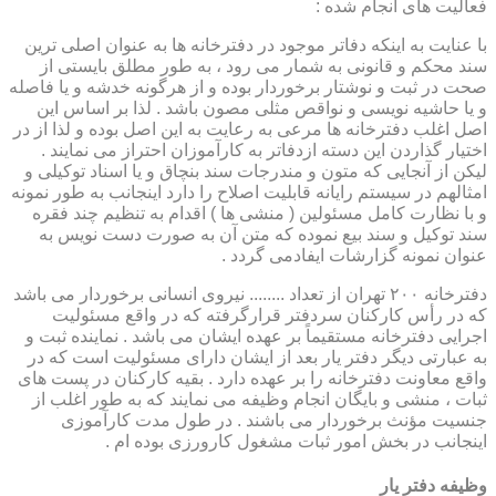
فعالیت های انجام شده :
با عنایت به اینکه دفاتر موجود در دفترخانه ها به عنوان اصلی ترین
سند محکم و قانونی به شمار می رود ، به طور مطلق بایستی از
صحت در ثبت و نوشتار برخوردار بوده و از هرگونه خدشه و یا فاصله
و یا حاشیه نویسی و نواقص مثلی مصون باشد . لذا بر اساس این
اصل اغلب دفترخانه ها مرعی به رعایت به این اصل بوده و لذا از در
اختیار گذاردن این دسته ازدفاتر به کارآموزان احتراز می نمایند .
لیکن از آنجایی که متون و مندرجات سند بنچاق و یا اسناد توکیلی و
امثالهم در سیستم رایانه قابلیت اصلاح را دارد اینجانب به طور نمونه
و با نظارت کامل مسئولین ( منشی ها ) اقدام به تنظیم چند فقره
سند توکیل و سند بیع نموده که متن آن به صورت دست نویس به
عنوان نمونه گزارشات ایفادمی گردد .
دفترخانه ۲۰۰ تهران از تعداد ........ نیروی انسانی برخوردار می باشد
که در رأس کارکنان سردفتر قرارگرفته که در واقع مسئولیت
اجرایی دفترخانه مستقیماً بر عهده ایشان می باشد . نماینده ثبت و
به عبارتی دیگر دفتر یار بعد از ایشان دارای مسئولیت است که در
واقع معاونت دفترخانه را بر عهده دارد . بقیه کارکنان در پست های
ثبات ، منشی و بایگان انجام وظیفه می نمایند که به طور اغلب از
جنسیت مؤنث برخوردار می باشند . در طول مدت کارآموزی
اینجانب در بخش امور ثبات مشغول کارورزی بوده ام .
وظیفه دفتر یار