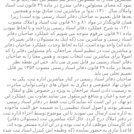
نمود كه معنای مسئولین دفاتر، مندرج در ماده ۴۹ قانون ثبت اسناد
واملاك سال ۱۳۱۰، بدواً بر مباشرین ثبت صادق بوده و همچنین
بعدها قابل تعمیم به صاحبان دفاتر اسناد رسمی بوده است) زیرا
همان قانونگذار در مواد ۸۱ و ۹۱ قانون ثبت اسناد و املاك مصوب
۱۳۱۰، به شرح عملكرد دفاتر اسناد رسمی پرداخته و با لحاظ نمودن
ماده ۹۱ قانون مرقوم متوجه می شویم كه عملكرد صاحبان دفاتر
اسناد رسمی و مباشرین ثبت (كه اینك به مسئولان دفاتر تغییرنام
داده اند) واحد بوده است، لذا به لحاظ وحدت عملكرد صاحبان دفاتر
و مباشرین ثبت در تنظیم اسناد مراجعان، نام مسئولین دفاتر را كه
اصولاً برای مباشرین ثبت انتخاب نموده، و همین معنا را به صاحبان
دفاتر اسناد رسمی نیز قابل تسری می داند. حتی این نقطه نظر
بعدها در ماده ۲۹ قانون دفاتر اسناد رسمی مصوب ۱۳۵۴ نیز قابل
تعمیم تجلی می یابد.
صاحبان دفاتر اسناد رسمی در كنار مباشرین اداره ثبت، یكی به
عنوان نهاد خصوصی و دیگری به عنوان های دولتی توأمان مبادرت
به رسمیت دادن اسناد مراجعان به ویژه در خصوص نقل و انتقال
عرصه و اعیان و منافع غیرمنقول می نمایند.تفاوت بین عملكرد این
دو نهاد، در این است كه نمایندگان ثبت فقط در دفاتر اسناد رسمی
مستقر بودند و اصول اسناد تنظیمی را به ضمیمه حق الثبت مأخوذه
به اداره ثبت ارسال می نمودند تا این موضوع توسط اجزاء اداره ثبت
در دفتر املاك درج گردد. حال آنكه مباشرین ثبت (مسئولان دفاتر)
كه كارمندان موظف اداره ثبت بوده و در آن اداره مستقر بوده اند،
قاعدتاً نیازی به حضور نماینده (كه وظیفه اش كنترل اسناد ثبت شده