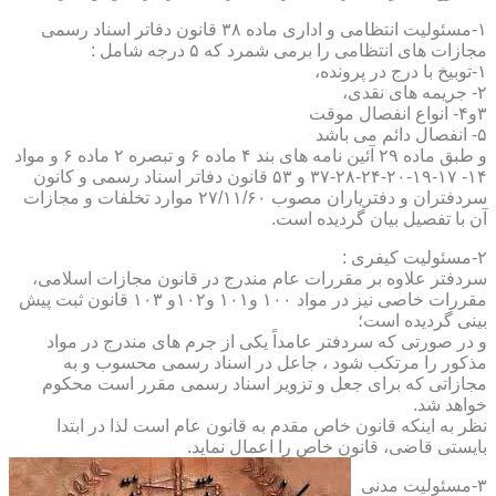
۱-مسئولیت انتظامی و اداری ماده ۳۸ قانون دفاتر اسناد رسمی
مجازات های انتظامی را برمی شمرد که ۵ درجه شامل :
۱-توبیخ با درج در پرونده،
۲- جریمه های نقدی،
۳و۴- انواع انفصال موقت
۵- انفصال دائم می باشد
و طبق ماده ۲۹ آئین نامه های بند ۴ ماده ۶ و تبصره ۲ ماده ۶ و مواد
۱۴- ۱۷-۱۹-۲۰-۲۴-۲۸-۳۷ و ۵۳ قانون دفاتر اسناد رسمی و کانون
سردفتران و دفتریاران مصوب ۲۷/۱۱/۶۰ موارد تخلفات و مجازات
آن با تفصیل بیان گردیده است.
۲-مسئولیت کیفری :
سردفتر علاوه بر مقررات عام مندرج در قانون مجازات اسلامی،
مقررات خاصی نیز در مواد ۱۰۰ و۱۰۱ و۱۰۲و ۱۰۳ قانون ثبت پیش
بینی گردیده است؛
و در صورتی که سردفتر عامداً یکی از جرم های مندرج در مواد
مذکور را مرتکب شود ، جاعل در اسناد رسمی محسوب و به
مجازاتی که برای جعل و تزویر اسناد رسمی مقرر است محکوم
خواهد شد.
نظر به اینکه قانون خاص مقدم به قانون عام است لذا در ابتدا
بایستی قاضی، قانون خاص را اعمال نماید.
۳-مسئولیت مدنی