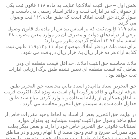
بخش اول – حق الثبت املاک:با عنايت به ماده ۱۱۸ قانون ثبت يكي
از حقوقي كه در ادارات ثبـت و دفاتر اسناد رسمي مي بايست و
صول گردد حق الثبت املاك است كه طبق ماده ۱۱۹ ثبت وصول
مي گردد.
ماده ۱۱۹ قانون ثبت كه بر اساس بند س از ماده يك قانون وصول
برخي از درآمدهاي دولت و مصرف آن در موارد معين مصوب ۲۸
اسفند ماه ۷۳ ۱۳ اصلاح گرديده مقرر مي دارد:
براي ثبت ملك دردفتر املاك موضوع مواد ۱۱ و۱۲و۱۱۹ قانون ثبت
كلا به ازاء هر ده هزار ريال يك هزار ريال دريافت مي شود .
ملاك محاسبه حق الثبت املاك، حد اقل قيمت منطقه اي ودر
نقاطي كه قيمت منطقه اي تعيين نشده طبق برگ ارزيابي ادارات
ثبت خواهد بود .
حق التحرير اسناد مالي:در اسناد مالي محاسبه حق التحرير طبق
تعرفه ارسالي و فاقد هرگونه ابهام است به ويژه آنكه اكثريت قريب
به اتفاق همكاران از رايانه استفاده و با وارد كردن مبلغ سند طبق
جداول داده شده به سيستم حق التحرير محاسبه مي گردد .
در نهايت حق التحرير بعض از اسناد به لحاظ وجود مقررات خاص از
مبلغ ماخذ وصول حق الثبت تبعيت نمينمايند ويا بعنوان موارد
استنائات قانوني حق التحرير خاص خود را دارند و بعض ديگر بعلت
نبود مقررات صريح و عدم وجود مصداق با ابهام روبرو و در مناطق
مختلف و نزد همكاران نظريات و رويه هاي عملي متفاوتي را بوجود