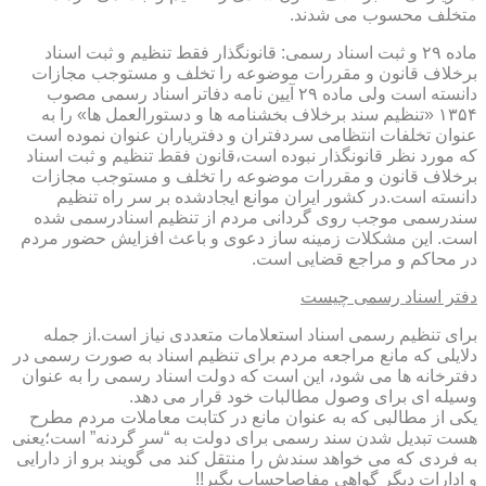
متخلف محسوب می شدند.
ماده ۲۹ و ثبت اسناد رسمی: قانونگذار فقط تنظیم و ثبت اسناد
برخلاف قانون و مقررات موضوعه را تخلف و مستوجب مجازات
دانسته است ولی ماده ۲۹ آیین نامه دفاتر اسناد رسمی مصوب
۱۳۵۴ «تنظیم سند برخلاف بخشنامه ها و دستورالعمل ها» را به
عنوان تخلفات انتظامی سردفتران و دفتریاران عنوان نموده است
که مورد نظر قانونگذار نبوده است،قانون فقط تنظیم و ثبت اسناد
برخلاف قانون و مقررات موضوعه را تخلف و مستوجب مجازات
دانسته است.در کشور ایران موانع ایجادشده بر سر راه تنظیم
سندرسمی موجب روی گردانی مردم از تنظیم اسنادرسمی شده
است. این مشکلات زمینه ساز دعوی و باعث افزایش حضور مردم
در محاکم و مراجع قضایی است.
دفتر اسناد رسمی چیست
برای تنظیم رسمی اسناد استعلامات متعددی نیاز است.از جمله
دلایلی که مانع مراجعه مردم برای تنظیم اسناد به صورت رسمی در
دفترخانه ها می شود، این است که دولت اسناد رسمی را به عنوان
وسیله ای برای وصول مطالبات خود قرار می دهد.
یکی از مطالبی که به عنوان مانع در کتابت معاملات مردم مطرح
هست تبدیل شدن سند رسمی برای دولت به “سر گردنه” است؛یعنی
به فردی که می خواهد سندش را منتقل کند می گویند برو از دارایی
و ادارات دیگر گواهی مفاصاحساب بگیر!!