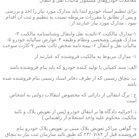
معاملات خودروهای مشمول مالیات نقل و انتقال
برای تنظیم اسناد خودرو ابتدا باید مدارک مورد نیاز را اخذ و بررسی
و پس از تطابق با مقررات مربوطه نسبت به تنظیم و ثبت ان اقدام
نمود ، مدارک مورد نیاز عبارتند از :
۱-مدارک مالکیت ۲-تائیدیه نقل وانتقال وشناسنامه مالکیت ۳-
مدارک هویتی وشخصی ونظام وظیفه ۴-عوارض سالیانه خودرو ۵-
مالیات نقل و انتقال ۶- بیمه نامه شخص ثالث معتبر ۷-کارت سوخت
۱- مدارک مربوط به مالکیت فروشنده که عبارتند از
الف: سند کمپانی یا تولید کننده خودرو که باید بنام فروشنده باشد
ب: بنچاق رسمی که از طرف دفاتر اسناد رسمی بنام فروشنده شده
باشد
ج : برگ انتقالی از دارائی که مخصوص انتقالات دولتی به اشخاص
است
د: اجرائیه دادگاه ها بر انتقال خودرو (پس از تعویض پلاک و تائید
مالکیت محکوم علیه واخذ استعلام از راهنمائی )
ه- گواهی مراکز تعویض پلاک مبنی بر تعویض پلاک خودرو بنام
فروشنده قبل از ۲۳/۰۷/۸۴ که طبق تائید سازمان ثبت نیاز به بنچاق