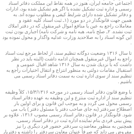
اجتماعی جامعه ایران، هنوز در همه نقاط این مملكت دفاتر اسناد
رسمی و اداره ثبت تشكیل نشده یا اگر هم تشكیل شده بود، ادارات
و دفاتر تشكیل شده دارای شرایط كیفی و مطلوب نبوده اند. به
همین جهت قانونگذار در دو مورد (۱ـ ثبت اسناد كلیه عقود و
معاملات راجع به عین یا منافع اموال غیرمنقول كه در دفتر املاك
ثبت نشده. ۲ـ صلح نامه، هبه نامه و شركت نامه) اجباری بودن ثبت
این گونه اسناد را به صلاحدید وزارت عدلیه واگذار و محول نموده بود
.
تا سال ۱۳۱۶ وضعیت دوگانه تنظیم سند، از لحاظ مرجع ثبت اسناد
راجع به اموال غیرمنقول همچنان ادامه داشت (البته باید در نظر
داشت كه با نزدیك شدن به سال ۱۳۱۶ شاهد اقبال عمومی و
استقبال مقامات دولتی به منظور انتزاع و انتقال اختیارات راجع به
تنظیم سند از سوی اداره ثبت به سمت دفاتر اسناد رسمی می
باشیم .
با وضع قانون دفاتر اسناد رسمی در مورخه ۱۵/۳/۱۳۱۶، كلاً وظیفه
تنظیم سند از اداره ثبت منتزع و این وظیفه به عهده دفاتر اسناد
رسمی محول می گردد و به موجب این قانون و برای اولین بار
اصطلاح سردفتر (به جای صاحب دفتر یا مسئول دفتر ) باب می
شود. قانونگذار در قانون دفاتر اسناد رسمی مصوب ۱۳۱۶، علاوه بر
پیش بینی فردی بنام نماینده اداره ثبت در دفاتر اسناد رسمی،
همچنین به منظور معاضدت سردفتر حضور فرد دیگری را نیز
مفروض می داند كه صرفاً عنوان معاون سردفتر را داشته و دفتریار