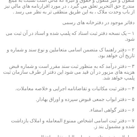
منقول و غير منقول و حقوق و غيره كه مالي است نسبت به مبلغ
مندرج حق التحرير تعلق مي گيرد ، در مورد اقرارنامه هاي مالي نيز
از باب وحدت ملاک ، به این طریق منطقی تر به نظر می رسد .
دفاتر موجود در دفترخانه های رسمی
۱ – یک نسخه دفتر ثبت اسناد که پلمپ شده و اسناد در آن ثبت می
شود.
۲ – دفتر راهنما ک متضمن اسامی متعاملین و نوع سند و شماره و
تاریخ آن خواهد بود.
۳ – دفتر درآمد که به منظور ثبت سند مقرر است و شماره قبض
هزینه های مزبور در آن قید می شود این دفتر از طرف سازمان ثبت
پلمپ خواهد شد.
۴ – دفتر ثبت مکاتبات و تقاضانامه اجرایی و خلاصه معاملات.
۵ – دفتر ابواب جمعی قبوض سپرده و اوراق بهادار.
۶ – دفتر گواهی امضاء.
۷ – دفتر ثبت اسامی اشخاص ممنوع المعامله و املاک بازداشت
شده و مشمول بند ز.