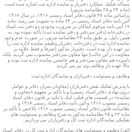
مسأله تفكیك عملكرد دفتریار و نماینده اداره ثبت اشاره شده است.
(ماده ۲۴ و ۲۵ نظامنامه مزبور)
براساس ماده ۴۷ قانون دفاتر اسناد رسمی ۱۳۱۶، در سال ۱۳۱۷
آئین نامه دفاتر اسناد رسمی در ۶۴ ماده به تصویب می رسد. ماده
۱۹ آئین نامه مرقوم كماكان بر ضرورت وجودی دو دفتر ثبت اسناد
در دفترخانه (دفتر سردفتر و دفتر نماینده ثبت) تأكید نموده بود. به
همین دلیل، بر طبق ماده ۲۴ نظامنامه مزبور، در صورت عدم وجود
نماینده اداره ثبت در دفترخانه، دفتریار وظیفه نماینده اداره ثبت را
نیز عهده دار بوده است. دفتریار مذكور (صرفاً و فقط علاوه بر
معاونت در این حالت) تنها معاون سردفتر محسوب نمی گردید، بلكه
نامبرده هم معاون سردفتر و هم جانشین نماینده اداره ثبت بوده و
مآلاً عهده دار وظائف وی نیز می گردید.
وظایف و مسئولیت دفتریاران و نمایندگان اداره ثبت:
با پذیرش تفكیك نقش دفتریاران (معاونان سران دفاتر و عوامل
درون نهادی دفاتر اسناد رسمی) و با تأكید بر مفهوم «معاون و
نماینده» در قسمت های قبلی، اینك با تكیه بر قانون دفاتر اسناد
رسمی مصوب ۱۳۱۶ و آئین نامه دفاتر اسناد رسمی ۱۳۱۷ و
نظامنامه قانون دفاتر اسناد رسمی مصوب ۱۳۱۶ بالاخص با تأكید بر
ماده ۲۴ و ۲۵ نظامنامه مذكور به شرح وظائف و مسئولیت های
تفكیكی نمایندگان اداره ثبت كل و دفتریاران می پردازیم .
الف) وظیفه و مسئولیت های نمایندگان اداره ثبت كل در دفاتر اسناد