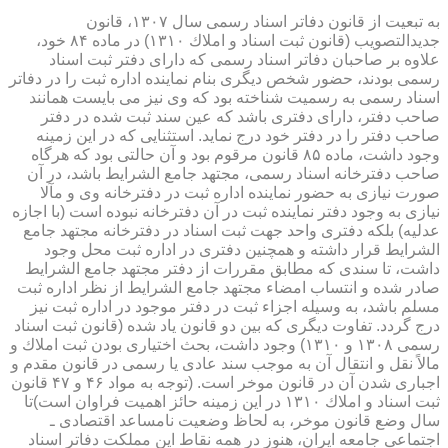
به تبعیت از قانون دفاتر اسناد رسمی سال ۱۳۰۷، قانون
جدیدالتصویب (قانون ثبت اسناد و املاك ۱۳۱۰) در ماده ۸۴ خود،
علاوه بر صاحبان دفاتر اسناد رسمی كه دارای دفتر ثبت اسناد
رسمی بودند، حضور شخص دیگری بنام نماینده اداره ثبت را در دفاتر
اسناد رسمی به رسمیت شناخته بود كه وی نیز می بایست همانند
صاحب دفتر، دارای دفتری باشد كه عین سند ثبت شده در دفتر
صاحب دفتر را در دفتر خود درج نماید. استثنایی كه در این زمینه
وجود داشت، ماده ۸۵ قانون مرقوم بود و آن حالتی بود كه هرگاه
صاحب دفترخانه اسناد رسمی، مجتهد جامع الشرایط باشد، در آن
صورت نیازی به حضور نماینده اداره ثبت در دفترخانه وی و مآلا
نیازی به وجود دفتر نماینده ثبت در آن دفترخانه نبوده است (با اجازه
عدلیه) بلكه دفتری واحد جهت ثبت اسناد در دفترخانه مجتهد جامع
الشرایط قرار داشته و همچنین دفتری در اداره ثبت محل وجود
داشت، تا سندی كه مطابق مقررات از دفتر مجتهد جامع الشرایط
صادر شده و انتساب امضاء مجتهد جامع الشرایط از نظر اداره ثبت
مسلم باشد، به وسیله اجزاء ثبت در دفتر موجود در اداره ثبت نیز
درج گردد. تفاوت دیگری كه بین دو قانون یاد شده (قانون ثبت اسناد
رسمی ۱۳۰۸ و ۱۳۱۰) وجود داشت، بحث اختیاری بودن ثبت املاك و
مالاً نقل و انتقال آن به موجب سند عادی یا رسمی در قانون مقدم و
اجباری شدن آن در قانون موخر است. (توجه به مواد ۴۶ و ۴۷ قانون
ثبت اسناد و املاك ۱۳۱۰ در این زمینه حائز اهمیت فراوان است)تا
سال وضع قانون موخر، به لحاظ وضعیت نامساعد اقتصادی ـ
اجتماعی جامعه ایران، هنوز در همه نقاط این مملكت دفاتر اسناد