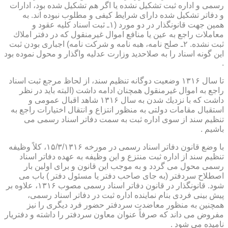
رسمی و اداره ثبت تشكیل نشده یا اگر هم تشكیل شده بود، ادارات
و دفاتر تشكیل شده دارای شرایط كیفی و مطلوب نبوده اند. به
همین جهت قانونگذار در دو مورد (۱ـ ثبت اسناد كلیه عقود و
معاملات راجع به عین یا منافع اموال غیرمنقول كه در دفتر املاك
ثبت نشده. ۲ـ صلح نامه، هبه نامه و شركت نامه) اجباری بودن ثبت
این گونه اسناد را به صلاحدید وزارت عدلیه واگذار و محول نموده بود
.
تا سال ۱۳۱۶ وضعیت دوگانه تنظیم سند، از لحاظ مرجع ثبت اسناد
راجع به اموال غیرمنقول همچنان ادامه داشت (البته باید در نظر
داشت كه با نزدیك شدن به سال ۱۳۱۶ شاهد اقبال عمومی و
استقبال مقامات دولتی به منظور انتزاع و انتقال اختیارات راجع به
تنظیم سند از سوی اداره ثبت به سمت دفاتر اسناد رسمی می
باشیم .
با وضع قانون دفاتر اسناد رسمی در مورخه ۱۵/۳/۱۳۱۶، كلاً وظیفه
تنظیم سند از اداره ثبت منتزع و این وظیفه به عهده دفاتر اسناد
رسمی محول می گردد و به موجب این قانون و برای اولین بار
اصطلاح سردفتر (به جای صاحب دفتر یا مسئول دفتر ) باب می
شود. قانونگذار در قانون دفاتر اسناد رسمی مصوب ۱۳۱۶، علاوه بر
پیش بینی فردی بنام نماینده اداره ثبت در دفاتر اسناد رسمی،
همچنین به منظور معاضدت سردفتر حضور فرد دیگری را نیز
مفروض می داند كه صرفاً عنوان معاون سردفتر را داشته و دفتریار
نامیده می شود .