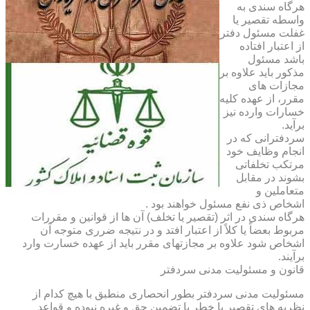
هرگاه سندی به
واسطه تقصیر یا
غفلت مسئول دفتر
از اعتبار افتاده
باشد مسئول
مذکور باید علاوه بر
مجازات های
مقرر، از عهده کلیه
خسارات وارده نیز
برآید.
سردفترانی که در
انجام وظایف خود
مرتکب تخلفاتی
بشوند در مقابل
متعاملین و
اشخاص ذی نفع مسئول خواهند بود .
هرگاه سندی در اثر (تقصیر یا تخلف) آن ها از قوانین و مقررات
مربوط بعضاً یا کلاً از اعتبار افتد و در نتیجه ضرری متوجه آن
اشخاص شود علاوه بر مجازتهای مقرر باید از عهده خسارت وارد
برآیند.
قانون و مسئولیت مدنی سردفتر
مسئولیت مدنی سردفتر بطور انحصاری منطبق با هیچ کدام از
نظریه های تقصیر یا خطر یا تضمین حق و غیره نبوده و قواعد