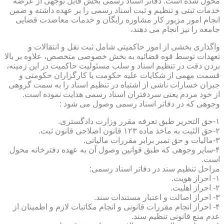
محول شده است. دفاتر اسناد رسمی بخش قابل توجهی از عرضه
خدمات ثبتی و تنظیم و ثبت اسناد رسمی را بر عهده داشته و ضمن
انجام امور مزبور کار مشاوره رایگان و خدمات معاضدت قضایی
جامعه را نیز انجام می دهند،
واگذاری بخشی از امور حاکمیتی شامل ثبت نقل و انتقالات و
تعهدات توسط قوه قضائیه به بخش خصوصی متخصص، علاوه بر بالا
بردن دقت در تنظیم اسناد و سلب مسئولیت حاکمیت در این زمینه،
قسمت مهمی از شکایات علیه حکومت یا کارگزاران حکومتی و
جبران خسارات ناشی از اشتباه در تنظیم اسناد را به سمت گروهی
از خود مردم یعنی سردفتران اسناد رسمی هدایت نموده است.
وجوهی که در دفاتر اسناد رسمی وصول می شود :
۱-حق التحریر طبق تعرفه مقرر وزارت دادگستری.
۲-حق الثبت به ماخذ ماده ۱۲۳ قانون اصلاحی قانون ثبت.
۳-مالیات و حق تمبر برابر مقررات مالیاتی.
۴-سایر وجوهی که طبق قوانین وصول آن به عهده دفترخانه محول
است.
مراحل تنظیم سند در دفاتر اسناد رسمی:
۱- احراز هویت.
۲- احراز اهلیت.
۳- احراز اصالت و اعتبار مستندات سند.
۴- احراز انجام مقررات قانونی و انجام مکاتبات لازم و اطمینان از
عدم منع قانونی تنظیم سند.