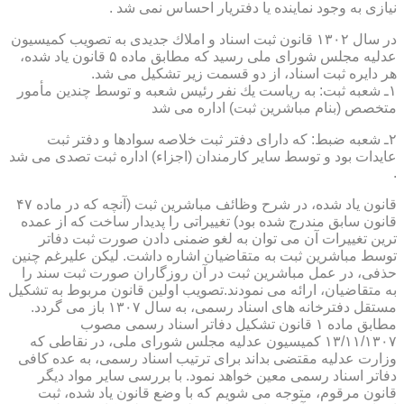
نیازی به وجود نماینده یا دفتریار احساس نمی شد .
در سال ۱۳۰۲ قانون ثبت اسناد و املاك جدیدی به تصویب كمیسیون
عدلیه مجلس شورای ملی رسید كه مطابق ماده ۵ قانون یاد شده،
هر دایره ثبت اسناد، از دو قسمت زیر تشكیل می شد.
۱ـ شعبه ثبت: به ریاست یك نفر رئیس شعبه و توسط چندین مأمور
متخصص (بنام مباشرین ثبت) اداره می شد
۲ـ شعبه ضبط: كه دارای دفتر ثبت خلاصه سوادها و دفتر ثبت
عایدات بود و توسط سایر كارمندان (اجزاء) اداره ثبت تصدی می شد
.
قانون یاد شده، در شرح وظائف مباشرین ثبت (آنچه كه در ماده ۴۷
قانون سابق مندرج شده بود) تغییراتی را پدیدار ساخت كه از عمده
ترین تغییرات آن می توان به لغو ضمنی دادن صورت ثبت دفاتر
توسط مباشرین ثبت به متقاضیان اشاره داشت. لیكن علیرغم چنین
حذفی، در عمل مباشرین ثبت در آن روزگاران صورت ثبت سند را
به متقاضیان، ارائه می نمودند.تصویب اولین قانون مربوط به تشكیل
مستقل دفترخانه های اسناد رسمی، به سال ۱۳۰۷ باز می گردد.
مطابق ماده ۱ قانون تشكیل دفاتر اسناد رسمی مصوب
۱۳/۱۱/۱۳۰۷ كمیسیون عدلیه مجلس شورای ملی، در نقاطی كه
وزارت عدلیه مقتضی بداند برای ترتیب اسناد رسمی، به عده كافی
دفاتر اسناد رسمی معین خواهد نمود. با بررسی سایر مواد دیگر
قانون مرقوم، متوجه می شویم كه با وضع قانون یاد شده، ثبت