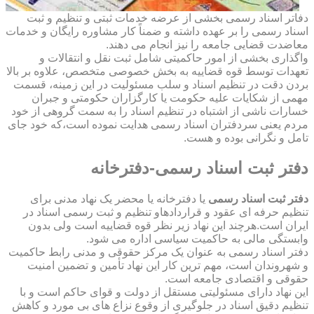
دفاتر اسناد رسمی بخشی از عرضه خدمات ثبتی و تنظیم و ثبت
اسناد رسمی را بر عهده داشته و ضمناً کار مشاوره رایگان و خدمات
معاضدت قضایی جامعه را نیز انجام می دهند.
واگذاری بخشی از امور حاکمیتی شامل ثبت نقل و انتقالات و
تعهدات توسط قوه قضاییه به بخش خصوصی متخصص، علاوه بر بالا
بردن دقت در تنظیم اسناد و سلب مسئولیت در این زمینه، قسمت
مهمی از شکایات علیه حکومت یا کارگزاران حکومتی و جبران
خسارات ناشی از اشتباه در تنظیم اسناد را به سمت گروهی از خود
مردم یعنی سردفتران اسناد رسمی هدایت نموده است،که خود جای
تامل و نگرانی بوده و هست.
دفتر ثبت اسناد رسمی-دفترخانه
دفتر ثبت اسناد رسمی
یا دفترخانه یا محضر یک نهاد مدنی برای
تنظیم حرفه ای عقود و قراردادهاو تنظیم و ثبت رسمی اسناد در
ایران است.هرچند این نهاد زیر نظر قوه قضاییه است ولی بدون
وابستگی مالی به حاکمیت سیاسی اداره می شود.
دفتر اسناد رسمی به عنوان یک مرکز حقوقی و مدنی رابط حاکمیت
و شهروندان است، مهم ترین کار این نهاد تأمین و تضمین امنیت
حقوقی و اقتصادی جامعه است.
این نهاد دارای مسئولیتی مستقل از دولت و قوای حاکم است و با
تنظیم دقیق اسناد در جلوگیری از وقوع نزاع های بی مورد و کاهش