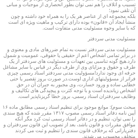
تسبیب و اتلاف را هم نمی توان بطور انحصاری از موجبات و مبانی
آن تلقی نمود؛
بلکه مجموعه ای از عناصر هر یک را به همراه خود داشته و چون
منشأ ایجاد آن «قانون» بوده دارای ترکیب و ماهیت ویژه ای است
که با سایر وجوه مسئولیت مدنی متفاوت است.
مسئولیت مدنی سردفتر
مسئولیت مدنی سردفتر نسبت به تمام ضررهای مادی و معنوی و
در برابر تمامی اشخاص اعم از حقیقی یا حقوقی، عمومیت و شمول
دارد.هیچ گونه تناسبی بین تعهدات و مسئولیت های سردفتر از یک
طرف و حقوق و مزایای وی از طرف دیگر در قیاس با سایر مشاغل
حرفه ای وجود ندارد!مسؤولیت مدنی سردفتر اسناد رسمی چیزی
فراتر از مسؤولیتهای اداری اوست.در صورت بروز تقصیر یا حتی
خطایی ساده و ورود خسارت، وی مجبور به جبران آن در حق
اشخاص زیاندیده است و با توجه کثرت و پیچیدگی های تکالیف و
وظایف سردفتران اسناد رسمی، بروز خطا گریزناپذیر است.
مبحث سوم): موانع موجود برای تنظیم اسناد رسمی مطابق ماده ۱۶
آیین نامه دفاتر اسناد رسمی مصوب ۱۳۱۷ مقرر شده که هیچ سندی
را نمی توان، تنظیم و در دفاتر اسناد رسمی ثبت کرد مگر آنکه
موافق مقررات و قانون باشد، بعد از تصویب این قانون سردفتران و
دفتریارانی که برخلاف قانون سندی را تنظیم و ثبت می کردند
متخلف محسوب می شدند.