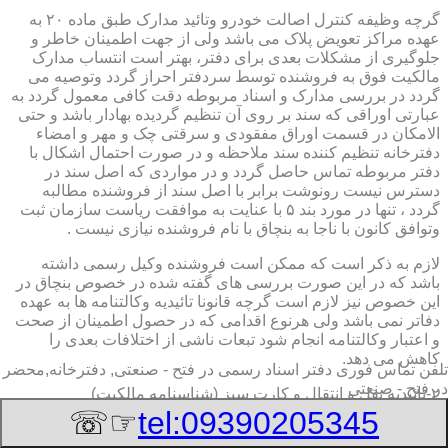
گرچه وظیفه کنترل اصالت خودرو وتائید مدارک طبق ماده ۲۰ به
عهده مراکز تعویض پلاک می باشد ولی از جهت اطمینان خاطر و
جلوگیری از مشکلات بعدی برای دفتر، بهتر است انتساب مدارک
مالکیت فوق به فروشنده توسط سردفتر احراز گردد وتوصیه می
گردد در بررسی مدارک و اسناد مربوطه دقت کافی معمول گردد به
عبارتی اوراقی که سند بر روی آن تنظیم گردیده بهادار باشد و حتی
الامکان در قسمت اوراق مفقودی و سرقتی چک و مهر و امضاء
دفترخانه تنظیم کننده سند ملاحظه و در صورت احتمال اشکال با
دفتر مربوطه تماس حاصل گردد و در مواردی که اصل سند در
دسترس نیست رونوشت برابر با اصل سند از فروشنده مطالبه
گردد ، تنها در مورد بند ۵ با عنایت به موافقت ریاست سازمان ثبت
وتوافق کانون با ناجا به بنچاق با نام فروشنده نیازی نیست .
لازم به ذکر است که ممکن است فروشنده وکیل رسمی داشته
باشد که در این صورت بررسی های گفته شده در خصوص بنچاق در
این خصوص نیز لازم است گرچه قانونا تائیدیه وکالتنامه ها به عهده
دفاتر نمی باشد ولی هرنوع اقدامی که در حصول اطمینان از صحت
و اعتبار وکالتنامه انجام شود تبعات ناشی از اختلافات بعدی را
کاهش می دهد.
تلفن تماس فوری
دفتر اسناد رسمی در فتح - صنعتی, دفترخانه,محضر
در فتح - صنعتی
۲-تائیدیه نقل و انتقال و کارت سبز (شناسنامه مالکیت)
☞☏
tel:09390205345
برگ تائیدیه نقل و انتقال صادره از مراکز تعویض پلاک حاوی
مشخصات کامل خودرو اعم از نوع ، سیستم ، مدل ، رنگ ، شماره