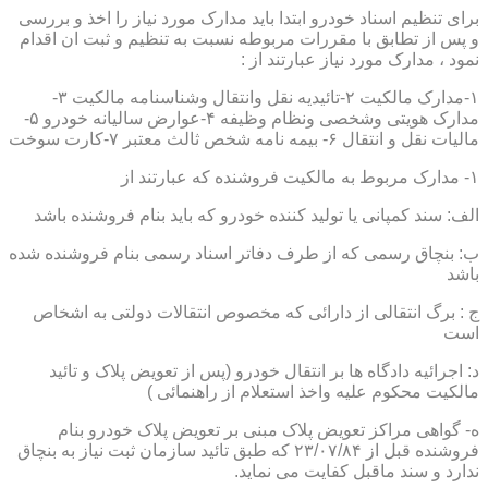
برای تنظیم اسناد خودرو ابتدا باید مدارک مورد نیاز را اخذ و بررسی
و پس از تطابق با مقررات مربوطه نسبت به تنظیم و ثبت ان اقدام
نمود ، مدارک مورد نیاز عبارتند از :
۱-مدارک مالکیت ۲-تائیدیه نقل وانتقال وشناسنامه مالکیت ۳-
مدارک هویتی وشخصی ونظام وظیفه ۴-عوارض سالیانه خودرو ۵-
مالیات نقل و انتقال ۶- بیمه نامه شخص ثالث معتبر ۷-کارت سوخت
۱- مدارک مربوط به مالکیت فروشنده که عبارتند از
الف: سند کمپانی یا تولید کننده خودرو که باید بنام فروشنده باشد
ب: بنچاق رسمی که از طرف دفاتر اسناد رسمی بنام فروشنده شده
باشد
ج : برگ انتقالی از دارائی که مخصوص انتقالات دولتی به اشخاص
است
د: اجرائیه دادگاه ها بر انتقال خودرو (پس از تعویض پلاک و تائید
مالکیت محکوم علیه واخذ استعلام از راهنمائی )
ه- گواهی مراکز تعویض پلاک مبنی بر تعویض پلاک خودرو بنام
فروشنده قبل از ۲۳/۰۷/۸۴ که طبق تائید سازمان ثبت نیاز به بنچاق
ندارد و سند ماقبل کفایت می نماید.