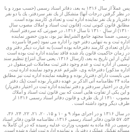
پس عملاً از سال ۱۳۱۶ به بعد، دفاتر اسناد رسمی (حسب مورد و با
در نظر گرفتن درجات آنها) متشكل از یك نفر سردفتر، یك یا دو نفر
دفتریار و یك نفر نماینده اداره ثبت و تعدادی كارمند بوده است.
مطابق قانون كنونی ثبت، (قانون ثبت اسناد و املاك مصوب سال
۱۳۱۰) از سال ۱۳۱۰ تا سال ۱۳۱۶، در صورتی كه سردفتر اسناد
رسمی، ضمناً مجتهد جامع الشرایط نیز بود، بدون حضور نماینده
اداره ثبت و به تنهایی دفتر خود را اداره می نمود (صرفاً نامبرده
دارای تعدادی كارمند دفترخانه بوده است) به عبارت دیگر دفتر وی
در زمان حاكمیت قانون یاد شده فاقد نماینده اداره ثبت بوده است
لیكن از این تاریخ به بعد، (ازسال ۱۳۱۶، یعنی سال انتزاع تنظیم سند
رسمی از اداره ثبت و عدم وجود دفتر ثبت معاملات غیرمنقول در
اداره مذكور) دفترخانه وی، علیرغم عدم وجود نماینده اداره ثبت،
می بایست دارای دفتریار بوده و وظیفه نماینده اداره ثبت نیز مطابق
ماده ۲۴ نظامنامه آتی الذكر بر عهده دفتریار بوده است (یك دفتر
جاری در اختیار سردفتر و دفتر نماینده اداره ثبت در اختیار دفتریار)
و این یكی از تفاوت هایی است كه بین قانون ثبت اسناد و املاك
مصوب ۱۳۱۰ از یك طرف و قانون دفاتر اسناد رسمی ۱۳۱۶ از
طرف دیگر وجود داشته است .
در سال ۱۳۱۶ و در اجرای مواد ۹ و ۱۰ و ۱۵، ۲۰، ۲۱، ۲۲، ۲۴، ۳۶،
۵۳، ۵۷ قانون دفاتر اسناد رسمی ۱۳۱۶، نظامنامه قانون دفاتر اسناد
رسمی در ۸۵ ماده به تصویب وزارت عدلیه رسیده كه در آن كاملاً به
مسأله تفكیك عملكرد دفتریار و نماینده اداره ثبت اشاره شده است.