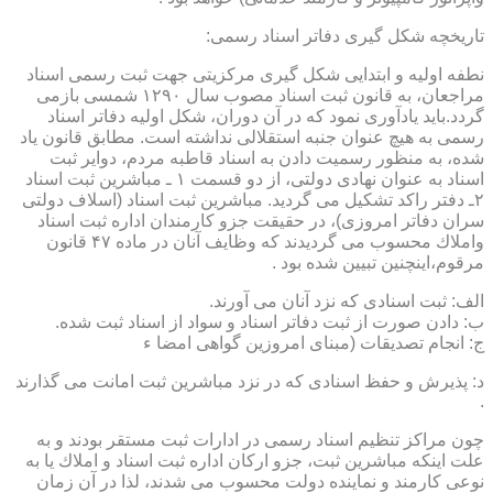
تاریخچه شكل گیری دفاتر اسناد رسمی:
نطفه اولیه و ابتدایی شكل گیری مركزیتی جهت ثبت رسمی اسناد
مراجعان، به قانون ثبت اسناد مصوب سال ۱۲۹۰ شمسی بازمی
گردد.باید یادآوری نمود كه در آن دوران، شكل اولیه دفاتر اسناد
رسمی به هیچ عنوان جنبه استقلالی نداشته است. مطابق قانون یاد
شده، به منظور رسمیت دادن به اسناد قاطبه مردم، دوایر ثبت
اسناد به عنوان نهادی دولتی، از دو قسمت ۱ ـ مباشرین ثبت اسناد
۲ـ دفتر راكد تشكیل می گردید. مباشرین ثبت اسناد (اسلاف دولتی
سران دفاتر امروزی)، در حقیقت جزو كارمندان اداره ثبت اسناد
واملاك محسوب می گردیدند كه وظایف آنان در ماده ۴۷ قانون
مرقوم،اینچنین تبیین شده بود .
الف: ثبت اسنادی كه نزد آنان می آورند.
ب: دادن صورت از ثبت دفاتر اسناد و سواد از اسناد ثبت شده.
ج: انجام تصدیقات (مبنای امروزین گواهی امضا ء
د: پذیرش و حفظ اسنادی كه در نزد مباشرین ثبت امانت می گذارند
.
چون مراكز تنظیم اسناد رسمی در ادارات ثبت مستقر بودند و به
علت اینكه مباشرین ثبت، جزو اركان اداره ثبت اسناد و املاك یا به
نوعی كارمند و نماینده دولت محسوب می شدند، لذا در آن زمان