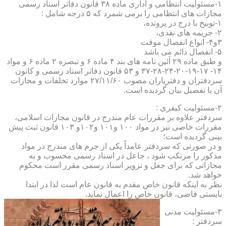
۱-مسئولیت انتظامی و اداری ماده ۳۸ قانون دفاتر اسناد رسمی
مجازات های انتظامی را برمی شمرد که ۵ درجه شامل :
۱-توبیخ با درج در پرونده،
۲- جریمه های نقدی،
۳و۴- انواع انفصال موقت
۵- انفصال دائم می باشد
و طبق ماده ۲۹ آئین نامه های بند ۴ ماده ۶ و تبصره ۲ ماده ۶ و مواد
۱۴- ۱۷-۱۹-۲۰-۲۴-۲۸-۳۷ و ۵۳ قانون دفاتر اسناد رسمی و کانون
سردفتران و دفتریاران مصوب ۲۷/۱۱/۶۰ موارد تخلفات و مجازات
آن با تفصیل بیان گردیده است.
۲-مسئولیت کیفری :
سردفتر علاوه بر مقررات عام مندرج در قانون مجازات اسلامی،
مقررات خاصی نیز در مواد ۱۰۰ و۱۰۱ و۱۰۲و ۱۰۳ قانون ثبت پیش
بینی گردیده است؛
و در صورتی که سردفتر عامداً یکی از جرم های مندرج در مواد
مذکور را مرتکب شود ، جاعل در اسناد رسمی محسوب و به
مجازاتی که برای جعل و تزویر اسناد رسمی مقرر است محکوم
خواهد شد.
نظر به اینکه قانون خاص مقدم به قانون عام است لذا در ابتدا
بایستی قاضی، قانون خاص را اعمال نماید.
۳-مسئولیت مدنی
سردفتر :