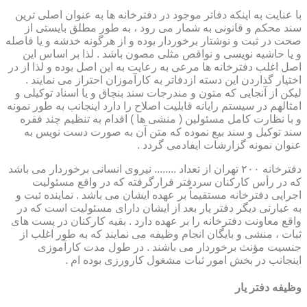
با عنایت به اینکه دفاتر موجود در دفترخانه ها به عنوان اصلی ترین
سند محکم و قانونی به شمار می رود ، به طور مطلق بایستی از
صحت در ثبت و نوشتار برخوردار بوده و از هرگونه خدشه و یا فاصله
و یا حاشیه نویسی و نواقص مثلی مصون باشد . لذا بر اساس این
اصل اغلب دفترخانه ها مرعی به رعایت به این اصل بوده و لذا از در
اختیار گذاردن این دسته ازدفاتر به کارآموزان احتراز می نمایند .
لیکن از آنجایی که متون و مندرجات سند بنچاق و یا اسناد توکیلی و
امثالهم در سیستم رایانه قابلیت اصلاح را دارد اینجانب به طور نمونه
و با نظارت کامل مسئولین ( منشی ها ) اقدام به تنظیم چند فقره
سند توکیل و سند بیع نموده که متن آن به صورت دست نویس به
عنوان نمونه گزارشات ایفادمی گردد .
دفترخانه ۲۰۰ تهران از تعداد ........ نیروی انسانی برخوردار می باشد
که در رأس کارکنان سردفتر قرارگرفته که در واقع مسئولیت
اجرایی دفترخانه مستقیماً بر عهده ایشان می باشد . نماینده ثبت و
به عبارتی دیگر دفتر یار بعد از ایشان دارای مسئولیت است که در
واقع معاونت دفترخانه را بر عهده دارد . بقیه کارکنان در پست های
ثبات ، منشی و بایگان انجام وظیفه می نمایند که به طور اغلب از
جنسیت مؤنث برخوردار می باشند . در طول مدت کارآموزی
اینجانب در بخش امور ثبات مشغول کارورزی بوده ام .
وظیفه دفتر یار