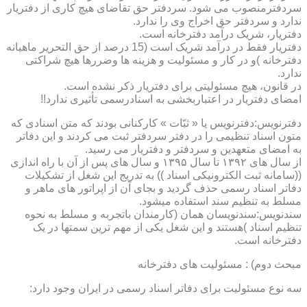
سردفترمنصوب می شود. سردفتر حق تقاضای هیچ کاری از دفتریار
ندارد و سردفتر حق اخراج وی را ندارد.
دفتریار، شریک درآمد دفترخانه است.
دفتریار فقط در درآمد شریک است (15 درصد از حق التحریر ماهیانه
دفترخانه )و در کار و مسئولیت و هزینه ها وضررها هیچ شراکتی
ندارد.
در قانون، هیچ مسئولیتی برای دفتریار ذکر نشده است.
امضای دفتریار در اعتباربخشی به اسنادرسمی تأثیری ندارد!!
دفترنویس:دفترنویس یا « ثبّات » کارکنانی بودند که متن اسنادی که
متون اسناد تنظیمی را در دفتر سردفتر ثبت می کردند و این دفاتر
به امضای متعهدین و سردفتر و دفتریار می رسید.
از سال های ۱۳۹۲ تا سال ۱۳۹۵ و سال های پس از آن با راه اندازی
((سامانه ثبت الکترونیکی اسناد )) به تدریج این شغل از تشکیلات
دفاتر اسناد رسمی حذف گردید و بجای آن از اپراتور های ماهر و
مسلط به تنظیم سند استفاده میشود.
سندنویس:سندنویسان همان (کارمندان باتجربه و مسلط به نحوه
تنظیم اسناد )هستند و این شغل یکی از مهم ترین سمتها در یک
دفترخانه است.
مبحث دوم) : مسئولیت های دفترخانه
سه نوع مسئولیت برای دفاتر اسناد رسمی در ایران وجود دارد: