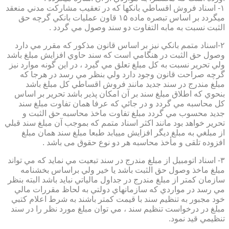
۱- اسناد فروش اقساطي بانكها كه در تعقيب مشاركت مدني منعقد
ميگردد بر اساس تبصره ماده ۱۵ قاون عمليات بانكي گرچه حق
الثبت نسبت به مابه التفاوت دو سند وصول مي گردد .
۲-اسناد متمم بانكي نيز بر اساس قانون مذكور كه مقرر مي دارد
وصول حق الثبت در هنگامي است كه سند حاوي افزايش مبلغ باشد
ولي تحرير نسبت به كل مبلغ تعلق مي گيرد ، در اين گونه موارد نيز
گرچه صراحت قانون وجود دارد ولي بنظر مي رسد در هرجا كه
مبلغ مندرج در سند جديد مانند فروش اقساطي كل مبلغ باشد
بنحوي كه اطلاق مبلغ سند بر آن امكان پذير باشد تحرير بر اساس
كل محاسبه مي گردد و در جائي كه عرفا همان تفاوت مبلغ سند
جديد محسوب مي گردد مبلغ تفاوت ماخذ محاسبه حق الثبت و
تحرير خواهد بود مانند اكثر اسناد متمم كه بموجب آن مبلغ سند قبلي
از مبلغي به مبلغ ديگر افزايش مييابد طبعا مبلغ سند همان مبلغ
افزوده تلقی و مأخذ محاسبه هر دو نوع حقوق می باشد .
۳- اسناد اتومبيل از مبلغ مندرج در سند تبعيت مي نمايد كه مي تواند
مبلغ ماخذ وصول حق الثبت باشد يا خير ولي براساس بخشنامه
سازمان كمتر از مبلغ مندرج در جداول مالياتي نبايد باشد البته بنظر
مي رسد در مواردي كه سازمانهاي دولتي به لحاظ مقررات مالي
خود مجبور به تنظيم سند با قيمت كمتر باشند به شرط اعلام كتبي
مبلغ در درخواست تنظيم سند ، مي توان مبلغ مورد نظر را در سند
تنظيمي قيد نمود.