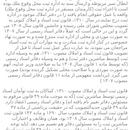
ابطال تمبر مربوطه و ارسال سند به اداره ثبت محل وقوع ملك بوده
است تا اجزاء ثبت (كارمندان مستقر در اداره ثبت محل وقوع ملك)
واقعه یا عمل حقوقی انجام یافته را در دفتر املاك موجود در اداره
ثبت درج نمایند.در سال ۱۳۱۰، قانون ثبت اسناد و املاك كنونی به
تصویب مجلس شورای ملی رسیده و جانشین قانون سال ۱۳۰۸ می
گردد و این در حالی است كه عملاً دفاتر اسناد رسمی از سال ۱۳۰۷
به صورت موردی و محلی از اداره ثبت منتزع شده و به صورت نهاد
خصوصی در كنار اداره ثبت مبادرت و به موازات آن به ثبت اسناد
مراجعان می نمودند. به عبارت دیگر عمل ثبت اسناد تا قبل از
تصویب قانون ثبت اسناد و املاك مصوب ۱۳۱۰، هم به وسیله اداره
ثبت (توسط مباشرین دفتر ثبت) و هم به وسیله دفاتر اسناد رسمی
(كه توسط ماده ۱ قانون سال ۱۳۰۷ بنا به صلاحدید وزیر عدلیه، آنهم
به صورت موردی و با صلاحیت محلی تشكیل گردیده بودند) صورت
می گیرد. (برداشت مفهومی از ماده ۱۱ قانون دفاتر اسناد رسمی
مصوب ۱۳۰۷ )
قانون ثبت اسناد و املاك مصوب ۱۳۱۰، كماكان به ثبت توأمان اسناد
رسمی توسط مباشرین ثبت (كه به موجب ماده ۴۹ قانون مرقوم به
مسئولین دفاتر تغییر نام یافته اند) و دفاتر اسناد رسمی اعتقاد دارد.
ماده ۴۹ قانون جدیدالتصویب كه در حقیقت برداشتی از ماده ۴۷
قانون ثبت اسناد و املاك مصوب سال ۱۲۹۰ و ماده ۱۴۲ قانون ثبت
اسناد و املاك مصوب سال ۱۳۰۸ بود، همان وظایف و اختیارات
مباشرین ثبت را به مسئولین دفاتر هم تعمیم می دهد. (باید توجه
نمود كه معنای مسئولین دفاتر، مندرج در ماده ۴۹ قانون ثبت اسناد