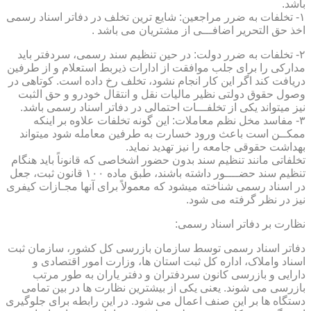
باشد.
۱- تخلفات به ضرر مراجعین: شایع ترین تخلف در دفاتر اسناد رسمی
اخذ حق التحریر اضافـــی از مشتریان می باشد .
۲- تخلفات به ضرر دولت: در حین تنظیم سند رسمی، سردفتر باید
مدارکی را برای جلب موافقت از ادارات ذیربط استعلام و از طرفین
دریافت کند اگر این کار انجام نشود، تخلف رخ داده است. کوتاهی در
وصول حقوق دولتی نظیر مالیات نقل و انتقال خودرو و حق الثبت
نیز میتواند یکی از تخلفـــات احتمالی در دفاتر اسناد رسمی باشد.
۳- مفاسد مخل نظم معاملات: این گونه تخلفات علاوه بر اینکه
ممکــن است باعث ورود خسارت به طرفین معامله شود میتواند
بهداشت حقوقی جامعه را نیز تهدید نماید.
تخلفاتی مانند تنظیم سند بدون حضور اشخاصی که قانوناً باید هنگام
تنظیم سند حضــــور داشته باشند، طبق ماده ۱۰۰ قانون ثبت، جعل
در اسناد رسمی شناخته میشود که معمولاً برای آنها مجـازات کیفری
نیز در نظر گرفته می شود.
نظارت بر دفاتر اسناد رسمی:
دفاتر اسناد رسمی توسط سازمان بازرسی کل کشور، سازمان ثبت
اسناد واملاک، اداره کل ثبت استان ها، وزارت امور اقتصادی و
دارایی و بازرسی کانون سردفتران و دفتر یاران به طور مرتب
بازرسی می شوند. یعنی یکی از بیشترین نظارت ها در بین تمامی
دستگاه ها بر این صنف اعمال می شود. در این رابطه برای جلوگیری