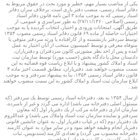
یكی از مناصب بسیار مهم، خطیر و مورد بحث در حقوق مربوط به
دفاتر اسناد رسمی، منصب دفتر یاری است. برخلاف سران دفاتر
اسناد رسمی كه به موجب ماده ۳ آئین نامه قانون دفاتر اسناد
رسمی (اصلاحی ۲۷/۱۱/۱۳۶۰) به طور سراسری و عمومی، از
طریق آگهی، امتحانات ورودی و اختبار، انتخاب گردیده یا به موجب
اختیارات حاصله از ماده ۶۹ قانون دفاتر اسناد رسمی مصوب ۱۳۵۴
توسط سردفتر بازنشسته و از كارافتاده یا ورثه سردفتر متوفی یا
متوفاه معرفی و توسط كمیسیون منتخب از آنان اختبار به عمل
آمده و پس از اخذ نظر مشورتی كانون سردفتران و دفتریاران،
دادستان محل یا دادگاه بخش (حسب مورد) توسط سازمان ثبت
اسناد و املاك كشور پیشنهاد و با ابلاغ ریاست قوه قضائیه به این
سمت منصوب خواهند شد. دفتریاران، مطابق قسمت اخیر ماده ۳
قانون دفاتر اسناد رسمی ۱۳۵۴، بنا به پیشنهاد سردفتر و به موجب
ابلاغ سازمان ثبت اسناد و املاك كشور به این سمت منصوب خواهند
شد .
از سال ۱۳۵۴ به بعد، دفترخانه اسناد رسمی توسط یك سردفتر (كه
مسئول اصلی دفترخانه می باشد) اداره می گردد و غیر از نامبرده،
سازمان اداری دفترخانه مركب از یك دفتریار اول (كه معاون
سردفتر و نماینده سازمان ثبت اسناد واملاك می باشد) و عنداللزوم
یك دفتریار دوم (كه در غیاب دفتریار اول، به عنوان جانشین قانونی
دفتریار انجام وظیفه خواهد نمود و در سایر موارد به عنوان كارمند
دفترخانه محسوب می گردد) و تعدادی كارمند (سندنویس، ثبات
واپراتور كامپیوتر و كارمند خدماتی) خواهد بود .