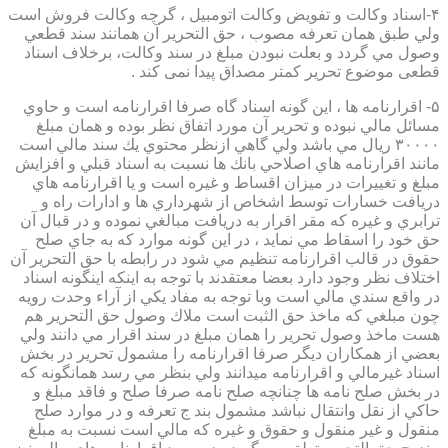
۴-اسناد وكالت و تفويض وكالت اتومبيل ، گرچه وكالت فروش است
ولي طبق همان تعرفه مصوب ، حق التحرير آن همانند سند قطعي
وصول مي گردد و بعلت نبودن مبلغ در سند وكالت، برخلاف اسناد
قطعی موضوع تحریر کمتر مصداق پیدا نمی کند .
۵- اقرارنامه ها ، اين گونه اسناد گاه صرفا اقرارنامه است و حاوي
مسائل مالي نبوده و تحرير آن مورد اتفاق نظر بوده و همان مبلغ
۳۰۰۰۰ ريال مي باشد ولي گاهي ازنظر محتوي يك سند مالي است
مانند اقرارنامه هاي اصلاحي بانك ها نسبت به اسناد قبلي و افزايش
مبلغ و تغييرات در ميزان اقساط و غيره است و يا اقرارنامه هاي
دريافت خسارات توسط اشخاص از شهرداري ها و ادارات راه و
ترابري و غيره كه مقر اقرار به دريافت مبالغي نموده و در قبال آن
حق خود را اسقاط مي نمايد ، در اين گونه موارد كه به جاي صلح
حقوق در قالب اقرارنامه تنظيم مي شود در رابطه با حق التحرير آن
اختلاف نظر وجود دارد بعضا معتقدند با توجه به اينكه اينگونه اسناد
در واقع سندي مالي است وبا توجه به مفاد يكي از آراء وحدت رويه
چون مبلغي كه ماخذ حق الثبت است ملاك وصول حق التحرير هم
هست ماخذ وصول تحرير را همان مبلغ در سند اقرار مي دانند ولي
بعضي از همكاران ديگر صرفا اقرارنامه را مشمول تحرير در بخش
اسناد غيرمالي و اقرارنامه ميدانند ولي بنظر مي رسد همانگونه كه
در بخش صلح نامه ها چنانچه صلح نامه صرفا صلح و فاقد مبلغ و
حاكي از نقل وانتقال نباشد مشمول بند ج تعرفه و در موارد صلح
منقول و غير منقول و حقوق و غيره كه مالي است نسبت به مبلغ