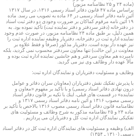
(ماده ۲۴ و ۲۵ نظامنامه مزبور)
براساس ماده ۴۷ قانون دفاتر اسناد رسمی ۱۳۱۶، در سال ۱۳۱۷
آئین نامه دفاتر اسناد رسمی در ۶۴ ماده به تصویب می رسد. ماده
۱۹ آئین نامه مرقوم كماكان بر ضرورت وجودی دو دفتر ثبت اسناد
در دفترخانه (دفتر سردفتر و دفتر نماینده ثبت) تأكید نموده بود. به
همین دلیل، بر طبق ماده ۲۴ نظامنامه مزبور، در صورت عدم وجود
نماینده اداره ثبت در دفترخانه، دفتریار وظیفه نماینده اداره ثبت را
نیز عهده دار بوده است. دفتریار مذكور (صرفاً و فقط علاوه بر
معاونت در این حالت) تنها معاون سردفتر محسوب نمی گردید، بلكه
نامبرده هم معاون سردفتر و هم جانشین نماینده اداره ثبت بوده و
مآلاً عهده دار وظائف وی نیز می گردید.
وظایف و مسئولیت دفتریاران و نمایندگان اداره ثبت:
با پذیرش تفكیك نقش دفتریاران (معاونان سران دفاتر و عوامل
درون نهادی دفاتر اسناد رسمی) و با تأكید بر مفهوم «معاون و
نماینده» در قسمت های قبلی، اینك با تكیه بر قانون دفاتر اسناد
رسمی مصوب ۱۳۱۶ و آئین نامه دفاتر اسناد رسمی ۱۳۱۷ و
نظامنامه قانون دفاتر اسناد رسمی مصوب ۱۳۱۶ بالاخص با تأكید بر
ماده ۲۴ و ۲۵ نظامنامه مذكور به شرح وظائف و مسئولیت های
تفكیكی نمایندگان اداره ثبت كل و دفتریاران می پردازیم .
الف) وظیفه و مسئولیت های نمایندگان اداره ثبت كل در دفاتر اسناد
رسمی (۱۳۱۰ ـ ۱۳۵۴)