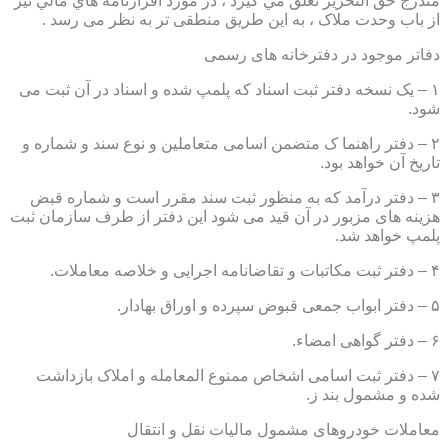
مندرج حق التحرير تعلق مي گيرد ، در مورد اقرارنامه هاي مالي نيز
از باب وحدت ملاک ، به این طریق منطقی تر به نظر می رسد .
دفاتر موجود در دفترخانه های رسمی
۱ – یک نسخه دفتر ثبت اسناد که پلمپ شده و اسناد در آن ثبت می
شود.
۲ – دفتر راهنما ک متضمن اسامی متعاملین و نوع سند و شماره و
تاریخ آن خواهد بود.
۳ – دفتر درآمد که به منظور ثبت سند مقرر است و شماره قبض
هزینه های مزبور در آن قید می شود این دفتر از طرف سازمان ثبت
پلمپ خواهد شد.
۴ – دفتر ثبت مکاتبات و تقاضانامه اجرایی و خلاصه معاملات.
۵ – دفتر ابواب جمعی قبوض سپرده و اوراق بهادار.
۶ – دفتر گواهی امضاء.
۷ – دفتر ثبت اسامی اشخاص ممنوع المعامله و املاک بازداشت
شده و مشمول بند ز.
معاملات خودروهای مشمول مالیات نقل و انتقال