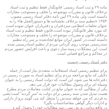
ماده ۲۹ و ثبت اسناد رسمی: قانونگذار فقط تنظیم و ثبت اسناد
برخلاف قانون و مقررات موضوعه را تخلف و مستوجب مجازات
دانسته است ولی ماده ۲۹ آیین نامه دفاتر اسناد رسمی مصوب
۱۳۵۴ «تنظیم سند برخلاف بخشنامه ها و دستورالعمل ها» را به
عنوان تخلفات انتظامی سردفتران و دفتریاران عنوان نموده است
که مورد نظر قانونگذار نبوده است،قانون فقط تنظیم و ثبت اسناد
برخلاف قانون و مقررات موضوعه را تخلف و مستوجب مجازات
دانسته است.در کشور ایران موانع ایجادشده بر سر راه تنظیم
سندرسمی موجب روی گردانی مردم از تنظیم اسنادرسمی شده
است. این مشکلات زمینه ساز دعوی و باعث افزایش حضور مردم
در محاکم و مراجع قضایی است.
دفتر اسناد رسمی چیست
برای تنظیم رسمی اسناد استعلامات متعددی نیاز است.از جمله
دلایلی که مانع مراجعه مردم برای تنظیم اسناد به صورت رسمی در
دفترخانه ها می شود، این است که دولت اسناد رسمی را به عنوان
وسیله ای برای وصول مطالبات خود قرار می دهد.
یکی از مطالبی که به عنوان مانع در کتابت معاملات مردم مطرح
هست تبدیل شدن سند رسمی برای دولت به “سر گردنه” است؛یعنی
به فردی که می خواهد سندش را منتقل کند می گویند برو از دارایی
و ادارات دیگر گواهی مفاصاحساب بگیر!!
در واقع دولت زورش نمی رسد مطالبات خود را وصول کند و