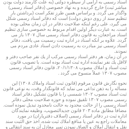
اسناد رسمی به آرامی از سیطره دولتی (به علت كارمند دولت بودن
مباشر ثبت) خارج گردیده و به نهاد خصوصی (دفاتر اسناد رسمی)
واگذار می گردد. و براساس همین طرز تفكر است (برداشتن بار
تنظیم سند از روی دوش دولت) است كه دفاتر اسناد رسمی شكل
می گیرد، علی رغم اینكه صلاحیت دفاتر در آن زمان محلی بوده
است. به عبارت دیگر اولین اقدام مربوط به خصوصی سازی تنظیم
اسناد مراجعان، به قانون دفاتر اسناد رسمی سال ۱۳۰۷ باز می
گردد. علاوه بر آنكه اسناد در اداره ثبت رسمیت می یافت، دفاتر
اسناد رسمی نیز مبادرت به رسمیت دادن اسناد عادی مردم می
نمودند.
در آن زمان، هر دفتر اسناد رسمی مركب از یك نفر صاحب دفتر و
لااقل یك نفر نماینده اداره ثبت اسناد بوده است. با تصویب قانون
ثبت اسناد و املاك مصوب ۲۰/۱/۱۳۰۸، قانون دفاتر اسناد رسمی
مصوب ۱۳۰۷ عملاً منسوخ می گردد .
نحوه نگارش قانون مرقوم (قانون ثبت اسناد واملاك ۱۳۰۸) این
مسأله را به ذهن تداعی می نماید كه قانونگذار وقت، به نوعی قانون
ثبت اسناد مصوب ۱۳۰۲ شمسی را با قانون تشكیل دفاتر اسناد
رسمی مصوب ۱۳۰۷ تلفیق نموده و حوزه صلاحیت محلی دفاتر
اسناد رسمی را از حالت محدود به حالت نامحدود تبدیل نموده است.
مضافاً مطابق ماده ۲۰۳ قانون جدیدالتصویب، وظیفه نمایندگان
اداره ثبت در دفاتر اسناد رسمی (اسلاف دفتریاران) در مورد
معاملات راجع به عین یا منافع املاك ثبت شده، اخذ حق الثبت سند
نقل و انتقال املاك و الصاق نمودن تمبر معادل آن به سند انتقالی و