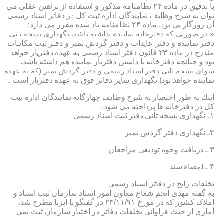
با تدقیق در ماده ۲۴ نظامنامه مذكور و استفاده از براهین عقلی می
توان به شرح وظایف نمایندگان اداره ثبت كل در دفاتر اسناد رسمی
آن روزگار پی برد. ماده ۲۴ نظامنامه یاد شده مقرر می دارد:
« در صورتی كه دفترخانه نماینده نداشته باشد، نگهداری نسخه ثانی
دفتر نماینده و دفتر عایدات و دفتر گردش تمبر و دفتر ثبت مكاتبات
مندرج در ماده ۲۳ قانون دفتر اسناد رسمی به عهده دفتریار خواهد
بود و چنانچه دفترخانه با داشتن دفتریار نماینده هم داشته باشد،
سوای نسخه ثانی دفتر اسناد رسمی و دفتر گردش تمبر (كه به عهده
نماینده خواهد بود) نگهداری سایر دفاتر فوق به عهده دفتریار است .
اینك به طور اختصار به شرح وظایف چهارگانه نمایندگان اداره ثبت
كل در دفترخانه ها پرداخته می شود.
۱ـ نگهداری نسخه ثانی دفتر ثبت اسناد رسمی
۲ـ نگهداری دفتر گردش تمبر
۳ ـ دریافت وجوه تودیعی مراجعان
۴ ـ امضاء سند
تخلفات رایج در دفاتر اسناد رسمی
به گفته مهدی انجم شعاع معاون امور اسناد سازمان ثبت اسناد و
املاک کشور که در مورخ ۲۳/۱۱/۹۱ در گفتگو با ایرنا مطرح شد،
آماری از حیث فراوانی تخلفات دفاتر در اختیار سازمان ثبت نمی