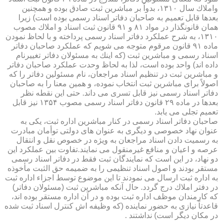
واملاك سال ۱۳۱۰، بدواً بر مباشرین ثبت صادق بوده و همچنین
بعدها قابل تعمیم به صاحبان دفاتر اسناد رسمی بوده است) زیرا
همان قانونگذار در مواد ۸۱ و ۹۱ قانون ثبت اسناد و املاك مصوب
۱۳۱۰، به شرح عملكرد دفاتر اسناد رسمی پرداخته و با لحاظ نمودن
ماده ۹۱ قانون مرقوم متوجه می شویم كه عملكرد صاحبان دفاتر
اسناد رسمی و مباشرین ثبت (كه اینك به مسئولان دفاتر تغییرنام
داده اند) واحد بوده است، لذا به لحاظ وحدت عملكرد صاحبان دفاتر
و مباشرین ثبت در تنظیم اسناد مراجعان، نام مسئولین دفاتر را كه
اصولاً برای مباشرین ثبت انتخاب نموده، و همین معنا را به صاحبان
دفاتر اسناد رسمی نیز قابل تسری می داند. حتی این نقطه نظر
بعدها در ماده ۲۹ قانون دفاتر اسناد رسمی مصوب ۱۳۵۴ نیز قابل
تعمیم تجلی می یابد.
صاحبان دفاتر اسناد رسمی در كنار مباشرین اداره ثبت، یكی به
عنوان نهاد خصوصی و دیگری به عنوان های دولتی توأمان مبادرت
به رسمیت دادن اسناد مراجعان به ویژه در خصوص نقل و انتقال
عرصه و اعیان و منافع غیرمنقول می نمایند.تفاوت بین عملكرد این
دو نهاد، در این است كه نمایندگان ثبت فقط در دفاتر اسناد رسمی
مستقر بودند و اصول اسناد تنظیمی را به ضمیمه حق الثبت مأخوذه
به اداره ثبت ارسال می نمودند تا این موضوع توسط اجزاء اداره ثبت
در دفتر املاك درج گردد. حال آنكه مباشرین ثبت (مسئولان دفاتر)
كه كارمندان موظف اداره ثبت بوده و در آن اداره مستقر بوده اند،
قاعدتاً نیازی به حضور نماینده (كه وظیفه اش كنترل اسناد ثبت شده
در مكان دیگر است) نداشتند .