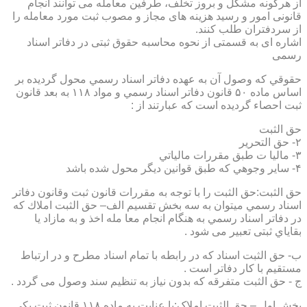
از هرگونه مشکل و بروز تخلف، طرفین معامله می توانند انجام
قانونی امور و رسید هزینه های مجاز و مصوب ثبت مورد معامله را
از سردفتران طلب کنند.
اشاره ای به قسمتی از نحوه محاسبه حقوق ثبتی در دفاتر اسناد
رسمی
حقوقي كه وصول آن به عهده دفاتر اسناد رسمي محول گرديده بر
اساس ماده ۵۰ قانون دفاتر اسناد رسمي و مواد ۱۱۸ به بعد قانون
ثبت احصاء گرديده است كه عبارتند از :
حق الثبت
۲- حق التحرير
۳- ماليا ت طبق مقررات مالياتي
۴- ساير وجوهي كه طبق قوانين ديگر محول شده باشد
حق الثبت:حق الثبت را با توجه به مقررات قانون ثبت وقانون دفاتر
اسناد رسمي ميتوان به سه بخش تقسيم الف– حق الثبت املاك كه
در دفاتر اسناد رسمي به هنگام انجام معا مله اخذ و به مازاد يا
بقاياي ثبتی تعبیر می شود .
ب- حق الثبت اسناد كه در رابطه با تمام اسناد مطرح و در ارتباط
مستقيم با كار دفاتر است .
ج - حق الثبت متفرقه كه بدون نياز به تنظیم سند وصول می گردد .
بخش اول – حق الثبت املاک:با عنايت به ماده ۱۱۸ قانون ثبت يكي