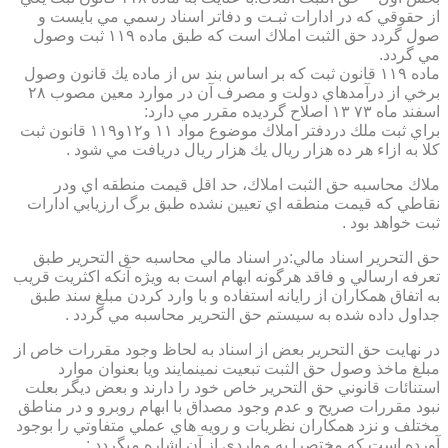
از حقوقي كه در ادارات ثبـت و دفاتر اسناد رسمي مي بايست و
صول گردد حق الثبت املاك است كه طبق ماده ۱۱۹ ثبت وصول
مي گردد.
ماده ۱۱۹ قانون ثبت كه بر اساس بند س از ماده يك قانون وصول
برخي از درآمدهاي دولت و مصرف آن در موارد معين مصوب ۲۸
اسفند ماه ۷۳ ۱۳ اصلاح گرديده مقرر مي دارد:
براي ثبت ملك دردفتر املاك موضوع مواد ۱۱ و۱۲و۱۱۹ قانون ثبت
كلا به ازاء هر ده هزار ريال يك هزار ريال دريافت مي شود .
ملاك محاسبه حق الثبت املاك، حد اقل قيمت منطقه اي ودر
نقاطي كه قيمت منطقه اي تعيين نشده طبق برگ ارزيابي ادارات
ثبت خواهد بود .
حق التحرير اسناد مالي:در اسناد مالي محاسبه حق التحرير طبق
تعرفه ارسالي و فاقد هرگونه ابهام است به ويژه آنكه اكثريت قريب
به اتفاق همكاران از رايانه استفاده و با وارد كردن مبلغ سند طبق
جداول داده شده به سيستم حق التحرير محاسبه مي گردد .
در نهايت حق التحرير بعض از اسناد به لحاظ وجود مقررات خاص از
مبلغ ماخذ وصول حق الثبت تبعيت نمينمايند ويا بعنوان موارد
استنائات قانوني حق التحرير خاص خود را دارند و بعض ديگر بعلت
نبود مقررات صريح و عدم وجود مصداق با ابهام روبرو و در مناطق
مختلف و نزد همكاران نظريات و رويه هاي عملي متفاوتي را بوجود
آورده است كه مختصرا به مواردي از آن اشاره ميگردد :