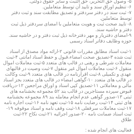
۵- وصول حق التحریر، حق الثبت و سایر حقوق دولتی.
۶- تنظیم اوراق سند و تایید آن توسط متعاملین.
۷- ثبت سند در دفتر سردفتر و تصدیق مطابقت سند و ثبت دفتر
توسط متعاملین.
۸- تایید صحت ثبت و هویت متعاملین با امضای سردفتر ذیل ثبت
دفتر و حاشیه سند.
۹-امضای دفتریار و مهر دفترخانه ذیل ثبت دفتر و در حاشیه سند.
حوزه وظایف دفاتر اسناد رسمی
۱-ثبت اسناد مطابق مقررات قانونی ۲-ارائه مواد مصدق از اسناد
ثبت شده ۳-تصدیق صحت امضاء،قبول و حفظ اسناد امانتی ۴-ثبت
معاملات شرطی و رهنی در قالب های متعدد ۵-ثبت معاملات اموال
منقول ۶-ثبت معاملات اموال غیر منقول ۷-ثبت وصیت در قالبهای
عهدی و تکمیلی ۸-ثبت اقرارنامه در قالب های متعدد ۹-ثبت وکالت
در قالب های متعدد ۱۰-گواهی امضاء در قالب های متعدد بجز اسناد
مالی و معاملاتی ۱۱-تصدیق کپی اسناد و اوراق مراجعین ۱۲-دریافت
قبوض سپرده مستاجرین در قالب بند ۵۲ مجموعه بخشنامه های
ثبتی ۱۳-صدور گواهی عدم انجام معامله بند ۸۹ مجموعه بخشنامه
های ثبتی ۱۴-ثبت رضایت نامه ۱۵-ثبت تعهد نامه ۱۶-ثبت اجاره نامه
۱۷-ثبت معاملات سرقفلی ۱۸-ثبت وقف نامه و اسناد موقوفه ۱۹-
ثبت اسناد ضمانت نامه ۲۰-صدور اجرائیه ۲۱-ثبت نکاح ۲۲-ثبت
طلاق
فعالیت های انجام شده :