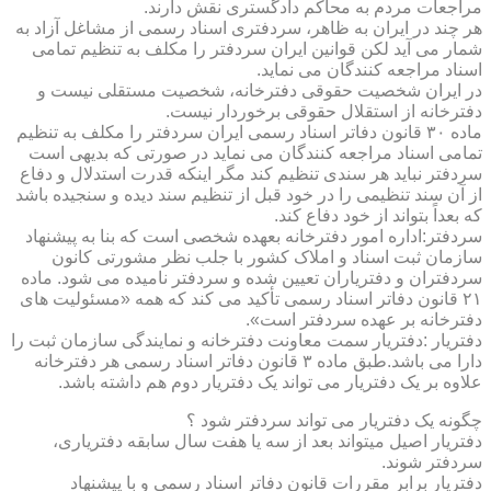
مراجعات مردم به محاکم دادگستری نقش دارند.
هر چند در ایران به ظاهر، سردفتری اسناد رسمی از مشاغل آزاد به
شمار می آید لکن قوانین ایران سردفتر را مکلف به تنظیم تمامی
اسناد مراجعه کنندگان می نماید.
در ایران شخصیت حقوقی دفترخانه، شخصیت مستقلی نیست و
دفترخانه از استقلال حقوقی برخوردار نیست.
ماده ۳۰ قانون دفاتر اسناد رسمی ایران سردفتر را مکلف به تنظیم
تمامی اسناد مراجعه کنندگان می نماید در صورتی که بدیهی است
سردفتر نباید هر سندی تنظیم کند مگر اینکه قدرت استدلال و دفاع
از آن سند تنظیمی را در خود قبل از تنظیم سند دیده و سنجیده باشد
که بعداً بتواند از خود دفاع کند.
سردفتر:اداره امور دفترخانه بعهده شخصی است که بنا به پیشنهاد
سازمان ثبت اسناد و املاک کشور با جلب نظر مشورتی کانون
سردفتران و دفتریاران تعیین شده و سردفتر نامیده می شود. ماده
۲۱ قانون دفاتر اسناد رسمی تأکید می کند که همه «مسئولیت های
دفترخانه بر عهده سردفتر است».
دفتریار :دفتریار سمت معاونت دفترخانه و نمایندگی سازمان ثبت را
دارا می باشد.طبق ماده ۳ قانون دفاتر اسناد رسمی هر دفترخانه
علاوه بر یک دفتریار می تواند یک دفتریار دوم هم داشته باشد.
چگونه یک دفتریار می تواند سردفتر شود ؟
دفتریار اصیل میتواند بعد از سه یا هفت سال سابقه دفتریاری،
سردفتر شوند.
دفتریار برابر مقررات قانون دفاتر اسناد رسمی و با پیشنهاد