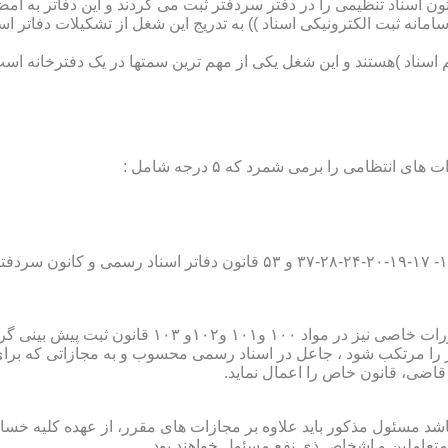
تون اسناد تنظیمی را در دفتر سردفتر ثبت می کردند و این دفاتر به ام
از آن با راه اندازی ((سامانه ثبت الکترونیکی اسناد )) به تدریج این شغل از تشک
اسناد )هستند و این شغل یکی از مهم ترین سمتها در یک دفترخانه است
۱۰ قانون ثبت پیش بینی گردیده است؛
ور را مرتکب شود ، جاعل در اسناد رسمی محسوب و به مجازاتی که بر
 قاضی، قانون خاص را اعمال نماید.
شد مسئول مذکور باید علاوه بر مجازات های مقرر، از عهده کلیه خسارا
متعاملین و اشخاص ذی نفع مسئول خواهند بود .