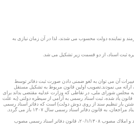
رمند و نماینده دولت محسوب می شدند، لذا در آن زمان نیازی به
پدیدار ساخت كه از عمده ترین تغییرات آن می توان به لغو ضمنی دادن صورت ثبت دفاتر توسط
ارائه می نمودند.تصویب اولین قانون مربوط به تشكیل مستقل
۱۳۰۷ باز می گردد. مطابق ماده ۱ قانون تشكیل دفاتر اسناد رسمی مصوب ۱۳/۱۱/۱۳۰۷ كمیسیون عدلیه مجلس شورای ملی، در نقاطی كه وزارت عدلیه مقتضی بداند برای
قانون یاد شده، ثبت اسناد رسمی به آرامی از سیطره دولتی (به علت
اشتن بار تنظیم سند از روی دوش دولت) است كه دفاتر اسناد رسمی
شكل می گیرد، علی رغم اینكه صلاحیت دفاتر در آن زمان محلی بوده است. به عبارت دیگر اولین اقدام مربوط به خصوصی سازی تنظیم اسناد مراجعان، به قانون دفاتر اسناد رسمی سال ۱۳۰۷ باز می گردد.
در آن زمان، هر دفتر اسناد رسمی مركب از یك نفر صاحب دفتر و لااقل یك نفر نماینده اداره ثبت اسناد بوده است. با تصویب قانون ثبت اسناد و املاك مصوب ۲۰/۱/۱۳۰۸، قانون دفاتر اسناد رسمی مصوب