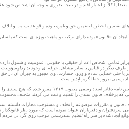
بعضاً یا کلاً از اعتبار افتد و در نتیجه ضرری متوجه آن اشخاص شود عل
ی تقصیر یا خطر یا تضمین حق و غیره نبوده و قواعد تسبیب و اتلاف ر
 ایجاد آن «قانون» بوده دارای ترکیب و ماهیت ویژه ای است که با سا
ابر تمامی اشخاص اعم از حقیقی یا حقوقی، عمومیت و شمول دارد.هی
 طرف دیگر در قیاس با سایر مشاغل حرفه ای وجود ندارد!مسؤولیت م
 یا حتی خطایی ساده و ورود خسارت، وی مجبور به جبران آن در حق 
د رسمی، بروز خطا گریزناپذیر است.
مبحث سوم): موانع موجود برای تنظیم اسناد رسمی مطابق ماده
رانی که برخلاف قانون سندی را تنظیم و ثبت می کردند متخلف محسوب
امی سردفتران و دفتریاران عنوان نموده است که مورد نظر قانونگذار 
انع ایجادشده بر سر راه تنظیم سندرسمی موجب روی گردانی مردم ا