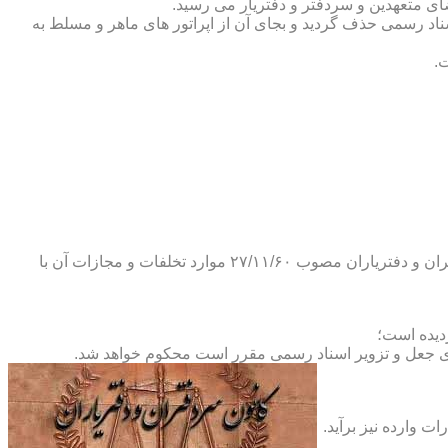
ضای متعهدین و سردفتر و دفتریار می رسید.
یلات دفاتر اسناد رسمی حذف گردید و بجای آن از اپراتور های ماهر و مسلط به
.
و طبق ماده ۲۹ آئین نامه های بند ۴ ماده ۶ و تبصره ۲ ماده ۶ و مواد ۱۴- ۱۷-۱۹-۲۰-۲۴-۲۸-۳۷ و ۵۳ قانون دفاتر اسناد رسمی و کانون سردفتران و دفتریاران مصوب ۲۷/۱۱/۶۰ موارد تخلفات و مجازات آن با
ای جعل و تزویر اسناد رسمی مقرر است محکوم خواهد شد.
ت وارده نیز برآید.