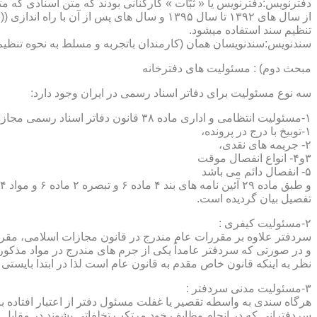
دفترنویس:دفترنویس یا « ثبّات » کارکنانی بودند که متن اسنادی که م
از سال های ۱۳۹۲ تا سال ۱۳۹۵ و سال های پس 
تنظیم سند استفاده میشود.
سندنویس:سندنویسان همان (کارمندان باتجربه و مسلط به نحوه تنظیم 
مبحث دوم) : مسئولیت های دفترخانه
سه نوع مسئولیت برای دفاتر اسناد رسمی در ایران وجود دارد:
۱-مسئولیت انتظامی و اداری ماده ۳۸ قانون دفاتر اسناد رسمی مجازات های انتظامی را برمی شمرد که ۵ درجه شامل :
۱-توبیخ با درج در پرونده،
۲- جریمه های نقدی،
۳و۴- انواع انفصال موقت
۵- انفصال دائم می باشد
تفصیل بیان گردیده است.
۲-مسئولیت کیفری :
سردفتر علاوه بر مقررات عام مندرج در قانون مجازات اسلامی، مقررات خاصی نیز در مواد ۱۰۰ و۱۰۱ و۱۰۲و ۳
و در صورتی که سردفتر عامداً یکی از جرم های مندرج در مواد مذک
نظر به اینکه قانون خاص مقدم به قانون عام است لذا در ابتدا بایستی
۳-مسئولیت مدنی سردفتر :
هرگاه سندی به واسطه تقصیر یا غفلت مسئول دفتر از اعتبار افتاده با
سردفترانی که در انجام وظایف خود مرتکب تخلفاتی بشوند در مقابل 