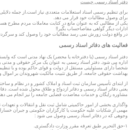
دفتر اسناد رسمی چیست
برای تنظیم رسمی اسناد استعلامات متعددی نیاز است.از جمله دلایل
برای وصول مطالبات خود قرار می دهد.
یکی از مطالبی که به عنوان مانع در کتابت معاملات مردم مطرح هست
ادارات دیگر گواهی مفاصاحساب بگیر!!
در واقع دولت زورش نمی رسد مطالبات خود را وصول کند و سرگردنه ر
فعالیت های دفاتر اسناد رسمی
دفتر اسناد رسمی (یا دفترخانه یا محضر) یک نهاد مدنی است که وابس
اداره می شود. دفتر اسناد رسمی به عنوان یک مرکز حقوقی و مدنی ر
شخصاً دارای مسئولیتی مستقل از دولت و قوای حاکم بوده و با تنظی
بهداشت حقوقی جامعه، از طریق تثبیت مالکیت شهروندان بر اموال و 
از ابتدای تأسیس سازمان ثبت اسناد و املاک کشور و در نظام و ساخت
یعنی دفاتر اسناد رسمی و دفاتر ازدواج و طلاق محول شده است. دفا
مشاوره رایگان و خدمات معاضدت قضایی جامعه را نیز انجام می دهن
واگذاری بخشی از امور حاکمیتی شامل ثبت نقل و انتقالات و تعهدا
مهمی از شکایات علیه حکومت یا کارگزاران حکومتی و جبران خسارات
وجوهی که در دفاتر اسناد رسمی وصول می شود :
۱-حق التحریر طبق تعرفه مقرر وزارت دادگستری.