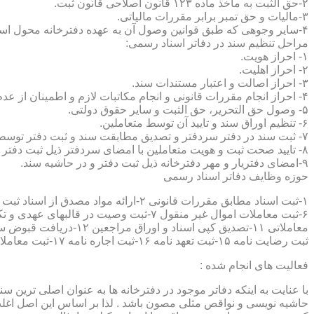
۲-حق الثبت به ماخذ ماده ۱۲۳ قانون اصلاحی قانون ثبت.
۳-مالیات و حق تمبر برابر مقررات مالیاتی.
۴-سایر وجوهی که طبق قوانین وصول آن به عهده دفترخانه محول است.
مراحل تنظیم سند در دفاتر اسناد رسمی:
۱- احراز هویت.
۲- احراز اهلیت.
۳- احراز اصالت و اعتبار مستندات سند.
۴- احراز انجام مقررات قانونی و انجام مکاتبات لازم و اطمینان از عدم منع قانونی تنظیم سند.
۵- وصول حق التحریر، حق الثبت و سایر حقوق دولتی.
۶- تنظیم اوراق سند و تایید آن توسط متعاملین.
۷- ثبت سند در دفتر سردفتر و تصدیق مطابقت سند و ثبت دفتر توسط متعاملین.
۸- تایید صحت ثبت و هویت متعاملین با امضای سردفتر ذیل ثبت دفتر و حاشیه سند.
۹-امضای دفتریار و مهر دفترخانه ذیل ثبت دفتر و در حاشیه سند.
حوزه وظایف دفاتر اسناد رسمی
ثبت رضایت نامه ۱۵-ثبت تعهد نامه ۱۶-ثبت اجاره نامه ۱۷-ثبت معاملات سرقفلی ۱۸-ثبت وقف نامه و اسناد موقوفه ۱۹-ثبت اسناد ضمانت نامه ۲۰-صدور اجرائیه ۲۱-ثبت نکاح ۲۲-ثبت طلاق
فعالیت های انجام شده :
با عنایت به اینکه دفاتر موجود در دفترخانه ها به عنوان اصلی ترین 
حاشیه نویسی و نواقص مثلی مصون باشد . لذا بر اساس این اصل اغلب دفت