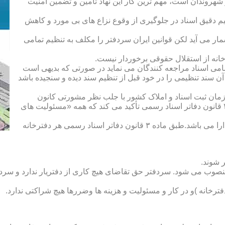
هروندان است، مهم ترین کار این نهاد تأمین و تضمین امنیت
یم دقیق اسناد در جلوگیری از وقوع نزاع های بی مورد و کاهش
ار می آید لکن قوانین ایران سردفتر را مکلف به تنظیم تمامی
ه از استقلال حقوقی برخوردار نیست.
یم تمامی اسناد مراجعه کنندگان می نماید در صورتی که بدیهی است
آن سند تنظیمی را در خود قبل از تنظیم سند دیده و سنجیده باشد
زمان ثبت اسناد و املاک کشور با جلب نظر مشورتی کانون
سردفتران و دفتریاران تعیین شده و سردفتر نامیده می شود. ماده ۲۱ قانون دفاتر اسناد رسمی تأکید می کند که همه «مسئولیت های
دفتریار :دفتریار سمت معاونت دفترخانه و نمایندگی سازمان ثبت را دارا می باشد.طبق ماده ۳ قانون دفاتر اسناد رسمی هر دفترخانه
 شوند.
منصوب می شود. سردفتر حق تقاضای هیچ کاری از دفتریار ندارد و سردف