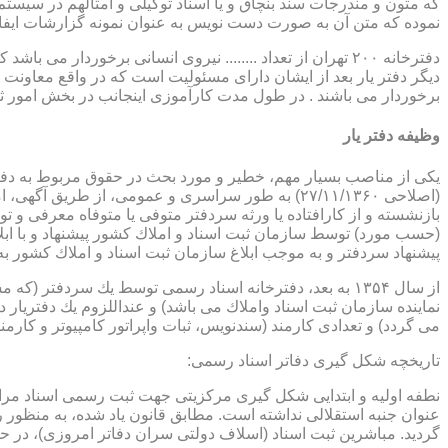
که متون و مندرجات سند بنچاق و یا اسناد توکیلی و امثالهم در سیستم 
نموده که متن آن به صورت دست نویس به عنوان نمونه گزارشات ایفا
دفترخانه ۲۰۰ تهران از تعداد ........ نیروی انسانی برخورد
دیگر دفتر یار بعد از ایشان دارای مسئولیت است که در واقع معاونت د
برخوردار می باشند . در طول مدت کارآموزی اینجانب در بخش امور ث
وظیفه دفتر یار
بازنشسته و از كارافتاده یا ورثه سردفتر متوفی یا متوفاه معرفی و 
پیشنهاد سردفتر و به موجب ابلاغ سازمان ثبت اسناد و املاك كشور 
از سال ۱۳۵۴ به بعد، دفترخانه اسناد رسمی توسط یك سردفتر
نماینده سازمان ثبت اسناد واملاك می باشد) و عنداللزوم یك دفتریار د
می گردد) و تعدادی كارمند (سندنویس، ثبات واپراتور كامپیوتر و كارمند
تاریخچه شكل گیری دفاتر اسناد رسمی:
گردید. مباشرین ثبت اسناد (اسلاف دولتی سران دفاتر امروزی)، در حقیقت جزو كارمندا