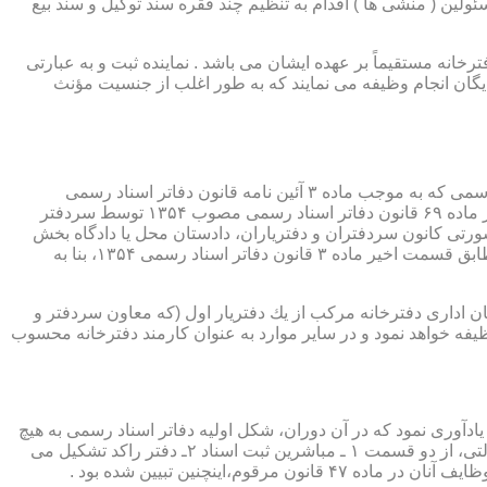
ئولین ( منشی ها ) اقدام به تنظیم چند فقره سند توکیل و سند بیع
 دفترخانه مستقیماً بر عهده ایشان می باشد . نماینده ثبت و به عبارتی
بایگان انجام وظیفه می نمایند که به طور اغلب از جنسیت مؤنث
یكی از مناصب بسیار مهم، خطیر و مورد بحث در حقوق مربوط به دفاتر اسناد رسمی، منصب دفتر یاری است. برخلاف سران دفاتر اسناد رسمی كه به موجب ماده ۳ آئین نامه قانون دفاتر اسناد رسمی
(اصلاحی ۲۷/۱۱/۱۳۶۰) به طور سراسری و عمومی، از طریق آگهی، امتحانات ورودی و اختبار، انتخاب گردیده یا به موجب اختیارات حاصله از ماده ۶۹ قانون دفاتر اسناد رسمی مصوب ۱۳۵۴ توسط سردفتر
شورتی كانون سردفتران و دفتریاران، دادستان محل یا دادگاه بخش
(حسب مورد) توسط سازمان ثبت اسناد و املاك كشور پیشنهاد و با ابلاغ ریاست قوه قضائیه به این سمت منصوب خواهند شد. دفتریاران، مطابق قسمت اخیر ماده ۳ قانون دفاتر اسناد رسمی ۱۳۵۴، بنا به
ازمان اداری دفترخانه مركب از یك دفتریار اول (كه معاون سردفتر و
وظیفه خواهد نمود و در سایر موارد به عنوان كارمند دفترخانه محسوب
ی اسناد مراجعان، به قانون ثبت اسناد مصوب سال ۱۲۹۰ شمسی بازمی گردد.باید یادآوری نمود كه در آن دوران، شكل اولیه دفاتر اسناد رسمی به هیچ
عنوان جنبه استقلالی نداشته است. مطابق قانون یاد شده، به منظور رسمیت دادن به اسناد قاطبه مردم، دوایر ثبت اسناد به عنوان نهادی دولتی، از دو قسمت ۱ ـ مباشرین ثبت اسناد ۲ـ دفتر راكد تشكیل می
ینچنین تبیین شده بود .