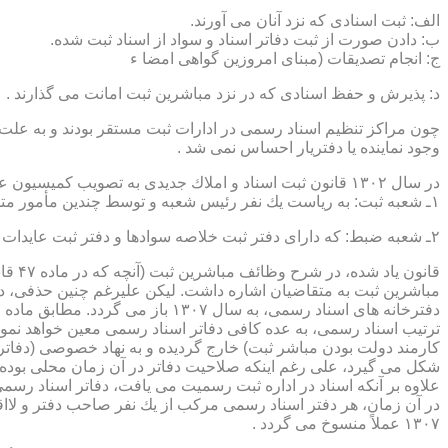
الف: ثبت اسنادی كه نزد آنان می آورند.
ب: دادن صورت از ثبت دفاتر اسناد و سواد از اسناد ثبت شده.
ج: انجام تصدیقات (مبنای امروزین گواهی امضا ء
د: پذیرش و حفظ اسنادی كه در نزد مباشرین ثبت امانت می گذارند .
چون مراكز تنظیم اسناد رسمی در ادارات ثبت مستقر بودند و به علت ای
وجود نماینده یا دفتریار احساس نمی شد .
در سال ۱۳۰۲ قانون ثبت اسناد و املاك جدیدی به تصویب كمیسیون عدلیه مجلس شورای ملی رسید كه مطابق ماده ۵ قانون یاد شده، هر دایره ثبت اسناد، از دو قسمت زیر تشكیل می شد.
۱ـ شعبه ثبت: به ریاست یك نفر رئیس شعبه و توسط چندین مأمور متخصص (بنام مباشرین ثبت) اداره می شد
۲ـ شعبه ضبط: كه دارای دفتر ثبت خلاصه سوادها و دفتر ثبت عایدات بود و توسط سایر كارمندان (اجزاء) اداره ثبت تصدی می شد .
قانو
مباشرین ثبت به متقاضیان اشاره داشت. لیكن علیرغم چنین حذفی، در
ترتیب اسناد رسمی، به عده كافی دفاتر اسناد رسمی معین خواهد نمود
كارمند دولت بودن مباشر ثبت) خارج گردیده و به نهاد خصوصی (دفات
علاوه بر آنكه اسناد در اداره ثبت رسمیت می یافت، دفاتر اسناد رسم
۱۳۰۷ عملاً منسوخ می گردد .