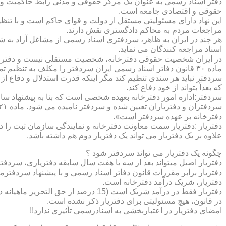
دفتر اسناد رسمی به عنوان یک مرکز حقوقی و مدنی رابط حاکمیت و ش
حقوقی و اقتصادی جامعه است.
این نهاد دارای مسئولیتی مستقل از دولت و قوای حاکم است و با تنظ
مراجعات مردم به محاکم دادگستری نقش دارند.
هر چند در ایران به ظاهر، سردفتری اسناد رسمی از مشاغل آزاد به شم
اسناد مراجعه کنندگان می نماید.
در ایران شخصیت حقوقی دفترخانه، شخصیت مستقلی نیست و دفترخان
ماده ۳۰ قانون دفاتر اسناد رسمی ایران سردفتر را مکلف به تنظ
سردفتر نباید هر سندی تنظیم کند مگر اینکه قدرت استدلال و دفاع از 
که بعداً بتواند از خود دفاع کند.
سردفتر:اداره امور دفترخانه بعهده شخصی است که بنا به پیشنهاد سا
دفترخانه بر عهده سردفتر است».
علاوه بر یک دفتریار می تواند یک دفتریار دوم هم داشته باشد.
چگونه یک دفتریار می تواند سردفتر شود ؟
دفتریار اصیل میتواند بعد از سه یا هفت سال سابقه دفتریاری، سردفتر
دفتریار برابر مقررات قانون دفاتر اسناد رسمی و با پیشنهاد سردفتر
دفتریار، شریک درآمد دفترخانه است.
دفتریار فقط در درآمد شریک است (15 درصد از حق التحریر ماهیانه دفترخانه )و در کار و مسئولیت و هزینه ها وضررها هیچ شراکتی ندارد.
در قانون، هیچ مسئولیتی برای دفتریار ذکر نشده است.
امضای دفتریار در اعتباربخشی به اسنادرسمی تأثیری ندارد!!