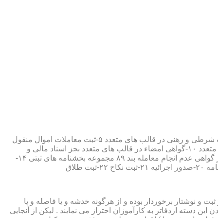
۱-ثبت اسناد مطابق مقررات قانونی ۲-ارائه مواد مصدق از اسناد ثبت شده ۳-تصدیق صحت امضاء،قبول و حفظ اسناد امانتی ۴-ثبت معاملات شرطی و رهنی در قالب های متعدد ۵-ثبت معاملات اموال منقول
۶-ثبت معاملات اموال غیر منقول ۷-ثبت وصیت در قالبهای عهدی و تکمیلی ۸-ثبت اقرارنامه در قالب های متعدد ۹-ثبت وکالت در قالب های متعدد ۱۰-گواهی امضاء در قالب های متعدد بجز اسناد مالی و
معاملاتی ۱۱-تصدیق کپی اسناد و اوراق مراجعین ۱۲-دریافت قبوض سپرده مستاجرین در قالب بند ۵۲ مجموعه بخشنامه های ثبتی ۱۳-صدور گواهی عدم انجام معامله بند ۸۹ مجموعه بخشنامه های ثبتی ۱۴-
ت و نوشتار برخوردار بوده و از هرگونه خدشه و یا فاصله و یا
ین دسته ازدفاتر به کارآموزان احتراز می نمایند . لیکن از آنجایی