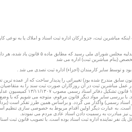
نكه مباشرین ثبت، جزو اركان اداره ثبت اسناد و املاك یا به نوعی كا
ن یاد شده، در شرح وظائف مباشرین ثبت (آنچه كه در ماده ۴۷ قانون سابق مندرج شده بود) تغییراتی را 
 عمل مباشرین ثبت در آن روزگاران صورت ثبت سند را به متقاضیان، 
دفترخانه های اسناد رسمی، به سال 
. با بررسی سایر مواد دیگر قانون مرقوم، متوجه می شویم كه با وضع 
ر اسناد رسمی) واگذار می گردد. و براساس همین طرز تفكر است (برد
ی نیز مبادرت به رسمیت دادن اسناد عادی مردم می نمودند.