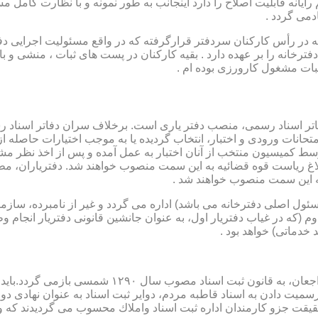
رایانه قابلیت اصلاح را دارد اینجانب به طور نمونه و با نظارت کامل مس
دمی گردد .
ار می باشد که در رأس کارکنان سردفتر قرارگرفته که در واقع مسئولیت اجرایی
فترخانه را بر عهده دارد . بقیه کارکنان در پست های ثبات ، منشی و 
بات مشغول کارورزی بوده ام .
توسط كمیسیون منتخب از آنان اختبار به عمل آمده و پس از اخذ نظر م
به این سمت منصوب خواهند شد .
 (كه مسئول اصلی دفترخانه می باشد) اداره می گردد و غیر از نامبرده، س
وم (كه در غیاب دفتریار اول، به عنوان جانشین قانونی دفتریار انجام 
 خدماتی) خواهد بود .
نطفه اولیه و ابتدایی شكل گیری مركزیتی جهت ثبت رسم
ن اداره ثبت اسناد واملاك محسوب می گردیدند كه وظایف آنان در ماده ۴۷ قانون مرقوم،ا