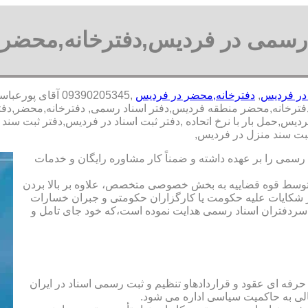
 رسمی در فردیس,دفترخانه,محضر
در فردیس
,
دفترخانه,محضر در فردیس
,09390205345 آق
رخانه,محضر منطقه فردیس,دفتر اسناد رسمی, دفترخانه,محضر,دفتر ث
س,حمل بار با نرخ اتحاده ,دفتر ثبت اسناد در فردیس,دفتر ثبت سند
ثبت سند منزل در فردیس,
رسمی را بر عهده داشته و ضمناً کار مشاوره رایگان و خدمات
ت توسط قوه قضاییه به بخش خصوصی متخصص، علاوه بر بالا بردن
 شکایات علیه حکومت یا کارگزاران حکومتی و جبران خسارات
ی سردفتران اسناد رسمی هدایت نموده است،که خود جای تامل و
 حرفه ای عقود و قراردادهاو تنظیم و ثبت رسمی اسناد در ایران
الی به حاکمیت سیاسی اداره می شود.