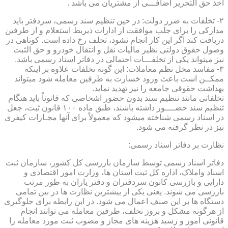
اخذ حق التحریر اضافـــی از مشتریان می باشد .
۲- تخلفات به ضرر دولت: در حین تنظیم سند رسمی، سردفتر باید
مدارکی را برای جلب موافقت از ادارات ذیربط استعلام و از طرفین
دریافت کند اگر این کار انجام نشود، تخلف رخ داده است. کوتاهی در
وصول حقوق دولتی نظیر مالیات نقل و انتقال خودرو و حق الثبت
نیز میتواند یکی از تخلفـــات احتمالی در دفاتر اسناد رسمی باشد.
۳- مفاسد مخل نظم معاملات: این گونه تخلفات علاوه بر اینکه
ممکــن است باعث ورود خسارت به طرفین معامله شود میتواند
بهداشت حقوقی جامعه را نیز تهدید نماید.
تخلفاتی مانند تنظیم سند بدون حضور اشخاصی که قانوناً باید هنگام
تنظیم سند حضــــور داشته باشند، طبق ماده ۱۰۰ قانون ثبت، جعل
در اسناد رسمی شناخته میشود که معمولاً برای آنها مجـازات کیفری
نیز در نظر گرفته می شود.
نظارت بر دفاتر اسناد رسمی:
دفاتر اسناد رسمی توسط سازمان بازرسی کل کشور، سازمان ثبت
اسناد واملاک، اداره کل ثبت استان ها، وزارت امور اقتصادی و
دارایی و بازرسی کانون سردفتران و دفتر یاران به طور مرتب
بازرسی می شوند. یعنی یکی از بیشترین نظارت ها در بین تمامی
دستگاه ها بر این صنف اعمال می شود. در این رابطه برای جلوگیری
از هرگونه مشکل و بروز تخلف، طرفین معامله می توانند انجام
قانونی امور و رسید هزینه های مجاز و مصوب ثبت مورد معامله را