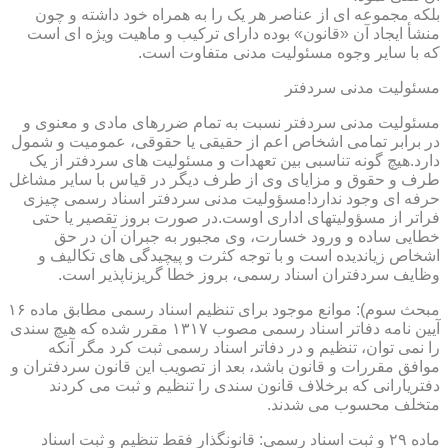
بلکه مجموعه ای از عناصر هر یک را به همراه خود داشته و چون
منشأ ایجاد آن «قانون» بوده دارای ترکیب و ماهیت ویژه ای است
که با سایر وجوه مسئولیت مدنی متفاوت است.
مسئولیت مدنی سردفتر
مسئولیت مدنی سردفتر نسبت به تمام ضررهای مادی و معنوی و
در برابر تمامی اشخاص اعم از حقیقی یا حقوقی، عمومیت و شمول
دارد.هیچ گونه تناسبی بین تعهدات و مسئولیت های سردفتر از یک
طرف و حقوق و مزایای وی از طرف دیگر در قیاس با سایر مشاغل
حرفه ای وجود ندارد!مسؤولیت مدنی سردفتر اسناد رسمی چیزی
فراتر از مسؤولیتهای اداری اوست.در صورت بروز تقصیر یا حتی
خطایی ساده و ورود خسارت، وی مجبور به جبران آن در حق
اشخاص زیاندیده است و با توجه کثرت و پیچیدگی های تکالیف و
وظایف سردفتران اسناد رسمی، بروز خطا گریزناپذیر است.
مبحث سوم): موانع موجود برای تنظیم اسناد رسمی مطابق ماده ۱۶
آیین نامه دفاتر اسناد رسمی مصوب ۱۳۱۷ مقرر شده که هیچ سندی
را نمی توان، تنظیم و در دفاتر اسناد رسمی ثبت کرد مگر آنکه
موافق مقررات و قانون باشد، بعد از تصویب این قانون سردفتران و
دفتریارانی که برخلاف قانون سندی را تنظیم و ثبت می کردند
متخلف محسوب می شدند.
ماده ۲۹ و ثبت اسناد رسمی: قانونگذار فقط تنظیم و ثبت اسناد