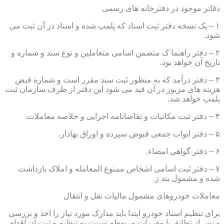
دفاتر موجود در دفترخانه های رسمی
۱ – یک نسخه دفتر ثبت اسناد که پلمپ شده و اسناد در آن ثبت می
شود.
۲ – دفتر راهنما ک متضمن اسامی متعاملین و نوع سند و شماره و
تاریخ آن خواهد بود.
۳ – دفتر درآمد که به منظور ثبت سند مقرر است و شماره قبض
هزینه های مزبور در آن قید می شود این دفتر از طرف سازمان ثبت
پلمپ خواهد شد.
۴ – دفتر ثبت مکاتبات و تقاضانامه اجرایی و خلاصه معاملات.
۵ – دفتر ابواب جمعی قبوض سپرده و اوراق بهادار.
۶ – دفتر گواهی امضاء.
۷ – دفتر ثبت اسامی اشخاص ممنوع المعامله و املاک بازداشت
شده و مشمول بند ز.
معاملات خودروهای مشمول مالیات نقل و انتقال
برای تنظیم اسناد خودرو ابتدا باید مدارک مورد نیاز را اخذ و بررسی
و پس از تطابق با مقررات مربوطه نسبت به تنظیم و ثبت ان اقدام