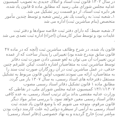
در سال ۱۳۰۲ قانون ثبت اسناد و املاك جدیدی به تصویب كمیسیون
عدلیه مجلس شورای ملی رسید كه مطابق ماده ۵ قانون یاد شده،
هر دایره ثبت اسناد، از دو قسمت زیر تشكیل می شد.
۱ـ شعبه ثبت: به ریاست یك نفر رئیس شعبه و توسط چندین مأمور
متخصص (بنام مباشرین ثبت) اداره می شد
۲ـ شعبه ضبط: كه دارای دفتر ثبت خلاصه سوادها و دفتر ثبت
عایدات بود و توسط سایر كارمندان (اجزاء) اداره ثبت تصدی می شد
.
قانون یاد شده، در شرح وظائف مباشرین ثبت (آنچه كه در ماده ۴۷
قانون سابق مندرج شده بود) تغییراتی را پدیدار ساخت كه از عمده
ترین تغییرات آن می توان به لغو ضمنی دادن صورت ثبت دفاتر
توسط مباشرین ثبت به متقاضیان اشاره داشت. لیكن علیرغم چنین
حذفی، در عمل مباشرین ثبت در آن روزگاران صورت ثبت سند را
به متقاضیان، ارائه می نمودند.تصویب اولین قانون مربوط به تشكیل
مستقل دفترخانه های اسناد رسمی، به سال ۱۳۰۷ باز می گردد.
مطابق ماده ۱ قانون تشكیل دفاتر اسناد رسمی مصوب
۱۳/۱۱/۱۳۰۷ كمیسیون عدلیه مجلس شورای ملی، در نقاطی كه
وزارت عدلیه مقتضی بداند برای ترتیب اسناد رسمی، به عده كافی
دفاتر اسناد رسمی معین خواهد نمود. با بررسی سایر مواد دیگر
قانون مرقوم، متوجه می شویم كه با وضع قانون یاد شده، ثبت
اسناد رسمی به آرامی از سیطره دولتی (به علت كارمند دولت بودن
مباشر ثبت) خارج گردیده و به نهاد خصوصی (دفاتر اسناد رسمی)