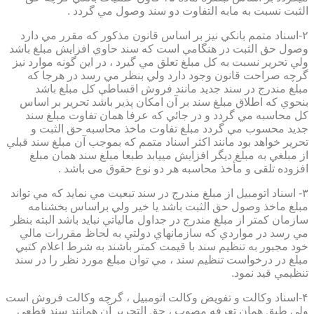
الثبت نسبت به مابه التفاوت دو سند وصول مي گردد .
۲-اسناد متمم بانكي نيز بر اساس قانون مذكور كه مقرر مي دارد
وصول حق الثبت در هنگامي است كه سند حاوي افزايش مبلغ باشد
ولي تحرير نسبت به كل مبلغ تعلق مي گيرد ، در اين گونه موارد نيز
گرچه صراحت قانون وجود دارد ولي بنظر مي رسد در هرجا كه
مبلغ مندرج در سند جديد مانند فروش اقساطي كل مبلغ باشد
بنحوي كه اطلاق مبلغ سند بر آن امكان پذير باشد تحرير بر اساس
كل محاسبه مي گردد و در جائي كه عرفا همان تفاوت مبلغ سند
جديد محسوب مي گردد مبلغ تفاوت ماخذ محاسبه حق الثبت و
تحرير خواهد بود مانند اكثر اسناد متمم كه بموجب آن مبلغ سند قبلي
از مبلغي به مبلغ ديگر افزايش مييابد طبعا مبلغ سند همان مبلغ
افزوده تلقی و مأخذ محاسبه هر دو نوع حقوق می باشد .
۳- اسناد اتومبيل از مبلغ مندرج در سند تبعيت مي نمايد كه مي تواند
مبلغ ماخذ وصول حق الثبت باشد يا خير ولي براساس بخشنامه
سازمان كمتر از مبلغ مندرج در جداول مالياتي نبايد باشد البته بنظر
مي رسد در مواردي كه سازمانهاي دولتي به لحاظ مقررات مالي
خود مجبور به تنظيم سند با قيمت كمتر باشند به شرط اعلام كتبي
مبلغ در درخواست تنظيم سند ، مي توان مبلغ مورد نظر را در سند
تنظيمي قيد نمود.
۴-اسناد وكالت و تفويض وكالت اتومبيل ، گرچه وكالت فروش است
ولي طبق همان تعرفه مصوب ، حق التحرير آن همانند سند قطعي