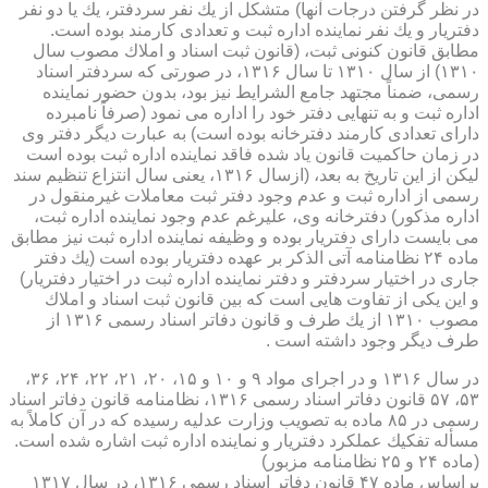
در نظر گرفتن درجات آنها) متشكل از یك نفر سردفتر، یك یا دو نفر
دفتریار و یك نفر نماینده اداره ثبت و تعدادی كارمند بوده است.
مطابق قانون كنونی ثبت، (قانون ثبت اسناد و املاك مصوب سال
۱۳۱۰) از سال ۱۳۱۰ تا سال ۱۳۱۶، در صورتی كه سردفتر اسناد
رسمی، ضمناً مجتهد جامع الشرایط نیز بود، بدون حضور نماینده
اداره ثبت و به تنهایی دفتر خود را اداره می نمود (صرفاً نامبرده
دارای تعدادی كارمند دفترخانه بوده است) به عبارت دیگر دفتر وی
در زمان حاكمیت قانون یاد شده فاقد نماینده اداره ثبت بوده است
لیكن از این تاریخ به بعد، (ازسال ۱۳۱۶، یعنی سال انتزاع تنظیم سند
رسمی از اداره ثبت و عدم وجود دفتر ثبت معاملات غیرمنقول در
اداره مذكور) دفترخانه وی، علیرغم عدم وجود نماینده اداره ثبت،
می بایست دارای دفتریار بوده و وظیفه نماینده اداره ثبت نیز مطابق
ماده ۲۴ نظامنامه آتی الذكر بر عهده دفتریار بوده است (یك دفتر
جاری در اختیار سردفتر و دفتر نماینده اداره ثبت در اختیار دفتریار)
و این یكی از تفاوت هایی است كه بین قانون ثبت اسناد و املاك
مصوب ۱۳۱۰ از یك طرف و قانون دفاتر اسناد رسمی ۱۳۱۶ از
طرف دیگر وجود داشته است .
در سال ۱۳۱۶ و در اجرای مواد ۹ و ۱۰ و ۱۵، ۲۰، ۲۱، ۲۲، ۲۴، ۳۶،
۵۳، ۵۷ قانون دفاتر اسناد رسمی ۱۳۱۶، نظامنامه قانون دفاتر اسناد
رسمی در ۸۵ ماده به تصویب وزارت عدلیه رسیده كه در آن كاملاً به
مسأله تفكیك عملكرد دفتریار و نماینده اداره ثبت اشاره شده است.
(ماده ۲۴ و ۲۵ نظامنامه مزبور)
براساس ماده ۴۷ قانون دفاتر اسناد رسمی ۱۳۱۶، در سال ۱۳۱۷