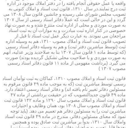
واقعه یا عمل حقوقی انجام یافته را در دفتر املاك موجود در اداره
ثبت درج نمایند.در سال ۱۳۱۰، قانون ثبت اسناد و املاك كنونی به
تصویب مجلس شورای ملی رسیده و جانشین قانون سال ۱۳۰۸ می
گردد و این در حالی است كه عملاً دفاتر اسناد رسمی از سال ۱۳۰۷
به صورت موردی و محلی از اداره ثبت منتزع شده و به صورت نهاد
خصوصی در كنار اداره ثبت مبادرت و به موازات آن به ثبت اسناد
مراجعان می نمودند. به عبارت دیگر عمل ثبت اسناد تا قبل از
تصویب قانون ثبت اسناد و املاك مصوب ۱۳۱۰، هم به وسیله اداره
ثبت (توسط مباشرین دفتر ثبت) و هم به وسیله دفاتر اسناد رسمی
(كه توسط ماده ۱ قانون سال ۱۳۰۷ بنا به صلاحدید وزیر عدلیه، آنهم
به صورت موردی و با صلاحیت محلی تشكیل گردیده بودند) صورت
می گیرد. (برداشت مفهومی از ماده ۱۱ قانون دفاتر اسناد رسمی
مصوب ۱۳۰۷ )
قانون ثبت اسناد و املاك مصوب ۱۳۱۰، كماكان به ثبت توأمان اسناد
رسمی توسط مباشرین ثبت (كه به موجب ماده ۴۹ قانون مرقوم به
مسئولین دفاتر تغییر نام یافته اند) و دفاتر اسناد رسمی اعتقاد دارد.
ماده ۴۹ قانون جدیدالتصویب كه در حقیقت برداشتی از ماده ۴۷
قانون ثبت اسناد و املاك مصوب سال ۱۲۹۰ و ماده ۱۴۲ قانون ثبت
اسناد و املاك مصوب سال ۱۳۰۸ بود، همان وظایف و اختیارات
مباشرین ثبت را به مسئولین دفاتر هم تعمیم می دهد. (باید توجه
نمود كه معنای مسئولین دفاتر، مندرج در ماده ۴۹ قانون ثبت اسناد
واملاك سال ۱۳۱۰، بدواً بر مباشرین ثبت صادق بوده و همچنین
بعدها قابل تعمیم به صاحبان دفاتر اسناد رسمی بوده است) زیرا