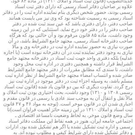
جدیدالتصویب (قانون ثبت اسناد و املاك ۱۳۱۰) در ماده ۸۴ خود،
علاوه بر صاحبان دفاتر اسناد رسمی كه دارای دفتر ثبت اسناد
رسمی بودند، حضور شخص دیگری بنام نماینده اداره ثبت را در دفاتر
اسناد رسمی به رسمیت شناخته بود كه وی نیز می بایست همانند
صاحب دفتر، دارای دفتری باشد كه عین سند ثبت شده در دفتر
صاحب دفتر را در دفتر خود درج نماید. استثنایی كه در این زمینه
وجود داشت، ماده ۸۵ قانون مرقوم بود و آن حالتی بود كه هرگاه
صاحب دفترخانه اسناد رسمی، مجتهد جامع الشرایط باشد، در آن
صورت نیازی به حضور نماینده اداره ثبت در دفترخانه وی و مآلا
نیازی به وجود دفتر نماینده ثبت در آن دفترخانه نبوده است (با اجازه
عدلیه) بلكه دفتری واحد جهت ثبت اسناد در دفترخانه مجتهد جامع
الشرایط قرار داشته و همچنین دفتری در اداره ثبت محل وجود
داشت، تا سندی كه مطابق مقررات از دفتر مجتهد جامع الشرایط
صادر شده و انتساب امضاء مجتهد جامع الشرایط از نظر اداره ثبت
مسلم باشد، به وسیله اجزاء ثبت در دفتر موجود در اداره ثبت نیز
درج گردد. تفاوت دیگری كه بین دو قانون یاد شده (قانون ثبت اسناد
رسمی ۱۳۰۸ و ۱۳۱۰) وجود داشت، بحث اختیاری بودن ثبت املاك و
مالاً نقل و انتقال آن به موجب سند عادی یا رسمی در قانون مقدم و
اجباری شدن آن در قانون موخر است. (توجه به مواد ۴۶ و ۴۷ قانون
ثبت اسناد و املاك ۱۳۱۰ در این زمینه حائز اهمیت فراوان است)تا
سال وضع قانون موخر، به لحاظ وضعیت نامساعد اقتصادی ـ
اجتماعی جامعه ایران، هنوز در همه نقاط این مملكت دفاتر اسناد
رسمی و اداره ثبت تشكیل نشده یا اگر هم تشكیل شده بود، ادارات
و دفاتر تشكیل شده دارای شرایط كیفی و مطلوب نبوده اند. به