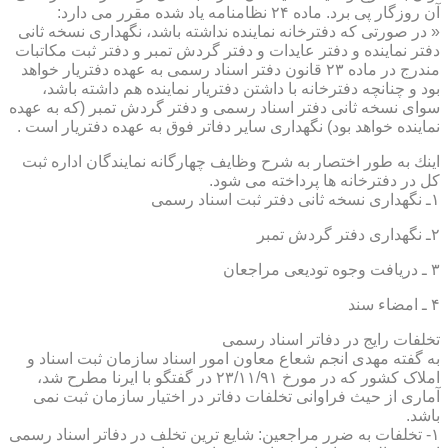
آن روزگار پی برد. ماده ۲۴ نظامنامه یاد شده مقرر می دارد:
« در صورتی كه دفترخانه نماینده نداشته باشد، نگهداری نسخه ثانی
دفتر نماینده و دفتر عایدات و دفتر گردش تمبر و دفتر ثبت مكاتبات
مندرج در ماده ۲۳ قانون دفتر اسناد رسمی به عهده دفتریار خواهد
بود و چنانچه دفترخانه با داشتن دفتریار نماینده هم داشته باشد،
سوای نسخه ثانی دفتر اسناد رسمی و دفتر گردش تمبر (كه به عهده
نماینده خواهد بود) نگهداری سایر دفاتر فوق به عهده دفتریار است .
اینك به طور اختصار به شرح وظایف چهارگانه نمایندگان اداره ثبت
كل در دفترخانه ها پرداخته می شود.
۱ـ نگهداری نسخه ثانی دفتر ثبت اسناد رسمی
۲ـ نگهداری دفتر گردش تمبر
۳ ـ دریافت وجوه تودیعی مراجعان
۴ ـ امضاء سند
تخلفات رایج در دفاتر اسناد رسمی
به گفته مهدی انجم شعاع معاون امور اسناد سازمان ثبت اسناد و
املاک کشور که در مورخ ۲۳/۱۱/۹۱ در گفتگو با ایرنا مطرح شد،
آماری از حیث فراوانی تخلفات دفاتر در اختیار سازمان ثبت نمی
باشد.
۱- تخلفات به ضرر مراجعین: شایع ترین تخلف در دفاتر اسناد رسمی