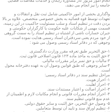
انجام امور مزبور کار مشاوره رایگان و خدمات معاضدت قضایی
جامعه را نیز انجام می دهند،
واگذاری بخشی از امور حاکمیتی شامل ثبت نقل و انتقالات و
تعهدات توسط قوه قضائیه به بخش خصوصی متخصص، علاوه بر بالا
بردن دقت در تنظیم اسناد و سلب مسئولیت حاکمیت در این زمینه،
قسمت مهمی از شکایات علیه حکومت یا کارگزاران حکومتی و
جبران خسارات ناشی از اشتباه در تنظیم اسناد را به سمت گروهی
از خود مردم یعنی سردفتران اسناد رسمی هدایت نموده است.
وجوهی که در دفاتر اسناد رسمی وصول می شود :
۱-حق التحریر طبق تعرفه مقرر وزارت دادگستری.
۲-حق الثبت به ماخذ ماده ۱۲۳ قانون اصلاحی قانون ثبت.
۳-مالیات و حق تمبر برابر مقررات مالیاتی.
۴-سایر وجوهی که طبق قوانین وصول آن به عهده دفترخانه محول
است.
مراحل تنظیم سند در دفاتر اسناد رسمی:
۱- احراز هویت.
۲- احراز اهلیت.
۳- احراز اصالت و اعتبار مستندات سند.
۴- احراز انجام مقررات قانونی و انجام مکاتبات لازم و اطمینان از
عدم منع قانونی تنظیم سند.
۵- وصول حق التحریر، حق الثبت و سایر حقوق دولتی.
۶- تنظیم اوراق سند و تایید آن توسط متعاملین.