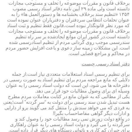
برخلاف قانون و مقررات موضوعه را تخلف و مستوجب مجازات
دانسته است ولی ماده ۲۹ آیین نامه دفاتر اسناد رسمی مصوب
۱۳۵۴ «تنظیم سند برخلاف بخشنامه ها و دستورالعمل ها» را به
عنوان تخلفات انتظامی سردفتران و دفتریاران عنوان نموده است
که مورد نظر قانونگذار نبوده است،قانون فقط تنظیم و ثبت اسناد
برخلاف قانون و مقررات موضوعه را تخلف و مستوجب مجازات
دانسته است.در کشور ایران موانع ایجادشده بر سر راه تنظیم
سندرسمی موجب روی گردانی مردم از تنظیم اسنادرسمی شده
است. این مشکلات زمینه ساز دعوی و باعث افزایش حضور مردم
در محاکم و مراجع قضایی است.
دفتر اسناد رسمی چیست
برای تنظیم رسمی اسناد استعلامات متعددی نیاز است.از جمله
دلایلی که مانع مراجعه مردم برای تنظیم اسناد به صورت رسمی در
دفترخانه ها می شود، این است که دولت اسناد رسمی را به عنوان
وسیله ای برای وصول مطالبات خود قرار می دهد.
یکی از مطالبی که به عنوان مانع در کتابت معاملات مردم مطرح
هست تبدیل شدن سند رسمی برای دولت به “سر گردنه” است؛یعنی
به فردی که می خواهد سندش را منتقل کند می گویند برو از دارایی
و ادارات دیگر گواهی مفاصاحساب بگیر!!
در واقع دولت زورش نمی رسد مطالبات خود را وصول کند و
سرگردنه را می گیرد و دولت اسناد رسمی را به عنوان راهکاری
برای جبران کم کاری و ناتوانی دستگاه های دیگر قرار داده است.