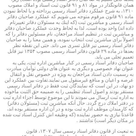
همان قانونگذار در مواد ۸۱ و ۹۱ قانون ثبت اسناد و املاك مصوب
۱۳۱۰، به شرح عملكرد دفاتر اسناد رسمی پرداخته و با لحاظ نمودن
ماده ۹۱ قانون مرقوم متوجه می شویم كه عملكرد صاحبان دفاتر
اسناد رسمی و مباشرین ثبت (كه اینك به مسئولان دفاتر تغییرنام
داده اند) واحد بوده است، لذا به لحاظ وحدت عملكرد صاحبان دفاتر
و مباشرین ثبت در تنظیم اسناد مراجعان، نام مسئولین دفاتر را كه
اصولاً برای مباشرین ثبت انتخاب نموده، و همین معنا را به صاحبان
دفاتر اسناد رسمی نیز قابل تسری می داند. حتی این نقطه نظر
بعدها در ماده ۲۹ قانون دفاتر اسناد رسمی مصوب ۱۳۵۴ نیز قابل
تعمیم تجلی می یابد.
صاحبان دفاتر اسناد رسمی در كنار مباشرین اداره ثبت، یكی به
عنوان نهاد خصوصی و دیگری به عنوان های دولتی توأمان مبادرت
به رسمیت دادن اسناد مراجعان به ویژه در خصوص نقل و انتقال
عرصه و اعیان و منافع غیرمنقول می نمایند.تفاوت بین عملكرد این
دو نهاد، در این است كه نمایندگان ثبت فقط در دفاتر اسناد رسمی
مستقر بودند و اصول اسناد تنظیمی را به ضمیمه حق الثبت مأخوذه
به اداره ثبت ارسال می نمودند تا این موضوع توسط اجزاء اداره ثبت
در دفتر املاك درج گردد. حال آنكه مباشرین ثبت (مسئولان دفاتر)
كه كارمندان موظف اداره ثبت بوده و در آن اداره مستقر بوده اند،
قاعدتاً نیازی به حضور نماینده (كه وظیفه اش كنترل اسناد ثبت شده
در مكان دیگر است) نداشتند .
به تبعیت از قانون دفاتر اسناد رسمی سال ۱۳۰۷، قانون