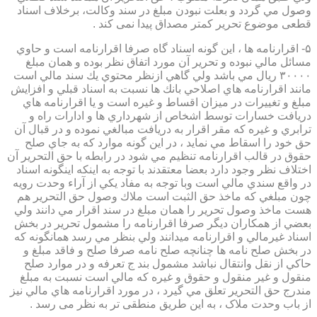
وصول مي گردد و بعلت نبودن مبلغ در سند وكالت، برخلاف اسناد
قطعی موضوع تحریر کمتر مصداق پیدا نمی کند .
۵- اقرارنامه ها ، اين گونه اسناد گاه صرفا اقرارنامه است و حاوي
مسائل مالي نبوده و تحرير آن مورد اتفاق نظر بوده و همان مبلغ
۳۰۰۰۰ ريال مي باشد ولي گاهي ازنظر محتوي يك سند مالي است
مانند اقرارنامه هاي اصلاحي بانك ها نسبت به اسناد قبلي و افزايش
مبلغ و تغييرات در ميزان اقساط و غيره است و يا اقرارنامه هاي
دريافت خسارات توسط اشخاص از شهرداري ها و ادارات راه و
ترابري و غيره كه مقر اقرار به دريافت مبالغي نموده و در قبال آن
حق خود را اسقاط مي نمايد ، در اين گونه موارد كه به جاي صلح
حقوق در قالب اقرارنامه تنظيم مي شود در رابطه با حق التحرير آن
اختلاف نظر وجود دارد بعضا معتقدند با توجه به اينكه اينگونه اسناد
در واقع سندي مالي است وبا توجه به مفاد يكي از آراء وحدت رويه
چون مبلغي كه ماخذ حق الثبت است ملاك وصول حق التحرير هم
هست ماخذ وصول تحرير را همان مبلغ در سند اقرار مي دانند ولي
بعضي از همكاران ديگر صرفا اقرارنامه را مشمول تحرير در بخش
اسناد غيرمالي و اقرارنامه ميدانند ولي بنظر مي رسد همانگونه كه
در بخش صلح نامه ها چنانچه صلح نامه صرفا صلح و فاقد مبلغ و
حاكي از نقل وانتقال نباشد مشمول بند ج تعرفه و در موارد صلح
منقول و غير منقول و حقوق و غيره كه مالي است نسبت به مبلغ
مندرج حق التحرير تعلق مي گيرد ، در مورد اقرارنامه هاي مالي نيز
از باب وحدت ملاک ، به این طریق منطقی تر به نظر می رسد .