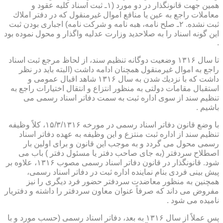
همین جهت قانونگذار در دو مورد (۱ـ ثبت اسناد كلیه عقود و
معاملات راجع به عین یا منافع اموال غیرمنقول كه در دفتر املاك
ثبت نشده. ۲ـ صلح نامه، هبه نامه و شركت نامه) اجباری بودن ثبت
این گونه اسناد را به صلاحدید وزارت عدلیه واگذار و محول نموده بود
.
تا سال ۱۳۱۶ وضعیت دوگانه تنظیم سند، از لحاظ مرجع ثبت اسناد
راجع به اموال غیرمنقول همچنان ادامه داشت (البته باید در نظر
داشت كه با نزدیك شدن به سال ۱۳۱۶ شاهد اقبال عمومی و
استقبال مقامات دولتی به منظور انتزاع و انتقال اختیارات راجع به
تنظیم سند از سوی اداره ثبت به سمت دفاتر اسناد رسمی می
باشیم .
با وضع قانون دفاتر اسناد رسمی در مورخه ۱۵/۳/۱۳۱۶، كلاً وظیفه
تنظیم سند از اداره ثبت منتزع و این وظیفه به عهده دفاتر اسناد
رسمی محول می گردد و به موجب این قانون و برای اولین بار
اصطلاح سردفتر (به جای صاحب دفتر یا مسئول دفتر ) باب می
شود. قانونگذار در قانون دفاتر اسناد رسمی مصوب ۱۳۱۶، علاوه بر
پیش بینی فردی بنام نماینده اداره ثبت در دفاتر اسناد رسمی،
همچنین به منظور معاضدت سردفتر حضور فرد دیگری را نیز
مفروض می داند كه صرفاً عنوان معاون سردفتر را داشته و دفتریار
نامیده می شود .
پس عملاً از سال ۱۳۱۶ به بعد، دفاتر اسناد رسمی (حسب مورد و با