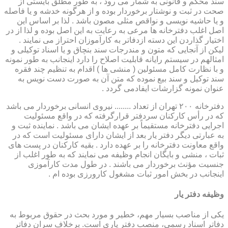
سند محکم و قانونی به شمار می رود ، به طور مطلق بایستی از
صحت در ثبت و نوشتار برخوردار بوده و از هرگونه خدشه و یا فاصله
و یا حاشیه نویسی و نواقص مثلی مصون باشد . لذا بر اساس این
اصل اغلب دفترخانه ها مرعی به رعایت به این اصل بوده و لذا از در
اختیار گذاردن این دسته ازدفاتر به کارآموزان احتراز می نمایند .
لیکن از آنجایی که متون و مندرجات سند بنچاق و یا اسناد توکیلی و
امثالهم در سیستم رایانه قابلیت اصلاح را دارد اینجانب به طور نمونه
و با نظارت کامل مسئولین ( منشی ها ) اقدام به تنظیم چند فقره
سند توکیل و سند بیع نموده که متن آن به صورت دست نویس به
عنوان نمونه گزارشات ایفادمی گردد .
دفترخانه ۲۰۰ تهران از تعداد ........ نیروی انسانی برخوردار می باشد
که در رأس کارکنان سردفتر قرارگرفته که در واقع مسئولیت
اجرایی دفترخانه مستقیماً بر عهده ایشان می باشد . نماینده ثبت و
به عبارتی دیگر دفتر یار بعد از ایشان دارای مسئولیت است که در
واقع معاونت دفترخانه را بر عهده دارد . بقیه کارکنان در پست های
ثبات ، منشی و بایگان انجام وظیفه می نمایند که به طور اغلب از
جنسیت مؤنث برخوردار می باشند . در طول مدت کارآموزی
اینجانب در بخش امور ثبات مشغول کارورزی بوده ام .
وظیفه دفتر یار
یكی از مناصب بسیار مهم، خطیر و مورد بحث در حقوق مربوط به
دفاتر اسناد رسمی، منصب دفتر یاری است. برخلاف سران دفاتر