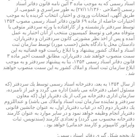
اسناد رسمی كه به موجب ماده ۳ آئین نامه قانون دفاتر اسناد
رسمی (اصلاحی ۲۷/۱۱/۱۳۶۰) به طور سراسری و عمومی، از
طریق آگهی، امتحانات ورودی و اختبار، انتخاب گردیده یا به موجب
اختیارات حاصله از ماده ۶۹ قانون دفاتر اسناد رسمی مصوب ۱۳۵۴
توسط سردفتر بازنشسته و از كارافتاده یا ورثه سردفتر متوفی یا
متوفاه معرفی و توسط كمیسیون منتخب از آنان اختبار به عمل
آمده و پس از اخذ نظر مشورتی كانون سردفتران و دفتریاران،
دادستان محل یا دادگاه بخش (حسب مورد) توسط سازمان ثبت
اسناد و املاك كشور پیشنهاد و با ابلاغ ریاست قوه قضائیه به این
سمت منصوب خواهند شد. دفتریاران، مطابق قسمت اخیر ماده ۳
قانون دفاتر اسناد رسمی ۱۳۵۴، بنا به پیشنهاد سردفتر و به موجب
ابلاغ سازمان ثبت اسناد و املاك كشور به این سمت منصوب خواهند
شد .
از سال ۱۳۵۴ به بعد، دفترخانه اسناد رسمی توسط یك سردفتر (كه
مسئول اصلی دفترخانه می باشد) اداره می گردد و غیر از نامبرده،
سازمان اداری دفترخانه مركب از یك دفتریار اول (كه معاون
سردفتر و نماینده سازمان ثبت اسناد واملاك می باشد) و عنداللزوم
یك دفتریار دوم (كه در غیاب دفتریار اول، به عنوان جانشین قانونی
دفتریار انجام وظیفه خواهد نمود و در سایر موارد به عنوان كارمند
دفترخانه محسوب می گردد) و تعدادی كارمند (سندنویس، ثبات
واپراتور كامپیوتر و كارمند خدماتی) خواهد بود .
تاریخچه شكل گیری دفاتر اسناد رسمی: