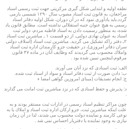
نطفه اولیه و ابتدایی شكل گیری مركزیتی جهت ثبت رسمی اسناد
مراجعان، به قانون ثبت اسناد مصوب سال ۱۲۹۰ شمسی بازمی
گردد.باید یادآوری نمود كه در آن دوران، شكل اولیه دفاتر اسناد
رسمی به هیچ عنوان جنبه استقلالی نداشته است. مطابق قانون یاد
شده، به منظور رسمیت دادن به اسناد قاطبه مردم، دوایر ثبت
اسناد به عنوان نهادی دولتی، از دو قسمت ۱ ـ مباشرین ثبت اسناد
۲ـ دفتر راكد تشكیل می گردید. مباشرین ثبت اسناد (اسلاف دولتی
سران دفاتر امروزی)، در حقیقت جزو كارمندان اداره ثبت اسناد
واملاك محسوب می گردیدند كه وظایف آنان در ماده ۴۷ قانون
مرقوم،اینچنین تبیین شده بود .
الف: ثبت اسنادی كه نزد آنان می آورند.
ب: دادن صورت از ثبت دفاتر اسناد و سواد از اسناد ثبت شده.
ج: انجام تصدیقات (مبنای امروزین گواهی امضا ء
د: پذیرش و حفظ اسنادی كه در نزد مباشرین ثبت امانت می گذارند
.
چون مراكز تنظیم اسناد رسمی در ادارات ثبت مستقر بودند و به
علت اینكه مباشرین ثبت، جزو اركان اداره ثبت اسناد و املاك یا به
نوعی كارمند و نماینده دولت محسوب می شدند، لذا در آن زمان
نیازی به وجود نماینده یا دفتریار احساس نمی شد .