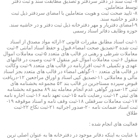
۷- ثبت سند در دفتر سردفتر و تصدیق مطابقت سند و ثبت دفتر
توسط متعاملین.
۸- تایید صحت ثبت و هویت متعاملین با امضای سردفتر ذیل ثبت
دفتر و حاشیه سند.
۹-امضای دفتریار و مهر دفترخانه ذیل ثبت دفتر و در حاشیه سند.
حوزه وظایف دفاتر اسناد رسمی
۱-ثبت اسناد مطابق مقررات قانونی ۲-ارائه مواد مصدق از اسناد
ثبت شده ۳-تصدیق صحت امضاء،قبول و حفظ اسناد امانتی ۴-ثبت
معاملات شرطی و رهنی در قالب های متعدد ۵-ثبت معاملات اموال
منقول ۶-ثبت معاملات اموال غیر منقول ۷-ثبت وصیت در قالبهای
عهدی و تکمیلی ۸-ثبت اقرارنامه در قالب های متعدد ۹-ثبت وکالت
در قالب های متعدد ۱۰-گواهی امضاء در قالب های متعدد بجز اسناد
مالی و معاملاتی ۱۱-تصدیق کپی اسناد و اوراق مراجعین ۱۲-دریافت
قبوض سپرده مستاجرین در قالب بند ۵۲ مجموعه بخشنامه های
ثبتی ۱۳-صدور گواهی عدم انجام معامله بند ۸۹ مجموعه بخشنامه
های ثبتی ۱۴-ثبت رضایت نامه ۱۵-ثبت تعهد نامه ۱۶-ثبت اجاره نامه
۱۷-ثبت معاملات سرقفلی ۱۸-ثبت وقف نامه و اسناد موقوفه ۱۹-
ثبت اسناد ضمانت نامه ۲۰-صدور اجرائیه ۲۱-ثبت نکاح ۲۲-ثبت
طلاق
فعالیت های انجام شده :
با عنایت به اینکه دفاتر موجود در دفترخانه ها به عنوان اصلی ترین