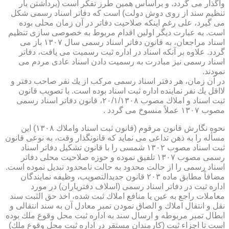
واگذار می گردد. و براساس همین طرز تفكر است (برداشتن بار
تنظیم سند از روی دوش دولت) است كه دفاتر اسناد رسمی شكل
می گیرد، علی رغم اینكه صلاحیت دفاتر در آن زمان محلی بوده
است. به عبارت دیگر اولین اقدام مربوط به خصوصی سازی تنظیم
اسناد مراجعان، به قانون دفاتر اسناد رسمی سال ۱۳۰۷ باز می
گردد. علاوه بر آنكه اسناد در اداره ثبت رسمیت می یافت، دفاتر
اسناد رسمی نیز مبادرت به رسمیت دادن اسناد عادی مردم می
نمودند.
در آن زمان، هر دفتر اسناد رسمی مركب از یك نفر صاحب دفتر و
لااقل یك نفر نماینده اداره ثبت اسناد بوده است. با تصویب قانون
ثبت اسناد و املاك مصوب ۲۰/۱/۱۳۰۸، قانون دفاتر اسناد رسمی
مصوب ۱۳۰۷ عملاً منسوخ می گردد .
نحوه نگارش قانون مرقوم (قانون ثبت اسناد واملاك ۱۳۰۸) این
مسأله را به ذهن تداعی می نماید كه قانونگذار وقت، به نوعی قانون
ثبت اسناد مصوب ۱۳۰۲ شمسی را با قانون تشكیل دفاتر اسناد
رسمی مصوب ۱۳۰۷ تلفیق نموده و حوزه صلاحیت محلی دفاتر
اسناد رسمی را از حالت محدود به حالت نامحدود تبدیل نموده است.
مضافاً مطابق ماده ۲۰۳ قانون جدیدالتصویب، وظیفه نمایندگان
اداره ثبت در دفاتر اسناد رسمی (اسلاف دفتریاران) در مورد
معاملات راجع به عین یا منافع املاك ثبت شده، اخذ حق الثبت سند
نقل و انتقال املاك و الصاق نمودن تمبر معادل آن به سند انتقالی و
ابطال تمبر مربوطه و ارسال سند به اداره ثبت محل وقوع ملك بوده
است تا اجزاء ثبت (كارمندان مستقر در اداره ثبت محل وقوع ملك)