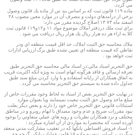
مي گردد.
ماده ۱۱۹ قانون ثبت كه بر اساس بند س از ماده يك قانون وصول
برخي از درآمدهاي دولت و مصرف آن در موارد معين مصوب ۲۸
اسفند ماه ۷۳ ۱۳ اصلاح گرديده مقرر مي دارد:
براي ثبت ملك دردفتر املاك موضوع مواد ۱۱ و۱۲و۱۱۹ قانون ثبت
كلا به ازاء هر ده هزار ريال يك هزار ريال دريافت مي شود .
ملاك محاسبه حق الثبت املاك، حد اقل قيمت منطقه اي ودر
نقاطي كه قيمت منطقه اي تعيين نشده طبق برگ ارزيابي ادارات
ثبت خواهد بود .
حق التحرير اسناد مالي:در اسناد مالي محاسبه حق التحرير طبق
تعرفه ارسالي و فاقد هرگونه ابهام است به ويژه آنكه اكثريت قريب
به اتفاق همكاران از رايانه استفاده و با وارد كردن مبلغ سند طبق
جداول داده شده به سيستم حق التحرير محاسبه مي گردد .
در نهايت حق التحرير بعض از اسناد به لحاظ وجود مقررات خاص از
مبلغ ماخذ وصول حق الثبت تبعيت نمينمايند ويا بعنوان موارد
استنائات قانوني حق التحرير خاص خود را دارند و بعض ديگر بعلت
نبود مقررات صريح و عدم وجود مصداق با ابهام روبرو و در مناطق
مختلف و نزد همكاران نظريات و رويه هاي عملي متفاوتي را بوجود
آورده است كه مختصرا به مواردي از آن اشاره ميگردد :
۱- اسناد فروش اقساطي بانكها كه در تعقيب مشاركت مدني منعقد
ميگردد بر اساس تبصره ماده ۱۵ قاون عمليات بانكي گرچه حق