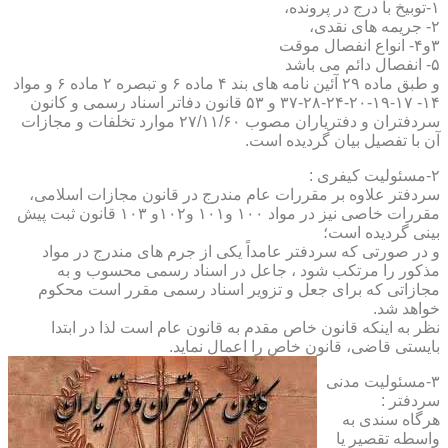
۱-توبیخ با درج در پرونده،
۲- جریمه های نقدی،
۳و۴- انواع انفصال موقت
۵- انفصال دائم می باشد
و طبق ماده ۲۹ آئین نامه های بند ۴ ماده ۶ و تبصره ۲ ماده ۶ و مواد
۱۴- ۱۷-۱۹-۲۰-۲۴-۲۸-۳۷ و ۵۳ قانون دفاتر اسناد رسمی و کانون
سردفتران و دفتریاران مصوب ۲۷/۱۱/۶۰ موارد تخلفات و مجازات
آن با تفصیل بیان گردیده است.
۲-مسئولیت کیفری :
سردفتر علاوه بر مقررات عام مندرج در قانون مجازات اسلامی،
مقررات خاصی نیز در مواد ۱۰۰ و۱۰۱ و۱۰۲و ۱۰۳ قانون ثبت پیش
بینی گردیده است؛
و در صورتی که سردفتر عامداً یکی از جرم های مندرج در مواد
مذکور را مرتکب شود ، جاعل در اسناد رسمی محسوب و به
مجازاتی که برای جعل و تزویر اسناد رسمی مقرر است محکوم
خواهد شد.
نظر به اینکه قانون خاص مقدم به قانون عام است لذا در ابتدا
بایستی قاضی، قانون خاص را اعمال نماید.
۳-مسئولیت مدنی
سردفتر :
هرگاه سندی به
واسطه تقصیر یا