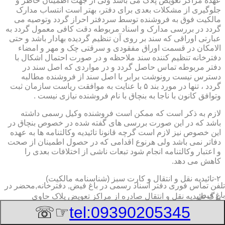
عهده مراکز تعویض پلاک می باشد ولی از جهت اطمینان خاطر و
جلوگیری از مشکلات بعدی برای دفتر، بهتر است انتساب مدارک
مالکیت فوق به فروشنده توسط سردفتر احراز گردد وتوصیه می
گردد در بررسی مدارک و اسناد مربوطه دقت کافی معمول گردد به
عبارتی اوراقی که سند بر روی آن تنظیم گردیده بهادار باشد و حتی
الامکان در قسمت اوراق مفقودی و سرقتی چک و مهر و امضاء
دفترخانه تنظیم کننده سند ملاحظه و در صورت احتمال اشکال با
دفتر مربوطه تماس حاصل گردد و در مواردی که اصل سند در
دسترس نیست رونوشت برابر با اصل سند از فروشنده مطالبه
گردد ، تنها در مورد بند ۵ با عنایت به موافقت ریاست سازمان ثبت
وتوافق کانون با ناجا به بنچاق با نام فروشنده نیازی نیست .
لازم به ذکر است که ممکن است فروشنده وکیل رسمی داشته
باشد که در این صورت بررسی های گفته شده در خصوص بنچاق در
این خصوص نیز لازم است گرچه قانونا تائیدیه وکالتنامه ها به عهده
دفاتر نمی باشد ولی هرنوع اقدامی که در حصول اطمینان از صحت
و اعتبار وکالتنامه انجام شود تبعات ناشی از اختلافات بعدی را
کاهش می دهد.
۲-تائیدیه نقل و انتقال و کارت سبز (شناسنامه مالکیت)
تلفن تماس فوری
دفتر اسناد رسمی در باغ فیض, دفترخانه,محضر در
باغ فیض
برگ تائیدیه نقل و انتقال صادره از مراکز تعویض پلاک حاوی
مشخصات کامل خودرو اعم از نوع ، سیستم ، مدل ، رنگ ، شماره
☞☏
tel:09390205345
موتور و شاسی ، تیپ و بخصوس شماره شناسه خودرو ( VIN ) در
صدر صفحه و مشخصات فروشنده و خریدار اعم از مشخصات