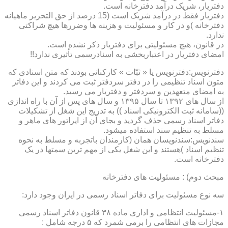
دفتریار، شریک درآمد دفترخانه است.
دفتریار فقط در درآمد شریک است (15 درصد از حق التحریر ماهیانه
دفترخانه )و در کار و مسئولیت و هزینه ها وضررها هیچ شراکتی
ندارد.
در قانون، هیچ مسئولیتی برای دفتریار ذکر نشده است.
امضای دفتریار در اعتباربخشی به اسنادرسمی تأثیری ندارد!!
دفترنویس:دفترنویس یا « ثبّات » کارکنانی بودند که متن اسنادی که
متون اسناد تنظیمی را در دفتر سردفتر ثبت می کردند و این دفاتر
به امضای متعهدین و سردفتر و دفتریار می رسید.
از سال های ۱۳۹۲ تا سال ۱۳۹۵ و سال های پس از آن با راه اندازی
((سامانه ثبت الکترونیکی اسناد )) به تدریج این شغل از تشکیلات
دفاتر اسناد رسمی حذف گردید و بجای آن از اپراتور های ماهر و
مسلط به تنظیم سند استفاده میشود.
سندنویس:سندنویسان همان (کارمندان باتجربه و مسلط به نحوه
تنظیم اسناد )هستند و این شغل یکی از مهم ترین سمتها در یک
دفترخانه است.
مبحث دوم) : مسئولیت های دفترخانه
سه نوع مسئولیت برای دفاتر اسناد رسمی در ایران وجود دارد:
۱-مسئولیت انتظامی و اداری ماده ۳۸ قانون دفاتر اسناد رسمی
مجازات های انتظامی را برمی شمرد که ۵ درجه شامل :