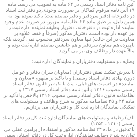
آئین نامه دفاتر اسناد رسمی در ۶۴ ماده به تصویب می رسد. ماده
۱۹ آئین نامه مرقوم كماكان بر ضرورت وجودی دو دفتر ثبت اسناد
در دفترخانه (دفتر سردفتر و دفتر نماینده ثبت) تأكید نموده بود. به
همین دلیل، بر طبق ماده ۲۴ نظامنامه مزبور، در صورت عدم وجود
نماینده اداره ثبت در دفترخانه، دفتریار وظیفه نماینده اداره ثبت را
نیز عهده دار بوده است. دفتریار مذكور (صرفاً و فقط علاوه بر
معاونت در این حالت) تنها معاون سردفتر محسوب نمی گردید، بلكه
نامبرده هم معاون سردفتر و هم جانشین نماینده اداره ثبت بوده و
مآلاً عهده دار وظائف وی نیز می گردید.
وظایف و مسئولیت دفتریاران و نمایندگان اداره ثبت:
با پذیرش تفكیك نقش دفتریاران (معاونان سران دفاتر و عوامل
درون نهادی دفاتر اسناد رسمی) و با تأكید بر مفهوم «معاون و
نماینده» در قسمت های قبلی، اینك با تكیه بر قانون دفاتر اسناد
رسمی مصوب ۱۳۱۶ و آئین نامه دفاتر اسناد رسمی ۱۳۱۷ و
نظامنامه قانون دفاتر اسناد رسمی مصوب ۱۳۱۶ بالاخص با تأكید بر
ماده ۲۴ و ۲۵ نظامنامه مذكور به شرح وظائف و مسئولیت های
تفكیكی نمایندگان اداره ثبت كل و دفتریاران می پردازیم .
الف) وظیفه و مسئولیت های نمایندگان اداره ثبت كل در دفاتر اسناد
رسمی (۱۳۱۰ ـ ۱۳۵۴)
با تدقیق در ماده ۲۴ نظامنامه مذكور و استفاده از براهین عقلی می
توان به شرح وظایف نمایندگان اداره ثبت كل در دفاتر اسناد رسمی