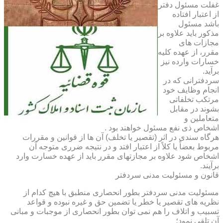
غفلت مسئول دفتر
از اعتبار افتاده
باشد مسئول
مذکور باید علاوه بر
مجازات های
مقرر، از عهده کلیه
خسارات وارده نیز
برآید.
سردفترانی که در
انجام وظایف خود
مرتکب تخلفاتی
بشوند در مقابل
متعاملین و
اشخاص ذی نفع مسئول خواهند بود .
هرگاه سندی در اثر (تقصیر یا تخلف) آن ها از قوانین و مقررات
مربوط بعضاً یا کلاً از اعتبار افتد و در نتیجه ضرری متوجه آن
اشخاص شود علاوه بر مجازتهای مقرر باید از عهده خسارت وارد
برآیند.
قانون و مسئولیت مدنی سردفتر
مسئولیت مدنی سردفتر بطور انحصاری منطبق با هیچ کدام از
نظریه های تقصیر یا خطر یا تضمین حق و غیره نبوده و قواعد
تسبیب و اتلاف را هم نمی توان بطور انحصاری از موجبات و مبانی
آن تلقی نمود؛