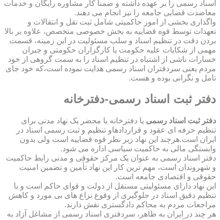
اسناد رسمی را بر عهده داشته و ضمناً کار مشاوره رایگان و خدمات
معاضدت قضایی جامعه را نیز انجام می دهند.
واگذاری بخشی از امور حاکمیتی شامل ثبت نقل و انتقالات و
تعهدات توسط قوه قضاییه به بخش خصوصی متخصص، علاوه بر بالا
بردن دقت در تنظیم اسناد و سلب مسئولیت در این زمینه، قسمت
مهمی از شکایات علیه حکومت یا کارگزاران حکومتی و جبران
خسارات ناشی از اشتباه در تنظیم اسناد را به سمت گروهی از خود
مردم یعنی سردفتران اسناد رسمی هدایت نموده است،که خود جای
تامل و نگرانی بوده و هست.
دفتر ثبت اسناد رسمی-دفترخانه
دفتر ثبت اسناد رسمی
یا دفترخانه یا محضر یک نهاد مدنی برای
تنظیم حرفه ای عقود و قراردادهاو تنظیم و ثبت رسمی اسناد در
ایران است.هرچند این نهاد زیر نظر قوه قضاییه است ولی بدون
وابستگی مالی به حاکمیت سیاسی اداره می شود.
دفتر اسناد رسمی به عنوان یک مرکز حقوقی و مدنی رابط حاکمیت
و شهروندان است، مهم ترین کار این نهاد تأمین و تضمین امنیت
حقوقی و اقتصادی جامعه است.
این نهاد دارای مسئولیتی مستقل از دولت و قوای حاکم است و با
تنظیم دقیق اسناد در جلوگیری از وقوع نزاع های بی مورد و کاهش
مراجعات مردم به محاکم دادگستری نقش دارند.
هر چند در ایران به ظاهر، سردفتری اسناد رسمی از مشاغل آزاد به