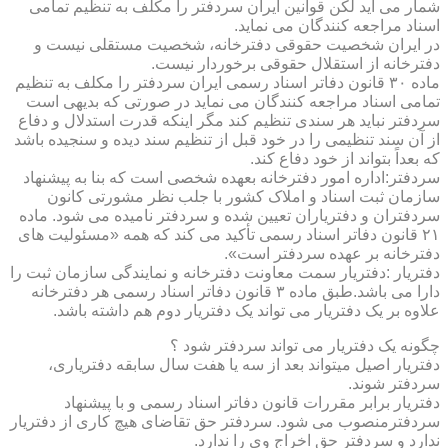
شمار می آید لکن قوانین ایران سردفتر را مکلف به تنظیم تمامی
اسناد مراجعه کنندگان می نماید.
در ایران شخصیت حقوقی دفترخانه، شخصیت مستقلی نیست و
دفترخانه از استقلال حقوقی برخوردار نیست.
ماده ۳۰ قانون دفاتر اسناد رسمی ایران سردفتر را مکلف به تنظیم
تمامی اسناد مراجعه کنندگان می نماید در صورتی که بدیهی است
سردفتر نباید هر سندی تنظیم کند مگر اینکه قدرت استدلال و دفاع
از آن سند تنظیمی را در خود قبل از تنظیم سند دیده و سنجیده باشد
که بعداً بتواند از خود دفاع کند.
سردفتر:اداره امور دفترخانه بعهده شخصی است که بنا به پیشنهاد
سازمان ثبت اسناد و املاک کشور با جلب نظر مشورتی کانون
سردفتران و دفتریاران تعیین شده و سردفتر نامیده می شود. ماده
۲۱ قانون دفاتر اسناد رسمی تأکید می کند که همه «مسئولیت های
دفترخانه بر عهده سردفتر است».
دفتریار :دفتریار سمت معاونت دفترخانه و نمایندگی سازمان ثبت را
دارا می باشد.طبق ماده ۳ قانون دفاتر اسناد رسمی هر دفترخانه
علاوه بر یک دفتریار می تواند یک دفتریار دوم هم داشته باشد.
چگونه یک دفتریار می تواند سردفتر شود ؟
دفتریار اصیل میتواند بعد از سه یا هفت سال سابقه دفتریاری،
سردفتر شوند.
دفتریار برابر مقررات قانون دفاتر اسناد رسمی و با پیشنهاد
سردفترمنصوب می شود. سردفتر حق تقاضای هیچ کاری از دفتریار
ندارد و سردفتر حق اخراج وی را ندارد.