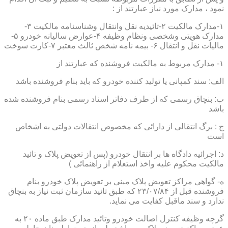
نمود ، مدارک مورد نیاز عبارتند از :
۱-مدارک مالکیت ۲-تائیدیه نقل وانتقال وشناسنامه مالکیت ۳-
مدارک هویتی وشخصی ونظام وظیفه ۴-عوارض سالیانه خودرو ۵-
مالیات نقل و انتقال ۶- بیمه نامه شخص ثالث معتبر ۷-کارت سوخت
۱- مدارک مربوط به مالکیت فروشنده که عبارتند از
الف: سند کمپانی یا تولید کننده خودرو که باید بنام فروشنده باشد
ب: بنچاق رسمی که از طرف دفاتر اسناد رسمی بنام فروشنده شده
باشد
ج : برگ انتقالی از دارائی که مخصوص انتقالات دولتی به اشخاص
است
د: اجرائیه دادگاه ها بر انتقال خودرو (پس از تعویض پلاک و تائید
مالکیت محکوم علیه واخذ استعلام از راهنمائی )
ه- گواهی مراکز تعویض پلاک مبنی بر تعویض پلاک خودرو بنام
فروشنده قبل از ۲۳/۰۷/۸۴ که طبق تائید سازمان ثبت نیاز به بنچاق
ندارد و سند ماقبل کفایت می نماید.
گرچه وظیفه کنترل اصالت خودرو وتائید مدارک طبق ماده ۲۰ به