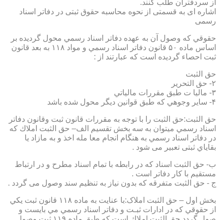
از سردفتران طلب کنند.
اشاره ای به قسمتی از نحوه محاسبه حقوق ثبتی در دفاتر اسناد
رسمی
حقوقي كه وصول آن به عهده دفاتر اسناد رسمي محول گرديده بر
اساس ماده ۵۰ قانون دفاتر اسناد رسمي و مواد ۱۱۸ به بعد قانون
ثبت احصاء گرديده است كه عبارتند از :
حق الثبت
۲- حق التحرير
۳- ماليا ت طبق مقررات مالياتي
۴- ساير وجوهي كه طبق قوانين ديگر محول شده باشد
حق الثبت:حق الثبت را با توجه به مقررات قانون ثبت وقانون دفاتر
اسناد رسمي ميتوان به سه بخش تقسيم الف– حق الثبت املاك كه
در دفاتر اسناد رسمي به هنگام انجام معا مله اخذ و به مازاد يا
بقاياي ثبتی تعبیر می شود .
ب- حق الثبت اسناد كه در رابطه با تمام اسناد مطرح و در ارتباط
مستقيم با كار دفاتر است .
ج - حق الثبت متفرقه كه بدون نياز به تنظیم سند وصول می گردد .
بخش اول – حق الثبت املاک:با عنايت به ماده ۱۱۸ قانون ثبت يكي
از حقوقي كه در ادارات ثبـت و دفاتر اسناد رسمي مي بايست و
صول گردد حق الثبت املاك است كه طبق ماده ۱۱۹ ثبت وصول