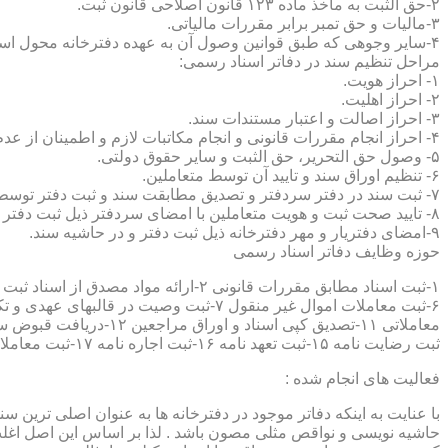
۲-حق الثبت به ماخذ ماده ۱۲۳ قانون اصلاحی قانون ثبت.
۳-مالیات و حق تمبر برابر مقررات مالیاتی.
۴-سایر وجوهی که طبق قوانین وصول آن به عهده دفترخانه محول است.
مراحل تنظیم سند در دفاتر اسناد رسمی:
۱- احراز هویت.
۲- احراز اهلیت.
۳- احراز اصالت و اعتبار مستندات سند.
۴- احراز انجام مقررات قانونی و انجام مکاتبات لازم و اطمینان از عدم منع قانونی تنظیم سند.
۵- وصول حق التحریر، حق الثبت و سایر حقوق دولتی.
۶- تنظیم اوراق سند و تایید آن توسط متعاملین.
۷- ثبت سند در دفتر سردفتر و تصدیق مطابقت سند و ثبت دفتر توسط متعاملین.
۸- تایید صحت ثبت و هویت متعاملین با امضای سردفتر ذیل ثبت دفتر و حاشیه سند.
۹-امضای دفتریار و مهر دفترخانه ذیل ثبت دفتر و در حاشیه سند.
حوزه وظایف دفاتر اسناد رسمی
ثبت رضایت نامه ۱۵-ثبت تعهد نامه ۱۶-ثبت اجاره نامه ۱۷-ثبت معاملات سرقفلی ۱۸-ثبت وقف نامه و اسناد موقوفه ۱۹-ثبت اسناد ضمانت نامه ۲۰-صدور اجرائیه ۲۱-ثبت نکاح ۲۲-ثبت طلاق
فعالیت های انجام شده :
با عنایت به اینکه دفاتر موجود در دفترخانه ها به عنوان اصلی ترین 
حاشیه نویسی و نواقص مثلی مصون باشد . لذا بر اساس این اصل اغلب دفت