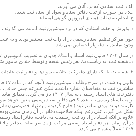
الف: ثبت اسنادی كه نزد آنان می آورند.
ب: دادن صورت از ثبت دفاتر اسناد و سواد از اسناد ثبت شده.
ج: انجام تصدیقات (مبنای امروزین گواهی امضا ء
د: پذیرش و حفظ اسنادی كه در نزد مباشرین ثبت امانت می گذارند .
چون مراكز تنظیم اسناد رسمی در ادارات ثبت مستقر بودند و به علت ای
وجود نماینده یا دفتریار احساس نمی شد .
در سال ۱۳۰۲ قانون ثبت اسناد و املاك جدیدی به تصویب كمیسیون عدلیه مجلس شورای ملی رسید كه مطابق ماده ۵ قانون یاد شده، هر دایره ثبت اسناد، از دو قسمت زیر تشكیل می شد.
۱ـ شعبه ثبت: به ریاست یك نفر رئیس شعبه و توسط چندین مأمور متخصص (بنام مباشرین ثبت) اداره می شد
۲ـ شعبه ضبط: كه دارای دفتر ثبت خلاصه سوادها و دفتر ثبت عایدات بود و توسط سایر كارمندان (اجزاء) اداره ثبت تصدی می شد .
قانو
مباشرین ثبت به متقاضیان اشاره داشت. لیكن علیرغم چنین حذفی، در
ترتیب اسناد رسمی، به عده كافی دفاتر اسناد رسمی معین خواهد نمود
كارمند دولت بودن مباشر ثبت) خارج گردیده و به نهاد خصوصی (دفات
علاوه بر آنكه اسناد در اداره ثبت رسمیت می یافت، دفاتر اسناد رسم
۱۳۰۷ عملاً منسوخ می گردد .