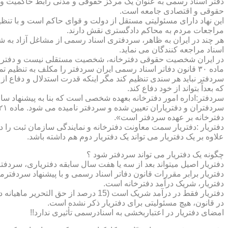
دفتر اسناد رسمی به عنوان یک مرکز حقوقی و مدنی رابط حاکمیت و ش
حقوقی و اقتصادی جامعه است.
این نهاد دارای مسئولیتی مستقل از دولت و قوای حاکم است و با تنظ
مراجعات مردم به محاکم دادگستری نقش دارند.
هر چند در ایران به ظاهر، سردفتری اسناد رسمی از مشاغل آزاد به شم
اسناد مراجعه کنندگان می نماید.
در ایران شخصیت حقوقی دفترخانه، شخصیت مستقلی نیست و دفترخان
ماده ۳۰ قانون دفاتر اسناد رسمی ایران سردفتر را مکلف به تنظ
سردفتر نباید هر سندی تنظیم کند مگر اینکه قدرت استدلال و دفاع از 
که بعداً بتواند از خود دفاع کند.
سردفتر:اداره امور دفترخانه بعهده شخصی است که بنا به پیشنهاد سا
دفترخانه بر عهده سردفتر است».
علاوه بر یک دفتریار می تواند یک دفتریار دوم هم داشته باشد.
چگونه یک دفتریار می تواند سردفتر شود ؟
دفتریار اصیل میتواند بعد از سه یا هفت سال سابقه دفتریاری، سردفتر
دفتریار برابر مقررات قانون دفاتر اسناد رسمی و با پیشنهاد سردفتر
دفتریار، شریک درآمد دفترخانه است.
دفتریار فقط در درآمد شریک است (15 درصد از حق التحریر ماهیانه دفترخانه )و در کار و مسئولیت و هزینه ها وضررها هیچ شراکتی ندارد.
در قانون، هیچ مسئولیتی برای دفتریار ذکر نشده است.
امضای دفتریار در اعتباربخشی به اسنادرسمی تأثیری ندارد!!