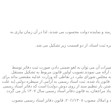
رمند و نماینده دولت محسوب می شدند، لذا در آن زمان نیازی به
پدیدار ساخت كه از عمده ترین تغییرات آن می توان به لغو ضمنی دادن صورت ثبت دفاتر توسط
ارائه می نمودند.تصویب اولین قانون مربوط به تشكیل مستقل
۱۳۰۷ باز می گردد. مطابق ماده ۱ قانون تشكیل دفاتر اسناد رسمی مصوب ۱۳/۱۱/۱۳۰۷ كمیسیون عدلیه مجلس شورای ملی، در نقاطی كه وزارت عدلیه مقتضی بداند برای
قانون یاد شده، ثبت اسناد رسمی به آرامی از سیطره دولتی (به علت
اشتن بار تنظیم سند از روی دوش دولت) است كه دفاتر اسناد رسمی
شكل می گیرد، علی رغم اینكه صلاحیت دفاتر در آن زمان محلی بوده است. به عبارت دیگر اولین اقدام مربوط به خصوصی سازی تنظیم اسناد مراجعان، به قانون دفاتر اسناد رسمی سال ۱۳۰۷ باز می گردد.
در آن زمان، هر دفتر اسناد رسمی مركب از یك نفر صاحب دفتر و لااقل یك نفر نماینده اداره ثبت اسناد بوده است. با تصویب قانون ثبت اسناد و املاك مصوب ۲۰/۱/۱۳۰۸، قانون دفاتر اسناد رسمی مصوب