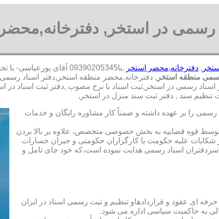
 رسمی در استخر, دفترخانه,محضر
ستخر
,
دفترخانه,محضر استخر
,با
09390205345 آقای پورعباسی- با تخفیف مشاوره رايگان شبانه روزی کارشناسان مجرب
رسمی منطقه استخر
, دفترخانه,محضر منطقه استخر,دفتر اسناد رسمی,
اسناد رسمی در استخر,ثبت اسناد با نرخ مصوب ,دفتر ثبت اسناد در ا
نظیم سند , دفتر ثبت سند منزل در استخر,
رسمی را بر عهده داشته و ضمناً کار مشاوره رایگان و خدمات
ت توسط قوه قضاییه به بخش خصوصی متخصص، علاوه بر بالا بردن
 شکایات علیه حکومت یا کارگزاران حکومتی و جبران خسارات
ی سردفتران اسناد رسمی هدایت نموده است،که خود جای تامل و
 حرفه ای عقود و قراردادهاو تنظیم و ثبت رسمی اسناد در ایران
الی به حاکمیت سیاسی اداره می شود.