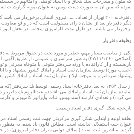
که متون و مندرجات سند بنچاق و یا اسناد توکیلی و امثالهم در سیستم 
نموده که متن آن به صورت دست نویس به عنوان نمونه گزارشات ایفا
دفترخانه ۲۰۰ تهران از تعداد ........ نیروی انسانی برخورد
دیگر دفتر یار بعد از ایشان دارای مسئولیت است که در واقع معاونت د
برخوردار می باشند . در طول مدت کارآموزی اینجانب در بخش امور ث
وظیفه دفتر یار
بازنشسته و از كارافتاده یا ورثه سردفتر متوفی یا متوفاه معرفی و 
پیشنهاد سردفتر و به موجب ابلاغ سازمان ثبت اسناد و املاك كشور 
از سال ۱۳۵۴ به بعد، دفترخانه اسناد رسمی توسط یك سردفتر
نماینده سازمان ثبت اسناد واملاك می باشد) و عنداللزوم یك دفتریار د
می گردد) و تعدادی كارمند (سندنویس، ثبات واپراتور كامپیوتر و كارمند
تاریخچه شكل گیری دفاتر اسناد رسمی:
گردید. مباشرین ثبت اسناد (اسلاف دولتی سران دفاتر امروزی)، در حقیقت جزو كارمندا