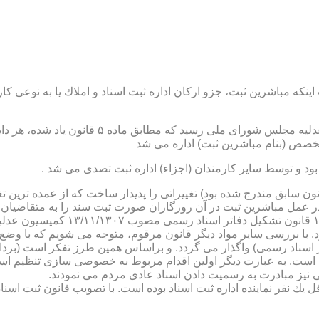
نكه مباشرین ثبت، جزو اركان اداره ثبت اسناد و املاك یا به نوعی كا
ن یاد شده، در شرح وظائف مباشرین ثبت (آنچه كه در ماده ۴۷ قانون سابق مندرج شده بود) تغییراتی را 
 عمل مباشرین ثبت در آن روزگاران صورت ثبت سند را به متقاضیان، 
دفترخانه های اسناد رسمی، به سال 
. با بررسی سایر مواد دیگر قانون مرقوم، متوجه می شویم كه با وضع 
ر اسناد رسمی) واگذار می گردد. و براساس همین طرز تفكر است (برد
ی نیز مبادرت به رسمیت دادن اسناد عادی مردم می نمودند.