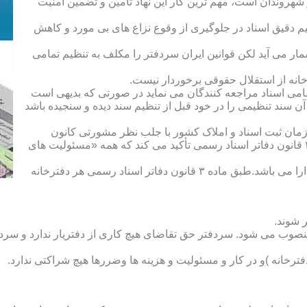
هروندان است، مهم ترین کار این نهاد تأمین و تضمین امنیت
یم دقیق اسناد در جلوگیری از وقوع نزاع های بی مورد و کاهش
ار می آید لکن قوانین ایران سردفتر را مکلف به تنظیم تمامی
ه از استقلال حقوقی برخوردار نیست.
یم تمامی اسناد مراجعه کنندگان می نماید در صورتی که بدیهی است
آن سند تنظیمی را در خود قبل از تنظیم سند دیده و سنجیده باشد
زمان ثبت اسناد و املاک کشور با جلب نظر مشورتی کانون
سردفتران و دفتریاران تعیین شده و سردفتر نامیده می شود. ماده ۲۱ قانون دفاتر اسناد رسمی تأکید می کند که همه «مسئولیت های
دفتریار :دفتریار سمت معاونت دفترخانه و نمایندگی سازمان ثبت را دارا می باشد.طبق ماده ۳ قانون دفاتر اسناد رسمی هر دفترخانه
 شوند.
منصوب می شود. سردفتر حق تقاضای هیچ کاری از دفتریار ندارد و سردف