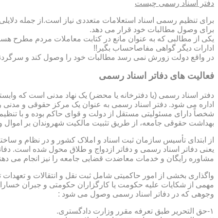
دفتر اسناد رسمی چیست
برای تنظیم رسمی اسناد استعلامات متعددی نیاز است.از جمله دلایل
برای وصول مطالبات خود قرار می دهد.
یکی از مطالبی که به عنوان مانع در کتابت معاملات مردم مطرح هست
ادارات دیگر گواهی مفاصاحساب بگیر!!
در واقع دولت زورش نمی رسد مطالبات خود را وصول کند و سرگردنه ر
فعالیت های دفاتر اسناد رسمی
دفتر اسناد رسمی (یا دفترخانه یا محضر) یک نهاد مدنی است که وابس
اداره می شود. دفتر اسناد رسمی به عنوان یک مرکز حقوقی و مدنی ر
شخصاً دارای مسئولیتی مستقل از دولت و قوای حاکم بوده و با تنظی
بهداشت حقوقی جامعه، از طریق تثبیت مالکیت شهروندان بر اموال و 
از ابتدای تأسیس سازمان ثبت اسناد و املاک کشور و در نظام و ساخت
یعنی دفاتر اسناد رسمی و دفاتر ازدواج و طلاق محول شده است. دفا
مشاوره رایگان و خدمات معاضدت قضایی جامعه را نیز انجام می دهن
واگذاری بخشی از امور حاکمیتی شامل ثبت نقل و انتقالات و تعهدا
مهمی از شکایات علیه حکومت یا کارگزاران حکومتی و جبران خسارات
وجوهی که در دفاتر اسناد رسمی وصول می شود :
۱-حق التحریر طبق تعرفه مقرر وزارت دادگستری.