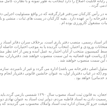
رایانه قابلیت اصلاح را دارد اینجانب به طور نمونه و با نظارت کامل مس
دمی گردد .
ار می باشد که در رأس کارکنان سردفتر قرارگرفته که در واقع مسئولیت اجرایی
فترخانه را بر عهده دارد . بقیه کارکنان در پست های ثبات ، منشی و 
بات مشغول کارورزی بوده ام .
توسط كمیسیون منتخب از آنان اختبار به عمل آمده و پس از اخذ نظر م
به این سمت منصوب خواهند شد .
 (كه مسئول اصلی دفترخانه می باشد) اداره می گردد و غیر از نامبرده، س
وم (كه در غیاب دفتریار اول، به عنوان جانشین قانونی دفتریار انجام 
 خدماتی) خواهد بود .
نطفه اولیه و ابتدایی شكل گیری مركزیتی جهت ثبت رسم
ن اداره ثبت اسناد واملاك محسوب می گردیدند كه وظایف آنان در ماده ۴۷ قانون مرقوم،ا