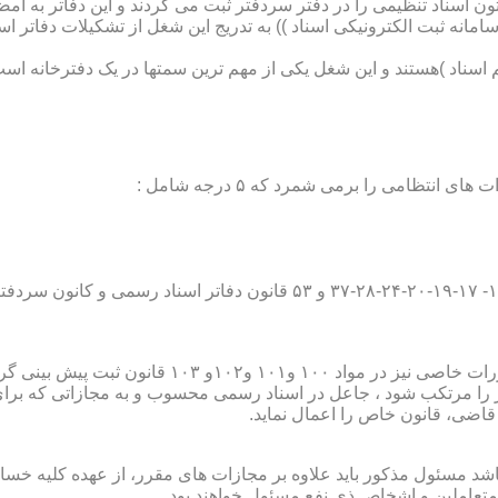
تون اسناد تنظیمی را در دفتر سردفتر ثبت می کردند و این دفاتر به ام
از آن با راه اندازی ((سامانه ثبت الکترونیکی اسناد )) به تدریج این شغل از تشک
اسناد )هستند و این شغل یکی از مهم ترین سمتها در یک دفترخانه است
۱۰ قانون ثبت پیش بینی گردیده است؛
ور را مرتکب شود ، جاعل در اسناد رسمی محسوب و به مجازاتی که بر
 قاضی، قانون خاص را اعمال نماید.
شد مسئول مذکور باید علاوه بر مجازات های مقرر، از عهده کلیه خسارا
متعاملین و اشخاص ذی نفع مسئول خواهند بود .