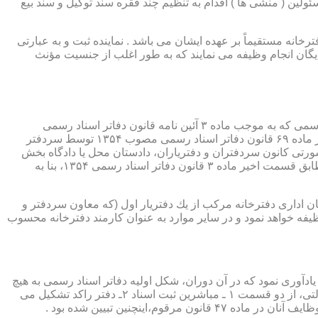
ئولین ( منشی ها ) اقدام به تنظیم چند فقره سند توکیل و سند بیع
 دفترخانه مستقیماً بر عهده ایشان می باشد . نماینده ثبت و به عبارتی
بایگان انجام وظیفه می نمایند که به طور اغلب از جنسیت مؤنث
یكی از مناصب بسیار مهم، خطیر و مورد بحث در حقوق مربوط به دفاتر اسناد رسمی، منصب دفتر یاری است. برخلاف سران دفاتر اسناد رسمی كه به موجب ماده ۳ آئین نامه قانون دفاتر اسناد رسمی
(اصلاحی ۲۷/۱۱/۱۳۶۰) به طور سراسری و عمومی، از طریق آگهی، امتحانات ورودی و اختبار، انتخاب گردیده یا به موجب اختیارات حاصله از ماده ۶۹ قانون دفاتر اسناد رسمی مصوب ۱۳۵۴ توسط سردفتر
شورتی كانون سردفتران و دفتریاران، دادستان محل یا دادگاه بخش
(حسب مورد) توسط سازمان ثبت اسناد و املاك كشور پیشنهاد و با ابلاغ ریاست قوه قضائیه به این سمت منصوب خواهند شد. دفتریاران، مطابق قسمت اخیر ماده ۳ قانون دفاتر اسناد رسمی ۱۳۵۴، بنا به
ازمان اداری دفترخانه مركب از یك دفتریار اول (كه معاون سردفتر و
وظیفه خواهد نمود و در سایر موارد به عنوان كارمند دفترخانه محسوب
ی اسناد مراجعان، به قانون ثبت اسناد مصوب سال ۱۲۹۰ شمسی بازمی گردد.باید یادآوری نمود كه در آن دوران، شكل اولیه دفاتر اسناد رسمی به هیچ
عنوان جنبه استقلالی نداشته است. مطابق قانون یاد شده، به منظور رسمیت دادن به اسناد قاطبه مردم، دوایر ثبت اسناد به عنوان نهادی دولتی، از دو قسمت ۱ ـ مباشرین ثبت اسناد ۲ـ دفتر راكد تشكیل می
ینچنین تبیین شده بود .