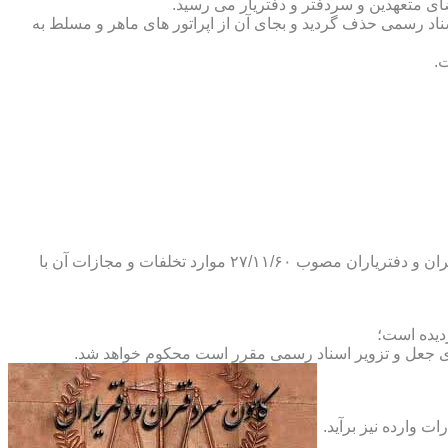
ضای متعهدین و سردفتر و دفتریار می رسید.
یلات دفاتر اسناد رسمی حذف گردید و بجای آن از اپراتور های ماهر و مسلط به
.
و طبق ماده ۲۹ آئین نامه های بند ۴ ماده ۶ و تبصره ۲ ماده ۶ و مواد ۱۴- ۱۷-۱۹-۲۰-۲۴-۲۸-۳۷ و ۵۳ قانون دفاتر اسناد رسمی و کانون سردفتران و دفتریاران مصوب ۲۷/۱۱/۶۰ موارد تخلفات و مجازات آن با
ای جعل و تزویر اسناد رسمی مقرر است محکوم خواهد شد.
ت وارده نیز برآید.