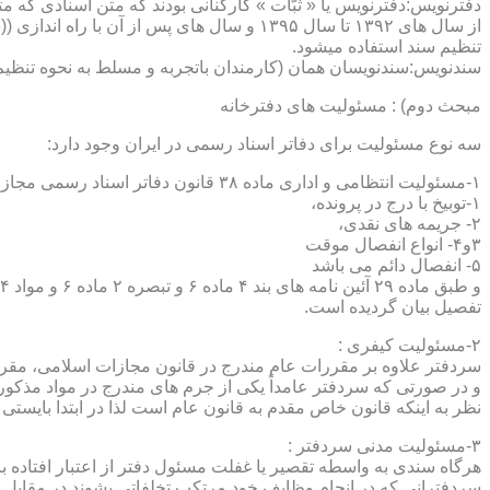
دفترنویس:دفترنویس یا « ثبّات » کارکنانی بودند که متن اسنادی که م
از سال های ۱۳۹۲ تا سال ۱۳۹۵ و سال های پس 
تنظیم سند استفاده میشود.
سندنویس:سندنویسان همان (کارمندان باتجربه و مسلط به نحوه تنظیم 
مبحث دوم) : مسئولیت های دفترخانه
سه نوع مسئولیت برای دفاتر اسناد رسمی در ایران وجود دارد:
۱-مسئولیت انتظامی و اداری ماده ۳۸ قانون دفاتر اسناد رسمی مجازات های انتظامی را برمی شمرد که ۵ درجه شامل :
۱-توبیخ با درج در پرونده،
۲- جریمه های نقدی،
۳و۴- انواع انفصال موقت
۵- انفصال دائم می باشد
تفصیل بیان گردیده است.
۲-مسئولیت کیفری :
سردفتر علاوه بر مقررات عام مندرج در قانون مجازات اسلامی، مقررات خاصی نیز در مواد ۱۰۰ و۱۰۱ و۱۰۲و ۳
و در صورتی که سردفتر عامداً یکی از جرم های مندرج در مواد مذک
نظر به اینکه قانون خاص مقدم به قانون عام است لذا در ابتدا بایستی
۳-مسئولیت مدنی سردفتر :
هرگاه سندی به واسطه تقصیر یا غفلت مسئول دفتر از اعتبار افتاده با
سردفترانی که در انجام وظایف خود مرتکب تخلفاتی بشوند در مقابل 