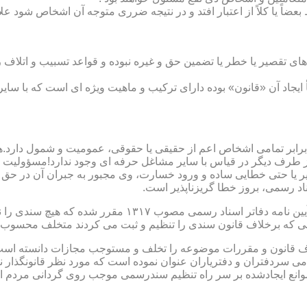
بعضاً یا کلاً از اعتبار افتد و در نتیجه ضرری متوجه آن اشخاص شود عل
ی تقصیر یا خطر یا تضمین حق و غیره نبوده و قواعد تسبیب و اتلاف ر
 ایجاد آن «قانون» بوده دارای ترکیب و ماهیت ویژه ای است که با سا
ابر تمامی اشخاص اعم از حقیقی یا حقوقی، عمومیت و شمول دارد.هی
 طرف دیگر در قیاس با سایر مشاغل حرفه ای وجود ندارد!مسؤولیت م
 یا حتی خطایی ساده و ورود خسارت، وی مجبور به جبران آن در حق 
د رسمی، بروز خطا گریزناپذیر است.
مبحث سوم): موانع موجود برای تنظیم اسناد رسمی مطابق ماده
رانی که برخلاف قانون سندی را تنظیم و ثبت می کردند متخلف محسوب
امی سردفتران و دفتریاران عنوان نموده است که مورد نظر قانونگذار 
انع ایجادشده بر سر راه تنظیم سندرسمی موجب روی گردانی مردم ا