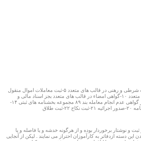
۱-ثبت اسناد مطابق مقررات قانونی ۲-ارائه مواد مصدق از اسناد ثبت شده ۳-تصدیق صحت امضاء،قبول و حفظ اسناد امانتی ۴-ثبت معاملات شرطی و رهنی در قالب های متعدد ۵-ثبت معاملات اموال منقول
۶-ثبت معاملات اموال غیر منقول ۷-ثبت وصیت در قالبهای عهدی و تکمیلی ۸-ثبت اقرارنامه در قالب های متعدد ۹-ثبت وکالت در قالب های متعدد ۱۰-گواهی امضاء در قالب های متعدد بجز اسناد مالی و
معاملاتی ۱۱-تصدیق کپی اسناد و اوراق مراجعین ۱۲-دریافت قبوض سپرده مستاجرین در قالب بند ۵۲ مجموعه بخشنامه های ثبتی ۱۳-صدور گواهی عدم انجام معامله بند ۸۹ مجموعه بخشنامه های ثبتی ۱۴-
ت و نوشتار برخوردار بوده و از هرگونه خدشه و یا فاصله و یا
ین دسته ازدفاتر به کارآموزان احتراز می نمایند . لیکن از آنجایی