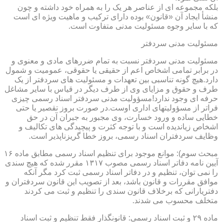
بلکه مجموعه ای از عناصر هر یک را به همراه خود داشته و چون
منشأ ایجاد آن «قانون» بوده دارای ترکیب و ماهیت ویژه ای است
که با سایر وجوه مسئولیت مدنی متفاوت است.
مسئولیت مدنی سردفتر
مسئولیت مدنی سردفتر نسبت به تمام ضررهای مادی و معنوی و
در برابر تمامی اشخاص اعم از حقیقی یا حقوقی، عمومیت و شمول
دارد.هیچ گونه تناسبی بین تعهدات و مسئولیت های سردفتر از یک
طرف و حقوق و مزایای وی از طرف دیگر در قیاس با سایر مشاغل
حرفه ای وجود ندارد!مسؤولیت مدنی سردفتر اسناد رسمی چیزی
فراتر از مسؤولیتهای اداری اوست.در صورت بروز تقصیر یا حتی
خطایی ساده و ورود خسارت، وی مجبور به جبران آن در حق
اشخاص زیاندیده است و با توجه کثرت و پیچیدگی های تکالیف و
وظایف سردفتران اسناد رسمی، بروز خطا گریزناپذیر است.
مبحث سوم): موانع موجود برای تنظیم اسناد رسمی مطابق ماده ۱۶
آیین نامه دفاتر اسناد رسمی مصوب ۱۳۱۷ مقرر شده که هیچ سندی
را نمی توان، تنظیم و در دفاتر اسناد رسمی ثبت کرد مگر آنکه
موافق مقررات و قانون باشد، بعد از تصویب این قانون سردفتران و
دفتریارانی که برخلاف قانون سندی را تنظیم و ثبت می کردند
متخلف محسوب می شدند.
ماده ۲۹ و ثبت اسناد رسمی: قانونگذار فقط تنظیم و ثبت اسناد