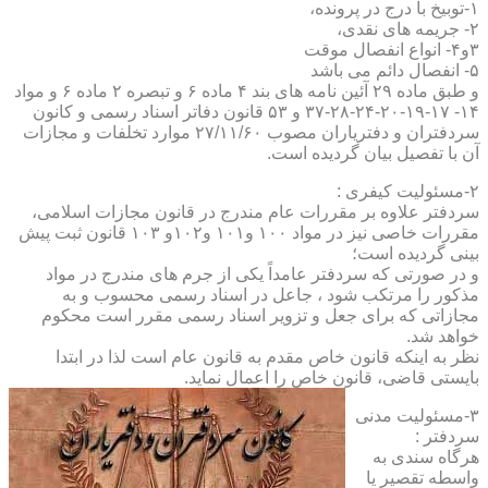
۱-توبیخ با درج در پرونده،
۲- جریمه های نقدی،
۳و۴- انواع انفصال موقت
۵- انفصال دائم می باشد
و طبق ماده ۲۹ آئین نامه های بند ۴ ماده ۶ و تبصره ۲ ماده ۶ و مواد
۱۴- ۱۷-۱۹-۲۰-۲۴-۲۸-۳۷ و ۵۳ قانون دفاتر اسناد رسمی و کانون
سردفتران و دفتریاران مصوب ۲۷/۱۱/۶۰ موارد تخلفات و مجازات
آن با تفصیل بیان گردیده است.
۲-مسئولیت کیفری :
سردفتر علاوه بر مقررات عام مندرج در قانون مجازات اسلامی،
مقررات خاصی نیز در مواد ۱۰۰ و۱۰۱ و۱۰۲و ۱۰۳ قانون ثبت پیش
بینی گردیده است؛
و در صورتی که سردفتر عامداً یکی از جرم های مندرج در مواد
مذکور را مرتکب شود ، جاعل در اسناد رسمی محسوب و به
مجازاتی که برای جعل و تزویر اسناد رسمی مقرر است محکوم
خواهد شد.
نظر به اینکه قانون خاص مقدم به قانون عام است لذا در ابتدا
بایستی قاضی، قانون خاص را اعمال نماید.
۳-مسئولیت مدنی
سردفتر :
هرگاه سندی به
واسطه تقصیر یا