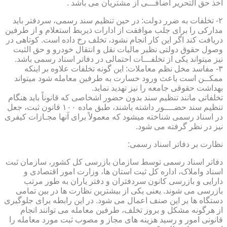
اخذ حق التحریر اضافـــی از مشتریان می باشد .
۲- تخلفات به ضرر دولت: در حین تنظیم سند رسمی، سردفتر باید
مدارکی را برای جلب موافقت از ادارات ذیربط استعلام و از طرفین
دریافت کند اگر این کار انجام نشود، تخلف رخ داده است. کوتاهی در
وصول حقوق دولتی نظیر مالیات نقل و انتقال خودرو و حق الثبت
نیز میتواند یکی از تخلفـــات احتمالی در دفاتر اسناد رسمی باشد.
۳- مفاسد مخل نظم معاملات: این گونه تخلفات علاوه بر اینکه
ممکــن است باعث ورود خسارت به طرفین معامله شود میتواند
بهداشت حقوقی جامعه را نیز تهدید نماید.
تخلفاتی مانند تنظیم سند بدون حضور اشخاصی که قانوناً باید هنگام
تنظیم سند حضــــور داشته باشند، طبق ماده ۱۰۰ قانون ثبت، جعل
در اسناد رسمی شناخته میشود که معمولاً برای آنها مجـازات کیفری
نیز در نظر گرفته می شود.
نظارت بر دفاتر اسناد رسمی:
دفاتر اسناد رسمی توسط سازمان بازرسی کل کشور، سازمان ثبت
اسناد واملاک، اداره کل ثبت استان ها، وزارت امور اقتصادی و
دارایی و بازرسی کانون سردفتران و دفتر یاران به طور مرتب
بازرسی می شوند. یعنی یکی از بیشترین نظارت ها در بین تمامی
دستگاه ها بر این صنف اعمال می شود. در این رابطه برای جلوگیری
از هرگونه مشکل و بروز تخلف، طرفین معامله می توانند انجام
قانونی امور و رسید هزینه های مجاز و مصوب ثبت مورد معامله را