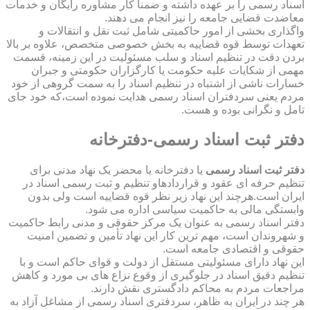
اسناد رسمی را بر عهده داشته و ضمناً کار مشاوره رایگان و خدمات
معاضدت قضایی جامعه را نیز انجام می دهند.
واگذاری بخشی از امور حاکمیتی شامل ثبت نقل و انتقالات و
تعهدات توسط قوه قضاییه به بخش خصوصی متخصص، علاوه بر بالا
بردن دقت در تنظیم اسناد و سلب مسئولیت در این زمینه، قسمت
مهمی از شکایات علیه حکومت یا کارگزاران حکومتی و جبران
خسارات ناشی از اشتباه در تنظیم اسناد را به سمت گروهی از خود
مردم یعنی سردفتران اسناد رسمی هدایت نموده است،که خود جای
تامل و نگرانی بوده و هست.
دفتر ثبت اسناد رسمی-دفترخانه
دفتر ثبت اسناد رسمی
یا دفترخانه یا محضر یک نهاد مدنی برای
تنظیم حرفه ای عقود و قراردادهاو تنظیم و ثبت رسمی اسناد در
ایران است.هرچند این نهاد زیر نظر قوه قضاییه است ولی بدون
وابستگی مالی به حاکمیت سیاسی اداره می شود.
دفتر اسناد رسمی به عنوان یک مرکز حقوقی و مدنی رابط حاکمیت
و شهروندان است، مهم ترین کار این نهاد تأمین و تضمین امنیت
حقوقی و اقتصادی جامعه است.
این نهاد دارای مسئولیتی مستقل از دولت و قوای حاکم است و با
تنظیم دقیق اسناد در جلوگیری از وقوع نزاع های بی مورد و کاهش
مراجعات مردم به محاکم دادگستری نقش دارند.
هر چند در ایران به ظاهر، سردفتری اسناد رسمی از مشاغل آزاد به