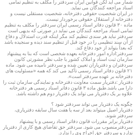
شمار می آید لکن قوانین ایران سردفتر را مکلف به تنظیم تمامی
اسناد مراجعه کنندگان می نماید.
در ایران شخصیت حقوقی دفترخانه، شخصیت مستقلی نیست و
دفترخانه از استقلال حقوقی برخوردار نیست.
ماده ۳۰ قانون دفاتر اسناد رسمی ایران سردفتر را مکلف به تنظیم
تمامی اسناد مراجعه کنندگان می نماید در صورتی که بدیهی است
سردفتر نباید هر سندی تنظیم کند مگر اینکه قدرت استدلال و دفاع
از آن سند تنظیمی را در خود قبل از تنظیم سند دیده و سنجیده باشد
که بعداً بتواند از خود دفاع کند.
سردفتر:اداره امور دفترخانه بعهده شخصی است که بنا به پیشنهاد
سازمان ثبت اسناد و املاک کشور با جلب نظر مشورتی کانون
سردفتران و دفتریاران تعیین شده و سردفتر نامیده می شود. ماده
۲۱ قانون دفاتر اسناد رسمی تأکید می کند که همه «مسئولیت های
دفترخانه بر عهده سردفتر است».
دفتریار :دفتریار سمت معاونت دفترخانه و نمایندگی سازمان ثبت را
دارا می باشد.طبق ماده ۳ قانون دفاتر اسناد رسمی هر دفترخانه
علاوه بر یک دفتریار می تواند یک دفتریار دوم هم داشته باشد.
چگونه یک دفتریار می تواند سردفتر شود ؟
دفتریار اصیل میتواند بعد از سه یا هفت سال سابقه دفتریاری،
سردفتر شوند.
دفتریار برابر مقررات قانون دفاتر اسناد رسمی و با پیشنهاد
سردفترمنصوب می شود. سردفتر حق تقاضای هیچ کاری از دفتریار
ندارد و سردفتر حق اخراج وی را ندارد.