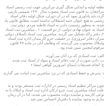
نطفه اولیه و ابتدایی شكل گیری مركزیتی جهت ثبت رسمی اسناد
مراجعان، به قانون ثبت اسناد مصوب سال ۱۲۹۰ شمسی بازمی
گردد.باید یادآوری نمود كه در آن دوران، شكل اولیه دفاتر اسناد
رسمی به هیچ عنوان جنبه استقلالی نداشته است. مطابق قانون یاد
شده، به منظور رسمیت دادن به اسناد قاطبه مردم، دوایر ثبت
اسناد به عنوان نهادی دولتی، از دو قسمت ۱ ـ مباشرین ثبت اسناد
۲ـ دفتر راكد تشكیل می گردید. مباشرین ثبت اسناد (اسلاف دولتی
سران دفاتر امروزی)، در حقیقت جزو كارمندان اداره ثبت اسناد
واملاك محسوب می گردیدند كه وظایف آنان در ماده ۴۷ قانون
مرقوم،اینچنین تبیین شده بود .
الف: ثبت اسنادی كه نزد آنان می آورند.
ب: دادن صورت از ثبت دفاتر اسناد و سواد از اسناد ثبت شده.
ج: انجام تصدیقات (مبنای امروزین گواهی امضا ء
د: پذیرش و حفظ اسنادی كه در نزد مباشرین ثبت امانت می گذارند
.
چون مراكز تنظیم اسناد رسمی در ادارات ثبت مستقر بودند و به
علت اینكه مباشرین ثبت، جزو اركان اداره ثبت اسناد و املاك یا به
نوعی كارمند و نماینده دولت محسوب می شدند، لذا در آن زمان
نیازی به وجود نماینده یا دفتریار احساس نمی شد .