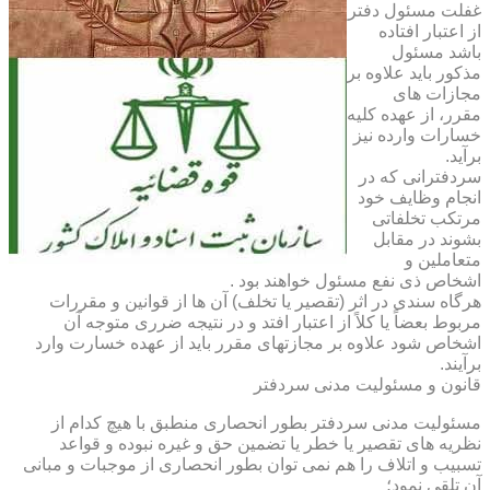
غفلت مسئول دفتر
از اعتبار افتاده
باشد مسئول
مذکور باید علاوه بر
مجازات های
مقرر، از عهده کلیه
خسارات وارده نیز
برآید.
سردفترانی که در
انجام وظایف خود
مرتکب تخلفاتی
بشوند در مقابل
متعاملین و
اشخاص ذی نفع مسئول خواهند بود .
هرگاه سندی در اثر (تقصیر یا تخلف) آن ها از قوانین و مقررات
مربوط بعضاً یا کلاً از اعتبار افتد و در نتیجه ضرری متوجه آن
اشخاص شود علاوه بر مجازتهای مقرر باید از عهده خسارت وارد
برآیند.
قانون و مسئولیت مدنی سردفتر
مسئولیت مدنی سردفتر بطور انحصاری منطبق با هیچ کدام از
نظریه های تقصیر یا خطر یا تضمین حق و غیره نبوده و قواعد
تسبیب و اتلاف را هم نمی توان بطور انحصاری از موجبات و مبانی
آن تلقی نمود؛