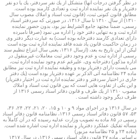
در نظر گرفتن درجات آنها) متشكل از یك نفر سردفتر، یك یا دو نفر
دفتریار و یك نفر نماینده اداره ثبت و تعدادی كارمند بوده است.
مطابق قانون كنونی ثبت، (قانون ثبت اسناد و املاك مصوب سال
۱۳۱۰) از سال ۱۳۱۰ تا سال ۱۳۱۶، در صورتی كه سردفتر اسناد
رسمی، ضمناً مجتهد جامع الشرایط نیز بود، بدون حضور نماینده
اداره ثبت و به تنهایی دفتر خود را اداره می نمود (صرفاً نامبرده
دارای تعدادی كارمند دفترخانه بوده است) به عبارت دیگر دفتر وی
در زمان حاكمیت قانون یاد شده فاقد نماینده اداره ثبت بوده است
لیكن از این تاریخ به بعد، (ازسال ۱۳۱۶، یعنی سال انتزاع تنظیم سند
رسمی از اداره ثبت و عدم وجود دفتر ثبت معاملات غیرمنقول در
اداره مذكور) دفترخانه وی، علیرغم عدم وجود نماینده اداره ثبت،
می بایست دارای دفتریار بوده و وظیفه نماینده اداره ثبت نیز مطابق
ماده ۲۴ نظامنامه آتی الذكر بر عهده دفتریار بوده است (یك دفتر
جاری در اختیار سردفتر و دفتر نماینده اداره ثبت در اختیار دفتریار)
و این یكی از تفاوت هایی است كه بین قانون ثبت اسناد و املاك
مصوب ۱۳۱۰ از یك طرف و قانون دفاتر اسناد رسمی ۱۳۱۶ از
طرف دیگر وجود داشته است .
در سال ۱۳۱۶ و در اجرای مواد ۹ و ۱۰ و ۱۵، ۲۰، ۲۱، ۲۲، ۲۴، ۳۶،
۵۳، ۵۷ قانون دفاتر اسناد رسمی ۱۳۱۶، نظامنامه قانون دفاتر اسناد
رسمی در ۸۵ ماده به تصویب وزارت عدلیه رسیده كه در آن كاملاً به
مسأله تفكیك عملكرد دفتریار و نماینده اداره ثبت اشاره شده است.
(ماده ۲۴ و ۲۵ نظامنامه مزبور)
براساس ماده ۴۷ قانون دفاتر اسناد رسمی ۱۳۱۶، در سال ۱۳۱۷