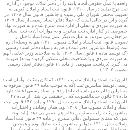
واقعه یا عمل حقوقی انجام یافته را در دفتر املاك موجود در اداره
ثبت درج نمایند.در سال ۱۳۱۰، قانون ثبت اسناد و املاك كنونی به
تصویب مجلس شورای ملی رسیده و جانشین قانون سال ۱۳۰۸ می
گردد و این در حالی است كه عملاً دفاتر اسناد رسمی از سال ۱۳۰۷
به صورت موردی و محلی از اداره ثبت منتزع شده و به صورت نهاد
خصوصی در كنار اداره ثبت مبادرت و به موازات آن به ثبت اسناد
مراجعان می نمودند. به عبارت دیگر عمل ثبت اسناد تا قبل از
تصویب قانون ثبت اسناد و املاك مصوب ۱۳۱۰، هم به وسیله اداره
ثبت (توسط مباشرین دفتر ثبت) و هم به وسیله دفاتر اسناد رسمی
(كه توسط ماده ۱ قانون سال ۱۳۰۷ بنا به صلاحدید وزیر عدلیه، آنهم
به صورت موردی و با صلاحیت محلی تشكیل گردیده بودند) صورت
می گیرد. (برداشت مفهومی از ماده ۱۱ قانون دفاتر اسناد رسمی
مصوب ۱۳۰۷ )
قانون ثبت اسناد و املاك مصوب ۱۳۱۰، كماكان به ثبت توأمان اسناد
رسمی توسط مباشرین ثبت (كه به موجب ماده ۴۹ قانون مرقوم به
مسئولین دفاتر تغییر نام یافته اند) و دفاتر اسناد رسمی اعتقاد دارد.
ماده ۴۹ قانون جدیدالتصویب كه در حقیقت برداشتی از ماده ۴۷
قانون ثبت اسناد و املاك مصوب سال ۱۲۹۰ و ماده ۱۴۲ قانون ثبت
اسناد و املاك مصوب سال ۱۳۰۸ بود، همان وظایف و اختیارات
مباشرین ثبت را به مسئولین دفاتر هم تعمیم می دهد. (باید توجه
نمود كه معنای مسئولین دفاتر، مندرج در ماده ۴۹ قانون ثبت اسناد
واملاك سال ۱۳۱۰، بدواً بر مباشرین ثبت صادق بوده و همچنین
بعدها قابل تعمیم به صاحبان دفاتر اسناد رسمی بوده است) زیرا