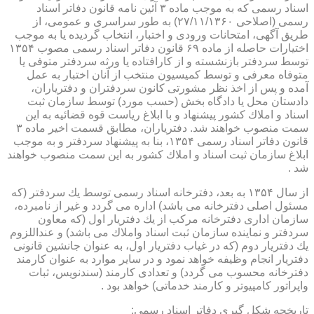
اسناد رسمی كه به موجب ماده ۳ آئین نامه قانون دفاتر اسناد
رسمی (اصلاحی ۲۷/۱۱/۱۳۶۰) به طور سراسری و عمومی، از
طریق آگهی، امتحانات ورودی و اختبار، انتخاب گردیده یا به موجب
اختیارات حاصله از ماده ۶۹ قانون دفاتر اسناد رسمی مصوب ۱۳۵۴
توسط سردفتر بازنشسته و از كارافتاده یا ورثه سردفتر متوفی یا
متوفاه معرفی و توسط كمیسیون منتخب از آنان اختبار به عمل
آمده و پس از اخذ نظر مشورتی كانون سردفتران و دفتریاران،
دادستان محل یا دادگاه بخش (حسب مورد) توسط سازمان ثبت
اسناد و املاك كشور پیشنهاد و با ابلاغ ریاست قوه قضائیه به این
سمت منصوب خواهند شد. دفتریاران، مطابق قسمت اخیر ماده ۳
قانون دفاتر اسناد رسمی ۱۳۵۴، بنا به پیشنهاد سردفتر و به موجب
ابلاغ سازمان ثبت اسناد و املاك كشور به این سمت منصوب خواهند
شد .
از سال ۱۳۵۴ به بعد، دفترخانه اسناد رسمی توسط یك سردفتر (كه
مسئول اصلی دفترخانه می باشد) اداره می گردد و غیر از نامبرده،
سازمان اداری دفترخانه مركب از یك دفتریار اول (كه معاون
سردفتر و نماینده سازمان ثبت اسناد واملاك می باشد) و عنداللزوم
یك دفتریار دوم (كه در غیاب دفتریار اول، به عنوان جانشین قانونی
دفتریار انجام وظیفه خواهد نمود و در سایر موارد به عنوان كارمند
دفترخانه محسوب می گردد) و تعدادی كارمند (سندنویس، ثبات
واپراتور كامپیوتر و كارمند خدماتی) خواهد بود .
تاریخچه شكل گیری دفاتر اسناد رسمی: