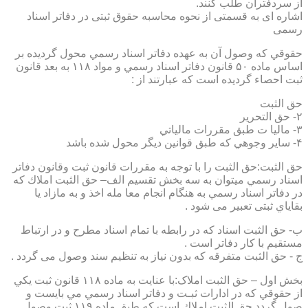
از سردفتران طلب کنند.
اشاره ای به قسمتی از نحوه محاسبه حقوق ثبتی در دفاتر اسناد
رسمی
حقوقي كه وصول آن به عهده دفاتر اسناد رسمي محول گرديده بر
اساس ماده ۵۰ قانون دفاتر اسناد رسمي و مواد ۱۱۸ به بعد قانون
ثبت احصاء گرديده است كه عبارتند از :
حق الثبت
۲- حق التحرير
۳- ماليا ت طبق مقررات مالياتي
۴- ساير وجوهي كه طبق قوانين ديگر محول شده باشد
حق الثبت:حق الثبت را با توجه به مقررات قانون ثبت وقانون دفاتر
اسناد رسمي ميتوان به سه بخش تقسيم الف– حق الثبت املاك كه
در دفاتر اسناد رسمي به هنگام انجام معا مله اخذ و به مازاد يا
بقاياي ثبتی تعبیر می شود .
ب- حق الثبت اسناد كه در رابطه با تمام اسناد مطرح و در ارتباط
مستقيم با كار دفاتر است .
ج - حق الثبت متفرقه كه بدون نياز به تنظیم سند وصول می گردد .
بخش اول – حق الثبت املاک:با عنايت به ماده ۱۱۸ قانون ثبت يكي
از حقوقي كه در ادارات ثبـت و دفاتر اسناد رسمي مي بايست و
صول گردد حق الثبت املاك است كه طبق ماده ۱۱۹ ثبت وصول