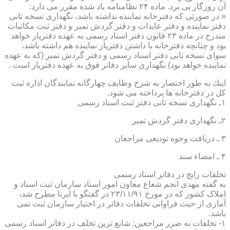
آن روزگار پی برد. ماده ۲۴ نظامنامه یاد شده مقرر می دارد:
« در صورتی كه دفترخانه نماینده نداشته باشد، نگهداری نسخه ثانی
دفتر نماینده و دفتر عایدات و دفتر گردش تمبر و دفتر ثبت مكاتبات
مندرج در ماده ۲۳ قانون دفتر اسناد رسمی به عهده دفتریار خواهد
بود و چنانچه دفترخانه با داشتن دفتریار نماینده هم داشته باشد،
سوای نسخه ثانی دفتر اسناد رسمی و دفتر گردش تمبر (كه به عهده
نماینده خواهد بود) نگهداری سایر دفاتر فوق به عهده دفتریار است .
اینك به طور اختصار به شرح وظایف چهارگانه نمایندگان اداره ثبت
كل در دفترخانه ها پرداخته می شود.
۱ـ نگهداری نسخه ثانی دفتر ثبت اسناد رسمی
۲ـ نگهداری دفتر گردش تمبر
۳ ـ دریافت وجوه تودیعی مراجعان
۴ ـ امضاء سند
تخلفات رایج در دفاتر اسناد رسمی
به گفته مهدی انجم شعاع معاون امور اسناد سازمان ثبت اسناد و
املاک کشور که در مورخ ۲۳/۱۱/۹۱ در گفتگو با ایرنا مطرح شد،
آماری از حیث فراوانی تخلفات دفاتر در اختیار سازمان ثبت نمی
باشد.
۱- تخلفات به ضرر مراجعین: شایع ترین تخلف در دفاتر اسناد رسمی