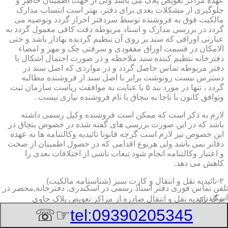
عهده مراکز تعویض پلاک می باشد ولی از جهت اطمینان خاطر و
جلوگیری از مشکلات بعدی برای دفتر، بهتر است انتساب مدارک
مالکیت فوق به فروشنده توسط سردفتر احراز گردد وتوصیه می
گردد در بررسی مدارک و اسناد مربوطه دقت کافی معمول گردد به
عبارتی اوراقی که سند بر روی آن تنظیم گردیده بهادار باشد و حتی
الامکان در قسمت اوراق مفقودی و سرقتی چک و مهر و امضاء
دفترخانه تنظیم کننده سند ملاحظه و در صورت احتمال اشکال با
دفتر مربوطه تماس حاصل گردد و در مواردی که اصل سند در
دسترس نیست رونوشت برابر با اصل سند از فروشنده مطالبه
گردد ، تنها در مورد بند ۵ با عنایت به موافقت ریاست سازمان ثبت
وتوافق کانون با ناجا به بنچاق با نام فروشنده نیازی نیست .
لازم به ذکر است که ممکن است فروشنده وکیل رسمی داشته
باشد که در این صورت بررسی های گفته شده در خصوص بنچاق در
این خصوص نیز لازم است گرچه قانونا تائیدیه وکالتنامه ها به عهده
دفاتر نمی باشد ولی هرنوع اقدامی که در حصول اطمینان از صحت
و اعتبار وکالتنامه انجام شود تبعات ناشی از اختلافات بعدی را
کاهش می دهد.
۲-تائیدیه نقل و انتقال و کارت سبز (شناسنامه مالکیت)
تلفن تماس فوری
دفتر اسناد رسمی در اسکندری, دفترخانه,محضر در
اسکندری
برگ تائیدیه نقل و انتقال صادره از مراکز تعویض پلاک حاوی
مشخصات کامل خودرو اعم از نوع ، سیستم ، مدل ، رنگ ، شماره
☞☏
tel:09390205345
موتور و شاسی ، تیپ و بخصوس شماره شناسه خودرو ( VIN ) در
صدر صفحه و مشخصات فروشنده و خریدار اعم از مشخصات