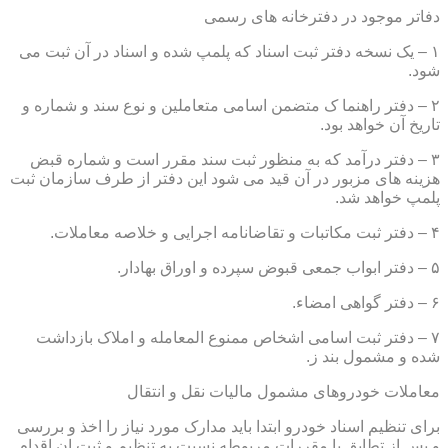
دفاتر موجود در دفترخانه های رسمی
۱ – یک نسخه دفتر ثبت اسناد که پلمپ شده و اسناد در آن ثبت می
شود.
۲ – دفتر راهنما ک متضمن اسامی متعاملین و نوع سند و شماره و
تاریخ آن خواهد بود.
۳ – دفتر درآمد که به منظور ثبت سند مقرر است و شماره قبض
هزینه های مزبور در آن قید می شود این دفتر از طرف سازمان ثبت
پلمپ خواهد شد.
۴ – دفتر ثبت مکاتبات و تقاضانامه اجرایی و خلاصه معاملات.
۵ – دفتر ابواب جمعی قبوض سپرده و اوراق بهادار.
۶ – دفتر گواهی امضاء.
۷ – دفتر ثبت اسامی اشخاص ممنوع المعامله و املاک بازداشت
شده و مشمول بند ز.
معاملات خودروهای مشمول مالیات نقل و انتقال
برای تنظیم اسناد خودرو ابتدا باید مدارک مورد نیاز را اخذ و بررسی
و پس از تطابق با مقررات مربوطه نسبت به تنظیم و ثبت ان اقدام