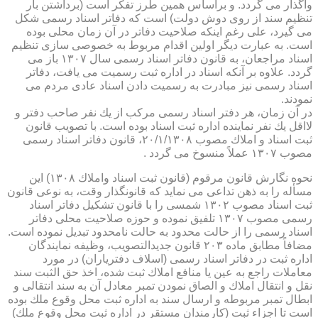
واگذار می گردد. و براساس همین طرز تفكر است (برداشتن بار
تنظیم سند از روی دوش دولت) است كه دفاتر اسناد رسمی شكل
می گیرد، علی رغم اینكه صلاحیت دفاتر در آن زمان محلی بوده
است. به عبارت دیگر اولین اقدام مربوط به خصوصی سازی تنظیم
اسناد مراجعان، به قانون دفاتر اسناد رسمی سال ۱۳۰۷ باز می
گردد. علاوه بر آنكه اسناد در اداره ثبت رسمیت می یافت، دفاتر
اسناد رسمی نیز مبادرت به رسمیت دادن اسناد عادی مردم می
نمودند.
در آن زمان، هر دفتر اسناد رسمی مركب از یك نفر صاحب دفتر و
لااقل یك نفر نماینده اداره ثبت اسناد بوده است. با تصویب قانون
ثبت اسناد و املاك مصوب ۲۰/۱/۱۳۰۸، قانون دفاتر اسناد رسمی
مصوب ۱۳۰۷ عملاً منسوخ می گردد .
نحوه نگارش قانون مرقوم (قانون ثبت اسناد واملاك ۱۳۰۸) این
مسأله را به ذهن تداعی می نماید كه قانونگذار وقت، به نوعی قانون
ثبت اسناد مصوب ۱۳۰۲ شمسی را با قانون تشكیل دفاتر اسناد
رسمی مصوب ۱۳۰۷ تلفیق نموده و حوزه صلاحیت محلی دفاتر
اسناد رسمی را از حالت محدود به حالت نامحدود تبدیل نموده است.
مضافاً مطابق ماده ۲۰۳ قانون جدیدالتصویب، وظیفه نمایندگان
اداره ثبت در دفاتر اسناد رسمی (اسلاف دفتریاران) در مورد
معاملات راجع به عین یا منافع املاك ثبت شده، اخذ حق الثبت سند
نقل و انتقال املاك و الصاق نمودن تمبر معادل آن به سند انتقالی و
ابطال تمبر مربوطه و ارسال سند به اداره ثبت محل وقوع ملك بوده
است تا اجزاء ثبت (كارمندان مستقر در اداره ثبت محل وقوع ملك)