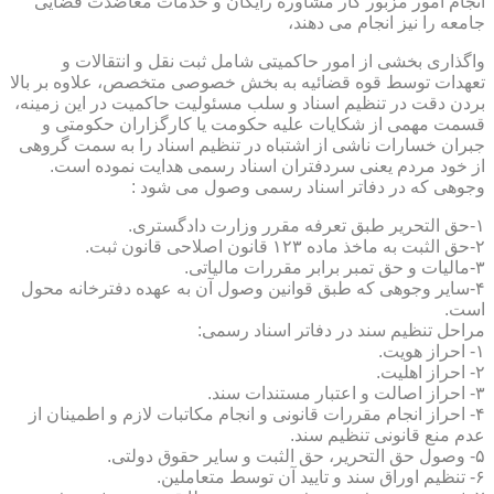
انجام امور مزبور کار مشاوره رایگان و خدمات معاضدت قضایی
جامعه را نیز انجام می دهند،
واگذاری بخشی از امور حاکمیتی شامل ثبت نقل و انتقالات و
تعهدات توسط قوه قضائیه به بخش خصوصی متخصص، علاوه بر بالا
بردن دقت در تنظیم اسناد و سلب مسئولیت حاکمیت در این زمینه،
قسمت مهمی از شکایات علیه حکومت یا کارگزاران حکومتی و
جبران خسارات ناشی از اشتباه در تنظیم اسناد را به سمت گروهی
از خود مردم یعنی سردفتران اسناد رسمی هدایت نموده است.
وجوهی که در دفاتر اسناد رسمی وصول می شود :
۱-حق التحریر طبق تعرفه مقرر وزارت دادگستری.
۲-حق الثبت به ماخذ ماده ۱۲۳ قانون اصلاحی قانون ثبت.
۳-مالیات و حق تمبر برابر مقررات مالیاتی.
۴-سایر وجوهی که طبق قوانین وصول آن به عهده دفترخانه محول
است.
مراحل تنظیم سند در دفاتر اسناد رسمی:
۱- احراز هویت.
۲- احراز اهلیت.
۳- احراز اصالت و اعتبار مستندات سند.
۴- احراز انجام مقررات قانونی و انجام مکاتبات لازم و اطمینان از
عدم منع قانونی تنظیم سند.
۵- وصول حق التحریر، حق الثبت و سایر حقوق دولتی.
۶- تنظیم اوراق سند و تایید آن توسط متعاملین.