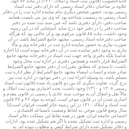
جدیدالتصویب (قانون ثبت اسناد و املاك ۱۳۱۰) در ماده ۸۴ خود،
علاوه بر صاحبان دفاتر اسناد رسمی كه دارای دفتر ثبت اسناد
رسمی بودند، حضور شخص دیگری بنام نماینده اداره ثبت را در دفاتر
اسناد رسمی به رسمیت شناخته بود كه وی نیز می بایست همانند
صاحب دفتر، دارای دفتری باشد كه عین سند ثبت شده در دفتر
صاحب دفتر را در دفتر خود درج نماید. استثنایی كه در این زمینه
وجود داشت، ماده ۸۵ قانون مرقوم بود و آن حالتی بود كه هرگاه
صاحب دفترخانه اسناد رسمی، مجتهد جامع الشرایط باشد، در آن
صورت نیازی به حضور نماینده اداره ثبت در دفترخانه وی و مآلا
نیازی به وجود دفتر نماینده ثبت در آن دفترخانه نبوده است (با اجازه
عدلیه) بلكه دفتری واحد جهت ثبت اسناد در دفترخانه مجتهد جامع
الشرایط قرار داشته و همچنین دفتری در اداره ثبت محل وجود
داشت، تا سندی كه مطابق مقررات از دفتر مجتهد جامع الشرایط
صادر شده و انتساب امضاء مجتهد جامع الشرایط از نظر اداره ثبت
مسلم باشد، به وسیله اجزاء ثبت در دفتر موجود در اداره ثبت نیز
درج گردد. تفاوت دیگری كه بین دو قانون یاد شده (قانون ثبت اسناد
رسمی ۱۳۰۸ و ۱۳۱۰) وجود داشت، بحث اختیاری بودن ثبت املاك و
مالاً نقل و انتقال آن به موجب سند عادی یا رسمی در قانون مقدم و
اجباری شدن آن در قانون موخر است. (توجه به مواد ۴۶ و ۴۷ قانون
ثبت اسناد و املاك ۱۳۱۰ در این زمینه حائز اهمیت فراوان است)تا
سال وضع قانون موخر، به لحاظ وضعیت نامساعد اقتصادی ـ
اجتماعی جامعه ایران، هنوز در همه نقاط این مملكت دفاتر اسناد
رسمی و اداره ثبت تشكیل نشده یا اگر هم تشكیل شده بود، ادارات
و دفاتر تشكیل شده دارای شرایط كیفی و مطلوب نبوده اند. به