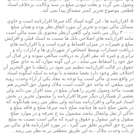
وصول مي گردد و بعلت نبودن مبلغ در سند وكالت، برخلاف اسناد
قطعی موضوع تحریر کمتر مصداق پیدا نمی کند .
۵- اقرارنامه ها ، اين گونه اسناد گاه صرفا اقرارنامه است و حاوي
مسائل مالي نبوده و تحرير آن مورد اتفاق نظر بوده و همان مبلغ
۳۰۰۰۰ ريال مي باشد ولي گاهي ازنظر محتوي يك سند مالي است
مانند اقرارنامه هاي اصلاحي بانك ها نسبت به اسناد قبلي و افزايش
مبلغ و تغييرات در ميزان اقساط و غيره است و يا اقرارنامه هاي
دريافت خسارات توسط اشخاص از شهرداري ها و ادارات راه و
ترابري و غيره كه مقر اقرار به دريافت مبالغي نموده و در قبال آن
حق خود را اسقاط مي نمايد ، در اين گونه موارد كه به جاي صلح
حقوق در قالب اقرارنامه تنظيم مي شود در رابطه با حق التحرير آن
اختلاف نظر وجود دارد بعضا معتقدند با توجه به اينكه اينگونه اسناد
در واقع سندي مالي است وبا توجه به مفاد يكي از آراء وحدت رويه
چون مبلغي كه ماخذ حق الثبت است ملاك وصول حق التحرير هم
هست ماخذ وصول تحرير را همان مبلغ در سند اقرار مي دانند ولي
بعضي از همكاران ديگر صرفا اقرارنامه را مشمول تحرير در بخش
اسناد غيرمالي و اقرارنامه ميدانند ولي بنظر مي رسد همانگونه كه
در بخش صلح نامه ها چنانچه صلح نامه صرفا صلح و فاقد مبلغ و
حاكي از نقل وانتقال نباشد مشمول بند ج تعرفه و در موارد صلح
منقول و غير منقول و حقوق و غيره كه مالي است نسبت به مبلغ
مندرج حق التحرير تعلق مي گيرد ، در مورد اقرارنامه هاي مالي نيز
از باب وحدت ملاک ، به این طریق منطقی تر به نظر می رسد .