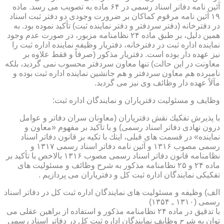
آئین نامه دفاتر اسناد رسمی در ۶۴ ماده به تصویب می رسد. ماده
۱۹ آئین نامه مرقوم كماكان بر ضرورت وجودی دو دفتر ثبت اسناد
در دفترخانه (دفتر سردفتر و دفتر نماینده ثبت) تأكید نموده بود. به
همین دلیل، بر طبق ماده ۲۴ نظامنامه مزبور، در صورت عدم وجود
نماینده اداره ثبت در دفترخانه، دفتریار وظیفه نماینده اداره ثبت را
نیز عهده دار بوده است. دفتریار مذكور (صرفاً و فقط علاوه بر
معاونت در این حالت) تنها معاون سردفتر محسوب نمی گردید، بلكه
نامبرده هم معاون سردفتر و هم جانشین نماینده اداره ثبت بوده و
مآلاً عهده دار وظائف وی نیز می گردید.
وظایف و مسئولیت دفتریاران و نمایندگان اداره ثبت:
با پذیرش تفكیك نقش دفتریاران (معاونان سران دفاتر و عوامل
درون نهادی دفاتر اسناد رسمی) و با تأكید بر مفهوم «معاون و
نماینده» در قسمت های قبلی، اینك با تكیه بر قانون دفاتر اسناد
رسمی مصوب ۱۳۱۶ و آئین نامه دفاتر اسناد رسمی ۱۳۱۷ و
نظامنامه قانون دفاتر اسناد رسمی مصوب ۱۳۱۶ بالاخص با تأكید بر
ماده ۲۴ و ۲۵ نظامنامه مذكور به شرح وظائف و مسئولیت های
تفكیكی نمایندگان اداره ثبت كل و دفتریاران می پردازیم .
الف) وظیفه و مسئولیت های نمایندگان اداره ثبت كل در دفاتر اسناد
رسمی (۱۳۱۰ ـ ۱۳۵۴)
با تدقیق در ماده ۲۴ نظامنامه مذكور و استفاده از براهین عقلی می
توان به شرح وظایف نمایندگان اداره ثبت كل در دفاتر اسناد رسمی