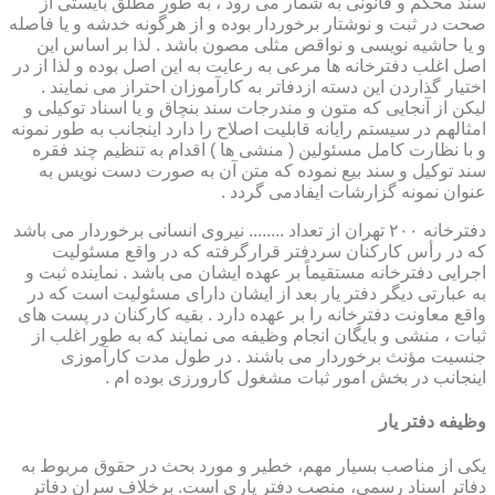
سند محکم و قانونی به شمار می رود ، به طور مطلق بایستی از
صحت در ثبت و نوشتار برخوردار بوده و از هرگونه خدشه و یا فاصله
و یا حاشیه نویسی و نواقص مثلی مصون باشد . لذا بر اساس این
اصل اغلب دفترخانه ها مرعی به رعایت به این اصل بوده و لذا از در
اختیار گذاردن این دسته ازدفاتر به کارآموزان احتراز می نمایند .
لیکن از آنجایی که متون و مندرجات سند بنچاق و یا اسناد توکیلی و
امثالهم در سیستم رایانه قابلیت اصلاح را دارد اینجانب به طور نمونه
و با نظارت کامل مسئولین ( منشی ها ) اقدام به تنظیم چند فقره
سند توکیل و سند بیع نموده که متن آن به صورت دست نویس به
عنوان نمونه گزارشات ایفادمی گردد .
دفترخانه ۲۰۰ تهران از تعداد ........ نیروی انسانی برخوردار می باشد
که در رأس کارکنان سردفتر قرارگرفته که در واقع مسئولیت
اجرایی دفترخانه مستقیماً بر عهده ایشان می باشد . نماینده ثبت و
به عبارتی دیگر دفتر یار بعد از ایشان دارای مسئولیت است که در
واقع معاونت دفترخانه را بر عهده دارد . بقیه کارکنان در پست های
ثبات ، منشی و بایگان انجام وظیفه می نمایند که به طور اغلب از
جنسیت مؤنث برخوردار می باشند . در طول مدت کارآموزی
اینجانب در بخش امور ثبات مشغول کارورزی بوده ام .
وظیفه دفتر یار
یكی از مناصب بسیار مهم، خطیر و مورد بحث در حقوق مربوط به
دفاتر اسناد رسمی، منصب دفتر یاری است. برخلاف سران دفاتر