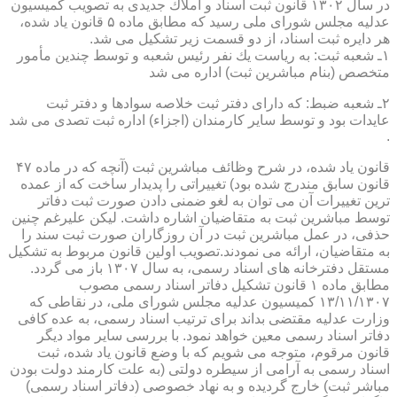
در سال ۱۳۰۲ قانون ثبت اسناد و املاك جدیدی به تصویب كمیسیون
عدلیه مجلس شورای ملی رسید كه مطابق ماده ۵ قانون یاد شده،
هر دایره ثبت اسناد، از دو قسمت زیر تشكیل می شد.
۱ـ شعبه ثبت: به ریاست یك نفر رئیس شعبه و توسط چندین مأمور
متخصص (بنام مباشرین ثبت) اداره می شد
۲ـ شعبه ضبط: كه دارای دفتر ثبت خلاصه سوادها و دفتر ثبت
عایدات بود و توسط سایر كارمندان (اجزاء) اداره ثبت تصدی می شد
.
قانون یاد شده، در شرح وظائف مباشرین ثبت (آنچه كه در ماده ۴۷
قانون سابق مندرج شده بود) تغییراتی را پدیدار ساخت كه از عمده
ترین تغییرات آن می توان به لغو ضمنی دادن صورت ثبت دفاتر
توسط مباشرین ثبت به متقاضیان اشاره داشت. لیكن علیرغم چنین
حذفی، در عمل مباشرین ثبت در آن روزگاران صورت ثبت سند را
به متقاضیان، ارائه می نمودند.تصویب اولین قانون مربوط به تشكیل
مستقل دفترخانه های اسناد رسمی، به سال ۱۳۰۷ باز می گردد.
مطابق ماده ۱ قانون تشكیل دفاتر اسناد رسمی مصوب
۱۳/۱۱/۱۳۰۷ كمیسیون عدلیه مجلس شورای ملی، در نقاطی كه
وزارت عدلیه مقتضی بداند برای ترتیب اسناد رسمی، به عده كافی
دفاتر اسناد رسمی معین خواهد نمود. با بررسی سایر مواد دیگر
قانون مرقوم، متوجه می شویم كه با وضع قانون یاد شده، ثبت
اسناد رسمی به آرامی از سیطره دولتی (به علت كارمند دولت بودن
مباشر ثبت) خارج گردیده و به نهاد خصوصی (دفاتر اسناد رسمی)