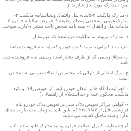
نمود ، مدارک مورد نیاز عبارتند از :
۱-مدارک مالکیت ۲-تائیدیه نقل وانتقال وشناسنامه مالکیت ۳-
مدارک هویتی وشخصی ونظام وظیفه ۴-عوارض سالیانه خودرو ۵-
مالیات نقل و انتقال ۶- بیمه نامه شخص ثالث معتبر ۷-کارت سوخت
۱- مدارک مربوط به مالکیت فروشنده که عبارتند از
الف: سند کمپانی یا تولید کننده خودرو که باید بنام فروشنده باشد
ب: بنچاق رسمی که از طرف دفاتر اسناد رسمی بنام فروشنده شده
باشد
ج : برگ انتقالی از دارائی که مخصوص انتقالات دولتی به اشخاص
است
د: اجرائیه دادگاه ها بر انتقال خودرو (پس از تعویض پلاک و تائید
مالکیت محکوم علیه واخذ استعلام از راهنمائی )
ه- گواهی مراکز تعویض پلاک مبنی بر تعویض پلاک خودرو بنام
فروشنده قبل از ۲۳/۰۷/۸۴ که طبق تائید سازمان ثبت نیاز به بنچاق
ندارد و سند ماقبل کفایت می نماید.
گرچه وظیفه کنترل اصالت خودرو وتائید مدارک طبق ماده ۲۰ به