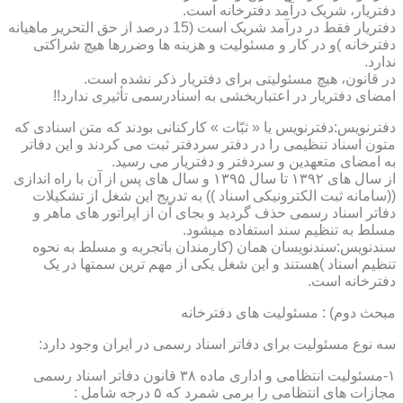
دفتریار، شریک درآمد دفترخانه است.
دفتریار فقط در درآمد شریک است (15 درصد از حق التحریر ماهیانه
دفترخانه )و در کار و مسئولیت و هزینه ها وضررها هیچ شراکتی
ندارد.
در قانون، هیچ مسئولیتی برای دفتریار ذکر نشده است.
امضای دفتریار در اعتباربخشی به اسنادرسمی تأثیری ندارد!!
دفترنویس:دفترنویس یا « ثبّات » کارکنانی بودند که متن اسنادی که
متون اسناد تنظیمی را در دفتر سردفتر ثبت می کردند و این دفاتر
به امضای متعهدین و سردفتر و دفتریار می رسید.
از سال های ۱۳۹۲ تا سال ۱۳۹۵ و سال های پس از آن با راه اندازی
((سامانه ثبت الکترونیکی اسناد )) به تدریج این شغل از تشکیلات
دفاتر اسناد رسمی حذف گردید و بجای آن از اپراتور های ماهر و
مسلط به تنظیم سند استفاده میشود.
سندنویس:سندنویسان همان (کارمندان باتجربه و مسلط به نحوه
تنظیم اسناد )هستند و این شغل یکی از مهم ترین سمتها در یک
دفترخانه است.
مبحث دوم) : مسئولیت های دفترخانه
سه نوع مسئولیت برای دفاتر اسناد رسمی در ایران وجود دارد:
۱-مسئولیت انتظامی و اداری ماده ۳۸ قانون دفاتر اسناد رسمی
مجازات های انتظامی را برمی شمرد که ۵ درجه شامل :