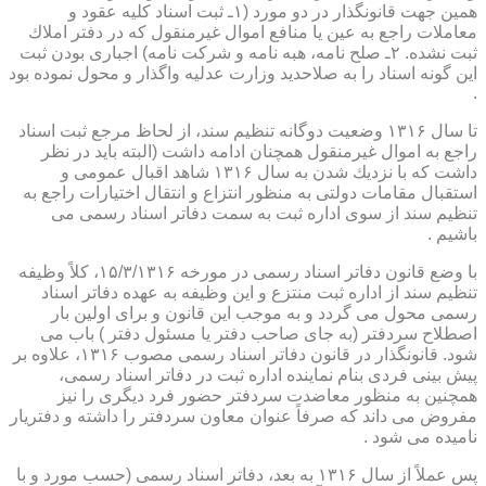
همین جهت قانونگذار در دو مورد (۱ـ ثبت اسناد كلیه عقود و
معاملات راجع به عین یا منافع اموال غیرمنقول كه در دفتر املاك
ثبت نشده. ۲ـ صلح نامه، هبه نامه و شركت نامه) اجباری بودن ثبت
این گونه اسناد را به صلاحدید وزارت عدلیه واگذار و محول نموده بود
.
تا سال ۱۳۱۶ وضعیت دوگانه تنظیم سند، از لحاظ مرجع ثبت اسناد
راجع به اموال غیرمنقول همچنان ادامه داشت (البته باید در نظر
داشت كه با نزدیك شدن به سال ۱۳۱۶ شاهد اقبال عمومی و
استقبال مقامات دولتی به منظور انتزاع و انتقال اختیارات راجع به
تنظیم سند از سوی اداره ثبت به سمت دفاتر اسناد رسمی می
باشیم .
با وضع قانون دفاتر اسناد رسمی در مورخه ۱۵/۳/۱۳۱۶، كلاً وظیفه
تنظیم سند از اداره ثبت منتزع و این وظیفه به عهده دفاتر اسناد
رسمی محول می گردد و به موجب این قانون و برای اولین بار
اصطلاح سردفتر (به جای صاحب دفتر یا مسئول دفتر ) باب می
شود. قانونگذار در قانون دفاتر اسناد رسمی مصوب ۱۳۱۶، علاوه بر
پیش بینی فردی بنام نماینده اداره ثبت در دفاتر اسناد رسمی،
همچنین به منظور معاضدت سردفتر حضور فرد دیگری را نیز
مفروض می داند كه صرفاً عنوان معاون سردفتر را داشته و دفتریار
نامیده می شود .
پس عملاً از سال ۱۳۱۶ به بعد، دفاتر اسناد رسمی (حسب مورد و با