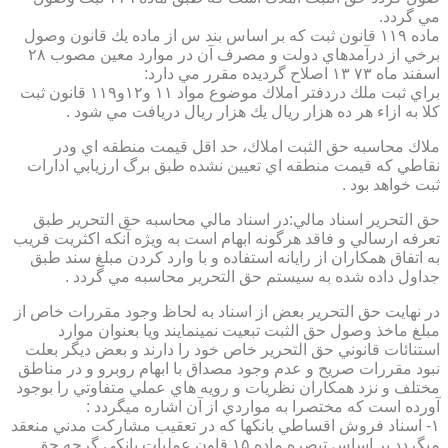
مي گردد.
ماده ۱۱۹ قانون ثبت كه بر اساس بند س از ماده يك قانون وصول
برخي از درآمدهاي دولت و مصرف آن در موارد معين مصوب ۲۸
اسفند ماه ۷۳ ۱۳ اصلاح گرديده مقرر مي دارد:
براي ثبت ملك دردفتر املاك موضوع مواد ۱۱ و۱۲و۱۱۹ قانون ثبت
كلا به ازاء هر ده هزار ريال يك هزار ريال دريافت مي شود .
ملاك محاسبه حق الثبت املاك، حد اقل قيمت منطقه اي ودر
نقاطي كه قيمت منطقه اي تعيين نشده طبق برگ ارزيابي ادارات
ثبت خواهد بود .
حق التحرير اسناد مالي:در اسناد مالي محاسبه حق التحرير طبق
تعرفه ارسالي و فاقد هرگونه ابهام است به ويژه آنكه اكثريت قريب
به اتفاق همكاران از رايانه استفاده و با وارد كردن مبلغ سند طبق
جداول داده شده به سيستم حق التحرير محاسبه مي گردد .
در نهايت حق التحرير بعض از اسناد به لحاظ وجود مقررات خاص از
مبلغ ماخذ وصول حق الثبت تبعيت نمينمايند ويا بعنوان موارد
استنائات قانوني حق التحرير خاص خود را دارند و بعض ديگر بعلت
نبود مقررات صريح و عدم وجود مصداق با ابهام روبرو و در مناطق
مختلف و نزد همكاران نظريات و رويه هاي عملي متفاوتي را بوجود
آورده است كه مختصرا به مواردي از آن اشاره ميگردد :
۱- اسناد فروش اقساطي بانكها كه در تعقيب مشاركت مدني منعقد
ميگردد بر اساس تبصره ماده ۱۵ قاون عمليات بانكي گرچه حق