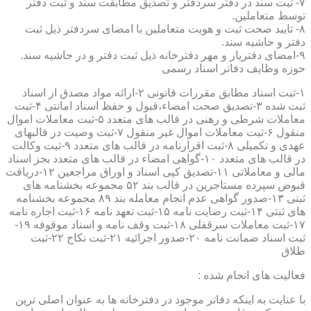
۷- ثبت سند در دفتر سردفتر و تصدیق مطابقت سند و ثبت دفتر
توسط متعاملین.
۸- تایید صحت ثبت و هویت متعاملین با امضای سردفتر ذیل ثبت
دفتر و حاشیه سند.
۹-امضای دفتریار و مهر دفترخانه ذیل ثبت دفتر و در حاشیه سند.
حوزه وظایف دفاتر اسناد رسمی
۱-ثبت اسناد مطابق مقررات قانونی ۲-ارائه مواد مصدق از اسناد
ثبت شده ۳-تصدیق صحت امضاء،قبول و حفظ اسناد امانتی ۴-ثبت
معاملات شرطی و رهنی در قالب های متعدد ۵-ثبت معاملات اموال
منقول ۶-ثبت معاملات اموال غیر منقول ۷-ثبت وصیت در قالبهای
عهدی و تکمیلی ۸-ثبت اقرارنامه در قالب های متعدد ۹-ثبت وکالت
در قالب های متعدد ۱۰-گواهی امضاء در قالب های متعدد بجز اسناد
مالی و معاملاتی ۱۱-تصدیق کپی اسناد و اوراق مراجعین ۱۲-دریافت
قبوض سپرده مستاجرین در قالب بند ۵۲ مجموعه بخشنامه های
ثبتی ۱۳-صدور گواهی عدم انجام معامله بند ۸۹ مجموعه بخشنامه
های ثبتی ۱۴-ثبت رضایت نامه ۱۵-ثبت تعهد نامه ۱۶-ثبت اجاره نامه
۱۷-ثبت معاملات سرقفلی ۱۸-ثبت وقف نامه و اسناد موقوفه ۱۹-
ثبت اسناد ضمانت نامه ۲۰-صدور اجرائیه ۲۱-ثبت نکاح ۲۲-ثبت
طلاق
فعالیت های انجام شده :
با عنایت به اینکه دفاتر موجود در دفترخانه ها به عنوان اصلی ترین