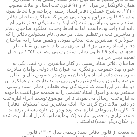
همان قانونگذار در مواد ۸۱ و ۹۱ قانون ثبت اسناد و املاك مصوب
۱۳۱۰، به شرح عملكرد دفاتر اسناد رسمی پرداخته و با لحاظ نمودن
ماده ۹۱ قانون مرقوم متوجه می شویم كه عملكرد صاحبان دفاتر
اسناد رسمی و مباشرین ثبت (كه اینك به مسئولان دفاتر تغییرنام
داده اند) واحد بوده است، لذا به لحاظ وحدت عملكرد صاحبان دفاتر
و مباشرین ثبت در تنظیم اسناد مراجعان، نام مسئولین دفاتر را كه
اصولاً برای مباشرین ثبت انتخاب نموده، و همین معنا را به صاحبان
دفاتر اسناد رسمی نیز قابل تسری می داند. حتی این نقطه نظر
بعدها در ماده ۲۹ قانون دفاتر اسناد رسمی مصوب ۱۳۵۴ نیز قابل
تعمیم تجلی می یابد.
صاحبان دفاتر اسناد رسمی در كنار مباشرین اداره ثبت، یكی به
عنوان نهاد خصوصی و دیگری به عنوان های دولتی توأمان مبادرت
به رسمیت دادن اسناد مراجعان به ویژه در خصوص نقل و انتقال
عرصه و اعیان و منافع غیرمنقول می نمایند.تفاوت بین عملكرد این
دو نهاد، در این است كه نمایندگان ثبت فقط در دفاتر اسناد رسمی
مستقر بودند و اصول اسناد تنظیمی را به ضمیمه حق الثبت مأخوذه
به اداره ثبت ارسال می نمودند تا این موضوع توسط اجزاء اداره ثبت
در دفتر املاك درج گردد. حال آنكه مباشرین ثبت (مسئولان دفاتر)
كه كارمندان موظف اداره ثبت بوده و در آن اداره مستقر بوده اند،
قاعدتاً نیازی به حضور نماینده (كه وظیفه اش كنترل اسناد ثبت شده
در مكان دیگر است) نداشتند .
به تبعیت از قانون دفاتر اسناد رسمی سال ۱۳۰۷، قانون