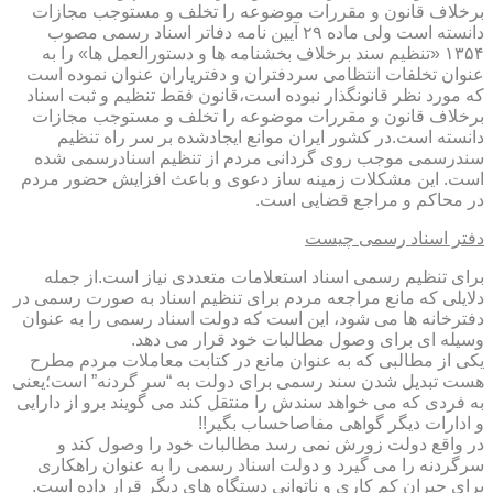
برخلاف قانون و مقررات موضوعه را تخلف و مستوجب مجازات
دانسته است ولی ماده ۲۹ آیین نامه دفاتر اسناد رسمی مصوب
۱۳۵۴ «تنظیم سند برخلاف بخشنامه ها و دستورالعمل ها» را به
عنوان تخلفات انتظامی سردفتران و دفتریاران عنوان نموده است
که مورد نظر قانونگذار نبوده است،قانون فقط تنظیم و ثبت اسناد
برخلاف قانون و مقررات موضوعه را تخلف و مستوجب مجازات
دانسته است.در کشور ایران موانع ایجادشده بر سر راه تنظیم
سندرسمی موجب روی گردانی مردم از تنظیم اسنادرسمی شده
است. این مشکلات زمینه ساز دعوی و باعث افزایش حضور مردم
در محاکم و مراجع قضایی است.
دفتر اسناد رسمی چیست
برای تنظیم رسمی اسناد استعلامات متعددی نیاز است.از جمله
دلایلی که مانع مراجعه مردم برای تنظیم اسناد به صورت رسمی در
دفترخانه ها می شود، این است که دولت اسناد رسمی را به عنوان
وسیله ای برای وصول مطالبات خود قرار می دهد.
یکی از مطالبی که به عنوان مانع در کتابت معاملات مردم مطرح
هست تبدیل شدن سند رسمی برای دولت به “سر گردنه” است؛یعنی
به فردی که می خواهد سندش را منتقل کند می گویند برو از دارایی
و ادارات دیگر گواهی مفاصاحساب بگیر!!
در واقع دولت زورش نمی رسد مطالبات خود را وصول کند و
سرگردنه را می گیرد و دولت اسناد رسمی را به عنوان راهکاری
برای جبران کم کاری و ناتوانی دستگاه های دیگر قرار داده است.