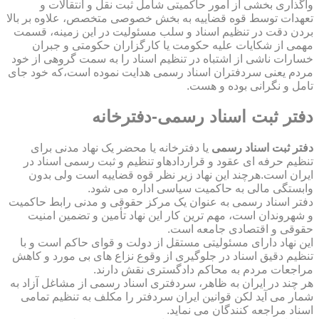
واگذاری بخشی از امور حاکمیتی شامل ثبت نقل و انتقالات و
تعهدات توسط قوه قضاییه به بخش خصوصی متخصص، علاوه بر بالا
بردن دقت در تنظیم اسناد و سلب مسئولیت در این زمینه، قسمت
مهمی از شکایات علیه حکومت یا کارگزاران حکومتی و جبران
خسارات ناشی از اشتباه در تنظیم اسناد را به سمت گروهی از خود
مردم یعنی سردفتران اسناد رسمی هدایت نموده است،که خود جای
تامل و نگرانی بوده و هست.
دفتر ثبت اسناد رسمی-دفترخانه
دفتر ثبت اسناد رسمی
یا دفترخانه یا محضر یک نهاد مدنی برای
تنظیم حرفه ای عقود و قراردادهاو تنظیم و ثبت رسمی اسناد در
ایران است.هرچند این نهاد زیر نظر قوه قضاییه است ولی بدون
وابستگی مالی به حاکمیت سیاسی اداره می شود.
دفتر اسناد رسمی به عنوان یک مرکز حقوقی و مدنی رابط حاکمیت
و شهروندان است، مهم ترین کار این نهاد تأمین و تضمین امنیت
حقوقی و اقتصادی جامعه است.
این نهاد دارای مسئولیتی مستقل از دولت و قوای حاکم است و با
تنظیم دقیق اسناد در جلوگیری از وقوع نزاع های بی مورد و کاهش
مراجعات مردم به محاکم دادگستری نقش دارند.
هر چند در ایران به ظاهر، سردفتری اسناد رسمی از مشاغل آزاد به
شمار می آید لکن قوانین ایران سردفتر را مکلف به تنظیم تمامی
اسناد مراجعه کنندگان می نماید.