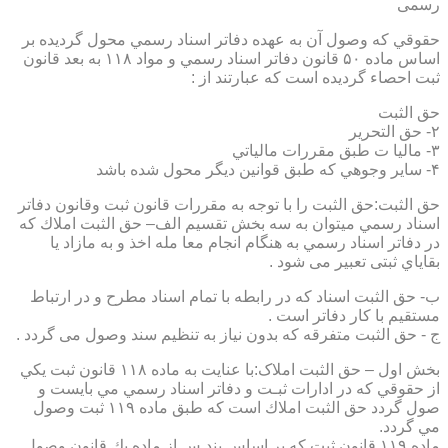
رسمی
حقوقي كه وصول آن به عهده دفاتر اسناد رسمي محول گرديده بر
اساس ماده ۵۰ قانون دفاتر اسناد رسمي و مواد ۱۱۸ به بعد قانون
ثبت احصاء گرديده است كه عبارتند از :
حق الثبت
۲- حق التحرير
۳- ماليا ت طبق مقررات مالياتي
۴- ساير وجوهي كه طبق قوانين ديگر محول شده باشد
حق الثبت:حق الثبت را با توجه به مقررات قانون ثبت وقانون دفاتر
اسناد رسمي ميتوان به سه بخش تقسيم الف– حق الثبت املاك كه
در دفاتر اسناد رسمي به هنگام انجام معا مله اخذ و به مازاد يا
بقاياي ثبتی تعبیر می شود .
ب- حق الثبت اسناد كه در رابطه با تمام اسناد مطرح و در ارتباط
مستقيم با كار دفاتر است .
ج - حق الثبت متفرقه كه بدون نياز به تنظیم سند وصول می گردد .
بخش اول – حق الثبت املاک:با عنايت به ماده ۱۱۸ قانون ثبت يكي
از حقوقي كه در ادارات ثبـت و دفاتر اسناد رسمي مي بايست و
صول گردد حق الثبت املاك است كه طبق ماده ۱۱۹ ثبت وصول
مي گردد.
ماده ۱۱۹ قانون ثبت كه بر اساس بند س از ماده يك قانون وصول