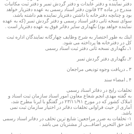
دفتر نماینده و دفتر عایدات و دفتر گردش تمبر و دفتر ثبت مكاتبات
مندرج در ماده ۲۳ قانون دفتر اسناد رسمی به عهده دفتریار خواهد
بود و چنانچه دفترخانه با داشتن دفتریار نماینده هم داشته باشد،
سوای نسخه ثانی دفتر اسناد رسمی و دفتر گردش تمبر (كه به عهده
نماینده خواهد بود) نگهداری سایر دفاتر فوق به عهده دفتریار است .
اینك به طور اختصار به شرح وظایف چهارگانه نمایندگان اداره ثبت
كل در دفترخانه ها پرداخته می شود.
۱ـ نگهداری نسخه ثانی دفتر ثبت اسناد رسمی
۲ـ نگهداری دفتر گردش تمبر
۳ ـ دریافت وجوه تودیعی مراجعان
۴ ـ امضاء سند
تخلفات رایج در دفاتر اسناد رسمی
به گفته مهدی انجم شعاع معاون امور اسناد سازمان ثبت اسناد و
املاک کشور که در مورخ ۲۳/۱۱/۹۱ در گفتگو با ایرنا مطرح شد،
آماری از حیث فراوانی تخلفات دفاتر در اختیار سازمان ثبت نمی
باشد.
۱- تخلفات به ضرر مراجعین: شایع ترین تخلف در دفاتر اسناد رسمی
اخذ حق التحریر اضافـــی از مشتریان می باشد .