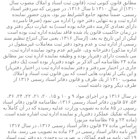
مطابق قانون كنونی ثبت، (قانون ثبت اسناد و املاك مصوب سال
۱۳۱۰) از سال ۱۳۱۰ تا سال ۱۳۱۶، در صورتی كه سردفتر اسناد
رسمی، ضمناً مجتهد جامع الشرایط نیز بود، بدون حضور نماینده
اداره ثبت و به تنهایی دفتر خود را اداره می نمود (صرفاً نامبرده
دارای تعدادی كارمند دفترخانه بوده است) به عبارت دیگر دفتر وی
در زمان حاكمیت قانون یاد شده فاقد نماینده اداره ثبت بوده است
لیكن از این تاریخ به بعد، (ازسال ۱۳۱۶، یعنی سال انتزاع تنظیم سند
رسمی از اداره ثبت و عدم وجود دفتر ثبت معاملات غیرمنقول در
اداره مذكور) دفترخانه وی، علیرغم عدم وجود نماینده اداره ثبت،
می بایست دارای دفتریار بوده و وظیفه نماینده اداره ثبت نیز مطابق
ماده ۲۴ نظامنامه آتی الذكر بر عهده دفتریار بوده است (یك دفتر
جاری در اختیار سردفتر و دفتر نماینده اداره ثبت در اختیار دفتریار)
و این یكی از تفاوت هایی است كه بین قانون ثبت اسناد و املاك
مصوب ۱۳۱۰ از یك طرف و قانون دفاتر اسناد رسمی ۱۳۱۶ از
طرف دیگر وجود داشته است .
در سال ۱۳۱۶ و در اجرای مواد ۹ و ۱۰ و ۱۵، ۲۰، ۲۱، ۲۲، ۲۴، ۳۶،
۵۳، ۵۷ قانون دفاتر اسناد رسمی ۱۳۱۶، نظامنامه قانون دفاتر اسناد
رسمی در ۸۵ ماده به تصویب وزارت عدلیه رسیده كه در آن كاملاً به
مسأله تفكیك عملكرد دفتریار و نماینده اداره ثبت اشاره شده است.
(ماده ۲۴ و ۲۵ نظامنامه مزبور)
براساس ماده ۴۷ قانون دفاتر اسناد رسمی ۱۳۱۶، در سال ۱۳۱۷
آئین نامه دفاتر اسناد رسمی در ۶۴ ماده به تصویب می رسد. ماده
۱۹ آئین نامه مرقوم كماكان بر ضرورت وجودی دو دفتر ثبت اسناد