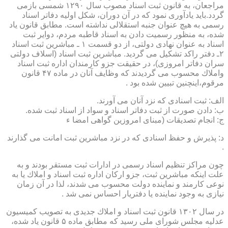
مراجعان، به قانون ثبت اسناد مصوب سال ۱۲۹۰ شمسی بازمی
گردد.باید یادآوری نمود كه در آن دوران، شكل اولیه دفاتر اسناد
رسمی به هیچ عنوان جنبه استقلالی نداشته است. مطابق قانون یاد
شده، به منظور رسمیت دادن به اسناد قاطبه مردم، دوایر ثبت
اسناد به عنوان نهادی دولتی، از دو قسمت ۱ ـ مباشرین ثبت اسناد
۲ـ دفتر راكد تشكیل می گردید. مباشرین ثبت اسناد (اسلاف دولتی
سران دفاتر امروزی)، در حقیقت جزو كارمندان اداره ثبت اسناد
واملاك محسوب می گردیدند كه وظایف آنان در ماده ۴۷ قانون
مرقوم،اینچنین تبیین شده بود .
الف: ثبت اسنادی كه نزد آنان می آورند.
ب: دادن صورت از ثبت دفاتر اسناد و سواد از اسناد ثبت شده.
ج: انجام تصدیقات (مبنای امروزین گواهی امضا ء
د: پذیرش و حفظ اسنادی كه در نزد مباشرین ثبت امانت می گذارند
.
چون مراكز تنظیم اسناد رسمی در ادارات ثبت مستقر بودند و به
علت اینكه مباشرین ثبت، جزو اركان اداره ثبت اسناد و املاك یا به
نوعی كارمند و نماینده دولت محسوب می شدند، لذا در آن زمان
نیازی به وجود نماینده یا دفتریار احساس نمی شد .
در سال ۱۳۰۲ قانون ثبت اسناد و املاك جدیدی به تصویب كمیسیون
عدلیه مجلس شورای ملی رسید كه مطابق ماده ۵ قانون یاد شده،