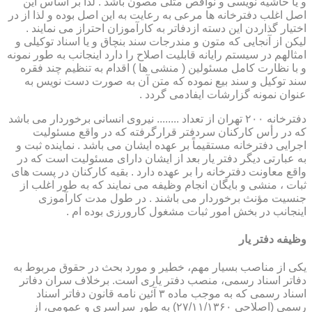
و یا حاشیه نویسی و نواقص مثلی مصون باشد . لذا بر اساس این
اصل اغلب دفترخانه ها مرعی به رعایت به این اصل بوده و لذا از در
اختیار گذاردن این دسته ازدفاتر به کارآموزان احتراز می نمایند .
لیکن از آنجایی که متون و مندرجات سند بنچاق و یا اسناد توکیلی و
امثالهم در سیستم رایانه قابلیت اصلاح را دارد اینجانب به طور نمونه
و با نظارت کامل مسئولین ( منشی ها ) اقدام به تنظیم چند فقره
سند توکیل و سند بیع نموده که متن آن به صورت دست نویس به
عنوان نمونه گزارشات ایفادمی گردد .
دفترخانه ۲۰۰ تهران از تعداد ........ نیروی انسانی برخوردار می باشد
که در رأس کارکنان سردفتر قرارگرفته که در واقع مسئولیت
اجرایی دفترخانه مستقیماً بر عهده ایشان می باشد . نماینده ثبت و
به عبارتی دیگر دفتر یار بعد از ایشان دارای مسئولیت است که در
واقع معاونت دفترخانه را بر عهده دارد . بقیه کارکنان در پست های
ثبات ، منشی و بایگان انجام وظیفه می نمایند که به طور اغلب از
جنسیت مؤنث برخوردار می باشند . در طول مدت کارآموزی
اینجانب در بخش امور ثبات مشغول کارورزی بوده ام .
وظیفه دفتر یار
یكی از مناصب بسیار مهم، خطیر و مورد بحث در حقوق مربوط به
دفاتر اسناد رسمی، منصب دفتر یاری است. برخلاف سران دفاتر
اسناد رسمی كه به موجب ماده ۳ آئین نامه قانون دفاتر اسناد
رسمی (اصلاحی ۲۷/۱۱/۱۳۶۰) به طور سراسری و عمومی، از