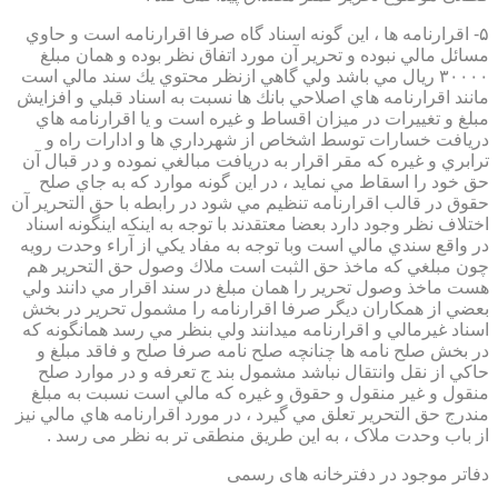
۵- اقرارنامه ها ، اين گونه اسناد گاه صرفا اقرارنامه است و حاوي
مسائل مالي نبوده و تحرير آن مورد اتفاق نظر بوده و همان مبلغ
۳۰۰۰۰ ريال مي باشد ولي گاهي ازنظر محتوي يك سند مالي است
مانند اقرارنامه هاي اصلاحي بانك ها نسبت به اسناد قبلي و افزايش
مبلغ و تغييرات در ميزان اقساط و غيره است و يا اقرارنامه هاي
دريافت خسارات توسط اشخاص از شهرداري ها و ادارات راه و
ترابري و غيره كه مقر اقرار به دريافت مبالغي نموده و در قبال آن
حق خود را اسقاط مي نمايد ، در اين گونه موارد كه به جاي صلح
حقوق در قالب اقرارنامه تنظيم مي شود در رابطه با حق التحرير آن
اختلاف نظر وجود دارد بعضا معتقدند با توجه به اينكه اينگونه اسناد
در واقع سندي مالي است وبا توجه به مفاد يكي از آراء وحدت رويه
چون مبلغي كه ماخذ حق الثبت است ملاك وصول حق التحرير هم
هست ماخذ وصول تحرير را همان مبلغ در سند اقرار مي دانند ولي
بعضي از همكاران ديگر صرفا اقرارنامه را مشمول تحرير در بخش
اسناد غيرمالي و اقرارنامه ميدانند ولي بنظر مي رسد همانگونه كه
در بخش صلح نامه ها چنانچه صلح نامه صرفا صلح و فاقد مبلغ و
حاكي از نقل وانتقال نباشد مشمول بند ج تعرفه و در موارد صلح
منقول و غير منقول و حقوق و غيره كه مالي است نسبت به مبلغ
مندرج حق التحرير تعلق مي گيرد ، در مورد اقرارنامه هاي مالي نيز
از باب وحدت ملاک ، به این طریق منطقی تر به نظر می رسد .
دفاتر موجود در دفترخانه های رسمی