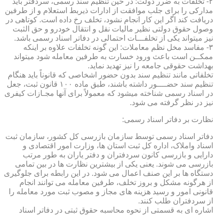
۲- تخلفات به ضرر دولت: در حین تنظیم سند رسمی، سردفتر باید
مدارکی را برای جلب موافقت از ادارات ذیربط استعلام و از طرفین
دریافت کند اگر این کار انجام نشود، تخلف رخ داده است. کوتاهی در
وصول حقوق دولتی نظیر مالیات نقل و انتقال خودرو و حق الثبت
نیز میتواند یکی از تخلفـــات احتمالی در دفاتر اسناد رسمی باشد.
۳- مفاسد مخل نظم معاملات: این گونه تخلفات علاوه بر اینکه
ممکــن است باعث ورود خسارت به طرفین معامله شود میتواند
بهداشت حقوقی جامعه را نیز تهدید نماید.
تخلفاتی مانند تنظیم سند بدون حضور اشخاصی که قانوناً باید هنگام
تنظیم سند حضــــور داشته باشند، طبق ماده ۱۰۰ قانون ثبت، جعل
در اسناد رسمی شناخته میشود که معمولاً برای آنها مجـازات کیفری
نیز در نظر گرفته می شود.
نظارت بر دفاتر اسناد رسمی:
دفاتر اسناد رسمی توسط سازمان بازرسی کل کشور، سازمان ثبت
اسناد واملاک، اداره کل ثبت استان ها، وزارت امور اقتصادی و
دارایی و بازرسی کانون سردفتران و دفتر یاران به طور مرتب
بازرسی می شوند. یعنی یکی از بیشترین نظارت ها در بین تمامی
دستگاه ها بر این صنف اعمال می شود. در این رابطه برای جلوگیری
از هرگونه مشکل و بروز تخلف، طرفین معامله می توانند انجام
قانونی امور و رسید هزینه های مجاز و مصوب ثبت مورد معامله را
از سردفتران طلب کنند.
اشاره ای به قسمتی از نحوه محاسبه حقوق ثبتی در دفاتر اسناد