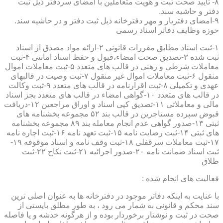
۸- تایید صحت ثبت و هویت متعاملین با امضای سردفتر ذیل ثبت
دفتر و حاشیه سند.
۹-امضای دفتریار و مهر دفترخانه ذیل ثبت دفتر و در حاشیه سند.
حوزه وظایف دفاتر اسناد رسمی
۱-ثبت اسناد مطابق مقررات قانونی ۲-ارائه مواد مصدق از اسناد
ثبت شده ۳-تصدیق صحت امضاء،قبول و حفظ اسناد امانتی ۴-ثبت
معاملات شرطی و رهنی در قالب های متعدد ۵-ثبت معاملات اموال
منقول ۶-ثبت معاملات اموال غیر منقول ۷-ثبت وصیت در قالبهای
عهدی و تکمیلی ۸-ثبت اقرارنامه در قالب های متعدد ۹-ثبت وکالت
در قالب های متعدد ۱۰-گواهی امضاء در قالب های متعدد بجز اسناد
مالی و معاملاتی ۱۱-تصدیق کپی اسناد و اوراق مراجعین ۱۲-دریافت
قبوض سپرده مستاجرین در قالب بند ۵۲ مجموعه بخشنامه های
ثبتی ۱۳-صدور گواهی عدم انجام معامله بند ۸۹ مجموعه بخشنامه
های ثبتی ۱۴-ثبت رضایت نامه ۱۵-ثبت تعهد نامه ۱۶-ثبت اجاره نامه
۱۷-ثبت معاملات سرقفلی ۱۸-ثبت وقف نامه و اسناد موقوفه ۱۹-
ثبت اسناد ضمانت نامه ۲۰-صدور اجرائیه ۲۱-ثبت نکاح ۲۲-ثبت
طلاق
فعالیت های انجام شده :
با عنایت به اینکه دفاتر موجود در دفترخانه ها به عنوان اصلی ترین
سند محکم و قانونی به شمار می رود ، به طور مطلق بایستی از
صحت در ثبت و نوشتار برخوردار بوده و از هرگونه خدشه و یا فاصله