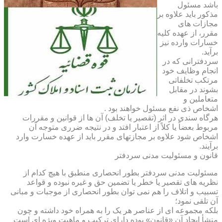
باشد مسئول
مذکور باید علاوه بر
مجازات های
مقرر، از عهده کلیه
خسارات وارده نیز
برآید.
سردفترانی که در
انجام وظایف خود
مرتکب تخلفاتی
بشوند در مقابل
متعاملین و
اشخاص ذی نفع مسئول خواهند بود .
هرگاه سندی در اثر (تقصیر یا تخلف) آن ها از قوانین و مقررات
مربوط بعضاً یا کلاً از اعتبار افتد و در نتیجه ضرری متوجه آن
اشخاص شود علاوه بر مجازتهای مقرر باید از عهده خسارت وارد
برآیند.
قانون و مسئولیت مدنی سردفتر
مسئولیت مدنی سردفتر بطور انحصاری منطبق با هیچ کدام از
نظریه های تقصیر یا خطر یا تضمین حق و غیره نبوده و قواعد
تسبیب و اتلاف را هم نمی توان بطور انحصاری از موجبات و مبانی
آن تلقی نمود؛
بلکه مجموعه ای از عناصر هر یک را به همراه خود داشته و چون
منشأ ایجاد آن «قانون» بوده دارای ترکیب و ماهیت ویژه ای است