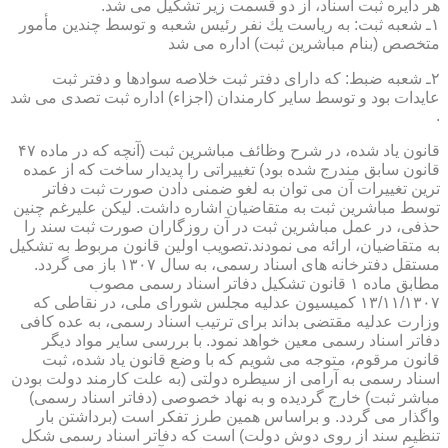
هر دایره ثبت اسناد، از دو قسمت زیر تشكیل می شد.
۱ـ شعبه ثبت: به ریاست یك نفر رئیس شعبه و توسط چندین مأمور
متخصص (بنام مباشرین ثبت) اداره می شد
۲ـ شعبه ضبط: كه دارای دفتر ثبت خلاصه سوادها و دفتر ثبت
عایدات بود و توسط سایر كارمندان (اجزاء) اداره ثبت تصدی می شد
.
قانون یاد شده، در شرح وظائف مباشرین ثبت (آنچه كه در ماده ۴۷
قانون سابق مندرج شده بود) تغییراتی را پدیدار ساخت كه از عمده
ترین تغییرات آن می توان به لغو ضمنی دادن صورت ثبت دفاتر
توسط مباشرین ثبت به متقاضیان اشاره داشت. لیكن علیرغم چنین
حذفی، در عمل مباشرین ثبت در آن روزگاران صورت ثبت سند را
به متقاضیان، ارائه می نمودند.تصویب اولین قانون مربوط به تشكیل
مستقل دفترخانه های اسناد رسمی، به سال ۱۳۰۷ باز می گردد.
مطابق ماده ۱ قانون تشكیل دفاتر اسناد رسمی مصوب
۱۳/۱۱/۱۳۰۷ كمیسیون عدلیه مجلس شورای ملی، در نقاطی كه
وزارت عدلیه مقتضی بداند برای ترتیب اسناد رسمی، به عده كافی
دفاتر اسناد رسمی معین خواهد نمود. با بررسی سایر مواد دیگر
قانون مرقوم، متوجه می شویم كه با وضع قانون یاد شده، ثبت
اسناد رسمی به آرامی از سیطره دولتی (به علت كارمند دولت بودن
مباشر ثبت) خارج گردیده و به نهاد خصوصی (دفاتر اسناد رسمی)
واگذار می گردد. و براساس همین طرز تفكر است (برداشتن بار
تنظیم سند از روی دوش دولت) است كه دفاتر اسناد رسمی شكل