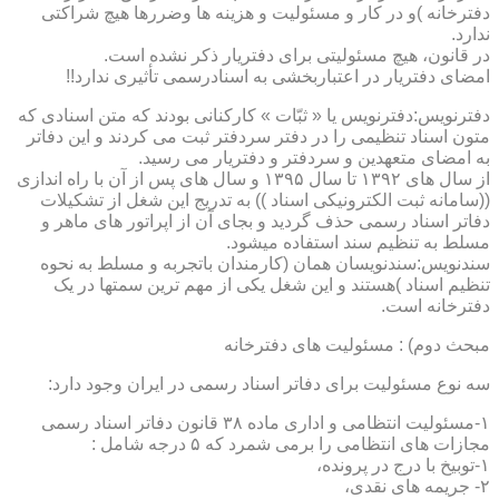
دفترخانه )و در کار و مسئولیت و هزینه ها وضررها هیچ شراکتی
ندارد.
در قانون، هیچ مسئولیتی برای دفتریار ذکر نشده است.
امضای دفتریار در اعتباربخشی به اسنادرسمی تأثیری ندارد!!
دفترنویس:دفترنویس یا « ثبّات » کارکنانی بودند که متن اسنادی که
متون اسناد تنظیمی را در دفتر سردفتر ثبت می کردند و این دفاتر
به امضای متعهدین و سردفتر و دفتریار می رسید.
از سال های ۱۳۹۲ تا سال ۱۳۹۵ و سال های پس از آن با راه اندازی
((سامانه ثبت الکترونیکی اسناد )) به تدریج این شغل از تشکیلات
دفاتر اسناد رسمی حذف گردید و بجای آن از اپراتور های ماهر و
مسلط به تنظیم سند استفاده میشود.
سندنویس:سندنویسان همان (کارمندان باتجربه و مسلط به نحوه
تنظیم اسناد )هستند و این شغل یکی از مهم ترین سمتها در یک
دفترخانه است.
مبحث دوم) : مسئولیت های دفترخانه
سه نوع مسئولیت برای دفاتر اسناد رسمی در ایران وجود دارد:
۱-مسئولیت انتظامی و اداری ماده ۳۸ قانون دفاتر اسناد رسمی
مجازات های انتظامی را برمی شمرد که ۵ درجه شامل :
۱-توبیخ با درج در پرونده،
۲- جریمه های نقدی،