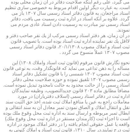
می گیرد، علی رغم اینكه صلاحیت دفاتر در آن زمان محلی بوده
است. به عبارت دیگر اولین اقدام مربوط به خصوصی سازی تنظیم
اسناد مراجعان، به قانون دفاتر اسناد رسمی سال ۱۳۰۷ باز می
گردد. علاوه بر آنكه اسناد در اداره ثبت رسمیت می یافت، دفاتر
اسناد رسمی نیز مبادرت به رسمیت دادن اسناد عادی مردم می
نمودند.
در آن زمان، هر دفتر اسناد رسمی مركب از یك نفر صاحب دفتر و
لااقل یك نفر نماینده اداره ثبت اسناد بوده است. با تصویب قانون
ثبت اسناد و املاك مصوب ۲۰/۱/۱۳۰۸، قانون دفاتر اسناد رسمی
مصوب ۱۳۰۷ عملاً منسوخ می گردد .
نحوه نگارش قانون مرقوم (قانون ثبت اسناد واملاك ۱۳۰۸) این
مسأله را به ذهن تداعی می نماید كه قانونگذار وقت، به نوعی قانون
ثبت اسناد مصوب ۱۳۰۲ شمسی را با قانون تشكیل دفاتر اسناد
رسمی مصوب ۱۳۰۷ تلفیق نموده و حوزه صلاحیت محلی دفاتر
اسناد رسمی را از حالت محدود به حالت نامحدود تبدیل نموده است.
مضافاً مطابق ماده ۲۰۳ قانون جدیدالتصویب، وظیفه نمایندگان
اداره ثبت در دفاتر اسناد رسمی (اسلاف دفتریاران) در مورد
معاملات راجع به عین یا منافع املاك ثبت شده، اخذ حق الثبت سند
نقل و انتقال املاك و الصاق نمودن تمبر معادل آن به سند انتقالی و
ابطال تمبر مربوطه و ارسال سند به اداره ثبت محل وقوع ملك بوده
است تا اجزاء ثبت (كارمندان مستقر در اداره ثبت محل وقوع ملك)
واقعه یا عمل حقوقی انجام یافته را در دفتر املاك موجود در اداره
ثبت درج نمایند.در سال ۱۳۱۰، قانون ثبت اسناد و املاك كنونی به