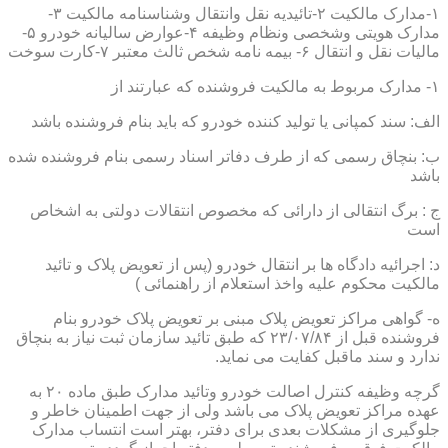
۱-مدارک مالکیت ۲-تائیدیه نقل وانتقال وشناسنامه مالکیت ۳-
مدارک هویتی وشخصی ونظام وظیفه ۴-عوارض سالیانه خودرو ۵-
مالیات نقل و انتقال ۶- بیمه نامه شخص ثالث معتبر ۷-کارت سوخت
۱- مدارک مربوط به مالکیت فروشنده که عبارتند از
الف: سند کمپانی یا تولید کننده خودرو که باید بنام فروشنده باشد
ب: بنچاق رسمی که از طرف دفاتر اسناد رسمی بنام فروشنده شده
باشد
ج : برگ انتقالی از دارائی که مخصوص انتقالات دولتی به اشخاص
است
د: اجرائیه دادگاه ها بر انتقال خودرو (پس از تعویض پلاک و تائید
مالکیت محکوم علیه واخذ استعلام از راهنمائی )
ه- گواهی مراکز تعویض پلاک مبنی بر تعویض پلاک خودرو بنام
فروشنده قبل از ۲۳/۰۷/۸۴ که طبق تائید سازمان ثبت نیاز به بنچاق
ندارد و سند ماقبل کفایت می نماید.
گرچه وظیفه کنترل اصالت خودرو وتائید مدارک طبق ماده ۲۰ به
عهده مراکز تعویض پلاک می باشد ولی از جهت اطمینان خاطر و
جلوگیری از مشکلات بعدی برای دفتر، بهتر است انتساب مدارک