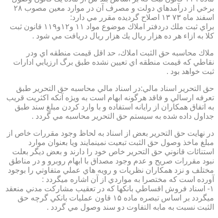
برخي از درآمدهاي دولت و مصرف آن در موارد معين مصوب ۲۸
اسفند ماه ۷۳ ۱۳ اصلاح گرديده مقرر مي دارد:
براي ثبت ملك دردفتر املاك موضوع مواد ۱۱ و۱۲و۱۱۹ قانون ثبت
كلا به ازاء هر ده هزار ريال يك هزار ريال دريافت مي شود .
ملاك محاسبه حق الثبت املاك، حد اقل قيمت منطقه اي ودر
نقاطي كه قيمت منطقه اي تعيين نشده طبق برگ ارزيابي ادارات
ثبت خواهد بود .
حق التحرير اسناد مالي:در اسناد مالي محاسبه حق التحرير طبق
تعرفه ارسالي و فاقد هرگونه ابهام است به ويژه آنكه اكثريت قريب
به اتفاق همكاران از رايانه استفاده و با وارد كردن مبلغ سند طبق
جداول داده شده به سيستم حق التحرير محاسبه مي گردد .
در نهايت حق التحرير بعض از اسناد به لحاظ وجود مقررات خاص از
مبلغ ماخذ وصول حق الثبت تبعيت نمينمايند ويا بعنوان موارد
استنائات قانوني حق التحرير خاص خود را دارند و بعض ديگر بعلت
نبود مقررات صريح و عدم وجود مصداق با ابهام روبرو و در مناطق
مختلف و نزد همكاران نظريات و رويه هاي عملي متفاوتي را بوجود
آورده است كه مختصرا به مواردي از آن اشاره ميگردد :
۱- اسناد فروش اقساطي بانكها كه در تعقيب مشاركت مدني منعقد
ميگردد بر اساس تبصره ماده ۱۵ قاون عمليات بانكي گرچه حق
الثبت نسبت به مابه التفاوت دو سند وصول مي گردد .