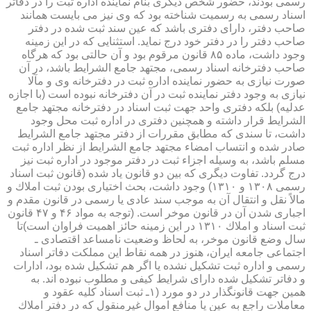
رسمی بودند، حضور شخص دیگری بنام نماینده اداره ثبت را در دفاتر
اسناد رسمی به رسمیت شناخته بود كه وی نیز می بایست همانند
صاحب دفتر، دارای دفتری باشد كه عین سند ثبت شده در دفتر
صاحب دفتر را در دفتر خود درج نماید. استثنایی كه در این زمینه
وجود داشت، ماده ۸۵ قانون مرقوم بود و آن حالتی بود كه هرگاه
صاحب دفترخانه اسناد رسمی، مجتهد جامع الشرایط باشد، در آن
صورت نیازی به حضور نماینده اداره ثبت در دفترخانه وی و مآلا
نیازی به وجود دفتر نماینده ثبت در آن دفترخانه نبوده است (با اجازه
عدلیه) بلكه دفتری واحد جهت ثبت اسناد در دفترخانه مجتهد جامع
الشرایط قرار داشته و همچنین دفتری در اداره ثبت محل وجود
داشت، تا سندی كه مطابق مقررات از دفتر مجتهد جامع الشرایط
صادر شده و انتساب امضاء مجتهد جامع الشرایط از نظر اداره ثبت
مسلم باشد، به وسیله اجزاء ثبت در دفتر موجود در اداره ثبت نیز
درج گردد. تفاوت دیگری كه بین دو قانون یاد شده (قانون ثبت اسناد
رسمی ۱۳۰۸ و ۱۳۱۰) وجود داشت، بحث اختیاری بودن ثبت املاك و
مالاً نقل و انتقال آن به موجب سند عادی یا رسمی در قانون مقدم و
اجباری شدن آن در قانون موخر است. (توجه به مواد ۴۶ و ۴۷ قانون
ثبت اسناد و املاك ۱۳۱۰ در این زمینه حائز اهمیت فراوان است)تا
سال وضع قانون موخر، به لحاظ وضعیت نامساعد اقتصادی ـ
اجتماعی جامعه ایران، هنوز در همه نقاط این مملكت دفاتر اسناد
رسمی و اداره ثبت تشكیل نشده یا اگر هم تشكیل شده بود، ادارات
و دفاتر تشكیل شده دارای شرایط كیفی و مطلوب نبوده اند. به
همین جهت قانونگذار در دو مورد (۱ـ ثبت اسناد كلیه عقود و
معاملات راجع به عین یا منافع اموال غیرمنقول كه در دفتر املاك