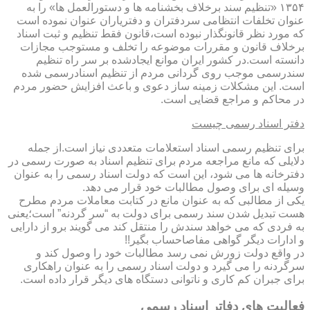
۱۳۵۴ «تنظیم سند برخلاف بخشنامه ها و دستورالعمل ها» را به
عنوان تخلفات انتظامی سردفتران و دفتریاران عنوان نموده است
که مورد نظر قانونگذار نبوده است،قانون فقط تنظیم و ثبت اسناد
برخلاف قانون و مقررات موضوعه را تخلف و مستوجب مجازات
دانسته است.در کشور ایران موانع ایجادشده بر سر راه تنظیم
سندرسمی موجب روی گردانی مردم از تنظیم اسنادرسمی شده
است. این مشکلات زمینه ساز دعوی و باعث افزایش حضور مردم
در محاکم و مراجع قضایی است.
دفتر اسناد رسمی چیست
برای تنظیم رسمی اسناد استعلامات متعددی نیاز است.از جمله
دلایلی که مانع مراجعه مردم برای تنظیم اسناد به صورت رسمی در
دفترخانه ها می شود، این است که دولت اسناد رسمی را به عنوان
وسیله ای برای وصول مطالبات خود قرار می دهد.
یکی از مطالبی که به عنوان مانع در کتابت معاملات مردم مطرح
هست تبدیل شدن سند رسمی برای دولت به “سر گردنه” است؛یعنی
به فردی که می خواهد سندش را منتقل کند می گویند برو از دارایی
و ادارات دیگر گواهی مفاصاحساب بگیر!!
در واقع دولت زورش نمی رسد مطالبات خود را وصول کند و
سرگردنه را می گیرد و دولت اسناد رسمی را به عنوان راهکاری
برای جبران کم کاری و ناتوانی دستگاه های دیگر قرار داده است.
فعالیت های دفاتر اسناد رسمی