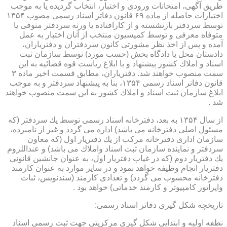
طریق آگهی، امتحانات ورودی و اختبار، انتخاب گردیده یا به موجب
اختیارات حاصله از ماده ۶۹ قانون دفاتر اسناد رسمی مصوب ۱۳۵۴
توسط سردفتر بازنشسته و از كارافتاده یا ورثه سردفتر متوفی یا
متوفاه معرفی و توسط كمیسیون منتخب از آنان اختبار به عمل
آمده و پس از اخذ نظر مشورتی كانون سردفتران و دفتریاران،
دادستان محل یا دادگاه بخش (حسب مورد) توسط سازمان ثبت
اسناد و املاك كشور پیشنهاد و با ابلاغ ریاست قوه قضائیه به این
سمت منصوب خواهند شد. دفتریاران، مطابق قسمت اخیر ماده ۳
قانون دفاتر اسناد رسمی ۱۳۵۴، بنا به پیشنهاد سردفتر و به موجب
ابلاغ سازمان ثبت اسناد و املاك كشور به این سمت منصوب خواهند
شد .
از سال ۱۳۵۴ به بعد، دفترخانه اسناد رسمی توسط یك سردفتر (كه
مسئول اصلی دفترخانه می باشد) اداره می گردد و غیر از نامبرده،
سازمان اداری دفترخانه مركب از یك دفتریار اول (كه معاون
سردفتر و نماینده سازمان ثبت اسناد واملاك می باشد) و عنداللزوم
یك دفتریار دوم (كه در غیاب دفتریار اول، به عنوان جانشین قانونی
دفتریار انجام وظیفه خواهد نمود و در سایر موارد به عنوان كارمند
دفترخانه محسوب می گردد) و تعدادی كارمند (سندنویس، ثبات
واپراتور كامپیوتر و كارمند خدماتی) خواهد بود .
تاریخچه شكل گیری دفاتر اسناد رسمی:
نطفه اولیه و ابتدایی شكل گیری مركزیتی جهت ثبت رسمی اسناد