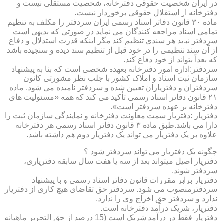
در ایران شخصیت حقوقی دفترخانه، شخصیت مستقلی نیست و
دفترخانه از استقلال حقوقی برخوردار نیست.
ماده ۳۰ قانون دفاتر اسناد رسمی ایران سردفتر را مکلف به تنظیم
تمامی اسناد مراجعه کنندگان می نماید در صورتی که بدیهی است
سردفتر نباید هر سندی تنظیم کند مگر اینکه قدرت استدلال و دفاع
از آن سند تنظیمی را در خود قبل از تنظیم سند دیده و سنجیده باشد
که بعداً بتواند از خود دفاع کند.
سردفتر:اداره امور دفترخانه بعهده شخصی است که بنا به پیشنهاد
سازمان ثبت اسناد و املاک کشور با جلب نظر مشورتی کانون
سردفتران و دفتریاران تعیین شده و سردفتر نامیده می شود. ماده
۲۱ قانون دفاتر اسناد رسمی تأکید می کند که همه «مسئولیت های
دفترخانه بر عهده سردفتر است».
دفتریار :دفتریار سمت معاونت دفترخانه و نمایندگی سازمان ثبت را
دارا می باشد.طبق ماده ۳ قانون دفاتر اسناد رسمی هر دفترخانه
علاوه بر یک دفتریار می تواند یک دفتریار دوم هم داشته باشد.
چگونه یک دفتریار می تواند سردفتر شود ؟
دفتریار اصیل میتواند بعد از سه یا هفت سال سابقه دفتریاری،
سردفتر شوند.
دفتریار برابر مقررات قانون دفاتر اسناد رسمی و با پیشنهاد
سردفترمنصوب می شود. سردفتر حق تقاضای هیچ کاری از دفتریار
ندارد و سردفتر حق اخراج وی را ندارد.
دفتریار، شریک درآمد دفترخانه است.
دفتریار فقط در درآمد شریک است (15 درصد از حق التحریر ماهیانه