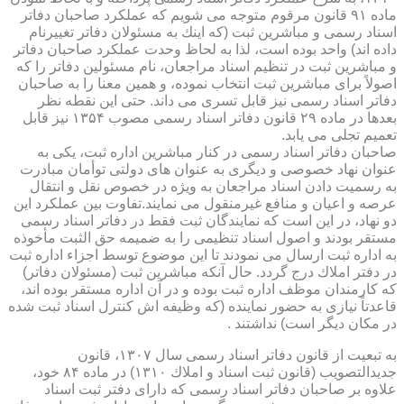
ماده ۹۱ قانون مرقوم متوجه می شویم كه عملكرد صاحبان دفاتر
اسناد رسمی و مباشرین ثبت (كه اینك به مسئولان دفاتر تغییرنام
داده اند) واحد بوده است، لذا به لحاظ وحدت عملكرد صاحبان دفاتر
و مباشرین ثبت در تنظیم اسناد مراجعان، نام مسئولین دفاتر را كه
اصولاً برای مباشرین ثبت انتخاب نموده، و همین معنا را به صاحبان
دفاتر اسناد رسمی نیز قابل تسری می داند. حتی این نقطه نظر
بعدها در ماده ۲۹ قانون دفاتر اسناد رسمی مصوب ۱۳۵۴ نیز قابل
تعمیم تجلی می یابد.
صاحبان دفاتر اسناد رسمی در كنار مباشرین اداره ثبت، یكی به
عنوان نهاد خصوصی و دیگری به عنوان های دولتی توأمان مبادرت
به رسمیت دادن اسناد مراجعان به ویژه در خصوص نقل و انتقال
عرصه و اعیان و منافع غیرمنقول می نمایند.تفاوت بین عملكرد این
دو نهاد، در این است كه نمایندگان ثبت فقط در دفاتر اسناد رسمی
مستقر بودند و اصول اسناد تنظیمی را به ضمیمه حق الثبت مأخوذه
به اداره ثبت ارسال می نمودند تا این موضوع توسط اجزاء اداره ثبت
در دفتر املاك درج گردد. حال آنكه مباشرین ثبت (مسئولان دفاتر)
كه كارمندان موظف اداره ثبت بوده و در آن اداره مستقر بوده اند،
قاعدتاً نیازی به حضور نماینده (كه وظیفه اش كنترل اسناد ثبت شده
در مكان دیگر است) نداشتند .
به تبعیت از قانون دفاتر اسناد رسمی سال ۱۳۰۷، قانون
جدیدالتصویب (قانون ثبت اسناد و املاك ۱۳۱۰) در ماده ۸۴ خود،
علاوه بر صاحبان دفاتر اسناد رسمی كه دارای دفتر ثبت اسناد