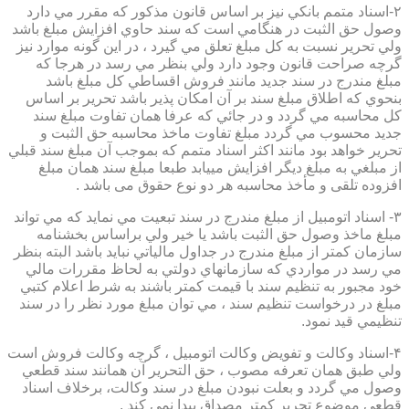
۲-اسناد متمم بانكي نيز بر اساس قانون مذكور كه مقرر مي دارد
وصول حق الثبت در هنگامي است كه سند حاوي افزايش مبلغ باشد
ولي تحرير نسبت به كل مبلغ تعلق مي گيرد ، در اين گونه موارد نيز
گرچه صراحت قانون وجود دارد ولي بنظر مي رسد در هرجا كه
مبلغ مندرج در سند جديد مانند فروش اقساطي كل مبلغ باشد
بنحوي كه اطلاق مبلغ سند بر آن امكان پذير باشد تحرير بر اساس
كل محاسبه مي گردد و در جائي كه عرفا همان تفاوت مبلغ سند
جديد محسوب مي گردد مبلغ تفاوت ماخذ محاسبه حق الثبت و
تحرير خواهد بود مانند اكثر اسناد متمم كه بموجب آن مبلغ سند قبلي
از مبلغي به مبلغ ديگر افزايش مييابد طبعا مبلغ سند همان مبلغ
افزوده تلقی و مأخذ محاسبه هر دو نوع حقوق می باشد .
۳- اسناد اتومبيل از مبلغ مندرج در سند تبعيت مي نمايد كه مي تواند
مبلغ ماخذ وصول حق الثبت باشد يا خير ولي براساس بخشنامه
سازمان كمتر از مبلغ مندرج در جداول مالياتي نبايد باشد البته بنظر
مي رسد در مواردي كه سازمانهاي دولتي به لحاظ مقررات مالي
خود مجبور به تنظيم سند با قيمت كمتر باشند به شرط اعلام كتبي
مبلغ در درخواست تنظيم سند ، مي توان مبلغ مورد نظر را در سند
تنظيمي قيد نمود.
۴-اسناد وكالت و تفويض وكالت اتومبيل ، گرچه وكالت فروش است
ولي طبق همان تعرفه مصوب ، حق التحرير آن همانند سند قطعي
وصول مي گردد و بعلت نبودن مبلغ در سند وكالت، برخلاف اسناد
قطعی موضوع تحریر کمتر مصداق پیدا نمی کند .