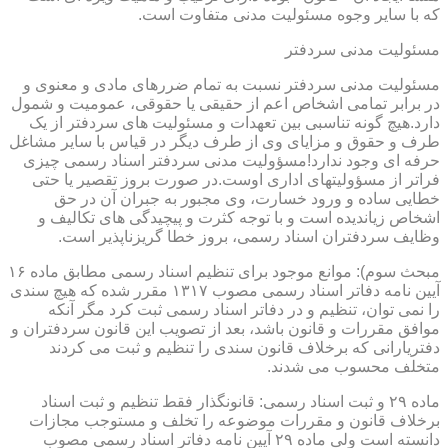
که با سایر وجوه مسئولیت مدنی متفاوت است.
مسئولیت مدنی سردفتر
مسئولیت مدنی سردفتر نسبت به تمام ضررهای مادی و معنوی و
در برابر تمامی اشخاص اعم از حقیقی یا حقوقی، عمومیت و شمول
دارد.هیچ گونه تناسبی بین تعهدات و مسئولیت های سردفتر از یک
طرف و حقوق و مزایای وی از طرف دیگر در قیاس با سایر مشاغل
حرفه ای وجود ندارد!مسؤولیت مدنی سردفتر اسناد رسمی چیزی
فراتر از مسؤولیتهای اداری اوست.در صورت بروز تقصیر یا حتی
خطایی ساده و ورود خسارت، وی مجبور به جبران آن در حق
اشخاص زیاندیده است و با توجه کثرت و پیچیدگی های تکالیف و
وظایف سردفتران اسناد رسمی، بروز خطا گریزناپذیر است.
مبحث سوم): موانع موجود برای تنظیم اسناد رسمی مطابق ماده ۱۶
آیین نامه دفاتر اسناد رسمی مصوب ۱۳۱۷ مقرر شده که هیچ سندی
را نمی توان، تنظیم و در دفاتر اسناد رسمی ثبت کرد مگر آنکه
موافق مقررات و قانون باشد، بعد از تصویب این قانون سردفتران و
دفتریارانی که برخلاف قانون سندی را تنظیم و ثبت می کردند
متخلف محسوب می شدند.
ماده ۲۹ و ثبت اسناد رسمی: قانونگذار فقط تنظیم و ثبت اسناد
برخلاف قانون و مقررات موضوعه را تخلف و مستوجب مجازات
دانسته است ولی ماده ۲۹ آیین نامه دفاتر اسناد رسمی مصوب