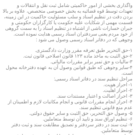
واگذاری بخشی از امور حاکمیتی شامل ثبت نقل و انتقالات و
تعهدات توسط قوه قضائیه به بخش خصوصی متخصص، علاوه بر بالا
بردن دقت در تنظیم اسناد و سلب مسئولیت حاکمیت در این زمینه،
قسمت مهمی از شکایات علیه حکومت یا کارگزاران حکومتی و
جبران خسارات ناشی از اشتباه در تنظیم اسناد را به سمت گروهی
از خود مردم یعنی سردفتران اسناد رسمی هدایت نموده است.
وجوهی که در دفاتر اسناد رسمی وصول می شود :
۱-حق التحریر طبق تعرفه مقرر وزارت دادگستری.
۲-حق الثبت به ماخذ ماده ۱۲۳ قانون اصلاحی قانون ثبت.
۳-مالیات و حق تمبر برابر مقررات مالیاتی.
۴-سایر وجوهی که طبق قوانین وصول آن به عهده دفترخانه محول
است.
مراحل تنظیم سند در دفاتر اسناد رسمی:
۱- احراز هویت.
۲- احراز اهلیت.
۳- احراز اصالت و اعتبار مستندات سند.
۴- احراز انجام مقررات قانونی و انجام مکاتبات لازم و اطمینان از
عدم منع قانونی تنظیم سند.
۵- وصول حق التحریر، حق الثبت و سایر حقوق دولتی.
۶- تنظیم اوراق سند و تایید آن توسط متعاملین.
۷- ثبت سند در دفتر سردفتر و تصدیق مطابقت سند و ثبت دفتر
توسط متعاملین.