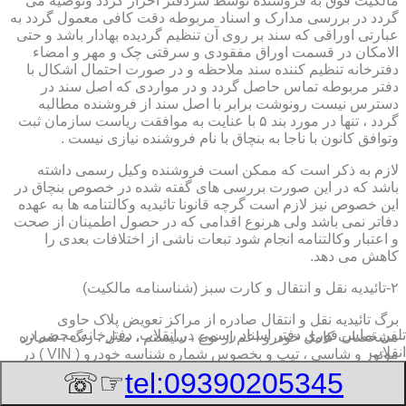
مالکیت فوق به فروشنده توسط سردفتر احراز گردد وتوصیه می
گردد در بررسی مدارک و اسناد مربوطه دقت کافی معمول گردد به
عبارتی اوراقی که سند بر روی آن تنظیم گردیده بهادار باشد و حتی
الامکان در قسمت اوراق مفقودی و سرقتی چک و مهر و امضاء
دفترخانه تنظیم کننده سند ملاحظه و در صورت احتمال اشکال با
دفتر مربوطه تماس حاصل گردد و در مواردی که اصل سند در
دسترس نیست رونوشت برابر با اصل سند از فروشنده مطالبه
گردد ، تنها در مورد بند ۵ با عنایت به موافقت ریاست سازمان ثبت
وتوافق کانون با ناجا به بنچاق با نام فروشنده نیازی نیست .
لازم به ذکر است که ممکن است فروشنده وکیل رسمی داشته
باشد که در این صورت بررسی های گفته شده در خصوص بنچاق در
این خصوص نیز لازم است گرچه قانونا تائیدیه وکالتنامه ها به عهده
دفاتر نمی باشد ولی هرنوع اقدامی که در حصول اطمینان از صحت
و اعتبار وکالتنامه انجام شود تبعات ناشی از اختلافات بعدی را
کاهش می دهد.
۲-تائیدیه نقل و انتقال و کارت سبز (شناسنامه مالکیت)
برگ تائیدیه نقل و انتقال صادره از مراکز تعویض پلاک حاوی
تلفن تماس فوری
دفتر اسناد رسمی در انقلاب, دفترخانه,محضر در
مشخصات کامل خودرو اعم از نوع ، سیستم ، مدل ، رنگ ، شماره
انقلاب
موتور و شاسی ، تیپ و بخصوس شماره شناسه خودرو ( VIN ) در
صدر صفحه و مشخصات فروشنده و خریدار اعم از مشخصات
☞☏
tel:09390205345
سجلی و شماره ملی و کدپستی و آدرس و شماره انتظامی
اختصاصی آنها با قسمت توضیحات برای هریک در قسمت انتهائی و