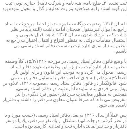
ثبت نشده. ۲ـ صلح نامه، هبه نامه و شركت نامه) اجباری بودن ثبت
این گونه اسناد را به صلاحدید وزارت عدلیه واگذار و محول نموده بود
.
تا سال ۱۳۱۶ وضعیت دوگانه تنظیم سند، از لحاظ مرجع ثبت اسناد
راجع به اموال غیرمنقول همچنان ادامه داشت (البته باید در نظر
داشت كه با نزدیك شدن به سال ۱۳۱۶ شاهد اقبال عمومی و
استقبال مقامات دولتی به منظور انتزاع و انتقال اختیارات راجع به
تنظیم سند از سوی اداره ثبت به سمت دفاتر اسناد رسمی می
باشیم .
با وضع قانون دفاتر اسناد رسمی در مورخه ۱۵/۳/۱۳۱۶، كلاً وظیفه
تنظیم سند از اداره ثبت منتزع و این وظیفه به عهده دفاتر اسناد
رسمی محول می گردد و به موجب این قانون و برای اولین بار
اصطلاح سردفتر (به جای صاحب دفتر یا مسئول دفتر ) باب می
شود. قانونگذار در قانون دفاتر اسناد رسمی مصوب ۱۳۱۶، علاوه بر
پیش بینی فردی بنام نماینده اداره ثبت در دفاتر اسناد رسمی،
همچنین به منظور معاضدت سردفتر حضور فرد دیگری را نیز
مفروض می داند كه صرفاً عنوان معاون سردفتر را داشته و دفتریار
نامیده می شود .
پس عملاً از سال ۱۳۱۶ به بعد، دفاتر اسناد رسمی (حسب مورد و با
در نظر گرفتن درجات آنها) متشكل از یك نفر سردفتر، یك یا دو نفر
دفتریار و یك نفر نماینده اداره ثبت و تعدادی كارمند بوده است.