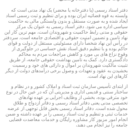
دفتر اسناد رسمی (یا دفترخانه یا محضر) یک نهاد مدنی است که
وابسته به قوه قضائیه ایران بوده و برای تنظیم و ثبت رسمی اسناد
ایجاد شده و به صورت مستقل و بدون وابستگی مالی به حاکمیت
سیاسی اداره می شود. دفتر اسناد رسمی به عنوان یک مرکز
حقوقی و مدنی رابط حاکمیت و شهروندان است، مهم ترین کار این
نهاد تامین و تضمین امنیت حقوقی و اقتصادی جامعه است. سردفتر
در رأس این نهاد شخصاً دارای مسئولیتی مستقل از دولت و قوای
حاکم بوده و با تنظیم دقیق اسناد نقش حساسی در جلوگیری از
وقوع نزاع های بی مورد و کاهش مراجعات مردم به محاکم
دادگستری دارد. کمک به تامین بهداشت حقوقی جامعه، از طریق
تثبیت مالکیت شهروندان بر اموال و دارائی های خود و رسمیت
بخشیدن به عقود و تعهدات و وصول برخی درآمدهای دولت از دیگر
کارهای این نهاد است.
از ابتدای تأسیس سازمان ثبت اسناد و املاک کشور و در نظام و
ساختار سنتی و قدیمی اداری و مدیریتی آن که در عین حال در نوع
خود مترقی بوده، بخشی از وظایف اجرایی بر عهده نهادهای
تخصصی مدنی یعنی دفاتر اسناد رسمی و دفاتر ازدواج و طلاق
محول شده است. دفاتر اسناد رسمی بخش قابل توجهی از عرضه
خدمات ثبتی و تنظیم و ثبت اسناد رسمی را بر عهده داشته و ضمن
انجام امور مزبور کار مشاوره رایگان و خدمات معاضدت قضایی
جامعه را نیز انجام می دهند،