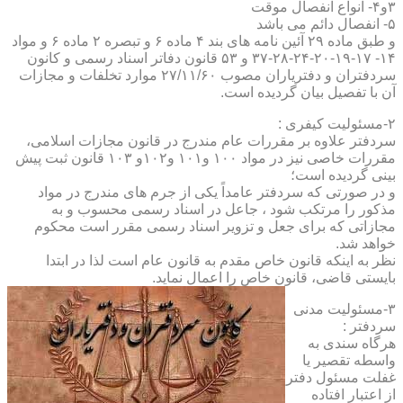
۳و۴- انواع انفصال موقت
۵- انفصال دائم می باشد
و طبق ماده ۲۹ آئین نامه های بند ۴ ماده ۶ و تبصره ۲ ماده ۶ و مواد
۱۴- ۱۷-۱۹-۲۰-۲۴-۲۸-۳۷ و ۵۳ قانون دفاتر اسناد رسمی و کانون
سردفتران و دفتریاران مصوب ۲۷/۱۱/۶۰ موارد تخلفات و مجازات
آن با تفصیل بیان گردیده است.
۲-مسئولیت کیفری :
سردفتر علاوه بر مقررات عام مندرج در قانون مجازات اسلامی،
مقررات خاصی نیز در مواد ۱۰۰ و۱۰۱ و۱۰۲و ۱۰۳ قانون ثبت پیش
بینی گردیده است؛
و در صورتی که سردفتر عامداً یکی از جرم های مندرج در مواد
مذکور را مرتکب شود ، جاعل در اسناد رسمی محسوب و به
مجازاتی که برای جعل و تزویر اسناد رسمی مقرر است محکوم
خواهد شد.
نظر به اینکه قانون خاص مقدم به قانون عام است لذا در ابتدا
بایستی قاضی، قانون خاص را اعمال نماید.
۳-مسئولیت مدنی
سردفتر :
هرگاه سندی به
واسطه تقصیر یا
غفلت مسئول دفتر
از اعتبار افتاده