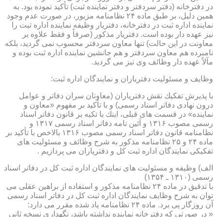
در دفترخانه (دفتر سردفتر و دفتر نماینده ثبت) تأكید نموده بود. به
همین دلیل، بر طبق ماده ۲۴ نظامنامه مزبور، در صورت عدم وجود
نماینده اداره ثبت در دفترخانه، دفتریار وظیفه نماینده اداره ثبت را
نیز عهده دار بوده است. دفتریار مذكور (صرفاً و فقط علاوه بر
معاونت در این حالت) تنها معاون سردفتر محسوب نمی گردید، بلكه
نامبرده هم معاون سردفتر و هم جانشین نماینده اداره ثبت بوده و
مآلاً عهده دار وظائف وی نیز می گردید.
وظایف و مسئولیت دفتریاران و نمایندگان اداره ثبت:
با پذیرش تفكیك نقش دفتریاران (معاونان سران دفاتر و عوامل
درون نهادی دفاتر اسناد رسمی) و با تأكید بر مفهوم «معاون و
نماینده» در قسمت های قبلی، اینك با تكیه بر قانون دفاتر اسناد
رسمی مصوب ۱۳۱۶ و آئین نامه دفاتر اسناد رسمی ۱۳۱۷ و
نظامنامه قانون دفاتر اسناد رسمی مصوب ۱۳۱۶ بالاخص با تأكید بر
ماده ۲۴ و ۲۵ نظامنامه مذكور به شرح وظائف و مسئولیت های
تفكیكی نمایندگان اداره ثبت كل و دفتریاران می پردازیم .
الف) وظیفه و مسئولیت های نمایندگان اداره ثبت كل در دفاتر اسناد
رسمی (۱۳۱۰ ـ ۱۳۵۴)
با تدقیق در ماده ۲۴ نظامنامه مذكور و استفاده از براهین عقلی می
توان به شرح وظایف نمایندگان اداره ثبت كل در دفاتر اسناد رسمی
آن روزگار پی برد. ماده ۲۴ نظامنامه یاد شده مقرر می دارد:
« در صورتی كه دفترخانه نماینده نداشته باشد، نگهداری نسخه ثانی