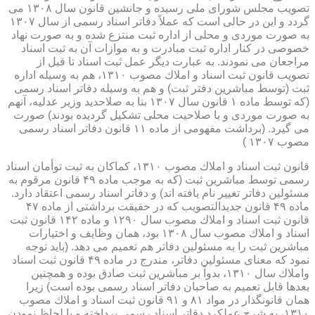
تصویب مجلس شورای ملی رسیده و جانشین قانون سال ۱۳۰۸ می
گردد و این در حالی است كه عملاً دفاتر اسناد رسمی از سال ۱۳۰۷
به صورت موردی و محلی از اداره ثبت منتزع شده و به صورت نهاد
خصوصی در كنار اداره ثبت مبادرت و به موازات آن به ثبت اسناد
مراجعان می نمودند. به عبارت دیگر عمل ثبت اسناد تا قبل از
تصویب قانون ثبت اسناد و املاك مصوب ۱۳۱۰، هم به وسیله اداره
ثبت (توسط مباشرین دفتر ثبت) و هم به وسیله دفاتر اسناد رسمی
(كه توسط ماده ۱ قانون سال ۱۳۰۷ بنا به صلاحدید وزیر عدلیه، آنهم
به صورت موردی و با صلاحیت محلی تشكیل گردیده بودند) صورت
می گیرد. (برداشت مفهومی از ماده ۱۱ قانون دفاتر اسناد رسمی
مصوب ۱۳۰۷ )
قانون ثبت اسناد و املاك مصوب ۱۳۱۰، كماكان به ثبت توأمان اسناد
رسمی توسط مباشرین ثبت (كه به موجب ماده ۴۹ قانون مرقوم به
مسئولین دفاتر تغییر نام یافته اند) و دفاتر اسناد رسمی اعتقاد دارد.
ماده ۴۹ قانون جدیدالتصویب كه در حقیقت برداشتی از ماده ۴۷
قانون ثبت اسناد و املاك مصوب سال ۱۲۹۰ و ماده ۱۴۲ قانون ثبت
اسناد و املاك مصوب سال ۱۳۰۸ بود، همان وظایف و اختیارات
مباشرین ثبت را به مسئولین دفاتر هم تعمیم می دهد. (باید توجه
نمود كه معنای مسئولین دفاتر، مندرج در ماده ۴۹ قانون ثبت اسناد
واملاك سال ۱۳۱۰، بدواً بر مباشرین ثبت صادق بوده و همچنین
بعدها قابل تعمیم به صاحبان دفاتر اسناد رسمی بوده است) زیرا
همان قانونگذار در مواد ۸۱ و ۹۱ قانون ثبت اسناد و املاك مصوب
۱۳۱۰، به شرح عملكرد دفاتر اسناد رسمی پرداخته و با لحاظ نمودن