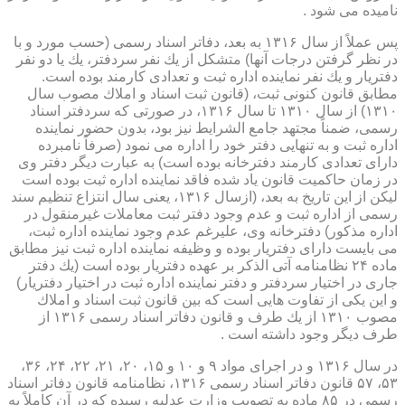
نامیده می شود .
پس عملاً از سال ۱۳۱۶ به بعد، دفاتر اسناد رسمی (حسب مورد و با
در نظر گرفتن درجات آنها) متشكل از یك نفر سردفتر، یك یا دو نفر
دفتریار و یك نفر نماینده اداره ثبت و تعدادی كارمند بوده است.
مطابق قانون كنونی ثبت، (قانون ثبت اسناد و املاك مصوب سال
۱۳۱۰) از سال ۱۳۱۰ تا سال ۱۳۱۶، در صورتی كه سردفتر اسناد
رسمی، ضمناً مجتهد جامع الشرایط نیز بود، بدون حضور نماینده
اداره ثبت و به تنهایی دفتر خود را اداره می نمود (صرفاً نامبرده
دارای تعدادی كارمند دفترخانه بوده است) به عبارت دیگر دفتر وی
در زمان حاكمیت قانون یاد شده فاقد نماینده اداره ثبت بوده است
لیكن از این تاریخ به بعد، (ازسال ۱۳۱۶، یعنی سال انتزاع تنظیم سند
رسمی از اداره ثبت و عدم وجود دفتر ثبت معاملات غیرمنقول در
اداره مذكور) دفترخانه وی، علیرغم عدم وجود نماینده اداره ثبت،
می بایست دارای دفتریار بوده و وظیفه نماینده اداره ثبت نیز مطابق
ماده ۲۴ نظامنامه آتی الذكر بر عهده دفتریار بوده است (یك دفتر
جاری در اختیار سردفتر و دفتر نماینده اداره ثبت در اختیار دفتریار)
و این یكی از تفاوت هایی است كه بین قانون ثبت اسناد و املاك
مصوب ۱۳۱۰ از یك طرف و قانون دفاتر اسناد رسمی ۱۳۱۶ از
طرف دیگر وجود داشته است .
در سال ۱۳۱۶ و در اجرای مواد ۹ و ۱۰ و ۱۵، ۲۰، ۲۱، ۲۲، ۲۴، ۳۶،
۵۳، ۵۷ قانون دفاتر اسناد رسمی ۱۳۱۶، نظامنامه قانون دفاتر اسناد
رسمی در ۸۵ ماده به تصویب وزارت عدلیه رسیده كه در آن كاملاً به