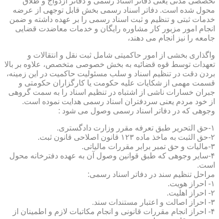
تخصصی مدنی یعنی دفاتر اسناد رسمی و دفاتر ازدواج و طلاق
محول شده است. دفاتر اسناد رسمی بخش قابل توجهی از عرضه
خدمات ثبتی و تنظیم و ثبت اسناد رسمی را بر عهده داشته و ضمن
انجام امور مزبور کار مشاوره رایگان و خدمات معاضدت قضایی
جامعه را نیز انجام می دهند،
واگذاری بخشی از امور حاکمیتی شامل ثبت نقل و انتقالات و
تعهدات توسط قوه قضائیه به بخش خصوصی متخصص، علاوه بر بالا
بردن دقت در تنظیم اسناد و سلب مسئولیت حاکمیت در این زمینه،
قسمت مهمی از شکایات علیه حکومت یا کارگزاران حکومتی و
جبران خسارات ناشی از اشتباه در تنظیم اسناد را به سمت گروهی
از خود مردم یعنی سردفتران اسناد رسمی هدایت نموده است.
وجوهی که در دفاتر اسناد رسمی وصول می شود :
۱-حق التحریر طبق تعرفه مقرر وزارت دادگستری.
۲-حق الثبت به ماخذ ماده ۱۲۳ قانون اصلاحی قانون ثبت.
۳-مالیات و حق تمبر برابر مقررات مالیاتی.
۴-سایر وجوهی که طبق قوانین وصول آن به عهده دفترخانه محول
است.
مراحل تنظیم سند در دفاتر اسناد رسمی:
۱- احراز هویت.
۲- احراز اهلیت.
۳- احراز اصالت و اعتبار مستندات سند.
۴- احراز انجام مقررات قانونی و انجام مکاتبات لازم و اطمینان از