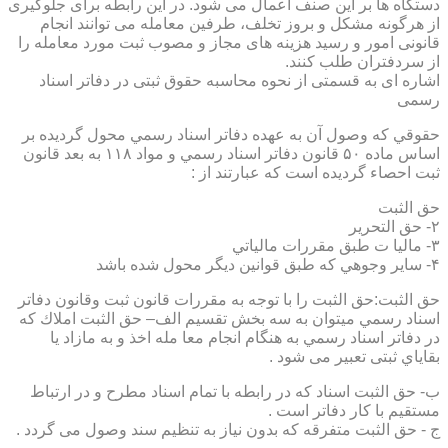
دستگاه ها بر این صنف اعمال می شود. در این رابطه برای جلوگیری
از هرگونه مشکل و بروز تخلف، طرفین معامله می توانند انجام
قانونی امور و رسید هزینه های مجاز و مصوب ثبت مورد معامله را
از سردفتران طلب کنند.
اشاره ای به قسمتی از نحوه محاسبه حقوق ثبتی در دفاتر اسناد
رسمی
حقوقي كه وصول آن به عهده دفاتر اسناد رسمي محول گرديده بر
اساس ماده ۵۰ قانون دفاتر اسناد رسمي و مواد ۱۱۸ به بعد قانون
ثبت احصاء گرديده است كه عبارتند از :
حق الثبت
۲- حق التحرير
۳- ماليا ت طبق مقررات مالياتي
۴- ساير وجوهي كه طبق قوانين ديگر محول شده باشد
حق الثبت:حق الثبت را با توجه به مقررات قانون ثبت وقانون دفاتر
اسناد رسمي ميتوان به سه بخش تقسيم الف– حق الثبت املاك كه
در دفاتر اسناد رسمي به هنگام انجام معا مله اخذ و به مازاد يا
بقاياي ثبتی تعبیر می شود .
ب- حق الثبت اسناد كه در رابطه با تمام اسناد مطرح و در ارتباط
مستقيم با كار دفاتر است .
ج - حق الثبت متفرقه كه بدون نياز به تنظیم سند وصول می گردد .