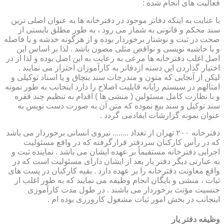
فعالیت های انجام شده :
با عنایت به اینکه دفاتر موجود در دفترخانه ها به عنوان اصلی ترین
سند محکم و قانونی به شمار می رود ، به طور مطلق بایستی از
صحت در ثبت و نوشتار برخوردار بوده و از هرگونه خدشه و یا فاصله
و یا حاشیه نویسی و نواقص مثلی مصون باشد . لذا بر اساس این
اصل اغلب دفترخانه ها مرعی به رعایت به این اصل بوده و لذا از در
اختیار گذاردن این دسته ازدفاتر به کارآموزان احتراز می نمایند .
لیکن از آنجایی که متون و مندرجات سند بنچاق و یا اسناد توکیلی و
امثالهم در سیستم رایانه قابلیت اصلاح را دارد اینجانب به طور نمونه
و با نظارت کامل مسئولین ( منشی ها ) اقدام به تنظیم چند فقره
سند توکیل و سند بیع نموده که متن آن به صورت دست نویس به
عنوان نمونه گزارشات ایفادمی گردد .
دفترخانه ۲۰۰ تهران از تعداد ........ نیروی انسانی برخوردار می باشد
که در رأس کارکنان سردفتر قرارگرفته که در واقع مسئولیت
اجرایی دفترخانه مستقیماً بر عهده ایشان می باشد . نماینده ثبت و
به عبارتی دیگر دفتر یار بعد از ایشان دارای مسئولیت است که در
واقع معاونت دفترخانه را بر عهده دارد . بقیه کارکنان در پست های
ثبات ، منشی و بایگان انجام وظیفه می نمایند که به طور اغلب از
جنسیت مؤنث برخوردار می باشند . در طول مدت کارآموزی
اینجانب در بخش امور ثبات مشغول کارورزی بوده ام .
وظیفه دفتر یار