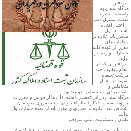
سردفتر :
هرگاه سندی به
واسطه تقصیر یا
غفلت مسئول دفتر
از اعتبار افتاده
باشد مسئول
مذکور باید علاوه بر
مجازات های
مقرر، از عهده کلیه
خسارات وارده نیز
برآید.
سردفترانی که در
انجام وظایف خود
مرتکب تخلفاتی
بشوند در مقابل
متعاملین و
اشخاص ذی نفع مسئول خواهند بود .
هرگاه سندی در اثر (تقصیر یا تخلف) آن ها از قوانین و مقررات
مربوط بعضاً یا کلاً از اعتبار افتد و در نتیجه ضرری متوجه آن
اشخاص شود علاوه بر مجازتهای مقرر باید از عهده خسارت وارد
برآیند.
قانون و مسئولیت مدنی سردفتر
مسئولیت مدنی سردفتر بطور انحصاری منطبق با هیچ کدام از