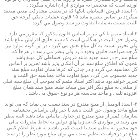
آورده است كه مختصرا به مواردي از آن اشاره ميگردد :
۱- اسناد فروش اقساطي بانكها كه در تعقيب مشاركت مدني منعقد
ميگردد بر اساس تبصره ماده ۱۵ قاون عمليات بانكي گرچه حق
الثبت نسبت به مابه التفاوت دو سند وصول مي گردد .
۲-اسناد متمم بانكي نيز بر اساس قانون مذكور كه مقرر مي دارد
وصول حق الثبت در هنگامي است كه سند حاوي افزايش مبلغ باشد
ولي تحرير نسبت به كل مبلغ تعلق مي گيرد ، در اين گونه موارد نيز
گرچه صراحت قانون وجود دارد ولي بنظر مي رسد در هرجا كه
مبلغ مندرج در سند جديد مانند فروش اقساطي كل مبلغ باشد
بنحوي كه اطلاق مبلغ سند بر آن امكان پذير باشد تحرير بر اساس
كل محاسبه مي گردد و در جائي كه عرفا همان تفاوت مبلغ سند
جديد محسوب مي گردد مبلغ تفاوت ماخذ محاسبه حق الثبت و
تحرير خواهد بود مانند اكثر اسناد متمم كه بموجب آن مبلغ سند قبلي
از مبلغي به مبلغ ديگر افزايش مييابد طبعا مبلغ سند همان مبلغ
افزوده تلقی و مأخذ محاسبه هر دو نوع حقوق می باشد .
۳- اسناد اتومبيل از مبلغ مندرج در سند تبعيت مي نمايد كه مي تواند
مبلغ ماخذ وصول حق الثبت باشد يا خير ولي براساس بخشنامه
سازمان كمتر از مبلغ مندرج در جداول مالياتي نبايد باشد البته بنظر
مي رسد در مواردي كه سازمانهاي دولتي به لحاظ مقررات مالي
خود مجبور به تنظيم سند با قيمت كمتر باشند به شرط اعلام كتبي
مبلغ در درخواست تنظيم سند ، مي توان مبلغ مورد نظر را در سند
تنظيمي قيد نمود.