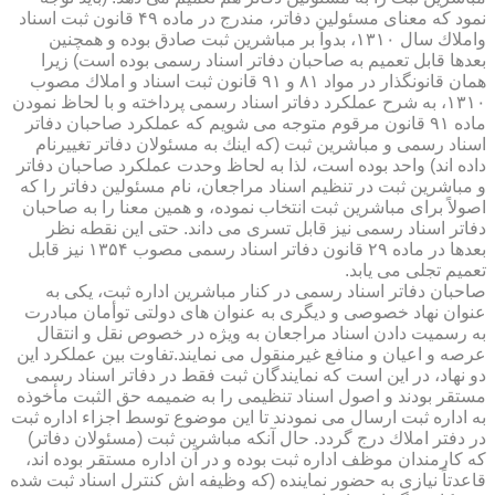
نمود كه معنای مسئولین دفاتر، مندرج در ماده ۴۹ قانون ثبت اسناد
واملاك سال ۱۳۱۰، بدواً بر مباشرین ثبت صادق بوده و همچنین
بعدها قابل تعمیم به صاحبان دفاتر اسناد رسمی بوده است) زیرا
همان قانونگذار در مواد ۸۱ و ۹۱ قانون ثبت اسناد و املاك مصوب
۱۳۱۰، به شرح عملكرد دفاتر اسناد رسمی پرداخته و با لحاظ نمودن
ماده ۹۱ قانون مرقوم متوجه می شویم كه عملكرد صاحبان دفاتر
اسناد رسمی و مباشرین ثبت (كه اینك به مسئولان دفاتر تغییرنام
داده اند) واحد بوده است، لذا به لحاظ وحدت عملكرد صاحبان دفاتر
و مباشرین ثبت در تنظیم اسناد مراجعان، نام مسئولین دفاتر را كه
اصولاً برای مباشرین ثبت انتخاب نموده، و همین معنا را به صاحبان
دفاتر اسناد رسمی نیز قابل تسری می داند. حتی این نقطه نظر
بعدها در ماده ۲۹ قانون دفاتر اسناد رسمی مصوب ۱۳۵۴ نیز قابل
تعمیم تجلی می یابد.
صاحبان دفاتر اسناد رسمی در كنار مباشرین اداره ثبت، یكی به
عنوان نهاد خصوصی و دیگری به عنوان های دولتی توأمان مبادرت
به رسمیت دادن اسناد مراجعان به ویژه در خصوص نقل و انتقال
عرصه و اعیان و منافع غیرمنقول می نمایند.تفاوت بین عملكرد این
دو نهاد، در این است كه نمایندگان ثبت فقط در دفاتر اسناد رسمی
مستقر بودند و اصول اسناد تنظیمی را به ضمیمه حق الثبت مأخوذه
به اداره ثبت ارسال می نمودند تا این موضوع توسط اجزاء اداره ثبت
در دفتر املاك درج گردد. حال آنكه مباشرین ثبت (مسئولان دفاتر)
كه كارمندان موظف اداره ثبت بوده و در آن اداره مستقر بوده اند،
قاعدتاً نیازی به حضور نماینده (كه وظیفه اش كنترل اسناد ثبت شده