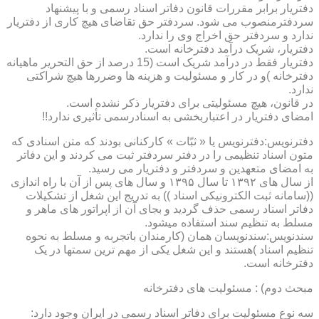
دفتریار برابر مقررات قانون دفاتر اسناد رسمی و با پیشنهاد
سردفترمنصوب می شود. سردفتر حق تقاضای هیچ کاری از دفتریار
ندارد و سردفتر حق اخراج وی را ندارد.
دفتریار، شریک درآمد دفترخانه است.
دفتریار فقط در درآمد شریک است (15 درصد از حق التحریر ماهیانه
دفترخانه )و در کار و مسئولیت و هزینه ها وضررها هیچ شراکتی
ندارد.
در قانون، هیچ مسئولیتی برای دفتریار ذکر نشده است.
امضای دفتریار در اعتباربخشی به اسنادرسمی تأثیری ندارد!!
دفترنویس:دفترنویس یا « ثبّات » کارکنانی بودند که متن اسنادی که
متون اسناد تنظیمی را در دفتر سردفتر ثبت می کردند و این دفاتر
به امضای متعهدین و سردفتر و دفتریار می رسید.
از سال های ۱۳۹۲ تا سال ۱۳۹۵ و سال های پس از آن با راه اندازی
((سامانه ثبت الکترونیکی اسناد )) به تدریج این شغل از تشکیلات
دفاتر اسناد رسمی حذف گردید و بجای آن از اپراتور های ماهر و
مسلط به تنظیم سند استفاده میشود.
سندنویس:سندنویسان همان (کارمندان باتجربه و مسلط به نحوه
تنظیم اسناد )هستند و این شغل یکی از مهم ترین سمتها در یک
دفترخانه است.
مبحث دوم) : مسئولیت های دفترخانه
سه نوع مسئولیت برای دفاتر اسناد رسمی در ایران وجود دارد: