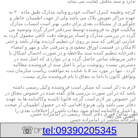
ندارد و سند ماقبل کفایت می نماید.
گرچه وظیفه کنترل اصالت خودرو وتائید مدارک طبق ماده ۲۰ به
عهده مراکز تعویض پلاک می باشد ولی از جهت اطمینان خاطر و
جلوگیری از مشکلات بعدی برای دفتر، بهتر است انتساب مدارک
مالکیت فوق به فروشنده توسط سردفتر احراز گردد وتوصیه می
گردد در بررسی مدارک و اسناد مربوطه دقت کافی معمول گردد به
عبارتی اوراقی که سند بر روی آن تنظیم گردیده بهادار باشد و حتی
الامکان در قسمت اوراق مفقودی و سرقتی چک و مهر و امضاء
دفترخانه تنظیم کننده سند ملاحظه و در صورت احتمال اشکال با
دفتر مربوطه تماس حاصل گردد و در مواردی که اصل سند در
دسترس نیست رونوشت برابر با اصل سند از فروشنده مطالبه
گردد ، تنها در مورد بند ۵ با عنایت به موافقت ریاست سازمان ثبت
وتوافق کانون با ناجا به بنچاق با نام فروشنده نیازی نیست .
لازم به ذکر است که ممکن است فروشنده وکیل رسمی داشته
باشد که در این صورت بررسی های گفته شده در خصوص بنچاق در
این خصوص نیز لازم است گرچه قانونا تائیدیه وکالتنامه ها به عهده
دفاتر نمی باشد ولی هرنوع اقدامی که در حصول اطمینان از صحت
و اعتبار وکالتنامه انجام شود تبعات ناشی از اختلافات بعدی را
تلفن تماس فوری
دفتر اسناد رسمی در امامزاده حسن,
کاهش می دهد.
دفترخانه,محضر در امامزاده حسن
۲-تائیدیه نقل و انتقال و کارت سبز (شناسنامه مالکیت)
☞☏
tel:09390205345
برگ تائیدیه نقل و انتقال صادره از مراکز تعویض پلاک حاوی