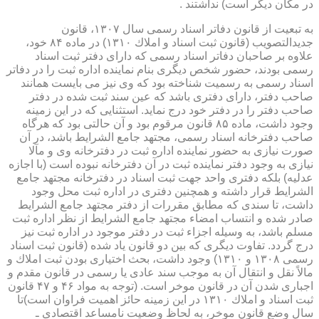
در مكان دیگر است) نداشتند .
به تبعیت از قانون دفاتر اسناد رسمی سال ۱۳۰۷، قانون
جدیدالتصویب (قانون ثبت اسناد و املاك ۱۳۱۰) در ماده ۸۴ خود،
علاوه بر صاحبان دفاتر اسناد رسمی كه دارای دفتر ثبت اسناد
رسمی بودند، حضور شخص دیگری بنام نماینده اداره ثبت را در دفاتر
اسناد رسمی به رسمیت شناخته بود كه وی نیز می بایست همانند
صاحب دفتر، دارای دفتری باشد كه عین سند ثبت شده در دفتر
صاحب دفتر را در دفتر خود درج نماید. استثنایی كه در این زمینه
وجود داشت، ماده ۸۵ قانون مرقوم بود و آن حالتی بود كه هرگاه
صاحب دفترخانه اسناد رسمی، مجتهد جامع الشرایط باشد، در آن
صورت نیازی به حضور نماینده اداره ثبت در دفترخانه وی و مآلا
نیازی به وجود دفتر نماینده ثبت در آن دفترخانه نبوده است (با اجازه
عدلیه) بلكه دفتری واحد جهت ثبت اسناد در دفترخانه مجتهد جامع
الشرایط قرار داشته و همچنین دفتری در اداره ثبت محل وجود
داشت، تا سندی كه مطابق مقررات از دفتر مجتهد جامع الشرایط
صادر شده و انتساب امضاء مجتهد جامع الشرایط از نظر اداره ثبت
مسلم باشد، به وسیله اجزاء ثبت در دفتر موجود در اداره ثبت نیز
درج گردد. تفاوت دیگری كه بین دو قانون یاد شده (قانون ثبت اسناد
رسمی ۱۳۰۸ و ۱۳۱۰) وجود داشت، بحث اختیاری بودن ثبت املاك و
مالاً نقل و انتقال آن به موجب سند عادی یا رسمی در قانون مقدم و
اجباری شدن آن در قانون موخر است. (توجه به مواد ۴۶ و ۴۷ قانون
ثبت اسناد و املاك ۱۳۱۰ در این زمینه حائز اهمیت فراوان است)تا
سال وضع قانون موخر، به لحاظ وضعیت نامساعد اقتصادی ـ