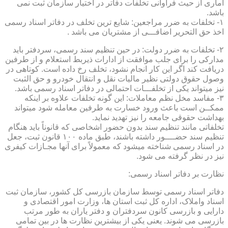
آماری از حیث فراوانی تخلفات دفاتر در اختیار سازمان ثبت نمی
باشد.
۱- تخلفات به ضرر مراجعین: شایع ترین تخلف در دفاتر اسناد رسمی
اخذ حق التحریر اضافـــی از مشتریان می باشد .
۲- تخلفات به ضرر دولت: در حین تنظیم سند رسمی، سردفتر باید
مدارکی را برای جلب موافقت از ادارات ذیربط استعلام و از طرفین
دریافت کند اگر این کار انجام نشود، تخلف رخ داده است. کوتاهی در
وصول حقوق دولتی نظیر مالیات نقل و انتقال خودرو و حق الثبت
نیز میتواند یکی از تخلفـــات احتمالی در دفاتر اسناد رسمی باشد.
۳- مفاسد مخل نظم معاملات: این گونه تخلفات علاوه بر اینکه
ممکــن است باعث ورود خسارت به طرفین معامله شود میتواند
بهداشت حقوقی جامعه را نیز تهدید نماید.
تخلفاتی مانند تنظیم سند بدون حضور اشخاصی که قانوناً باید هنگام
تنظیم سند حضــــور داشته باشند، طبق ماده ۱۰۰ قانون ثبت، جعل
در اسناد رسمی شناخته میشود که معمولاً برای آنها مجـازات کیفری
نیز در نظر گرفته می شود.
نظارت بر دفاتر اسناد رسمی:
دفاتر اسناد رسمی توسط سازمان بازرسی کل کشور، سازمان ثبت
اسناد واملاک، اداره کل ثبت استان ها، وزارت امور اقتصادی و
دارایی و بازرسی کانون سردفتران و دفتر یاران به طور مرتب
بازرسی می شوند. یعنی یکی از بیشترین نظارت ها در بین تمامی