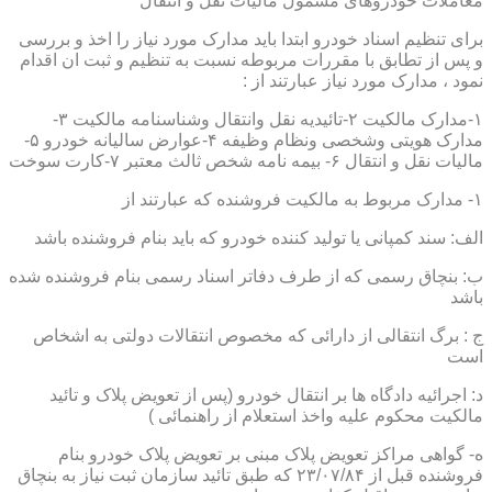
معاملات خودروهای مشمول مالیات نقل و انتقال
برای تنظیم اسناد خودرو ابتدا باید مدارک مورد نیاز را اخذ و بررسی
و پس از تطابق با مقررات مربوطه نسبت به تنظیم و ثبت ان اقدام
نمود ، مدارک مورد نیاز عبارتند از :
۱-مدارک مالکیت ۲-تائیدیه نقل وانتقال وشناسنامه مالکیت ۳-
مدارک هویتی وشخصی ونظام وظیفه ۴-عوارض سالیانه خودرو ۵-
مالیات نقل و انتقال ۶- بیمه نامه شخص ثالث معتبر ۷-کارت سوخت
۱- مدارک مربوط به مالکیت فروشنده که عبارتند از
الف: سند کمپانی یا تولید کننده خودرو که باید بنام فروشنده باشد
ب: بنچاق رسمی که از طرف دفاتر اسناد رسمی بنام فروشنده شده
باشد
ج : برگ انتقالی از دارائی که مخصوص انتقالات دولتی به اشخاص
است
د: اجرائیه دادگاه ها بر انتقال خودرو (پس از تعویض پلاک و تائید
مالکیت محکوم علیه واخذ استعلام از راهنمائی )
ه- گواهی مراکز تعویض پلاک مبنی بر تعویض پلاک خودرو بنام
فروشنده قبل از ۲۳/۰۷/۸۴ که طبق تائید سازمان ثبت نیاز به بنچاق