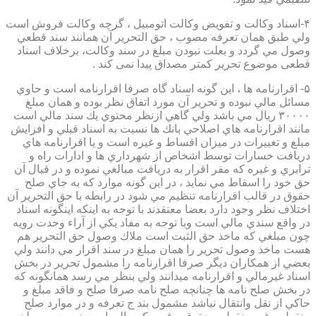
۴-اسناد وكالت و تفويض وكالت اتومبيل ، گرچه وكالت فروش است
ولي طبق همان تعرفه مصوب ، حق التحرير آن همانند سند قطعي
وصول مي گردد و بعلت نبودن مبلغ در سند وكالت، برخلاف اسناد
قطعی موضوع تحریر کمتر مصداق پیدا نمی کند .
۵- اقرارنامه ها ، اين گونه اسناد گاه صرفا اقرارنامه است و حاوي
مسائل مالي نبوده و تحرير آن مورد اتفاق نظر بوده و همان مبلغ
۳۰۰۰۰ ريال مي باشد ولي گاهي ازنظر محتوي يك سند مالي است
مانند اقرارنامه هاي اصلاحي بانك ها نسبت به اسناد قبلي و افزايش
مبلغ و تغييرات در ميزان اقساط و غيره است و يا اقرارنامه هاي
دريافت خسارات توسط اشخاص از شهرداري ها و ادارات راه و
ترابري و غيره كه مقر اقرار به دريافت مبالغي نموده و در قبال آن
حق خود را اسقاط مي نمايد ، در اين گونه موارد كه به جاي صلح
حقوق در قالب اقرارنامه تنظيم مي شود در رابطه با حق التحرير آن
اختلاف نظر وجود دارد بعضا معتقدند با توجه به اينكه اينگونه اسناد
در واقع سندي مالي است وبا توجه به مفاد يكي از آراء وحدت رويه
چون مبلغي كه ماخذ حق الثبت است ملاك وصول حق التحرير هم
هست ماخذ وصول تحرير را همان مبلغ در سند اقرار مي دانند ولي
بعضي از همكاران ديگر صرفا اقرارنامه را مشمول تحرير در بخش
اسناد غيرمالي و اقرارنامه ميدانند ولي بنظر مي رسد همانگونه كه
در بخش صلح نامه ها چنانچه صلح نامه صرفا صلح و فاقد مبلغ و
حاكي از نقل وانتقال نباشد مشمول بند ج تعرفه و در موارد صلح