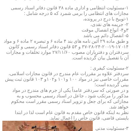
۱-مسئولیت انتظامی و اداری ماده ۳۸ قانون دفاتر اسناد رسمی
مجازات های انتظامی را برمی شمرد که ۵ درجه شامل :
۱-توبیخ با درج در پرونده،
۲- جریمه های نقدی،
۳و۴- انواع انفصال موقت
۵- انفصال دائم می باشد
و طبق ماده ۲۹ آئین نامه های بند ۴ ماده ۶ و تبصره ۲ ماده ۶ و مواد
۱۴- ۱۷-۱۹-۲۰-۲۴-۲۸-۳۷ و ۵۳ قانون دفاتر اسناد رسمی و کانون
سردفتران و دفتریاران مصوب ۲۷/۱۱/۶۰ موارد تخلفات و مجازات
آن با تفصیل بیان گردیده است.
۲-مسئولیت کیفری :
سردفتر علاوه بر مقررات عام مندرج در قانون مجازات اسلامی،
مقررات خاصی نیز در مواد ۱۰۰ و۱۰۱ و۱۰۲و ۱۰۳ قانون ثبت پیش
بینی گردیده است؛
و در صورتی که سردفتر عامداً یکی از جرم های مندرج در مواد
مذکور را مرتکب شود ، جاعل در اسناد رسمی محسوب و به
مجازاتی که برای جعل و تزویر اسناد رسمی مقرر است محکوم
خواهد شد.
نظر به اینکه قانون خاص مقدم به قانون عام است لذا در ابتدا
بایستی قاضی، قانون خاص را اعمال نماید.
۳-مسئولیت مدنی