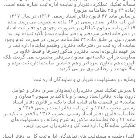
مسأله تفكیك عملكرد دفتریار و نماینده اداره ثبت اشاره شده است.
(ماده ۲۴ و ۲۵ نظامنامه مزبور)
براساس ماده ۴۷ قانون دفاتر اسناد رسمی ۱۳۱۶، در سال ۱۳۱۷
آئین نامه دفاتر اسناد رسمی در ۶۴ ماده به تصویب می رسد. ماده
۱۹ آئین نامه مرقوم كماكان بر ضرورت وجودی دو دفتر ثبت اسناد
در دفترخانه (دفتر سردفتر و دفتر نماینده ثبت) تأكید نموده بود. به
همین دلیل، بر طبق ماده ۲۴ نظامنامه مزبور، در صورت عدم وجود
نماینده اداره ثبت در دفترخانه، دفتریار وظیفه نماینده اداره ثبت را
نیز عهده دار بوده است. دفتریار مذكور (صرفاً و فقط علاوه بر
معاونت در این حالت) تنها معاون سردفتر محسوب نمی گردید، بلكه
نامبرده هم معاون سردفتر و هم جانشین نماینده اداره ثبت بوده و
مآلاً عهده دار وظائف وی نیز می گردید.
وظایف و مسئولیت دفتریاران و نمایندگان اداره ثبت:
با پذیرش تفكیك نقش دفتریاران (معاونان سران دفاتر و عوامل
درون نهادی دفاتر اسناد رسمی) و با تأكید بر مفهوم «معاون و
نماینده» در قسمت های قبلی، اینك با تكیه بر قانون دفاتر اسناد
رسمی مصوب ۱۳۱۶ و آئین نامه دفاتر اسناد رسمی ۱۳۱۷ و
نظامنامه قانون دفاتر اسناد رسمی مصوب ۱۳۱۶ بالاخص با تأكید بر
ماده ۲۴ و ۲۵ نظامنامه مذكور به شرح وظائف و مسئولیت های
تفكیكی نمایندگان اداره ثبت كل و دفتریاران می پردازیم .
الف) وظیفه و مسئولیت های نمایندگان اداره ثبت كل در دفاتر اسناد