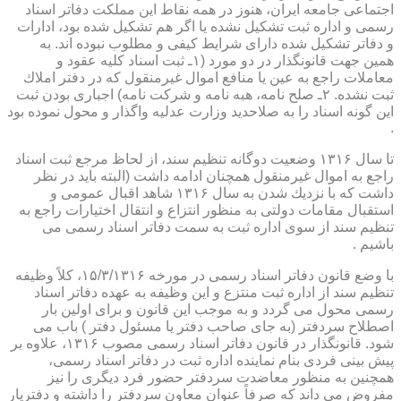
اجتماعی جامعه ایران، هنوز در همه نقاط این مملكت دفاتر اسناد
رسمی و اداره ثبت تشكیل نشده یا اگر هم تشكیل شده بود، ادارات
و دفاتر تشكیل شده دارای شرایط كیفی و مطلوب نبوده اند. به
همین جهت قانونگذار در دو مورد (۱ـ ثبت اسناد كلیه عقود و
معاملات راجع به عین یا منافع اموال غیرمنقول كه در دفتر املاك
ثبت نشده. ۲ـ صلح نامه، هبه نامه و شركت نامه) اجباری بودن ثبت
این گونه اسناد را به صلاحدید وزارت عدلیه واگذار و محول نموده بود
.
تا سال ۱۳۱۶ وضعیت دوگانه تنظیم سند، از لحاظ مرجع ثبت اسناد
راجع به اموال غیرمنقول همچنان ادامه داشت (البته باید در نظر
داشت كه با نزدیك شدن به سال ۱۳۱۶ شاهد اقبال عمومی و
استقبال مقامات دولتی به منظور انتزاع و انتقال اختیارات راجع به
تنظیم سند از سوی اداره ثبت به سمت دفاتر اسناد رسمی می
باشیم .
با وضع قانون دفاتر اسناد رسمی در مورخه ۱۵/۳/۱۳۱۶، كلاً وظیفه
تنظیم سند از اداره ثبت منتزع و این وظیفه به عهده دفاتر اسناد
رسمی محول می گردد و به موجب این قانون و برای اولین بار
اصطلاح سردفتر (به جای صاحب دفتر یا مسئول دفتر ) باب می
شود. قانونگذار در قانون دفاتر اسناد رسمی مصوب ۱۳۱۶، علاوه بر
پیش بینی فردی بنام نماینده اداره ثبت در دفاتر اسناد رسمی،
همچنین به منظور معاضدت سردفتر حضور فرد دیگری را نیز
مفروض می داند كه صرفاً عنوان معاون سردفتر را داشته و دفتریار