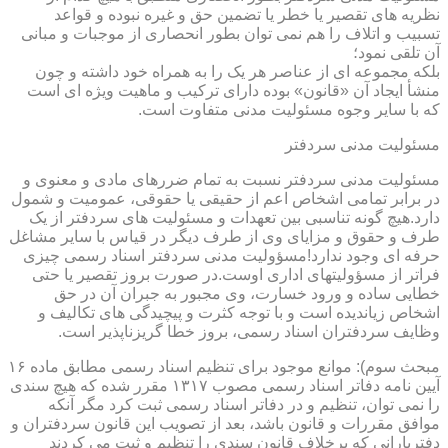
نظریه های تقصیر یا خطر یا تضمین حق و غیره نبوده و قواعد
تسبیب و اتلاف را هم نمی توان بطور انحصاری از موجبات و مبانی
آن تلقی نمود؛
بلکه مجموعه ای از عناصر هر یک را به همراه خود داشته و چون
منشأ ایجاد آن «قانون» بوده دارای ترکیب و ماهیت ویژه ای است
که با سایر وجوه مسئولیت مدنی متفاوت است.
مسئولیت مدنی سردفتر
مسئولیت مدنی سردفتر نسبت به تمام ضررهای مادی و معنوی و
در برابر تمامی اشخاص اعم از حقیقی یا حقوقی، عمومیت و شمول
دارد.هیچ گونه تناسبی بین تعهدات و مسئولیت های سردفتر از یک
طرف و حقوق و مزایای وی از طرف دیگر در قیاس با سایر مشاغل
حرفه ای وجود ندارد!مسؤولیت مدنی سردفتر اسناد رسمی چیزی
فراتر از مسؤولیتهای اداری اوست.در صورت بروز تقصیر یا حتی
خطایی ساده و ورود خسارت، وی مجبور به جبران آن در حق
اشخاص زیاندیده است و با توجه کثرت و پیچیدگی های تکالیف و
وظایف سردفتران اسناد رسمی، بروز خطا گریزناپذیر است.
مبحث سوم): موانع موجود برای تنظیم اسناد رسمی مطابق ماده ۱۶
آیین نامه دفاتر اسناد رسمی مصوب ۱۳۱۷ مقرر شده که هیچ سندی
را نمی توان، تنظیم و در دفاتر اسناد رسمی ثبت کرد مگر آنکه
موافق مقررات و قانون باشد، بعد از تصویب این قانون سردفتران و
دفتریارانی که برخلاف قانون سندی را تنظیم و ثبت می کردند