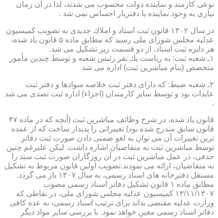
نوعی كارمند و نماینده دولت محسوب می شدند، لذا در آن زمان
نیازی به وجود نماینده یا دفتریار احساس نمی شد .
در سال ۱۳۰۲ قانون ثبت اسناد و املاك جدیدی به تصویب كمیسیون
عدلیه مجلس شورای ملی رسید كه مطابق ماده ۵ قانون یاد شده،
هر دایره ثبت اسناد، از دو قسمت زیر تشكیل می شد.
۱ـ شعبه ثبت: به ریاست یك نفر رئیس شعبه و توسط چندین مأمور
متخصص (بنام مباشرین ثبت) اداره می شد
۲ـ شعبه ضبط: كه دارای دفتر ثبت خلاصه سوادها و دفتر ثبت
عایدات بود و توسط سایر كارمندان (اجزاء) اداره ثبت تصدی می شد
.
قانون یاد شده، در شرح وظائف مباشرین ثبت (آنچه كه در ماده ۴۷
قانون سابق مندرج شده بود) تغییراتی را پدیدار ساخت كه از عمده
ترین تغییرات آن می توان به لغو ضمنی دادن صورت ثبت دفاتر
توسط مباشرین ثبت به متقاضیان اشاره داشت. لیكن علیرغم چنین
حذفی، در عمل مباشرین ثبت در آن روزگاران صورت ثبت سند را
به متقاضیان، ارائه می نمودند.تصویب اولین قانون مربوط به تشكیل
مستقل دفترخانه های اسناد رسمی، به سال ۱۳۰۷ باز می گردد.
مطابق ماده ۱ قانون تشكیل دفاتر اسناد رسمی مصوب
۱۳/۱۱/۱۳۰۷ كمیسیون عدلیه مجلس شورای ملی، در نقاطی كه
وزارت عدلیه مقتضی بداند برای ترتیب اسناد رسمی، به عده كافی
دفاتر اسناد رسمی معین خواهد نمود. با بررسی سایر مواد دیگر