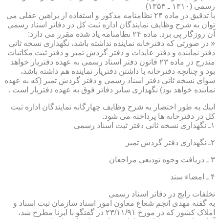
رسمی (۱۳۱۰ ـ ۱۳۵۴)
با تدقیق در ماده ۲۴ نظامنامه مذكور و استفاده از براهین عقلی می
توان به شرح وظایف نمایندگان اداره ثبت كل در دفاتر اسناد رسمی
آن روزگار پی برد. ماده ۲۴ نظامنامه یاد شده مقرر می دارد:
« در صورتی كه دفترخانه نماینده نداشته باشد، نگهداری نسخه ثانی
دفتر نماینده و دفتر عایدات و دفتر گردش تمبر و دفتر ثبت مكاتبات
مندرج در ماده ۲۳ قانون دفتر اسناد رسمی به عهده دفتریار خواهد
بود و چنانچه دفترخانه با داشتن دفتریار نماینده هم داشته باشد،
سوای نسخه ثانی دفتر اسناد رسمی و دفتر گردش تمبر (كه به عهده
نماینده خواهد بود) نگهداری سایر دفاتر فوق به عهده دفتریار است .
اینك به طور اختصار به شرح وظایف چهارگانه نمایندگان اداره ثبت
كل در دفترخانه ها پرداخته می شود.
۱ـ نگهداری نسخه ثانی دفتر ثبت اسناد رسمی
۲ـ نگهداری دفتر گردش تمبر
۳ ـ دریافت وجوه تودیعی مراجعان
۴ ـ امضاء سند
تخلفات رایج در دفاتر اسناد رسمی
به گفته مهدی انجم شعاع معاون امور اسناد سازمان ثبت اسناد و
املاک کشور که در مورخ ۲۳/۱۱/۹۱ در گفتگو با ایرنا مطرح شد،