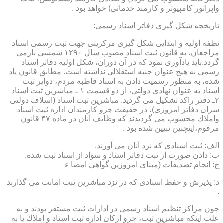
واپراتور كامپیوتر و كارمند خدماتی) خواهد بود .
تاریخچه شكل گیری دفاتر اسناد رسمی:
نطفه اولیه و ابتدایی شكل گیری مركزیتی جهت ثبت رسمی اسناد
مراجعان، به قانون ثبت اسناد مصوب سال ۱۲۹۰ شمسی بازمی
گردد.باید یادآوری نمود كه در آن دوران، شكل اولیه دفاتر اسناد
رسمی به هیچ عنوان جنبه استقلالی نداشته است. مطابق قانون یاد
شده، به منظور رسمیت دادن به اسناد قاطبه مردم، دوایر ثبت
اسناد به عنوان نهادی دولتی، از دو قسمت ۱ ـ مباشرین ثبت اسناد
۲ـ دفتر راكد تشكیل می گردید. مباشرین ثبت اسناد (اسلاف دولتی
سران دفاتر امروزی)، در حقیقت جزو كارمندان اداره ثبت اسناد
واملاك محسوب می گردیدند كه وظایف آنان در ماده ۴۷ قانون
مرقوم،اینچنین تبیین شده بود .
الف: ثبت اسنادی كه نزد آنان می آورند.
ب: دادن صورت از ثبت دفاتر اسناد و سواد از اسناد ثبت شده.
ج: انجام تصدیقات (مبنای امروزین گواهی امضا ء
د: پذیرش و حفظ اسنادی كه در نزد مباشرین ثبت امانت می گذارند
.
چون مراكز تنظیم اسناد رسمی در ادارات ثبت مستقر بودند و به
علت اینكه مباشرین ثبت، جزو اركان اداره ثبت اسناد و املاك یا به