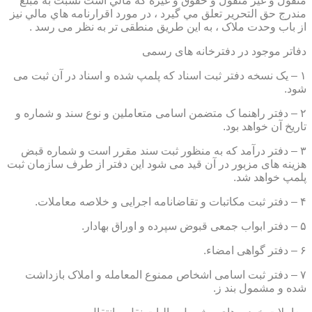
منقول و غير منقول و حقوق و غيره كه مالي است نسبت به مبلغ
مندرج حق التحرير تعلق مي گيرد ، در مورد اقرارنامه هاي مالي نيز
از باب وحدت ملاک ، به این طریق منطقی تر به نظر می رسد .
دفاتر موجود در دفترخانه های رسمی
۱ – یک نسخه دفتر ثبت اسناد که پلمپ شده و اسناد در آن ثبت می
شود.
۲ – دفتر راهنما ک متضمن اسامی متعاملین و نوع سند و شماره و
تاریخ آن خواهد بود.
۳ – دفتر درآمد که به منظور ثبت سند مقرر است و شماره قبض
هزینه های مزبور در آن قید می شود این دفتر از طرف سازمان ثبت
پلمپ خواهد شد.
۴ – دفتر ثبت مکاتبات و تقاضانامه اجرایی و خلاصه معاملات.
۵ – دفتر ابواب جمعی قبوض سپرده و اوراق بهادار.
۶ – دفتر گواهی امضاء.
۷ – دفتر ثبت اسامی اشخاص ممنوع المعامله و املاک بازداشت
شده و مشمول بند ز.