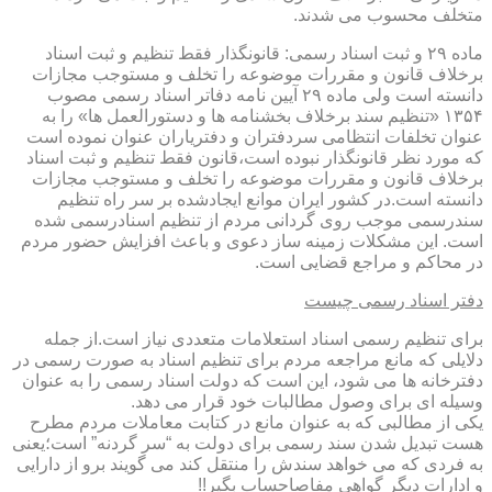
متخلف محسوب می شدند.
ماده ۲۹ و ثبت اسناد رسمی: قانونگذار فقط تنظیم و ثبت اسناد
برخلاف قانون و مقررات موضوعه را تخلف و مستوجب مجازات
دانسته است ولی ماده ۲۹ آیین نامه دفاتر اسناد رسمی مصوب
۱۳۵۴ «تنظیم سند برخلاف بخشنامه ها و دستورالعمل ها» را به
عنوان تخلفات انتظامی سردفتران و دفتریاران عنوان نموده است
که مورد نظر قانونگذار نبوده است،قانون فقط تنظیم و ثبت اسناد
برخلاف قانون و مقررات موضوعه را تخلف و مستوجب مجازات
دانسته است.در کشور ایران موانع ایجادشده بر سر راه تنظیم
سندرسمی موجب روی گردانی مردم از تنظیم اسنادرسمی شده
است. این مشکلات زمینه ساز دعوی و باعث افزایش حضور مردم
در محاکم و مراجع قضایی است.
دفتر اسناد رسمی چیست
برای تنظیم رسمی اسناد استعلامات متعددی نیاز است.از جمله
دلایلی که مانع مراجعه مردم برای تنظیم اسناد به صورت رسمی در
دفترخانه ها می شود، این است که دولت اسناد رسمی را به عنوان
وسیله ای برای وصول مطالبات خود قرار می دهد.
یکی از مطالبی که به عنوان مانع در کتابت معاملات مردم مطرح
هست تبدیل شدن سند رسمی برای دولت به “سر گردنه” است؛یعنی
به فردی که می خواهد سندش را منتقل کند می گویند برو از دارایی
و ادارات دیگر گواهی مفاصاحساب بگیر!!