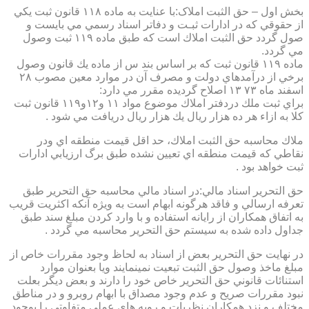
بخش اول – حق الثبت املاک:با عنايت به ماده ۱۱۸ قانون ثبت يكي
از حقوقي كه در ادارات ثبـت و دفاتر اسناد رسمي مي بايست و
صول گردد حق الثبت املاك است كه طبق ماده ۱۱۹ ثبت وصول
مي گردد.
ماده ۱۱۹ قانون ثبت كه بر اساس بند س از ماده يك قانون وصول
برخي از درآمدهاي دولت و مصرف آن در موارد معين مصوب ۲۸
اسفند ماه ۷۳ ۱۳ اصلاح گرديده مقرر مي دارد:
براي ثبت ملك دردفتر املاك موضوع مواد ۱۱ و۱۲و۱۱۹ قانون ثبت
كلا به ازاء هر ده هزار ريال يك هزار ريال دريافت مي شود .
ملاك محاسبه حق الثبت املاك، حد اقل قيمت منطقه اي ودر
نقاطي كه قيمت منطقه اي تعيين نشده طبق برگ ارزيابي ادارات
ثبت خواهد بود .
حق التحرير اسناد مالي:در اسناد مالي محاسبه حق التحرير طبق
تعرفه ارسالي و فاقد هرگونه ابهام است به ويژه آنكه اكثريت قريب
به اتفاق همكاران از رايانه استفاده و با وارد كردن مبلغ سند طبق
جداول داده شده به سيستم حق التحرير محاسبه مي گردد .
در نهايت حق التحرير بعض از اسناد به لحاظ وجود مقررات خاص از
مبلغ ماخذ وصول حق الثبت تبعيت نمينمايند ويا بعنوان موارد
استنائات قانوني حق التحرير خاص خود را دارند و بعض ديگر بعلت
نبود مقررات صريح و عدم وجود مصداق با ابهام روبرو و در مناطق
مختلف و نزد همكاران نظريات و رويه هاي عملي متفاوتي را بوجود