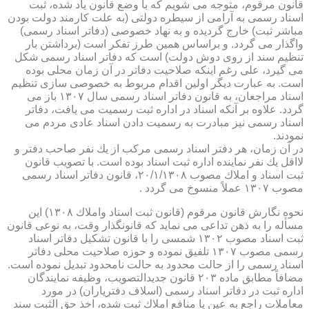
قانون مرقوم، متوجه می شویم كه با وضع قانون یاد شده، ثبت
اسناد رسمی به آرامی از سیطره دولتی (به علت كارمند دولت بودن
مباشر ثبت) خارج گردیده و به نهاد خصوصی (دفاتر اسناد رسمی)
واگذار می گردد. و براساس همین طرز تفكر است (برداشتن بار
تنظیم سند از روی دوش دولت) است كه دفاتر اسناد رسمی شكل
می گیرد، علی رغم اینكه صلاحیت دفاتر در آن زمان محلی بوده
است. به عبارت دیگر اولین اقدام مربوط به خصوصی سازی تنظیم
اسناد مراجعان، به قانون دفاتر اسناد رسمی سال ۱۳۰۷ باز می
گردد. علاوه بر آنكه اسناد در اداره ثبت رسمیت می یافت، دفاتر
اسناد رسمی نیز مبادرت به رسمیت دادن اسناد عادی مردم می
نمودند.
در آن زمان، هر دفتر اسناد رسمی مركب از یك نفر صاحب دفتر و
لااقل یك نفر نماینده اداره ثبت اسناد بوده است. با تصویب قانون
ثبت اسناد و املاك مصوب ۲۰/۱/۱۳۰۸، قانون دفاتر اسناد رسمی
مصوب ۱۳۰۷ عملاً منسوخ می گردد .
نحوه نگارش قانون مرقوم (قانون ثبت اسناد واملاك ۱۳۰۸) این
مسأله را به ذهن تداعی می نماید كه قانونگذار وقت، به نوعی قانون
ثبت اسناد مصوب ۱۳۰۲ شمسی را با قانون تشكیل دفاتر اسناد
رسمی مصوب ۱۳۰۷ تلفیق نموده و حوزه صلاحیت محلی دفاتر
اسناد رسمی را از حالت محدود به حالت نامحدود تبدیل نموده است.
مضافاً مطابق ماده ۲۰۳ قانون جدیدالتصویب، وظیفه نمایندگان
اداره ثبت در دفاتر اسناد رسمی (اسلاف دفتریاران) در مورد
معاملات راجع به عین یا منافع املاك ثبت شده، اخذ حق الثبت سند