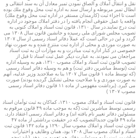
نقل و انتقال املاك و الصاق نمودن تمبر معادل آن به سند انتقالی و
ابطال تمبر مربوطه و ارسال سند به اداره ثبت محل وقوع ملك بوده
است تا اجزاء ثبت (كارمندان مستقر در اداره ثبت محل وقوع ملك)
واقعه یا عمل حقوقی انجام یافته را در دفتر املاك موجود در اداره
ثبت درج نمایند.در سال ۱۳۱۰، قانون ثبت اسناد و املاك كنونی به
تصویب مجلس شورای ملی رسیده و جانشین قانون سال ۱۳۰۸ می
گردد و این در حالی است كه عملاً دفاتر اسناد رسمی از سال ۱۳۰۷
به صورت موردی و محلی از اداره ثبت منتزع شده و به صورت نهاد
خصوصی در كنار اداره ثبت مبادرت و به موازات آن به ثبت اسناد
مراجعان می نمودند. به عبارت دیگر عمل ثبت اسناد تا قبل از
تصویب قانون ثبت اسناد و املاك مصوب ۱۳۱۰، هم به وسیله اداره
ثبت (توسط مباشرین دفتر ثبت) و هم به وسیله دفاتر اسناد رسمی
(كه توسط ماده ۱ قانون سال ۱۳۰۷ بنا به صلاحدید وزیر عدلیه، آنهم
به صورت موردی و با صلاحیت محلی تشكیل گردیده بودند) صورت
می گیرد. (برداشت مفهومی از ماده ۱۱ قانون دفاتر اسناد رسمی
مصوب ۱۳۰۷ )
قانون ثبت اسناد و املاك مصوب ۱۳۱۰، كماكان به ثبت توأمان اسناد
رسمی توسط مباشرین ثبت (كه به موجب ماده ۴۹ قانون مرقوم به
مسئولین دفاتر تغییر نام یافته اند) و دفاتر اسناد رسمی اعتقاد دارد.
ماده ۴۹ قانون جدیدالتصویب كه در حقیقت برداشتی از ماده ۴۷
قانون ثبت اسناد و املاك مصوب سال ۱۲۹۰ و ماده ۱۴۲ قانون ثبت
اسناد و املاك مصوب سال ۱۳۰۸ بود، همان وظایف و اختیارات
مباشرین ثبت را به مسئولین دفاتر هم تعمیم می دهد. (باید توجه