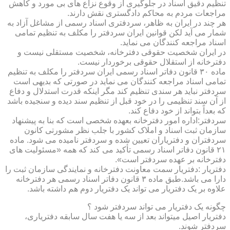
تنظیم دقیق اسناد در جلوگیری از وقوع نزاع های بی مورد و کاهش
مراجعات مردم به محاکم دادگستری نقش دارند.
هر چند در ایران به ظاهر، سردفتری اسناد رسمی از مشاغل آزاد به
شمار می آید لکن قوانین ایران سردفتر را مکلف به تنظیم تمامی
اسناد مراجعه کنندگان می نماید.
در ایران شخصیت حقوقی دفترخانه، شخصیت مستقلی نیست و
دفترخانه از استقلال حقوقی برخوردار نیست.
ماده ۳۰ قانون دفاتر اسناد رسمی ایران سردفتر را مکلف به تنظیم
تمامی اسناد مراجعه کنندگان می نماید در صورتی که بدیهی است
سردفتر نباید هر سندی تنظیم کند مگر اینکه قدرت استدلال و دفاع
از آن سند تنظیمی را در خود قبل از تنظیم سند دیده و سنجیده باشد
که بعداً بتواند از خود دفاع کند.
سردفتر:اداره امور دفترخانه بعهده شخصی است که بنا به پیشنهاد
سازمان ثبت اسناد و املاک کشور با جلب نظر مشورتی کانون
سردفتران و دفتریاران تعیین شده و سردفتر نامیده می شود. ماده
۲۱ قانون دفاتر اسناد رسمی تأکید می کند که همه «مسئولیت های
دفترخانه بر عهده سردفتر است».
دفتریار :دفتریار سمت معاونت دفترخانه و نمایندگی سازمان ثبت را
دارا می باشد.طبق ماده ۳ قانون دفاتر اسناد رسمی هر دفترخانه
علاوه بر یک دفتریار می تواند یک دفتریار دوم هم داشته باشد.
چگونه یک دفتریار می تواند سردفتر شود ؟
دفتریار اصیل میتواند بعد از سه یا هفت سال سابقه دفتریاری،
سردفتر شوند.