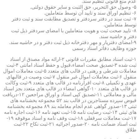
عدم منع قانونی تنظیم سند.
۵- وصول حق التحریر، حق الثبت و سایر حقوق دولتی.
۶- تنظیم اوراق سند و تایید آن توسط متعاملین.
۷- ثبت سند در دفتر سردفتر و تصدیق مطابقت سند و ثبت دفتر
توسط متعاملین.
۸- تایید صحت ثبت و هویت متعاملین با امضای سردفتر ذیل ثبت
دفتر و حاشیه سند.
۹-امضای دفتریار و مهر دفترخانه ذیل ثبت دفتر و در حاشیه سند.
حوزه وظایف دفاتر اسناد رسمی
۱-ثبت اسناد مطابق مقررات قانونی ۲-ارائه مواد مصدق از اسناد
ثبت شده ۳-تصدیق صحت امضاء،قبول و حفظ اسناد امانتی ۴-ثبت
معاملات شرطی و رهنی در قالب های متعدد ۵-ثبت معاملات اموال
منقول ۶-ثبت معاملات اموال غیر منقول ۷-ثبت وصیت در قالبهای
عهدی و تکمیلی ۸-ثبت اقرارنامه در قالب های متعدد ۹-ثبت وکالت
در قالب های متعدد ۱۰-گواهی امضاء در قالب های متعدد بجز اسناد
مالی و معاملاتی ۱۱-تصدیق کپی اسناد و اوراق مراجعین ۱۲-دریافت
قبوض سپرده مستاجرین در قالب بند ۵۲ مجموعه بخشنامه های
ثبتی ۱۳-صدور گواهی عدم انجام معامله بند ۸۹ مجموعه بخشنامه
های ثبتی ۱۴-ثبت رضایت نامه ۱۵-ثبت تعهد نامه ۱۶-ثبت اجاره نامه
۱۷-ثبت معاملات سرقفلی ۱۸-ثبت وقف نامه و اسناد موقوفه ۱۹-
ثبت اسناد ضمانت نامه ۲۰-صدور اجرائیه ۲۱-ثبت نکاح ۲۲-ثبت
طلاق