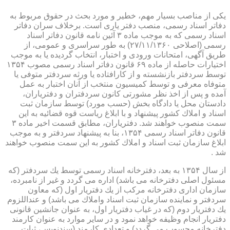
یكی از مناصب بسیار مهم، خطیر و مورد بحث در حقوق مربوط به
دفاتر اسناد رسمی، منصب دفتر یاری است. برخلاف سران دفاتر
اسناد رسمی كه به موجب ماده ۳ آئین نامه قانون دفاتر اسناد
رسمی (اصلاحی ۲۷/۱۱/۱۳۶۰) به طور سراسری و عمومی، از
طریق آگهی، امتحانات ورودی و اختبار، انتخاب گردیده یا به موجب
اختیارات حاصله از ماده ۶۹ قانون دفاتر اسناد رسمی مصوب ۱۳۵۴
توسط سردفتر بازنشسته و از كارافتاده یا ورثه سردفتر متوفی یا
متوفاه معرفی و توسط كمیسیون منتخب از آنان اختبار به عمل
آمده و پس از اخذ نظر مشورتی كانون سردفتران و دفتریاران،
دادستان محل یا دادگاه بخش (حسب مورد) توسط سازمان ثبت
اسناد و املاك كشور پیشنهاد و با ابلاغ ریاست قوه قضائیه به این
سمت منصوب خواهند شد. دفتریاران، مطابق قسمت اخیر ماده ۳
قانون دفاتر اسناد رسمی ۱۳۵۴، بنا به پیشنهاد سردفتر و به موجب
ابلاغ سازمان ثبت اسناد و املاك كشور به این سمت منصوب خواهند
شد .
از سال ۱۳۵۴ به بعد، دفترخانه اسناد رسمی توسط یك سردفتر (كه
مسئول اصلی دفترخانه می باشد) اداره می گردد و غیر از نامبرده،
سازمان اداری دفترخانه مركب از یك دفتریار اول (كه معاون
سردفتر و نماینده سازمان ثبت اسناد واملاك می باشد) و عنداللزوم
یك دفتریار دوم (كه در غیاب دفتریار اول، به عنوان جانشین قانونی
دفتریار انجام وظیفه خواهد نمود و در سایر موارد به عنوان كارمند
دفترخانه محسوب می گردد) و تعدادی كارمند (سندنویس، ثبات