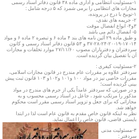
۱-مسئولیت انتظامی و اداری ماده ۳۸ قانون دفاتر اسناد رسمی
مجازات های انتظامی را برمی شمرد که ۵ درجه شامل :
۱-توبیخ با درج در پرونده،
۲- جریمه های نقدی،
۳و۴- انواع انفصال موقت
۵- انفصال دائم می باشد
و طبق ماده ۲۹ آئین نامه های بند ۴ ماده ۶ و تبصره ۲ ماده ۶ و مواد
۱۴- ۱۷-۱۹-۲۰-۲۴-۲۸-۳۷ و ۵۳ قانون دفاتر اسناد رسمی و کانون
سردفتران و دفتریاران مصوب ۲۷/۱۱/۶۰ موارد تخلفات و مجازات
آن با تفصیل بیان گردیده است.
۲-مسئولیت کیفری :
سردفتر علاوه بر مقررات عام مندرج در قانون مجازات اسلامی،
مقررات خاصی نیز در مواد ۱۰۰ و۱۰۱ و۱۰۲و ۱۰۳ قانون ثبت پیش
بینی گردیده است؛
و در صورتی که سردفتر عامداً یکی از جرم های مندرج در مواد
مذکور را مرتکب شود ، جاعل در اسناد رسمی محسوب و به
مجازاتی که برای جعل و تزویر اسناد رسمی مقرر است محکوم
خواهد شد.
نظر به اینکه قانون خاص مقدم به قانون عام است لذا در ابتدا
بایستی قاضی، قانون خاص را اعمال نماید.
۳-مسئولیت مدنی
سردفتر :