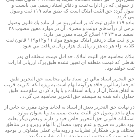
از حقوقي كه در ادارات ثبـت و دفاتر اسناد رسمي مي بايست و
صول گردد حق الثبت املاك است كه طبق ماده ۱۱۹ ثبت وصول
مي گردد.
ماده ۱۱۹ قانون ثبت كه بر اساس بند س از ماده يك قانون وصول
برخي از درآمدهاي دولت و مصرف آن در موارد معين مصوب ۲۸
اسفند ماه ۷۳ ۱۳ اصلاح گرديده مقرر مي دارد:
براي ثبت ملك دردفتر املاك موضوع مواد ۱۱ و۱۲و۱۱۹ قانون ثبت
كلا به ازاء هر ده هزار ريال يك هزار ريال دريافت مي شود .
ملاك محاسبه حق الثبت املاك، حد اقل قيمت منطقه اي ودر
نقاطي كه قيمت منطقه اي تعيين نشده طبق برگ ارزيابي ادارات
ثبت خواهد بود .
حق التحرير اسناد مالي:در اسناد مالي محاسبه حق التحرير طبق
تعرفه ارسالي و فاقد هرگونه ابهام است به ويژه آنكه اكثريت قريب
به اتفاق همكاران از رايانه استفاده و با وارد كردن مبلغ سند طبق
جداول داده شده به سيستم حق التحرير محاسبه مي گردد .
در نهايت حق التحرير بعض از اسناد به لحاظ وجود مقررات خاص از
مبلغ ماخذ وصول حق الثبت تبعيت نمينمايند ويا بعنوان موارد
استنائات قانوني حق التحرير خاص خود را دارند و بعض ديگر بعلت
نبود مقررات صريح و عدم وجود مصداق با ابهام روبرو و در مناطق
مختلف و نزد همكاران نظريات و رويه هاي عملي متفاوتي را بوجود
آورده است كه مختصرا به مواردي از آن اشاره ميگردد :