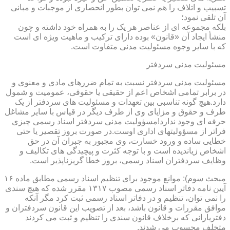
تسبیب و اتلاف را هم نمی توان بطور انحصاری از موجبات و مبانی
آن تلقی نمود؛
بلکه مجموعه ای از عناصر هر یک را به همراه خود داشته و چون
منشأ ایجاد آن «قانون» بوده دارای ترکیب و ماهیت ویژه ای است
که با سایر وجوه مسئولیت مدنی متفاوت است.
مسئولیت مدنی سردفتر
مسئولیت مدنی سردفتر نسبت به تمام ضررهای مادی و معنوی و
در برابر تمامی اشخاص اعم از حقیقی یا حقوقی، عمومیت و شمول
دارد.هیچ گونه تناسبی بین تعهدات و مسئولیت های سردفتر از یک
طرف و حقوق و مزایای وی از طرف دیگر در قیاس با سایر مشاغل
حرفه ای وجود ندارد!مسؤولیت مدنی سردفتر اسناد رسمی چیزی
فراتر از مسؤولیتهای اداری اوست.در صورت بروز تقصیر یا حتی
خطایی ساده و ورود خسارت، وی مجبور به جبران آن در حق
اشخاص زیاندیده است و با توجه کثرت و پیچیدگی های تکالیف و
وظایف سردفتران اسناد رسمی، بروز خطا گریزناپذیر است.
مبحث سوم): موانع موجود برای تنظیم اسناد رسمی مطابق ماده ۱۶
آیین نامه دفاتر اسناد رسمی مصوب ۱۳۱۷ مقرر شده که هیچ سندی
را نمی توان، تنظیم و در دفاتر اسناد رسمی ثبت کرد مگر آنکه
موافق مقررات و قانون باشد، بعد از تصویب این قانون سردفتران و
دفتریارانی که برخلاف قانون سندی را تنظیم و ثبت می کردند
متخلف محسوب می شدند.