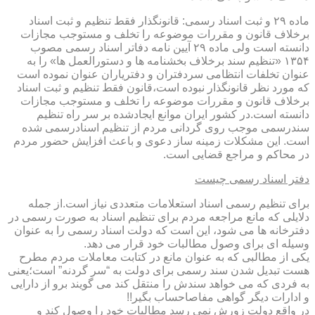
ماده ۲۹ و ثبت اسناد رسمی: قانونگذار فقط تنظیم و ثبت اسناد
برخلاف قانون و مقررات موضوعه را تخلف و مستوجب مجازات
دانسته است ولی ماده ۲۹ آیین نامه دفاتر اسناد رسمی مصوب
۱۳۵۴ «تنظیم سند برخلاف بخشنامه ها و دستورالعمل ها» را به
عنوان تخلفات انتظامی سردفتران و دفتریاران عنوان نموده است
که مورد نظر قانونگذار نبوده است،قانون فقط تنظیم و ثبت اسناد
برخلاف قانون و مقررات موضوعه را تخلف و مستوجب مجازات
دانسته است.در کشور ایران موانع ایجادشده بر سر راه تنظیم
سندرسمی موجب روی گردانی مردم از تنظیم اسنادرسمی شده
است. این مشکلات زمینه ساز دعوی و باعث افزایش حضور مردم
در محاکم و مراجع قضایی است.
دفتر اسناد رسمی چیست
برای تنظیم رسمی اسناد استعلامات متعددی نیاز است.از جمله
دلایلی که مانع مراجعه مردم برای تنظیم اسناد به صورت رسمی در
دفترخانه ها می شود، این است که دولت اسناد رسمی را به عنوان
وسیله ای برای وصول مطالبات خود قرار می دهد.
یکی از مطالبی که به عنوان مانع در کتابت معاملات مردم مطرح
هست تبدیل شدن سند رسمی برای دولت به “سر گردنه” است؛یعنی
به فردی که می خواهد سندش را منتقل کند می گویند برو از دارایی
و ادارات دیگر گواهی مفاصاحساب بگیر!!
در واقع دولت زورش نمی رسد مطالبات خود را وصول کند و