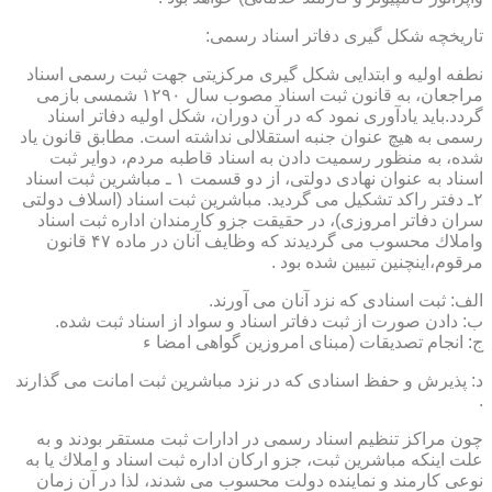
تاریخچه شكل گیری دفاتر اسناد رسمی:
نطفه اولیه و ابتدایی شكل گیری مركزیتی جهت ثبت رسمی اسناد
مراجعان، به قانون ثبت اسناد مصوب سال ۱۲۹۰ شمسی بازمی
گردد.باید یادآوری نمود كه در آن دوران، شكل اولیه دفاتر اسناد
رسمی به هیچ عنوان جنبه استقلالی نداشته است. مطابق قانون یاد
شده، به منظور رسمیت دادن به اسناد قاطبه مردم، دوایر ثبت
اسناد به عنوان نهادی دولتی، از دو قسمت ۱ ـ مباشرین ثبت اسناد
۲ـ دفتر راكد تشكیل می گردید. مباشرین ثبت اسناد (اسلاف دولتی
سران دفاتر امروزی)، در حقیقت جزو كارمندان اداره ثبت اسناد
واملاك محسوب می گردیدند كه وظایف آنان در ماده ۴۷ قانون
مرقوم،اینچنین تبیین شده بود .
الف: ثبت اسنادی كه نزد آنان می آورند.
ب: دادن صورت از ثبت دفاتر اسناد و سواد از اسناد ثبت شده.
ج: انجام تصدیقات (مبنای امروزین گواهی امضا ء
د: پذیرش و حفظ اسنادی كه در نزد مباشرین ثبت امانت می گذارند
.
چون مراكز تنظیم اسناد رسمی در ادارات ثبت مستقر بودند و به
علت اینكه مباشرین ثبت، جزو اركان اداره ثبت اسناد و املاك یا به
نوعی كارمند و نماینده دولت محسوب می شدند، لذا در آن زمان