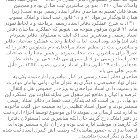
واملاك سال ۱۳۱۰، بدواً بر مباشرین ثبت صادق بوده و همچنین
بعدها قابل تعمیم به صاحبان دفاتر اسناد رسمی بوده است) زیرا
همان قانونگذار در مواد ۸۱ و ۹۱ قانون ثبت اسناد و املاك مصوب
۱۳۱۰، به شرح عملكرد دفاتر اسناد رسمی پرداخته و با لحاظ نمودن
ماده ۹۱ قانون مرقوم متوجه می شویم كه عملكرد صاحبان دفاتر
اسناد رسمی و مباشرین ثبت (كه اینك به مسئولان دفاتر تغییرنام
داده اند) واحد بوده است، لذا به لحاظ وحدت عملكرد صاحبان دفاتر
و مباشرین ثبت در تنظیم اسناد مراجعان، نام مسئولین دفاتر را كه
اصولاً برای مباشرین ثبت انتخاب نموده، و همین معنا را به صاحبان
دفاتر اسناد رسمی نیز قابل تسری می داند. حتی این نقطه نظر
بعدها در ماده ۲۹ قانون دفاتر اسناد رسمی مصوب ۱۳۵۴ نیز قابل
تعمیم تجلی می یابد.
صاحبان دفاتر اسناد رسمی در كنار مباشرین اداره ثبت، یكی به
عنوان نهاد خصوصی و دیگری به عنوان های دولتی توأمان مبادرت
به رسمیت دادن اسناد مراجعان به ویژه در خصوص نقل و انتقال
عرصه و اعیان و منافع غیرمنقول می نمایند.تفاوت بین عملكرد این
دو نهاد، در این است كه نمایندگان ثبت فقط در دفاتر اسناد رسمی
مستقر بودند و اصول اسناد تنظیمی را به ضمیمه حق الثبت مأخوذه
به اداره ثبت ارسال می نمودند تا این موضوع توسط اجزاء اداره ثبت
در دفتر املاك درج گردد. حال آنكه مباشرین ثبت (مسئولان دفاتر)
كه كارمندان موظف اداره ثبت بوده و در آن اداره مستقر بوده اند،
قاعدتاً نیازی به حضور نماینده (كه وظیفه اش كنترل اسناد ثبت شده
در مكان دیگر است) نداشتند .