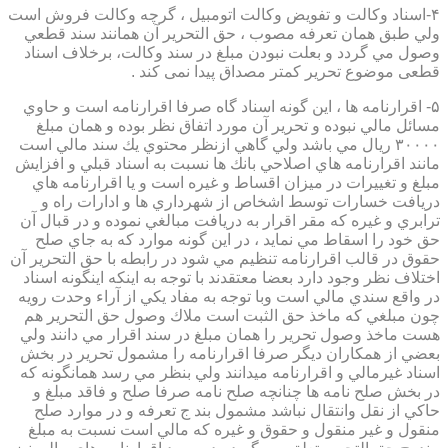
۴-اسناد وكالت و تفويض وكالت اتومبيل ، گرچه وكالت فروش است
ولي طبق همان تعرفه مصوب ، حق التحرير آن همانند سند قطعي
وصول مي گردد و بعلت نبودن مبلغ در سند وكالت، برخلاف اسناد
قطعی موضوع تحریر کمتر مصداق پیدا نمی کند .
۵- اقرارنامه ها ، اين گونه اسناد گاه صرفا اقرارنامه است و حاوي
مسائل مالي نبوده و تحرير آن مورد اتفاق نظر بوده و همان مبلغ
۳۰۰۰۰ ريال مي باشد ولي گاهي ازنظر محتوي يك سند مالي است
مانند اقرارنامه هاي اصلاحي بانك ها نسبت به اسناد قبلي و افزايش
مبلغ و تغييرات در ميزان اقساط و غيره است و يا اقرارنامه هاي
دريافت خسارات توسط اشخاص از شهرداري ها و ادارات راه و
ترابري و غيره كه مقر اقرار به دريافت مبالغي نموده و در قبال آن
حق خود را اسقاط مي نمايد ، در اين گونه موارد كه به جاي صلح
حقوق در قالب اقرارنامه تنظيم مي شود در رابطه با حق التحرير آن
اختلاف نظر وجود دارد بعضا معتقدند با توجه به اينكه اينگونه اسناد
در واقع سندي مالي است وبا توجه به مفاد يكي از آراء وحدت رويه
چون مبلغي كه ماخذ حق الثبت است ملاك وصول حق التحرير هم
هست ماخذ وصول تحرير را همان مبلغ در سند اقرار مي دانند ولي
بعضي از همكاران ديگر صرفا اقرارنامه را مشمول تحرير در بخش
اسناد غيرمالي و اقرارنامه ميدانند ولي بنظر مي رسد همانگونه كه
در بخش صلح نامه ها چنانچه صلح نامه صرفا صلح و فاقد مبلغ و
حاكي از نقل وانتقال نباشد مشمول بند ج تعرفه و در موارد صلح
منقول و غير منقول و حقوق و غيره كه مالي است نسبت به مبلغ