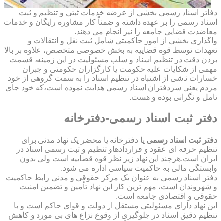
دفاتر اسناد رسمی بخشی از عرضه خدمات ثبتی و تنظیم و ثبت
اسناد رسمی را بر عهده داشته و ضمناً کار مشاوره رایگان و خدمات
معاضدت قضایی جامعه را نیز انجام می دهند.
واگذاری بخشی از امور حاکمیتی شامل ثبت نقل و انتقالات و
تعهدات توسط قوه قضاییه به بخش خصوصی متخصص، علاوه بر بالا
بردن دقت در تنظیم اسناد و سلب مسئولیت در این زمینه، قسمت
مهمی از شکایات علیه حکومت یا کارگزاران حکومتی و جبران
خسارات ناشی از اشتباه در تنظیم اسناد را به سمت گروهی از خود
مردم یعنی سردفتران اسناد رسمی هدایت نموده است،که خود جای
تامل و نگرانی بوده و هست.
دفتر ثبت اسناد رسمی-دفترخانه
دفتر ثبت اسناد رسمی
یا دفترخانه یا محضر یک نهاد مدنی برای
تنظیم حرفه ای عقود و قراردادهاو تنظیم و ثبت رسمی اسناد در
ایران است.هرچند این نهاد زیر نظر قوه قضاییه است ولی بدون
وابستگی مالی به حاکمیت سیاسی اداره می شود.
دفتر اسناد رسمی به عنوان یک مرکز حقوقی و مدنی رابط حاکمیت
و شهروندان است، مهم ترین کار این نهاد تأمین و تضمین امنیت
حقوقی و اقتصادی جامعه است.
این نهاد دارای مسئولیتی مستقل از دولت و قوای حاکم است و با
تنظیم دقیق اسناد در جلوگیری از وقوع نزاع های بی مورد و کاهش