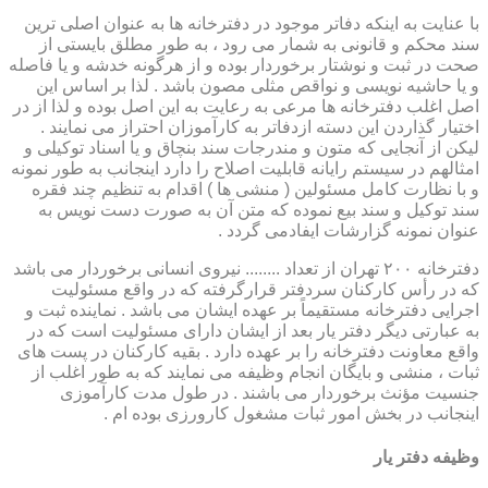
با عنایت به اینکه دفاتر موجود در دفترخانه ها به عنوان اصلی ترین
سند محکم و قانونی به شمار می رود ، به طور مطلق بایستی از
صحت در ثبت و نوشتار برخوردار بوده و از هرگونه خدشه و یا فاصله
و یا حاشیه نویسی و نواقص مثلی مصون باشد . لذا بر اساس این
اصل اغلب دفترخانه ها مرعی به رعایت به این اصل بوده و لذا از در
اختیار گذاردن این دسته ازدفاتر به کارآموزان احتراز می نمایند .
لیکن از آنجایی که متون و مندرجات سند بنچاق و یا اسناد توکیلی و
امثالهم در سیستم رایانه قابلیت اصلاح را دارد اینجانب به طور نمونه
و با نظارت کامل مسئولین ( منشی ها ) اقدام به تنظیم چند فقره
سند توکیل و سند بیع نموده که متن آن به صورت دست نویس به
عنوان نمونه گزارشات ایفادمی گردد .
دفترخانه ۲۰۰ تهران از تعداد ........ نیروی انسانی برخوردار می باشد
که در رأس کارکنان سردفتر قرارگرفته که در واقع مسئولیت
اجرایی دفترخانه مستقیماً بر عهده ایشان می باشد . نماینده ثبت و
به عبارتی دیگر دفتر یار بعد از ایشان دارای مسئولیت است که در
واقع معاونت دفترخانه را بر عهده دارد . بقیه کارکنان در پست های
ثبات ، منشی و بایگان انجام وظیفه می نمایند که به طور اغلب از
جنسیت مؤنث برخوردار می باشند . در طول مدت کارآموزی
اینجانب در بخش امور ثبات مشغول کارورزی بوده ام .
وظیفه دفتر یار