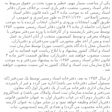
یكی از مناصب بسیار مهم، خطیر و مورد بحث در حقوق مربوط به
دفاتر اسناد رسمی، منصب دفتر یاری است. برخلاف سران دفاتر
اسناد رسمی كه به موجب ماده ۳ آئین نامه قانون دفاتر اسناد
رسمی (اصلاحی ۲۷/۱۱/۱۳۶۰) به طور سراسری و عمومی، از
طریق آگهی، امتحانات ورودی و اختبار، انتخاب گردیده یا به موجب
اختیارات حاصله از ماده ۶۹ قانون دفاتر اسناد رسمی مصوب ۱۳۵۴
توسط سردفتر بازنشسته و از كارافتاده یا ورثه سردفتر متوفی یا
متوفاه معرفی و توسط كمیسیون منتخب از آنان اختبار به عمل
آمده و پس از اخذ نظر مشورتی كانون سردفتران و دفتریاران،
دادستان محل یا دادگاه بخش (حسب مورد) توسط سازمان ثبت
اسناد و املاك كشور پیشنهاد و با ابلاغ ریاست قوه قضائیه به این
سمت منصوب خواهند شد. دفتریاران، مطابق قسمت اخیر ماده ۳
قانون دفاتر اسناد رسمی ۱۳۵۴، بنا به پیشنهاد سردفتر و به موجب
ابلاغ سازمان ثبت اسناد و املاك كشور به این سمت منصوب خواهند
شد .
از سال ۱۳۵۴ به بعد، دفترخانه اسناد رسمی توسط یك سردفتر (كه
مسئول اصلی دفترخانه می باشد) اداره می گردد و غیر از نامبرده،
سازمان اداری دفترخانه مركب از یك دفتریار اول (كه معاون
سردفتر و نماینده سازمان ثبت اسناد واملاك می باشد) و عنداللزوم
یك دفتریار دوم (كه در غیاب دفتریار اول، به عنوان جانشین قانونی
دفتریار انجام وظیفه خواهد نمود و در سایر موارد به عنوان كارمند
دفترخانه محسوب می گردد) و تعدادی كارمند (سندنویس، ثبات
واپراتور كامپیوتر و كارمند خدماتی) خواهد بود .