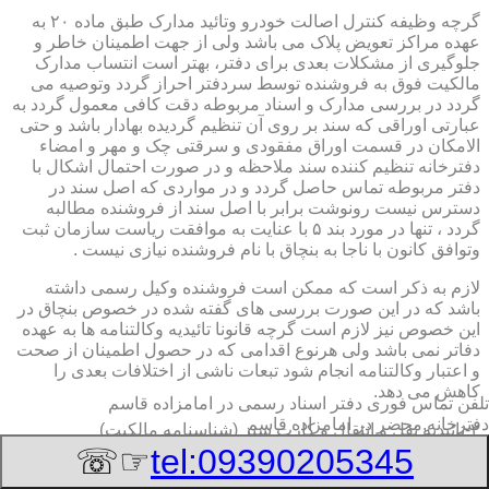
گرچه وظیفه کنترل اصالت خودرو وتائید مدارک طبق ماده ۲۰ به
عهده مراکز تعویض پلاک می باشد ولی از جهت اطمینان خاطر و
جلوگیری از مشکلات بعدی برای دفتر، بهتر است انتساب مدارک
مالکیت فوق به فروشنده توسط سردفتر احراز گردد وتوصیه می
گردد در بررسی مدارک و اسناد مربوطه دقت کافی معمول گردد به
عبارتی اوراقی که سند بر روی آن تنظیم گردیده بهادار باشد و حتی
الامکان در قسمت اوراق مفقودی و سرقتی چک و مهر و امضاء
دفترخانه تنظیم کننده سند ملاحظه و در صورت احتمال اشکال با
دفتر مربوطه تماس حاصل گردد و در مواردی که اصل سند در
دسترس نیست رونوشت برابر با اصل سند از فروشنده مطالبه
گردد ، تنها در مورد بند ۵ با عنایت به موافقت ریاست سازمان ثبت
وتوافق کانون با ناجا به بنچاق با نام فروشنده نیازی نیست .
لازم به ذکر است که ممکن است فروشنده وکیل رسمی داشته
باشد که در این صورت بررسی های گفته شده در خصوص بنچاق در
این خصوص نیز لازم است گرچه قانونا تائیدیه وکالتنامه ها به عهده
دفاتر نمی باشد ولی هرنوع اقدامی که در حصول اطمینان از صحت
و اعتبار وکالتنامه انجام شود تبعات ناشی از اختلافات بعدی را
کاهش می دهد.
تلفن تماس فوری
دفتر اسناد رسمی در امامزاده قاسم
دفترخانه,محضر در امامزاده قاسم
۲-تائیدیه نقل و انتقال و کارت سبز (شناسنامه مالکیت)
☞☏
tel:09390205345
برگ تائیدیه نقل و انتقال صادره از مراکز تعویض پلاک حاوی
مشخصات کامل خودرو اعم از نوع ، سیستم ، مدل ، رنگ ، شماره