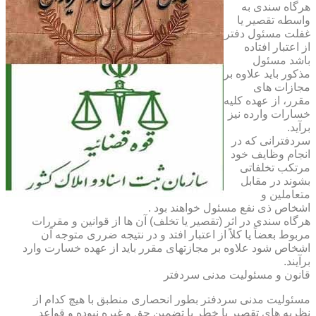
هرگاه سندی به
واسطه تقصیر یا
غفلت مسئول دفتر
از اعتبار افتاده
باشد مسئول
مذکور باید علاوه بر
مجازات های
مقرر، از عهده کلیه
خسارات وارده نیز
برآید.
سردفترانی که در
انجام وظایف خود
مرتکب تخلفاتی
بشوند در مقابل
متعاملین و
اشخاص ذی نفع مسئول خواهند بود .
هرگاه سندی در اثر (تقصیر یا تخلف) آن ها از قوانین و مقررات
مربوط بعضاً یا کلاً از اعتبار افتد و در نتیجه ضرری متوجه آن
اشخاص شود علاوه بر مجازتهای مقرر باید از عهده خسارت وارد
برآیند.
قانون و مسئولیت مدنی سردفتر
مسئولیت مدنی سردفتر بطور انحصاری منطبق با هیچ کدام از
نظریه های تقصیر یا خطر یا تضمین حق و غیره نبوده و قواعد