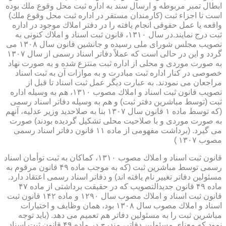
ابطال تمبر مربوطه و ارسال سند به اداره ثبت محل وقوع ملك بوده
است تا اجزاء ثبت (كارمندان مستقر در اداره ثبت محل وقوع ملك)
واقعه یا عمل حقوقی انجام یافته را در دفتر املاك موجود در اداره
ثبت درج نمایند.در سال ۱۳۱۰، قانون ثبت اسناد و املاك كنونی به
تصویب مجلس شورای ملی رسیده و جانشین قانون سال ۱۳۰۸ می
گردد و این در حالی است كه عملاً دفاتر اسناد رسمی از سال ۱۳۰۷
به صورت موردی و محلی از اداره ثبت منتزع شده و به صورت نهاد
خصوصی در كنار اداره ثبت مبادرت و به موازات آن به ثبت اسناد
مراجعان می نمودند. به عبارت دیگر عمل ثبت اسناد تا قبل از
تصویب قانون ثبت اسناد و املاك مصوب ۱۳۱۰، هم به وسیله اداره
ثبت (توسط مباشرین دفتر ثبت) و هم به وسیله دفاتر اسناد رسمی
(كه توسط ماده ۱ قانون سال ۱۳۰۷ بنا به صلاحدید وزیر عدلیه، آنهم
به صورت موردی و با صلاحیت محلی تشكیل گردیده بودند) صورت
می گیرد. (برداشت مفهومی از ماده ۱۱ قانون دفاتر اسناد رسمی
مصوب ۱۳۰۷ )
قانون ثبت اسناد و املاك مصوب ۱۳۱۰، كماكان به ثبت توأمان اسناد
رسمی توسط مباشرین ثبت (كه به موجب ماده ۴۹ قانون مرقوم به
مسئولین دفاتر تغییر نام یافته اند) و دفاتر اسناد رسمی اعتقاد دارد.
ماده ۴۹ قانون جدیدالتصویب كه در حقیقت برداشتی از ماده ۴۷
قانون ثبت اسناد و املاك مصوب سال ۱۲۹۰ و ماده ۱۴۲ قانون ثبت
اسناد و املاك مصوب سال ۱۳۰۸ بود، همان وظایف و اختیارات
مباشرین ثبت را به مسئولین دفاتر هم تعمیم می دهد. (باید توجه
نمود كه معنای مسئولین دفاتر، مندرج در ماده ۴۹ قانون ثبت اسناد