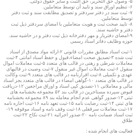
۵- وصول حق التحریر، حق الثبت و سایر حقوق دولتی.
۶- تنظیم اوراق سند و تایید آن توسط متعاملین.
۷- ثبت سند در دفتر سردفتر و تصدیق مطابقت سند و ثبت دفتر
توسط متعاملین.
۸- تایید صحت ثبت و هویت متعاملین با امضای سردفتر ذیل ثبت
دفتر و حاشیه سند.
۹-امضای دفتریار و مهر دفترخانه ذیل ثبت دفتر و در حاشیه سند.
حوزه وظایف دفاتر اسناد رسمی
۱-ثبت اسناد مطابق مقررات قانونی ۲-ارائه مواد مصدق از اسناد
ثبت شده ۳-تصدیق صحت امضاء،قبول و حفظ اسناد امانتی ۴-ثبت
معاملات شرطی و رهنی در قالب های متعدد ۵-ثبت معاملات اموال
منقول ۶-ثبت معاملات اموال غیر منقول ۷-ثبت وصیت در قالبهای
عهدی و تکمیلی ۸-ثبت اقرارنامه در قالب های متعدد ۹-ثبت وکالت
در قالب های متعدد ۱۰-گواهی امضاء در قالب های متعدد بجز اسناد
مالی و معاملاتی ۱۱-تصدیق کپی اسناد و اوراق مراجعین ۱۲-دریافت
قبوض سپرده مستاجرین در قالب بند ۵۲ مجموعه بخشنامه های
ثبتی ۱۳-صدور گواهی عدم انجام معامله بند ۸۹ مجموعه بخشنامه
های ثبتی ۱۴-ثبت رضایت نامه ۱۵-ثبت تعهد نامه ۱۶-ثبت اجاره نامه
۱۷-ثبت معاملات سرقفلی ۱۸-ثبت وقف نامه و اسناد موقوفه ۱۹-
ثبت اسناد ضمانت نامه ۲۰-صدور اجرائیه ۲۱-ثبت نکاح ۲۲-ثبت
طلاق
فعالیت های انجام شده :