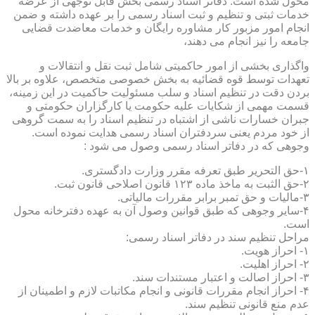
محول شده است. دفاتر اسناد رسمی بخش قابل توجهی از عرضه
خدمات ثبتی و تنظیم و ثبت اسناد رسمی را بر عهده داشته و ضمن
انجام امور مزبور کار مشاوره رایگان و خدمات معاضدت قضایی
جامعه را نیز انجام می دهند،
واگذاری بخشی از امور حاکمیتی شامل ثبت نقل و انتقالات و
تعهدات توسط قوه قضائیه به بخش خصوصی متخصص، علاوه بر بالا
بردن دقت در تنظیم اسناد و سلب مسئولیت حاکمیت در این زمینه،
قسمت مهمی از شکایات علیه حکومت یا کارگزاران حکومتی و
جبران خسارات ناشی از اشتباه در تنظیم اسناد را به سمت گروهی
از خود مردم یعنی سردفتران اسناد رسمی هدایت نموده است.
وجوهی که در دفاتر اسناد رسمی وصول می شود :
۱-حق التحریر طبق تعرفه مقرر وزارت دادگستری.
۲-حق الثبت به ماخذ ماده ۱۲۳ قانون اصلاحی قانون ثبت.
۳-مالیات و حق تمبر برابر مقررات مالیاتی.
۴-سایر وجوهی که طبق قوانین وصول آن به عهده دفترخانه محول
است.
مراحل تنظیم سند در دفاتر اسناد رسمی:
۱- احراز هویت.
۲- احراز اهلیت.
۳- احراز اصالت و اعتبار مستندات سند.
۴- احراز انجام مقررات قانونی و انجام مکاتبات لازم و اطمینان از
عدم منع قانونی تنظیم سند.