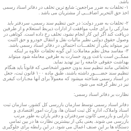
باشد.
۱- تخلفات به ضرر مراجعین: شایع ترین تخلف در دفاتر اسناد رسمی
اخذ حق التحریر اضافـــی از مشتریان می باشد .
۲- تخلفات به ضرر دولت: در حین تنظیم سند رسمی، سردفتر باید
مدارکی را برای جلب موافقت از ادارات ذیربط استعلام و از طرفین
دریافت کند اگر این کار انجام نشود، تخلف رخ داده است. کوتاهی در
وصول حقوق دولتی نظیر مالیات نقل و انتقال خودرو و حق الثبت
نیز میتواند یکی از تخلفـــات احتمالی در دفاتر اسناد رسمی باشد.
۳- مفاسد مخل نظم معاملات: این گونه تخلفات علاوه بر اینکه
ممکــن است باعث ورود خسارت به طرفین معامله شود میتواند
بهداشت حقوقی جامعه را نیز تهدید نماید.
تخلفاتی مانند تنظیم سند بدون حضور اشخاصی که قانوناً باید هنگام
تنظیم سند حضــــور داشته باشند، طبق ماده ۱۰۰ قانون ثبت، جعل
در اسناد رسمی شناخته میشود که معمولاً برای آنها مجـازات کیفری
نیز در نظر گرفته می شود.
نظارت بر دفاتر اسناد رسمی:
دفاتر اسناد رسمی توسط سازمان بازرسی کل کشور، سازمان ثبت
اسناد واملاک، اداره کل ثبت استان ها، وزارت امور اقتصادی و
دارایی و بازرسی کانون سردفتران و دفتر یاران به طور مرتب
بازرسی می شوند. یعنی یکی از بیشترین نظارت ها در بین تمامی
دستگاه ها بر این صنف اعمال می شود. در این رابطه برای جلوگیری