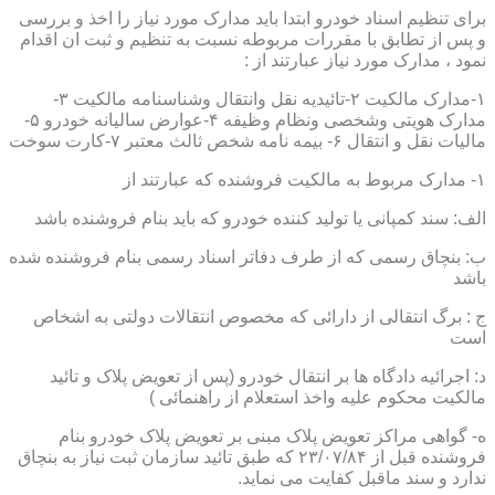
برای تنظیم اسناد خودرو ابتدا باید مدارک مورد نیاز را اخذ و بررسی
و پس از تطابق با مقررات مربوطه نسبت به تنظیم و ثبت ان اقدام
نمود ، مدارک مورد نیاز عبارتند از :
۱-مدارک مالکیت ۲-تائیدیه نقل وانتقال وشناسنامه مالکیت ۳-
مدارک هویتی وشخصی ونظام وظیفه ۴-عوارض سالیانه خودرو ۵-
مالیات نقل و انتقال ۶- بیمه نامه شخص ثالث معتبر ۷-کارت سوخت
۱- مدارک مربوط به مالکیت فروشنده که عبارتند از
الف: سند کمپانی یا تولید کننده خودرو که باید بنام فروشنده باشد
ب: بنچاق رسمی که از طرف دفاتر اسناد رسمی بنام فروشنده شده
باشد
ج : برگ انتقالی از دارائی که مخصوص انتقالات دولتی به اشخاص
است
د: اجرائیه دادگاه ها بر انتقال خودرو (پس از تعویض پلاک و تائید
مالکیت محکوم علیه واخذ استعلام از راهنمائی )
ه- گواهی مراکز تعویض پلاک مبنی بر تعویض پلاک خودرو بنام
فروشنده قبل از ۲۳/۰۷/۸۴ که طبق تائید سازمان ثبت نیاز به بنچاق
ندارد و سند ماقبل کفایت می نماید.