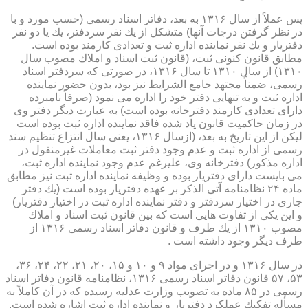
پس عملاً از سال ۱۳۱۶ به بعد، دفاتر اسناد رسمی (حسب مورد و با
در نظر گرفتن درجات آنها) متشكل از یك نفر سردفتر، یك یا دو نفر
دفتریار و یك نفر نماینده اداره ثبت و تعدادی كارمند بوده است.
مطابق قانون كنونی ثبت، (قانون ثبت اسناد و املاك مصوب سال
۱۳۱۰) از سال ۱۳۱۰ تا سال ۱۳۱۶، در صورتی كه سردفتر اسناد
رسمی، ضمناً مجتهد جامع الشرایط نیز بود، بدون حضور نماینده
اداره ثبت و به تنهایی دفتر خود را اداره می نمود (صرفاً نامبرده
دارای تعدادی كارمند دفترخانه بوده است) به عبارت دیگر دفتر وی
در زمان حاكمیت قانون یاد شده فاقد نماینده اداره ثبت بوده است
لیكن از این تاریخ به بعد، (ازسال ۱۳۱۶، یعنی سال انتزاع تنظیم سند
رسمی از اداره ثبت و عدم وجود دفتر ثبت معاملات غیرمنقول در
اداره مذكور) دفترخانه وی، علیرغم عدم وجود نماینده اداره ثبت،
می بایست دارای دفتریار بوده و وظیفه نماینده اداره ثبت نیز مطابق
ماده ۲۴ نظامنامه آتی الذكر بر عهده دفتریار بوده است (یك دفتر
جاری در اختیار سردفتر و دفتر نماینده اداره ثبت در اختیار دفتریار)
و این یكی از تفاوت هایی است كه بین قانون ثبت اسناد و املاك
مصوب ۱۳۱۰ از یك طرف و قانون دفاتر اسناد رسمی ۱۳۱۶ از
طرف دیگر وجود داشته است .
در سال ۱۳۱۶ و در اجرای مواد ۹ و ۱۰ و ۱۵، ۲۰، ۲۱، ۲۲، ۲۴، ۳۶،
۵۳، ۵۷ قانون دفاتر اسناد رسمی ۱۳۱۶، نظامنامه قانون دفاتر اسناد
رسمی در ۸۵ ماده به تصویب وزارت عدلیه رسیده كه در آن كاملاً به
مسأله تفكیك عملكرد دفتریار و نماینده اداره ثبت اشاره شده است.