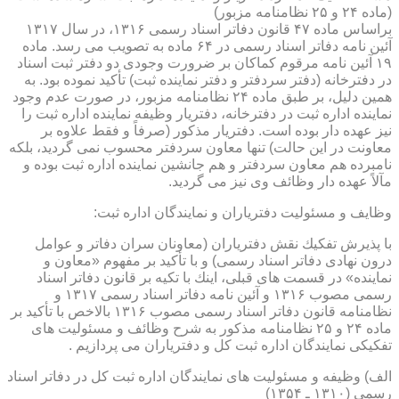
(ماده ۲۴ و ۲۵ نظامنامه مزبور)
براساس ماده ۴۷ قانون دفاتر اسناد رسمی ۱۳۱۶، در سال ۱۳۱۷
آئین نامه دفاتر اسناد رسمی در ۶۴ ماده به تصویب می رسد. ماده
۱۹ آئین نامه مرقوم كماكان بر ضرورت وجودی دو دفتر ثبت اسناد
در دفترخانه (دفتر سردفتر و دفتر نماینده ثبت) تأكید نموده بود. به
همین دلیل، بر طبق ماده ۲۴ نظامنامه مزبور، در صورت عدم وجود
نماینده اداره ثبت در دفترخانه، دفتریار وظیفه نماینده اداره ثبت را
نیز عهده دار بوده است. دفتریار مذكور (صرفاً و فقط علاوه بر
معاونت در این حالت) تنها معاون سردفتر محسوب نمی گردید، بلكه
نامبرده هم معاون سردفتر و هم جانشین نماینده اداره ثبت بوده و
مآلاً عهده دار وظائف وی نیز می گردید.
وظایف و مسئولیت دفتریاران و نمایندگان اداره ثبت:
با پذیرش تفكیك نقش دفتریاران (معاونان سران دفاتر و عوامل
درون نهادی دفاتر اسناد رسمی) و با تأكید بر مفهوم «معاون و
نماینده» در قسمت های قبلی، اینك با تكیه بر قانون دفاتر اسناد
رسمی مصوب ۱۳۱۶ و آئین نامه دفاتر اسناد رسمی ۱۳۱۷ و
نظامنامه قانون دفاتر اسناد رسمی مصوب ۱۳۱۶ بالاخص با تأكید بر
ماده ۲۴ و ۲۵ نظامنامه مذكور به شرح وظائف و مسئولیت های
تفكیكی نمایندگان اداره ثبت كل و دفتریاران می پردازیم .
الف) وظیفه و مسئولیت های نمایندگان اداره ثبت كل در دفاتر اسناد
رسمی (۱۳۱۰ ـ ۱۳۵۴)