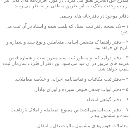
مندرج حق التحرير تعلق مي گيرد ، در مورد اقرارنامه هاي مالي نيز
از باب وحدت ملاک ، به این طریق منطقی تر به نظر می رسد .
دفاتر موجود در دفترخانه های رسمی
۱ – یک نسخه دفتر ثبت اسناد که پلمپ شده و اسناد در آن ثبت می
شود.
۲ – دفتر راهنما ک متضمن اسامی متعاملین و نوع سند و شماره و
تاریخ آن خواهد بود.
۳ – دفتر درآمد که به منظور ثبت سند مقرر است و شماره قبض
هزینه های مزبور در آن قید می شود این دفتر از طرف سازمان ثبت
پلمپ خواهد شد.
۴ – دفتر ثبت مکاتبات و تقاضانامه اجرایی و خلاصه معاملات.
۵ – دفتر ابواب جمعی قبوض سپرده و اوراق بهادار.
۶ – دفتر گواهی امضاء.
۷ – دفتر ثبت اسامی اشخاص ممنوع المعامله و املاک بازداشت
شده و مشمول بند ز.
معاملات خودروهای مشمول مالیات نقل و انتقال