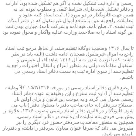
رسمی و اداره ثبت تشكیل نشده یا اگر هم تشكیل شده بود، ادارات
و دفاتر تشكیل شده دارای شرایط كیفی و مطلوب نبوده اند. به
همین جهت قانونگذار در دو مورد (۱ـ ثبت اسناد كلیه عقود و
معاملات راجع به عین یا منافع اموال غیرمنقول كه در دفتر املاك
ثبت نشده. ۲ـ صلح نامه، هبه نامه و شركت نامه) اجباری بودن ثبت
این گونه اسناد را به صلاحدید وزارت عدلیه واگذار و محول نموده بود
.
تا سال ۱۳۱۶ وضعیت دوگانه تنظیم سند، از لحاظ مرجع ثبت اسناد
راجع به اموال غیرمنقول همچنان ادامه داشت (البته باید در نظر
داشت كه با نزدیك شدن به سال ۱۳۱۶ شاهد اقبال عمومی و
استقبال مقامات دولتی به منظور انتزاع و انتقال اختیارات راجع به
تنظیم سند از سوی اداره ثبت به سمت دفاتر اسناد رسمی می
باشیم .
با وضع قانون دفاتر اسناد رسمی در مورخه ۱۵/۳/۱۳۱۶، كلاً وظیفه
تنظیم سند از اداره ثبت منتزع و این وظیفه به عهده دفاتر اسناد
رسمی محول می گردد و به موجب این قانون و برای اولین بار
اصطلاح سردفتر (به جای صاحب دفتر یا مسئول دفتر ) باب می
شود. قانونگذار در قانون دفاتر اسناد رسمی مصوب ۱۳۱۶، علاوه بر
پیش بینی فردی بنام نماینده اداره ثبت در دفاتر اسناد رسمی،
همچنین به منظور معاضدت سردفتر حضور فرد دیگری را نیز
مفروض می داند كه صرفاً عنوان معاون سردفتر را داشته و دفتریار
نامیده می شود .