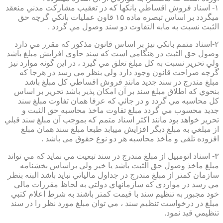
۱- اسناد فروش اقساطي بانكها كه در تعقيب مشاركت مدني منعقد
ميگردد بر اساس تبصره ماده ۱۵ قاون عمليات بانكي گرچه حق
الثبت نسبت به مابه التفاوت دو سند وصول مي گردد .
۲-اسناد متمم بانكي نيز بر اساس قانون مذكور كه مقرر مي دارد
وصول حق الثبت در هنگامي است كه سند حاوي افزايش مبلغ باشد
ولي تحرير نسبت به كل مبلغ تعلق مي گيرد ، در اين گونه موارد نيز
گرچه صراحت قانون وجود دارد ولي بنظر مي رسد در هرجا كه
مبلغ مندرج در سند جديد مانند فروش اقساطي كل مبلغ باشد
بنحوي كه اطلاق مبلغ سند بر آن امكان پذير باشد تحرير بر اساس
كل محاسبه مي گردد و در جائي كه عرفا همان تفاوت مبلغ سند
جديد محسوب مي گردد مبلغ تفاوت ماخذ محاسبه حق الثبت و
تحرير خواهد بود مانند اكثر اسناد متمم كه بموجب آن مبلغ سند قبلي
از مبلغي به مبلغ ديگر افزايش مييابد طبعا مبلغ سند همان مبلغ
افزوده تلقی و مأخذ محاسبه هر دو نوع حقوق می باشد .
۳- اسناد اتومبيل از مبلغ مندرج در سند تبعيت مي نمايد كه مي تواند
مبلغ ماخذ وصول حق الثبت باشد يا خير ولي براساس بخشنامه
سازمان كمتر از مبلغ مندرج در جداول مالياتي نبايد باشد البته بنظر
مي رسد در مواردي كه سازمانهاي دولتي به لحاظ مقررات مالي
خود مجبور به تنظيم سند با قيمت كمتر باشند به شرط اعلام كتبي
مبلغ در درخواست تنظيم سند ، مي توان مبلغ مورد نظر را در سند
تنظيمي قيد نمود.