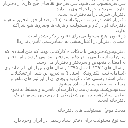
سردفترمنصوب می شود. سردفتر حق تقاضای هیچ کاری از دفتریار
ندارد و سردفتر حق اخراج وی را ندارد.
دفتریار، شریک درآمد دفترخانه است.
دفتریار فقط در درآمد شریک است (15 درصد از حق التحریر ماهیانه
دفترخانه )و در کار و مسئولیت و هزینه ها وضررها هیچ شراکتی
ندارد.
در قانون، هیچ مسئولیتی برای دفتریار ذکر نشده است.
امضای دفتریار در اعتباربخشی به اسنادرسمی تأثیری ندارد!!
دفترنویس:دفترنویس یا « ثبّات » کارکنانی بودند که متن اسنادی که
متون اسناد تنظیمی را در دفتر سردفتر ثبت می کردند و این دفاتر
به امضای متعهدین و سردفتر و دفتریار می رسید.
از سال های ۱۳۹۲ تا سال ۱۳۹۵ و سال های پس از آن با راه اندازی
((سامانه ثبت الکترونیکی اسناد )) به تدریج این شغل از تشکیلات
دفاتر اسناد رسمی حذف گردید و بجای آن از اپراتور های ماهر و
مسلط به تنظیم سند استفاده میشود.
سندنویس:سندنویسان همان (کارمندان باتجربه و مسلط به نحوه
تنظیم اسناد )هستند و این شغل یکی از مهم ترین سمتها در یک
دفترخانه است.
مبحث دوم) : مسئولیت های دفترخانه
سه نوع مسئولیت برای دفاتر اسناد رسمی در ایران وجود دارد: