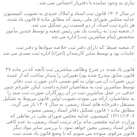
نیازی به وجود نماینده یا دفتریار احساس نمی شد .
در سال ۱۳۰۲ قانون ثبت اسناد و املاك جدیدی به تصویب كمیسیون
عدلیه مجلس شورای ملی رسید كه مطابق ماده ۵ قانون یاد شده،
هر دایره ثبت اسناد، از دو قسمت زیر تشكیل می شد.
۱ـ شعبه ثبت: به ریاست یك نفر رئیس شعبه و توسط چندین مأمور
متخصص (بنام مباشرین ثبت) اداره می شد
۲ـ شعبه ضبط: كه دارای دفتر ثبت خلاصه سوادها و دفتر ثبت
عایدات بود و توسط سایر كارمندان (اجزاء) اداره ثبت تصدی می شد
.
قانون یاد شده، در شرح وظائف مباشرین ثبت (آنچه كه در ماده ۴۷
قانون سابق مندرج شده بود) تغییراتی را پدیدار ساخت كه از عمده
ترین تغییرات آن می توان به لغو ضمنی دادن صورت ثبت دفاتر
توسط مباشرین ثبت به متقاضیان اشاره داشت. لیكن علیرغم چنین
حذفی، در عمل مباشرین ثبت در آن روزگاران صورت ثبت سند را
به متقاضیان، ارائه می نمودند.تصویب اولین قانون مربوط به تشكیل
مستقل دفترخانه های اسناد رسمی، به سال ۱۳۰۷ باز می گردد.
مطابق ماده ۱ قانون تشكیل دفاتر اسناد رسمی مصوب
۱۳/۱۱/۱۳۰۷ كمیسیون عدلیه مجلس شورای ملی، در نقاطی كه
وزارت عدلیه مقتضی بداند برای ترتیب اسناد رسمی، به عده كافی
دفاتر اسناد رسمی معین خواهد نمود. با بررسی سایر مواد دیگر
قانون مرقوم، متوجه می شویم كه با وضع قانون یاد شده، ثبت