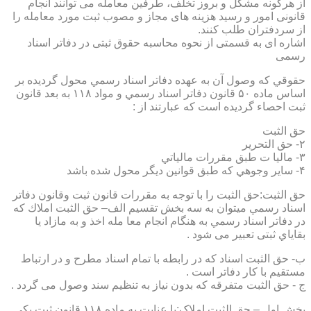
از هرگونه مشکل و بروز تخلف، طرفین معامله می توانند انجام
قانونی امور و رسید هزینه های مجاز و مصوب ثبت مورد معامله را
از سردفتران طلب کنند.
اشاره ای به قسمتی از نحوه محاسبه حقوق ثبتی در دفاتر اسناد
رسمی
حقوقي كه وصول آن به عهده دفاتر اسناد رسمي محول گرديده بر
اساس ماده ۵۰ قانون دفاتر اسناد رسمي و مواد ۱۱۸ به بعد قانون
ثبت احصاء گرديده است كه عبارتند از :
حق الثبت
۲- حق التحرير
۳- ماليا ت طبق مقررات مالياتي
۴- ساير وجوهي كه طبق قوانين ديگر محول شده باشد
حق الثبت:حق الثبت را با توجه به مقررات قانون ثبت وقانون دفاتر
اسناد رسمي ميتوان به سه بخش تقسيم الف– حق الثبت املاك كه
در دفاتر اسناد رسمي به هنگام انجام معا مله اخذ و به مازاد يا
بقاياي ثبتی تعبیر می شود .
ب- حق الثبت اسناد كه در رابطه با تمام اسناد مطرح و در ارتباط
مستقيم با كار دفاتر است .
ج - حق الثبت متفرقه كه بدون نياز به تنظیم سند وصول می گردد .
بخش اول – حق الثبت املاک:با عنايت به ماده ۱۱۸ قانون ثبت يكي