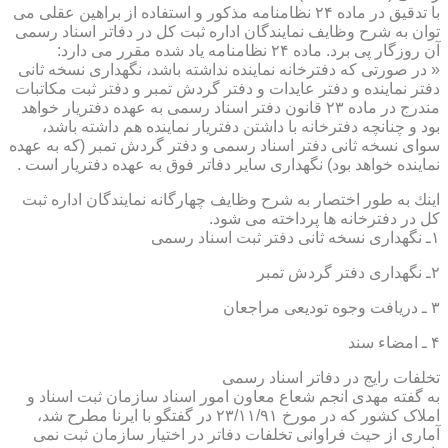
با تدقیق در ماده ۲۴ نظامنامه مذكور و استفاده از براهین عقلی می
توان به شرح وظایف نمایندگان اداره ثبت كل در دفاتر اسناد رسمی
آن روزگار پی برد. ماده ۲۴ نظامنامه یاد شده مقرر می دارد:
« در صورتی كه دفترخانه نماینده نداشته باشد، نگهداری نسخه ثانی
دفتر نماینده و دفتر عایدات و دفتر گردش تمبر و دفتر ثبت مكاتبات
مندرج در ماده ۲۳ قانون دفتر اسناد رسمی به عهده دفتریار خواهد
بود و چنانچه دفترخانه با داشتن دفتریار نماینده هم داشته باشد،
سوای نسخه ثانی دفتر اسناد رسمی و دفتر گردش تمبر (كه به عهده
نماینده خواهد بود) نگهداری سایر دفاتر فوق به عهده دفتریار است .
اینك به طور اختصار به شرح وظایف چهارگانه نمایندگان اداره ثبت
كل در دفترخانه ها پرداخته می شود.
۱ـ نگهداری نسخه ثانی دفتر ثبت اسناد رسمی
۲ـ نگهداری دفتر گردش تمبر
۳ ـ دریافت وجوه تودیعی مراجعان
۴ ـ امضاء سند
تخلفات رایج در دفاتر اسناد رسمی
به گفته مهدی انجم شعاع معاون امور اسناد سازمان ثبت اسناد و
املاک کشور که در مورخ ۲۳/۱۱/۹۱ در گفتگو با ایرنا مطرح شد،
آماری از حیث فراوانی تخلفات دفاتر در اختیار سازمان ثبت نمی