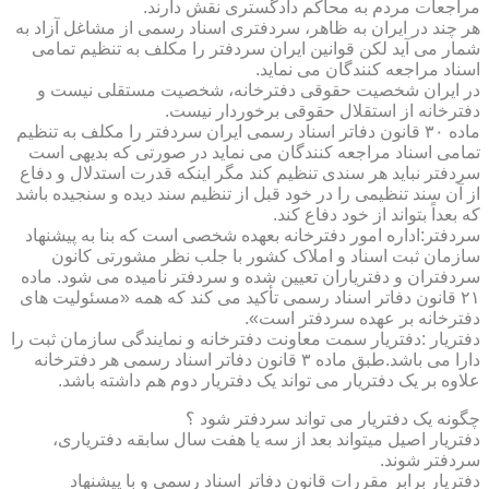
مراجعات مردم به محاکم دادگستری نقش دارند.
هر چند در ایران به ظاهر، سردفتری اسناد رسمی از مشاغل آزاد به
شمار می آید لکن قوانین ایران سردفتر را مکلف به تنظیم تمامی
اسناد مراجعه کنندگان می نماید.
در ایران شخصیت حقوقی دفترخانه، شخصیت مستقلی نیست و
دفترخانه از استقلال حقوقی برخوردار نیست.
ماده ۳۰ قانون دفاتر اسناد رسمی ایران سردفتر را مکلف به تنظیم
تمامی اسناد مراجعه کنندگان می نماید در صورتی که بدیهی است
سردفتر نباید هر سندی تنظیم کند مگر اینکه قدرت استدلال و دفاع
از آن سند تنظیمی را در خود قبل از تنظیم سند دیده و سنجیده باشد
که بعداً بتواند از خود دفاع کند.
سردفتر:اداره امور دفترخانه بعهده شخصی است که بنا به پیشنهاد
سازمان ثبت اسناد و املاک کشور با جلب نظر مشورتی کانون
سردفتران و دفتریاران تعیین شده و سردفتر نامیده می شود. ماده
۲۱ قانون دفاتر اسناد رسمی تأکید می کند که همه «مسئولیت های
دفترخانه بر عهده سردفتر است».
دفتریار :دفتریار سمت معاونت دفترخانه و نمایندگی سازمان ثبت را
دارا می باشد.طبق ماده ۳ قانون دفاتر اسناد رسمی هر دفترخانه
علاوه بر یک دفتریار می تواند یک دفتریار دوم هم داشته باشد.
چگونه یک دفتریار می تواند سردفتر شود ؟
دفتریار اصیل میتواند بعد از سه یا هفت سال سابقه دفتریاری،
سردفتر شوند.
دفتریار برابر مقررات قانون دفاتر اسناد رسمی و با پیشنهاد