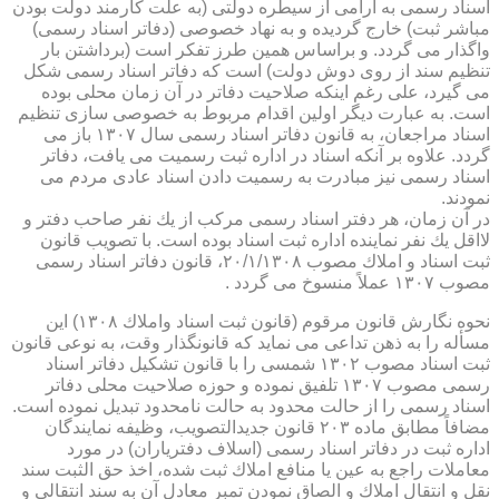
اسناد رسمی به آرامی از سیطره دولتی (به علت كارمند دولت بودن
مباشر ثبت) خارج گردیده و به نهاد خصوصی (دفاتر اسناد رسمی)
واگذار می گردد. و براساس همین طرز تفكر است (برداشتن بار
تنظیم سند از روی دوش دولت) است كه دفاتر اسناد رسمی شكل
می گیرد، علی رغم اینكه صلاحیت دفاتر در آن زمان محلی بوده
است. به عبارت دیگر اولین اقدام مربوط به خصوصی سازی تنظیم
اسناد مراجعان، به قانون دفاتر اسناد رسمی سال ۱۳۰۷ باز می
گردد. علاوه بر آنكه اسناد در اداره ثبت رسمیت می یافت، دفاتر
اسناد رسمی نیز مبادرت به رسمیت دادن اسناد عادی مردم می
نمودند.
در آن زمان، هر دفتر اسناد رسمی مركب از یك نفر صاحب دفتر و
لااقل یك نفر نماینده اداره ثبت اسناد بوده است. با تصویب قانون
ثبت اسناد و املاك مصوب ۲۰/۱/۱۳۰۸، قانون دفاتر اسناد رسمی
مصوب ۱۳۰۷ عملاً منسوخ می گردد .
نحوه نگارش قانون مرقوم (قانون ثبت اسناد واملاك ۱۳۰۸) این
مسأله را به ذهن تداعی می نماید كه قانونگذار وقت، به نوعی قانون
ثبت اسناد مصوب ۱۳۰۲ شمسی را با قانون تشكیل دفاتر اسناد
رسمی مصوب ۱۳۰۷ تلفیق نموده و حوزه صلاحیت محلی دفاتر
اسناد رسمی را از حالت محدود به حالت نامحدود تبدیل نموده است.
مضافاً مطابق ماده ۲۰۳ قانون جدیدالتصویب، وظیفه نمایندگان
اداره ثبت در دفاتر اسناد رسمی (اسلاف دفتریاران) در مورد
معاملات راجع به عین یا منافع املاك ثبت شده، اخذ حق الثبت سند
نقل و انتقال املاك و الصاق نمودن تمبر معادل آن به سند انتقالی و