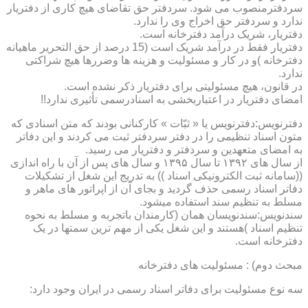
سردفترمنصوب می شود. سردفتر حق تقاضای هیچ کاری از دفتریار
ندارد و سردفتر حق اخراج وی را ندارد.
دفتریار، شریک درآمد دفترخانه است.
دفتریار فقط در درآمد شریک است (15 درصد از حق التحریر ماهیانه
دفترخانه )و در کار و مسئولیت و هزینه ها وضررها هیچ شراکتی
ندارد.
در قانون، هیچ مسئولیتی برای دفتریار ذکر نشده است.
امضای دفتریار در اعتباربخشی به اسنادرسمی تأثیری ندارد!!
دفترنویس:دفترنویس یا « ثبّات » کارکنانی بودند که متن اسنادی که
متون اسناد تنظیمی را در دفتر سردفتر ثبت می کردند و این دفاتر
به امضای متعهدین و سردفتر و دفتریار می رسید.
از سال های ۱۳۹۲ تا سال ۱۳۹۵ و سال های پس از آن با راه اندازی
((سامانه ثبت الکترونیکی اسناد )) به تدریج این شغل از تشکیلات
دفاتر اسناد رسمی حذف گردید و بجای آن از اپراتور های ماهر و
مسلط به تنظیم سند استفاده میشود.
سندنویس:سندنویسان همان (کارمندان باتجربه و مسلط به نحوه
تنظیم اسناد )هستند و این شغل یکی از مهم ترین سمتها در یک
دفترخانه است.
مبحث دوم) : مسئولیت های دفترخانه
سه نوع مسئولیت برای دفاتر اسناد رسمی در ایران وجود دارد: