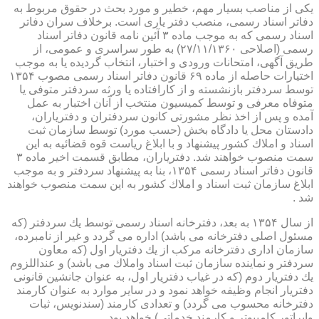
یكی از مناصب بسیار مهم، خطیر و مورد بحث در حقوق مربوط به
دفاتر اسناد رسمی، منصب دفتر یاری است. برخلاف سران دفاتر
اسناد رسمی كه به موجب ماده ۳ آئین نامه قانون دفاتر اسناد
رسمی (اصلاحی ۲۷/۱۱/۱۳۶۰) به طور سراسری و عمومی، از
طریق آگهی، امتحانات ورودی و اختبار، انتخاب گردیده یا به موجب
اختیارات حاصله از ماده ۶۹ قانون دفاتر اسناد رسمی مصوب ۱۳۵۴
توسط سردفتر بازنشسته و از كارافتاده یا ورثه سردفتر متوفی یا
متوفاه معرفی و توسط كمیسیون منتخب از آنان اختبار به عمل
آمده و پس از اخذ نظر مشورتی كانون سردفتران و دفتریاران،
دادستان محل یا دادگاه بخش (حسب مورد) توسط سازمان ثبت
اسناد و املاك كشور پیشنهاد و با ابلاغ ریاست قوه قضائیه به این
سمت منصوب خواهند شد. دفتریاران، مطابق قسمت اخیر ماده ۳
قانون دفاتر اسناد رسمی ۱۳۵۴، بنا به پیشنهاد سردفتر و به موجب
ابلاغ سازمان ثبت اسناد و املاك كشور به این سمت منصوب خواهند
شد .
از سال ۱۳۵۴ به بعد، دفترخانه اسناد رسمی توسط یك سردفتر (كه
مسئول اصلی دفترخانه می باشد) اداره می گردد و غیر از نامبرده،
سازمان اداری دفترخانه مركب از یك دفتریار اول (كه معاون
سردفتر و نماینده سازمان ثبت اسناد واملاك می باشد) و عنداللزوم
یك دفتریار دوم (كه در غیاب دفتریار اول، به عنوان جانشین قانونی
دفتریار انجام وظیفه خواهد نمود و در سایر موارد به عنوان كارمند
دفترخانه محسوب می گردد) و تعدادی كارمند (سندنویس، ثبات
واپراتور كامپیوتر و كارمند خدماتی) خواهد بود .