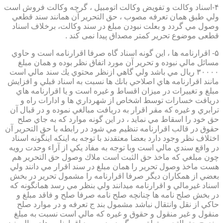
۴-اسناد وكالت و تفويض وكالت اتومبيل ، گرچه وكالت فروش است
ولي طبق همان تعرفه مصوب ، حق التحرير آن همانند سند قطعي
وصول مي گردد و بعلت نبودن مبلغ در سند وكالت، برخلاف اسناد
قطعی موضوع تحریر کمتر مصداق پیدا نمی کند .
۵- اقرارنامه ها ، اين گونه اسناد گاه صرفا اقرارنامه است و حاوي
مسائل مالي نبوده و تحرير آن مورد اتفاق نظر بوده و همان مبلغ
۳۰۰۰۰ ريال مي باشد ولي گاهي ازنظر محتوي يك سند مالي است
مانند اقرارنامه هاي اصلاحي بانك ها نسبت به اسناد قبلي و افزايش
مبلغ و تغييرات در ميزان اقساط و غيره است و يا اقرارنامه هاي
دريافت خسارات توسط اشخاص از شهرداري ها و ادارات راه و
ترابري و غيره كه مقر اقرار به دريافت مبالغي نموده و در قبال آن
حق خود را اسقاط مي نمايد ، در اين گونه موارد كه به جاي صلح
حقوق در قالب اقرارنامه تنظيم مي شود در رابطه با حق التحرير آن
اختلاف نظر وجود دارد بعضا معتقدند با توجه به اينكه اينگونه اسناد
در واقع سندي مالي است وبا توجه به مفاد يكي از آراء وحدت رويه
چون مبلغي كه ماخذ حق الثبت است ملاك وصول حق التحرير هم
هست ماخذ وصول تحرير را همان مبلغ در سند اقرار مي دانند ولي
بعضي از همكاران ديگر صرفا اقرارنامه را مشمول تحرير در بخش
اسناد غيرمالي و اقرارنامه ميدانند ولي بنظر مي رسد همانگونه كه
در بخش صلح نامه ها چنانچه صلح نامه صرفا صلح و فاقد مبلغ و
حاكي از نقل وانتقال نباشد مشمول بند ج تعرفه و در موارد صلح
منقول و غير منقول و حقوق و غيره كه مالي است نسبت به مبلغ