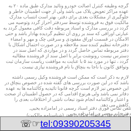
گرچه وظیفه کنترل اصالت خودرو وتائید مدارک طبق ماده ۲۰ به
عهده مراکز تعویض پلاک می باشد ولی از جهت اطمینان خاطر و
جلوگیری از مشکلات بعدی برای دفتر، بهتر است انتساب مدارک
مالکیت فوق به فروشنده توسط سردفتر احراز گردد وتوصیه می
گردد در بررسی مدارک و اسناد مربوطه دقت کافی معمول گردد به
عبارتی اوراقی که سند بر روی آن تنظیم گردیده بهادار باشد و حتی
الامکان در قسمت اوراق مفقودی و سرقتی چک و مهر و امضاء
دفترخانه تنظیم کننده سند ملاحظه و در صورت احتمال اشکال با
دفتر مربوطه تماس حاصل گردد و در مواردی که اصل سند در
دسترس نیست رونوشت برابر با اصل سند از فروشنده مطالبه
گردد ، تنها در مورد بند ۵ با عنایت به موافقت ریاست سازمان ثبت
وتوافق کانون با ناجا به بنچاق با نام فروشنده نیازی نیست .
لازم به ذکر است که ممکن است فروشنده وکیل رسمی داشته
باشد که در این صورت بررسی های گفته شده در خصوص بنچاق در
این خصوص نیز لازم است گرچه قانونا تائیدیه وکالتنامه ها به عهده
دفاتر نمی باشد ولی هرنوع اقدامی که در حصول اطمینان از صحت
و اعتبار وکالتنامه انجام شود تبعات ناشی از اختلافات بعدی را
کاهش می دهد.
تلفن تماس فوری
دفتر اسناد رسمی در امامزاده یحیی,
دفترخانه,محضر در امامزاده یحیی
۲-تائیدیه نقل و انتقال و کارت سبز (شناسنامه مالکیت)
☞☏
tel:09390205345
برگ تائیدیه نقل و انتقال صادره از مراکز تعویض پلاک حاوی
مشخصات کامل خودرو اعم از نوع ، سیستم ، مدل ، رنگ ، شماره