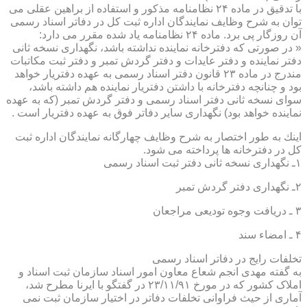
با تدقیق در ماده ۲۴ نظامنامه مذكور و استفاده از براهین عقلی می
توان به شرح وظایف نمایندگان اداره ثبت كل در دفاتر اسناد رسمی
آن روزگار پی برد. ماده ۲۴ نظامنامه یاد شده مقرر می دارد:
« در صورتی كه دفترخانه نماینده نداشته باشد، نگهداری نسخه ثانی
دفتر نماینده و دفتر عایدات و دفتر گردش تمبر و دفتر ثبت مكاتبات
مندرج در ماده ۲۳ قانون دفتر اسناد رسمی به عهده دفتریار خواهد
بود و چنانچه دفترخانه با داشتن دفتریار نماینده هم داشته باشد،
سوای نسخه ثانی دفتر اسناد رسمی و دفتر گردش تمبر (كه به عهده
نماینده خواهد بود) نگهداری سایر دفاتر فوق به عهده دفتریار است .
اینك به طور اختصار به شرح وظایف چهارگانه نمایندگان اداره ثبت
كل در دفترخانه ها پرداخته می شود.
۱ـ نگهداری نسخه ثانی دفتر ثبت اسناد رسمی
۲ـ نگهداری دفتر گردش تمبر
۳ ـ دریافت وجوه تودیعی مراجعان
۴ ـ امضاء سند
تخلفات رایج در دفاتر اسناد رسمی
به گفته مهدی انجم شعاع معاون امور اسناد سازمان ثبت اسناد و
املاک کشور که در مورخ ۲۳/۱۱/۹۱ در گفتگو با ایرنا مطرح شد،
آماری از حیث فراوانی تخلفات دفاتر در اختیار سازمان ثبت نمی