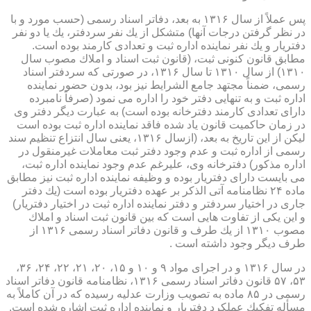
پس عملاً از سال ۱۳۱۶ به بعد، دفاتر اسناد رسمی (حسب مورد و با
در نظر گرفتن درجات آنها) متشكل از یك نفر سردفتر، یك یا دو نفر
دفتریار و یك نفر نماینده اداره ثبت و تعدادی كارمند بوده است.
مطابق قانون كنونی ثبت، (قانون ثبت اسناد و املاك مصوب سال
۱۳۱۰) از سال ۱۳۱۰ تا سال ۱۳۱۶، در صورتی كه سردفتر اسناد
رسمی، ضمناً مجتهد جامع الشرایط نیز بود، بدون حضور نماینده
اداره ثبت و به تنهایی دفتر خود را اداره می نمود (صرفاً نامبرده
دارای تعدادی كارمند دفترخانه بوده است) به عبارت دیگر دفتر وی
در زمان حاكمیت قانون یاد شده فاقد نماینده اداره ثبت بوده است
لیكن از این تاریخ به بعد، (ازسال ۱۳۱۶، یعنی سال انتزاع تنظیم سند
رسمی از اداره ثبت و عدم وجود دفتر ثبت معاملات غیرمنقول در
اداره مذكور) دفترخانه وی، علیرغم عدم وجود نماینده اداره ثبت،
می بایست دارای دفتریار بوده و وظیفه نماینده اداره ثبت نیز مطابق
ماده ۲۴ نظامنامه آتی الذكر بر عهده دفتریار بوده است (یك دفتر
جاری در اختیار سردفتر و دفتر نماینده اداره ثبت در اختیار دفتریار)
و این یكی از تفاوت هایی است كه بین قانون ثبت اسناد و املاك
مصوب ۱۳۱۰ از یك طرف و قانون دفاتر اسناد رسمی ۱۳۱۶ از
طرف دیگر وجود داشته است .
در سال ۱۳۱۶ و در اجرای مواد ۹ و ۱۰ و ۱۵، ۲۰، ۲۱، ۲۲، ۲۴، ۳۶،
۵۳، ۵۷ قانون دفاتر اسناد رسمی ۱۳۱۶، نظامنامه قانون دفاتر اسناد
رسمی در ۸۵ ماده به تصویب وزارت عدلیه رسیده كه در آن كاملاً به
مسأله تفكیك عملكرد دفتریار و نماینده اداره ثبت اشاره شده است.