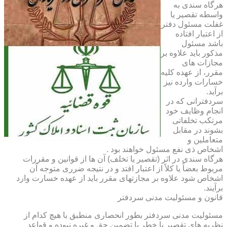
هرگاه سندی به
واسطه تقصیر یا
غفلت مسئول دفتر
از اعتبار افتاده
باشد مسئول
مذکور باید علاوه بر
مجازات های
مقرر، از عهده کلیه
خسارات وارده نیز
برآید.
سردفترانی که در
انجام وظایف خود
مرتکب تخلفاتی
بشوند در مقابل
متعاملین و
اشخاص ذی نفع مسئول خواهند بود .
هرگاه سندی در اثر (تقصیر یا تخلف) آن ها از قوانین و مقررات
مربوط بعضاً یا کلاً از اعتبار افتد و در نتیجه ضرری متوجه آن
اشخاص شود علاوه بر مجازتهای مقرر باید از عهده خسارت وارد
برآیند.
قانون و مسئولیت مدنی سردفتر
مسئولیت مدنی سردفتر بطور انحصاری منطبق با هیچ کدام از
نظریه های تقصیر یا خطر یا تضمین حق و غیره نبوده و قواعد