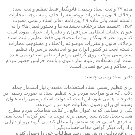
ماده ۲۹ و ثبت اسناد رسمی: قانونگذار فقط تنظیم و ثبت اسناد
برخلاف قانون و مقررات موضوعه را تخلف و مستوجب مجازات
دانسته است ولی ماده ۲۹ آیین نامه دفاتر اسناد رسمی مصوب
۱۳۵۴ «تنظیم سند برخلاف بخشنامه ها و دستورالعمل ها» را به
عنوان تخلفات انتظامی سردفتران و دفتریاران عنوان نموده است
که مورد نظر قانونگذار نبوده است،قانون فقط تنظیم و ثبت اسناد
برخلاف قانون و مقررات موضوعه را تخلف و مستوجب مجازات
دانسته است.در کشور ایران موانع ایجادشده بر سر راه تنظیم
سندرسمی موجب روی گردانی مردم از تنظیم اسنادرسمی شده
است. این مشکلات زمینه ساز دعوی و باعث افزایش حضور مردم
در محاکم و مراجع قضایی است.
دفتر اسناد رسمی چیست
برای تنظیم رسمی اسناد استعلامات متعددی نیاز است.از جمله
دلایلی که مانع مراجعه مردم برای تنظیم اسناد به صورت رسمی در
دفترخانه ها می شود، این است که دولت اسناد رسمی را به عنوان
وسیله ای برای وصول مطالبات خود قرار می دهد.
یکی از مطالبی که به عنوان مانع در کتابت معاملات مردم مطرح
هست تبدیل شدن سند رسمی برای دولت به “سر گردنه” است؛یعنی
به فردی که می خواهد سندش را منتقل کند می گویند برو از دارایی
و ادارات دیگر گواهی مفاصاحساب بگیر!!
در واقع دولت زورش نمی رسد مطالبات خود را وصول کند و