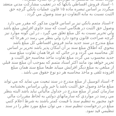
۱- اسناد فروش اقساطي بانكها كه در تعقيب مشاركت مدني منعقد
ميگردد بر اساس تبصره ماده ۱۵ قاون عمليات بانكي گرچه حق
الثبت نسبت به مابه التفاوت دو سند وصول مي گردد .
۲-اسناد متمم بانكي نيز بر اساس قانون مذكور كه مقرر مي دارد
وصول حق الثبت در هنگامي است كه سند حاوي افزايش مبلغ باشد
ولي تحرير نسبت به كل مبلغ تعلق مي گيرد ، در اين گونه موارد نيز
گرچه صراحت قانون وجود دارد ولي بنظر مي رسد در هرجا كه
مبلغ مندرج در سند جديد مانند فروش اقساطي كل مبلغ باشد
بنحوي كه اطلاق مبلغ سند بر آن امكان پذير باشد تحرير بر اساس
كل محاسبه مي گردد و در جائي كه عرفا همان تفاوت مبلغ سند
جديد محسوب مي گردد مبلغ تفاوت ماخذ محاسبه حق الثبت و
تحرير خواهد بود مانند اكثر اسناد متمم كه بموجب آن مبلغ سند قبلي
از مبلغي به مبلغ ديگر افزايش مييابد طبعا مبلغ سند همان مبلغ
افزوده تلقی و مأخذ محاسبه هر دو نوع حقوق می باشد .
۳- اسناد اتومبيل از مبلغ مندرج در سند تبعيت مي نمايد كه مي تواند
مبلغ ماخذ وصول حق الثبت باشد يا خير ولي براساس بخشنامه
سازمان كمتر از مبلغ مندرج در جداول مالياتي نبايد باشد البته بنظر
مي رسد در مواردي كه سازمانهاي دولتي به لحاظ مقررات مالي
خود مجبور به تنظيم سند با قيمت كمتر باشند به شرط اعلام كتبي
مبلغ در درخواست تنظيم سند ، مي توان مبلغ مورد نظر را در سند
تنظيمي قيد نمود.