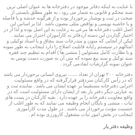
با عنایت به اینکه دفاتر موجود در دفترخانه ها به عنوان اصلی ترین
سند محکم و قانونی به شمار می رود ، به طور مطلق بایستی از
صحت در ثبت و نوشتار برخوردار بوده و از هرگونه خدشه و یا فاصله
و یا حاشیه نویسی و نواقص مثلی مصون باشد . لذا بر اساس این
اصل اغلب دفترخانه ها مرعی به رعایت به این اصل بوده و لذا از در
اختیار گذاردن این دسته ازدفاتر به کارآموزان احتراز می نمایند .
لیکن از آنجایی که متون و مندرجات سند بنچاق و یا اسناد توکیلی و
امثالهم در سیستم رایانه قابلیت اصلاح را دارد اینجانب به طور نمونه
و با نظارت کامل مسئولین ( منشی ها ) اقدام به تنظیم چند فقره
سند توکیل و سند بیع نموده که متن آن به صورت دست نویس به
عنوان نمونه گزارشات ایفادمی گردد .
دفترخانه ۲۰۰ تهران از تعداد ........ نیروی انسانی برخوردار می باشد
که در رأس کارکنان سردفتر قرارگرفته که در واقع مسئولیت
اجرایی دفترخانه مستقیماً بر عهده ایشان می باشد . نماینده ثبت و
به عبارتی دیگر دفتر یار بعد از ایشان دارای مسئولیت است که در
واقع معاونت دفترخانه را بر عهده دارد . بقیه کارکنان در پست های
ثبات ، منشی و بایگان انجام وظیفه می نمایند که به طور اغلب از
جنسیت مؤنث برخوردار می باشند . در طول مدت کارآموزی
اینجانب در بخش امور ثبات مشغول کارورزی بوده ام .
وظیفه دفتر یار