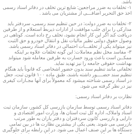
باشد.
۱- تخلفات به ضرر مراجعین: شایع ترین تخلف در دفاتر اسناد رسمی
اخذ حق التحریر اضافـــی از مشتریان می باشد .
۲- تخلفات به ضرر دولت: در حین تنظیم سند رسمی، سردفتر باید
مدارکی را برای جلب موافقت از ادارات ذیربط استعلام و از طرفین
دریافت کند اگر این کار انجام نشود، تخلف رخ داده است. کوتاهی در
وصول حقوق دولتی نظیر مالیات نقل و انتقال خودرو و حق الثبت
نیز میتواند یکی از تخلفـــات احتمالی در دفاتر اسناد رسمی باشد.
۳- مفاسد مخل نظم معاملات: این گونه تخلفات علاوه بر اینکه
ممکــن است باعث ورود خسارت به طرفین معامله شود میتواند
بهداشت حقوقی جامعه را نیز تهدید نماید.
تخلفاتی مانند تنظیم سند بدون حضور اشخاصی که قانوناً باید هنگام
تنظیم سند حضــــور داشته باشند، طبق ماده ۱۰۰ قانون ثبت، جعل
در اسناد رسمی شناخته میشود که معمولاً برای آنها مجـازات کیفری
نیز در نظر گرفته می شود.
نظارت بر دفاتر اسناد رسمی:
دفاتر اسناد رسمی توسط سازمان بازرسی کل کشور، سازمان ثبت
اسناد واملاک، اداره کل ثبت استان ها، وزارت امور اقتصادی و
دارایی و بازرسی کانون سردفتران و دفتر یاران به طور مرتب
بازرسی می شوند. یعنی یکی از بیشترین نظارت ها در بین تمامی
دستگاه ها بر این صنف اعمال می شود. در این رابطه برای جلوگیری