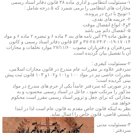
۱-مسئولیت انتظامی و اداری ماده ۳۸ قانون دفاتر اسناد رسمی
مجازات های انتظامی را برمی شمرد که ۵ درجه شامل :
۱-توبیخ با درج در پرونده،
۲- جریمه های نقدی،
۳و۴- انواع انفصال موقت
۵- انفصال دائم می باشد
و طبق ماده ۲۹ آئین نامه های بند ۴ ماده ۶ و تبصره ۲ ماده ۶ و مواد
۱۴- ۱۷-۱۹-۲۰-۲۴-۲۸-۳۷ و ۵۳ قانون دفاتر اسناد رسمی و کانون
سردفتران و دفتریاران مصوب ۲۷/۱۱/۶۰ موارد تخلفات و مجازات
آن با تفصیل بیان گردیده است.
۲-مسئولیت کیفری :
سردفتر علاوه بر مقررات عام مندرج در قانون مجازات اسلامی،
مقررات خاصی نیز در مواد ۱۰۰ و۱۰۱ و۱۰۲و ۱۰۳ قانون ثبت پیش
بینی گردیده است؛
و در صورتی که سردفتر عامداً یکی از جرم های مندرج در مواد
مذکور را مرتکب شود ، جاعل در اسناد رسمی محسوب و به
مجازاتی که برای جعل و تزویر اسناد رسمی مقرر است محکوم
خواهد شد.
نظر به اینکه قانون خاص مقدم به قانون عام است لذا در ابتدا
بایستی قاضی، قانون خاص را اعمال نماید.
۳-مسئولیت مدنی
سردفتر :