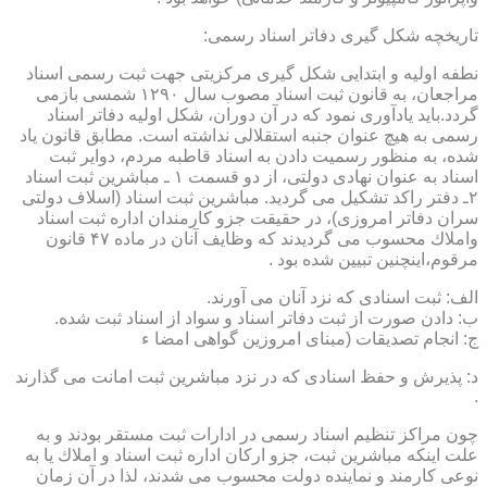
تاریخچه شكل گیری دفاتر اسناد رسمی:
نطفه اولیه و ابتدایی شكل گیری مركزیتی جهت ثبت رسمی اسناد
مراجعان، به قانون ثبت اسناد مصوب سال ۱۲۹۰ شمسی بازمی
گردد.باید یادآوری نمود كه در آن دوران، شكل اولیه دفاتر اسناد
رسمی به هیچ عنوان جنبه استقلالی نداشته است. مطابق قانون یاد
شده، به منظور رسمیت دادن به اسناد قاطبه مردم، دوایر ثبت
اسناد به عنوان نهادی دولتی، از دو قسمت ۱ ـ مباشرین ثبت اسناد
۲ـ دفتر راكد تشكیل می گردید. مباشرین ثبت اسناد (اسلاف دولتی
سران دفاتر امروزی)، در حقیقت جزو كارمندان اداره ثبت اسناد
واملاك محسوب می گردیدند كه وظایف آنان در ماده ۴۷ قانون
مرقوم،اینچنین تبیین شده بود .
الف: ثبت اسنادی كه نزد آنان می آورند.
ب: دادن صورت از ثبت دفاتر اسناد و سواد از اسناد ثبت شده.
ج: انجام تصدیقات (مبنای امروزین گواهی امضا ء
د: پذیرش و حفظ اسنادی كه در نزد مباشرین ثبت امانت می گذارند
.
چون مراكز تنظیم اسناد رسمی در ادارات ثبت مستقر بودند و به
علت اینكه مباشرین ثبت، جزو اركان اداره ثبت اسناد و املاك یا به
نوعی كارمند و نماینده دولت محسوب می شدند، لذا در آن زمان