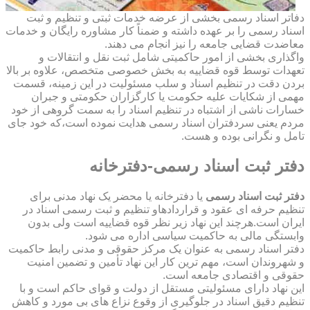
دفاتر اسناد رسمی بخشی از عرضه خدمات ثبتی و تنظیم و ثبت
اسناد رسمی را بر عهده داشته و ضمناً کار مشاوره رایگان و خدمات
معاضدت قضایی جامعه را نیز انجام می دهند.
واگذاری بخشی از امور حاکمیتی شامل ثبت نقل و انتقالات و
تعهدات توسط قوه قضاییه به بخش خصوصی متخصص، علاوه بر بالا
بردن دقت در تنظیم اسناد و سلب مسئولیت در این زمینه، قسمت
مهمی از شکایات علیه حکومت یا کارگزاران حکومتی و جبران
خسارات ناشی از اشتباه در تنظیم اسناد را به سمت گروهی از خود
مردم یعنی سردفتران اسناد رسمی هدایت نموده است،که خود جای
تامل و نگرانی بوده و هست.
دفتر ثبت اسناد رسمی-دفترخانه
دفتر ثبت اسناد رسمی
یا دفترخانه یا محضر یک نهاد مدنی برای
تنظیم حرفه ای عقود و قراردادهاو تنظیم و ثبت رسمی اسناد در
ایران است.هرچند این نهاد زیر نظر قوه قضاییه است ولی بدون
وابستگی مالی به حاکمیت سیاسی اداره می شود.
دفتر اسناد رسمی به عنوان یک مرکز حقوقی و مدنی رابط حاکمیت
و شهروندان است، مهم ترین کار این نهاد تأمین و تضمین امنیت
حقوقی و اقتصادی جامعه است.
این نهاد دارای مسئولیتی مستقل از دولت و قوای حاکم است و با
تنظیم دقیق اسناد در جلوگیری از وقوع نزاع های بی مورد و کاهش