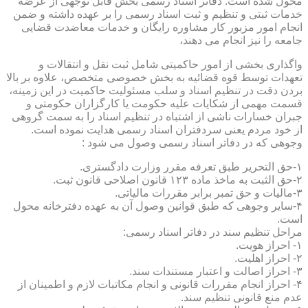
محول شده است. دفاتر اسناد رسمی بخش قابل توجهی از عرضه
خدمات ثبتی و تنظیم و ثبت اسناد رسمی را بر عهده داشته و ضمن
انجام امور مزبور کار مشاوره رایگان و خدمات معاضدت قضایی
جامعه را نیز انجام می دهند،
واگذاری بخشی از امور حاکمیتی شامل ثبت نقل و انتقالات و
تعهدات توسط قوه قضائیه به بخش خصوصی متخصص، علاوه بر بالا
بردن دقت در تنظیم اسناد و سلب مسئولیت حاکمیت در این زمینه،
قسمت مهمی از شکایات علیه حکومت یا کارگزاران حکومتی و
جبران خسارات ناشی از اشتباه در تنظیم اسناد را به سمت گروهی
از خود مردم یعنی سردفتران اسناد رسمی هدایت نموده است.
وجوهی که در دفاتر اسناد رسمی وصول می شود :
۱-حق التحریر طبق تعرفه مقرر وزارت دادگستری.
۲-حق الثبت به ماخذ ماده ۱۲۳ قانون اصلاحی قانون ثبت.
۳-مالیات و حق تمبر برابر مقررات مالیاتی.
۴-سایر وجوهی که طبق قوانین وصول آن به عهده دفترخانه محول
است.
مراحل تنظیم سند در دفاتر اسناد رسمی:
۱- احراز هویت.
۲- احراز اهلیت.
۳- احراز اصالت و اعتبار مستندات سند.
۴- احراز انجام مقررات قانونی و انجام مکاتبات لازم و اطمینان از
عدم منع قانونی تنظیم سند.