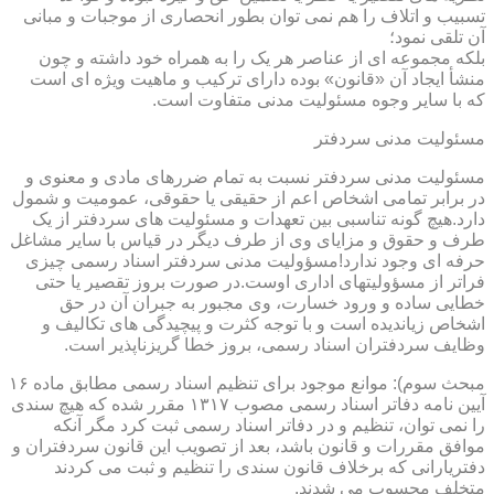
تسبیب و اتلاف را هم نمی توان بطور انحصاری از موجبات و مبانی
آن تلقی نمود؛
بلکه مجموعه ای از عناصر هر یک را به همراه خود داشته و چون
منشأ ایجاد آن «قانون» بوده دارای ترکیب و ماهیت ویژه ای است
که با سایر وجوه مسئولیت مدنی متفاوت است.
مسئولیت مدنی سردفتر
مسئولیت مدنی سردفتر نسبت به تمام ضررهای مادی و معنوی و
در برابر تمامی اشخاص اعم از حقیقی یا حقوقی، عمومیت و شمول
دارد.هیچ گونه تناسبی بین تعهدات و مسئولیت های سردفتر از یک
طرف و حقوق و مزایای وی از طرف دیگر در قیاس با سایر مشاغل
حرفه ای وجود ندارد!مسؤولیت مدنی سردفتر اسناد رسمی چیزی
فراتر از مسؤولیتهای اداری اوست.در صورت بروز تقصیر یا حتی
خطایی ساده و ورود خسارت، وی مجبور به جبران آن در حق
اشخاص زیاندیده است و با توجه کثرت و پیچیدگی های تکالیف و
وظایف سردفتران اسناد رسمی، بروز خطا گریزناپذیر است.
مبحث سوم): موانع موجود برای تنظیم اسناد رسمی مطابق ماده ۱۶
آیین نامه دفاتر اسناد رسمی مصوب ۱۳۱۷ مقرر شده که هیچ سندی
را نمی توان، تنظیم و در دفاتر اسناد رسمی ثبت کرد مگر آنکه
موافق مقررات و قانون باشد، بعد از تصویب این قانون سردفتران و
دفتریارانی که برخلاف قانون سندی را تنظیم و ثبت می کردند
متخلف محسوب می شدند.