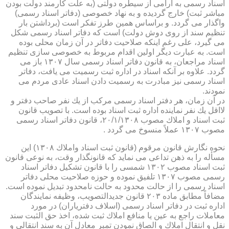
اسناد رسمی به آرامی از سیطره دولتی (به علت كارمند دولت بودن
مباشر ثبت) خارج گردیده و به نهاد خصوصی (دفاتر اسناد رسمی)
واگذار می گردد. و براساس همین طرز تفكر است (برداشتن بار
تنظیم سند از روی دوش دولت) است كه دفاتر اسناد رسمی شكل
می گیرد، علی رغم اینكه صلاحیت دفاتر در آن زمان محلی بوده
است. به عبارت دیگر اولین اقدام مربوط به خصوصی سازی تنظیم
اسناد مراجعان، به قانون دفاتر اسناد رسمی سال ۱۳۰۷ باز می
گردد. علاوه بر آنكه اسناد در اداره ثبت رسمیت می یافت، دفاتر
اسناد رسمی نیز مبادرت به رسمیت دادن اسناد عادی مردم می
نمودند.
در آن زمان، هر دفتر اسناد رسمی مركب از یك نفر صاحب دفتر و
لااقل یك نفر نماینده اداره ثبت اسناد بوده است. با تصویب قانون
ثبت اسناد و املاك مصوب ۲۰/۱/۱۳۰۸، قانون دفاتر اسناد رسمی
مصوب ۱۳۰۷ عملاً منسوخ می گردد .
نحوه نگارش قانون مرقوم (قانون ثبت اسناد واملاك ۱۳۰۸) این
مسأله را به ذهن تداعی می نماید كه قانونگذار وقت، به نوعی قانون
ثبت اسناد مصوب ۱۳۰۲ شمسی را با قانون تشكیل دفاتر اسناد
رسمی مصوب ۱۳۰۷ تلفیق نموده و حوزه صلاحیت محلی دفاتر
اسناد رسمی را از حالت محدود به حالت نامحدود تبدیل نموده است.
مضافاً مطابق ماده ۲۰۳ قانون جدیدالتصویب، وظیفه نمایندگان
اداره ثبت در دفاتر اسناد رسمی (اسلاف دفتریاران) در مورد
معاملات راجع به عین یا منافع املاك ثبت شده، اخذ حق الثبت سند
نقل و انتقال املاك و الصاق نمودن تمبر معادل آن به سند انتقالی و