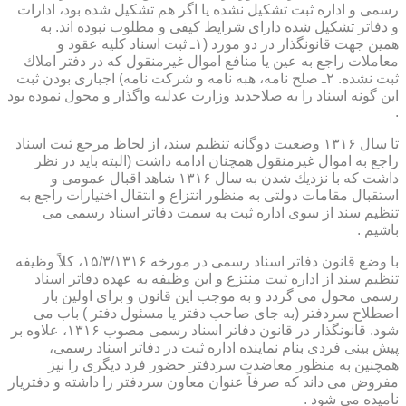
رسمی و اداره ثبت تشكیل نشده یا اگر هم تشكیل شده بود، ادارات
و دفاتر تشكیل شده دارای شرایط كیفی و مطلوب نبوده اند. به
همین جهت قانونگذار در دو مورد (۱ـ ثبت اسناد كلیه عقود و
معاملات راجع به عین یا منافع اموال غیرمنقول كه در دفتر املاك
ثبت نشده. ۲ـ صلح نامه، هبه نامه و شركت نامه) اجباری بودن ثبت
این گونه اسناد را به صلاحدید وزارت عدلیه واگذار و محول نموده بود
.
تا سال ۱۳۱۶ وضعیت دوگانه تنظیم سند، از لحاظ مرجع ثبت اسناد
راجع به اموال غیرمنقول همچنان ادامه داشت (البته باید در نظر
داشت كه با نزدیك شدن به سال ۱۳۱۶ شاهد اقبال عمومی و
استقبال مقامات دولتی به منظور انتزاع و انتقال اختیارات راجع به
تنظیم سند از سوی اداره ثبت به سمت دفاتر اسناد رسمی می
باشیم .
با وضع قانون دفاتر اسناد رسمی در مورخه ۱۵/۳/۱۳۱۶، كلاً وظیفه
تنظیم سند از اداره ثبت منتزع و این وظیفه به عهده دفاتر اسناد
رسمی محول می گردد و به موجب این قانون و برای اولین بار
اصطلاح سردفتر (به جای صاحب دفتر یا مسئول دفتر ) باب می
شود. قانونگذار در قانون دفاتر اسناد رسمی مصوب ۱۳۱۶، علاوه بر
پیش بینی فردی بنام نماینده اداره ثبت در دفاتر اسناد رسمی،
همچنین به منظور معاضدت سردفتر حضور فرد دیگری را نیز
مفروض می داند كه صرفاً عنوان معاون سردفتر را داشته و دفتریار
نامیده می شود .