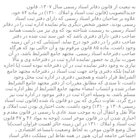
به تبعیت از قانون دفاتر اسناد رسمی سال ۱۳۰۷، قانون
جدیدالتصویب (قانون ثبت اسناد و املاك ۱۳۱۰) در ماده ۸۴ خود،
علاوه بر صاحبان دفاتر اسناد رسمی كه دارای دفتر ثبت اسناد
رسمی بودند، حضور شخص دیگری بنام نماینده اداره ثبت را در دفاتر
اسناد رسمی به رسمیت شناخته بود كه وی نیز می بایست همانند
صاحب دفتر، دارای دفتری باشد كه عین سند ثبت شده در دفتر
صاحب دفتر را در دفتر خود درج نماید. استثنایی كه در این زمینه
وجود داشت، ماده ۸۵ قانون مرقوم بود و آن حالتی بود كه هرگاه
صاحب دفترخانه اسناد رسمی، مجتهد جامع الشرایط باشد، در آن
صورت نیازی به حضور نماینده اداره ثبت در دفترخانه وی و مآلا
نیازی به وجود دفتر نماینده ثبت در آن دفترخانه نبوده است (با اجازه
عدلیه) بلكه دفتری واحد جهت ثبت اسناد در دفترخانه مجتهد جامع
الشرایط قرار داشته و همچنین دفتری در اداره ثبت محل وجود
داشت، تا سندی كه مطابق مقررات از دفتر مجتهد جامع الشرایط
صادر شده و انتساب امضاء مجتهد جامع الشرایط از نظر اداره ثبت
مسلم باشد، به وسیله اجزاء ثبت در دفتر موجود در اداره ثبت نیز
درج گردد. تفاوت دیگری كه بین دو قانون یاد شده (قانون ثبت اسناد
رسمی ۱۳۰۸ و ۱۳۱۰) وجود داشت، بحث اختیاری بودن ثبت املاك و
مالاً نقل و انتقال آن به موجب سند عادی یا رسمی در قانون مقدم و
اجباری شدن آن در قانون موخر است. (توجه به مواد ۴۶ و ۴۷ قانون
ثبت اسناد و املاك ۱۳۱۰ در این زمینه حائز اهمیت فراوان است)تا
سال وضع قانون موخر، به لحاظ وضعیت نامساعد اقتصادی ـ
اجتماعی جامعه ایران، هنوز در همه نقاط این مملكت دفاتر اسناد