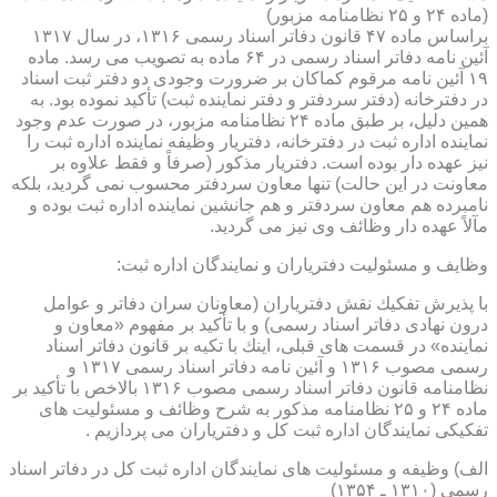
(ماده ۲۴ و ۲۵ نظامنامه مزبور)
براساس ماده ۴۷ قانون دفاتر اسناد رسمی ۱۳۱۶، در سال ۱۳۱۷
آئین نامه دفاتر اسناد رسمی در ۶۴ ماده به تصویب می رسد. ماده
۱۹ آئین نامه مرقوم كماكان بر ضرورت وجودی دو دفتر ثبت اسناد
در دفترخانه (دفتر سردفتر و دفتر نماینده ثبت) تأكید نموده بود. به
همین دلیل، بر طبق ماده ۲۴ نظامنامه مزبور، در صورت عدم وجود
نماینده اداره ثبت در دفترخانه، دفتریار وظیفه نماینده اداره ثبت را
نیز عهده دار بوده است. دفتریار مذكور (صرفاً و فقط علاوه بر
معاونت در این حالت) تنها معاون سردفتر محسوب نمی گردید، بلكه
نامبرده هم معاون سردفتر و هم جانشین نماینده اداره ثبت بوده و
مآلاً عهده دار وظائف وی نیز می گردید.
وظایف و مسئولیت دفتریاران و نمایندگان اداره ثبت:
با پذیرش تفكیك نقش دفتریاران (معاونان سران دفاتر و عوامل
درون نهادی دفاتر اسناد رسمی) و با تأكید بر مفهوم «معاون و
نماینده» در قسمت های قبلی، اینك با تكیه بر قانون دفاتر اسناد
رسمی مصوب ۱۳۱۶ و آئین نامه دفاتر اسناد رسمی ۱۳۱۷ و
نظامنامه قانون دفاتر اسناد رسمی مصوب ۱۳۱۶ بالاخص با تأكید بر
ماده ۲۴ و ۲۵ نظامنامه مذكور به شرح وظائف و مسئولیت های
تفكیكی نمایندگان اداره ثبت كل و دفتریاران می پردازیم .
الف) وظیفه و مسئولیت های نمایندگان اداره ثبت كل در دفاتر اسناد
رسمی (۱۳۱۰ ـ ۱۳۵۴)