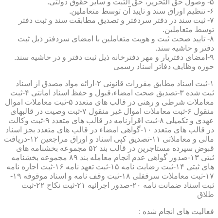
۵- وصول حق التحریر، حق الثبت و سایر حقوق دولتی.
۶- تنظیم اوراق سند و تایید آن توسط متعاملین.
۷- ثبت سند در دفتر سردفتر و تصدیق مطابقت سند و ثبت دفتر
توسط متعاملین.
۸- تایید صحت ثبت و هویت متعاملین با امضای سردفتر ذیل ثبت
دفتر و حاشیه سند.
۹-امضای دفتریار و مهر دفترخانه ذیل ثبت دفتر و در حاشیه سند.
حوزه وظایف دفاتر اسناد رسمی
۱-ثبت اسناد مطابق مقررات قانونی ۲-ارائه مواد مصدق از اسناد
ثبت شده ۳-تصدیق صحت امضاء،قبول و حفظ اسناد امانتی ۴-ثبت
معاملات شرطی و رهنی در قالب های متعدد ۵-ثبت معاملات اموال
منقول ۶-ثبت معاملات اموال غیر منقول ۷-ثبت وصیت در قالبهای
عهدی و تکمیلی ۸-ثبت اقرارنامه در قالب های متعدد ۹-ثبت وکالت
در قالب های متعدد ۱۰-گواهی امضاء در قالب های متعدد بجز اسناد
مالی و معاملاتی ۱۱-تصدیق کپی اسناد و اوراق مراجعین ۱۲-دریافت
قبوض سپرده مستاجرین در قالب بند ۵۲ مجموعه بخشنامه های
ثبتی ۱۳-صدور گواهی عدم انجام معامله بند ۸۹ مجموعه بخشنامه
های ثبتی ۱۴-ثبت رضایت نامه ۱۵-ثبت تعهد نامه ۱۶-ثبت اجاره نامه
۱۷-ثبت معاملات سرقفلی ۱۸-ثبت وقف نامه و اسناد موقوفه ۱۹-
ثبت اسناد ضمانت نامه ۲۰-صدور اجرائیه ۲۱-ثبت نکاح ۲۲-ثبت
طلاق
فعالیت های انجام شده :