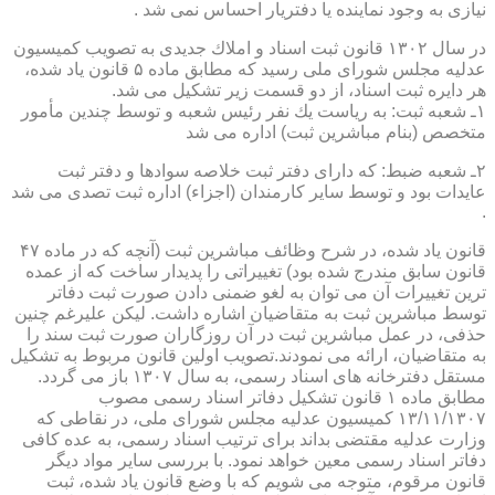
نیازی به وجود نماینده یا دفتریار احساس نمی شد .
در سال ۱۳۰۲ قانون ثبت اسناد و املاك جدیدی به تصویب كمیسیون
عدلیه مجلس شورای ملی رسید كه مطابق ماده ۵ قانون یاد شده،
هر دایره ثبت اسناد، از دو قسمت زیر تشكیل می شد.
۱ـ شعبه ثبت: به ریاست یك نفر رئیس شعبه و توسط چندین مأمور
متخصص (بنام مباشرین ثبت) اداره می شد
۲ـ شعبه ضبط: كه دارای دفتر ثبت خلاصه سوادها و دفتر ثبت
عایدات بود و توسط سایر كارمندان (اجزاء) اداره ثبت تصدی می شد
.
قانون یاد شده، در شرح وظائف مباشرین ثبت (آنچه كه در ماده ۴۷
قانون سابق مندرج شده بود) تغییراتی را پدیدار ساخت كه از عمده
ترین تغییرات آن می توان به لغو ضمنی دادن صورت ثبت دفاتر
توسط مباشرین ثبت به متقاضیان اشاره داشت. لیكن علیرغم چنین
حذفی، در عمل مباشرین ثبت در آن روزگاران صورت ثبت سند را
به متقاضیان، ارائه می نمودند.تصویب اولین قانون مربوط به تشكیل
مستقل دفترخانه های اسناد رسمی، به سال ۱۳۰۷ باز می گردد.
مطابق ماده ۱ قانون تشكیل دفاتر اسناد رسمی مصوب
۱۳/۱۱/۱۳۰۷ كمیسیون عدلیه مجلس شورای ملی، در نقاطی كه
وزارت عدلیه مقتضی بداند برای ترتیب اسناد رسمی، به عده كافی
دفاتر اسناد رسمی معین خواهد نمود. با بررسی سایر مواد دیگر
قانون مرقوم، متوجه می شویم كه با وضع قانون یاد شده، ثبت