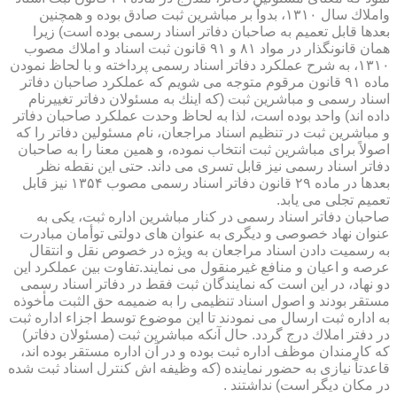
واملاك سال ۱۳۱۰، بدواً بر مباشرین ثبت صادق بوده و همچنین
بعدها قابل تعمیم به صاحبان دفاتر اسناد رسمی بوده است) زیرا
همان قانونگذار در مواد ۸۱ و ۹۱ قانون ثبت اسناد و املاك مصوب
۱۳۱۰، به شرح عملكرد دفاتر اسناد رسمی پرداخته و با لحاظ نمودن
ماده ۹۱ قانون مرقوم متوجه می شویم كه عملكرد صاحبان دفاتر
اسناد رسمی و مباشرین ثبت (كه اینك به مسئولان دفاتر تغییرنام
داده اند) واحد بوده است، لذا به لحاظ وحدت عملكرد صاحبان دفاتر
و مباشرین ثبت در تنظیم اسناد مراجعان، نام مسئولین دفاتر را كه
اصولاً برای مباشرین ثبت انتخاب نموده، و همین معنا را به صاحبان
دفاتر اسناد رسمی نیز قابل تسری می داند. حتی این نقطه نظر
بعدها در ماده ۲۹ قانون دفاتر اسناد رسمی مصوب ۱۳۵۴ نیز قابل
تعمیم تجلی می یابد.
صاحبان دفاتر اسناد رسمی در كنار مباشرین اداره ثبت، یكی به
عنوان نهاد خصوصی و دیگری به عنوان های دولتی توأمان مبادرت
به رسمیت دادن اسناد مراجعان به ویژه در خصوص نقل و انتقال
عرصه و اعیان و منافع غیرمنقول می نمایند.تفاوت بین عملكرد این
دو نهاد، در این است كه نمایندگان ثبت فقط در دفاتر اسناد رسمی
مستقر بودند و اصول اسناد تنظیمی را به ضمیمه حق الثبت مأخوذه
به اداره ثبت ارسال می نمودند تا این موضوع توسط اجزاء اداره ثبت
در دفتر املاك درج گردد. حال آنكه مباشرین ثبت (مسئولان دفاتر)
كه كارمندان موظف اداره ثبت بوده و در آن اداره مستقر بوده اند،
قاعدتاً نیازی به حضور نماینده (كه وظیفه اش كنترل اسناد ثبت شده
در مكان دیگر است) نداشتند .