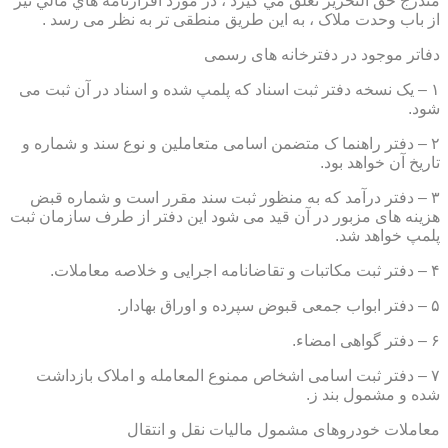
مندرج حق التحرير تعلق مي گيرد ، در مورد اقرارنامه هاي مالي نيز
از باب وحدت ملاک ، به این طریق منطقی تر به نظر می رسد .
دفاتر موجود در دفترخانه های رسمی
۱ – یک نسخه دفتر ثبت اسناد که پلمپ شده و اسناد در آن ثبت می
شود.
۲ – دفتر راهنما ک متضمن اسامی متعاملین و نوع سند و شماره و
تاریخ آن خواهد بود.
۳ – دفتر درآمد که به منظور ثبت سند مقرر است و شماره قبض
هزینه های مزبور در آن قید می شود این دفتر از طرف سازمان ثبت
پلمپ خواهد شد.
۴ – دفتر ثبت مکاتبات و تقاضانامه اجرایی و خلاصه معاملات.
۵ – دفتر ابواب جمعی قبوض سپرده و اوراق بهادار.
۶ – دفتر گواهی امضاء.
۷ – دفتر ثبت اسامی اشخاص ممنوع المعامله و املاک بازداشت
شده و مشمول بند ز.
معاملات خودروهای مشمول مالیات نقل و انتقال