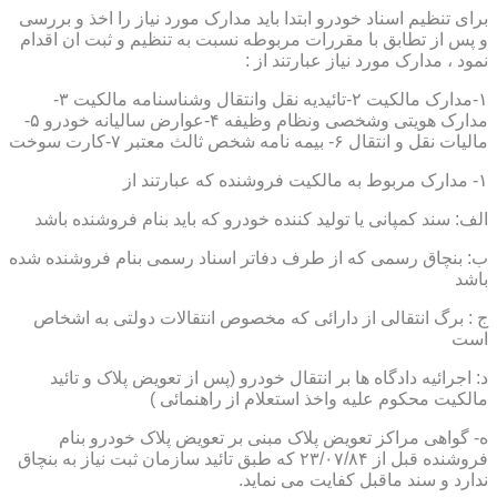
برای تنظیم اسناد خودرو ابتدا باید مدارک مورد نیاز را اخذ و بررسی
و پس از تطابق با مقررات مربوطه نسبت به تنظیم و ثبت ان اقدام
نمود ، مدارک مورد نیاز عبارتند از :
۱-مدارک مالکیت ۲-تائیدیه نقل وانتقال وشناسنامه مالکیت ۳-
مدارک هویتی وشخصی ونظام وظیفه ۴-عوارض سالیانه خودرو ۵-
مالیات نقل و انتقال ۶- بیمه نامه شخص ثالث معتبر ۷-کارت سوخت
۱- مدارک مربوط به مالکیت فروشنده که عبارتند از
الف: سند کمپانی یا تولید کننده خودرو که باید بنام فروشنده باشد
ب: بنچاق رسمی که از طرف دفاتر اسناد رسمی بنام فروشنده شده
باشد
ج : برگ انتقالی از دارائی که مخصوص انتقالات دولتی به اشخاص
است
د: اجرائیه دادگاه ها بر انتقال خودرو (پس از تعویض پلاک و تائید
مالکیت محکوم علیه واخذ استعلام از راهنمائی )
ه- گواهی مراکز تعویض پلاک مبنی بر تعویض پلاک خودرو بنام
فروشنده قبل از ۲۳/۰۷/۸۴ که طبق تائید سازمان ثبت نیاز به بنچاق
ندارد و سند ماقبل کفایت می نماید.