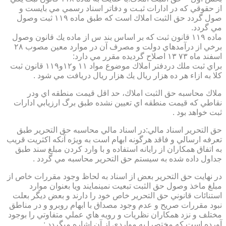
از حقوقي كه در ادارات ثبـت و دفاتر اسناد رسمي مي بايست و
صول گردد حق الثبت املاك است كه طبق ماده ۱۱۹ ثبت وصول
مي گردد.
ماده ۱۱۹ قانون ثبت كه بر اساس بند س از ماده يك قانون وصول
برخي از درآمدهاي دولت و مصرف آن در موارد معين مصوب ۲۸
اسفند ماه ۷۳ ۱۳ اصلاح گرديده مقرر مي دارد:
براي ثبت ملك دردفتر املاك موضوع مواد ۱۱ و۱۲و۱۱۹ قانون ثبت
كلا به ازاء هر ده هزار ريال يك هزار ريال دريافت مي شود .
ملاك محاسبه حق الثبت املاك، حد اقل قيمت منطقه اي ودر
نقاطي كه قيمت منطقه اي تعيين نشده طبق برگ ارزيابي ادارات
ثبت خواهد بود .
حق التحرير اسناد مالي:در اسناد مالي محاسبه حق التحرير طبق
تعرفه ارسالي و فاقد هرگونه ابهام است به ويژه آنكه اكثريت قريب
به اتفاق همكاران از رايانه استفاده و با وارد كردن مبلغ سند طبق
جداول داده شده به سيستم حق التحرير محاسبه مي گردد .
در نهايت حق التحرير بعض از اسناد به لحاظ وجود مقررات خاص از
مبلغ ماخذ وصول حق الثبت تبعيت نمينمايند ويا بعنوان موارد
استنائات قانوني حق التحرير خاص خود را دارند و بعض ديگر بعلت
نبود مقررات صريح و عدم وجود مصداق با ابهام روبرو و در مناطق
مختلف و نزد همكاران نظريات و رويه هاي عملي متفاوتي را بوجود
آورده است كه مختصرا به مواردي از آن اشاره ميگردد :