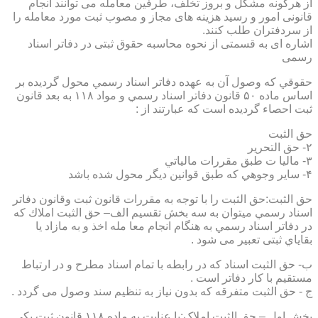
از هرگونه مشکل و بروز تخلف، طرفین معامله می توانند انجام
قانونی امور و رسید هزینه های مجاز و مصوب ثبت مورد معامله را
از سردفتران طلب کنند.
اشاره ای به قسمتی از نحوه محاسبه حقوق ثبتی در دفاتر اسناد
رسمی
حقوقي كه وصول آن به عهده دفاتر اسناد رسمي محول گرديده بر
اساس ماده ۵۰ قانون دفاتر اسناد رسمي و مواد ۱۱۸ به بعد قانون
ثبت احصاء گرديده است كه عبارتند از :
حق الثبت
۲- حق التحرير
۳- ماليا ت طبق مقررات مالياتي
۴- ساير وجوهي كه طبق قوانين ديگر محول شده باشد
حق الثبت:حق الثبت را با توجه به مقررات قانون ثبت وقانون دفاتر
اسناد رسمي ميتوان به سه بخش تقسيم الف– حق الثبت املاك كه
در دفاتر اسناد رسمي به هنگام انجام معا مله اخذ و به مازاد يا
بقاياي ثبتی تعبیر می شود .
ب- حق الثبت اسناد كه در رابطه با تمام اسناد مطرح و در ارتباط
مستقيم با كار دفاتر است .
ج - حق الثبت متفرقه كه بدون نياز به تنظیم سند وصول می گردد .
بخش اول – حق الثبت املاک:با عنايت به ماده ۱۱۸ قانون ثبت يكي