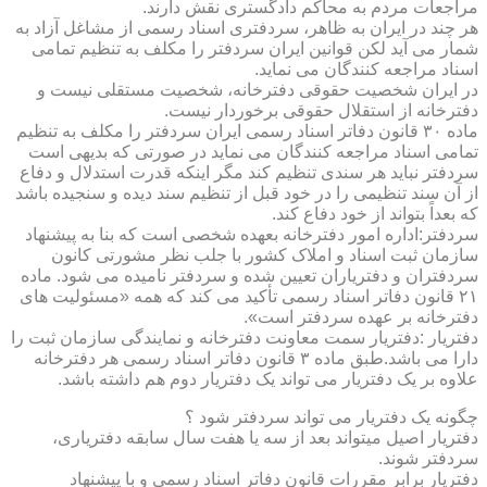
مراجعات مردم به محاکم دادگستری نقش دارند.
هر چند در ایران به ظاهر، سردفتری اسناد رسمی از مشاغل آزاد به
شمار می آید لکن قوانین ایران سردفتر را مکلف به تنظیم تمامی
اسناد مراجعه کنندگان می نماید.
در ایران شخصیت حقوقی دفترخانه، شخصیت مستقلی نیست و
دفترخانه از استقلال حقوقی برخوردار نیست.
ماده ۳۰ قانون دفاتر اسناد رسمی ایران سردفتر را مکلف به تنظیم
تمامی اسناد مراجعه کنندگان می نماید در صورتی که بدیهی است
سردفتر نباید هر سندی تنظیم کند مگر اینکه قدرت استدلال و دفاع
از آن سند تنظیمی را در خود قبل از تنظیم سند دیده و سنجیده باشد
که بعداً بتواند از خود دفاع کند.
سردفتر:اداره امور دفترخانه بعهده شخصی است که بنا به پیشنهاد
سازمان ثبت اسناد و املاک کشور با جلب نظر مشورتی کانون
سردفتران و دفتریاران تعیین شده و سردفتر نامیده می شود. ماده
۲۱ قانون دفاتر اسناد رسمی تأکید می کند که همه «مسئولیت های
دفترخانه بر عهده سردفتر است».
دفتریار :دفتریار سمت معاونت دفترخانه و نمایندگی سازمان ثبت را
دارا می باشد.طبق ماده ۳ قانون دفاتر اسناد رسمی هر دفترخانه
علاوه بر یک دفتریار می تواند یک دفتریار دوم هم داشته باشد.
چگونه یک دفتریار می تواند سردفتر شود ؟
دفتریار اصیل میتواند بعد از سه یا هفت سال سابقه دفتریاری،
سردفتر شوند.
دفتریار برابر مقررات قانون دفاتر اسناد رسمی و با پیشنهاد