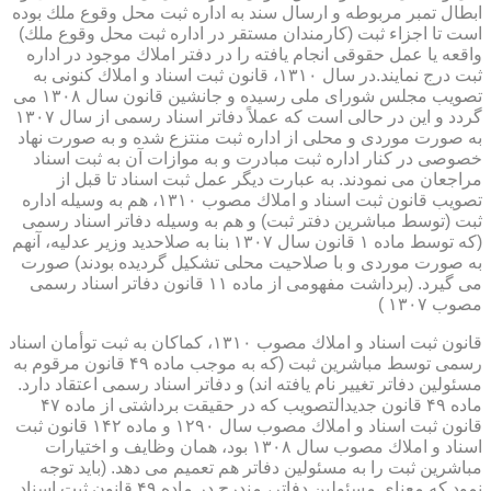
ابطال تمبر مربوطه و ارسال سند به اداره ثبت محل وقوع ملك بوده
است تا اجزاء ثبت (كارمندان مستقر در اداره ثبت محل وقوع ملك)
واقعه یا عمل حقوقی انجام یافته را در دفتر املاك موجود در اداره
ثبت درج نمایند.در سال ۱۳۱۰، قانون ثبت اسناد و املاك كنونی به
تصویب مجلس شورای ملی رسیده و جانشین قانون سال ۱۳۰۸ می
گردد و این در حالی است كه عملاً دفاتر اسناد رسمی از سال ۱۳۰۷
به صورت موردی و محلی از اداره ثبت منتزع شده و به صورت نهاد
خصوصی در كنار اداره ثبت مبادرت و به موازات آن به ثبت اسناد
مراجعان می نمودند. به عبارت دیگر عمل ثبت اسناد تا قبل از
تصویب قانون ثبت اسناد و املاك مصوب ۱۳۱۰، هم به وسیله اداره
ثبت (توسط مباشرین دفتر ثبت) و هم به وسیله دفاتر اسناد رسمی
(كه توسط ماده ۱ قانون سال ۱۳۰۷ بنا به صلاحدید وزیر عدلیه، آنهم
به صورت موردی و با صلاحیت محلی تشكیل گردیده بودند) صورت
می گیرد. (برداشت مفهومی از ماده ۱۱ قانون دفاتر اسناد رسمی
مصوب ۱۳۰۷ )
قانون ثبت اسناد و املاك مصوب ۱۳۱۰، كماكان به ثبت توأمان اسناد
رسمی توسط مباشرین ثبت (كه به موجب ماده ۴۹ قانون مرقوم به
مسئولین دفاتر تغییر نام یافته اند) و دفاتر اسناد رسمی اعتقاد دارد.
ماده ۴۹ قانون جدیدالتصویب كه در حقیقت برداشتی از ماده ۴۷
قانون ثبت اسناد و املاك مصوب سال ۱۲۹۰ و ماده ۱۴۲ قانون ثبت
اسناد و املاك مصوب سال ۱۳۰۸ بود، همان وظایف و اختیارات
مباشرین ثبت را به مسئولین دفاتر هم تعمیم می دهد. (باید توجه
نمود كه معنای مسئولین دفاتر، مندرج در ماده ۴۹ قانون ثبت اسناد