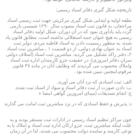
تاریخچه شكل گیری دفاتر اسناد رسمی:
نطفه اولیه و ابتدایی شكل گیری مركزیتی جهت ثبت رسمی اسناد
مراجعان، به قانون ثبت اسناد مصوب سال ۱۲۹۰ شمسی بازمی
گردد.باید یادآوری نمود كه در آن دوران، شكل اولیه دفاتر اسناد
رسمی به هیچ عنوان جنبه استقلالی نداشته است. مطابق قانون یاد
شده، به منظور رسمیت دادن به اسناد قاطبه مردم، دوایر ثبت
اسناد به عنوان نهادی دولتی، از دو قسمت ۱ ـ مباشرین ثبت اسناد
۲ـ دفتر راكد تشكیل می گردید. مباشرین ثبت اسناد (اسلاف دولتی
سران دفاتر امروزی)، در حقیقت جزو كارمندان اداره ثبت اسناد
واملاك محسوب می گردیدند كه وظایف آنان در ماده ۴۷ قانون
مرقوم،اینچنین تبیین شده بود .
الف: ثبت اسنادی كه نزد آنان می آورند.
ب: دادن صورت از ثبت دفاتر اسناد و سواد از اسناد ثبت شده.
ج: انجام تصدیقات (مبنای امروزین گواهی امضا ء
د: پذیرش و حفظ اسنادی كه در نزد مباشرین ثبت امانت می گذارند
.
چون مراكز تنظیم اسناد رسمی در ادارات ثبت مستقر بودند و به
علت اینكه مباشرین ثبت، جزو اركان اداره ثبت اسناد و املاك یا به
نوعی كارمند و نماینده دولت محسوب می شدند، لذا در آن زمان