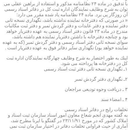
با تدقیق در ماده ۲۴ نظامنامه مذكور و استفاده از براهین عقلی می
توان به شرح وظایف نمایندگان اداره ثبت كل در دفاتر اسناد رسمی
آن روزگار پی برد. ماده ۲۴ نظامنامه یاد شده مقرر می دارد:
« در صورتی كه دفترخانه نماینده نداشته باشد، نگهداری نسخه ثانی
دفتر نماینده و دفتر عایدات و دفتر گردش تمبر و دفتر ثبت مكاتبات
مندرج در ماده ۲۳ قانون دفتر اسناد رسمی به عهده دفتریار خواهد
بود و چنانچه دفترخانه با داشتن دفتریار نماینده هم داشته باشد،
سوای نسخه ثانی دفتر اسناد رسمی و دفتر گردش تمبر (كه به عهده
نماینده خواهد بود) نگهداری سایر دفاتر فوق به عهده دفتریار است .
اینك به طور اختصار به شرح وظایف چهارگانه نمایندگان اداره ثبت
كل در دفترخانه ها پرداخته می شود.
۱ـ نگهداری نسخه ثانی دفتر ثبت اسناد رسمی
۲ـ نگهداری دفتر گردش تمبر
۳ ـ دریافت وجوه تودیعی مراجعان
۴ ـ امضاء سند
تخلفات رایج در دفاتر اسناد رسمی
به گفته مهدی انجم شعاع معاون امور اسناد سازمان ثبت اسناد و
املاک کشور که در مورخ ۲۳/۱۱/۹۱ در گفتگو با ایرنا مطرح شد،
آماری از حیث فراوانی تخلفات دفاتر در اختیار سازمان ثبت نمی