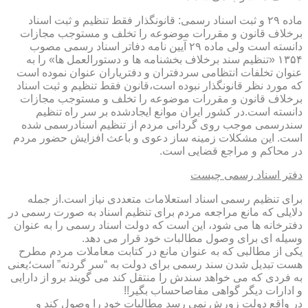
ماده ۲۹ و ثبت اسناد رسمی: قانونگذار فقط تنظیم و ثبت اسناد
برخلاف قانون و مقررات موضوعه را تخلف و مستوجب مجازات
دانسته است ولی ماده ۲۹ آیین نامه دفاتر اسناد رسمی مصوب
۱۳۵۴ «تنظیم سند برخلاف بخشنامه ها و دستورالعمل ها» را به
عنوان تخلفات انتظامی سردفتران و دفتریاران عنوان نموده است
که مورد نظر قانونگذار نبوده است،قانون فقط تنظیم و ثبت اسناد
برخلاف قانون و مقررات موضوعه را تخلف و مستوجب مجازات
دانسته است.در کشور ایران موانع ایجادشده بر سر راه تنظیم
سندرسمی موجب روی گردانی مردم از تنظیم اسنادرسمی شده
است. این مشکلات زمینه ساز دعوی و باعث افزایش حضور مردم
در محاکم و مراجع قضایی است.
دفتر اسناد رسمی چیست
برای تنظیم رسمی اسناد استعلامات متعددی نیاز است.از جمله
دلایلی که مانع مراجعه مردم برای تنظیم اسناد به صورت رسمی در
دفترخانه ها می شود، این است که دولت اسناد رسمی را به عنوان
وسیله ای برای وصول مطالبات خود قرار می دهد.
یکی از مطالبی که به عنوان مانع در کتابت معاملات مردم مطرح
هست تبدیل شدن سند رسمی برای دولت به “سر گردنه” است؛یعنی
به فردی که می خواهد سندش را منتقل کند می گویند برو از دارایی
و ادارات دیگر گواهی مفاصاحساب بگیر!!
در واقع دولت زورش نمی رسد مطالبات خود را وصول کند و