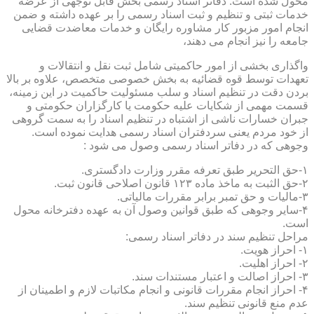
محول شده است. دفاتر اسناد رسمی بخش قابل توجهی از عرضه
خدمات ثبتی و تنظیم و ثبت اسناد رسمی را بر عهده داشته و ضمن
انجام امور مزبور کار مشاوره رایگان و خدمات معاضدت قضایی
جامعه را نیز انجام می دهند،
واگذاری بخشی از امور حاکمیتی شامل ثبت نقل و انتقالات و
تعهدات توسط قوه قضائیه به بخش خصوصی متخصص، علاوه بر بالا
بردن دقت در تنظیم اسناد و سلب مسئولیت حاکمیت در این زمینه،
قسمت مهمی از شکایات علیه حکومت یا کارگزاران حکومتی و
جبران خسارات ناشی از اشتباه در تنظیم اسناد را به سمت گروهی
از خود مردم یعنی سردفتران اسناد رسمی هدایت نموده است.
وجوهی که در دفاتر اسناد رسمی وصول می شود :
۱-حق التحریر طبق تعرفه مقرر وزارت دادگستری.
۲-حق الثبت به ماخذ ماده ۱۲۳ قانون اصلاحی قانون ثبت.
۳-مالیات و حق تمبر برابر مقررات مالیاتی.
۴-سایر وجوهی که طبق قوانین وصول آن به عهده دفترخانه محول
است.
مراحل تنظیم سند در دفاتر اسناد رسمی:
۱- احراز هویت.
۲- احراز اهلیت.
۳- احراز اصالت و اعتبار مستندات سند.
۴- احراز انجام مقررات قانونی و انجام مکاتبات لازم و اطمینان از
عدم منع قانونی تنظیم سند.