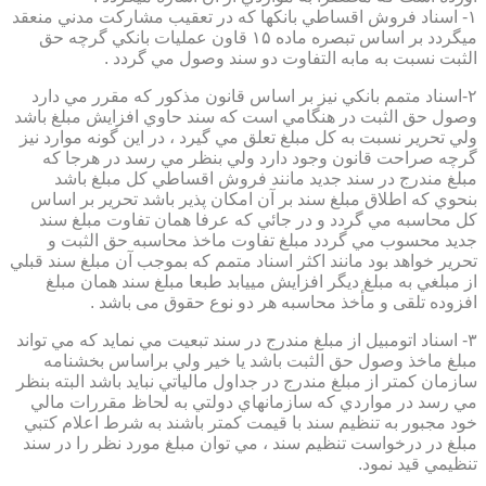
۱- اسناد فروش اقساطي بانكها كه در تعقيب مشاركت مدني منعقد
ميگردد بر اساس تبصره ماده ۱۵ قاون عمليات بانكي گرچه حق
الثبت نسبت به مابه التفاوت دو سند وصول مي گردد .
۲-اسناد متمم بانكي نيز بر اساس قانون مذكور كه مقرر مي دارد
وصول حق الثبت در هنگامي است كه سند حاوي افزايش مبلغ باشد
ولي تحرير نسبت به كل مبلغ تعلق مي گيرد ، در اين گونه موارد نيز
گرچه صراحت قانون وجود دارد ولي بنظر مي رسد در هرجا كه
مبلغ مندرج در سند جديد مانند فروش اقساطي كل مبلغ باشد
بنحوي كه اطلاق مبلغ سند بر آن امكان پذير باشد تحرير بر اساس
كل محاسبه مي گردد و در جائي كه عرفا همان تفاوت مبلغ سند
جديد محسوب مي گردد مبلغ تفاوت ماخذ محاسبه حق الثبت و
تحرير خواهد بود مانند اكثر اسناد متمم كه بموجب آن مبلغ سند قبلي
از مبلغي به مبلغ ديگر افزايش مييابد طبعا مبلغ سند همان مبلغ
افزوده تلقی و مأخذ محاسبه هر دو نوع حقوق می باشد .
۳- اسناد اتومبيل از مبلغ مندرج در سند تبعيت مي نمايد كه مي تواند
مبلغ ماخذ وصول حق الثبت باشد يا خير ولي براساس بخشنامه
سازمان كمتر از مبلغ مندرج در جداول مالياتي نبايد باشد البته بنظر
مي رسد در مواردي كه سازمانهاي دولتي به لحاظ مقررات مالي
خود مجبور به تنظيم سند با قيمت كمتر باشند به شرط اعلام كتبي
مبلغ در درخواست تنظيم سند ، مي توان مبلغ مورد نظر را در سند
تنظيمي قيد نمود.