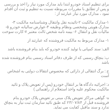
برای تنظیم اسناد خودرو ابتدا باید مدارک مورد نیاز را اخذ و بررسی
و پس از تطابق با مقررات مربوطه نسبت به تنظیم و ثبت ان اقدام
نمود ، مدارک مورد نیاز عبارتند از :
۱-مدارک مالکیت ۲-تائیدیه نقل وانتقال وشناسنامه مالکیت ۳-
مدارک هویتی وشخصی ونظام وظیفه ۴-عوارض سالیانه خودرو ۵-
مالیات نقل و انتقال ۶- بیمه نامه شخص ثالث معتبر ۷-کارت سوخت
۱- مدارک مربوط به مالکیت فروشنده که عبارتند از
الف: سند کمپانی یا تولید کننده خودرو که باید بنام فروشنده باشد
ب: بنچاق رسمی که از طرف دفاتر اسناد رسمی بنام فروشنده شده
باشد
ج : برگ انتقالی از دارائی که مخصوص انتقالات دولتی به اشخاص
است
د: اجرائیه دادگاه ها بر انتقال خودرو (پس از تعویض پلاک و تائید
مالکیت محکوم علیه واخذ استعلام از راهنمائی )
ه- گواهی مراکز تعویض پلاک مبنی بر تعویض پلاک خودرو بنام
فروشنده قبل از ۲۳/۰۷/۸۴ که طبق تائید سازمان ثبت نیاز به بنچاق
ندارد و سند ماقبل کفایت می نماید.