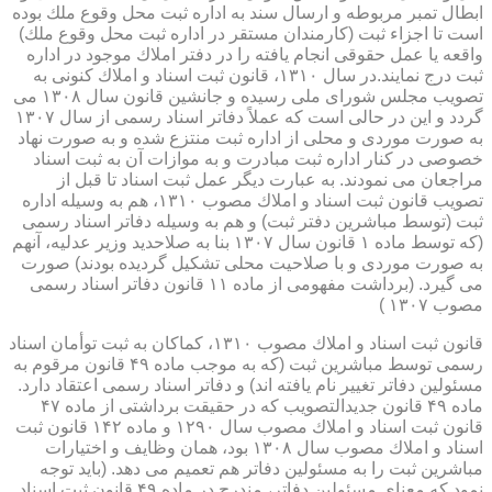
ابطال تمبر مربوطه و ارسال سند به اداره ثبت محل وقوع ملك بوده
است تا اجزاء ثبت (كارمندان مستقر در اداره ثبت محل وقوع ملك)
واقعه یا عمل حقوقی انجام یافته را در دفتر املاك موجود در اداره
ثبت درج نمایند.در سال ۱۳۱۰، قانون ثبت اسناد و املاك كنونی به
تصویب مجلس شورای ملی رسیده و جانشین قانون سال ۱۳۰۸ می
گردد و این در حالی است كه عملاً دفاتر اسناد رسمی از سال ۱۳۰۷
به صورت موردی و محلی از اداره ثبت منتزع شده و به صورت نهاد
خصوصی در كنار اداره ثبت مبادرت و به موازات آن به ثبت اسناد
مراجعان می نمودند. به عبارت دیگر عمل ثبت اسناد تا قبل از
تصویب قانون ثبت اسناد و املاك مصوب ۱۳۱۰، هم به وسیله اداره
ثبت (توسط مباشرین دفتر ثبت) و هم به وسیله دفاتر اسناد رسمی
(كه توسط ماده ۱ قانون سال ۱۳۰۷ بنا به صلاحدید وزیر عدلیه، آنهم
به صورت موردی و با صلاحیت محلی تشكیل گردیده بودند) صورت
می گیرد. (برداشت مفهومی از ماده ۱۱ قانون دفاتر اسناد رسمی
مصوب ۱۳۰۷ )
قانون ثبت اسناد و املاك مصوب ۱۳۱۰، كماكان به ثبت توأمان اسناد
رسمی توسط مباشرین ثبت (كه به موجب ماده ۴۹ قانون مرقوم به
مسئولین دفاتر تغییر نام یافته اند) و دفاتر اسناد رسمی اعتقاد دارد.
ماده ۴۹ قانون جدیدالتصویب كه در حقیقت برداشتی از ماده ۴۷
قانون ثبت اسناد و املاك مصوب سال ۱۲۹۰ و ماده ۱۴۲ قانون ثبت
اسناد و املاك مصوب سال ۱۳۰۸ بود، همان وظایف و اختیارات
مباشرین ثبت را به مسئولین دفاتر هم تعمیم می دهد. (باید توجه
نمود كه معنای مسئولین دفاتر، مندرج در ماده ۴۹ قانون ثبت اسناد