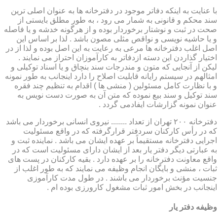
با عنایت به اینکه دفاتر موجود در دفترخانه ها به عنوان اصلی ترین
سند محکم و قانونی به شمار می رود ، به طور مطلق بایستی از
صحت در ثبت و نوشتار برخوردار بوده و از هرگونه خدشه و یا فاصله
و یا حاشیه نویسی و نواقص مثلی مصون باشد . لذا بر اساس این
اصل اغلب دفترخانه ها مرعی به رعایت به این اصل بوده و لذا از در
اختیار گذاردن این دسته ازدفاتر به کارآموزان احتراز می نمایند .
لیکن از آنجایی که متون و مندرجات سند بنچاق و یا اسناد توکیلی و
امثالهم در سیستم رایانه قابلیت اصلاح را دارد اینجانب به طور نمونه
و با نظارت کامل مسئولین ( منشی ها ) اقدام به تنظیم چند فقره
سند توکیل و سند بیع نموده که متن آن به صورت دست نویس به
عنوان نمونه گزارشات ایفادمی گردد .
دفترخانه ۲۰۰ تهران از تعداد ........ نیروی انسانی برخوردار می باشد
که در رأس کارکنان سردفتر قرارگرفته که در واقع مسئولیت
اجرایی دفترخانه مستقیماً بر عهده ایشان می باشد . نماینده ثبت و
به عبارتی دیگر دفتر یار بعد از ایشان دارای مسئولیت است که در
واقع معاونت دفترخانه را بر عهده دارد . بقیه کارکنان در پست های
ثبات ، منشی و بایگان انجام وظیفه می نمایند که به طور اغلب از
جنسیت مؤنث برخوردار می باشند . در طول مدت کارآموزی
اینجانب در بخش امور ثبات مشغول کارورزی بوده ام .
وظیفه دفتر یار