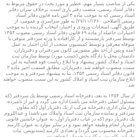
یكی از مناصب بسیار مهم، خطیر و مورد بحث در حقوق مربوط به
دفاتر اسناد رسمی، منصب دفتر یاری است. برخلاف سران دفاتر
اسناد رسمی كه به موجب ماده ۳ آئین نامه قانون دفاتر اسناد
رسمی (اصلاحی ۲۷/۱۱/۱۳۶۰) به طور سراسری و عمومی، از
طریق آگهی، امتحانات ورودی و اختبار، انتخاب گردیده یا به موجب
اختیارات حاصله از ماده ۶۹ قانون دفاتر اسناد رسمی مصوب ۱۳۵۴
توسط سردفتر بازنشسته و از كارافتاده یا ورثه سردفتر متوفی یا
متوفاه معرفی و توسط كمیسیون منتخب از آنان اختبار به عمل
آمده و پس از اخذ نظر مشورتی كانون سردفتران و دفتریاران،
دادستان محل یا دادگاه بخش (حسب مورد) توسط سازمان ثبت
اسناد و املاك كشور پیشنهاد و با ابلاغ ریاست قوه قضائیه به این
سمت منصوب خواهند شد. دفتریاران، مطابق قسمت اخیر ماده ۳
قانون دفاتر اسناد رسمی ۱۳۵۴، بنا به پیشنهاد سردفتر و به موجب
ابلاغ سازمان ثبت اسناد و املاك كشور به این سمت منصوب خواهند
شد .
از سال ۱۳۵۴ به بعد، دفترخانه اسناد رسمی توسط یك سردفتر (كه
مسئول اصلی دفترخانه می باشد) اداره می گردد و غیر از نامبرده،
سازمان اداری دفترخانه مركب از یك دفتریار اول (كه معاون
سردفتر و نماینده سازمان ثبت اسناد واملاك می باشد) و عنداللزوم
یك دفتریار دوم (كه در غیاب دفتریار اول، به عنوان جانشین قانونی
دفتریار انجام وظیفه خواهد نمود و در سایر موارد به عنوان كارمند
دفترخانه محسوب می گردد) و تعدادی كارمند (سندنویس، ثبات
واپراتور كامپیوتر و كارمند خدماتی) خواهد بود .