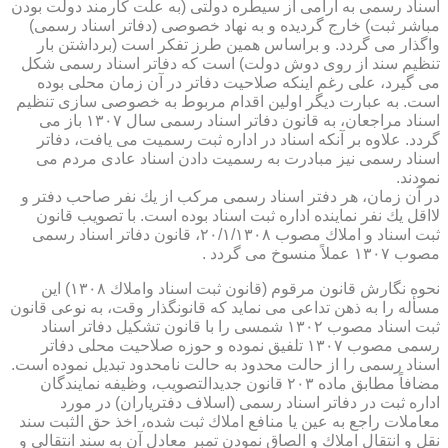
اسناد رسمی به آرامی از سیطره دولتی (به علت كارمند دولت بودن
مباشر ثبت) خارج گردیده و به نهاد خصوصی (دفاتر اسناد رسمی)
واگذار می گردد. و براساس همین طرز تفكر است (برداشتن بار
تنظیم سند از روی دوش دولت) است كه دفاتر اسناد رسمی شكل
می گیرد، علی رغم اینكه صلاحیت دفاتر در آن زمان محلی بوده
است. به عبارت دیگر اولین اقدام مربوط به خصوصی سازی تنظیم
اسناد مراجعان، به قانون دفاتر اسناد رسمی سال ۱۳۰۷ باز می
گردد. علاوه بر آنكه اسناد در اداره ثبت رسمیت می یافت، دفاتر
اسناد رسمی نیز مبادرت به رسمیت دادن اسناد عادی مردم می
نمودند.
در آن زمان، هر دفتر اسناد رسمی مركب از یك نفر صاحب دفتر و
لااقل یك نفر نماینده اداره ثبت اسناد بوده است. با تصویب قانون
ثبت اسناد و املاك مصوب ۲۰/۱/۱۳۰۸، قانون دفاتر اسناد رسمی
مصوب ۱۳۰۷ عملاً منسوخ می گردد .
نحوه نگارش قانون مرقوم (قانون ثبت اسناد واملاك ۱۳۰۸) این
مسأله را به ذهن تداعی می نماید كه قانونگذار وقت، به نوعی قانون
ثبت اسناد مصوب ۱۳۰۲ شمسی را با قانون تشكیل دفاتر اسناد
رسمی مصوب ۱۳۰۷ تلفیق نموده و حوزه صلاحیت محلی دفاتر
اسناد رسمی را از حالت محدود به حالت نامحدود تبدیل نموده است.
مضافاً مطابق ماده ۲۰۳ قانون جدیدالتصویب، وظیفه نمایندگان
اداره ثبت در دفاتر اسناد رسمی (اسلاف دفتریاران) در مورد
معاملات راجع به عین یا منافع املاك ثبت شده، اخذ حق الثبت سند
نقل و انتقال املاك و الصاق نمودن تمبر معادل آن به سند انتقالی و