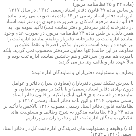
(ماده ۲۴ و ۲۵ نظامنامه مزبور)
براساس ماده ۴۷ قانون دفاتر اسناد رسمی ۱۳۱۶، در سال ۱۳۱۷
آئین نامه دفاتر اسناد رسمی در ۶۴ ماده به تصویب می رسد. ماده
۱۹ آئین نامه مرقوم كماكان بر ضرورت وجودی دو دفتر ثبت اسناد
در دفترخانه (دفتر سردفتر و دفتر نماینده ثبت) تأكید نموده بود. به
همین دلیل، بر طبق ماده ۲۴ نظامنامه مزبور، در صورت عدم وجود
نماینده اداره ثبت در دفترخانه، دفتریار وظیفه نماینده اداره ثبت را
نیز عهده دار بوده است. دفتریار مذكور (صرفاً و فقط علاوه بر
معاونت در این حالت) تنها معاون سردفتر محسوب نمی گردید، بلكه
نامبرده هم معاون سردفتر و هم جانشین نماینده اداره ثبت بوده و
مآلاً عهده دار وظائف وی نیز می گردید.
وظایف و مسئولیت دفتریاران و نمایندگان اداره ثبت:
با پذیرش تفكیك نقش دفتریاران (معاونان سران دفاتر و عوامل
درون نهادی دفاتر اسناد رسمی) و با تأكید بر مفهوم «معاون و
نماینده» در قسمت های قبلی، اینك با تكیه بر قانون دفاتر اسناد
رسمی مصوب ۱۳۱۶ و آئین نامه دفاتر اسناد رسمی ۱۳۱۷ و
نظامنامه قانون دفاتر اسناد رسمی مصوب ۱۳۱۶ بالاخص با تأكید بر
ماده ۲۴ و ۲۵ نظامنامه مذكور به شرح وظائف و مسئولیت های
تفكیكی نمایندگان اداره ثبت كل و دفتریاران می پردازیم .
الف) وظیفه و مسئولیت های نمایندگان اداره ثبت كل در دفاتر اسناد
رسمی (۱۳۱۰ ـ ۱۳۵۴)