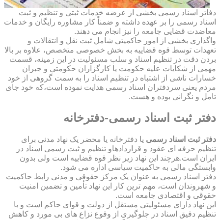
دفاتر اسناد رسمی بخشی از عرضه خدمات ثبتی و تنظیم و ثبت
اسناد رسمی را بر عهده داشته و ضمناً کار مشاوره رایگان و خدمات
معاضدت قضایی جامعه را نیز انجام می دهند.
واگذاری بخشی از امور حاکمیتی شامل ثبت نقل و انتقالات و
تعهدات توسط قوه قضاییه به بخش خصوصی متخصص، علاوه بر بالا
بردن دقت در تنظیم اسناد و سلب مسئولیت در این زمینه، قسمت
مهمی از شکایات علیه حکومت یا کارگزاران حکومتی و جبران
خسارات ناشی از اشتباه در تنظیم اسناد را به سمت گروهی از خود
مردم یعنی سردفتران اسناد رسمی هدایت نموده است،که خود جای
تامل و نگرانی بوده و هست.
دفتر ثبت اسناد رسمی-دفترخانه
دفتر ثبت اسناد رسمی
یا دفترخانه یا محضر یک نهاد مدنی برای
تنظیم حرفه ای عقود و قراردادهاو تنظیم و ثبت رسمی اسناد در
ایران است.هرچند این نهاد زیر نظر قوه قضاییه است ولی بدون
وابستگی مالی به حاکمیت سیاسی اداره می شود.
دفتر اسناد رسمی به عنوان یک مرکز حقوقی و مدنی رابط حاکمیت
و شهروندان است، مهم ترین کار این نهاد تأمین و تضمین امنیت
حقوقی و اقتصادی جامعه است.
این نهاد دارای مسئولیتی مستقل از دولت و قوای حاکم است و با
تنظیم دقیق اسناد در جلوگیری از وقوع نزاع های بی مورد و کاهش