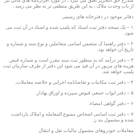
مندرج حق التحرير تعلق مي گيرد ، در مورد اقرارنامه هاي مالي نيز
از باب وحدت ملاک ، به این طریق منطقی تر به نظر می رسد .
دفاتر موجود در دفترخانه های رسمی
۱ – یک نسخه دفتر ثبت اسناد که پلمپ شده و اسناد در آن ثبت می
شود.
۲ – دفتر راهنما ک متضمن اسامی متعاملین و نوع سند و شماره و
تاریخ آن خواهد بود.
۳ – دفتر درآمد که به منظور ثبت سند مقرر است و شماره قبض
هزینه های مزبور در آن قید می شود این دفتر از طرف سازمان ثبت
پلمپ خواهد شد.
۴ – دفتر ثبت مکاتبات و تقاضانامه اجرایی و خلاصه معاملات.
۵ – دفتر ابواب جمعی قبوض سپرده و اوراق بهادار.
۶ – دفتر گواهی امضاء.
۷ – دفتر ثبت اسامی اشخاص ممنوع المعامله و املاک بازداشت
شده و مشمول بند ز.
معاملات خودروهای مشمول مالیات نقل و انتقال