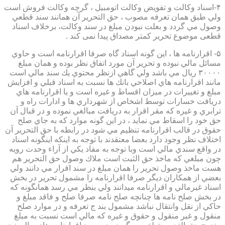
۴-اسناد وكالت و تفويض وكالت اتومبيل ، گرچه وكالت فروش است
ولي طبق همان تعرفه مصوب ، حق التحرير آن همانند سند قطعي
وصول مي گردد و بعلت نبودن مبلغ در سند وكالت، برخلاف اسناد
قطعی موضوع تحریر کمتر مصداق پیدا نمی کند .
۵- اقرارنامه ها ، اين گونه اسناد گاه صرفا اقرارنامه است و حاوي
مسائل مالي نبوده و تحرير آن مورد اتفاق نظر بوده و همان مبلغ
۳۰۰۰۰ ريال مي باشد ولي گاهي ازنظر محتوي يك سند مالي است
مانند اقرارنامه هاي اصلاحي بانك ها نسبت به اسناد قبلي و افزايش
مبلغ و تغييرات در ميزان اقساط و غيره است و يا اقرارنامه هاي
دريافت خسارات توسط اشخاص از شهرداري ها و ادارات راه و
ترابري و غيره كه مقر اقرار به دريافت مبالغي نموده و در قبال آن
حق خود را اسقاط مي نمايد ، در اين گونه موارد كه به جاي صلح
حقوق در قالب اقرارنامه تنظيم مي شود در رابطه با حق التحرير آن
اختلاف نظر وجود دارد بعضا معتقدند با توجه به اينكه اينگونه اسناد
در واقع سندي مالي است وبا توجه به مفاد يكي از آراء وحدت رويه
چون مبلغي كه ماخذ حق الثبت است ملاك وصول حق التحرير هم
هست ماخذ وصول تحرير را همان مبلغ در سند اقرار مي دانند ولي
بعضي از همكاران ديگر صرفا اقرارنامه را مشمول تحرير در بخش
اسناد غيرمالي و اقرارنامه ميدانند ولي بنظر مي رسد همانگونه كه
در بخش صلح نامه ها چنانچه صلح نامه صرفا صلح و فاقد مبلغ و
حاكي از نقل وانتقال نباشد مشمول بند ج تعرفه و در موارد صلح
منقول و غير منقول و حقوق و غيره كه مالي است نسبت به مبلغ