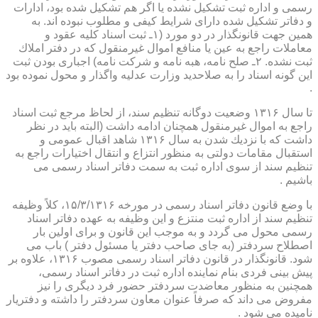
رسمی و اداره ثبت تشكیل نشده یا اگر هم تشكیل شده بود، ادارات
و دفاتر تشكیل شده دارای شرایط كیفی و مطلوب نبوده اند. به
همین جهت قانونگذار در دو مورد (۱ـ ثبت اسناد كلیه عقود و
معاملات راجع به عین یا منافع اموال غیرمنقول كه در دفتر املاك
ثبت نشده. ۲ـ صلح نامه، هبه نامه و شركت نامه) اجباری بودن ثبت
این گونه اسناد را به صلاحدید وزارت عدلیه واگذار و محول نموده بود
.
تا سال ۱۳۱۶ وضعیت دوگانه تنظیم سند، از لحاظ مرجع ثبت اسناد
راجع به اموال غیرمنقول همچنان ادامه داشت (البته باید در نظر
داشت كه با نزدیك شدن به سال ۱۳۱۶ شاهد اقبال عمومی و
استقبال مقامات دولتی به منظور انتزاع و انتقال اختیارات راجع به
تنظیم سند از سوی اداره ثبت به سمت دفاتر اسناد رسمی می
باشیم .
با وضع قانون دفاتر اسناد رسمی در مورخه ۱۵/۳/۱۳۱۶، كلاً وظیفه
تنظیم سند از اداره ثبت منتزع و این وظیفه به عهده دفاتر اسناد
رسمی محول می گردد و به موجب این قانون و برای اولین بار
اصطلاح سردفتر (به جای صاحب دفتر یا مسئول دفتر ) باب می
شود. قانونگذار در قانون دفاتر اسناد رسمی مصوب ۱۳۱۶، علاوه بر
پیش بینی فردی بنام نماینده اداره ثبت در دفاتر اسناد رسمی،
همچنین به منظور معاضدت سردفتر حضور فرد دیگری را نیز
مفروض می داند كه صرفاً عنوان معاون سردفتر را داشته و دفتریار
نامیده می شود .