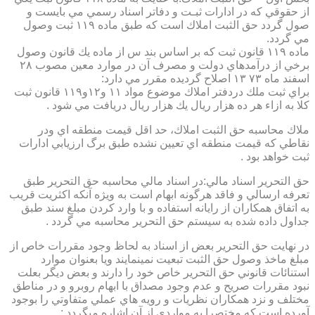
از حقوقي كه در ادارات ثبـت و دفاتر اسناد رسمي مي بايست و
صول گردد حق الثبت املاك است كه طبق ماده ۱۱۹ ثبت وصول
مي گردد.
ماده ۱۱۹ قانون ثبت كه بر اساس بند س از ماده يك قانون وصول
برخي از درآمدهاي دولت و مصرف آن در موارد معين مصوب ۲۸
اسفند ماه ۷۳ ۱۳ اصلاح گرديده مقرر مي دارد:
براي ثبت ملك دردفتر املاك موضوع مواد ۱۱ و۱۲و۱۱۹ قانون ثبت
كلا به ازاء هر ده هزار ريال يك هزار ريال دريافت مي شود .
ملاك محاسبه حق الثبت املاك، حد اقل قيمت منطقه اي ودر
نقاطي كه قيمت منطقه اي تعيين نشده طبق برگ ارزيابي ادارات
ثبت خواهد بود .
حق التحرير اسناد مالي:در اسناد مالي محاسبه حق التحرير طبق
تعرفه ارسالي و فاقد هرگونه ابهام است به ويژه آنكه اكثريت قريب
به اتفاق همكاران از رايانه استفاده و با وارد كردن مبلغ سند طبق
جداول داده شده به سيستم حق التحرير محاسبه مي گردد .
در نهايت حق التحرير بعض از اسناد به لحاظ وجود مقررات خاص از
مبلغ ماخذ وصول حق الثبت تبعيت نمينمايند ويا بعنوان موارد
استنائات قانوني حق التحرير خاص خود را دارند و بعض ديگر بعلت
نبود مقررات صريح و عدم وجود مصداق با ابهام روبرو و در مناطق
مختلف و نزد همكاران نظريات و رويه هاي عملي متفاوتي را بوجود
آورده است كه مختصرا به مواردي از آن اشاره ميگردد :