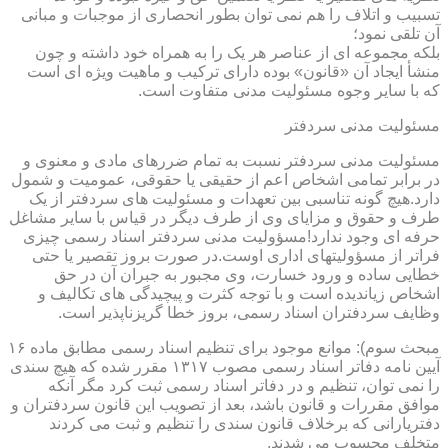
تسبیب و اتلاف را هم نمی توان بطور انحصاری از موجبات و مبانی
آن تلقی نمود؛
بلکه مجموعه ای از عناصر هر یک را به همراه خود داشته و چون
منشأ ایجاد آن «قانون» بوده دارای ترکیب و ماهیت ویژه ای است
که با سایر وجوه مسئولیت مدنی متفاوت است.
مسئولیت مدنی سردفتر
مسئولیت مدنی سردفتر نسبت به تمام ضررهای مادی و معنوی و
در برابر تمامی اشخاص اعم از حقیقی یا حقوقی، عمومیت و شمول
دارد.هیچ گونه تناسبی بین تعهدات و مسئولیت های سردفتر از یک
طرف و حقوق و مزایای وی از طرف دیگر در قیاس با سایر مشاغل
حرفه ای وجود ندارد!مسؤولیت مدنی سردفتر اسناد رسمی چیزی
فراتر از مسؤولیتهای اداری اوست.در صورت بروز تقصیر یا حتی
خطایی ساده و ورود خسارت، وی مجبور به جبران آن در حق
اشخاص زیاندیده است و با توجه کثرت و پیچیدگی های تکالیف و
وظایف سردفتران اسناد رسمی، بروز خطا گریزناپذیر است.
مبحث سوم): موانع موجود برای تنظیم اسناد رسمی مطابق ماده ۱۶
آیین نامه دفاتر اسناد رسمی مصوب ۱۳۱۷ مقرر شده که هیچ سندی
را نمی توان، تنظیم و در دفاتر اسناد رسمی ثبت کرد مگر آنکه
موافق مقررات و قانون باشد، بعد از تصویب این قانون سردفتران و
دفتریارانی که برخلاف قانون سندی را تنظیم و ثبت می کردند
متخلف محسوب می شدند.