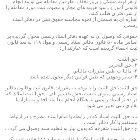
از هرگونه مشکل و بروز تخلف، طرفین معامله می توانند انجام
قانونی امور و رسید هزینه های مجاز و مصوب ثبت مورد معامله را
از سردفتران طلب کنند.
اشاره ای به قسمتی از نحوه محاسبه حقوق ثبتی در دفاتر اسناد
رسمی
حقوقي كه وصول آن به عهده دفاتر اسناد رسمي محول گرديده بر
اساس ماده ۵۰ قانون دفاتر اسناد رسمي و مواد ۱۱۸ به بعد قانون
ثبت احصاء گرديده است كه عبارتند از :
حق الثبت
۲- حق التحرير
۳- ماليا ت طبق مقررات مالياتي
۴- ساير وجوهي كه طبق قوانين ديگر محول شده باشد
حق الثبت:حق الثبت را با توجه به مقررات قانون ثبت وقانون دفاتر
اسناد رسمي ميتوان به سه بخش تقسيم الف– حق الثبت املاك كه
در دفاتر اسناد رسمي به هنگام انجام معا مله اخذ و به مازاد يا
بقاياي ثبتی تعبیر می شود .
ب- حق الثبت اسناد كه در رابطه با تمام اسناد مطرح و در ارتباط
مستقيم با كار دفاتر است .
ج - حق الثبت متفرقه كه بدون نياز به تنظیم سند وصول می گردد .
بخش اول – حق الثبت املاک:با عنايت به ماده ۱۱۸ قانون ثبت يكي