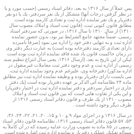
پس عملاً از سال ۱۳۱۶ به بعد، دفاتر اسناد رسمی (حسب مورد و با
در نظر گرفتن درجات آنها) متشكل از یك نفر سردفتر، یك یا دو نفر
دفتریار و یك نفر نماینده اداره ثبت و تعدادی كارمند بوده است.
مطابق قانون كنونی ثبت، (قانون ثبت اسناد و املاك مصوب سال
۱۳۱۰) از سال ۱۳۱۰ تا سال ۱۳۱۶، در صورتی كه سردفتر اسناد
رسمی، ضمناً مجتهد جامع الشرایط نیز بود، بدون حضور نماینده
اداره ثبت و به تنهایی دفتر خود را اداره می نمود (صرفاً نامبرده
دارای تعدادی كارمند دفترخانه بوده است) به عبارت دیگر دفتر وی
در زمان حاكمیت قانون یاد شده فاقد نماینده اداره ثبت بوده است
لیكن از این تاریخ به بعد، (ازسال ۱۳۱۶، یعنی سال انتزاع تنظیم سند
رسمی از اداره ثبت و عدم وجود دفتر ثبت معاملات غیرمنقول در
اداره مذكور) دفترخانه وی، علیرغم عدم وجود نماینده اداره ثبت،
می بایست دارای دفتریار بوده و وظیفه نماینده اداره ثبت نیز مطابق
ماده ۲۴ نظامنامه آتی الذكر بر عهده دفتریار بوده است (یك دفتر
جاری در اختیار سردفتر و دفتر نماینده اداره ثبت در اختیار دفتریار)
و این یكی از تفاوت هایی است كه بین قانون ثبت اسناد و املاك
مصوب ۱۳۱۰ از یك طرف و قانون دفاتر اسناد رسمی ۱۳۱۶ از
طرف دیگر وجود داشته است .
در سال ۱۳۱۶ و در اجرای مواد ۹ و ۱۰ و ۱۵، ۲۰، ۲۱، ۲۲، ۲۴، ۳۶،
۵۳، ۵۷ قانون دفاتر اسناد رسمی ۱۳۱۶، نظامنامه قانون دفاتر اسناد
رسمی در ۸۵ ماده به تصویب وزارت عدلیه رسیده كه در آن كاملاً به
مسأله تفكیك عملكرد دفتریار و نماینده اداره ثبت اشاره شده است.