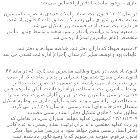
نیازی به وجود نماینده یا دفتریار احساس نمی شد .
در سال ۱۳۰۲ قانون ثبت اسناد و املاك جدیدی به تصویب كمیسیون
عدلیه مجلس شورای ملی رسید كه مطابق ماده ۵ قانون یاد شده،
هر دایره ثبت اسناد، از دو قسمت زیر تشكیل می شد.
۱ـ شعبه ثبت: به ریاست یك نفر رئیس شعبه و توسط چندین مأمور
متخصص (بنام مباشرین ثبت) اداره می شد
۲ـ شعبه ضبط: كه دارای دفتر ثبت خلاصه سوادها و دفتر ثبت
عایدات بود و توسط سایر كارمندان (اجزاء) اداره ثبت تصدی می شد
.
قانون یاد شده، در شرح وظائف مباشرین ثبت (آنچه كه در ماده ۴۷
قانون سابق مندرج شده بود) تغییراتی را پدیدار ساخت كه از عمده
ترین تغییرات آن می توان به لغو ضمنی دادن صورت ثبت دفاتر
توسط مباشرین ثبت به متقاضیان اشاره داشت. لیكن علیرغم چنین
حذفی، در عمل مباشرین ثبت در آن روزگاران صورت ثبت سند را
به متقاضیان، ارائه می نمودند.تصویب اولین قانون مربوط به تشكیل
مستقل دفترخانه های اسناد رسمی، به سال ۱۳۰۷ باز می گردد.
مطابق ماده ۱ قانون تشكیل دفاتر اسناد رسمی مصوب
۱۳/۱۱/۱۳۰۷ كمیسیون عدلیه مجلس شورای ملی، در نقاطی كه
وزارت عدلیه مقتضی بداند برای ترتیب اسناد رسمی، به عده كافی
دفاتر اسناد رسمی معین خواهد نمود. با بررسی سایر مواد دیگر
قانون مرقوم، متوجه می شویم كه با وضع قانون یاد شده، ثبت