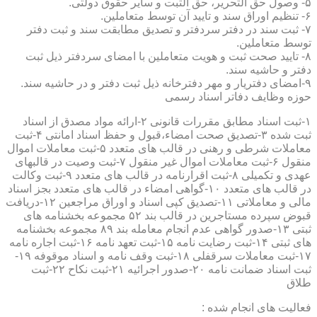
۵- وصول حق التحریر، حق الثبت و سایر حقوق دولتی.
۶- تنظیم اوراق سند و تایید آن توسط متعاملین.
۷- ثبت سند در دفتر سردفتر و تصدیق مطابقت سند و ثبت دفتر
توسط متعاملین.
۸- تایید صحت ثبت و هویت متعاملین با امضای سردفتر ذیل ثبت
دفتر و حاشیه سند.
۹-امضای دفتریار و مهر دفترخانه ذیل ثبت دفتر و در حاشیه سند.
حوزه وظایف دفاتر اسناد رسمی
۱-ثبت اسناد مطابق مقررات قانونی ۲-ارائه مواد مصدق از اسناد
ثبت شده ۳-تصدیق صحت امضاء،قبول و حفظ اسناد امانتی ۴-ثبت
معاملات شرطی و رهنی در قالب های متعدد ۵-ثبت معاملات اموال
منقول ۶-ثبت معاملات اموال غیر منقول ۷-ثبت وصیت در قالبهای
عهدی و تکمیلی ۸-ثبت اقرارنامه در قالب های متعدد ۹-ثبت وکالت
در قالب های متعدد ۱۰-گواهی امضاء در قالب های متعدد بجز اسناد
مالی و معاملاتی ۱۱-تصدیق کپی اسناد و اوراق مراجعین ۱۲-دریافت
قبوض سپرده مستاجرین در قالب بند ۵۲ مجموعه بخشنامه های
ثبتی ۱۳-صدور گواهی عدم انجام معامله بند ۸۹ مجموعه بخشنامه
های ثبتی ۱۴-ثبت رضایت نامه ۱۵-ثبت تعهد نامه ۱۶-ثبت اجاره نامه
۱۷-ثبت معاملات سرقفلی ۱۸-ثبت وقف نامه و اسناد موقوفه ۱۹-
ثبت اسناد ضمانت نامه ۲۰-صدور اجرائیه ۲۱-ثبت نکاح ۲۲-ثبت
طلاق
فعالیت های انجام شده :