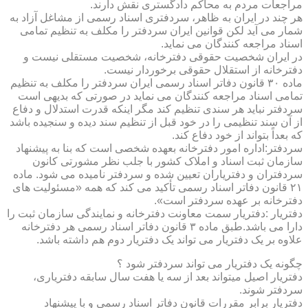
مراجعات مردم به محاکم دادگستری نقش دارند.
هر چند در ایران به ظاهر، سردفتری اسناد رسمی از مشاغل آزاد به
شمار می آید لکن قوانین ایران سردفتر را مکلف به تنظیم تمامی
اسناد مراجعه کنندگان می نماید.
در ایران شخصیت حقوقی دفترخانه، شخصیت مستقلی نیست و
دفترخانه از استقلال حقوقی برخوردار نیست.
ماده ۳۰ قانون دفاتر اسناد رسمی ایران سردفتر را مکلف به تنظیم
تمامی اسناد مراجعه کنندگان می نماید در صورتی که بدیهی است
سردفتر نباید هر سندی تنظیم کند مگر اینکه قدرت استدلال و دفاع
از آن سند تنظیمی را در خود قبل از تنظیم سند دیده و سنجیده باشد
که بعداً بتواند از خود دفاع کند.
سردفتر:اداره امور دفترخانه بعهده شخصی است که بنا به پیشنهاد
سازمان ثبت اسناد و املاک کشور با جلب نظر مشورتی کانون
سردفتران و دفتریاران تعیین شده و سردفتر نامیده می شود. ماده
۲۱ قانون دفاتر اسناد رسمی تأکید می کند که همه «مسئولیت های
دفترخانه بر عهده سردفتر است».
دفتریار :دفتریار سمت معاونت دفترخانه و نمایندگی سازمان ثبت را
دارا می باشد.طبق ماده ۳ قانون دفاتر اسناد رسمی هر دفترخانه
علاوه بر یک دفتریار می تواند یک دفتریار دوم هم داشته باشد.
چگونه یک دفتریار می تواند سردفتر شود ؟
دفتریار اصیل میتواند بعد از سه یا هفت سال سابقه دفتریاری،
سردفتر شوند.
دفتریار برابر مقررات قانون دفاتر اسناد رسمی و با پیشنهاد