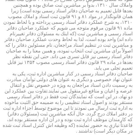
واملاك سال ۱۳۱۰، بدواً بر مباشرین ثبت صادق بوده و همچنین
بعدها قابل تعمیم به صاحبان دفاتر اسناد رسمی بوده است) زیرا
همان قانونگذار در مواد ۸۱ و ۹۱ قانون ثبت اسناد و املاك مصوب
۱۳۱۰، به شرح عملكرد دفاتر اسناد رسمی پرداخته و با لحاظ نمودن
ماده ۹۱ قانون مرقوم متوجه می شویم كه عملكرد صاحبان دفاتر
اسناد رسمی و مباشرین ثبت (كه اینك به مسئولان دفاتر تغییرنام
داده اند) واحد بوده است، لذا به لحاظ وحدت عملكرد صاحبان دفاتر
و مباشرین ثبت در تنظیم اسناد مراجعان، نام مسئولین دفاتر را كه
اصولاً برای مباشرین ثبت انتخاب نموده، و همین معنا را به صاحبان
دفاتر اسناد رسمی نیز قابل تسری می داند. حتی این نقطه نظر
بعدها در ماده ۲۹ قانون دفاتر اسناد رسمی مصوب ۱۳۵۴ نیز قابل
تعمیم تجلی می یابد.
صاحبان دفاتر اسناد رسمی در كنار مباشرین اداره ثبت، یكی به
عنوان نهاد خصوصی و دیگری به عنوان های دولتی توأمان مبادرت
به رسمیت دادن اسناد مراجعان به ویژه در خصوص نقل و انتقال
عرصه و اعیان و منافع غیرمنقول می نمایند.تفاوت بین عملكرد این
دو نهاد، در این است كه نمایندگان ثبت فقط در دفاتر اسناد رسمی
مستقر بودند و اصول اسناد تنظیمی را به ضمیمه حق الثبت مأخوذه
به اداره ثبت ارسال می نمودند تا این موضوع توسط اجزاء اداره ثبت
در دفتر املاك درج گردد. حال آنكه مباشرین ثبت (مسئولان دفاتر)
كه كارمندان موظف اداره ثبت بوده و در آن اداره مستقر بوده اند،
قاعدتاً نیازی به حضور نماینده (كه وظیفه اش كنترل اسناد ثبت شده
در مكان دیگر است) نداشتند .