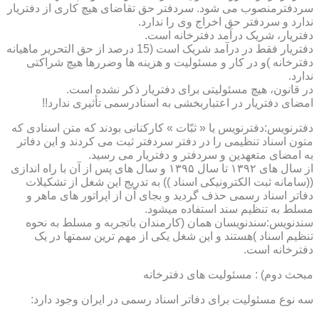
سردفترمنصوب می شود. سردفتر حق تقاضای هیچ کاری از دفتریار
ندارد و سردفتر حق اخراج وی را ندارد.
دفتریار، شریک درآمد دفترخانه است.
دفتریار فقط در درآمد شریک است (15 درصد از حق التحریر ماهیانه
دفترخانه )و در کار و مسئولیت و هزینه ها وضررها هیچ شراکتی
ندارد.
در قانون، هیچ مسئولیتی برای دفتریار ذکر نشده است.
امضای دفتریار در اعتباربخشی به اسنادرسمی تأثیری ندارد!!
دفترنویس:دفترنویس یا « ثبّات » کارکنانی بودند که متن اسنادی که
متون اسناد تنظیمی را در دفتر سردفتر ثبت می کردند و این دفاتر
به امضای متعهدین و سردفتر و دفتریار می رسید.
از سال های ۱۳۹۲ تا سال ۱۳۹۵ و سال های پس از آن با راه اندازی
((سامانه ثبت الکترونیکی اسناد )) به تدریج این شغل از تشکیلات
دفاتر اسناد رسمی حذف گردید و بجای آن از اپراتور های ماهر و
مسلط به تنظیم سند استفاده میشود.
سندنویس:سندنویسان همان (کارمندان باتجربه و مسلط به نحوه
تنظیم اسناد )هستند و این شغل یکی از مهم ترین سمتها در یک
دفترخانه است.
مبحث دوم) : مسئولیت های دفترخانه
سه نوع مسئولیت برای دفاتر اسناد رسمی در ایران وجود دارد: