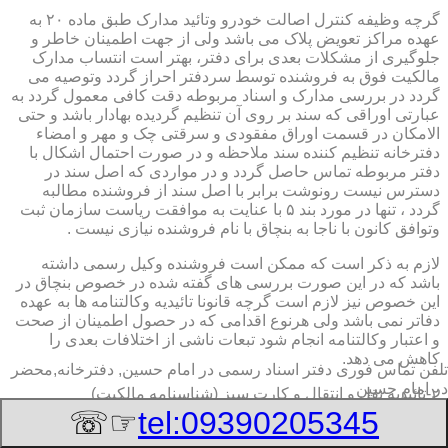
گرچه وظیفه کنترل اصالت خودرو وتائید مدارک طبق ماده ۲۰ به
عهده مراکز تعویض پلاک می باشد ولی از جهت اطمینان خاطر و
جلوگیری از مشکلات بعدی برای دفتر، بهتر است انتساب مدارک
مالکیت فوق به فروشنده توسط سردفتر احراز گردد وتوصیه می
گردد در بررسی مدارک و اسناد مربوطه دقت کافی معمول گردد به
عبارتی اوراقی که سند بر روی آن تنظیم گردیده بهادار باشد و حتی
الامکان در قسمت اوراق مفقودی و سرقتی چک و مهر و امضاء
دفترخانه تنظیم کننده سند ملاحظه و در صورت احتمال اشکال با
دفتر مربوطه تماس حاصل گردد و در مواردی که اصل سند در
دسترس نیست رونوشت برابر با اصل سند از فروشنده مطالبه
گردد ، تنها در مورد بند ۵ با عنایت به موافقت ریاست سازمان ثبت
وتوافق کانون با ناجا به بنچاق با نام فروشنده نیازی نیست .
لازم به ذکر است که ممکن است فروشنده وکیل رسمی داشته
باشد که در این صورت بررسی های گفته شده در خصوص بنچاق در
این خصوص نیز لازم است گرچه قانونا تائیدیه وکالتنامه ها به عهده
دفاتر نمی باشد ولی هرنوع اقدامی که در حصول اطمینان از صحت
و اعتبار وکالتنامه انجام شود تبعات ناشی از اختلافات بعدی را
کاهش می دهد.
تلفن تماس فوری
دفتر اسناد رسمی در امام حسین, دفترخانه,محضر
در امام حسین
۲-تائیدیه نقل و انتقال و کارت سبز (شناسنامه مالکیت)
☞☏
tel:09390205345
برگ تائیدیه نقل و انتقال صادره از مراکز تعویض پلاک حاوی
مشخصات کامل خودرو اعم از نوع ، سیستم ، مدل ، رنگ ، شماره