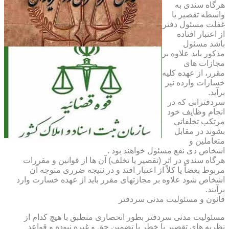
هرگاه سندی به
واسطه تقصیر یا
غفلت مسئول دفتر
از اعتبار افتاده
باشد مسئول
مذکور باید علاوه بر
مجازات های
مقرر، از عهده کلیه
خسارات وارده نیز
برآید.
سردفترانی که در
انجام وظایف خود
مرتکب تخلفاتی
بشوند در مقابل
متعاملین و
اشخاص ذی نفع مسئول خواهند بود .
هرگاه سندی در اثر (تقصیر یا تخلف) آن ها از قوانین و مقررات
مربوط بعضاً یا کلاً از اعتبار افتد و در نتیجه ضرری متوجه آن
اشخاص شود علاوه بر مجازتهای مقرر باید از عهده خسارت وارد
برآیند.
قانون و مسئولیت مدنی سردفتر
مسئولیت مدنی سردفتر بطور انحصاری منطبق با هیچ کدام از
نظریه های تقصیر یا خطر یا تضمین حق و غیره نبوده و قواعد