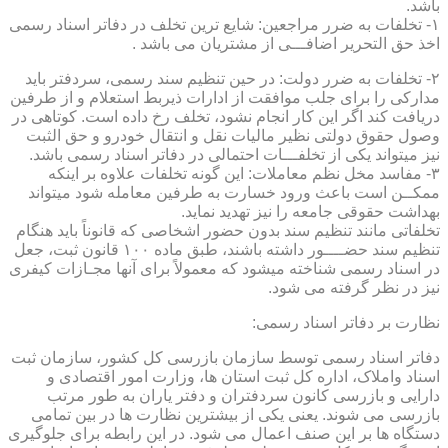
باشد.
۱- تخلفات به ضرر مراجعین: شایع ترین تخلف در دفاتر اسناد رسمی
اخذ حق التحریر اضافـــی از مشتریان می باشد .
۲- تخلفات به ضرر دولت: در حین تنظیم سند رسمی، سردفتر باید
مدارکی را برای جلب موافقت از ادارات ذیربط استعلام و از طرفین
دریافت کند اگر این کار انجام نشود، تخلف رخ داده است. کوتاهی در
وصول حقوق دولتی نظیر مالیات نقل و انتقال خودرو و حق الثبت
نیز میتواند یکی از تخلفـــات احتمالی در دفاتر اسناد رسمی باشد.
۳- مفاسد مخل نظم معاملات: این گونه تخلفات علاوه بر اینکه
ممکــن است باعث ورود خسارت به طرفین معامله شود میتواند
بهداشت حقوقی جامعه را نیز تهدید نماید.
تخلفاتی مانند تنظیم سند بدون حضور اشخاصی که قانوناً باید هنگام
تنظیم سند حضــــور داشته باشند، طبق ماده ۱۰۰ قانون ثبت، جعل
در اسناد رسمی شناخته میشود که معمولاً برای آنها مجـازات کیفری
نیز در نظر گرفته می شود.
نظارت بر دفاتر اسناد رسمی:
دفاتر اسناد رسمی توسط سازمان بازرسی کل کشور، سازمان ثبت
اسناد واملاک، اداره کل ثبت استان ها، وزارت امور اقتصادی و
دارایی و بازرسی کانون سردفتران و دفتر یاران به طور مرتب
بازرسی می شوند. یعنی یکی از بیشترین نظارت ها در بین تمامی
دستگاه ها بر این صنف اعمال می شود. در این رابطه برای جلوگیری