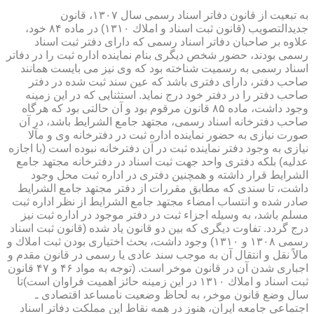
به تبعیت از قانون دفاتر اسناد رسمی سال ۱۳۰۷، قانون
جدیدالتصویب (قانون ثبت اسناد و املاك ۱۳۱۰) در ماده ۸۴ خود،
علاوه بر صاحبان دفاتر اسناد رسمی كه دارای دفتر ثبت اسناد
رسمی بودند، حضور شخص دیگری بنام نماینده اداره ثبت را در دفاتر
اسناد رسمی به رسمیت شناخته بود كه وی نیز می بایست همانند
صاحب دفتر، دارای دفتری باشد كه عین سند ثبت شده در دفتر
صاحب دفتر را در دفتر خود درج نماید. استثنایی كه در این زمینه
وجود داشت، ماده ۸۵ قانون مرقوم بود و آن حالتی بود كه هرگاه
صاحب دفترخانه اسناد رسمی، مجتهد جامع الشرایط باشد، در آن
صورت نیازی به حضور نماینده اداره ثبت در دفترخانه وی و مآلا
نیازی به وجود دفتر نماینده ثبت در آن دفترخانه نبوده است (با اجازه
عدلیه) بلكه دفتری واحد جهت ثبت اسناد در دفترخانه مجتهد جامع
الشرایط قرار داشته و همچنین دفتری در اداره ثبت محل وجود
داشت، تا سندی كه مطابق مقررات از دفتر مجتهد جامع الشرایط
صادر شده و انتساب امضاء مجتهد جامع الشرایط از نظر اداره ثبت
مسلم باشد، به وسیله اجزاء ثبت در دفتر موجود در اداره ثبت نیز
درج گردد. تفاوت دیگری كه بین دو قانون یاد شده (قانون ثبت اسناد
رسمی ۱۳۰۸ و ۱۳۱۰) وجود داشت، بحث اختیاری بودن ثبت املاك و
مالاً نقل و انتقال آن به موجب سند عادی یا رسمی در قانون مقدم و
اجباری شدن آن در قانون موخر است. (توجه به مواد ۴۶ و ۴۷ قانون
ثبت اسناد و املاك ۱۳۱۰ در این زمینه حائز اهمیت فراوان است)تا
سال وضع قانون موخر، به لحاظ وضعیت نامساعد اقتصادی ـ
اجتماعی جامعه ایران، هنوز در همه نقاط این مملكت دفاتر اسناد