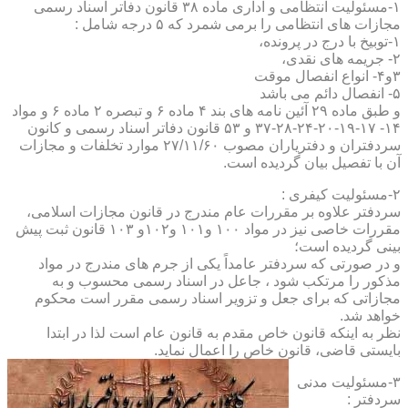
۱-مسئولیت انتظامی و اداری ماده ۳۸ قانون دفاتر اسناد رسمی
مجازات های انتظامی را برمی شمرد که ۵ درجه شامل :
۱-توبیخ با درج در پرونده،
۲- جریمه های نقدی،
۳و۴- انواع انفصال موقت
۵- انفصال دائم می باشد
و طبق ماده ۲۹ آئین نامه های بند ۴ ماده ۶ و تبصره ۲ ماده ۶ و مواد
۱۴- ۱۷-۱۹-۲۰-۲۴-۲۸-۳۷ و ۵۳ قانون دفاتر اسناد رسمی و کانون
سردفتران و دفتریاران مصوب ۲۷/۱۱/۶۰ موارد تخلفات و مجازات
آن با تفصیل بیان گردیده است.
۲-مسئولیت کیفری :
سردفتر علاوه بر مقررات عام مندرج در قانون مجازات اسلامی،
مقررات خاصی نیز در مواد ۱۰۰ و۱۰۱ و۱۰۲و ۱۰۳ قانون ثبت پیش
بینی گردیده است؛
و در صورتی که سردفتر عامداً یکی از جرم های مندرج در مواد
مذکور را مرتکب شود ، جاعل در اسناد رسمی محسوب و به
مجازاتی که برای جعل و تزویر اسناد رسمی مقرر است محکوم
خواهد شد.
نظر به اینکه قانون خاص مقدم به قانون عام است لذا در ابتدا
بایستی قاضی، قانون خاص را اعمال نماید.
۳-مسئولیت مدنی
سردفتر :