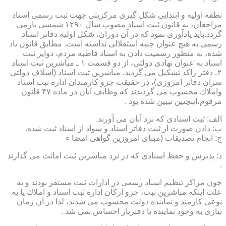
نطفه اولیه و ابتدایی شكل گیری مركزیتی جهت ثبت رسمی اسناد
مراجعان، به قانون ثبت اسناد مصوب سال ۱۲۹۰ شمسی بازمی
گردد.باید یادآوری نمود كه در آن دوران، شكل اولیه دفاتر اسناد
رسمی به هیچ عنوان جنبه استقلالی نداشته است. مطابق قانون یاد
شده، به منظور رسمیت دادن به اسناد قاطبه مردم، دوایر ثبت
اسناد به عنوان نهادی دولتی، از دو قسمت ۱ ـ مباشرین ثبت اسناد
۲ـ دفتر راكد تشكیل می گردید. مباشرین ثبت اسناد (اسلاف دولتی
سران دفاتر امروزی)، در حقیقت جزو كارمندان اداره ثبت اسناد
واملاك محسوب می گردیدند كه وظایف آنان در ماده ۴۷ قانون
مرقوم،اینچنین تبیین شده بود .
الف: ثبت اسنادی كه نزد آنان می آورند.
ب: دادن صورت از ثبت دفاتر اسناد و سواد از اسناد ثبت شده.
ج: انجام تصدیقات (مبنای امروزین گواهی امضا ء
د: پذیرش و حفظ اسنادی كه در نزد مباشرین ثبت امانت می گذارند
.
چون مراكز تنظیم اسناد رسمی در ادارات ثبت مستقر بودند و به
علت اینكه مباشرین ثبت، جزو اركان اداره ثبت اسناد و املاك یا به
نوعی كارمند و نماینده دولت محسوب می شدند، لذا در آن زمان
نیازی به وجود نماینده یا دفتریار احساس نمی شد .