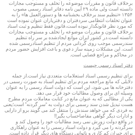
برخلاف قانون و مقررات موضوعه را تخلف و مستوجب مجازات
دانسته است ولی ماده ۲۹ آیین نامه دفاتر اسناد رسمی مصوب
۱۳۵۴ «تنظیم سند برخلاف بخشنامه ها و دستورالعمل ها» را به
عنوان تخلفات انتظامی سردفتران و دفتریاران عنوان نموده است
که مورد نظر قانونگذار نبوده است،قانون فقط تنظیم و ثبت اسناد
برخلاف قانون و مقررات موضوعه را تخلف و مستوجب مجازات
دانسته است.در کشور ایران موانع ایجادشده بر سر راه تنظیم
سندرسمی موجب روی گردانی مردم از تنظیم اسنادرسمی شده
است. این مشکلات زمینه ساز دعوی و باعث افزایش حضور مردم
در محاکم و مراجع قضایی است.
دفتر اسناد رسمی چیست
برای تنظیم رسمی اسناد استعلامات متعددی نیاز است.از جمله
دلایلی که مانع مراجعه مردم برای تنظیم اسناد به صورت رسمی در
دفترخانه ها می شود، این است که دولت اسناد رسمی را به عنوان
وسیله ای برای وصول مطالبات خود قرار می دهد.
یکی از مطالبی که به عنوان مانع در کتابت معاملات مردم مطرح
هست تبدیل شدن سند رسمی برای دولت به “سر گردنه” است؛یعنی
به فردی که می خواهد سندش را منتقل کند می گویند برو از دارایی
و ادارات دیگر گواهی مفاصاحساب بگیر!!
در واقع دولت زورش نمی رسد مطالبات خود را وصول کند و
سرگردنه را می گیرد و دولت اسناد رسمی را به عنوان راهکاری
برای جبران کم کاری و ناتوانی دستگاه های دیگر قرار داده است.