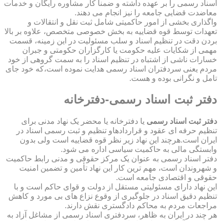
اسناد رسمی را بر عهده داشته و ضمناً کار مشاوره رایگان و خدمات
معاضدت قضایی جامعه را نیز انجام می دهند.
واگذاری بخشی از امور حاکمیتی شامل ثبت نقل و انتقالات و
تعهدات توسط قوه قضاییه به بخش خصوصی متخصص، علاوه بر بالا
بردن دقت در تنظیم اسناد و سلب مسئولیت در این زمینه، قسمت
مهمی از شکایات علیه حکومت یا کارگزاران حکومتی و جبران
خسارات ناشی از اشتباه در تنظیم اسناد را به سمت گروهی از خود
مردم یعنی سردفتران اسناد رسمی هدایت نموده است،که خود جای
تامل و نگرانی بوده و هست.
دفتر ثبت اسناد رسمی-دفترخانه
دفتر ثبت اسناد رسمی
یا دفترخانه یا محضر یک نهاد مدنی برای
تنظیم حرفه ای عقود و قراردادهاو تنظیم و ثبت رسمی اسناد در
ایران است.هرچند این نهاد زیر نظر قوه قضاییه است ولی بدون
وابستگی مالی به حاکمیت سیاسی اداره می شود.
دفتر اسناد رسمی به عنوان یک مرکز حقوقی و مدنی رابط حاکمیت
و شهروندان است، مهم ترین کار این نهاد تأمین و تضمین امنیت
حقوقی و اقتصادی جامعه است.
این نهاد دارای مسئولیتی مستقل از دولت و قوای حاکم است و با
تنظیم دقیق اسناد در جلوگیری از وقوع نزاع های بی مورد و کاهش
مراجعات مردم به محاکم دادگستری نقش دارند.
هر چند در ایران به ظاهر، سردفتری اسناد رسمی از مشاغل آزاد به