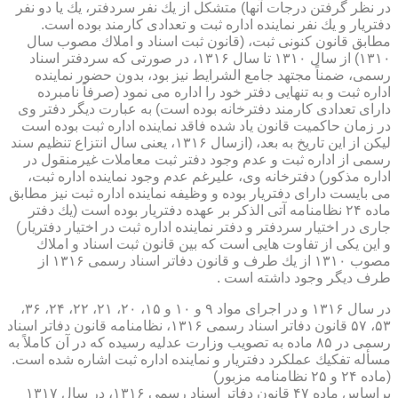
در نظر گرفتن درجات آنها) متشكل از یك نفر سردفتر، یك یا دو نفر
دفتریار و یك نفر نماینده اداره ثبت و تعدادی كارمند بوده است.
مطابق قانون كنونی ثبت، (قانون ثبت اسناد و املاك مصوب سال
۱۳۱۰) از سال ۱۳۱۰ تا سال ۱۳۱۶، در صورتی كه سردفتر اسناد
رسمی، ضمناً مجتهد جامع الشرایط نیز بود، بدون حضور نماینده
اداره ثبت و به تنهایی دفتر خود را اداره می نمود (صرفاً نامبرده
دارای تعدادی كارمند دفترخانه بوده است) به عبارت دیگر دفتر وی
در زمان حاكمیت قانون یاد شده فاقد نماینده اداره ثبت بوده است
لیكن از این تاریخ به بعد، (ازسال ۱۳۱۶، یعنی سال انتزاع تنظیم سند
رسمی از اداره ثبت و عدم وجود دفتر ثبت معاملات غیرمنقول در
اداره مذكور) دفترخانه وی، علیرغم عدم وجود نماینده اداره ثبت،
می بایست دارای دفتریار بوده و وظیفه نماینده اداره ثبت نیز مطابق
ماده ۲۴ نظامنامه آتی الذكر بر عهده دفتریار بوده است (یك دفتر
جاری در اختیار سردفتر و دفتر نماینده اداره ثبت در اختیار دفتریار)
و این یكی از تفاوت هایی است كه بین قانون ثبت اسناد و املاك
مصوب ۱۳۱۰ از یك طرف و قانون دفاتر اسناد رسمی ۱۳۱۶ از
طرف دیگر وجود داشته است .
در سال ۱۳۱۶ و در اجرای مواد ۹ و ۱۰ و ۱۵، ۲۰، ۲۱، ۲۲، ۲۴، ۳۶،
۵۳، ۵۷ قانون دفاتر اسناد رسمی ۱۳۱۶، نظامنامه قانون دفاتر اسناد
رسمی در ۸۵ ماده به تصویب وزارت عدلیه رسیده كه در آن كاملاً به
مسأله تفكیك عملكرد دفتریار و نماینده اداره ثبت اشاره شده است.
(ماده ۲۴ و ۲۵ نظامنامه مزبور)
براساس ماده ۴۷ قانون دفاتر اسناد رسمی ۱۳۱۶، در سال ۱۳۱۷