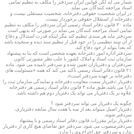
شمار می آید لکن قوانین ایران سردفتر را مکلف به تنظیم تمامی
اسناد مراجعه کنندگان می نماید.
در ایران شخصیت حقوقی دفترخانه، شخصیت مستقلی نیست و
دفترخانه از استقلال حقوقی برخوردار نیست.
ماده ۳۰ قانون دفاتر اسناد رسمی ایران سردفتر را مکلف به تنظیم
تمامی اسناد مراجعه کنندگان می نماید در صورتی که بدیهی است
سردفتر نباید هر سندی تنظیم کند مگر اینکه قدرت استدلال و دفاع
از آن سند تنظیمی را در خود قبل از تنظیم سند دیده و سنجیده باشد
که بعداً بتواند از خود دفاع کند.
سردفتر:اداره امور دفترخانه بعهده شخصی است که بنا به پیشنهاد
سازمان ثبت اسناد و املاک کشور با جلب نظر مشورتی کانون
سردفتران و دفتریاران تعیین شده و سردفتر نامیده می شود. ماده
۲۱ قانون دفاتر اسناد رسمی تأکید می کند که همه «مسئولیت های
دفترخانه بر عهده سردفتر است».
دفتریار :دفتریار سمت معاونت دفترخانه و نمایندگی سازمان ثبت را
دارا می باشد.طبق ماده ۳ قانون دفاتر اسناد رسمی هر دفترخانه
علاوه بر یک دفتریار می تواند یک دفتریار دوم هم داشته باشد.
چگونه یک دفتریار می تواند سردفتر شود ؟
دفتریار اصیل میتواند بعد از سه یا هفت سال سابقه دفتریاری،
سردفتر شوند.
دفتریار برابر مقررات قانون دفاتر اسناد رسمی و با پیشنهاد
سردفترمنصوب می شود. سردفتر حق تقاضای هیچ کاری از دفتریار
ندارد و سردفتر حق اخراج وی را ندارد.