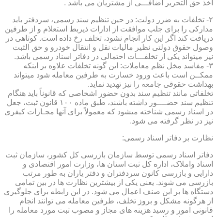
اخذ حق التحریر اضافـــی از مشتریان می باشد .
۲- تخلفات به ضرر دولت: در حین تنظیم سند رسمی، سردفتر باید
مدارکی را برای جلب موافقت از ادارات ذیربط استعلام و از طرفین
دریافت کند اگر این کار انجام نشود، تخلف رخ داده است. کوتاهی در
وصول حقوق دولتی نظیر مالیات نقل و انتقال خودرو و حق الثبت
نیز میتواند یکی از تخلفـــات احتمالی در دفاتر اسناد رسمی باشد.
۳- مفاسد مخل نظم معاملات: این گونه تخلفات علاوه بر اینکه
ممکــن است باعث ورود خسارت به طرفین معامله شود میتواند
بهداشت حقوقی جامعه را نیز تهدید نماید.
تخلفاتی مانند تنظیم سند بدون حضور اشخاصی که قانوناً باید هنگام
تنظیم سند حضــــور داشته باشند، طبق ماده ۱۰۰ قانون ثبت، جعل
در اسناد رسمی شناخته میشود که معمولاً برای آنها مجـازات کیفری
نیز در نظر گرفته می شود.
نظارت بر دفاتر اسناد رسمی:
دفاتر اسناد رسمی توسط سازمان بازرسی کل کشور، سازمان ثبت
اسناد واملاک، اداره کل ثبت استان ها، وزارت امور اقتصادی و
دارایی و بازرسی کانون سردفتران و دفتر یاران به طور مرتب
بازرسی می شوند. یعنی یکی از بیشترین نظارت ها در بین تمامی
دستگاه ها بر این صنف اعمال می شود. در این رابطه برای جلوگیری
از هرگونه مشکل و بروز تخلف، طرفین معامله می توانند انجام
قانونی امور و رسید هزینه های مجاز و مصوب ثبت مورد معامله را