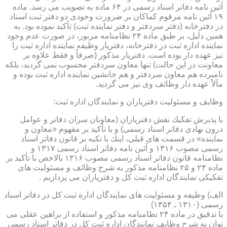
آئین نامه دفاتر اسناد رسمی در ۶۴ ماده به تصویب می رسد. ماده
۱۹ آئین نامه مرقوم كماكان بر ضرورت وجودی دو دفتر ثبت اسناد
در دفترخانه (دفتر سردفتر و دفتر نماینده ثبت) تأكید نموده بود. به
همین دلیل، بر طبق ماده ۲۴ نظامنامه مزبور، در صورت عدم وجود
نماینده اداره ثبت در دفترخانه، دفتریار وظیفه نماینده اداره ثبت را
نیز عهده دار بوده است. دفتریار مذكور (صرفاً و فقط علاوه بر
معاونت در این حالت) تنها معاون سردفتر محسوب نمی گردید، بلكه
نامبرده هم معاون سردفتر و هم جانشین نماینده اداره ثبت بوده و
مآلاً عهده دار وظائف وی نیز می گردید.
وظایف و مسئولیت دفتریاران و نمایندگان اداره ثبت:
با پذیرش تفكیك نقش دفتریاران (معاونان سران دفاتر و عوامل
درون نهادی دفاتر اسناد رسمی) و با تأكید بر مفهوم «معاون و
نماینده» در قسمت های قبلی، اینك با تكیه بر قانون دفاتر اسناد
رسمی مصوب ۱۳۱۶ و آئین نامه دفاتر اسناد رسمی ۱۳۱۷ و
نظامنامه قانون دفاتر اسناد رسمی مصوب ۱۳۱۶ بالاخص با تأكید بر
ماده ۲۴ و ۲۵ نظامنامه مذكور به شرح وظائف و مسئولیت های
تفكیكی نمایندگان اداره ثبت كل و دفتریاران می پردازیم .
الف) وظیفه و مسئولیت های نمایندگان اداره ثبت كل در دفاتر اسناد
رسمی (۱۳۱۰ ـ ۱۳۵۴)
با تدقیق در ماده ۲۴ نظامنامه مذكور و استفاده از براهین عقلی می
توان به شرح وظایف نمایندگان اداره ثبت كل در دفاتر اسناد رسمی