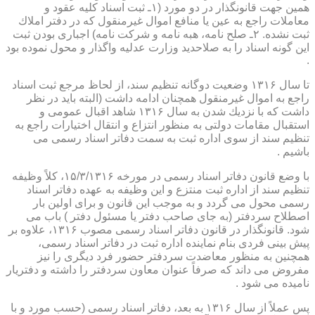
همین جهت قانونگذار در دو مورد (۱ـ ثبت اسناد كلیه عقود و
معاملات راجع به عین یا منافع اموال غیرمنقول كه در دفتر املاك
ثبت نشده. ۲ـ صلح نامه، هبه نامه و شركت نامه) اجباری بودن ثبت
این گونه اسناد را به صلاحدید وزارت عدلیه واگذار و محول نموده بود
.
تا سال ۱۳۱۶ وضعیت دوگانه تنظیم سند، از لحاظ مرجع ثبت اسناد
راجع به اموال غیرمنقول همچنان ادامه داشت (البته باید در نظر
داشت كه با نزدیك شدن به سال ۱۳۱۶ شاهد اقبال عمومی و
استقبال مقامات دولتی به منظور انتزاع و انتقال اختیارات راجع به
تنظیم سند از سوی اداره ثبت به سمت دفاتر اسناد رسمی می
باشیم .
با وضع قانون دفاتر اسناد رسمی در مورخه ۱۵/۳/۱۳۱۶، كلاً وظیفه
تنظیم سند از اداره ثبت منتزع و این وظیفه به عهده دفاتر اسناد
رسمی محول می گردد و به موجب این قانون و برای اولین بار
اصطلاح سردفتر (به جای صاحب دفتر یا مسئول دفتر ) باب می
شود. قانونگذار در قانون دفاتر اسناد رسمی مصوب ۱۳۱۶، علاوه بر
پیش بینی فردی بنام نماینده اداره ثبت در دفاتر اسناد رسمی،
همچنین به منظور معاضدت سردفتر حضور فرد دیگری را نیز
مفروض می داند كه صرفاً عنوان معاون سردفتر را داشته و دفتریار
نامیده می شود .
پس عملاً از سال ۱۳۱۶ به بعد، دفاتر اسناد رسمی (حسب مورد و با