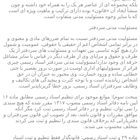
بلکه مجموعه ای از عناصر هر یک را به همراه خود داشته و چون
منشأ ایجاد آن «قانون» بوده دارای ترکیب و ماهیت ویژه ای است
که با سایر وجوه مسئولیت مدنی متفاوت است.
مسئولیت مدنی سردفتر
مسئولیت مدنی سردفتر نسبت به تمام ضررهای مادی و معنوی و
در برابر تمامی اشخاص اعم از حقیقی یا حقوقی، عمومیت و شمول
دارد.هیچ گونه تناسبی بین تعهدات و مسئولیت های سردفتر از یک
طرف و حقوق و مزایای وی از طرف دیگر در قیاس با سایر مشاغل
حرفه ای وجود ندارد!مسؤولیت مدنی سردفتر اسناد رسمی چیزی
فراتر از مسؤولیتهای اداری اوست.در صورت بروز تقصیر یا حتی
خطایی ساده و ورود خسارت، وی مجبور به جبران آن در حق
اشخاص زیاندیده است و با توجه کثرت و پیچیدگی های تکالیف و
وظایف سردفتران اسناد رسمی، بروز خطا گریزناپذیر است.
مبحث سوم): موانع موجود برای تنظیم اسناد رسمی مطابق ماده ۱۶
آیین نامه دفاتر اسناد رسمی مصوب ۱۳۱۷ مقرر شده که هیچ سندی
را نمی توان، تنظیم و در دفاتر اسناد رسمی ثبت کرد مگر آنکه
موافق مقررات و قانون باشد، بعد از تصویب این قانون سردفتران و
دفتریارانی که برخلاف قانون سندی را تنظیم و ثبت می کردند
متخلف محسوب می شدند.
ماده ۲۹ و ثبت اسناد رسمی: قانونگذار فقط تنظیم و ثبت اسناد