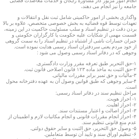
انجام امور مزبور کار مشاوره رایگان و خدمات معاضدت قضایی
جامعه را نیز انجام می دهند،
واگذاری بخشی از امور حاکمیتی شامل ثبت نقل و انتقالات و
تعهدات توسط قوه قضائیه به بخش خصوصی متخصص، علاوه بر بالا
بردن دقت در تنظیم اسناد و سلب مسئولیت حاکمیت در این زمینه،
قسمت مهمی از شکایات علیه حکومت یا کارگزاران حکومتی و
جبران خسارات ناشی از اشتباه در تنظیم اسناد را به سمت گروهی
از خود مردم یعنی سردفتران اسناد رسمی هدایت نموده است.
وجوهی که در دفاتر اسناد رسمی وصول می شود :
۱-حق التحریر طبق تعرفه مقرر وزارت دادگستری.
۲-حق الثبت به ماخذ ماده ۱۲۳ قانون اصلاحی قانون ثبت.
۳-مالیات و حق تمبر برابر مقررات مالیاتی.
۴-سایر وجوهی که طبق قوانین وصول آن به عهده دفترخانه محول
است.
مراحل تنظیم سند در دفاتر اسناد رسمی:
۱- احراز هویت.
۲- احراز اهلیت.
۳- احراز اصالت و اعتبار مستندات سند.
۴- احراز انجام مقررات قانونی و انجام مکاتبات لازم و اطمینان از
عدم منع قانونی تنظیم سند.
۵- وصول حق التحریر، حق الثبت و سایر حقوق دولتی.
۶- تنظیم اوراق سند و تایید آن توسط متعاملین.