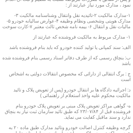
نمود ، مدارک مورد نیاز عبارتند از :
۱-مدارک مالکیت ۲-تائیدیه نقل وانتقال وشناسنامه مالکیت ۳-
مدارک هویتی وشخصی ونظام وظیفه ۴-عوارض سالیانه خودرو ۵-
مالیات نقل و انتقال ۶- بیمه نامه شخص ثالث معتبر ۷-کارت سوخت
۱- مدارک مربوط به مالکیت فروشنده که عبارتند از
الف: سند کمپانی یا تولید کننده خودرو که باید بنام فروشنده باشد
ب: بنچاق رسمی که از طرف دفاتر اسناد رسمی بنام فروشنده شده
باشد
ج : برگ انتقالی از دارائی که مخصوص انتقالات دولتی به اشخاص
است
د: اجرائیه دادگاه ها بر انتقال خودرو (پس از تعویض پلاک و تائید
مالکیت محکوم علیه واخذ استعلام از راهنمائی )
ه- گواهی مراکز تعویض پلاک مبنی بر تعویض پلاک خودرو بنام
فروشنده قبل از ۲۳/۰۷/۸۴ که طبق تائید سازمان ثبت نیاز به بنچاق
ندارد و سند ماقبل کفایت می نماید.
گرچه وظیفه کنترل اصالت خودرو وتائید مدارک طبق ماده ۲۰ به