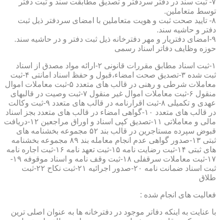
۷- ثبت سند در دفتر سردفتر و تصدیق مطابقت سند و ثبت دفتر
توسط متعاملین.
۸- تایید صحت ثبت و هویت متعاملین با امضای سردفتر ذیل ثبت
دفتر و حاشیه سند.
۹-امضای دفتریار و مهر دفترخانه ذیل ثبت دفتر و در حاشیه سند.
حوزه وظایف دفاتر اسناد رسمی
۱-ثبت اسناد مطابق مقررات قانونی ۲-ارائه مواد مصدق از اسناد
ثبت شده ۳-تصدیق صحت امضاء،قبول و حفظ اسناد امانتی ۴-ثبت
معاملات شرطی و رهنی در قالب های متعدد ۵-ثبت معاملات اموال
منقول ۶-ثبت معاملات اموال غیر منقول ۷-ثبت وصیت در قالبهای
عهدی و تکمیلی ۸-ثبت اقرارنامه در قالب های متعدد ۹-ثبت وکالت
در قالب های متعدد ۱۰-گواهی امضاء در قالب های متعدد بجز اسناد
مالی و معاملاتی ۱۱-تصدیق کپی اسناد و اوراق مراجعین ۱۲-دریافت
قبوض سپرده مستاجرین در قالب بند ۵۲ مجموعه بخشنامه های
ثبتی ۱۳-صدور گواهی عدم انجام معامله بند ۸۹ مجموعه بخشنامه
های ثبتی ۱۴-ثبت رضایت نامه ۱۵-ثبت تعهد نامه ۱۶-ثبت اجاره نامه
۱۷-ثبت معاملات سرقفلی ۱۸-ثبت وقف نامه و اسناد موقوفه ۱۹-
ثبت اسناد ضمانت نامه ۲۰-صدور اجرائیه ۲۱-ثبت نکاح ۲۲-ثبت
طلاق
فعالیت های انجام شده :
با عنایت به اینکه دفاتر موجود در دفترخانه ها به عنوان اصلی ترین