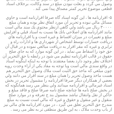
وصول مي گردد و بعلت نبودن مبلغ در سند وكالت، برخلاف اسناد
قطعی موضوع تحریر کمتر مصداق پیدا نمی کند .
۵- اقرارنامه ها ، اين گونه اسناد گاه صرفا اقرارنامه است و حاوي
مسائل مالي نبوده و تحرير آن مورد اتفاق نظر بوده و همان مبلغ
۳۰۰۰۰ ريال مي باشد ولي گاهي ازنظر محتوي يك سند مالي است
مانند اقرارنامه هاي اصلاحي بانك ها نسبت به اسناد قبلي و افزايش
مبلغ و تغييرات در ميزان اقساط و غيره است و يا اقرارنامه هاي
دريافت خسارات توسط اشخاص از شهرداري ها و ادارات راه و
ترابري و غيره كه مقر اقرار به دريافت مبالغي نموده و در قبال آن
حق خود را اسقاط مي نمايد ، در اين گونه موارد كه به جاي صلح
حقوق در قالب اقرارنامه تنظيم مي شود در رابطه با حق التحرير آن
اختلاف نظر وجود دارد بعضا معتقدند با توجه به اينكه اينگونه اسناد
در واقع سندي مالي است وبا توجه به مفاد يكي از آراء وحدت رويه
چون مبلغي كه ماخذ حق الثبت است ملاك وصول حق التحرير هم
هست ماخذ وصول تحرير را همان مبلغ در سند اقرار مي دانند ولي
بعضي از همكاران ديگر صرفا اقرارنامه را مشمول تحرير در بخش
اسناد غيرمالي و اقرارنامه ميدانند ولي بنظر مي رسد همانگونه كه
در بخش صلح نامه ها چنانچه صلح نامه صرفا صلح و فاقد مبلغ و
حاكي از نقل وانتقال نباشد مشمول بند ج تعرفه و در موارد صلح
منقول و غير منقول و حقوق و غيره كه مالي است نسبت به مبلغ
مندرج حق التحرير تعلق مي گيرد ، در مورد اقرارنامه هاي مالي نيز
از باب وحدت ملاک ، به این طریق منطقی تر به نظر می رسد .