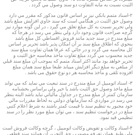
الثبت نسبت به مابه التفاوت دو سند وصول مي گردد .
۲-اسناد متمم بانكي نيز بر اساس قانون مذكور كه مقرر مي دارد
وصول حق الثبت در هنگامي است كه سند حاوي افزايش مبلغ باشد
ولي تحرير نسبت به كل مبلغ تعلق مي گيرد ، در اين گونه موارد نيز
گرچه صراحت قانون وجود دارد ولي بنظر مي رسد در هرجا كه
مبلغ مندرج در سند جديد مانند فروش اقساطي كل مبلغ باشد
بنحوي كه اطلاق مبلغ سند بر آن امكان پذير باشد تحرير بر اساس
كل محاسبه مي گردد و در جائي كه عرفا همان تفاوت مبلغ سند
جديد محسوب مي گردد مبلغ تفاوت ماخذ محاسبه حق الثبت و
تحرير خواهد بود مانند اكثر اسناد متمم كه بموجب آن مبلغ سند قبلي
از مبلغي به مبلغ ديگر افزايش مييابد طبعا مبلغ سند همان مبلغ
افزوده تلقی و مأخذ محاسبه هر دو نوع حقوق می باشد .
۳- اسناد اتومبيل از مبلغ مندرج در سند تبعيت مي نمايد كه مي تواند
مبلغ ماخذ وصول حق الثبت باشد يا خير ولي براساس بخشنامه
سازمان كمتر از مبلغ مندرج در جداول مالياتي نبايد باشد البته بنظر
مي رسد در مواردي كه سازمانهاي دولتي به لحاظ مقررات مالي
خود مجبور به تنظيم سند با قيمت كمتر باشند به شرط اعلام كتبي
مبلغ در درخواست تنظيم سند ، مي توان مبلغ مورد نظر را در سند
تنظيمي قيد نمود.
۴-اسناد وكالت و تفويض وكالت اتومبيل ، گرچه وكالت فروش است
ولي طبق همان تعرفه مصوب ، حق التحرير آن همانند سند قطعي