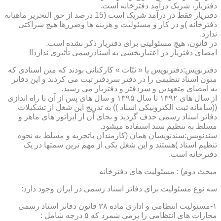
دفتریار، شریک درآمد دفترخانه است.
دفتریار فقط در درآمد شریک است (15 درصد از حق التحریر ماهیانه
دفترخانه )و در کار و مسئولیت و هزینه ها وضررها هیچ شراکتی
ندارد.
در قانون، هیچ مسئولیتی برای دفتریار ذکر نشده است.
امضای دفتریار در اعتباربخشی به اسنادرسمی تأثیری ندارد!!
دفترنویس:دفترنویس یا « ثبّات » کارکنانی بودند که متن اسنادی که
متون اسناد تنظیمی را در دفتر سردفتر ثبت می کردند و این دفاتر
به امضای متعهدین و سردفتر و دفتریار می رسید.
از سال های ۱۳۹۲ تا سال ۱۳۹۵ و سال های پس از آن با راه اندازی
((سامانه ثبت الکترونیکی اسناد )) به تدریج این شغل از تشکیلات
دفاتر اسناد رسمی حذف گردید و بجای آن از اپراتور های ماهر و
مسلط به تنظیم سند استفاده میشود.
سندنویس:سندنویسان همان (کارمندان باتجربه و مسلط به نحوه
تنظیم اسناد )هستند و این شغل یکی از مهم ترین سمتها در یک
دفترخانه است.
مبحث دوم) : مسئولیت های دفترخانه
سه نوع مسئولیت برای دفاتر اسناد رسمی در ایران وجود دارد:
۱-مسئولیت انتظامی و اداری ماده ۳۸ قانون دفاتر اسناد رسمی
مجازات های انتظامی را برمی شمرد که ۵ درجه شامل :