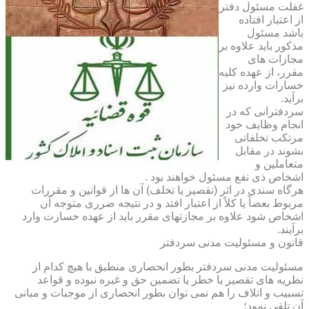
غفلت مسئول دفتر
از اعتبار افتاده
باشد مسئول
مذکور باید علاوه بر
مجازات های
مقرر، از عهده کلیه
خسارات وارده نیز
برآید.
سردفترانی که در
انجام وظایف خود
مرتکب تخلفاتی
بشوند در مقابل
متعاملین و
اشخاص ذی نفع مسئول خواهند بود .
هرگاه سندی در اثر (تقصیر یا تخلف) آن ها از قوانین و مقررات
مربوط بعضاً یا کلاً از اعتبار افتد و در نتیجه ضرری متوجه آن
اشخاص شود علاوه بر مجازتهای مقرر باید از عهده خسارت وارد
برآیند.
قانون و مسئولیت مدنی سردفتر
مسئولیت مدنی سردفتر بطور انحصاری منطبق با هیچ کدام از
نظریه های تقصیر یا خطر یا تضمین حق و غیره نبوده و قواعد
تسبیب و اتلاف را هم نمی توان بطور انحصاری از موجبات و مبانی
آن تلقی نمود؛