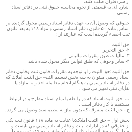
از سردفتران طلب کنند.
اشاره ای به قسمتی از نحوه محاسبه حقوق ثبتی در دفاتر اسناد
رسمی
حقوقي كه وصول آن به عهده دفاتر اسناد رسمي محول گرديده بر
اساس ماده ۵۰ قانون دفاتر اسناد رسمي و مواد ۱۱۸ به بعد قانون
ثبت احصاء گرديده است كه عبارتند از :
حق الثبت
۲- حق التحرير
۳- ماليا ت طبق مقررات مالياتي
۴- ساير وجوهي كه طبق قوانين ديگر محول شده باشد
حق الثبت:حق الثبت را با توجه به مقررات قانون ثبت وقانون دفاتر
اسناد رسمي ميتوان به سه بخش تقسيم الف– حق الثبت املاك كه
در دفاتر اسناد رسمي به هنگام انجام معا مله اخذ و به مازاد يا
بقاياي ثبتی تعبیر می شود .
ب- حق الثبت اسناد كه در رابطه با تمام اسناد مطرح و در ارتباط
مستقيم با كار دفاتر است .
ج - حق الثبت متفرقه كه بدون نياز به تنظیم سند وصول می گردد .
بخش اول – حق الثبت املاک:با عنايت به ماده ۱۱۸ قانون ثبت يكي
از حقوقي كه در ادارات ثبـت و دفاتر اسناد رسمي مي بايست و
صول گردد حق الثبت املاك است كه طبق ماده ۱۱۹ ثبت وصول