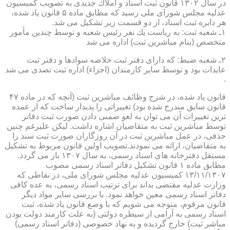
در سال ۱۳۰۲ قانون ثبت اسناد و املاك جدیدی به تصویب كمیسیون
عدلیه مجلس شورای ملی رسید كه مطابق ماده ۵ قانون یاد شده،
هر دایره ثبت اسناد، از دو قسمت زیر تشكیل می شد.
۱ـ شعبه ثبت: به ریاست یك نفر رئیس شعبه و توسط چندین مأمور
متخصص (بنام مباشرین ثبت) اداره می شد
۲ـ شعبه ضبط: كه دارای دفتر ثبت خلاصه سوادها و دفتر ثبت
عایدات بود و توسط سایر كارمندان (اجزاء) اداره ثبت تصدی می شد
.
قانون یاد شده، در شرح وظائف مباشرین ثبت (آنچه كه در ماده ۴۷
قانون سابق مندرج شده بود) تغییراتی را پدیدار ساخت كه از عمده
ترین تغییرات آن می توان به لغو ضمنی دادن صورت ثبت دفاتر
توسط مباشرین ثبت به متقاضیان اشاره داشت. لیكن علیرغم چنین
حذفی، در عمل مباشرین ثبت در آن روزگاران صورت ثبت سند را
به متقاضیان، ارائه می نمودند.تصویب اولین قانون مربوط به تشكیل
مستقل دفترخانه های اسناد رسمی، به سال ۱۳۰۷ باز می گردد.
مطابق ماده ۱ قانون تشكیل دفاتر اسناد رسمی مصوب
۱۳/۱۱/۱۳۰۷ كمیسیون عدلیه مجلس شورای ملی، در نقاطی كه
وزارت عدلیه مقتضی بداند برای ترتیب اسناد رسمی، به عده كافی
دفاتر اسناد رسمی معین خواهد نمود. با بررسی سایر مواد دیگر
قانون مرقوم، متوجه می شویم كه با وضع قانون یاد شده، ثبت
اسناد رسمی به آرامی از سیطره دولتی (به علت كارمند دولت بودن
مباشر ثبت) خارج گردیده و به نهاد خصوصی (دفاتر اسناد رسمی)