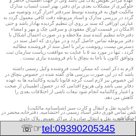
عهده مراکز تعویض پلاک می باشد ولی از جهت اطمینان خاطر و
جلوگیری از مشکلات بعدی برای دفتر، بهتر است انتساب مدارک
مالکیت فوق به فروشنده توسط سردفتر احراز گردد وتوصیه می
گردد در بررسی مدارک و اسناد مربوطه دقت کافی معمول گردد به
عبارتی اوراقی که سند بر روی آن تنظیم گردیده بهادار باشد و حتی
الامکان در قسمت اوراق مفقودی و سرقتی چک و مهر و امضاء
دفترخانه تنظیم کننده سند ملاحظه و در صورت احتمال اشکال با
دفتر مربوطه تماس حاصل گردد و در مواردی که اصل سند در
دسترس نیست رونوشت برابر با اصل سند از فروشنده مطالبه
گردد ، تنها در مورد بند ۵ با عنایت به موافقت ریاست سازمان ثبت
وتوافق کانون با ناجا به بنچاق با نام فروشنده نیازی نیست .
لازم به ذکر است که ممکن است فروشنده وکیل رسمی داشته
باشد که در این صورت بررسی های گفته شده در خصوص بنچاق در
این خصوص نیز لازم است گرچه قانونا تائیدیه وکالتنامه ها به عهده
دفاتر نمی باشد ولی هرنوع اقدامی که در حصول اطمینان از صحت
و اعتبار وکالتنامه انجام شود تبعات ناشی از اختلافات بعدی را
کاهش می دهد.
۲-تائیدیه نقل و انتقال و کارت سبز (شناسنامه مالکیت)
تلفن تماس فوری
دفتر اسناد رسمی در احتشامیه, دفترخانه,محضر در
احتشامیه
برگ تائیدیه نقل و انتقال صادره از مراکز تعویض پلاک حاوی
مشخصات کامل خودرو اعم از نوع ، سیستم ، مدل ، رنگ ، شماره
☞☏
tel:09390205345
موتور و شاسی ، تیپ و بخصوس شماره شناسه خودرو ( VIN ) در
صدر صفحه و مشخصات فروشنده و خریدار اعم از مشخصات