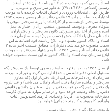
اسناد رسمی كه به موجب ماده ۳ آئین نامه قانون دفاتر اسناد
رسمی (اصلاحی ۲۷/۱۱/۱۳۶۰) به طور سراسری و عمومی، از
طریق آگهی، امتحانات ورودی و اختبار، انتخاب گردیده یا به موجب
اختیارات حاصله از ماده ۶۹ قانون دفاتر اسناد رسمی مصوب ۱۳۵۴
توسط سردفتر بازنشسته و از كارافتاده یا ورثه سردفتر متوفی یا
متوفاه معرفی و توسط كمیسیون منتخب از آنان اختبار به عمل
آمده و پس از اخذ نظر مشورتی كانون سردفتران و دفتریاران،
دادستان محل یا دادگاه بخش (حسب مورد) توسط سازمان ثبت
اسناد و املاك كشور پیشنهاد و با ابلاغ ریاست قوه قضائیه به این
سمت منصوب خواهند شد. دفتریاران، مطابق قسمت اخیر ماده ۳
قانون دفاتر اسناد رسمی ۱۳۵۴، بنا به پیشنهاد سردفتر و به موجب
ابلاغ سازمان ثبت اسناد و املاك كشور به این سمت منصوب خواهند
شد .
از سال ۱۳۵۴ به بعد، دفترخانه اسناد رسمی توسط یك سردفتر (كه
مسئول اصلی دفترخانه می باشد) اداره می گردد و غیر از نامبرده،
سازمان اداری دفترخانه مركب از یك دفتریار اول (كه معاون
سردفتر و نماینده سازمان ثبت اسناد واملاك می باشد) و عنداللزوم
یك دفتریار دوم (كه در غیاب دفتریار اول، به عنوان جانشین قانونی
دفتریار انجام وظیفه خواهد نمود و در سایر موارد به عنوان كارمند
دفترخانه محسوب می گردد) و تعدادی كارمند (سندنویس، ثبات
واپراتور كامپیوتر و كارمند خدماتی) خواهد بود .
تاریخچه شكل گیری دفاتر اسناد رسمی: