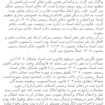
واگذار می گردد. و براساس همین طرز تفكر است (برداشتن بار
تنظیم سند از روی دوش دولت) است كه دفاتر اسناد رسمی شكل
می گیرد، علی رغم اینكه صلاحیت دفاتر در آن زمان محلی بوده
است. به عبارت دیگر اولین اقدام مربوط به خصوصی سازی تنظیم
اسناد مراجعان، به قانون دفاتر اسناد رسمی سال ۱۳۰۷ باز می
گردد. علاوه بر آنكه اسناد در اداره ثبت رسمیت می یافت، دفاتر
اسناد رسمی نیز مبادرت به رسمیت دادن اسناد عادی مردم می
نمودند.
در آن زمان، هر دفتر اسناد رسمی مركب از یك نفر صاحب دفتر و
لااقل یك نفر نماینده اداره ثبت اسناد بوده است. با تصویب قانون
ثبت اسناد و املاك مصوب ۲۰/۱/۱۳۰۸، قانون دفاتر اسناد رسمی
مصوب ۱۳۰۷ عملاً منسوخ می گردد .
نحوه نگارش قانون مرقوم (قانون ثبت اسناد واملاك ۱۳۰۸) این
مسأله را به ذهن تداعی می نماید كه قانونگذار وقت، به نوعی قانون
ثبت اسناد مصوب ۱۳۰۲ شمسی را با قانون تشكیل دفاتر اسناد
رسمی مصوب ۱۳۰۷ تلفیق نموده و حوزه صلاحیت محلی دفاتر
اسناد رسمی را از حالت محدود به حالت نامحدود تبدیل نموده است.
مضافاً مطابق ماده ۲۰۳ قانون جدیدالتصویب، وظیفه نمایندگان
اداره ثبت در دفاتر اسناد رسمی (اسلاف دفتریاران) در مورد
معاملات راجع به عین یا منافع املاك ثبت شده، اخذ حق الثبت سند
نقل و انتقال املاك و الصاق نمودن تمبر معادل آن به سند انتقالی و
ابطال تمبر مربوطه و ارسال سند به اداره ثبت محل وقوع ملك بوده
است تا اجزاء ثبت (كارمندان مستقر در اداره ثبت محل وقوع ملك)