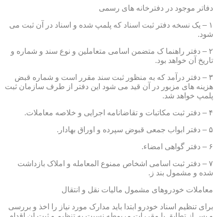
دفاتر موجود در دفترخانه های رسمی
۱ – یک نسخه دفتر ثبت اسناد که پلمپ شده و اسناد در آن ثبت می
شود.
۲ – دفتر راهنما ک متضمن اسامی متعاملین و نوع سند و شماره و
تاریخ آن خواهد بود.
۳ – دفتر درآمد که به منظور ثبت سند مقرر است و شماره قبض
هزینه های مزبور در آن قید می شود این دفتر از طرف سازمان ثبت
پلمپ خواهد شد.
۴ – دفتر ثبت مکاتبات و تقاضانامه اجرایی و خلاصه معاملات.
۵ – دفتر ابواب جمعی قبوض سپرده و اوراق بهادار.
۶ – دفتر گواهی امضاء.
۷ – دفتر ثبت اسامی اشخاص ممنوع المعامله و املاک بازداشت
شده و مشمول بند ز.
معاملات خودروهای مشمول مالیات نقل و انتقال
برای تنظیم اسناد خودرو ابتدا باید مدارک مورد نیاز را اخذ و بررسی
و پس از تطابق با مقررات مربوطه نسبت به تنظیم و ثبت ان اقدام