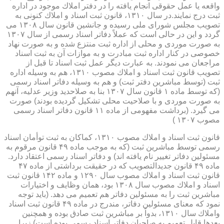
واقعه یا عمل حقوقی انجام یافته را در دفتر املاك موجود در اداره
ثبت درج نمایند.در سال ۱۳۱۰، قانون ثبت اسناد و املاك كنونی به
تصویب مجلس شورای ملی رسیده و جانشین قانون سال ۱۳۰۸ می
گردد و این در حالی است كه عملاً دفاتر اسناد رسمی از سال ۱۳۰۷
به صورت موردی و محلی از اداره ثبت منتزع شده و به صورت نهاد
خصوصی در كنار اداره ثبت مبادرت و به موازات آن به ثبت اسناد
مراجعان می نمودند. به عبارت دیگر عمل ثبت اسناد تا قبل از
تصویب قانون ثبت اسناد و املاك مصوب ۱۳۱۰، هم به وسیله اداره
ثبت (توسط مباشرین دفتر ثبت) و هم به وسیله دفاتر اسناد رسمی
(كه توسط ماده ۱ قانون سال ۱۳۰۷ بنا به صلاحدید وزیر عدلیه، آنهم
به صورت موردی و با صلاحیت محلی تشكیل گردیده بودند) صورت
می گیرد. (برداشت مفهومی از ماده ۱۱ قانون دفاتر اسناد رسمی
مصوب ۱۳۰۷ )
قانون ثبت اسناد و املاك مصوب ۱۳۱۰، كماكان به ثبت توأمان اسناد
رسمی توسط مباشرین ثبت (كه به موجب ماده ۴۹ قانون مرقوم به
مسئولین دفاتر تغییر نام یافته اند) و دفاتر اسناد رسمی اعتقاد دارد.
ماده ۴۹ قانون جدیدالتصویب كه در حقیقت برداشتی از ماده ۴۷
قانون ثبت اسناد و املاك مصوب سال ۱۲۹۰ و ماده ۱۴۲ قانون ثبت
اسناد و املاك مصوب سال ۱۳۰۸ بود، همان وظایف و اختیارات
مباشرین ثبت را به مسئولین دفاتر هم تعمیم می دهد. (باید توجه
نمود كه معنای مسئولین دفاتر، مندرج در ماده ۴۹ قانون ثبت اسناد
واملاك سال ۱۳۱۰، بدواً بر مباشرین ثبت صادق بوده و همچنین
بعدها قابل تعمیم به صاحبان دفاتر اسناد رسمی بوده است) زیرا