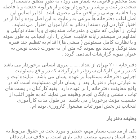
سند محکم و قانونی به شمار می رود ، به طور مطلق بایستی از
صحت در ثبت و نوشتار برخوردار بوده و از هرگونه خدشه و یا فاصله
و یا حاشیه نویسی و نواقص مثلی مصون باشد . لذا بر اساس این
اصل اغلب دفترخانه ها مرعی به رعایت به این اصل بوده و لذا از در
اختیار گذاردن این دسته ازدفاتر به کارآموزان احتراز می نمایند .
لیکن از آنجایی که متون و مندرجات سند بنچاق و یا اسناد توکیلی و
امثالهم در سیستم رایانه قابلیت اصلاح را دارد اینجانب به طور نمونه
و با نظارت کامل مسئولین ( منشی ها ) اقدام به تنظیم چند فقره
سند توکیل و سند بیع نموده که متن آن به صورت دست نویس به
عنوان نمونه گزارشات ایفادمی گردد .
دفترخانه ۲۰۰ تهران از تعداد ........ نیروی انسانی برخوردار می باشد
که در رأس کارکنان سردفتر قرارگرفته که در واقع مسئولیت
اجرایی دفترخانه مستقیماً بر عهده ایشان می باشد . نماینده ثبت و
به عبارتی دیگر دفتر یار بعد از ایشان دارای مسئولیت است که در
واقع معاونت دفترخانه را بر عهده دارد . بقیه کارکنان در پست های
ثبات ، منشی و بایگان انجام وظیفه می نمایند که به طور اغلب از
جنسیت مؤنث برخوردار می باشند . در طول مدت کارآموزی
اینجانب در بخش امور ثبات مشغول کارورزی بوده ام .
وظیفه دفتر یار
یكی از مناصب بسیار مهم، خطیر و مورد بحث در حقوق مربوط به
دفاتر اسناد رسمی، منصب دفتر یاری است. برخلاف سران دفاتر