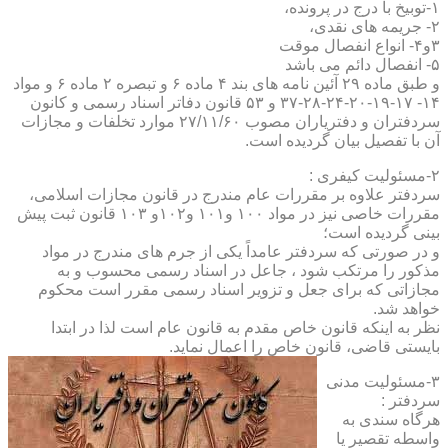
۱-توبیخ با درج در پرونده،
۲- جریمه های نقدی،
۳و۴- انواع انفصال موقت
۵- انفصال دائم می باشد
و طبق ماده ۲۹ آئین نامه های بند ۴ ماده ۶ و تبصره ۲ ماده ۶ و مواد
۱۴- ۱۷-۱۹-۲۰-۲۴-۲۸-۳۷ و ۵۳ قانون دفاتر اسناد رسمی و کانون
سردفتران و دفتریاران مصوب ۲۷/۱۱/۶۰ موارد تخلفات و مجازات
آن با تفصیل بیان گردیده است.
۲-مسئولیت کیفری :
سردفتر علاوه بر مقررات عام مندرج در قانون مجازات اسلامی،
مقررات خاصی نیز در مواد ۱۰۰ و۱۰۱ و۱۰۲و ۱۰۳ قانون ثبت پیش
بینی گردیده است؛
و در صورتی که سردفتر عامداً یکی از جرم های مندرج در مواد
مذکور را مرتکب شود ، جاعل در اسناد رسمی محسوب و به
مجازاتی که برای جعل و تزویر اسناد رسمی مقرر است محکوم
خواهد شد.
نظر به اینکه قانون خاص مقدم به قانون عام است لذا در ابتدا
بایستی قاضی، قانون خاص را اعمال نماید.
۳-مسئولیت مدنی
سردفتر :
هرگاه سندی به
واسطه تقصیر یا