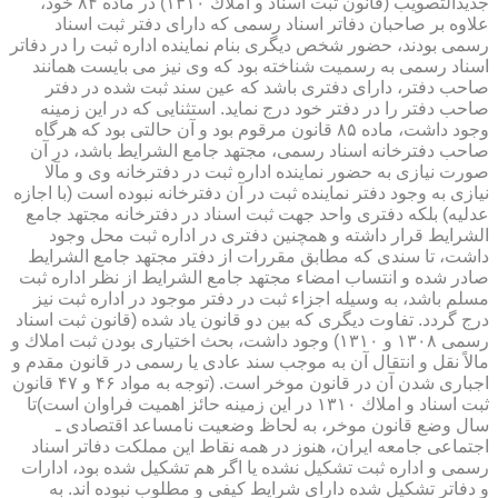
جدیدالتصویب (قانون ثبت اسناد و املاك ۱۳۱۰) در ماده ۸۴ خود،
علاوه بر صاحبان دفاتر اسناد رسمی كه دارای دفتر ثبت اسناد
رسمی بودند، حضور شخص دیگری بنام نماینده اداره ثبت را در دفاتر
اسناد رسمی به رسمیت شناخته بود كه وی نیز می بایست همانند
صاحب دفتر، دارای دفتری باشد كه عین سند ثبت شده در دفتر
صاحب دفتر را در دفتر خود درج نماید. استثنایی كه در این زمینه
وجود داشت، ماده ۸۵ قانون مرقوم بود و آن حالتی بود كه هرگاه
صاحب دفترخانه اسناد رسمی، مجتهد جامع الشرایط باشد، در آن
صورت نیازی به حضور نماینده اداره ثبت در دفترخانه وی و مآلا
نیازی به وجود دفتر نماینده ثبت در آن دفترخانه نبوده است (با اجازه
عدلیه) بلكه دفتری واحد جهت ثبت اسناد در دفترخانه مجتهد جامع
الشرایط قرار داشته و همچنین دفتری در اداره ثبت محل وجود
داشت، تا سندی كه مطابق مقررات از دفتر مجتهد جامع الشرایط
صادر شده و انتساب امضاء مجتهد جامع الشرایط از نظر اداره ثبت
مسلم باشد، به وسیله اجزاء ثبت در دفتر موجود در اداره ثبت نیز
درج گردد. تفاوت دیگری كه بین دو قانون یاد شده (قانون ثبت اسناد
رسمی ۱۳۰۸ و ۱۳۱۰) وجود داشت، بحث اختیاری بودن ثبت املاك و
مالاً نقل و انتقال آن به موجب سند عادی یا رسمی در قانون مقدم و
اجباری شدن آن در قانون موخر است. (توجه به مواد ۴۶ و ۴۷ قانون
ثبت اسناد و املاك ۱۳۱۰ در این زمینه حائز اهمیت فراوان است)تا
سال وضع قانون موخر، به لحاظ وضعیت نامساعد اقتصادی ـ
اجتماعی جامعه ایران، هنوز در همه نقاط این مملكت دفاتر اسناد
رسمی و اداره ثبت تشكیل نشده یا اگر هم تشكیل شده بود، ادارات
و دفاتر تشكیل شده دارای شرایط كیفی و مطلوب نبوده اند. به