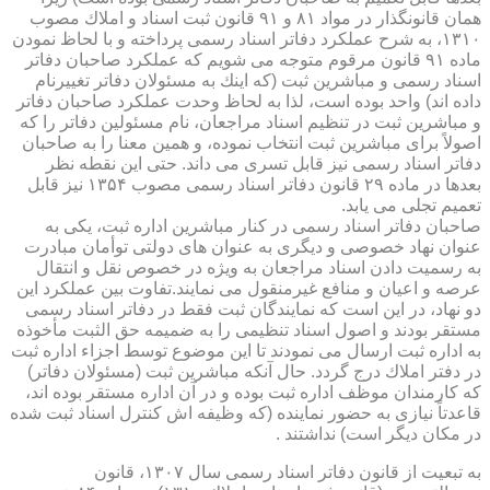
همان قانونگذار در مواد ۸۱ و ۹۱ قانون ثبت اسناد و املاك مصوب
۱۳۱۰، به شرح عملكرد دفاتر اسناد رسمی پرداخته و با لحاظ نمودن
ماده ۹۱ قانون مرقوم متوجه می شویم كه عملكرد صاحبان دفاتر
اسناد رسمی و مباشرین ثبت (كه اینك به مسئولان دفاتر تغییرنام
داده اند) واحد بوده است، لذا به لحاظ وحدت عملكرد صاحبان دفاتر
و مباشرین ثبت در تنظیم اسناد مراجعان، نام مسئولین دفاتر را كه
اصولاً برای مباشرین ثبت انتخاب نموده، و همین معنا را به صاحبان
دفاتر اسناد رسمی نیز قابل تسری می داند. حتی این نقطه نظر
بعدها در ماده ۲۹ قانون دفاتر اسناد رسمی مصوب ۱۳۵۴ نیز قابل
تعمیم تجلی می یابد.
صاحبان دفاتر اسناد رسمی در كنار مباشرین اداره ثبت، یكی به
عنوان نهاد خصوصی و دیگری به عنوان های دولتی توأمان مبادرت
به رسمیت دادن اسناد مراجعان به ویژه در خصوص نقل و انتقال
عرصه و اعیان و منافع غیرمنقول می نمایند.تفاوت بین عملكرد این
دو نهاد، در این است كه نمایندگان ثبت فقط در دفاتر اسناد رسمی
مستقر بودند و اصول اسناد تنظیمی را به ضمیمه حق الثبت مأخوذه
به اداره ثبت ارسال می نمودند تا این موضوع توسط اجزاء اداره ثبت
در دفتر املاك درج گردد. حال آنكه مباشرین ثبت (مسئولان دفاتر)
كه كارمندان موظف اداره ثبت بوده و در آن اداره مستقر بوده اند،
قاعدتاً نیازی به حضور نماینده (كه وظیفه اش كنترل اسناد ثبت شده
در مكان دیگر است) نداشتند .
به تبعیت از قانون دفاتر اسناد رسمی سال ۱۳۰۷، قانون