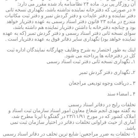
آن روزگار پی برد. ماده ۲۴ نظامنامه یاد شده مقرر می دارد:
« در صورتی كه دفترخانه نماینده نداشته باشد، نگهداری نسخه ثانی
دفتر نماینده و دفتر عایدات و دفتر گردش تمبر و دفتر ثبت مكاتبات
مندرج در ماده ۲۳ قانون دفتر اسناد رسمی به عهده دفتریار خواهد
بود و چنانچه دفترخانه با داشتن دفتریار نماینده هم داشته باشد،
سوای نسخه ثانی دفتر اسناد رسمی و دفتر گردش تمبر (كه به عهده
نماینده خواهد بود) نگهداری سایر دفاتر فوق به عهده دفتریار است .
اینك به طور اختصار به شرح وظایف چهارگانه نمایندگان اداره ثبت
كل در دفترخانه ها پرداخته می شود.
۱ـ نگهداری نسخه ثانی دفتر ثبت اسناد رسمی
۲ـ نگهداری دفتر گردش تمبر
۳ ـ دریافت وجوه تودیعی مراجعان
۴ ـ امضاء سند
تخلفات رایج در دفاتر اسناد رسمی
به گفته مهدی انجم شعاع معاون امور اسناد سازمان ثبت اسناد و
املاک کشور که در مورخ ۲۳/۱۱/۹۱ در گفتگو با ایرنا مطرح شد،
آماری از حیث فراوانی تخلفات دفاتر در اختیار سازمان ثبت نمی
باشد.
۱- تخلفات به ضرر مراجعین: شایع ترین تخلف در دفاتر اسناد رسمی