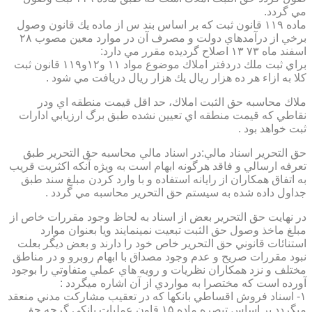
مي گردد.
ماده ۱۱۹ قانون ثبت كه بر اساس بند س از ماده يك قانون وصول
برخي از درآمدهاي دولت و مصرف آن در موارد معين مصوب ۲۸
اسفند ماه ۷۳ ۱۳ اصلاح گرديده مقرر مي دارد:
براي ثبت ملك دردفتر املاك موضوع مواد ۱۱ و۱۲و۱۱۹ قانون ثبت
كلا به ازاء هر ده هزار ريال يك هزار ريال دريافت مي شود .
ملاك محاسبه حق الثبت املاك، حد اقل قيمت منطقه اي ودر
نقاطي كه قيمت منطقه اي تعيين نشده طبق برگ ارزيابي ادارات
ثبت خواهد بود .
حق التحرير اسناد مالي:در اسناد مالي محاسبه حق التحرير طبق
تعرفه ارسالي و فاقد هرگونه ابهام است به ويژه آنكه اكثريت قريب
به اتفاق همكاران از رايانه استفاده و با وارد كردن مبلغ سند طبق
جداول داده شده به سيستم حق التحرير محاسبه مي گردد .
در نهايت حق التحرير بعض از اسناد به لحاظ وجود مقررات خاص از
مبلغ ماخذ وصول حق الثبت تبعيت نمينمايند ويا بعنوان موارد
استنائات قانوني حق التحرير خاص خود را دارند و بعض ديگر بعلت
نبود مقررات صريح و عدم وجود مصداق با ابهام روبرو و در مناطق
مختلف و نزد همكاران نظريات و رويه هاي عملي متفاوتي را بوجود
آورده است كه مختصرا به مواردي از آن اشاره ميگردد :
۱- اسناد فروش اقساطي بانكها كه در تعقيب مشاركت مدني منعقد
ميگردد بر اساس تبصره ماده ۱۵ قاون عمليات بانكي گرچه حق