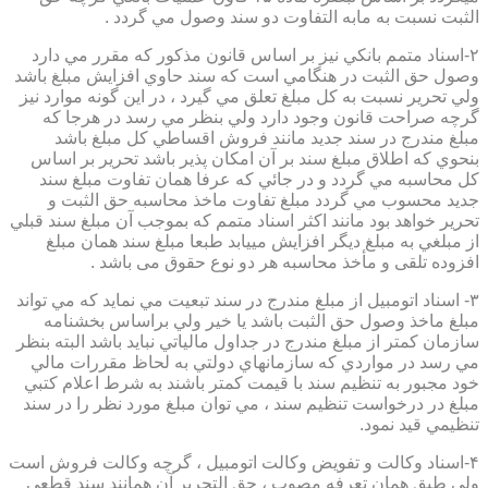
الثبت نسبت به مابه التفاوت دو سند وصول مي گردد .
۲-اسناد متمم بانكي نيز بر اساس قانون مذكور كه مقرر مي دارد
وصول حق الثبت در هنگامي است كه سند حاوي افزايش مبلغ باشد
ولي تحرير نسبت به كل مبلغ تعلق مي گيرد ، در اين گونه موارد نيز
گرچه صراحت قانون وجود دارد ولي بنظر مي رسد در هرجا كه
مبلغ مندرج در سند جديد مانند فروش اقساطي كل مبلغ باشد
بنحوي كه اطلاق مبلغ سند بر آن امكان پذير باشد تحرير بر اساس
كل محاسبه مي گردد و در جائي كه عرفا همان تفاوت مبلغ سند
جديد محسوب مي گردد مبلغ تفاوت ماخذ محاسبه حق الثبت و
تحرير خواهد بود مانند اكثر اسناد متمم كه بموجب آن مبلغ سند قبلي
از مبلغي به مبلغ ديگر افزايش مييابد طبعا مبلغ سند همان مبلغ
افزوده تلقی و مأخذ محاسبه هر دو نوع حقوق می باشد .
۳- اسناد اتومبيل از مبلغ مندرج در سند تبعيت مي نمايد كه مي تواند
مبلغ ماخذ وصول حق الثبت باشد يا خير ولي براساس بخشنامه
سازمان كمتر از مبلغ مندرج در جداول مالياتي نبايد باشد البته بنظر
مي رسد در مواردي كه سازمانهاي دولتي به لحاظ مقررات مالي
خود مجبور به تنظيم سند با قيمت كمتر باشند به شرط اعلام كتبي
مبلغ در درخواست تنظيم سند ، مي توان مبلغ مورد نظر را در سند
تنظيمي قيد نمود.
۴-اسناد وكالت و تفويض وكالت اتومبيل ، گرچه وكالت فروش است
ولي طبق همان تعرفه مصوب ، حق التحرير آن همانند سند قطعي