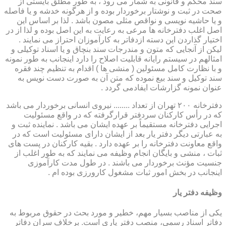
سند محکم و قانونی به شمار می رود ، به طور مطلق بایستی از
صحت در ثبت و نوشتار برخوردار بوده و از هرگونه خدشه و یا فاصله
و یا حاشیه نویسی و نواقص مثلی مصون باشد . لذا بر اساس این
اصل اغلب دفترخانه ها مرعی به رعایت به این اصل بوده و لذا از در
اختیار گذاردن این دسته ازدفاتر به کارآموزان احتراز می نمایند .
لیکن از آنجایی که متون و مندرجات سند بنچاق و یا اسناد توکیلی و
امثالهم در سیستم رایانه قابلیت اصلاح را دارد اینجانب به طور نمونه
و با نظارت کامل مسئولین ( منشی ها ) اقدام به تنظیم چند فقره
سند توکیل و سند بیع نموده که متن آن به صورت دست نویس به
عنوان نمونه گزارشات ایفادمی گردد .
دفترخانه ۲۰۰ تهران از تعداد ........ نیروی انسانی برخوردار می باشد
که در رأس کارکنان سردفتر قرارگرفته که در واقع مسئولیت
اجرایی دفترخانه مستقیماً بر عهده ایشان می باشد . نماینده ثبت و
به عبارتی دیگر دفتر یار بعد از ایشان دارای مسئولیت است که در
واقع معاونت دفترخانه را بر عهده دارد . بقیه کارکنان در پست های
ثبات ، منشی و بایگان انجام وظیفه می نمایند که به طور اغلب از
جنسیت مؤنث برخوردار می باشند . در طول مدت کارآموزی
اینجانب در بخش امور ثبات مشغول کارورزی بوده ام .
وظیفه دفتر یار
یكی از مناصب بسیار مهم، خطیر و مورد بحث در حقوق مربوط به
دفاتر اسناد رسمی، منصب دفتر یاری است. برخلاف سران دفاتر