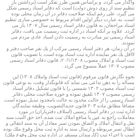
واگذار می گردد. و براساس همین طرز تفكر است (برداشتن بار
تنظیم سند از روی دوش دولت) است كه دفاتر اسناد رسمی شكل
می گیرد، علی رغم اینكه صلاحیت دفاتر در آن زمان محلی بوده
است. به عبارت دیگر اولین اقدام مربوط به خصوصی سازی تنظیم
اسناد مراجعان، به قانون دفاتر اسناد رسمی سال ۱۳۰۷ باز می
گردد. علاوه بر آنكه اسناد در اداره ثبت رسمیت می یافت، دفاتر
اسناد رسمی نیز مبادرت به رسمیت دادن اسناد عادی مردم می
نمودند.
در آن زمان، هر دفتر اسناد رسمی مركب از یك نفر صاحب دفتر و
لااقل یك نفر نماینده اداره ثبت اسناد بوده است. با تصویب قانون
ثبت اسناد و املاك مصوب ۲۰/۱/۱۳۰۸، قانون دفاتر اسناد رسمی
مصوب ۱۳۰۷ عملاً منسوخ می گردد .
نحوه نگارش قانون مرقوم (قانون ثبت اسناد واملاك ۱۳۰۸) این
مسأله را به ذهن تداعی می نماید كه قانونگذار وقت، به نوعی قانون
ثبت اسناد مصوب ۱۳۰۲ شمسی را با قانون تشكیل دفاتر اسناد
رسمی مصوب ۱۳۰۷ تلفیق نموده و حوزه صلاحیت محلی دفاتر
اسناد رسمی را از حالت محدود به حالت نامحدود تبدیل نموده است.
مضافاً مطابق ماده ۲۰۳ قانون جدیدالتصویب، وظیفه نمایندگان
اداره ثبت در دفاتر اسناد رسمی (اسلاف دفتریاران) در مورد
معاملات راجع به عین یا منافع املاك ثبت شده، اخذ حق الثبت سند
نقل و انتقال املاك و الصاق نمودن تمبر معادل آن به سند انتقالی و
ابطال تمبر مربوطه و ارسال سند به اداره ثبت محل وقوع ملك بوده
است تا اجزاء ثبت (كارمندان مستقر در اداره ثبت محل وقوع ملك)