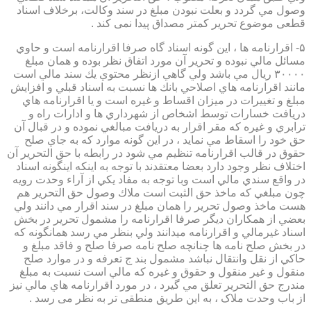
وصول مي گردد و بعلت نبودن مبلغ در سند وكالت، برخلاف اسناد
قطعی موضوع تحریر کمتر مصداق پیدا نمی کند .
۵- اقرارنامه ها ، اين گونه اسناد گاه صرفا اقرارنامه است و حاوي
مسائل مالي نبوده و تحرير آن مورد اتفاق نظر بوده و همان مبلغ
۳۰۰۰۰ ريال مي باشد ولي گاهي ازنظر محتوي يك سند مالي است
مانند اقرارنامه هاي اصلاحي بانك ها نسبت به اسناد قبلي و افزايش
مبلغ و تغييرات در ميزان اقساط و غيره است و يا اقرارنامه هاي
دريافت خسارات توسط اشخاص از شهرداري ها و ادارات راه و
ترابري و غيره كه مقر اقرار به دريافت مبالغي نموده و در قبال آن
حق خود را اسقاط مي نمايد ، در اين گونه موارد كه به جاي صلح
حقوق در قالب اقرارنامه تنظيم مي شود در رابطه با حق التحرير آن
اختلاف نظر وجود دارد بعضا معتقدند با توجه به اينكه اينگونه اسناد
در واقع سندي مالي است وبا توجه به مفاد يكي از آراء وحدت رويه
چون مبلغي كه ماخذ حق الثبت است ملاك وصول حق التحرير هم
هست ماخذ وصول تحرير را همان مبلغ در سند اقرار مي دانند ولي
بعضي از همكاران ديگر صرفا اقرارنامه را مشمول تحرير در بخش
اسناد غيرمالي و اقرارنامه ميدانند ولي بنظر مي رسد همانگونه كه
در بخش صلح نامه ها چنانچه صلح نامه صرفا صلح و فاقد مبلغ و
حاكي از نقل وانتقال نباشد مشمول بند ج تعرفه و در موارد صلح
منقول و غير منقول و حقوق و غيره كه مالي است نسبت به مبلغ
مندرج حق التحرير تعلق مي گيرد ، در مورد اقرارنامه هاي مالي نيز
از باب وحدت ملاک ، به این طریق منطقی تر به نظر می رسد .