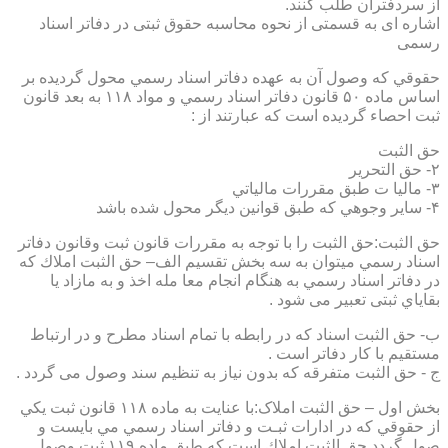
از سردفتران طلب کنند.
اشاره ای به قسمتی از نحوه محاسبه حقوق ثبتی در دفاتر اسناد
رسمی
حقوقي كه وصول آن به عهده دفاتر اسناد رسمي محول گرديده بر
اساس ماده ۵۰ قانون دفاتر اسناد رسمي و مواد ۱۱۸ به بعد قانون
ثبت احصاء گرديده است كه عبارتند از :
حق الثبت
۲- حق التحرير
۳- ماليا ت طبق مقررات مالياتي
۴- ساير وجوهي كه طبق قوانين ديگر محول شده باشد
حق الثبت:حق الثبت را با توجه به مقررات قانون ثبت وقانون دفاتر
اسناد رسمي ميتوان به سه بخش تقسيم الف– حق الثبت املاك كه
در دفاتر اسناد رسمي به هنگام انجام معا مله اخذ و به مازاد يا
بقاياي ثبتی تعبیر می شود .
ب- حق الثبت اسناد كه در رابطه با تمام اسناد مطرح و در ارتباط
مستقيم با كار دفاتر است .
ج - حق الثبت متفرقه كه بدون نياز به تنظیم سند وصول می گردد .
بخش اول – حق الثبت املاک:با عنايت به ماده ۱۱۸ قانون ثبت يكي
از حقوقي كه در ادارات ثبـت و دفاتر اسناد رسمي مي بايست و
صول گردد حق الثبت املاك است كه طبق ماده ۱۱۹ ثبت وصول