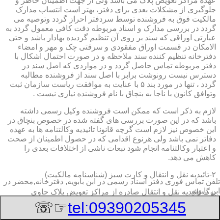
عهده مراکز تعویض پلاک می باشد ولی از جهت اطمینان خاطر و
جلوگیری از مشکلات بعدی برای دفتر، بهتر است انتساب مدارک
مالکیت فوق به فروشنده توسط سردفتر احراز گردد وتوصیه می
گردد در بررسی مدارک و اسناد مربوطه دقت کافی معمول گردد به
عبارتی اوراقی که سند بر روی آن تنظیم گردیده بهادار باشد و حتی
الامکان در قسمت اوراق مفقودی و سرقتی چک و مهر و امضاء
دفترخانه تنظیم کننده سند ملاحظه و در صورت احتمال اشکال با
دفتر مربوطه تماس حاصل گردد و در مواردی که اصل سند در
دسترس نیست رونوشت برابر با اصل سند از فروشنده مطالبه
گردد ، تنها در مورد بند ۵ با عنایت به موافقت ریاست سازمان ثبت
وتوافق کانون با ناجا به بنچاق با نام فروشنده نیازی نیست .
لازم به ذکر است که ممکن است فروشنده وکیل رسمی داشته
باشد که در این صورت بررسی های گفته شده در خصوص بنچاق در
این خصوص نیز لازم است گرچه قانونا تائیدیه وکالتنامه ها به عهده
دفاتر نمی باشد ولی هرنوع اقدامی که در حصول اطمینان از صحت
و اعتبار وکالتنامه انجام شود تبعات ناشی از اختلافات بعدی را
کاهش می دهد.
۲-تائیدیه نقل و انتقال و کارت سبز (شناسنامه مالکیت)
تلفن تماس فوری
دفتر اسناد رسمی در ابن بابویه, دفترخانه,محضر در
ابن بابویه
برگ تائیدیه نقل و انتقال صادره از مراکز تعویض پلاک حاوی
مشخصات کامل خودرو اعم از نوع ، سیستم ، مدل ، رنگ ، شماره
☞☏
tel:09390205345
موتور و شاسی ، تیپ و بخصوس شماره شناسه خودرو ( VIN ) در
صدر صفحه و مشخصات فروشنده و خریدار اعم از مشخصات