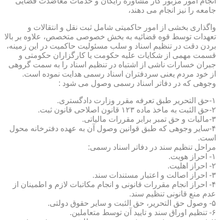
انجام امور مزبور کار مشاوره رایگان و خدمات معاضدت قضایی
جامعه را نیز انجام می دهند،
واگذاری بخشی از امور حاکمیتی شامل ثبت نقل و انتقالات و
تعهدات توسط قوه قضائیه به بخش خصوصی متخصص، علاوه بر بالا
بردن دقت در تنظیم اسناد و سلب مسئولیت حاکمیت در این زمینه،
قسمت مهمی از شکایات علیه حکومت یا کارگزاران حکومتی و
جبران خسارات ناشی از اشتباه در تنظیم اسناد را به سمت گروهی
از خود مردم یعنی سردفتران اسناد رسمی هدایت نموده است.
وجوهی که در دفاتر اسناد رسمی وصول می شود :
۱-حق التحریر طبق تعرفه مقرر وزارت دادگستری.
۲-حق الثبت به ماخذ ماده ۱۲۳ قانون اصلاحی قانون ثبت.
۳-مالیات و حق تمبر برابر مقررات مالیاتی.
۴-سایر وجوهی که طبق قوانین وصول آن به عهده دفترخانه محول
است.
مراحل تنظیم سند در دفاتر اسناد رسمی:
۱- احراز هویت.
۲- احراز اهلیت.
۳- احراز اصالت و اعتبار مستندات سند.
۴- احراز انجام مقررات قانونی و انجام مکاتبات لازم و اطمینان از
عدم منع قانونی تنظیم سند.
۵- وصول حق التحریر، حق الثبت و سایر حقوق دولتی.
۶- تنظیم اوراق سند و تایید آن توسط متعاملین.