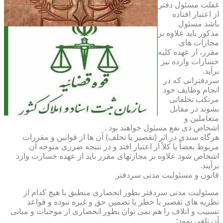
غفلت مسئول دفتر
از اعتبار افتاده
باشد مسئول
مذکور باید علاوه بر
مجازات های
مقرر، از عهده کلیه
خسارات وارده نیز
برآید.
سردفترانی که در
انجام وظایف خود
مرتکب تخلفاتی
بشوند در مقابل
متعاملین و
اشخاص ذی نفع مسئول خواهند بود .
هرگاه سندی در اثر (تقصیر یا تخلف) آن ها از قوانین و مقررات
مربوط بعضاً یا کلاً از اعتبار افتد و در نتیجه ضرری متوجه آن
اشخاص شود علاوه بر مجازتهای مقرر باید از عهده خسارت وارد
برآیند.
قانون و مسئولیت مدنی سردفتر
مسئولیت مدنی سردفتر بطور انحصاری منطبق با هیچ کدام از
نظریه های تقصیر یا خطر یا تضمین حق و غیره نبوده و قواعد
تسبیب و اتلاف را هم نمی توان بطور انحصاری از موجبات و مبانی
آن تلقی نمود؛