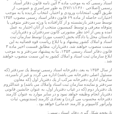
اسناد رسمی كه به موجب ماده ۳ آئین نامه قانون دفاتر اسناد
رسمی (اصلاحی ۲۷/۱۱/۱۳۶۰) به طور سراسری و عمومی، از
طریق آگهی، امتحانات ورودی و اختبار، انتخاب گردیده یا به موجب
اختیارات حاصله از ماده ۶۹ قانون دفاتر اسناد رسمی مصوب ۱۳۵۴
توسط سردفتر بازنشسته و از كارافتاده یا ورثه سردفتر متوفی یا
متوفاه معرفی و توسط كمیسیون منتخب از آنان اختبار به عمل
آمده و پس از اخذ نظر مشورتی كانون سردفتران و دفتریاران،
دادستان محل یا دادگاه بخش (حسب مورد) توسط سازمان ثبت
اسناد و املاك كشور پیشنهاد و با ابلاغ ریاست قوه قضائیه به این
سمت منصوب خواهند شد. دفتریاران، مطابق قسمت اخیر ماده ۳
قانون دفاتر اسناد رسمی ۱۳۵۴، بنا به پیشنهاد سردفتر و به موجب
ابلاغ سازمان ثبت اسناد و املاك كشور به این سمت منصوب خواهند
شد .
از سال ۱۳۵۴ به بعد، دفترخانه اسناد رسمی توسط یك سردفتر (كه
مسئول اصلی دفترخانه می باشد) اداره می گردد و غیر از نامبرده،
سازمان اداری دفترخانه مركب از یك دفتریار اول (كه معاون
سردفتر و نماینده سازمان ثبت اسناد واملاك می باشد) و عنداللزوم
یك دفتریار دوم (كه در غیاب دفتریار اول، به عنوان جانشین قانونی
دفتریار انجام وظیفه خواهد نمود و در سایر موارد به عنوان كارمند
دفترخانه محسوب می گردد) و تعدادی كارمند (سندنویس، ثبات
واپراتور كامپیوتر و كارمند خدماتی) خواهد بود .
تاریخچه شكل گیری دفاتر اسناد رسمی: