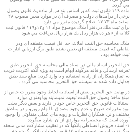
مي گردد.
ماده ۱۱۹ قانون ثبت كه بر اساس بند س از ماده يك قانون وصول
برخي از درآمدهاي دولت و مصرف آن در موارد معين مصوب ۲۸
اسفند ماه ۷۳ ۱۳ اصلاح گرديده مقرر مي دارد:
براي ثبت ملك دردفتر املاك موضوع مواد ۱۱ و۱۲و۱۱۹ قانون ثبت
كلا به ازاء هر ده هزار ريال يك هزار ريال دريافت مي شود .
ملاك محاسبه حق الثبت املاك، حد اقل قيمت منطقه اي ودر
نقاطي كه قيمت منطقه اي تعيين نشده طبق برگ ارزيابي ادارات
ثبت خواهد بود .
حق التحرير اسناد مالي:در اسناد مالي محاسبه حق التحرير طبق
تعرفه ارسالي و فاقد هرگونه ابهام است به ويژه آنكه اكثريت قريب
به اتفاق همكاران از رايانه استفاده و با وارد كردن مبلغ سند طبق
جداول داده شده به سيستم حق التحرير محاسبه مي گردد .
در نهايت حق التحرير بعض از اسناد به لحاظ وجود مقررات خاص از
مبلغ ماخذ وصول حق الثبت تبعيت نمينمايند ويا بعنوان موارد
استنائات قانوني حق التحرير خاص خود را دارند و بعض ديگر بعلت
نبود مقررات صريح و عدم وجود مصداق با ابهام روبرو و در مناطق
مختلف و نزد همكاران نظريات و رويه هاي عملي متفاوتي را بوجود
آورده است كه مختصرا به مواردي از آن اشاره ميگردد :
۱- اسناد فروش اقساطي بانكها كه در تعقيب مشاركت مدني منعقد
ميگردد بر اساس تبصره ماده ۱۵ قاون عمليات بانكي گرچه حق