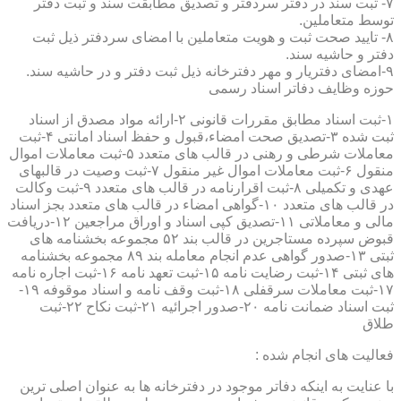
۷- ثبت سند در دفتر سردفتر و تصدیق مطابقت سند و ثبت دفتر
توسط متعاملین.
۸- تایید صحت ثبت و هویت متعاملین با امضای سردفتر ذیل ثبت
دفتر و حاشیه سند.
۹-امضای دفتریار و مهر دفترخانه ذیل ثبت دفتر و در حاشیه سند.
حوزه وظایف دفاتر اسناد رسمی
۱-ثبت اسناد مطابق مقررات قانونی ۲-ارائه مواد مصدق از اسناد
ثبت شده ۳-تصدیق صحت امضاء،قبول و حفظ اسناد امانتی ۴-ثبت
معاملات شرطی و رهنی در قالب های متعدد ۵-ثبت معاملات اموال
منقول ۶-ثبت معاملات اموال غیر منقول ۷-ثبت وصیت در قالبهای
عهدی و تکمیلی ۸-ثبت اقرارنامه در قالب های متعدد ۹-ثبت وکالت
در قالب های متعدد ۱۰-گواهی امضاء در قالب های متعدد بجز اسناد
مالی و معاملاتی ۱۱-تصدیق کپی اسناد و اوراق مراجعین ۱۲-دریافت
قبوض سپرده مستاجرین در قالب بند ۵۲ مجموعه بخشنامه های
ثبتی ۱۳-صدور گواهی عدم انجام معامله بند ۸۹ مجموعه بخشنامه
های ثبتی ۱۴-ثبت رضایت نامه ۱۵-ثبت تعهد نامه ۱۶-ثبت اجاره نامه
۱۷-ثبت معاملات سرقفلی ۱۸-ثبت وقف نامه و اسناد موقوفه ۱۹-
ثبت اسناد ضمانت نامه ۲۰-صدور اجرائیه ۲۱-ثبت نکاح ۲۲-ثبت
طلاق
فعالیت های انجام شده :
با عنایت به اینکه دفاتر موجود در دفترخانه ها به عنوان اصلی ترین