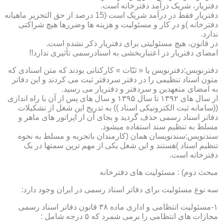
دفتریار، شریک درآمد دفترخانه است.
دفتریار فقط در درآمد شریک است (15 درصد از حق التحریر ماهیانه
دفترخانه )و در کار و مسئولیت و هزینه ها وضررها هیچ شراکتی
ندارد.
در قانون، هیچ مسئولیتی برای دفتریار ذکر نشده است.
امضای دفتریار در اعتباربخشی به اسنادرسمی تأثیری ندارد!!
دفترنویس:دفترنویس یا « ثبّات » کارکنانی بودند که متن اسنادی که
متون اسناد تنظیمی را در دفتر سردفتر ثبت می کردند و این دفاتر
به امضای متعهدین و سردفتر و دفتریار می رسید.
از سال های ۱۳۹۲ تا سال ۱۳۹۵ و سال های پس از آن با راه اندازی
((سامانه ثبت الکترونیکی اسناد )) به تدریج این شغل از تشکیلات
دفاتر اسناد رسمی حذف گردید و بجای آن از اپراتور های ماهر و
مسلط به تنظیم سند استفاده میشود.
سندنویس:سندنویسان همان (کارمندان باتجربه و مسلط به نحوه
تنظیم اسناد )هستند و این شغل یکی از مهم ترین سمتها در یک
دفترخانه است.
مبحث دوم) : مسئولیت های دفترخانه
سه نوع مسئولیت برای دفاتر اسناد رسمی در ایران وجود دارد:
۱-مسئولیت انتظامی و اداری ماده ۳۸ قانون دفاتر اسناد رسمی
مجازات های انتظامی را برمی شمرد که ۵ درجه شامل :