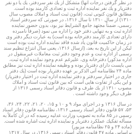
در نظر گرفتن درجات آنها) متشكل از یك نفر سردفتر، یك یا دو نفر
دفتریار و یك نفر نماینده اداره ثبت و تعدادی كارمند بوده است.
مطابق قانون كنونی ثبت، (قانون ثبت اسناد و املاك مصوب سال
۱۳۱۰) از سال ۱۳۱۰ تا سال ۱۳۱۶، در صورتی كه سردفتر اسناد
رسمی، ضمناً مجتهد جامع الشرایط نیز بود، بدون حضور نماینده
اداره ثبت و به تنهایی دفتر خود را اداره می نمود (صرفاً نامبرده
دارای تعدادی كارمند دفترخانه بوده است) به عبارت دیگر دفتر وی
در زمان حاكمیت قانون یاد شده فاقد نماینده اداره ثبت بوده است
لیكن از این تاریخ به بعد، (ازسال ۱۳۱۶، یعنی سال انتزاع تنظیم سند
رسمی از اداره ثبت و عدم وجود دفتر ثبت معاملات غیرمنقول در
اداره مذكور) دفترخانه وی، علیرغم عدم وجود نماینده اداره ثبت،
می بایست دارای دفتریار بوده و وظیفه نماینده اداره ثبت نیز مطابق
ماده ۲۴ نظامنامه آتی الذكر بر عهده دفتریار بوده است (یك دفتر
جاری در اختیار سردفتر و دفتر نماینده اداره ثبت در اختیار دفتریار)
و این یكی از تفاوت هایی است كه بین قانون ثبت اسناد و املاك
مصوب ۱۳۱۰ از یك طرف و قانون دفاتر اسناد رسمی ۱۳۱۶ از
طرف دیگر وجود داشته است .
در سال ۱۳۱۶ و در اجرای مواد ۹ و ۱۰ و ۱۵، ۲۰، ۲۱، ۲۲، ۲۴، ۳۶،
۵۳، ۵۷ قانون دفاتر اسناد رسمی ۱۳۱۶، نظامنامه قانون دفاتر اسناد
رسمی در ۸۵ ماده به تصویب وزارت عدلیه رسیده كه در آن كاملاً به
مسأله تفكیك عملكرد دفتریار و نماینده اداره ثبت اشاره شده است.
(ماده ۲۴ و ۲۵ نظامنامه مزبور)
براساس ماده ۴۷ قانون دفاتر اسناد رسمی ۱۳۱۶، در سال ۱۳۱۷