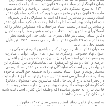
همان قانونگذار در مواد ۸۱ و ۹۱ قانون ثبت اسناد و املاك مصوب
۱۳۱۰، به شرح عملكرد دفاتر اسناد رسمی پرداخته و با لحاظ نمودن
ماده ۹۱ قانون مرقوم متوجه می شویم كه عملكرد صاحبان دفاتر
اسناد رسمی و مباشرین ثبت (كه اینك به مسئولان دفاتر تغییرنام
داده اند) واحد بوده است، لذا به لحاظ وحدت عملكرد صاحبان دفاتر
و مباشرین ثبت در تنظیم اسناد مراجعان، نام مسئولین دفاتر را كه
اصولاً برای مباشرین ثبت انتخاب نموده، و همین معنا را به صاحبان
دفاتر اسناد رسمی نیز قابل تسری می داند. حتی این نقطه نظر
بعدها در ماده ۲۹ قانون دفاتر اسناد رسمی مصوب ۱۳۵۴ نیز قابل
تعمیم تجلی می یابد.
صاحبان دفاتر اسناد رسمی در كنار مباشرین اداره ثبت، یكی به
عنوان نهاد خصوصی و دیگری به عنوان های دولتی توأمان مبادرت
به رسمیت دادن اسناد مراجعان به ویژه در خصوص نقل و انتقال
عرصه و اعیان و منافع غیرمنقول می نمایند.تفاوت بین عملكرد این
دو نهاد، در این است كه نمایندگان ثبت فقط در دفاتر اسناد رسمی
مستقر بودند و اصول اسناد تنظیمی را به ضمیمه حق الثبت مأخوذه
به اداره ثبت ارسال می نمودند تا این موضوع توسط اجزاء اداره ثبت
در دفتر املاك درج گردد. حال آنكه مباشرین ثبت (مسئولان دفاتر)
كه كارمندان موظف اداره ثبت بوده و در آن اداره مستقر بوده اند،
قاعدتاً نیازی به حضور نماینده (كه وظیفه اش كنترل اسناد ثبت شده
در مكان دیگر است) نداشتند .
به تبعیت از قانون دفاتر اسناد رسمی سال ۱۳۰۷، قانون