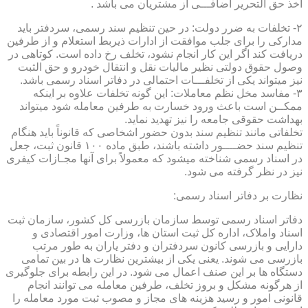
اخذ حق التحریر اضافـــی از مشتریان می باشد .
۲- تخلفات به ضرر دولت: در حین تنظیم سند رسمی، سردفتر باید
مدارکی را برای جلب موافقت از ادارات ذیربط استعلام و از طرفین
دریافت کند اگر این کار انجام نشود، تخلف رخ داده است. کوتاهی در
وصول حقوق دولتی نظیر مالیات نقل و انتقال خودرو و حق الثبت
نیز میتواند یکی از تخلفـــات احتمالی در دفاتر اسناد رسمی باشد.
۳- مفاسد مخل نظم معاملات: این گونه تخلفات علاوه بر اینکه
ممکــن است باعث ورود خسارت به طرفین معامله شود میتواند
بهداشت حقوقی جامعه را نیز تهدید نماید.
تخلفاتی مانند تنظیم سند بدون حضور اشخاصی که قانوناً باید هنگام
تنظیم سند حضــــور داشته باشند، طبق ماده ۱۰۰ قانون ثبت، جعل
در اسناد رسمی شناخته میشود که معمولاً برای آنها مجـازات کیفری
نیز در نظر گرفته می شود.
نظارت بر دفاتر اسناد رسمی:
دفاتر اسناد رسمی توسط سازمان بازرسی کل کشور، سازمان ثبت
اسناد واملاک، اداره کل ثبت استان ها، وزارت امور اقتصادی و
دارایی و بازرسی کانون سردفتران و دفتر یاران به طور مرتب
بازرسی می شوند. یعنی یکی از بیشترین نظارت ها در بین تمامی
دستگاه ها بر این صنف اعمال می شود. در این رابطه برای جلوگیری
از هرگونه مشکل و بروز تخلف، طرفین معامله می توانند انجام
قانونی امور و رسید هزینه های مجاز و مصوب ثبت مورد معامله را