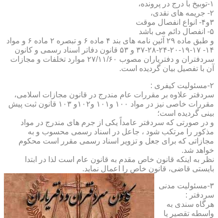
۱-توبیخ با درج در پرونده،
۲- جریمه های نقدی،
۳و۴- انواع انفصال موقت
۵- انفصال دائم می باشد
و طبق ماده ۲۹ آئین نامه های بند ۴ ماده ۶ و تبصره ۲ ماده ۶ و مواد
۱۴- ۱۷-۱۹-۲۰-۲۴-۲۸-۳۷ و ۵۳ قانون دفاتر اسناد رسمی و کانون
سردفتران و دفتریاران مصوب ۲۷/۱۱/۶۰ موارد تخلفات و مجازات
آن با تفصیل بیان گردیده است.
۲-مسئولیت کیفری :
سردفتر علاوه بر مقررات عام مندرج در قانون مجازات اسلامی،
مقررات خاصی نیز در مواد ۱۰۰ و۱۰۱ و۱۰۲و ۱۰۳ قانون ثبت پیش
بینی گردیده است؛
و در صورتی که سردفتر عامداً یکی از جرم های مندرج در مواد
مذکور را مرتکب شود ، جاعل در اسناد رسمی محسوب و به
مجازاتی که برای جعل و تزویر اسناد رسمی مقرر است محکوم
خواهد شد.
نظر به اینکه قانون خاص مقدم به قانون عام است لذا در ابتدا
بایستی قاضی، قانون خاص را اعمال نماید.
۳-مسئولیت مدنی
سردفتر :
هرگاه سندی به
واسطه تقصیر یا