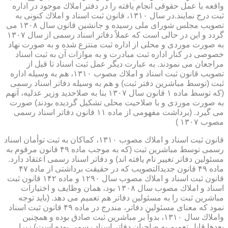
واقعه یا عمل حقوقی انجام یافته را در دفتر املاك موجود در اداره
ثبت درج نمایند.در سال ۱۳۱۰، قانون ثبت اسناد و املاك كنونی به
تصویب مجلس شورای ملی رسیده و جانشین قانون سال ۱۳۰۸ می
گردد و این در حالی است كه عملاً دفاتر اسناد رسمی از سال ۱۳۰۷
به صورت موردی و محلی از اداره ثبت منتزع شده و به صورت نهاد
خصوصی در كنار اداره ثبت مبادرت و به موازات آن به ثبت اسناد
مراجعان می نمودند. به عبارت دیگر عمل ثبت اسناد تا قبل از
تصویب قانون ثبت اسناد و املاك مصوب ۱۳۱۰، هم به وسیله اداره
ثبت (توسط مباشرین دفتر ثبت) و هم به وسیله دفاتر اسناد رسمی
(كه توسط ماده ۱ قانون سال ۱۳۰۷ بنا به صلاحدید وزیر عدلیه، آنهم
به صورت موردی و با صلاحیت محلی تشكیل گردیده بودند) صورت
می گیرد. (برداشت مفهومی از ماده ۱۱ قانون دفاتر اسناد رسمی
مصوب ۱۳۰۷ )
قانون ثبت اسناد و املاك مصوب ۱۳۱۰، كماكان به ثبت توأمان اسناد
رسمی توسط مباشرین ثبت (كه به موجب ماده ۴۹ قانون مرقوم به
مسئولین دفاتر تغییر نام یافته اند) و دفاتر اسناد رسمی اعتقاد دارد.
ماده ۴۹ قانون جدیدالتصویب كه در حقیقت برداشتی از ماده ۴۷
قانون ثبت اسناد و املاك مصوب سال ۱۲۹۰ و ماده ۱۴۲ قانون ثبت
اسناد و املاك مصوب سال ۱۳۰۸ بود، همان وظایف و اختیارات
مباشرین ثبت را به مسئولین دفاتر هم تعمیم می دهد. (باید توجه
نمود كه معنای مسئولین دفاتر، مندرج در ماده ۴۹ قانون ثبت اسناد
واملاك سال ۱۳۱۰، بدواً بر مباشرین ثبت صادق بوده و همچنین
بعدها قابل تعمیم به صاحبان دفاتر اسناد رسمی بوده است) زیرا