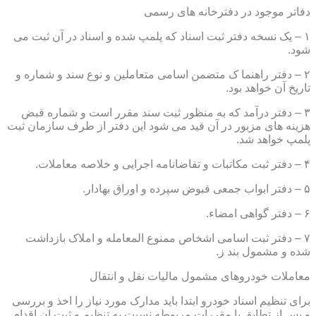
دفاتر موجود در دفترخانه های رسمی
۱ – یک نسخه دفتر ثبت اسناد که پلمپ شده و اسناد در آن ثبت می
شود.
۲ – دفتر راهنما ک متضمن اسامی متعاملین و نوع سند و شماره و
تاریخ آن خواهد بود.
۳ – دفتر درآمد که به منظور ثبت سند مقرر است و شماره قبض
هزینه های مزبور در آن قید می شود این دفتر از طرف سازمان ثبت
پلمپ خواهد شد.
۴ – دفتر ثبت مکاتبات و تقاضانامه اجرایی و خلاصه معاملات.
۵ – دفتر ابواب جمعی قبوض سپرده و اوراق بهادار.
۶ – دفتر گواهی امضاء.
۷ – دفتر ثبت اسامی اشخاص ممنوع المعامله و املاک بازداشت
شده و مشمول بند ز.
معاملات خودروهای مشمول مالیات نقل و انتقال
برای تنظیم اسناد خودرو ابتدا باید مدارک مورد نیاز را اخذ و بررسی
و پس از تطابق با مقررات مربوطه نسبت به تنظیم و ثبت ان اقدام