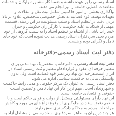
اسناد رسمی را بر عهده داشته و ضمناً کار مشاوره رایگان و خدمات
معاضدت قضایی جامعه را نیز انجام می دهند.
واگذاری بخشی از امور حاکمیتی شامل ثبت نقل و انتقالات و
تعهدات توسط قوه قضاییه به بخش خصوصی متخصص، علاوه بر بالا
بردن دقت در تنظیم اسناد و سلب مسئولیت در این زمینه، قسمت
مهمی از شکایات علیه حکومت یا کارگزاران حکومتی و جبران
خسارات ناشی از اشتباه در تنظیم اسناد را به سمت گروهی از خود
مردم یعنی سردفتران اسناد رسمی هدایت نموده است،که خود جای
تامل و نگرانی بوده و هست.
دفتر ثبت اسناد رسمی-دفترخانه
دفتر ثبت اسناد رسمی
یا دفترخانه یا محضر یک نهاد مدنی برای
تنظیم حرفه ای عقود و قراردادهاو تنظیم و ثبت رسمی اسناد در
ایران است.هرچند این نهاد زیر نظر قوه قضاییه است ولی بدون
وابستگی مالی به حاکمیت سیاسی اداره می شود.
دفتر اسناد رسمی به عنوان یک مرکز حقوقی و مدنی رابط حاکمیت
و شهروندان است، مهم ترین کار این نهاد تأمین و تضمین امنیت
حقوقی و اقتصادی جامعه است.
این نهاد دارای مسئولیتی مستقل از دولت و قوای حاکم است و با
تنظیم دقیق اسناد در جلوگیری از وقوع نزاع های بی مورد و کاهش
مراجعات مردم به محاکم دادگستری نقش دارند.
هر چند در ایران به ظاهر، سردفتری اسناد رسمی از مشاغل آزاد به