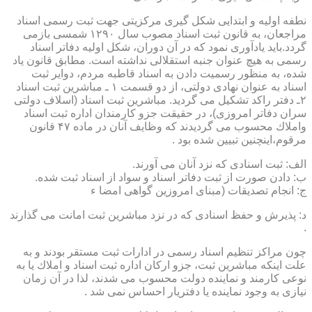
نطفه اولیه و ابتدایی شكل گیری مركزیتی جهت ثبت رسمی اسناد
مراجعان، به قانون ثبت اسناد مصوب سال ۱۲۹۰ شمسی بازمی
گردد.باید یادآوری نمود كه در آن دوران، شكل اولیه دفاتر اسناد
رسمی به هیچ عنوان جنبه استقلالی نداشته است. مطابق قانون یاد
شده، به منظور رسمیت دادن به اسناد قاطبه مردم، دوایر ثبت
اسناد به عنوان نهادی دولتی، از دو قسمت ۱ ـ مباشرین ثبت اسناد
۲ـ دفتر راكد تشكیل می گردید. مباشرین ثبت اسناد (اسلاف دولتی
سران دفاتر امروزی)، در حقیقت جزو كارمندان اداره ثبت اسناد
واملاك محسوب می گردیدند كه وظایف آنان در ماده ۴۷ قانون
مرقوم،اینچنین تبیین شده بود .
الف: ثبت اسنادی كه نزد آنان می آورند.
ب: دادن صورت از ثبت دفاتر اسناد و سواد از اسناد ثبت شده.
ج: انجام تصدیقات (مبنای امروزین گواهی امضا ء
د: پذیرش و حفظ اسنادی كه در نزد مباشرین ثبت امانت می گذارند
.
چون مراكز تنظیم اسناد رسمی در ادارات ثبت مستقر بودند و به
علت اینكه مباشرین ثبت، جزو اركان اداره ثبت اسناد و املاك یا به
نوعی كارمند و نماینده دولت محسوب می شدند، لذا در آن زمان
نیازی به وجود نماینده یا دفتریار احساس نمی شد .