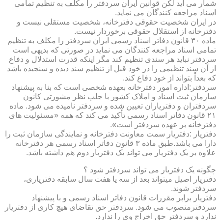
شمار می آید لکن قوانین ایران سردفتر را مکلف به تنظیم تمامی
اسناد مراجعه کنندگان می نماید.
در ایران شخصیت حقوقی دفترخانه، شخصیت مستقلی نیست و
دفترخانه از استقلال حقوقی برخوردار نیست.
ماده ۳۰ قانون دفاتر اسناد رسمی ایران سردفتر را مکلف به تنظیم
تمامی اسناد مراجعه کنندگان می نماید در صورتی که بدیهی است
سردفتر نباید هر سندی تنظیم کند مگر اینکه قدرت استدلال و دفاع
از آن سند تنظیمی را در خود قبل از تنظیم سند دیده و سنجیده باشد
که بعداً بتواند از خود دفاع کند.
سردفتر:اداره امور دفترخانه بعهده شخصی است که بنا به پیشنهاد
سازمان ثبت اسناد و املاک کشور با جلب نظر مشورتی کانون
سردفتران و دفتریاران تعیین شده و سردفتر نامیده می شود. ماده
۲۱ قانون دفاتر اسناد رسمی تأکید می کند که همه «مسئولیت های
دفترخانه بر عهده سردفتر است».
دفتریار :دفتریار سمت معاونت دفترخانه و نمایندگی سازمان ثبت را
دارا می باشد.طبق ماده ۳ قانون دفاتر اسناد رسمی هر دفترخانه
علاوه بر یک دفتریار می تواند یک دفتریار دوم هم داشته باشد.
چگونه یک دفتریار می تواند سردفتر شود ؟
دفتریار اصیل میتواند بعد از سه یا هفت سال سابقه دفتریاری،
سردفتر شوند.
دفتریار برابر مقررات قانون دفاتر اسناد رسمی و با پیشنهاد
سردفترمنصوب می شود. سردفتر حق تقاضای هیچ کاری از دفتریار
ندارد و سردفتر حق اخراج وی را ندارد.