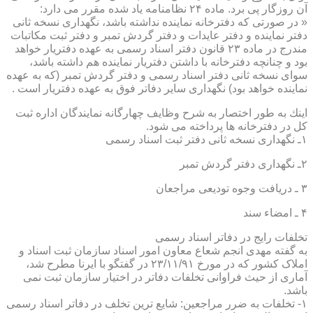
آن روزگار پی برد. ماده ۲۴ نظامنامه یاد شده مقرر می دارد:
« در صورتی كه دفترخانه نماینده نداشته باشد، نگهداری نسخه ثانی
دفتر نماینده و دفتر عایدات و دفتر گردش تمبر و دفتر ثبت مكاتبات
مندرج در ماده ۲۳ قانون دفتر اسناد رسمی به عهده دفتریار خواهد
بود و چنانچه دفترخانه با داشتن دفتریار نماینده هم داشته باشد،
سوای نسخه ثانی دفتر اسناد رسمی و دفتر گردش تمبر (كه به عهده
نماینده خواهد بود) نگهداری سایر دفاتر فوق به عهده دفتریار است .
اینك به طور اختصار به شرح وظایف چهارگانه نمایندگان اداره ثبت
كل در دفترخانه ها پرداخته می شود.
۱ـ نگهداری نسخه ثانی دفتر ثبت اسناد رسمی
۲ـ نگهداری دفتر گردش تمبر
۳ ـ دریافت وجوه تودیعی مراجعان
۴ ـ امضاء سند
تخلفات رایج در دفاتر اسناد رسمی
به گفته مهدی انجم شعاع معاون امور اسناد سازمان ثبت اسناد و
املاک کشور که در مورخ ۲۳/۱۱/۹۱ در گفتگو با ایرنا مطرح شد،
آماری از حیث فراوانی تخلفات دفاتر در اختیار سازمان ثبت نمی
باشد.
۱- تخلفات به ضرر مراجعین: شایع ترین تخلف در دفاتر اسناد رسمی