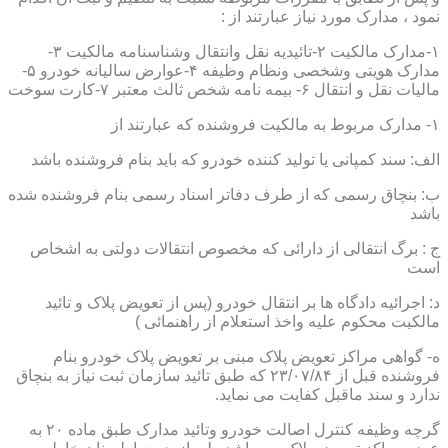
نمود ، مدارک مورد نیاز عبارتند از :
۱-مدارک مالکیت ۲-تائیدیه نقل وانتقال وشناسنامه مالکیت ۳-
مدارک هویتی وشخصی ونظام وظیفه ۴-عوارض سالیانه خودرو ۵-
مالیات نقل و انتقال ۶- بیمه نامه شخص ثالث معتبر ۷-کارت سوخت
۱- مدارک مربوط به مالکیت فروشنده که عبارتند از
الف: سند کمپانی یا تولید کننده خودرو که باید بنام فروشنده باشد
ب: بنچاق رسمی که از طرف دفاتر اسناد رسمی بنام فروشنده شده
باشد
ج : برگ انتقالی از دارائی که مخصوص انتقالات دولتی به اشخاص
است
د: اجرائیه دادگاه ها بر انتقال خودرو (پس از تعویض پلاک و تائید
مالکیت محکوم علیه واخذ استعلام از راهنمائی )
ه- گواهی مراکز تعویض پلاک مبنی بر تعویض پلاک خودرو بنام
فروشنده قبل از ۲۳/۰۷/۸۴ که طبق تائید سازمان ثبت نیاز به بنچاق
ندارد و سند ماقبل کفایت می نماید.
گرچه وظیفه کنترل اصالت خودرو وتائید مدارک طبق ماده ۲۰ به