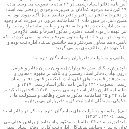
آئین نامه دفاتر اسناد رسمی در ۶۴ ماده به تصویب می رسد. ماده
۱۹ آئین نامه مرقوم كماكان بر ضرورت وجودی دو دفتر ثبت اسناد
در دفترخانه (دفتر سردفتر و دفتر نماینده ثبت) تأكید نموده بود. به
همین دلیل، بر طبق ماده ۲۴ نظامنامه مزبور، در صورت عدم وجود
نماینده اداره ثبت در دفترخانه، دفتریار وظیفه نماینده اداره ثبت را
نیز عهده دار بوده است. دفتریار مذكور (صرفاً و فقط علاوه بر
معاونت در این حالت) تنها معاون سردفتر محسوب نمی گردید، بلكه
نامبرده هم معاون سردفتر و هم جانشین نماینده اداره ثبت بوده و
مآلاً عهده دار وظائف وی نیز می گردید.
وظایف و مسئولیت دفتریاران و نمایندگان اداره ثبت:
با پذیرش تفكیك نقش دفتریاران (معاونان سران دفاتر و عوامل
درون نهادی دفاتر اسناد رسمی) و با تأكید بر مفهوم «معاون و
نماینده» در قسمت های قبلی، اینك با تكیه بر قانون دفاتر اسناد
رسمی مصوب ۱۳۱۶ و آئین نامه دفاتر اسناد رسمی ۱۳۱۷ و
نظامنامه قانون دفاتر اسناد رسمی مصوب ۱۳۱۶ بالاخص با تأكید بر
ماده ۲۴ و ۲۵ نظامنامه مذكور به شرح وظائف و مسئولیت های
تفكیكی نمایندگان اداره ثبت كل و دفتریاران می پردازیم .
الف) وظیفه و مسئولیت های نمایندگان اداره ثبت كل در دفاتر اسناد
رسمی (۱۳۱۰ ـ ۱۳۵۴)
با تدقیق در ماده ۲۴ نظامنامه مذكور و استفاده از براهین عقلی می
توان به شرح وظایف نمایندگان اداره ثبت كل در دفاتر اسناد رسمی