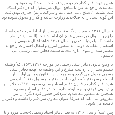
همین جهت قانونگذار در دو مورد (۱ـ ثبت اسناد كلیه عقود و
معاملات راجع به عین یا منافع اموال غیرمنقول كه در دفتر املاك
ثبت نشده. ۲ـ صلح نامه، هبه نامه و شركت نامه) اجباری بودن ثبت
این گونه اسناد را به صلاحدید وزارت عدلیه واگذار و محول نموده بود
.
تا سال ۱۳۱۶ وضعیت دوگانه تنظیم سند، از لحاظ مرجع ثبت اسناد
راجع به اموال غیرمنقول همچنان ادامه داشت (البته باید در نظر
داشت كه با نزدیك شدن به سال ۱۳۱۶ شاهد اقبال عمومی و
استقبال مقامات دولتی به منظور انتزاع و انتقال اختیارات راجع به
تنظیم سند از سوی اداره ثبت به سمت دفاتر اسناد رسمی می
باشیم .
با وضع قانون دفاتر اسناد رسمی در مورخه ۱۵/۳/۱۳۱۶، كلاً وظیفه
تنظیم سند از اداره ثبت منتزع و این وظیفه به عهده دفاتر اسناد
رسمی محول می گردد و به موجب این قانون و برای اولین بار
اصطلاح سردفتر (به جای صاحب دفتر یا مسئول دفتر ) باب می
شود. قانونگذار در قانون دفاتر اسناد رسمی مصوب ۱۳۱۶، علاوه بر
پیش بینی فردی بنام نماینده اداره ثبت در دفاتر اسناد رسمی،
همچنین به منظور معاضدت سردفتر حضور فرد دیگری را نیز
مفروض می داند كه صرفاً عنوان معاون سردفتر را داشته و دفتریار
نامیده می شود .
پس عملاً از سال ۱۳۱۶ به بعد، دفاتر اسناد رسمی (حسب مورد و با