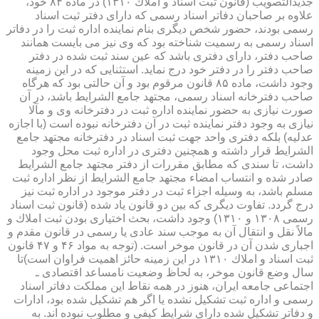
جدیدالتصویب (قانون ثبت اسناد و املاك ۱۳۱۰) در ماده ۸۴ خود،
علاوه بر صاحبان دفاتر اسناد رسمی كه دارای دفتر ثبت اسناد
رسمی بودند، حضور شخص دیگری بنام نماینده اداره ثبت را در دفاتر
اسناد رسمی به رسمیت شناخته بود كه وی نیز می بایست همانند
صاحب دفتر، دارای دفتری باشد كه عین سند ثبت شده در دفتر
صاحب دفتر را در دفتر خود درج نماید. استثنایی كه در این زمینه
وجود داشت، ماده ۸۵ قانون مرقوم بود و آن حالتی بود كه هرگاه
صاحب دفترخانه اسناد رسمی، مجتهد جامع الشرایط باشد، در آن
صورت نیازی به حضور نماینده اداره ثبت در دفترخانه وی و مآلا
نیازی به وجود دفتر نماینده ثبت در آن دفترخانه نبوده است (با اجازه
عدلیه) بلكه دفتری واحد جهت ثبت اسناد در دفترخانه مجتهد جامع
الشرایط قرار داشته و همچنین دفتری در اداره ثبت محل وجود
داشت، تا سندی كه مطابق مقررات از دفتر مجتهد جامع الشرایط
صادر شده و انتساب امضاء مجتهد جامع الشرایط از نظر اداره ثبت
مسلم باشد، به وسیله اجزاء ثبت در دفتر موجود در اداره ثبت نیز
درج گردد. تفاوت دیگری كه بین دو قانون یاد شده (قانون ثبت اسناد
رسمی ۱۳۰۸ و ۱۳۱۰) وجود داشت، بحث اختیاری بودن ثبت املاك و
مالاً نقل و انتقال آن به موجب سند عادی یا رسمی در قانون مقدم و
اجباری شدن آن در قانون موخر است. (توجه به مواد ۴۶ و ۴۷ قانون
ثبت اسناد و املاك ۱۳۱۰ در این زمینه حائز اهمیت فراوان است)تا
سال وضع قانون موخر، به لحاظ وضعیت نامساعد اقتصادی ـ
اجتماعی جامعه ایران، هنوز در همه نقاط این مملكت دفاتر اسناد
رسمی و اداره ثبت تشكیل نشده یا اگر هم تشكیل شده بود، ادارات
و دفاتر تشكیل شده دارای شرایط كیفی و مطلوب نبوده اند. به