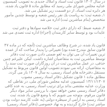
در سال ۱۳۰۲ قانون ثبت اسناد و املاك جدیدی به تصویب كمیسیون
عدلیه مجلس شورای ملی رسید كه مطابق ماده ۵ قانون یاد شده،
هر دایره ثبت اسناد، از دو قسمت زیر تشكیل می شد.
۱ـ شعبه ثبت: به ریاست یك نفر رئیس شعبه و توسط چندین مأمور
متخصص (بنام مباشرین ثبت) اداره می شد
۲ـ شعبه ضبط: كه دارای دفتر ثبت خلاصه سوادها و دفتر ثبت
عایدات بود و توسط سایر كارمندان (اجزاء) اداره ثبت تصدی می شد
.
قانون یاد شده، در شرح وظائف مباشرین ثبت (آنچه كه در ماده ۴۷
قانون سابق مندرج شده بود) تغییراتی را پدیدار ساخت كه از عمده
ترین تغییرات آن می توان به لغو ضمنی دادن صورت ثبت دفاتر
توسط مباشرین ثبت به متقاضیان اشاره داشت. لیكن علیرغم چنین
حذفی، در عمل مباشرین ثبت در آن روزگاران صورت ثبت سند را
به متقاضیان، ارائه می نمودند.تصویب اولین قانون مربوط به تشكیل
مستقل دفترخانه های اسناد رسمی، به سال ۱۳۰۷ باز می گردد.
مطابق ماده ۱ قانون تشكیل دفاتر اسناد رسمی مصوب
۱۳/۱۱/۱۳۰۷ كمیسیون عدلیه مجلس شورای ملی، در نقاطی كه
وزارت عدلیه مقتضی بداند برای ترتیب اسناد رسمی، به عده كافی
دفاتر اسناد رسمی معین خواهد نمود. با بررسی سایر مواد دیگر
قانون مرقوم، متوجه می شویم كه با وضع قانون یاد شده، ثبت
اسناد رسمی به آرامی از سیطره دولتی (به علت كارمند دولت بودن
مباشر ثبت) خارج گردیده و به نهاد خصوصی (دفاتر اسناد رسمی)