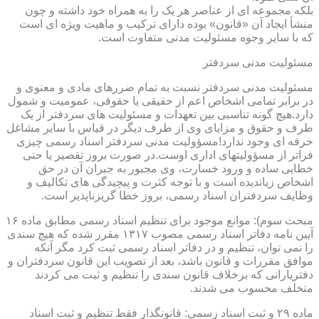
بلکه مجموعه ای از عناصر هر یک را به همراه خود داشته و چون
منشأ ایجاد آن «قانون» بوده دارای ترکیب و ماهیت ویژه ای است
که با سایر وجوه مسئولیت مدنی متفاوت است.
مسئولیت مدنی سردفتر
مسئولیت مدنی سردفتر نسبت به تمام ضررهای مادی و معنوی و
در برابر تمامی اشخاص اعم از حقیقی یا حقوقی، عمومیت و شمول
دارد.هیچ گونه تناسبی بین تعهدات و مسئولیت های سردفتر از یک
طرف و حقوق و مزایای وی از طرف دیگر در قیاس با سایر مشاغل
حرفه ای وجود ندارد!مسؤولیت مدنی سردفتر اسناد رسمی چیزی
فراتر از مسؤولیتهای اداری اوست.در صورت بروز تقصیر یا حتی
خطایی ساده و ورود خسارت، وی مجبور به جبران آن در حق
اشخاص زیاندیده است و با توجه کثرت و پیچیدگی های تکالیف و
وظایف سردفتران اسناد رسمی، بروز خطا گریزناپذیر است.
مبحث سوم): موانع موجود برای تنظیم اسناد رسمی مطابق ماده ۱۶
آیین نامه دفاتر اسناد رسمی مصوب ۱۳۱۷ مقرر شده که هیچ سندی
را نمی توان، تنظیم و در دفاتر اسناد رسمی ثبت کرد مگر آنکه
موافق مقررات و قانون باشد، بعد از تصویب این قانون سردفتران و
دفتریارانی که برخلاف قانون سندی را تنظیم و ثبت می کردند
متخلف محسوب می شدند.
ماده ۲۹ و ثبت اسناد رسمی: قانونگذار فقط تنظیم و ثبت اسناد