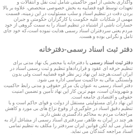
واگذاری بخشی از امور حاکمیتی شامل ثبت نقل و انتقالات و
تعهدات توسط قوه قضاییه به بخش خصوصی متخصص، علاوه بر بالا
بردن دقت در تنظیم اسناد و سلب مسئولیت در این زمینه، قسمت
مهمی از شکایات علیه حکومت یا کارگزاران حکومتی و جبران
خسارات ناشی از اشتباه در تنظیم اسناد را به سمت گروهی از خود
مردم یعنی سردفتران اسناد رسمی هدایت نموده است،که خود جای
تامل و نگرانی بوده و هست.
دفتر ثبت اسناد رسمی-دفترخانه
دفتر ثبت اسناد رسمی
یا دفترخانه یا محضر یک نهاد مدنی برای
تنظیم حرفه ای عقود و قراردادهاو تنظیم و ثبت رسمی اسناد در
ایران است.هرچند این نهاد زیر نظر قوه قضاییه است ولی بدون
وابستگی مالی به حاکمیت سیاسی اداره می شود.
دفتر اسناد رسمی به عنوان یک مرکز حقوقی و مدنی رابط حاکمیت
و شهروندان است، مهم ترین کار این نهاد تأمین و تضمین امنیت
حقوقی و اقتصادی جامعه است.
این نهاد دارای مسئولیتی مستقل از دولت و قوای حاکم است و با
تنظیم دقیق اسناد در جلوگیری از وقوع نزاع های بی مورد و کاهش
مراجعات مردم به محاکم دادگستری نقش دارند.
هر چند در ایران به ظاهر، سردفتری اسناد رسمی از مشاغل آزاد به
شمار می آید لکن قوانین ایران سردفتر را مکلف به تنظیم تمامی
اسناد مراجعه کنندگان می نماید.