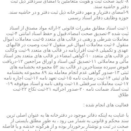
۸- تایید صحت ثبت و هویت متعاملین با امضای سردفتر ذیل ثبت
دفتر و حاشیه سند.
۹-امضای دفتریار و مهر دفترخانه ذیل ثبت دفتر و در حاشیه سند.
حوزه وظایف دفاتر اسناد رسمی
۱-ثبت اسناد مطابق مقررات قانونی ۲-ارائه مواد مصدق از اسناد
ثبت شده ۳-تصدیق صحت امضاء،قبول و حفظ اسناد امانتی ۴-ثبت
معاملات شرطی و رهنی در قالب های متعدد ۵-ثبت معاملات اموال
منقول ۶-ثبت معاملات اموال غیر منقول ۷-ثبت وصیت در قالبهای
عهدی و تکمیلی ۸-ثبت اقرارنامه در قالب های متعدد ۹-ثبت وکالت
در قالب های متعدد ۱۰-گواهی امضاء در قالب های متعدد بجز اسناد
مالی و معاملاتی ۱۱-تصدیق کپی اسناد و اوراق مراجعین ۱۲-دریافت
قبوض سپرده مستاجرین در قالب بند ۵۲ مجموعه بخشنامه های
ثبتی ۱۳-صدور گواهی عدم انجام معامله بند ۸۹ مجموعه بخشنامه
های ثبتی ۱۴-ثبت رضایت نامه ۱۵-ثبت تعهد نامه ۱۶-ثبت اجاره نامه
۱۷-ثبت معاملات سرقفلی ۱۸-ثبت وقف نامه و اسناد موقوفه ۱۹-
ثبت اسناد ضمانت نامه ۲۰-صدور اجرائیه ۲۱-ثبت نکاح ۲۲-ثبت
طلاق
فعالیت های انجام شده :
با عنایت به اینکه دفاتر موجود در دفترخانه ها به عنوان اصلی ترین
سند محکم و قانونی به شمار می رود ، به طور مطلق بایستی از
صحت در ثبت و نوشتار برخوردار بوده و از هرگونه خدشه و یا فاصله