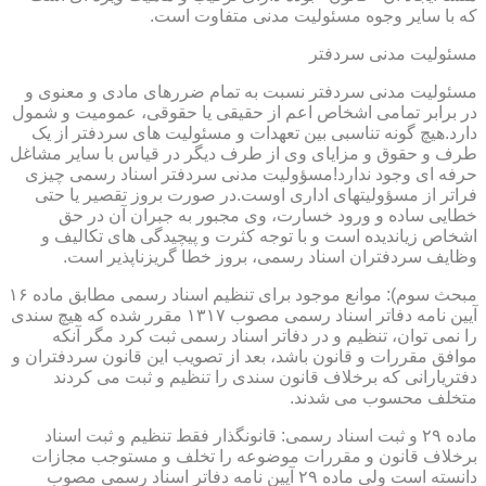
که با سایر وجوه مسئولیت مدنی متفاوت است.
مسئولیت مدنی سردفتر
مسئولیت مدنی سردفتر نسبت به تمام ضررهای مادی و معنوی و
در برابر تمامی اشخاص اعم از حقیقی یا حقوقی، عمومیت و شمول
دارد.هیچ گونه تناسبی بین تعهدات و مسئولیت های سردفتر از یک
طرف و حقوق و مزایای وی از طرف دیگر در قیاس با سایر مشاغل
حرفه ای وجود ندارد!مسؤولیت مدنی سردفتر اسناد رسمی چیزی
فراتر از مسؤولیتهای اداری اوست.در صورت بروز تقصیر یا حتی
خطایی ساده و ورود خسارت، وی مجبور به جبران آن در حق
اشخاص زیاندیده است و با توجه کثرت و پیچیدگی های تکالیف و
وظایف سردفتران اسناد رسمی، بروز خطا گریزناپذیر است.
مبحث سوم): موانع موجود برای تنظیم اسناد رسمی مطابق ماده ۱۶
آیین نامه دفاتر اسناد رسمی مصوب ۱۳۱۷ مقرر شده که هیچ سندی
را نمی توان، تنظیم و در دفاتر اسناد رسمی ثبت کرد مگر آنکه
موافق مقررات و قانون باشد، بعد از تصویب این قانون سردفتران و
دفتریارانی که برخلاف قانون سندی را تنظیم و ثبت می کردند
متخلف محسوب می شدند.
ماده ۲۹ و ثبت اسناد رسمی: قانونگذار فقط تنظیم و ثبت اسناد
برخلاف قانون و مقررات موضوعه را تخلف و مستوجب مجازات
دانسته است ولی ماده ۲۹ آیین نامه دفاتر اسناد رسمی مصوب