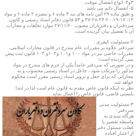
۳و۴- انواع انفصال موقت
۵- انفصال دائم می باشد
و طبق ماده ۲۹ آئین نامه های بند ۴ ماده ۶ و تبصره ۲ ماده ۶ و مواد
۱۴- ۱۷-۱۹-۲۰-۲۴-۲۸-۳۷ و ۵۳ قانون دفاتر اسناد رسمی و کانون
سردفتران و دفتریاران مصوب ۲۷/۱۱/۶۰ موارد تخلفات و مجازات
آن با تفصیل بیان گردیده است.
۲-مسئولیت کیفری :
سردفتر علاوه بر مقررات عام مندرج در قانون مجازات اسلامی،
مقررات خاصی نیز در مواد ۱۰۰ و۱۰۱ و۱۰۲و ۱۰۳ قانون ثبت پیش
بینی گردیده است؛
و در صورتی که سردفتر عامداً یکی از جرم های مندرج در مواد
مذکور را مرتکب شود ، جاعل در اسناد رسمی محسوب و به
مجازاتی که برای جعل و تزویر اسناد رسمی مقرر است محکوم
خواهد شد.
نظر به اینکه قانون خاص مقدم به قانون عام است لذا در ابتدا
بایستی قاضی، قانون خاص را اعمال نماید.
۳-مسئولیت مدنی
سردفتر :
هرگاه سندی به
واسطه تقصیر یا
غفلت مسئول دفتر
از اعتبار افتاده