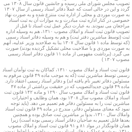
تصویب مجلس شورای ملی رسیده و جانشین قانون سال ۱۳۰۸ می
گردد و این در حالی است كه عملاً دفاتر اسناد رسمی از سال ۱۳۰۷
به صورت موردی و محلی از اداره ثبت منتزع شده و به صورت نهاد
خصوصی در كنار اداره ثبت مبادرت و به موازات آن به ثبت اسناد
مراجعان می نمودند. به عبارت دیگر عمل ثبت اسناد تا قبل از
تصویب قانون ثبت اسناد و املاك مصوب ۱۳۱۰، هم به وسیله اداره
ثبت (توسط مباشرین دفتر ثبت) و هم به وسیله دفاتر اسناد رسمی
(كه توسط ماده ۱ قانون سال ۱۳۰۷ بنا به صلاحدید وزیر عدلیه، آنهم
به صورت موردی و با صلاحیت محلی تشكیل گردیده بودند) صورت
می گیرد. (برداشت مفهومی از ماده ۱۱ قانون دفاتر اسناد رسمی
مصوب ۱۳۰۷ )
قانون ثبت اسناد و املاك مصوب ۱۳۱۰، كماكان به ثبت توأمان اسناد
رسمی توسط مباشرین ثبت (كه به موجب ماده ۴۹ قانون مرقوم به
مسئولین دفاتر تغییر نام یافته اند) و دفاتر اسناد رسمی اعتقاد دارد.
ماده ۴۹ قانون جدیدالتصویب كه در حقیقت برداشتی از ماده ۴۷
قانون ثبت اسناد و املاك مصوب سال ۱۲۹۰ و ماده ۱۴۲ قانون ثبت
اسناد و املاك مصوب سال ۱۳۰۸ بود، همان وظایف و اختیارات
مباشرین ثبت را به مسئولین دفاتر هم تعمیم می دهد. (باید توجه
نمود كه معنای مسئولین دفاتر، مندرج در ماده ۴۹ قانون ثبت اسناد
واملاك سال ۱۳۱۰، بدواً بر مباشرین ثبت صادق بوده و همچنین
بعدها قابل تعمیم به صاحبان دفاتر اسناد رسمی بوده است) زیرا
همان قانونگذار در مواد ۸۱ و ۹۱ قانون ثبت اسناد و املاك مصوب
۱۳۱۰، به شرح عملكرد دفاتر اسناد رسمی پرداخته و با لحاظ نمودن