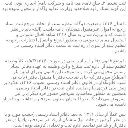
ثبت نشده. ۲ـ صلح نامه، هبه نامه و شركت نامه) اجباری بودن ثبت
این گونه اسناد را به صلاحدید وزارت عدلیه واگذار و محول نموده بود
.
تا سال ۱۳۱۶ وضعیت دوگانه تنظیم سند، از لحاظ مرجع ثبت اسناد
راجع به اموال غیرمنقول همچنان ادامه داشت (البته باید در نظر
داشت كه با نزدیك شدن به سال ۱۳۱۶ شاهد اقبال عمومی و
استقبال مقامات دولتی به منظور انتزاع و انتقال اختیارات راجع به
تنظیم سند از سوی اداره ثبت به سمت دفاتر اسناد رسمی می
باشیم .
با وضع قانون دفاتر اسناد رسمی در مورخه ۱۵/۳/۱۳۱۶، كلاً وظیفه
تنظیم سند از اداره ثبت منتزع و این وظیفه به عهده دفاتر اسناد
رسمی محول می گردد و به موجب این قانون و برای اولین بار
اصطلاح سردفتر (به جای صاحب دفتر یا مسئول دفتر ) باب می
شود. قانونگذار در قانون دفاتر اسناد رسمی مصوب ۱۳۱۶، علاوه بر
پیش بینی فردی بنام نماینده اداره ثبت در دفاتر اسناد رسمی،
همچنین به منظور معاضدت سردفتر حضور فرد دیگری را نیز
مفروض می داند كه صرفاً عنوان معاون سردفتر را داشته و دفتریار
نامیده می شود .
پس عملاً از سال ۱۳۱۶ به بعد، دفاتر اسناد رسمی (حسب مورد و با
در نظر گرفتن درجات آنها) متشكل از یك نفر سردفتر، یك یا دو نفر
دفتریار و یك نفر نماینده اداره ثبت و تعدادی كارمند بوده است.