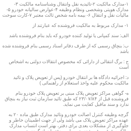
۱-مدارک مالکیت ۲-تائیدیه نقل وانتقال وشناسنامه مالکیت ۳-
مدارک هویتی وشخصی ونظام وظیفه ۴-عوارض سالیانه خودرو ۵-
مالیات نقل و انتقال ۶- بیمه نامه شخص ثالث معتبر ۷-کارت سوخت
۱- مدارک مربوط به مالکیت فروشنده که عبارتند از
الف: سند کمپانی یا تولید کننده خودرو که باید بنام فروشنده باشد
ب: بنچاق رسمی که از طرف دفاتر اسناد رسمی بنام فروشنده شده
باشد
ج : برگ انتقالی از دارائی که مخصوص انتقالات دولتی به اشخاص
است
د: اجرائیه دادگاه ها بر انتقال خودرو (پس از تعویض پلاک و تائید
مالکیت محکوم علیه واخذ استعلام از راهنمائی )
ه- گواهی مراکز تعویض پلاک مبنی بر تعویض پلاک خودرو بنام
فروشنده قبل از ۲۳/۰۷/۸۴ که طبق تائید سازمان ثبت نیاز به بنچاق
ندارد و سند ماقبل کفایت می نماید.
گرچه وظیفه کنترل اصالت خودرو وتائید مدارک طبق ماده ۲۰ به
عهده مراکز تعویض پلاک می باشد ولی از جهت اطمینان خاطر و
جلوگیری از مشکلات بعدی برای دفتر، بهتر است انتساب مدارک