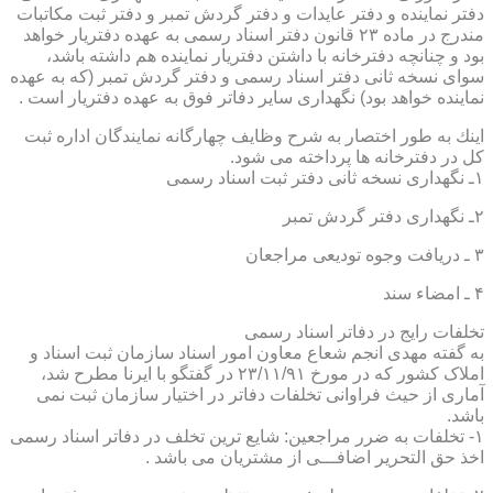
دفتر نماینده و دفتر عایدات و دفتر گردش تمبر و دفتر ثبت مكاتبات
مندرج در ماده ۲۳ قانون دفتر اسناد رسمی به عهده دفتریار خواهد
بود و چنانچه دفترخانه با داشتن دفتریار نماینده هم داشته باشد،
سوای نسخه ثانی دفتر اسناد رسمی و دفتر گردش تمبر (كه به عهده
نماینده خواهد بود) نگهداری سایر دفاتر فوق به عهده دفتریار است .
اینك به طور اختصار به شرح وظایف چهارگانه نمایندگان اداره ثبت
كل در دفترخانه ها پرداخته می شود.
۱ـ نگهداری نسخه ثانی دفتر ثبت اسناد رسمی
۲ـ نگهداری دفتر گردش تمبر
۳ ـ دریافت وجوه تودیعی مراجعان
۴ ـ امضاء سند
تخلفات رایج در دفاتر اسناد رسمی
به گفته مهدی انجم شعاع معاون امور اسناد سازمان ثبت اسناد و
املاک کشور که در مورخ ۲۳/۱۱/۹۱ در گفتگو با ایرنا مطرح شد،
آماری از حیث فراوانی تخلفات دفاتر در اختیار سازمان ثبت نمی
باشد.
۱- تخلفات به ضرر مراجعین: شایع ترین تخلف در دفاتر اسناد رسمی
اخذ حق التحریر اضافـــی از مشتریان می باشد .