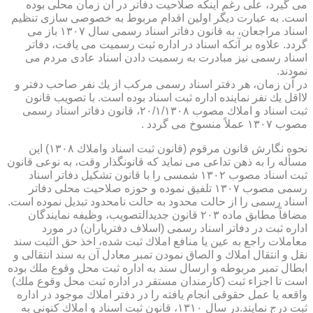
می گیرد، علی رغم اینكه صلاحیت دفاتر در آن زمان محلی بوده
است. به عبارت دیگر اولین اقدام مربوط به خصوصی سازی تنظیم
اسناد مراجعان، به قانون دفاتر اسناد رسمی سال ۱۳۰۷ باز می
گردد. علاوه بر آنكه اسناد در اداره ثبت رسمیت می یافت، دفاتر
اسناد رسمی نیز مبادرت به رسمیت دادن اسناد عادی مردم می
نمودند.
در آن زمان، هر دفتر اسناد رسمی مركب از یك نفر صاحب دفتر و
لااقل یك نفر نماینده اداره ثبت اسناد بوده است. با تصویب قانون
ثبت اسناد و املاك مصوب ۲۰/۱/۱۳۰۸، قانون دفاتر اسناد رسمی
مصوب ۱۳۰۷ عملاً منسوخ می گردد .
نحوه نگارش قانون مرقوم (قانون ثبت اسناد واملاك ۱۳۰۸) این
مسأله را به ذهن تداعی می نماید كه قانونگذار وقت، به نوعی قانون
ثبت اسناد مصوب ۱۳۰۲ شمسی را با قانون تشكیل دفاتر اسناد
رسمی مصوب ۱۳۰۷ تلفیق نموده و حوزه صلاحیت محلی دفاتر
اسناد رسمی را از حالت محدود به حالت نامحدود تبدیل نموده است.
مضافاً مطابق ماده ۲۰۳ قانون جدیدالتصویب، وظیفه نمایندگان
اداره ثبت در دفاتر اسناد رسمی (اسلاف دفتریاران) در مورد
معاملات راجع به عین یا منافع املاك ثبت شده، اخذ حق الثبت سند
نقل و انتقال املاك و الصاق نمودن تمبر معادل آن به سند انتقالی و
ابطال تمبر مربوطه و ارسال سند به اداره ثبت محل وقوع ملك بوده
است تا اجزاء ثبت (كارمندان مستقر در اداره ثبت محل وقوع ملك)
واقعه یا عمل حقوقی انجام یافته را در دفتر املاك موجود در اداره
ثبت درج نمایند.در سال ۱۳۱۰، قانون ثبت اسناد و املاك كنونی به