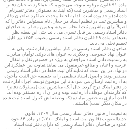
ماده ۹۱ قانون مرقوم متوجه می شویم كه عملكرد صاحبان دفاتر
اسناد رسمی و مباشرین ثبت (كه اینك به مسئولان دفاتر تغییرنام
داده اند) واحد بوده است، لذا به لحاظ وحدت عملكرد صاحبان دفاتر
و مباشرین ثبت در تنظیم اسناد مراجعان، نام مسئولین دفاتر را كه
اصولاً برای مباشرین ثبت انتخاب نموده، و همین معنا را به صاحبان
دفاتر اسناد رسمی نیز قابل تسری می داند. حتی این نقطه نظر
بعدها در ماده ۲۹ قانون دفاتر اسناد رسمی مصوب ۱۳۵۴ نیز قابل
تعمیم تجلی می یابد.
صاحبان دفاتر اسناد رسمی در كنار مباشرین اداره ثبت، یكی به
عنوان نهاد خصوصی و دیگری به عنوان های دولتی توأمان مبادرت
به رسمیت دادن اسناد مراجعان به ویژه در خصوص نقل و انتقال
عرصه و اعیان و منافع غیرمنقول می نمایند.تفاوت بین عملكرد این
دو نهاد، در این است كه نمایندگان ثبت فقط در دفاتر اسناد رسمی
مستقر بودند و اصول اسناد تنظیمی را به ضمیمه حق الثبت مأخوذه
به اداره ثبت ارسال می نمودند تا این موضوع توسط اجزاء اداره ثبت
در دفتر املاك درج گردد. حال آنكه مباشرین ثبت (مسئولان دفاتر)
كه كارمندان موظف اداره ثبت بوده و در آن اداره مستقر بوده اند،
قاعدتاً نیازی به حضور نماینده (كه وظیفه اش كنترل اسناد ثبت شده
در مكان دیگر است) نداشتند .
به تبعیت از قانون دفاتر اسناد رسمی سال ۱۳۰۷، قانون
جدیدالتصویب (قانون ثبت اسناد و املاك ۱۳۱۰) در ماده ۸۴ خود،
علاوه بر صاحبان دفاتر اسناد رسمی كه دارای دفتر ثبت اسناد