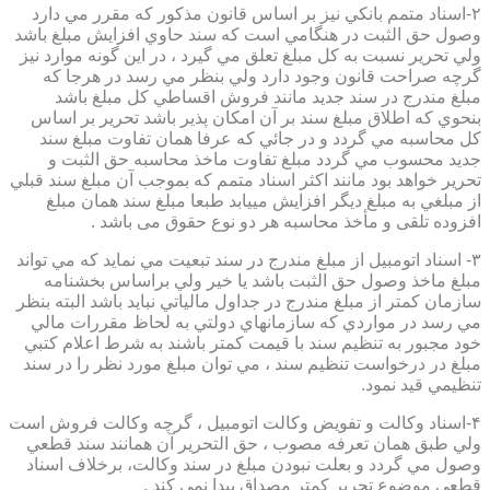
۲-اسناد متمم بانكي نيز بر اساس قانون مذكور كه مقرر مي دارد
وصول حق الثبت در هنگامي است كه سند حاوي افزايش مبلغ باشد
ولي تحرير نسبت به كل مبلغ تعلق مي گيرد ، در اين گونه موارد نيز
گرچه صراحت قانون وجود دارد ولي بنظر مي رسد در هرجا كه
مبلغ مندرج در سند جديد مانند فروش اقساطي كل مبلغ باشد
بنحوي كه اطلاق مبلغ سند بر آن امكان پذير باشد تحرير بر اساس
كل محاسبه مي گردد و در جائي كه عرفا همان تفاوت مبلغ سند
جديد محسوب مي گردد مبلغ تفاوت ماخذ محاسبه حق الثبت و
تحرير خواهد بود مانند اكثر اسناد متمم كه بموجب آن مبلغ سند قبلي
از مبلغي به مبلغ ديگر افزايش مييابد طبعا مبلغ سند همان مبلغ
افزوده تلقی و مأخذ محاسبه هر دو نوع حقوق می باشد .
۳- اسناد اتومبيل از مبلغ مندرج در سند تبعيت مي نمايد كه مي تواند
مبلغ ماخذ وصول حق الثبت باشد يا خير ولي براساس بخشنامه
سازمان كمتر از مبلغ مندرج در جداول مالياتي نبايد باشد البته بنظر
مي رسد در مواردي كه سازمانهاي دولتي به لحاظ مقررات مالي
خود مجبور به تنظيم سند با قيمت كمتر باشند به شرط اعلام كتبي
مبلغ در درخواست تنظيم سند ، مي توان مبلغ مورد نظر را در سند
تنظيمي قيد نمود.
۴-اسناد وكالت و تفويض وكالت اتومبيل ، گرچه وكالت فروش است
ولي طبق همان تعرفه مصوب ، حق التحرير آن همانند سند قطعي
وصول مي گردد و بعلت نبودن مبلغ در سند وكالت، برخلاف اسناد
قطعی موضوع تحریر کمتر مصداق پیدا نمی کند .