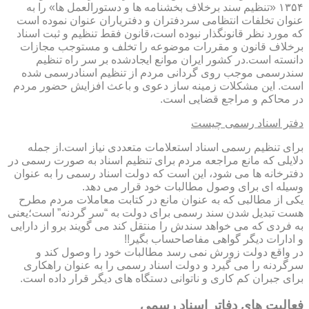
۱۳۵۴ «تنظیم سند برخلاف بخشنامه ها و دستورالعمل ها» را به
عنوان تخلفات انتظامی سردفتران و دفتریاران عنوان نموده است
که مورد نظر قانونگذار نبوده است،قانون فقط تنظیم و ثبت اسناد
برخلاف قانون و مقررات موضوعه را تخلف و مستوجب مجازات
دانسته است.در کشور ایران موانع ایجادشده بر سر راه تنظیم
سندرسمی موجب روی گردانی مردم از تنظیم اسنادرسمی شده
است. این مشکلات زمینه ساز دعوی و باعث افزایش حضور مردم
در محاکم و مراجع قضایی است.
دفتر اسناد رسمی چیست
برای تنظیم رسمی اسناد استعلامات متعددی نیاز است.از جمله
دلایلی که مانع مراجعه مردم برای تنظیم اسناد به صورت رسمی در
دفترخانه ها می شود، این است که دولت اسناد رسمی را به عنوان
وسیله ای برای وصول مطالبات خود قرار می دهد.
یکی از مطالبی که به عنوان مانع در کتابت معاملات مردم مطرح
هست تبدیل شدن سند رسمی برای دولت به “سر گردنه” است؛یعنی
به فردی که می خواهد سندش را منتقل کند می گویند برو از دارایی
و ادارات دیگر گواهی مفاصاحساب بگیر!!
در واقع دولت زورش نمی رسد مطالبات خود را وصول کند و
سرگردنه را می گیرد و دولت اسناد رسمی را به عنوان راهکاری
برای جبران کم کاری و ناتوانی دستگاه های دیگر قرار داده است.
فعالیت های دفاتر اسناد رسمی