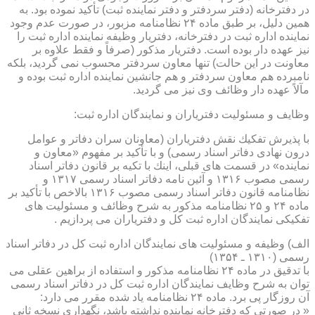
در دفترخانه (دفتر سردفتر و دفتر نماینده ثبت) تأكید نموده بود. به
همین دلیل، بر طبق ماده ۲۴ نظامنامه مزبور، در صورت عدم وجود
نماینده اداره ثبت در دفترخانه، دفتریار وظیفه نماینده اداره ثبت را
نیز عهده دار بوده است. دفتریار مذكور (صرفاً و فقط علاوه بر
معاونت در این حالت) تنها معاون سردفتر محسوب نمی گردید، بلكه
نامبرده هم معاون سردفتر و هم جانشین نماینده اداره ثبت بوده و
مآلاً عهده دار وظائف وی نیز می گردید.
وظایف و مسئولیت دفتریاران و نمایندگان اداره ثبت:
با پذیرش تفكیك نقش دفتریاران (معاونان سران دفاتر و عوامل
درون نهادی دفاتر اسناد رسمی) و با تأكید بر مفهوم «معاون و
نماینده» در قسمت های قبلی، اینك با تكیه بر قانون دفاتر اسناد
رسمی مصوب ۱۳۱۶ و آئین نامه دفاتر اسناد رسمی ۱۳۱۷ و
نظامنامه قانون دفاتر اسناد رسمی مصوب ۱۳۱۶ بالاخص با تأكید بر
ماده ۲۴ و ۲۵ نظامنامه مذكور به شرح وظائف و مسئولیت های
تفكیكی نمایندگان اداره ثبت كل و دفتریاران می پردازیم .
الف) وظیفه و مسئولیت های نمایندگان اداره ثبت كل در دفاتر اسناد
رسمی (۱۳۱۰ ـ ۱۳۵۴)
با تدقیق در ماده ۲۴ نظامنامه مذكور و استفاده از براهین عقلی می
توان به شرح وظایف نمایندگان اداره ثبت كل در دفاتر اسناد رسمی
آن روزگار پی برد. ماده ۲۴ نظامنامه یاد شده مقرر می دارد:
« در صورتی كه دفترخانه نماینده نداشته باشد، نگهداری نسخه ثانی