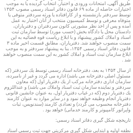
طریق آگهی، امتحانات ورودی و اختبار، انتخاب گردیده یا به موجب
اختیارات حاصله از ماده ۶۹ قانون دفاتر اسناد رسمی مصوب ۱۳۵۴
توسط سردفتر بازنشسته و از كارافتاده یا ورثه سردفتر متوفی یا
متوفاه معرفی و توسط كمیسیون منتخب از آنان اختبار به عمل
آمده و پس از اخذ نظر مشورتی كانون سردفتران و دفتریاران،
دادستان محل یا دادگاه بخش (حسب مورد) توسط سازمان ثبت
اسناد و املاك كشور پیشنهاد و با ابلاغ ریاست قوه قضائیه به این
سمت منصوب خواهند شد. دفتریاران، مطابق قسمت اخیر ماده ۳
قانون دفاتر اسناد رسمی ۱۳۵۴، بنا به پیشنهاد سردفتر و به موجب
ابلاغ سازمان ثبت اسناد و املاك كشور به این سمت منصوب خواهند
شد .
از سال ۱۳۵۴ به بعد، دفترخانه اسناد رسمی توسط یك سردفتر (كه
مسئول اصلی دفترخانه می باشد) اداره می گردد و غیر از نامبرده،
سازمان اداری دفترخانه مركب از یك دفتریار اول (كه معاون
سردفتر و نماینده سازمان ثبت اسناد واملاك می باشد) و عنداللزوم
یك دفتریار دوم (كه در غیاب دفتریار اول، به عنوان جانشین قانونی
دفتریار انجام وظیفه خواهد نمود و در سایر موارد به عنوان كارمند
دفترخانه محسوب می گردد) و تعدادی كارمند (سندنویس، ثبات
واپراتور كامپیوتر و كارمند خدماتی) خواهد بود .
تاریخچه شكل گیری دفاتر اسناد رسمی:
نطفه اولیه و ابتدایی شكل گیری مركزیتی جهت ثبت رسمی اسناد