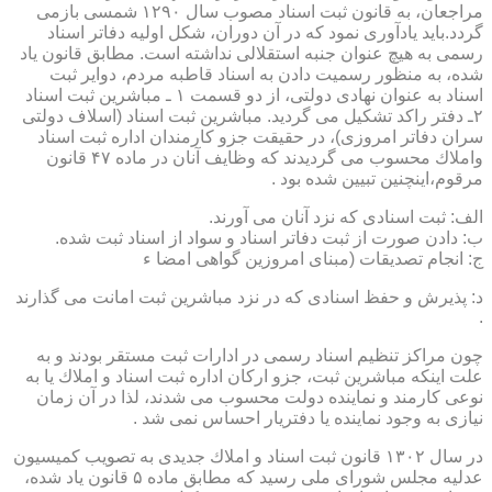
مراجعان، به قانون ثبت اسناد مصوب سال ۱۲۹۰ شمسی بازمی
گردد.باید یادآوری نمود كه در آن دوران، شكل اولیه دفاتر اسناد
رسمی به هیچ عنوان جنبه استقلالی نداشته است. مطابق قانون یاد
شده، به منظور رسمیت دادن به اسناد قاطبه مردم، دوایر ثبت
اسناد به عنوان نهادی دولتی، از دو قسمت ۱ ـ مباشرین ثبت اسناد
۲ـ دفتر راكد تشكیل می گردید. مباشرین ثبت اسناد (اسلاف دولتی
سران دفاتر امروزی)، در حقیقت جزو كارمندان اداره ثبت اسناد
واملاك محسوب می گردیدند كه وظایف آنان در ماده ۴۷ قانون
مرقوم،اینچنین تبیین شده بود .
الف: ثبت اسنادی كه نزد آنان می آورند.
ب: دادن صورت از ثبت دفاتر اسناد و سواد از اسناد ثبت شده.
ج: انجام تصدیقات (مبنای امروزین گواهی امضا ء
د: پذیرش و حفظ اسنادی كه در نزد مباشرین ثبت امانت می گذارند
.
چون مراكز تنظیم اسناد رسمی در ادارات ثبت مستقر بودند و به
علت اینكه مباشرین ثبت، جزو اركان اداره ثبت اسناد و املاك یا به
نوعی كارمند و نماینده دولت محسوب می شدند، لذا در آن زمان
نیازی به وجود نماینده یا دفتریار احساس نمی شد .
در سال ۱۳۰۲ قانون ثبت اسناد و املاك جدیدی به تصویب كمیسیون
عدلیه مجلس شورای ملی رسید كه مطابق ماده ۵ قانون یاد شده،