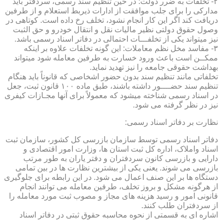
۲- تخلفات به ضرر دولت: در حین تنظیم سند رسمی، سردفتر باید
مدارکی را برای جلب موافقت از ادارات ذیربط استعلام و از طرفین
دریافت کند اگر این کار انجام نشود، تخلف رخ داده است. کوتاهی در
وصول حقوق دولتی نظیر مالیات نقل و انتقال خودرو و حق الثبت
نیز میتواند یکی از تخلفـــات احتمالی در دفاتر اسناد رسمی باشد.
۳- مفاسد مخل نظم معاملات: این گونه تخلفات علاوه بر اینکه
ممکــن است باعث ورود خسارت به طرفین معامله شود میتواند
بهداشت حقوقی جامعه را نیز تهدید نماید.
تخلفاتی مانند تنظیم سند بدون حضور اشخاصی که قانوناً باید هنگام
تنظیم سند حضــــور داشته باشند، طبق ماده ۱۰۰ قانون ثبت، جعل
در اسناد رسمی شناخته میشود که معمولاً برای آنها مجـازات کیفری
نیز در نظر گرفته می شود.
نظارت بر دفاتر اسناد رسمی:
دفاتر اسناد رسمی توسط سازمان بازرسی کل کشور، سازمان ثبت
اسناد واملاک، اداره کل ثبت استان ها، وزارت امور اقتصادی و
دارایی و بازرسی کانون سردفتران و دفتر یاران به طور مرتب
بازرسی می شوند. یعنی یکی از بیشترین نظارت ها در بین تمامی
دستگاه ها بر این صنف اعمال می شود. در این رابطه برای جلوگیری
از هرگونه مشکل و بروز تخلف، طرفین معامله می توانند انجام
قانونی امور و رسید هزینه های مجاز و مصوب ثبت مورد معامله را
از سردفتران طلب کنند.
اشاره ای به قسمتی از نحوه محاسبه حقوق ثبتی در دفاتر اسناد