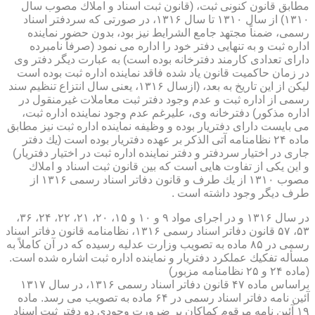
مطابق قانون كنونی ثبت، (قانون ثبت اسناد و املاك مصوب سال
۱۳۱۰) از سال ۱۳۱۰ تا سال ۱۳۱۶، در صورتی كه سردفتر اسناد
رسمی، ضمناً مجتهد جامع الشرایط نیز بود، بدون حضور نماینده
اداره ثبت و به تنهایی دفتر خود را اداره می نمود (صرفاً نامبرده
دارای تعدادی كارمند دفترخانه بوده است) به عبارت دیگر دفتر وی
در زمان حاكمیت قانون یاد شده فاقد نماینده اداره ثبت بوده است
لیكن از این تاریخ به بعد، (ازسال ۱۳۱۶، یعنی سال انتزاع تنظیم سند
رسمی از اداره ثبت و عدم وجود دفتر ثبت معاملات غیرمنقول در
اداره مذكور) دفترخانه وی، علیرغم عدم وجود نماینده اداره ثبت،
می بایست دارای دفتریار بوده و وظیفه نماینده اداره ثبت نیز مطابق
ماده ۲۴ نظامنامه آتی الذكر بر عهده دفتریار بوده است (یك دفتر
جاری در اختیار سردفتر و دفتر نماینده اداره ثبت در اختیار دفتریار)
و این یكی از تفاوت هایی است كه بین قانون ثبت اسناد و املاك
مصوب ۱۳۱۰ از یك طرف و قانون دفاتر اسناد رسمی ۱۳۱۶ از
طرف دیگر وجود داشته است .
در سال ۱۳۱۶ و در اجرای مواد ۹ و ۱۰ و ۱۵، ۲۰، ۲۱، ۲۲، ۲۴، ۳۶،
۵۳، ۵۷ قانون دفاتر اسناد رسمی ۱۳۱۶، نظامنامه قانون دفاتر اسناد
رسمی در ۸۵ ماده به تصویب وزارت عدلیه رسیده كه در آن كاملاً به
مسأله تفكیك عملكرد دفتریار و نماینده اداره ثبت اشاره شده است.
(ماده ۲۴ و ۲۵ نظامنامه مزبور)
براساس ماده ۴۷ قانون دفاتر اسناد رسمی ۱۳۱۶، در سال ۱۳۱۷
آئین نامه دفاتر اسناد رسمی در ۶۴ ماده به تصویب می رسد. ماده
۱۹ آئین نامه مرقوم كماكان بر ضرورت وجودی دو دفتر ثبت اسناد