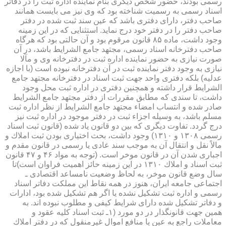
رسمی بودند، حضور شخص دیگری بنام نماینده اداره ثبت را در دفاتر
اسناد رسمی به رسمیت شناخته بود كه وی نیز می بایست همانند
صاحب دفتر، دارای دفتری باشد كه عین سند ثبت شده در دفتر
صاحب دفتر را در دفتر خود درج نماید. استثنایی كه در این زمینه
وجود داشت، ماده ۸۵ قانون مرقوم بود و آن حالتی بود كه هرگاه
صاحب دفترخانه اسناد رسمی، مجتهد جامع الشرایط باشد، در آن
صورت نیازی به حضور نماینده اداره ثبت در دفترخانه وی و مآلا
نیازی به وجود دفتر نماینده ثبت در آن دفترخانه نبوده است (با اجازه
عدلیه) بلكه دفتری واحد جهت ثبت اسناد در دفترخانه مجتهد جامع
الشرایط قرار داشته و همچنین دفتری در اداره ثبت محل وجود
داشت، تا سندی كه مطابق مقررات از دفتر مجتهد جامع الشرایط
صادر شده و انتساب امضاء مجتهد جامع الشرایط از نظر اداره ثبت
مسلم باشد، به وسیله اجزاء ثبت در دفتر موجود در اداره ثبت نیز
درج گردد. تفاوت دیگری كه بین دو قانون یاد شده (قانون ثبت اسناد
رسمی ۱۳۰۸ و ۱۳۱۰) وجود داشت، بحث اختیاری بودن ثبت املاك و
مالاً نقل و انتقال آن به موجب سند عادی یا رسمی در قانون مقدم و
اجباری شدن آن در قانون موخر است. (توجه به مواد ۴۶ و ۴۷ قانون
ثبت اسناد و املاك ۱۳۱۰ در این زمینه حائز اهمیت فراوان است)تا
سال وضع قانون موخر، به لحاظ وضعیت نامساعد اقتصادی ـ
اجتماعی جامعه ایران، هنوز در همه نقاط این مملكت دفاتر اسناد
رسمی و اداره ثبت تشكیل نشده یا اگر هم تشكیل شده بود، ادارات
و دفاتر تشكیل شده دارای شرایط كیفی و مطلوب نبوده اند. به
همین جهت قانونگذار در دو مورد (۱ـ ثبت اسناد كلیه عقود و
معاملات راجع به عین یا منافع اموال غیرمنقول كه در دفتر املاك