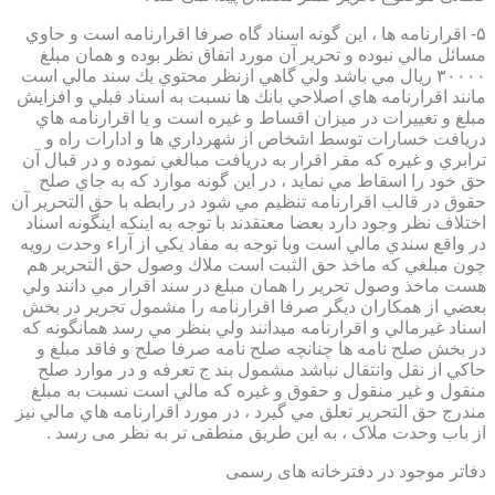
۵- اقرارنامه ها ، اين گونه اسناد گاه صرفا اقرارنامه است و حاوي
مسائل مالي نبوده و تحرير آن مورد اتفاق نظر بوده و همان مبلغ
۳۰۰۰۰ ريال مي باشد ولي گاهي ازنظر محتوي يك سند مالي است
مانند اقرارنامه هاي اصلاحي بانك ها نسبت به اسناد قبلي و افزايش
مبلغ و تغييرات در ميزان اقساط و غيره است و يا اقرارنامه هاي
دريافت خسارات توسط اشخاص از شهرداري ها و ادارات راه و
ترابري و غيره كه مقر اقرار به دريافت مبالغي نموده و در قبال آن
حق خود را اسقاط مي نمايد ، در اين گونه موارد كه به جاي صلح
حقوق در قالب اقرارنامه تنظيم مي شود در رابطه با حق التحرير آن
اختلاف نظر وجود دارد بعضا معتقدند با توجه به اينكه اينگونه اسناد
در واقع سندي مالي است وبا توجه به مفاد يكي از آراء وحدت رويه
چون مبلغي كه ماخذ حق الثبت است ملاك وصول حق التحرير هم
هست ماخذ وصول تحرير را همان مبلغ در سند اقرار مي دانند ولي
بعضي از همكاران ديگر صرفا اقرارنامه را مشمول تحرير در بخش
اسناد غيرمالي و اقرارنامه ميدانند ولي بنظر مي رسد همانگونه كه
در بخش صلح نامه ها چنانچه صلح نامه صرفا صلح و فاقد مبلغ و
حاكي از نقل وانتقال نباشد مشمول بند ج تعرفه و در موارد صلح
منقول و غير منقول و حقوق و غيره كه مالي است نسبت به مبلغ
مندرج حق التحرير تعلق مي گيرد ، در مورد اقرارنامه هاي مالي نيز
از باب وحدت ملاک ، به این طریق منطقی تر به نظر می رسد .
دفاتر موجود در دفترخانه های رسمی