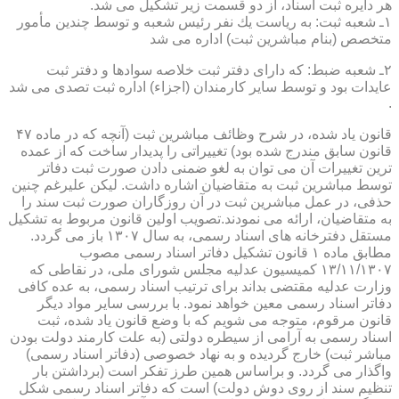
هر دایره ثبت اسناد، از دو قسمت زیر تشكیل می شد.
۱ـ شعبه ثبت: به ریاست یك نفر رئیس شعبه و توسط چندین مأمور
متخصص (بنام مباشرین ثبت) اداره می شد
۲ـ شعبه ضبط: كه دارای دفتر ثبت خلاصه سوادها و دفتر ثبت
عایدات بود و توسط سایر كارمندان (اجزاء) اداره ثبت تصدی می شد
.
قانون یاد شده، در شرح وظائف مباشرین ثبت (آنچه كه در ماده ۴۷
قانون سابق مندرج شده بود) تغییراتی را پدیدار ساخت كه از عمده
ترین تغییرات آن می توان به لغو ضمنی دادن صورت ثبت دفاتر
توسط مباشرین ثبت به متقاضیان اشاره داشت. لیكن علیرغم چنین
حذفی، در عمل مباشرین ثبت در آن روزگاران صورت ثبت سند را
به متقاضیان، ارائه می نمودند.تصویب اولین قانون مربوط به تشكیل
مستقل دفترخانه های اسناد رسمی، به سال ۱۳۰۷ باز می گردد.
مطابق ماده ۱ قانون تشكیل دفاتر اسناد رسمی مصوب
۱۳/۱۱/۱۳۰۷ كمیسیون عدلیه مجلس شورای ملی، در نقاطی كه
وزارت عدلیه مقتضی بداند برای ترتیب اسناد رسمی، به عده كافی
دفاتر اسناد رسمی معین خواهد نمود. با بررسی سایر مواد دیگر
قانون مرقوم، متوجه می شویم كه با وضع قانون یاد شده، ثبت
اسناد رسمی به آرامی از سیطره دولتی (به علت كارمند دولت بودن
مباشر ثبت) خارج گردیده و به نهاد خصوصی (دفاتر اسناد رسمی)
واگذار می گردد. و براساس همین طرز تفكر است (برداشتن بار
تنظیم سند از روی دوش دولت) است كه دفاتر اسناد رسمی شكل