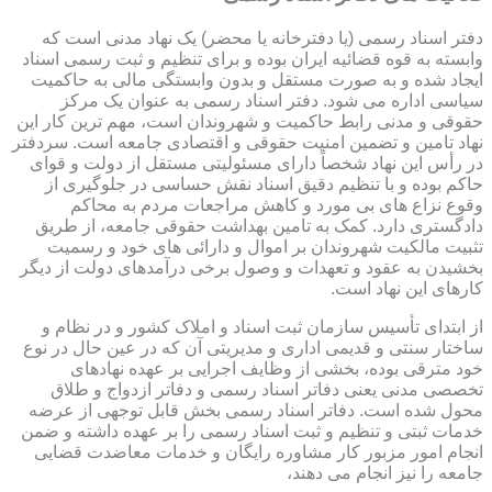
دفتر اسناد رسمی (یا دفترخانه یا محضر) یک نهاد مدنی است که
وابسته به قوه قضائیه ایران بوده و برای تنظیم و ثبت رسمی اسناد
ایجاد شده و به صورت مستقل و بدون وابستگی مالی به حاکمیت
سیاسی اداره می شود. دفتر اسناد رسمی به عنوان یک مرکز
حقوقی و مدنی رابط حاکمیت و شهروندان است، مهم ترین کار این
نهاد تامین و تضمین امنیت حقوقی و اقتصادی جامعه است. سردفتر
در رأس این نهاد شخصاً دارای مسئولیتی مستقل از دولت و قوای
حاکم بوده و با تنظیم دقیق اسناد نقش حساسی در جلوگیری از
وقوع نزاع های بی مورد و کاهش مراجعات مردم به محاکم
دادگستری دارد. کمک به تامین بهداشت حقوقی جامعه، از طریق
تثبیت مالکیت شهروندان بر اموال و دارائی های خود و رسمیت
بخشیدن به عقود و تعهدات و وصول برخی درآمدهای دولت از دیگر
کارهای این نهاد است.
از ابتدای تأسیس سازمان ثبت اسناد و املاک کشور و در نظام و
ساختار سنتی و قدیمی اداری و مدیریتی آن که در عین حال در نوع
خود مترقی بوده، بخشی از وظایف اجرایی بر عهده نهادهای
تخصصی مدنی یعنی دفاتر اسناد رسمی و دفاتر ازدواج و طلاق
محول شده است. دفاتر اسناد رسمی بخش قابل توجهی از عرضه
خدمات ثبتی و تنظیم و ثبت اسناد رسمی را بر عهده داشته و ضمن
انجام امور مزبور کار مشاوره رایگان و خدمات معاضدت قضایی
جامعه را نیز انجام می دهند،