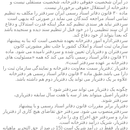
در ایران شخصیت حقوقی دفترخانه، شخصیت مستقلی نیست و
دفترخانه از استقلال حقوقی برخوردار نیست.
ماده ۳۰ قانون دفاتر اسناد رسمی ایران سردفتر را مکلف به تنظیم
تمامی اسناد مراجعه کنندگان می نماید در صورتی که بدیهی است
سردفتر نباید هر سندی تنظیم کند مگر اینکه قدرت استدلال و دفاع
از آن سند تنظیمی را در خود قبل از تنظیم سند دیده و سنجیده باشد
که بعداً بتواند از خود دفاع کند.
سردفتر:اداره امور دفترخانه بعهده شخصی است که بنا به پیشنهاد
سازمان ثبت اسناد و املاک کشور با جلب نظر مشورتی کانون
سردفتران و دفتریاران تعیین شده و سردفتر نامیده می شود. ماده
۲۱ قانون دفاتر اسناد رسمی تأکید می کند که همه «مسئولیت های
دفترخانه بر عهده سردفتر است».
دفتریار :دفتریار سمت معاونت دفترخانه و نمایندگی سازمان ثبت را
دارا می باشد.طبق ماده ۳ قانون دفاتر اسناد رسمی هر دفترخانه
علاوه بر یک دفتریار می تواند یک دفتریار دوم هم داشته باشد.
چگونه یک دفتریار می تواند سردفتر شود ؟
دفتریار اصیل میتواند بعد از سه یا هفت سال سابقه دفتریاری،
سردفتر شوند.
دفتریار برابر مقررات قانون دفاتر اسناد رسمی و با پیشنهاد
سردفترمنصوب می شود. سردفتر حق تقاضای هیچ کاری از دفتریار
ندارد و سردفتر حق اخراج وی را ندارد.
دفتریار، شریک درآمد دفترخانه است.
دفتریار فقط در درآمد شریک است (15 درصد از حق التحریر ماهیانه