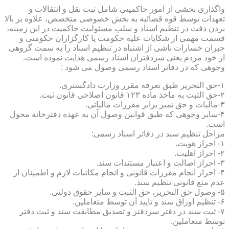
واگذاری بخشی از امور حاکمیتی شامل ثبت نقل و انتقالات و
تعهدات توسط قوه قضائیه به بخش خصوصی متخصص، علاوه بر بالا
بردن دقت در تنظیم اسناد و سلب مسئولیت حاکمیت در این زمینه،
قسمت مهمی از شکایات علیه حکومت یا کارگزاران حکومتی و
جبران خسارات ناشی از اشتباه در تنظیم اسناد را به سمت گروهی
از خود مردم یعنی سردفتران اسناد رسمی هدایت نموده است.
وجوهی که در دفاتر اسناد رسمی وصول می شود :
۱-حق التحریر طبق تعرفه مقرر وزارت دادگستری.
۲-حق الثبت به ماخذ ماده ۱۲۳ قانون اصلاحی قانون ثبت.
۳-مالیات و حق تمبر برابر مقررات مالیاتی.
۴-سایر وجوهی که طبق قوانین وصول آن به عهده دفترخانه محول
است.
مراحل تنظیم سند در دفاتر اسناد رسمی:
۱- احراز هویت.
۲- احراز اهلیت.
۳- احراز اصالت و اعتبار مستندات سند.
۴- احراز انجام مقررات قانونی و انجام مکاتبات لازم و اطمینان از
عدم منع قانونی تنظیم سند.
۵- وصول حق التحریر، حق الثبت و سایر حقوق دولتی.
۶- تنظیم اوراق سند و تایید آن توسط متعاملین.
۷- ثبت سند در دفتر سردفتر و تصدیق مطابقت سند و ثبت دفتر
توسط متعاملین.