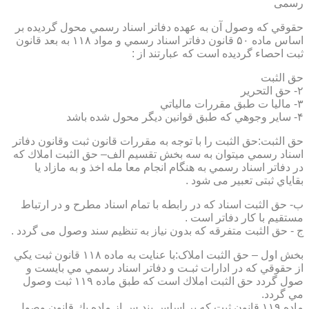
رسمی
حقوقي كه وصول آن به عهده دفاتر اسناد رسمي محول گرديده بر
اساس ماده ۵۰ قانون دفاتر اسناد رسمي و مواد ۱۱۸ به بعد قانون
ثبت احصاء گرديده است كه عبارتند از :
حق الثبت
۲- حق التحرير
۳- ماليا ت طبق مقررات مالياتي
۴- ساير وجوهي كه طبق قوانين ديگر محول شده باشد
حق الثبت:حق الثبت را با توجه به مقررات قانون ثبت وقانون دفاتر
اسناد رسمي ميتوان به سه بخش تقسيم الف– حق الثبت املاك كه
در دفاتر اسناد رسمي به هنگام انجام معا مله اخذ و به مازاد يا
بقاياي ثبتی تعبیر می شود .
ب- حق الثبت اسناد كه در رابطه با تمام اسناد مطرح و در ارتباط
مستقيم با كار دفاتر است .
ج - حق الثبت متفرقه كه بدون نياز به تنظیم سند وصول می گردد .
بخش اول – حق الثبت املاک:با عنايت به ماده ۱۱۸ قانون ثبت يكي
از حقوقي كه در ادارات ثبـت و دفاتر اسناد رسمي مي بايست و
صول گردد حق الثبت املاك است كه طبق ماده ۱۱۹ ثبت وصول
مي گردد.
ماده ۱۱۹ قانون ثبت كه بر اساس بند س از ماده يك قانون وصول