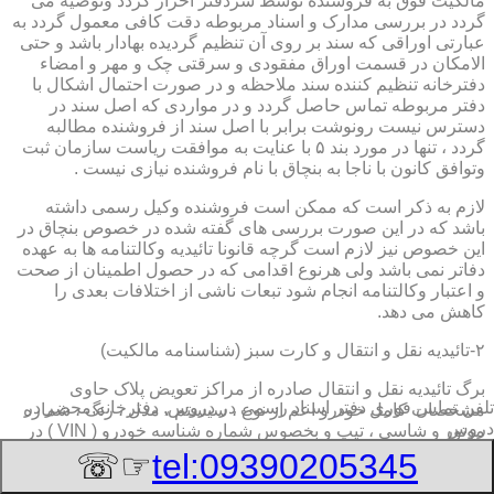
مالکیت فوق به فروشنده توسط سردفتر احراز گردد وتوصیه می
گردد در بررسی مدارک و اسناد مربوطه دقت کافی معمول گردد به
عبارتی اوراقی که سند بر روی آن تنظیم گردیده بهادار باشد و حتی
الامکان در قسمت اوراق مفقودی و سرقتی چک و مهر و امضاء
دفترخانه تنظیم کننده سند ملاحظه و در صورت احتمال اشکال با
دفتر مربوطه تماس حاصل گردد و در مواردی که اصل سند در
دسترس نیست رونوشت برابر با اصل سند از فروشنده مطالبه
گردد ، تنها در مورد بند ۵ با عنایت به موافقت ریاست سازمان ثبت
وتوافق کانون با ناجا به بنچاق با نام فروشنده نیازی نیست .
لازم به ذکر است که ممکن است فروشنده وکیل رسمی داشته
باشد که در این صورت بررسی های گفته شده در خصوص بنچاق در
این خصوص نیز لازم است گرچه قانونا تائیدیه وکالتنامه ها به عهده
دفاتر نمی باشد ولی هرنوع اقدامی که در حصول اطمینان از صحت
و اعتبار وکالتنامه انجام شود تبعات ناشی از اختلافات بعدی را
کاهش می دهد.
۲-تائیدیه نقل و انتقال و کارت سبز (شناسنامه مالکیت)
برگ تائیدیه نقل و انتقال صادره از مراکز تعویض پلاک حاوی
تلفن تماس فوری
دفتر اسناد رسمی در دروس, دفترخانه,محضر در
مشخصات کامل خودرو اعم از نوع ، سیستم ، مدل ، رنگ ، شماره
دروس
موتور و شاسی ، تیپ و بخصوس شماره شناسه خودرو ( VIN ) در
صدر صفحه و مشخصات فروشنده و خریدار اعم از مشخصات
☞☏
tel:09390205345
سجلی و شماره ملی و کدپستی و آدرس و شماره انتظامی
اختصاصی آنها با قسمت توضیحات برای هریک در قسمت انتهائی و