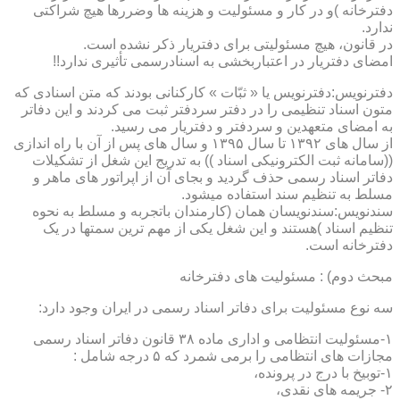
دفترخانه )و در کار و مسئولیت و هزینه ها وضررها هیچ شراکتی
ندارد.
در قانون، هیچ مسئولیتی برای دفتریار ذکر نشده است.
امضای دفتریار در اعتباربخشی به اسنادرسمی تأثیری ندارد!!
دفترنویس:دفترنویس یا « ثبّات » کارکنانی بودند که متن اسنادی که
متون اسناد تنظیمی را در دفتر سردفتر ثبت می کردند و این دفاتر
به امضای متعهدین و سردفتر و دفتریار می رسید.
از سال های ۱۳۹۲ تا سال ۱۳۹۵ و سال های پس از آن با راه اندازی
((سامانه ثبت الکترونیکی اسناد )) به تدریج این شغل از تشکیلات
دفاتر اسناد رسمی حذف گردید و بجای آن از اپراتور های ماهر و
مسلط به تنظیم سند استفاده میشود.
سندنویس:سندنویسان همان (کارمندان باتجربه و مسلط به نحوه
تنظیم اسناد )هستند و این شغل یکی از مهم ترین سمتها در یک
دفترخانه است.
مبحث دوم) : مسئولیت های دفترخانه
سه نوع مسئولیت برای دفاتر اسناد رسمی در ایران وجود دارد:
۱-مسئولیت انتظامی و اداری ماده ۳۸ قانون دفاتر اسناد رسمی
مجازات های انتظامی را برمی شمرد که ۵ درجه شامل :
۱-توبیخ با درج در پرونده،
۲- جریمه های نقدی،