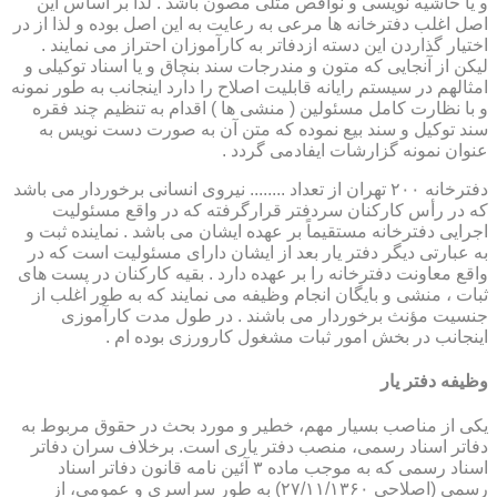
و یا حاشیه نویسی و نواقص مثلی مصون باشد . لذا بر اساس این
اصل اغلب دفترخانه ها مرعی به رعایت به این اصل بوده و لذا از در
اختیار گذاردن این دسته ازدفاتر به کارآموزان احتراز می نمایند .
لیکن از آنجایی که متون و مندرجات سند بنچاق و یا اسناد توکیلی و
امثالهم در سیستم رایانه قابلیت اصلاح را دارد اینجانب به طور نمونه
و با نظارت کامل مسئولین ( منشی ها ) اقدام به تنظیم چند فقره
سند توکیل و سند بیع نموده که متن آن به صورت دست نویس به
عنوان نمونه گزارشات ایفادمی گردد .
دفترخانه ۲۰۰ تهران از تعداد ........ نیروی انسانی برخوردار می باشد
که در رأس کارکنان سردفتر قرارگرفته که در واقع مسئولیت
اجرایی دفترخانه مستقیماً بر عهده ایشان می باشد . نماینده ثبت و
به عبارتی دیگر دفتر یار بعد از ایشان دارای مسئولیت است که در
واقع معاونت دفترخانه را بر عهده دارد . بقیه کارکنان در پست های
ثبات ، منشی و بایگان انجام وظیفه می نمایند که به طور اغلب از
جنسیت مؤنث برخوردار می باشند . در طول مدت کارآموزی
اینجانب در بخش امور ثبات مشغول کارورزی بوده ام .
وظیفه دفتر یار
یكی از مناصب بسیار مهم، خطیر و مورد بحث در حقوق مربوط به
دفاتر اسناد رسمی، منصب دفتر یاری است. برخلاف سران دفاتر
اسناد رسمی كه به موجب ماده ۳ آئین نامه قانون دفاتر اسناد
رسمی (اصلاحی ۲۷/۱۱/۱۳۶۰) به طور سراسری و عمومی، از