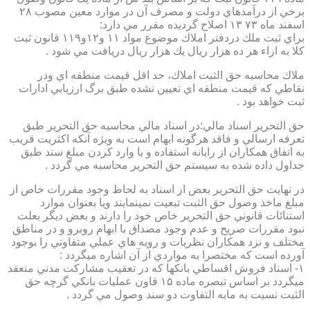
برخي از درآمدهاي دولت و مصرف آن در موارد معين مصوب ۲۸
اسفند ماه ۷۳ ۱۳ اصلاح گرديده مقرر مي دارد:
براي ثبت ملك دردفتر املاك موضوع مواد ۱۱ و۱۲و۱۱۹ قانون ثبت
كلا به ازاء هر ده هزار ريال يك هزار ريال دريافت مي شود .
ملاك محاسبه حق الثبت املاك، حد اقل قيمت منطقه اي ودر
نقاطي كه قيمت منطقه اي تعيين نشده طبق برگ ارزيابي ادارات
ثبت خواهد بود .
حق التحرير اسناد مالي:در اسناد مالي محاسبه حق التحرير طبق
تعرفه ارسالي و فاقد هرگونه ابهام است به ويژه آنكه اكثريت قريب
به اتفاق همكاران از رايانه استفاده و با وارد كردن مبلغ سند طبق
جداول داده شده به سيستم حق التحرير محاسبه مي گردد .
در نهايت حق التحرير بعض از اسناد به لحاظ وجود مقررات خاص از
مبلغ ماخذ وصول حق الثبت تبعيت نمينمايند ويا بعنوان موارد
استنائات قانوني حق التحرير خاص خود را دارند و بعض ديگر بعلت
نبود مقررات صريح و عدم وجود مصداق با ابهام روبرو و در مناطق
مختلف و نزد همكاران نظريات و رويه هاي عملي متفاوتي را بوجود
آورده است كه مختصرا به مواردي از آن اشاره ميگردد :
۱- اسناد فروش اقساطي بانكها كه در تعقيب مشاركت مدني منعقد
ميگردد بر اساس تبصره ماده ۱۵ قاون عمليات بانكي گرچه حق
الثبت نسبت به مابه التفاوت دو سند وصول مي گردد .