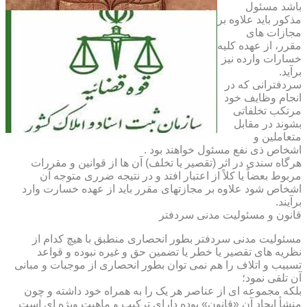
باشد مسئول
مذکور باید علاوه بر
مجازات های
مقرر، از عهده کلیه
خسارات وارده نیز
برآید.
سردفترانی که در
انجام وظایف خود
مرتکب تخلفاتی
بشوند در مقابل
متعاملین و
اشخاص ذی نفع مسئول خواهند بود .
هرگاه سندی در اثر (تقصیر یا تخلف) آن ها از قوانین و مقررات
مربوط بعضاً یا کلاً از اعتبار افتد و در نتیجه ضرری متوجه آن
اشخاص شود علاوه بر مجازتهای مقرر باید از عهده خسارت وارد
برآیند.
قانون و مسئولیت مدنی سردفتر
مسئولیت مدنی سردفتر بطور انحصاری منطبق با هیچ کدام از
نظریه های تقصیر یا خطر یا تضمین حق و غیره نبوده و قواعد
تسبیب و اتلاف را هم نمی توان بطور انحصاری از موجبات و مبانی
آن تلقی نمود؛
بلکه مجموعه ای از عناصر هر یک را به همراه خود داشته و چون
منشأ ایجاد آن «قانون» بوده دارای ترکیب و ماهیت ویژه ای است