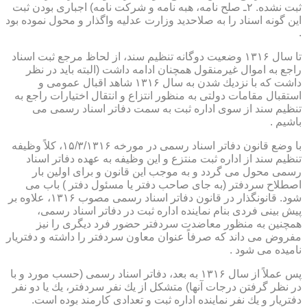
ثبت نشده. ۲ـ صلح نامه، هبه نامه و شركت نامه) اجباری بودن ثبت
این گونه اسناد را به صلاحدید وزارت عدلیه واگذار و محول نموده بود
.
تا سال ۱۳۱۶ وضعیت دوگانه تنظیم سند، از لحاظ مرجع ثبت اسناد
راجع به اموال غیرمنقول همچنان ادامه داشت (البته باید در نظر
داشت كه با نزدیك شدن به سال ۱۳۱۶ شاهد اقبال عمومی و
استقبال مقامات دولتی به منظور انتزاع و انتقال اختیارات راجع به
تنظیم سند از سوی اداره ثبت به سمت دفاتر اسناد رسمی می
باشیم .
با وضع قانون دفاتر اسناد رسمی در مورخه ۱۵/۳/۱۳۱۶، كلاً وظیفه
تنظیم سند از اداره ثبت منتزع و این وظیفه به عهده دفاتر اسناد
رسمی محول می گردد و به موجب این قانون و برای اولین بار
اصطلاح سردفتر (به جای صاحب دفتر یا مسئول دفتر ) باب می
شود. قانونگذار در قانون دفاتر اسناد رسمی مصوب ۱۳۱۶، علاوه بر
پیش بینی فردی بنام نماینده اداره ثبت در دفاتر اسناد رسمی،
همچنین به منظور معاضدت سردفتر حضور فرد دیگری را نیز
مفروض می داند كه صرفاً عنوان معاون سردفتر را داشته و دفتریار
نامیده می شود .
پس عملاً از سال ۱۳۱۶ به بعد، دفاتر اسناد رسمی (حسب مورد و با
در نظر گرفتن درجات آنها) متشكل از یك نفر سردفتر، یك یا دو نفر
دفتریار و یك نفر نماینده اداره ثبت و تعدادی كارمند بوده است.