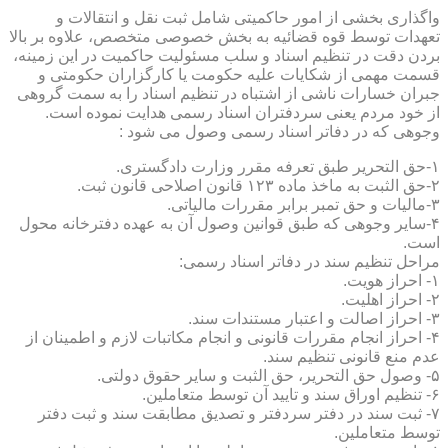
واگذاری بخشی از امور حاکمیتی شامل ثبت نقل و انتقالات و
تعهدات توسط قوه قضائیه به بخش خصوصی متخصص، علاوه بر بالا
بردن دقت در تنظیم اسناد و سلب مسئولیت حاکمیت در این زمینه،
قسمت مهمی از شکایات علیه حکومت یا کارگزاران حکومتی و
جبران خسارات ناشی از اشتباه در تنظیم اسناد را به سمت گروهی
از خود مردم یعنی سردفتران اسناد رسمی هدایت نموده است.
وجوهی که در دفاتر اسناد رسمی وصول می شود :
۱-حق التحریر طبق تعرفه مقرر وزارت دادگستری.
۲-حق الثبت به ماخذ ماده ۱۲۳ قانون اصلاحی قانون ثبت.
۳-مالیات و حق تمبر برابر مقررات مالیاتی.
۴-سایر وجوهی که طبق قوانین وصول آن به عهده دفترخانه محول
است.
مراحل تنظیم سند در دفاتر اسناد رسمی:
۱- احراز هویت.
۲- احراز اهلیت.
۳- احراز اصالت و اعتبار مستندات سند.
۴- احراز انجام مقررات قانونی و انجام مکاتبات لازم و اطمینان از
عدم منع قانونی تنظیم سند.
۵- وصول حق التحریر، حق الثبت و سایر حقوق دولتی.
۶- تنظیم اوراق سند و تایید آن توسط متعاملین.
۷- ثبت سند در دفتر سردفتر و تصدیق مطابقت سند و ثبت دفتر
توسط متعاملین.