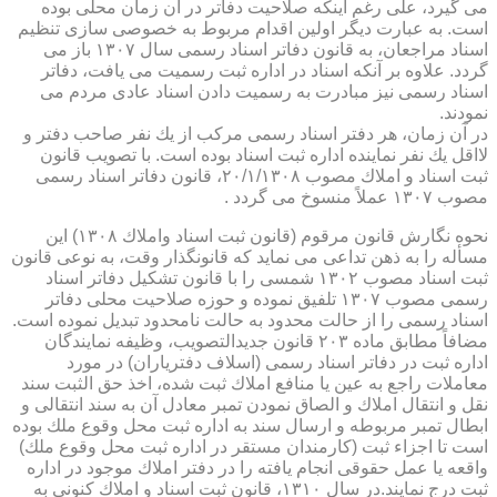
می گیرد، علی رغم اینكه صلاحیت دفاتر در آن زمان محلی بوده
است. به عبارت دیگر اولین اقدام مربوط به خصوصی سازی تنظیم
اسناد مراجعان، به قانون دفاتر اسناد رسمی سال ۱۳۰۷ باز می
گردد. علاوه بر آنكه اسناد در اداره ثبت رسمیت می یافت، دفاتر
اسناد رسمی نیز مبادرت به رسمیت دادن اسناد عادی مردم می
نمودند.
در آن زمان، هر دفتر اسناد رسمی مركب از یك نفر صاحب دفتر و
لااقل یك نفر نماینده اداره ثبت اسناد بوده است. با تصویب قانون
ثبت اسناد و املاك مصوب ۲۰/۱/۱۳۰۸، قانون دفاتر اسناد رسمی
مصوب ۱۳۰۷ عملاً منسوخ می گردد .
نحوه نگارش قانون مرقوم (قانون ثبت اسناد واملاك ۱۳۰۸) این
مسأله را به ذهن تداعی می نماید كه قانونگذار وقت، به نوعی قانون
ثبت اسناد مصوب ۱۳۰۲ شمسی را با قانون تشكیل دفاتر اسناد
رسمی مصوب ۱۳۰۷ تلفیق نموده و حوزه صلاحیت محلی دفاتر
اسناد رسمی را از حالت محدود به حالت نامحدود تبدیل نموده است.
مضافاً مطابق ماده ۲۰۳ قانون جدیدالتصویب، وظیفه نمایندگان
اداره ثبت در دفاتر اسناد رسمی (اسلاف دفتریاران) در مورد
معاملات راجع به عین یا منافع املاك ثبت شده، اخذ حق الثبت سند
نقل و انتقال املاك و الصاق نمودن تمبر معادل آن به سند انتقالی و
ابطال تمبر مربوطه و ارسال سند به اداره ثبت محل وقوع ملك بوده
است تا اجزاء ثبت (كارمندان مستقر در اداره ثبت محل وقوع ملك)
واقعه یا عمل حقوقی انجام یافته را در دفتر املاك موجود در اداره
ثبت درج نمایند.در سال ۱۳۱۰، قانون ثبت اسناد و املاك كنونی به