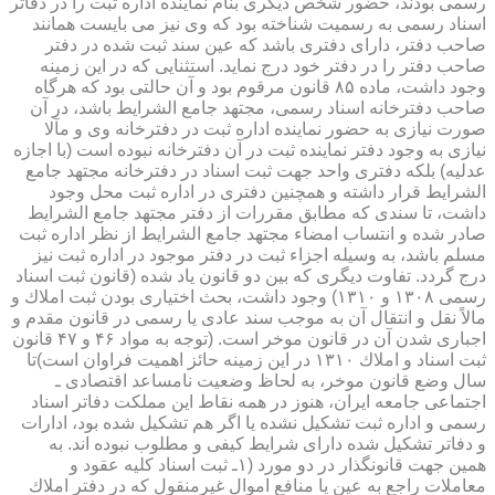
رسمی بودند، حضور شخص دیگری بنام نماینده اداره ثبت را در دفاتر
اسناد رسمی به رسمیت شناخته بود كه وی نیز می بایست همانند
صاحب دفتر، دارای دفتری باشد كه عین سند ثبت شده در دفتر
صاحب دفتر را در دفتر خود درج نماید. استثنایی كه در این زمینه
وجود داشت، ماده ۸۵ قانون مرقوم بود و آن حالتی بود كه هرگاه
صاحب دفترخانه اسناد رسمی، مجتهد جامع الشرایط باشد، در آن
صورت نیازی به حضور نماینده اداره ثبت در دفترخانه وی و مآلا
نیازی به وجود دفتر نماینده ثبت در آن دفترخانه نبوده است (با اجازه
عدلیه) بلكه دفتری واحد جهت ثبت اسناد در دفترخانه مجتهد جامع
الشرایط قرار داشته و همچنین دفتری در اداره ثبت محل وجود
داشت، تا سندی كه مطابق مقررات از دفتر مجتهد جامع الشرایط
صادر شده و انتساب امضاء مجتهد جامع الشرایط از نظر اداره ثبت
مسلم باشد، به وسیله اجزاء ثبت در دفتر موجود در اداره ثبت نیز
درج گردد. تفاوت دیگری كه بین دو قانون یاد شده (قانون ثبت اسناد
رسمی ۱۳۰۸ و ۱۳۱۰) وجود داشت، بحث اختیاری بودن ثبت املاك و
مالاً نقل و انتقال آن به موجب سند عادی یا رسمی در قانون مقدم و
اجباری شدن آن در قانون موخر است. (توجه به مواد ۴۶ و ۴۷ قانون
ثبت اسناد و املاك ۱۳۱۰ در این زمینه حائز اهمیت فراوان است)تا
سال وضع قانون موخر، به لحاظ وضعیت نامساعد اقتصادی ـ
اجتماعی جامعه ایران، هنوز در همه نقاط این مملكت دفاتر اسناد
رسمی و اداره ثبت تشكیل نشده یا اگر هم تشكیل شده بود، ادارات
و دفاتر تشكیل شده دارای شرایط كیفی و مطلوب نبوده اند. به
همین جهت قانونگذار در دو مورد (۱ـ ثبت اسناد كلیه عقود و
معاملات راجع به عین یا منافع اموال غیرمنقول كه در دفتر املاك