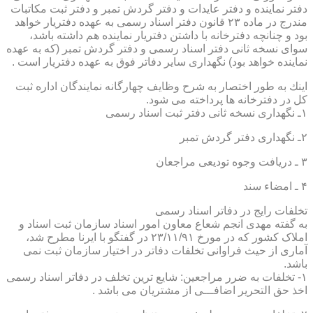
دفتر نماینده و دفتر عایدات و دفتر گردش تمبر و دفتر ثبت مكاتبات
مندرج در ماده ۲۳ قانون دفتر اسناد رسمی به عهده دفتریار خواهد
بود و چنانچه دفترخانه با داشتن دفتریار نماینده هم داشته باشد،
سوای نسخه ثانی دفتر اسناد رسمی و دفتر گردش تمبر (كه به عهده
نماینده خواهد بود) نگهداری سایر دفاتر فوق به عهده دفتریار است .
اینك به طور اختصار به شرح وظایف چهارگانه نمایندگان اداره ثبت
كل در دفترخانه ها پرداخته می شود.
۱ـ نگهداری نسخه ثانی دفتر ثبت اسناد رسمی
۲ـ نگهداری دفتر گردش تمبر
۳ ـ دریافت وجوه تودیعی مراجعان
۴ ـ امضاء سند
تخلفات رایج در دفاتر اسناد رسمی
به گفته مهدی انجم شعاع معاون امور اسناد سازمان ثبت اسناد و
املاک کشور که در مورخ ۲۳/۱۱/۹۱ در گفتگو با ایرنا مطرح شد،
آماری از حیث فراوانی تخلفات دفاتر در اختیار سازمان ثبت نمی
باشد.
۱- تخلفات به ضرر مراجعین: شایع ترین تخلف در دفاتر اسناد رسمی
اخذ حق التحریر اضافـــی از مشتریان می باشد .