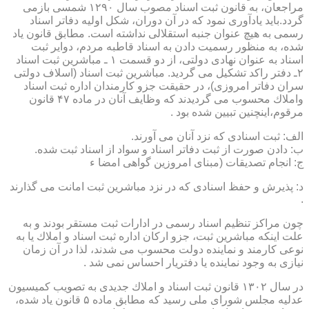
مراجعان، به قانون ثبت اسناد مصوب سال ۱۲۹۰ شمسی بازمی
گردد.باید یادآوری نمود كه در آن دوران، شكل اولیه دفاتر اسناد
رسمی به هیچ عنوان جنبه استقلالی نداشته است. مطابق قانون یاد
شده، به منظور رسمیت دادن به اسناد قاطبه مردم، دوایر ثبت
اسناد به عنوان نهادی دولتی، از دو قسمت ۱ ـ مباشرین ثبت اسناد
۲ـ دفتر راكد تشكیل می گردید. مباشرین ثبت اسناد (اسلاف دولتی
سران دفاتر امروزی)، در حقیقت جزو كارمندان اداره ثبت اسناد
واملاك محسوب می گردیدند كه وظایف آنان در ماده ۴۷ قانون
مرقوم،اینچنین تبیین شده بود .
الف: ثبت اسنادی كه نزد آنان می آورند.
ب: دادن صورت از ثبت دفاتر اسناد و سواد از اسناد ثبت شده.
ج: انجام تصدیقات (مبنای امروزین گواهی امضا ء
د: پذیرش و حفظ اسنادی كه در نزد مباشرین ثبت امانت می گذارند
.
چون مراكز تنظیم اسناد رسمی در ادارات ثبت مستقر بودند و به
علت اینكه مباشرین ثبت، جزو اركان اداره ثبت اسناد و املاك یا به
نوعی كارمند و نماینده دولت محسوب می شدند، لذا در آن زمان
نیازی به وجود نماینده یا دفتریار احساس نمی شد .
در سال ۱۳۰۲ قانون ثبت اسناد و املاك جدیدی به تصویب كمیسیون
عدلیه مجلس شورای ملی رسید كه مطابق ماده ۵ قانون یاد شده،