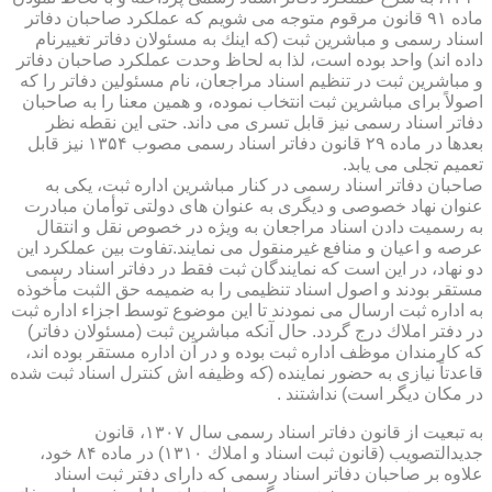
ماده ۹۱ قانون مرقوم متوجه می شویم كه عملكرد صاحبان دفاتر
اسناد رسمی و مباشرین ثبت (كه اینك به مسئولان دفاتر تغییرنام
داده اند) واحد بوده است، لذا به لحاظ وحدت عملكرد صاحبان دفاتر
و مباشرین ثبت در تنظیم اسناد مراجعان، نام مسئولین دفاتر را كه
اصولاً برای مباشرین ثبت انتخاب نموده، و همین معنا را به صاحبان
دفاتر اسناد رسمی نیز قابل تسری می داند. حتی این نقطه نظر
بعدها در ماده ۲۹ قانون دفاتر اسناد رسمی مصوب ۱۳۵۴ نیز قابل
تعمیم تجلی می یابد.
صاحبان دفاتر اسناد رسمی در كنار مباشرین اداره ثبت، یكی به
عنوان نهاد خصوصی و دیگری به عنوان های دولتی توأمان مبادرت
به رسمیت دادن اسناد مراجعان به ویژه در خصوص نقل و انتقال
عرصه و اعیان و منافع غیرمنقول می نمایند.تفاوت بین عملكرد این
دو نهاد، در این است كه نمایندگان ثبت فقط در دفاتر اسناد رسمی
مستقر بودند و اصول اسناد تنظیمی را به ضمیمه حق الثبت مأخوذه
به اداره ثبت ارسال می نمودند تا این موضوع توسط اجزاء اداره ثبت
در دفتر املاك درج گردد. حال آنكه مباشرین ثبت (مسئولان دفاتر)
كه كارمندان موظف اداره ثبت بوده و در آن اداره مستقر بوده اند،
قاعدتاً نیازی به حضور نماینده (كه وظیفه اش كنترل اسناد ثبت شده
در مكان دیگر است) نداشتند .
به تبعیت از قانون دفاتر اسناد رسمی سال ۱۳۰۷، قانون
جدیدالتصویب (قانون ثبت اسناد و املاك ۱۳۱۰) در ماده ۸۴ خود،
علاوه بر صاحبان دفاتر اسناد رسمی كه دارای دفتر ثبت اسناد