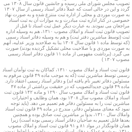
تصویب مجلس شورای ملی رسیده و جانشین قانون سال ۱۳۰۸ می
گردد و این در حالی است كه عملاً دفاتر اسناد رسمی از سال ۱۳۰۷
به صورت موردی و محلی از اداره ثبت منتزع شده و به صورت نهاد
خصوصی در كنار اداره ثبت مبادرت و به موازات آن به ثبت اسناد
مراجعان می نمودند. به عبارت دیگر عمل ثبت اسناد تا قبل از
تصویب قانون ثبت اسناد و املاك مصوب ۱۳۱۰، هم به وسیله اداره
ثبت (توسط مباشرین دفتر ثبت) و هم به وسیله دفاتر اسناد رسمی
(كه توسط ماده ۱ قانون سال ۱۳۰۷ بنا به صلاحدید وزیر عدلیه، آنهم
به صورت موردی و با صلاحیت محلی تشكیل گردیده بودند) صورت
می گیرد. (برداشت مفهومی از ماده ۱۱ قانون دفاتر اسناد رسمی
مصوب ۱۳۰۷ )
قانون ثبت اسناد و املاك مصوب ۱۳۱۰، كماكان به ثبت توأمان اسناد
رسمی توسط مباشرین ثبت (كه به موجب ماده ۴۹ قانون مرقوم به
مسئولین دفاتر تغییر نام یافته اند) و دفاتر اسناد رسمی اعتقاد دارد.
ماده ۴۹ قانون جدیدالتصویب كه در حقیقت برداشتی از ماده ۴۷
قانون ثبت اسناد و املاك مصوب سال ۱۲۹۰ و ماده ۱۴۲ قانون ثبت
اسناد و املاك مصوب سال ۱۳۰۸ بود، همان وظایف و اختیارات
مباشرین ثبت را به مسئولین دفاتر هم تعمیم می دهد. (باید توجه
نمود كه معنای مسئولین دفاتر، مندرج در ماده ۴۹ قانون ثبت اسناد
واملاك سال ۱۳۱۰، بدواً بر مباشرین ثبت صادق بوده و همچنین
بعدها قابل تعمیم به صاحبان دفاتر اسناد رسمی بوده است) زیرا
همان قانونگذار در مواد ۸۱ و ۹۱ قانون ثبت اسناد و املاك مصوب
۱۳۱۰، به شرح عملكرد دفاتر اسناد رسمی پرداخته و با لحاظ نمودن