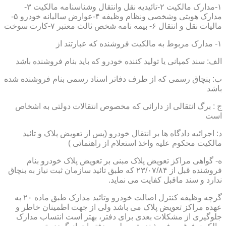
۱-مدارک مالکیت ۲-تائیدیه نقل وانتقال وشناسنامه مالکیت ۳-
مدارک هویتی وشخصی ونظام وظیفه ۴-عوارض سالیانه خودرو ۵-
مالیات نقل و انتقال ۶- بیمه نامه شخص ثالث معتبر ۷-کارت سوخت
۱- مدارک مربوط به مالکیت فروشنده که عبارتند از
الف: سند کمپانی یا تولید کننده خودرو که باید بنام فروشنده باشد
ب: بنچاق رسمی که از طرف دفاتر اسناد رسمی بنام فروشنده شده
باشد
ج : برگ انتقالی از دارائی که مخصوص انتقالات دولتی به اشخاص
است
د: اجرائیه دادگاه ها بر انتقال خودرو (پس از تعویض پلاک و تائید
مالکیت محکوم علیه واخذ استعلام از راهنمائی )
ه- گواهی مراکز تعویض پلاک مبنی بر تعویض پلاک خودرو بنام
فروشنده قبل از ۲۳/۰۷/۸۴ که طبق تائید سازمان ثبت نیاز به بنچاق
ندارد و سند ماقبل کفایت می نماید.
گرچه وظیفه کنترل اصالت خودرو وتائید مدارک طبق ماده ۲۰ به
عهده مراکز تعویض پلاک می باشد ولی از جهت اطمینان خاطر و
جلوگیری از مشکلات بعدی برای دفتر، بهتر است انتساب مدارک