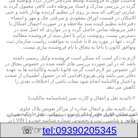
مالکیت فوق به فروشنده توسط سردفتر احراز گردد وتوصیه می
گردد در بررسی مدارک و اسناد مربوطه دقت کافی معمول گردد به
عبارتی اوراقی که سند بر روی آن تنظیم گردیده بهادار باشد و حتی
الامکان در قسمت اوراق مفقودی و سرقتی چک و مهر و امضاء
دفترخانه تنظیم کننده سند ملاحظه و در صورت احتمال اشکال با
دفتر مربوطه تماس حاصل گردد و در مواردی که اصل سند در
دسترس نیست رونوشت برابر با اصل سند از فروشنده مطالبه
گردد ، تنها در مورد بند ۵ با عنایت به موافقت ریاست سازمان ثبت
وتوافق کانون با ناجا به بنچاق با نام فروشنده نیازی نیست .
لازم به ذکر است که ممکن است فروشنده وکیل رسمی داشته
باشد که در این صورت بررسی های گفته شده در خصوص بنچاق در
این خصوص نیز لازم است گرچه قانونا تائیدیه وکالتنامه ها به عهده
دفاتر نمی باشد ولی هرنوع اقدامی که در حصول اطمینان از صحت
و اعتبار وکالتنامه انجام شود تبعات ناشی از اختلافات بعدی را
کاهش می دهد.
۲-تائیدیه نقل و انتقال و کارت سبز (شناسنامه مالکیت)
برگ تائیدیه نقل و انتقال صادره از مراکز تعویض پلاک حاوی
تلفن تماس فوری
دفتر اسناد رسمی در دولاب, دفترخانه,محضر در
مشخصات کامل خودرو اعم از نوع ، سیستم ، مدل ، رنگ ، شماره
دولاب
موتور و شاسی ، تیپ و بخصوس شماره شناسه خودرو ( VIN ) در
صدر صفحه و مشخصات فروشنده و خریدار اعم از مشخصات
☞☏
tel:09390205345
سجلی و شماره ملی و کدپستی و آدرس و شماره انتظامی
اختصاصی آنها با قسمت توضیحات برای هریک در قسمت انتهائی و