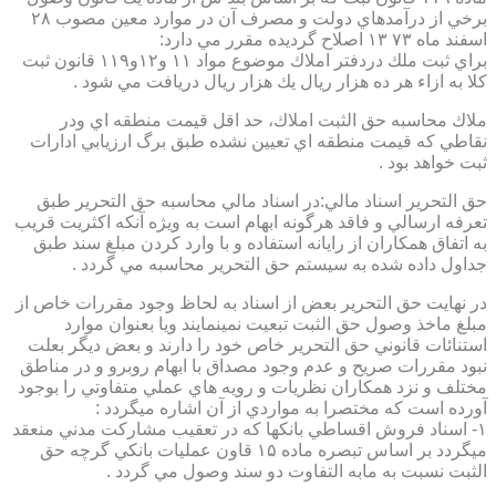
برخي از درآمدهاي دولت و مصرف آن در موارد معين مصوب ۲۸
اسفند ماه ۷۳ ۱۳ اصلاح گرديده مقرر مي دارد:
براي ثبت ملك دردفتر املاك موضوع مواد ۱۱ و۱۲و۱۱۹ قانون ثبت
كلا به ازاء هر ده هزار ريال يك هزار ريال دريافت مي شود .
ملاك محاسبه حق الثبت املاك، حد اقل قيمت منطقه اي ودر
نقاطي كه قيمت منطقه اي تعيين نشده طبق برگ ارزيابي ادارات
ثبت خواهد بود .
حق التحرير اسناد مالي:در اسناد مالي محاسبه حق التحرير طبق
تعرفه ارسالي و فاقد هرگونه ابهام است به ويژه آنكه اكثريت قريب
به اتفاق همكاران از رايانه استفاده و با وارد كردن مبلغ سند طبق
جداول داده شده به سيستم حق التحرير محاسبه مي گردد .
در نهايت حق التحرير بعض از اسناد به لحاظ وجود مقررات خاص از
مبلغ ماخذ وصول حق الثبت تبعيت نمينمايند ويا بعنوان موارد
استنائات قانوني حق التحرير خاص خود را دارند و بعض ديگر بعلت
نبود مقررات صريح و عدم وجود مصداق با ابهام روبرو و در مناطق
مختلف و نزد همكاران نظريات و رويه هاي عملي متفاوتي را بوجود
آورده است كه مختصرا به مواردي از آن اشاره ميگردد :
۱- اسناد فروش اقساطي بانكها كه در تعقيب مشاركت مدني منعقد
ميگردد بر اساس تبصره ماده ۱۵ قاون عمليات بانكي گرچه حق
الثبت نسبت به مابه التفاوت دو سند وصول مي گردد .