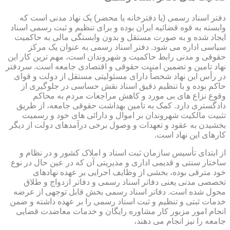
دفتر اسناد رسمی (یا دفترخانه یا محضر) یک نهاد مدنی است که
وابسته به قوه قضائیه ایران بوده و برای تنظیم و ثبت رسمی اسناد
ایجاد شده و به صورت مستقل و بدون وابستگی مالی به حاکمیت
سیاسی اداره می شود. دفتر اسناد رسمی به عنوان یک مرکز
حقوقی و مدنی رابط حاکمیت و شهروندان است، مهم ترین کار این
نهاد تامین و تضمین امنیت حقوقی و اقتصادی جامعه است. سردفتر
در رأس این نهاد شخصاً دارای مسئولیتی مستقل از دولت و قوای
حاکم بوده و با تنظیم دقیق اسناد نقش حساسی در جلوگیری از
وقوع نزاع های بی مورد و کاهش مراجعات مردم به محاکم
دادگستری دارد. کمک به تامین بهداشت حقوقی جامعه، از طریق
تثبیت مالکیت شهروندان بر اموال و دارائی های خود و رسمیت
بخشیدن به عقود و تعهدات و وصول برخی درآمدهای دولت از دیگر
کارهای این نهاد است.
از ابتدای تأسیس سازمان ثبت اسناد و املاک کشور و در نظام و
ساختار سنتی و قدیمی اداری و مدیریتی آن که در عین حال در نوع
خود مترقی بوده، بخشی از وظایف اجرایی بر عهده نهادهای
تخصصی مدنی یعنی دفاتر اسناد رسمی و دفاتر ازدواج و طلاق
محول شده است. دفاتر اسناد رسمی بخش قابل توجهی از عرضه
خدمات ثبتی و تنظیم و ثبت اسناد رسمی را بر عهده داشته و ضمن
انجام امور مزبور کار مشاوره رایگان و خدمات معاضدت قضایی
جامعه را نیز انجام می دهند،