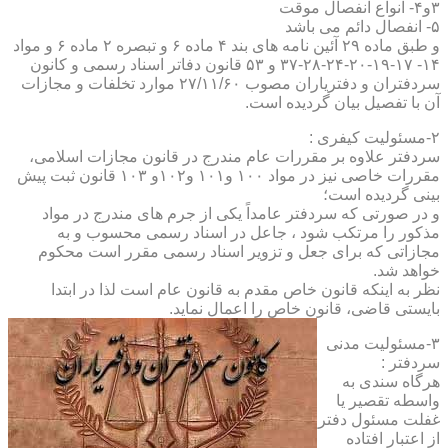
۳و۴- انواع انفصال موقت
۵- انفصال دائم می باشد
و طبق ماده ۲۹ آئین نامه های بند ۴ ماده ۶ و تبصره ۲ ماده ۶ و مواد
۱۴- ۱۷-۱۹-۲۰-۲۴-۲۸-۳۷ و ۵۳ قانون دفاتر اسناد رسمی و کانون
سردفتران و دفتریاران مصوب ۲۷/۱۱/۶۰ موارد تخلفات و مجازات
آن با تفصیل بیان گردیده است.
۲-مسئولیت کیفری :
سردفتر علاوه بر مقررات عام مندرج در قانون مجازات اسلامی،
مقررات خاصی نیز در مواد ۱۰۰ و۱۰۱ و۱۰۲و ۱۰۳ قانون ثبت پیش
بینی گردیده است؛
و در صورتی که سردفتر عامداً یکی از جرم های مندرج در مواد
مذکور را مرتکب شود ، جاعل در اسناد رسمی محسوب و به
مجازاتی که برای جعل و تزویر اسناد رسمی مقرر است محکوم
خواهد شد.
نظر به اینکه قانون خاص مقدم به قانون عام است لذا در ابتدا
بایستی قاضی، قانون خاص را اعمال نماید.
۳-مسئولیت مدنی
سردفتر :
هرگاه سندی به
واسطه تقصیر یا
غفلت مسئول دفتر
از اعتبار افتاده