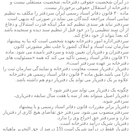
در ایران شخصیت حقوقی دفترخانه، شخصیت مستقلی نیست و
دفترخانه از استقلال حقوقی برخوردار نیست.
ماده ۳۰ قانون دفاتر اسناد رسمی ایران سردفتر را مکلف به تنظیم
تمامی اسناد مراجعه کنندگان می نماید در صورتی که بدیهی است
سردفتر نباید هر سندی تنظیم کند مگر اینکه قدرت استدلال و دفاع
از آن سند تنظیمی را در خود قبل از تنظیم سند دیده و سنجیده باشد
که بعداً بتواند از خود دفاع کند.
سردفتر:اداره امور دفترخانه بعهده شخصی است که بنا به پیشنهاد
سازمان ثبت اسناد و املاک کشور با جلب نظر مشورتی کانون
سردفتران و دفتریاران تعیین شده و سردفتر نامیده می شود. ماده
۲۱ قانون دفاتر اسناد رسمی تأکید می کند که همه «مسئولیت های
دفترخانه بر عهده سردفتر است».
دفتریار :دفتریار سمت معاونت دفترخانه و نمایندگی سازمان ثبت را
دارا می باشد.طبق ماده ۳ قانون دفاتر اسناد رسمی هر دفترخانه
علاوه بر یک دفتریار می تواند یک دفتریار دوم هم داشته باشد.
چگونه یک دفتریار می تواند سردفتر شود ؟
دفتریار اصیل میتواند بعد از سه یا هفت سال سابقه دفتریاری،
سردفتر شوند.
دفتریار برابر مقررات قانون دفاتر اسناد رسمی و با پیشنهاد
سردفترمنصوب می شود. سردفتر حق تقاضای هیچ کاری از دفتریار
ندارد و سردفتر حق اخراج وی را ندارد.
دفتریار، شریک درآمد دفترخانه است.
دفتریار فقط در درآمد شریک است (15 درصد از حق التحریر ماهیانه