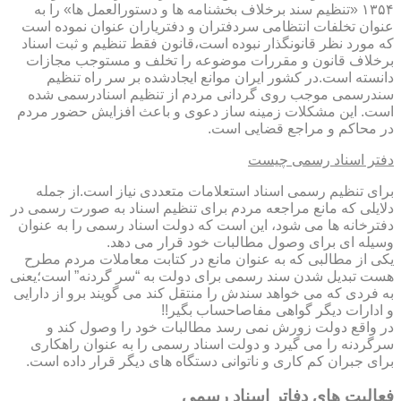
۱۳۵۴ «تنظیم سند برخلاف بخشنامه ها و دستورالعمل ها» را به
عنوان تخلفات انتظامی سردفتران و دفتریاران عنوان نموده است
که مورد نظر قانونگذار نبوده است،قانون فقط تنظیم و ثبت اسناد
برخلاف قانون و مقررات موضوعه را تخلف و مستوجب مجازات
دانسته است.در کشور ایران موانع ایجادشده بر سر راه تنظیم
سندرسمی موجب روی گردانی مردم از تنظیم اسنادرسمی شده
است. این مشکلات زمینه ساز دعوی و باعث افزایش حضور مردم
در محاکم و مراجع قضایی است.
دفتر اسناد رسمی چیست
برای تنظیم رسمی اسناد استعلامات متعددی نیاز است.از جمله
دلایلی که مانع مراجعه مردم برای تنظیم اسناد به صورت رسمی در
دفترخانه ها می شود، این است که دولت اسناد رسمی را به عنوان
وسیله ای برای وصول مطالبات خود قرار می دهد.
یکی از مطالبی که به عنوان مانع در کتابت معاملات مردم مطرح
هست تبدیل شدن سند رسمی برای دولت به “سر گردنه” است؛یعنی
به فردی که می خواهد سندش را منتقل کند می گویند برو از دارایی
و ادارات دیگر گواهی مفاصاحساب بگیر!!
در واقع دولت زورش نمی رسد مطالبات خود را وصول کند و
سرگردنه را می گیرد و دولت اسناد رسمی را به عنوان راهکاری
برای جبران کم کاری و ناتوانی دستگاه های دیگر قرار داده است.
فعالیت های دفاتر اسناد رسمی