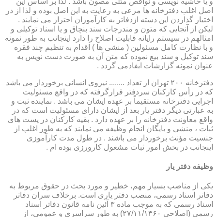
و یا حاشیه نویسی و نواقص مثلی مصون باشد . لذا بر اساس این
اصل اغلب دفترخانه ها مرعی به رعایت به این اصل بوده و لذا از در
اختیار گذاردن این دسته ازدفاتر به کارآموزان احتراز می نمایند .
لیکن از آنجایی که متون و مندرجات سند بنچاق و یا اسناد توکیلی و
امثالهم در سیستم رایانه قابلیت اصلاح را دارد اینجانب به طور نمونه
و با نظارت کامل مسئولین ( منشی ها ) اقدام به تنظیم چند فقره
سند توکیل و سند بیع نموده که متن آن به صورت دست نویس به
عنوان نمونه گزارشات ایفادمی گردد .
دفترخانه ۲۰۰ تهران از تعداد ........ نیروی انسانی برخوردار می باشد
که در رأس کارکنان سردفتر قرارگرفته که در واقع مسئولیت
اجرایی دفترخانه مستقیماً بر عهده ایشان می باشد . نماینده ثبت و
به عبارتی دیگر دفتر یار بعد از ایشان دارای مسئولیت است که در
واقع معاونت دفترخانه را بر عهده دارد . بقیه کارکنان در پست های
ثبات ، منشی و بایگان انجام وظیفه می نمایند که به طور اغلب از
جنسیت مؤنث برخوردار می باشند . در طول مدت کارآموزی
اینجانب در بخش امور ثبات مشغول کارورزی بوده ام .
وظیفه دفتر یار
یكی از مناصب بسیار مهم، خطیر و مورد بحث در حقوق مربوط به
دفاتر اسناد رسمی، منصب دفتر یاری است. برخلاف سران دفاتر
اسناد رسمی كه به موجب ماده ۳ آئین نامه قانون دفاتر اسناد
رسمی (اصلاحی ۲۷/۱۱/۱۳۶۰) به طور سراسری و عمومی، از