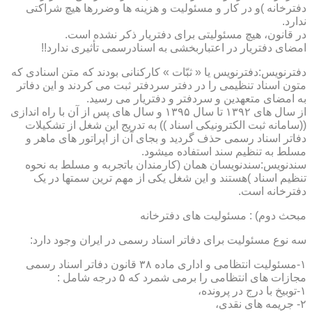
دفترخانه )و در کار و مسئولیت و هزینه ها وضررها هیچ شراکتی
ندارد.
در قانون، هیچ مسئولیتی برای دفتریار ذکر نشده است.
امضای دفتریار در اعتباربخشی به اسنادرسمی تأثیری ندارد!!
دفترنویس:دفترنویس یا « ثبّات » کارکنانی بودند که متن اسنادی که
متون اسناد تنظیمی را در دفتر سردفتر ثبت می کردند و این دفاتر
به امضای متعهدین و سردفتر و دفتریار می رسید.
از سال های ۱۳۹۲ تا سال ۱۳۹۵ و سال های پس از آن با راه اندازی
((سامانه ثبت الکترونیکی اسناد )) به تدریج این شغل از تشکیلات
دفاتر اسناد رسمی حذف گردید و بجای آن از اپراتور های ماهر و
مسلط به تنظیم سند استفاده میشود.
سندنویس:سندنویسان همان (کارمندان باتجربه و مسلط به نحوه
تنظیم اسناد )هستند و این شغل یکی از مهم ترین سمتها در یک
دفترخانه است.
مبحث دوم) : مسئولیت های دفترخانه
سه نوع مسئولیت برای دفاتر اسناد رسمی در ایران وجود دارد:
۱-مسئولیت انتظامی و اداری ماده ۳۸ قانون دفاتر اسناد رسمی
مجازات های انتظامی را برمی شمرد که ۵ درجه شامل :
۱-توبیخ با درج در پرونده،
۲- جریمه های نقدی،