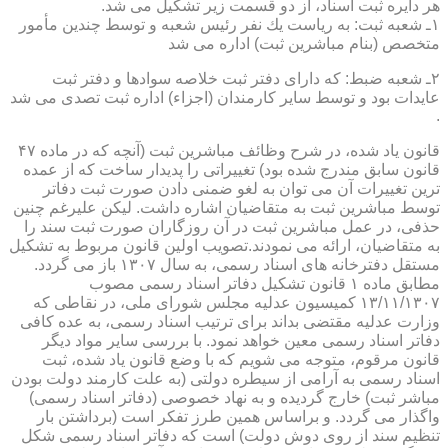
هر دایره ثبت اسناد، از دو قسمت زیر تشكیل می شد.
۱ـ شعبه ثبت: به ریاست یك نفر رئیس شعبه و توسط چندین مأمور
متخصص (بنام مباشرین ثبت) اداره می شد
۲ـ شعبه ضبط: كه دارای دفتر ثبت خلاصه سوادها و دفتر ثبت
عایدات بود و توسط سایر كارمندان (اجزاء) اداره ثبت تصدی می شد
.
قانون یاد شده، در شرح وظائف مباشرین ثبت (آنچه كه در ماده ۴۷
قانون سابق مندرج شده بود) تغییراتی را پدیدار ساخت كه از عمده
ترین تغییرات آن می توان به لغو ضمنی دادن صورت ثبت دفاتر
توسط مباشرین ثبت به متقاضیان اشاره داشت. لیكن علیرغم چنین
حذفی، در عمل مباشرین ثبت در آن روزگاران صورت ثبت سند را
به متقاضیان، ارائه می نمودند.تصویب اولین قانون مربوط به تشكیل
مستقل دفترخانه های اسناد رسمی، به سال ۱۳۰۷ باز می گردد.
مطابق ماده ۱ قانون تشكیل دفاتر اسناد رسمی مصوب
۱۳/۱۱/۱۳۰۷ كمیسیون عدلیه مجلس شورای ملی، در نقاطی كه
وزارت عدلیه مقتضی بداند برای ترتیب اسناد رسمی، به عده كافی
دفاتر اسناد رسمی معین خواهد نمود. با بررسی سایر مواد دیگر
قانون مرقوم، متوجه می شویم كه با وضع قانون یاد شده، ثبت
اسناد رسمی به آرامی از سیطره دولتی (به علت كارمند دولت بودن
مباشر ثبت) خارج گردیده و به نهاد خصوصی (دفاتر اسناد رسمی)
واگذار می گردد. و براساس همین طرز تفكر است (برداشتن بار
تنظیم سند از روی دوش دولت) است كه دفاتر اسناد رسمی شكل