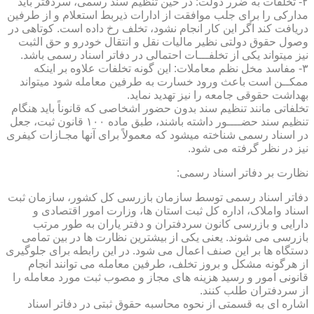
۲- تخلفات به ضرر دولت: در حین تنظیم سند رسمی، سردفتر باید
مدارکی را برای جلب موافقت از ادارات ذیربط استعلام و از طرفین
دریافت کند اگر این کار انجام نشود، تخلف رخ داده است. کوتاهی در
وصول حقوق دولتی نظیر مالیات نقل و انتقال خودرو و حق الثبت
نیز میتواند یکی از تخلفـــات احتمالی در دفاتر اسناد رسمی باشد.
۳- مفاسد مخل نظم معاملات: این گونه تخلفات علاوه بر اینکه
ممکــن است باعث ورود خسارت به طرفین معامله شود میتواند
بهداشت حقوقی جامعه را نیز تهدید نماید.
تخلفاتی مانند تنظیم سند بدون حضور اشخاصی که قانوناً باید هنگام
تنظیم سند حضــــور داشته باشند، طبق ماده ۱۰۰ قانون ثبت، جعل
در اسناد رسمی شناخته میشود که معمولاً برای آنها مجـازات کیفری
نیز در نظر گرفته می شود.
نظارت بر دفاتر اسناد رسمی:
دفاتر اسناد رسمی توسط سازمان بازرسی کل کشور، سازمان ثبت
اسناد واملاک، اداره کل ثبت استان ها، وزارت امور اقتصادی و
دارایی و بازرسی کانون سردفتران و دفتر یاران به طور مرتب
بازرسی می شوند. یعنی یکی از بیشترین نظارت ها در بین تمامی
دستگاه ها بر این صنف اعمال می شود. در این رابطه برای جلوگیری
از هرگونه مشکل و بروز تخلف، طرفین معامله می توانند انجام
قانونی امور و رسید هزینه های مجاز و مصوب ثبت مورد معامله را
از سردفتران طلب کنند.
اشاره ای به قسمتی از نحوه محاسبه حقوق ثبتی در دفاتر اسناد