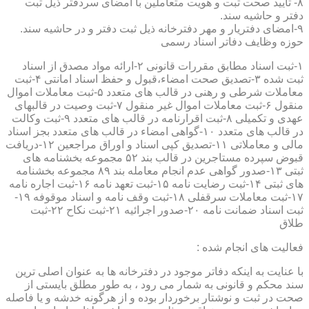
۸- تایید صحت ثبت و هویت متعاملین با امضای سردفتر ذیل ثبت
دفتر و حاشیه سند.
۹-امضای دفتریار و مهر دفترخانه ذیل ثبت دفتر و در حاشیه سند.
حوزه وظایف دفاتر اسناد رسمی
۱-ثبت اسناد مطابق مقررات قانونی ۲-ارائه مواد مصدق از اسناد
ثبت شده ۳-تصدیق صحت امضاء،قبول و حفظ اسناد امانتی ۴-ثبت
معاملات شرطی و رهنی در قالب های متعدد ۵-ثبت معاملات اموال
منقول ۶-ثبت معاملات اموال غیر منقول ۷-ثبت وصیت در قالبهای
عهدی و تکمیلی ۸-ثبت اقرارنامه در قالب های متعدد ۹-ثبت وکالت
در قالب های متعدد ۱۰-گواهی امضاء در قالب های متعدد بجز اسناد
مالی و معاملاتی ۱۱-تصدیق کپی اسناد و اوراق مراجعین ۱۲-دریافت
قبوض سپرده مستاجرین در قالب بند ۵۲ مجموعه بخشنامه های
ثبتی ۱۳-صدور گواهی عدم انجام معامله بند ۸۹ مجموعه بخشنامه
های ثبتی ۱۴-ثبت رضایت نامه ۱۵-ثبت تعهد نامه ۱۶-ثبت اجاره نامه
۱۷-ثبت معاملات سرقفلی ۱۸-ثبت وقف نامه و اسناد موقوفه ۱۹-
ثبت اسناد ضمانت نامه ۲۰-صدور اجرائیه ۲۱-ثبت نکاح ۲۲-ثبت
طلاق
فعالیت های انجام شده :
با عنایت به اینکه دفاتر موجود در دفترخانه ها به عنوان اصلی ترین
سند محکم و قانونی به شمار می رود ، به طور مطلق بایستی از
صحت در ثبت و نوشتار برخوردار بوده و از هرگونه خدشه و یا فاصله