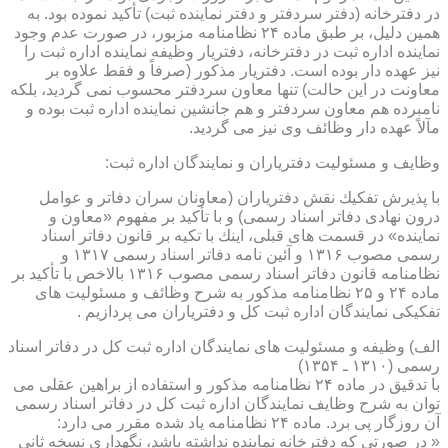
در دفترخانه (دفتر سردفتر و دفتر نماینده ثبت) تأكید نموده بود. به
همین دلیل، بر طبق ماده ۲۴ نظامنامه مزبور، در صورت عدم وجود
نماینده اداره ثبت در دفترخانه، دفتریار وظیفه نماینده اداره ثبت را
نیز عهده دار بوده است. دفتریار مذكور (صرفاً و فقط علاوه بر
معاونت در این حالت) تنها معاون سردفتر محسوب نمی گردید، بلكه
نامبرده هم معاون سردفتر و هم جانشین نماینده اداره ثبت بوده و
مآلاً عهده دار وظائف وی نیز می گردید.
وظایف و مسئولیت دفتریاران و نمایندگان اداره ثبت:
با پذیرش تفكیك نقش دفتریاران (معاونان سران دفاتر و عوامل
درون نهادی دفاتر اسناد رسمی) و با تأكید بر مفهوم «معاون و
نماینده» در قسمت های قبلی، اینك با تكیه بر قانون دفاتر اسناد
رسمی مصوب ۱۳۱۶ و آئین نامه دفاتر اسناد رسمی ۱۳۱۷ و
نظامنامه قانون دفاتر اسناد رسمی مصوب ۱۳۱۶ بالاخص با تأكید بر
ماده ۲۴ و ۲۵ نظامنامه مذكور به شرح وظائف و مسئولیت های
تفكیكی نمایندگان اداره ثبت كل و دفتریاران می پردازیم .
الف) وظیفه و مسئولیت های نمایندگان اداره ثبت كل در دفاتر اسناد
رسمی (۱۳۱۰ ـ ۱۳۵۴)
با تدقیق در ماده ۲۴ نظامنامه مذكور و استفاده از براهین عقلی می
توان به شرح وظایف نمایندگان اداره ثبت كل در دفاتر اسناد رسمی
آن روزگار پی برد. ماده ۲۴ نظامنامه یاد شده مقرر می دارد:
« در صورتی كه دفترخانه نماینده نداشته باشد، نگهداری نسخه ثانی