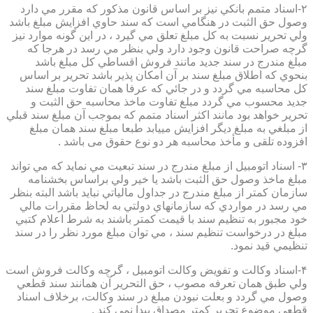
۲-اسناد متمم بانكي نيز بر اساس قانون مذكور كه مقرر مي دارد
وصول حق الثبت در هنگامي است كه سند حاوي افزايش مبلغ باشد
ولي تحرير نسبت به كل مبلغ تعلق مي گيرد ، در اين گونه موارد نيز
گرچه صراحت قانون وجود دارد ولي بنظر مي رسد در هرجا كه
مبلغ مندرج در سند جديد مانند فروش اقساطي كل مبلغ باشد
بنحوي كه اطلاق مبلغ سند بر آن امكان پذير باشد تحرير بر اساس
كل محاسبه مي گردد و در جائي كه عرفا همان تفاوت مبلغ سند
جديد محسوب مي گردد مبلغ تفاوت ماخذ محاسبه حق الثبت و
تحرير خواهد بود مانند اكثر اسناد متمم كه بموجب آن مبلغ سند قبلي
از مبلغي به مبلغ ديگر افزايش مييابد طبعا مبلغ سند همان مبلغ
افزوده تلقی و مأخذ محاسبه هر دو نوع حقوق می باشد .
۳- اسناد اتومبيل از مبلغ مندرج در سند تبعيت مي نمايد كه مي تواند
مبلغ ماخذ وصول حق الثبت باشد يا خير ولي براساس بخشنامه
سازمان كمتر از مبلغ مندرج در جداول مالياتي نبايد باشد البته بنظر
مي رسد در مواردي كه سازمانهاي دولتي به لحاظ مقررات مالي
خود مجبور به تنظيم سند با قيمت كمتر باشند به شرط اعلام كتبي
مبلغ در درخواست تنظيم سند ، مي توان مبلغ مورد نظر را در سند
تنظيمي قيد نمود.
۴-اسناد وكالت و تفويض وكالت اتومبيل ، گرچه وكالت فروش است
ولي طبق همان تعرفه مصوب ، حق التحرير آن همانند سند قطعي
وصول مي گردد و بعلت نبودن مبلغ در سند وكالت، برخلاف اسناد
قطعی موضوع تحریر کمتر مصداق پیدا نمی کند .