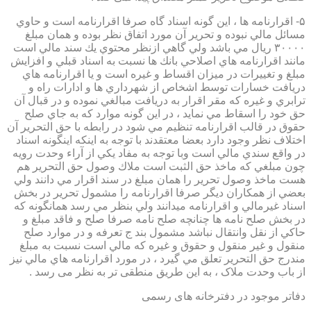
۵- اقرارنامه ها ، اين گونه اسناد گاه صرفا اقرارنامه است و حاوي
مسائل مالي نبوده و تحرير آن مورد اتفاق نظر بوده و همان مبلغ
۳۰۰۰۰ ريال مي باشد ولي گاهي ازنظر محتوي يك سند مالي است
مانند اقرارنامه هاي اصلاحي بانك ها نسبت به اسناد قبلي و افزايش
مبلغ و تغييرات در ميزان اقساط و غيره است و يا اقرارنامه هاي
دريافت خسارات توسط اشخاص از شهرداري ها و ادارات راه و
ترابري و غيره كه مقر اقرار به دريافت مبالغي نموده و در قبال آن
حق خود را اسقاط مي نمايد ، در اين گونه موارد كه به جاي صلح
حقوق در قالب اقرارنامه تنظيم مي شود در رابطه با حق التحرير آن
اختلاف نظر وجود دارد بعضا معتقدند با توجه به اينكه اينگونه اسناد
در واقع سندي مالي است وبا توجه به مفاد يكي از آراء وحدت رويه
چون مبلغي كه ماخذ حق الثبت است ملاك وصول حق التحرير هم
هست ماخذ وصول تحرير را همان مبلغ در سند اقرار مي دانند ولي
بعضي از همكاران ديگر صرفا اقرارنامه را مشمول تحرير در بخش
اسناد غيرمالي و اقرارنامه ميدانند ولي بنظر مي رسد همانگونه كه
در بخش صلح نامه ها چنانچه صلح نامه صرفا صلح و فاقد مبلغ و
حاكي از نقل وانتقال نباشد مشمول بند ج تعرفه و در موارد صلح
منقول و غير منقول و حقوق و غيره كه مالي است نسبت به مبلغ
مندرج حق التحرير تعلق مي گيرد ، در مورد اقرارنامه هاي مالي نيز
از باب وحدت ملاک ، به این طریق منطقی تر به نظر می رسد .
دفاتر موجود در دفترخانه های رسمی