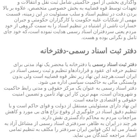
واگذاری بخشی از امور حاکمیتی شامل ثبت نقل و انتقالات و
تعهدات توسط قوه قضاییه به بخش خصوصی متخصص، علاوه بر بالا
بردن دقت در تنظیم اسناد و سلب مسئولیت در این زمینه، قسمت
مهمی از شکایات علیه حکومت یا کارگزاران حکومتی و جبران
خسارات ناشی از اشتباه در تنظیم اسناد را به سمت گروهی از خود
مردم یعنی سردفتران اسناد رسمی هدایت نموده است،که خود جای
تامل و نگرانی بوده و هست.
دفتر ثبت اسناد رسمی-دفترخانه
دفتر ثبت اسناد رسمی
یا دفترخانه یا محضر یک نهاد مدنی برای
تنظیم حرفه ای عقود و قراردادهاو تنظیم و ثبت رسمی اسناد در
ایران است.هرچند این نهاد زیر نظر قوه قضاییه است ولی بدون
وابستگی مالی به حاکمیت سیاسی اداره می شود.
دفتر اسناد رسمی به عنوان یک مرکز حقوقی و مدنی رابط حاکمیت
و شهروندان است، مهم ترین کار این نهاد تأمین و تضمین امنیت
حقوقی و اقتصادی جامعه است.
این نهاد دارای مسئولیتی مستقل از دولت و قوای حاکم است و با
تنظیم دقیق اسناد در جلوگیری از وقوع نزاع های بی مورد و کاهش
مراجعات مردم به محاکم دادگستری نقش دارند.
هر چند در ایران به ظاهر، سردفتری اسناد رسمی از مشاغل آزاد به
شمار می آید لکن قوانین ایران سردفتر را مکلف به تنظیم تمامی
اسناد مراجعه کنندگان می نماید.