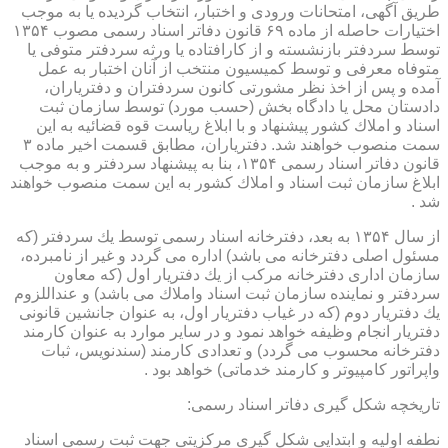
طریق آگهی، امتحانات ورودی و اختبار، انتخاب گردیده یا به موجب
اختیارات حاصله از ماده ۶۹ قانون دفاتر اسناد رسمی مصوب ۱۳۵۴
توسط سردفتر بازنشسته و از كارافتاده یا ورثه سردفتر متوفی یا
متوفاه معرفی و توسط كمیسیون منتخب از آنان اختبار به عمل
آمده و پس از اخذ نظر مشورتی كانون سردفتران و دفتریاران،
دادستان محل یا دادگاه بخش (حسب مورد) توسط سازمان ثبت
اسناد و املاك كشور پیشنهاد و با ابلاغ ریاست قوه قضائیه به این
سمت منصوب خواهند شد. دفتریاران، مطابق قسمت اخیر ماده ۳
قانون دفاتر اسناد رسمی ۱۳۵۴، بنا به پیشنهاد سردفتر و به موجب
ابلاغ سازمان ثبت اسناد و املاك كشور به این سمت منصوب خواهند
شد .
از سال ۱۳۵۴ به بعد، دفترخانه اسناد رسمی توسط یك سردفتر (كه
مسئول اصلی دفترخانه می باشد) اداره می گردد و غیر از نامبرده،
سازمان اداری دفترخانه مركب از یك دفتریار اول (كه معاون
سردفتر و نماینده سازمان ثبت اسناد واملاك می باشد) و عنداللزوم
یك دفتریار دوم (كه در غیاب دفتریار اول، به عنوان جانشین قانونی
دفتریار انجام وظیفه خواهد نمود و در سایر موارد به عنوان كارمند
دفترخانه محسوب می گردد) و تعدادی كارمند (سندنویس، ثبات
واپراتور كامپیوتر و كارمند خدماتی) خواهد بود .
تاریخچه شكل گیری دفاتر اسناد رسمی:
نطفه اولیه و ابتدایی شكل گیری مركزیتی جهت ثبت رسمی اسناد