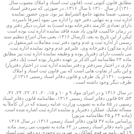
مطابق قانون كنونی ثبت، (قانون ثبت اسناد و املاك مصوب سال
۱۳۱۰) از سال ۱۳۱۰ تا سال ۱۳۱۶، در صورتی كه سردفتر اسناد
رسمی، ضمناً مجتهد جامع الشرایط نیز بود، بدون حضور نماینده
اداره ثبت و به تنهایی دفتر خود را اداره می نمود (صرفاً نامبرده
دارای تعدادی كارمند دفترخانه بوده است) به عبارت دیگر دفتر وی
در زمان حاكمیت قانون یاد شده فاقد نماینده اداره ثبت بوده است
لیكن از این تاریخ به بعد، (ازسال ۱۳۱۶، یعنی سال انتزاع تنظیم سند
رسمی از اداره ثبت و عدم وجود دفتر ثبت معاملات غیرمنقول در
اداره مذكور) دفترخانه وی، علیرغم عدم وجود نماینده اداره ثبت،
می بایست دارای دفتریار بوده و وظیفه نماینده اداره ثبت نیز مطابق
ماده ۲۴ نظامنامه آتی الذكر بر عهده دفتریار بوده است (یك دفتر
جاری در اختیار سردفتر و دفتر نماینده اداره ثبت در اختیار دفتریار)
و این یكی از تفاوت هایی است كه بین قانون ثبت اسناد و املاك
مصوب ۱۳۱۰ از یك طرف و قانون دفاتر اسناد رسمی ۱۳۱۶ از
طرف دیگر وجود داشته است .
در سال ۱۳۱۶ و در اجرای مواد ۹ و ۱۰ و ۱۵، ۲۰، ۲۱، ۲۲، ۲۴، ۳۶،
۵۳، ۵۷ قانون دفاتر اسناد رسمی ۱۳۱۶، نظامنامه قانون دفاتر اسناد
رسمی در ۸۵ ماده به تصویب وزارت عدلیه رسیده كه در آن كاملاً به
مسأله تفكیك عملكرد دفتریار و نماینده اداره ثبت اشاره شده است.
(ماده ۲۴ و ۲۵ نظامنامه مزبور)
براساس ماده ۴۷ قانون دفاتر اسناد رسمی ۱۳۱۶، در سال ۱۳۱۷
آئین نامه دفاتر اسناد رسمی در ۶۴ ماده به تصویب می رسد. ماده
۱۹ آئین نامه مرقوم كماكان بر ضرورت وجودی دو دفتر ثبت اسناد