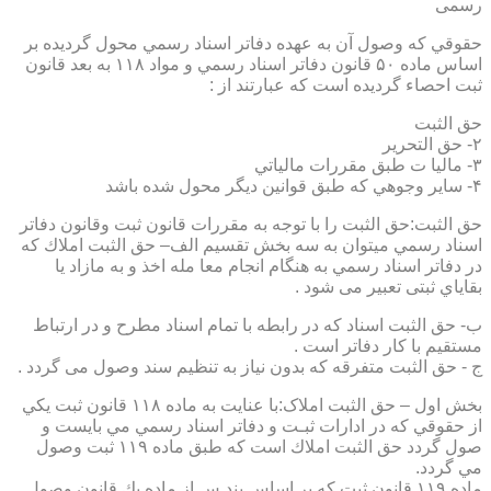
رسمی
حقوقي كه وصول آن به عهده دفاتر اسناد رسمي محول گرديده بر
اساس ماده ۵۰ قانون دفاتر اسناد رسمي و مواد ۱۱۸ به بعد قانون
ثبت احصاء گرديده است كه عبارتند از :
حق الثبت
۲- حق التحرير
۳- ماليا ت طبق مقررات مالياتي
۴- ساير وجوهي كه طبق قوانين ديگر محول شده باشد
حق الثبت:حق الثبت را با توجه به مقررات قانون ثبت وقانون دفاتر
اسناد رسمي ميتوان به سه بخش تقسيم الف– حق الثبت املاك كه
در دفاتر اسناد رسمي به هنگام انجام معا مله اخذ و به مازاد يا
بقاياي ثبتی تعبیر می شود .
ب- حق الثبت اسناد كه در رابطه با تمام اسناد مطرح و در ارتباط
مستقيم با كار دفاتر است .
ج - حق الثبت متفرقه كه بدون نياز به تنظیم سند وصول می گردد .
بخش اول – حق الثبت املاک:با عنايت به ماده ۱۱۸ قانون ثبت يكي
از حقوقي كه در ادارات ثبـت و دفاتر اسناد رسمي مي بايست و
صول گردد حق الثبت املاك است كه طبق ماده ۱۱۹ ثبت وصول
مي گردد.
ماده ۱۱۹ قانون ثبت كه بر اساس بند س از ماده يك قانون وصول