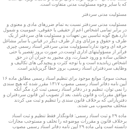
که با سایر وجوه مسئولیت مدنی متفاوت است.
مسئولیت مدنی سردفتر
مسئولیت مدنی سردفتر نسبت به تمام ضررهای مادی و معنوی و
در برابر تمامی اشخاص اعم از حقیقی یا حقوقی، عمومیت و شمول
دارد.هیچ گونه تناسبی بین تعهدات و مسئولیت های سردفتر از یک
طرف و حقوق و مزایای وی از طرف دیگر در قیاس با سایر مشاغل
حرفه ای وجود ندارد!مسؤولیت مدنی سردفتر اسناد رسمی چیزی
فراتر از مسؤولیتهای اداری اوست.در صورت بروز تقصیر یا حتی
خطایی ساده و ورود خسارت، وی مجبور به جبران آن در حق
اشخاص زیاندیده است و با توجه کثرت و پیچیدگی های تکالیف و
وظایف سردفتران اسناد رسمی، بروز خطا گریزناپذیر است.
مبحث سوم): موانع موجود برای تنظیم اسناد رسمی مطابق ماده ۱۶
آیین نامه دفاتر اسناد رسمی مصوب ۱۳۱۷ مقرر شده که هیچ سندی
را نمی توان، تنظیم و در دفاتر اسناد رسمی ثبت کرد مگر آنکه
موافق مقررات و قانون باشد، بعد از تصویب این قانون سردفتران و
دفتریارانی که برخلاف قانون سندی را تنظیم و ثبت می کردند
متخلف محسوب می شدند.
ماده ۲۹ و ثبت اسناد رسمی: قانونگذار فقط تنظیم و ثبت اسناد
برخلاف قانون و مقررات موضوعه را تخلف و مستوجب مجازات
دانسته است ولی ماده ۲۹ آیین نامه دفاتر اسناد رسمی مصوب