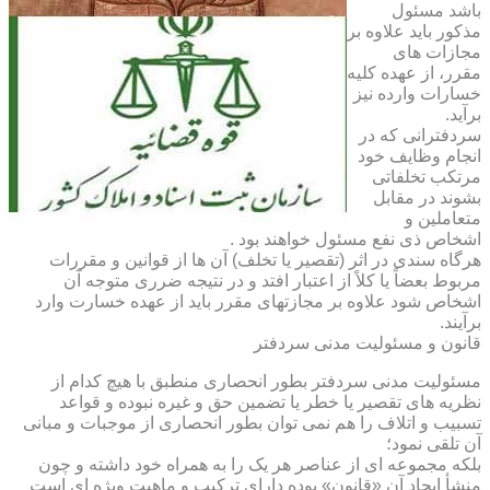
باشد مسئول
مذکور باید علاوه بر
مجازات های
مقرر، از عهده کلیه
خسارات وارده نیز
برآید.
سردفترانی که در
انجام وظایف خود
مرتکب تخلفاتی
بشوند در مقابل
متعاملین و
اشخاص ذی نفع مسئول خواهند بود .
هرگاه سندی در اثر (تقصیر یا تخلف) آن ها از قوانین و مقررات
مربوط بعضاً یا کلاً از اعتبار افتد و در نتیجه ضرری متوجه آن
اشخاص شود علاوه بر مجازتهای مقرر باید از عهده خسارت وارد
برآیند.
قانون و مسئولیت مدنی سردفتر
مسئولیت مدنی سردفتر بطور انحصاری منطبق با هیچ کدام از
نظریه های تقصیر یا خطر یا تضمین حق و غیره نبوده و قواعد
تسبیب و اتلاف را هم نمی توان بطور انحصاری از موجبات و مبانی
آن تلقی نمود؛
بلکه مجموعه ای از عناصر هر یک را به همراه خود داشته و چون
منشأ ایجاد آن «قانون» بوده دارای ترکیب و ماهیت ویژه ای است