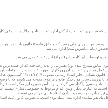
نكه مباشرین ثبت، جزو اركان اداره ثبت اسناد و املاك یا به نوعی كا
ن یاد شده، در شرح وظائف مباشرین ثبت (آنچه كه در ماده ۴۷ قانون سابق مندرج شده بود) تغییراتی را 
 عمل مباشرین ثبت در آن روزگاران صورت ثبت سند را به متقاضیان، 
دفترخانه های اسناد رسمی، به سال 
. با بررسی سایر مواد دیگر قانون مرقوم، متوجه می شویم كه با وضع 
ر اسناد رسمی) واگذار می گردد. و براساس همین طرز تفكر است (برد
ی نیز مبادرت به رسمیت دادن اسناد عادی مردم می نمودند.