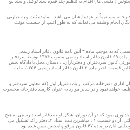
ئولین ( منشی ها ) اقدام به تنظیم چند فقره سند توکیل و سند بیع
 دفترخانه مستقیماً بر عهده ایشان می باشد . نماینده ثبت و به عبارتی
بایگان انجام وظیفه می نمایند که به طور اغلب از جنسیت مؤنث
یكی از مناصب بسیار مهم، خطیر و مورد بحث در حقوق مربوط به دفاتر اسناد رسمی، منصب دفتر یاری است. برخلاف سران دفاتر اسناد رسمی كه به موجب ماده ۳ آئین نامه قانون دفاتر اسناد رسمی
(اصلاحی ۲۷/۱۱/۱۳۶۰) به طور سراسری و عمومی، از طریق آگهی، امتحانات ورودی و اختبار، انتخاب گردیده یا به موجب اختیارات حاصله از ماده ۶۹ قانون دفاتر اسناد رسمی مصوب ۱۳۵۴ توسط سردفتر
شورتی كانون سردفتران و دفتریاران، دادستان محل یا دادگاه بخش
(حسب مورد) توسط سازمان ثبت اسناد و املاك كشور پیشنهاد و با ابلاغ ریاست قوه قضائیه به این سمت منصوب خواهند شد. دفتریاران، مطابق قسمت اخیر ماده ۳ قانون دفاتر اسناد رسمی ۱۳۵۴، بنا به
ازمان اداری دفترخانه مركب از یك دفتریار اول (كه معاون سردفتر و
وظیفه خواهد نمود و در سایر موارد به عنوان كارمند دفترخانه محسوب
ی اسناد مراجعان، به قانون ثبت اسناد مصوب سال ۱۲۹۰ شمسی بازمی گردد.باید یادآوری نمود كه در آن دوران، شكل اولیه دفاتر اسناد رسمی به هیچ
عنوان جنبه استقلالی نداشته است. مطابق قانون یاد شده، به منظور رسمیت دادن به اسناد قاطبه مردم، دوایر ثبت اسناد به عنوان نهادی دولتی، از دو قسمت ۱ ـ مباشرین ثبت اسناد ۲ـ دفتر راكد تشكیل می
ینچنین تبیین شده بود .