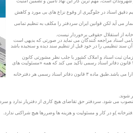
هروندان است، مهم ترین کار این نهاد تأمین و تضمین امنیت
یم دقیق اسناد در جلوگیری از وقوع نزاع های بی مورد و کاهش
ار می آید لکن قوانین ایران سردفتر را مکلف به تنظیم تمامی
ه از استقلال حقوقی برخوردار نیست.
یم تمامی اسناد مراجعه کنندگان می نماید در صورتی که بدیهی است
آن سند تنظیمی را در خود قبل از تنظیم سند دیده و سنجیده باشد
زمان ثبت اسناد و املاک کشور با جلب نظر مشورتی کانون
سردفتران و دفتریاران تعیین شده و سردفتر نامیده می شود. ماده ۲۱ قانون دفاتر اسناد رسمی تأکید می کند که همه «مسئولیت های
دفتریار :دفتریار سمت معاونت دفترخانه و نمایندگی سازمان ثبت را دارا می باشد.طبق ماده ۳ قانون دفاتر اسناد رسمی هر دفترخانه
 شوند.
منصوب می شود. سردفتر حق تقاضای هیچ کاری از دفتریار ندارد و سردف