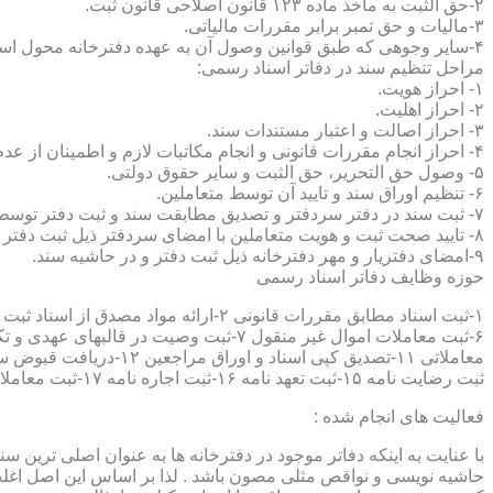
۲-حق الثبت به ماخذ ماده ۱۲۳ قانون اصلاحی قانون ثبت.
۳-مالیات و حق تمبر برابر مقررات مالیاتی.
۴-سایر وجوهی که طبق قوانین وصول آن به عهده دفترخانه محول است.
مراحل تنظیم سند در دفاتر اسناد رسمی:
۱- احراز هویت.
۲- احراز اهلیت.
۳- احراز اصالت و اعتبار مستندات سند.
۴- احراز انجام مقررات قانونی و انجام مکاتبات لازم و اطمینان از عدم منع قانونی تنظیم سند.
۵- وصول حق التحریر، حق الثبت و سایر حقوق دولتی.
۶- تنظیم اوراق سند و تایید آن توسط متعاملین.
۷- ثبت سند در دفتر سردفتر و تصدیق مطابقت سند و ثبت دفتر توسط متعاملین.
۸- تایید صحت ثبت و هویت متعاملین با امضای سردفتر ذیل ثبت دفتر و حاشیه سند.
۹-امضای دفتریار و مهر دفترخانه ذیل ثبت دفتر و در حاشیه سند.
حوزه وظایف دفاتر اسناد رسمی
ثبت رضایت نامه ۱۵-ثبت تعهد نامه ۱۶-ثبت اجاره نامه ۱۷-ثبت معاملات سرقفلی ۱۸-ثبت وقف نامه و اسناد موقوفه ۱۹-ثبت اسناد ضمانت نامه ۲۰-صدور اجرائیه ۲۱-ثبت نکاح ۲۲-ثبت طلاق
فعالیت های انجام شده :
با عنایت به اینکه دفاتر موجود در دفترخانه ها به عنوان اصلی ترین 
حاشیه نویسی و نواقص مثلی مصون باشد . لذا بر اساس این اصل اغلب دفت