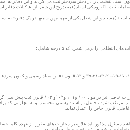
تون اسناد تنظیمی را در دفتر سردفتر ثبت می کردند و این دفاتر به ام
از آن با راه اندازی ((سامانه ثبت الکترونیکی اسناد )) به تدریج این شغل از تشک
اسناد )هستند و این شغل یکی از مهم ترین سمتها در یک دفترخانه است
۱۰ قانون ثبت پیش بینی گردیده است؛
ور را مرتکب شود ، جاعل در اسناد رسمی محسوب و به مجازاتی که بر
 قاضی، قانون خاص را اعمال نماید.
شد مسئول مذکور باید علاوه بر مجازات های مقرر، از عهده کلیه خسارا
متعاملین و اشخاص ذی نفع مسئول خواهند بود .