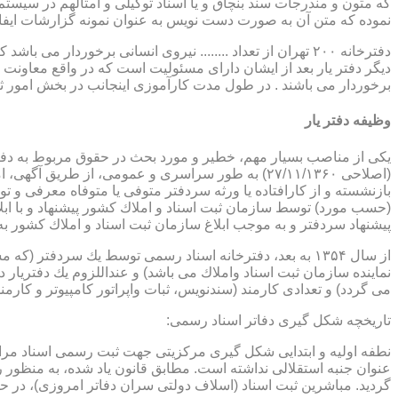
که متون و مندرجات سند بنچاق و یا اسناد توکیلی و امثالهم در سیستم 
نموده که متن آن به صورت دست نویس به عنوان نمونه گزارشات ایفا
دفترخانه ۲۰۰ تهران از تعداد ........ نیروی انسانی برخورد
دیگر دفتر یار بعد از ایشان دارای مسئولیت است که در واقع معاونت د
برخوردار می باشند . در طول مدت کارآموزی اینجانب در بخش امور ث
وظیفه دفتر یار
بازنشسته و از كارافتاده یا ورثه سردفتر متوفی یا متوفاه معرفی و 
پیشنهاد سردفتر و به موجب ابلاغ سازمان ثبت اسناد و املاك كشور 
از سال ۱۳۵۴ به بعد، دفترخانه اسناد رسمی توسط یك سردفتر
نماینده سازمان ثبت اسناد واملاك می باشد) و عنداللزوم یك دفتریار د
می گردد) و تعدادی كارمند (سندنویس، ثبات واپراتور كامپیوتر و كارمند
تاریخچه شكل گیری دفاتر اسناد رسمی:
گردید. مباشرین ثبت اسناد (اسلاف دولتی سران دفاتر امروزی)، در حقیقت جزو كارمندا