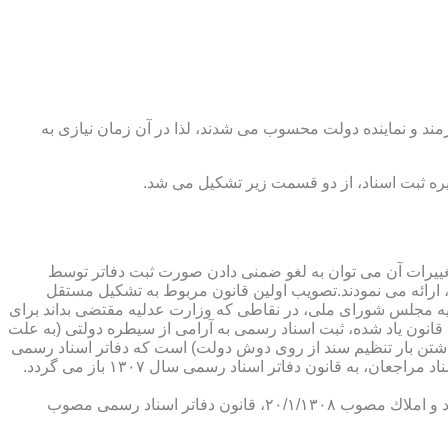
رمند و نماینده دولت محسوب می شدند، لذا در آن زمان نیازی به
پدیدار ساخت كه از عمده ترین تغییرات آن می توان به لغو ضمنی دادن صورت ثبت دفاتر توسط
ارائه می نمودند.تصویب اولین قانون مربوط به تشكیل مستقل
۱۳۰۷ باز می گردد. مطابق ماده ۱ قانون تشكیل دفاتر اسناد رسمی مصوب ۱۳/۱۱/۱۳۰۷ كمیسیون عدلیه مجلس شورای ملی، در نقاطی كه وزارت عدلیه مقتضی بداند برای
قانون یاد شده، ثبت اسناد رسمی به آرامی از سیطره دولتی (به علت
اشتن بار تنظیم سند از روی دوش دولت) است كه دفاتر اسناد رسمی
شكل می گیرد، علی رغم اینكه صلاحیت دفاتر در آن زمان محلی بوده است. به عبارت دیگر اولین اقدام مربوط به خصوصی سازی تنظیم اسناد مراجعان، به قانون دفاتر اسناد رسمی سال ۱۳۰۷ باز می گردد.
در آن زمان، هر دفتر اسناد رسمی مركب از یك نفر صاحب دفتر و لااقل یك نفر نماینده اداره ثبت اسناد بوده است. با تصویب قانون ثبت اسناد و املاك مصوب ۲۰/۱/۱۳۰۸، قانون دفاتر اسناد رسمی مصوب