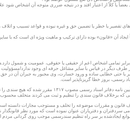
بعضاً یا کلاً از اعتبار افتد و در نتیجه ضرری متوجه آن اشخاص شود عل
ی تقصیر یا خطر یا تضمین حق و غیره نبوده و قواعد تسبیب و اتلاف ر
 ایجاد آن «قانون» بوده دارای ترکیب و ماهیت ویژه ای است که با سا
ابر تمامی اشخاص اعم از حقیقی یا حقوقی، عمومیت و شمول دارد.هی
 طرف دیگر در قیاس با سایر مشاغل حرفه ای وجود ندارد!مسؤولیت م
 یا حتی خطایی ساده و ورود خسارت، وی مجبور به جبران آن در حق 
د رسمی، بروز خطا گریزناپذیر است.
مبحث سوم): موانع موجود برای تنظیم اسناد رسمی مطابق ماده
رانی که برخلاف قانون سندی را تنظیم و ثبت می کردند متخلف محسوب
امی سردفتران و دفتریاران عنوان نموده است که مورد نظر قانونگذار 
انع ایجادشده بر سر راه تنظیم سندرسمی موجب روی گردانی مردم ا