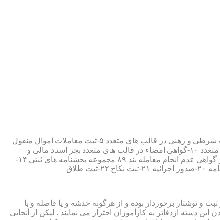
۱-ثبت اسناد مطابق مقررات قانونی ۲-ارائه مواد مصدق از اسناد ثبت شده ۳-تصدیق صحت امضاء،قبول و حفظ اسناد امانتی ۴-ثبت معاملات شرطی و رهنی در قالب های متعدد ۵-ثبت معاملات اموال منقول
۶-ثبت معاملات اموال غیر منقول ۷-ثبت وصیت در قالبهای عهدی و تکمیلی ۸-ثبت اقرارنامه در قالب های متعدد ۹-ثبت وکالت در قالب های متعدد ۱۰-گواهی امضاء در قالب های متعدد بجز اسناد مالی و
معاملاتی ۱۱-تصدیق کپی اسناد و اوراق مراجعین ۱۲-دریافت قبوض سپرده مستاجرین در قالب بند ۵۲ مجموعه بخشنامه های ثبتی ۱۳-صدور گواهی عدم انجام معامله بند ۸۹ مجموعه بخشنامه های ثبتی ۱۴-
ت و نوشتار برخوردار بوده و از هرگونه خدشه و یا فاصله و یا
ین دسته ازدفاتر به کارآموزان احتراز می نمایند . لیکن از آنجایی