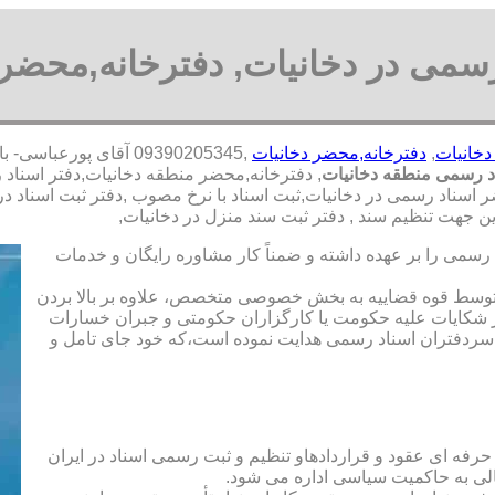
رسمی در دخانیات, دفترخانه,محضر 
دخانیات
,
دفترخانه,محضر دخانیات
,09390205345 آقای پو
د رسمی منطقه دخانیات
, دفترخانه,محضر منطقه دخانیات,دفتر اسناد
 اسناد رسمی در دخانیات,ثبت اسناد با نرخ مصوب ,دفتر ثبت اسناد در
 جهت تنظیم سند , دفتر ثبت سند منزل در دخانیات,
رسمی را بر عهده داشته و ضمناً کار مشاوره رایگان و خدمات
ت توسط قوه قضاییه به بخش خصوصی متخصص، علاوه بر بالا بردن
 شکایات علیه حکومت یا کارگزاران حکومتی و جبران خسارات
ی سردفتران اسناد رسمی هدایت نموده است،که خود جای تامل و
 حرفه ای عقود و قراردادهاو تنظیم و ثبت رسمی اسناد در ایران
الی به حاکمیت سیاسی اداره می شود.