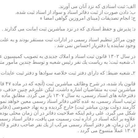
الف: ثبت اسنادی كه نزد آنان می آورند.
ب: دادن صورت از ثبت دفاتر اسناد و سواد از اسناد ثبت شده.
ج: انجام تصدیقات (مبنای امروزین گواهی امضا ء
د: پذیرش و حفظ اسنادی كه در نزد مباشرین ثبت امانت می گذارند .
چون مراكز تنظیم اسناد رسمی در ادارات ثبت مستقر بودند و به علت ای
وجود نماینده یا دفتریار احساس نمی شد .
در سال ۱۳۰۲ قانون ثبت اسناد و املاك جدیدی به تصویب كمیسیون عدلیه مجلس شورای ملی رسید كه مطابق ماده ۵ قانون یاد شده، هر دایره ثبت اسناد، از دو قسمت زیر تشكیل می شد.
۱ـ شعبه ثبت: به ریاست یك نفر رئیس شعبه و توسط چندین مأمور متخصص (بنام مباشرین ثبت) اداره می شد
۲ـ شعبه ضبط: كه دارای دفتر ثبت خلاصه سوادها و دفتر ثبت عایدات بود و توسط سایر كارمندان (اجزاء) اداره ثبت تصدی می شد .
قانو
مباشرین ثبت به متقاضیان اشاره داشت. لیكن علیرغم چنین حذفی، در
ترتیب اسناد رسمی، به عده كافی دفاتر اسناد رسمی معین خواهد نمود
كارمند دولت بودن مباشر ثبت) خارج گردیده و به نهاد خصوصی (دفات
علاوه بر آنكه اسناد در اداره ثبت رسمیت می یافت، دفاتر اسناد رسم
۱۳۰۷ عملاً منسوخ می گردد .