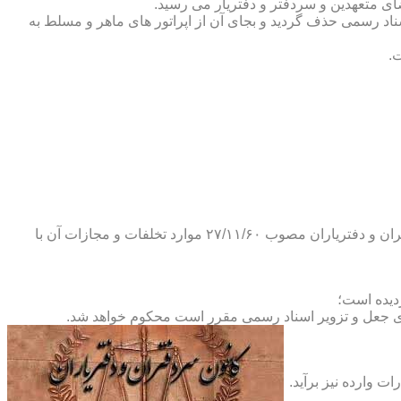
ضای متعهدین و سردفتر و دفتریار می رسید.
یلات دفاتر اسناد رسمی حذف گردید و بجای آن از اپراتور های ماهر و مسلط به
.
و طبق ماده ۲۹ آئین نامه های بند ۴ ماده ۶ و تبصره ۲ ماده ۶ و مواد ۱۴- ۱۷-۱۹-۲۰-۲۴-۲۸-۳۷ و ۵۳ قانون دفاتر اسناد رسمی و کانون سردفتران و دفتریاران مصوب ۲۷/۱۱/۶۰ موارد تخلفات و مجازات آن با
ای جعل و تزویر اسناد رسمی مقرر است محکوم خواهد شد.
ت وارده نیز برآید.