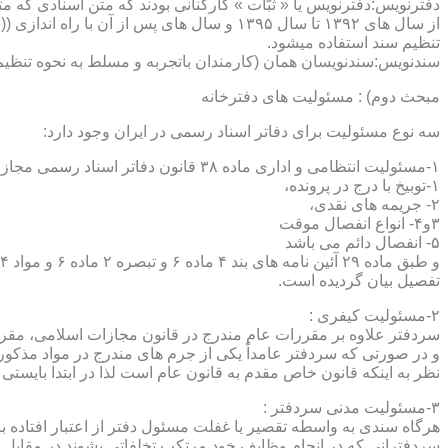
دفترنویس:دفترنویس یا « ثبّات » کارکنانی بودند که متن اسنادی که م
از سال های ۱۳۹۲ تا سال ۱۳۹۵ و سال های پس 
تنظیم سند استفاده میشود.
سندنویس:سندنویسان همان (کارمندان باتجربه و مسلط به نحوه تنظیم 
مبحث دوم) : مسئولیت های دفترخانه
سه نوع مسئولیت برای دفاتر اسناد رسمی در ایران وجود دارد:
۱-مسئولیت انتظامی و اداری ماده ۳۸ قانون دفاتر اسناد رسمی مجازات های انتظامی را برمی شمرد که ۵ درجه شامل :
۱-توبیخ با درج در پرونده،
۲- جریمه های نقدی،
۳و۴- انواع انفصال موقت
۵- انفصال دائم می باشد
تفصیل بیان گردیده است.
۲-مسئولیت کیفری :
سردفتر علاوه بر مقررات عام مندرج در قانون مجازات اسلامی، مقررات خاصی نیز در مواد ۱۰۰ و۱۰۱ و۱۰۲و ۳
و در صورتی که سردفتر عامداً یکی از جرم های مندرج در مواد مذک
نظر به اینکه قانون خاص مقدم به قانون عام است لذا در ابتدا بایستی
۳-مسئولیت مدنی سردفتر :
هرگاه سندی به واسطه تقصیر یا غفلت مسئول دفتر از اعتبار افتاده با
سردفترانی که در انجام وظایف خود مرتکب تخلفاتی بشوند در مقابل 