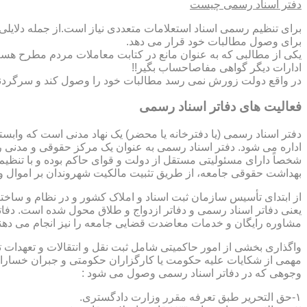
دفتر اسناد رسمی چیست
برای تنظیم رسمی اسناد استعلامات متعددی نیاز است.از جمله دلایل
برای وصول مطالبات خود قرار می دهد.
یکی از مطالبی که به عنوان مانع در کتابت معاملات مردم مطرح هست
ادارات دیگر گواهی مفاصاحساب بگیر!!
در واقع دولت زورش نمی رسد مطالبات خود را وصول کند و سرگردنه ر
فعالیت های دفاتر اسناد رسمی
دفتر اسناد رسمی (یا دفترخانه یا محضر) یک نهاد مدنی است که وابس
اداره می شود. دفتر اسناد رسمی به عنوان یک مرکز حقوقی و مدنی ر
شخصاً دارای مسئولیتی مستقل از دولت و قوای حاکم بوده و با تنظی
بهداشت حقوقی جامعه، از طریق تثبیت مالکیت شهروندان بر اموال و 
از ابتدای تأسیس سازمان ثبت اسناد و املاک کشور و در نظام و ساخت
یعنی دفاتر اسناد رسمی و دفاتر ازدواج و طلاق محول شده است. دفا
مشاوره رایگان و خدمات معاضدت قضایی جامعه را نیز انجام می دهن
واگذاری بخشی از امور حاکمیتی شامل ثبت نقل و انتقالات و تعهدا
مهمی از شکایات علیه حکومت یا کارگزاران حکومتی و جبران خسارات
وجوهی که در دفاتر اسناد رسمی وصول می شود :
۱-حق التحریر طبق تعرفه مقرر وزارت دادگستری.