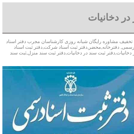
در دخانیات
رعباسی- با تخفیف مشاوره رايگان شبانه روزی کارشناسان مجرب دفتر اسناد
 رسمی, دفترخانه,محضر,دفتر ثبت اسناد شرکت,دفتر ثبت اسناد
 دخانیات,دفتر ثبت سند در دخانیات,دفتر ثبت سند منزل,ثبت سند