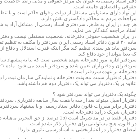
دفتر اسناد رسمی به عنوان یک مرکز حقوقی و مدنی رابط حاکمیت و ش
حقوقی و اقتصادی جامعه است.
این نهاد دارای مسئولیتی مستقل از دولت و قوای حاکم است و با تنظ
مراجعات مردم به محاکم دادگستری نقش دارند.
هر چند در ایران به ظاهر، سردفتری اسناد رسمی از مشاغل آزاد به شم
اسناد مراجعه کنندگان می نماید.
در ایران شخصیت حقوقی دفترخانه، شخصیت مستقلی نیست و دفترخان
ماده ۳۰ قانون دفاتر اسناد رسمی ایران سردفتر را مکلف به تنظ
سردفتر نباید هر سندی تنظیم کند مگر اینکه قدرت استدلال و دفاع از 
که بعداً بتواند از خود دفاع کند.
سردفتر:اداره امور دفترخانه بعهده شخصی است که بنا به پیشنهاد سا
دفترخانه بر عهده سردفتر است».
علاوه بر یک دفتریار می تواند یک دفتریار دوم هم داشته باشد.
چگونه یک دفتریار می تواند سردفتر شود ؟
دفتریار اصیل میتواند بعد از سه یا هفت سال سابقه دفتریاری، سردفتر
دفتریار برابر مقررات قانون دفاتر اسناد رسمی و با پیشنهاد سردفتر
دفتریار، شریک درآمد دفترخانه است.
دفتریار فقط در درآمد شریک است (15 درصد از حق التحریر ماهیانه دفترخانه )و در کار و مسئولیت و هزینه ها وضررها هیچ شراکتی ندارد.
در قانون، هیچ مسئولیتی برای دفتریار ذکر نشده است.
امضای دفتریار در اعتباربخشی به اسنادرسمی تأثیری ندارد!!