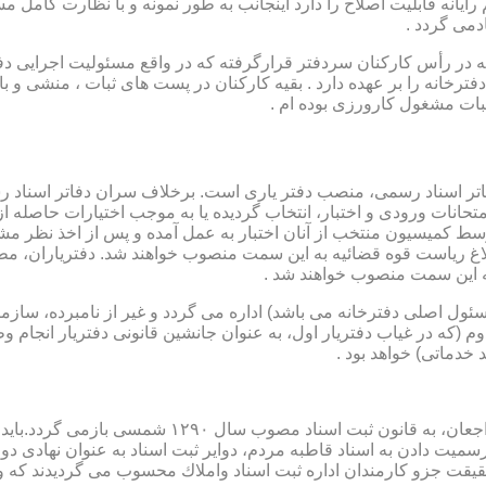
رایانه قابلیت اصلاح را دارد اینجانب به طور نمونه و با نظارت کامل مس
دمی گردد .
ار می باشد که در رأس کارکنان سردفتر قرارگرفته که در واقع مسئولیت اجرایی
فترخانه را بر عهده دارد . بقیه کارکنان در پست های ثبات ، منشی و 
بات مشغول کارورزی بوده ام .
توسط كمیسیون منتخب از آنان اختبار به عمل آمده و پس از اخذ نظر م
به این سمت منصوب خواهند شد .
 (كه مسئول اصلی دفترخانه می باشد) اداره می گردد و غیر از نامبرده، س
وم (كه در غیاب دفتریار اول، به عنوان جانشین قانونی دفتریار انجام 
 خدماتی) خواهد بود .
نطفه اولیه و ابتدایی شكل گیری مركزیتی جهت ثبت رسم
ن اداره ثبت اسناد واملاك محسوب می گردیدند كه وظایف آنان در ماده ۴۷ قانون مرقوم،ا