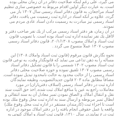
می گیرد، علی رغم اینكه صلاحیت دفاتر در آن زمان محلی بوده
است. به عبارت دیگر اولین اقدام مربوط به خصوصی سازی تنظیم
اسناد مراجعان، به قانون دفاتر اسناد رسمی سال ۱۳۰۷ باز می
گردد. علاوه بر آنكه اسناد در اداره ثبت رسمیت می یافت، دفاتر
اسناد رسمی نیز مبادرت به رسمیت دادن اسناد عادی مردم می
نمودند.
در آن زمان، هر دفتر اسناد رسمی مركب از یك نفر صاحب دفتر و
لااقل یك نفر نماینده اداره ثبت اسناد بوده است. با تصویب قانون
ثبت اسناد و املاك مصوب ۲۰/۱/۱۳۰۸، قانون دفاتر اسناد رسمی
مصوب ۱۳۰۷ عملاً منسوخ می گردد .
نحوه نگارش قانون مرقوم (قانون ثبت اسناد واملاك ۱۳۰۸) این
مسأله را به ذهن تداعی می نماید كه قانونگذار وقت، به نوعی قانون
ثبت اسناد مصوب ۱۳۰۲ شمسی را با قانون تشكیل دفاتر اسناد
رسمی مصوب ۱۳۰۷ تلفیق نموده و حوزه صلاحیت محلی دفاتر
اسناد رسمی را از حالت محدود به حالت نامحدود تبدیل نموده است.
مضافاً مطابق ماده ۲۰۳ قانون جدیدالتصویب، وظیفه نمایندگان
اداره ثبت در دفاتر اسناد رسمی (اسلاف دفتریاران) در مورد
معاملات راجع به عین یا منافع املاك ثبت شده، اخذ حق الثبت سند
نقل و انتقال املاك و الصاق نمودن تمبر معادل آن به سند انتقالی و
ابطال تمبر مربوطه و ارسال سند به اداره ثبت محل وقوع ملك بوده
است تا اجزاء ثبت (كارمندان مستقر در اداره ثبت محل وقوع ملك)
واقعه یا عمل حقوقی انجام یافته را در دفتر املاك موجود در اداره
ثبت درج نمایند.در سال ۱۳۱۰، قانون ثبت اسناد و املاك كنونی به