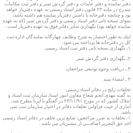
دفتر نماینده و دفتر عایدات و دفتر گردش تمبر و دفتر ثبت مكاتبات
مندرج در ماده ۲۳ قانون دفتر اسناد رسمی به عهده دفتریار خواهد
بود و چنانچه دفترخانه با داشتن دفتریار نماینده هم داشته باشد،
سوای نسخه ثانی دفتر اسناد رسمی و دفتر گردش تمبر (كه به عهده
نماینده خواهد بود) نگهداری سایر دفاتر فوق به عهده دفتریار است .
اینك به طور اختصار به شرح وظایف چهارگانه نمایندگان اداره ثبت
كل در دفترخانه ها پرداخته می شود.
۱ـ نگهداری نسخه ثانی دفتر ثبت اسناد رسمی
۲ـ نگهداری دفتر گردش تمبر
۳ ـ دریافت وجوه تودیعی مراجعان
۴ ـ امضاء سند
تخلفات رایج در دفاتر اسناد رسمی
به گفته مهدی انجم شعاع معاون امور اسناد سازمان ثبت اسناد و
املاک کشور که در مورخ ۲۳/۱۱/۹۱ در گفتگو با ایرنا مطرح شد،
آماری از حیث فراوانی تخلفات دفاتر در اختیار سازمان ثبت نمی
باشد.
۱- تخلفات به ضرر مراجعین: شایع ترین تخلف در دفاتر اسناد رسمی
اخذ حق التحریر اضافـــی از مشتریان می باشد .