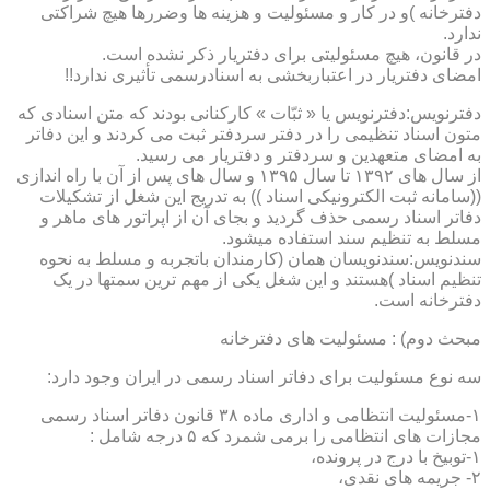
دفترخانه )و در کار و مسئولیت و هزینه ها وضررها هیچ شراکتی
ندارد.
در قانون، هیچ مسئولیتی برای دفتریار ذکر نشده است.
امضای دفتریار در اعتباربخشی به اسنادرسمی تأثیری ندارد!!
دفترنویس:دفترنویس یا « ثبّات » کارکنانی بودند که متن اسنادی که
متون اسناد تنظیمی را در دفتر سردفتر ثبت می کردند و این دفاتر
به امضای متعهدین و سردفتر و دفتریار می رسید.
از سال های ۱۳۹۲ تا سال ۱۳۹۵ و سال های پس از آن با راه اندازی
((سامانه ثبت الکترونیکی اسناد )) به تدریج این شغل از تشکیلات
دفاتر اسناد رسمی حذف گردید و بجای آن از اپراتور های ماهر و
مسلط به تنظیم سند استفاده میشود.
سندنویس:سندنویسان همان (کارمندان باتجربه و مسلط به نحوه
تنظیم اسناد )هستند و این شغل یکی از مهم ترین سمتها در یک
دفترخانه است.
مبحث دوم) : مسئولیت های دفترخانه
سه نوع مسئولیت برای دفاتر اسناد رسمی در ایران وجود دارد:
۱-مسئولیت انتظامی و اداری ماده ۳۸ قانون دفاتر اسناد رسمی
مجازات های انتظامی را برمی شمرد که ۵ درجه شامل :
۱-توبیخ با درج در پرونده،
۲- جریمه های نقدی،