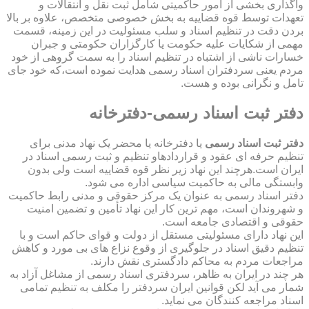
واگذاری بخشی از امور حاکمیتی شامل ثبت نقل و انتقالات و
تعهدات توسط قوه قضاییه به بخش خصوصی متخصص، علاوه بر بالا
بردن دقت در تنظیم اسناد و سلب مسئولیت در این زمینه، قسمت
مهمی از شکایات علیه حکومت یا کارگزاران حکومتی و جبران
خسارات ناشی از اشتباه در تنظیم اسناد را به سمت گروهی از خود
مردم یعنی سردفتران اسناد رسمی هدایت نموده است،که خود جای
تامل و نگرانی بوده و هست.
دفتر ثبت اسناد رسمی-دفترخانه
دفتر ثبت اسناد رسمی
یا دفترخانه یا محضر یک نهاد مدنی برای
تنظیم حرفه ای عقود و قراردادهاو تنظیم و ثبت رسمی اسناد در
ایران است.هرچند این نهاد زیر نظر قوه قضاییه است ولی بدون
وابستگی مالی به حاکمیت سیاسی اداره می شود.
دفتر اسناد رسمی به عنوان یک مرکز حقوقی و مدنی رابط حاکمیت
و شهروندان است، مهم ترین کار این نهاد تأمین و تضمین امنیت
حقوقی و اقتصادی جامعه است.
این نهاد دارای مسئولیتی مستقل از دولت و قوای حاکم است و با
تنظیم دقیق اسناد در جلوگیری از وقوع نزاع های بی مورد و کاهش
مراجعات مردم به محاکم دادگستری نقش دارند.
هر چند در ایران به ظاهر، سردفتری اسناد رسمی از مشاغل آزاد به
شمار می آید لکن قوانین ایران سردفتر را مکلف به تنظیم تمامی
اسناد مراجعه کنندگان می نماید.