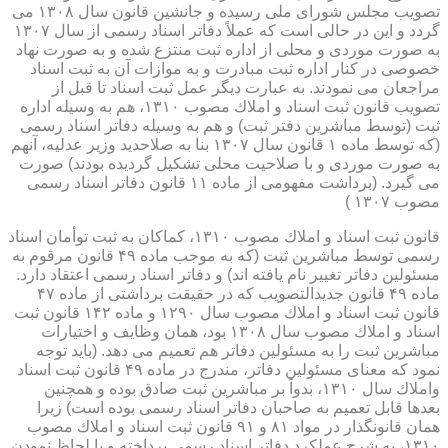
تصویب مجلس شورای ملی رسیده و جانشین قانون سال ۱۳۰۸ می
گردد و این در حالی است كه عملاً دفاتر اسناد رسمی از سال ۱۳۰۷
به صورت موردی و محلی از اداره ثبت منتزع شده و به صورت نهاد
خصوصی در كنار اداره ثبت مبادرت و به موازات آن به ثبت اسناد
مراجعان می نمودند. به عبارت دیگر عمل ثبت اسناد تا قبل از
تصویب قانون ثبت اسناد و املاك مصوب ۱۳۱۰، هم به وسیله اداره
ثبت (توسط مباشرین دفتر ثبت) و هم به وسیله دفاتر اسناد رسمی
(كه توسط ماده ۱ قانون سال ۱۳۰۷ بنا به صلاحدید وزیر عدلیه، آنهم
به صورت موردی و با صلاحیت محلی تشكیل گردیده بودند) صورت
می گیرد. (برداشت مفهومی از ماده ۱۱ قانون دفاتر اسناد رسمی
مصوب ۱۳۰۷ )
قانون ثبت اسناد و املاك مصوب ۱۳۱۰، كماكان به ثبت توأمان اسناد
رسمی توسط مباشرین ثبت (كه به موجب ماده ۴۹ قانون مرقوم به
مسئولین دفاتر تغییر نام یافته اند) و دفاتر اسناد رسمی اعتقاد دارد.
ماده ۴۹ قانون جدیدالتصویب كه در حقیقت برداشتی از ماده ۴۷
قانون ثبت اسناد و املاك مصوب سال ۱۲۹۰ و ماده ۱۴۲ قانون ثبت
اسناد و املاك مصوب سال ۱۳۰۸ بود، همان وظایف و اختیارات
مباشرین ثبت را به مسئولین دفاتر هم تعمیم می دهد. (باید توجه
نمود كه معنای مسئولین دفاتر، مندرج در ماده ۴۹ قانون ثبت اسناد
واملاك سال ۱۳۱۰، بدواً بر مباشرین ثبت صادق بوده و همچنین
بعدها قابل تعمیم به صاحبان دفاتر اسناد رسمی بوده است) زیرا
همان قانونگذار در مواد ۸۱ و ۹۱ قانون ثبت اسناد و املاك مصوب
۱۳۱۰، به شرح عملكرد دفاتر اسناد رسمی پرداخته و با لحاظ نمودن