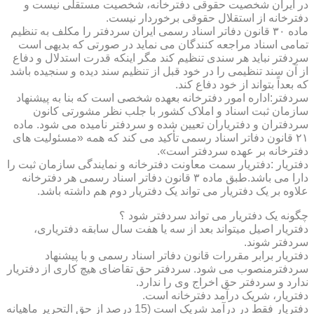
در ایران شخصیت حقوقی دفترخانه، شخصیت مستقلی نیست و
دفترخانه از استقلال حقوقی برخوردار نیست.
ماده ۳۰ قانون دفاتر اسناد رسمی ایران سردفتر را مکلف به تنظیم
تمامی اسناد مراجعه کنندگان می نماید در صورتی که بدیهی است
سردفتر نباید هر سندی تنظیم کند مگر اینکه قدرت استدلال و دفاع
از آن سند تنظیمی را در خود قبل از تنظیم سند دیده و سنجیده باشد
که بعداً بتواند از خود دفاع کند.
سردفتر:اداره امور دفترخانه بعهده شخصی است که بنا به پیشنهاد
سازمان ثبت اسناد و املاک کشور با جلب نظر مشورتی کانون
سردفتران و دفتریاران تعیین شده و سردفتر نامیده می شود. ماده
۲۱ قانون دفاتر اسناد رسمی تأکید می کند که همه «مسئولیت های
دفترخانه بر عهده سردفتر است».
دفتریار :دفتریار سمت معاونت دفترخانه و نمایندگی سازمان ثبت را
دارا می باشد.طبق ماده ۳ قانون دفاتر اسناد رسمی هر دفترخانه
علاوه بر یک دفتریار می تواند یک دفتریار دوم هم داشته باشد.
چگونه یک دفتریار می تواند سردفتر شود ؟
دفتریار اصیل میتواند بعد از سه یا هفت سال سابقه دفتریاری،
سردفتر شوند.
دفتریار برابر مقررات قانون دفاتر اسناد رسمی و با پیشنهاد
سردفترمنصوب می شود. سردفتر حق تقاضای هیچ کاری از دفتریار
ندارد و سردفتر حق اخراج وی را ندارد.
دفتریار، شریک درآمد دفترخانه است.
دفتریار فقط در درآمد شریک است (15 درصد از حق التحریر ماهیانه