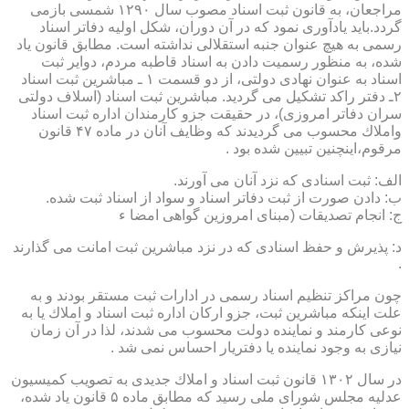
مراجعان، به قانون ثبت اسناد مصوب سال ۱۲۹۰ شمسی بازمی
گردد.باید یادآوری نمود كه در آن دوران، شكل اولیه دفاتر اسناد
رسمی به هیچ عنوان جنبه استقلالی نداشته است. مطابق قانون یاد
شده، به منظور رسمیت دادن به اسناد قاطبه مردم، دوایر ثبت
اسناد به عنوان نهادی دولتی، از دو قسمت ۱ ـ مباشرین ثبت اسناد
۲ـ دفتر راكد تشكیل می گردید. مباشرین ثبت اسناد (اسلاف دولتی
سران دفاتر امروزی)، در حقیقت جزو كارمندان اداره ثبت اسناد
واملاك محسوب می گردیدند كه وظایف آنان در ماده ۴۷ قانون
مرقوم،اینچنین تبیین شده بود .
الف: ثبت اسنادی كه نزد آنان می آورند.
ب: دادن صورت از ثبت دفاتر اسناد و سواد از اسناد ثبت شده.
ج: انجام تصدیقات (مبنای امروزین گواهی امضا ء
د: پذیرش و حفظ اسنادی كه در نزد مباشرین ثبت امانت می گذارند
.
چون مراكز تنظیم اسناد رسمی در ادارات ثبت مستقر بودند و به
علت اینكه مباشرین ثبت، جزو اركان اداره ثبت اسناد و املاك یا به
نوعی كارمند و نماینده دولت محسوب می شدند، لذا در آن زمان
نیازی به وجود نماینده یا دفتریار احساس نمی شد .
در سال ۱۳۰۲ قانون ثبت اسناد و املاك جدیدی به تصویب كمیسیون
عدلیه مجلس شورای ملی رسید كه مطابق ماده ۵ قانون یاد شده،