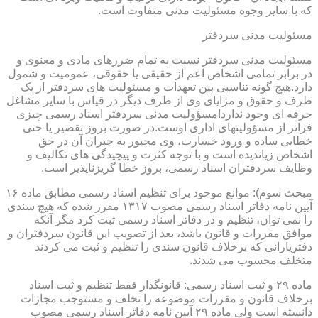
که با سایر وجوه مسئولیت مدنی متفاوت است.
مسئولیت مدنی سردفتر
مسئولیت مدنی سردفتر نسبت به تمام ضررهای مادی و معنوی و
در برابر تمامی اشخاص اعم از حقیقی یا حقوقی، عمومیت و شمول
دارد.هیچ گونه تناسبی بین تعهدات و مسئولیت های سردفتر از یک
طرف و حقوق و مزایای وی از طرف دیگر در قیاس با سایر مشاغل
حرفه ای وجود ندارد!مسؤولیت مدنی سردفتر اسناد رسمی چیزی
فراتر از مسؤولیتهای اداری اوست.در صورت بروز تقصیر یا حتی
خطایی ساده و ورود خسارت، وی مجبور به جبران آن در حق
اشخاص زیاندیده است و با توجه کثرت و پیچیدگی های تکالیف و
وظایف سردفتران اسناد رسمی، بروز خطا گریزناپذیر است.
مبحث سوم): موانع موجود برای تنظیم اسناد رسمی مطابق ماده ۱۶
آیین نامه دفاتر اسناد رسمی مصوب ۱۳۱۷ مقرر شده که هیچ سندی
را نمی توان، تنظیم و در دفاتر اسناد رسمی ثبت کرد مگر آنکه
موافق مقررات و قانون باشد، بعد از تصویب این قانون سردفتران و
دفتریارانی که برخلاف قانون سندی را تنظیم و ثبت می کردند
متخلف محسوب می شدند.
ماده ۲۹ و ثبت اسناد رسمی: قانونگذار فقط تنظیم و ثبت اسناد
برخلاف قانون و مقررات موضوعه را تخلف و مستوجب مجازات
دانسته است ولی ماده ۲۹ آیین نامه دفاتر اسناد رسمی مصوب