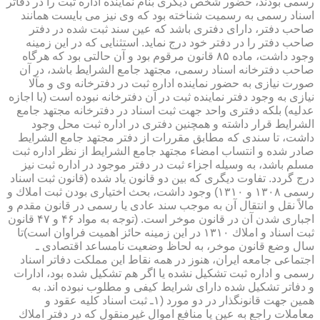
رسمی بودند، حضور شخص دیگری بنام نماینده اداره ثبت را در دفاتر
اسناد رسمی به رسمیت شناخته بود كه وی نیز می بایست همانند
صاحب دفتر، دارای دفتری باشد كه عین سند ثبت شده در دفتر
صاحب دفتر را در دفتر خود درج نماید. استثنایی كه در این زمینه
وجود داشت، ماده ۸۵ قانون مرقوم بود و آن حالتی بود كه هرگاه
صاحب دفترخانه اسناد رسمی، مجتهد جامع الشرایط باشد، در آن
صورت نیازی به حضور نماینده اداره ثبت در دفترخانه وی و مآلا
نیازی به وجود دفتر نماینده ثبت در آن دفترخانه نبوده است (با اجازه
عدلیه) بلكه دفتری واحد جهت ثبت اسناد در دفترخانه مجتهد جامع
الشرایط قرار داشته و همچنین دفتری در اداره ثبت محل وجود
داشت، تا سندی كه مطابق مقررات از دفتر مجتهد جامع الشرایط
صادر شده و انتساب امضاء مجتهد جامع الشرایط از نظر اداره ثبت
مسلم باشد، به وسیله اجزاء ثبت در دفتر موجود در اداره ثبت نیز
درج گردد. تفاوت دیگری كه بین دو قانون یاد شده (قانون ثبت اسناد
رسمی ۱۳۰۸ و ۱۳۱۰) وجود داشت، بحث اختیاری بودن ثبت املاك و
مالاً نقل و انتقال آن به موجب سند عادی یا رسمی در قانون مقدم و
اجباری شدن آن در قانون موخر است. (توجه به مواد ۴۶ و ۴۷ قانون
ثبت اسناد و املاك ۱۳۱۰ در این زمینه حائز اهمیت فراوان است)تا
سال وضع قانون موخر، به لحاظ وضعیت نامساعد اقتصادی ـ
اجتماعی جامعه ایران، هنوز در همه نقاط این مملكت دفاتر اسناد
رسمی و اداره ثبت تشكیل نشده یا اگر هم تشكیل شده بود، ادارات
و دفاتر تشكیل شده دارای شرایط كیفی و مطلوب نبوده اند. به
همین جهت قانونگذار در دو مورد (۱ـ ثبت اسناد كلیه عقود و
معاملات راجع به عین یا منافع اموال غیرمنقول كه در دفتر املاك