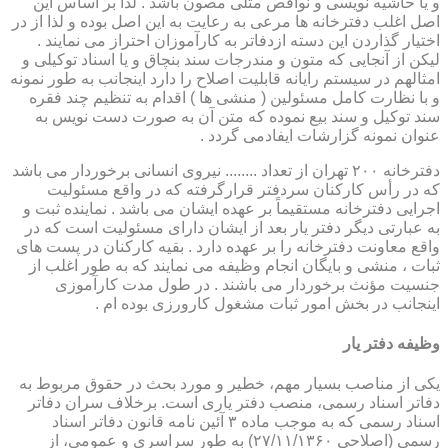
و یا حاشیه نویسی و نواقص مثلی مصون باشد . لذا بر اساس این
اصل اغلب دفترخانه ها مرعی به رعایت به این اصل بوده و لذا از در
اختیار گذاردن این دسته ازدفاتر به کارآموزان احتراز می نمایند .
لیکن از آنجایی که متون و مندرجات سند بنچاق و یا اسناد توکیلی و
امثالهم در سیستم رایانه قابلیت اصلاح را دارد اینجانب به طور نمونه
و با نظارت کامل مسئولین ( منشی ها ) اقدام به تنظیم چند فقره
سند توکیل و سند بیع نموده که متن آن به صورت دست نویس به
عنوان نمونه گزارشات ایفادمی گردد .
دفترخانه ۲۰۰ تهران از تعداد ........ نیروی انسانی برخوردار می باشد
که در رأس کارکنان سردفتر قرارگرفته که در واقع مسئولیت
اجرایی دفترخانه مستقیماً بر عهده ایشان می باشد . نماینده ثبت و
به عبارتی دیگر دفتر یار بعد از ایشان دارای مسئولیت است که در
واقع معاونت دفترخانه را بر عهده دارد . بقیه کارکنان در پست های
ثبات ، منشی و بایگان انجام وظیفه می نمایند که به طور اغلب از
جنسیت مؤنث برخوردار می باشند . در طول مدت کارآموزی
اینجانب در بخش امور ثبات مشغول کارورزی بوده ام .
وظیفه دفتر یار
یكی از مناصب بسیار مهم، خطیر و مورد بحث در حقوق مربوط به
دفاتر اسناد رسمی، منصب دفتر یاری است. برخلاف سران دفاتر
اسناد رسمی كه به موجب ماده ۳ آئین نامه قانون دفاتر اسناد
رسمی (اصلاحی ۲۷/۱۱/۱۳۶۰) به طور سراسری و عمومی، از