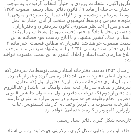
طریق آگهی، امتحانات ورودی و اختبار، انتخاب گردیده یا به موجب
اختیارات حاصله از ماده ۶۹ قانون دفاتر اسناد رسمی مصوب ۱۳۵۴
توسط سردفتر بازنشسته و از كارافتاده یا ورثه سردفتر متوفی یا
متوفاه معرفی و توسط كمیسیون منتخب از آنان اختبار به عمل
آمده و پس از اخذ نظر مشورتی كانون سردفتران و دفتریاران،
دادستان محل یا دادگاه بخش (حسب مورد) توسط سازمان ثبت
اسناد و املاك كشور پیشنهاد و با ابلاغ ریاست قوه قضائیه به این
سمت منصوب خواهند شد. دفتریاران، مطابق قسمت اخیر ماده ۳
قانون دفاتر اسناد رسمی ۱۳۵۴، بنا به پیشنهاد سردفتر و به موجب
ابلاغ سازمان ثبت اسناد و املاك كشور به این سمت منصوب خواهند
شد .
از سال ۱۳۵۴ به بعد، دفترخانه اسناد رسمی توسط یك سردفتر (كه
مسئول اصلی دفترخانه می باشد) اداره می گردد و غیر از نامبرده،
سازمان اداری دفترخانه مركب از یك دفتریار اول (كه معاون
سردفتر و نماینده سازمان ثبت اسناد واملاك می باشد) و عنداللزوم
یك دفتریار دوم (كه در غیاب دفتریار اول، به عنوان جانشین قانونی
دفتریار انجام وظیفه خواهد نمود و در سایر موارد به عنوان كارمند
دفترخانه محسوب می گردد) و تعدادی كارمند (سندنویس، ثبات
واپراتور كامپیوتر و كارمند خدماتی) خواهد بود .
تاریخچه شكل گیری دفاتر اسناد رسمی:
نطفه اولیه و ابتدایی شكل گیری مركزیتی جهت ثبت رسمی اسناد