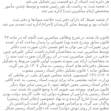
هر دایره ثبت اسناد، از دو قسمت زیر تشكیل می شد.
۱ـ شعبه ثبت: به ریاست یك نفر رئیس شعبه و توسط چندین مأمور
متخصص (بنام مباشرین ثبت) اداره می شد
۲ـ شعبه ضبط: كه دارای دفتر ثبت خلاصه سوادها و دفتر ثبت
عایدات بود و توسط سایر كارمندان (اجزاء) اداره ثبت تصدی می شد
.
قانون یاد شده، در شرح وظائف مباشرین ثبت (آنچه كه در ماده ۴۷
قانون سابق مندرج شده بود) تغییراتی را پدیدار ساخت كه از عمده
ترین تغییرات آن می توان به لغو ضمنی دادن صورت ثبت دفاتر
توسط مباشرین ثبت به متقاضیان اشاره داشت. لیكن علیرغم چنین
حذفی، در عمل مباشرین ثبت در آن روزگاران صورت ثبت سند را
به متقاضیان، ارائه می نمودند.تصویب اولین قانون مربوط به تشكیل
مستقل دفترخانه های اسناد رسمی، به سال ۱۳۰۷ باز می گردد.
مطابق ماده ۱ قانون تشكیل دفاتر اسناد رسمی مصوب
۱۳/۱۱/۱۳۰۷ كمیسیون عدلیه مجلس شورای ملی، در نقاطی كه
وزارت عدلیه مقتضی بداند برای ترتیب اسناد رسمی، به عده كافی
دفاتر اسناد رسمی معین خواهد نمود. با بررسی سایر مواد دیگر
قانون مرقوم، متوجه می شویم كه با وضع قانون یاد شده، ثبت
اسناد رسمی به آرامی از سیطره دولتی (به علت كارمند دولت بودن
مباشر ثبت) خارج گردیده و به نهاد خصوصی (دفاتر اسناد رسمی)
واگذار می گردد. و براساس همین طرز تفكر است (برداشتن بار
تنظیم سند از روی دوش دولت) است كه دفاتر اسناد رسمی شكل