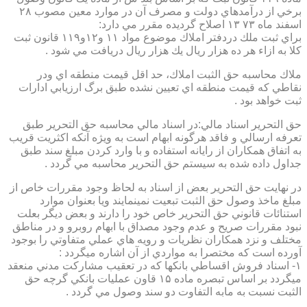
برخي از درآمدهاي دولت و مصرف آن در موارد معين مصوب ۲۸
اسفند ماه ۷۳ ۱۳ اصلاح گرديده مقرر مي دارد:
براي ثبت ملك دردفتر املاك موضوع مواد ۱۱ و۱۲و۱۱۹ قانون ثبت
كلا به ازاء هر ده هزار ريال يك هزار ريال دريافت مي شود .
ملاك محاسبه حق الثبت املاك، حد اقل قيمت منطقه اي ودر
نقاطي كه قيمت منطقه اي تعيين نشده طبق برگ ارزيابي ادارات
ثبت خواهد بود .
حق التحرير اسناد مالي:در اسناد مالي محاسبه حق التحرير طبق
تعرفه ارسالي و فاقد هرگونه ابهام است به ويژه آنكه اكثريت قريب
به اتفاق همكاران از رايانه استفاده و با وارد كردن مبلغ سند طبق
جداول داده شده به سيستم حق التحرير محاسبه مي گردد .
در نهايت حق التحرير بعض از اسناد به لحاظ وجود مقررات خاص از
مبلغ ماخذ وصول حق الثبت تبعيت نمينمايند ويا بعنوان موارد
استنائات قانوني حق التحرير خاص خود را دارند و بعض ديگر بعلت
نبود مقررات صريح و عدم وجود مصداق با ابهام روبرو و در مناطق
مختلف و نزد همكاران نظريات و رويه هاي عملي متفاوتي را بوجود
آورده است كه مختصرا به مواردي از آن اشاره ميگردد :
۱- اسناد فروش اقساطي بانكها كه در تعقيب مشاركت مدني منعقد
ميگردد بر اساس تبصره ماده ۱۵ قاون عمليات بانكي گرچه حق
الثبت نسبت به مابه التفاوت دو سند وصول مي گردد .