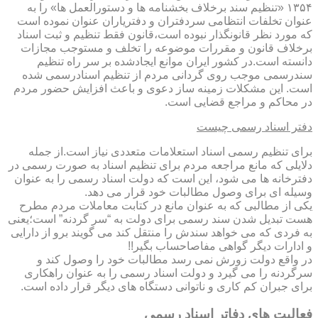
۱۳۵۴ «تنظیم سند برخلاف بخشنامه ها و دستورالعمل ها» را به
عنوان تخلفات انتظامی سردفتران و دفتریاران عنوان نموده است
که مورد نظر قانونگذار نبوده است،قانون فقط تنظیم و ثبت اسناد
برخلاف قانون و مقررات موضوعه را تخلف و مستوجب مجازات
دانسته است.در کشور ایران موانع ایجادشده بر سر راه تنظیم
سندرسمی موجب روی گردانی مردم از تنظیم اسنادرسمی شده
است. این مشکلات زمینه ساز دعوی و باعث افزایش حضور مردم
در محاکم و مراجع قضایی است.
دفتر اسناد رسمی چیست
برای تنظیم رسمی اسناد استعلامات متعددی نیاز است.از جمله
دلایلی که مانع مراجعه مردم برای تنظیم اسناد به صورت رسمی در
دفترخانه ها می شود، این است که دولت اسناد رسمی را به عنوان
وسیله ای برای وصول مطالبات خود قرار می دهد.
یکی از مطالبی که به عنوان مانع در کتابت معاملات مردم مطرح
هست تبدیل شدن سند رسمی برای دولت به “سر گردنه” است؛یعنی
به فردی که می خواهد سندش را منتقل کند می گویند برو از دارایی
و ادارات دیگر گواهی مفاصاحساب بگیر!!
در واقع دولت زورش نمی رسد مطالبات خود را وصول کند و
سرگردنه را می گیرد و دولت اسناد رسمی را به عنوان راهکاری
برای جبران کم کاری و ناتوانی دستگاه های دیگر قرار داده است.
فعالیت های دفاتر اسناد رسمی