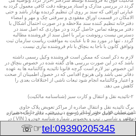
مالکیت فوق به فروشنده توسط سردفتر احراز گردد وتوصیه می
گردد در بررسی مدارک و اسناد مربوطه دقت کافی معمول گردد به
عبارتی اوراقی که سند بر روی آن تنظیم گردیده بهادار باشد و حتی
الامکان در قسمت اوراق مفقودی و سرقتی چک و مهر و امضاء
دفترخانه تنظیم کننده سند ملاحظه و در صورت احتمال اشکال با
دفتر مربوطه تماس حاصل گردد و در مواردی که اصل سند در
دسترس نیست رونوشت برابر با اصل سند از فروشنده مطالبه
گردد ، تنها در مورد بند ۵ با عنایت به موافقت ریاست سازمان ثبت
وتوافق کانون با ناجا به بنچاق با نام فروشنده نیازی نیست .
لازم به ذکر است که ممکن است فروشنده وکیل رسمی داشته
باشد که در این صورت بررسی های گفته شده در خصوص بنچاق در
این خصوص نیز لازم است گرچه قانونا تائیدیه وکالتنامه ها به عهده
دفاتر نمی باشد ولی هرنوع اقدامی که در حصول اطمینان از صحت
و اعتبار وکالتنامه انجام شود تبعات ناشی از اختلافات بعدی را
کاهش می دهد.
۲-تائیدیه نقل و انتقال و کارت سبز (شناسنامه مالکیت)
برگ تائیدیه نقل و انتقال صادره از مراکز تعویض پلاک حاوی
تلفن تماس فوری
دفتر اسناد رسمی در درختی, دفترخانه,محضر در
مشخصات کامل خودرو اعم از نوع ، سیستم ، مدل ، رنگ ، شماره
درختی
موتور و شاسی ، تیپ و بخصوس شماره شناسه خودرو ( VIN ) در
صدر صفحه و مشخصات فروشنده و خریدار اعم از مشخصات
☞☏
tel:09390205345
سجلی و شماره ملی و کدپستی و آدرس و شماره انتظامی
اختصاصی آنها با قسمت توضیحات برای هریک در قسمت انتهائی و