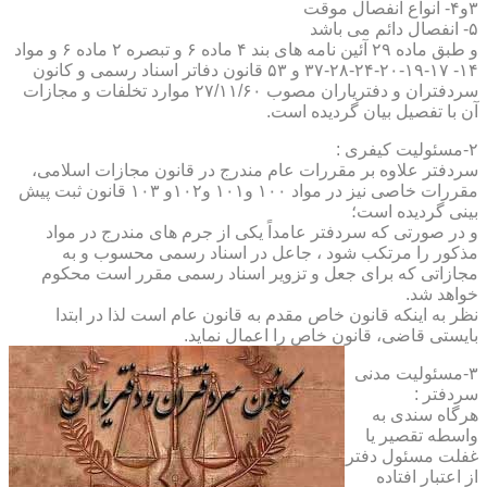
۳و۴- انواع انفصال موقت
۵- انفصال دائم می باشد
و طبق ماده ۲۹ آئین نامه های بند ۴ ماده ۶ و تبصره ۲ ماده ۶ و مواد
۱۴- ۱۷-۱۹-۲۰-۲۴-۲۸-۳۷ و ۵۳ قانون دفاتر اسناد رسمی و کانون
سردفتران و دفتریاران مصوب ۲۷/۱۱/۶۰ موارد تخلفات و مجازات
آن با تفصیل بیان گردیده است.
۲-مسئولیت کیفری :
سردفتر علاوه بر مقررات عام مندرج در قانون مجازات اسلامی،
مقررات خاصی نیز در مواد ۱۰۰ و۱۰۱ و۱۰۲و ۱۰۳ قانون ثبت پیش
بینی گردیده است؛
و در صورتی که سردفتر عامداً یکی از جرم های مندرج در مواد
مذکور را مرتکب شود ، جاعل در اسناد رسمی محسوب و به
مجازاتی که برای جعل و تزویر اسناد رسمی مقرر است محکوم
خواهد شد.
نظر به اینکه قانون خاص مقدم به قانون عام است لذا در ابتدا
بایستی قاضی، قانون خاص را اعمال نماید.
۳-مسئولیت مدنی
سردفتر :
هرگاه سندی به
واسطه تقصیر یا
غفلت مسئول دفتر
از اعتبار افتاده