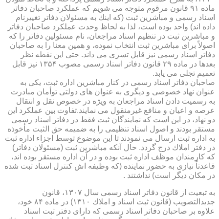
ماده ۹۱ قانون مرقوم متوجه می شویم كه عملكرد صاحبان دفاتر
اسناد رسمی و مباشرین ثبت (كه اینك به مسئولان دفاتر تغییرنام
داده اند) واحد بوده است، لذا به لحاظ وحدت عملكرد صاحبان دفاتر
و مباشرین ثبت در تنظیم اسناد مراجعان، نام مسئولین دفاتر را كه
اصولاً برای مباشرین ثبت انتخاب نموده، و همین معنا را به صاحبان
دفاتر اسناد رسمی نیز قابل تسری می داند. حتی این نقطه نظر
بعدها در ماده ۲۹ قانون دفاتر اسناد رسمی مصوب ۱۳۵۴ نیز قابل
تعمیم تجلی می یابد.
صاحبان دفاتر اسناد رسمی در كنار مباشرین اداره ثبت، یكی به
عنوان نهاد خصوصی و دیگری به عنوان های دولتی توأمان مبادرت
به رسمیت دادن اسناد مراجعان به ویژه در خصوص نقل و انتقال
عرصه و اعیان و منافع غیرمنقول می نمایند.تفاوت بین عملكرد این
دو نهاد، در این است كه نمایندگان ثبت فقط در دفاتر اسناد رسمی
مستقر بودند و اصول اسناد تنظیمی را به ضمیمه حق الثبت مأخوذه
به اداره ثبت ارسال می نمودند تا این موضوع توسط اجزاء اداره ثبت
در دفتر املاك درج گردد. حال آنكه مباشرین ثبت (مسئولان دفاتر)
كه كارمندان موظف اداره ثبت بوده و در آن اداره مستقر بوده اند،
قاعدتاً نیازی به حضور نماینده (كه وظیفه اش كنترل اسناد ثبت شده
در مكان دیگر است) نداشتند .
به تبعیت از قانون دفاتر اسناد رسمی سال ۱۳۰۷، قانون
جدیدالتصویب (قانون ثبت اسناد و املاك ۱۳۱۰) در ماده ۸۴ خود،
علاوه بر صاحبان دفاتر اسناد رسمی كه دارای دفتر ثبت اسناد