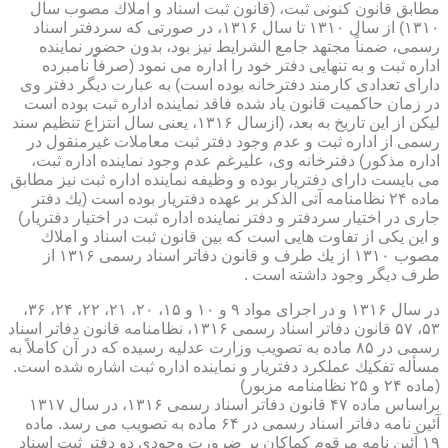
مطابق قانون كنونی ثبت، (قانون ثبت اسناد و املاك مصوب سال
۱۳۱۰) از سال ۱۳۱۰ تا سال ۱۳۱۶، در صورتی كه سردفتر اسناد
رسمی، ضمناً مجتهد جامع الشرایط نیز بود، بدون حضور نماینده
اداره ثبت و به تنهایی دفتر خود را اداره می نمود (صرفاً نامبرده
دارای تعدادی كارمند دفترخانه بوده است) به عبارت دیگر دفتر وی
در زمان حاكمیت قانون یاد شده فاقد نماینده اداره ثبت بوده است
لیكن از این تاریخ به بعد، (ازسال ۱۳۱۶، یعنی سال انتزاع تنظیم سند
رسمی از اداره ثبت و عدم وجود دفتر ثبت معاملات غیرمنقول در
اداره مذكور) دفترخانه وی، علیرغم عدم وجود نماینده اداره ثبت،
می بایست دارای دفتریار بوده و وظیفه نماینده اداره ثبت نیز مطابق
ماده ۲۴ نظامنامه آتی الذكر بر عهده دفتریار بوده است (یك دفتر
جاری در اختیار سردفتر و دفتر نماینده اداره ثبت در اختیار دفتریار)
و این یكی از تفاوت هایی است كه بین قانون ثبت اسناد و املاك
مصوب ۱۳۱۰ از یك طرف و قانون دفاتر اسناد رسمی ۱۳۱۶ از
طرف دیگر وجود داشته است .
در سال ۱۳۱۶ و در اجرای مواد ۹ و ۱۰ و ۱۵، ۲۰، ۲۱، ۲۲، ۲۴، ۳۶،
۵۳، ۵۷ قانون دفاتر اسناد رسمی ۱۳۱۶، نظامنامه قانون دفاتر اسناد
رسمی در ۸۵ ماده به تصویب وزارت عدلیه رسیده كه در آن كاملاً به
مسأله تفكیك عملكرد دفتریار و نماینده اداره ثبت اشاره شده است.
(ماده ۲۴ و ۲۵ نظامنامه مزبور)
براساس ماده ۴۷ قانون دفاتر اسناد رسمی ۱۳۱۶، در سال ۱۳۱۷
آئین نامه دفاتر اسناد رسمی در ۶۴ ماده به تصویب می رسد. ماده
۱۹ آئین نامه مرقوم كماكان بر ضرورت وجودی دو دفتر ثبت اسناد