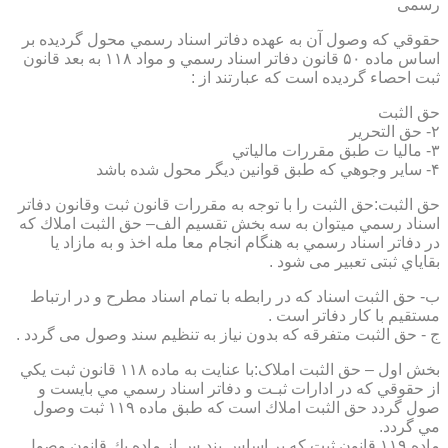
رسمی
حقوقي كه وصول آن به عهده دفاتر اسناد رسمي محول گرديده بر
اساس ماده ۵۰ قانون دفاتر اسناد رسمي و مواد ۱۱۸ به بعد قانون
ثبت احصاء گرديده است كه عبارتند از :
حق الثبت
۲- حق التحرير
۳- ماليا ت طبق مقررات مالياتي
۴- ساير وجوهي كه طبق قوانين ديگر محول شده باشد
حق الثبت:حق الثبت را با توجه به مقررات قانون ثبت وقانون دفاتر
اسناد رسمي ميتوان به سه بخش تقسيم الف– حق الثبت املاك كه
در دفاتر اسناد رسمي به هنگام انجام معا مله اخذ و به مازاد يا
بقاياي ثبتی تعبیر می شود .
ب- حق الثبت اسناد كه در رابطه با تمام اسناد مطرح و در ارتباط
مستقيم با كار دفاتر است .
ج - حق الثبت متفرقه كه بدون نياز به تنظیم سند وصول می گردد .
بخش اول – حق الثبت املاک:با عنايت به ماده ۱۱۸ قانون ثبت يكي
از حقوقي كه در ادارات ثبـت و دفاتر اسناد رسمي مي بايست و
صول گردد حق الثبت املاك است كه طبق ماده ۱۱۹ ثبت وصول
مي گردد.
ماده ۱۱۹ قانون ثبت كه بر اساس بند س از ماده يك قانون وصول