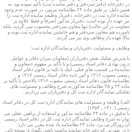
در دفترخانه (دفتر سردفتر و دفتر نماینده ثبت) تأكید نموده بود. به
همین دلیل، بر طبق ماده ۲۴ نظامنامه مزبور، در صورت عدم وجود
نماینده اداره ثبت در دفترخانه، دفتریار وظیفه نماینده اداره ثبت را
نیز عهده دار بوده است. دفتریار مذكور (صرفاً و فقط علاوه بر
معاونت در این حالت) تنها معاون سردفتر محسوب نمی گردید، بلكه
نامبرده هم معاون سردفتر و هم جانشین نماینده اداره ثبت بوده و
مآلاً عهده دار وظائف وی نیز می گردید.
وظایف و مسئولیت دفتریاران و نمایندگان اداره ثبت:
با پذیرش تفكیك نقش دفتریاران (معاونان سران دفاتر و عوامل
درون نهادی دفاتر اسناد رسمی) و با تأكید بر مفهوم «معاون و
نماینده» در قسمت های قبلی، اینك با تكیه بر قانون دفاتر اسناد
رسمی مصوب ۱۳۱۶ و آئین نامه دفاتر اسناد رسمی ۱۳۱۷ و
نظامنامه قانون دفاتر اسناد رسمی مصوب ۱۳۱۶ بالاخص با تأكید بر
ماده ۲۴ و ۲۵ نظامنامه مذكور به شرح وظائف و مسئولیت های
تفكیكی نمایندگان اداره ثبت كل و دفتریاران می پردازیم .
الف) وظیفه و مسئولیت های نمایندگان اداره ثبت كل در دفاتر اسناد
رسمی (۱۳۱۰ ـ ۱۳۵۴)
با تدقیق در ماده ۲۴ نظامنامه مذكور و استفاده از براهین عقلی می
توان به شرح وظایف نمایندگان اداره ثبت كل در دفاتر اسناد رسمی
آن روزگار پی برد. ماده ۲۴ نظامنامه یاد شده مقرر می دارد:
« در صورتی كه دفترخانه نماینده نداشته باشد، نگهداری نسخه ثانی