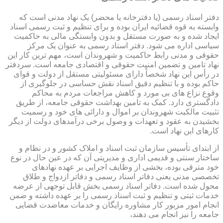
دفتر اسناد رسمی (یا دفترخانه یا محضر) یک نهاد مدنی است که
وابسته به قوه قضائیه ایران بوده و برای تنظیم و ثبت رسمی اسناد
ایجاد شده و به صورت مستقل و بدون وابستگی مالی به حاکمیت
سیاسی اداره می شود. دفتر اسناد رسمی به عنوان یک مرکز
حقوقی و مدنی رابط حاکمیت و شهروندان است، مهم ترین کار این
نهاد تامین و تضمین امنیت حقوقی و اقتصادی جامعه است. سردفتر
در رأس این نهاد شخصاً دارای مسئولیتی مستقل از دولت و قوای
حاکم بوده و با تنظیم دقیق اسناد نقش حساسی در جلوگیری از
وقوع نزاع های بی مورد و کاهش مراجعات مردم به محاکم
دادگستری دارد. کمک به تامین بهداشت حقوقی جامعه، از طریق
تثبیت مالکیت شهروندان بر اموال و دارائی های خود و رسمیت
بخشیدن به عقود و تعهدات و وصول برخی درآمدهای دولت از دیگر
کارهای این نهاد است.
از ابتدای تأسیس سازمان ثبت اسناد و املاک کشور و در نظام و
ساختار سنتی و قدیمی اداری و مدیریتی آن که در عین حال در نوع
خود مترقی بوده، بخشی از وظایف اجرایی بر عهده نهادهای
تخصصی مدنی یعنی دفاتر اسناد رسمی و دفاتر ازدواج و طلاق
محول شده است. دفاتر اسناد رسمی بخش قابل توجهی از عرضه
خدمات ثبتی و تنظیم و ثبت اسناد رسمی را بر عهده داشته و ضمن
انجام امور مزبور کار مشاوره رایگان و خدمات معاضدت قضایی
جامعه را نیز انجام می دهند،