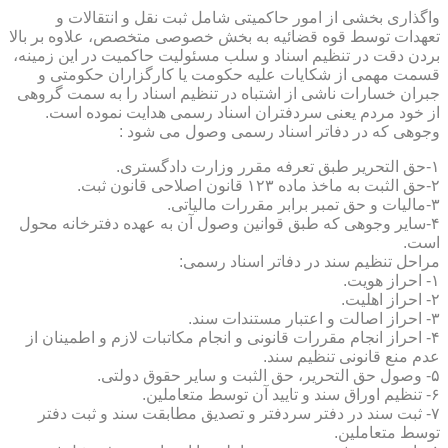
واگذاری بخشی از امور حاکمیتی شامل ثبت نقل و انتقالات و
تعهدات توسط قوه قضائیه به بخش خصوصی متخصص، علاوه بر بالا
بردن دقت در تنظیم اسناد و سلب مسئولیت حاکمیت در این زمینه،
قسمت مهمی از شکایات علیه حکومت یا کارگزاران حکومتی و
جبران خسارات ناشی از اشتباه در تنظیم اسناد را به سمت گروهی
از خود مردم یعنی سردفتران اسناد رسمی هدایت نموده است.
وجوهی که در دفاتر اسناد رسمی وصول می شود :
۱-حق التحریر طبق تعرفه مقرر وزارت دادگستری.
۲-حق الثبت به ماخذ ماده ۱۲۳ قانون اصلاحی قانون ثبت.
۳-مالیات و حق تمبر برابر مقررات مالیاتی.
۴-سایر وجوهی که طبق قوانین وصول آن به عهده دفترخانه محول
است.
مراحل تنظیم سند در دفاتر اسناد رسمی:
۱- احراز هویت.
۲- احراز اهلیت.
۳- احراز اصالت و اعتبار مستندات سند.
۴- احراز انجام مقررات قانونی و انجام مکاتبات لازم و اطمینان از
عدم منع قانونی تنظیم سند.
۵- وصول حق التحریر، حق الثبت و سایر حقوق دولتی.
۶- تنظیم اوراق سند و تایید آن توسط متعاملین.
۷- ثبت سند در دفتر سردفتر و تصدیق مطابقت سند و ثبت دفتر
توسط متعاملین.