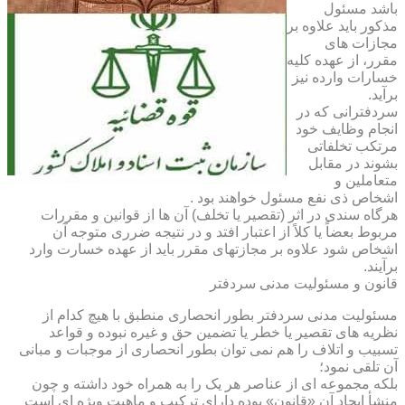
باشد مسئول
مذکور باید علاوه بر
مجازات های
مقرر، از عهده کلیه
خسارات وارده نیز
برآید.
سردفترانی که در
انجام وظایف خود
مرتکب تخلفاتی
بشوند در مقابل
متعاملین و
اشخاص ذی نفع مسئول خواهند بود .
هرگاه سندی در اثر (تقصیر یا تخلف) آن ها از قوانین و مقررات
مربوط بعضاً یا کلاً از اعتبار افتد و در نتیجه ضرری متوجه آن
اشخاص شود علاوه بر مجازتهای مقرر باید از عهده خسارت وارد
برآیند.
قانون و مسئولیت مدنی سردفتر
مسئولیت مدنی سردفتر بطور انحصاری منطبق با هیچ کدام از
نظریه های تقصیر یا خطر یا تضمین حق و غیره نبوده و قواعد
تسبیب و اتلاف را هم نمی توان بطور انحصاری از موجبات و مبانی
آن تلقی نمود؛
بلکه مجموعه ای از عناصر هر یک را به همراه خود داشته و چون
منشأ ایجاد آن «قانون» بوده دارای ترکیب و ماهیت ویژه ای است