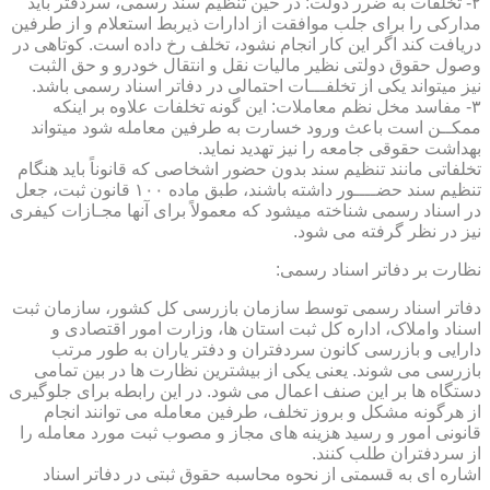
۲- تخلفات به ضرر دولت: در حین تنظیم سند رسمی، سردفتر باید
مدارکی را برای جلب موافقت از ادارات ذیربط استعلام و از طرفین
دریافت کند اگر این کار انجام نشود، تخلف رخ داده است. کوتاهی در
وصول حقوق دولتی نظیر مالیات نقل و انتقال خودرو و حق الثبت
نیز میتواند یکی از تخلفـــات احتمالی در دفاتر اسناد رسمی باشد.
۳- مفاسد مخل نظم معاملات: این گونه تخلفات علاوه بر اینکه
ممکــن است باعث ورود خسارت به طرفین معامله شود میتواند
بهداشت حقوقی جامعه را نیز تهدید نماید.
تخلفاتی مانند تنظیم سند بدون حضور اشخاصی که قانوناً باید هنگام
تنظیم سند حضــــور داشته باشند، طبق ماده ۱۰۰ قانون ثبت، جعل
در اسناد رسمی شناخته میشود که معمولاً برای آنها مجـازات کیفری
نیز در نظر گرفته می شود.
نظارت بر دفاتر اسناد رسمی:
دفاتر اسناد رسمی توسط سازمان بازرسی کل کشور، سازمان ثبت
اسناد واملاک، اداره کل ثبت استان ها، وزارت امور اقتصادی و
دارایی و بازرسی کانون سردفتران و دفتر یاران به طور مرتب
بازرسی می شوند. یعنی یکی از بیشترین نظارت ها در بین تمامی
دستگاه ها بر این صنف اعمال می شود. در این رابطه برای جلوگیری
از هرگونه مشکل و بروز تخلف، طرفین معامله می توانند انجام
قانونی امور و رسید هزینه های مجاز و مصوب ثبت مورد معامله را
از سردفتران طلب کنند.
اشاره ای به قسمتی از نحوه محاسبه حقوق ثبتی در دفاتر اسناد