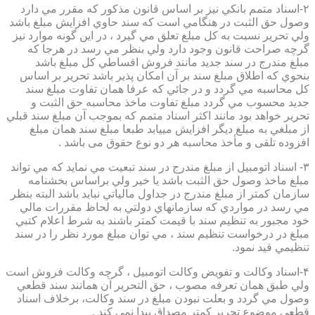
۲-اسناد متمم بانكي نيز بر اساس قانون مذكور كه مقرر مي دارد
وصول حق الثبت در هنگامي است كه سند حاوي افزايش مبلغ باشد
ولي تحرير نسبت به كل مبلغ تعلق مي گيرد ، در اين گونه موارد نيز
گرچه صراحت قانون وجود دارد ولي بنظر مي رسد در هرجا كه
مبلغ مندرج در سند جديد مانند فروش اقساطي كل مبلغ باشد
بنحوي كه اطلاق مبلغ سند بر آن امكان پذير باشد تحرير بر اساس
كل محاسبه مي گردد و در جائي كه عرفا همان تفاوت مبلغ سند
جديد محسوب مي گردد مبلغ تفاوت ماخذ محاسبه حق الثبت و
تحرير خواهد بود مانند اكثر اسناد متمم كه بموجب آن مبلغ سند قبلي
از مبلغي به مبلغ ديگر افزايش مييابد طبعا مبلغ سند همان مبلغ
افزوده تلقی و مأخذ محاسبه هر دو نوع حقوق می باشد .
۳- اسناد اتومبيل از مبلغ مندرج در سند تبعيت مي نمايد كه مي تواند
مبلغ ماخذ وصول حق الثبت باشد يا خير ولي براساس بخشنامه
سازمان كمتر از مبلغ مندرج در جداول مالياتي نبايد باشد البته بنظر
مي رسد در مواردي كه سازمانهاي دولتي به لحاظ مقررات مالي
خود مجبور به تنظيم سند با قيمت كمتر باشند به شرط اعلام كتبي
مبلغ در درخواست تنظيم سند ، مي توان مبلغ مورد نظر را در سند
تنظيمي قيد نمود.
۴-اسناد وكالت و تفويض وكالت اتومبيل ، گرچه وكالت فروش است
ولي طبق همان تعرفه مصوب ، حق التحرير آن همانند سند قطعي
وصول مي گردد و بعلت نبودن مبلغ در سند وكالت، برخلاف اسناد
قطعی موضوع تحریر کمتر مصداق پیدا نمی کند .