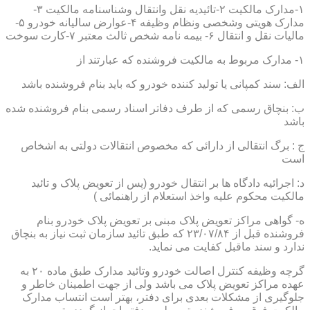
۱-مدارک مالکیت ۲-تائیدیه نقل وانتقال وشناسنامه مالکیت ۳-
مدارک هویتی وشخصی ونظام وظیفه ۴-عوارض سالیانه خودرو ۵-
مالیات نقل و انتقال ۶- بیمه نامه شخص ثالث معتبر ۷-کارت سوخت
۱- مدارک مربوط به مالکیت فروشنده که عبارتند از
الف: سند کمپانی یا تولید کننده خودرو که باید بنام فروشنده باشد
ب: بنچاق رسمی که از طرف دفاتر اسناد رسمی بنام فروشنده شده
باشد
ج : برگ انتقالی از دارائی که مخصوص انتقالات دولتی به اشخاص
است
د: اجرائیه دادگاه ها بر انتقال خودرو (پس از تعویض پلاک و تائید
مالکیت محکوم علیه واخذ استعلام از راهنمائی )
ه- گواهی مراکز تعویض پلاک مبنی بر تعویض پلاک خودرو بنام
فروشنده قبل از ۲۳/۰۷/۸۴ که طبق تائید سازمان ثبت نیاز به بنچاق
ندارد و سند ماقبل کفایت می نماید.
گرچه وظیفه کنترل اصالت خودرو وتائید مدارک طبق ماده ۲۰ به
عهده مراکز تعویض پلاک می باشد ولی از جهت اطمینان خاطر و
جلوگیری از مشکلات بعدی برای دفتر، بهتر است انتساب مدارک