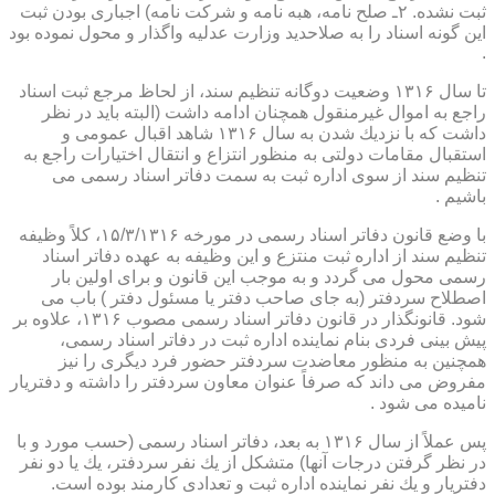
ثبت نشده. ۲ـ صلح نامه، هبه نامه و شركت نامه) اجباری بودن ثبت
این گونه اسناد را به صلاحدید وزارت عدلیه واگذار و محول نموده بود
.
تا سال ۱۳۱۶ وضعیت دوگانه تنظیم سند، از لحاظ مرجع ثبت اسناد
راجع به اموال غیرمنقول همچنان ادامه داشت (البته باید در نظر
داشت كه با نزدیك شدن به سال ۱۳۱۶ شاهد اقبال عمومی و
استقبال مقامات دولتی به منظور انتزاع و انتقال اختیارات راجع به
تنظیم سند از سوی اداره ثبت به سمت دفاتر اسناد رسمی می
باشیم .
با وضع قانون دفاتر اسناد رسمی در مورخه ۱۵/۳/۱۳۱۶، كلاً وظیفه
تنظیم سند از اداره ثبت منتزع و این وظیفه به عهده دفاتر اسناد
رسمی محول می گردد و به موجب این قانون و برای اولین بار
اصطلاح سردفتر (به جای صاحب دفتر یا مسئول دفتر ) باب می
شود. قانونگذار در قانون دفاتر اسناد رسمی مصوب ۱۳۱۶، علاوه بر
پیش بینی فردی بنام نماینده اداره ثبت در دفاتر اسناد رسمی،
همچنین به منظور معاضدت سردفتر حضور فرد دیگری را نیز
مفروض می داند كه صرفاً عنوان معاون سردفتر را داشته و دفتریار
نامیده می شود .
پس عملاً از سال ۱۳۱۶ به بعد، دفاتر اسناد رسمی (حسب مورد و با
در نظر گرفتن درجات آنها) متشكل از یك نفر سردفتر، یك یا دو نفر
دفتریار و یك نفر نماینده اداره ثبت و تعدادی كارمند بوده است.