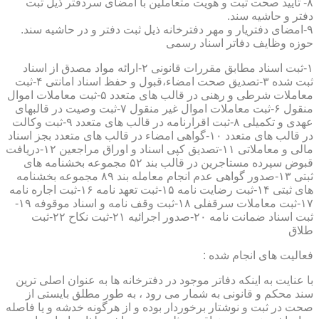
۸- تایید صحت ثبت و هویت متعاملین با امضای سردفتر ذیل ثبت
دفتر و حاشیه سند.
۹-امضای دفتریار و مهر دفترخانه ذیل ثبت دفتر و در حاشیه سند.
حوزه وظایف دفاتر اسناد رسمی
۱-ثبت اسناد مطابق مقررات قانونی ۲-ارائه مواد مصدق از اسناد
ثبت شده ۳-تصدیق صحت امضاء،قبول و حفظ اسناد امانتی ۴-ثبت
معاملات شرطی و رهنی در قالب های متعدد ۵-ثبت معاملات اموال
منقول ۶-ثبت معاملات اموال غیر منقول ۷-ثبت وصیت در قالبهای
عهدی و تکمیلی ۸-ثبت اقرارنامه در قالب های متعدد ۹-ثبت وکالت
در قالب های متعدد ۱۰-گواهی امضاء در قالب های متعدد بجز اسناد
مالی و معاملاتی ۱۱-تصدیق کپی اسناد و اوراق مراجعین ۱۲-دریافت
قبوض سپرده مستاجرین در قالب بند ۵۲ مجموعه بخشنامه های
ثبتی ۱۳-صدور گواهی عدم انجام معامله بند ۸۹ مجموعه بخشنامه
های ثبتی ۱۴-ثبت رضایت نامه ۱۵-ثبت تعهد نامه ۱۶-ثبت اجاره نامه
۱۷-ثبت معاملات سرقفلی ۱۸-ثبت وقف نامه و اسناد موقوفه ۱۹-
ثبت اسناد ضمانت نامه ۲۰-صدور اجرائیه ۲۱-ثبت نکاح ۲۲-ثبت
طلاق
فعالیت های انجام شده :
با عنایت به اینکه دفاتر موجود در دفترخانه ها به عنوان اصلی ترین
سند محکم و قانونی به شمار می رود ، به طور مطلق بایستی از
صحت در ثبت و نوشتار برخوردار بوده و از هرگونه خدشه و یا فاصله