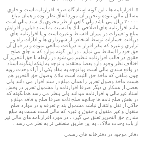
۵- اقرارنامه ها ، اين گونه اسناد گاه صرفا اقرارنامه است و حاوي
مسائل مالي نبوده و تحرير آن مورد اتفاق نظر بوده و همان مبلغ
۳۰۰۰۰ ريال مي باشد ولي گاهي ازنظر محتوي يك سند مالي است
مانند اقرارنامه هاي اصلاحي بانك ها نسبت به اسناد قبلي و افزايش
مبلغ و تغييرات در ميزان اقساط و غيره است و يا اقرارنامه هاي
دريافت خسارات توسط اشخاص از شهرداري ها و ادارات راه و
ترابري و غيره كه مقر اقرار به دريافت مبالغي نموده و در قبال آن
حق خود را اسقاط مي نمايد ، در اين گونه موارد كه به جاي صلح
حقوق در قالب اقرارنامه تنظيم مي شود در رابطه با حق التحرير آن
اختلاف نظر وجود دارد بعضا معتقدند با توجه به اينكه اينگونه اسناد
در واقع سندي مالي است وبا توجه به مفاد يكي از آراء وحدت رويه
چون مبلغي كه ماخذ حق الثبت است ملاك وصول حق التحرير هم
هست ماخذ وصول تحرير را همان مبلغ در سند اقرار مي دانند ولي
بعضي از همكاران ديگر صرفا اقرارنامه را مشمول تحرير در بخش
اسناد غيرمالي و اقرارنامه ميدانند ولي بنظر مي رسد همانگونه كه
در بخش صلح نامه ها چنانچه صلح نامه صرفا صلح و فاقد مبلغ و
حاكي از نقل وانتقال نباشد مشمول بند ج تعرفه و در موارد صلح
منقول و غير منقول و حقوق و غيره كه مالي است نسبت به مبلغ
مندرج حق التحرير تعلق مي گيرد ، در مورد اقرارنامه هاي مالي نيز
از باب وحدت ملاک ، به این طریق منطقی تر به نظر می رسد .
دفاتر موجود در دفترخانه های رسمی