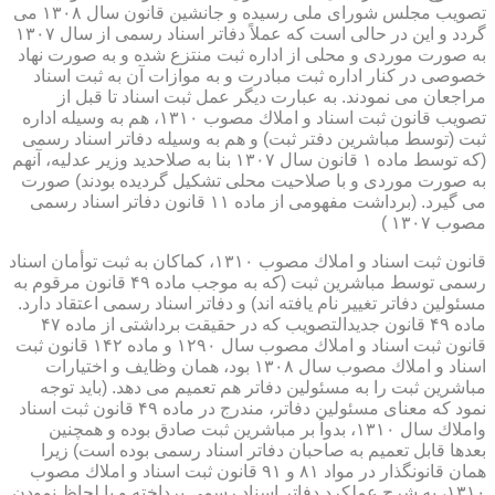
تصویب مجلس شورای ملی رسیده و جانشین قانون سال ۱۳۰۸ می
گردد و این در حالی است كه عملاً دفاتر اسناد رسمی از سال ۱۳۰۷
به صورت موردی و محلی از اداره ثبت منتزع شده و به صورت نهاد
خصوصی در كنار اداره ثبت مبادرت و به موازات آن به ثبت اسناد
مراجعان می نمودند. به عبارت دیگر عمل ثبت اسناد تا قبل از
تصویب قانون ثبت اسناد و املاك مصوب ۱۳۱۰، هم به وسیله اداره
ثبت (توسط مباشرین دفتر ثبت) و هم به وسیله دفاتر اسناد رسمی
(كه توسط ماده ۱ قانون سال ۱۳۰۷ بنا به صلاحدید وزیر عدلیه، آنهم
به صورت موردی و با صلاحیت محلی تشكیل گردیده بودند) صورت
می گیرد. (برداشت مفهومی از ماده ۱۱ قانون دفاتر اسناد رسمی
مصوب ۱۳۰۷ )
قانون ثبت اسناد و املاك مصوب ۱۳۱۰، كماكان به ثبت توأمان اسناد
رسمی توسط مباشرین ثبت (كه به موجب ماده ۴۹ قانون مرقوم به
مسئولین دفاتر تغییر نام یافته اند) و دفاتر اسناد رسمی اعتقاد دارد.
ماده ۴۹ قانون جدیدالتصویب كه در حقیقت برداشتی از ماده ۴۷
قانون ثبت اسناد و املاك مصوب سال ۱۲۹۰ و ماده ۱۴۲ قانون ثبت
اسناد و املاك مصوب سال ۱۳۰۸ بود، همان وظایف و اختیارات
مباشرین ثبت را به مسئولین دفاتر هم تعمیم می دهد. (باید توجه
نمود كه معنای مسئولین دفاتر، مندرج در ماده ۴۹ قانون ثبت اسناد
واملاك سال ۱۳۱۰، بدواً بر مباشرین ثبت صادق بوده و همچنین
بعدها قابل تعمیم به صاحبان دفاتر اسناد رسمی بوده است) زیرا
همان قانونگذار در مواد ۸۱ و ۹۱ قانون ثبت اسناد و املاك مصوب
۱۳۱۰، به شرح عملكرد دفاتر اسناد رسمی پرداخته و با لحاظ نمودن