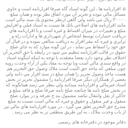
۵- اقرارنامه ها ، اين گونه اسناد گاه صرفا اقرارنامه است و حاوي
مسائل مالي نبوده و تحرير آن مورد اتفاق نظر بوده و همان مبلغ
۳۰۰۰۰ ريال مي باشد ولي گاهي ازنظر محتوي يك سند مالي است
مانند اقرارنامه هاي اصلاحي بانك ها نسبت به اسناد قبلي و افزايش
مبلغ و تغييرات در ميزان اقساط و غيره است و يا اقرارنامه هاي
دريافت خسارات توسط اشخاص از شهرداري ها و ادارات راه و
ترابري و غيره كه مقر اقرار به دريافت مبالغي نموده و در قبال آن
حق خود را اسقاط مي نمايد ، در اين گونه موارد كه به جاي صلح
حقوق در قالب اقرارنامه تنظيم مي شود در رابطه با حق التحرير آن
اختلاف نظر وجود دارد بعضا معتقدند با توجه به اينكه اينگونه اسناد
در واقع سندي مالي است وبا توجه به مفاد يكي از آراء وحدت رويه
چون مبلغي كه ماخذ حق الثبت است ملاك وصول حق التحرير هم
هست ماخذ وصول تحرير را همان مبلغ در سند اقرار مي دانند ولي
بعضي از همكاران ديگر صرفا اقرارنامه را مشمول تحرير در بخش
اسناد غيرمالي و اقرارنامه ميدانند ولي بنظر مي رسد همانگونه كه
در بخش صلح نامه ها چنانچه صلح نامه صرفا صلح و فاقد مبلغ و
حاكي از نقل وانتقال نباشد مشمول بند ج تعرفه و در موارد صلح
منقول و غير منقول و حقوق و غيره كه مالي است نسبت به مبلغ
مندرج حق التحرير تعلق مي گيرد ، در مورد اقرارنامه هاي مالي نيز
از باب وحدت ملاک ، به این طریق منطقی تر به نظر می رسد .
دفاتر موجود در دفترخانه های رسمی