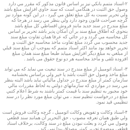
۲-اسناد متمم بانكي نيز بر اساس قانون مذكور كه مقرر مي دارد
وصول حق الثبت در هنگامي است كه سند حاوي افزايش مبلغ باشد
ولي تحرير نسبت به كل مبلغ تعلق مي گيرد ، در اين گونه موارد نيز
گرچه صراحت قانون وجود دارد ولي بنظر مي رسد در هرجا كه
مبلغ مندرج در سند جديد مانند فروش اقساطي كل مبلغ باشد
بنحوي كه اطلاق مبلغ سند بر آن امكان پذير باشد تحرير بر اساس
كل محاسبه مي گردد و در جائي كه عرفا همان تفاوت مبلغ سند
جديد محسوب مي گردد مبلغ تفاوت ماخذ محاسبه حق الثبت و
تحرير خواهد بود مانند اكثر اسناد متمم كه بموجب آن مبلغ سند قبلي
از مبلغي به مبلغ ديگر افزايش مييابد طبعا مبلغ سند همان مبلغ
افزوده تلقی و مأخذ محاسبه هر دو نوع حقوق می باشد .
۳- اسناد اتومبيل از مبلغ مندرج در سند تبعيت مي نمايد كه مي تواند
مبلغ ماخذ وصول حق الثبت باشد يا خير ولي براساس بخشنامه
سازمان كمتر از مبلغ مندرج در جداول مالياتي نبايد باشد البته بنظر
مي رسد در مواردي كه سازمانهاي دولتي به لحاظ مقررات مالي
خود مجبور به تنظيم سند با قيمت كمتر باشند به شرط اعلام كتبي
مبلغ در درخواست تنظيم سند ، مي توان مبلغ مورد نظر را در سند
تنظيمي قيد نمود.
۴-اسناد وكالت و تفويض وكالت اتومبيل ، گرچه وكالت فروش است
ولي طبق همان تعرفه مصوب ، حق التحرير آن همانند سند قطعي
وصول مي گردد و بعلت نبودن مبلغ در سند وكالت، برخلاف اسناد
قطعی موضوع تحریر کمتر مصداق پیدا نمی کند .