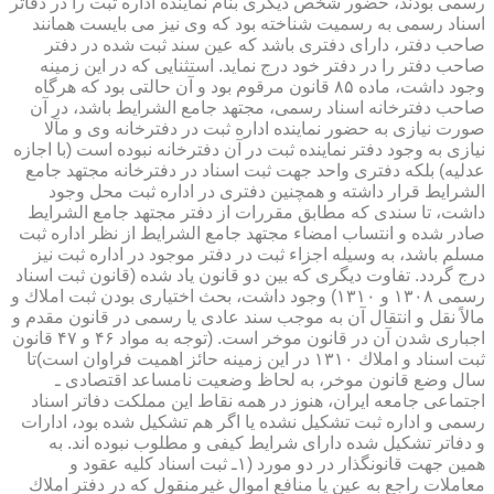
رسمی بودند، حضور شخص دیگری بنام نماینده اداره ثبت را در دفاتر
اسناد رسمی به رسمیت شناخته بود كه وی نیز می بایست همانند
صاحب دفتر، دارای دفتری باشد كه عین سند ثبت شده در دفتر
صاحب دفتر را در دفتر خود درج نماید. استثنایی كه در این زمینه
وجود داشت، ماده ۸۵ قانون مرقوم بود و آن حالتی بود كه هرگاه
صاحب دفترخانه اسناد رسمی، مجتهد جامع الشرایط باشد، در آن
صورت نیازی به حضور نماینده اداره ثبت در دفترخانه وی و مآلا
نیازی به وجود دفتر نماینده ثبت در آن دفترخانه نبوده است (با اجازه
عدلیه) بلكه دفتری واحد جهت ثبت اسناد در دفترخانه مجتهد جامع
الشرایط قرار داشته و همچنین دفتری در اداره ثبت محل وجود
داشت، تا سندی كه مطابق مقررات از دفتر مجتهد جامع الشرایط
صادر شده و انتساب امضاء مجتهد جامع الشرایط از نظر اداره ثبت
مسلم باشد، به وسیله اجزاء ثبت در دفتر موجود در اداره ثبت نیز
درج گردد. تفاوت دیگری كه بین دو قانون یاد شده (قانون ثبت اسناد
رسمی ۱۳۰۸ و ۱۳۱۰) وجود داشت، بحث اختیاری بودن ثبت املاك و
مالاً نقل و انتقال آن به موجب سند عادی یا رسمی در قانون مقدم و
اجباری شدن آن در قانون موخر است. (توجه به مواد ۴۶ و ۴۷ قانون
ثبت اسناد و املاك ۱۳۱۰ در این زمینه حائز اهمیت فراوان است)تا
سال وضع قانون موخر، به لحاظ وضعیت نامساعد اقتصادی ـ
اجتماعی جامعه ایران، هنوز در همه نقاط این مملكت دفاتر اسناد
رسمی و اداره ثبت تشكیل نشده یا اگر هم تشكیل شده بود، ادارات
و دفاتر تشكیل شده دارای شرایط كیفی و مطلوب نبوده اند. به
همین جهت قانونگذار در دو مورد (۱ـ ثبت اسناد كلیه عقود و
معاملات راجع به عین یا منافع اموال غیرمنقول كه در دفتر املاك