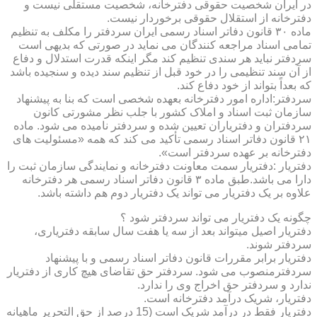
در ایران شخصیت حقوقی دفترخانه، شخصیت مستقلی نیست و
دفترخانه از استقلال حقوقی برخوردار نیست.
ماده ۳۰ قانون دفاتر اسناد رسمی ایران سردفتر را مکلف به تنظیم
تمامی اسناد مراجعه کنندگان می نماید در صورتی که بدیهی است
سردفتر نباید هر سندی تنظیم کند مگر اینکه قدرت استدلال و دفاع
از آن سند تنظیمی را در خود قبل از تنظیم سند دیده و سنجیده باشد
که بعداً بتواند از خود دفاع کند.
سردفتر:اداره امور دفترخانه بعهده شخصی است که بنا به پیشنهاد
سازمان ثبت اسناد و املاک کشور با جلب نظر مشورتی کانون
سردفتران و دفتریاران تعیین شده و سردفتر نامیده می شود. ماده
۲۱ قانون دفاتر اسناد رسمی تأکید می کند که همه «مسئولیت های
دفترخانه بر عهده سردفتر است».
دفتریار :دفتریار سمت معاونت دفترخانه و نمایندگی سازمان ثبت را
دارا می باشد.طبق ماده ۳ قانون دفاتر اسناد رسمی هر دفترخانه
علاوه بر یک دفتریار می تواند یک دفتریار دوم هم داشته باشد.
چگونه یک دفتریار می تواند سردفتر شود ؟
دفتریار اصیل میتواند بعد از سه یا هفت سال سابقه دفتریاری،
سردفتر شوند.
دفتریار برابر مقررات قانون دفاتر اسناد رسمی و با پیشنهاد
سردفترمنصوب می شود. سردفتر حق تقاضای هیچ کاری از دفتریار
ندارد و سردفتر حق اخراج وی را ندارد.
دفتریار، شریک درآمد دفترخانه است.
دفتریار فقط در درآمد شریک است (15 درصد از حق التحریر ماهیانه