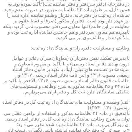
در دفترخانه (دفتر سردفتر و دفتر نماینده ثبت) تأكید نموده بود. به
همین دلیل، بر طبق ماده ۲۴ نظامنامه مزبور، در صورت عدم وجود
نماینده اداره ثبت در دفترخانه، دفتریار وظیفه نماینده اداره ثبت را
نیز عهده دار بوده است. دفتریار مذكور (صرفاً و فقط علاوه بر
معاونت در این حالت) تنها معاون سردفتر محسوب نمی گردید، بلكه
نامبرده هم معاون سردفتر و هم جانشین نماینده اداره ثبت بوده و
مآلاً عهده دار وظائف وی نیز می گردید.
وظایف و مسئولیت دفتریاران و نمایندگان اداره ثبت:
با پذیرش تفكیك نقش دفتریاران (معاونان سران دفاتر و عوامل
درون نهادی دفاتر اسناد رسمی) و با تأكید بر مفهوم «معاون و
نماینده» در قسمت های قبلی، اینك با تكیه بر قانون دفاتر اسناد
رسمی مصوب ۱۳۱۶ و آئین نامه دفاتر اسناد رسمی ۱۳۱۷ و
نظامنامه قانون دفاتر اسناد رسمی مصوب ۱۳۱۶ بالاخص با تأكید بر
ماده ۲۴ و ۲۵ نظامنامه مذكور به شرح وظائف و مسئولیت های
تفكیكی نمایندگان اداره ثبت كل و دفتریاران می پردازیم .
الف) وظیفه و مسئولیت های نمایندگان اداره ثبت كل در دفاتر اسناد
رسمی (۱۳۱۰ ـ ۱۳۵۴)
با تدقیق در ماده ۲۴ نظامنامه مذكور و استفاده از براهین عقلی می
توان به شرح وظایف نمایندگان اداره ثبت كل در دفاتر اسناد رسمی
آن روزگار پی برد. ماده ۲۴ نظامنامه یاد شده مقرر می دارد:
« در صورتی كه دفترخانه نماینده نداشته باشد، نگهداری نسخه ثانی