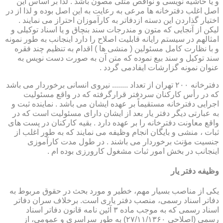
و یا حاشیه نویسی و نواقص مثلی مصون باشد . لذا بر اساس این
اصل اغلب دفترخانه ها مرعی به رعایت به این اصل بوده و لذا از در
اختیار گذاردن این دسته ازدفاتر به کارآموزان احتراز می نمایند .
لیکن از آنجایی که متون و مندرجات سند بنچاق و یا اسناد توکیلی و
امثالهم در سیستم رایانه قابلیت اصلاح را دارد اینجانب به طور نمونه
و با نظارت کامل مسئولین ( منشی ها ) اقدام به تنظیم چند فقره
سند توکیل و سند بیع نموده که متن آن به صورت دست نویس به
عنوان نمونه گزارشات ایفادمی گردد .
دفترخانه ۲۰۰ تهران از تعداد ........ نیروی انسانی برخوردار می باشد
که در رأس کارکنان سردفتر قرارگرفته که در واقع مسئولیت
اجرایی دفترخانه مستقیماً بر عهده ایشان می باشد . نماینده ثبت و
به عبارتی دیگر دفتر یار بعد از ایشان دارای مسئولیت است که در
واقع معاونت دفترخانه را بر عهده دارد . بقیه کارکنان در پست های
ثبات ، منشی و بایگان انجام وظیفه می نمایند که به طور اغلب از
جنسیت مؤنث برخوردار می باشند . در طول مدت کارآموزی
اینجانب در بخش امور ثبات مشغول کارورزی بوده ام .
وظیفه دفتر یار
یكی از مناصب بسیار مهم، خطیر و مورد بحث در حقوق مربوط به
دفاتر اسناد رسمی، منصب دفتر یاری است. برخلاف سران دفاتر
اسناد رسمی كه به موجب ماده ۳ آئین نامه قانون دفاتر اسناد
رسمی (اصلاحی ۲۷/۱۱/۱۳۶۰) به طور سراسری و عمومی، از