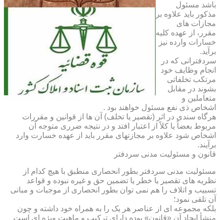
باشد مسئول
مذکور باید علاوه بر
مجازات های
مقرر، از عهده کلیه
خسارات وارده نیز
برآید.
سردفترانی که در
انجام وظایف خود
مرتکب تخلفاتی
بشوند در مقابل
متعاملین و
اشخاص ذی نفع مسئول خواهند بود .
هرگاه سندی در اثر (تقصیر یا تخلف) آن ها از قوانین و مقررات
مربوط بعضاً یا کلاً از اعتبار افتد و در نتیجه ضرری متوجه آن
اشخاص شود علاوه بر مجازتهای مقرر باید از عهده خسارت وارد
برآیند.
قانون و مسئولیت مدنی سردفتر
مسئولیت مدنی سردفتر بطور انحصاری منطبق با هیچ کدام از
نظریه های تقصیر یا خطر یا تضمین حق و غیره نبوده و قواعد
تسبیب و اتلاف را هم نمی توان بطور انحصاری از موجبات و مبانی
آن تلقی نمود؛
بلکه مجموعه ای از عناصر هر یک را به همراه خود داشته و چون
منشأ ایجاد آن «قانون» بوده دارای ترکیب و ماهیت ویژه ای است