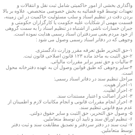
واگذاری بخشی از امور حاکمیتی شامل ثبت نقل و انتقالات و
تعهدات توسط قوه قضائیه به بخش خصوصی متخصص، علاوه بر بالا
بردن دقت در تنظیم اسناد و سلب مسئولیت حاکمیت در این زمینه،
قسمت مهمی از شکایات علیه حکومت یا کارگزاران حکومتی و
جبران خسارات ناشی از اشتباه در تنظیم اسناد را به سمت گروهی
از خود مردم یعنی سردفتران اسناد رسمی هدایت نموده است.
وجوهی که در دفاتر اسناد رسمی وصول می شود :
۱-حق التحریر طبق تعرفه مقرر وزارت دادگستری.
۲-حق الثبت به ماخذ ماده ۱۲۳ قانون اصلاحی قانون ثبت.
۳-مالیات و حق تمبر برابر مقررات مالیاتی.
۴-سایر وجوهی که طبق قوانین وصول آن به عهده دفترخانه محول
است.
مراحل تنظیم سند در دفاتر اسناد رسمی:
۱- احراز هویت.
۲- احراز اهلیت.
۳- احراز اصالت و اعتبار مستندات سند.
۴- احراز انجام مقررات قانونی و انجام مکاتبات لازم و اطمینان از
عدم منع قانونی تنظیم سند.
۵- وصول حق التحریر، حق الثبت و سایر حقوق دولتی.
۶- تنظیم اوراق سند و تایید آن توسط متعاملین.
۷- ثبت سند در دفتر سردفتر و تصدیق مطابقت سند و ثبت دفتر
توسط متعاملین.