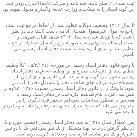
ثبت نشده. ۲ـ صلح نامه، هبه نامه و شركت نامه) اجباری بودن ثبت
این گونه اسناد را به صلاحدید وزارت عدلیه واگذار و محول نموده بود
.
تا سال ۱۳۱۶ وضعیت دوگانه تنظیم سند، از لحاظ مرجع ثبت اسناد
راجع به اموال غیرمنقول همچنان ادامه داشت (البته باید در نظر
داشت كه با نزدیك شدن به سال ۱۳۱۶ شاهد اقبال عمومی و
استقبال مقامات دولتی به منظور انتزاع و انتقال اختیارات راجع به
تنظیم سند از سوی اداره ثبت به سمت دفاتر اسناد رسمی می
باشیم .
با وضع قانون دفاتر اسناد رسمی در مورخه ۱۵/۳/۱۳۱۶، كلاً وظیفه
تنظیم سند از اداره ثبت منتزع و این وظیفه به عهده دفاتر اسناد
رسمی محول می گردد و به موجب این قانون و برای اولین بار
اصطلاح سردفتر (به جای صاحب دفتر یا مسئول دفتر ) باب می
شود. قانونگذار در قانون دفاتر اسناد رسمی مصوب ۱۳۱۶، علاوه بر
پیش بینی فردی بنام نماینده اداره ثبت در دفاتر اسناد رسمی،
همچنین به منظور معاضدت سردفتر حضور فرد دیگری را نیز
مفروض می داند كه صرفاً عنوان معاون سردفتر را داشته و دفتریار
نامیده می شود .
پس عملاً از سال ۱۳۱۶ به بعد، دفاتر اسناد رسمی (حسب مورد و با
در نظر گرفتن درجات آنها) متشكل از یك نفر سردفتر، یك یا دو نفر
دفتریار و یك نفر نماینده اداره ثبت و تعدادی كارمند بوده است.