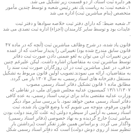
هر دایره ثبت اسناد، از دو قسمت زیر تشكیل می شد.
۱ـ شعبه ثبت: به ریاست یك نفر رئیس شعبه و توسط چندین مأمور
متخصص (بنام مباشرین ثبت) اداره می شد
۲ـ شعبه ضبط: كه دارای دفتر ثبت خلاصه سوادها و دفتر ثبت
عایدات بود و توسط سایر كارمندان (اجزاء) اداره ثبت تصدی می شد
.
قانون یاد شده، در شرح وظائف مباشرین ثبت (آنچه كه در ماده ۴۷
قانون سابق مندرج شده بود) تغییراتی را پدیدار ساخت كه از عمده
ترین تغییرات آن می توان به لغو ضمنی دادن صورت ثبت دفاتر
توسط مباشرین ثبت به متقاضیان اشاره داشت. لیكن علیرغم چنین
حذفی، در عمل مباشرین ثبت در آن روزگاران صورت ثبت سند را
به متقاضیان، ارائه می نمودند.تصویب اولین قانون مربوط به تشكیل
مستقل دفترخانه های اسناد رسمی، به سال ۱۳۰۷ باز می گردد.
مطابق ماده ۱ قانون تشكیل دفاتر اسناد رسمی مصوب
۱۳/۱۱/۱۳۰۷ كمیسیون عدلیه مجلس شورای ملی، در نقاطی كه
وزارت عدلیه مقتضی بداند برای ترتیب اسناد رسمی، به عده كافی
دفاتر اسناد رسمی معین خواهد نمود. با بررسی سایر مواد دیگر
قانون مرقوم، متوجه می شویم كه با وضع قانون یاد شده، ثبت
اسناد رسمی به آرامی از سیطره دولتی (به علت كارمند دولت بودن
مباشر ثبت) خارج گردیده و به نهاد خصوصی (دفاتر اسناد رسمی)
واگذار می گردد. و براساس همین طرز تفكر است (برداشتن بار
تنظیم سند از روی دوش دولت) است كه دفاتر اسناد رسمی شكل