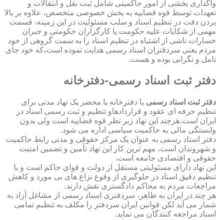
واگذاری بخشی از امور حاکمیتی شامل ثبت نقل و انتقالات و
تعهدات توسط قوه قضاییه به بخش خصوصی متخصص، علاوه بر بالا
بردن دقت در تنظیم اسناد و سلب مسئولیت در این زمینه، قسمت
مهمی از شکایات علیه حکومت یا کارگزاران حکومتی و جبران
خسارات ناشی از اشتباه در تنظیم اسناد را به سمت گروهی از خود
مردم یعنی سردفتران اسناد رسمی هدایت نموده است،که خود جای
تامل و نگرانی بوده و هست.
دفتر ثبت اسناد رسمی-دفترخانه
دفتر ثبت اسناد رسمی
یا دفترخانه یا محضر یک نهاد مدنی برای
تنظیم حرفه ای عقود و قراردادهاو تنظیم و ثبت رسمی اسناد در
ایران است.هرچند این نهاد زیر نظر قوه قضاییه است ولی بدون
وابستگی مالی به حاکمیت سیاسی اداره می شود.
دفتر اسناد رسمی به عنوان یک مرکز حقوقی و مدنی رابط حاکمیت
و شهروندان است، مهم ترین کار این نهاد تأمین و تضمین امنیت
حقوقی و اقتصادی جامعه است.
این نهاد دارای مسئولیتی مستقل از دولت و قوای حاکم است و با
تنظیم دقیق اسناد در جلوگیری از وقوع نزاع های بی مورد و کاهش
مراجعات مردم به محاکم دادگستری نقش دارند.
هر چند در ایران به ظاهر، سردفتری اسناد رسمی از مشاغل آزاد به
شمار می آید لکن قوانین ایران سردفتر را مکلف به تنظیم تمامی
اسناد مراجعه کنندگان می نماید.