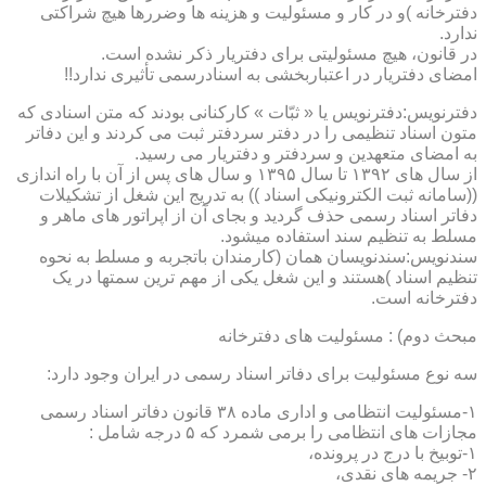
دفترخانه )و در کار و مسئولیت و هزینه ها وضررها هیچ شراکتی
ندارد.
در قانون، هیچ مسئولیتی برای دفتریار ذکر نشده است.
امضای دفتریار در اعتباربخشی به اسنادرسمی تأثیری ندارد!!
دفترنویس:دفترنویس یا « ثبّات » کارکنانی بودند که متن اسنادی که
متون اسناد تنظیمی را در دفتر سردفتر ثبت می کردند و این دفاتر
به امضای متعهدین و سردفتر و دفتریار می رسید.
از سال های ۱۳۹۲ تا سال ۱۳۹۵ و سال های پس از آن با راه اندازی
((سامانه ثبت الکترونیکی اسناد )) به تدریج این شغل از تشکیلات
دفاتر اسناد رسمی حذف گردید و بجای آن از اپراتور های ماهر و
مسلط به تنظیم سند استفاده میشود.
سندنویس:سندنویسان همان (کارمندان باتجربه و مسلط به نحوه
تنظیم اسناد )هستند و این شغل یکی از مهم ترین سمتها در یک
دفترخانه است.
مبحث دوم) : مسئولیت های دفترخانه
سه نوع مسئولیت برای دفاتر اسناد رسمی در ایران وجود دارد:
۱-مسئولیت انتظامی و اداری ماده ۳۸ قانون دفاتر اسناد رسمی
مجازات های انتظامی را برمی شمرد که ۵ درجه شامل :
۱-توبیخ با درج در پرونده،
۲- جریمه های نقدی،