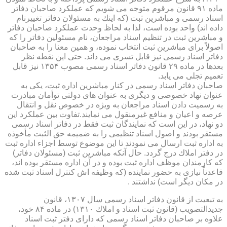
ماده ۹۱ قانون مرقوم متوجه می شویم كه عملكرد صاحبان دفاتر
اسناد رسمی و مباشرین ثبت (كه اینك به مسئولان دفاتر تغییرنام
داده اند) واحد بوده است، لذا به لحاظ وحدت عملكرد صاحبان دفاتر
و مباشرین ثبت در تنظیم اسناد مراجعان، نام مسئولین دفاتر را كه
اصولاً برای مباشرین ثبت انتخاب نموده، و همین معنا را به صاحبان
دفاتر اسناد رسمی نیز قابل تسری می داند. حتی این نقطه نظر
بعدها در ماده ۲۹ قانون دفاتر اسناد رسمی مصوب ۱۳۵۴ نیز قابل
تعمیم تجلی می یابد.
صاحبان دفاتر اسناد رسمی در كنار مباشرین اداره ثبت، یكی به
عنوان نهاد خصوصی و دیگری به عنوان های دولتی توأمان مبادرت
به رسمیت دادن اسناد مراجعان به ویژه در خصوص نقل و انتقال
عرصه و اعیان و منافع غیرمنقول می نمایند.تفاوت بین عملكرد این
دو نهاد، در این است كه نمایندگان ثبت فقط در دفاتر اسناد رسمی
مستقر بودند و اصول اسناد تنظیمی را به ضمیمه حق الثبت مأخوذه
به اداره ثبت ارسال می نمودند تا این موضوع توسط اجزاء اداره ثبت
در دفتر املاك درج گردد. حال آنكه مباشرین ثبت (مسئولان دفاتر)
كه كارمندان موظف اداره ثبت بوده و در آن اداره مستقر بوده اند،
قاعدتاً نیازی به حضور نماینده (كه وظیفه اش كنترل اسناد ثبت شده
در مكان دیگر است) نداشتند .
به تبعیت از قانون دفاتر اسناد رسمی سال ۱۳۰۷، قانون
جدیدالتصویب (قانون ثبت اسناد و املاك ۱۳۱۰) در ماده ۸۴ خود،
علاوه بر صاحبان دفاتر اسناد رسمی كه دارای دفتر ثبت اسناد