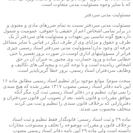
که با سایر وجوه مسئولیت مدنی متفاوت است.
مسئولیت مدنی سردفتر
مسئولیت مدنی سردفتر نسبت به تمام ضررهای مادی و معنوی و
در برابر تمامی اشخاص اعم از حقیقی یا حقوقی، عمومیت و شمول
دارد.هیچ گونه تناسبی بین تعهدات و مسئولیت های سردفتر از یک
طرف و حقوق و مزایای وی از طرف دیگر در قیاس با سایر مشاغل
حرفه ای وجود ندارد!مسؤولیت مدنی سردفتر اسناد رسمی چیزی
فراتر از مسؤولیتهای اداری اوست.در صورت بروز تقصیر یا حتی
خطایی ساده و ورود خسارت، وی مجبور به جبران آن در حق
اشخاص زیاندیده است و با توجه کثرت و پیچیدگی های تکالیف و
وظایف سردفتران اسناد رسمی، بروز خطا گریزناپذیر است.
مبحث سوم): موانع موجود برای تنظیم اسناد رسمی مطابق ماده ۱۶
آیین نامه دفاتر اسناد رسمی مصوب ۱۳۱۷ مقرر شده که هیچ سندی
را نمی توان، تنظیم و در دفاتر اسناد رسمی ثبت کرد مگر آنکه
موافق مقررات و قانون باشد، بعد از تصویب این قانون سردفتران و
دفتریارانی که برخلاف قانون سندی را تنظیم و ثبت می کردند
متخلف محسوب می شدند.
ماده ۲۹ و ثبت اسناد رسمی: قانونگذار فقط تنظیم و ثبت اسناد
برخلاف قانون و مقررات موضوعه را تخلف و مستوجب مجازات
دانسته است ولی ماده ۲۹ آیین نامه دفاتر اسناد رسمی مصوب