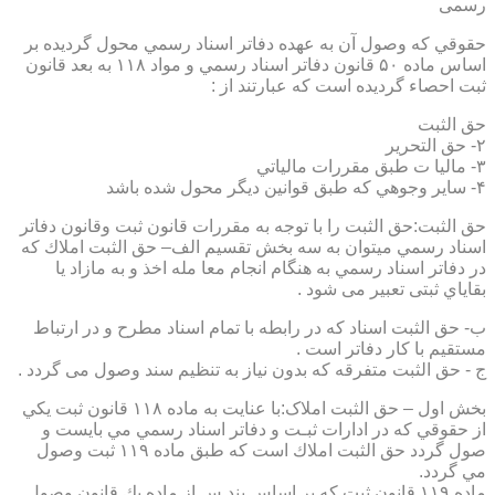
رسمی
حقوقي كه وصول آن به عهده دفاتر اسناد رسمي محول گرديده بر
اساس ماده ۵۰ قانون دفاتر اسناد رسمي و مواد ۱۱۸ به بعد قانون
ثبت احصاء گرديده است كه عبارتند از :
حق الثبت
۲- حق التحرير
۳- ماليا ت طبق مقررات مالياتي
۴- ساير وجوهي كه طبق قوانين ديگر محول شده باشد
حق الثبت:حق الثبت را با توجه به مقررات قانون ثبت وقانون دفاتر
اسناد رسمي ميتوان به سه بخش تقسيم الف– حق الثبت املاك كه
در دفاتر اسناد رسمي به هنگام انجام معا مله اخذ و به مازاد يا
بقاياي ثبتی تعبیر می شود .
ب- حق الثبت اسناد كه در رابطه با تمام اسناد مطرح و در ارتباط
مستقيم با كار دفاتر است .
ج - حق الثبت متفرقه كه بدون نياز به تنظیم سند وصول می گردد .
بخش اول – حق الثبت املاک:با عنايت به ماده ۱۱۸ قانون ثبت يكي
از حقوقي كه در ادارات ثبـت و دفاتر اسناد رسمي مي بايست و
صول گردد حق الثبت املاك است كه طبق ماده ۱۱۹ ثبت وصول
مي گردد.
ماده ۱۱۹ قانون ثبت كه بر اساس بند س از ماده يك قانون وصول