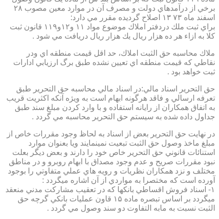
برخي از درآمدهاي دولت و مصرف آن در موارد معين مصوب ۲۸
اسفند ماه ۷۳ ۱۳ اصلاح گرديده مقرر مي دارد:
براي ثبت ملك دردفتر املاك موضوع مواد ۱۱ و۱۲و۱۱۹ قانون ثبت
كلا به ازاء هر ده هزار ريال يك هزار ريال دريافت مي شود .
ملاك محاسبه حق الثبت املاك، حد اقل قيمت منطقه اي ودر
نقاطي كه قيمت منطقه اي تعيين نشده طبق برگ ارزيابي ادارات
ثبت خواهد بود .
حق التحرير اسناد مالي:در اسناد مالي محاسبه حق التحرير طبق
تعرفه ارسالي و فاقد هرگونه ابهام است به ويژه آنكه اكثريت قريب
به اتفاق همكاران از رايانه استفاده و با وارد كردن مبلغ سند طبق
جداول داده شده به سيستم حق التحرير محاسبه مي گردد .
در نهايت حق التحرير بعض از اسناد به لحاظ وجود مقررات خاص از
مبلغ ماخذ وصول حق الثبت تبعيت نمينمايند ويا بعنوان موارد
استنائات قانوني حق التحرير خاص خود را دارند و بعض ديگر بعلت
نبود مقررات صريح و عدم وجود مصداق با ابهام روبرو و در مناطق
مختلف و نزد همكاران نظريات و رويه هاي عملي متفاوتي را بوجود
آورده است كه مختصرا به مواردي از آن اشاره ميگردد :
۱- اسناد فروش اقساطي بانكها كه در تعقيب مشاركت مدني منعقد
ميگردد بر اساس تبصره ماده ۱۵ قاون عمليات بانكي گرچه حق
الثبت نسبت به مابه التفاوت دو سند وصول مي گردد .