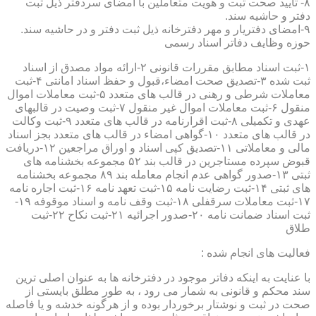
۸- تایید صحت ثبت و هویت متعاملین با امضای سردفتر ذیل ثبت
دفتر و حاشیه سند.
۹-امضای دفتریار و مهر دفترخانه ذیل ثبت دفتر و در حاشیه سند.
حوزه وظایف دفاتر اسناد رسمی
۱-ثبت اسناد مطابق مقررات قانونی ۲-ارائه مواد مصدق از اسناد
ثبت شده ۳-تصدیق صحت امضاء،قبول و حفظ اسناد امانتی ۴-ثبت
معاملات شرطی و رهنی در قالب های متعدد ۵-ثبت معاملات اموال
منقول ۶-ثبت معاملات اموال غیر منقول ۷-ثبت وصیت در قالبهای
عهدی و تکمیلی ۸-ثبت اقرارنامه در قالب های متعدد ۹-ثبت وکالت
در قالب های متعدد ۱۰-گواهی امضاء در قالب های متعدد بجز اسناد
مالی و معاملاتی ۱۱-تصدیق کپی اسناد و اوراق مراجعین ۱۲-دریافت
قبوض سپرده مستاجرین در قالب بند ۵۲ مجموعه بخشنامه های
ثبتی ۱۳-صدور گواهی عدم انجام معامله بند ۸۹ مجموعه بخشنامه
های ثبتی ۱۴-ثبت رضایت نامه ۱۵-ثبت تعهد نامه ۱۶-ثبت اجاره نامه
۱۷-ثبت معاملات سرقفلی ۱۸-ثبت وقف نامه و اسناد موقوفه ۱۹-
ثبت اسناد ضمانت نامه ۲۰-صدور اجرائیه ۲۱-ثبت نکاح ۲۲-ثبت
طلاق
فعالیت های انجام شده :
با عنایت به اینکه دفاتر موجود در دفترخانه ها به عنوان اصلی ترین
سند محکم و قانونی به شمار می رود ، به طور مطلق بایستی از
صحت در ثبت و نوشتار برخوردار بوده و از هرگونه خدشه و یا فاصله