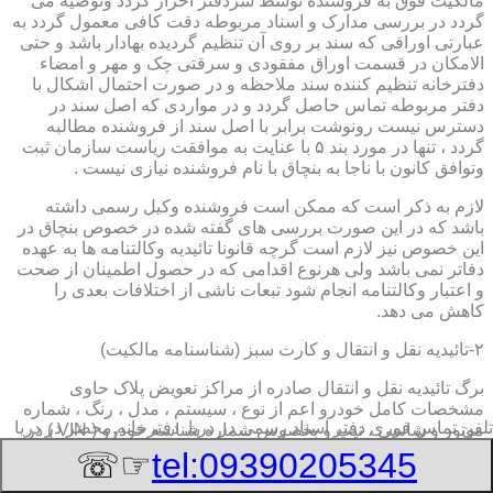
مالکیت فوق به فروشنده توسط سردفتر احراز گردد وتوصیه می
گردد در بررسی مدارک و اسناد مربوطه دقت کافی معمول گردد به
عبارتی اوراقی که سند بر روی آن تنظیم گردیده بهادار باشد و حتی
الامکان در قسمت اوراق مفقودی و سرقتی چک و مهر و امضاء
دفترخانه تنظیم کننده سند ملاحظه و در صورت احتمال اشکال با
دفتر مربوطه تماس حاصل گردد و در مواردی که اصل سند در
دسترس نیست رونوشت برابر با اصل سند از فروشنده مطالبه
گردد ، تنها در مورد بند ۵ با عنایت به موافقت ریاست سازمان ثبت
وتوافق کانون با ناجا به بنچاق با نام فروشنده نیازی نیست .
لازم به ذکر است که ممکن است فروشنده وکیل رسمی داشته
باشد که در این صورت بررسی های گفته شده در خصوص بنچاق در
این خصوص نیز لازم است گرچه قانونا تائیدیه وکالتنامه ها به عهده
دفاتر نمی باشد ولی هرنوع اقدامی که در حصول اطمینان از صحت
و اعتبار وکالتنامه انجام شود تبعات ناشی از اختلافات بعدی را
کاهش می دهد.
۲-تائیدیه نقل و انتقال و کارت سبز (شناسنامه مالکیت)
برگ تائیدیه نقل و انتقال صادره از مراکز تعویض پلاک حاوی
مشخصات کامل خودرو اعم از نوع ، سیستم ، مدل ، رنگ ، شماره
تلفن تماس فوری
دفتر اسناد رسمی در دریا, دفترخانه,محضر در دریا
موتور و شاسی ، تیپ و بخصوس شماره شناسه خودرو ( VIN ) در
صدر صفحه و مشخصات فروشنده و خریدار اعم از مشخصات
☞☏
tel:09390205345
سجلی و شماره ملی و کدپستی و آدرس و شماره انتظامی
اختصاصی آنها با قسمت توضیحات برای هریک در قسمت انتهائی و