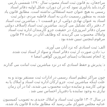
مراجعان، به قانون ثبت اسناد مصوب سال ۱۲۹۰ شمسی بازمی
گردد.باید یادآوری نمود كه در آن دوران، شكل اولیه دفاتر اسناد
رسمی به هیچ عنوان جنبه استقلالی نداشته است. مطابق قانون یاد
شده، به منظور رسمیت دادن به اسناد قاطبه مردم، دوایر ثبت
اسناد به عنوان نهادی دولتی، از دو قسمت ۱ ـ مباشرین ثبت اسناد
۲ـ دفتر راكد تشكیل می گردید. مباشرین ثبت اسناد (اسلاف دولتی
سران دفاتر امروزی)، در حقیقت جزو كارمندان اداره ثبت اسناد
واملاك محسوب می گردیدند كه وظایف آنان در ماده ۴۷ قانون
مرقوم،اینچنین تبیین شده بود .
الف: ثبت اسنادی كه نزد آنان می آورند.
ب: دادن صورت از ثبت دفاتر اسناد و سواد از اسناد ثبت شده.
ج: انجام تصدیقات (مبنای امروزین گواهی امضا ء
د: پذیرش و حفظ اسنادی كه در نزد مباشرین ثبت امانت می گذارند
.
چون مراكز تنظیم اسناد رسمی در ادارات ثبت مستقر بودند و به
علت اینكه مباشرین ثبت، جزو اركان اداره ثبت اسناد و املاك یا به
نوعی كارمند و نماینده دولت محسوب می شدند، لذا در آن زمان
نیازی به وجود نماینده یا دفتریار احساس نمی شد .
در سال ۱۳۰۲ قانون ثبت اسناد و املاك جدیدی به تصویب كمیسیون
عدلیه مجلس شورای ملی رسید كه مطابق ماده ۵ قانون یاد شده،