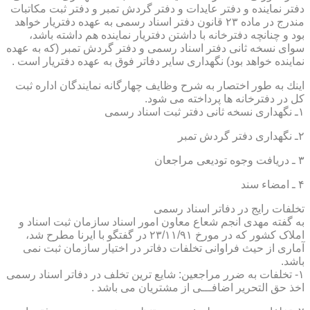
دفتر نماینده و دفتر عایدات و دفتر گردش تمبر و دفتر ثبت مكاتبات
مندرج در ماده ۲۳ قانون دفتر اسناد رسمی به عهده دفتریار خواهد
بود و چنانچه دفترخانه با داشتن دفتریار نماینده هم داشته باشد،
سوای نسخه ثانی دفتر اسناد رسمی و دفتر گردش تمبر (كه به عهده
نماینده خواهد بود) نگهداری سایر دفاتر فوق به عهده دفتریار است .
اینك به طور اختصار به شرح وظایف چهارگانه نمایندگان اداره ثبت
كل در دفترخانه ها پرداخته می شود.
۱ـ نگهداری نسخه ثانی دفتر ثبت اسناد رسمی
۲ـ نگهداری دفتر گردش تمبر
۳ ـ دریافت وجوه تودیعی مراجعان
۴ ـ امضاء سند
تخلفات رایج در دفاتر اسناد رسمی
به گفته مهدی انجم شعاع معاون امور اسناد سازمان ثبت اسناد و
املاک کشور که در مورخ ۲۳/۱۱/۹۱ در گفتگو با ایرنا مطرح شد،
آماری از حیث فراوانی تخلفات دفاتر در اختیار سازمان ثبت نمی
باشد.
۱- تخلفات به ضرر مراجعین: شایع ترین تخلف در دفاتر اسناد رسمی
اخذ حق التحریر اضافـــی از مشتریان می باشد .