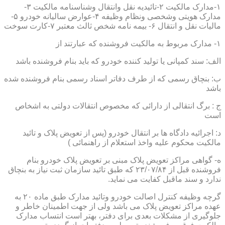
۱-مدارک مالکیت ۲-تائیدیه نقل وانتقال وشناسنامه مالکیت ۳-
مدارک هویتی وشخصی ونظام وظیفه ۴-عوارض سالیانه خودرو ۵-
مالیات نقل و انتقال ۶- بیمه نامه شخص ثالث معتبر ۷-کارت سوخت
۱- مدارک مربوط به مالکیت فروشنده که عبارتند از
الف: سند کمپانی یا تولید کننده خودرو که باید بنام فروشنده باشد
ب: بنچاق رسمی که از طرف دفاتر اسناد رسمی بنام فروشنده شده
باشد
ج : برگ انتقالی از دارائی که مخصوص انتقالات دولتی به اشخاص
است
د: اجرائیه دادگاه ها بر انتقال خودرو (پس از تعویض پلاک و تائید
مالکیت محکوم علیه واخذ استعلام از راهنمائی )
ه- گواهی مراکز تعویض پلاک مبنی بر تعویض پلاک خودرو بنام
فروشنده قبل از ۲۳/۰۷/۸۴ که طبق تائید سازمان ثبت نیاز به بنچاق
ندارد و سند ماقبل کفایت می نماید.
گرچه وظیفه کنترل اصالت خودرو وتائید مدارک طبق ماده ۲۰ به
عهده مراکز تعویض پلاک می باشد ولی از جهت اطمینان خاطر و
جلوگیری از مشکلات بعدی برای دفتر، بهتر است انتساب مدارک