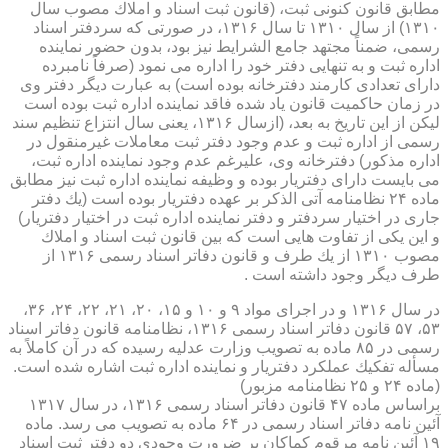
مطابق قانون كنونی ثبت، (قانون ثبت اسناد و املاك مصوب سال
۱۳۱۰) از سال ۱۳۱۰ تا سال ۱۳۱۶، در صورتی كه سردفتر اسناد
رسمی، ضمناً مجتهد جامع الشرایط نیز بود، بدون حضور نماینده
اداره ثبت و به تنهایی دفتر خود را اداره می نمود (صرفاً نامبرده
دارای تعدادی كارمند دفترخانه بوده است) به عبارت دیگر دفتر وی
در زمان حاكمیت قانون یاد شده فاقد نماینده اداره ثبت بوده است
لیكن از این تاریخ به بعد، (ازسال ۱۳۱۶، یعنی سال انتزاع تنظیم سند
رسمی از اداره ثبت و عدم وجود دفتر ثبت معاملات غیرمنقول در
اداره مذكور) دفترخانه وی، علیرغم عدم وجود نماینده اداره ثبت،
می بایست دارای دفتریار بوده و وظیفه نماینده اداره ثبت نیز مطابق
ماده ۲۴ نظامنامه آتی الذكر بر عهده دفتریار بوده است (یك دفتر
جاری در اختیار سردفتر و دفتر نماینده اداره ثبت در اختیار دفتریار)
و این یكی از تفاوت هایی است كه بین قانون ثبت اسناد و املاك
مصوب ۱۳۱۰ از یك طرف و قانون دفاتر اسناد رسمی ۱۳۱۶ از
طرف دیگر وجود داشته است .
در سال ۱۳۱۶ و در اجرای مواد ۹ و ۱۰ و ۱۵، ۲۰، ۲۱، ۲۲، ۲۴، ۳۶،
۵۳، ۵۷ قانون دفاتر اسناد رسمی ۱۳۱۶، نظامنامه قانون دفاتر اسناد
رسمی در ۸۵ ماده به تصویب وزارت عدلیه رسیده كه در آن كاملاً به
مسأله تفكیك عملكرد دفتریار و نماینده اداره ثبت اشاره شده است.
(ماده ۲۴ و ۲۵ نظامنامه مزبور)
براساس ماده ۴۷ قانون دفاتر اسناد رسمی ۱۳۱۶، در سال ۱۳۱۷
آئین نامه دفاتر اسناد رسمی در ۶۴ ماده به تصویب می رسد. ماده
۱۹ آئین نامه مرقوم كماكان بر ضرورت وجودی دو دفتر ثبت اسناد