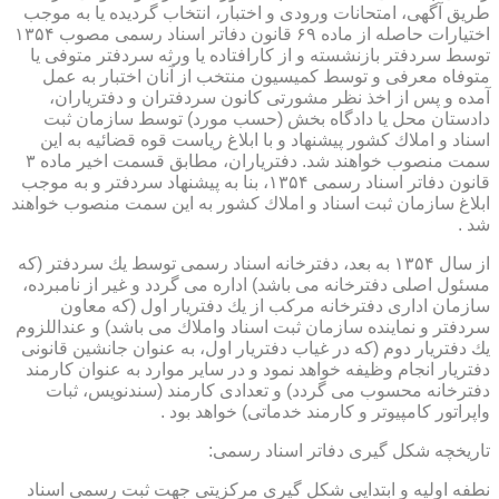
طریق آگهی، امتحانات ورودی و اختبار، انتخاب گردیده یا به موجب
اختیارات حاصله از ماده ۶۹ قانون دفاتر اسناد رسمی مصوب ۱۳۵۴
توسط سردفتر بازنشسته و از كارافتاده یا ورثه سردفتر متوفی یا
متوفاه معرفی و توسط كمیسیون منتخب از آنان اختبار به عمل
آمده و پس از اخذ نظر مشورتی كانون سردفتران و دفتریاران،
دادستان محل یا دادگاه بخش (حسب مورد) توسط سازمان ثبت
اسناد و املاك كشور پیشنهاد و با ابلاغ ریاست قوه قضائیه به این
سمت منصوب خواهند شد. دفتریاران، مطابق قسمت اخیر ماده ۳
قانون دفاتر اسناد رسمی ۱۳۵۴، بنا به پیشنهاد سردفتر و به موجب
ابلاغ سازمان ثبت اسناد و املاك كشور به این سمت منصوب خواهند
شد .
از سال ۱۳۵۴ به بعد، دفترخانه اسناد رسمی توسط یك سردفتر (كه
مسئول اصلی دفترخانه می باشد) اداره می گردد و غیر از نامبرده،
سازمان اداری دفترخانه مركب از یك دفتریار اول (كه معاون
سردفتر و نماینده سازمان ثبت اسناد واملاك می باشد) و عنداللزوم
یك دفتریار دوم (كه در غیاب دفتریار اول، به عنوان جانشین قانونی
دفتریار انجام وظیفه خواهد نمود و در سایر موارد به عنوان كارمند
دفترخانه محسوب می گردد) و تعدادی كارمند (سندنویس، ثبات
واپراتور كامپیوتر و كارمند خدماتی) خواهد بود .
تاریخچه شكل گیری دفاتر اسناد رسمی:
نطفه اولیه و ابتدایی شكل گیری مركزیتی جهت ثبت رسمی اسناد