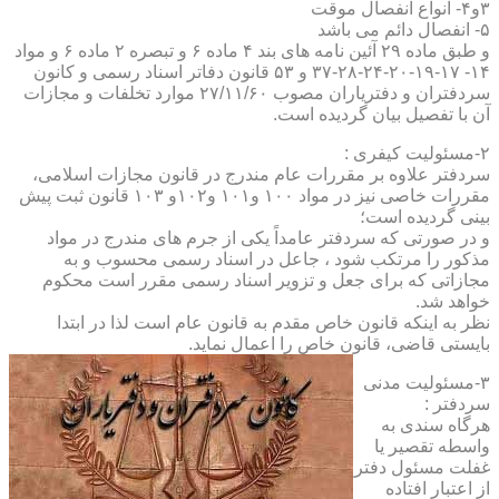
۳و۴- انواع انفصال موقت
۵- انفصال دائم می باشد
و طبق ماده ۲۹ آئین نامه های بند ۴ ماده ۶ و تبصره ۲ ماده ۶ و مواد
۱۴- ۱۷-۱۹-۲۰-۲۴-۲۸-۳۷ و ۵۳ قانون دفاتر اسناد رسمی و کانون
سردفتران و دفتریاران مصوب ۲۷/۱۱/۶۰ موارد تخلفات و مجازات
آن با تفصیل بیان گردیده است.
۲-مسئولیت کیفری :
سردفتر علاوه بر مقررات عام مندرج در قانون مجازات اسلامی،
مقررات خاصی نیز در مواد ۱۰۰ و۱۰۱ و۱۰۲و ۱۰۳ قانون ثبت پیش
بینی گردیده است؛
و در صورتی که سردفتر عامداً یکی از جرم های مندرج در مواد
مذکور را مرتکب شود ، جاعل در اسناد رسمی محسوب و به
مجازاتی که برای جعل و تزویر اسناد رسمی مقرر است محکوم
خواهد شد.
نظر به اینکه قانون خاص مقدم به قانون عام است لذا در ابتدا
بایستی قاضی، قانون خاص را اعمال نماید.
۳-مسئولیت مدنی
سردفتر :
هرگاه سندی به
واسطه تقصیر یا
غفلت مسئول دفتر
از اعتبار افتاده