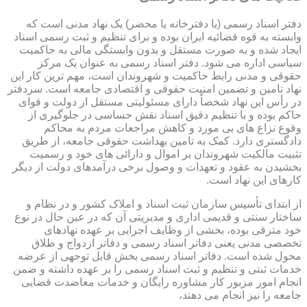
دفتر اسناد رسمی (یا دفترخانه یا محضر) یک نهاد مدنی است که
وابسته به قوه قضائیه ایران بوده و برای تنظیم و ثبت رسمی اسناد
ایجاد شده و به صورت مستقل و بدون وابستگی مالی به حاکمیت
سیاسی اداره می شود. دفتر اسناد رسمی به عنوان یک مرکز
حقوقی و مدنی رابط حاکمیت و شهروندان است، مهم ترین کار این
نهاد تامین و تضمین امنیت حقوقی و اقتصادی جامعه است. سردفتر
در رأس این نهاد شخصاً دارای مسئولیتی مستقل از دولت و قوای
حاکم بوده و با تنظیم دقیق اسناد نقش حساسی در جلوگیری از
وقوع نزاع های بی مورد و کاهش مراجعات مردم به محاکم
دادگستری دارد. کمک به تامین بهداشت حقوقی جامعه، از طریق
تثبیت مالکیت شهروندان بر اموال و دارائی های خود و رسمیت
بخشیدن به عقود و تعهدات و وصول برخی درآمدهای دولت از دیگر
کارهای این نهاد است.
از ابتدای تأسیس سازمان ثبت اسناد و املاک کشور و در نظام و
ساختار سنتی و قدیمی اداری و مدیریتی آن که در عین حال در نوع
خود مترقی بوده، بخشی از وظایف اجرایی بر عهده نهادهای
تخصصی مدنی یعنی دفاتر اسناد رسمی و دفاتر ازدواج و طلاق
محول شده است. دفاتر اسناد رسمی بخش قابل توجهی از عرضه
خدمات ثبتی و تنظیم و ثبت اسناد رسمی را بر عهده داشته و ضمن
انجام امور مزبور کار مشاوره رایگان و خدمات معاضدت قضایی
جامعه را نیز انجام می دهند،