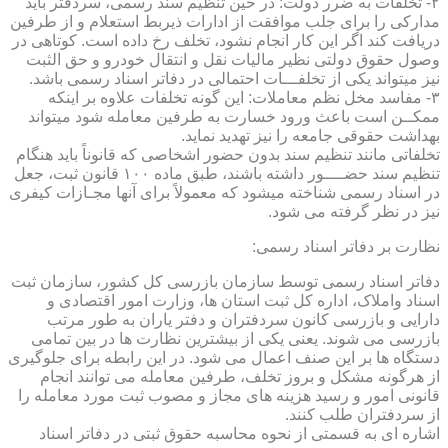
۲- تخلفات به ضرر دولت: در حین تنظیم سند رسمی، سردفتر باید
مدارکی را برای جلب موافقت از ادارات ذیربط استعلام و از طرفین
دریافت کند اگر این کار انجام نشود، تخلف رخ داده است. کوتاهی در
وصول حقوق دولتی نظیر مالیات نقل و انتقال خودرو و حق الثبت
نیز میتواند یکی از تخلفـــات احتمالی در دفاتر اسناد رسمی باشد.
۳- مفاسد مخل نظم معاملات: این گونه تخلفات علاوه بر اینکه
ممکــن است باعث ورود خسارت به طرفین معامله شود میتواند
بهداشت حقوقی جامعه را نیز تهدید نماید.
تخلفاتی مانند تنظیم سند بدون حضور اشخاصی که قانوناً باید هنگام
تنظیم سند حضــــور داشته باشند، طبق ماده ۱۰۰ قانون ثبت، جعل
در اسناد رسمی شناخته میشود که معمولاً برای آنها مجـازات کیفری
نیز در نظر گرفته می شود.
نظارت بر دفاتر اسناد رسمی:
دفاتر اسناد رسمی توسط سازمان بازرسی کل کشور، سازمان ثبت
اسناد واملاک، اداره کل ثبت استان ها، وزارت امور اقتصادی و
دارایی و بازرسی کانون سردفتران و دفتر یاران به طور مرتب
بازرسی می شوند. یعنی یکی از بیشترین نظارت ها در بین تمامی
دستگاه ها بر این صنف اعمال می شود. در این رابطه برای جلوگیری
از هرگونه مشکل و بروز تخلف، طرفین معامله می توانند انجام
قانونی امور و رسید هزینه های مجاز و مصوب ثبت مورد معامله را
از سردفتران طلب کنند.
اشاره ای به قسمتی از نحوه محاسبه حقوق ثبتی در دفاتر اسناد