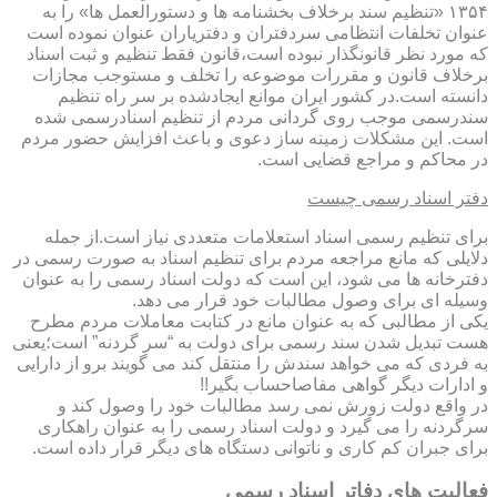
۱۳۵۴ «تنظیم سند برخلاف بخشنامه ها و دستورالعمل ها» را به
عنوان تخلفات انتظامی سردفتران و دفتریاران عنوان نموده است
که مورد نظر قانونگذار نبوده است،قانون فقط تنظیم و ثبت اسناد
برخلاف قانون و مقررات موضوعه را تخلف و مستوجب مجازات
دانسته است.در کشور ایران موانع ایجادشده بر سر راه تنظیم
سندرسمی موجب روی گردانی مردم از تنظیم اسنادرسمی شده
است. این مشکلات زمینه ساز دعوی و باعث افزایش حضور مردم
در محاکم و مراجع قضایی است.
دفتر اسناد رسمی چیست
برای تنظیم رسمی اسناد استعلامات متعددی نیاز است.از جمله
دلایلی که مانع مراجعه مردم برای تنظیم اسناد به صورت رسمی در
دفترخانه ها می شود، این است که دولت اسناد رسمی را به عنوان
وسیله ای برای وصول مطالبات خود قرار می دهد.
یکی از مطالبی که به عنوان مانع در کتابت معاملات مردم مطرح
هست تبدیل شدن سند رسمی برای دولت به “سر گردنه” است؛یعنی
به فردی که می خواهد سندش را منتقل کند می گویند برو از دارایی
و ادارات دیگر گواهی مفاصاحساب بگیر!!
در واقع دولت زورش نمی رسد مطالبات خود را وصول کند و
سرگردنه را می گیرد و دولت اسناد رسمی را به عنوان راهکاری
برای جبران کم کاری و ناتوانی دستگاه های دیگر قرار داده است.
فعالیت های دفاتر اسناد رسمی