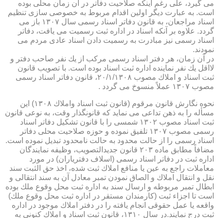
می گیرد، علی رغم اینكه صلاحیت دفاتر در آن زمان محلی بوده
است. به عبارت دیگر اولین اقدام مربوط به خصوصی سازی تنظیم
اسناد مراجعان، به قانون دفاتر اسناد رسمی سال ۱۳۰۷ باز می
گردد. علاوه بر آنكه اسناد در اداره ثبت رسمیت می یافت، دفاتر
اسناد رسمی نیز مبادرت به رسمیت دادن اسناد عادی مردم می
نمودند.
در آن زمان، هر دفتر اسناد رسمی مركب از یك نفر صاحب دفتر و
لااقل یك نفر نماینده اداره ثبت اسناد بوده است. با تصویب قانون
ثبت اسناد و املاك مصوب ۲۰/۱/۱۳۰۸، قانون دفاتر اسناد رسمی
مصوب ۱۳۰۷ عملاً منسوخ می گردد .
نحوه نگارش قانون مرقوم (قانون ثبت اسناد واملاك ۱۳۰۸) این
مسأله را به ذهن تداعی می نماید كه قانونگذار وقت، به نوعی قانون
ثبت اسناد مصوب ۱۳۰۲ شمسی را با قانون تشكیل دفاتر اسناد
رسمی مصوب ۱۳۰۷ تلفیق نموده و حوزه صلاحیت محلی دفاتر
اسناد رسمی را از حالت محدود به حالت نامحدود تبدیل نموده است.
مضافاً مطابق ماده ۲۰۳ قانون جدیدالتصویب، وظیفه نمایندگان
اداره ثبت در دفاتر اسناد رسمی (اسلاف دفتریاران) در مورد
معاملات راجع به عین یا منافع املاك ثبت شده، اخذ حق الثبت سند
نقل و انتقال املاك و الصاق نمودن تمبر معادل آن به سند انتقالی و
ابطال تمبر مربوطه و ارسال سند به اداره ثبت محل وقوع ملك بوده
است تا اجزاء ثبت (كارمندان مستقر در اداره ثبت محل وقوع ملك)
واقعه یا عمل حقوقی انجام یافته را در دفتر املاك موجود در اداره
ثبت درج نمایند.در سال ۱۳۱۰، قانون ثبت اسناد و املاك كنونی به