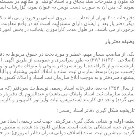
که متون و مندرجات سند بنچاق و یا اسناد توکیلی و امثالهم در سیستم 
نموده که متن آن به صورت دست نویس به عنوان نمونه گزارشات ایفا
دفترخانه ۲۰۰ تهران از تعداد ........ نیروی انسانی برخورد
دیگر دفتر یار بعد از ایشان دارای مسئولیت است که در واقع معاونت د
برخوردار می باشند . در طول مدت کارآموزی اینجانب در بخش امور ث
وظیفه دفتر یار
بازنشسته و از كارافتاده یا ورثه سردفتر متوفی یا متوفاه معرفی و 
پیشنهاد سردفتر و به موجب ابلاغ سازمان ثبت اسناد و املاك كشور 
از سال ۱۳۵۴ به بعد، دفترخانه اسناد رسمی توسط یك سردفتر
نماینده سازمان ثبت اسناد واملاك می باشد) و عنداللزوم یك دفتریار د
می گردد) و تعدادی كارمند (سندنویس، ثبات واپراتور كامپیوتر و كارمند
تاریخچه شكل گیری دفاتر اسناد رسمی:
گردید. مباشرین ثبت اسناد (اسلاف دولتی سران دفاتر امروزی)، در حقیقت جزو كارمندا