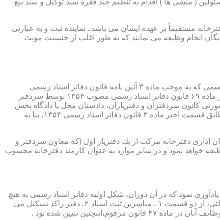
ئولین ( منشی ها ) اقدام به تنظیم چند فقره سند توکیل و سند بیع
 دفترخانه مستقیماً بر عهده ایشان می باشد . نماینده ثبت و به عبارتی
بایگان انجام وظیفه می نمایند که به طور اغلب از جنسیت مؤنث
یكی از مناصب بسیار مهم، خطیر و مورد بحث در حقوق مربوط به دفاتر اسناد رسمی، منصب دفتر یاری است. برخلاف سران دفاتر اسناد رسمی كه به موجب ماده ۳ آئین نامه قانون دفاتر اسناد رسمی
(اصلاحی ۲۷/۱۱/۱۳۶۰) به طور سراسری و عمومی، از طریق آگهی، امتحانات ورودی و اختبار، انتخاب گردیده یا به موجب اختیارات حاصله از ماده ۶۹ قانون دفاتر اسناد رسمی مصوب ۱۳۵۴ توسط سردفتر
شورتی كانون سردفتران و دفتریاران، دادستان محل یا دادگاه بخش
(حسب مورد) توسط سازمان ثبت اسناد و املاك كشور پیشنهاد و با ابلاغ ریاست قوه قضائیه به این سمت منصوب خواهند شد. دفتریاران، مطابق قسمت اخیر ماده ۳ قانون دفاتر اسناد رسمی ۱۳۵۴، بنا به
ازمان اداری دفترخانه مركب از یك دفتریار اول (كه معاون سردفتر و
وظیفه خواهد نمود و در سایر موارد به عنوان كارمند دفترخانه محسوب
ی اسناد مراجعان، به قانون ثبت اسناد مصوب سال ۱۲۹۰ شمسی بازمی گردد.باید یادآوری نمود كه در آن دوران، شكل اولیه دفاتر اسناد رسمی به هیچ
عنوان جنبه استقلالی نداشته است. مطابق قانون یاد شده، به منظور رسمیت دادن به اسناد قاطبه مردم، دوایر ثبت اسناد به عنوان نهادی دولتی، از دو قسمت ۱ ـ مباشرین ثبت اسناد ۲ـ دفتر راكد تشكیل می
ینچنین تبیین شده بود .