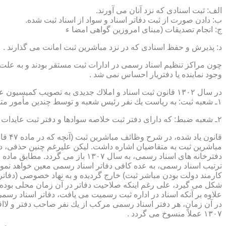
الف: ثبت اسنادی كه نزد آنان می آورند.
ب: دادن صورت از ثبت دفاتر اسناد و سواد از اسناد ثبت شده.
ج: انجام تصدیقات (مبنای امروزین گواهی امضا ء
د: پذیرش و حفظ اسنادی كه در نزد مباشرین ثبت امانت می گذارند .
چون مراكز تنظیم اسناد رسمی در ادارات ثبت مستقر بودند و به علت ای
وجود نماینده یا دفتریار احساس نمی شد .
در سال ۱۳۰۲ قانون ثبت اسناد و املاك جدیدی به تصویب كمیسیون عدلیه مجلس شورای ملی رسید كه مطابق ماده ۵ قانون یاد شده، هر دایره ثبت اسناد، از دو قسمت زیر تشكیل می شد.
۱ـ شعبه ثبت: به ریاست یك نفر رئیس شعبه و توسط چندین مأمور متخصص (بنام مباشرین ثبت) اداره می شد
۲ـ شعبه ضبط: كه دارای دفتر ثبت خلاصه سوادها و دفتر ثبت عایدات بود و توسط سایر كارمندان (اجزاء) اداره ثبت تصدی می شد .
قانو
مباشرین ثبت به متقاضیان اشاره داشت. لیكن علیرغم چنین حذفی، در
ترتیب اسناد رسمی، به عده كافی دفاتر اسناد رسمی معین خواهد نمود
كارمند دولت بودن مباشر ثبت) خارج گردیده و به نهاد خصوصی (دفات
علاوه بر آنكه اسناد در اداره ثبت رسمیت می یافت، دفاتر اسناد رسم
۱۳۰۷ عملاً منسوخ می گردد .