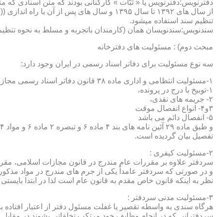
دفترنویس:دفترنویس یا « ثبّات » کارکنانی بودند که متن اسنادی که م
از سال های ۱۳۹۲ تا سال ۱۳۹۵ و سال های پس 
تنظیم سند استفاده میشود.
سندنویس:سندنویسان همان (کارمندان باتجربه و مسلط به نحوه تنظیم 
مبحث دوم) : مسئولیت های دفترخانه
سه نوع مسئولیت برای دفاتر اسناد رسمی در ایران وجود دارد:
۱-مسئولیت انتظامی و اداری ماده ۳۸ قانون دفاتر اسناد رسمی مجازات های انتظامی را برمی شمرد که ۵ درجه شامل :
۱-توبیخ با درج در پرونده،
۲- جریمه های نقدی،
۳و۴- انواع انفصال موقت
۵- انفصال دائم می باشد
تفصیل بیان گردیده است.
۲-مسئولیت کیفری :
سردفتر علاوه بر مقررات عام مندرج در قانون مجازات اسلامی، مقررات خاصی نیز در مواد ۱۰۰ و۱۰۱ و۱۰۲و ۳
و در صورتی که سردفتر عامداً یکی از جرم های مندرج در مواد مذک
نظر به اینکه قانون خاص مقدم به قانون عام است لذا در ابتدا بایستی
۳-مسئولیت مدنی سردفتر :
هرگاه سندی به واسطه تقصیر یا غفلت مسئول دفتر از اعتبار افتاده با
سردفترانی که در انجام وظایف خود مرتکب تخلفاتی بشوند در مقابل 