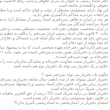
دفتر اسناد رسمی به عنوان یک مرکز حقوقی و مدنی رابط حاکمیت و ش
حقوقی و اقتصادی جامعه است.
این نهاد دارای مسئولیتی مستقل از دولت و قوای حاکم است و با تنظ
مراجعات مردم به محاکم دادگستری نقش دارند.
هر چند در ایران به ظاهر، سردفتری اسناد رسمی از مشاغل آزاد به شم
اسناد مراجعه کنندگان می نماید.
در ایران شخصیت حقوقی دفترخانه، شخصیت مستقلی نیست و دفترخان
ماده ۳۰ قانون دفاتر اسناد رسمی ایران سردفتر را مکلف به تنظ
سردفتر نباید هر سندی تنظیم کند مگر اینکه قدرت استدلال و دفاع از 
که بعداً بتواند از خود دفاع کند.
سردفتر:اداره امور دفترخانه بعهده شخصی است که بنا به پیشنهاد سا
دفترخانه بر عهده سردفتر است».
علاوه بر یک دفتریار می تواند یک دفتریار دوم هم داشته باشد.
چگونه یک دفتریار می تواند سردفتر شود ؟
دفتریار اصیل میتواند بعد از سه یا هفت سال سابقه دفتریاری، سردفتر
دفتریار برابر مقررات قانون دفاتر اسناد رسمی و با پیشنهاد سردفتر
دفتریار، شریک درآمد دفترخانه است.
دفتریار فقط در درآمد شریک است (15 درصد از حق التحریر ماهیانه دفترخانه )و در کار و مسئولیت و هزینه ها وضررها هیچ شراکتی ندارد.
در قانون، هیچ مسئولیتی برای دفتریار ذکر نشده است.
امضای دفتریار در اعتباربخشی به اسنادرسمی تأثیری ندارد!!