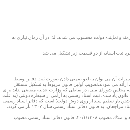
رمند و نماینده دولت محسوب می شدند، لذا در آن زمان نیازی به
پدیدار ساخت كه از عمده ترین تغییرات آن می توان به لغو ضمنی دادن صورت ثبت دفاتر توسط
ارائه می نمودند.تصویب اولین قانون مربوط به تشكیل مستقل
۱۳۰۷ باز می گردد. مطابق ماده ۱ قانون تشكیل دفاتر اسناد رسمی مصوب ۱۳/۱۱/۱۳۰۷ كمیسیون عدلیه مجلس شورای ملی، در نقاطی كه وزارت عدلیه مقتضی بداند برای
قانون یاد شده، ثبت اسناد رسمی به آرامی از سیطره دولتی (به علت
اشتن بار تنظیم سند از روی دوش دولت) است كه دفاتر اسناد رسمی
شكل می گیرد، علی رغم اینكه صلاحیت دفاتر در آن زمان محلی بوده است. به عبارت دیگر اولین اقدام مربوط به خصوصی سازی تنظیم اسناد مراجعان، به قانون دفاتر اسناد رسمی سال ۱۳۰۷ باز می گردد.
در آن زمان، هر دفتر اسناد رسمی مركب از یك نفر صاحب دفتر و لااقل یك نفر نماینده اداره ثبت اسناد بوده است. با تصویب قانون ثبت اسناد و املاك مصوب ۲۰/۱/۱۳۰۸، قانون دفاتر اسناد رسمی مصوب