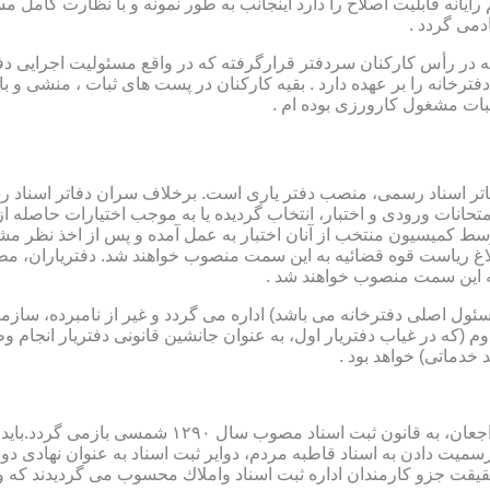
رایانه قابلیت اصلاح را دارد اینجانب به طور نمونه و با نظارت کامل مس
دمی گردد .
ار می باشد که در رأس کارکنان سردفتر قرارگرفته که در واقع مسئولیت اجرایی
فترخانه را بر عهده دارد . بقیه کارکنان در پست های ثبات ، منشی و 
بات مشغول کارورزی بوده ام .
توسط كمیسیون منتخب از آنان اختبار به عمل آمده و پس از اخذ نظر م
به این سمت منصوب خواهند شد .
 (كه مسئول اصلی دفترخانه می باشد) اداره می گردد و غیر از نامبرده، س
وم (كه در غیاب دفتریار اول، به عنوان جانشین قانونی دفتریار انجام 
 خدماتی) خواهد بود .
نطفه اولیه و ابتدایی شكل گیری مركزیتی جهت ثبت رسم
ن اداره ثبت اسناد واملاك محسوب می گردیدند كه وظایف آنان در ماده ۴۷ قانون مرقوم،ا