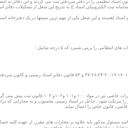
تون اسناد تنظیمی را در دفتر سردفتر ثبت می کردند و این دفاتر به ام
از آن با راه اندازی ((سامانه ثبت الکترونیکی اسناد )) به تدریج این شغل از تشک
اسناد )هستند و این شغل یکی از مهم ترین سمتها در یک دفترخانه است
۱۰ قانون ثبت پیش بینی گردیده است؛
ور را مرتکب شود ، جاعل در اسناد رسمی محسوب و به مجازاتی که بر
 قاضی، قانون خاص را اعمال نماید.
شد مسئول مذکور باید علاوه بر مجازات های مقرر، از عهده کلیه خسارا
متعاملین و اشخاص ذی نفع مسئول خواهند بود .