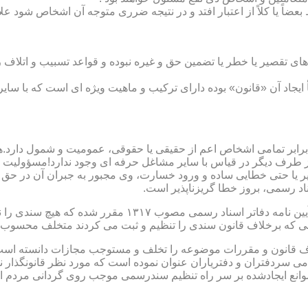
بعضاً یا کلاً از اعتبار افتد و در نتیجه ضرری متوجه آن اشخاص شود عل
ی تقصیر یا خطر یا تضمین حق و غیره نبوده و قواعد تسبیب و اتلاف ر
 ایجاد آن «قانون» بوده دارای ترکیب و ماهیت ویژه ای است که با سا
ابر تمامی اشخاص اعم از حقیقی یا حقوقی، عمومیت و شمول دارد.هی
 طرف دیگر در قیاس با سایر مشاغل حرفه ای وجود ندارد!مسؤولیت م
 یا حتی خطایی ساده و ورود خسارت، وی مجبور به جبران آن در حق 
د رسمی، بروز خطا گریزناپذیر است.
مبحث سوم): موانع موجود برای تنظیم اسناد رسمی مطابق ماده
رانی که برخلاف قانون سندی را تنظیم و ثبت می کردند متخلف محسوب
امی سردفتران و دفتریاران عنوان نموده است که مورد نظر قانونگذار 
انع ایجادشده بر سر راه تنظیم سندرسمی موجب روی گردانی مردم ا