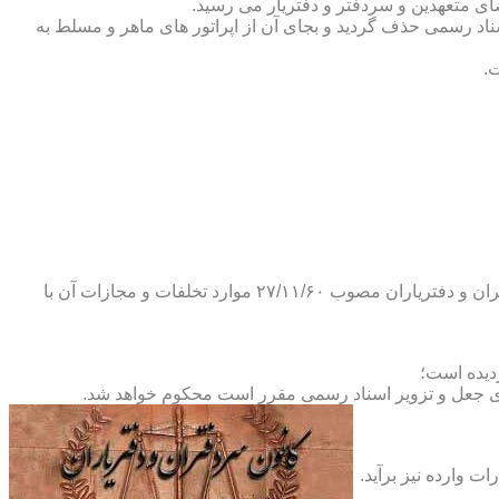
ضای متعهدین و سردفتر و دفتریار می رسید.
یلات دفاتر اسناد رسمی حذف گردید و بجای آن از اپراتور های ماهر و مسلط به
.
و طبق ماده ۲۹ آئین نامه های بند ۴ ماده ۶ و تبصره ۲ ماده ۶ و مواد ۱۴- ۱۷-۱۹-۲۰-۲۴-۲۸-۳۷ و ۵۳ قانون دفاتر اسناد رسمی و کانون سردفتران و دفتریاران مصوب ۲۷/۱۱/۶۰ موارد تخلفات و مجازات آن با
ای جعل و تزویر اسناد رسمی مقرر است محکوم خواهد شد.
ت وارده نیز برآید.