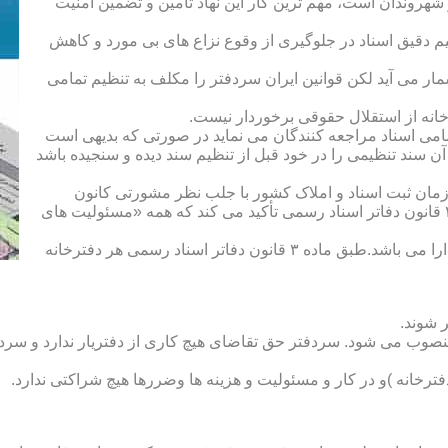
هروندان است، مهم ترین کار این نهاد تأمین و تضمین امنیت
یم دقیق اسناد در جلوگیری از وقوع نزاع های بی مورد و کاهش
ار می آید لکن قوانین ایران سردفتر را مکلف به تنظیم تمامی
ه از استقلال حقوقی برخوردار نیست.
یم تمامی اسناد مراجعه کنندگان می نماید در صورتی که بدیهی است
آن سند تنظیمی را در خود قبل از تنظیم سند دیده و سنجیده باشد
زمان ثبت اسناد و املاک کشور با جلب نظر مشورتی کانون
سردفتران و دفتریاران تعیین شده و سردفتر نامیده می شود. ماده ۲۱ قانون دفاتر اسناد رسمی تأکید می کند که همه «مسئولیت های
دفتریار :دفتریار سمت معاونت دفترخانه و نمایندگی سازمان ثبت را دارا می باشد.طبق ماده ۳ قانون دفاتر اسناد رسمی هر دفترخانه
 شوند.
منصوب می شود. سردفتر حق تقاضای هیچ کاری از دفتریار ندارد و سردف