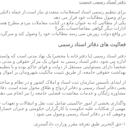
دفتر اسناد رسمی چیست
برای تنظیم رسمی اسناد استعلامات متعددی نیاز است.از جمله دلایل
برای وصول مطالبات خود قرار می دهد.
یکی از مطالبی که به عنوان مانع در کتابت معاملات مردم مطرح هست
ادارات دیگر گواهی مفاصاحساب بگیر!!
در واقع دولت زورش نمی رسد مطالبات خود را وصول کند و سرگردنه ر
فعالیت های دفاتر اسناد رسمی
دفتر اسناد رسمی (یا دفترخانه یا محضر) یک نهاد مدنی است که وابس
اداره می شود. دفتر اسناد رسمی به عنوان یک مرکز حقوقی و مدنی ر
شخصاً دارای مسئولیتی مستقل از دولت و قوای حاکم بوده و با تنظی
بهداشت حقوقی جامعه، از طریق تثبیت مالکیت شهروندان بر اموال و 
از ابتدای تأسیس سازمان ثبت اسناد و املاک کشور و در نظام و ساخت
یعنی دفاتر اسناد رسمی و دفاتر ازدواج و طلاق محول شده است. دفا
مشاوره رایگان و خدمات معاضدت قضایی جامعه را نیز انجام می دهن
واگذاری بخشی از امور حاکمیتی شامل ثبت نقل و انتقالات و تعهدا
مهمی از شکایات علیه حکومت یا کارگزاران حکومتی و جبران خسارات
وجوهی که در دفاتر اسناد رسمی وصول می شود :
۱-حق التحریر طبق تعرفه مقرر وزارت دادگستری.