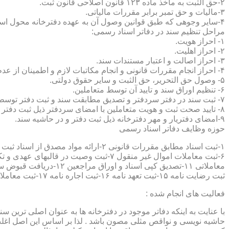
۲-حق الثبت به ماخذ ماده ۱۲۳ قانون اصلاحی قانون ثبت.
۳-مالیات و حق تمبر برابر مقررات مالیاتی.
۴-سایر وجوهی که طبق قوانین وصول آن به عهده دفترخانه محول است.
مراحل تنظیم سند در دفاتر اسناد رسمی:
۱- احراز هویت.
۲- احراز اهلیت.
۳- احراز اصالت و اعتبار مستندات سند.
۴- احراز انجام مقررات قانونی و انجام مکاتبات لازم و اطمینان از عدم منع قانونی تنظیم سند.
۵- وصول حق التحریر، حق الثبت و سایر حقوق دولتی.
۶- تنظیم اوراق سند و تایید آن توسط متعاملین.
۷- ثبت سند در دفتر سردفتر و تصدیق مطابقت سند و ثبت دفتر توسط متعاملین.
۸- تایید صحت ثبت و هویت متعاملین با امضای سردفتر ذیل ثبت دفتر و حاشیه سند.
۹-امضای دفتریار و مهر دفترخانه ذیل ثبت دفتر و در حاشیه سند.
حوزه وظایف دفاتر اسناد رسمی
ثبت رضایت نامه ۱۵-ثبت تعهد نامه ۱۶-ثبت اجاره نامه ۱۷-ثبت معاملات سرقفلی ۱۸-ثبت وقف نامه و اسناد موقوفه ۱۹-ثبت اسناد ضمانت نامه ۲۰-صدور اجرائیه ۲۱-ثبت نکاح ۲۲-ثبت طلاق
فعالیت های انجام شده :
با عنایت به اینکه دفاتر موجود در دفترخانه ها به عنوان اصلی ترین 
حاشیه نویسی و نواقص مثلی مصون باشد . لذا بر اساس این اصل اغلب دفت