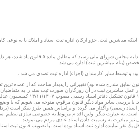
نكه مباشرین ثبت، جزو اركان اداره ثبت اسناد و املاك یا به نوعی كا
ن یاد شده، در شرح وظائف مباشرین ثبت (آنچه كه در ماده ۴۷ قانون سابق مندرج شده بود) تغییراتی را 
 عمل مباشرین ثبت در آن روزگاران صورت ثبت سند را به متقاضیان، 
دفترخانه های اسناد رسمی، به سال 
. با بررسی سایر مواد دیگر قانون مرقوم، متوجه می شویم كه با وضع 
ر اسناد رسمی) واگذار می گردد. و براساس همین طرز تفكر است (برد
ی نیز مبادرت به رسمیت دادن اسناد عادی مردم می نمودند.