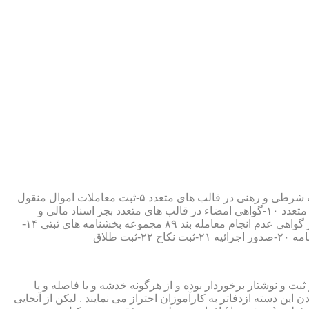
۱-ثبت اسناد مطابق مقررات قانونی ۲-ارائه مواد مصدق از اسناد ثبت شده ۳-تصدیق صحت امضاء،قبول و حفظ اسناد امانتی ۴-ثبت معاملات شرطی و رهنی در قالب های متعدد ۵-ثبت معاملات اموال منقول
۶-ثبت معاملات اموال غیر منقول ۷-ثبت وصیت در قالبهای عهدی و تکمیلی ۸-ثبت اقرارنامه در قالب های متعدد ۹-ثبت وکالت در قالب های متعدد ۱۰-گواهی امضاء در قالب های متعدد بجز اسناد مالی و
معاملاتی ۱۱-تصدیق کپی اسناد و اوراق مراجعین ۱۲-دریافت قبوض سپرده مستاجرین در قالب بند ۵۲ مجموعه بخشنامه های ثبتی ۱۳-صدور گواهی عدم انجام معامله بند ۸۹ مجموعه بخشنامه های ثبتی ۱۴-
ت و نوشتار برخوردار بوده و از هرگونه خدشه و یا فاصله و یا
ین دسته ازدفاتر به کارآموزان احتراز می نمایند . لیکن از آنجایی