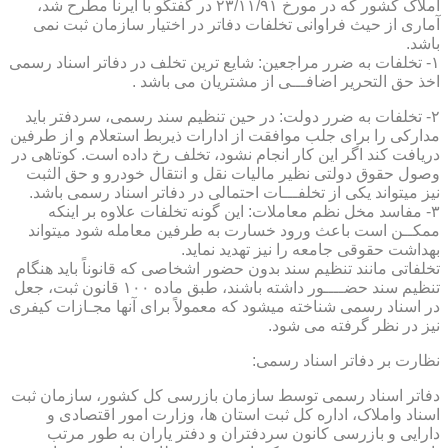
املاک کشور که در مورخ ۲۳/۱۱/۹۱ در گفتگو با ایرنا مطرح شد،
آماری از حیث فراوانی تخلفات دفاتر در اختیار سازمان ثبت نمی
باشد.
۱- تخلفات به ضرر مراجعین: شایع ترین تخلف در دفاتر اسناد رسمی
اخذ حق التحریر اضافـــی از مشتریان می باشد .
۲- تخلفات به ضرر دولت: در حین تنظیم سند رسمی، سردفتر باید
مدارکی را برای جلب موافقت از ادارات ذیربط استعلام و از طرفین
دریافت کند اگر این کار انجام نشود، تخلف رخ داده است. کوتاهی در
وصول حقوق دولتی نظیر مالیات نقل و انتقال خودرو و حق الثبت
نیز میتواند یکی از تخلفـــات احتمالی در دفاتر اسناد رسمی باشد.
۳- مفاسد مخل نظم معاملات: این گونه تخلفات علاوه بر اینکه
ممکــن است باعث ورود خسارت به طرفین معامله شود میتواند
بهداشت حقوقی جامعه را نیز تهدید نماید.
تخلفاتی مانند تنظیم سند بدون حضور اشخاصی که قانوناً باید هنگام
تنظیم سند حضــــور داشته باشند، طبق ماده ۱۰۰ قانون ثبت، جعل
در اسناد رسمی شناخته میشود که معمولاً برای آنها مجـازات کیفری
نیز در نظر گرفته می شود.
نظارت بر دفاتر اسناد رسمی:
دفاتر اسناد رسمی توسط سازمان بازرسی کل کشور، سازمان ثبت
اسناد واملاک، اداره کل ثبت استان ها، وزارت امور اقتصادی و
دارایی و بازرسی کانون سردفتران و دفتر یاران به طور مرتب