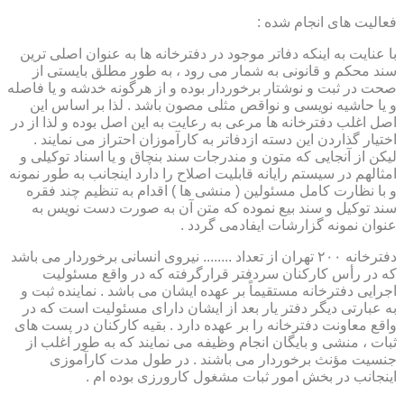
فعالیت های انجام شده :
با عنایت به اینکه دفاتر موجود در دفترخانه ها به عنوان اصلی ترین
سند محکم و قانونی به شمار می رود ، به طور مطلق بایستی از
صحت در ثبت و نوشتار برخوردار بوده و از هرگونه خدشه و یا فاصله
و یا حاشیه نویسی و نواقص مثلی مصون باشد . لذا بر اساس این
اصل اغلب دفترخانه ها مرعی به رعایت به این اصل بوده و لذا از در
اختیار گذاردن این دسته ازدفاتر به کارآموزان احتراز می نمایند .
لیکن از آنجایی که متون و مندرجات سند بنچاق و یا اسناد توکیلی و
امثالهم در سیستم رایانه قابلیت اصلاح را دارد اینجانب به طور نمونه
و با نظارت کامل مسئولین ( منشی ها ) اقدام به تنظیم چند فقره
سند توکیل و سند بیع نموده که متن آن به صورت دست نویس به
عنوان نمونه گزارشات ایفادمی گردد .
دفترخانه ۲۰۰ تهران از تعداد ........ نیروی انسانی برخوردار می باشد
که در رأس کارکنان سردفتر قرارگرفته که در واقع مسئولیت
اجرایی دفترخانه مستقیماً بر عهده ایشان می باشد . نماینده ثبت و
به عبارتی دیگر دفتر یار بعد از ایشان دارای مسئولیت است که در
واقع معاونت دفترخانه را بر عهده دارد . بقیه کارکنان در پست های
ثبات ، منشی و بایگان انجام وظیفه می نمایند که به طور اغلب از
جنسیت مؤنث برخوردار می باشند . در طول مدت کارآموزی
اینجانب در بخش امور ثبات مشغول کارورزی بوده ام .