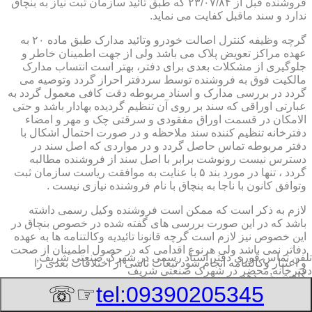
فروشنده قبل از ۲۳/۰۷/۸۴ که طبق تائید سازمان ثبت نیاز به بنچاق
ندارد و سند ماقبل کفایت می نماید.
گرچه وظیفه کنترل اصالت خودرو وتائید مدارک طبق ماده ۲۰ به
عهده مراکز تعویض پلاک می باشد ولی از جهت اطمینان خاطر و
جلوگیری از مشکلات بعدی برای دفتر، بهتر است انتساب مدارک
مالکیت فوق به فروشنده توسط سردفتر احراز گردد وتوصیه می
گردد در بررسی مدارک و اسناد مربوطه دقت کافی معمول گردد به
عبارتی اوراقی که سند بر روی آن تنظیم گردیده بهادار باشد و حتی
الامکان در قسمت اوراق مفقودی و سرقتی چک و مهر و امضاء
دفترخانه تنظیم کننده سند ملاحظه و در صورت احتمال اشکال با
دفتر مربوطه تماس حاصل گردد و در مواردی که اصل سند در
دسترس نیست رونوشت برابر با اصل سند از فروشنده مطالبه
گردد ، تنها در مورد بند ۵ با عنایت به موافقت ریاست سازمان ثبت
وتوافق کانون با ناجا به بنچاق با نام فروشنده نیازی نیست .
لازم به ذکر است که ممکن است فروشنده وکیل رسمی داشته
باشد که در این صورت بررسی های گفته شده در خصوص بنچاق در
این خصوص نیز لازم است گرچه قانونا تائیدیه وکالتنامه ها به عهده
دفاتر نمی باشد ولی هرنوع اقدامی که در حصول اطمینان از صحت
تلفن تماس فوری
دفتر اسناد رسمی در شهرک صنعتی شریف,
و اعتبار وکالتنامه انجام شود تبعات ناشی از اختلافات بعدی را
دفترخانه,محضر در شهرک صنعتی شریف
کاهش می دهد.
☞☏
tel:09390205345
۲-تائیدیه نقل و انتقال و کارت سبز (شناسنامه مالکیت)