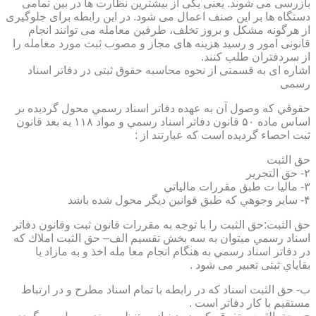
بازرسی می شوند. یعنی یکی از بیشترین نظارت ها در بین تمامی
دستگاه ها بر این صنف اعمال می شود. در این رابطه برای جلوگیری
از هرگونه مشکل و بروز تخلف، طرفین معامله می توانند انجام
قانونی امور و رسید هزینه های مجاز و مصوب ثبت مورد معامله را
از سردفتران طلب کنند.
اشاره ای به قسمتی از نحوه محاسبه حقوق ثبتی در دفاتر اسناد
رسمی
حقوقي كه وصول آن به عهده دفاتر اسناد رسمي محول گرديده بر
اساس ماده ۵۰ قانون دفاتر اسناد رسمي و مواد ۱۱۸ به بعد قانون
ثبت احصاء گرديده است كه عبارتند از :
حق الثبت
۲- حق التحرير
۳- ماليا ت طبق مقررات مالياتي
۴- ساير وجوهي كه طبق قوانين ديگر محول شده باشد
حق الثبت:حق الثبت را با توجه به مقررات قانون ثبت وقانون دفاتر
اسناد رسمي ميتوان به سه بخش تقسيم الف– حق الثبت املاك كه
در دفاتر اسناد رسمي به هنگام انجام معا مله اخذ و به مازاد يا
بقاياي ثبتی تعبیر می شود .
ب- حق الثبت اسناد كه در رابطه با تمام اسناد مطرح و در ارتباط
مستقيم با كار دفاتر است .