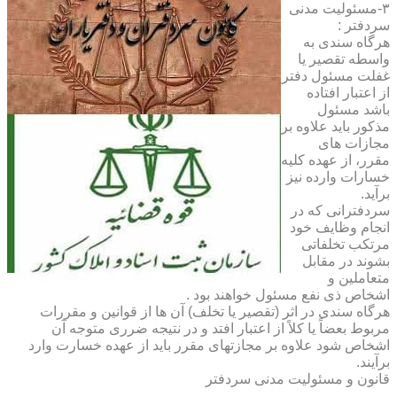
۳-مسئولیت مدنی
سردفتر :
هرگاه سندی به
واسطه تقصیر یا
غفلت مسئول دفتر
از اعتبار افتاده
باشد مسئول
مذکور باید علاوه بر
مجازات های
مقرر، از عهده کلیه
خسارات وارده نیز
برآید.
سردفترانی که در
انجام وظایف خود
مرتکب تخلفاتی
بشوند در مقابل
متعاملین و
اشخاص ذی نفع مسئول خواهند بود .
هرگاه سندی در اثر (تقصیر یا تخلف) آن ها از قوانین و مقررات
مربوط بعضاً یا کلاً از اعتبار افتد و در نتیجه ضرری متوجه آن
اشخاص شود علاوه بر مجازتهای مقرر باید از عهده خسارت وارد
برآیند.
قانون و مسئولیت مدنی سردفتر