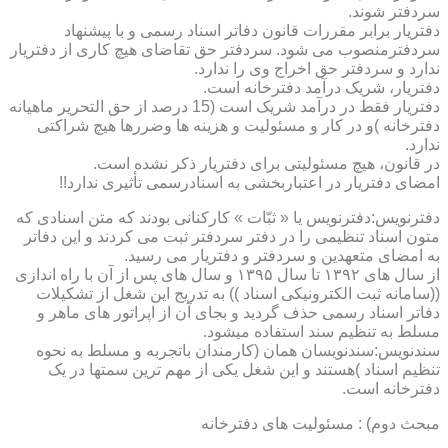
سردفتر شوند.
دفتریار برابر مقررات قانون دفاتر اسناد رسمی و با پیشنهاد
سردفترمنصوب می شود. سردفتر حق تقاضای هیچ کاری از دفتریار
ندارد و سردفتر حق اخراج وی را ندارد.
دفتریار، شریک درآمد دفترخانه است.
دفتریار فقط در درآمد شریک است (15 درصد از حق التحریر ماهیانه
دفترخانه )و در کار و مسئولیت و هزینه ها وضررها هیچ شراکتی
ندارد.
در قانون، هیچ مسئولیتی برای دفتریار ذکر نشده است.
امضای دفتریار در اعتباربخشی به اسنادرسمی تأثیری ندارد!!
دفترنویس:دفترنویس یا « ثبّات » کارکنانی بودند که متن اسنادی که
متون اسناد تنظیمی را در دفتر سردفتر ثبت می کردند و این دفاتر
به امضای متعهدین و سردفتر و دفتریار می رسید.
از سال های ۱۳۹۲ تا سال ۱۳۹۵ و سال های پس از آن با راه اندازی
((سامانه ثبت الکترونیکی اسناد )) به تدریج این شغل از تشکیلات
دفاتر اسناد رسمی حذف گردید و بجای آن از اپراتور های ماهر و
مسلط به تنظیم سند استفاده میشود.
سندنویس:سندنویسان همان (کارمندان باتجربه و مسلط به نحوه
تنظیم اسناد )هستند و این شغل یکی از مهم ترین سمتها در یک
دفترخانه است.
مبحث دوم) : مسئولیت های دفترخانه