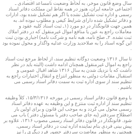
سال وضع قانون موخر، به لحاظ وضعیت نامساعد اقتصادی ـ
اجتماعی جامعه ایران، هنوز در همه نقاط این مملكت دفاتر اسناد
رسمی و اداره ثبت تشكیل نشده یا اگر هم تشكیل شده بود، ادارات
و دفاتر تشكیل شده دارای شرایط كیفی و مطلوب نبوده اند. به
همین جهت قانونگذار در دو مورد (۱ـ ثبت اسناد كلیه عقود و
معاملات راجع به عین یا منافع اموال غیرمنقول كه در دفتر املاك
ثبت نشده. ۲ـ صلح نامه، هبه نامه و شركت نامه) اجباری بودن ثبت
این گونه اسناد را به صلاحدید وزارت عدلیه واگذار و محول نموده بود
.
تا سال ۱۳۱۶ وضعیت دوگانه تنظیم سند، از لحاظ مرجع ثبت اسناد
راجع به اموال غیرمنقول همچنان ادامه داشت (البته باید در نظر
داشت كه با نزدیك شدن به سال ۱۳۱۶ شاهد اقبال عمومی و
استقبال مقامات دولتی به منظور انتزاع و انتقال اختیارات راجع به
تنظیم سند از سوی اداره ثبت به سمت دفاتر اسناد رسمی می
باشیم .
با وضع قانون دفاتر اسناد رسمی در مورخه ۱۵/۳/۱۳۱۶، كلاً وظیفه
تنظیم سند از اداره ثبت منتزع و این وظیفه به عهده دفاتر اسناد
رسمی محول می گردد و به موجب این قانون و برای اولین بار
اصطلاح سردفتر (به جای صاحب دفتر یا مسئول دفتر ) باب می
شود. قانونگذار در قانون دفاتر اسناد رسمی مصوب ۱۳۱۶، علاوه بر
پیش بینی فردی بنام نماینده اداره ثبت در دفاتر اسناد رسمی،
همچنین به منظور معاضدت سردفتر حضور فرد دیگری را نیز