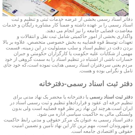
دفاتر اسناد رسمی بخشی از عرضه خدمات ثبتی و تنظیم و ثبت
اسناد رسمی را بر عهده داشته و ضمناً کار مشاوره رایگان و خدمات
معاضدت قضایی جامعه را نیز انجام می دهند.
واگذاری بخشی از امور حاکمیتی شامل ثبت نقل و انتقالات و
تعهدات توسط قوه قضاییه به بخش خصوصی متخصص، علاوه بر بالا
بردن دقت در تنظیم اسناد و سلب مسئولیت در این زمینه، قسمت
مهمی از شکایات علیه حکومت یا کارگزاران حکومتی و جبران
خسارات ناشی از اشتباه در تنظیم اسناد را به سمت گروهی از خود
مردم یعنی سردفتران اسناد رسمی هدایت نموده است،که خود جای
تامل و نگرانی بوده و هست.
دفتر ثبت اسناد رسمی-دفترخانه
دفتر ثبت اسناد رسمی
یا دفترخانه یا محضر یک نهاد مدنی برای
تنظیم حرفه ای عقود و قراردادهاو تنظیم و ثبت رسمی اسناد در
ایران است.هرچند این نهاد زیر نظر قوه قضاییه است ولی بدون
وابستگی مالی به حاکمیت سیاسی اداره می شود.
دفتر اسناد رسمی به عنوان یک مرکز حقوقی و مدنی رابط حاکمیت
و شهروندان است، مهم ترین کار این نهاد تأمین و تضمین امنیت
حقوقی و اقتصادی جامعه است.