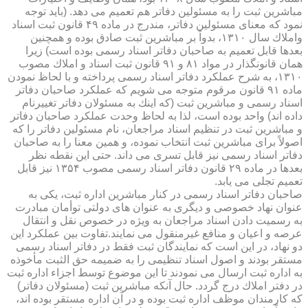
مباشرین ثبت را به مسئولین دفاتر هم تعمیم می دهد. (باید توجه
نمود كه معنای مسئولین دفاتر، مندرج در ماده ۴۹ قانون ثبت اسناد
واملاك سال ۱۳۱۰، بدواً بر مباشرین ثبت صادق بوده و همچنین
بعدها قابل تعمیم به صاحبان دفاتر اسناد رسمی بوده است) زیرا
همان قانونگذار در مواد ۸۱ و ۹۱ قانون ثبت اسناد و املاك مصوب
۱۳۱۰، به شرح عملكرد دفاتر اسناد رسمی پرداخته و با لحاظ نمودن
ماده ۹۱ قانون مرقوم متوجه می شویم كه عملكرد صاحبان دفاتر
اسناد رسمی و مباشرین ثبت (كه اینك به مسئولان دفاتر تغییرنام
داده اند) واحد بوده است، لذا به لحاظ وحدت عملكرد صاحبان دفاتر
و مباشرین ثبت در تنظیم اسناد مراجعان، نام مسئولین دفاتر را كه
اصولاً برای مباشرین ثبت انتخاب نموده، و همین معنا را به صاحبان
دفاتر اسناد رسمی نیز قابل تسری می داند. حتی این نقطه نظر
بعدها در ماده ۲۹ قانون دفاتر اسناد رسمی مصوب ۱۳۵۴ نیز قابل
تعمیم تجلی می یابد.
صاحبان دفاتر اسناد رسمی در كنار مباشرین اداره ثبت، یكی به
عنوان نهاد خصوصی و دیگری به عنوان های دولتی توأمان مبادرت
به رسمیت دادن اسناد مراجعان به ویژه در خصوص نقل و انتقال
عرصه و اعیان و منافع غیرمنقول می نمایند.تفاوت بین عملكرد این
دو نهاد، در این است كه نمایندگان ثبت فقط در دفاتر اسناد رسمی
مستقر بودند و اصول اسناد تنظیمی را به ضمیمه حق الثبت مأخوذه
به اداره ثبت ارسال می نمودند تا این موضوع توسط اجزاء اداره ثبت
در دفتر املاك درج گردد. حال آنكه مباشرین ثبت (مسئولان دفاتر)
كه كارمندان موظف اداره ثبت بوده و در آن اداره مستقر بوده اند،