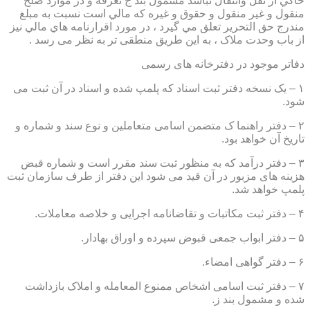
حاكي از نقل وانتقال نباشد مشمول بند ج تعرفه و در موارد صلح
منقول و غير منقول و حقوق و غيره كه مالي است نسبت به مبلغ
مندرج حق التحرير تعلق مي گيرد ، در مورد اقرارنامه هاي مالي نيز
از باب وحدت ملاک ، به این طریق منطقی تر به نظر می رسد .
دفاتر موجود در دفترخانه های رسمی
۱ – یک نسخه دفتر ثبت اسناد که پلمپ شده و اسناد در آن ثبت می
شود.
۲ – دفتر راهنما ک متضمن اسامی متعاملین و نوع سند و شماره و
تاریخ آن خواهد بود.
۳ – دفتر درآمد که به منظور ثبت سند مقرر است و شماره قبض
هزینه های مزبور در آن قید می شود این دفتر از طرف سازمان ثبت
پلمپ خواهد شد.
۴ – دفتر ثبت مکاتبات و تقاضانامه اجرایی و خلاصه معاملات.
۵ – دفتر ابواب جمعی قبوض سپرده و اوراق بهادار.
۶ – دفتر گواهی امضاء.
۷ – دفتر ثبت اسامی اشخاص ممنوع المعامله و املاک بازداشت
شده و مشمول بند ز.