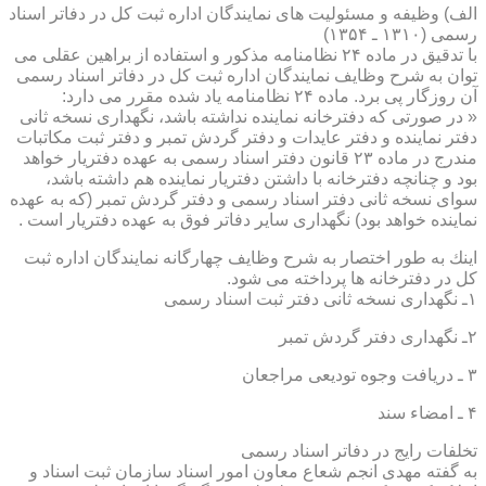
الف) وظیفه و مسئولیت های نمایندگان اداره ثبت كل در دفاتر اسناد
رسمی (۱۳۱۰ ـ ۱۳۵۴)
با تدقیق در ماده ۲۴ نظامنامه مذكور و استفاده از براهین عقلی می
توان به شرح وظایف نمایندگان اداره ثبت كل در دفاتر اسناد رسمی
آن روزگار پی برد. ماده ۲۴ نظامنامه یاد شده مقرر می دارد:
« در صورتی كه دفترخانه نماینده نداشته باشد، نگهداری نسخه ثانی
دفتر نماینده و دفتر عایدات و دفتر گردش تمبر و دفتر ثبت مكاتبات
مندرج در ماده ۲۳ قانون دفتر اسناد رسمی به عهده دفتریار خواهد
بود و چنانچه دفترخانه با داشتن دفتریار نماینده هم داشته باشد،
سوای نسخه ثانی دفتر اسناد رسمی و دفتر گردش تمبر (كه به عهده
نماینده خواهد بود) نگهداری سایر دفاتر فوق به عهده دفتریار است .
اینك به طور اختصار به شرح وظایف چهارگانه نمایندگان اداره ثبت
كل در دفترخانه ها پرداخته می شود.
۱ـ نگهداری نسخه ثانی دفتر ثبت اسناد رسمی
۲ـ نگهداری دفتر گردش تمبر
۳ ـ دریافت وجوه تودیعی مراجعان
۴ ـ امضاء سند
تخلفات رایج در دفاتر اسناد رسمی
به گفته مهدی انجم شعاع معاون امور اسناد سازمان ثبت اسناد و