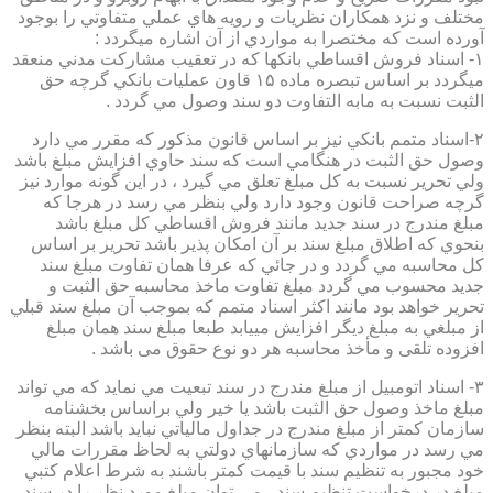
مختلف و نزد همكاران نظريات و رويه هاي عملي متفاوتي را بوجود
آورده است كه مختصرا به مواردي از آن اشاره ميگردد :
۱- اسناد فروش اقساطي بانكها كه در تعقيب مشاركت مدني منعقد
ميگردد بر اساس تبصره ماده ۱۵ قاون عمليات بانكي گرچه حق
الثبت نسبت به مابه التفاوت دو سند وصول مي گردد .
۲-اسناد متمم بانكي نيز بر اساس قانون مذكور كه مقرر مي دارد
وصول حق الثبت در هنگامي است كه سند حاوي افزايش مبلغ باشد
ولي تحرير نسبت به كل مبلغ تعلق مي گيرد ، در اين گونه موارد نيز
گرچه صراحت قانون وجود دارد ولي بنظر مي رسد در هرجا كه
مبلغ مندرج در سند جديد مانند فروش اقساطي كل مبلغ باشد
بنحوي كه اطلاق مبلغ سند بر آن امكان پذير باشد تحرير بر اساس
كل محاسبه مي گردد و در جائي كه عرفا همان تفاوت مبلغ سند
جديد محسوب مي گردد مبلغ تفاوت ماخذ محاسبه حق الثبت و
تحرير خواهد بود مانند اكثر اسناد متمم كه بموجب آن مبلغ سند قبلي
از مبلغي به مبلغ ديگر افزايش مييابد طبعا مبلغ سند همان مبلغ
افزوده تلقی و مأخذ محاسبه هر دو نوع حقوق می باشد .
۳- اسناد اتومبيل از مبلغ مندرج در سند تبعيت مي نمايد كه مي تواند
مبلغ ماخذ وصول حق الثبت باشد يا خير ولي براساس بخشنامه
سازمان كمتر از مبلغ مندرج در جداول مالياتي نبايد باشد البته بنظر
مي رسد در مواردي كه سازمانهاي دولتي به لحاظ مقررات مالي
خود مجبور به تنظيم سند با قيمت كمتر باشند به شرط اعلام كتبي
مبلغ در درخواست تنظيم سند ، مي توان مبلغ مورد نظر را در سند