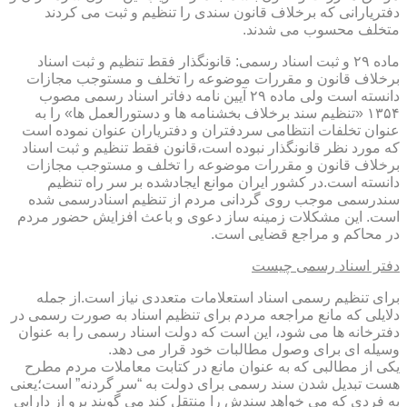
دفتریارانی که برخلاف قانون سندی را تنظیم و ثبت می کردند
متخلف محسوب می شدند.
ماده ۲۹ و ثبت اسناد رسمی: قانونگذار فقط تنظیم و ثبت اسناد
برخلاف قانون و مقررات موضوعه را تخلف و مستوجب مجازات
دانسته است ولی ماده ۲۹ آیین نامه دفاتر اسناد رسمی مصوب
۱۳۵۴ «تنظیم سند برخلاف بخشنامه ها و دستورالعمل ها» را به
عنوان تخلفات انتظامی سردفتران و دفتریاران عنوان نموده است
که مورد نظر قانونگذار نبوده است،قانون فقط تنظیم و ثبت اسناد
برخلاف قانون و مقررات موضوعه را تخلف و مستوجب مجازات
دانسته است.در کشور ایران موانع ایجادشده بر سر راه تنظیم
سندرسمی موجب روی گردانی مردم از تنظیم اسنادرسمی شده
است. این مشکلات زمینه ساز دعوی و باعث افزایش حضور مردم
در محاکم و مراجع قضایی است.
دفتر اسناد رسمی چیست
برای تنظیم رسمی اسناد استعلامات متعددی نیاز است.از جمله
دلایلی که مانع مراجعه مردم برای تنظیم اسناد به صورت رسمی در
دفترخانه ها می شود، این است که دولت اسناد رسمی را به عنوان
وسیله ای برای وصول مطالبات خود قرار می دهد.
یکی از مطالبی که به عنوان مانع در کتابت معاملات مردم مطرح
هست تبدیل شدن سند رسمی برای دولت به “سر گردنه” است؛یعنی
به فردی که می خواهد سندش را منتقل کند می گویند برو از دارایی