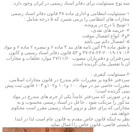
سه نوع مسئولیت برای دفاتر اسناد رسمی در ایران وجود دارد:
۱-مسئولیت انتظامی و اداری ماده ۳۸ قانون دفاتر اسناد رسمی
مجازات های انتظامی را برمی شمرد که ۵ درجه شامل :
۱-توبیخ با درج در پرونده،
۲- جریمه های نقدی،
۳و۴- انواع انفصال موقت
۵- انفصال دائم می باشد
و طبق ماده ۲۹ آئین نامه های بند ۴ ماده ۶ و تبصره ۲ ماده ۶ و مواد
۱۴- ۱۷-۱۹-۲۰-۲۴-۲۸-۳۷ و ۵۳ قانون دفاتر اسناد رسمی و کانون
سردفتران و دفتریاران مصوب ۲۷/۱۱/۶۰ موارد تخلفات و مجازات
آن با تفصیل بیان گردیده است.
۲-مسئولیت کیفری :
سردفتر علاوه بر مقررات عام مندرج در قانون مجازات اسلامی،
مقررات خاصی نیز در مواد ۱۰۰ و۱۰۱ و۱۰۲و ۱۰۳ قانون ثبت پیش
بینی گردیده است؛
و در صورتی که سردفتر عامداً یکی از جرم های مندرج در مواد
مذکور را مرتکب شود ، جاعل در اسناد رسمی محسوب و به
مجازاتی که برای جعل و تزویر اسناد رسمی مقرر است محکوم
خواهد شد.
نظر به اینکه قانون خاص مقدم به قانون عام است لذا در ابتدا
بایستی قاضی، قانون خاص را اعمال نماید.