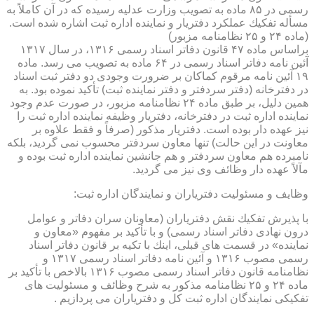
رسمی در ۸۵ ماده به تصویب وزارت عدلیه رسیده كه در آن كاملاً به
مسأله تفكیك عملكرد دفتریار و نماینده اداره ثبت اشاره شده است.
(ماده ۲۴ و ۲۵ نظامنامه مزبور)
براساس ماده ۴۷ قانون دفاتر اسناد رسمی ۱۳۱۶، در سال ۱۳۱۷
آئین نامه دفاتر اسناد رسمی در ۶۴ ماده به تصویب می رسد. ماده
۱۹ آئین نامه مرقوم كماكان بر ضرورت وجودی دو دفتر ثبت اسناد
در دفترخانه (دفتر سردفتر و دفتر نماینده ثبت) تأكید نموده بود. به
همین دلیل، بر طبق ماده ۲۴ نظامنامه مزبور، در صورت عدم وجود
نماینده اداره ثبت در دفترخانه، دفتریار وظیفه نماینده اداره ثبت را
نیز عهده دار بوده است. دفتریار مذكور (صرفاً و فقط علاوه بر
معاونت در این حالت) تنها معاون سردفتر محسوب نمی گردید، بلكه
نامبرده هم معاون سردفتر و هم جانشین نماینده اداره ثبت بوده و
مآلاً عهده دار وظائف وی نیز می گردید.
وظایف و مسئولیت دفتریاران و نمایندگان اداره ثبت:
با پذیرش تفكیك نقش دفتریاران (معاونان سران دفاتر و عوامل
درون نهادی دفاتر اسناد رسمی) و با تأكید بر مفهوم «معاون و
نماینده» در قسمت های قبلی، اینك با تكیه بر قانون دفاتر اسناد
رسمی مصوب ۱۳۱۶ و آئین نامه دفاتر اسناد رسمی ۱۳۱۷ و
نظامنامه قانون دفاتر اسناد رسمی مصوب ۱۳۱۶ بالاخص با تأكید بر
ماده ۲۴ و ۲۵ نظامنامه مذكور به شرح وظائف و مسئولیت های
تفكیكی نمایندگان اداره ثبت كل و دفتریاران می پردازیم .