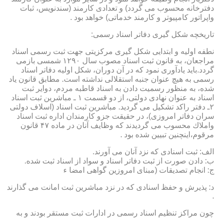
دفترخانه محسوب می گردد) و تعدادی كارمند (سندنویس، ثبات
واپراتور كامپیوتر و كارمند خدماتی) خواهد بود .
تاریخچه شكل گیری دفاتر اسناد رسمی:
نطفه اولیه و ابتدایی شكل گیری مركزیتی جهت ثبت رسمی اسناد
مراجعان، به قانون ثبت اسناد مصوب سال ۱۲۹۰ شمسی بازمی
گردد.باید یادآوری نمود كه در آن دوران، شكل اولیه دفاتر اسناد
رسمی به هیچ عنوان جنبه استقلالی نداشته است. مطابق قانون یاد
شده، به منظور رسمیت دادن به اسناد قاطبه مردم، دوایر ثبت
اسناد به عنوان نهادی دولتی، از دو قسمت ۱ ـ مباشرین ثبت اسناد
۲ـ دفتر راكد تشكیل می گردید. مباشرین ثبت اسناد (اسلاف دولتی
سران دفاتر امروزی)، در حقیقت جزو كارمندان اداره ثبت اسناد
واملاك محسوب می گردیدند كه وظایف آنان در ماده ۴۷ قانون
مرقوم،اینچنین تبیین شده بود .
الف: ثبت اسنادی كه نزد آنان می آورند.
ب: دادن صورت از ثبت دفاتر اسناد و سواد از اسناد ثبت شده.
ج: انجام تصدیقات (مبنای امروزین گواهی امضا ء
د: پذیرش و حفظ اسنادی كه در نزد مباشرین ثبت امانت می گذارند
.
چون مراكز تنظیم اسناد رسمی در ادارات ثبت مستقر بودند و به