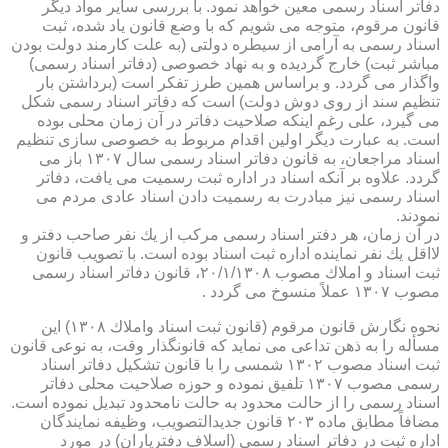
دفاتر اسناد رسمی معین خواهد نمود. با بررسی سایر مواد دیگر
قانون مرقوم، متوجه می شویم كه با وضع قانون یاد شده، ثبت
اسناد رسمی به آرامی از سیطره دولتی (به علت كارمند دولت بودن
مباشر ثبت) خارج گردیده و به نهاد خصوصی (دفاتر اسناد رسمی)
واگذار می گردد. و براساس همین طرز تفكر است (برداشتن بار
تنظیم سند از روی دوش دولت) است كه دفاتر اسناد رسمی شكل
می گیرد، علی رغم اینكه صلاحیت دفاتر در آن زمان محلی بوده
است. به عبارت دیگر اولین اقدام مربوط به خصوصی سازی تنظیم
اسناد مراجعان، به قانون دفاتر اسناد رسمی سال ۱۳۰۷ باز می
گردد. علاوه بر آنكه اسناد در اداره ثبت رسمیت می یافت، دفاتر
اسناد رسمی نیز مبادرت به رسمیت دادن اسناد عادی مردم می
نمودند.
در آن زمان، هر دفتر اسناد رسمی مركب از یك نفر صاحب دفتر و
لااقل یك نفر نماینده اداره ثبت اسناد بوده است. با تصویب قانون
ثبت اسناد و املاك مصوب ۲۰/۱/۱۳۰۸، قانون دفاتر اسناد رسمی
مصوب ۱۳۰۷ عملاً منسوخ می گردد .
نحوه نگارش قانون مرقوم (قانون ثبت اسناد واملاك ۱۳۰۸) این
مسأله را به ذهن تداعی می نماید كه قانونگذار وقت، به نوعی قانون
ثبت اسناد مصوب ۱۳۰۲ شمسی را با قانون تشكیل دفاتر اسناد
رسمی مصوب ۱۳۰۷ تلفیق نموده و حوزه صلاحیت محلی دفاتر
اسناد رسمی را از حالت محدود به حالت نامحدود تبدیل نموده است.
مضافاً مطابق ماده ۲۰۳ قانون جدیدالتصویب، وظیفه نمایندگان
اداره ثبت در دفاتر اسناد رسمی (اسلاف دفتریاران) در مورد