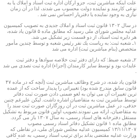
علت اینكه مباشرین ثبت، جزو اركان اداره ثبت اسناد و املاك یا به
نوعی كارمند و نماینده دولت محسوب می شدند، لذا در آن زمان
نیازی به وجود نماینده یا دفتریار احساس نمی شد .
در سال ۱۳۰۲ قانون ثبت اسناد و املاك جدیدی به تصویب كمیسیون
عدلیه مجلس شورای ملی رسید كه مطابق ماده ۵ قانون یاد شده،
هر دایره ثبت اسناد، از دو قسمت زیر تشكیل می شد.
۱ـ شعبه ثبت: به ریاست یك نفر رئیس شعبه و توسط چندین مأمور
متخصص (بنام مباشرین ثبت) اداره می شد
۲ـ شعبه ضبط: كه دارای دفتر ثبت خلاصه سوادها و دفتر ثبت
عایدات بود و توسط سایر كارمندان (اجزاء) اداره ثبت تصدی می شد
.
قانون یاد شده، در شرح وظائف مباشرین ثبت (آنچه كه در ماده ۴۷
قانون سابق مندرج شده بود) تغییراتی را پدیدار ساخت كه از عمده
ترین تغییرات آن می توان به لغو ضمنی دادن صورت ثبت دفاتر
توسط مباشرین ثبت به متقاضیان اشاره داشت. لیكن علیرغم چنین
حذفی، در عمل مباشرین ثبت در آن روزگاران صورت ثبت سند را
به متقاضیان، ارائه می نمودند.تصویب اولین قانون مربوط به تشكیل
مستقل دفترخانه های اسناد رسمی، به سال ۱۳۰۷ باز می گردد.
مطابق ماده ۱ قانون تشكیل دفاتر اسناد رسمی مصوب
۱۳/۱۱/۱۳۰۷ كمیسیون عدلیه مجلس شورای ملی، در نقاطی كه
وزارت عدلیه مقتضی بداند برای ترتیب اسناد رسمی، به عده كافی