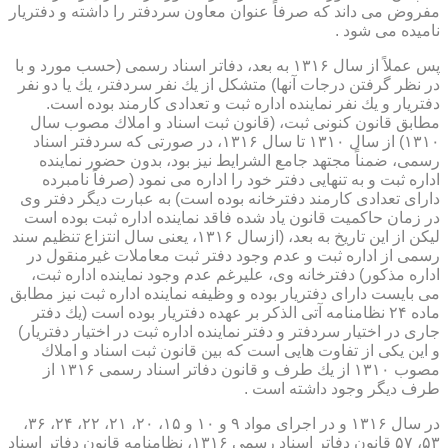
مفروض می داند كه صرفاً عنوان معاون سردفتر را داشته و دفتریار
نامیده می شود .
پس عملاً از سال ۱۳۱۶ به بعد، دفاتر اسناد رسمی (حسب مورد و با
در نظر گرفتن درجات آنها) متشكل از یك نفر سردفتر، یك یا دو نفر
دفتریار و یك نفر نماینده اداره ثبت و تعدادی كارمند بوده است.
مطابق قانون كنونی ثبت، (قانون ثبت اسناد و املاك مصوب سال
۱۳۱۰) از سال ۱۳۱۰ تا سال ۱۳۱۶، در صورتی كه سردفتر اسناد
رسمی، ضمناً مجتهد جامع الشرایط نیز بود، بدون حضور نماینده
اداره ثبت و به تنهایی دفتر خود را اداره می نمود (صرفاً نامبرده
دارای تعدادی كارمند دفترخانه بوده است) به عبارت دیگر دفتر وی
در زمان حاكمیت قانون یاد شده فاقد نماینده اداره ثبت بوده است
لیكن از این تاریخ به بعد، (ازسال ۱۳۱۶، یعنی سال انتزاع تنظیم سند
رسمی از اداره ثبت و عدم وجود دفتر ثبت معاملات غیرمنقول در
اداره مذكور) دفترخانه وی، علیرغم عدم وجود نماینده اداره ثبت،
می بایست دارای دفتریار بوده و وظیفه نماینده اداره ثبت نیز مطابق
ماده ۲۴ نظامنامه آتی الذكر بر عهده دفتریار بوده است (یك دفتر
جاری در اختیار سردفتر و دفتر نماینده اداره ثبت در اختیار دفتریار)
و این یكی از تفاوت هایی است كه بین قانون ثبت اسناد و املاك
مصوب ۱۳۱۰ از یك طرف و قانون دفاتر اسناد رسمی ۱۳۱۶ از
طرف دیگر وجود داشته است .
در سال ۱۳۱۶ و در اجرای مواد ۹ و ۱۰ و ۱۵، ۲۰، ۲۱، ۲۲، ۲۴، ۳۶،
۵۳، ۵۷ قانون دفاتر اسناد رسمی ۱۳۱۶، نظامنامه قانون دفاتر اسناد