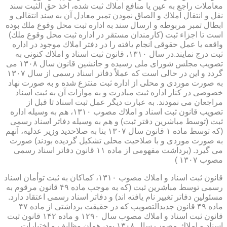
معاملات راجع به عین یا منافع املاك ثبت شده، اخذ حق الثبت سند
نقل و انتقال املاك و الصاق نمودن تمبر معادل آن به سند انتقالی و
ابطال تمبر مربوطه و ارسال سند به اداره ثبت محل وقوع ملك بوده
است تا اجزاء ثبت (كارمندان مستقر در اداره ثبت محل وقوع ملك)
واقعه یا عمل حقوقی انجام یافته را در دفتر املاك موجود در اداره
ثبت درج نمایند.در سال ۱۳۱۰، قانون ثبت اسناد و املاك كنونی به
تصویب مجلس شورای ملی رسیده و جانشین قانون سال ۱۳۰۸ می
گردد و این در حالی است كه عملاً دفاتر اسناد رسمی از سال ۱۳۰۷
به صورت موردی و محلی از اداره ثبت منتزع شده و به صورت نهاد
خصوصی در كنار اداره ثبت مبادرت و به موازات آن به ثبت اسناد
مراجعان می نمودند. به عبارت دیگر عمل ثبت اسناد تا قبل از
تصویب قانون ثبت اسناد و املاك مصوب ۱۳۱۰، هم به وسیله اداره
ثبت (توسط مباشرین دفتر ثبت) و هم به وسیله دفاتر اسناد رسمی
(كه توسط ماده ۱ قانون سال ۱۳۰۷ بنا به صلاحدید وزیر عدلیه، آنهم
به صورت موردی و با صلاحیت محلی تشكیل گردیده بودند) صورت
می گیرد. (برداشت مفهومی از ماده ۱۱ قانون دفاتر اسناد رسمی
مصوب ۱۳۰۷ )
قانون ثبت اسناد و املاك مصوب ۱۳۱۰، كماكان به ثبت توأمان اسناد
رسمی توسط مباشرین ثبت (كه به موجب ماده ۴۹ قانون مرقوم به
مسئولین دفاتر تغییر نام یافته اند) و دفاتر اسناد رسمی اعتقاد دارد.
ماده ۴۹ قانون جدیدالتصویب كه در حقیقت برداشتی از ماده ۴۷
قانون ثبت اسناد و املاك مصوب سال ۱۲۹۰ و ماده ۱۴۲ قانون ثبت
اسناد و املاك مصوب سال ۱۳۰۸ بود، همان وظایف و اختیارات