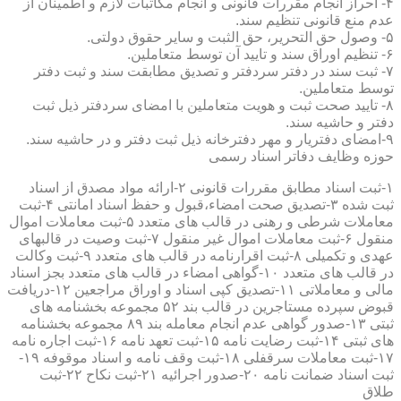
۴- احراز انجام مقررات قانونی و انجام مکاتبات لازم و اطمینان از
عدم منع قانونی تنظیم سند.
۵- وصول حق التحریر، حق الثبت و سایر حقوق دولتی.
۶- تنظیم اوراق سند و تایید آن توسط متعاملین.
۷- ثبت سند در دفتر سردفتر و تصدیق مطابقت سند و ثبت دفتر
توسط متعاملین.
۸- تایید صحت ثبت و هویت متعاملین با امضای سردفتر ذیل ثبت
دفتر و حاشیه سند.
۹-امضای دفتریار و مهر دفترخانه ذیل ثبت دفتر و در حاشیه سند.
حوزه وظایف دفاتر اسناد رسمی
۱-ثبت اسناد مطابق مقررات قانونی ۲-ارائه مواد مصدق از اسناد
ثبت شده ۳-تصدیق صحت امضاء،قبول و حفظ اسناد امانتی ۴-ثبت
معاملات شرطی و رهنی در قالب های متعدد ۵-ثبت معاملات اموال
منقول ۶-ثبت معاملات اموال غیر منقول ۷-ثبت وصیت در قالبهای
عهدی و تکمیلی ۸-ثبت اقرارنامه در قالب های متعدد ۹-ثبت وکالت
در قالب های متعدد ۱۰-گواهی امضاء در قالب های متعدد بجز اسناد
مالی و معاملاتی ۱۱-تصدیق کپی اسناد و اوراق مراجعین ۱۲-دریافت
قبوض سپرده مستاجرین در قالب بند ۵۲ مجموعه بخشنامه های
ثبتی ۱۳-صدور گواهی عدم انجام معامله بند ۸۹ مجموعه بخشنامه
های ثبتی ۱۴-ثبت رضایت نامه ۱۵-ثبت تعهد نامه ۱۶-ثبت اجاره نامه
۱۷-ثبت معاملات سرقفلی ۱۸-ثبت وقف نامه و اسناد موقوفه ۱۹-
ثبت اسناد ضمانت نامه ۲۰-صدور اجرائیه ۲۱-ثبت نکاح ۲۲-ثبت
طلاق