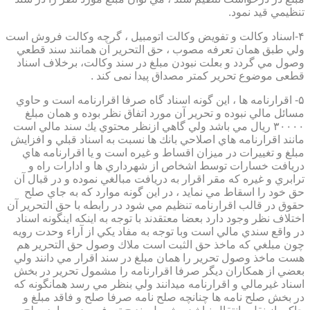
تنظيمي قيد نمود.
۴-اسناد وكالت و تفويض وكالت اتومبيل ، گرچه وكالت فروش است
ولي طبق همان تعرفه مصوب ، حق التحرير آن همانند سند قطعي
وصول مي گردد و بعلت نبودن مبلغ در سند وكالت، برخلاف اسناد
قطعی موضوع تحریر کمتر مصداق پیدا نمی کند .
۵- اقرارنامه ها ، اين گونه اسناد گاه صرفا اقرارنامه است و حاوي
مسائل مالي نبوده و تحرير آن مورد اتفاق نظر بوده و همان مبلغ
۳۰۰۰۰ ريال مي باشد ولي گاهي ازنظر محتوي يك سند مالي است
مانند اقرارنامه هاي اصلاحي بانك ها نسبت به اسناد قبلي و افزايش
مبلغ و تغييرات در ميزان اقساط و غيره است و يا اقرارنامه هاي
دريافت خسارات توسط اشخاص از شهرداري ها و ادارات راه و
ترابري و غيره كه مقر اقرار به دريافت مبالغي نموده و در قبال آن
حق خود را اسقاط مي نمايد ، در اين گونه موارد كه به جاي صلح
حقوق در قالب اقرارنامه تنظيم مي شود در رابطه با حق التحرير آن
اختلاف نظر وجود دارد بعضا معتقدند با توجه به اينكه اينگونه اسناد
در واقع سندي مالي است وبا توجه به مفاد يكي از آراء وحدت رويه
چون مبلغي كه ماخذ حق الثبت است ملاك وصول حق التحرير هم
هست ماخذ وصول تحرير را همان مبلغ در سند اقرار مي دانند ولي
بعضي از همكاران ديگر صرفا اقرارنامه را مشمول تحرير در بخش
اسناد غيرمالي و اقرارنامه ميدانند ولي بنظر مي رسد همانگونه كه
در بخش صلح نامه ها چنانچه صلح نامه صرفا صلح و فاقد مبلغ و