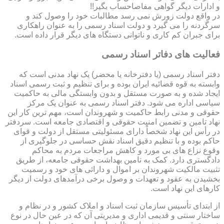
و ادارات دیگر گواهی مفاصاحساب بگیر!!
در واقع دولت زورش نمی رسد مطالبات خود را وصول کند و
سرگردنه را می گیرد و دولت اسناد رسمی را به عنوان راهکاری
برای جبران کم کاری و ناتوانی دستگاه های دیگر قرار داده است.
فعالیت های دفاتر اسناد رسمی
دفتر اسناد رسمی (یا دفترخانه یا محضر) یک نهاد مدنی است که
وابسته به قوه قضائیه ایران بوده و برای تنظیم و ثبت رسمی اسناد
ایجاد شده و به صورت مستقل و بدون وابستگی مالی به حاکمیت
سیاسی اداره می شود. دفتر اسناد رسمی به عنوان یک مرکز
حقوقی و مدنی رابط حاکمیت و شهروندان است، مهم ترین کار این
نهاد تامین و تضمین امنیت حقوقی و اقتصادی جامعه است. سردفتر
در رأس این نهاد شخصاً دارای مسئولیتی مستقل از دولت و قوای
حاکم بوده و با تنظیم دقیق اسناد نقش حساسی در جلوگیری از
وقوع نزاع های بی مورد و کاهش مراجعات مردم به محاکم
دادگستری دارد. کمک به تامین بهداشت حقوقی جامعه، از طریق
تثبیت مالکیت شهروندان بر اموال و دارائی های خود و رسمیت
بخشیدن به عقود و تعهدات و وصول برخی درآمدهای دولت از دیگر
کارهای این نهاد است.
از ابتدای تأسیس سازمان ثبت اسناد و املاک کشور و در نظام و
ساختار سنتی و قدیمی اداری و مدیریتی آن که در عین حال در نوع