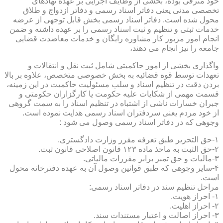
خود مترقی بوده، بخشی از وظایف اجرایی بر عهده نهادهای
تخصصی مدنی یعنی دفاتر اسناد رسمی و دفاتر ازدواج و طلاق
محول شده است. دفاتر اسناد رسمی بخش قابل توجهی از عرضه
خدمات ثبتی و تنظیم و ثبت اسناد رسمی را بر عهده داشته و ضمن
انجام امور مزبور کار مشاوره رایگان و خدمات معاضدت قضایی
جامعه را نیز انجام می دهند،
واگذاری بخشی از امور حاکمیتی شامل ثبت نقل و انتقالات و
تعهدات توسط قوه قضائیه به بخش خصوصی متخصص، علاوه بر بالا
بردن دقت در تنظیم اسناد و سلب مسئولیت حاکمیت در این زمینه،
قسمت مهمی از شکایات علیه حکومت یا کارگزاران حکومتی و
جبران خسارات ناشی از اشتباه در تنظیم اسناد را به سمت گروهی
از خود مردم یعنی سردفتران اسناد رسمی هدایت نموده است.
وجوهی که در دفاتر اسناد رسمی وصول می شود :
۱-حق التحریر طبق تعرفه مقرر وزارت دادگستری.
۲-حق الثبت به ماخذ ماده ۱۲۳ قانون اصلاحی قانون ثبت.
۳-مالیات و حق تمبر برابر مقررات مالیاتی.
۴-سایر وجوهی که طبق قوانین وصول آن به عهده دفترخانه محول
است.
مراحل تنظیم سند در دفاتر اسناد رسمی:
۱- احراز هویت.
۲- احراز اهلیت.
۳- احراز اصالت و اعتبار مستندات سند.