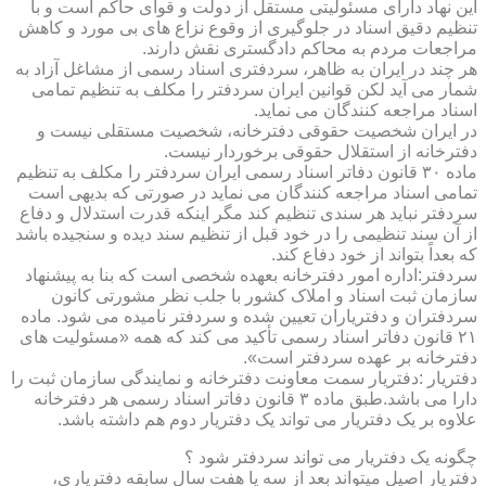
این نهاد دارای مسئولیتی مستقل از دولت و قوای حاکم است و با
تنظیم دقیق اسناد در جلوگیری از وقوع نزاع های بی مورد و کاهش
مراجعات مردم به محاکم دادگستری نقش دارند.
هر چند در ایران به ظاهر، سردفتری اسناد رسمی از مشاغل آزاد به
شمار می آید لکن قوانین ایران سردفتر را مکلف به تنظیم تمامی
اسناد مراجعه کنندگان می نماید.
در ایران شخصیت حقوقی دفترخانه، شخصیت مستقلی نیست و
دفترخانه از استقلال حقوقی برخوردار نیست.
ماده ۳۰ قانون دفاتر اسناد رسمی ایران سردفتر را مکلف به تنظیم
تمامی اسناد مراجعه کنندگان می نماید در صورتی که بدیهی است
سردفتر نباید هر سندی تنظیم کند مگر اینکه قدرت استدلال و دفاع
از آن سند تنظیمی را در خود قبل از تنظیم سند دیده و سنجیده باشد
که بعداً بتواند از خود دفاع کند.
سردفتر:اداره امور دفترخانه بعهده شخصی است که بنا به پیشنهاد
سازمان ثبت اسناد و املاک کشور با جلب نظر مشورتی کانون
سردفتران و دفتریاران تعیین شده و سردفتر نامیده می شود. ماده
۲۱ قانون دفاتر اسناد رسمی تأکید می کند که همه «مسئولیت های
دفترخانه بر عهده سردفتر است».
دفتریار :دفتریار سمت معاونت دفترخانه و نمایندگی سازمان ثبت را
دارا می باشد.طبق ماده ۳ قانون دفاتر اسناد رسمی هر دفترخانه
علاوه بر یک دفتریار می تواند یک دفتریار دوم هم داشته باشد.
چگونه یک دفتریار می تواند سردفتر شود ؟
دفتریار اصیل میتواند بعد از سه یا هفت سال سابقه دفتریاری،