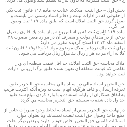
ج - حق الثبت متفرقه كه بدون نياز به تنظیم سند وصول می گردد .
بخش اول – حق الثبت املاک:با عنايت به ماده ۱۱۸ قانون ثبت يكي
از حقوقي كه در ادارات ثبـت و دفاتر اسناد رسمي مي بايست و
صول گردد حق الثبت املاك است كه طبق ماده ۱۱۹ ثبت وصول
مي گردد.
ماده ۱۱۹ قانون ثبت كه بر اساس بند س از ماده يك قانون وصول
برخي از درآمدهاي دولت و مصرف آن در موارد معين مصوب ۲۸
اسفند ماه ۷۳ ۱۳ اصلاح گرديده مقرر مي دارد:
براي ثبت ملك دردفتر املاك موضوع مواد ۱۱ و۱۲و۱۱۹ قانون ثبت
كلا به ازاء هر ده هزار ريال يك هزار ريال دريافت مي شود .
ملاك محاسبه حق الثبت املاك، حد اقل قيمت منطقه اي ودر
نقاطي كه قيمت منطقه اي تعيين نشده طبق برگ ارزيابي ادارات
ثبت خواهد بود .
حق التحرير اسناد مالي:در اسناد مالي محاسبه حق التحرير طبق
تعرفه ارسالي و فاقد هرگونه ابهام است به ويژه آنكه اكثريت قريب
به اتفاق همكاران از رايانه استفاده و با وارد كردن مبلغ سند طبق
جداول داده شده به سيستم حق التحرير محاسبه مي گردد .
در نهايت حق التحرير بعض از اسناد به لحاظ وجود مقررات خاص از
مبلغ ماخذ وصول حق الثبت تبعيت نمينمايند ويا بعنوان موارد
استنائات قانوني حق التحرير خاص خود را دارند و بعض ديگر بعلت
نبود مقررات صريح و عدم وجود مصداق با ابهام روبرو و در مناطق