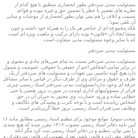
مسئولیت مدنی سردفتر بطور انحصاری منطبق با هیچ کدام از
نظریه های تقصیر یا خطر یا تضمین حق و غیره نبوده و قواعد
تسبیب و اتلاف را هم نمی توان بطور انحصاری از موجبات و مبانی
آن تلقی نمود؛
بلکه مجموعه ای از عناصر هر یک را به همراه خود داشته و چون
منشأ ایجاد آن «قانون» بوده دارای ترکیب و ماهیت ویژه ای است
که با سایر وجوه مسئولیت مدنی متفاوت است.
مسئولیت مدنی سردفتر
مسئولیت مدنی سردفتر نسبت به تمام ضررهای مادی و معنوی و
در برابر تمامی اشخاص اعم از حقیقی یا حقوقی، عمومیت و شمول
دارد.هیچ گونه تناسبی بین تعهدات و مسئولیت های سردفتر از یک
طرف و حقوق و مزایای وی از طرف دیگر در قیاس با سایر مشاغل
حرفه ای وجود ندارد!مسؤولیت مدنی سردفتر اسناد رسمی چیزی
فراتر از مسؤولیتهای اداری اوست.در صورت بروز تقصیر یا حتی
خطایی ساده و ورود خسارت، وی مجبور به جبران آن در حق
اشخاص زیاندیده است و با توجه کثرت و پیچیدگی های تکالیف و
وظایف سردفتران اسناد رسمی، بروز خطا گریزناپذیر است.
مبحث سوم): موانع موجود برای تنظیم اسناد رسمی مطابق ماده ۱۶
آیین نامه دفاتر اسناد رسمی مصوب ۱۳۱۷ مقرر شده که هیچ سندی
را نمی توان، تنظیم و در دفاتر اسناد رسمی ثبت کرد مگر آنکه
موافق مقررات و قانون باشد، بعد از تصویب این قانون سردفتران و