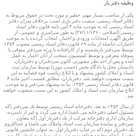
وظیفه دفتر یار
یكی از مناصب بسیار مهم، خطیر و مورد بحث در حقوق مربوط به
دفاتر اسناد رسمی، منصب دفتر یاری است. برخلاف سران دفاتر
اسناد رسمی كه به موجب ماده ۳ آئین نامه قانون دفاتر اسناد
رسمی (اصلاحی ۲۷/۱۱/۱۳۶۰) به طور سراسری و عمومی، از
طریق آگهی، امتحانات ورودی و اختبار، انتخاب گردیده یا به موجب
اختیارات حاصله از ماده ۶۹ قانون دفاتر اسناد رسمی مصوب ۱۳۵۴
توسط سردفتر بازنشسته و از كارافتاده یا ورثه سردفتر متوفی یا
متوفاه معرفی و توسط كمیسیون منتخب از آنان اختبار به عمل
آمده و پس از اخذ نظر مشورتی كانون سردفتران و دفتریاران،
دادستان محل یا دادگاه بخش (حسب مورد) توسط سازمان ثبت
اسناد و املاك كشور پیشنهاد و با ابلاغ ریاست قوه قضائیه به این
سمت منصوب خواهند شد. دفتریاران، مطابق قسمت اخیر ماده ۳
قانون دفاتر اسناد رسمی ۱۳۵۴، بنا به پیشنهاد سردفتر و به موجب
ابلاغ سازمان ثبت اسناد و املاك كشور به این سمت منصوب خواهند
شد .
از سال ۱۳۵۴ به بعد، دفترخانه اسناد رسمی توسط یك سردفتر (كه
مسئول اصلی دفترخانه می باشد) اداره می گردد و غیر از نامبرده،
سازمان اداری دفترخانه مركب از یك دفتریار اول (كه معاون
سردفتر و نماینده سازمان ثبت اسناد واملاك می باشد) و عنداللزوم
یك دفتریار دوم (كه در غیاب دفتریار اول، به عنوان جانشین قانونی
دفتریار انجام وظیفه خواهد نمود و در سایر موارد به عنوان كارمند