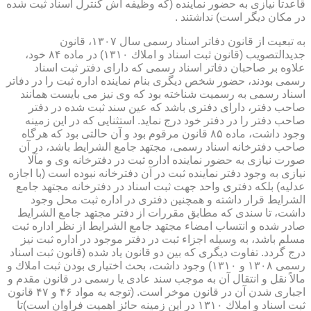
قاعدتاً نیازی به حضور نماینده (كه وظیفه اش كنترل اسناد ثبت شده
در مكان دیگر است) نداشتند .
به تبعیت از قانون دفاتر اسناد رسمی سال ۱۳۰۷، قانون
جدیدالتصویب (قانون ثبت اسناد و املاك ۱۳۱۰) در ماده ۸۴ خود،
علاوه بر صاحبان دفاتر اسناد رسمی كه دارای دفتر ثبت اسناد
رسمی بودند، حضور شخص دیگری بنام نماینده اداره ثبت را در دفاتر
اسناد رسمی به رسمیت شناخته بود كه وی نیز می بایست همانند
صاحب دفتر، دارای دفتری باشد كه عین سند ثبت شده در دفتر
صاحب دفتر را در دفتر خود درج نماید. استثنایی كه در این زمینه
وجود داشت، ماده ۸۵ قانون مرقوم بود و آن حالتی بود كه هرگاه
صاحب دفترخانه اسناد رسمی، مجتهد جامع الشرایط باشد، در آن
صورت نیازی به حضور نماینده اداره ثبت در دفترخانه وی و مآلا
نیازی به وجود دفتر نماینده ثبت در آن دفترخانه نبوده است (با اجازه
عدلیه) بلكه دفتری واحد جهت ثبت اسناد در دفترخانه مجتهد جامع
الشرایط قرار داشته و همچنین دفتری در اداره ثبت محل وجود
داشت، تا سندی كه مطابق مقررات از دفتر مجتهد جامع الشرایط
صادر شده و انتساب امضاء مجتهد جامع الشرایط از نظر اداره ثبت
مسلم باشد، به وسیله اجزاء ثبت در دفتر موجود در اداره ثبت نیز
درج گردد. تفاوت دیگری كه بین دو قانون یاد شده (قانون ثبت اسناد
رسمی ۱۳۰۸ و ۱۳۱۰) وجود داشت، بحث اختیاری بودن ثبت املاك و
مالاً نقل و انتقال آن به موجب سند عادی یا رسمی در قانون مقدم و
اجباری شدن آن در قانون موخر است. (توجه به مواد ۴۶ و ۴۷ قانون
ثبت اسناد و املاك ۱۳۱۰ در این زمینه حائز اهمیت فراوان است)تا