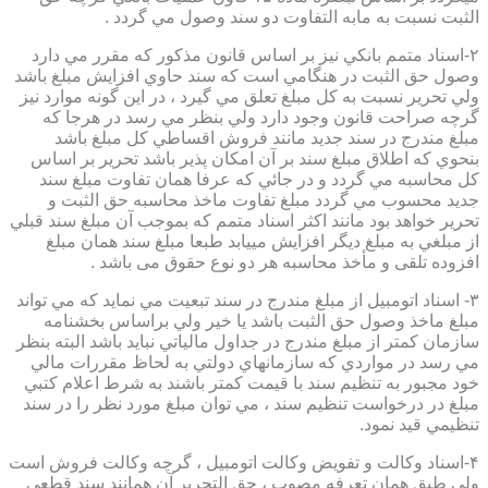
الثبت نسبت به مابه التفاوت دو سند وصول مي گردد .
۲-اسناد متمم بانكي نيز بر اساس قانون مذكور كه مقرر مي دارد
وصول حق الثبت در هنگامي است كه سند حاوي افزايش مبلغ باشد
ولي تحرير نسبت به كل مبلغ تعلق مي گيرد ، در اين گونه موارد نيز
گرچه صراحت قانون وجود دارد ولي بنظر مي رسد در هرجا كه
مبلغ مندرج در سند جديد مانند فروش اقساطي كل مبلغ باشد
بنحوي كه اطلاق مبلغ سند بر آن امكان پذير باشد تحرير بر اساس
كل محاسبه مي گردد و در جائي كه عرفا همان تفاوت مبلغ سند
جديد محسوب مي گردد مبلغ تفاوت ماخذ محاسبه حق الثبت و
تحرير خواهد بود مانند اكثر اسناد متمم كه بموجب آن مبلغ سند قبلي
از مبلغي به مبلغ ديگر افزايش مييابد طبعا مبلغ سند همان مبلغ
افزوده تلقی و مأخذ محاسبه هر دو نوع حقوق می باشد .
۳- اسناد اتومبيل از مبلغ مندرج در سند تبعيت مي نمايد كه مي تواند
مبلغ ماخذ وصول حق الثبت باشد يا خير ولي براساس بخشنامه
سازمان كمتر از مبلغ مندرج در جداول مالياتي نبايد باشد البته بنظر
مي رسد در مواردي كه سازمانهاي دولتي به لحاظ مقررات مالي
خود مجبور به تنظيم سند با قيمت كمتر باشند به شرط اعلام كتبي
مبلغ در درخواست تنظيم سند ، مي توان مبلغ مورد نظر را در سند
تنظيمي قيد نمود.
۴-اسناد وكالت و تفويض وكالت اتومبيل ، گرچه وكالت فروش است
ولي طبق همان تعرفه مصوب ، حق التحرير آن همانند سند قطعي