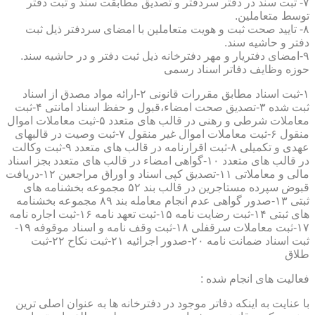
۷- ثبت سند در دفتر سردفتر و تصدیق مطابقت سند و ثبت دفتر
توسط متعاملین.
۸- تایید صحت ثبت و هویت متعاملین با امضای سردفتر ذیل ثبت
دفتر و حاشیه سند.
۹-امضای دفتریار و مهر دفترخانه ذیل ثبت دفتر و در حاشیه سند.
حوزه وظایف دفاتر اسناد رسمی
۱-ثبت اسناد مطابق مقررات قانونی ۲-ارائه مواد مصدق از اسناد
ثبت شده ۳-تصدیق صحت امضاء،قبول و حفظ اسناد امانتی ۴-ثبت
معاملات شرطی و رهنی در قالب های متعدد ۵-ثبت معاملات اموال
منقول ۶-ثبت معاملات اموال غیر منقول ۷-ثبت وصیت در قالبهای
عهدی و تکمیلی ۸-ثبت اقرارنامه در قالب های متعدد ۹-ثبت وکالت
در قالب های متعدد ۱۰-گواهی امضاء در قالب های متعدد بجز اسناد
مالی و معاملاتی ۱۱-تصدیق کپی اسناد و اوراق مراجعین ۱۲-دریافت
قبوض سپرده مستاجرین در قالب بند ۵۲ مجموعه بخشنامه های
ثبتی ۱۳-صدور گواهی عدم انجام معامله بند ۸۹ مجموعه بخشنامه
های ثبتی ۱۴-ثبت رضایت نامه ۱۵-ثبت تعهد نامه ۱۶-ثبت اجاره نامه
۱۷-ثبت معاملات سرقفلی ۱۸-ثبت وقف نامه و اسناد موقوفه ۱۹-
ثبت اسناد ضمانت نامه ۲۰-صدور اجرائیه ۲۱-ثبت نکاح ۲۲-ثبت
طلاق
فعالیت های انجام شده :
با عنایت به اینکه دفاتر موجود در دفترخانه ها به عنوان اصلی ترین