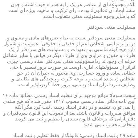
بلکه مجموعه ای از عناصر هر یک را به همراه خود داشته و چون
منشأ ایجاد آن «قانون» بوده دارای ترکیب و ماهیت ویژه ای است
که با سایر وجوه مسئولیت مدنی متفاوت است.
مسئولیت مدنی سردفتر
مسئولیت مدنی سردفتر نسبت به تمام ضررهای مادی و معنوی و
در برابر تمامی اشخاص اعم از حقیقی یا حقوقی، عمومیت و شمول
دارد.هیچ گونه تناسبی بین تعهدات و مسئولیت های سردفتر از یک
طرف و حقوق و مزایای وی از طرف دیگر در قیاس با سایر مشاغل
حرفه ای وجود ندارد!مسؤولیت مدنی سردفتر اسناد رسمی چیزی
فراتر از مسؤولیتهای اداری اوست.در صورت بروز تقصیر یا حتی
خطایی ساده و ورود خسارت، وی مجبور به جبران آن در حق
اشخاص زیاندیده است و با توجه کثرت و پیچیدگی های تکالیف و
وظایف سردفتران اسناد رسمی، بروز خطا گریزناپذیر است.
مبحث سوم): موانع موجود برای تنظیم اسناد رسمی مطابق ماده ۱۶
آیین نامه دفاتر اسناد رسمی مصوب ۱۳۱۷ مقرر شده که هیچ سندی
را نمی توان، تنظیم و در دفاتر اسناد رسمی ثبت کرد مگر آنکه
موافق مقررات و قانون باشد، بعد از تصویب این قانون سردفتران و
دفتریارانی که برخلاف قانون سندی را تنظیم و ثبت می کردند
متخلف محسوب می شدند.
ماده ۲۹ و ثبت اسناد رسمی: قانونگذار فقط تنظیم و ثبت اسناد