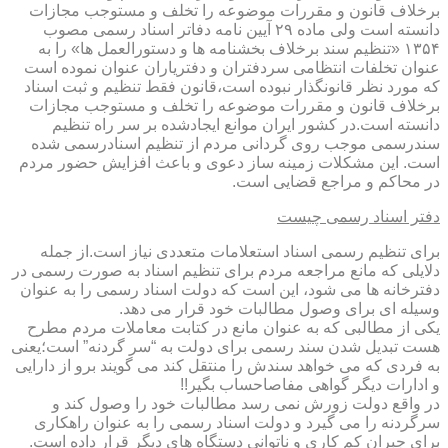
برخلاف قانون و مقررات موضوعه را تخلف و مستوجب مجازات
دانسته است ولی ماده ۲۹ آیین نامه دفاتر اسناد رسمی مصوب
۱۳۵۴ «تنظیم سند برخلاف بخشنامه ها و دستورالعمل ها» را به
عنوان تخلفات انتظامی سردفتران و دفتریاران عنوان نموده است
که مورد نظر قانونگذار نبوده است،قانون فقط تنظیم و ثبت اسناد
برخلاف قانون و مقررات موضوعه را تخلف و مستوجب مجازات
دانسته است.در کشور ایران موانع ایجادشده بر سر راه تنظیم
سندرسمی موجب روی گردانی مردم از تنظیم اسنادرسمی شده
است. این مشکلات زمینه ساز دعوی و باعث افزایش حضور مردم
در محاکم و مراجع قضایی است.
دفتر اسناد رسمی چیست
برای تنظیم رسمی اسناد استعلامات متعددی نیاز است.از جمله
دلایلی که مانع مراجعه مردم برای تنظیم اسناد به صورت رسمی در
دفترخانه ها می شود، این است که دولت اسناد رسمی را به عنوان
وسیله ای برای وصول مطالبات خود قرار می دهد.
یکی از مطالبی که به عنوان مانع در کتابت معاملات مردم مطرح
هست تبدیل شدن سند رسمی برای دولت به “سر گردنه” است؛یعنی
به فردی که می خواهد سندش را منتقل کند می گویند برو از دارایی
و ادارات دیگر گواهی مفاصاحساب بگیر!!
در واقع دولت زورش نمی رسد مطالبات خود را وصول کند و
سرگردنه را می گیرد و دولت اسناد رسمی را به عنوان راهکاری
برای جبران کم کاری و ناتوانی دستگاه های دیگر قرار داده است.