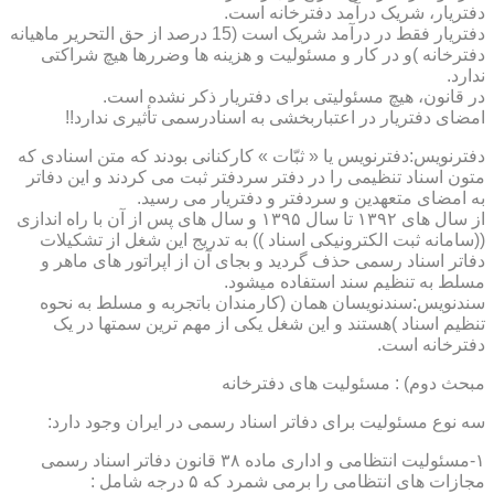
دفتریار، شریک درآمد دفترخانه است.
دفتریار فقط در درآمد شریک است (15 درصد از حق التحریر ماهیانه
دفترخانه )و در کار و مسئولیت و هزینه ها وضررها هیچ شراکتی
ندارد.
در قانون، هیچ مسئولیتی برای دفتریار ذکر نشده است.
امضای دفتریار در اعتباربخشی به اسنادرسمی تأثیری ندارد!!
دفترنویس:دفترنویس یا « ثبّات » کارکنانی بودند که متن اسنادی که
متون اسناد تنظیمی را در دفتر سردفتر ثبت می کردند و این دفاتر
به امضای متعهدین و سردفتر و دفتریار می رسید.
از سال های ۱۳۹۲ تا سال ۱۳۹۵ و سال های پس از آن با راه اندازی
((سامانه ثبت الکترونیکی اسناد )) به تدریج این شغل از تشکیلات
دفاتر اسناد رسمی حذف گردید و بجای آن از اپراتور های ماهر و
مسلط به تنظیم سند استفاده میشود.
سندنویس:سندنویسان همان (کارمندان باتجربه و مسلط به نحوه
تنظیم اسناد )هستند و این شغل یکی از مهم ترین سمتها در یک
دفترخانه است.
مبحث دوم) : مسئولیت های دفترخانه
سه نوع مسئولیت برای دفاتر اسناد رسمی در ایران وجود دارد:
۱-مسئولیت انتظامی و اداری ماده ۳۸ قانون دفاتر اسناد رسمی
مجازات های انتظامی را برمی شمرد که ۵ درجه شامل :