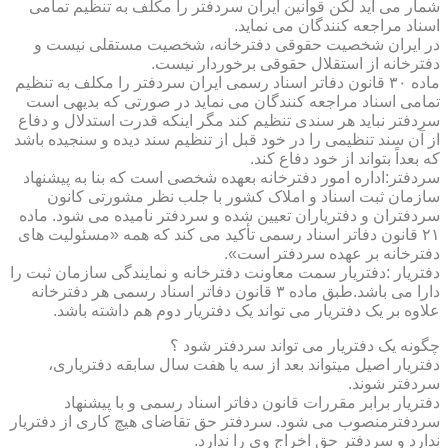
شمار می آید لکن قوانین ایران سردفتر را مکلف به تنظیم تمامی
اسناد مراجعه کنندگان می نماید.
در ایران شخصیت حقوقی دفترخانه، شخصیت مستقلی نیست و
دفترخانه از استقلال حقوقی برخوردار نیست.
ماده ۳۰ قانون دفاتر اسناد رسمی ایران سردفتر را مکلف به تنظیم
تمامی اسناد مراجعه کنندگان می نماید در صورتی که بدیهی است
سردفتر نباید هر سندی تنظیم کند مگر اینکه قدرت استدلال و دفاع
از آن سند تنظیمی را در خود قبل از تنظیم سند دیده و سنجیده باشد
که بعداً بتواند از خود دفاع کند.
سردفتر:اداره امور دفترخانه بعهده شخصی است که بنا به پیشنهاد
سازمان ثبت اسناد و املاک کشور با جلب نظر مشورتی کانون
سردفتران و دفتریاران تعیین شده و سردفتر نامیده می شود. ماده
۲۱ قانون دفاتر اسناد رسمی تأکید می کند که همه «مسئولیت های
دفترخانه بر عهده سردفتر است».
دفتریار :دفتریار سمت معاونت دفترخانه و نمایندگی سازمان ثبت را
دارا می باشد.طبق ماده ۳ قانون دفاتر اسناد رسمی هر دفترخانه
علاوه بر یک دفتریار می تواند یک دفتریار دوم هم داشته باشد.
چگونه یک دفتریار می تواند سردفتر شود ؟
دفتریار اصیل میتواند بعد از سه یا هفت سال سابقه دفتریاری،
سردفتر شوند.
دفتریار برابر مقررات قانون دفاتر اسناد رسمی و با پیشنهاد
سردفترمنصوب می شود. سردفتر حق تقاضای هیچ کاری از دفتریار
ندارد و سردفتر حق اخراج وی را ندارد.