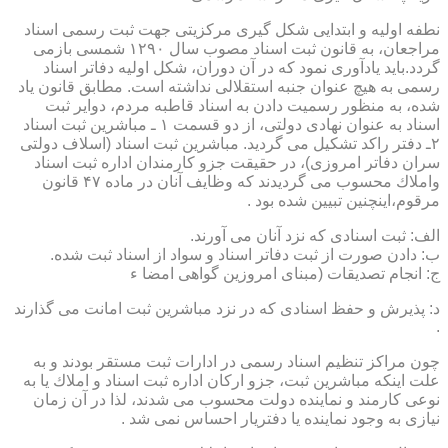
نطفه اولیه و ابتدایی شكل گیری مركزیتی جهت ثبت رسمی اسناد
مراجعان، به قانون ثبت اسناد مصوب سال ۱۲۹۰ شمسی بازمی
گردد.باید یادآوری نمود كه در آن دوران، شكل اولیه دفاتر اسناد
رسمی به هیچ عنوان جنبه استقلالی نداشته است. مطابق قانون یاد
شده، به منظور رسمیت دادن به اسناد قاطبه مردم، دوایر ثبت
اسناد به عنوان نهادی دولتی، از دو قسمت ۱ ـ مباشرین ثبت اسناد
۲ـ دفتر راكد تشكیل می گردید. مباشرین ثبت اسناد (اسلاف دولتی
سران دفاتر امروزی)، در حقیقت جزو كارمندان اداره ثبت اسناد
واملاك محسوب می گردیدند كه وظایف آنان در ماده ۴۷ قانون
مرقوم،اینچنین تبیین شده بود .
الف: ثبت اسنادی كه نزد آنان می آورند.
ب: دادن صورت از ثبت دفاتر اسناد و سواد از اسناد ثبت شده.
ج: انجام تصدیقات (مبنای امروزین گواهی امضا ء
د: پذیرش و حفظ اسنادی كه در نزد مباشرین ثبت امانت می گذارند
.
چون مراكز تنظیم اسناد رسمی در ادارات ثبت مستقر بودند و به
علت اینكه مباشرین ثبت، جزو اركان اداره ثبت اسناد و املاك یا به
نوعی كارمند و نماینده دولت محسوب می شدند، لذا در آن زمان
نیازی به وجود نماینده یا دفتریار احساس نمی شد .