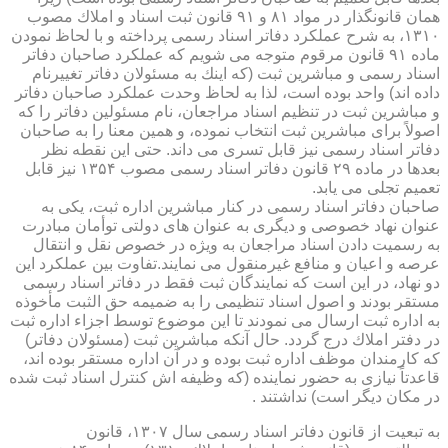
همان قانونگذار در مواد ۸۱ و ۹۱ قانون ثبت اسناد و املاك مصوب
۱۳۱۰، به شرح عملكرد دفاتر اسناد رسمی پرداخته و با لحاظ نمودن
ماده ۹۱ قانون مرقوم متوجه می شویم كه عملكرد صاحبان دفاتر
اسناد رسمی و مباشرین ثبت (كه اینك به مسئولان دفاتر تغییرنام
داده اند) واحد بوده است، لذا به لحاظ وحدت عملكرد صاحبان دفاتر
و مباشرین ثبت در تنظیم اسناد مراجعان، نام مسئولین دفاتر را كه
اصولاً برای مباشرین ثبت انتخاب نموده، و همین معنا را به صاحبان
دفاتر اسناد رسمی نیز قابل تسری می داند. حتی این نقطه نظر
بعدها در ماده ۲۹ قانون دفاتر اسناد رسمی مصوب ۱۳۵۴ نیز قابل
تعمیم تجلی می یابد.
صاحبان دفاتر اسناد رسمی در كنار مباشرین اداره ثبت، یكی به
عنوان نهاد خصوصی و دیگری به عنوان های دولتی توأمان مبادرت
به رسمیت دادن اسناد مراجعان به ویژه در خصوص نقل و انتقال
عرصه و اعیان و منافع غیرمنقول می نمایند.تفاوت بین عملكرد این
دو نهاد، در این است كه نمایندگان ثبت فقط در دفاتر اسناد رسمی
مستقر بودند و اصول اسناد تنظیمی را به ضمیمه حق الثبت مأخوذه
به اداره ثبت ارسال می نمودند تا این موضوع توسط اجزاء اداره ثبت
در دفتر املاك درج گردد. حال آنكه مباشرین ثبت (مسئولان دفاتر)
كه كارمندان موظف اداره ثبت بوده و در آن اداره مستقر بوده اند،
قاعدتاً نیازی به حضور نماینده (كه وظیفه اش كنترل اسناد ثبت شده
در مكان دیگر است) نداشتند .
به تبعیت از قانون دفاتر اسناد رسمی سال ۱۳۰۷، قانون