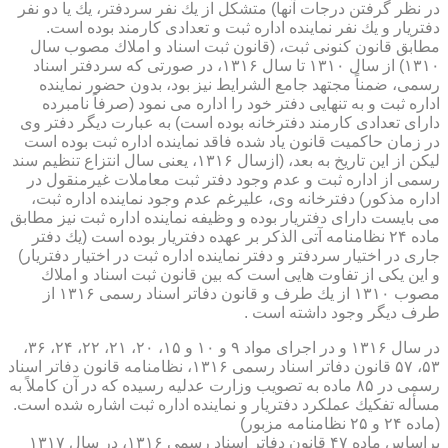
در نظر گرفتن درجات آنها) متشكل از یك نفر سردفتر، یك یا دو نفر
دفتریار و یك نفر نماینده اداره ثبت و تعدادی كارمند بوده است.
مطابق قانون كنونی ثبت، (قانون ثبت اسناد و املاك مصوب سال
۱۳۱۰) از سال ۱۳۱۰ تا سال ۱۳۱۶، در صورتی كه سردفتر اسناد
رسمی، ضمناً مجتهد جامع الشرایط نیز بود، بدون حضور نماینده
اداره ثبت و به تنهایی دفتر خود را اداره می نمود (صرفاً نامبرده
دارای تعدادی كارمند دفترخانه بوده است) به عبارت دیگر دفتر وی
در زمان حاكمیت قانون یاد شده فاقد نماینده اداره ثبت بوده است
لیكن از این تاریخ به بعد، (ازسال ۱۳۱۶، یعنی سال انتزاع تنظیم سند
رسمی از اداره ثبت و عدم وجود دفتر ثبت معاملات غیرمنقول در
اداره مذكور) دفترخانه وی، علیرغم عدم وجود نماینده اداره ثبت،
می بایست دارای دفتریار بوده و وظیفه نماینده اداره ثبت نیز مطابق
ماده ۲۴ نظامنامه آتی الذكر بر عهده دفتریار بوده است (یك دفتر
جاری در اختیار سردفتر و دفتر نماینده اداره ثبت در اختیار دفتریار)
و این یكی از تفاوت هایی است كه بین قانون ثبت اسناد و املاك
مصوب ۱۳۱۰ از یك طرف و قانون دفاتر اسناد رسمی ۱۳۱۶ از
طرف دیگر وجود داشته است .
در سال ۱۳۱۶ و در اجرای مواد ۹ و ۱۰ و ۱۵، ۲۰، ۲۱، ۲۲، ۲۴، ۳۶،
۵۳، ۵۷ قانون دفاتر اسناد رسمی ۱۳۱۶، نظامنامه قانون دفاتر اسناد
رسمی در ۸۵ ماده به تصویب وزارت عدلیه رسیده كه در آن كاملاً به
مسأله تفكیك عملكرد دفتریار و نماینده اداره ثبت اشاره شده است.
(ماده ۲۴ و ۲۵ نظامنامه مزبور)
براساس ماده ۴۷ قانون دفاتر اسناد رسمی ۱۳۱۶، در سال ۱۳۱۷