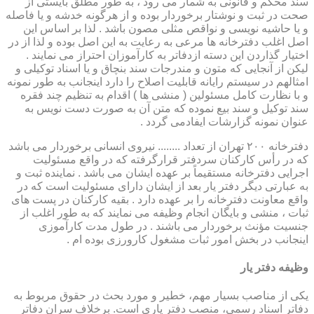
سند محکم و قانونی به شمار می رود ، به طور مطلق بایستی از
صحت در ثبت و نوشتار برخوردار بوده و از هرگونه خدشه و یا فاصله
و یا حاشیه نویسی و نواقص مثلی مصون باشد . لذا بر اساس این
اصل اغلب دفترخانه ها مرعی به رعایت به این اصل بوده و لذا از در
اختیار گذاردن این دسته ازدفاتر به کارآموزان احتراز می نمایند .
لیکن از آنجایی که متون و مندرجات سند بنچاق و یا اسناد توکیلی و
امثالهم در سیستم رایانه قابلیت اصلاح را دارد اینجانب به طور نمونه
و با نظارت کامل مسئولین ( منشی ها ) اقدام به تنظیم چند فقره
سند توکیل و سند بیع نموده که متن آن به صورت دست نویس به
عنوان نمونه گزارشات ایفادمی گردد .
دفترخانه ۲۰۰ تهران از تعداد ........ نیروی انسانی برخوردار می باشد
که در رأس کارکنان سردفتر قرارگرفته که در واقع مسئولیت
اجرایی دفترخانه مستقیماً بر عهده ایشان می باشد . نماینده ثبت و
به عبارتی دیگر دفتر یار بعد از ایشان دارای مسئولیت است که در
واقع معاونت دفترخانه را بر عهده دارد . بقیه کارکنان در پست های
ثبات ، منشی و بایگان انجام وظیفه می نمایند که به طور اغلب از
جنسیت مؤنث برخوردار می باشند . در طول مدت کارآموزی
اینجانب در بخش امور ثبات مشغول کارورزی بوده ام .
وظیفه دفتر یار
یكی از مناصب بسیار مهم، خطیر و مورد بحث در حقوق مربوط به
دفاتر اسناد رسمی، منصب دفتر یاری است. برخلاف سران دفاتر