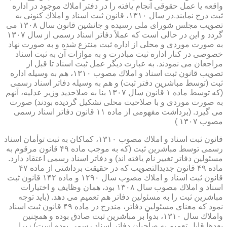
واقعه یا عمل حقوقی انجام یافته را در دفتر املاك موجود در اداره
ثبت درج نمایند.در سال ۱۳۱۰، قانون ثبت اسناد و املاك كنونی به
تصویب مجلس شورای ملی رسیده و جانشین قانون سال ۱۳۰۸ می
گردد و این در حالی است كه عملاً دفاتر اسناد رسمی از سال ۱۳۰۷
به صورت موردی و محلی از اداره ثبت منتزع شده و به صورت نهاد
خصوصی در كنار اداره ثبت مبادرت و به موازات آن به ثبت اسناد
مراجعان می نمودند. به عبارت دیگر عمل ثبت اسناد تا قبل از
تصویب قانون ثبت اسناد و املاك مصوب ۱۳۱۰، هم به وسیله اداره
ثبت (توسط مباشرین دفتر ثبت) و هم به وسیله دفاتر اسناد رسمی
(كه توسط ماده ۱ قانون سال ۱۳۰۷ بنا به صلاحدید وزیر عدلیه، آنهم
به صورت موردی و با صلاحیت محلی تشكیل گردیده بودند) صورت
می گیرد. (برداشت مفهومی از ماده ۱۱ قانون دفاتر اسناد رسمی
مصوب ۱۳۰۷ )
قانون ثبت اسناد و املاك مصوب ۱۳۱۰، كماكان به ثبت توأمان اسناد
رسمی توسط مباشرین ثبت (كه به موجب ماده ۴۹ قانون مرقوم به
مسئولین دفاتر تغییر نام یافته اند) و دفاتر اسناد رسمی اعتقاد دارد.
ماده ۴۹ قانون جدیدالتصویب كه در حقیقت برداشتی از ماده ۴۷
قانون ثبت اسناد و املاك مصوب سال ۱۲۹۰ و ماده ۱۴۲ قانون ثبت
اسناد و املاك مصوب سال ۱۳۰۸ بود، همان وظایف و اختیارات
مباشرین ثبت را به مسئولین دفاتر هم تعمیم می دهد. (باید توجه
نمود كه معنای مسئولین دفاتر، مندرج در ماده ۴۹ قانون ثبت اسناد
واملاك سال ۱۳۱۰، بدواً بر مباشرین ثبت صادق بوده و همچنین
بعدها قابل تعمیم به صاحبان دفاتر اسناد رسمی بوده است) زیرا