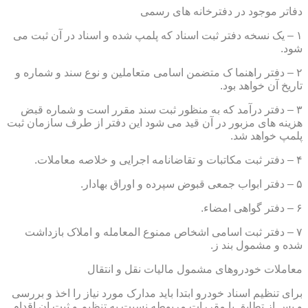
دفاتر موجود در دفترخانه های رسمی
۱ – یک نسخه دفتر ثبت اسناد که پلمپ شده و اسناد در آن ثبت می
شود.
۲ – دفتر راهنما ک متضمن اسامی متعاملین و نوع سند و شماره و
تاریخ آن خواهد بود.
۳ – دفتر درآمد که به منظور ثبت سند مقرر است و شماره قبض
هزینه های مزبور در آن قید می شود این دفتر از طرف سازمان ثبت
پلمپ خواهد شد.
۴ – دفتر ثبت مکاتبات و تقاضانامه اجرایی و خلاصه معاملات.
۵ – دفتر ابواب جمعی قبوض سپرده و اوراق بهادار.
۶ – دفتر گواهی امضاء.
۷ – دفتر ثبت اسامی اشخاص ممنوع المعامله و املاک بازداشت
شده و مشمول بند ز.
معاملات خودروهای مشمول مالیات نقل و انتقال
برای تنظیم اسناد خودرو ابتدا باید مدارک مورد نیاز را اخذ و بررسی
و پس از تطابق با مقررات مربوطه نسبت به تنظیم و ثبت ان اقدام