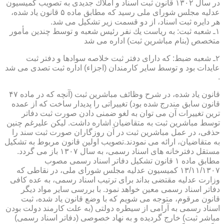
در سال ۱۳۰۲ قانون ثبت اسناد و املاك جدیدی به تصویب كمیسیون
عدلیه مجلس شورای ملی رسید كه مطابق ماده ۵ قانون یاد شده،
هر دایره ثبت اسناد، از دو قسمت زیر تشكیل می شد.
۱ـ شعبه ثبت: به ریاست یك نفر رئیس شعبه و توسط چندین مأمور
متخصص (بنام مباشرین ثبت) اداره می شد
۲ـ شعبه ضبط: كه دارای دفتر ثبت خلاصه سوادها و دفتر ثبت
عایدات بود و توسط سایر كارمندان (اجزاء) اداره ثبت تصدی می شد
.
قانون یاد شده، در شرح وظائف مباشرین ثبت (آنچه كه در ماده ۴۷
قانون سابق مندرج شده بود) تغییراتی را پدیدار ساخت كه از عمده
ترین تغییرات آن می توان به لغو ضمنی دادن صورت ثبت دفاتر
توسط مباشرین ثبت به متقاضیان اشاره داشت. لیكن علیرغم چنین
حذفی، در عمل مباشرین ثبت در آن روزگاران صورت ثبت سند را
به متقاضیان، ارائه می نمودند.تصویب اولین قانون مربوط به تشكیل
مستقل دفترخانه های اسناد رسمی، به سال ۱۳۰۷ باز می گردد.
مطابق ماده ۱ قانون تشكیل دفاتر اسناد رسمی مصوب
۱۳/۱۱/۱۳۰۷ كمیسیون عدلیه مجلس شورای ملی، در نقاطی كه
وزارت عدلیه مقتضی بداند برای ترتیب اسناد رسمی، به عده كافی
دفاتر اسناد رسمی معین خواهد نمود. با بررسی سایر مواد دیگر
قانون مرقوم، متوجه می شویم كه با وضع قانون یاد شده، ثبت
اسناد رسمی به آرامی از سیطره دولتی (به علت كارمند دولت بودن
مباشر ثبت) خارج گردیده و به نهاد خصوصی (دفاتر اسناد رسمی)