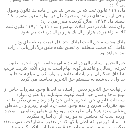
مي گردد.
ماده ۱۱۹ قانون ثبت كه بر اساس بند س از ماده يك قانون وصول
برخي از درآمدهاي دولت و مصرف آن در موارد معين مصوب ۲۸
اسفند ماه ۷۳ ۱۳ اصلاح گرديده مقرر مي دارد:
براي ثبت ملك دردفتر املاك موضوع مواد ۱۱ و۱۲و۱۱۹ قانون ثبت
كلا به ازاء هر ده هزار ريال يك هزار ريال دريافت مي شود .
ملاك محاسبه حق الثبت املاك، حد اقل قيمت منطقه اي ودر
نقاطي كه قيمت منطقه اي تعيين نشده طبق برگ ارزيابي ادارات
ثبت خواهد بود .
حق التحرير اسناد مالي:در اسناد مالي محاسبه حق التحرير طبق
تعرفه ارسالي و فاقد هرگونه ابهام است به ويژه آنكه اكثريت قريب
به اتفاق همكاران از رايانه استفاده و با وارد كردن مبلغ سند طبق
جداول داده شده به سيستم حق التحرير محاسبه مي گردد .
در نهايت حق التحرير بعض از اسناد به لحاظ وجود مقررات خاص از
مبلغ ماخذ وصول حق الثبت تبعيت نمينمايند ويا بعنوان موارد
استنائات قانوني حق التحرير خاص خود را دارند و بعض ديگر بعلت
نبود مقررات صريح و عدم وجود مصداق با ابهام روبرو و در مناطق
مختلف و نزد همكاران نظريات و رويه هاي عملي متفاوتي را بوجود
آورده است كه مختصرا به مواردي از آن اشاره ميگردد :
۱- اسناد فروش اقساطي بانكها كه در تعقيب مشاركت مدني منعقد
ميگردد بر اساس تبصره ماده ۱۵ قاون عمليات بانكي گرچه حق