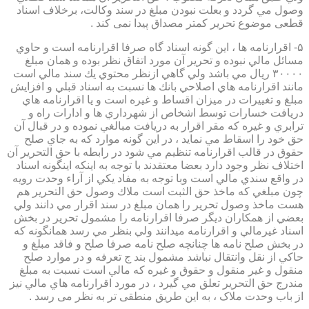
وصول مي گردد و بعلت نبودن مبلغ در سند وكالت، برخلاف اسناد
قطعی موضوع تحریر کمتر مصداق پیدا نمی کند .
۵- اقرارنامه ها ، اين گونه اسناد گاه صرفا اقرارنامه است و حاوي
مسائل مالي نبوده و تحرير آن مورد اتفاق نظر بوده و همان مبلغ
۳۰۰۰۰ ريال مي باشد ولي گاهي ازنظر محتوي يك سند مالي است
مانند اقرارنامه هاي اصلاحي بانك ها نسبت به اسناد قبلي و افزايش
مبلغ و تغييرات در ميزان اقساط و غيره است و يا اقرارنامه هاي
دريافت خسارات توسط اشخاص از شهرداري ها و ادارات راه و
ترابري و غيره كه مقر اقرار به دريافت مبالغي نموده و در قبال آن
حق خود را اسقاط مي نمايد ، در اين گونه موارد كه به جاي صلح
حقوق در قالب اقرارنامه تنظيم مي شود در رابطه با حق التحرير آن
اختلاف نظر وجود دارد بعضا معتقدند با توجه به اينكه اينگونه اسناد
در واقع سندي مالي است وبا توجه به مفاد يكي از آراء وحدت رويه
چون مبلغي كه ماخذ حق الثبت است ملاك وصول حق التحرير هم
هست ماخذ وصول تحرير را همان مبلغ در سند اقرار مي دانند ولي
بعضي از همكاران ديگر صرفا اقرارنامه را مشمول تحرير در بخش
اسناد غيرمالي و اقرارنامه ميدانند ولي بنظر مي رسد همانگونه كه
در بخش صلح نامه ها چنانچه صلح نامه صرفا صلح و فاقد مبلغ و
حاكي از نقل وانتقال نباشد مشمول بند ج تعرفه و در موارد صلح
منقول و غير منقول و حقوق و غيره كه مالي است نسبت به مبلغ
مندرج حق التحرير تعلق مي گيرد ، در مورد اقرارنامه هاي مالي نيز
از باب وحدت ملاک ، به این طریق منطقی تر به نظر می رسد .