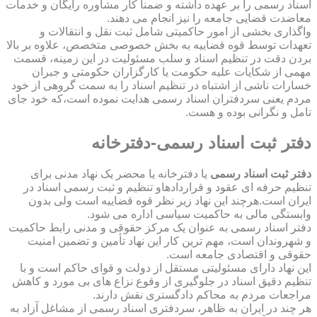
اسناد رسمی را بر عهده داشته و ضمناً کار مشاوره رایگان و خدمات
معاضدت قضایی جامعه را نیز انجام می دهند.
واگذاری بخشی از امور حاکمیتی شامل ثبت نقل و انتقالات و
تعهدات توسط قوه قضاییه به بخش خصوصی متخصص، علاوه بر بالا
بردن دقت در تنظیم اسناد و سلب مسئولیت در این زمینه، قسمت
مهمی از شکایات علیه حکومت یا کارگزاران حکومتی و جبران
خسارات ناشی از اشتباه در تنظیم اسناد را به سمت گروهی از خود
مردم یعنی سردفتران اسناد رسمی هدایت نموده است،که خود جای
تامل و نگرانی بوده و هست.
دفتر ثبت اسناد رسمی-دفترخانه
دفتر ثبت اسناد رسمی
یا دفترخانه یا محضر یک نهاد مدنی برای
تنظیم حرفه ای عقود و قراردادهاو تنظیم و ثبت رسمی اسناد در
ایران است.هرچند این نهاد زیر نظر قوه قضاییه است ولی بدون
وابستگی مالی به حاکمیت سیاسی اداره می شود.
دفتر اسناد رسمی به عنوان یک مرکز حقوقی و مدنی رابط حاکمیت
و شهروندان است، مهم ترین کار این نهاد تأمین و تضمین امنیت
حقوقی و اقتصادی جامعه است.
این نهاد دارای مسئولیتی مستقل از دولت و قوای حاکم است و با
تنظیم دقیق اسناد در جلوگیری از وقوع نزاع های بی مورد و کاهش
مراجعات مردم به محاکم دادگستری نقش دارند.
هر چند در ایران به ظاهر، سردفتری اسناد رسمی از مشاغل آزاد به