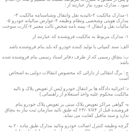
نمود ، مدارک مورد نیاز عبارتند از :
۱-مدارک مالکیت ۲-تائیدیه نقل وانتقال وشناسنامه مالکیت ۳-
مدارک هویتی وشخصی ونظام وظیفه ۴-عوارض سالیانه خودرو ۵-
مالیات نقل و انتقال ۶- بیمه نامه شخص ثالث معتبر ۷-کارت سوخت
۱- مدارک مربوط به مالکیت فروشنده که عبارتند از
الف: سند کمپانی یا تولید کننده خودرو که باید بنام فروشنده باشد
ب: بنچاق رسمی که از طرف دفاتر اسناد رسمی بنام فروشنده شده
باشد
ج : برگ انتقالی از دارائی که مخصوص انتقالات دولتی به اشخاص
است
د: اجرائیه دادگاه ها بر انتقال خودرو (پس از تعویض پلاک و تائید
مالکیت محکوم علیه واخذ استعلام از راهنمائی )
ه- گواهی مراکز تعویض پلاک مبنی بر تعویض پلاک خودرو بنام
فروشنده قبل از ۲۳/۰۷/۸۴ که طبق تائید سازمان ثبت نیاز به بنچاق
ندارد و سند ماقبل کفایت می نماید.
گرچه وظیفه کنترل اصالت خودرو وتائید مدارک طبق ماده ۲۰ به