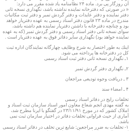
آن روزگار پی برد. ماده ۲۴ نظامنامه یاد شده مقرر می دارد:
« در صورتی كه دفترخانه نماینده نداشته باشد، نگهداری نسخه ثانی
دفتر نماینده و دفتر عایدات و دفتر گردش تمبر و دفتر ثبت مكاتبات
مندرج در ماده ۲۳ قانون دفتر اسناد رسمی به عهده دفتریار خواهد
بود و چنانچه دفترخانه با داشتن دفتریار نماینده هم داشته باشد،
سوای نسخه ثانی دفتر اسناد رسمی و دفتر گردش تمبر (كه به عهده
نماینده خواهد بود) نگهداری سایر دفاتر فوق به عهده دفتریار است .
اینك به طور اختصار به شرح وظایف چهارگانه نمایندگان اداره ثبت
كل در دفترخانه ها پرداخته می شود.
۱ـ نگهداری نسخه ثانی دفتر ثبت اسناد رسمی
۲ـ نگهداری دفتر گردش تمبر
۳ ـ دریافت وجوه تودیعی مراجعان
۴ ـ امضاء سند
تخلفات رایج در دفاتر اسناد رسمی
به گفته مهدی انجم شعاع معاون امور اسناد سازمان ثبت اسناد و
املاک کشور که در مورخ ۲۳/۱۱/۹۱ در گفتگو با ایرنا مطرح شد،
آماری از حیث فراوانی تخلفات دفاتر در اختیار سازمان ثبت نمی
باشد.
۱- تخلفات به ضرر مراجعین: شایع ترین تخلف در دفاتر اسناد رسمی