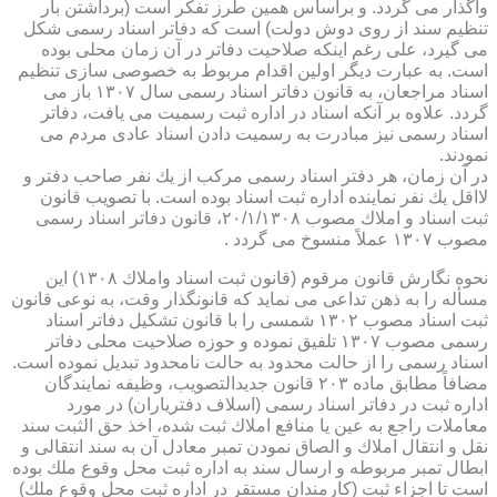
واگذار می گردد. و براساس همین طرز تفكر است (برداشتن بار
تنظیم سند از روی دوش دولت) است كه دفاتر اسناد رسمی شكل
می گیرد، علی رغم اینكه صلاحیت دفاتر در آن زمان محلی بوده
است. به عبارت دیگر اولین اقدام مربوط به خصوصی سازی تنظیم
اسناد مراجعان، به قانون دفاتر اسناد رسمی سال ۱۳۰۷ باز می
گردد. علاوه بر آنكه اسناد در اداره ثبت رسمیت می یافت، دفاتر
اسناد رسمی نیز مبادرت به رسمیت دادن اسناد عادی مردم می
نمودند.
در آن زمان، هر دفتر اسناد رسمی مركب از یك نفر صاحب دفتر و
لااقل یك نفر نماینده اداره ثبت اسناد بوده است. با تصویب قانون
ثبت اسناد و املاك مصوب ۲۰/۱/۱۳۰۸، قانون دفاتر اسناد رسمی
مصوب ۱۳۰۷ عملاً منسوخ می گردد .
نحوه نگارش قانون مرقوم (قانون ثبت اسناد واملاك ۱۳۰۸) این
مسأله را به ذهن تداعی می نماید كه قانونگذار وقت، به نوعی قانون
ثبت اسناد مصوب ۱۳۰۲ شمسی را با قانون تشكیل دفاتر اسناد
رسمی مصوب ۱۳۰۷ تلفیق نموده و حوزه صلاحیت محلی دفاتر
اسناد رسمی را از حالت محدود به حالت نامحدود تبدیل نموده است.
مضافاً مطابق ماده ۲۰۳ قانون جدیدالتصویب، وظیفه نمایندگان
اداره ثبت در دفاتر اسناد رسمی (اسلاف دفتریاران) در مورد
معاملات راجع به عین یا منافع املاك ثبت شده، اخذ حق الثبت سند
نقل و انتقال املاك و الصاق نمودن تمبر معادل آن به سند انتقالی و
ابطال تمبر مربوطه و ارسال سند به اداره ثبت محل وقوع ملك بوده
است تا اجزاء ثبت (كارمندان مستقر در اداره ثبت محل وقوع ملك)