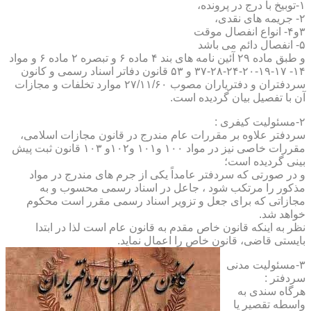
۱-توبیخ با درج در پرونده،
۲- جریمه های نقدی،
۳و۴- انواع انفصال موقت
۵- انفصال دائم می باشد
و طبق ماده ۲۹ آئین نامه های بند ۴ ماده ۶ و تبصره ۲ ماده ۶ و مواد
۱۴- ۱۷-۱۹-۲۰-۲۴-۲۸-۳۷ و ۵۳ قانون دفاتر اسناد رسمی و کانون
سردفتران و دفتریاران مصوب ۲۷/۱۱/۶۰ موارد تخلفات و مجازات
آن با تفصیل بیان گردیده است.
۲-مسئولیت کیفری :
سردفتر علاوه بر مقررات عام مندرج در قانون مجازات اسلامی،
مقررات خاصی نیز در مواد ۱۰۰ و۱۰۱ و۱۰۲و ۱۰۳ قانون ثبت پیش
بینی گردیده است؛
و در صورتی که سردفتر عامداً یکی از جرم های مندرج در مواد
مذکور را مرتکب شود ، جاعل در اسناد رسمی محسوب و به
مجازاتی که برای جعل و تزویر اسناد رسمی مقرر است محکوم
خواهد شد.
نظر به اینکه قانون خاص مقدم به قانون عام است لذا در ابتدا
بایستی قاضی، قانون خاص را اعمال نماید.
۳-مسئولیت مدنی
سردفتر :
هرگاه سندی به
واسطه تقصیر یا