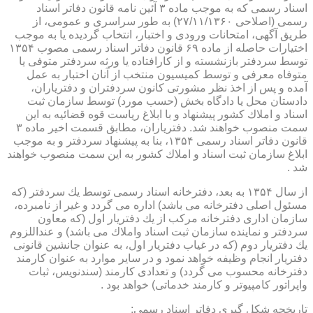
اسناد رسمی كه به موجب ماده ۳ آئین نامه قانون دفاتر اسناد
رسمی (اصلاحی ۲۷/۱۱/۱۳۶۰) به طور سراسری و عمومی، از
طریق آگهی، امتحانات ورودی و اختبار، انتخاب گردیده یا به موجب
اختیارات حاصله از ماده ۶۹ قانون دفاتر اسناد رسمی مصوب ۱۳۵۴
توسط سردفتر بازنشسته و از كارافتاده یا ورثه سردفتر متوفی یا
متوفاه معرفی و توسط كمیسیون منتخب از آنان اختبار به عمل
آمده و پس از اخذ نظر مشورتی كانون سردفتران و دفتریاران،
دادستان محل یا دادگاه بخش (حسب مورد) توسط سازمان ثبت
اسناد و املاك كشور پیشنهاد و با ابلاغ ریاست قوه قضائیه به این
سمت منصوب خواهند شد. دفتریاران، مطابق قسمت اخیر ماده ۳
قانون دفاتر اسناد رسمی ۱۳۵۴، بنا به پیشنهاد سردفتر و به موجب
ابلاغ سازمان ثبت اسناد و املاك كشور به این سمت منصوب خواهند
شد .
از سال ۱۳۵۴ به بعد، دفترخانه اسناد رسمی توسط یك سردفتر (كه
مسئول اصلی دفترخانه می باشد) اداره می گردد و غیر از نامبرده،
سازمان اداری دفترخانه مركب از یك دفتریار اول (كه معاون
سردفتر و نماینده سازمان ثبت اسناد واملاك می باشد) و عنداللزوم
یك دفتریار دوم (كه در غیاب دفتریار اول، به عنوان جانشین قانونی
دفتریار انجام وظیفه خواهد نمود و در سایر موارد به عنوان كارمند
دفترخانه محسوب می گردد) و تعدادی كارمند (سندنویس، ثبات
واپراتور كامپیوتر و كارمند خدماتی) خواهد بود .
تاریخچه شكل گیری دفاتر اسناد رسمی: