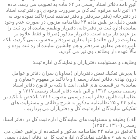
آئین نامه دفاتر اسناد رسمی در ۶۴ ماده به تصویب می رسد. ماده
۱۹ آئین نامه مرقوم كماكان بر ضرورت وجودی دو دفتر ثبت اسناد
در دفترخانه (دفتر سردفتر و دفتر نماینده ثبت) تأكید نموده بود. به
همین دلیل، بر طبق ماده ۲۴ نظامنامه مزبور، در صورت عدم وجود
نماینده اداره ثبت در دفترخانه، دفتریار وظیفه نماینده اداره ثبت را
نیز عهده دار بوده است. دفتریار مذكور (صرفاً و فقط علاوه بر
معاونت در این حالت) تنها معاون سردفتر محسوب نمی گردید، بلكه
نامبرده هم معاون سردفتر و هم جانشین نماینده اداره ثبت بوده و
مآلاً عهده دار وظائف وی نیز می گردید.
وظایف و مسئولیت دفتریاران و نمایندگان اداره ثبت:
با پذیرش تفكیك نقش دفتریاران (معاونان سران دفاتر و عوامل
درون نهادی دفاتر اسناد رسمی) و با تأكید بر مفهوم «معاون و
نماینده» در قسمت های قبلی، اینك با تكیه بر قانون دفاتر اسناد
رسمی مصوب ۱۳۱۶ و آئین نامه دفاتر اسناد رسمی ۱۳۱۷ و
نظامنامه قانون دفاتر اسناد رسمی مصوب ۱۳۱۶ بالاخص با تأكید بر
ماده ۲۴ و ۲۵ نظامنامه مذكور به شرح وظائف و مسئولیت های
تفكیكی نمایندگان اداره ثبت كل و دفتریاران می پردازیم .
الف) وظیفه و مسئولیت های نمایندگان اداره ثبت كل در دفاتر اسناد
رسمی (۱۳۱۰ ـ ۱۳۵۴)
با تدقیق در ماده ۲۴ نظامنامه مذكور و استفاده از براهین عقلی می
توان به شرح وظایف نمایندگان اداره ثبت كل در دفاتر اسناد رسمی