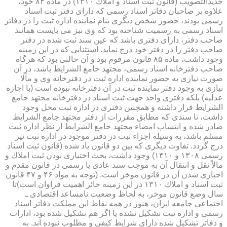
جدیدالتصویب (قانون ثبت اسناد و املاك ۱۳۱۰) در ماده ۸۴ خود،
علاوه بر صاحبان دفاتر اسناد رسمی كه دارای دفتر ثبت اسناد
رسمی بودند، حضور شخص دیگری بنام نماینده اداره ثبت را در دفاتر
اسناد رسمی به رسمیت شناخته بود كه وی نیز می بایست همانند
صاحب دفتر، دارای دفتری باشد كه عین سند ثبت شده در دفتر
صاحب دفتر را در دفتر خود درج نماید. استثنایی كه در این زمینه
وجود داشت، ماده ۸۵ قانون مرقوم بود و آن حالتی بود كه هرگاه
صاحب دفترخانه اسناد رسمی، مجتهد جامع الشرایط باشد، در آن
صورت نیازی به حضور نماینده اداره ثبت در دفترخانه وی و مآلا
نیازی به وجود دفتر نماینده ثبت در آن دفترخانه نبوده است (با اجازه
عدلیه) بلكه دفتری واحد جهت ثبت اسناد در دفترخانه مجتهد جامع
الشرایط قرار داشته و همچنین دفتری در اداره ثبت محل وجود
داشت، تا سندی كه مطابق مقررات از دفتر مجتهد جامع الشرایط
صادر شده و انتساب امضاء مجتهد جامع الشرایط از نظر اداره ثبت
مسلم باشد، به وسیله اجزاء ثبت در دفتر موجود در اداره ثبت نیز
درج گردد. تفاوت دیگری كه بین دو قانون یاد شده (قانون ثبت اسناد
رسمی ۱۳۰۸ و ۱۳۱۰) وجود داشت، بحث اختیاری بودن ثبت املاك و
مالاً نقل و انتقال آن به موجب سند عادی یا رسمی در قانون مقدم و
اجباری شدن آن در قانون موخر است. (توجه به مواد ۴۶ و ۴۷ قانون
ثبت اسناد و املاك ۱۳۱۰ در این زمینه حائز اهمیت فراوان است)تا
سال وضع قانون موخر، به لحاظ وضعیت نامساعد اقتصادی ـ
اجتماعی جامعه ایران، هنوز در همه نقاط این مملكت دفاتر اسناد
رسمی و اداره ثبت تشكیل نشده یا اگر هم تشكیل شده بود، ادارات
و دفاتر تشكیل شده دارای شرایط كیفی و مطلوب نبوده اند. به