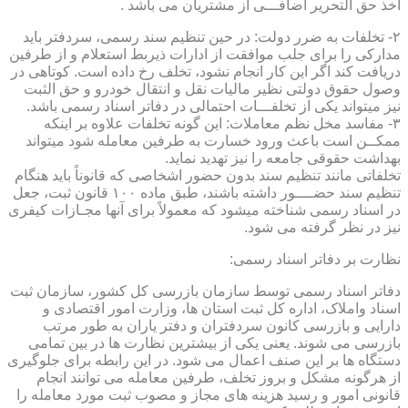
اخذ حق التحریر اضافـــی از مشتریان می باشد .
۲- تخلفات به ضرر دولت: در حین تنظیم سند رسمی، سردفتر باید
مدارکی را برای جلب موافقت از ادارات ذیربط استعلام و از طرفین
دریافت کند اگر این کار انجام نشود، تخلف رخ داده است. کوتاهی در
وصول حقوق دولتی نظیر مالیات نقل و انتقال خودرو و حق الثبت
نیز میتواند یکی از تخلفـــات احتمالی در دفاتر اسناد رسمی باشد.
۳- مفاسد مخل نظم معاملات: این گونه تخلفات علاوه بر اینکه
ممکــن است باعث ورود خسارت به طرفین معامله شود میتواند
بهداشت حقوقی جامعه را نیز تهدید نماید.
تخلفاتی مانند تنظیم سند بدون حضور اشخاصی که قانوناً باید هنگام
تنظیم سند حضــــور داشته باشند، طبق ماده ۱۰۰ قانون ثبت، جعل
در اسناد رسمی شناخته میشود که معمولاً برای آنها مجـازات کیفری
نیز در نظر گرفته می شود.
نظارت بر دفاتر اسناد رسمی:
دفاتر اسناد رسمی توسط سازمان بازرسی کل کشور، سازمان ثبت
اسناد واملاک، اداره کل ثبت استان ها، وزارت امور اقتصادی و
دارایی و بازرسی کانون سردفتران و دفتر یاران به طور مرتب
بازرسی می شوند. یعنی یکی از بیشترین نظارت ها در بین تمامی
دستگاه ها بر این صنف اعمال می شود. در این رابطه برای جلوگیری
از هرگونه مشکل و بروز تخلف، طرفین معامله می توانند انجام
قانونی امور و رسید هزینه های مجاز و مصوب ثبت مورد معامله را