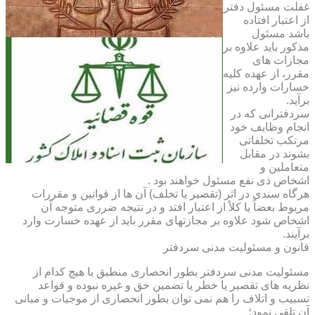
غفلت مسئول دفتر
از اعتبار افتاده
باشد مسئول
مذکور باید علاوه بر
مجازات های
مقرر، از عهده کلیه
خسارات وارده نیز
برآید.
سردفترانی که در
انجام وظایف خود
مرتکب تخلفاتی
بشوند در مقابل
متعاملین و
اشخاص ذی نفع مسئول خواهند بود .
هرگاه سندی در اثر (تقصیر یا تخلف) آن ها از قوانین و مقررات
مربوط بعضاً یا کلاً از اعتبار افتد و در نتیجه ضرری متوجه آن
اشخاص شود علاوه بر مجازتهای مقرر باید از عهده خسارت وارد
برآیند.
قانون و مسئولیت مدنی سردفتر
مسئولیت مدنی سردفتر بطور انحصاری منطبق با هیچ کدام از
نظریه های تقصیر یا خطر یا تضمین حق و غیره نبوده و قواعد
تسبیب و اتلاف را هم نمی توان بطور انحصاری از موجبات و مبانی
آن تلقی نمود؛