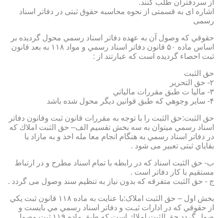
از سردفتران طلب کنند.
اشاره ای به قسمتی از نحوه محاسبه حقوق ثبتی در دفاتر اسناد
رسمی
حقوقي كه وصول آن به عهده دفاتر اسناد رسمي محول گرديده بر
اساس ماده ۵۰ قانون دفاتر اسناد رسمي و مواد ۱۱۸ به بعد قانون
ثبت احصاء گرديده است كه عبارتند از :
حق الثبت
۲- حق التحرير
۳- ماليا ت طبق مقررات مالياتي
۴- ساير وجوهي كه طبق قوانين ديگر محول شده باشد
حق الثبت:حق الثبت را با توجه به مقررات قانون ثبت وقانون دفاتر
اسناد رسمي ميتوان به سه بخش تقسيم الف– حق الثبت املاك كه
در دفاتر اسناد رسمي به هنگام انجام معا مله اخذ و به مازاد يا
بقاياي ثبتی تعبیر می شود .
ب- حق الثبت اسناد كه در رابطه با تمام اسناد مطرح و در ارتباط
مستقيم با كار دفاتر است .
ج - حق الثبت متفرقه كه بدون نياز به تنظیم سند وصول می گردد .
بخش اول – حق الثبت املاک:با عنايت به ماده ۱۱۸ قانون ثبت يكي
از حقوقي كه در ادارات ثبـت و دفاتر اسناد رسمي مي بايست و
صول گردد حق الثبت املاك است كه طبق ماده ۱۱۹ ثبت وصول