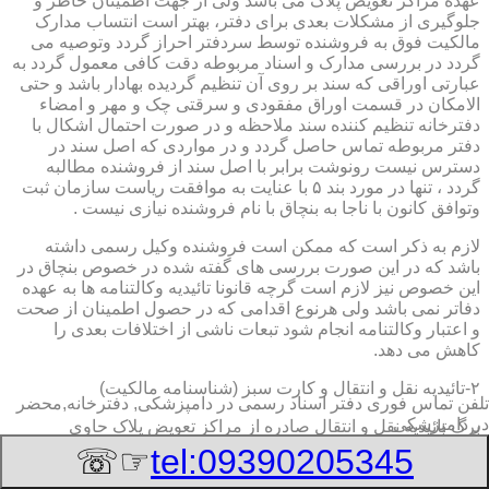
عهده مراکز تعویض پلاک می باشد ولی از جهت اطمینان خاطر و
جلوگیری از مشکلات بعدی برای دفتر، بهتر است انتساب مدارک
مالکیت فوق به فروشنده توسط سردفتر احراز گردد وتوصیه می
گردد در بررسی مدارک و اسناد مربوطه دقت کافی معمول گردد به
عبارتی اوراقی که سند بر روی آن تنظیم گردیده بهادار باشد و حتی
الامکان در قسمت اوراق مفقودی و سرقتی چک و مهر و امضاء
دفترخانه تنظیم کننده سند ملاحظه و در صورت احتمال اشکال با
دفتر مربوطه تماس حاصل گردد و در مواردی که اصل سند در
دسترس نیست رونوشت برابر با اصل سند از فروشنده مطالبه
گردد ، تنها در مورد بند ۵ با عنایت به موافقت ریاست سازمان ثبت
وتوافق کانون با ناجا به بنچاق با نام فروشنده نیازی نیست .
لازم به ذکر است که ممکن است فروشنده وکیل رسمی داشته
باشد که در این صورت بررسی های گفته شده در خصوص بنچاق در
این خصوص نیز لازم است گرچه قانونا تائیدیه وکالتنامه ها به عهده
دفاتر نمی باشد ولی هرنوع اقدامی که در حصول اطمینان از صحت
و اعتبار وکالتنامه انجام شود تبعات ناشی از اختلافات بعدی را
کاهش می دهد.
۲-تائیدیه نقل و انتقال و کارت سبز (شناسنامه مالکیت)
تلفن تماس فوری
دفتر اسناد رسمی در دامپزشکی, دفترخانه,محضر
در دامپزشکی
برگ تائیدیه نقل و انتقال صادره از مراکز تعویض پلاک حاوی
مشخصات کامل خودرو اعم از نوع ، سیستم ، مدل ، رنگ ، شماره
☞☏
tel:09390205345
موتور و شاسی ، تیپ و بخصوس شماره شناسه خودرو ( VIN ) در
صدر صفحه و مشخصات فروشنده و خریدار اعم از مشخصات