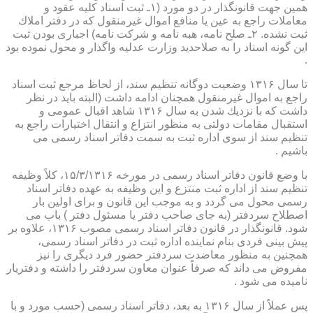
همین جهت قانونگذار در دو مورد (۱ـ ثبت اسناد كلیه عقود و
معاملات راجع به عین یا منافع اموال غیرمنقول كه در دفتر املاك
ثبت نشده. ۲ـ صلح نامه، هبه نامه و شركت نامه) اجباری بودن ثبت
این گونه اسناد را به صلاحدید وزارت عدلیه واگذار و محول نموده بود
.
تا سال ۱۳۱۶ وضعیت دوگانه تنظیم سند، از لحاظ مرجع ثبت اسناد
راجع به اموال غیرمنقول همچنان ادامه داشت (البته باید در نظر
داشت كه با نزدیك شدن به سال ۱۳۱۶ شاهد اقبال عمومی و
استقبال مقامات دولتی به منظور انتزاع و انتقال اختیارات راجع به
تنظیم سند از سوی اداره ثبت به سمت دفاتر اسناد رسمی می
باشیم .
با وضع قانون دفاتر اسناد رسمی در مورخه ۱۵/۳/۱۳۱۶، كلاً وظیفه
تنظیم سند از اداره ثبت منتزع و این وظیفه به عهده دفاتر اسناد
رسمی محول می گردد و به موجب این قانون و برای اولین بار
اصطلاح سردفتر (به جای صاحب دفتر یا مسئول دفتر ) باب می
شود. قانونگذار در قانون دفاتر اسناد رسمی مصوب ۱۳۱۶، علاوه بر
پیش بینی فردی بنام نماینده اداره ثبت در دفاتر اسناد رسمی،
همچنین به منظور معاضدت سردفتر حضور فرد دیگری را نیز
مفروض می داند كه صرفاً عنوان معاون سردفتر را داشته و دفتریار
نامیده می شود .
پس عملاً از سال ۱۳۱۶ به بعد، دفاتر اسناد رسمی (حسب مورد و با