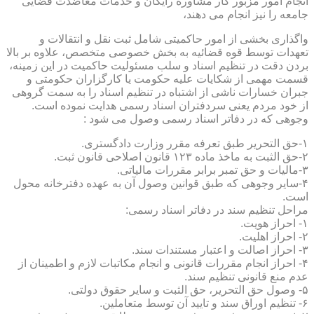
انجام امور مزبور کار مشاوره رایگان و خدمات معاضدت قضایی
جامعه را نیز انجام می دهند،
واگذاری بخشی از امور حاکمیتی شامل ثبت نقل و انتقالات و
تعهدات توسط قوه قضائیه به بخش خصوصی متخصص، علاوه بر بالا
بردن دقت در تنظیم اسناد و سلب مسئولیت حاکمیت در این زمینه،
قسمت مهمی از شکایات علیه حکومت یا کارگزاران حکومتی و
جبران خسارات ناشی از اشتباه در تنظیم اسناد را به سمت گروهی
از خود مردم یعنی سردفتران اسناد رسمی هدایت نموده است.
وجوهی که در دفاتر اسناد رسمی وصول می شود :
۱-حق التحریر طبق تعرفه مقرر وزارت دادگستری.
۲-حق الثبت به ماخذ ماده ۱۲۳ قانون اصلاحی قانون ثبت.
۳-مالیات و حق تمبر برابر مقررات مالیاتی.
۴-سایر وجوهی که طبق قوانین وصول آن به عهده دفترخانه محول
است.
مراحل تنظیم سند در دفاتر اسناد رسمی:
۱- احراز هویت.
۲- احراز اهلیت.
۳- احراز اصالت و اعتبار مستندات سند.
۴- احراز انجام مقررات قانونی و انجام مکاتبات لازم و اطمینان از
عدم منع قانونی تنظیم سند.
۵- وصول حق التحریر، حق الثبت و سایر حقوق دولتی.
۶- تنظیم اوراق سند و تایید آن توسط متعاملین.