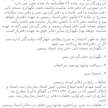
آن روزگار پی برد. ماده ۲۴ نظامنامه یاد شده مقرر می دارد:
« در صورتی كه دفترخانه نماینده نداشته باشد، نگهداری نسخه ثانی
دفتر نماینده و دفتر عایدات و دفتر گردش تمبر و دفتر ثبت مكاتبات
مندرج در ماده ۲۳ قانون دفتر اسناد رسمی به عهده دفتریار خواهد
بود و چنانچه دفترخانه با داشتن دفتریار نماینده هم داشته باشد،
سوای نسخه ثانی دفتر اسناد رسمی و دفتر گردش تمبر (كه به عهده
نماینده خواهد بود) نگهداری سایر دفاتر فوق به عهده دفتریار است .
اینك به طور اختصار به شرح وظایف چهارگانه نمایندگان اداره ثبت
كل در دفترخانه ها پرداخته می شود.
۱ـ نگهداری نسخه ثانی دفتر ثبت اسناد رسمی
۲ـ نگهداری دفتر گردش تمبر
۳ ـ دریافت وجوه تودیعی مراجعان
۴ ـ امضاء سند
تخلفات رایج در دفاتر اسناد رسمی
به گفته مهدی انجم شعاع معاون امور اسناد سازمان ثبت اسناد و
املاک کشور که در مورخ ۲۳/۱۱/۹۱ در گفتگو با ایرنا مطرح شد،
آماری از حیث فراوانی تخلفات دفاتر در اختیار سازمان ثبت نمی
باشد.
۱- تخلفات به ضرر مراجعین: شایع ترین تخلف در دفاتر اسناد رسمی