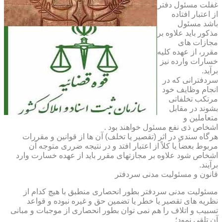
غفلت مسئول دفتر
از اعتبار افتاده
باشد مسئول
مذکور باید علاوه بر
مجازات های
مقرر، از عهده کلیه
خسارات وارده نیز
برآید.
سردفترانی که در
انجام وظایف خود
مرتکب تخلفاتی
بشوند در مقابل
متعاملین و
اشخاص ذی نفع مسئول خواهند بود .
هرگاه سندی در اثر (تقصیر یا تخلف) آن ها از قوانین و مقررات
مربوط بعضاً یا کلاً از اعتبار افتد و در نتیجه ضرری متوجه آن
اشخاص شود علاوه بر مجازتهای مقرر باید از عهده خسارت وارد
برآیند.
قانون و مسئولیت مدنی سردفتر
مسئولیت مدنی سردفتر بطور انحصاری منطبق با هیچ کدام از
نظریه های تقصیر یا خطر یا تضمین حق و غیره نبوده و قواعد
تسبیب و اتلاف را هم نمی توان بطور انحصاری از موجبات و مبانی
آن تلقی نمود؛