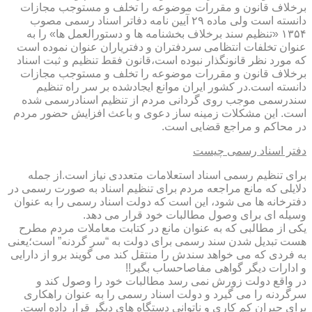
برخلاف قانون و مقررات موضوعه را تخلف و مستوجب مجازات
دانسته است ولی ماده ۲۹ آیین نامه دفاتر اسناد رسمی مصوب
۱۳۵۴ «تنظیم سند برخلاف بخشنامه ها و دستورالعمل ها» را به
عنوان تخلفات انتظامی سردفتران و دفتریاران عنوان نموده است
که مورد نظر قانونگذار نبوده است،قانون فقط تنظیم و ثبت اسناد
برخلاف قانون و مقررات موضوعه را تخلف و مستوجب مجازات
دانسته است.در کشور ایران موانع ایجادشده بر سر راه تنظیم
سندرسمی موجب روی گردانی مردم از تنظیم اسنادرسمی شده
است. این مشکلات زمینه ساز دعوی و باعث افزایش حضور مردم
در محاکم و مراجع قضایی است.
دفتر اسناد رسمی چیست
برای تنظیم رسمی اسناد استعلامات متعددی نیاز است.از جمله
دلایلی که مانع مراجعه مردم برای تنظیم اسناد به صورت رسمی در
دفترخانه ها می شود، این است که دولت اسناد رسمی را به عنوان
وسیله ای برای وصول مطالبات خود قرار می دهد.
یکی از مطالبی که به عنوان مانع در کتابت معاملات مردم مطرح
هست تبدیل شدن سند رسمی برای دولت به “سر گردنه” است؛یعنی
به فردی که می خواهد سندش را منتقل کند می گویند برو از دارایی
و ادارات دیگر گواهی مفاصاحساب بگیر!!
در واقع دولت زورش نمی رسد مطالبات خود را وصول کند و
سرگردنه را می گیرد و دولت اسناد رسمی را به عنوان راهکاری
برای جبران کم کاری و ناتوانی دستگاه های دیگر قرار داده است.