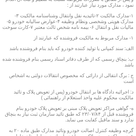
نمود ، مدارک مورد نیاز عبارتند از :
۱-مدارک مالکیت ۲-تائیدیه نقل وانتقال وشناسنامه مالکیت ۳-
مدارک هویتی وشخصی ونظام وظیفه ۴-عوارض سالیانه خودرو ۵-
مالیات نقل و انتقال ۶- بیمه نامه شخص ثالث معتبر ۷-کارت سوخت
۱- مدارک مربوط به مالکیت فروشنده که عبارتند از
الف: سند کمپانی یا تولید کننده خودرو که باید بنام فروشنده باشد
ب: بنچاق رسمی که از طرف دفاتر اسناد رسمی بنام فروشنده شده
باشد
ج : برگ انتقالی از دارائی که مخصوص انتقالات دولتی به اشخاص
است
د: اجرائیه دادگاه ها بر انتقال خودرو (پس از تعویض پلاک و تائید
مالکیت محکوم علیه واخذ استعلام از راهنمائی )
ه- گواهی مراکز تعویض پلاک مبنی بر تعویض پلاک خودرو بنام
فروشنده قبل از ۲۳/۰۷/۸۴ که طبق تائید سازمان ثبت نیاز به بنچاق
ندارد و سند ماقبل کفایت می نماید.
گرچه وظیفه کنترل اصالت خودرو وتائید مدارک طبق ماده ۲۰ به