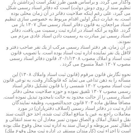
واگذار می گردد. و براساس همین طرز تفكر است (برداشتن بار
تنظیم سند از روی دوش دولت) است كه دفاتر اسناد رسمی شكل
می گیرد، علی رغم اینكه صلاحیت دفاتر در آن زمان محلی بوده
است. به عبارت دیگر اولین اقدام مربوط به خصوصی سازی تنظیم
اسناد مراجعان، به قانون دفاتر اسناد رسمی سال ۱۳۰۷ باز می
گردد. علاوه بر آنكه اسناد در اداره ثبت رسمیت می یافت، دفاتر
اسناد رسمی نیز مبادرت به رسمیت دادن اسناد عادی مردم می
نمودند.
در آن زمان، هر دفتر اسناد رسمی مركب از یك نفر صاحب دفتر و
لااقل یك نفر نماینده اداره ثبت اسناد بوده است. با تصویب قانون
ثبت اسناد و املاك مصوب ۲۰/۱/۱۳۰۸، قانون دفاتر اسناد رسمی
مصوب ۱۳۰۷ عملاً منسوخ می گردد .
نحوه نگارش قانون مرقوم (قانون ثبت اسناد واملاك ۱۳۰۸) این
مسأله را به ذهن تداعی می نماید كه قانونگذار وقت، به نوعی قانون
ثبت اسناد مصوب ۱۳۰۲ شمسی را با قانون تشكیل دفاتر اسناد
رسمی مصوب ۱۳۰۷ تلفیق نموده و حوزه صلاحیت محلی دفاتر
اسناد رسمی را از حالت محدود به حالت نامحدود تبدیل نموده است.
مضافاً مطابق ماده ۲۰۳ قانون جدیدالتصویب، وظیفه نمایندگان
اداره ثبت در دفاتر اسناد رسمی (اسلاف دفتریاران) در مورد
معاملات راجع به عین یا منافع املاك ثبت شده، اخذ حق الثبت سند
نقل و انتقال املاك و الصاق نمودن تمبر معادل آن به سند انتقالی و
ابطال تمبر مربوطه و ارسال سند به اداره ثبت محل وقوع ملك بوده
است تا اجزاء ثبت (كارمندان مستقر در اداره ثبت محل وقوع ملك)