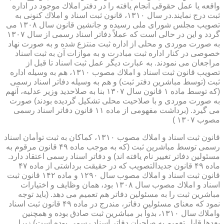
واقعه یا عمل حقوقی انجام یافته را در دفتر املاك موجود در اداره
ثبت درج نمایند.در سال ۱۳۱۰، قانون ثبت اسناد و املاك كنونی به
تصویب مجلس شورای ملی رسیده و جانشین قانون سال ۱۳۰۸ می
گردد و این در حالی است كه عملاً دفاتر اسناد رسمی از سال ۱۳۰۷
به صورت موردی و محلی از اداره ثبت منتزع شده و به صورت نهاد
خصوصی در كنار اداره ثبت مبادرت و به موازات آن به ثبت اسناد
مراجعان می نمودند. به عبارت دیگر عمل ثبت اسناد تا قبل از
تصویب قانون ثبت اسناد و املاك مصوب ۱۳۱۰، هم به وسیله اداره
ثبت (توسط مباشرین دفتر ثبت) و هم به وسیله دفاتر اسناد رسمی
(كه توسط ماده ۱ قانون سال ۱۳۰۷ بنا به صلاحدید وزیر عدلیه، آنهم
به صورت موردی و با صلاحیت محلی تشكیل گردیده بودند) صورت
می گیرد. (برداشت مفهومی از ماده ۱۱ قانون دفاتر اسناد رسمی
مصوب ۱۳۰۷ )
قانون ثبت اسناد و املاك مصوب ۱۳۱۰، كماكان به ثبت توأمان اسناد
رسمی توسط مباشرین ثبت (كه به موجب ماده ۴۹ قانون مرقوم به
مسئولین دفاتر تغییر نام یافته اند) و دفاتر اسناد رسمی اعتقاد دارد.
ماده ۴۹ قانون جدیدالتصویب كه در حقیقت برداشتی از ماده ۴۷
قانون ثبت اسناد و املاك مصوب سال ۱۲۹۰ و ماده ۱۴۲ قانون ثبت
اسناد و املاك مصوب سال ۱۳۰۸ بود، همان وظایف و اختیارات
مباشرین ثبت را به مسئولین دفاتر هم تعمیم می دهد. (باید توجه
نمود كه معنای مسئولین دفاتر، مندرج در ماده ۴۹ قانون ثبت اسناد
واملاك سال ۱۳۱۰، بدواً بر مباشرین ثبت صادق بوده و همچنین
بعدها قابل تعمیم به صاحبان دفاتر اسناد رسمی بوده است) زیرا