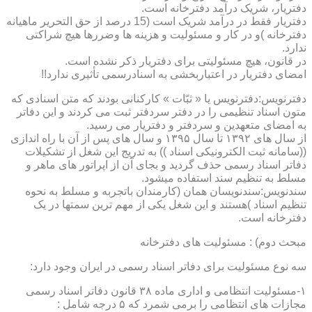
دفتریار، شریک درآمد دفترخانه است.
دفتریار فقط در درآمد شریک است (15 درصد از حق التحریر ماهیانه
دفترخانه )و در کار و مسئولیت و هزینه ها وضررها هیچ شراکتی
ندارد.
در قانون، هیچ مسئولیتی برای دفتریار ذکر نشده است.
امضای دفتریار در اعتباربخشی به اسنادرسمی تأثیری ندارد!!
دفترنویس:دفترنویس یا « ثبّات » کارکنانی بودند که متن اسنادی که
متون اسناد تنظیمی را در دفتر سردفتر ثبت می کردند و این دفاتر
به امضای متعهدین و سردفتر و دفتریار می رسید.
از سال های ۱۳۹۲ تا سال ۱۳۹۵ و سال های پس از آن با راه اندازی
((سامانه ثبت الکترونیکی اسناد )) به تدریج این شغل از تشکیلات
دفاتر اسناد رسمی حذف گردید و بجای آن از اپراتور های ماهر و
مسلط به تنظیم سند استفاده میشود.
سندنویس:سندنویسان همان (کارمندان باتجربه و مسلط به نحوه
تنظیم اسناد )هستند و این شغل یکی از مهم ترین سمتها در یک
دفترخانه است.
مبحث دوم) : مسئولیت های دفترخانه
سه نوع مسئولیت برای دفاتر اسناد رسمی در ایران وجود دارد:
۱-مسئولیت انتظامی و اداری ماده ۳۸ قانون دفاتر اسناد رسمی
مجازات های انتظامی را برمی شمرد که ۵ درجه شامل :