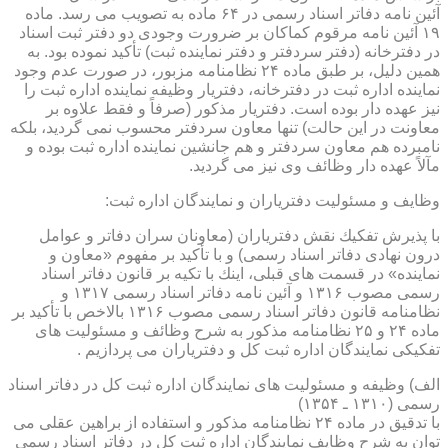
آئین نامه دفاتر اسناد رسمی در ۶۴ ماده به تصویب می رسد. ماده
۱۹ آئین نامه مرقوم كماكان بر ضرورت وجودی دو دفتر ثبت اسناد
در دفترخانه (دفتر سردفتر و دفتر نماینده ثبت) تأكید نموده بود. به
همین دلیل، بر طبق ماده ۲۴ نظامنامه مزبور، در صورت عدم وجود
نماینده اداره ثبت در دفترخانه، دفتریار وظیفه نماینده اداره ثبت را
نیز عهده دار بوده است. دفتریار مذكور (صرفاً و فقط علاوه بر
معاونت در این حالت) تنها معاون سردفتر محسوب نمی گردید، بلكه
نامبرده هم معاون سردفتر و هم جانشین نماینده اداره ثبت بوده و
مآلاً عهده دار وظائف وی نیز می گردید.
وظایف و مسئولیت دفتریاران و نمایندگان اداره ثبت:
با پذیرش تفكیك نقش دفتریاران (معاونان سران دفاتر و عوامل
درون نهادی دفاتر اسناد رسمی) و با تأكید بر مفهوم «معاون و
نماینده» در قسمت های قبلی، اینك با تكیه بر قانون دفاتر اسناد
رسمی مصوب ۱۳۱۶ و آئین نامه دفاتر اسناد رسمی ۱۳۱۷ و
نظامنامه قانون دفاتر اسناد رسمی مصوب ۱۳۱۶ بالاخص با تأكید بر
ماده ۲۴ و ۲۵ نظامنامه مذكور به شرح وظائف و مسئولیت های
تفكیكی نمایندگان اداره ثبت كل و دفتریاران می پردازیم .
الف) وظیفه و مسئولیت های نمایندگان اداره ثبت كل در دفاتر اسناد
رسمی (۱۳۱۰ ـ ۱۳۵۴)
با تدقیق در ماده ۲۴ نظامنامه مذكور و استفاده از براهین عقلی می
توان به شرح وظایف نمایندگان اداره ثبت كل در دفاتر اسناد رسمی