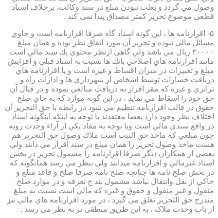
وصول مي گردد و بعلت نبودن مبلغ در سند وكالت، برخلاف اسناد
قطعی موضوع تحریر کمتر مصداق پیدا نمی کند .
۵- اقرارنامه ها ، اين گونه اسناد گاه صرفا اقرارنامه است و حاوي
مسائل مالي نبوده و تحرير آن مورد اتفاق نظر بوده و همان مبلغ
۳۰۰۰۰ ريال مي باشد ولي گاهي ازنظر محتوي يك سند مالي است
مانند اقرارنامه هاي اصلاحي بانك ها نسبت به اسناد قبلي و افزايش
مبلغ و تغييرات در ميزان اقساط و غيره است و يا اقرارنامه هاي
دريافت خسارات توسط اشخاص از شهرداري ها و ادارات راه و
ترابري و غيره كه مقر اقرار به دريافت مبالغي نموده و در قبال آن
حق خود را اسقاط مي نمايد ، در اين گونه موارد كه به جاي صلح
حقوق در قالب اقرارنامه تنظيم مي شود در رابطه با حق التحرير آن
اختلاف نظر وجود دارد بعضا معتقدند با توجه به اينكه اينگونه اسناد
در واقع سندي مالي است وبا توجه به مفاد يكي از آراء وحدت رويه
چون مبلغي كه ماخذ حق الثبت است ملاك وصول حق التحرير هم
هست ماخذ وصول تحرير را همان مبلغ در سند اقرار مي دانند ولي
بعضي از همكاران ديگر صرفا اقرارنامه را مشمول تحرير در بخش
اسناد غيرمالي و اقرارنامه ميدانند ولي بنظر مي رسد همانگونه كه
در بخش صلح نامه ها چنانچه صلح نامه صرفا صلح و فاقد مبلغ و
حاكي از نقل وانتقال نباشد مشمول بند ج تعرفه و در موارد صلح
منقول و غير منقول و حقوق و غيره كه مالي است نسبت به مبلغ
مندرج حق التحرير تعلق مي گيرد ، در مورد اقرارنامه هاي مالي نيز
از باب وحدت ملاک ، به این طریق منطقی تر به نظر می رسد .