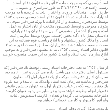
اسناد رسمی كه به موجب ماده ۳ آئین نامه قانون دفاتر اسناد
رسمی (اصلاحی ۲۷/۱۱/۱۳۶۰) به طور سراسری و عمومی، از
طریق آگهی، امتحانات ورودی و اختبار، انتخاب گردیده یا به موجب
اختیارات حاصله از ماده ۶۹ قانون دفاتر اسناد رسمی مصوب ۱۳۵۴
توسط سردفتر بازنشسته و از كارافتاده یا ورثه سردفتر متوفی یا
متوفاه معرفی و توسط كمیسیون منتخب از آنان اختبار به عمل
آمده و پس از اخذ نظر مشورتی كانون سردفتران و دفتریاران،
دادستان محل یا دادگاه بخش (حسب مورد) توسط سازمان ثبت
اسناد و املاك كشور پیشنهاد و با ابلاغ ریاست قوه قضائیه به این
سمت منصوب خواهند شد. دفتریاران، مطابق قسمت اخیر ماده ۳
قانون دفاتر اسناد رسمی ۱۳۵۴، بنا به پیشنهاد سردفتر و به موجب
ابلاغ سازمان ثبت اسناد و املاك كشور به این سمت منصوب خواهند
شد .
از سال ۱۳۵۴ به بعد، دفترخانه اسناد رسمی توسط یك سردفتر (كه
مسئول اصلی دفترخانه می باشد) اداره می گردد و غیر از نامبرده،
سازمان اداری دفترخانه مركب از یك دفتریار اول (كه معاون
سردفتر و نماینده سازمان ثبت اسناد واملاك می باشد) و عنداللزوم
یك دفتریار دوم (كه در غیاب دفتریار اول، به عنوان جانشین قانونی
دفتریار انجام وظیفه خواهد نمود و در سایر موارد به عنوان كارمند
دفترخانه محسوب می گردد) و تعدادی كارمند (سندنویس، ثبات
واپراتور كامپیوتر و كارمند خدماتی) خواهد بود .
تاریخچه شكل گیری دفاتر اسناد رسمی: