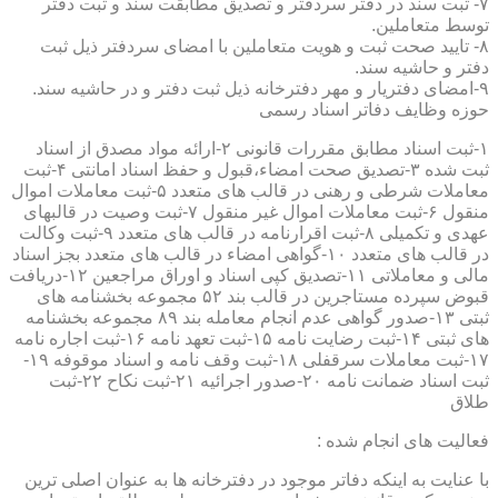
۷- ثبت سند در دفتر سردفتر و تصدیق مطابقت سند و ثبت دفتر
توسط متعاملین.
۸- تایید صحت ثبت و هویت متعاملین با امضای سردفتر ذیل ثبت
دفتر و حاشیه سند.
۹-امضای دفتریار و مهر دفترخانه ذیل ثبت دفتر و در حاشیه سند.
حوزه وظایف دفاتر اسناد رسمی
۱-ثبت اسناد مطابق مقررات قانونی ۲-ارائه مواد مصدق از اسناد
ثبت شده ۳-تصدیق صحت امضاء،قبول و حفظ اسناد امانتی ۴-ثبت
معاملات شرطی و رهنی در قالب های متعدد ۵-ثبت معاملات اموال
منقول ۶-ثبت معاملات اموال غیر منقول ۷-ثبت وصیت در قالبهای
عهدی و تکمیلی ۸-ثبت اقرارنامه در قالب های متعدد ۹-ثبت وکالت
در قالب های متعدد ۱۰-گواهی امضاء در قالب های متعدد بجز اسناد
مالی و معاملاتی ۱۱-تصدیق کپی اسناد و اوراق مراجعین ۱۲-دریافت
قبوض سپرده مستاجرین در قالب بند ۵۲ مجموعه بخشنامه های
ثبتی ۱۳-صدور گواهی عدم انجام معامله بند ۸۹ مجموعه بخشنامه
های ثبتی ۱۴-ثبت رضایت نامه ۱۵-ثبت تعهد نامه ۱۶-ثبت اجاره نامه
۱۷-ثبت معاملات سرقفلی ۱۸-ثبت وقف نامه و اسناد موقوفه ۱۹-
ثبت اسناد ضمانت نامه ۲۰-صدور اجرائیه ۲۱-ثبت نکاح ۲۲-ثبت
طلاق
فعالیت های انجام شده :
با عنایت به اینکه دفاتر موجود در دفترخانه ها به عنوان اصلی ترین