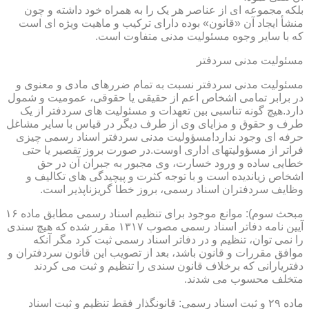
بلکه مجموعه ای از عناصر هر یک را به همراه خود داشته و چون
منشأ ایجاد آن «قانون» بوده دارای ترکیب و ماهیت ویژه ای است
که با سایر وجوه مسئولیت مدنی متفاوت است.
مسئولیت مدنی سردفتر
مسئولیت مدنی سردفتر نسبت به تمام ضررهای مادی و معنوی و
در برابر تمامی اشخاص اعم از حقیقی یا حقوقی، عمومیت و شمول
دارد.هیچ گونه تناسبی بین تعهدات و مسئولیت های سردفتر از یک
طرف و حقوق و مزایای وی از طرف دیگر در قیاس با سایر مشاغل
حرفه ای وجود ندارد!مسؤولیت مدنی سردفتر اسناد رسمی چیزی
فراتر از مسؤولیتهای اداری اوست.در صورت بروز تقصیر یا حتی
خطایی ساده و ورود خسارت، وی مجبور به جبران آن در حق
اشخاص زیاندیده است و با توجه کثرت و پیچیدگی های تکالیف و
وظایف سردفتران اسناد رسمی، بروز خطا گریزناپذیر است.
مبحث سوم): موانع موجود برای تنظیم اسناد رسمی مطابق ماده ۱۶
آیین نامه دفاتر اسناد رسمی مصوب ۱۳۱۷ مقرر شده که هیچ سندی
را نمی توان، تنظیم و در دفاتر اسناد رسمی ثبت کرد مگر آنکه
موافق مقررات و قانون باشد، بعد از تصویب این قانون سردفتران و
دفتریارانی که برخلاف قانون سندی را تنظیم و ثبت می کردند
متخلف محسوب می شدند.
ماده ۲۹ و ثبت اسناد رسمی: قانونگذار فقط تنظیم و ثبت اسناد