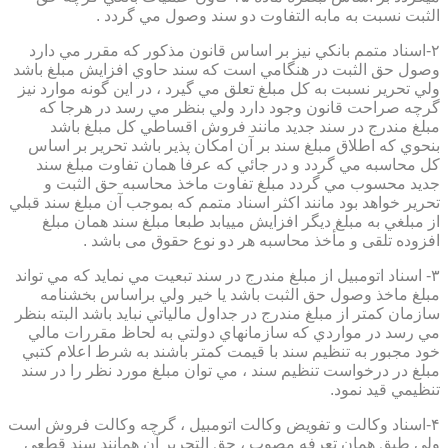
الثبت نسبت به مابه التفاوت دو سند وصول مي گردد .
۲-اسناد متمم بانكي نيز بر اساس قانون مذكور كه مقرر مي دارد
وصول حق الثبت در هنگامي است كه سند حاوي افزايش مبلغ باشد
ولي تحرير نسبت به كل مبلغ تعلق مي گيرد ، در اين گونه موارد نيز
گرچه صراحت قانون وجود دارد ولي بنظر مي رسد در هرجا كه
مبلغ مندرج در سند جديد مانند فروش اقساطي كل مبلغ باشد
بنحوي كه اطلاق مبلغ سند بر آن امكان پذير باشد تحرير بر اساس
كل محاسبه مي گردد و در جائي كه عرفا همان تفاوت مبلغ سند
جديد محسوب مي گردد مبلغ تفاوت ماخذ محاسبه حق الثبت و
تحرير خواهد بود مانند اكثر اسناد متمم كه بموجب آن مبلغ سند قبلي
از مبلغي به مبلغ ديگر افزايش مييابد طبعا مبلغ سند همان مبلغ
افزوده تلقی و مأخذ محاسبه هر دو نوع حقوق می باشد .
۳- اسناد اتومبيل از مبلغ مندرج در سند تبعيت مي نمايد كه مي تواند
مبلغ ماخذ وصول حق الثبت باشد يا خير ولي براساس بخشنامه
سازمان كمتر از مبلغ مندرج در جداول مالياتي نبايد باشد البته بنظر
مي رسد در مواردي كه سازمانهاي دولتي به لحاظ مقررات مالي
خود مجبور به تنظيم سند با قيمت كمتر باشند به شرط اعلام كتبي
مبلغ در درخواست تنظيم سند ، مي توان مبلغ مورد نظر را در سند
تنظيمي قيد نمود.
۴-اسناد وكالت و تفويض وكالت اتومبيل ، گرچه وكالت فروش است
ولي طبق همان تعرفه مصوب ، حق التحرير آن همانند سند قطعي