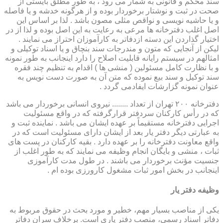
سند محکم و قانونی به شمار می رود ، به طور مطلق بایستی از
صحت در ثبت و نوشتار برخوردار بوده و از هرگونه خدشه و یا فاصله
و یا حاشیه نویسی و نواقص مثلی مصون باشد . لذا بر اساس این
اصل اغلب دفترخانه ها مرعی به رعایت به این اصل بوده و لذا از در
اختیار گذاردن این دسته ازدفاتر به کارآموزان احتراز می نمایند .
لیکن از آنجایی که متون و مندرجات سند بنچاق و یا اسناد توکیلی و
امثالهم در سیستم رایانه قابلیت اصلاح را دارد اینجانب به طور نمونه
و با نظارت کامل مسئولین ( منشی ها ) اقدام به تنظیم چند فقره
سند توکیل و سند بیع نموده که متن آن به صورت دست نویس به
عنوان نمونه گزارشات ایفادمی گردد .
دفترخانه ۲۰۰ تهران از تعداد ........ نیروی انسانی برخوردار می باشد
که در رأس کارکنان سردفتر قرارگرفته که در واقع مسئولیت
اجرایی دفترخانه مستقیماً بر عهده ایشان می باشد . نماینده ثبت و
به عبارتی دیگر دفتر یار بعد از ایشان دارای مسئولیت است که در
واقع معاونت دفترخانه را بر عهده دارد . بقیه کارکنان در پست های
ثبات ، منشی و بایگان انجام وظیفه می نمایند که به طور اغلب از
جنسیت مؤنث برخوردار می باشند . در طول مدت کارآموزی
اینجانب در بخش امور ثبات مشغول کارورزی بوده ام .
وظیفه دفتر یار
یكی از مناصب بسیار مهم، خطیر و مورد بحث در حقوق مربوط به
دفاتر اسناد رسمی، منصب دفتر یاری است. برخلاف سران دفاتر