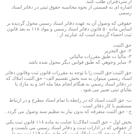
از سردفتران طلب کنند.
اشاره ای به قسمتی از نحوه محاسبه حقوق ثبتی در دفاتر اسناد
رسمی
حقوقي كه وصول آن به عهده دفاتر اسناد رسمي محول گرديده بر
اساس ماده ۵۰ قانون دفاتر اسناد رسمي و مواد ۱۱۸ به بعد قانون
ثبت احصاء گرديده است كه عبارتند از :
حق الثبت
۲- حق التحرير
۳- ماليا ت طبق مقررات مالياتي
۴- ساير وجوهي كه طبق قوانين ديگر محول شده باشد
حق الثبت:حق الثبت را با توجه به مقررات قانون ثبت وقانون دفاتر
اسناد رسمي ميتوان به سه بخش تقسيم الف– حق الثبت املاك كه
در دفاتر اسناد رسمي به هنگام انجام معا مله اخذ و به مازاد يا
بقاياي ثبتی تعبیر می شود .
ب- حق الثبت اسناد كه در رابطه با تمام اسناد مطرح و در ارتباط
مستقيم با كار دفاتر است .
ج - حق الثبت متفرقه كه بدون نياز به تنظیم سند وصول می گردد .
بخش اول – حق الثبت املاک:با عنايت به ماده ۱۱۸ قانون ثبت يكي
از حقوقي كه در ادارات ثبـت و دفاتر اسناد رسمي مي بايست و
صول گردد حق الثبت املاك است كه طبق ماده ۱۱۹ ثبت وصول