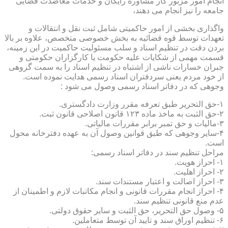
انجام امور مزبور کار مشاوره رایگان و خدمات معاضدت قضایی
جامعه را نیز انجام می دهند،
واگذاری بخشی از امور حاکمیتی شامل ثبت نقل و انتقالات و
تعهدات توسط قوه قضائیه به بخش خصوصی متخصص، علاوه بر بالا
بردن دقت در تنظیم اسناد و سلب مسئولیت حاکمیت در این زمینه،
قسمت مهمی از شکایات علیه حکومت یا کارگزاران حکومتی و
جبران خسارات ناشی از اشتباه در تنظیم اسناد را به سمت گروهی
از خود مردم یعنی سردفتران اسناد رسمی هدایت نموده است.
وجوهی که در دفاتر اسناد رسمی وصول می شود :
۱-حق التحریر طبق تعرفه مقرر وزارت دادگستری.
۲-حق الثبت به ماخذ ماده ۱۲۳ قانون اصلاحی قانون ثبت.
۳-مالیات و حق تمبر برابر مقررات مالیاتی.
۴-سایر وجوهی که طبق قوانین وصول آن به عهده دفترخانه محول
است.
مراحل تنظیم سند در دفاتر اسناد رسمی:
۱- احراز هویت.
۲- احراز اهلیت.
۳- احراز اصالت و اعتبار مستندات سند.
۴- احراز انجام مقررات قانونی و انجام مکاتبات لازم و اطمینان از
عدم منع قانونی تنظیم سند.
۵- وصول حق التحریر، حق الثبت و سایر حقوق دولتی.
۶- تنظیم اوراق سند و تایید آن توسط متعاملین.