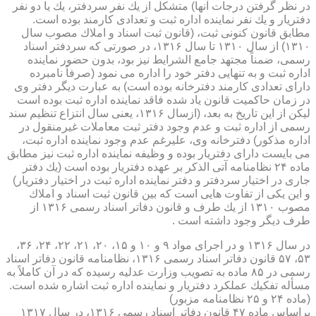
در نظر گرفتن درجات آنها) متشكل از یك نفر سردفتر، یك یا دو نفر
دفتریار و یك نفر نماینده اداره ثبت و تعدادی كارمند بوده است.
مطابق قانون كنونی ثبت، (قانون ثبت اسناد و املاك مصوب سال
۱۳۱۰) از سال ۱۳۱۰ تا سال ۱۳۱۶، در صورتی كه سردفتر اسناد
رسمی، ضمناً مجتهد جامع الشرایط نیز بود، بدون حضور نماینده
اداره ثبت و به تنهایی دفتر خود را اداره می نمود (صرفاً نامبرده
دارای تعدادی كارمند دفترخانه بوده است) به عبارت دیگر دفتر وی
در زمان حاكمیت قانون یاد شده فاقد نماینده اداره ثبت بوده است
لیكن از این تاریخ به بعد، (ازسال ۱۳۱۶، یعنی سال انتزاع تنظیم سند
رسمی از اداره ثبت و عدم وجود دفتر ثبت معاملات غیرمنقول در
اداره مذكور) دفترخانه وی، علیرغم عدم وجود نماینده اداره ثبت،
می بایست دارای دفتریار بوده و وظیفه نماینده اداره ثبت نیز مطابق
ماده ۲۴ نظامنامه آتی الذكر بر عهده دفتریار بوده است (یك دفتر
جاری در اختیار سردفتر و دفتر نماینده اداره ثبت در اختیار دفتریار)
و این یكی از تفاوت هایی است كه بین قانون ثبت اسناد و املاك
مصوب ۱۳۱۰ از یك طرف و قانون دفاتر اسناد رسمی ۱۳۱۶ از
طرف دیگر وجود داشته است .
در سال ۱۳۱۶ و در اجرای مواد ۹ و ۱۰ و ۱۵، ۲۰، ۲۱، ۲۲، ۲۴، ۳۶،
۵۳، ۵۷ قانون دفاتر اسناد رسمی ۱۳۱۶، نظامنامه قانون دفاتر اسناد
رسمی در ۸۵ ماده به تصویب وزارت عدلیه رسیده كه در آن كاملاً به
مسأله تفكیك عملكرد دفتریار و نماینده اداره ثبت اشاره شده است.
(ماده ۲۴ و ۲۵ نظامنامه مزبور)
براساس ماده ۴۷ قانون دفاتر اسناد رسمی ۱۳۱۶، در سال ۱۳۱۷