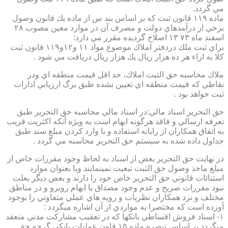
مي گردد.
ماده ۱۱۹ قانون ثبت كه بر اساس بند س از ماده يك قانون وصول
برخي از درآمدهاي دولت و مصرف آن در موارد معين مصوب ۲۸
اسفند ماه ۷۳ ۱۳ اصلاح گرديده مقرر مي دارد:
براي ثبت ملك دردفتر املاك موضوع مواد ۱۱ و۱۲و۱۱۹ قانون ثبت
كلا به ازاء هر ده هزار ريال يك هزار ريال دريافت مي شود .
ملاك محاسبه حق الثبت املاك، حد اقل قيمت منطقه اي ودر
نقاطي كه قيمت منطقه اي تعيين نشده طبق برگ ارزيابي ادارات
ثبت خواهد بود .
حق التحرير اسناد مالي:در اسناد مالي محاسبه حق التحرير طبق
تعرفه ارسالي و فاقد هرگونه ابهام است به ويژه آنكه اكثريت قريب
به اتفاق همكاران از رايانه استفاده و با وارد كردن مبلغ سند طبق
جداول داده شده به سيستم حق التحرير محاسبه مي گردد .
در نهايت حق التحرير بعض از اسناد به لحاظ وجود مقررات خاص از
مبلغ ماخذ وصول حق الثبت تبعيت نمينمايند ويا بعنوان موارد
استنائات قانوني حق التحرير خاص خود را دارند و بعض ديگر بعلت
نبود مقررات صريح و عدم وجود مصداق با ابهام روبرو و در مناطق
مختلف و نزد همكاران نظريات و رويه هاي عملي متفاوتي را بوجود
آورده است كه مختصرا به مواردي از آن اشاره ميگردد :
۱- اسناد فروش اقساطي بانكها كه در تعقيب مشاركت مدني منعقد
ميگردد بر اساس تبصره ماده ۱۵ قاون عمليات بانكي گرچه حق