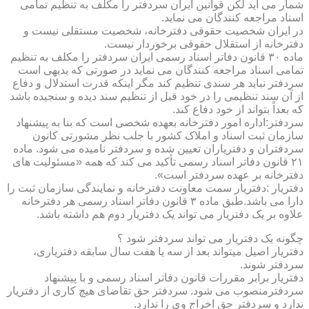
شمار می آید لکن قوانین ایران سردفتر را مکلف به تنظیم تمامی
اسناد مراجعه کنندگان می نماید.
در ایران شخصیت حقوقی دفترخانه، شخصیت مستقلی نیست و
دفترخانه از استقلال حقوقی برخوردار نیست.
ماده ۳۰ قانون دفاتر اسناد رسمی ایران سردفتر را مکلف به تنظیم
تمامی اسناد مراجعه کنندگان می نماید در صورتی که بدیهی است
سردفتر نباید هر سندی تنظیم کند مگر اینکه قدرت استدلال و دفاع
از آن سند تنظیمی را در خود قبل از تنظیم سند دیده و سنجیده باشد
که بعداً بتواند از خود دفاع کند.
سردفتر:اداره امور دفترخانه بعهده شخصی است که بنا به پیشنهاد
سازمان ثبت اسناد و املاک کشور با جلب نظر مشورتی کانون
سردفتران و دفتریاران تعیین شده و سردفتر نامیده می شود. ماده
۲۱ قانون دفاتر اسناد رسمی تأکید می کند که همه «مسئولیت های
دفترخانه بر عهده سردفتر است».
دفتریار :دفتریار سمت معاونت دفترخانه و نمایندگی سازمان ثبت را
دارا می باشد.طبق ماده ۳ قانون دفاتر اسناد رسمی هر دفترخانه
علاوه بر یک دفتریار می تواند یک دفتریار دوم هم داشته باشد.
چگونه یک دفتریار می تواند سردفتر شود ؟
دفتریار اصیل میتواند بعد از سه یا هفت سال سابقه دفتریاری،
سردفتر شوند.
دفتریار برابر مقررات قانون دفاتر اسناد رسمی و با پیشنهاد
سردفترمنصوب می شود. سردفتر حق تقاضای هیچ کاری از دفتریار
ندارد و سردفتر حق اخراج وی را ندارد.