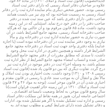
جدیدالتصویب (قانون ثبت اسناد و املاك ۱۳۱۰) در ماده ۸۴ خود،
علاوه بر صاحبان دفاتر اسناد رسمی كه دارای دفتر ثبت اسناد
رسمی بودند، حضور شخص دیگری بنام نماینده اداره ثبت را در دفاتر
اسناد رسمی به رسمیت شناخته بود كه وی نیز می بایست همانند
صاحب دفتر، دارای دفتری باشد كه عین سند ثبت شده در دفتر
صاحب دفتر را در دفتر خود درج نماید. استثنایی كه در این زمینه
وجود داشت، ماده ۸۵ قانون مرقوم بود و آن حالتی بود كه هرگاه
صاحب دفترخانه اسناد رسمی، مجتهد جامع الشرایط باشد، در آن
صورت نیازی به حضور نماینده اداره ثبت در دفترخانه وی و مآلا
نیازی به وجود دفتر نماینده ثبت در آن دفترخانه نبوده است (با اجازه
عدلیه) بلكه دفتری واحد جهت ثبت اسناد در دفترخانه مجتهد جامع
الشرایط قرار داشته و همچنین دفتری در اداره ثبت محل وجود
داشت، تا سندی كه مطابق مقررات از دفتر مجتهد جامع الشرایط
صادر شده و انتساب امضاء مجتهد جامع الشرایط از نظر اداره ثبت
مسلم باشد، به وسیله اجزاء ثبت در دفتر موجود در اداره ثبت نیز
درج گردد. تفاوت دیگری كه بین دو قانون یاد شده (قانون ثبت اسناد
رسمی ۱۳۰۸ و ۱۳۱۰) وجود داشت، بحث اختیاری بودن ثبت املاك و
مالاً نقل و انتقال آن به موجب سند عادی یا رسمی در قانون مقدم و
اجباری شدن آن در قانون موخر است. (توجه به مواد ۴۶ و ۴۷ قانون
ثبت اسناد و املاك ۱۳۱۰ در این زمینه حائز اهمیت فراوان است)تا
سال وضع قانون موخر، به لحاظ وضعیت نامساعد اقتصادی ـ
اجتماعی جامعه ایران، هنوز در همه نقاط این مملكت دفاتر اسناد
رسمی و اداره ثبت تشكیل نشده یا اگر هم تشكیل شده بود، ادارات
و دفاتر تشكیل شده دارای شرایط كیفی و مطلوب نبوده اند. به