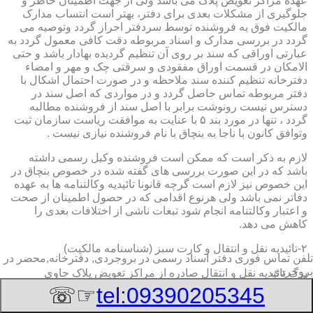
عهده مراکز تعویض پلاک می باشد ولی از جهت اطمینان خاطر و
جلوگیری از مشکلات بعدی برای دفتر، بهتر است انتساب مدارک
مالکیت فوق به فروشنده توسط سردفتر احراز گردد وتوصیه می
گردد در بررسی مدارک و اسناد مربوطه دقت کافی معمول گردد به
عبارتی اوراقی که سند بر روی آن تنظیم گردیده بهادار باشد و حتی
الامکان در قسمت اوراق مفقودی و سرقتی چک و مهر و امضاء
دفترخانه تنظیم کننده سند ملاحظه و در صورت احتمال اشکال با
دفتر مربوطه تماس حاصل گردد و در مواردی که اصل سند در
دسترس نیست رونوشت برابر با اصل سند از فروشنده مطالبه
گردد ، تنها در مورد بند ۵ با عنایت به موافقت ریاست سازمان ثبت
وتوافق کانون با ناجا به بنچاق با نام فروشنده نیازی نیست .
لازم به ذکر است که ممکن است فروشنده وکیل رسمی داشته
باشد که در این صورت بررسی های گفته شده در خصوص بنچاق در
این خصوص نیز لازم است گرچه قانونا تائیدیه وکالتنامه ها به عهده
دفاتر نمی باشد ولی هرنوع اقدامی که در حصول اطمینان از صحت
و اعتبار وکالتنامه انجام شود تبعات ناشی از اختلافات بعدی را
کاهش می دهد.
۲-تائیدیه نقل و انتقال و کارت سبز (شناسنامه مالکیت)
تلفن تماس فوری
دفتر اسناد رسمی در بروجردی, دفترخانه,محضر در
بروجردی
برگ تائیدیه نقل و انتقال صادره از مراکز تعویض پلاک حاوی
مشخصات کامل خودرو اعم از نوع ، سیستم ، مدل ، رنگ ، شماره
☞☏
tel:09390205345
موتور و شاسی ، تیپ و بخصوس شماره شناسه خودرو ( VIN ) در
صدر صفحه و مشخصات فروشنده و خریدار اعم از مشخصات