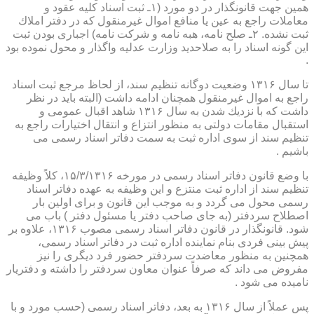
همین جهت قانونگذار در دو مورد (۱ـ ثبت اسناد كلیه عقود و
معاملات راجع به عین یا منافع اموال غیرمنقول كه در دفتر املاك
ثبت نشده. ۲ـ صلح نامه، هبه نامه و شركت نامه) اجباری بودن ثبت
این گونه اسناد را به صلاحدید وزارت عدلیه واگذار و محول نموده بود
.
تا سال ۱۳۱۶ وضعیت دوگانه تنظیم سند، از لحاظ مرجع ثبت اسناد
راجع به اموال غیرمنقول همچنان ادامه داشت (البته باید در نظر
داشت كه با نزدیك شدن به سال ۱۳۱۶ شاهد اقبال عمومی و
استقبال مقامات دولتی به منظور انتزاع و انتقال اختیارات راجع به
تنظیم سند از سوی اداره ثبت به سمت دفاتر اسناد رسمی می
باشیم .
با وضع قانون دفاتر اسناد رسمی در مورخه ۱۵/۳/۱۳۱۶، كلاً وظیفه
تنظیم سند از اداره ثبت منتزع و این وظیفه به عهده دفاتر اسناد
رسمی محول می گردد و به موجب این قانون و برای اولین بار
اصطلاح سردفتر (به جای صاحب دفتر یا مسئول دفتر ) باب می
شود. قانونگذار در قانون دفاتر اسناد رسمی مصوب ۱۳۱۶، علاوه بر
پیش بینی فردی بنام نماینده اداره ثبت در دفاتر اسناد رسمی،
همچنین به منظور معاضدت سردفتر حضور فرد دیگری را نیز
مفروض می داند كه صرفاً عنوان معاون سردفتر را داشته و دفتریار
نامیده می شود .
پس عملاً از سال ۱۳۱۶ به بعد، دفاتر اسناد رسمی (حسب مورد و با