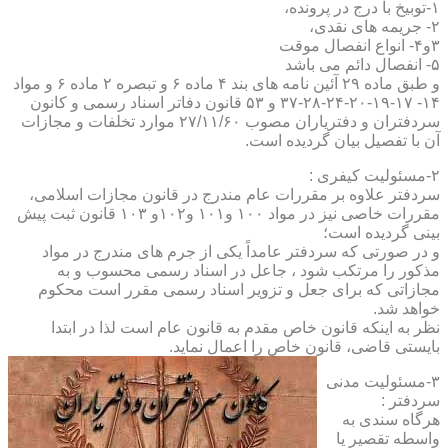
۱-توبیخ با درج در پرونده،
۲- جریمه های نقدی،
۳و۴- انواع انفصال موقت
۵- انفصال دائم می باشد
و طبق ماده ۲۹ آئین نامه های بند ۴ ماده ۶ و تبصره ۲ ماده ۶ و مواد
۱۴- ۱۷-۱۹-۲۰-۲۴-۲۸-۳۷ و ۵۳ قانون دفاتر اسناد رسمی و کانون
سردفتران و دفتریاران مصوب ۲۷/۱۱/۶۰ موارد تخلفات و مجازات
آن با تفصیل بیان گردیده است.
۲-مسئولیت کیفری :
سردفتر علاوه بر مقررات عام مندرج در قانون مجازات اسلامی،
مقررات خاصی نیز در مواد ۱۰۰ و۱۰۱ و۱۰۲و ۱۰۳ قانون ثبت پیش
بینی گردیده است؛
و در صورتی که سردفتر عامداً یکی از جرم های مندرج در مواد
مذکور را مرتکب شود ، جاعل در اسناد رسمی محسوب و به
مجازاتی که برای جعل و تزویر اسناد رسمی مقرر است محکوم
خواهد شد.
نظر به اینکه قانون خاص مقدم به قانون عام است لذا در ابتدا
بایستی قاضی، قانون خاص را اعمال نماید.
۳-مسئولیت مدنی
سردفتر :
هرگاه سندی به
واسطه تقصیر یا