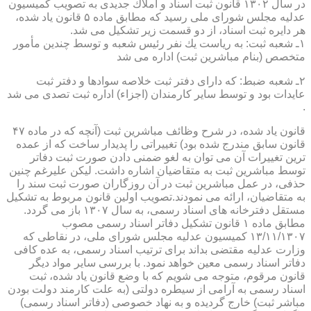
در سال ۱۳۰۲ قانون ثبت اسناد و املاك جدیدی به تصویب كمیسیون
عدلیه مجلس شورای ملی رسید كه مطابق ماده ۵ قانون یاد شده،
هر دایره ثبت اسناد، از دو قسمت زیر تشكیل می شد.
۱ـ شعبه ثبت: به ریاست یك نفر رئیس شعبه و توسط چندین مأمور
متخصص (بنام مباشرین ثبت) اداره می شد
۲ـ شعبه ضبط: كه دارای دفتر ثبت خلاصه سوادها و دفتر ثبت
عایدات بود و توسط سایر كارمندان (اجزاء) اداره ثبت تصدی می شد
.
قانون یاد شده، در شرح وظائف مباشرین ثبت (آنچه كه در ماده ۴۷
قانون سابق مندرج شده بود) تغییراتی را پدیدار ساخت كه از عمده
ترین تغییرات آن می توان به لغو ضمنی دادن صورت ثبت دفاتر
توسط مباشرین ثبت به متقاضیان اشاره داشت. لیكن علیرغم چنین
حذفی، در عمل مباشرین ثبت در آن روزگاران صورت ثبت سند را
به متقاضیان، ارائه می نمودند.تصویب اولین قانون مربوط به تشكیل
مستقل دفترخانه های اسناد رسمی، به سال ۱۳۰۷ باز می گردد.
مطابق ماده ۱ قانون تشكیل دفاتر اسناد رسمی مصوب
۱۳/۱۱/۱۳۰۷ كمیسیون عدلیه مجلس شورای ملی، در نقاطی كه
وزارت عدلیه مقتضی بداند برای ترتیب اسناد رسمی، به عده كافی
دفاتر اسناد رسمی معین خواهد نمود. با بررسی سایر مواد دیگر
قانون مرقوم، متوجه می شویم كه با وضع قانون یاد شده، ثبت
اسناد رسمی به آرامی از سیطره دولتی (به علت كارمند دولت بودن
مباشر ثبت) خارج گردیده و به نهاد خصوصی (دفاتر اسناد رسمی)