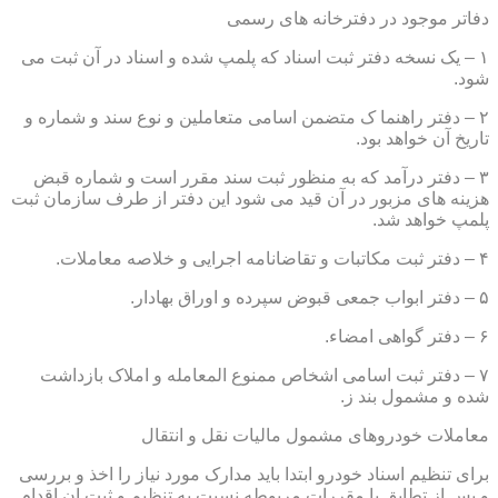
دفاتر موجود در دفترخانه های رسمی
۱ – یک نسخه دفتر ثبت اسناد که پلمپ شده و اسناد در آن ثبت می
شود.
۲ – دفتر راهنما ک متضمن اسامی متعاملین و نوع سند و شماره و
تاریخ آن خواهد بود.
۳ – دفتر درآمد که به منظور ثبت سند مقرر است و شماره قبض
هزینه های مزبور در آن قید می شود این دفتر از طرف سازمان ثبت
پلمپ خواهد شد.
۴ – دفتر ثبت مکاتبات و تقاضانامه اجرایی و خلاصه معاملات.
۵ – دفتر ابواب جمعی قبوض سپرده و اوراق بهادار.
۶ – دفتر گواهی امضاء.
۷ – دفتر ثبت اسامی اشخاص ممنوع المعامله و املاک بازداشت
شده و مشمول بند ز.
معاملات خودروهای مشمول مالیات نقل و انتقال
برای تنظیم اسناد خودرو ابتدا باید مدارک مورد نیاز را اخذ و بررسی
و پس از تطابق با مقررات مربوطه نسبت به تنظیم و ثبت ان اقدام