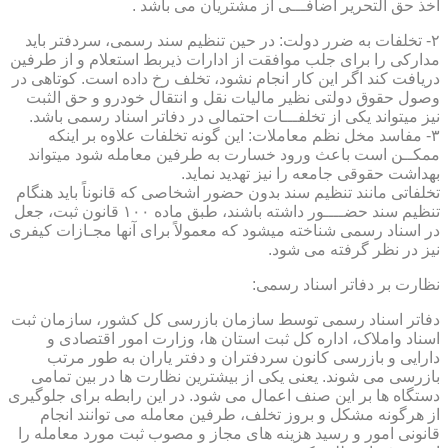
اخذ حق التحریر اضافـــی از مشتریان می باشد .
۲- تخلفات به ضرر دولت: در حین تنظیم سند رسمی، سردفتر باید
مدارکی را برای جلب موافقت از ادارات ذیربط استعلام و از طرفین
دریافت کند اگر این کار انجام نشود، تخلف رخ داده است. کوتاهی در
وصول حقوق دولتی نظیر مالیات نقل و انتقال خودرو و حق الثبت
نیز میتواند یکی از تخلفـــات احتمالی در دفاتر اسناد رسمی باشد.
۳- مفاسد مخل نظم معاملات: این گونه تخلفات علاوه بر اینکه
ممکــن است باعث ورود خسارت به طرفین معامله شود میتواند
بهداشت حقوقی جامعه را نیز تهدید نماید.
تخلفاتی مانند تنظیم سند بدون حضور اشخاصی که قانوناً باید هنگام
تنظیم سند حضــــور داشته باشند، طبق ماده ۱۰۰ قانون ثبت، جعل
در اسناد رسمی شناخته میشود که معمولاً برای آنها مجـازات کیفری
نیز در نظر گرفته می شود.
نظارت بر دفاتر اسناد رسمی:
دفاتر اسناد رسمی توسط سازمان بازرسی کل کشور، سازمان ثبت
اسناد واملاک، اداره کل ثبت استان ها، وزارت امور اقتصادی و
دارایی و بازرسی کانون سردفتران و دفتر یاران به طور مرتب
بازرسی می شوند. یعنی یکی از بیشترین نظارت ها در بین تمامی
دستگاه ها بر این صنف اعمال می شود. در این رابطه برای جلوگیری
از هرگونه مشکل و بروز تخلف، طرفین معامله می توانند انجام
قانونی امور و رسید هزینه های مجاز و مصوب ثبت مورد معامله را