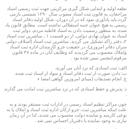
نطفه اولیه و ابتدایی شكل گیری مركزیتی جهت ثبت رسمی اسناد
مراجعان، به قانون ثبت اسناد مصوب سال ۱۲۹۰ شمسی بازمی
گردد.باید یادآوری نمود كه در آن دوران، شكل اولیه دفاتر اسناد
رسمی به هیچ عنوان جنبه استقلالی نداشته است. مطابق قانون یاد
شده، به منظور رسمیت دادن به اسناد قاطبه مردم، دوایر ثبت
اسناد به عنوان نهادی دولتی، از دو قسمت ۱ ـ مباشرین ثبت اسناد
۲ـ دفتر راكد تشكیل می گردید. مباشرین ثبت اسناد (اسلاف دولتی
سران دفاتر امروزی)، در حقیقت جزو كارمندان اداره ثبت اسناد
واملاك محسوب می گردیدند كه وظایف آنان در ماده ۴۷ قانون
مرقوم،اینچنین تبیین شده بود .
الف: ثبت اسنادی كه نزد آنان می آورند.
ب: دادن صورت از ثبت دفاتر اسناد و سواد از اسناد ثبت شده.
ج: انجام تصدیقات (مبنای امروزین گواهی امضا ء
د: پذیرش و حفظ اسنادی كه در نزد مباشرین ثبت امانت می گذارند
.
چون مراكز تنظیم اسناد رسمی در ادارات ثبت مستقر بودند و به
علت اینكه مباشرین ثبت، جزو اركان اداره ثبت اسناد و املاك یا به
نوعی كارمند و نماینده دولت محسوب می شدند، لذا در آن زمان
نیازی به وجود نماینده یا دفتریار احساس نمی شد .