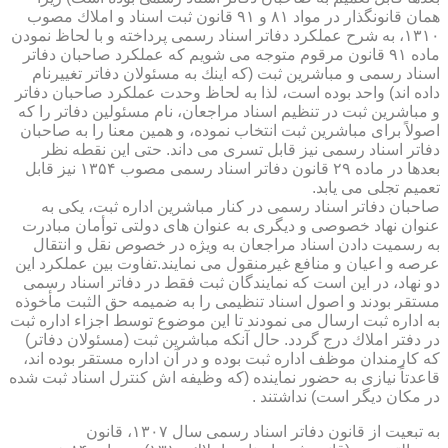
همان قانونگذار در مواد ۸۱ و ۹۱ قانون ثبت اسناد و املاك مصوب
۱۳۱۰، به شرح عملكرد دفاتر اسناد رسمی پرداخته و با لحاظ نمودن
ماده ۹۱ قانون مرقوم متوجه می شویم كه عملكرد صاحبان دفاتر
اسناد رسمی و مباشرین ثبت (كه اینك به مسئولان دفاتر تغییرنام
داده اند) واحد بوده است، لذا به لحاظ وحدت عملكرد صاحبان دفاتر
و مباشرین ثبت در تنظیم اسناد مراجعان، نام مسئولین دفاتر را كه
اصولاً برای مباشرین ثبت انتخاب نموده، و همین معنا را به صاحبان
دفاتر اسناد رسمی نیز قابل تسری می داند. حتی این نقطه نظر
بعدها در ماده ۲۹ قانون دفاتر اسناد رسمی مصوب ۱۳۵۴ نیز قابل
تعمیم تجلی می یابد.
صاحبان دفاتر اسناد رسمی در كنار مباشرین اداره ثبت، یكی به
عنوان نهاد خصوصی و دیگری به عنوان های دولتی توأمان مبادرت
به رسمیت دادن اسناد مراجعان به ویژه در خصوص نقل و انتقال
عرصه و اعیان و منافع غیرمنقول می نمایند.تفاوت بین عملكرد این
دو نهاد، در این است كه نمایندگان ثبت فقط در دفاتر اسناد رسمی
مستقر بودند و اصول اسناد تنظیمی را به ضمیمه حق الثبت مأخوذه
به اداره ثبت ارسال می نمودند تا این موضوع توسط اجزاء اداره ثبت
در دفتر املاك درج گردد. حال آنكه مباشرین ثبت (مسئولان دفاتر)
كه كارمندان موظف اداره ثبت بوده و در آن اداره مستقر بوده اند،
قاعدتاً نیازی به حضور نماینده (كه وظیفه اش كنترل اسناد ثبت شده
در مكان دیگر است) نداشتند .
به تبعیت از قانون دفاتر اسناد رسمی سال ۱۳۰۷، قانون