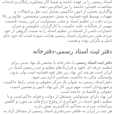
اسناد رسمی را بر عهده داشته و ضمناً کار مشاوره رایگان و خدمات
معاضدت قضایی جامعه را نیز انجام می دهند.
واگذاری بخشی از امور حاکمیتی شامل ثبت نقل و انتقالات و
تعهدات توسط قوه قضاییه به بخش خصوصی متخصص، علاوه بر بالا
بردن دقت در تنظیم اسناد و سلب مسئولیت در این زمینه، قسمت
مهمی از شکایات علیه حکومت یا کارگزاران حکومتی و جبران
خسارات ناشی از اشتباه در تنظیم اسناد را به سمت گروهی از خود
مردم یعنی سردفتران اسناد رسمی هدایت نموده است،که خود جای
تامل و نگرانی بوده و هست.
دفتر ثبت اسناد رسمی-دفترخانه
دفتر ثبت اسناد رسمی
یا دفترخانه یا محضر یک نهاد مدنی برای
تنظیم حرفه ای عقود و قراردادهاو تنظیم و ثبت رسمی اسناد در
ایران است.هرچند این نهاد زیر نظر قوه قضاییه است ولی بدون
وابستگی مالی به حاکمیت سیاسی اداره می شود.
دفتر اسناد رسمی به عنوان یک مرکز حقوقی و مدنی رابط حاکمیت
و شهروندان است، مهم ترین کار این نهاد تأمین و تضمین امنیت
حقوقی و اقتصادی جامعه است.
این نهاد دارای مسئولیتی مستقل از دولت و قوای حاکم است و با
تنظیم دقیق اسناد در جلوگیری از وقوع نزاع های بی مورد و کاهش
مراجعات مردم به محاکم دادگستری نقش دارند.
هر چند در ایران به ظاهر، سردفتری اسناد رسمی از مشاغل آزاد به