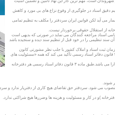
هروندان است، مهم ترین کار این نهاد تأمین و تضمین امنیت
یم دقیق اسناد در جلوگیری از وقوع نزاع های بی مورد و کاهش
ار می آید لکن قوانین ایران سردفتر را مکلف به تنظیم تمامی
ه از استقلال حقوقی برخوردار نیست.
یم تمامی اسناد مراجعه کنندگان می نماید در صورتی که بدیهی است
آن سند تنظیمی را در خود قبل از تنظیم سند دیده و سنجیده باشد
زمان ثبت اسناد و املاک کشور با جلب نظر مشورتی کانون
سردفتران و دفتریاران تعیین شده و سردفتر نامیده می شود. ماده ۲۱ قانون دفاتر اسناد رسمی تأکید می کند که همه «مسئولیت های
دفتریار :دفتریار سمت معاونت دفترخانه و نمایندگی سازمان ثبت را دارا می باشد.طبق ماده ۳ قانون دفاتر اسناد رسمی هر دفترخانه
 شوند.
منصوب می شود. سردفتر حق تقاضای هیچ کاری از دفتریار ندارد و سردف