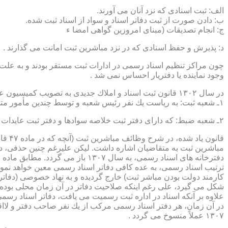
الف: ثبت اسنادی كه نزد آنان می آورند.
ب: دادن صورت از ثبت دفاتر اسناد و سواد از اسناد ثبت شده.
ج: انجام تصدیقات (مبنای امروزین گواهی امضا ء
د: پذیرش و حفظ اسنادی كه در نزد مباشرین ثبت امانت می گذارند .
چون مراكز تنظیم اسناد رسمی در ادارات ثبت مستقر بودند و به علت ای
وجود نماینده یا دفتریار احساس نمی شد .
در سال ۱۳۰۲ قانون ثبت اسناد و املاك جدیدی به تصویب كمیسیون عدلیه مجلس شورای ملی رسید كه مطابق ماده ۵ قانون یاد شده، هر دایره ثبت اسناد، از دو قسمت زیر تشكیل می شد.
۱ـ شعبه ثبت: به ریاست یك نفر رئیس شعبه و توسط چندین مأمور متخصص (بنام مباشرین ثبت) اداره می شد
۲ـ شعبه ضبط: كه دارای دفتر ثبت خلاصه سوادها و دفتر ثبت عایدات بود و توسط سایر كارمندان (اجزاء) اداره ثبت تصدی می شد .
قانو
مباشرین ثبت به متقاضیان اشاره داشت. لیكن علیرغم چنین حذفی، در
ترتیب اسناد رسمی، به عده كافی دفاتر اسناد رسمی معین خواهد نمود
كارمند دولت بودن مباشر ثبت) خارج گردیده و به نهاد خصوصی (دفات
علاوه بر آنكه اسناد در اداره ثبت رسمیت می یافت، دفاتر اسناد رسم
۱۳۰۷ عملاً منسوخ می گردد .