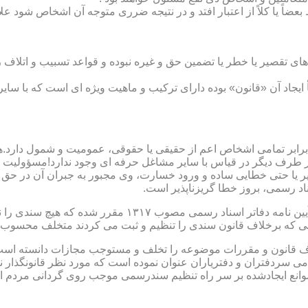
بعضاً یا کلاً از اعتبار افتد و در نتیجه ضرری متوجه آن اشخاص شود عل
ی تقصیر یا خطر یا تضمین حق و غیره نبوده و قواعد تسبیب و اتلاف ر
 ایجاد آن «قانون» بوده دارای ترکیب و ماهیت ویژه ای است که با سا
ابر تمامی اشخاص اعم از حقیقی یا حقوقی، عمومیت و شمول دارد.هی
 طرف دیگر در قیاس با سایر مشاغل حرفه ای وجود ندارد!مسؤولیت م
 یا حتی خطایی ساده و ورود خسارت، وی مجبور به جبران آن در حق 
د رسمی، بروز خطا گریزناپذیر است.
مبحث سوم): موانع موجود برای تنظیم اسناد رسمی مطابق ماده
رانی که برخلاف قانون سندی را تنظیم و ثبت می کردند متخلف محسوب
امی سردفتران و دفتریاران عنوان نموده است که مورد نظر قانونگذار 
انع ایجادشده بر سر راه تنظیم سندرسمی موجب روی گردانی مردم ا