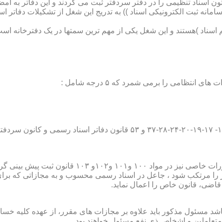
تون اسناد تنظیمی را در دفتر سردفتر ثبت می کردند و این دفاتر به ام
از آن با راه اندازی ((سامانه ثبت الکترونیکی اسناد )) به تدریج این شغل از تشک
اسناد )هستند و این شغل یکی از مهم ترین سمتها در یک دفترخانه است
۱۰ قانون ثبت پیش بینی گردیده است؛
ور را مرتکب شود ، جاعل در اسناد رسمی محسوب و به مجازاتی که بر
 قاضی، قانون خاص را اعمال نماید.
شد مسئول مذکور باید علاوه بر مجازات های مقرر، از عهده کلیه خسارا
متعاملین و اشخاص ذی نفع مسئول خواهند بود .