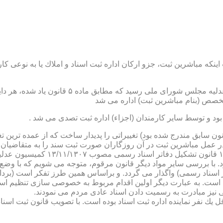
نكه مباشرین ثبت، جزو اركان اداره ثبت اسناد و املاك یا به نوعی كا
ن یاد شده، در شرح وظائف مباشرین ثبت (آنچه كه در ماده ۴۷ قانون سابق مندرج شده بود) تغییراتی را 
 عمل مباشرین ثبت در آن روزگاران صورت ثبت سند را به متقاضیان، 
دفترخانه های اسناد رسمی، به سال 
. با بررسی سایر مواد دیگر قانون مرقوم، متوجه می شویم كه با وضع 
ر اسناد رسمی) واگذار می گردد. و براساس همین طرز تفكر است (برد
ی نیز مبادرت به رسمیت دادن اسناد عادی مردم می نمودند.