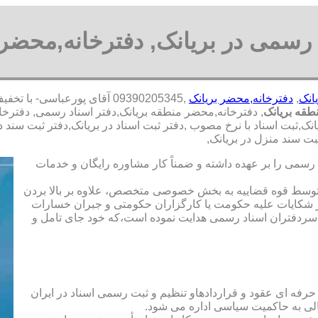
 رسمی در بریانک, دفترخانه,محضر 
انک
,
دفترخانه,محضر بریانک
,09390205345 آقای پورعباس
طقه بریانک
, دفترخانه,محضر منطقه بریانک,دفتر اسناد رسمی, دفترخا
نک,ثبت اسناد با نرخ مصوب ,دفتر ثبت اسناد در بریانک,دفتر ثبت سند 
ت سند منزل در بریانک,
رسمی را بر عهده داشته و ضمناً کار مشاوره رایگان و خدمات
ت توسط قوه قضاییه به بخش خصوصی متخصص، علاوه بر بالا بردن
 شکایات علیه حکومت یا کارگزاران حکومتی و جبران خسارات
ی سردفتران اسناد رسمی هدایت نموده است،که خود جای تامل و
 حرفه ای عقود و قراردادهاو تنظیم و ثبت رسمی اسناد در ایران
الی به حاکمیت سیاسی اداره می شود.