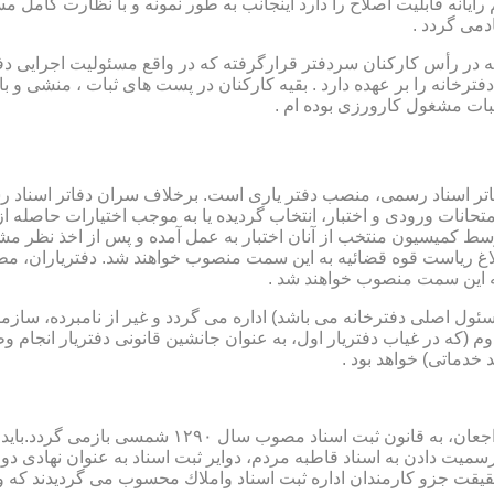
رایانه قابلیت اصلاح را دارد اینجانب به طور نمونه و با نظارت کامل مس
دمی گردد .
ار می باشد که در رأس کارکنان سردفتر قرارگرفته که در واقع مسئولیت اجرایی
فترخانه را بر عهده دارد . بقیه کارکنان در پست های ثبات ، منشی و 
بات مشغول کارورزی بوده ام .
توسط كمیسیون منتخب از آنان اختبار به عمل آمده و پس از اخذ نظر م
به این سمت منصوب خواهند شد .
 (كه مسئول اصلی دفترخانه می باشد) اداره می گردد و غیر از نامبرده، س
وم (كه در غیاب دفتریار اول، به عنوان جانشین قانونی دفتریار انجام 
 خدماتی) خواهد بود .
نطفه اولیه و ابتدایی شكل گیری مركزیتی جهت ثبت رسم
ن اداره ثبت اسناد واملاك محسوب می گردیدند كه وظایف آنان در ماده ۴۷ قانون مرقوم،ا