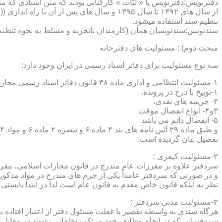
دفترنویس:دفترنویس یا « ثبّات » کارکنانی بودند که متن اسنادی که م
از سال های ۱۳۹۲ تا سال ۱۳۹۵ و سال های پس 
تنظیم سند استفاده میشود.
سندنویس:سندنویسان همان (کارمندان باتجربه و مسلط به نحوه تنظیم 
مبحث دوم) : مسئولیت های دفترخانه
سه نوع مسئولیت برای دفاتر اسناد رسمی در ایران وجود دارد:
۱-مسئولیت انتظامی و اداری ماده ۳۸ قانون دفاتر اسناد رسمی مجازات های انتظامی را برمی شمرد که ۵ درجه شامل :
۱-توبیخ با درج در پرونده،
۲- جریمه های نقدی،
۳و۴- انواع انفصال موقت
۵- انفصال دائم می باشد
تفصیل بیان گردیده است.
۲-مسئولیت کیفری :
سردفتر علاوه بر مقررات عام مندرج در قانون مجازات اسلامی، مقررات خاصی نیز در مواد ۱۰۰ و۱۰۱ و۱۰۲و ۳
و در صورتی که سردفتر عامداً یکی از جرم های مندرج در مواد مذک
نظر به اینکه قانون خاص مقدم به قانون عام است لذا در ابتدا بایستی
۳-مسئولیت مدنی سردفتر :
هرگاه سندی به واسطه تقصیر یا غفلت مسئول دفتر از اعتبار افتاده با
سردفترانی که در انجام وظایف خود مرتکب تخلفاتی بشوند در مقابل 