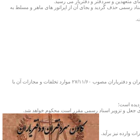
ضای متعهدین و سردفتر و دفتریار می رسید.
یلات دفاتر اسناد رسمی حذف گردید و بجای آن از اپراتور های ماهر و مسلط به
.
و طبق ماده ۲۹ آئین نامه های بند ۴ ماده ۶ و تبصره ۲ ماده ۶ و مواد ۱۴- ۱۷-۱۹-۲۰-۲۴-۲۸-۳۷ و ۵۳ قانون دفاتر اسناد رسمی و کانون سردفتران و دفتریاران مصوب ۲۷/۱۱/۶۰ موارد تخلفات و مجازات آن با
ای جعل و تزویر اسناد رسمی مقرر است محکوم خواهد شد.
ت وارده نیز برآید.