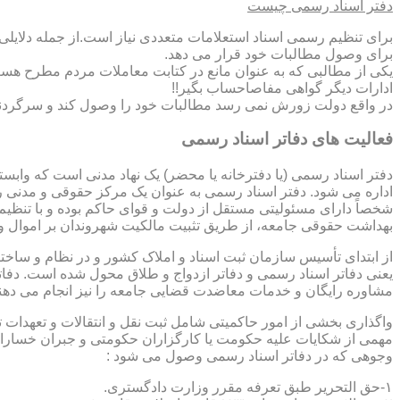
دفتر اسناد رسمی چیست
برای تنظیم رسمی اسناد استعلامات متعددی نیاز است.از جمله دلایل
برای وصول مطالبات خود قرار می دهد.
یکی از مطالبی که به عنوان مانع در کتابت معاملات مردم مطرح هست
ادارات دیگر گواهی مفاصاحساب بگیر!!
در واقع دولت زورش نمی رسد مطالبات خود را وصول کند و سرگردنه ر
فعالیت های دفاتر اسناد رسمی
دفتر اسناد رسمی (یا دفترخانه یا محضر) یک نهاد مدنی است که وابس
اداره می شود. دفتر اسناد رسمی به عنوان یک مرکز حقوقی و مدنی ر
شخصاً دارای مسئولیتی مستقل از دولت و قوای حاکم بوده و با تنظی
بهداشت حقوقی جامعه، از طریق تثبیت مالکیت شهروندان بر اموال و 
از ابتدای تأسیس سازمان ثبت اسناد و املاک کشور و در نظام و ساخت
یعنی دفاتر اسناد رسمی و دفاتر ازدواج و طلاق محول شده است. دفا
مشاوره رایگان و خدمات معاضدت قضایی جامعه را نیز انجام می دهن
واگذاری بخشی از امور حاکمیتی شامل ثبت نقل و انتقالات و تعهدا
مهمی از شکایات علیه حکومت یا کارگزاران حکومتی و جبران خسارات
وجوهی که در دفاتر اسناد رسمی وصول می شود :
۱-حق التحریر طبق تعرفه مقرر وزارت دادگستری.