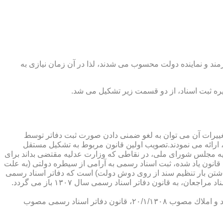
رمند و نماینده دولت محسوب می شدند، لذا در آن زمان نیازی به
پدیدار ساخت كه از عمده ترین تغییرات آن می توان به لغو ضمنی دادن صورت ثبت دفاتر توسط
ارائه می نمودند.تصویب اولین قانون مربوط به تشكیل مستقل
۱۳۰۷ باز می گردد. مطابق ماده ۱ قانون تشكیل دفاتر اسناد رسمی مصوب ۱۳/۱۱/۱۳۰۷ كمیسیون عدلیه مجلس شورای ملی، در نقاطی كه وزارت عدلیه مقتضی بداند برای
قانون یاد شده، ثبت اسناد رسمی به آرامی از سیطره دولتی (به علت
اشتن بار تنظیم سند از روی دوش دولت) است كه دفاتر اسناد رسمی
شكل می گیرد، علی رغم اینكه صلاحیت دفاتر در آن زمان محلی بوده است. به عبارت دیگر اولین اقدام مربوط به خصوصی سازی تنظیم اسناد مراجعان، به قانون دفاتر اسناد رسمی سال ۱۳۰۷ باز می گردد.
در آن زمان، هر دفتر اسناد رسمی مركب از یك نفر صاحب دفتر و لااقل یك نفر نماینده اداره ثبت اسناد بوده است. با تصویب قانون ثبت اسناد و املاك مصوب ۲۰/۱/۱۳۰۸، قانون دفاتر اسناد رسمی مصوب