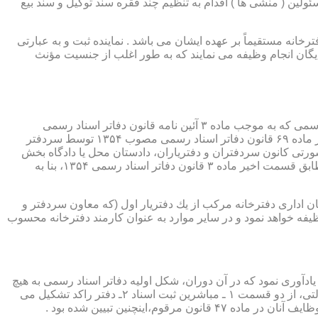
ئولین ( منشی ها ) اقدام به تنظیم چند فقره سند توکیل و سند بیع
 دفترخانه مستقیماً بر عهده ایشان می باشد . نماینده ثبت و به عبارتی
بایگان انجام وظیفه می نمایند که به طور اغلب از جنسیت مؤنث
یكی از مناصب بسیار مهم، خطیر و مورد بحث در حقوق مربوط به دفاتر اسناد رسمی، منصب دفتر یاری است. برخلاف سران دفاتر اسناد رسمی كه به موجب ماده ۳ آئین نامه قانون دفاتر اسناد رسمی
(اصلاحی ۲۷/۱۱/۱۳۶۰) به طور سراسری و عمومی، از طریق آگهی، امتحانات ورودی و اختبار، انتخاب گردیده یا به موجب اختیارات حاصله از ماده ۶۹ قانون دفاتر اسناد رسمی مصوب ۱۳۵۴ توسط سردفتر
شورتی كانون سردفتران و دفتریاران، دادستان محل یا دادگاه بخش
(حسب مورد) توسط سازمان ثبت اسناد و املاك كشور پیشنهاد و با ابلاغ ریاست قوه قضائیه به این سمت منصوب خواهند شد. دفتریاران، مطابق قسمت اخیر ماده ۳ قانون دفاتر اسناد رسمی ۱۳۵۴، بنا به
ازمان اداری دفترخانه مركب از یك دفتریار اول (كه معاون سردفتر و
وظیفه خواهد نمود و در سایر موارد به عنوان كارمند دفترخانه محسوب
ی اسناد مراجعان، به قانون ثبت اسناد مصوب سال ۱۲۹۰ شمسی بازمی گردد.باید یادآوری نمود كه در آن دوران، شكل اولیه دفاتر اسناد رسمی به هیچ
عنوان جنبه استقلالی نداشته است. مطابق قانون یاد شده، به منظور رسمیت دادن به اسناد قاطبه مردم، دوایر ثبت اسناد به عنوان نهادی دولتی، از دو قسمت ۱ ـ مباشرین ثبت اسناد ۲ـ دفتر راكد تشكیل می
ینچنین تبیین شده بود .