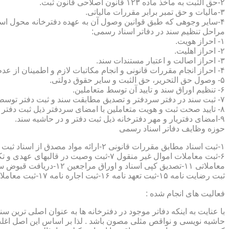
۲-حق الثبت به ماخذ ماده ۱۲۳ قانون اصلاحی قانون ثبت.
۳-مالیات و حق تمبر برابر مقررات مالیاتی.
۴-سایر وجوهی که طبق قوانین وصول آن به عهده دفترخانه محول است.
مراحل تنظیم سند در دفاتر اسناد رسمی:
۱- احراز هویت.
۲- احراز اهلیت.
۳- احراز اصالت و اعتبار مستندات سند.
۴- احراز انجام مقررات قانونی و انجام مکاتبات لازم و اطمینان از عدم منع قانونی تنظیم سند.
۵- وصول حق التحریر، حق الثبت و سایر حقوق دولتی.
۶- تنظیم اوراق سند و تایید آن توسط متعاملین.
۷- ثبت سند در دفتر سردفتر و تصدیق مطابقت سند و ثبت دفتر توسط متعاملین.
۸- تایید صحت ثبت و هویت متعاملین با امضای سردفتر ذیل ثبت دفتر و حاشیه سند.
۹-امضای دفتریار و مهر دفترخانه ذیل ثبت دفتر و در حاشیه سند.
حوزه وظایف دفاتر اسناد رسمی
ثبت رضایت نامه ۱۵-ثبت تعهد نامه ۱۶-ثبت اجاره نامه ۱۷-ثبت معاملات سرقفلی ۱۸-ثبت وقف نامه و اسناد موقوفه ۱۹-ثبت اسناد ضمانت نامه ۲۰-صدور اجرائیه ۲۱-ثبت نکاح ۲۲-ثبت طلاق
فعالیت های انجام شده :
با عنایت به اینکه دفاتر موجود در دفترخانه ها به عنوان اصلی ترین 
حاشیه نویسی و نواقص مثلی مصون باشد . لذا بر اساس این اصل اغلب دفت