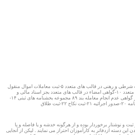
۱-ثبت اسناد مطابق مقررات قانونی ۲-ارائه مواد مصدق از اسناد ثبت شده ۳-تصدیق صحت امضاء،قبول و حفظ اسناد امانتی ۴-ثبت معاملات شرطی و رهنی در قالب های متعدد ۵-ثبت معاملات اموال منقول
۶-ثبت معاملات اموال غیر منقول ۷-ثبت وصیت در قالبهای عهدی و تکمیلی ۸-ثبت اقرارنامه در قالب های متعدد ۹-ثبت وکالت در قالب های متعدد ۱۰-گواهی امضاء در قالب های متعدد بجز اسناد مالی و
معاملاتی ۱۱-تصدیق کپی اسناد و اوراق مراجعین ۱۲-دریافت قبوض سپرده مستاجرین در قالب بند ۵۲ مجموعه بخشنامه های ثبتی ۱۳-صدور گواهی عدم انجام معامله بند ۸۹ مجموعه بخشنامه های ثبتی ۱۴-
ت و نوشتار برخوردار بوده و از هرگونه خدشه و یا فاصله و یا
ین دسته ازدفاتر به کارآموزان احتراز می نمایند . لیکن از آنجایی