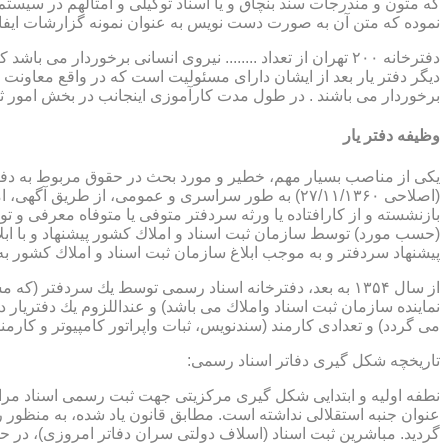
که متون و مندرجات سند بنچاق و یا اسناد توکیلی و امثالهم در سیستم 
نموده که متن آن به صورت دست نویس به عنوان نمونه گزارشات ایفا
دفترخانه ۲۰۰ تهران از تعداد ........ نیروی انسانی برخورد
دیگر دفتر یار بعد از ایشان دارای مسئولیت است که در واقع معاونت د
برخوردار می باشند . در طول مدت کارآموزی اینجانب در بخش امور ث
وظیفه دفتر یار
بازنشسته و از كارافتاده یا ورثه سردفتر متوفی یا متوفاه معرفی و 
پیشنهاد سردفتر و به موجب ابلاغ سازمان ثبت اسناد و املاك كشور 
از سال ۱۳۵۴ به بعد، دفترخانه اسناد رسمی توسط یك سردفتر
نماینده سازمان ثبت اسناد واملاك می باشد) و عنداللزوم یك دفتریار د
می گردد) و تعدادی كارمند (سندنویس، ثبات واپراتور كامپیوتر و كارمند
تاریخچه شكل گیری دفاتر اسناد رسمی:
گردید. مباشرین ثبت اسناد (اسلاف دولتی سران دفاتر امروزی)، در حقیقت جزو كارمندا