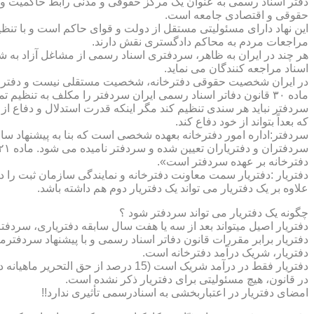
دفتر اسناد رسمی به عنوان یک مرکز حقوقی و مدنی رابط حاکمیت و ش
حقوقی و اقتصادی جامعه است.
این نهاد دارای مسئولیتی مستقل از دولت و قوای حاکم است و با تنظ
مراجعات مردم به محاکم دادگستری نقش دارند.
هر چند در ایران به ظاهر، سردفتری اسناد رسمی از مشاغل آزاد به شم
اسناد مراجعه کنندگان می نماید.
در ایران شخصیت حقوقی دفترخانه، شخصیت مستقلی نیست و دفترخان
ماده ۳۰ قانون دفاتر اسناد رسمی ایران سردفتر را مکلف به تنظ
سردفتر نباید هر سندی تنظیم کند مگر اینکه قدرت استدلال و دفاع از 
که بعداً بتواند از خود دفاع کند.
سردفتر:اداره امور دفترخانه بعهده شخصی است که بنا به پیشنهاد سا
دفترخانه بر عهده سردفتر است».
علاوه بر یک دفتریار می تواند یک دفتریار دوم هم داشته باشد.
چگونه یک دفتریار می تواند سردفتر شود ؟
دفتریار اصیل میتواند بعد از سه یا هفت سال سابقه دفتریاری، سردفتر
دفتریار برابر مقررات قانون دفاتر اسناد رسمی و با پیشنهاد سردفتر
دفتریار، شریک درآمد دفترخانه است.
دفتریار فقط در درآمد شریک است (15 درصد از حق التحریر ماهیانه دفترخانه )و در کار و مسئولیت و هزینه ها وضررها هیچ شراکتی ندارد.
در قانون، هیچ مسئولیتی برای دفتریار ذکر نشده است.
امضای دفتریار در اعتباربخشی به اسنادرسمی تأثیری ندارد!!