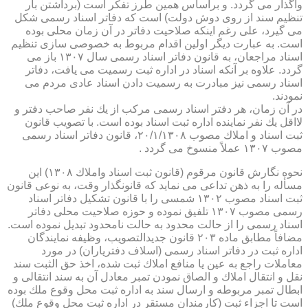
واگذار می گردد. و براساس همین طرز تفكر است (برداشتن بار
تنظیم سند از روی دوش دولت) است كه دفاتر اسناد رسمی شكل
می گیرد، علی رغم اینكه صلاحیت دفاتر در آن زمان محلی بوده
است. به عبارت دیگر اولین اقدام مربوط به خصوصی سازی تنظیم
اسناد مراجعان، به قانون دفاتر اسناد رسمی سال ۱۳۰۷ باز می
گردد. علاوه بر آنكه اسناد در اداره ثبت رسمیت می یافت، دفاتر
اسناد رسمی نیز مبادرت به رسمیت دادن اسناد عادی مردم می
نمودند.
در آن زمان، هر دفتر اسناد رسمی مركب از یك نفر صاحب دفتر و
لااقل یك نفر نماینده اداره ثبت اسناد بوده است. با تصویب قانون
ثبت اسناد و املاك مصوب ۲۰/۱/۱۳۰۸، قانون دفاتر اسناد رسمی
مصوب ۱۳۰۷ عملاً منسوخ می گردد .
نحوه نگارش قانون مرقوم (قانون ثبت اسناد واملاك ۱۳۰۸) این
مسأله را به ذهن تداعی می نماید كه قانونگذار وقت، به نوعی قانون
ثبت اسناد مصوب ۱۳۰۲ شمسی را با قانون تشكیل دفاتر اسناد
رسمی مصوب ۱۳۰۷ تلفیق نموده و حوزه صلاحیت محلی دفاتر
اسناد رسمی را از حالت محدود به حالت نامحدود تبدیل نموده است.
مضافاً مطابق ماده ۲۰۳ قانون جدیدالتصویب، وظیفه نمایندگان
اداره ثبت در دفاتر اسناد رسمی (اسلاف دفتریاران) در مورد
معاملات راجع به عین یا منافع املاك ثبت شده، اخذ حق الثبت سند
نقل و انتقال املاك و الصاق نمودن تمبر معادل آن به سند انتقالی و
ابطال تمبر مربوطه و ارسال سند به اداره ثبت محل وقوع ملك بوده
است تا اجزاء ثبت (كارمندان مستقر در اداره ثبت محل وقوع ملك)