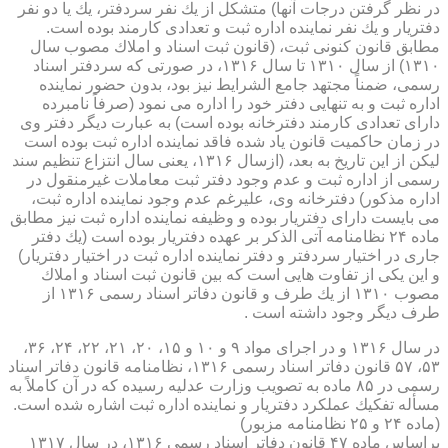
در نظر گرفتن درجات آنها) متشكل از یك نفر سردفتر، یك یا دو نفر
دفتریار و یك نفر نماینده اداره ثبت و تعدادی كارمند بوده است.
مطابق قانون كنونی ثبت، (قانون ثبت اسناد و املاك مصوب سال
۱۳۱۰) از سال ۱۳۱۰ تا سال ۱۳۱۶، در صورتی كه سردفتر اسناد
رسمی، ضمناً مجتهد جامع الشرایط نیز بود، بدون حضور نماینده
اداره ثبت و به تنهایی دفتر خود را اداره می نمود (صرفاً نامبرده
دارای تعدادی كارمند دفترخانه بوده است) به عبارت دیگر دفتر وی
در زمان حاكمیت قانون یاد شده فاقد نماینده اداره ثبت بوده است
لیكن از این تاریخ به بعد، (ازسال ۱۳۱۶، یعنی سال انتزاع تنظیم سند
رسمی از اداره ثبت و عدم وجود دفتر ثبت معاملات غیرمنقول در
اداره مذكور) دفترخانه وی، علیرغم عدم وجود نماینده اداره ثبت،
می بایست دارای دفتریار بوده و وظیفه نماینده اداره ثبت نیز مطابق
ماده ۲۴ نظامنامه آتی الذكر بر عهده دفتریار بوده است (یك دفتر
جاری در اختیار سردفتر و دفتر نماینده اداره ثبت در اختیار دفتریار)
و این یكی از تفاوت هایی است كه بین قانون ثبت اسناد و املاك
مصوب ۱۳۱۰ از یك طرف و قانون دفاتر اسناد رسمی ۱۳۱۶ از
طرف دیگر وجود داشته است .
در سال ۱۳۱۶ و در اجرای مواد ۹ و ۱۰ و ۱۵، ۲۰، ۲۱، ۲۲، ۲۴، ۳۶،
۵۳، ۵۷ قانون دفاتر اسناد رسمی ۱۳۱۶، نظامنامه قانون دفاتر اسناد
رسمی در ۸۵ ماده به تصویب وزارت عدلیه رسیده كه در آن كاملاً به
مسأله تفكیك عملكرد دفتریار و نماینده اداره ثبت اشاره شده است.
(ماده ۲۴ و ۲۵ نظامنامه مزبور)
براساس ماده ۴۷ قانون دفاتر اسناد رسمی ۱۳۱۶، در سال ۱۳۱۷