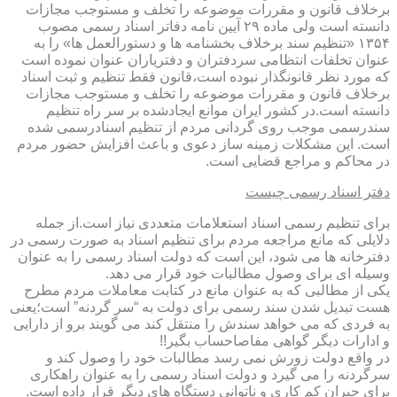
برخلاف قانون و مقررات موضوعه را تخلف و مستوجب مجازات
دانسته است ولی ماده ۲۹ آیین نامه دفاتر اسناد رسمی مصوب
۱۳۵۴ «تنظیم سند برخلاف بخشنامه ها و دستورالعمل ها» را به
عنوان تخلفات انتظامی سردفتران و دفتریاران عنوان نموده است
که مورد نظر قانونگذار نبوده است،قانون فقط تنظیم و ثبت اسناد
برخلاف قانون و مقررات موضوعه را تخلف و مستوجب مجازات
دانسته است.در کشور ایران موانع ایجادشده بر سر راه تنظیم
سندرسمی موجب روی گردانی مردم از تنظیم اسنادرسمی شده
است. این مشکلات زمینه ساز دعوی و باعث افزایش حضور مردم
در محاکم و مراجع قضایی است.
دفتر اسناد رسمی چیست
برای تنظیم رسمی اسناد استعلامات متعددی نیاز است.از جمله
دلایلی که مانع مراجعه مردم برای تنظیم اسناد به صورت رسمی در
دفترخانه ها می شود، این است که دولت اسناد رسمی را به عنوان
وسیله ای برای وصول مطالبات خود قرار می دهد.
یکی از مطالبی که به عنوان مانع در کتابت معاملات مردم مطرح
هست تبدیل شدن سند رسمی برای دولت به “سر گردنه” است؛یعنی
به فردی که می خواهد سندش را منتقل کند می گویند برو از دارایی
و ادارات دیگر گواهی مفاصاحساب بگیر!!
در واقع دولت زورش نمی رسد مطالبات خود را وصول کند و
سرگردنه را می گیرد و دولت اسناد رسمی را به عنوان راهکاری
برای جبران کم کاری و ناتوانی دستگاه های دیگر قرار داده است.