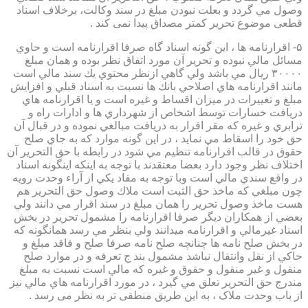
وصول مي گردد و بعلت نبودن مبلغ در سند وكالت، برخلاف اسناد
قطعی موضوع تحریر کمتر مصداق پیدا نمی کند .
۵- اقرارنامه ها ، اين گونه اسناد گاه صرفا اقرارنامه است و حاوي
مسائل مالي نبوده و تحرير آن مورد اتفاق نظر بوده و همان مبلغ
۳۰۰۰۰ ريال مي باشد ولي گاهي ازنظر محتوي يك سند مالي است
مانند اقرارنامه هاي اصلاحي بانك ها نسبت به اسناد قبلي و افزايش
مبلغ و تغييرات در ميزان اقساط و غيره است و يا اقرارنامه هاي
دريافت خسارات توسط اشخاص از شهرداري ها و ادارات راه و
ترابري و غيره كه مقر اقرار به دريافت مبالغي نموده و در قبال آن
حق خود را اسقاط مي نمايد ، در اين گونه موارد كه به جاي صلح
حقوق در قالب اقرارنامه تنظيم مي شود در رابطه با حق التحرير آن
اختلاف نظر وجود دارد بعضا معتقدند با توجه به اينكه اينگونه اسناد
در واقع سندي مالي است وبا توجه به مفاد يكي از آراء وحدت رويه
چون مبلغي كه ماخذ حق الثبت است ملاك وصول حق التحرير هم
هست ماخذ وصول تحرير را همان مبلغ در سند اقرار مي دانند ولي
بعضي از همكاران ديگر صرفا اقرارنامه را مشمول تحرير در بخش
اسناد غيرمالي و اقرارنامه ميدانند ولي بنظر مي رسد همانگونه كه
در بخش صلح نامه ها چنانچه صلح نامه صرفا صلح و فاقد مبلغ و
حاكي از نقل وانتقال نباشد مشمول بند ج تعرفه و در موارد صلح
منقول و غير منقول و حقوق و غيره كه مالي است نسبت به مبلغ
مندرج حق التحرير تعلق مي گيرد ، در مورد اقرارنامه هاي مالي نيز
از باب وحدت ملاک ، به این طریق منطقی تر به نظر می رسد .