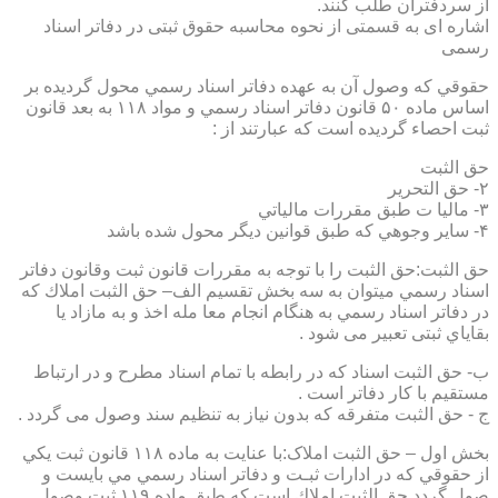
از سردفتران طلب کنند.
اشاره ای به قسمتی از نحوه محاسبه حقوق ثبتی در دفاتر اسناد
رسمی
حقوقي كه وصول آن به عهده دفاتر اسناد رسمي محول گرديده بر
اساس ماده ۵۰ قانون دفاتر اسناد رسمي و مواد ۱۱۸ به بعد قانون
ثبت احصاء گرديده است كه عبارتند از :
حق الثبت
۲- حق التحرير
۳- ماليا ت طبق مقررات مالياتي
۴- ساير وجوهي كه طبق قوانين ديگر محول شده باشد
حق الثبت:حق الثبت را با توجه به مقررات قانون ثبت وقانون دفاتر
اسناد رسمي ميتوان به سه بخش تقسيم الف– حق الثبت املاك كه
در دفاتر اسناد رسمي به هنگام انجام معا مله اخذ و به مازاد يا
بقاياي ثبتی تعبیر می شود .
ب- حق الثبت اسناد كه در رابطه با تمام اسناد مطرح و در ارتباط
مستقيم با كار دفاتر است .
ج - حق الثبت متفرقه كه بدون نياز به تنظیم سند وصول می گردد .
بخش اول – حق الثبت املاک:با عنايت به ماده ۱۱۸ قانون ثبت يكي
از حقوقي كه در ادارات ثبـت و دفاتر اسناد رسمي مي بايست و
صول گردد حق الثبت املاك است كه طبق ماده ۱۱۹ ثبت وصول