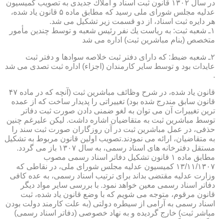
در سال ۱۳۰۲ قانون ثبت اسناد و املاك جدیدی به تصویب كمیسیون
عدلیه مجلس شورای ملی رسید كه مطابق ماده ۵ قانون یاد شده،
هر دایره ثبت اسناد، از دو قسمت زیر تشكیل می شد.
۱ـ شعبه ثبت: به ریاست یك نفر رئیس شعبه و توسط چندین مأمور
متخصص (بنام مباشرین ثبت) اداره می شد
۲ـ شعبه ضبط: كه دارای دفتر ثبت خلاصه سوادها و دفتر ثبت
عایدات بود و توسط سایر كارمندان (اجزاء) اداره ثبت تصدی می شد
.
قانون یاد شده، در شرح وظائف مباشرین ثبت (آنچه كه در ماده ۴۷
قانون سابق مندرج شده بود) تغییراتی را پدیدار ساخت كه از عمده
ترین تغییرات آن می توان به لغو ضمنی دادن صورت ثبت دفاتر
توسط مباشرین ثبت به متقاضیان اشاره داشت. لیكن علیرغم چنین
حذفی، در عمل مباشرین ثبت در آن روزگاران صورت ثبت سند را
به متقاضیان، ارائه می نمودند.تصویب اولین قانون مربوط به تشكیل
مستقل دفترخانه های اسناد رسمی، به سال ۱۳۰۷ باز می گردد.
مطابق ماده ۱ قانون تشكیل دفاتر اسناد رسمی مصوب
۱۳/۱۱/۱۳۰۷ كمیسیون عدلیه مجلس شورای ملی، در نقاطی كه
وزارت عدلیه مقتضی بداند برای ترتیب اسناد رسمی، به عده كافی
دفاتر اسناد رسمی معین خواهد نمود. با بررسی سایر مواد دیگر
قانون مرقوم، متوجه می شویم كه با وضع قانون یاد شده، ثبت
اسناد رسمی به آرامی از سیطره دولتی (به علت كارمند دولت بودن
مباشر ثبت) خارج گردیده و به نهاد خصوصی (دفاتر اسناد رسمی)