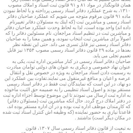
همان قانونگذار در مواد ۸۱ و ۹۱ قانون ثبت اسناد و املاك مصوب
۱۳۱۰، به شرح عملكرد دفاتر اسناد رسمی پرداخته و با لحاظ نمودن
ماده ۹۱ قانون مرقوم متوجه می شویم كه عملكرد صاحبان دفاتر
اسناد رسمی و مباشرین ثبت (كه اینك به مسئولان دفاتر تغییرنام
داده اند) واحد بوده است، لذا به لحاظ وحدت عملكرد صاحبان دفاتر
و مباشرین ثبت در تنظیم اسناد مراجعان، نام مسئولین دفاتر را كه
اصولاً برای مباشرین ثبت انتخاب نموده، و همین معنا را به صاحبان
دفاتر اسناد رسمی نیز قابل تسری می داند. حتی این نقطه نظر
بعدها در ماده ۲۹ قانون دفاتر اسناد رسمی مصوب ۱۳۵۴ نیز قابل
تعمیم تجلی می یابد.
صاحبان دفاتر اسناد رسمی در كنار مباشرین اداره ثبت، یكی به
عنوان نهاد خصوصی و دیگری به عنوان های دولتی توأمان مبادرت
به رسمیت دادن اسناد مراجعان به ویژه در خصوص نقل و انتقال
عرصه و اعیان و منافع غیرمنقول می نمایند.تفاوت بین عملكرد این
دو نهاد، در این است كه نمایندگان ثبت فقط در دفاتر اسناد رسمی
مستقر بودند و اصول اسناد تنظیمی را به ضمیمه حق الثبت مأخوذه
به اداره ثبت ارسال می نمودند تا این موضوع توسط اجزاء اداره ثبت
در دفتر املاك درج گردد. حال آنكه مباشرین ثبت (مسئولان دفاتر)
كه كارمندان موظف اداره ثبت بوده و در آن اداره مستقر بوده اند،
قاعدتاً نیازی به حضور نماینده (كه وظیفه اش كنترل اسناد ثبت شده
در مكان دیگر است) نداشتند .
به تبعیت از قانون دفاتر اسناد رسمی سال ۱۳۰۷، قانون