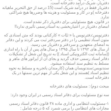
دفتریار، شریک درآمد دفترخانه است.
دفتریار فقط در درآمد شریک است (15 درصد از حق التحریر ماهیانه
دفترخانه )و در کار و مسئولیت و هزینه ها وضررها هیچ شراکتی
ندارد.
در قانون، هیچ مسئولیتی برای دفتریار ذکر نشده است.
امضای دفتریار در اعتباربخشی به اسنادرسمی تأثیری ندارد!!
دفترنویس:دفترنویس یا « ثبّات » کارکنانی بودند که متن اسنادی که
متون اسناد تنظیمی را در دفتر سردفتر ثبت می کردند و این دفاتر
به امضای متعهدین و سردفتر و دفتریار می رسید.
از سال های ۱۳۹۲ تا سال ۱۳۹۵ و سال های پس از آن با راه اندازی
((سامانه ثبت الکترونیکی اسناد )) به تدریج این شغل از تشکیلات
دفاتر اسناد رسمی حذف گردید و بجای آن از اپراتور های ماهر و
مسلط به تنظیم سند استفاده میشود.
سندنویس:سندنویسان همان (کارمندان باتجربه و مسلط به نحوه
تنظیم اسناد )هستند و این شغل یکی از مهم ترین سمتها در یک
دفترخانه است.
مبحث دوم) : مسئولیت های دفترخانه
سه نوع مسئولیت برای دفاتر اسناد رسمی در ایران وجود دارد:
۱-مسئولیت انتظامی و اداری ماده ۳۸ قانون دفاتر اسناد رسمی
مجازات های انتظامی را برمی شمرد که ۵ درجه شامل :