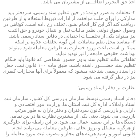
اخذ حق التحریر اضافـــی از مشتریان می باشد .
۲- تخلفات به ضرر دولت: در حین تنظیم سند رسمی، سردفتر باید
مدارکی را برای جلب موافقت از ادارات ذیربط استعلام و از طرفین
دریافت کند اگر این کار انجام نشود، تخلف رخ داده است. کوتاهی در
وصول حقوق دولتی نظیر مالیات نقل و انتقال خودرو و حق الثبت
نیز میتواند یکی از تخلفـــات احتمالی در دفاتر اسناد رسمی باشد.
۳- مفاسد مخل نظم معاملات: این گونه تخلفات علاوه بر اینکه
ممکــن است باعث ورود خسارت به طرفین معامله شود میتواند
بهداشت حقوقی جامعه را نیز تهدید نماید.
تخلفاتی مانند تنظیم سند بدون حضور اشخاصی که قانوناً باید هنگام
تنظیم سند حضــــور داشته باشند، طبق ماده ۱۰۰ قانون ثبت، جعل
در اسناد رسمی شناخته میشود که معمولاً برای آنها مجـازات کیفری
نیز در نظر گرفته می شود.
نظارت بر دفاتر اسناد رسمی:
دفاتر اسناد رسمی توسط سازمان بازرسی کل کشور، سازمان ثبت
اسناد واملاک، اداره کل ثبت استان ها، وزارت امور اقتصادی و
دارایی و بازرسی کانون سردفتران و دفتر یاران به طور مرتب
بازرسی می شوند. یعنی یکی از بیشترین نظارت ها در بین تمامی
دستگاه ها بر این صنف اعمال می شود. در این رابطه برای جلوگیری
از هرگونه مشکل و بروز تخلف، طرفین معامله می توانند انجام
قانونی امور و رسید هزینه های مجاز و مصوب ثبت مورد معامله را