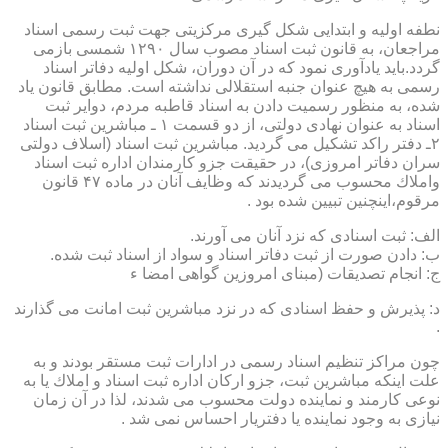
نطفه اولیه و ابتدایی شكل گیری مركزیتی جهت ثبت رسمی اسناد
مراجعان، به قانون ثبت اسناد مصوب سال ۱۲۹۰ شمسی بازمی
گردد.باید یادآوری نمود كه در آن دوران، شكل اولیه دفاتر اسناد
رسمی به هیچ عنوان جنبه استقلالی نداشته است. مطابق قانون یاد
شده، به منظور رسمیت دادن به اسناد قاطبه مردم، دوایر ثبت
اسناد به عنوان نهادی دولتی، از دو قسمت ۱ ـ مباشرین ثبت اسناد
۲ـ دفتر راكد تشكیل می گردید. مباشرین ثبت اسناد (اسلاف دولتی
سران دفاتر امروزی)، در حقیقت جزو كارمندان اداره ثبت اسناد
واملاك محسوب می گردیدند كه وظایف آنان در ماده ۴۷ قانون
مرقوم،اینچنین تبیین شده بود .
الف: ثبت اسنادی كه نزد آنان می آورند.
ب: دادن صورت از ثبت دفاتر اسناد و سواد از اسناد ثبت شده.
ج: انجام تصدیقات (مبنای امروزین گواهی امضا ء
د: پذیرش و حفظ اسنادی كه در نزد مباشرین ثبت امانت می گذارند
.
چون مراكز تنظیم اسناد رسمی در ادارات ثبت مستقر بودند و به
علت اینكه مباشرین ثبت، جزو اركان اداره ثبت اسناد و املاك یا به
نوعی كارمند و نماینده دولت محسوب می شدند، لذا در آن زمان
نیازی به وجود نماینده یا دفتریار احساس نمی شد .