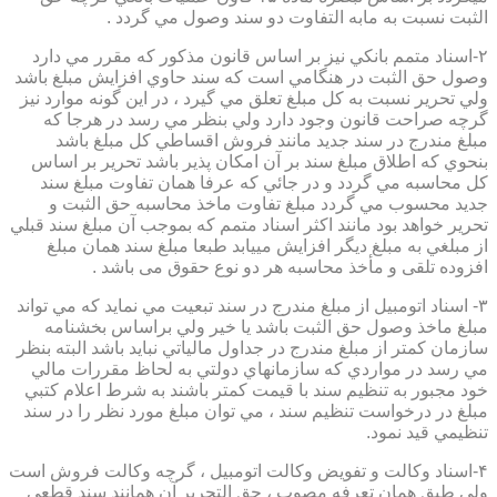
الثبت نسبت به مابه التفاوت دو سند وصول مي گردد .
۲-اسناد متمم بانكي نيز بر اساس قانون مذكور كه مقرر مي دارد
وصول حق الثبت در هنگامي است كه سند حاوي افزايش مبلغ باشد
ولي تحرير نسبت به كل مبلغ تعلق مي گيرد ، در اين گونه موارد نيز
گرچه صراحت قانون وجود دارد ولي بنظر مي رسد در هرجا كه
مبلغ مندرج در سند جديد مانند فروش اقساطي كل مبلغ باشد
بنحوي كه اطلاق مبلغ سند بر آن امكان پذير باشد تحرير بر اساس
كل محاسبه مي گردد و در جائي كه عرفا همان تفاوت مبلغ سند
جديد محسوب مي گردد مبلغ تفاوت ماخذ محاسبه حق الثبت و
تحرير خواهد بود مانند اكثر اسناد متمم كه بموجب آن مبلغ سند قبلي
از مبلغي به مبلغ ديگر افزايش مييابد طبعا مبلغ سند همان مبلغ
افزوده تلقی و مأخذ محاسبه هر دو نوع حقوق می باشد .
۳- اسناد اتومبيل از مبلغ مندرج در سند تبعيت مي نمايد كه مي تواند
مبلغ ماخذ وصول حق الثبت باشد يا خير ولي براساس بخشنامه
سازمان كمتر از مبلغ مندرج در جداول مالياتي نبايد باشد البته بنظر
مي رسد در مواردي كه سازمانهاي دولتي به لحاظ مقررات مالي
خود مجبور به تنظيم سند با قيمت كمتر باشند به شرط اعلام كتبي
مبلغ در درخواست تنظيم سند ، مي توان مبلغ مورد نظر را در سند
تنظيمي قيد نمود.
۴-اسناد وكالت و تفويض وكالت اتومبيل ، گرچه وكالت فروش است
ولي طبق همان تعرفه مصوب ، حق التحرير آن همانند سند قطعي