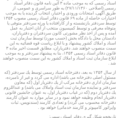
اسناد رسمی كه به موجب ماده ۳ آئین نامه قانون دفاتر اسناد
رسمی (اصلاحی ۲۷/۱۱/۱۳۶۰) به طور سراسری و عمومی، از
طریق آگهی، امتحانات ورودی و اختبار، انتخاب گردیده یا به موجب
اختیارات حاصله از ماده ۶۹ قانون دفاتر اسناد رسمی مصوب ۱۳۵۴
توسط سردفتر بازنشسته و از كارافتاده یا ورثه سردفتر متوفی یا
متوفاه معرفی و توسط كمیسیون منتخب از آنان اختبار به عمل
آمده و پس از اخذ نظر مشورتی كانون سردفتران و دفتریاران،
دادستان محل یا دادگاه بخش (حسب مورد) توسط سازمان ثبت
اسناد و املاك كشور پیشنهاد و با ابلاغ ریاست قوه قضائیه به این
سمت منصوب خواهند شد. دفتریاران، مطابق قسمت اخیر ماده ۳
قانون دفاتر اسناد رسمی ۱۳۵۴، بنا به پیشنهاد سردفتر و به موجب
ابلاغ سازمان ثبت اسناد و املاك كشور به این سمت منصوب خواهند
شد .
از سال ۱۳۵۴ به بعد، دفترخانه اسناد رسمی توسط یك سردفتر (كه
مسئول اصلی دفترخانه می باشد) اداره می گردد و غیر از نامبرده،
سازمان اداری دفترخانه مركب از یك دفتریار اول (كه معاون
سردفتر و نماینده سازمان ثبت اسناد واملاك می باشد) و عنداللزوم
یك دفتریار دوم (كه در غیاب دفتریار اول، به عنوان جانشین قانونی
دفتریار انجام وظیفه خواهد نمود و در سایر موارد به عنوان كارمند
دفترخانه محسوب می گردد) و تعدادی كارمند (سندنویس، ثبات
واپراتور كامپیوتر و كارمند خدماتی) خواهد بود .
تاریخچه شكل گیری دفاتر اسناد رسمی: