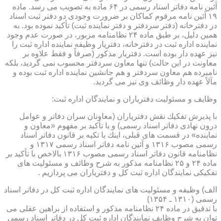
آئین نامه دفاتر اسناد رسمی در ۶۴ ماده به تصویب می رسد. ماده
۱۹ آئین نامه مرقوم كماكان بر ضرورت وجودی دو دفتر ثبت اسناد
در دفترخانه (دفتر سردفتر و دفتر نماینده ثبت) تأكید نموده بود. به
همین دلیل، بر طبق ماده ۲۴ نظامنامه مزبور، در صورت عدم وجود
نماینده اداره ثبت در دفترخانه، دفتریار وظیفه نماینده اداره ثبت را
نیز عهده دار بوده است. دفتریار مذكور (صرفاً و فقط علاوه بر
معاونت در این حالت) تنها معاون سردفتر محسوب نمی گردید، بلكه
نامبرده هم معاون سردفتر و هم جانشین نماینده اداره ثبت بوده و
مآلاً عهده دار وظائف وی نیز می گردید.
وظایف و مسئولیت دفتریاران و نمایندگان اداره ثبت:
با پذیرش تفكیك نقش دفتریاران (معاونان سران دفاتر و عوامل
درون نهادی دفاتر اسناد رسمی) و با تأكید بر مفهوم «معاون و
نماینده» در قسمت های قبلی، اینك با تكیه بر قانون دفاتر اسناد
رسمی مصوب ۱۳۱۶ و آئین نامه دفاتر اسناد رسمی ۱۳۱۷ و
نظامنامه قانون دفاتر اسناد رسمی مصوب ۱۳۱۶ بالاخص با تأكید بر
ماده ۲۴ و ۲۵ نظامنامه مذكور به شرح وظائف و مسئولیت های
تفكیكی نمایندگان اداره ثبت كل و دفتریاران می پردازیم .
الف) وظیفه و مسئولیت های نمایندگان اداره ثبت كل در دفاتر اسناد
رسمی (۱۳۱۰ ـ ۱۳۵۴)
با تدقیق در ماده ۲۴ نظامنامه مذكور و استفاده از براهین عقلی می
توان به شرح وظایف نمایندگان اداره ثبت كل در دفاتر اسناد رسمی