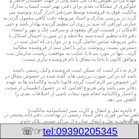
عهده مراکز تعویض پلاک می باشد ولی از جهت اطمینان خاطر و
جلوگیری از مشکلات بعدی برای دفتر، بهتر است انتساب مدارک
مالکیت فوق به فروشنده توسط سردفتر احراز گردد وتوصیه می
گردد در بررسی مدارک و اسناد مربوطه دقت کافی معمول گردد به
عبارتی اوراقی که سند بر روی آن تنظیم گردیده بهادار باشد و حتی
الامکان در قسمت اوراق مفقودی و سرقتی چک و مهر و امضاء
دفترخانه تنظیم کننده سند ملاحظه و در صورت احتمال اشکال با
دفتر مربوطه تماس حاصل گردد و در مواردی که اصل سند در
دسترس نیست رونوشت برابر با اصل سند از فروشنده مطالبه
گردد ، تنها در مورد بند ۵ با عنایت به موافقت ریاست سازمان ثبت
وتوافق کانون با ناجا به بنچاق با نام فروشنده نیازی نیست .
لازم به ذکر است که ممکن است فروشنده وکیل رسمی داشته
باشد که در این صورت بررسی های گفته شده در خصوص بنچاق در
این خصوص نیز لازم است گرچه قانونا تائیدیه وکالتنامه ها به عهده
دفاتر نمی باشد ولی هرنوع اقدامی که در حصول اطمینان از صحت
و اعتبار وکالتنامه انجام شود تبعات ناشی از اختلافات بعدی را
کاهش می دهد.
۲-تائیدیه نقل و انتقال و کارت سبز (شناسنامه مالکیت)
تلفن تماس فوری
دفتر اسناد رسمی در بهداشت, دفترخانه,محضر در
بهداشت
برگ تائیدیه نقل و انتقال صادره از مراکز تعویض پلاک حاوی
مشخصات کامل خودرو اعم از نوع ، سیستم ، مدل ، رنگ ، شماره
☞☏
tel:09390205345
موتور و شاسی ، تیپ و بخصوس شماره شناسه خودرو ( VIN ) در
صدر صفحه و مشخصات فروشنده و خریدار اعم از مشخصات