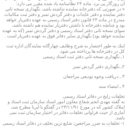
آن روزگار پی برد. ماده ۲۴ نظامنامه یاد شده مقرر می دارد:
« در صورتی كه دفترخانه نماینده نداشته باشد، نگهداری نسخه ثانی
دفتر نماینده و دفتر عایدات و دفتر گردش تمبر و دفتر ثبت مكاتبات
مندرج در ماده ۲۳ قانون دفتر اسناد رسمی به عهده دفتریار خواهد
بود و چنانچه دفترخانه با داشتن دفتریار نماینده هم داشته باشد،
سوای نسخه ثانی دفتر اسناد رسمی و دفتر گردش تمبر (كه به عهده
نماینده خواهد بود) نگهداری سایر دفاتر فوق به عهده دفتریار است .
اینك به طور اختصار به شرح وظایف چهارگانه نمایندگان اداره ثبت
كل در دفترخانه ها پرداخته می شود.
۱ـ نگهداری نسخه ثانی دفتر ثبت اسناد رسمی
۲ـ نگهداری دفتر گردش تمبر
۳ ـ دریافت وجوه تودیعی مراجعان
۴ ـ امضاء سند
تخلفات رایج در دفاتر اسناد رسمی
به گفته مهدی انجم شعاع معاون امور اسناد سازمان ثبت اسناد و
املاک کشور که در مورخ ۲۳/۱۱/۹۱ در گفتگو با ایرنا مطرح شد،
آماری از حیث فراوانی تخلفات دفاتر در اختیار سازمان ثبت نمی
باشد.
۱- تخلفات به ضرر مراجعین: شایع ترین تخلف در دفاتر اسناد رسمی