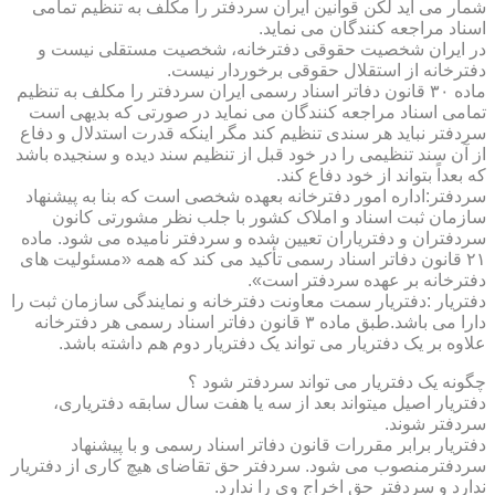
شمار می آید لکن قوانین ایران سردفتر را مکلف به تنظیم تمامی
اسناد مراجعه کنندگان می نماید.
در ایران شخصیت حقوقی دفترخانه، شخصیت مستقلی نیست و
دفترخانه از استقلال حقوقی برخوردار نیست.
ماده ۳۰ قانون دفاتر اسناد رسمی ایران سردفتر را مکلف به تنظیم
تمامی اسناد مراجعه کنندگان می نماید در صورتی که بدیهی است
سردفتر نباید هر سندی تنظیم کند مگر اینکه قدرت استدلال و دفاع
از آن سند تنظیمی را در خود قبل از تنظیم سند دیده و سنجیده باشد
که بعداً بتواند از خود دفاع کند.
سردفتر:اداره امور دفترخانه بعهده شخصی است که بنا به پیشنهاد
سازمان ثبت اسناد و املاک کشور با جلب نظر مشورتی کانون
سردفتران و دفتریاران تعیین شده و سردفتر نامیده می شود. ماده
۲۱ قانون دفاتر اسناد رسمی تأکید می کند که همه «مسئولیت های
دفترخانه بر عهده سردفتر است».
دفتریار :دفتریار سمت معاونت دفترخانه و نمایندگی سازمان ثبت را
دارا می باشد.طبق ماده ۳ قانون دفاتر اسناد رسمی هر دفترخانه
علاوه بر یک دفتریار می تواند یک دفتریار دوم هم داشته باشد.
چگونه یک دفتریار می تواند سردفتر شود ؟
دفتریار اصیل میتواند بعد از سه یا هفت سال سابقه دفتریاری،
سردفتر شوند.
دفتریار برابر مقررات قانون دفاتر اسناد رسمی و با پیشنهاد
سردفترمنصوب می شود. سردفتر حق تقاضای هیچ کاری از دفتریار
ندارد و سردفتر حق اخراج وی را ندارد.