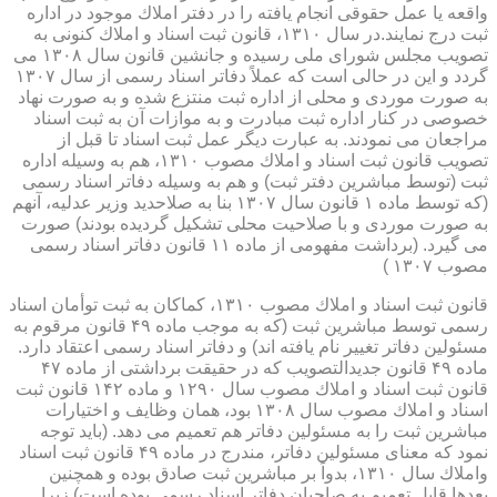
واقعه یا عمل حقوقی انجام یافته را در دفتر املاك موجود در اداره
ثبت درج نمایند.در سال ۱۳۱۰، قانون ثبت اسناد و املاك كنونی به
تصویب مجلس شورای ملی رسیده و جانشین قانون سال ۱۳۰۸ می
گردد و این در حالی است كه عملاً دفاتر اسناد رسمی از سال ۱۳۰۷
به صورت موردی و محلی از اداره ثبت منتزع شده و به صورت نهاد
خصوصی در كنار اداره ثبت مبادرت و به موازات آن به ثبت اسناد
مراجعان می نمودند. به عبارت دیگر عمل ثبت اسناد تا قبل از
تصویب قانون ثبت اسناد و املاك مصوب ۱۳۱۰، هم به وسیله اداره
ثبت (توسط مباشرین دفتر ثبت) و هم به وسیله دفاتر اسناد رسمی
(كه توسط ماده ۱ قانون سال ۱۳۰۷ بنا به صلاحدید وزیر عدلیه، آنهم
به صورت موردی و با صلاحیت محلی تشكیل گردیده بودند) صورت
می گیرد. (برداشت مفهومی از ماده ۱۱ قانون دفاتر اسناد رسمی
مصوب ۱۳۰۷ )
قانون ثبت اسناد و املاك مصوب ۱۳۱۰، كماكان به ثبت توأمان اسناد
رسمی توسط مباشرین ثبت (كه به موجب ماده ۴۹ قانون مرقوم به
مسئولین دفاتر تغییر نام یافته اند) و دفاتر اسناد رسمی اعتقاد دارد.
ماده ۴۹ قانون جدیدالتصویب كه در حقیقت برداشتی از ماده ۴۷
قانون ثبت اسناد و املاك مصوب سال ۱۲۹۰ و ماده ۱۴۲ قانون ثبت
اسناد و املاك مصوب سال ۱۳۰۸ بود، همان وظایف و اختیارات
مباشرین ثبت را به مسئولین دفاتر هم تعمیم می دهد. (باید توجه
نمود كه معنای مسئولین دفاتر، مندرج در ماده ۴۹ قانون ثبت اسناد
واملاك سال ۱۳۱۰، بدواً بر مباشرین ثبت صادق بوده و همچنین
بعدها قابل تعمیم به صاحبان دفاتر اسناد رسمی بوده است) زیرا