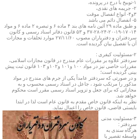
۱-توبیخ با درج در پرونده،
۲- جریمه های نقدی،
۳و۴- انواع انفصال موقت
۵- انفصال دائم می باشد
و طبق ماده ۲۹ آئین نامه های بند ۴ ماده ۶ و تبصره ۲ ماده ۶ و مواد
۱۴- ۱۷-۱۹-۲۰-۲۴-۲۸-۳۷ و ۵۳ قانون دفاتر اسناد رسمی و کانون
سردفتران و دفتریاران مصوب ۲۷/۱۱/۶۰ موارد تخلفات و مجازات
آن با تفصیل بیان گردیده است.
۲-مسئولیت کیفری :
سردفتر علاوه بر مقررات عام مندرج در قانون مجازات اسلامی،
مقررات خاصی نیز در مواد ۱۰۰ و۱۰۱ و۱۰۲و ۱۰۳ قانون ثبت پیش
بینی گردیده است؛
و در صورتی که سردفتر عامداً یکی از جرم های مندرج در مواد
مذکور را مرتکب شود ، جاعل در اسناد رسمی محسوب و به
مجازاتی که برای جعل و تزویر اسناد رسمی مقرر است محکوم
خواهد شد.
نظر به اینکه قانون خاص مقدم به قانون عام است لذا در ابتدا
بایستی قاضی، قانون خاص را اعمال نماید.
۳-مسئولیت مدنی
سردفتر :
هرگاه سندی به
واسطه تقصیر یا