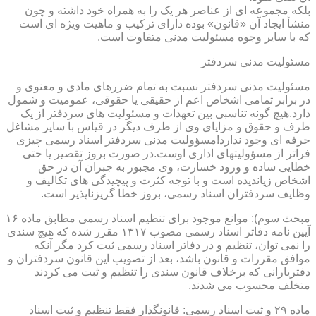
بلکه مجموعه ای از عناصر هر یک را به همراه خود داشته و چون
منشأ ایجاد آن «قانون» بوده دارای ترکیب و ماهیت ویژه ای است
که با سایر وجوه مسئولیت مدنی متفاوت است.
مسئولیت مدنی سردفتر
مسئولیت مدنی سردفتر نسبت به تمام ضررهای مادی و معنوی و
در برابر تمامی اشخاص اعم از حقیقی یا حقوقی، عمومیت و شمول
دارد.هیچ گونه تناسبی بین تعهدات و مسئولیت های سردفتر از یک
طرف و حقوق و مزایای وی از طرف دیگر در قیاس با سایر مشاغل
حرفه ای وجود ندارد!مسؤولیت مدنی سردفتر اسناد رسمی چیزی
فراتر از مسؤولیتهای اداری اوست.در صورت بروز تقصیر یا حتی
خطایی ساده و ورود خسارت، وی مجبور به جبران آن در حق
اشخاص زیاندیده است و با توجه کثرت و پیچیدگی های تکالیف و
وظایف سردفتران اسناد رسمی، بروز خطا گریزناپذیر است.
مبحث سوم): موانع موجود برای تنظیم اسناد رسمی مطابق ماده ۱۶
آیین نامه دفاتر اسناد رسمی مصوب ۱۳۱۷ مقرر شده که هیچ سندی
را نمی توان، تنظیم و در دفاتر اسناد رسمی ثبت کرد مگر آنکه
موافق مقررات و قانون باشد، بعد از تصویب این قانون سردفتران و
دفتریارانی که برخلاف قانون سندی را تنظیم و ثبت می کردند
متخلف محسوب می شدند.
ماده ۲۹ و ثبت اسناد رسمی: قانونگذار فقط تنظیم و ثبت اسناد