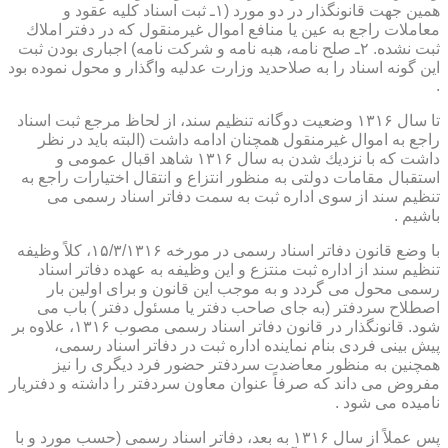
همین جهت قانونگذار در دو مورد (۱ـ ثبت اسناد كلیه عقود و
معاملات راجع به عین یا منافع اموال غیرمنقول كه در دفتر املاك
ثبت نشده. ۲ـ صلح نامه، هبه نامه و شركت نامه) اجباری بودن ثبت
این گونه اسناد را به صلاحدید وزارت عدلیه واگذار و محول نموده بود
.
تا سال ۱۳۱۶ وضعیت دوگانه تنظیم سند، از لحاظ مرجع ثبت اسناد
راجع به اموال غیرمنقول همچنان ادامه داشت (البته باید در نظر
داشت كه با نزدیك شدن به سال ۱۳۱۶ شاهد اقبال عمومی و
استقبال مقامات دولتی به منظور انتزاع و انتقال اختیارات راجع به
تنظیم سند از سوی اداره ثبت به سمت دفاتر اسناد رسمی می
باشیم .
با وضع قانون دفاتر اسناد رسمی در مورخه ۱۵/۳/۱۳۱۶، كلاً وظیفه
تنظیم سند از اداره ثبت منتزع و این وظیفه به عهده دفاتر اسناد
رسمی محول می گردد و به موجب این قانون و برای اولین بار
اصطلاح سردفتر (به جای صاحب دفتر یا مسئول دفتر ) باب می
شود. قانونگذار در قانون دفاتر اسناد رسمی مصوب ۱۳۱۶، علاوه بر
پیش بینی فردی بنام نماینده اداره ثبت در دفاتر اسناد رسمی،
همچنین به منظور معاضدت سردفتر حضور فرد دیگری را نیز
مفروض می داند كه صرفاً عنوان معاون سردفتر را داشته و دفتریار
نامیده می شود .
پس عملاً از سال ۱۳۱۶ به بعد، دفاتر اسناد رسمی (حسب مورد و با