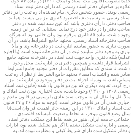
جدیدالتصویب (قانون ثبت اسناد و املاك ۱۳۱۰) در ماده ۸۴ خود،
علاوه بر صاحبان دفاتر اسناد رسمی كه دارای دفتر ثبت اسناد
رسمی بودند، حضور شخص دیگری بنام نماینده اداره ثبت را در دفاتر
اسناد رسمی به رسمیت شناخته بود كه وی نیز می بایست همانند
صاحب دفتر، دارای دفتری باشد كه عین سند ثبت شده در دفتر
صاحب دفتر را در دفتر خود درج نماید. استثنایی كه در این زمینه
وجود داشت، ماده ۸۵ قانون مرقوم بود و آن حالتی بود كه هرگاه
صاحب دفترخانه اسناد رسمی، مجتهد جامع الشرایط باشد، در آن
صورت نیازی به حضور نماینده اداره ثبت در دفترخانه وی و مآلا
نیازی به وجود دفتر نماینده ثبت در آن دفترخانه نبوده است (با اجازه
عدلیه) بلكه دفتری واحد جهت ثبت اسناد در دفترخانه مجتهد جامع
الشرایط قرار داشته و همچنین دفتری در اداره ثبت محل وجود
داشت، تا سندی كه مطابق مقررات از دفتر مجتهد جامع الشرایط
صادر شده و انتساب امضاء مجتهد جامع الشرایط از نظر اداره ثبت
مسلم باشد، به وسیله اجزاء ثبت در دفتر موجود در اداره ثبت نیز
درج گردد. تفاوت دیگری كه بین دو قانون یاد شده (قانون ثبت اسناد
رسمی ۱۳۰۸ و ۱۳۱۰) وجود داشت، بحث اختیاری بودن ثبت املاك و
مالاً نقل و انتقال آن به موجب سند عادی یا رسمی در قانون مقدم و
اجباری شدن آن در قانون موخر است. (توجه به مواد ۴۶ و ۴۷ قانون
ثبت اسناد و املاك ۱۳۱۰ در این زمینه حائز اهمیت فراوان است)تا
سال وضع قانون موخر، به لحاظ وضعیت نامساعد اقتصادی ـ
اجتماعی جامعه ایران، هنوز در همه نقاط این مملكت دفاتر اسناد
رسمی و اداره ثبت تشكیل نشده یا اگر هم تشكیل شده بود، ادارات
و دفاتر تشكیل شده دارای شرایط كیفی و مطلوب نبوده اند. به