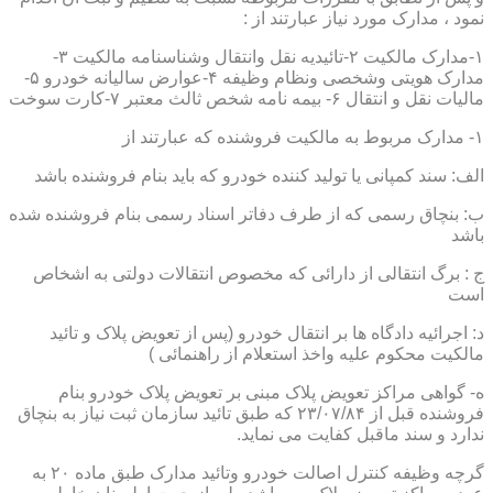
نمود ، مدارک مورد نیاز عبارتند از :
۱-مدارک مالکیت ۲-تائیدیه نقل وانتقال وشناسنامه مالکیت ۳-
مدارک هویتی وشخصی ونظام وظیفه ۴-عوارض سالیانه خودرو ۵-
مالیات نقل و انتقال ۶- بیمه نامه شخص ثالث معتبر ۷-کارت سوخت
۱- مدارک مربوط به مالکیت فروشنده که عبارتند از
الف: سند کمپانی یا تولید کننده خودرو که باید بنام فروشنده باشد
ب: بنچاق رسمی که از طرف دفاتر اسناد رسمی بنام فروشنده شده
باشد
ج : برگ انتقالی از دارائی که مخصوص انتقالات دولتی به اشخاص
است
د: اجرائیه دادگاه ها بر انتقال خودرو (پس از تعویض پلاک و تائید
مالکیت محکوم علیه واخذ استعلام از راهنمائی )
ه- گواهی مراکز تعویض پلاک مبنی بر تعویض پلاک خودرو بنام
فروشنده قبل از ۲۳/۰۷/۸۴ که طبق تائید سازمان ثبت نیاز به بنچاق
ندارد و سند ماقبل کفایت می نماید.
گرچه وظیفه کنترل اصالت خودرو وتائید مدارک طبق ماده ۲۰ به