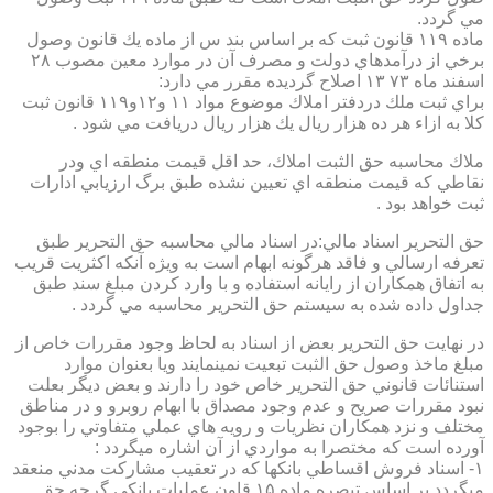
مي گردد.
ماده ۱۱۹ قانون ثبت كه بر اساس بند س از ماده يك قانون وصول
برخي از درآمدهاي دولت و مصرف آن در موارد معين مصوب ۲۸
اسفند ماه ۷۳ ۱۳ اصلاح گرديده مقرر مي دارد:
براي ثبت ملك دردفتر املاك موضوع مواد ۱۱ و۱۲و۱۱۹ قانون ثبت
كلا به ازاء هر ده هزار ريال يك هزار ريال دريافت مي شود .
ملاك محاسبه حق الثبت املاك، حد اقل قيمت منطقه اي ودر
نقاطي كه قيمت منطقه اي تعيين نشده طبق برگ ارزيابي ادارات
ثبت خواهد بود .
حق التحرير اسناد مالي:در اسناد مالي محاسبه حق التحرير طبق
تعرفه ارسالي و فاقد هرگونه ابهام است به ويژه آنكه اكثريت قريب
به اتفاق همكاران از رايانه استفاده و با وارد كردن مبلغ سند طبق
جداول داده شده به سيستم حق التحرير محاسبه مي گردد .
در نهايت حق التحرير بعض از اسناد به لحاظ وجود مقررات خاص از
مبلغ ماخذ وصول حق الثبت تبعيت نمينمايند ويا بعنوان موارد
استنائات قانوني حق التحرير خاص خود را دارند و بعض ديگر بعلت
نبود مقررات صريح و عدم وجود مصداق با ابهام روبرو و در مناطق
مختلف و نزد همكاران نظريات و رويه هاي عملي متفاوتي را بوجود
آورده است كه مختصرا به مواردي از آن اشاره ميگردد :
۱- اسناد فروش اقساطي بانكها كه در تعقيب مشاركت مدني منعقد
ميگردد بر اساس تبصره ماده ۱۵ قاون عمليات بانكي گرچه حق