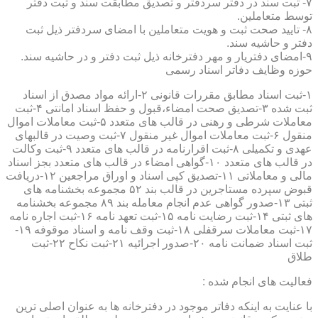
۷- ثبت سند در دفتر سردفتر و تصدیق مطابقت سند و ثبت دفتر
توسط متعاملین.
۸- تایید صحت ثبت و هویت متعاملین با امضای سردفتر ذیل ثبت
دفتر و حاشیه سند.
۹-امضای دفتریار و مهر دفترخانه ذیل ثبت دفتر و در حاشیه سند.
حوزه وظایف دفاتر اسناد رسمی
۱-ثبت اسناد مطابق مقررات قانونی ۲-ارائه مواد مصدق از اسناد
ثبت شده ۳-تصدیق صحت امضاء،قبول و حفظ اسناد امانتی ۴-ثبت
معاملات شرطی و رهنی در قالب های متعدد ۵-ثبت معاملات اموال
منقول ۶-ثبت معاملات اموال غیر منقول ۷-ثبت وصیت در قالبهای
عهدی و تکمیلی ۸-ثبت اقرارنامه در قالب های متعدد ۹-ثبت وکالت
در قالب های متعدد ۱۰-گواهی امضاء در قالب های متعدد بجز اسناد
مالی و معاملاتی ۱۱-تصدیق کپی اسناد و اوراق مراجعین ۱۲-دریافت
قبوض سپرده مستاجرین در قالب بند ۵۲ مجموعه بخشنامه های
ثبتی ۱۳-صدور گواهی عدم انجام معامله بند ۸۹ مجموعه بخشنامه
های ثبتی ۱۴-ثبت رضایت نامه ۱۵-ثبت تعهد نامه ۱۶-ثبت اجاره نامه
۱۷-ثبت معاملات سرقفلی ۱۸-ثبت وقف نامه و اسناد موقوفه ۱۹-
ثبت اسناد ضمانت نامه ۲۰-صدور اجرائیه ۲۱-ثبت نکاح ۲۲-ثبت
طلاق
فعالیت های انجام شده :
با عنایت به اینکه دفاتر موجود در دفترخانه ها به عنوان اصلی ترین