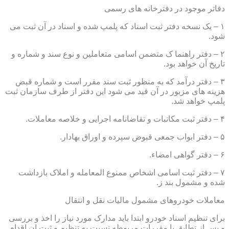
دفاتر موجود در دفترخانه های رسمی
۱ – یک نسخه دفتر ثبت اسناد که پلمپ شده و اسناد در آن ثبت می
شود.
۲ – دفتر راهنما ک متضمن اسامی متعاملین و نوع سند و شماره و
تاریخ آن خواهد بود.
۳ – دفتر درآمد که به منظور ثبت سند مقرر است و شماره قبض
هزینه های مزبور در آن قید می شود این دفتر از طرف سازمان ثبت
پلمپ خواهد شد.
۴ – دفتر ثبت مکاتبات و تقاضانامه اجرایی و خلاصه معاملات.
۵ – دفتر ابواب جمعی قبوض سپرده و اوراق بهادار.
۶ – دفتر گواهی امضاء.
۷ – دفتر ثبت اسامی اشخاص ممنوع المعامله و املاک بازداشت
شده و مشمول بند ز.
معاملات خودروهای مشمول مالیات نقل و انتقال
برای تنظیم اسناد خودرو ابتدا باید مدارک مورد نیاز را اخذ و بررسی
و پس از تطابق با مقررات مربوطه نسبت به تنظیم و ثبت ان اقدام