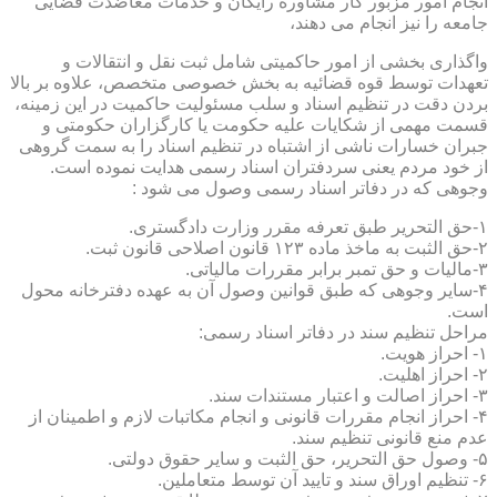
انجام امور مزبور کار مشاوره رایگان و خدمات معاضدت قضایی
جامعه را نیز انجام می دهند،
واگذاری بخشی از امور حاکمیتی شامل ثبت نقل و انتقالات و
تعهدات توسط قوه قضائیه به بخش خصوصی متخصص، علاوه بر بالا
بردن دقت در تنظیم اسناد و سلب مسئولیت حاکمیت در این زمینه،
قسمت مهمی از شکایات علیه حکومت یا کارگزاران حکومتی و
جبران خسارات ناشی از اشتباه در تنظیم اسناد را به سمت گروهی
از خود مردم یعنی سردفتران اسناد رسمی هدایت نموده است.
وجوهی که در دفاتر اسناد رسمی وصول می شود :
۱-حق التحریر طبق تعرفه مقرر وزارت دادگستری.
۲-حق الثبت به ماخذ ماده ۱۲۳ قانون اصلاحی قانون ثبت.
۳-مالیات و حق تمبر برابر مقررات مالیاتی.
۴-سایر وجوهی که طبق قوانین وصول آن به عهده دفترخانه محول
است.
مراحل تنظیم سند در دفاتر اسناد رسمی:
۱- احراز هویت.
۲- احراز اهلیت.
۳- احراز اصالت و اعتبار مستندات سند.
۴- احراز انجام مقررات قانونی و انجام مکاتبات لازم و اطمینان از
عدم منع قانونی تنظیم سند.
۵- وصول حق التحریر، حق الثبت و سایر حقوق دولتی.
۶- تنظیم اوراق سند و تایید آن توسط متعاملین.