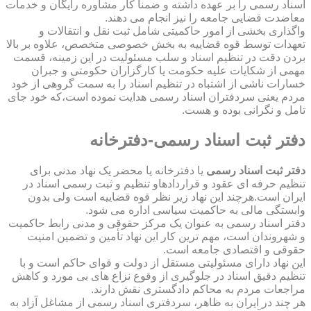
اسناد رسمی را بر عهده داشته و ضمناً کار مشاوره رایگان و خدمات
معاضدت قضایی جامعه را نیز انجام می دهند.
واگذاری بخشی از امور حاکمیتی شامل ثبت نقل و انتقالات و
تعهدات توسط قوه قضاییه به بخش خصوصی متخصص، علاوه بر بالا
بردن دقت در تنظیم اسناد و سلب مسئولیت در این زمینه، قسمت
مهمی از شکایات علیه حکومت یا کارگزاران حکومتی و جبران
خسارات ناشی از اشتباه در تنظیم اسناد را به سمت گروهی از خود
مردم یعنی سردفتران اسناد رسمی هدایت نموده است،که خود جای
تامل و نگرانی بوده و هست.
دفتر ثبت اسناد رسمی-دفترخانه
دفتر ثبت اسناد رسمی
یا دفترخانه یا محضر یک نهاد مدنی برای
تنظیم حرفه ای عقود و قراردادهاو تنظیم و ثبت رسمی اسناد در
ایران است.هرچند این نهاد زیر نظر قوه قضاییه است ولی بدون
وابستگی مالی به حاکمیت سیاسی اداره می شود.
دفتر اسناد رسمی به عنوان یک مرکز حقوقی و مدنی رابط حاکمیت
و شهروندان است، مهم ترین کار این نهاد تأمین و تضمین امنیت
حقوقی و اقتصادی جامعه است.
این نهاد دارای مسئولیتی مستقل از دولت و قوای حاکم است و با
تنظیم دقیق اسناد در جلوگیری از وقوع نزاع های بی مورد و کاهش
مراجعات مردم به محاکم دادگستری نقش دارند.
هر چند در ایران به ظاهر، سردفتری اسناد رسمی از مشاغل آزاد به