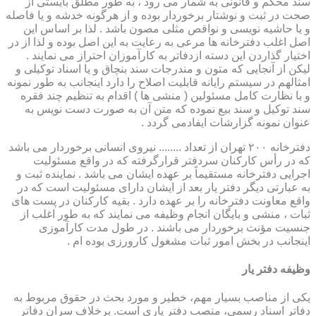
سند محکم و قانونی به شمار می رود ، به طور مطلق بایستی از
صحت در ثبت و نوشتار برخوردار بوده و از هرگونه خدشه و یا فاصله
و یا حاشیه نویسی و نواقص مثلی مصون باشد . لذا بر اساس این
اصل اغلب دفترخانه ها مرعی به رعایت به این اصل بوده و لذا از در
اختیار گذاردن این دسته ازدفاتر به کارآموزان احتراز می نمایند .
لیکن از آنجایی که متون و مندرجات سند بنچاق و یا اسناد توکیلی و
امثالهم در سیستم رایانه قابلیت اصلاح را دارد اینجانب به طور نمونه
و با نظارت کامل مسئولین ( منشی ها ) اقدام به تنظیم چند فقره
سند توکیل و سند بیع نموده که متن آن به صورت دست نویس به
عنوان نمونه گزارشات ایفادمی گردد .
دفترخانه ۲۰۰ تهران از تعداد ........ نیروی انسانی برخوردار می باشد
که در رأس کارکنان سردفتر قرارگرفته که در واقع مسئولیت
اجرایی دفترخانه مستقیماً بر عهده ایشان می باشد . نماینده ثبت و
به عبارتی دیگر دفتر یار بعد از ایشان دارای مسئولیت است که در
واقع معاونت دفترخانه را بر عهده دارد . بقیه کارکنان در پست های
ثبات ، منشی و بایگان انجام وظیفه می نمایند که به طور اغلب از
جنسیت مؤنث برخوردار می باشند . در طول مدت کارآموزی
اینجانب در بخش امور ثبات مشغول کارورزی بوده ام .
وظیفه دفتر یار
یكی از مناصب بسیار مهم، خطیر و مورد بحث در حقوق مربوط به
دفاتر اسناد رسمی، منصب دفتر یاری است. برخلاف سران دفاتر