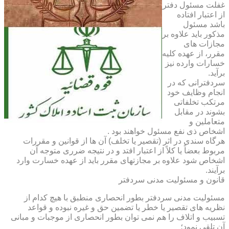
غفلت مسئول دفتر
از اعتبار افتاده
باشد مسئول
مذکور باید علاوه بر
مجازات های
مقرر، از عهده کلیه
خسارات وارده نیز
برآید.
سردفترانی که در
انجام وظایف خود
مرتکب تخلفاتی
بشوند در مقابل
متعاملین و
اشخاص ذی نفع مسئول خواهند بود .
هرگاه سندی در اثر (تقصیر یا تخلف) آن ها از قوانین و مقررات
مربوط بعضاً یا کلاً از اعتبار افتد و در نتیجه ضرری متوجه آن
اشخاص شود علاوه بر مجازتهای مقرر باید از عهده خسارت وارد
برآیند.
قانون و مسئولیت مدنی سردفتر
مسئولیت مدنی سردفتر بطور انحصاری منطبق با هیچ کدام از
نظریه های تقصیر یا خطر یا تضمین حق و غیره نبوده و قواعد
تسبیب و اتلاف را هم نمی توان بطور انحصاری از موجبات و مبانی
آن تلقی نمود؛