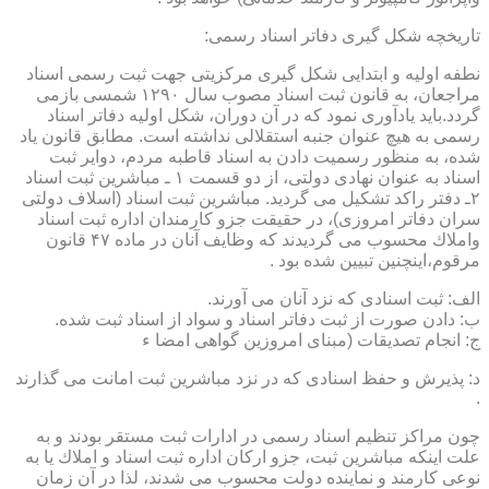
تاریخچه شكل گیری دفاتر اسناد رسمی:
نطفه اولیه و ابتدایی شكل گیری مركزیتی جهت ثبت رسمی اسناد
مراجعان، به قانون ثبت اسناد مصوب سال ۱۲۹۰ شمسی بازمی
گردد.باید یادآوری نمود كه در آن دوران، شكل اولیه دفاتر اسناد
رسمی به هیچ عنوان جنبه استقلالی نداشته است. مطابق قانون یاد
شده، به منظور رسمیت دادن به اسناد قاطبه مردم، دوایر ثبت
اسناد به عنوان نهادی دولتی، از دو قسمت ۱ ـ مباشرین ثبت اسناد
۲ـ دفتر راكد تشكیل می گردید. مباشرین ثبت اسناد (اسلاف دولتی
سران دفاتر امروزی)، در حقیقت جزو كارمندان اداره ثبت اسناد
واملاك محسوب می گردیدند كه وظایف آنان در ماده ۴۷ قانون
مرقوم،اینچنین تبیین شده بود .
الف: ثبت اسنادی كه نزد آنان می آورند.
ب: دادن صورت از ثبت دفاتر اسناد و سواد از اسناد ثبت شده.
ج: انجام تصدیقات (مبنای امروزین گواهی امضا ء
د: پذیرش و حفظ اسنادی كه در نزد مباشرین ثبت امانت می گذارند
.
چون مراكز تنظیم اسناد رسمی در ادارات ثبت مستقر بودند و به
علت اینكه مباشرین ثبت، جزو اركان اداره ثبت اسناد و املاك یا به
نوعی كارمند و نماینده دولت محسوب می شدند، لذا در آن زمان