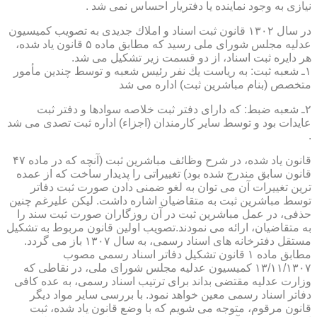
نیازی به وجود نماینده یا دفتریار احساس نمی شد .
در سال ۱۳۰۲ قانون ثبت اسناد و املاك جدیدی به تصویب كمیسیون
عدلیه مجلس شورای ملی رسید كه مطابق ماده ۵ قانون یاد شده،
هر دایره ثبت اسناد، از دو قسمت زیر تشكیل می شد.
۱ـ شعبه ثبت: به ریاست یك نفر رئیس شعبه و توسط چندین مأمور
متخصص (بنام مباشرین ثبت) اداره می شد
۲ـ شعبه ضبط: كه دارای دفتر ثبت خلاصه سوادها و دفتر ثبت
عایدات بود و توسط سایر كارمندان (اجزاء) اداره ثبت تصدی می شد
.
قانون یاد شده، در شرح وظائف مباشرین ثبت (آنچه كه در ماده ۴۷
قانون سابق مندرج شده بود) تغییراتی را پدیدار ساخت كه از عمده
ترین تغییرات آن می توان به لغو ضمنی دادن صورت ثبت دفاتر
توسط مباشرین ثبت به متقاضیان اشاره داشت. لیكن علیرغم چنین
حذفی، در عمل مباشرین ثبت در آن روزگاران صورت ثبت سند را
به متقاضیان، ارائه می نمودند.تصویب اولین قانون مربوط به تشكیل
مستقل دفترخانه های اسناد رسمی، به سال ۱۳۰۷ باز می گردد.
مطابق ماده ۱ قانون تشكیل دفاتر اسناد رسمی مصوب
۱۳/۱۱/۱۳۰۷ كمیسیون عدلیه مجلس شورای ملی، در نقاطی كه
وزارت عدلیه مقتضی بداند برای ترتیب اسناد رسمی، به عده كافی
دفاتر اسناد رسمی معین خواهد نمود. با بررسی سایر مواد دیگر
قانون مرقوم، متوجه می شویم كه با وضع قانون یاد شده، ثبت