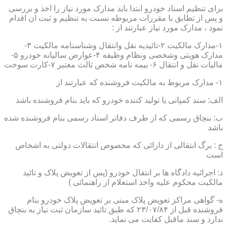
برای تنظیم اسناد خودرو ابتدا باید مدارک مورد نیاز را اخذ و بررسی
و پس از تطابق با مقررات مربوطه نسبت به تنظیم و ثبت ان اقدام
نمود ، مدارک مورد نیاز عبارتند از :
۱-مدارک مالکیت ۲-تائیدیه نقل وانتقال وشناسنامه مالکیت ۳-
مدارک هویتی وشخصی ونظام وظیفه ۴-عوارض سالیانه خودرو ۵-
مالیات نقل و انتقال ۶- بیمه نامه شخص ثالث معتبر ۷-کارت سوخت
۱- مدارک مربوط به مالکیت فروشنده که عبارتند از
الف: سند کمپانی یا تولید کننده خودرو که باید بنام فروشنده باشد
ب: بنچاق رسمی که از طرف دفاتر اسناد رسمی بنام فروشنده شده
باشد
ج : برگ انتقالی از دارائی که مخصوص انتقالات دولتی به اشخاص
است
د: اجرائیه دادگاه ها بر انتقال خودرو (پس از تعویض پلاک و تائید
مالکیت محکوم علیه واخذ استعلام از راهنمائی )
ه- گواهی مراکز تعویض پلاک مبنی بر تعویض پلاک خودرو بنام
فروشنده قبل از ۲۳/۰۷/۸۴ که طبق تائید سازمان ثبت نیاز به بنچاق
ندارد و سند ماقبل کفایت می نماید.