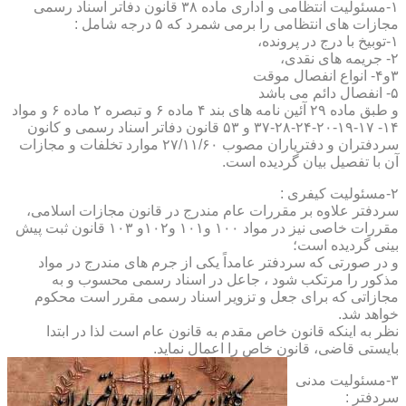
۱-مسئولیت انتظامی و اداری ماده ۳۸ قانون دفاتر اسناد رسمی
مجازات های انتظامی را برمی شمرد که ۵ درجه شامل :
۱-توبیخ با درج در پرونده،
۲- جریمه های نقدی،
۳و۴- انواع انفصال موقت
۵- انفصال دائم می باشد
و طبق ماده ۲۹ آئین نامه های بند ۴ ماده ۶ و تبصره ۲ ماده ۶ و مواد
۱۴- ۱۷-۱۹-۲۰-۲۴-۲۸-۳۷ و ۵۳ قانون دفاتر اسناد رسمی و کانون
سردفتران و دفتریاران مصوب ۲۷/۱۱/۶۰ موارد تخلفات و مجازات
آن با تفصیل بیان گردیده است.
۲-مسئولیت کیفری :
سردفتر علاوه بر مقررات عام مندرج در قانون مجازات اسلامی،
مقررات خاصی نیز در مواد ۱۰۰ و۱۰۱ و۱۰۲و ۱۰۳ قانون ثبت پیش
بینی گردیده است؛
و در صورتی که سردفتر عامداً یکی از جرم های مندرج در مواد
مذکور را مرتکب شود ، جاعل در اسناد رسمی محسوب و به
مجازاتی که برای جعل و تزویر اسناد رسمی مقرر است محکوم
خواهد شد.
نظر به اینکه قانون خاص مقدم به قانون عام است لذا در ابتدا
بایستی قاضی، قانون خاص را اعمال نماید.
۳-مسئولیت مدنی
سردفتر :