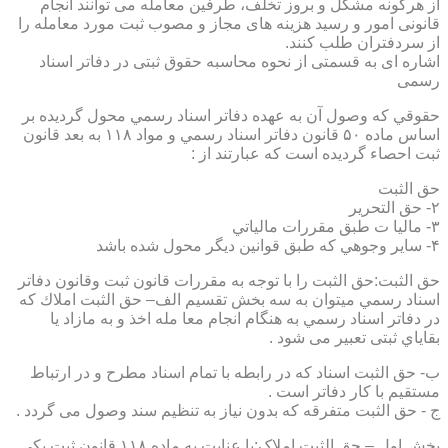
از هرگونه مشکل و بروز تخلف، طرفین معامله می توانند انجام
قانونی امور و رسید هزینه های مجاز و مصوب ثبت مورد معامله را
از سردفتران طلب کنند.
اشاره ای به قسمتی از نحوه محاسبه حقوق ثبتی در دفاتر اسناد
رسمی
حقوقي كه وصول آن به عهده دفاتر اسناد رسمي محول گرديده بر
اساس ماده ۵۰ قانون دفاتر اسناد رسمي و مواد ۱۱۸ به بعد قانون
ثبت احصاء گرديده است كه عبارتند از :
حق الثبت
۲- حق التحرير
۳- ماليا ت طبق مقررات مالياتي
۴- ساير وجوهي كه طبق قوانين ديگر محول شده باشد
حق الثبت:حق الثبت را با توجه به مقررات قانون ثبت وقانون دفاتر
اسناد رسمي ميتوان به سه بخش تقسيم الف– حق الثبت املاك كه
در دفاتر اسناد رسمي به هنگام انجام معا مله اخذ و به مازاد يا
بقاياي ثبتی تعبیر می شود .
ب- حق الثبت اسناد كه در رابطه با تمام اسناد مطرح و در ارتباط
مستقيم با كار دفاتر است .
ج - حق الثبت متفرقه كه بدون نياز به تنظیم سند وصول می گردد .
بخش اول – حق الثبت املاک:با عنايت به ماده ۱۱۸ قانون ثبت يكي