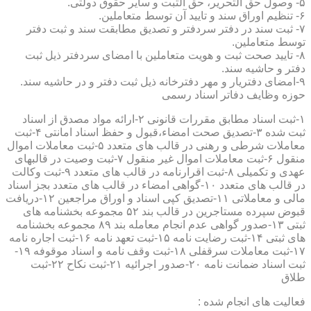
۵- وصول حق التحریر، حق الثبت و سایر حقوق دولتی.
۶- تنظیم اوراق سند و تایید آن توسط متعاملین.
۷- ثبت سند در دفتر سردفتر و تصدیق مطابقت سند و ثبت دفتر
توسط متعاملین.
۸- تایید صحت ثبت و هویت متعاملین با امضای سردفتر ذیل ثبت
دفتر و حاشیه سند.
۹-امضای دفتریار و مهر دفترخانه ذیل ثبت دفتر و در حاشیه سند.
حوزه وظایف دفاتر اسناد رسمی
۱-ثبت اسناد مطابق مقررات قانونی ۲-ارائه مواد مصدق از اسناد
ثبت شده ۳-تصدیق صحت امضاء،قبول و حفظ اسناد امانتی ۴-ثبت
معاملات شرطی و رهنی در قالب های متعدد ۵-ثبت معاملات اموال
منقول ۶-ثبت معاملات اموال غیر منقول ۷-ثبت وصیت در قالبهای
عهدی و تکمیلی ۸-ثبت اقرارنامه در قالب های متعدد ۹-ثبت وکالت
در قالب های متعدد ۱۰-گواهی امضاء در قالب های متعدد بجز اسناد
مالی و معاملاتی ۱۱-تصدیق کپی اسناد و اوراق مراجعین ۱۲-دریافت
قبوض سپرده مستاجرین در قالب بند ۵۲ مجموعه بخشنامه های
ثبتی ۱۳-صدور گواهی عدم انجام معامله بند ۸۹ مجموعه بخشنامه
های ثبتی ۱۴-ثبت رضایت نامه ۱۵-ثبت تعهد نامه ۱۶-ثبت اجاره نامه
۱۷-ثبت معاملات سرقفلی ۱۸-ثبت وقف نامه و اسناد موقوفه ۱۹-
ثبت اسناد ضمانت نامه ۲۰-صدور اجرائیه ۲۱-ثبت نکاح ۲۲-ثبت
طلاق
فعالیت های انجام شده :