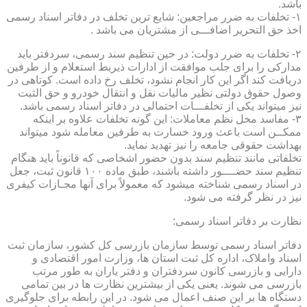
باشد.
۱- تخلفات به ضرر مراجعین: شایع ترین تخلف در دفاتر اسناد رسمی
اخذ حق التحریر اضافـــی از مشتریان می باشد .
۲- تخلفات به ضرر دولت: در حین تنظیم سند رسمی، سردفتر باید
مدارکی را برای جلب موافقت از ادارات ذیربط استعلام و از طرفین
دریافت کند اگر این کار انجام نشود، تخلف رخ داده است. کوتاهی در
وصول حقوق دولتی نظیر مالیات نقل و انتقال خودرو و حق الثبت
نیز میتواند یکی از تخلفـــات احتمالی در دفاتر اسناد رسمی باشد.
۳- مفاسد مخل نظم معاملات: این گونه تخلفات علاوه بر اینکه
ممکــن است باعث ورود خسارت به طرفین معامله شود میتواند
بهداشت حقوقی جامعه را نیز تهدید نماید.
تخلفاتی مانند تنظیم سند بدون حضور اشخاصی که قانوناً باید هنگام
تنظیم سند حضــــور داشته باشند، طبق ماده ۱۰۰ قانون ثبت، جعل
در اسناد رسمی شناخته میشود که معمولاً برای آنها مجـازات کیفری
نیز در نظر گرفته می شود.
نظارت بر دفاتر اسناد رسمی:
دفاتر اسناد رسمی توسط سازمان بازرسی کل کشور، سازمان ثبت
اسناد واملاک، اداره کل ثبت استان ها، وزارت امور اقتصادی و
دارایی و بازرسی کانون سردفتران و دفتر یاران به طور مرتب
بازرسی می شوند. یعنی یکی از بیشترین نظارت ها در بین تمامی
دستگاه ها بر این صنف اعمال می شود. در این رابطه برای جلوگیری