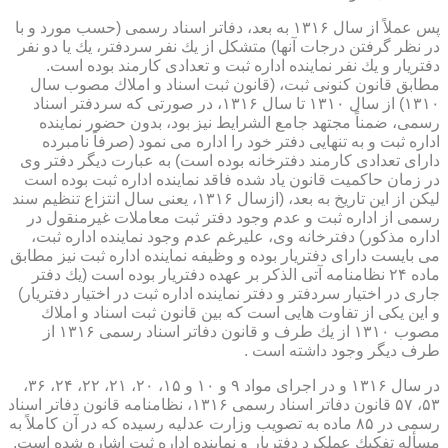
پس عملاً از سال ۱۳۱۶ به بعد، دفاتر اسناد رسمی (حسب مورد و با
در نظر گرفتن درجات آنها) متشكل از یك نفر سردفتر، یك یا دو نفر
دفتریار و یك نفر نماینده اداره ثبت و تعدادی كارمند بوده است.
مطابق قانون كنونی ثبت، (قانون ثبت اسناد و املاك مصوب سال
۱۳۱۰) از سال ۱۳۱۰ تا سال ۱۳۱۶، در صورتی كه سردفتر اسناد
رسمی، ضمناً مجتهد جامع الشرایط نیز بود، بدون حضور نماینده
اداره ثبت و به تنهایی دفتر خود را اداره می نمود (صرفاً نامبرده
دارای تعدادی كارمند دفترخانه بوده است) به عبارت دیگر دفتر وی
در زمان حاكمیت قانون یاد شده فاقد نماینده اداره ثبت بوده است
لیكن از این تاریخ به بعد، (ازسال ۱۳۱۶، یعنی سال انتزاع تنظیم سند
رسمی از اداره ثبت و عدم وجود دفتر ثبت معاملات غیرمنقول در
اداره مذكور) دفترخانه وی، علیرغم عدم وجود نماینده اداره ثبت،
می بایست دارای دفتریار بوده و وظیفه نماینده اداره ثبت نیز مطابق
ماده ۲۴ نظامنامه آتی الذكر بر عهده دفتریار بوده است (یك دفتر
جاری در اختیار سردفتر و دفتر نماینده اداره ثبت در اختیار دفتریار)
و این یكی از تفاوت هایی است كه بین قانون ثبت اسناد و املاك
مصوب ۱۳۱۰ از یك طرف و قانون دفاتر اسناد رسمی ۱۳۱۶ از
طرف دیگر وجود داشته است .
در سال ۱۳۱۶ و در اجرای مواد ۹ و ۱۰ و ۱۵، ۲۰، ۲۱، ۲۲، ۲۴، ۳۶،
۵۳، ۵۷ قانون دفاتر اسناد رسمی ۱۳۱۶، نظامنامه قانون دفاتر اسناد
رسمی در ۸۵ ماده به تصویب وزارت عدلیه رسیده كه در آن كاملاً به
مسأله تفكیك عملكرد دفتریار و نماینده اداره ثبت اشاره شده است.