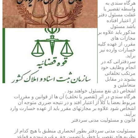
هرگاه سندی به
واسطه تقصیر یا
غفلت مسئول دفتر
از اعتبار افتاده
باشد مسئول
مذکور باید علاوه بر
مجازات های
مقرر، از عهده کلیه
خسارات وارده نیز
برآید.
سردفترانی که در
انجام وظایف خود
مرتکب تخلفاتی
بشوند در مقابل
متعاملین و
اشخاص ذی نفع مسئول خواهند بود .
هرگاه سندی در اثر (تقصیر یا تخلف) آن ها از قوانین و مقررات
مربوط بعضاً یا کلاً از اعتبار افتد و در نتیجه ضرری متوجه آن
اشخاص شود علاوه بر مجازتهای مقرر باید از عهده خسارت وارد
برآیند.
قانون و مسئولیت مدنی سردفتر
مسئولیت مدنی سردفتر بطور انحصاری منطبق با هیچ کدام از
نظریه های تقصیر یا خطر یا تضمین حق و غیره نبوده و قواعد