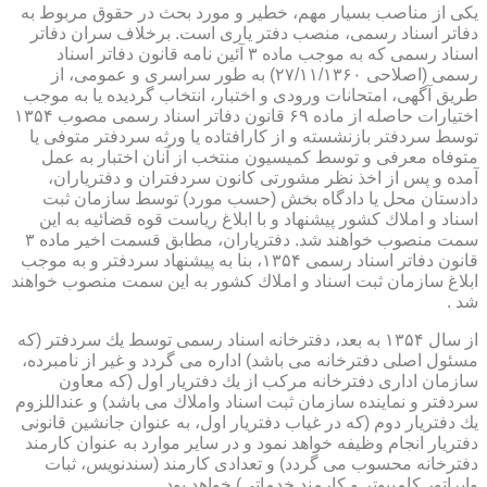
یكی از مناصب بسیار مهم، خطیر و مورد بحث در حقوق مربوط به
دفاتر اسناد رسمی، منصب دفتر یاری است. برخلاف سران دفاتر
اسناد رسمی كه به موجب ماده ۳ آئین نامه قانون دفاتر اسناد
رسمی (اصلاحی ۲۷/۱۱/۱۳۶۰) به طور سراسری و عمومی، از
طریق آگهی، امتحانات ورودی و اختبار، انتخاب گردیده یا به موجب
اختیارات حاصله از ماده ۶۹ قانون دفاتر اسناد رسمی مصوب ۱۳۵۴
توسط سردفتر بازنشسته و از كارافتاده یا ورثه سردفتر متوفی یا
متوفاه معرفی و توسط كمیسیون منتخب از آنان اختبار به عمل
آمده و پس از اخذ نظر مشورتی كانون سردفتران و دفتریاران،
دادستان محل یا دادگاه بخش (حسب مورد) توسط سازمان ثبت
اسناد و املاك كشور پیشنهاد و با ابلاغ ریاست قوه قضائیه به این
سمت منصوب خواهند شد. دفتریاران، مطابق قسمت اخیر ماده ۳
قانون دفاتر اسناد رسمی ۱۳۵۴، بنا به پیشنهاد سردفتر و به موجب
ابلاغ سازمان ثبت اسناد و املاك كشور به این سمت منصوب خواهند
شد .
از سال ۱۳۵۴ به بعد، دفترخانه اسناد رسمی توسط یك سردفتر (كه
مسئول اصلی دفترخانه می باشد) اداره می گردد و غیر از نامبرده،
سازمان اداری دفترخانه مركب از یك دفتریار اول (كه معاون
سردفتر و نماینده سازمان ثبت اسناد واملاك می باشد) و عنداللزوم
یك دفتریار دوم (كه در غیاب دفتریار اول، به عنوان جانشین قانونی
دفتریار انجام وظیفه خواهد نمود و در سایر موارد به عنوان كارمند
دفترخانه محسوب می گردد) و تعدادی كارمند (سندنویس، ثبات
واپراتور كامپیوتر و كارمند خدماتی) خواهد بود .