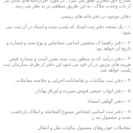
مندرج حق التحرير تعلق مي گيرد ، در مورد اقرارنامه هاي مالي نيز
از باب وحدت ملاک ، به این طریق منطقی تر به نظر می رسد .
دفاتر موجود در دفترخانه های رسمی
۱ – یک نسخه دفتر ثبت اسناد که پلمپ شده و اسناد در آن ثبت می
شود.
۲ – دفتر راهنما ک متضمن اسامی متعاملین و نوع سند و شماره و
تاریخ آن خواهد بود.
۳ – دفتر درآمد که به منظور ثبت سند مقرر است و شماره قبض
هزینه های مزبور در آن قید می شود این دفتر از طرف سازمان ثبت
پلمپ خواهد شد.
۴ – دفتر ثبت مکاتبات و تقاضانامه اجرایی و خلاصه معاملات.
۵ – دفتر ابواب جمعی قبوض سپرده و اوراق بهادار.
۶ – دفتر گواهی امضاء.
۷ – دفتر ثبت اسامی اشخاص ممنوع المعامله و املاک بازداشت
شده و مشمول بند ز.
معاملات خودروهای مشمول مالیات نقل و انتقال