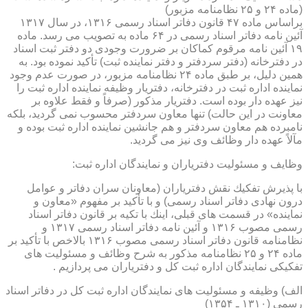
(ماده ۲۴ و ۲۵ نظامنامه مزبور)
براساس ماده ۴۷ قانون دفاتر اسناد رسمی ۱۳۱۶، در سال ۱۳۱۷
آئین نامه دفاتر اسناد رسمی در ۶۴ ماده به تصویب می رسد. ماده
۱۹ آئین نامه مرقوم كماكان بر ضرورت وجودی دو دفتر ثبت اسناد
در دفترخانه (دفتر سردفتر و دفتر نماینده ثبت) تأكید نموده بود. به
همین دلیل، بر طبق ماده ۲۴ نظامنامه مزبور، در صورت عدم وجود
نماینده اداره ثبت در دفترخانه، دفتریار وظیفه نماینده اداره ثبت را
نیز عهده دار بوده است. دفتریار مذكور (صرفاً و فقط علاوه بر
معاونت در این حالت) تنها معاون سردفتر محسوب نمی گردید، بلكه
نامبرده هم معاون سردفتر و هم جانشین نماینده اداره ثبت بوده و
مآلاً عهده دار وظائف وی نیز می گردید.
وظایف و مسئولیت دفتریاران و نمایندگان اداره ثبت:
با پذیرش تفكیك نقش دفتریاران (معاونان سران دفاتر و عوامل
درون نهادی دفاتر اسناد رسمی) و با تأكید بر مفهوم «معاون و
نماینده» در قسمت های قبلی، اینك با تكیه بر قانون دفاتر اسناد
رسمی مصوب ۱۳۱۶ و آئین نامه دفاتر اسناد رسمی ۱۳۱۷ و
نظامنامه قانون دفاتر اسناد رسمی مصوب ۱۳۱۶ بالاخص با تأكید بر
ماده ۲۴ و ۲۵ نظامنامه مذكور به شرح وظائف و مسئولیت های
تفكیكی نمایندگان اداره ثبت كل و دفتریاران می پردازیم .
الف) وظیفه و مسئولیت های نمایندگان اداره ثبت كل در دفاتر اسناد
رسمی (۱۳۱۰ ـ ۱۳۵۴)