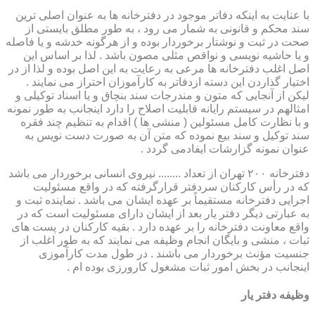
با عنایت به اینکه دفاتر موجود در دفترخانه ها به عنوان اصلی ترین
سند محکم و قانونی به شمار می رود ، به طور مطلق بایستی از
صحت در ثبت و نوشتار برخوردار بوده و از هرگونه خدشه و یا فاصله
و یا حاشیه نویسی و نواقص مثلی مصون باشد . لذا بر اساس این
اصل اغلب دفترخانه ها مرعی به رعایت به این اصل بوده و لذا از در
اختیار گذاردن این دسته ازدفاتر به کارآموزان احتراز می نمایند .
لیکن از آنجایی که متون و مندرجات سند بنچاق و یا اسناد توکیلی و
امثالهم در سیستم رایانه قابلیت اصلاح را دارد اینجانب به طور نمونه
و با نظارت کامل مسئولین ( منشی ها ) اقدام به تنظیم چند فقره
سند توکیل و سند بیع نموده که متن آن به صورت دست نویس به
عنوان نمونه گزارشات ایفادمی گردد .
دفترخانه ۲۰۰ تهران از تعداد ........ نیروی انسانی برخوردار می باشد
که در رأس کارکنان سردفتر قرارگرفته که در واقع مسئولیت
اجرایی دفترخانه مستقیماً بر عهده ایشان می باشد . نماینده ثبت و
به عبارتی دیگر دفتر یار بعد از ایشان دارای مسئولیت است که در
واقع معاونت دفترخانه را بر عهده دارد . بقیه کارکنان در پست های
ثبات ، منشی و بایگان انجام وظیفه می نمایند که به طور اغلب از
جنسیت مؤنث برخوردار می باشند . در طول مدت کارآموزی
اینجانب در بخش امور ثبات مشغول کارورزی بوده ام .
وظیفه دفتر یار