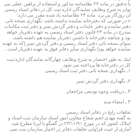
با تدقیق در ماده ۲۴ نظامنامه مذكور و استفاده از براهین عقلی می
توان به شرح وظایف نمایندگان اداره ثبت كل در دفاتر اسناد رسمی
آن روزگار پی برد. ماده ۲۴ نظامنامه یاد شده مقرر می دارد:
« در صورتی كه دفترخانه نماینده نداشته باشد، نگهداری نسخه ثانی
دفتر نماینده و دفتر عایدات و دفتر گردش تمبر و دفتر ثبت مكاتبات
مندرج در ماده ۲۳ قانون دفتر اسناد رسمی به عهده دفتریار خواهد
بود و چنانچه دفترخانه با داشتن دفتریار نماینده هم داشته باشد،
سوای نسخه ثانی دفتر اسناد رسمی و دفتر گردش تمبر (كه به عهده
نماینده خواهد بود) نگهداری سایر دفاتر فوق به عهده دفتریار است .
اینك به طور اختصار به شرح وظایف چهارگانه نمایندگان اداره ثبت
كل در دفترخانه ها پرداخته می شود.
۱ـ نگهداری نسخه ثانی دفتر ثبت اسناد رسمی
۲ـ نگهداری دفتر گردش تمبر
۳ ـ دریافت وجوه تودیعی مراجعان
۴ ـ امضاء سند
تخلفات رایج در دفاتر اسناد رسمی
به گفته مهدی انجم شعاع معاون امور اسناد سازمان ثبت اسناد و
املاک کشور که در مورخ ۲۳/۱۱/۹۱ در گفتگو با ایرنا مطرح شد،
آماری از حیث فراوانی تخلفات دفاتر در اختیار سازمان ثبت نمی