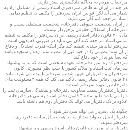
مراجعات مردم به محاکم دادگستری نقش دارند.
هر چند در ایران به ظاهر، سردفتری اسناد رسمی از مشاغل آزاد به
شمار می آید لکن قوانین ایران سردفتر را مکلف به تنظیم تمامی
اسناد مراجعه کنندگان می نماید.
در ایران شخصیت حقوقی دفترخانه، شخصیت مستقلی نیست و
دفترخانه از استقلال حقوقی برخوردار نیست.
ماده ۳۰ قانون دفاتر اسناد رسمی ایران سردفتر را مکلف به تنظیم
تمامی اسناد مراجعه کنندگان می نماید در صورتی که بدیهی است
سردفتر نباید هر سندی تنظیم کند مگر اینکه قدرت استدلال و دفاع
از آن سند تنظیمی را در خود قبل از تنظیم سند دیده و سنجیده باشد
که بعداً بتواند از خود دفاع کند.
سردفتر:اداره امور دفترخانه بعهده شخصی است که بنا به پیشنهاد
سازمان ثبت اسناد و املاک کشور با جلب نظر مشورتی کانون
سردفتران و دفتریاران تعیین شده و سردفتر نامیده می شود. ماده
۲۱ قانون دفاتر اسناد رسمی تأکید می کند که همه «مسئولیت های
دفترخانه بر عهده سردفتر است».
دفتریار :دفتریار سمت معاونت دفترخانه و نمایندگی سازمان ثبت را
دارا می باشد.طبق ماده ۳ قانون دفاتر اسناد رسمی هر دفترخانه
علاوه بر یک دفتریار می تواند یک دفتریار دوم هم داشته باشد.
چگونه یک دفتریار می تواند سردفتر شود ؟
دفتریار اصیل میتواند بعد از سه یا هفت سال سابقه دفتریاری،
سردفتر شوند.
دفتریار برابر مقررات قانون دفاتر اسناد رسمی و با پیشنهاد