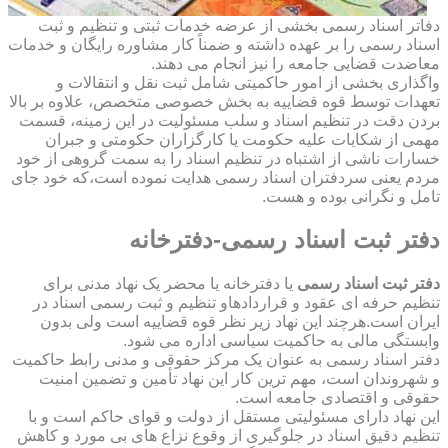
دفاتر اسناد رسمی بخشی از عرضه خدمات ثبتی و تنظیم و ثبت
اسناد رسمی را بر عهده داشته و ضمناً کار مشاوره رایگان و خدمات
معاضدت قضایی جامعه را نیز انجام می دهند.
واگذاری بخشی از امور حاکمیتی شامل ثبت نقل و انتقالات و
تعهدات توسط قوه قضاییه به بخش خصوصی متخصص، علاوه بر بالا
بردن دقت در تنظیم اسناد و سلب مسئولیت در این زمینه، قسمت
مهمی از شکایات علیه حکومت یا کارگزاران حکومتی و جبران
خسارات ناشی از اشتباه در تنظیم اسناد را به سمت گروهی از خود
مردم یعنی سردفتران اسناد رسمی هدایت نموده است،که خود جای
تامل و نگرانی بوده و هست.
دفتر ثبت اسناد رسمی-دفترخانه
دفتر ثبت اسناد رسمی
یا دفترخانه یا محضر یک نهاد مدنی برای
تنظیم حرفه ای عقود و قراردادهاو تنظیم و ثبت رسمی اسناد در
ایران است.هرچند این نهاد زیر نظر قوه قضاییه است ولی بدون
وابستگی مالی به حاکمیت سیاسی اداره می شود.
دفتر اسناد رسمی به عنوان یک مرکز حقوقی و مدنی رابط حاکمیت
و شهروندان است، مهم ترین کار این نهاد تأمین و تضمین امنیت
حقوقی و اقتصادی جامعه است.
این نهاد دارای مسئولیتی مستقل از دولت و قوای حاکم است و با
تنظیم دقیق اسناد در جلوگیری از وقوع نزاع های بی مورد و کاهش