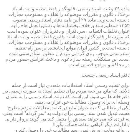
ماده ۲۹ و ثبت اسناد رسمی: قانونگذار فقط تنظیم و ثبت اسناد
برخلاف قانون و مقررات موضوعه را تخلف و مستوجب مجازات
دانسته است ولی ماده ۲۹ آیین نامه دفاتر اسناد رسمی مصوب
۱۳۵۴ «تنظیم سند برخلاف بخشنامه ها و دستورالعمل ها» را به
عنوان تخلفات انتظامی سردفتران و دفتریاران عنوان نموده است
که مورد نظر قانونگذار نبوده است،قانون فقط تنظیم و ثبت اسناد
برخلاف قانون و مقررات موضوعه را تخلف و مستوجب مجازات
دانسته است.در کشور ایران موانع ایجادشده بر سر راه تنظیم
سندرسمی موجب روی گردانی مردم از تنظیم اسنادرسمی شده
است. این مشکلات زمینه ساز دعوی و باعث افزایش حضور مردم
در محاکم و مراجع قضایی است.
دفتر اسناد رسمی چیست
برای تنظیم رسمی اسناد استعلامات متعددی نیاز است.از جمله
دلایلی که مانع مراجعه مردم برای تنظیم اسناد به صورت رسمی در
دفترخانه ها می شود، این است که دولت اسناد رسمی را به عنوان
وسیله ای برای وصول مطالبات خود قرار می دهد.
یکی از مطالبی که به عنوان مانع در کتابت معاملات مردم مطرح
هست تبدیل شدن سند رسمی برای دولت به “سر گردنه” است؛یعنی
به فردی که می خواهد سندش را منتقل کند می گویند برو از دارایی
و ادارات دیگر گواهی مفاصاحساب بگیر!!
در واقع دولت زورش نمی رسد مطالبات خود را وصول کند و