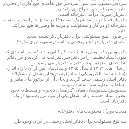
سردفترمنصوب می شود. سردفتر حق تقاضای هیچ کاری از دفتریار
ندارد و سردفتر حق اخراج وی را ندارد.
دفتریار، شریک درآمد دفترخانه است.
دفتریار فقط در درآمد شریک است (15 درصد از حق التحریر ماهیانه
دفترخانه )و در کار و مسئولیت و هزینه ها وضررها هیچ شراکتی
ندارد.
در قانون، هیچ مسئولیتی برای دفتریار ذکر نشده است.
امضای دفتریار در اعتباربخشی به اسنادرسمی تأثیری ندارد!!
دفترنویس:دفترنویس یا « ثبّات » کارکنانی بودند که متن اسنادی که
متون اسناد تنظیمی را در دفتر سردفتر ثبت می کردند و این دفاتر
به امضای متعهدین و سردفتر و دفتریار می رسید.
از سال های ۱۳۹۲ تا سال ۱۳۹۵ و سال های پس از آن با راه اندازی
((سامانه ثبت الکترونیکی اسناد )) به تدریج این شغل از تشکیلات
دفاتر اسناد رسمی حذف گردید و بجای آن از اپراتور های ماهر و
مسلط به تنظیم سند استفاده میشود.
سندنویس:سندنویسان همان (کارمندان باتجربه و مسلط به نحوه
تنظیم اسناد )هستند و این شغل یکی از مهم ترین سمتها در یک
دفترخانه است.
مبحث دوم) : مسئولیت های دفترخانه
سه نوع مسئولیت برای دفاتر اسناد رسمی در ایران وجود دارد: