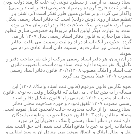
اسناد رسمی به آرامی از سیطره دولتی (به علت كارمند دولت بودن
مباشر ثبت) خارج گردیده و به نهاد خصوصی (دفاتر اسناد رسمی)
واگذار می گردد. و براساس همین طرز تفكر است (برداشتن بار
تنظیم سند از روی دوش دولت) است كه دفاتر اسناد رسمی شكل
می گیرد، علی رغم اینكه صلاحیت دفاتر در آن زمان محلی بوده
است. به عبارت دیگر اولین اقدام مربوط به خصوصی سازی تنظیم
اسناد مراجعان، به قانون دفاتر اسناد رسمی سال ۱۳۰۷ باز می
گردد. علاوه بر آنكه اسناد در اداره ثبت رسمیت می یافت، دفاتر
اسناد رسمی نیز مبادرت به رسمیت دادن اسناد عادی مردم می
نمودند.
در آن زمان، هر دفتر اسناد رسمی مركب از یك نفر صاحب دفتر و
لااقل یك نفر نماینده اداره ثبت اسناد بوده است. با تصویب قانون
ثبت اسناد و املاك مصوب ۲۰/۱/۱۳۰۸، قانون دفاتر اسناد رسمی
مصوب ۱۳۰۷ عملاً منسوخ می گردد .
نحوه نگارش قانون مرقوم (قانون ثبت اسناد واملاك ۱۳۰۸) این
مسأله را به ذهن تداعی می نماید كه قانونگذار وقت، به نوعی قانون
ثبت اسناد مصوب ۱۳۰۲ شمسی را با قانون تشكیل دفاتر اسناد
رسمی مصوب ۱۳۰۷ تلفیق نموده و حوزه صلاحیت محلی دفاتر
اسناد رسمی را از حالت محدود به حالت نامحدود تبدیل نموده است.
مضافاً مطابق ماده ۲۰۳ قانون جدیدالتصویب، وظیفه نمایندگان
اداره ثبت در دفاتر اسناد رسمی (اسلاف دفتریاران) در مورد
معاملات راجع به عین یا منافع املاك ثبت شده، اخذ حق الثبت سند
نقل و انتقال املاك و الصاق نمودن تمبر معادل آن به سند انتقالی و