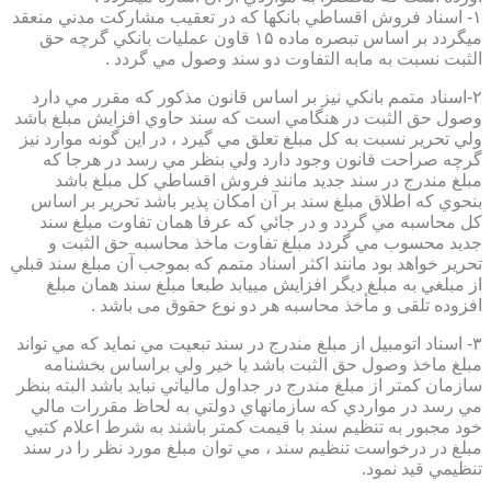
۱- اسناد فروش اقساطي بانكها كه در تعقيب مشاركت مدني منعقد
ميگردد بر اساس تبصره ماده ۱۵ قاون عمليات بانكي گرچه حق
الثبت نسبت به مابه التفاوت دو سند وصول مي گردد .
۲-اسناد متمم بانكي نيز بر اساس قانون مذكور كه مقرر مي دارد
وصول حق الثبت در هنگامي است كه سند حاوي افزايش مبلغ باشد
ولي تحرير نسبت به كل مبلغ تعلق مي گيرد ، در اين گونه موارد نيز
گرچه صراحت قانون وجود دارد ولي بنظر مي رسد در هرجا كه
مبلغ مندرج در سند جديد مانند فروش اقساطي كل مبلغ باشد
بنحوي كه اطلاق مبلغ سند بر آن امكان پذير باشد تحرير بر اساس
كل محاسبه مي گردد و در جائي كه عرفا همان تفاوت مبلغ سند
جديد محسوب مي گردد مبلغ تفاوت ماخذ محاسبه حق الثبت و
تحرير خواهد بود مانند اكثر اسناد متمم كه بموجب آن مبلغ سند قبلي
از مبلغي به مبلغ ديگر افزايش مييابد طبعا مبلغ سند همان مبلغ
افزوده تلقی و مأخذ محاسبه هر دو نوع حقوق می باشد .
۳- اسناد اتومبيل از مبلغ مندرج در سند تبعيت مي نمايد كه مي تواند
مبلغ ماخذ وصول حق الثبت باشد يا خير ولي براساس بخشنامه
سازمان كمتر از مبلغ مندرج در جداول مالياتي نبايد باشد البته بنظر
مي رسد در مواردي كه سازمانهاي دولتي به لحاظ مقررات مالي
خود مجبور به تنظيم سند با قيمت كمتر باشند به شرط اعلام كتبي
مبلغ در درخواست تنظيم سند ، مي توان مبلغ مورد نظر را در سند
تنظيمي قيد نمود.