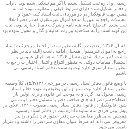
رسمی و اداره ثبت تشكیل نشده یا اگر هم تشكیل شده بود، ادارات
و دفاتر تشكیل شده دارای شرایط كیفی و مطلوب نبوده اند. به
همین جهت قانونگذار در دو مورد (۱ـ ثبت اسناد كلیه عقود و
معاملات راجع به عین یا منافع اموال غیرمنقول كه در دفتر املاك
ثبت نشده. ۲ـ صلح نامه، هبه نامه و شركت نامه) اجباری بودن ثبت
این گونه اسناد را به صلاحدید وزارت عدلیه واگذار و محول نموده بود
.
تا سال ۱۳۱۶ وضعیت دوگانه تنظیم سند، از لحاظ مرجع ثبت اسناد
راجع به اموال غیرمنقول همچنان ادامه داشت (البته باید در نظر
داشت كه با نزدیك شدن به سال ۱۳۱۶ شاهد اقبال عمومی و
استقبال مقامات دولتی به منظور انتزاع و انتقال اختیارات راجع به
تنظیم سند از سوی اداره ثبت به سمت دفاتر اسناد رسمی می
باشیم .
با وضع قانون دفاتر اسناد رسمی در مورخه ۱۵/۳/۱۳۱۶، كلاً وظیفه
تنظیم سند از اداره ثبت منتزع و این وظیفه به عهده دفاتر اسناد
رسمی محول می گردد و به موجب این قانون و برای اولین بار
اصطلاح سردفتر (به جای صاحب دفتر یا مسئول دفتر ) باب می
شود. قانونگذار در قانون دفاتر اسناد رسمی مصوب ۱۳۱۶، علاوه بر
پیش بینی فردی بنام نماینده اداره ثبت در دفاتر اسناد رسمی،
همچنین به منظور معاضدت سردفتر حضور فرد دیگری را نیز
مفروض می داند كه صرفاً عنوان معاون سردفتر را داشته و دفتریار
نامیده می شود .