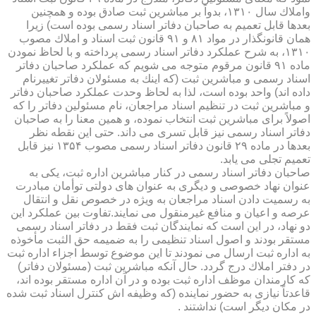
واملاك سال ۱۳۱۰، بدواً بر مباشرین ثبت صادق بوده و همچنین
بعدها قابل تعمیم به صاحبان دفاتر اسناد رسمی بوده است) زیرا
همان قانونگذار در مواد ۸۱ و ۹۱ قانون ثبت اسناد و املاك مصوب
۱۳۱۰، به شرح عملكرد دفاتر اسناد رسمی پرداخته و با لحاظ نمودن
ماده ۹۱ قانون مرقوم متوجه می شویم كه عملكرد صاحبان دفاتر
اسناد رسمی و مباشرین ثبت (كه اینك به مسئولان دفاتر تغییرنام
داده اند) واحد بوده است، لذا به لحاظ وحدت عملكرد صاحبان دفاتر
و مباشرین ثبت در تنظیم اسناد مراجعان، نام مسئولین دفاتر را كه
اصولاً برای مباشرین ثبت انتخاب نموده، و همین معنا را به صاحبان
دفاتر اسناد رسمی نیز قابل تسری می داند. حتی این نقطه نظر
بعدها در ماده ۲۹ قانون دفاتر اسناد رسمی مصوب ۱۳۵۴ نیز قابل
تعمیم تجلی می یابد.
صاحبان دفاتر اسناد رسمی در كنار مباشرین اداره ثبت، یكی به
عنوان نهاد خصوصی و دیگری به عنوان های دولتی توأمان مبادرت
به رسمیت دادن اسناد مراجعان به ویژه در خصوص نقل و انتقال
عرصه و اعیان و منافع غیرمنقول می نمایند.تفاوت بین عملكرد این
دو نهاد، در این است كه نمایندگان ثبت فقط در دفاتر اسناد رسمی
مستقر بودند و اصول اسناد تنظیمی را به ضمیمه حق الثبت مأخوذه
به اداره ثبت ارسال می نمودند تا این موضوع توسط اجزاء اداره ثبت
در دفتر املاك درج گردد. حال آنكه مباشرین ثبت (مسئولان دفاتر)
كه كارمندان موظف اداره ثبت بوده و در آن اداره مستقر بوده اند،
قاعدتاً نیازی به حضور نماینده (كه وظیفه اش كنترل اسناد ثبت شده
در مكان دیگر است) نداشتند .