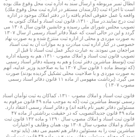
ابطال تمبر مربوطه و ارسال سند به اداره ثبت محل وقوع ملك بوده
است تا اجزاء ثبت (كارمندان مستقر در اداره ثبت محل وقوع ملك)
واقعه یا عمل حقوقی انجام یافته را در دفتر املاك موجود در اداره
ثبت درج نمایند.در سال ۱۳۱۰، قانون ثبت اسناد و املاك كنونی به
تصویب مجلس شورای ملی رسیده و جانشین قانون سال ۱۳۰۸ می
گردد و این در حالی است كه عملاً دفاتر اسناد رسمی از سال ۱۳۰۷
به صورت موردی و محلی از اداره ثبت منتزع شده و به صورت نهاد
خصوصی در كنار اداره ثبت مبادرت و به موازات آن به ثبت اسناد
مراجعان می نمودند. به عبارت دیگر عمل ثبت اسناد تا قبل از
تصویب قانون ثبت اسناد و املاك مصوب ۱۳۱۰، هم به وسیله اداره
ثبت (توسط مباشرین دفتر ثبت) و هم به وسیله دفاتر اسناد رسمی
(كه توسط ماده ۱ قانون سال ۱۳۰۷ بنا به صلاحدید وزیر عدلیه، آنهم
به صورت موردی و با صلاحیت محلی تشكیل گردیده بودند) صورت
می گیرد. (برداشت مفهومی از ماده ۱۱ قانون دفاتر اسناد رسمی
مصوب ۱۳۰۷ )
قانون ثبت اسناد و املاك مصوب ۱۳۱۰، كماكان به ثبت توأمان اسناد
رسمی توسط مباشرین ثبت (كه به موجب ماده ۴۹ قانون مرقوم به
مسئولین دفاتر تغییر نام یافته اند) و دفاتر اسناد رسمی اعتقاد دارد.
ماده ۴۹ قانون جدیدالتصویب كه در حقیقت برداشتی از ماده ۴۷
قانون ثبت اسناد و املاك مصوب سال ۱۲۹۰ و ماده ۱۴۲ قانون ثبت
اسناد و املاك مصوب سال ۱۳۰۸ بود، همان وظایف و اختیارات
مباشرین ثبت را به مسئولین دفاتر هم تعمیم می دهد. (باید توجه
نمود كه معنای مسئولین دفاتر، مندرج در ماده ۴۹ قانون ثبت اسناد