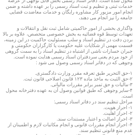
محول شده است. دفاتر اسناد رسمی بخش قابل توجهی از عرضه
خدمات ثبتی و تنظیم و ثبت اسناد رسمی را بر عهده داشته و ضمن
انجام امور مزبور کار مشاوره رایگان و خدمات معاضدت قضایی
جامعه را نیز انجام می دهند،
واگذاری بخشی از امور حاکمیتی شامل ثبت نقل و انتقالات و
تعهدات توسط قوه قضائیه به بخش خصوصی متخصص، علاوه بر بالا
بردن دقت در تنظیم اسناد و سلب مسئولیت حاکمیت در این زمینه،
قسمت مهمی از شکایات علیه حکومت یا کارگزاران حکومتی و
جبران خسارات ناشی از اشتباه در تنظیم اسناد را به سمت گروهی
از خود مردم یعنی سردفتران اسناد رسمی هدایت نموده است.
وجوهی که در دفاتر اسناد رسمی وصول می شود :
۱-حق التحریر طبق تعرفه مقرر وزارت دادگستری.
۲-حق الثبت به ماخذ ماده ۱۲۳ قانون اصلاحی قانون ثبت.
۳-مالیات و حق تمبر برابر مقررات مالیاتی.
۴-سایر وجوهی که طبق قوانین وصول آن به عهده دفترخانه محول
است.
مراحل تنظیم سند در دفاتر اسناد رسمی:
۱- احراز هویت.
۲- احراز اهلیت.
۳- احراز اصالت و اعتبار مستندات سند.
۴- احراز انجام مقررات قانونی و انجام مکاتبات لازم و اطمینان از
عدم منع قانونی تنظیم سند.