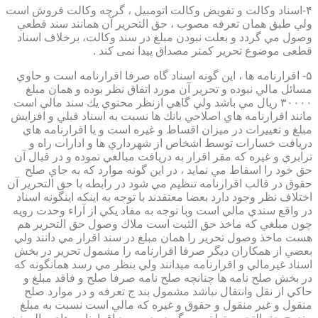
۴-اسناد وكالت و تفويض وكالت اتومبيل ، گرچه وكالت فروش است
ولي طبق همان تعرفه مصوب ، حق التحرير آن همانند سند قطعي
وصول مي گردد و بعلت نبودن مبلغ در سند وكالت، برخلاف اسناد
قطعی موضوع تحریر کمتر مصداق پیدا نمی کند .
۵- اقرارنامه ها ، اين گونه اسناد گاه صرفا اقرارنامه است و حاوي
مسائل مالي نبوده و تحرير آن مورد اتفاق نظر بوده و همان مبلغ
۳۰۰۰۰ ريال مي باشد ولي گاهي ازنظر محتوي يك سند مالي است
مانند اقرارنامه هاي اصلاحي بانك ها نسبت به اسناد قبلي و افزايش
مبلغ و تغييرات در ميزان اقساط و غيره است و يا اقرارنامه هاي
دريافت خسارات توسط اشخاص از شهرداري ها و ادارات راه و
ترابري و غيره كه مقر اقرار به دريافت مبالغي نموده و در قبال آن
حق خود را اسقاط مي نمايد ، در اين گونه موارد كه به جاي صلح
حقوق در قالب اقرارنامه تنظيم مي شود در رابطه با حق التحرير آن
اختلاف نظر وجود دارد بعضا معتقدند با توجه به اينكه اينگونه اسناد
در واقع سندي مالي است وبا توجه به مفاد يكي از آراء وحدت رويه
چون مبلغي كه ماخذ حق الثبت است ملاك وصول حق التحرير هم
هست ماخذ وصول تحرير را همان مبلغ در سند اقرار مي دانند ولي
بعضي از همكاران ديگر صرفا اقرارنامه را مشمول تحرير در بخش
اسناد غيرمالي و اقرارنامه ميدانند ولي بنظر مي رسد همانگونه كه
در بخش صلح نامه ها چنانچه صلح نامه صرفا صلح و فاقد مبلغ و
حاكي از نقل وانتقال نباشد مشمول بند ج تعرفه و در موارد صلح
منقول و غير منقول و حقوق و غيره كه مالي است نسبت به مبلغ