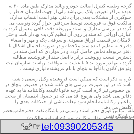
گرچه وظیفه کنترل اصالت خودرو وتائید مدارک طبق ماده ۲۰ به
عهده مراکز تعویض پلاک می باشد ولی از جهت اطمینان خاطر و
جلوگیری از مشکلات بعدی برای دفتر، بهتر است انتساب مدارک
مالکیت فوق به فروشنده توسط سردفتر احراز گردد وتوصیه می
گردد در بررسی مدارک و اسناد مربوطه دقت کافی معمول گردد به
عبارتی اوراقی که سند بر روی آن تنظیم گردیده بهادار باشد و حتی
الامکان در قسمت اوراق مفقودی و سرقتی چک و مهر و امضاء
دفترخانه تنظیم کننده سند ملاحظه و در صورت احتمال اشکال با
دفتر مربوطه تماس حاصل گردد و در مواردی که اصل سند در
دسترس نیست رونوشت برابر با اصل سند از فروشنده مطالبه
گردد ، تنها در مورد بند ۵ با عنایت به موافقت ریاست سازمان ثبت
وتوافق کانون با ناجا به بنچاق با نام فروشنده نیازی نیست .
لازم به ذکر است که ممکن است فروشنده وکیل رسمی داشته
باشد که در این صورت بررسی های گفته شده در خصوص بنچاق در
این خصوص نیز لازم است گرچه قانونا تائیدیه وکالتنامه ها به عهده
دفاتر نمی باشد ولی هرنوع اقدامی که در حصول اطمینان از صحت
و اعتبار وکالتنامه انجام شود تبعات ناشی از اختلافات بعدی را
کاهش می دهد.
تلفن تماس فوری
دفتر اسناد رسمی در باشگاه نفت, دفترخانه,محضر
در باشگاه نفت
۲-تائیدیه نقل و انتقال و کارت سبز (شناسنامه مالکیت)
☞☏
tel:09390205345
برگ تائیدیه نقل و انتقال صادره از مراکز تعویض پلاک حاوی
مشخصات کامل خودرو اعم از نوع ، سیستم ، مدل ، رنگ ، شماره