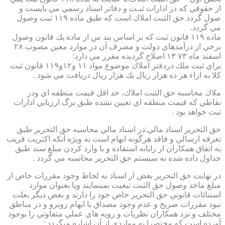
از حقوقي كه در ادارات ثبـت و دفاتر اسناد رسمي مي بايست و
صول گردد حق الثبت املاك است كه طبق ماده ۱۱۹ ثبت وصول
مي گردد.
ماده ۱۱۹ قانون ثبت كه بر اساس بند س از ماده يك قانون وصول
برخي از درآمدهاي دولت و مصرف آن در موارد معين مصوب ۲۸
اسفند ماه ۷۳ ۱۳ اصلاح گرديده مقرر مي دارد:
براي ثبت ملك دردفتر املاك موضوع مواد ۱۱ و۱۲و۱۱۹ قانون ثبت
كلا به ازاء هر ده هزار ريال يك هزار ريال دريافت مي شود .
ملاك محاسبه حق الثبت املاك، حد اقل قيمت منطقه اي ودر
نقاطي كه قيمت منطقه اي تعيين نشده طبق برگ ارزيابي ادارات
ثبت خواهد بود .
حق التحرير اسناد مالي:در اسناد مالي محاسبه حق التحرير طبق
تعرفه ارسالي و فاقد هرگونه ابهام است به ويژه آنكه اكثريت قريب
به اتفاق همكاران از رايانه استفاده و با وارد كردن مبلغ سند طبق
جداول داده شده به سيستم حق التحرير محاسبه مي گردد .
در نهايت حق التحرير بعض از اسناد به لحاظ وجود مقررات خاص از
مبلغ ماخذ وصول حق الثبت تبعيت نمينمايند ويا بعنوان موارد
استنائات قانوني حق التحرير خاص خود را دارند و بعض ديگر بعلت
نبود مقررات صريح و عدم وجود مصداق با ابهام روبرو و در مناطق
مختلف و نزد همكاران نظريات و رويه هاي عملي متفاوتي را بوجود
آورده است كه مختصرا به مواردي از آن اشاره ميگردد :