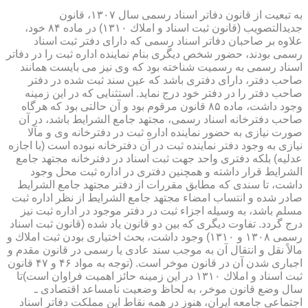
به تبعیت از قانون دفاتر اسناد رسمی سال ۱۳۰۷، قانون
جدیدالتصویب (قانون ثبت اسناد و املاك ۱۳۱۰) در ماده ۸۴ خود،
علاوه بر صاحبان دفاتر اسناد رسمی كه دارای دفتر ثبت اسناد
رسمی بودند، حضور شخص دیگری بنام نماینده اداره ثبت را در دفاتر
اسناد رسمی به رسمیت شناخته بود كه وی نیز می بایست همانند
صاحب دفتر، دارای دفتری باشد كه عین سند ثبت شده در دفتر
صاحب دفتر را در دفتر خود درج نماید. استثنایی كه در این زمینه
وجود داشت، ماده ۸۵ قانون مرقوم بود و آن حالتی بود كه هرگاه
صاحب دفترخانه اسناد رسمی، مجتهد جامع الشرایط باشد، در آن
صورت نیازی به حضور نماینده اداره ثبت در دفترخانه وی و مآلا
نیازی به وجود دفتر نماینده ثبت در آن دفترخانه نبوده است (با اجازه
عدلیه) بلكه دفتری واحد جهت ثبت اسناد در دفترخانه مجتهد جامع
الشرایط قرار داشته و همچنین دفتری در اداره ثبت محل وجود
داشت، تا سندی كه مطابق مقررات از دفتر مجتهد جامع الشرایط
صادر شده و انتساب امضاء مجتهد جامع الشرایط از نظر اداره ثبت
مسلم باشد، به وسیله اجزاء ثبت در دفتر موجود در اداره ثبت نیز
درج گردد. تفاوت دیگری كه بین دو قانون یاد شده (قانون ثبت اسناد
رسمی ۱۳۰۸ و ۱۳۱۰) وجود داشت، بحث اختیاری بودن ثبت املاك و
مالاً نقل و انتقال آن به موجب سند عادی یا رسمی در قانون مقدم و
اجباری شدن آن در قانون موخر است. (توجه به مواد ۴۶ و ۴۷ قانون
ثبت اسناد و املاك ۱۳۱۰ در این زمینه حائز اهمیت فراوان است)تا
سال وضع قانون موخر، به لحاظ وضعیت نامساعد اقتصادی ـ
اجتماعی جامعه ایران، هنوز در همه نقاط این مملكت دفاتر اسناد