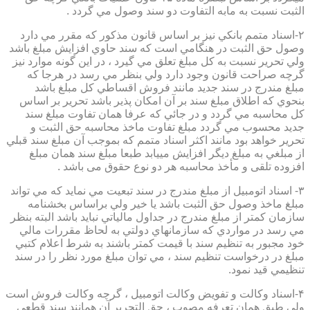
الثبت نسبت به مابه التفاوت دو سند وصول مي گردد .
۲-اسناد متمم بانكي نيز بر اساس قانون مذكور كه مقرر مي دارد
وصول حق الثبت در هنگامي است كه سند حاوي افزايش مبلغ باشد
ولي تحرير نسبت به كل مبلغ تعلق مي گيرد ، در اين گونه موارد نيز
گرچه صراحت قانون وجود دارد ولي بنظر مي رسد در هرجا كه
مبلغ مندرج در سند جديد مانند فروش اقساطي كل مبلغ باشد
بنحوي كه اطلاق مبلغ سند بر آن امكان پذير باشد تحرير بر اساس
كل محاسبه مي گردد و در جائي كه عرفا همان تفاوت مبلغ سند
جديد محسوب مي گردد مبلغ تفاوت ماخذ محاسبه حق الثبت و
تحرير خواهد بود مانند اكثر اسناد متمم كه بموجب آن مبلغ سند قبلي
از مبلغي به مبلغ ديگر افزايش مييابد طبعا مبلغ سند همان مبلغ
افزوده تلقی و مأخذ محاسبه هر دو نوع حقوق می باشد .
۳- اسناد اتومبيل از مبلغ مندرج در سند تبعيت مي نمايد كه مي تواند
مبلغ ماخذ وصول حق الثبت باشد يا خير ولي براساس بخشنامه
سازمان كمتر از مبلغ مندرج در جداول مالياتي نبايد باشد البته بنظر
مي رسد در مواردي كه سازمانهاي دولتي به لحاظ مقررات مالي
خود مجبور به تنظيم سند با قيمت كمتر باشند به شرط اعلام كتبي
مبلغ در درخواست تنظيم سند ، مي توان مبلغ مورد نظر را در سند
تنظيمي قيد نمود.
۴-اسناد وكالت و تفويض وكالت اتومبيل ، گرچه وكالت فروش است
ولي طبق همان تعرفه مصوب ، حق التحرير آن همانند سند قطعي