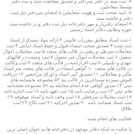
۷- ثبت سند در دفتر سردفتر و تصدیق مطابقت سند و ثبت دفتر
توسط متعاملین.
۸- تایید صحت ثبت و هویت متعاملین با امضای سردفتر ذیل ثبت
دفتر و حاشیه سند.
۹-امضای دفتریار و مهر دفترخانه ذیل ثبت دفتر و در حاشیه سند.
حوزه وظایف دفاتر اسناد رسمی
۱-ثبت اسناد مطابق مقررات قانونی ۲-ارائه مواد مصدق از اسناد
ثبت شده ۳-تصدیق صحت امضاء،قبول و حفظ اسناد امانتی ۴-ثبت
معاملات شرطی و رهنی در قالب های متعدد ۵-ثبت معاملات اموال
منقول ۶-ثبت معاملات اموال غیر منقول ۷-ثبت وصیت در قالبهای
عهدی و تکمیلی ۸-ثبت اقرارنامه در قالب های متعدد ۹-ثبت وکالت
در قالب های متعدد ۱۰-گواهی امضاء در قالب های متعدد بجز اسناد
مالی و معاملاتی ۱۱-تصدیق کپی اسناد و اوراق مراجعین ۱۲-دریافت
قبوض سپرده مستاجرین در قالب بند ۵۲ مجموعه بخشنامه های
ثبتی ۱۳-صدور گواهی عدم انجام معامله بند ۸۹ مجموعه بخشنامه
های ثبتی ۱۴-ثبت رضایت نامه ۱۵-ثبت تعهد نامه ۱۶-ثبت اجاره نامه
۱۷-ثبت معاملات سرقفلی ۱۸-ثبت وقف نامه و اسناد موقوفه ۱۹-
ثبت اسناد ضمانت نامه ۲۰-صدور اجرائیه ۲۱-ثبت نکاح ۲۲-ثبت
طلاق
فعالیت های انجام شده :
با عنایت به اینکه دفاتر موجود در دفترخانه ها به عنوان اصلی ترین