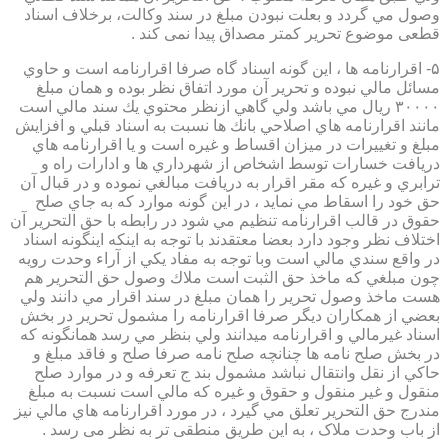
وصول مي گردد و بعلت نبودن مبلغ در سند وكالت، برخلاف اسناد
قطعی موضوع تحریر کمتر مصداق پیدا نمی کند .
۵- اقرارنامه ها ، اين گونه اسناد گاه صرفا اقرارنامه است و حاوي
مسائل مالي نبوده و تحرير آن مورد اتفاق نظر بوده و همان مبلغ
۳۰۰۰۰ ريال مي باشد ولي گاهي ازنظر محتوي يك سند مالي است
مانند اقرارنامه هاي اصلاحي بانك ها نسبت به اسناد قبلي و افزايش
مبلغ و تغييرات در ميزان اقساط و غيره است و يا اقرارنامه هاي
دريافت خسارات توسط اشخاص از شهرداري ها و ادارات راه و
ترابري و غيره كه مقر اقرار به دريافت مبالغي نموده و در قبال آن
حق خود را اسقاط مي نمايد ، در اين گونه موارد كه به جاي صلح
حقوق در قالب اقرارنامه تنظيم مي شود در رابطه با حق التحرير آن
اختلاف نظر وجود دارد بعضا معتقدند با توجه به اينكه اينگونه اسناد
در واقع سندي مالي است وبا توجه به مفاد يكي از آراء وحدت رويه
چون مبلغي كه ماخذ حق الثبت است ملاك وصول حق التحرير هم
هست ماخذ وصول تحرير را همان مبلغ در سند اقرار مي دانند ولي
بعضي از همكاران ديگر صرفا اقرارنامه را مشمول تحرير در بخش
اسناد غيرمالي و اقرارنامه ميدانند ولي بنظر مي رسد همانگونه كه
در بخش صلح نامه ها چنانچه صلح نامه صرفا صلح و فاقد مبلغ و
حاكي از نقل وانتقال نباشد مشمول بند ج تعرفه و در موارد صلح
منقول و غير منقول و حقوق و غيره كه مالي است نسبت به مبلغ
مندرج حق التحرير تعلق مي گيرد ، در مورد اقرارنامه هاي مالي نيز
از باب وحدت ملاک ، به این طریق منطقی تر به نظر می رسد .