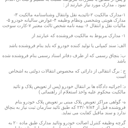
نمود ، مدارک مورد نیاز عبارتند از :
۱-مدارک مالکیت ۲-تائیدیه نقل وانتقال وشناسنامه مالکیت ۳-
مدارک هویتی وشخصی ونظام وظیفه ۴-عوارض سالیانه خودرو ۵-
مالیات نقل و انتقال ۶- بیمه نامه شخص ثالث معتبر ۷-کارت سوخت
۱- مدارک مربوط به مالکیت فروشنده که عبارتند از
الف: سند کمپانی یا تولید کننده خودرو که باید بنام فروشنده باشد
ب: بنچاق رسمی که از طرف دفاتر اسناد رسمی بنام فروشنده شده
باشد
ج : برگ انتقالی از دارائی که مخصوص انتقالات دولتی به اشخاص
است
د: اجرائیه دادگاه ها بر انتقال خودرو (پس از تعویض پلاک و تائید
مالکیت محکوم علیه واخذ استعلام از راهنمائی )
ه- گواهی مراکز تعویض پلاک مبنی بر تعویض پلاک خودرو بنام
فروشنده قبل از ۲۳/۰۷/۸۴ که طبق تائید سازمان ثبت نیاز به بنچاق
ندارد و سند ماقبل کفایت می نماید.
گرچه وظیفه کنترل اصالت خودرو وتائید مدارک طبق ماده ۲۰ به