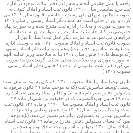
واقعه یا عمل حقوقی انجام یافته را در دفتر املاك موجود در اداره
ثبت درج نمایند.در سال ۱۳۱۰، قانون ثبت اسناد و املاك كنونی به
تصویب مجلس شورای ملی رسیده و جانشین قانون سال ۱۳۰۸ می
گردد و این در حالی است كه عملاً دفاتر اسناد رسمی از سال ۱۳۰۷
به صورت موردی و محلی از اداره ثبت منتزع شده و به صورت نهاد
خصوصی در كنار اداره ثبت مبادرت و به موازات آن به ثبت اسناد
مراجعان می نمودند. به عبارت دیگر عمل ثبت اسناد تا قبل از
تصویب قانون ثبت اسناد و املاك مصوب ۱۳۱۰، هم به وسیله اداره
ثبت (توسط مباشرین دفتر ثبت) و هم به وسیله دفاتر اسناد رسمی
(كه توسط ماده ۱ قانون سال ۱۳۰۷ بنا به صلاحدید وزیر عدلیه، آنهم
به صورت موردی و با صلاحیت محلی تشكیل گردیده بودند) صورت
می گیرد. (برداشت مفهومی از ماده ۱۱ قانون دفاتر اسناد رسمی
مصوب ۱۳۰۷ )
قانون ثبت اسناد و املاك مصوب ۱۳۱۰، كماكان به ثبت توأمان اسناد
رسمی توسط مباشرین ثبت (كه به موجب ماده ۴۹ قانون مرقوم به
مسئولین دفاتر تغییر نام یافته اند) و دفاتر اسناد رسمی اعتقاد دارد.
ماده ۴۹ قانون جدیدالتصویب كه در حقیقت برداشتی از ماده ۴۷
قانون ثبت اسناد و املاك مصوب سال ۱۲۹۰ و ماده ۱۴۲ قانون ثبت
اسناد و املاك مصوب سال ۱۳۰۸ بود، همان وظایف و اختیارات
مباشرین ثبت را به مسئولین دفاتر هم تعمیم می دهد. (باید توجه
نمود كه معنای مسئولین دفاتر، مندرج در ماده ۴۹ قانون ثبت اسناد
واملاك سال ۱۳۱۰، بدواً بر مباشرین ثبت صادق بوده و همچنین
بعدها قابل تعمیم به صاحبان دفاتر اسناد رسمی بوده است) زیرا