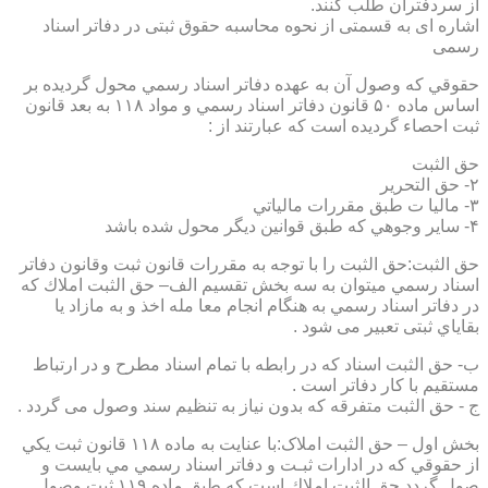
از سردفتران طلب کنند.
اشاره ای به قسمتی از نحوه محاسبه حقوق ثبتی در دفاتر اسناد
رسمی
حقوقي كه وصول آن به عهده دفاتر اسناد رسمي محول گرديده بر
اساس ماده ۵۰ قانون دفاتر اسناد رسمي و مواد ۱۱۸ به بعد قانون
ثبت احصاء گرديده است كه عبارتند از :
حق الثبت
۲- حق التحرير
۳- ماليا ت طبق مقررات مالياتي
۴- ساير وجوهي كه طبق قوانين ديگر محول شده باشد
حق الثبت:حق الثبت را با توجه به مقررات قانون ثبت وقانون دفاتر
اسناد رسمي ميتوان به سه بخش تقسيم الف– حق الثبت املاك كه
در دفاتر اسناد رسمي به هنگام انجام معا مله اخذ و به مازاد يا
بقاياي ثبتی تعبیر می شود .
ب- حق الثبت اسناد كه در رابطه با تمام اسناد مطرح و در ارتباط
مستقيم با كار دفاتر است .
ج - حق الثبت متفرقه كه بدون نياز به تنظیم سند وصول می گردد .
بخش اول – حق الثبت املاک:با عنايت به ماده ۱۱۸ قانون ثبت يكي
از حقوقي كه در ادارات ثبـت و دفاتر اسناد رسمي مي بايست و
صول گردد حق الثبت املاك است كه طبق ماده ۱۱۹ ثبت وصول