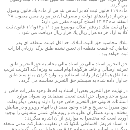
مي گردد.
ماده ۱۱۹ قانون ثبت كه بر اساس بند س از ماده يك قانون وصول
برخي از درآمدهاي دولت و مصرف آن در موارد معين مصوب ۲۸
اسفند ماه ۷۳ ۱۳ اصلاح گرديده مقرر مي دارد:
براي ثبت ملك دردفتر املاك موضوع مواد ۱۱ و۱۲و۱۱۹ قانون ثبت
كلا به ازاء هر ده هزار ريال يك هزار ريال دريافت مي شود .
ملاك محاسبه حق الثبت املاك، حد اقل قيمت منطقه اي ودر
نقاطي كه قيمت منطقه اي تعيين نشده طبق برگ ارزيابي ادارات
ثبت خواهد بود .
حق التحرير اسناد مالي:در اسناد مالي محاسبه حق التحرير طبق
تعرفه ارسالي و فاقد هرگونه ابهام است به ويژه آنكه اكثريت قريب
به اتفاق همكاران از رايانه استفاده و با وارد كردن مبلغ سند طبق
جداول داده شده به سيستم حق التحرير محاسبه مي گردد .
در نهايت حق التحرير بعض از اسناد به لحاظ وجود مقررات خاص از
مبلغ ماخذ وصول حق الثبت تبعيت نمينمايند ويا بعنوان موارد
استنائات قانوني حق التحرير خاص خود را دارند و بعض ديگر بعلت
نبود مقررات صريح و عدم وجود مصداق با ابهام روبرو و در مناطق
مختلف و نزد همكاران نظريات و رويه هاي عملي متفاوتي را بوجود
آورده است كه مختصرا به مواردي از آن اشاره ميگردد :
۱- اسناد فروش اقساطي بانكها كه در تعقيب مشاركت مدني منعقد
ميگردد بر اساس تبصره ماده ۱۵ قاون عمليات بانكي گرچه حق