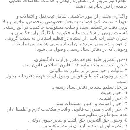
انجام امور مزبور کار مشاوره رایگان و خدمات معاضدت قضایی
جامعه را نیز انجام می دهند،
واگذاری بخشی از امور حاکمیتی شامل ثبت نقل و انتقالات و
تعهدات توسط قوه قضائیه به بخش خصوصی متخصص، علاوه بر بالا
بردن دقت در تنظیم اسناد و سلب مسئولیت حاکمیت در این زمینه،
قسمت مهمی از شکایات علیه حکومت یا کارگزاران حکومتی و
جبران خسارات ناشی از اشتباه در تنظیم اسناد را به سمت گروهی
از خود مردم یعنی سردفتران اسناد رسمی هدایت نموده است.
وجوهی که در دفاتر اسناد رسمی وصول می شود :
۱-حق التحریر طبق تعرفه مقرر وزارت دادگستری.
۲-حق الثبت به ماخذ ماده ۱۲۳ قانون اصلاحی قانون ثبت.
۳-مالیات و حق تمبر برابر مقررات مالیاتی.
۴-سایر وجوهی که طبق قوانین وصول آن به عهده دفترخانه محول
است.
مراحل تنظیم سند در دفاتر اسناد رسمی:
۱- احراز هویت.
۲- احراز اهلیت.
۳- احراز اصالت و اعتبار مستندات سند.
۴- احراز انجام مقررات قانونی و انجام مکاتبات لازم و اطمینان از
عدم منع قانونی تنظیم سند.
۵- وصول حق التحریر، حق الثبت و سایر حقوق دولتی.
۶- تنظیم اوراق سند و تایید آن توسط متعاملین.