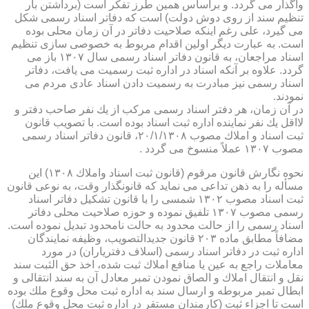
واگذار می گردد. و براساس همین طرز تفكر است (برداشتن بار
تنظیم سند از روی دوش دولت) است كه دفاتر اسناد رسمی شكل
می گیرد، علی رغم اینكه صلاحیت دفاتر در آن زمان محلی بوده
است. به عبارت دیگر اولین اقدام مربوط به خصوصی سازی تنظیم
اسناد مراجعان، به قانون دفاتر اسناد رسمی سال ۱۳۰۷ باز می
گردد. علاوه بر آنكه اسناد در اداره ثبت رسمیت می یافت، دفاتر
اسناد رسمی نیز مبادرت به رسمیت دادن اسناد عادی مردم می
نمودند.
در آن زمان، هر دفتر اسناد رسمی مركب از یك نفر صاحب دفتر و
لااقل یك نفر نماینده اداره ثبت اسناد بوده است. با تصویب قانون
ثبت اسناد و املاك مصوب ۲۰/۱/۱۳۰۸، قانون دفاتر اسناد رسمی
مصوب ۱۳۰۷ عملاً منسوخ می گردد .
نحوه نگارش قانون مرقوم (قانون ثبت اسناد واملاك ۱۳۰۸) این
مسأله را به ذهن تداعی می نماید كه قانونگذار وقت، به نوعی قانون
ثبت اسناد مصوب ۱۳۰۲ شمسی را با قانون تشكیل دفاتر اسناد
رسمی مصوب ۱۳۰۷ تلفیق نموده و حوزه صلاحیت محلی دفاتر
اسناد رسمی را از حالت محدود به حالت نامحدود تبدیل نموده است.
مضافاً مطابق ماده ۲۰۳ قانون جدیدالتصویب، وظیفه نمایندگان
اداره ثبت در دفاتر اسناد رسمی (اسلاف دفتریاران) در مورد
معاملات راجع به عین یا منافع املاك ثبت شده، اخذ حق الثبت سند
نقل و انتقال املاك و الصاق نمودن تمبر معادل آن به سند انتقالی و
ابطال تمبر مربوطه و ارسال سند به اداره ثبت محل وقوع ملك بوده
است تا اجزاء ثبت (كارمندان مستقر در اداره ثبت محل وقوع ملك)