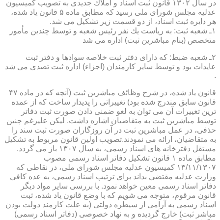
در سال ۱۳۰۲ قانون ثبت اسناد و املاك جدیدی به تصویب كمیسیون
عدلیه مجلس شورای ملی رسید كه مطابق ماده ۵ قانون یاد شده،
هر دایره ثبت اسناد، از دو قسمت زیر تشكیل می شد.
۱ـ شعبه ثبت: به ریاست یك نفر رئیس شعبه و توسط چندین مأمور
متخصص (بنام مباشرین ثبت) اداره می شد
۲ـ شعبه ضبط: كه دارای دفتر ثبت خلاصه سوادها و دفتر ثبت
عایدات بود و توسط سایر كارمندان (اجزاء) اداره ثبت تصدی می شد
.
قانون یاد شده، در شرح وظائف مباشرین ثبت (آنچه كه در ماده ۴۷
قانون سابق مندرج شده بود) تغییراتی را پدیدار ساخت كه از عمده
ترین تغییرات آن می توان به لغو ضمنی دادن صورت ثبت دفاتر
توسط مباشرین ثبت به متقاضیان اشاره داشت. لیكن علیرغم چنین
حذفی، در عمل مباشرین ثبت در آن روزگاران صورت ثبت سند را
به متقاضیان، ارائه می نمودند.تصویب اولین قانون مربوط به تشكیل
مستقل دفترخانه های اسناد رسمی، به سال ۱۳۰۷ باز می گردد.
مطابق ماده ۱ قانون تشكیل دفاتر اسناد رسمی مصوب
۱۳/۱۱/۱۳۰۷ كمیسیون عدلیه مجلس شورای ملی، در نقاطی كه
وزارت عدلیه مقتضی بداند برای ترتیب اسناد رسمی، به عده كافی
دفاتر اسناد رسمی معین خواهد نمود. با بررسی سایر مواد دیگر
قانون مرقوم، متوجه می شویم كه با وضع قانون یاد شده، ثبت
اسناد رسمی به آرامی از سیطره دولتی (به علت كارمند دولت بودن
مباشر ثبت) خارج گردیده و به نهاد خصوصی (دفاتر اسناد رسمی)