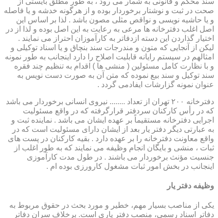
سند محکم و قانونی به شمار می رود ، به طور مطلق بایستی از
صحت در ثبت و نوشتار برخوردار بوده و از هرگونه خدشه و یا فاصله
و یا حاشیه نویسی و نواقص مثلی مصون باشد . لذا بر اساس این
اصل اغلب دفترخانه ها مرعی به رعایت به این اصل بوده و لذا از در
اختیار گذاردن این دسته ازدفاتر به کارآموزان احتراز می نمایند .
لیکن از آنجایی که متون و مندرجات سند بنچاق و یا اسناد توکیلی و
امثالهم در سیستم رایانه قابلیت اصلاح را دارد اینجانب به طور نمونه
و با نظارت کامل مسئولین ( منشی ها ) اقدام به تنظیم چند فقره
سند توکیل و سند بیع نموده که متن آن به صورت دست نویس به
عنوان نمونه گزارشات ایفادمی گردد .
دفترخانه ۲۰۰ تهران از تعداد ........ نیروی انسانی برخوردار می باشد
که در رأس کارکنان سردفتر قرارگرفته که در واقع مسئولیت
اجرایی دفترخانه مستقیماً بر عهده ایشان می باشد . نماینده ثبت و
به عبارتی دیگر دفتر یار بعد از ایشان دارای مسئولیت است که در
واقع معاونت دفترخانه را بر عهده دارد . بقیه کارکنان در پست های
ثبات ، منشی و بایگان انجام وظیفه می نمایند که به طور اغلب از
جنسیت مؤنث برخوردار می باشند . در طول مدت کارآموزی
اینجانب در بخش امور ثبات مشغول کارورزی بوده ام .
وظیفه دفتر یار
یكی از مناصب بسیار مهم، خطیر و مورد بحث در حقوق مربوط به
دفاتر اسناد رسمی، منصب دفتر یاری است. برخلاف سران دفاتر