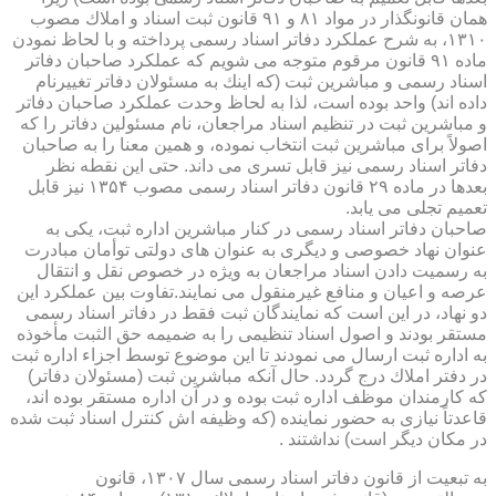
همان قانونگذار در مواد ۸۱ و ۹۱ قانون ثبت اسناد و املاك مصوب
۱۳۱۰، به شرح عملكرد دفاتر اسناد رسمی پرداخته و با لحاظ نمودن
ماده ۹۱ قانون مرقوم متوجه می شویم كه عملكرد صاحبان دفاتر
اسناد رسمی و مباشرین ثبت (كه اینك به مسئولان دفاتر تغییرنام
داده اند) واحد بوده است، لذا به لحاظ وحدت عملكرد صاحبان دفاتر
و مباشرین ثبت در تنظیم اسناد مراجعان، نام مسئولین دفاتر را كه
اصولاً برای مباشرین ثبت انتخاب نموده، و همین معنا را به صاحبان
دفاتر اسناد رسمی نیز قابل تسری می داند. حتی این نقطه نظر
بعدها در ماده ۲۹ قانون دفاتر اسناد رسمی مصوب ۱۳۵۴ نیز قابل
تعمیم تجلی می یابد.
صاحبان دفاتر اسناد رسمی در كنار مباشرین اداره ثبت، یكی به
عنوان نهاد خصوصی و دیگری به عنوان های دولتی توأمان مبادرت
به رسمیت دادن اسناد مراجعان به ویژه در خصوص نقل و انتقال
عرصه و اعیان و منافع غیرمنقول می نمایند.تفاوت بین عملكرد این
دو نهاد، در این است كه نمایندگان ثبت فقط در دفاتر اسناد رسمی
مستقر بودند و اصول اسناد تنظیمی را به ضمیمه حق الثبت مأخوذه
به اداره ثبت ارسال می نمودند تا این موضوع توسط اجزاء اداره ثبت
در دفتر املاك درج گردد. حال آنكه مباشرین ثبت (مسئولان دفاتر)
كه كارمندان موظف اداره ثبت بوده و در آن اداره مستقر بوده اند،
قاعدتاً نیازی به حضور نماینده (كه وظیفه اش كنترل اسناد ثبت شده
در مكان دیگر است) نداشتند .
به تبعیت از قانون دفاتر اسناد رسمی سال ۱۳۰۷، قانون