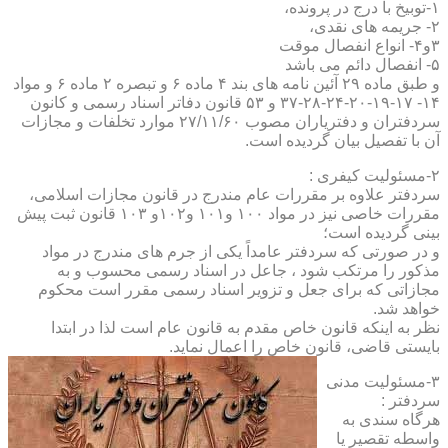
۱-توبیخ با درج در پرونده،
۲- جریمه های نقدی،
۳و۴- انواع انفصال موقت
۵- انفصال دائم می باشد
و طبق ماده ۲۹ آئین نامه های بند ۴ ماده ۶ و تبصره ۲ ماده ۶ و مواد
۱۴- ۱۷-۱۹-۲۰-۲۴-۲۸-۳۷ و ۵۳ قانون دفاتر اسناد رسمی و کانون
سردفتران و دفتریاران مصوب ۲۷/۱۱/۶۰ موارد تخلفات و مجازات
آن با تفصیل بیان گردیده است.
۲-مسئولیت کیفری :
سردفتر علاوه بر مقررات عام مندرج در قانون مجازات اسلامی،
مقررات خاصی نیز در مواد ۱۰۰ و۱۰۱ و۱۰۲و ۱۰۳ قانون ثبت پیش
بینی گردیده است؛
و در صورتی که سردفتر عامداً یکی از جرم های مندرج در مواد
مذکور را مرتکب شود ، جاعل در اسناد رسمی محسوب و به
مجازاتی که برای جعل و تزویر اسناد رسمی مقرر است محکوم
خواهد شد.
نظر به اینکه قانون خاص مقدم به قانون عام است لذا در ابتدا
بایستی قاضی، قانون خاص را اعمال نماید.
۳-مسئولیت مدنی
سردفتر :
هرگاه سندی به
واسطه تقصیر یا