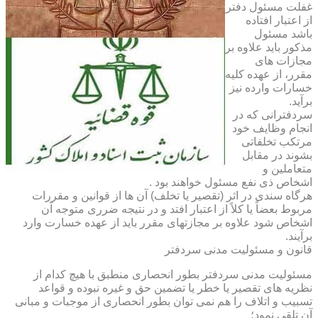
غفلت مسئول دفتر
از اعتبار افتاده
باشد مسئول
مذکور باید علاوه بر
مجازات های
مقرر، از عهده کلیه
خسارات وارده نیز
برآید.
سردفترانی که در
انجام وظایف خود
مرتکب تخلفاتی
بشوند در مقابل
متعاملین و
اشخاص ذی نفع مسئول خواهند بود .
هرگاه سندی در اثر (تقصیر یا تخلف) آن ها از قوانین و مقررات
مربوط بعضاً یا کلاً از اعتبار افتد و در نتیجه ضرری متوجه آن
اشخاص شود علاوه بر مجازتهای مقرر باید از عهده خسارت وارد
برآیند.
قانون و مسئولیت مدنی سردفتر
مسئولیت مدنی سردفتر بطور انحصاری منطبق با هیچ کدام از
نظریه های تقصیر یا خطر یا تضمین حق و غیره نبوده و قواعد
تسبیب و اتلاف را هم نمی توان بطور انحصاری از موجبات و مبانی
آن تلقی نمود؛