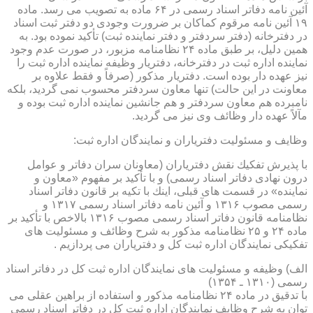
آئین نامه دفاتر اسناد رسمی در ۶۴ ماده به تصویب می رسد. ماده
۱۹ آئین نامه مرقوم كماكان بر ضرورت وجودی دو دفتر ثبت اسناد
در دفترخانه (دفتر سردفتر و دفتر نماینده ثبت) تأكید نموده بود. به
همین دلیل، بر طبق ماده ۲۴ نظامنامه مزبور، در صورت عدم وجود
نماینده اداره ثبت در دفترخانه، دفتریار وظیفه نماینده اداره ثبت را
نیز عهده دار بوده است. دفتریار مذكور (صرفاً و فقط علاوه بر
معاونت در این حالت) تنها معاون سردفتر محسوب نمی گردید، بلكه
نامبرده هم معاون سردفتر و هم جانشین نماینده اداره ثبت بوده و
مآلاً عهده دار وظائف وی نیز می گردید.
وظایف و مسئولیت دفتریاران و نمایندگان اداره ثبت:
با پذیرش تفكیك نقش دفتریاران (معاونان سران دفاتر و عوامل
درون نهادی دفاتر اسناد رسمی) و با تأكید بر مفهوم «معاون و
نماینده» در قسمت های قبلی، اینك با تكیه بر قانون دفاتر اسناد
رسمی مصوب ۱۳۱۶ و آئین نامه دفاتر اسناد رسمی ۱۳۱۷ و
نظامنامه قانون دفاتر اسناد رسمی مصوب ۱۳۱۶ بالاخص با تأكید بر
ماده ۲۴ و ۲۵ نظامنامه مذكور به شرح وظائف و مسئولیت های
تفكیكی نمایندگان اداره ثبت كل و دفتریاران می پردازیم .
الف) وظیفه و مسئولیت های نمایندگان اداره ثبت كل در دفاتر اسناد
رسمی (۱۳۱۰ ـ ۱۳۵۴)
با تدقیق در ماده ۲۴ نظامنامه مذكور و استفاده از براهین عقلی می
توان به شرح وظایف نمایندگان اداره ثبت كل در دفاتر اسناد رسمی