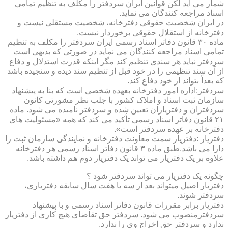
شمار می آید لکن قوانین ایران سردفتر را مکلف به تنظیم تمامی
اسناد مراجعه کنندگان می نماید.
در ایران شخصیت حقوقی دفترخانه، شخصیت مستقلی نیست و
دفترخانه از استقلال حقوقی برخوردار نیست.
ماده ۳۰ قانون دفاتر اسناد رسمی ایران سردفتر را مکلف به تنظیم
تمامی اسناد مراجعه کنندگان می نماید در صورتی که بدیهی است
سردفتر نباید هر سندی تنظیم کند مگر اینکه قدرت استدلال و دفاع
از آن سند تنظیمی را در خود قبل از تنظیم سند دیده و سنجیده باشد
که بعداً بتواند از خود دفاع کند.
سردفتر:اداره امور دفترخانه بعهده شخصی است که بنا به پیشنهاد
سازمان ثبت اسناد و املاک کشور با جلب نظر مشورتی کانون
سردفتران و دفتریاران تعیین شده و سردفتر نامیده می شود. ماده
۲۱ قانون دفاتر اسناد رسمی تأکید می کند که همه «مسئولیت های
دفترخانه بر عهده سردفتر است».
دفتریار :دفتریار سمت معاونت دفترخانه و نمایندگی سازمان ثبت را
دارا می باشد.طبق ماده ۳ قانون دفاتر اسناد رسمی هر دفترخانه
علاوه بر یک دفتریار می تواند یک دفتریار دوم هم داشته باشد.
چگونه یک دفتریار می تواند سردفتر شود ؟
دفتریار اصیل میتواند بعد از سه یا هفت سال سابقه دفتریاری،
سردفتر شوند.
دفتریار برابر مقررات قانون دفاتر اسناد رسمی و با پیشنهاد
سردفترمنصوب می شود. سردفتر حق تقاضای هیچ کاری از دفتریار
ندارد و سردفتر حق اخراج وی را ندارد.