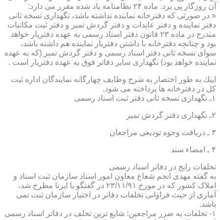
آن روزگار پی برد. ماده ۲۴ نظامنامه یاد شده مقرر می دارد:
« در صورتی كه دفترخانه نماینده نداشته باشد، نگهداری نسخه ثانی
دفتر نماینده و دفتر عایدات و دفتر گردش تمبر و دفتر ثبت مكاتبات
مندرج در ماده ۲۳ قانون دفتر اسناد رسمی به عهده دفتریار خواهد
بود و چنانچه دفترخانه با داشتن دفتریار نماینده هم داشته باشد،
سوای نسخه ثانی دفتر اسناد رسمی و دفتر گردش تمبر (كه به عهده
نماینده خواهد بود) نگهداری سایر دفاتر فوق به عهده دفتریار است .
اینك به طور اختصار به شرح وظایف چهارگانه نمایندگان اداره ثبت
كل در دفترخانه ها پرداخته می شود.
۱ـ نگهداری نسخه ثانی دفتر ثبت اسناد رسمی
۲ـ نگهداری دفتر گردش تمبر
۳ ـ دریافت وجوه تودیعی مراجعان
۴ ـ امضاء سند
تخلفات رایج در دفاتر اسناد رسمی
به گفته مهدی انجم شعاع معاون امور اسناد سازمان ثبت اسناد و
املاک کشور که در مورخ ۲۳/۱۱/۹۱ در گفتگو با ایرنا مطرح شد،
آماری از حیث فراوانی تخلفات دفاتر در اختیار سازمان ثبت نمی
باشد.
۱- تخلفات به ضرر مراجعین: شایع ترین تخلف در دفاتر اسناد رسمی