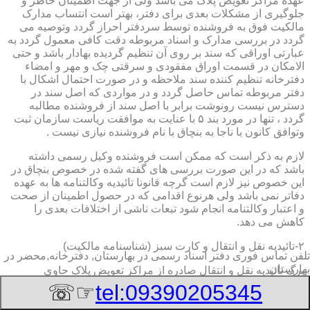
عهده مراکز تعویض پلاک می باشد ولی از جهت اطمینان خاطر و
جلوگیری از مشکلات بعدی برای دفتر، بهتر است انتساب مدارک
مالکیت فوق به فروشنده توسط سردفتر احراز گردد وتوصیه می
گردد در بررسی مدارک و اسناد مربوطه دقت کافی معمول گردد به
عبارتی اوراقی که سند بر روی آن تنظیم گردیده بهادار باشد و حتی
الامکان در قسمت اوراق مفقودی و سرقتی چک و مهر و امضاء
دفترخانه تنظیم کننده سند ملاحظه و در صورت احتمال اشکال با
دفتر مربوطه تماس حاصل گردد و در مواردی که اصل سند در
دسترس نیست رونوشت برابر با اصل سند از فروشنده مطالبه
گردد ، تنها در مورد بند ۵ با عنایت به موافقت ریاست سازمان ثبت
وتوافق کانون با ناجا به بنچاق با نام فروشنده نیازی نیست .
لازم به ذکر است که ممکن است فروشنده وکیل رسمی داشته
باشد که در این صورت بررسی های گفته شده در خصوص بنچاق در
این خصوص نیز لازم است گرچه قانونا تائیدیه وکالتنامه ها به عهده
دفاتر نمی باشد ولی هرنوع اقدامی که در حصول اطمینان از صحت
و اعتبار وکالتنامه انجام شود تبعات ناشی از اختلافات بعدی را
کاهش می دهد.
۲-تائیدیه نقل و انتقال و کارت سبز (شناسنامه مالکیت)
تلفن تماس فوری
دفتر اسناد رسمی در بهارستان, دفترخانه,محضر در
بهارستان
برگ تائیدیه نقل و انتقال صادره از مراکز تعویض پلاک حاوی
مشخصات کامل خودرو اعم از نوع ، سیستم ، مدل ، رنگ ، شماره
☞☏
tel:09390205345
موتور و شاسی ، تیپ و بخصوس شماره شناسه خودرو ( VIN ) در
صدر صفحه و مشخصات فروشنده و خریدار اعم از مشخصات