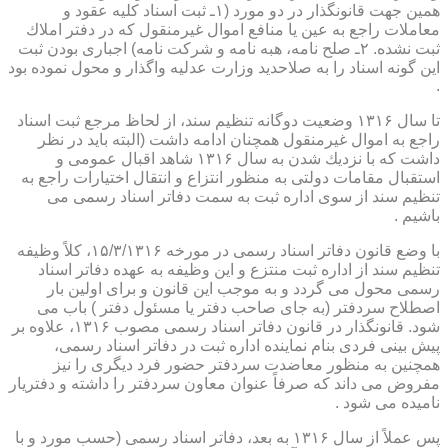
همین جهت قانونگذار در دو مورد (۱ـ ثبت اسناد كلیه عقود و
معاملات راجع به عین یا منافع اموال غیرمنقول كه در دفتر املاك
ثبت نشده. ۲ـ صلح نامه، هبه نامه و شركت نامه) اجباری بودن ثبت
این گونه اسناد را به صلاحدید وزارت عدلیه واگذار و محول نموده بود
.
تا سال ۱۳۱۶ وضعیت دوگانه تنظیم سند، از لحاظ مرجع ثبت اسناد
راجع به اموال غیرمنقول همچنان ادامه داشت (البته باید در نظر
داشت كه با نزدیك شدن به سال ۱۳۱۶ شاهد اقبال عمومی و
استقبال مقامات دولتی به منظور انتزاع و انتقال اختیارات راجع به
تنظیم سند از سوی اداره ثبت به سمت دفاتر اسناد رسمی می
باشیم .
با وضع قانون دفاتر اسناد رسمی در مورخه ۱۵/۳/۱۳۱۶، كلاً وظیفه
تنظیم سند از اداره ثبت منتزع و این وظیفه به عهده دفاتر اسناد
رسمی محول می گردد و به موجب این قانون و برای اولین بار
اصطلاح سردفتر (به جای صاحب دفتر یا مسئول دفتر ) باب می
شود. قانونگذار در قانون دفاتر اسناد رسمی مصوب ۱۳۱۶، علاوه بر
پیش بینی فردی بنام نماینده اداره ثبت در دفاتر اسناد رسمی،
همچنین به منظور معاضدت سردفتر حضور فرد دیگری را نیز
مفروض می داند كه صرفاً عنوان معاون سردفتر را داشته و دفتریار
نامیده می شود .
پس عملاً از سال ۱۳۱۶ به بعد، دفاتر اسناد رسمی (حسب مورد و با