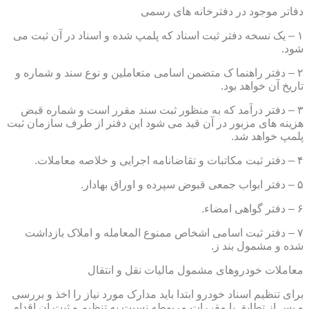
دفاتر موجود در دفترخانه های رسمی
۱ – یک نسخه دفتر ثبت اسناد که پلمپ شده و اسناد در آن ثبت می
شود.
۲ – دفتر راهنما ک متضمن اسامی متعاملین و نوع سند و شماره و
تاریخ آن خواهد بود.
۳ – دفتر درآمد که به منظور ثبت سند مقرر است و شماره قبض
هزینه های مزبور در آن قید می شود این دفتر از طرف سازمان ثبت
پلمپ خواهد شد.
۴ – دفتر ثبت مکاتبات و تقاضانامه اجرایی و خلاصه معاملات.
۵ – دفتر ابواب جمعی قبوض سپرده و اوراق بهادار.
۶ – دفتر گواهی امضاء.
۷ – دفتر ثبت اسامی اشخاص ممنوع المعامله و املاک بازداشت
شده و مشمول بند ز.
معاملات خودروهای مشمول مالیات نقل و انتقال
برای تنظیم اسناد خودرو ابتدا باید مدارک مورد نیاز را اخذ و بررسی
و پس از تطابق با مقررات مربوطه نسبت به تنظیم و ثبت ان اقدام