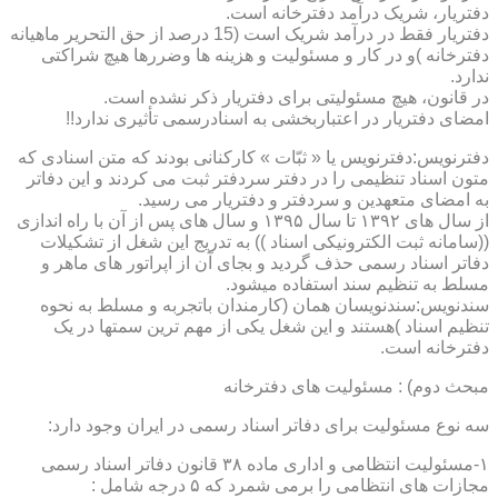
دفتریار، شریک درآمد دفترخانه است.
دفتریار فقط در درآمد شریک است (15 درصد از حق التحریر ماهیانه
دفترخانه )و در کار و مسئولیت و هزینه ها وضررها هیچ شراکتی
ندارد.
در قانون، هیچ مسئولیتی برای دفتریار ذکر نشده است.
امضای دفتریار در اعتباربخشی به اسنادرسمی تأثیری ندارد!!
دفترنویس:دفترنویس یا « ثبّات » کارکنانی بودند که متن اسنادی که
متون اسناد تنظیمی را در دفتر سردفتر ثبت می کردند و این دفاتر
به امضای متعهدین و سردفتر و دفتریار می رسید.
از سال های ۱۳۹۲ تا سال ۱۳۹۵ و سال های پس از آن با راه اندازی
((سامانه ثبت الکترونیکی اسناد )) به تدریج این شغل از تشکیلات
دفاتر اسناد رسمی حذف گردید و بجای آن از اپراتور های ماهر و
مسلط به تنظیم سند استفاده میشود.
سندنویس:سندنویسان همان (کارمندان باتجربه و مسلط به نحوه
تنظیم اسناد )هستند و این شغل یکی از مهم ترین سمتها در یک
دفترخانه است.
مبحث دوم) : مسئولیت های دفترخانه
سه نوع مسئولیت برای دفاتر اسناد رسمی در ایران وجود دارد:
۱-مسئولیت انتظامی و اداری ماده ۳۸ قانون دفاتر اسناد رسمی
مجازات های انتظامی را برمی شمرد که ۵ درجه شامل :