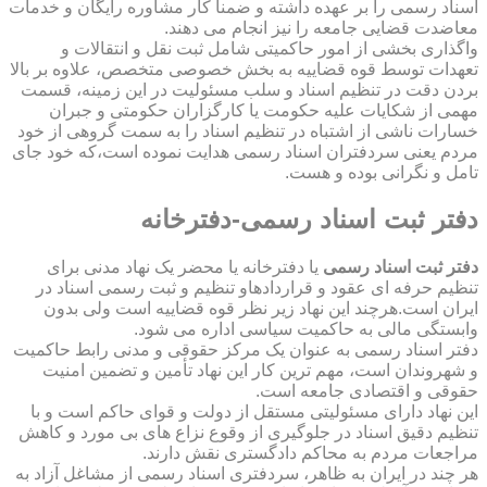
اسناد رسمی را بر عهده داشته و ضمناً کار مشاوره رایگان و خدمات
معاضدت قضایی جامعه را نیز انجام می دهند.
واگذاری بخشی از امور حاکمیتی شامل ثبت نقل و انتقالات و
تعهدات توسط قوه قضاییه به بخش خصوصی متخصص، علاوه بر بالا
بردن دقت در تنظیم اسناد و سلب مسئولیت در این زمینه، قسمت
مهمی از شکایات علیه حکومت یا کارگزاران حکومتی و جبران
خسارات ناشی از اشتباه در تنظیم اسناد را به سمت گروهی از خود
مردم یعنی سردفتران اسناد رسمی هدایت نموده است،که خود جای
تامل و نگرانی بوده و هست.
دفتر ثبت اسناد رسمی-دفترخانه
دفتر ثبت اسناد رسمی
یا دفترخانه یا محضر یک نهاد مدنی برای
تنظیم حرفه ای عقود و قراردادهاو تنظیم و ثبت رسمی اسناد در
ایران است.هرچند این نهاد زیر نظر قوه قضاییه است ولی بدون
وابستگی مالی به حاکمیت سیاسی اداره می شود.
دفتر اسناد رسمی به عنوان یک مرکز حقوقی و مدنی رابط حاکمیت
و شهروندان است، مهم ترین کار این نهاد تأمین و تضمین امنیت
حقوقی و اقتصادی جامعه است.
این نهاد دارای مسئولیتی مستقل از دولت و قوای حاکم است و با
تنظیم دقیق اسناد در جلوگیری از وقوع نزاع های بی مورد و کاهش
مراجعات مردم به محاکم دادگستری نقش دارند.
هر چند در ایران به ظاهر، سردفتری اسناد رسمی از مشاغل آزاد به