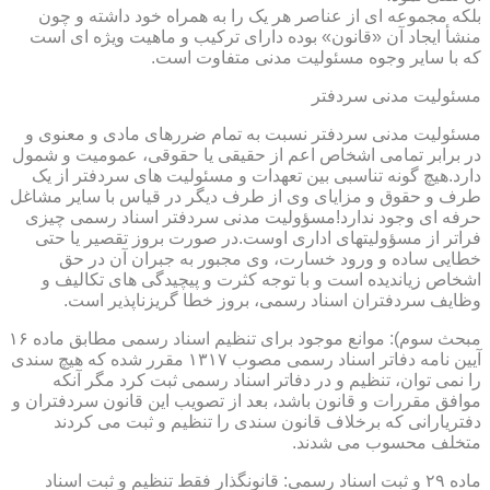
بلکه مجموعه ای از عناصر هر یک را به همراه خود داشته و چون
منشأ ایجاد آن «قانون» بوده دارای ترکیب و ماهیت ویژه ای است
که با سایر وجوه مسئولیت مدنی متفاوت است.
مسئولیت مدنی سردفتر
مسئولیت مدنی سردفتر نسبت به تمام ضررهای مادی و معنوی و
در برابر تمامی اشخاص اعم از حقیقی یا حقوقی، عمومیت و شمول
دارد.هیچ گونه تناسبی بین تعهدات و مسئولیت های سردفتر از یک
طرف و حقوق و مزایای وی از طرف دیگر در قیاس با سایر مشاغل
حرفه ای وجود ندارد!مسؤولیت مدنی سردفتر اسناد رسمی چیزی
فراتر از مسؤولیتهای اداری اوست.در صورت بروز تقصیر یا حتی
خطایی ساده و ورود خسارت، وی مجبور به جبران آن در حق
اشخاص زیاندیده است و با توجه کثرت و پیچیدگی های تکالیف و
وظایف سردفتران اسناد رسمی، بروز خطا گریزناپذیر است.
مبحث سوم): موانع موجود برای تنظیم اسناد رسمی مطابق ماده ۱۶
آیین نامه دفاتر اسناد رسمی مصوب ۱۳۱۷ مقرر شده که هیچ سندی
را نمی توان، تنظیم و در دفاتر اسناد رسمی ثبت کرد مگر آنکه
موافق مقررات و قانون باشد، بعد از تصویب این قانون سردفتران و
دفتریارانی که برخلاف قانون سندی را تنظیم و ثبت می کردند
متخلف محسوب می شدند.
ماده ۲۹ و ثبت اسناد رسمی: قانونگذار فقط تنظیم و ثبت اسناد