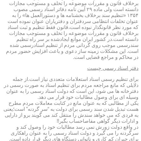
برخلاف قانون و مقررات موضوعه را تخلف و مستوجب مجازات
دانسته است ولی ماده ۲۹ آیین نامه دفاتر اسناد رسمی مصوب
۱۳۵۴ «تنظیم سند برخلاف بخشنامه ها و دستورالعمل ها» را به
عنوان تخلفات انتظامی سردفتران و دفتریاران عنوان نموده است
که مورد نظر قانونگذار نبوده است،قانون فقط تنظیم و ثبت اسناد
برخلاف قانون و مقررات موضوعه را تخلف و مستوجب مجازات
دانسته است.در کشور ایران موانع ایجادشده بر سر راه تنظیم
سندرسمی موجب روی گردانی مردم از تنظیم اسنادرسمی شده
است. این مشکلات زمینه ساز دعوی و باعث افزایش حضور مردم
در محاکم و مراجع قضایی است.
دفتر اسناد رسمی چیست
برای تنظیم رسمی اسناد استعلامات متعددی نیاز است.از جمله
دلایلی که مانع مراجعه مردم برای تنظیم اسناد به صورت رسمی در
دفترخانه ها می شود، این است که دولت اسناد رسمی را به عنوان
وسیله ای برای وصول مطالبات خود قرار می دهد.
یکی از مطالبی که به عنوان مانع در کتابت معاملات مردم مطرح
هست تبدیل شدن سند رسمی برای دولت به “سر گردنه” است؛یعنی
به فردی که می خواهد سندش را منتقل کند می گویند برو از دارایی
و ادارات دیگر گواهی مفاصاحساب بگیر!!
در واقع دولت زورش نمی رسد مطالبات خود را وصول کند و
سرگردنه را می گیرد و دولت اسناد رسمی را به عنوان راهکاری
برای جبران کم کاری و ناتوانی دستگاه های دیگر قرار داده است.