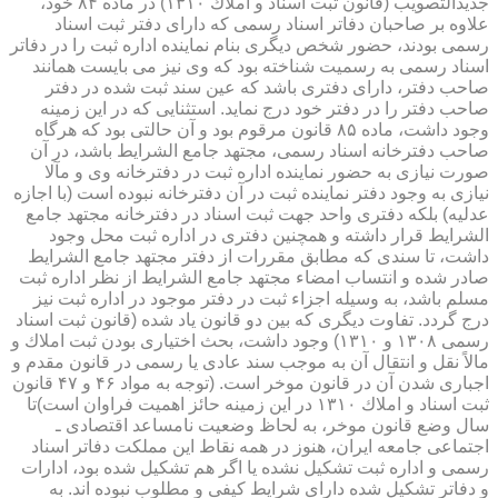
جدیدالتصویب (قانون ثبت اسناد و املاك ۱۳۱۰) در ماده ۸۴ خود،
علاوه بر صاحبان دفاتر اسناد رسمی كه دارای دفتر ثبت اسناد
رسمی بودند، حضور شخص دیگری بنام نماینده اداره ثبت را در دفاتر
اسناد رسمی به رسمیت شناخته بود كه وی نیز می بایست همانند
صاحب دفتر، دارای دفتری باشد كه عین سند ثبت شده در دفتر
صاحب دفتر را در دفتر خود درج نماید. استثنایی كه در این زمینه
وجود داشت، ماده ۸۵ قانون مرقوم بود و آن حالتی بود كه هرگاه
صاحب دفترخانه اسناد رسمی، مجتهد جامع الشرایط باشد، در آن
صورت نیازی به حضور نماینده اداره ثبت در دفترخانه وی و مآلا
نیازی به وجود دفتر نماینده ثبت در آن دفترخانه نبوده است (با اجازه
عدلیه) بلكه دفتری واحد جهت ثبت اسناد در دفترخانه مجتهد جامع
الشرایط قرار داشته و همچنین دفتری در اداره ثبت محل وجود
داشت، تا سندی كه مطابق مقررات از دفتر مجتهد جامع الشرایط
صادر شده و انتساب امضاء مجتهد جامع الشرایط از نظر اداره ثبت
مسلم باشد، به وسیله اجزاء ثبت در دفتر موجود در اداره ثبت نیز
درج گردد. تفاوت دیگری كه بین دو قانون یاد شده (قانون ثبت اسناد
رسمی ۱۳۰۸ و ۱۳۱۰) وجود داشت، بحث اختیاری بودن ثبت املاك و
مالاً نقل و انتقال آن به موجب سند عادی یا رسمی در قانون مقدم و
اجباری شدن آن در قانون موخر است. (توجه به مواد ۴۶ و ۴۷ قانون
ثبت اسناد و املاك ۱۳۱۰ در این زمینه حائز اهمیت فراوان است)تا
سال وضع قانون موخر، به لحاظ وضعیت نامساعد اقتصادی ـ
اجتماعی جامعه ایران، هنوز در همه نقاط این مملكت دفاتر اسناد
رسمی و اداره ثبت تشكیل نشده یا اگر هم تشكیل شده بود، ادارات
و دفاتر تشكیل شده دارای شرایط كیفی و مطلوب نبوده اند. به