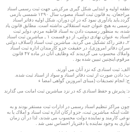
نطفه اولیه و ابتدایی شكل گیری مركزیتی جهت ثبت رسمی اسناد
مراجعان، به قانون ثبت اسناد مصوب سال ۱۲۹۰ شمسی بازمی
گردد.باید یادآوری نمود كه در آن دوران، شكل اولیه دفاتر اسناد
رسمی به هیچ عنوان جنبه استقلالی نداشته است. مطابق قانون یاد
شده، به منظور رسمیت دادن به اسناد قاطبه مردم، دوایر ثبت
اسناد به عنوان نهادی دولتی، از دو قسمت ۱ ـ مباشرین ثبت اسناد
۲ـ دفتر راكد تشكیل می گردید. مباشرین ثبت اسناد (اسلاف دولتی
سران دفاتر امروزی)، در حقیقت جزو كارمندان اداره ثبت اسناد
واملاك محسوب می گردیدند كه وظایف آنان در ماده ۴۷ قانون
مرقوم،اینچنین تبیین شده بود .
الف: ثبت اسنادی كه نزد آنان می آورند.
ب: دادن صورت از ثبت دفاتر اسناد و سواد از اسناد ثبت شده.
ج: انجام تصدیقات (مبنای امروزین گواهی امضا ء
د: پذیرش و حفظ اسنادی كه در نزد مباشرین ثبت امانت می گذارند
.
چون مراكز تنظیم اسناد رسمی در ادارات ثبت مستقر بودند و به
علت اینكه مباشرین ثبت، جزو اركان اداره ثبت اسناد و املاك یا به
نوعی كارمند و نماینده دولت محسوب می شدند، لذا در آن زمان
نیازی به وجود نماینده یا دفتریار احساس نمی شد .