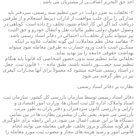
اخذ حق التحریر اضافـــی از مشتریان می باشد .
۲- تخلفات به ضرر دولت: در حین تنظیم سند رسمی، سردفتر باید
مدارکی را برای جلب موافقت از ادارات ذیربط استعلام و از طرفین
دریافت کند اگر این کار انجام نشود، تخلف رخ داده است. کوتاهی در
وصول حقوق دولتی نظیر مالیات نقل و انتقال خودرو و حق الثبت
نیز میتواند یکی از تخلفـــات احتمالی در دفاتر اسناد رسمی باشد.
۳- مفاسد مخل نظم معاملات: این گونه تخلفات علاوه بر اینکه
ممکــن است باعث ورود خسارت به طرفین معامله شود میتواند
بهداشت حقوقی جامعه را نیز تهدید نماید.
تخلفاتی مانند تنظیم سند بدون حضور اشخاصی که قانوناً باید هنگام
تنظیم سند حضــــور داشته باشند، طبق ماده ۱۰۰ قانون ثبت، جعل
در اسناد رسمی شناخته میشود که معمولاً برای آنها مجـازات کیفری
نیز در نظر گرفته می شود.
نظارت بر دفاتر اسناد رسمی:
دفاتر اسناد رسمی توسط سازمان بازرسی کل کشور، سازمان ثبت
اسناد واملاک، اداره کل ثبت استان ها، وزارت امور اقتصادی و
دارایی و بازرسی کانون سردفتران و دفتر یاران به طور مرتب
بازرسی می شوند. یعنی یکی از بیشترین نظارت ها در بین تمامی
دستگاه ها بر این صنف اعمال می شود. در این رابطه برای جلوگیری
از هرگونه مشکل و بروز تخلف، طرفین معامله می توانند انجام
قانونی امور و رسید هزینه های مجاز و مصوب ثبت مورد معامله را