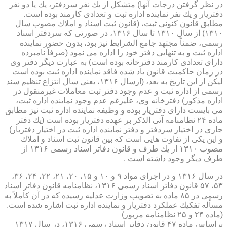
در نظر گرفتن درجات آنها) متشكل از یك نفر سردفتر، یك یا دو نفر
دفتریار و یك نفر نماینده اداره ثبت و تعدادی كارمند بوده است.
مطابق قانون كنونی ثبت، (قانون ثبت اسناد و املاك مصوب سال
۱۳۱۰) از سال ۱۳۱۰ تا سال ۱۳۱۶، در صورتی كه سردفتر اسناد
رسمی، ضمناً مجتهد جامع الشرایط نیز بود، بدون حضور نماینده
اداره ثبت و به تنهایی دفتر خود را اداره می نمود (صرفاً نامبرده
دارای تعدادی كارمند دفترخانه بوده است) به عبارت دیگر دفتر وی
در زمان حاكمیت قانون یاد شده فاقد نماینده اداره ثبت بوده است
لیكن از این تاریخ به بعد، (ازسال ۱۳۱۶، یعنی سال انتزاع تنظیم سند
رسمی از اداره ثبت و عدم وجود دفتر ثبت معاملات غیرمنقول در
اداره مذكور) دفترخانه وی، علیرغم عدم وجود نماینده اداره ثبت،
می بایست دارای دفتریار بوده و وظیفه نماینده اداره ثبت نیز مطابق
ماده ۲۴ نظامنامه آتی الذكر بر عهده دفتریار بوده است (یك دفتر
جاری در اختیار سردفتر و دفتر نماینده اداره ثبت در اختیار دفتریار)
و این یكی از تفاوت هایی است كه بین قانون ثبت اسناد و املاك
مصوب ۱۳۱۰ از یك طرف و قانون دفاتر اسناد رسمی ۱۳۱۶ از
طرف دیگر وجود داشته است .
در سال ۱۳۱۶ و در اجرای مواد ۹ و ۱۰ و ۱۵، ۲۰، ۲۱، ۲۲، ۲۴، ۳۶،
۵۳، ۵۷ قانون دفاتر اسناد رسمی ۱۳۱۶، نظامنامه قانون دفاتر اسناد
رسمی در ۸۵ ماده به تصویب وزارت عدلیه رسیده كه در آن كاملاً به
مسأله تفكیك عملكرد دفتریار و نماینده اداره ثبت اشاره شده است.
(ماده ۲۴ و ۲۵ نظامنامه مزبور)
براساس ماده ۴۷ قانون دفاتر اسناد رسمی ۱۳۱۶، در سال ۱۳۱۷