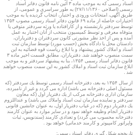
اسناد رسمی كه به موجب ماده ۳ آئین نامه قانون دفاتر اسناد
رسمی (اصلاحی ۲۷/۱۱/۱۳۶۰) به طور سراسری و عمومی، از
طریق آگهی، امتحانات ورودی و اختبار، انتخاب گردیده یا به موجب
اختیارات حاصله از ماده ۶۹ قانون دفاتر اسناد رسمی مصوب ۱۳۵۴
توسط سردفتر بازنشسته و از كارافتاده یا ورثه سردفتر متوفی یا
متوفاه معرفی و توسط كمیسیون منتخب از آنان اختبار به عمل
آمده و پس از اخذ نظر مشورتی كانون سردفتران و دفتریاران،
دادستان محل یا دادگاه بخش (حسب مورد) توسط سازمان ثبت
اسناد و املاك كشور پیشنهاد و با ابلاغ ریاست قوه قضائیه به این
سمت منصوب خواهند شد. دفتریاران، مطابق قسمت اخیر ماده ۳
قانون دفاتر اسناد رسمی ۱۳۵۴، بنا به پیشنهاد سردفتر و به موجب
ابلاغ سازمان ثبت اسناد و املاك كشور به این سمت منصوب خواهند
شد .
از سال ۱۳۵۴ به بعد، دفترخانه اسناد رسمی توسط یك سردفتر (كه
مسئول اصلی دفترخانه می باشد) اداره می گردد و غیر از نامبرده،
سازمان اداری دفترخانه مركب از یك دفتریار اول (كه معاون
سردفتر و نماینده سازمان ثبت اسناد واملاك می باشد) و عنداللزوم
یك دفتریار دوم (كه در غیاب دفتریار اول، به عنوان جانشین قانونی
دفتریار انجام وظیفه خواهد نمود و در سایر موارد به عنوان كارمند
دفترخانه محسوب می گردد) و تعدادی كارمند (سندنویس، ثبات
واپراتور كامپیوتر و كارمند خدماتی) خواهد بود .
تاریخچه شكل گیری دفاتر اسناد رسمی: