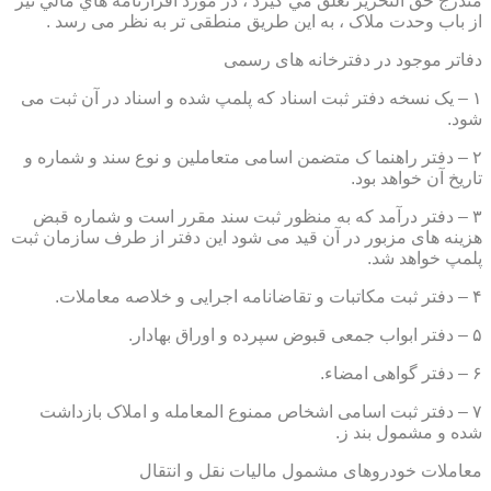
مندرج حق التحرير تعلق مي گيرد ، در مورد اقرارنامه هاي مالي نيز
از باب وحدت ملاک ، به این طریق منطقی تر به نظر می رسد .
دفاتر موجود در دفترخانه های رسمی
۱ – یک نسخه دفتر ثبت اسناد که پلمپ شده و اسناد در آن ثبت می
شود.
۲ – دفتر راهنما ک متضمن اسامی متعاملین و نوع سند و شماره و
تاریخ آن خواهد بود.
۳ – دفتر درآمد که به منظور ثبت سند مقرر است و شماره قبض
هزینه های مزبور در آن قید می شود این دفتر از طرف سازمان ثبت
پلمپ خواهد شد.
۴ – دفتر ثبت مکاتبات و تقاضانامه اجرایی و خلاصه معاملات.
۵ – دفتر ابواب جمعی قبوض سپرده و اوراق بهادار.
۶ – دفتر گواهی امضاء.
۷ – دفتر ثبت اسامی اشخاص ممنوع المعامله و املاک بازداشت
شده و مشمول بند ز.
معاملات خودروهای مشمول مالیات نقل و انتقال