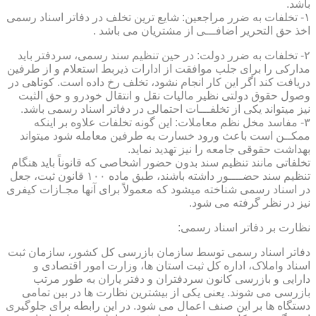
باشد.
۱- تخلفات به ضرر مراجعین: شایع ترین تخلف در دفاتر اسناد رسمی
اخذ حق التحریر اضافـــی از مشتریان می باشد .
۲- تخلفات به ضرر دولت: در حین تنظیم سند رسمی، سردفتر باید
مدارکی را برای جلب موافقت از ادارات ذیربط استعلام و از طرفین
دریافت کند اگر این کار انجام نشود، تخلف رخ داده است. کوتاهی در
وصول حقوق دولتی نظیر مالیات نقل و انتقال خودرو و حق الثبت
نیز میتواند یکی از تخلفـــات احتمالی در دفاتر اسناد رسمی باشد.
۳- مفاسد مخل نظم معاملات: این گونه تخلفات علاوه بر اینکه
ممکــن است باعث ورود خسارت به طرفین معامله شود میتواند
بهداشت حقوقی جامعه را نیز تهدید نماید.
تخلفاتی مانند تنظیم سند بدون حضور اشخاصی که قانوناً باید هنگام
تنظیم سند حضــــور داشته باشند، طبق ماده ۱۰۰ قانون ثبت، جعل
در اسناد رسمی شناخته میشود که معمولاً برای آنها مجـازات کیفری
نیز در نظر گرفته می شود.
نظارت بر دفاتر اسناد رسمی:
دفاتر اسناد رسمی توسط سازمان بازرسی کل کشور، سازمان ثبت
اسناد واملاک، اداره کل ثبت استان ها، وزارت امور اقتصادی و
دارایی و بازرسی کانون سردفتران و دفتر یاران به طور مرتب
بازرسی می شوند. یعنی یکی از بیشترین نظارت ها در بین تمامی
دستگاه ها بر این صنف اعمال می شود. در این رابطه برای جلوگیری