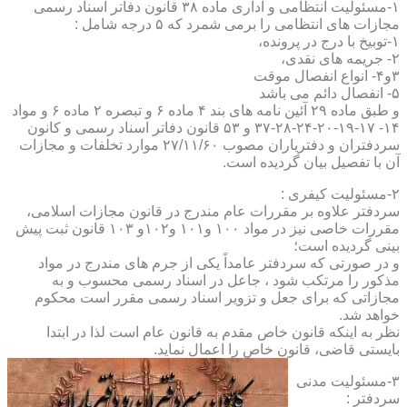
۱-مسئولیت انتظامی و اداری ماده ۳۸ قانون دفاتر اسناد رسمی
مجازات های انتظامی را برمی شمرد که ۵ درجه شامل :
۱-توبیخ با درج در پرونده،
۲- جریمه های نقدی،
۳و۴- انواع انفصال موقت
۵- انفصال دائم می باشد
و طبق ماده ۲۹ آئین نامه های بند ۴ ماده ۶ و تبصره ۲ ماده ۶ و مواد
۱۴- ۱۷-۱۹-۲۰-۲۴-۲۸-۳۷ و ۵۳ قانون دفاتر اسناد رسمی و کانون
سردفتران و دفتریاران مصوب ۲۷/۱۱/۶۰ موارد تخلفات و مجازات
آن با تفصیل بیان گردیده است.
۲-مسئولیت کیفری :
سردفتر علاوه بر مقررات عام مندرج در قانون مجازات اسلامی،
مقررات خاصی نیز در مواد ۱۰۰ و۱۰۱ و۱۰۲و ۱۰۳ قانون ثبت پیش
بینی گردیده است؛
و در صورتی که سردفتر عامداً یکی از جرم های مندرج در مواد
مذکور را مرتکب شود ، جاعل در اسناد رسمی محسوب و به
مجازاتی که برای جعل و تزویر اسناد رسمی مقرر است محکوم
خواهد شد.
نظر به اینکه قانون خاص مقدم به قانون عام است لذا در ابتدا
بایستی قاضی، قانون خاص را اعمال نماید.
۳-مسئولیت مدنی
سردفتر :