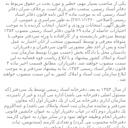
یكی از مناصب بسیار مهم، خطیر و مورد بحث در حقوق مربوط به
دفاتر اسناد رسمی، منصب دفتر یاری است. برخلاف سران دفاتر
اسناد رسمی كه به موجب ماده ۳ آئین نامه قانون دفاتر اسناد
رسمی (اصلاحی ۲۷/۱۱/۱۳۶۰) به طور سراسری و عمومی، از
طریق آگهی، امتحانات ورودی و اختبار، انتخاب گردیده یا به موجب
اختیارات حاصله از ماده ۶۹ قانون دفاتر اسناد رسمی مصوب ۱۳۵۴
توسط سردفتر بازنشسته و از كارافتاده یا ورثه سردفتر متوفی یا
متوفاه معرفی و توسط كمیسیون منتخب از آنان اختبار به عمل
آمده و پس از اخذ نظر مشورتی كانون سردفتران و دفتریاران،
دادستان محل یا دادگاه بخش (حسب مورد) توسط سازمان ثبت
اسناد و املاك كشور پیشنهاد و با ابلاغ ریاست قوه قضائیه به این
سمت منصوب خواهند شد. دفتریاران، مطابق قسمت اخیر ماده ۳
قانون دفاتر اسناد رسمی ۱۳۵۴، بنا به پیشنهاد سردفتر و به موجب
ابلاغ سازمان ثبت اسناد و املاك كشور به این سمت منصوب خواهند
شد .
از سال ۱۳۵۴ به بعد، دفترخانه اسناد رسمی توسط یك سردفتر (كه
مسئول اصلی دفترخانه می باشد) اداره می گردد و غیر از نامبرده،
سازمان اداری دفترخانه مركب از یك دفتریار اول (كه معاون
سردفتر و نماینده سازمان ثبت اسناد واملاك می باشد) و عنداللزوم
یك دفتریار دوم (كه در غیاب دفتریار اول، به عنوان جانشین قانونی
دفتریار انجام وظیفه خواهد نمود و در سایر موارد به عنوان كارمند
دفترخانه محسوب می گردد) و تعدادی كارمند (سندنویس، ثبات
واپراتور كامپیوتر و كارمند خدماتی) خواهد بود .