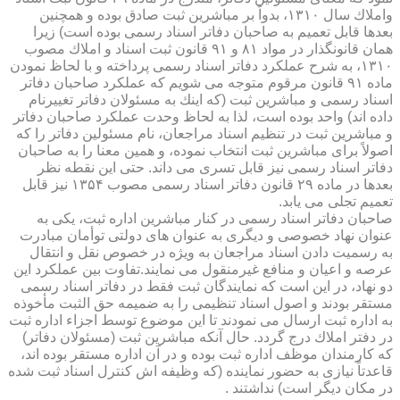
واملاك سال ۱۳۱۰، بدواً بر مباشرین ثبت صادق بوده و همچنین
بعدها قابل تعمیم به صاحبان دفاتر اسناد رسمی بوده است) زیرا
همان قانونگذار در مواد ۸۱ و ۹۱ قانون ثبت اسناد و املاك مصوب
۱۳۱۰، به شرح عملكرد دفاتر اسناد رسمی پرداخته و با لحاظ نمودن
ماده ۹۱ قانون مرقوم متوجه می شویم كه عملكرد صاحبان دفاتر
اسناد رسمی و مباشرین ثبت (كه اینك به مسئولان دفاتر تغییرنام
داده اند) واحد بوده است، لذا به لحاظ وحدت عملكرد صاحبان دفاتر
و مباشرین ثبت در تنظیم اسناد مراجعان، نام مسئولین دفاتر را كه
اصولاً برای مباشرین ثبت انتخاب نموده، و همین معنا را به صاحبان
دفاتر اسناد رسمی نیز قابل تسری می داند. حتی این نقطه نظر
بعدها در ماده ۲۹ قانون دفاتر اسناد رسمی مصوب ۱۳۵۴ نیز قابل
تعمیم تجلی می یابد.
صاحبان دفاتر اسناد رسمی در كنار مباشرین اداره ثبت، یكی به
عنوان نهاد خصوصی و دیگری به عنوان های دولتی توأمان مبادرت
به رسمیت دادن اسناد مراجعان به ویژه در خصوص نقل و انتقال
عرصه و اعیان و منافع غیرمنقول می نمایند.تفاوت بین عملكرد این
دو نهاد، در این است كه نمایندگان ثبت فقط در دفاتر اسناد رسمی
مستقر بودند و اصول اسناد تنظیمی را به ضمیمه حق الثبت مأخوذه
به اداره ثبت ارسال می نمودند تا این موضوع توسط اجزاء اداره ثبت
در دفتر املاك درج گردد. حال آنكه مباشرین ثبت (مسئولان دفاتر)
كه كارمندان موظف اداره ثبت بوده و در آن اداره مستقر بوده اند،
قاعدتاً نیازی به حضور نماینده (كه وظیفه اش كنترل اسناد ثبت شده
در مكان دیگر است) نداشتند .