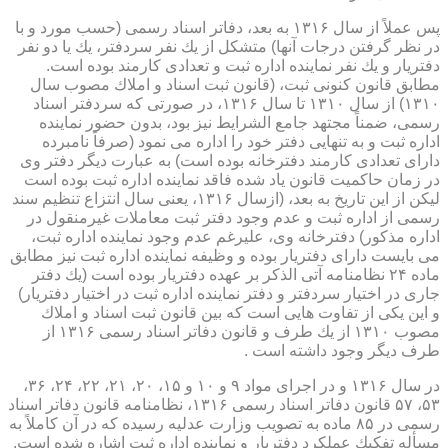
پس عملاً از سال ۱۳۱۶ به بعد، دفاتر اسناد رسمی (حسب مورد و با
در نظر گرفتن درجات آنها) متشكل از یك نفر سردفتر، یك یا دو نفر
دفتریار و یك نفر نماینده اداره ثبت و تعدادی كارمند بوده است.
مطابق قانون كنونی ثبت، (قانون ثبت اسناد و املاك مصوب سال
۱۳۱۰) از سال ۱۳۱۰ تا سال ۱۳۱۶، در صورتی كه سردفتر اسناد
رسمی، ضمناً مجتهد جامع الشرایط نیز بود، بدون حضور نماینده
اداره ثبت و به تنهایی دفتر خود را اداره می نمود (صرفاً نامبرده
دارای تعدادی كارمند دفترخانه بوده است) به عبارت دیگر دفتر وی
در زمان حاكمیت قانون یاد شده فاقد نماینده اداره ثبت بوده است
لیكن از این تاریخ به بعد، (ازسال ۱۳۱۶، یعنی سال انتزاع تنظیم سند
رسمی از اداره ثبت و عدم وجود دفتر ثبت معاملات غیرمنقول در
اداره مذكور) دفترخانه وی، علیرغم عدم وجود نماینده اداره ثبت،
می بایست دارای دفتریار بوده و وظیفه نماینده اداره ثبت نیز مطابق
ماده ۲۴ نظامنامه آتی الذكر بر عهده دفتریار بوده است (یك دفتر
جاری در اختیار سردفتر و دفتر نماینده اداره ثبت در اختیار دفتریار)
و این یكی از تفاوت هایی است كه بین قانون ثبت اسناد و املاك
مصوب ۱۳۱۰ از یك طرف و قانون دفاتر اسناد رسمی ۱۳۱۶ از
طرف دیگر وجود داشته است .
در سال ۱۳۱۶ و در اجرای مواد ۹ و ۱۰ و ۱۵، ۲۰، ۲۱، ۲۲، ۲۴، ۳۶،
۵۳، ۵۷ قانون دفاتر اسناد رسمی ۱۳۱۶، نظامنامه قانون دفاتر اسناد
رسمی در ۸۵ ماده به تصویب وزارت عدلیه رسیده كه در آن كاملاً به
مسأله تفكیك عملكرد دفتریار و نماینده اداره ثبت اشاره شده است.