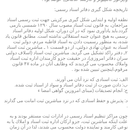
تاریخچه شكل گیری دفاتر اسناد رسمی:
نطفه اولیه و ابتدایی شكل گیری مركزیتی جهت ثبت رسمی اسناد
مراجعان، به قانون ثبت اسناد مصوب سال ۱۲۹۰ شمسی بازمی
گردد.باید یادآوری نمود كه در آن دوران، شكل اولیه دفاتر اسناد
رسمی به هیچ عنوان جنبه استقلالی نداشته است. مطابق قانون یاد
شده، به منظور رسمیت دادن به اسناد قاطبه مردم، دوایر ثبت
اسناد به عنوان نهادی دولتی، از دو قسمت ۱ ـ مباشرین ثبت اسناد
۲ـ دفتر راكد تشكیل می گردید. مباشرین ثبت اسناد (اسلاف دولتی
سران دفاتر امروزی)، در حقیقت جزو كارمندان اداره ثبت اسناد
واملاك محسوب می گردیدند كه وظایف آنان در ماده ۴۷ قانون
مرقوم،اینچنین تبیین شده بود .
الف: ثبت اسنادی كه نزد آنان می آورند.
ب: دادن صورت از ثبت دفاتر اسناد و سواد از اسناد ثبت شده.
ج: انجام تصدیقات (مبنای امروزین گواهی امضا ء
د: پذیرش و حفظ اسنادی كه در نزد مباشرین ثبت امانت می گذارند
.
چون مراكز تنظیم اسناد رسمی در ادارات ثبت مستقر بودند و به
علت اینكه مباشرین ثبت، جزو اركان اداره ثبت اسناد و املاك یا به
نوعی كارمند و نماینده دولت محسوب می شدند، لذا در آن زمان