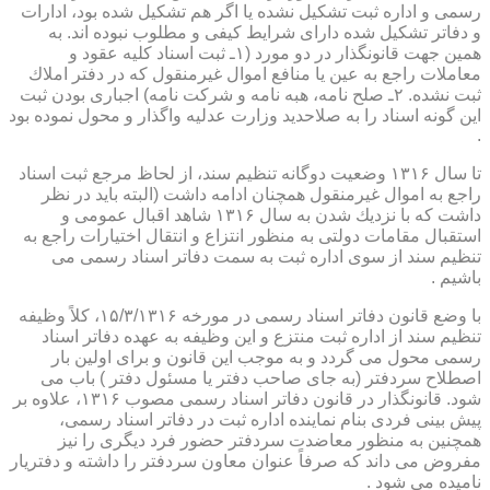
رسمی و اداره ثبت تشكیل نشده یا اگر هم تشكیل شده بود، ادارات
و دفاتر تشكیل شده دارای شرایط كیفی و مطلوب نبوده اند. به
همین جهت قانونگذار در دو مورد (۱ـ ثبت اسناد كلیه عقود و
معاملات راجع به عین یا منافع اموال غیرمنقول كه در دفتر املاك
ثبت نشده. ۲ـ صلح نامه، هبه نامه و شركت نامه) اجباری بودن ثبت
این گونه اسناد را به صلاحدید وزارت عدلیه واگذار و محول نموده بود
.
تا سال ۱۳۱۶ وضعیت دوگانه تنظیم سند، از لحاظ مرجع ثبت اسناد
راجع به اموال غیرمنقول همچنان ادامه داشت (البته باید در نظر
داشت كه با نزدیك شدن به سال ۱۳۱۶ شاهد اقبال عمومی و
استقبال مقامات دولتی به منظور انتزاع و انتقال اختیارات راجع به
تنظیم سند از سوی اداره ثبت به سمت دفاتر اسناد رسمی می
باشیم .
با وضع قانون دفاتر اسناد رسمی در مورخه ۱۵/۳/۱۳۱۶، كلاً وظیفه
تنظیم سند از اداره ثبت منتزع و این وظیفه به عهده دفاتر اسناد
رسمی محول می گردد و به موجب این قانون و برای اولین بار
اصطلاح سردفتر (به جای صاحب دفتر یا مسئول دفتر ) باب می
شود. قانونگذار در قانون دفاتر اسناد رسمی مصوب ۱۳۱۶، علاوه بر
پیش بینی فردی بنام نماینده اداره ثبت در دفاتر اسناد رسمی،
همچنین به منظور معاضدت سردفتر حضور فرد دیگری را نیز
مفروض می داند كه صرفاً عنوان معاون سردفتر را داشته و دفتریار
نامیده می شود .