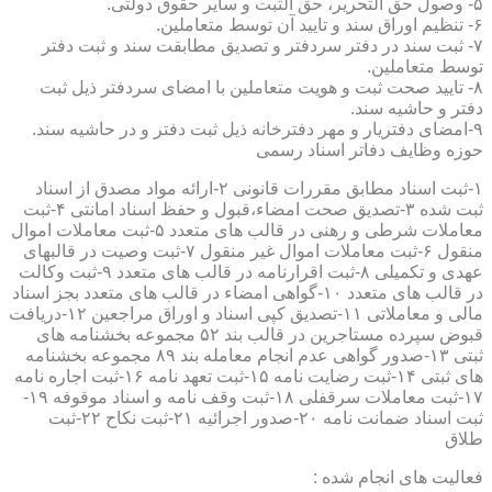
۵- وصول حق التحریر، حق الثبت و سایر حقوق دولتی.
۶- تنظیم اوراق سند و تایید آن توسط متعاملین.
۷- ثبت سند در دفتر سردفتر و تصدیق مطابقت سند و ثبت دفتر
توسط متعاملین.
۸- تایید صحت ثبت و هویت متعاملین با امضای سردفتر ذیل ثبت
دفتر و حاشیه سند.
۹-امضای دفتریار و مهر دفترخانه ذیل ثبت دفتر و در حاشیه سند.
حوزه وظایف دفاتر اسناد رسمی
۱-ثبت اسناد مطابق مقررات قانونی ۲-ارائه مواد مصدق از اسناد
ثبت شده ۳-تصدیق صحت امضاء،قبول و حفظ اسناد امانتی ۴-ثبت
معاملات شرطی و رهنی در قالب های متعدد ۵-ثبت معاملات اموال
منقول ۶-ثبت معاملات اموال غیر منقول ۷-ثبت وصیت در قالبهای
عهدی و تکمیلی ۸-ثبت اقرارنامه در قالب های متعدد ۹-ثبت وکالت
در قالب های متعدد ۱۰-گواهی امضاء در قالب های متعدد بجز اسناد
مالی و معاملاتی ۱۱-تصدیق کپی اسناد و اوراق مراجعین ۱۲-دریافت
قبوض سپرده مستاجرین در قالب بند ۵۲ مجموعه بخشنامه های
ثبتی ۱۳-صدور گواهی عدم انجام معامله بند ۸۹ مجموعه بخشنامه
های ثبتی ۱۴-ثبت رضایت نامه ۱۵-ثبت تعهد نامه ۱۶-ثبت اجاره نامه
۱۷-ثبت معاملات سرقفلی ۱۸-ثبت وقف نامه و اسناد موقوفه ۱۹-
ثبت اسناد ضمانت نامه ۲۰-صدور اجرائیه ۲۱-ثبت نکاح ۲۲-ثبت
طلاق
فعالیت های انجام شده :