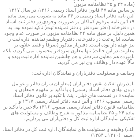
(ماده ۲۴ و ۲۵ نظامنامه مزبور)
براساس ماده ۴۷ قانون دفاتر اسناد رسمی ۱۳۱۶، در سال ۱۳۱۷
آئین نامه دفاتر اسناد رسمی در ۶۴ ماده به تصویب می رسد. ماده
۱۹ آئین نامه مرقوم كماكان بر ضرورت وجودی دو دفتر ثبت اسناد
در دفترخانه (دفتر سردفتر و دفتر نماینده ثبت) تأكید نموده بود. به
همین دلیل، بر طبق ماده ۲۴ نظامنامه مزبور، در صورت عدم وجود
نماینده اداره ثبت در دفترخانه، دفتریار وظیفه نماینده اداره ثبت را
نیز عهده دار بوده است. دفتریار مذكور (صرفاً و فقط علاوه بر
معاونت در این حالت) تنها معاون سردفتر محسوب نمی گردید، بلكه
نامبرده هم معاون سردفتر و هم جانشین نماینده اداره ثبت بوده و
مآلاً عهده دار وظائف وی نیز می گردید.
وظایف و مسئولیت دفتریاران و نمایندگان اداره ثبت:
با پذیرش تفكیك نقش دفتریاران (معاونان سران دفاتر و عوامل
درون نهادی دفاتر اسناد رسمی) و با تأكید بر مفهوم «معاون و
نماینده» در قسمت های قبلی، اینك با تكیه بر قانون دفاتر اسناد
رسمی مصوب ۱۳۱۶ و آئین نامه دفاتر اسناد رسمی ۱۳۱۷ و
نظامنامه قانون دفاتر اسناد رسمی مصوب ۱۳۱۶ بالاخص با تأكید بر
ماده ۲۴ و ۲۵ نظامنامه مذكور به شرح وظائف و مسئولیت های
تفكیكی نمایندگان اداره ثبت كل و دفتریاران می پردازیم .
الف) وظیفه و مسئولیت های نمایندگان اداره ثبت كل در دفاتر اسناد
رسمی (۱۳۱۰ ـ ۱۳۵۴)