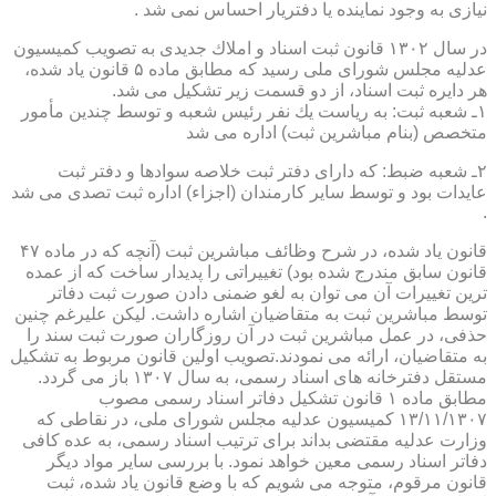
نیازی به وجود نماینده یا دفتریار احساس نمی شد .
در سال ۱۳۰۲ قانون ثبت اسناد و املاك جدیدی به تصویب كمیسیون
عدلیه مجلس شورای ملی رسید كه مطابق ماده ۵ قانون یاد شده،
هر دایره ثبت اسناد، از دو قسمت زیر تشكیل می شد.
۱ـ شعبه ثبت: به ریاست یك نفر رئیس شعبه و توسط چندین مأمور
متخصص (بنام مباشرین ثبت) اداره می شد
۲ـ شعبه ضبط: كه دارای دفتر ثبت خلاصه سوادها و دفتر ثبت
عایدات بود و توسط سایر كارمندان (اجزاء) اداره ثبت تصدی می شد
.
قانون یاد شده، در شرح وظائف مباشرین ثبت (آنچه كه در ماده ۴۷
قانون سابق مندرج شده بود) تغییراتی را پدیدار ساخت كه از عمده
ترین تغییرات آن می توان به لغو ضمنی دادن صورت ثبت دفاتر
توسط مباشرین ثبت به متقاضیان اشاره داشت. لیكن علیرغم چنین
حذفی، در عمل مباشرین ثبت در آن روزگاران صورت ثبت سند را
به متقاضیان، ارائه می نمودند.تصویب اولین قانون مربوط به تشكیل
مستقل دفترخانه های اسناد رسمی، به سال ۱۳۰۷ باز می گردد.
مطابق ماده ۱ قانون تشكیل دفاتر اسناد رسمی مصوب
۱۳/۱۱/۱۳۰۷ كمیسیون عدلیه مجلس شورای ملی، در نقاطی كه
وزارت عدلیه مقتضی بداند برای ترتیب اسناد رسمی، به عده كافی
دفاتر اسناد رسمی معین خواهد نمود. با بررسی سایر مواد دیگر
قانون مرقوم، متوجه می شویم كه با وضع قانون یاد شده، ثبت