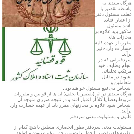
هرگاه سندی به
واسطه تقصیر یا
غفلت مسئول دفتر
از اعتبار افتاده
باشد مسئول
مذکور باید علاوه بر
مجازات های
مقرر، از عهده کلیه
خسارات وارده نیز
برآید.
سردفترانی که در
انجام وظایف خود
مرتکب تخلفاتی
بشوند در مقابل
متعاملین و
اشخاص ذی نفع مسئول خواهند بود .
هرگاه سندی در اثر (تقصیر یا تخلف) آن ها از قوانین و مقررات
مربوط بعضاً یا کلاً از اعتبار افتد و در نتیجه ضرری متوجه آن
اشخاص شود علاوه بر مجازتهای مقرر باید از عهده خسارت وارد
برآیند.
قانون و مسئولیت مدنی سردفتر
مسئولیت مدنی سردفتر بطور انحصاری منطبق با هیچ کدام از
نظریه های تقصیر یا خطر یا تضمین حق و غیره نبوده و قواعد