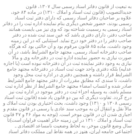
به تبعیت از قانون دفاتر اسناد رسمی سال ۱۳۰۷، قانون
جدیدالتصویب (قانون ثبت اسناد و املاك ۱۳۱۰) در ماده ۸۴ خود،
علاوه بر صاحبان دفاتر اسناد رسمی كه دارای دفتر ثبت اسناد
رسمی بودند، حضور شخص دیگری بنام نماینده اداره ثبت را در دفاتر
اسناد رسمی به رسمیت شناخته بود كه وی نیز می بایست همانند
صاحب دفتر، دارای دفتری باشد كه عین سند ثبت شده در دفتر
صاحب دفتر را در دفتر خود درج نماید. استثنایی كه در این زمینه
وجود داشت، ماده ۸۵ قانون مرقوم بود و آن حالتی بود كه هرگاه
صاحب دفترخانه اسناد رسمی، مجتهد جامع الشرایط باشد، در آن
صورت نیازی به حضور نماینده اداره ثبت در دفترخانه وی و مآلا
نیازی به وجود دفتر نماینده ثبت در آن دفترخانه نبوده است (با اجازه
عدلیه) بلكه دفتری واحد جهت ثبت اسناد در دفترخانه مجتهد جامع
الشرایط قرار داشته و همچنین دفتری در اداره ثبت محل وجود
داشت، تا سندی كه مطابق مقررات از دفتر مجتهد جامع الشرایط
صادر شده و انتساب امضاء مجتهد جامع الشرایط از نظر اداره ثبت
مسلم باشد، به وسیله اجزاء ثبت در دفتر موجود در اداره ثبت نیز
درج گردد. تفاوت دیگری كه بین دو قانون یاد شده (قانون ثبت اسناد
رسمی ۱۳۰۸ و ۱۳۱۰) وجود داشت، بحث اختیاری بودن ثبت املاك و
مالاً نقل و انتقال آن به موجب سند عادی یا رسمی در قانون مقدم و
اجباری شدن آن در قانون موخر است. (توجه به مواد ۴۶ و ۴۷ قانون
ثبت اسناد و املاك ۱۳۱۰ در این زمینه حائز اهمیت فراوان است)تا
سال وضع قانون موخر، به لحاظ وضعیت نامساعد اقتصادی ـ
اجتماعی جامعه ایران، هنوز در همه نقاط این مملكت دفاتر اسناد