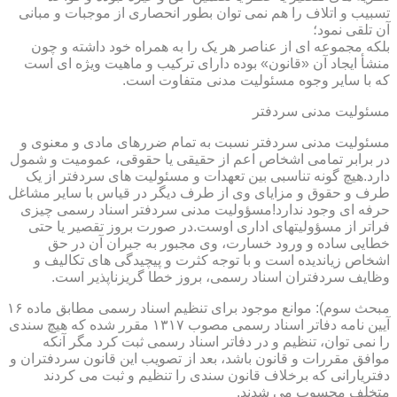
تسبیب و اتلاف را هم نمی توان بطور انحصاری از موجبات و مبانی
آن تلقی نمود؛
بلکه مجموعه ای از عناصر هر یک را به همراه خود داشته و چون
منشأ ایجاد آن «قانون» بوده دارای ترکیب و ماهیت ویژه ای است
که با سایر وجوه مسئولیت مدنی متفاوت است.
مسئولیت مدنی سردفتر
مسئولیت مدنی سردفتر نسبت به تمام ضررهای مادی و معنوی و
در برابر تمامی اشخاص اعم از حقیقی یا حقوقی، عمومیت و شمول
دارد.هیچ گونه تناسبی بین تعهدات و مسئولیت های سردفتر از یک
طرف و حقوق و مزایای وی از طرف دیگر در قیاس با سایر مشاغل
حرفه ای وجود ندارد!مسؤولیت مدنی سردفتر اسناد رسمی چیزی
فراتر از مسؤولیتهای اداری اوست.در صورت بروز تقصیر یا حتی
خطایی ساده و ورود خسارت، وی مجبور به جبران آن در حق
اشخاص زیاندیده است و با توجه کثرت و پیچیدگی های تکالیف و
وظایف سردفتران اسناد رسمی، بروز خطا گریزناپذیر است.
مبحث سوم): موانع موجود برای تنظیم اسناد رسمی مطابق ماده ۱۶
آیین نامه دفاتر اسناد رسمی مصوب ۱۳۱۷ مقرر شده که هیچ سندی
را نمی توان، تنظیم و در دفاتر اسناد رسمی ثبت کرد مگر آنکه
موافق مقررات و قانون باشد، بعد از تصویب این قانون سردفتران و
دفتریارانی که برخلاف قانون سندی را تنظیم و ثبت می کردند
متخلف محسوب می شدند.