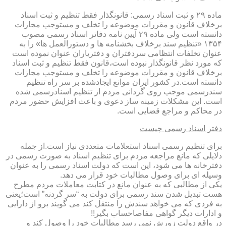
ماده ۲۹ و ثبت اسناد رسمی: قانونگذار فقط تنظیم و ثبت اسناد
برخلاف قانون و مقررات موضوعه را تخلف و مستوجب مجازات
دانسته است ولی ماده ۲۹ آیین نامه دفاتر اسناد رسمی مصوب
۱۳۵۴ «تنظیم سند برخلاف بخشنامه ها و دستورالعمل ها» را به
عنوان تخلفات انتظامی سردفتران و دفتریاران عنوان نموده است
که مورد نظر قانونگذار نبوده است،قانون فقط تنظیم و ثبت اسناد
برخلاف قانون و مقررات موضوعه را تخلف و مستوجب مجازات
دانسته است.در کشور ایران موانع ایجادشده بر سر راه تنظیم
سندرسمی موجب روی گردانی مردم از تنظیم اسنادرسمی شده
است. این مشکلات زمینه ساز دعوی و باعث افزایش حضور مردم
در محاکم و مراجع قضایی است.
دفتر اسناد رسمی چیست
برای تنظیم رسمی اسناد استعلامات متعددی نیاز است.از جمله
دلایلی که مانع مراجعه مردم برای تنظیم اسناد به صورت رسمی در
دفترخانه ها می شود، این است که دولت اسناد رسمی را به عنوان
وسیله ای برای وصول مطالبات خود قرار می دهد.
یکی از مطالبی که به عنوان مانع در کتابت معاملات مردم مطرح
هست تبدیل شدن سند رسمی برای دولت به “سر گردنه” است؛یعنی
به فردی که می خواهد سندش را منتقل کند می گویند برو از دارایی
و ادارات دیگر گواهی مفاصاحساب بگیر!!
در واقع دولت زورش نمی رسد مطالبات خود را وصول کند و