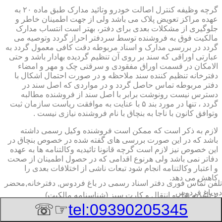
گرچه وظیفه کنترل اصالت خودرو وتائید مدارک طبق ماده ۲۰ به
عهده مراکز تعویض پلاک می باشد ولی از جهت اطمینان خاطر و
جلوگیری از مشکلات بعدی برای دفتر، بهتر است انتساب مدارک
مالکیت فوق به فروشنده توسط سردفتر احراز گردد وتوصیه می
گردد در بررسی مدارک و اسناد مربوطه دقت کافی معمول گردد به
عبارتی اوراقی که سند بر روی آن تنظیم گردیده بهادار باشد و حتی
الامکان در قسمت اوراق مفقودی و سرقتی چک و مهر و امضاء
دفترخانه تنظیم کننده سند ملاحظه و در صورت احتمال اشکال با
دفتر مربوطه تماس حاصل گردد و در مواردی که اصل سند در
دسترس نیست رونوشت برابر با اصل سند از فروشنده مطالبه
گردد ، تنها در مورد بند ۵ با عنایت به موافقت ریاست سازمان ثبت
وتوافق کانون با ناجا به بنچاق با نام فروشنده نیازی نیست .
لازم به ذکر است که ممکن است فروشنده وکیل رسمی داشته
باشد که در این صورت بررسی های گفته شده در خصوص بنچاق در
این خصوص نیز لازم است گرچه قانونا تائیدیه وکالتنامه ها به عهده
دفاتر نمی باشد ولی هرنوع اقدامی که در حصول اطمینان از صحت
و اعتبار وکالتنامه انجام شود تبعات ناشی از اختلافات بعدی را
کاهش می دهد.
تلفن تماس فوری
دفتر اسناد رسمی در باغ فردوس, دفترخانه,محضر
در باغ فردوس
۲-تائیدیه نقل و انتقال و کارت سبز (شناسنامه مالکیت)
☞☏
tel:09390205345
برگ تائیدیه نقل و انتقال صادره از مراکز تعویض پلاک حاوی
مشخصات کامل خودرو اعم از نوع ، سیستم ، مدل ، رنگ ، شماره