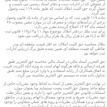
از حقوقي كه در ادارات ثبـت و دفاتر اسناد رسمي مي بايست و
صول گردد حق الثبت املاك است كه طبق ماده ۱۱۹ ثبت وصول
مي گردد.
ماده ۱۱۹ قانون ثبت كه بر اساس بند س از ماده يك قانون وصول
برخي از درآمدهاي دولت و مصرف آن در موارد معين مصوب ۲۸
اسفند ماه ۷۳ ۱۳ اصلاح گرديده مقرر مي دارد:
براي ثبت ملك دردفتر املاك موضوع مواد ۱۱ و۱۲و۱۱۹ قانون ثبت
كلا به ازاء هر ده هزار ريال يك هزار ريال دريافت مي شود .
ملاك محاسبه حق الثبت املاك، حد اقل قيمت منطقه اي ودر
نقاطي كه قيمت منطقه اي تعيين نشده طبق برگ ارزيابي ادارات
ثبت خواهد بود .
حق التحرير اسناد مالي:در اسناد مالي محاسبه حق التحرير طبق
تعرفه ارسالي و فاقد هرگونه ابهام است به ويژه آنكه اكثريت قريب
به اتفاق همكاران از رايانه استفاده و با وارد كردن مبلغ سند طبق
جداول داده شده به سيستم حق التحرير محاسبه مي گردد .
در نهايت حق التحرير بعض از اسناد به لحاظ وجود مقررات خاص از
مبلغ ماخذ وصول حق الثبت تبعيت نمينمايند ويا بعنوان موارد
استنائات قانوني حق التحرير خاص خود را دارند و بعض ديگر بعلت
نبود مقررات صريح و عدم وجود مصداق با ابهام روبرو و در مناطق
مختلف و نزد همكاران نظريات و رويه هاي عملي متفاوتي را بوجود
آورده است كه مختصرا به مواردي از آن اشاره ميگردد :