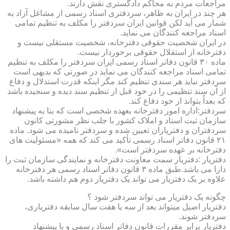
مراجعات مردم به محاکم دادگستری نقش دارند.
هر چند در ایران به ظاهر، سردفتری اسناد رسمی از مشاغل آزاد به
شمار می آید لکن قوانین ایران سردفتر را مکلف به تنظیم تمامی
اسناد مراجعه کنندگان می نماید.
در ایران شخصیت حقوقی دفترخانه، شخصیت مستقلی نیست و
دفترخانه از استقلال حقوقی برخوردار نیست.
ماده ۳۰ قانون دفاتر اسناد رسمی ایران سردفتر را مکلف به تنظیم
تمامی اسناد مراجعه کنندگان می نماید در صورتی که بدیهی است
سردفتر نباید هر سندی تنظیم کند مگر اینکه قدرت استدلال و دفاع
از آن سند تنظیمی را در خود قبل از تنظیم سند دیده و سنجیده باشد
که بعداً بتواند از خود دفاع کند.
سردفتر:اداره امور دفترخانه بعهده شخصی است که بنا به پیشنهاد
سازمان ثبت اسناد و املاک کشور با جلب نظر مشورتی کانون
سردفتران و دفتریاران تعیین شده و سردفتر نامیده می شود. ماده
۲۱ قانون دفاتر اسناد رسمی تأکید می کند که همه «مسئولیت های
دفترخانه بر عهده سردفتر است».
دفتریار :دفتریار سمت معاونت دفترخانه و نمایندگی سازمان ثبت را
دارا می باشد.طبق ماده ۳ قانون دفاتر اسناد رسمی هر دفترخانه
علاوه بر یک دفتریار می تواند یک دفتریار دوم هم داشته باشد.
چگونه یک دفتریار می تواند سردفتر شود ؟
دفتریار اصیل میتواند بعد از سه یا هفت سال سابقه دفتریاری،
سردفتر شوند.
دفتریار برابر مقررات قانون دفاتر اسناد رسمی و با پیشنهاد