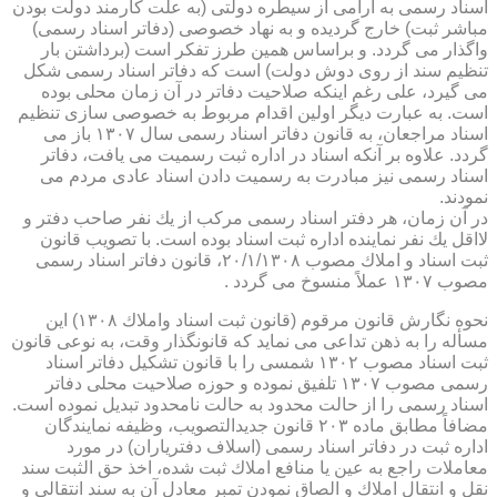
اسناد رسمی به آرامی از سیطره دولتی (به علت كارمند دولت بودن
مباشر ثبت) خارج گردیده و به نهاد خصوصی (دفاتر اسناد رسمی)
واگذار می گردد. و براساس همین طرز تفكر است (برداشتن بار
تنظیم سند از روی دوش دولت) است كه دفاتر اسناد رسمی شكل
می گیرد، علی رغم اینكه صلاحیت دفاتر در آن زمان محلی بوده
است. به عبارت دیگر اولین اقدام مربوط به خصوصی سازی تنظیم
اسناد مراجعان، به قانون دفاتر اسناد رسمی سال ۱۳۰۷ باز می
گردد. علاوه بر آنكه اسناد در اداره ثبت رسمیت می یافت، دفاتر
اسناد رسمی نیز مبادرت به رسمیت دادن اسناد عادی مردم می
نمودند.
در آن زمان، هر دفتر اسناد رسمی مركب از یك نفر صاحب دفتر و
لااقل یك نفر نماینده اداره ثبت اسناد بوده است. با تصویب قانون
ثبت اسناد و املاك مصوب ۲۰/۱/۱۳۰۸، قانون دفاتر اسناد رسمی
مصوب ۱۳۰۷ عملاً منسوخ می گردد .
نحوه نگارش قانون مرقوم (قانون ثبت اسناد واملاك ۱۳۰۸) این
مسأله را به ذهن تداعی می نماید كه قانونگذار وقت، به نوعی قانون
ثبت اسناد مصوب ۱۳۰۲ شمسی را با قانون تشكیل دفاتر اسناد
رسمی مصوب ۱۳۰۷ تلفیق نموده و حوزه صلاحیت محلی دفاتر
اسناد رسمی را از حالت محدود به حالت نامحدود تبدیل نموده است.
مضافاً مطابق ماده ۲۰۳ قانون جدیدالتصویب، وظیفه نمایندگان
اداره ثبت در دفاتر اسناد رسمی (اسلاف دفتریاران) در مورد
معاملات راجع به عین یا منافع املاك ثبت شده، اخذ حق الثبت سند
نقل و انتقال املاك و الصاق نمودن تمبر معادل آن به سند انتقالی و