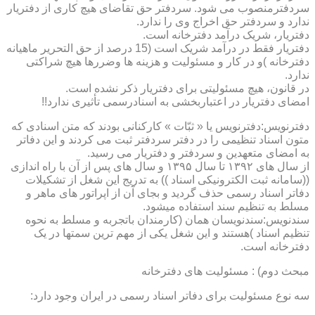
سردفترمنصوب می شود. سردفتر حق تقاضای هیچ کاری از دفتریار
ندارد و سردفتر حق اخراج وی را ندارد.
دفتریار، شریک درآمد دفترخانه است.
دفتریار فقط در درآمد شریک است (15 درصد از حق التحریر ماهیانه
دفترخانه )و در کار و مسئولیت و هزینه ها وضررها هیچ شراکتی
ندارد.
در قانون، هیچ مسئولیتی برای دفتریار ذکر نشده است.
امضای دفتریار در اعتباربخشی به اسنادرسمی تأثیری ندارد!!
دفترنویس:دفترنویس یا « ثبّات » کارکنانی بودند که متن اسنادی که
متون اسناد تنظیمی را در دفتر سردفتر ثبت می کردند و این دفاتر
به امضای متعهدین و سردفتر و دفتریار می رسید.
از سال های ۱۳۹۲ تا سال ۱۳۹۵ و سال های پس از آن با راه اندازی
((سامانه ثبت الکترونیکی اسناد )) به تدریج این شغل از تشکیلات
دفاتر اسناد رسمی حذف گردید و بجای آن از اپراتور های ماهر و
مسلط به تنظیم سند استفاده میشود.
سندنویس:سندنویسان همان (کارمندان باتجربه و مسلط به نحوه
تنظیم اسناد )هستند و این شغل یکی از مهم ترین سمتها در یک
دفترخانه است.
مبحث دوم) : مسئولیت های دفترخانه
سه نوع مسئولیت برای دفاتر اسناد رسمی در ایران وجود دارد: