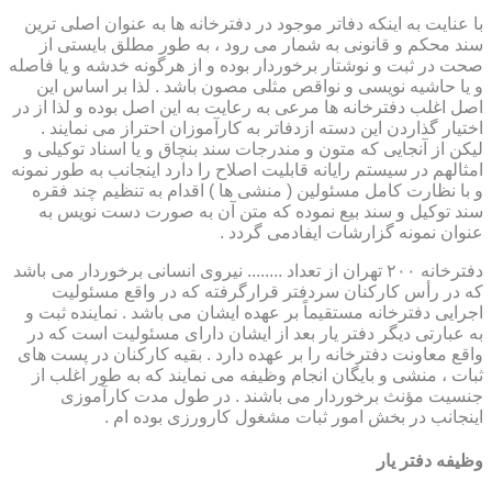
با عنایت به اینکه دفاتر موجود در دفترخانه ها به عنوان اصلی ترین
سند محکم و قانونی به شمار می رود ، به طور مطلق بایستی از
صحت در ثبت و نوشتار برخوردار بوده و از هرگونه خدشه و یا فاصله
و یا حاشیه نویسی و نواقص مثلی مصون باشد . لذا بر اساس این
اصل اغلب دفترخانه ها مرعی به رعایت به این اصل بوده و لذا از در
اختیار گذاردن این دسته ازدفاتر به کارآموزان احتراز می نمایند .
لیکن از آنجایی که متون و مندرجات سند بنچاق و یا اسناد توکیلی و
امثالهم در سیستم رایانه قابلیت اصلاح را دارد اینجانب به طور نمونه
و با نظارت کامل مسئولین ( منشی ها ) اقدام به تنظیم چند فقره
سند توکیل و سند بیع نموده که متن آن به صورت دست نویس به
عنوان نمونه گزارشات ایفادمی گردد .
دفترخانه ۲۰۰ تهران از تعداد ........ نیروی انسانی برخوردار می باشد
که در رأس کارکنان سردفتر قرارگرفته که در واقع مسئولیت
اجرایی دفترخانه مستقیماً بر عهده ایشان می باشد . نماینده ثبت و
به عبارتی دیگر دفتر یار بعد از ایشان دارای مسئولیت است که در
واقع معاونت دفترخانه را بر عهده دارد . بقیه کارکنان در پست های
ثبات ، منشی و بایگان انجام وظیفه می نمایند که به طور اغلب از
جنسیت مؤنث برخوردار می باشند . در طول مدت کارآموزی
اینجانب در بخش امور ثبات مشغول کارورزی بوده ام .
وظیفه دفتر یار