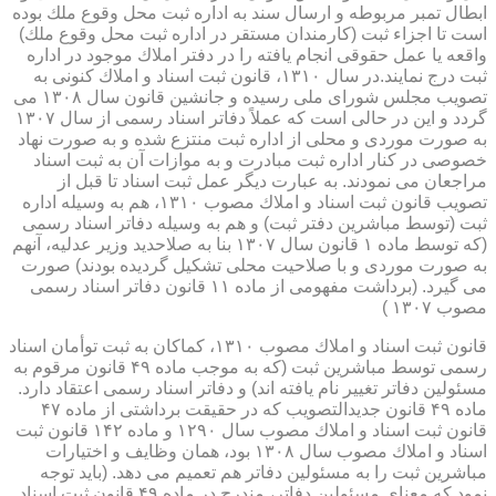
ابطال تمبر مربوطه و ارسال سند به اداره ثبت محل وقوع ملك بوده
است تا اجزاء ثبت (كارمندان مستقر در اداره ثبت محل وقوع ملك)
واقعه یا عمل حقوقی انجام یافته را در دفتر املاك موجود در اداره
ثبت درج نمایند.در سال ۱۳۱۰، قانون ثبت اسناد و املاك كنونی به
تصویب مجلس شورای ملی رسیده و جانشین قانون سال ۱۳۰۸ می
گردد و این در حالی است كه عملاً دفاتر اسناد رسمی از سال ۱۳۰۷
به صورت موردی و محلی از اداره ثبت منتزع شده و به صورت نهاد
خصوصی در كنار اداره ثبت مبادرت و به موازات آن به ثبت اسناد
مراجعان می نمودند. به عبارت دیگر عمل ثبت اسناد تا قبل از
تصویب قانون ثبت اسناد و املاك مصوب ۱۳۱۰، هم به وسیله اداره
ثبت (توسط مباشرین دفتر ثبت) و هم به وسیله دفاتر اسناد رسمی
(كه توسط ماده ۱ قانون سال ۱۳۰۷ بنا به صلاحدید وزیر عدلیه، آنهم
به صورت موردی و با صلاحیت محلی تشكیل گردیده بودند) صورت
می گیرد. (برداشت مفهومی از ماده ۱۱ قانون دفاتر اسناد رسمی
مصوب ۱۳۰۷ )
قانون ثبت اسناد و املاك مصوب ۱۳۱۰، كماكان به ثبت توأمان اسناد
رسمی توسط مباشرین ثبت (كه به موجب ماده ۴۹ قانون مرقوم به
مسئولین دفاتر تغییر نام یافته اند) و دفاتر اسناد رسمی اعتقاد دارد.
ماده ۴۹ قانون جدیدالتصویب كه در حقیقت برداشتی از ماده ۴۷
قانون ثبت اسناد و املاك مصوب سال ۱۲۹۰ و ماده ۱۴۲ قانون ثبت
اسناد و املاك مصوب سال ۱۳۰۸ بود، همان وظایف و اختیارات
مباشرین ثبت را به مسئولین دفاتر هم تعمیم می دهد. (باید توجه
نمود كه معنای مسئولین دفاتر، مندرج در ماده ۴۹ قانون ثبت اسناد