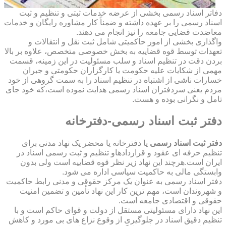
دفاتر اسناد رسمی بخشی از عرضه خدمات ثبتی و تنظیم و ثبت
اسناد رسمی را بر عهده داشته و ضمناً کار مشاوره رایگان و خدمات
معاضدت قضایی جامعه را نیز انجام می دهند.
واگذاری بخشی از امور حاکمیتی شامل ثبت نقل و انتقالات و
تعهدات توسط قوه قضاییه به بخش خصوصی متخصص، علاوه بر بالا
بردن دقت در تنظیم اسناد و سلب مسئولیت در این زمینه، قسمت
مهمی از شکایات علیه حکومت یا کارگزاران حکومتی و جبران
خسارات ناشی از اشتباه در تنظیم اسناد را به سمت گروهی از خود
مردم یعنی سردفتران اسناد رسمی هدایت نموده است،که خود جای
تامل و نگرانی بوده و هست.
دفتر ثبت اسناد رسمی-دفترخانه
دفتر ثبت اسناد رسمی
یا دفترخانه یا محضر یک نهاد مدنی برای
تنظیم حرفه ای عقود و قراردادهاو تنظیم و ثبت رسمی اسناد در
ایران است.هرچند این نهاد زیر نظر قوه قضاییه است ولی بدون
وابستگی مالی به حاکمیت سیاسی اداره می شود.
دفتر اسناد رسمی به عنوان یک مرکز حقوقی و مدنی رابط حاکمیت
و شهروندان است، مهم ترین کار این نهاد تأمین و تضمین امنیت
حقوقی و اقتصادی جامعه است.
این نهاد دارای مسئولیتی مستقل از دولت و قوای حاکم است و با
تنظیم دقیق اسناد در جلوگیری از وقوع نزاع های بی مورد و کاهش