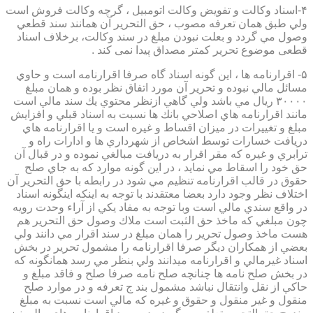
۴-اسناد وكالت و تفويض وكالت اتومبيل ، گرچه وكالت فروش است
ولي طبق همان تعرفه مصوب ، حق التحرير آن همانند سند قطعي
وصول مي گردد و بعلت نبودن مبلغ در سند وكالت، برخلاف اسناد
قطعی موضوع تحریر کمتر مصداق پیدا نمی کند .
۵- اقرارنامه ها ، اين گونه اسناد گاه صرفا اقرارنامه است و حاوي
مسائل مالي نبوده و تحرير آن مورد اتفاق نظر بوده و همان مبلغ
۳۰۰۰۰ ريال مي باشد ولي گاهي ازنظر محتوي يك سند مالي است
مانند اقرارنامه هاي اصلاحي بانك ها نسبت به اسناد قبلي و افزايش
مبلغ و تغييرات در ميزان اقساط و غيره است و يا اقرارنامه هاي
دريافت خسارات توسط اشخاص از شهرداري ها و ادارات راه و
ترابري و غيره كه مقر اقرار به دريافت مبالغي نموده و در قبال آن
حق خود را اسقاط مي نمايد ، در اين گونه موارد كه به جاي صلح
حقوق در قالب اقرارنامه تنظيم مي شود در رابطه با حق التحرير آن
اختلاف نظر وجود دارد بعضا معتقدند با توجه به اينكه اينگونه اسناد
در واقع سندي مالي است وبا توجه به مفاد يكي از آراء وحدت رويه
چون مبلغي كه ماخذ حق الثبت است ملاك وصول حق التحرير هم
هست ماخذ وصول تحرير را همان مبلغ در سند اقرار مي دانند ولي
بعضي از همكاران ديگر صرفا اقرارنامه را مشمول تحرير در بخش
اسناد غيرمالي و اقرارنامه ميدانند ولي بنظر مي رسد همانگونه كه
در بخش صلح نامه ها چنانچه صلح نامه صرفا صلح و فاقد مبلغ و
حاكي از نقل وانتقال نباشد مشمول بند ج تعرفه و در موارد صلح
منقول و غير منقول و حقوق و غيره كه مالي است نسبت به مبلغ