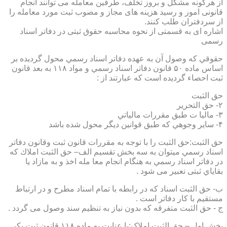
از هرگونه مشکل و بروز تخلف، طرفین معامله می توانند انجام
قانونی امور و رسید هزینه های مجاز و مصوب ثبت مورد معامله را
از سردفتران طلب کنند.
اشاره ای به قسمتی از نحوه محاسبه حقوق ثبتی در دفاتر اسناد
رسمی
حقوقي كه وصول آن به عهده دفاتر اسناد رسمي محول گرديده بر
اساس ماده ۵۰ قانون دفاتر اسناد رسمي و مواد ۱۱۸ به بعد قانون
ثبت احصاء گرديده است كه عبارتند از :
حق الثبت
۲- حق التحرير
۳- ماليا ت طبق مقررات مالياتي
۴- ساير وجوهي كه طبق قوانين ديگر محول شده باشد
حق الثبت:حق الثبت را با توجه به مقررات قانون ثبت وقانون دفاتر
اسناد رسمي ميتوان به سه بخش تقسيم الف– حق الثبت املاك كه
در دفاتر اسناد رسمي به هنگام انجام معا مله اخذ و به مازاد يا
بقاياي ثبتی تعبیر می شود .
ب- حق الثبت اسناد كه در رابطه با تمام اسناد مطرح و در ارتباط
مستقيم با كار دفاتر است .
ج - حق الثبت متفرقه كه بدون نياز به تنظیم سند وصول می گردد .
بخش اول – حق الثبت املاک:با عنايت به ماده ۱۱۸ قانون ثبت يكي