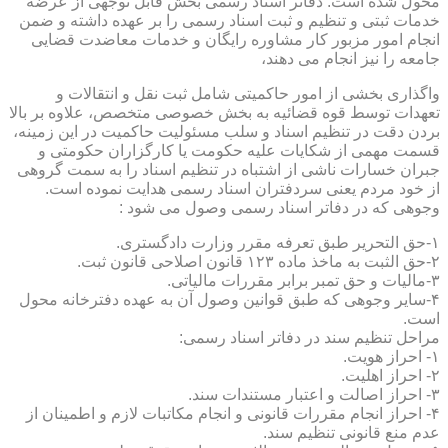
محول شده است. دفاتر اسناد رسمی بخش قابل توجهی از عرضه
خدمات ثبتی و تنظیم و ثبت اسناد رسمی را بر عهده داشته و ضمن
انجام امور مزبور کار مشاوره رایگان و خدمات معاضدت قضایی
جامعه را نیز انجام می دهند،
واگذاری بخشی از امور حاکمیتی شامل ثبت نقل و انتقالات و
تعهدات توسط قوه قضائیه به بخش خصوصی متخصص، علاوه بر بالا
بردن دقت در تنظیم اسناد و سلب مسئولیت حاکمیت در این زمینه،
قسمت مهمی از شکایات علیه حکومت یا کارگزاران حکومتی و
جبران خسارات ناشی از اشتباه در تنظیم اسناد را به سمت گروهی
از خود مردم یعنی سردفتران اسناد رسمی هدایت نموده است.
وجوهی که در دفاتر اسناد رسمی وصول می شود :
۱-حق التحریر طبق تعرفه مقرر وزارت دادگستری.
۲-حق الثبت به ماخذ ماده ۱۲۳ قانون اصلاحی قانون ثبت.
۳-مالیات و حق تمبر برابر مقررات مالیاتی.
۴-سایر وجوهی که طبق قوانین وصول آن به عهده دفترخانه محول
است.
مراحل تنظیم سند در دفاتر اسناد رسمی:
۱- احراز هویت.
۲- احراز اهلیت.
۳- احراز اصالت و اعتبار مستندات سند.
۴- احراز انجام مقررات قانونی و انجام مکاتبات لازم و اطمینان از
عدم منع قانونی تنظیم سند.