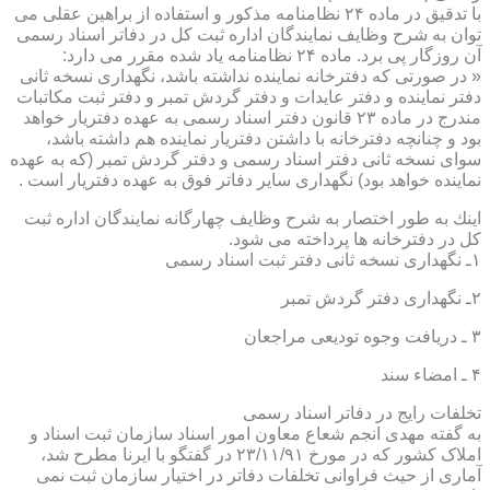
با تدقیق در ماده ۲۴ نظامنامه مذكور و استفاده از براهین عقلی می
توان به شرح وظایف نمایندگان اداره ثبت كل در دفاتر اسناد رسمی
آن روزگار پی برد. ماده ۲۴ نظامنامه یاد شده مقرر می دارد:
« در صورتی كه دفترخانه نماینده نداشته باشد، نگهداری نسخه ثانی
دفتر نماینده و دفتر عایدات و دفتر گردش تمبر و دفتر ثبت مكاتبات
مندرج در ماده ۲۳ قانون دفتر اسناد رسمی به عهده دفتریار خواهد
بود و چنانچه دفترخانه با داشتن دفتریار نماینده هم داشته باشد،
سوای نسخه ثانی دفتر اسناد رسمی و دفتر گردش تمبر (كه به عهده
نماینده خواهد بود) نگهداری سایر دفاتر فوق به عهده دفتریار است .
اینك به طور اختصار به شرح وظایف چهارگانه نمایندگان اداره ثبت
كل در دفترخانه ها پرداخته می شود.
۱ـ نگهداری نسخه ثانی دفتر ثبت اسناد رسمی
۲ـ نگهداری دفتر گردش تمبر
۳ ـ دریافت وجوه تودیعی مراجعان
۴ ـ امضاء سند
تخلفات رایج در دفاتر اسناد رسمی
به گفته مهدی انجم شعاع معاون امور اسناد سازمان ثبت اسناد و
املاک کشور که در مورخ ۲۳/۱۱/۹۱ در گفتگو با ایرنا مطرح شد،
آماری از حیث فراوانی تخلفات دفاتر در اختیار سازمان ثبت نمی