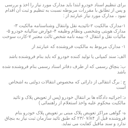
برای تنظیم اسناد خودرو ابتدا باید مدارک مورد نیاز را اخذ و بررسی
و پس از تطابق با مقررات مربوطه نسبت به تنظیم و ثبت ان اقدام
نمود ، مدارک مورد نیاز عبارتند از :
۱-مدارک مالکیت ۲-تائیدیه نقل وانتقال وشناسنامه مالکیت ۳-
مدارک هویتی وشخصی ونظام وظیفه ۴-عوارض سالیانه خودرو ۵-
مالیات نقل و انتقال ۶- بیمه نامه شخص ثالث معتبر ۷-کارت سوخت
۱- مدارک مربوط به مالکیت فروشنده که عبارتند از
الف: سند کمپانی یا تولید کننده خودرو که باید بنام فروشنده باشد
ب: بنچاق رسمی که از طرف دفاتر اسناد رسمی بنام فروشنده شده
باشد
ج : برگ انتقالی از دارائی که مخصوص انتقالات دولتی به اشخاص
است
د: اجرائیه دادگاه ها بر انتقال خودرو (پس از تعویض پلاک و تائید
مالکیت محکوم علیه واخذ استعلام از راهنمائی )
ه- گواهی مراکز تعویض پلاک مبنی بر تعویض پلاک خودرو بنام
فروشنده قبل از ۲۳/۰۷/۸۴ که طبق تائید سازمان ثبت نیاز به بنچاق
ندارد و سند ماقبل کفایت می نماید.