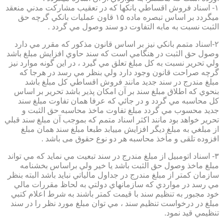
۱- اسناد فروش اقساطي بانكها كه در تعقيب مشاركت مدني منعقد
ميگردد بر اساس تبصره ماده ۱۵ قاون عمليات بانكي گرچه حق
الثبت نسبت به مابه التفاوت دو سند وصول مي گردد .
۲-اسناد متمم بانكي نيز بر اساس قانون مذكور كه مقرر مي دارد
وصول حق الثبت در هنگامي است كه سند حاوي افزايش مبلغ باشد
ولي تحرير نسبت به كل مبلغ تعلق مي گيرد ، در اين گونه موارد نيز
گرچه صراحت قانون وجود دارد ولي بنظر مي رسد در هرجا كه
مبلغ مندرج در سند جديد مانند فروش اقساطي كل مبلغ باشد
بنحوي كه اطلاق مبلغ سند بر آن امكان پذير باشد تحرير بر اساس
كل محاسبه مي گردد و در جائي كه عرفا همان تفاوت مبلغ سند
جديد محسوب مي گردد مبلغ تفاوت ماخذ محاسبه حق الثبت و
تحرير خواهد بود مانند اكثر اسناد متمم كه بموجب آن مبلغ سند قبلي
از مبلغي به مبلغ ديگر افزايش مييابد طبعا مبلغ سند همان مبلغ
افزوده تلقی و مأخذ محاسبه هر دو نوع حقوق می باشد .
۳- اسناد اتومبيل از مبلغ مندرج در سند تبعيت مي نمايد كه مي تواند
مبلغ ماخذ وصول حق الثبت باشد يا خير ولي براساس بخشنامه
سازمان كمتر از مبلغ مندرج در جداول مالياتي نبايد باشد البته بنظر
مي رسد در مواردي كه سازمانهاي دولتي به لحاظ مقررات مالي
خود مجبور به تنظيم سند با قيمت كمتر باشند به شرط اعلام كتبي
مبلغ در درخواست تنظيم سند ، مي توان مبلغ مورد نظر را در سند
تنظيمي قيد نمود.