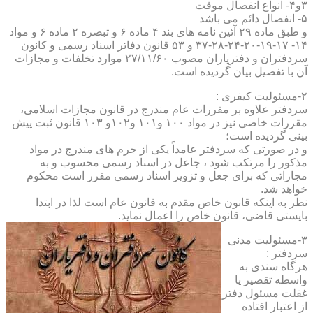
۳و۴- انواع انفصال موقت
۵- انفصال دائم می باشد
و طبق ماده ۲۹ آئین نامه های بند ۴ ماده ۶ و تبصره ۲ ماده ۶ و مواد
۱۴- ۱۷-۱۹-۲۰-۲۴-۲۸-۳۷ و ۵۳ قانون دفاتر اسناد رسمی و کانون
سردفتران و دفتریاران مصوب ۲۷/۱۱/۶۰ موارد تخلفات و مجازات
آن با تفصیل بیان گردیده است.
۲-مسئولیت کیفری :
سردفتر علاوه بر مقررات عام مندرج در قانون مجازات اسلامی،
مقررات خاصی نیز در مواد ۱۰۰ و۱۰۱ و۱۰۲و ۱۰۳ قانون ثبت پیش
بینی گردیده است؛
و در صورتی که سردفتر عامداً یکی از جرم های مندرج در مواد
مذکور را مرتکب شود ، جاعل در اسناد رسمی محسوب و به
مجازاتی که برای جعل و تزویر اسناد رسمی مقرر است محکوم
خواهد شد.
نظر به اینکه قانون خاص مقدم به قانون عام است لذا در ابتدا
بایستی قاضی، قانون خاص را اعمال نماید.
۳-مسئولیت مدنی
سردفتر :
هرگاه سندی به
واسطه تقصیر یا
غفلت مسئول دفتر
از اعتبار افتاده