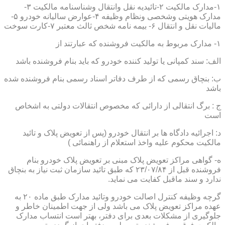
۱-مدارک مالکیت ۲-تائیدیه نقل وانتقال وشناسنامه مالکیت ۳-
مدارک هویتی وشخصی ونظام وظیفه ۴-عوارض سالیانه خودرو ۵-
مالیات نقل و انتقال ۶- بیمه نامه شخص ثالث معتبر ۷-کارت سوخت
۱- مدارک مربوط به مالکیت فروشنده که عبارتند از
الف: سند کمپانی یا تولید کننده خودرو که باید بنام فروشنده باشد
ب: بنچاق رسمی که از طرف دفاتر اسناد رسمی بنام فروشنده شده
باشد
ج : برگ انتقالی از دارائی که مخصوص انتقالات دولتی به اشخاص
است
د: اجرائیه دادگاه ها بر انتقال خودرو (پس از تعویض پلاک و تائید
مالکیت محکوم علیه واخذ استعلام از راهنمائی )
ه- گواهی مراکز تعویض پلاک مبنی بر تعویض پلاک خودرو بنام
فروشنده قبل از ۲۳/۰۷/۸۴ که طبق تائید سازمان ثبت نیاز به بنچاق
ندارد و سند ماقبل کفایت می نماید.
گرچه وظیفه کنترل اصالت خودرو وتائید مدارک طبق ماده ۲۰ به
عهده مراکز تعویض پلاک می باشد ولی از جهت اطمینان خاطر و
جلوگیری از مشکلات بعدی برای دفتر، بهتر است انتساب مدارک