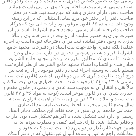
رسمی بودند، حضور شخص دیگری بنام نماینده اداره ثبت را در دفاتر
اسناد رسمی به رسمیت شناخته بود كه وی نیز می بایست همانند
صاحب دفتر، دارای دفتری باشد كه عین سند ثبت شده در دفتر
صاحب دفتر را در دفتر خود درج نماید. استثنایی كه در این زمینه
وجود داشت، ماده ۸۵ قانون مرقوم بود و آن حالتی بود كه هرگاه
صاحب دفترخانه اسناد رسمی، مجتهد جامع الشرایط باشد، در آن
صورت نیازی به حضور نماینده اداره ثبت در دفترخانه وی و مآلا
نیازی به وجود دفتر نماینده ثبت در آن دفترخانه نبوده است (با اجازه
عدلیه) بلكه دفتری واحد جهت ثبت اسناد در دفترخانه مجتهد جامع
الشرایط قرار داشته و همچنین دفتری در اداره ثبت محل وجود
داشت، تا سندی كه مطابق مقررات از دفتر مجتهد جامع الشرایط
صادر شده و انتساب امضاء مجتهد جامع الشرایط از نظر اداره ثبت
مسلم باشد، به وسیله اجزاء ثبت در دفتر موجود در اداره ثبت نیز
درج گردد. تفاوت دیگری كه بین دو قانون یاد شده (قانون ثبت اسناد
رسمی ۱۳۰۸ و ۱۳۱۰) وجود داشت، بحث اختیاری بودن ثبت املاك و
مالاً نقل و انتقال آن به موجب سند عادی یا رسمی در قانون مقدم و
اجباری شدن آن در قانون موخر است. (توجه به مواد ۴۶ و ۴۷ قانون
ثبت اسناد و املاك ۱۳۱۰ در این زمینه حائز اهمیت فراوان است)تا
سال وضع قانون موخر، به لحاظ وضعیت نامساعد اقتصادی ـ
اجتماعی جامعه ایران، هنوز در همه نقاط این مملكت دفاتر اسناد
رسمی و اداره ثبت تشكیل نشده یا اگر هم تشكیل شده بود، ادارات
و دفاتر تشكیل شده دارای شرایط كیفی و مطلوب نبوده اند. به
همین جهت قانونگذار در دو مورد (۱ـ ثبت اسناد كلیه عقود و
معاملات راجع به عین یا منافع اموال غیرمنقول كه در دفتر املاك