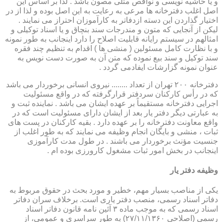
و یا حاشیه نویسی و نواقص مثلی مصون باشد . لذا بر اساس این
اصل اغلب دفترخانه ها مرعی به رعایت به این اصل بوده و لذا از در
اختیار گذاردن این دسته ازدفاتر به کارآموزان احتراز می نمایند .
لیکن از آنجایی که متون و مندرجات سند بنچاق و یا اسناد توکیلی و
امثالهم در سیستم رایانه قابلیت اصلاح را دارد اینجانب به طور نمونه
و با نظارت کامل مسئولین ( منشی ها ) اقدام به تنظیم چند فقره
سند توکیل و سند بیع نموده که متن آن به صورت دست نویس به
عنوان نمونه گزارشات ایفادمی گردد .
دفترخانه ۲۰۰ تهران از تعداد ........ نیروی انسانی برخوردار می باشد
که در رأس کارکنان سردفتر قرارگرفته که در واقع مسئولیت
اجرایی دفترخانه مستقیماً بر عهده ایشان می باشد . نماینده ثبت و
به عبارتی دیگر دفتر یار بعد از ایشان دارای مسئولیت است که در
واقع معاونت دفترخانه را بر عهده دارد . بقیه کارکنان در پست های
ثبات ، منشی و بایگان انجام وظیفه می نمایند که به طور اغلب از
جنسیت مؤنث برخوردار می باشند . در طول مدت کارآموزی
اینجانب در بخش امور ثبات مشغول کارورزی بوده ام .
وظیفه دفتر یار
یكی از مناصب بسیار مهم، خطیر و مورد بحث در حقوق مربوط به
دفاتر اسناد رسمی، منصب دفتر یاری است. برخلاف سران دفاتر
اسناد رسمی كه به موجب ماده ۳ آئین نامه قانون دفاتر اسناد
رسمی (اصلاحی ۲۷/۱۱/۱۳۶۰) به طور سراسری و عمومی، از