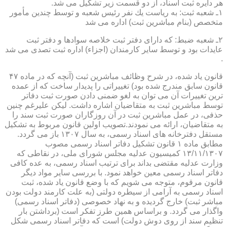
هر دایره ثبت اسناد، از دو قسمت زیر تشكیل می شد.
۱ـ شعبه ثبت: به ریاست یك نفر رئیس شعبه و توسط چندین مأمور
متخصص (بنام مباشرین ثبت) اداره می شد
۲ـ شعبه ضبط: كه دارای دفتر ثبت خلاصه سوادها و دفتر ثبت
عایدات بود و توسط سایر كارمندان (اجزاء) اداره ثبت تصدی می شد
.
قانون یاد شده، در شرح وظائف مباشرین ثبت (آنچه كه در ماده ۴۷
قانون سابق مندرج شده بود) تغییراتی را پدیدار ساخت كه از عمده
ترین تغییرات آن می توان به لغو ضمنی دادن صورت ثبت دفاتر
توسط مباشرین ثبت به متقاضیان اشاره داشت. لیكن علیرغم چنین
حذفی، در عمل مباشرین ثبت در آن روزگاران صورت ثبت سند را
به متقاضیان، ارائه می نمودند.تصویب اولین قانون مربوط به تشكیل
مستقل دفترخانه های اسناد رسمی، به سال ۱۳۰۷ باز می گردد.
مطابق ماده ۱ قانون تشكیل دفاتر اسناد رسمی مصوب
۱۳/۱۱/۱۳۰۷ كمیسیون عدلیه مجلس شورای ملی، در نقاطی كه
وزارت عدلیه مقتضی بداند برای ترتیب اسناد رسمی، به عده كافی
دفاتر اسناد رسمی معین خواهد نمود. با بررسی سایر مواد دیگر
قانون مرقوم، متوجه می شویم كه با وضع قانون یاد شده، ثبت
اسناد رسمی به آرامی از سیطره دولتی (به علت كارمند دولت بودن
مباشر ثبت) خارج گردیده و به نهاد خصوصی (دفاتر اسناد رسمی)
واگذار می گردد. و براساس همین طرز تفكر است (برداشتن بار
تنظیم سند از روی دوش دولت) است كه دفاتر اسناد رسمی شكل