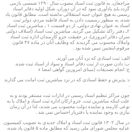
مراجعان، به قانون ثبت اسناد مصوب سال ۱۲۹۰ شمسی بازمی
گردد.باید یادآوری نمود كه در آن دوران، شكل اولیه دفاتر اسناد
رسمی به هیچ عنوان جنبه استقلالی نداشته است. مطابق قانون یاد
شده، به منظور رسمیت دادن به اسناد قاطبه مردم، دوایر ثبت
اسناد به عنوان نهادی دولتی، از دو قسمت ۱ ـ مباشرین ثبت اسناد
۲ـ دفتر راكد تشكیل می گردید. مباشرین ثبت اسناد (اسلاف دولتی
سران دفاتر امروزی)، در حقیقت جزو كارمندان اداره ثبت اسناد
واملاك محسوب می گردیدند كه وظایف آنان در ماده ۴۷ قانون
مرقوم،اینچنین تبیین شده بود .
الف: ثبت اسنادی كه نزد آنان می آورند.
ب: دادن صورت از ثبت دفاتر اسناد و سواد از اسناد ثبت شده.
ج: انجام تصدیقات (مبنای امروزین گواهی امضا ء
د: پذیرش و حفظ اسنادی كه در نزد مباشرین ثبت امانت می گذارند
.
چون مراكز تنظیم اسناد رسمی در ادارات ثبت مستقر بودند و به
علت اینكه مباشرین ثبت، جزو اركان اداره ثبت اسناد و املاك یا به
نوعی كارمند و نماینده دولت محسوب می شدند، لذا در آن زمان
نیازی به وجود نماینده یا دفتریار احساس نمی شد .
در سال ۱۳۰۲ قانون ثبت اسناد و املاك جدیدی به تصویب كمیسیون
عدلیه مجلس شورای ملی رسید كه مطابق ماده ۵ قانون یاد شده،