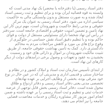
دفتر اسناد رسمی (یا دفترخانه یا محضر) یک نهاد مدنی است که
وابسته به قوه قضائیه ایران بوده و برای تنظیم و ثبت رسمی اسناد
ایجاد شده و به صورت مستقل و بدون وابستگی مالی به حاکمیت
سیاسی اداره می شود. دفتر اسناد رسمی به عنوان یک مرکز
حقوقی و مدنی رابط حاکمیت و شهروندان است، مهم ترین کار این
نهاد تامین و تضمین امنیت حقوقی و اقتصادی جامعه است. سردفتر
در رأس این نهاد شخصاً دارای مسئولیتی مستقل از دولت و قوای
حاکم بوده و با تنظیم دقیق اسناد نقش حساسی در جلوگیری از
وقوع نزاع های بی مورد و کاهش مراجعات مردم به محاکم
دادگستری دارد. کمک به تامین بهداشت حقوقی جامعه، از طریق
تثبیت مالکیت شهروندان بر اموال و دارائی های خود و رسمیت
بخشیدن به عقود و تعهدات و وصول برخی درآمدهای دولت از دیگر
کارهای این نهاد است.
از ابتدای تأسیس سازمان ثبت اسناد و املاک کشور و در نظام و
ساختار سنتی و قدیمی اداری و مدیریتی آن که در عین حال در نوع
خود مترقی بوده، بخشی از وظایف اجرایی بر عهده نهادهای
تخصصی مدنی یعنی دفاتر اسناد رسمی و دفاتر ازدواج و طلاق
محول شده است. دفاتر اسناد رسمی بخش قابل توجهی از عرضه
خدمات ثبتی و تنظیم و ثبت اسناد رسمی را بر عهده داشته و ضمن
انجام امور مزبور کار مشاوره رایگان و خدمات معاضدت قضایی
جامعه را نیز انجام می دهند،