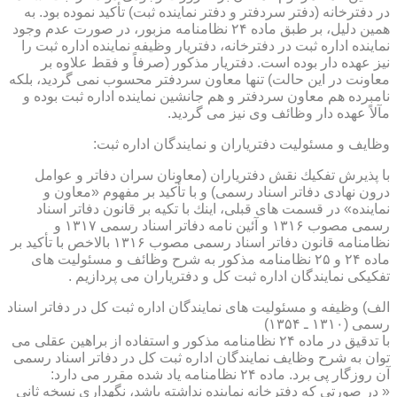
در دفترخانه (دفتر سردفتر و دفتر نماینده ثبت) تأكید نموده بود. به
همین دلیل، بر طبق ماده ۲۴ نظامنامه مزبور، در صورت عدم وجود
نماینده اداره ثبت در دفترخانه، دفتریار وظیفه نماینده اداره ثبت را
نیز عهده دار بوده است. دفتریار مذكور (صرفاً و فقط علاوه بر
معاونت در این حالت) تنها معاون سردفتر محسوب نمی گردید، بلكه
نامبرده هم معاون سردفتر و هم جانشین نماینده اداره ثبت بوده و
مآلاً عهده دار وظائف وی نیز می گردید.
وظایف و مسئولیت دفتریاران و نمایندگان اداره ثبت:
با پذیرش تفكیك نقش دفتریاران (معاونان سران دفاتر و عوامل
درون نهادی دفاتر اسناد رسمی) و با تأكید بر مفهوم «معاون و
نماینده» در قسمت های قبلی، اینك با تكیه بر قانون دفاتر اسناد
رسمی مصوب ۱۳۱۶ و آئین نامه دفاتر اسناد رسمی ۱۳۱۷ و
نظامنامه قانون دفاتر اسناد رسمی مصوب ۱۳۱۶ بالاخص با تأكید بر
ماده ۲۴ و ۲۵ نظامنامه مذكور به شرح وظائف و مسئولیت های
تفكیكی نمایندگان اداره ثبت كل و دفتریاران می پردازیم .
الف) وظیفه و مسئولیت های نمایندگان اداره ثبت كل در دفاتر اسناد
رسمی (۱۳۱۰ ـ ۱۳۵۴)
با تدقیق در ماده ۲۴ نظامنامه مذكور و استفاده از براهین عقلی می
توان به شرح وظایف نمایندگان اداره ثبت كل در دفاتر اسناد رسمی
آن روزگار پی برد. ماده ۲۴ نظامنامه یاد شده مقرر می دارد:
« در صورتی كه دفترخانه نماینده نداشته باشد، نگهداری نسخه ثانی