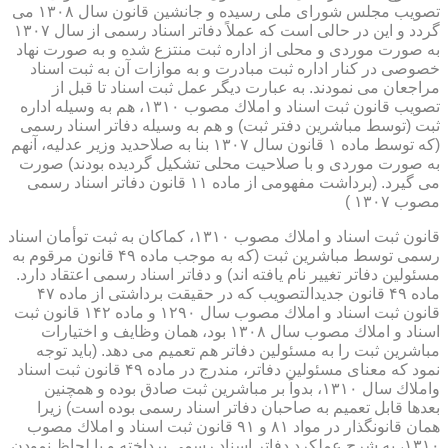
تصویب مجلس شورای ملی رسیده و جانشین قانون سال ۱۳۰۸ می
گردد و این در حالی است كه عملاً دفاتر اسناد رسمی از سال ۱۳۰۷
به صورت موردی و محلی از اداره ثبت منتزع شده و به صورت نهاد
خصوصی در كنار اداره ثبت مبادرت و به موازات آن به ثبت اسناد
مراجعان می نمودند. به عبارت دیگر عمل ثبت اسناد تا قبل از
تصویب قانون ثبت اسناد و املاك مصوب ۱۳۱۰، هم به وسیله اداره
ثبت (توسط مباشرین دفتر ثبت) و هم به وسیله دفاتر اسناد رسمی
(كه توسط ماده ۱ قانون سال ۱۳۰۷ بنا به صلاحدید وزیر عدلیه، آنهم
به صورت موردی و با صلاحیت محلی تشكیل گردیده بودند) صورت
می گیرد. (برداشت مفهومی از ماده ۱۱ قانون دفاتر اسناد رسمی
مصوب ۱۳۰۷ )
قانون ثبت اسناد و املاك مصوب ۱۳۱۰، كماكان به ثبت توأمان اسناد
رسمی توسط مباشرین ثبت (كه به موجب ماده ۴۹ قانون مرقوم به
مسئولین دفاتر تغییر نام یافته اند) و دفاتر اسناد رسمی اعتقاد دارد.
ماده ۴۹ قانون جدیدالتصویب كه در حقیقت برداشتی از ماده ۴۷
قانون ثبت اسناد و املاك مصوب سال ۱۲۹۰ و ماده ۱۴۲ قانون ثبت
اسناد و املاك مصوب سال ۱۳۰۸ بود، همان وظایف و اختیارات
مباشرین ثبت را به مسئولین دفاتر هم تعمیم می دهد. (باید توجه
نمود كه معنای مسئولین دفاتر، مندرج در ماده ۴۹ قانون ثبت اسناد
واملاك سال ۱۳۱۰، بدواً بر مباشرین ثبت صادق بوده و همچنین
بعدها قابل تعمیم به صاحبان دفاتر اسناد رسمی بوده است) زیرا
همان قانونگذار در مواد ۸۱ و ۹۱ قانون ثبت اسناد و املاك مصوب
۱۳۱۰، به شرح عملكرد دفاتر اسناد رسمی پرداخته و با لحاظ نمودن