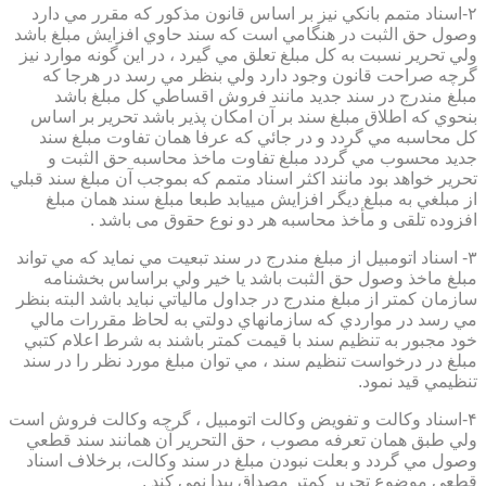
۲-اسناد متمم بانكي نيز بر اساس قانون مذكور كه مقرر مي دارد
وصول حق الثبت در هنگامي است كه سند حاوي افزايش مبلغ باشد
ولي تحرير نسبت به كل مبلغ تعلق مي گيرد ، در اين گونه موارد نيز
گرچه صراحت قانون وجود دارد ولي بنظر مي رسد در هرجا كه
مبلغ مندرج در سند جديد مانند فروش اقساطي كل مبلغ باشد
بنحوي كه اطلاق مبلغ سند بر آن امكان پذير باشد تحرير بر اساس
كل محاسبه مي گردد و در جائي كه عرفا همان تفاوت مبلغ سند
جديد محسوب مي گردد مبلغ تفاوت ماخذ محاسبه حق الثبت و
تحرير خواهد بود مانند اكثر اسناد متمم كه بموجب آن مبلغ سند قبلي
از مبلغي به مبلغ ديگر افزايش مييابد طبعا مبلغ سند همان مبلغ
افزوده تلقی و مأخذ محاسبه هر دو نوع حقوق می باشد .
۳- اسناد اتومبيل از مبلغ مندرج در سند تبعيت مي نمايد كه مي تواند
مبلغ ماخذ وصول حق الثبت باشد يا خير ولي براساس بخشنامه
سازمان كمتر از مبلغ مندرج در جداول مالياتي نبايد باشد البته بنظر
مي رسد در مواردي كه سازمانهاي دولتي به لحاظ مقررات مالي
خود مجبور به تنظيم سند با قيمت كمتر باشند به شرط اعلام كتبي
مبلغ در درخواست تنظيم سند ، مي توان مبلغ مورد نظر را در سند
تنظيمي قيد نمود.
۴-اسناد وكالت و تفويض وكالت اتومبيل ، گرچه وكالت فروش است
ولي طبق همان تعرفه مصوب ، حق التحرير آن همانند سند قطعي
وصول مي گردد و بعلت نبودن مبلغ در سند وكالت، برخلاف اسناد
قطعی موضوع تحریر کمتر مصداق پیدا نمی کند .