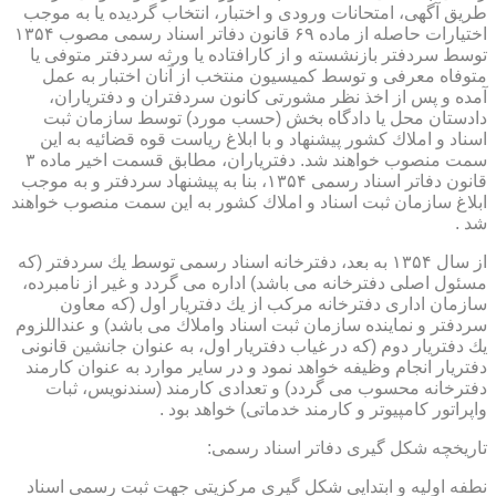
طریق آگهی، امتحانات ورودی و اختبار، انتخاب گردیده یا به موجب
اختیارات حاصله از ماده ۶۹ قانون دفاتر اسناد رسمی مصوب ۱۳۵۴
توسط سردفتر بازنشسته و از كارافتاده یا ورثه سردفتر متوفی یا
متوفاه معرفی و توسط كمیسیون منتخب از آنان اختبار به عمل
آمده و پس از اخذ نظر مشورتی كانون سردفتران و دفتریاران،
دادستان محل یا دادگاه بخش (حسب مورد) توسط سازمان ثبت
اسناد و املاك كشور پیشنهاد و با ابلاغ ریاست قوه قضائیه به این
سمت منصوب خواهند شد. دفتریاران، مطابق قسمت اخیر ماده ۳
قانون دفاتر اسناد رسمی ۱۳۵۴، بنا به پیشنهاد سردفتر و به موجب
ابلاغ سازمان ثبت اسناد و املاك كشور به این سمت منصوب خواهند
شد .
از سال ۱۳۵۴ به بعد، دفترخانه اسناد رسمی توسط یك سردفتر (كه
مسئول اصلی دفترخانه می باشد) اداره می گردد و غیر از نامبرده،
سازمان اداری دفترخانه مركب از یك دفتریار اول (كه معاون
سردفتر و نماینده سازمان ثبت اسناد واملاك می باشد) و عنداللزوم
یك دفتریار دوم (كه در غیاب دفتریار اول، به عنوان جانشین قانونی
دفتریار انجام وظیفه خواهد نمود و در سایر موارد به عنوان كارمند
دفترخانه محسوب می گردد) و تعدادی كارمند (سندنویس، ثبات
واپراتور كامپیوتر و كارمند خدماتی) خواهد بود .
تاریخچه شكل گیری دفاتر اسناد رسمی:
نطفه اولیه و ابتدایی شكل گیری مركزیتی جهت ثبت رسمی اسناد