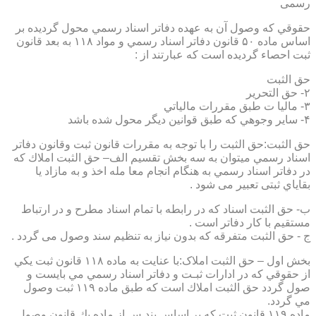
رسمی
حقوقي كه وصول آن به عهده دفاتر اسناد رسمي محول گرديده بر
اساس ماده ۵۰ قانون دفاتر اسناد رسمي و مواد ۱۱۸ به بعد قانون
ثبت احصاء گرديده است كه عبارتند از :
حق الثبت
۲- حق التحرير
۳- ماليا ت طبق مقررات مالياتي
۴- ساير وجوهي كه طبق قوانين ديگر محول شده باشد
حق الثبت:حق الثبت را با توجه به مقررات قانون ثبت وقانون دفاتر
اسناد رسمي ميتوان به سه بخش تقسيم الف– حق الثبت املاك كه
در دفاتر اسناد رسمي به هنگام انجام معا مله اخذ و به مازاد يا
بقاياي ثبتی تعبیر می شود .
ب- حق الثبت اسناد كه در رابطه با تمام اسناد مطرح و در ارتباط
مستقيم با كار دفاتر است .
ج - حق الثبت متفرقه كه بدون نياز به تنظیم سند وصول می گردد .
بخش اول – حق الثبت املاک:با عنايت به ماده ۱۱۸ قانون ثبت يكي
از حقوقي كه در ادارات ثبـت و دفاتر اسناد رسمي مي بايست و
صول گردد حق الثبت املاك است كه طبق ماده ۱۱۹ ثبت وصول
مي گردد.
ماده ۱۱۹ قانون ثبت كه بر اساس بند س از ماده يك قانون وصول