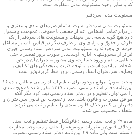
که با سایر وجوه مسئولیت مدنی متفاوت است.
مسئولیت مدنی سردفتر
مسئولیت مدنی سردفتر نسبت به تمام ضررهای مادی و معنوی و
در برابر تمامی اشخاص اعم از حقیقی یا حقوقی، عمومیت و شمول
دارد.هیچ گونه تناسبی بین تعهدات و مسئولیت های سردفتر از یک
طرف و حقوق و مزایای وی از طرف دیگر در قیاس با سایر مشاغل
حرفه ای وجود ندارد!مسؤولیت مدنی سردفتر اسناد رسمی چیزی
فراتر از مسؤولیتهای اداری اوست.در صورت بروز تقصیر یا حتی
خطایی ساده و ورود خسارت، وی مجبور به جبران آن در حق
اشخاص زیاندیده است و با توجه کثرت و پیچیدگی های تکالیف و
وظایف سردفتران اسناد رسمی، بروز خطا گریزناپذیر است.
مبحث سوم): موانع موجود برای تنظیم اسناد رسمی مطابق ماده ۱۶
آیین نامه دفاتر اسناد رسمی مصوب ۱۳۱۷ مقرر شده که هیچ سندی
را نمی توان، تنظیم و در دفاتر اسناد رسمی ثبت کرد مگر آنکه
موافق مقررات و قانون باشد، بعد از تصویب این قانون سردفتران و
دفتریارانی که برخلاف قانون سندی را تنظیم و ثبت می کردند
متخلف محسوب می شدند.
ماده ۲۹ و ثبت اسناد رسمی: قانونگذار فقط تنظیم و ثبت اسناد
برخلاف قانون و مقررات موضوعه را تخلف و مستوجب مجازات
دانسته است ولی ماده ۲۹ آیین نامه دفاتر اسناد رسمی مصوب