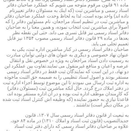
ماده ۹۱ قانون مرقوم متوجه می شویم كه عملكرد صاحبان دفاتر
اسناد رسمی و مباشرین ثبت (كه اینك به مسئولان دفاتر تغییرنام
داده اند) واحد بوده است، لذا به لحاظ وحدت عملكرد صاحبان دفاتر
و مباشرین ثبت در تنظیم اسناد مراجعان، نام مسئولین دفاتر را كه
اصولاً برای مباشرین ثبت انتخاب نموده، و همین معنا را به صاحبان
دفاتر اسناد رسمی نیز قابل تسری می داند. حتی این نقطه نظر
بعدها در ماده ۲۹ قانون دفاتر اسناد رسمی مصوب ۱۳۵۴ نیز قابل
تعمیم تجلی می یابد.
صاحبان دفاتر اسناد رسمی در كنار مباشرین اداره ثبت، یكی به
عنوان نهاد خصوصی و دیگری به عنوان های دولتی توأمان مبادرت
به رسمیت دادن اسناد مراجعان به ویژه در خصوص نقل و انتقال
عرصه و اعیان و منافع غیرمنقول می نمایند.تفاوت بین عملكرد این
دو نهاد، در این است كه نمایندگان ثبت فقط در دفاتر اسناد رسمی
مستقر بودند و اصول اسناد تنظیمی را به ضمیمه حق الثبت مأخوذه
به اداره ثبت ارسال می نمودند تا این موضوع توسط اجزاء اداره ثبت
در دفتر املاك درج گردد. حال آنكه مباشرین ثبت (مسئولان دفاتر)
كه كارمندان موظف اداره ثبت بوده و در آن اداره مستقر بوده اند،
قاعدتاً نیازی به حضور نماینده (كه وظیفه اش كنترل اسناد ثبت شده
در مكان دیگر است) نداشتند .
به تبعیت از قانون دفاتر اسناد رسمی سال ۱۳۰۷، قانون
جدیدالتصویب (قانون ثبت اسناد و املاك ۱۳۱۰) در ماده ۸۴ خود،
علاوه بر صاحبان دفاتر اسناد رسمی كه دارای دفتر ثبت اسناد