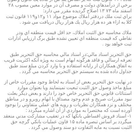
برخي از درآمدهاي دولت و مصرف آن در موارد معين مصوب ۲۸
اسفند ماه ۷۳ ۱۳ اصلاح گرديده مقرر مي دارد:
براي ثبت ملك دردفتر املاك موضوع مواد ۱۱ و۱۲و۱۱۹ قانون ثبت
كلا به ازاء هر ده هزار ريال يك هزار ريال دريافت مي شود .
ملاك محاسبه حق الثبت املاك، حد اقل قيمت منطقه اي ودر
نقاطي كه قيمت منطقه اي تعيين نشده طبق برگ ارزيابي ادارات
ثبت خواهد بود .
حق التحرير اسناد مالي:در اسناد مالي محاسبه حق التحرير طبق
تعرفه ارسالي و فاقد هرگونه ابهام است به ويژه آنكه اكثريت قريب
به اتفاق همكاران از رايانه استفاده و با وارد كردن مبلغ سند طبق
جداول داده شده به سيستم حق التحرير محاسبه مي گردد .
در نهايت حق التحرير بعض از اسناد به لحاظ وجود مقررات خاص از
مبلغ ماخذ وصول حق الثبت تبعيت نمينمايند ويا بعنوان موارد
استنائات قانوني حق التحرير خاص خود را دارند و بعض ديگر بعلت
نبود مقررات صريح و عدم وجود مصداق با ابهام روبرو و در مناطق
مختلف و نزد همكاران نظريات و رويه هاي عملي متفاوتي را بوجود
آورده است كه مختصرا به مواردي از آن اشاره ميگردد :
۱- اسناد فروش اقساطي بانكها كه در تعقيب مشاركت مدني منعقد
ميگردد بر اساس تبصره ماده ۱۵ قاون عمليات بانكي گرچه حق
الثبت نسبت به مابه التفاوت دو سند وصول مي گردد .