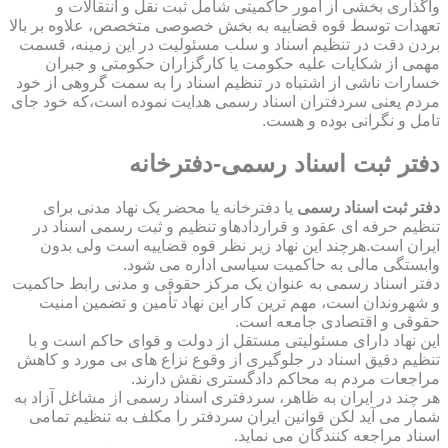
واگذاری بخشی از امور حاکمیتی شامل ثبت نقل و انتقالات و
تعهدات توسط قوه قضاییه به بخش خصوصی متخصص، علاوه بر بالا
بردن دقت در تنظیم اسناد و سلب مسئولیت در این زمینه، قسمت
مهمی از شکایات علیه حکومت یا کارگزاران حکومتی و جبران
خسارات ناشی از اشتباه در تنظیم اسناد را به سمت گروهی از خود
مردم یعنی سردفتران اسناد رسمی هدایت نموده است،که خود جای
تامل و نگرانی بوده و هست.
دفتر ثبت اسناد رسمی-دفترخانه
دفتر ثبت اسناد رسمی
یا دفترخانه یا محضر یک نهاد مدنی برای
تنظیم حرفه ای عقود و قراردادهاو تنظیم و ثبت رسمی اسناد در
ایران است.هرچند این نهاد زیر نظر قوه قضاییه است ولی بدون
وابستگی مالی به حاکمیت سیاسی اداره می شود.
دفتر اسناد رسمی به عنوان یک مرکز حقوقی و مدنی رابط حاکمیت
و شهروندان است، مهم ترین کار این نهاد تأمین و تضمین امنیت
حقوقی و اقتصادی جامعه است.
این نهاد دارای مسئولیتی مستقل از دولت و قوای حاکم است و با
تنظیم دقیق اسناد در جلوگیری از وقوع نزاع های بی مورد و کاهش
مراجعات مردم به محاکم دادگستری نقش دارند.
هر چند در ایران به ظاهر، سردفتری اسناد رسمی از مشاغل آزاد به
شمار می آید لکن قوانین ایران سردفتر را مکلف به تنظیم تمامی
اسناد مراجعه کنندگان می نماید.