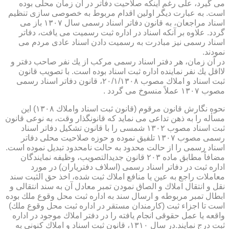
می گیرد، علی رغم اینكه صلاحیت دفاتر در آن زمان محلی بوده
است. به عبارت دیگر اولین اقدام مربوط به خصوصی سازی تنظیم
اسناد مراجعان، به قانون دفاتر اسناد رسمی سال ۱۳۰۷ باز می
گردد. علاوه بر آنكه اسناد در اداره ثبت رسمیت می یافت، دفاتر
اسناد رسمی نیز مبادرت به رسمیت دادن اسناد عادی مردم می
نمودند.
در آن زمان، هر دفتر اسناد رسمی مركب از یك نفر صاحب دفتر و
لااقل یك نفر نماینده اداره ثبت اسناد بوده است. با تصویب قانون
ثبت اسناد و املاك مصوب ۲۰/۱/۱۳۰۸، قانون دفاتر اسناد رسمی
مصوب ۱۳۰۷ عملاً منسوخ می گردد .
نحوه نگارش قانون مرقوم (قانون ثبت اسناد واملاك ۱۳۰۸) این
مسأله را به ذهن تداعی می نماید كه قانونگذار وقت، به نوعی قانون
ثبت اسناد مصوب ۱۳۰۲ شمسی را با قانون تشكیل دفاتر اسناد
رسمی مصوب ۱۳۰۷ تلفیق نموده و حوزه صلاحیت محلی دفاتر
اسناد رسمی را از حالت محدود به حالت نامحدود تبدیل نموده است.
مضافاً مطابق ماده ۲۰۳ قانون جدیدالتصویب، وظیفه نمایندگان
اداره ثبت در دفاتر اسناد رسمی (اسلاف دفتریاران) در مورد
معاملات راجع به عین یا منافع املاك ثبت شده، اخذ حق الثبت سند
نقل و انتقال املاك و الصاق نمودن تمبر معادل آن به سند انتقالی و
ابطال تمبر مربوطه و ارسال سند به اداره ثبت محل وقوع ملك بوده
است تا اجزاء ثبت (كارمندان مستقر در اداره ثبت محل وقوع ملك)
واقعه یا عمل حقوقی انجام یافته را در دفتر املاك موجود در اداره
ثبت درج نمایند.در سال ۱۳۱۰، قانون ثبت اسناد و املاك كنونی به