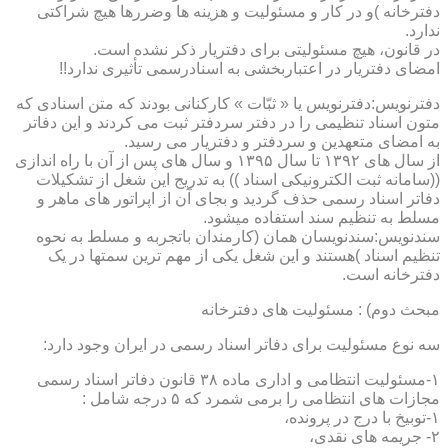
دفترخانه )و در کار و مسئولیت و هزینه ها وضررها هیچ شراکتی
ندارد.
در قانون، هیچ مسئولیتی برای دفتریار ذکر نشده است.
امضای دفتریار در اعتباربخشی به اسنادرسمی تأثیری ندارد!!
دفترنویس:دفترنویس یا « ثبّات » کارکنانی بودند که متن اسنادی که
متون اسناد تنظیمی را در دفتر سردفتر ثبت می کردند و این دفاتر
به امضای متعهدین و سردفتر و دفتریار می رسید.
از سال های ۱۳۹۲ تا سال ۱۳۹۵ و سال های پس از آن با راه اندازی
((سامانه ثبت الکترونیکی اسناد )) به تدریج این شغل از تشکیلات
دفاتر اسناد رسمی حذف گردید و بجای آن از اپراتور های ماهر و
مسلط به تنظیم سند استفاده میشود.
سندنویس:سندنویسان همان (کارمندان باتجربه و مسلط به نحوه
تنظیم اسناد )هستند و این شغل یکی از مهم ترین سمتها در یک
دفترخانه است.
مبحث دوم) : مسئولیت های دفترخانه
سه نوع مسئولیت برای دفاتر اسناد رسمی در ایران وجود دارد:
۱-مسئولیت انتظامی و اداری ماده ۳۸ قانون دفاتر اسناد رسمی
مجازات های انتظامی را برمی شمرد که ۵ درجه شامل :
۱-توبیخ با درج در پرونده،
۲- جریمه های نقدی،