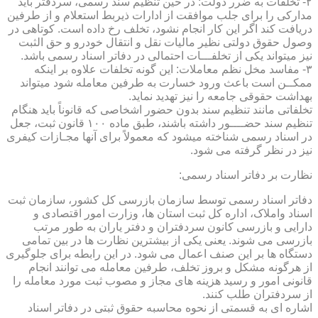
۲- تخلفات به ضرر دولت: در حین تنظیم سند رسمی، سردفتر باید
مدارکی را برای جلب موافقت از ادارات ذیربط استعلام و از طرفین
دریافت کند اگر این کار انجام نشود، تخلف رخ داده است. کوتاهی در
وصول حقوق دولتی نظیر مالیات نقل و انتقال خودرو و حق الثبت
نیز میتواند یکی از تخلفـــات احتمالی در دفاتر اسناد رسمی باشد.
۳- مفاسد مخل نظم معاملات: این گونه تخلفات علاوه بر اینکه
ممکــن است باعث ورود خسارت به طرفین معامله شود میتواند
بهداشت حقوقی جامعه را نیز تهدید نماید.
تخلفاتی مانند تنظیم سند بدون حضور اشخاصی که قانوناً باید هنگام
تنظیم سند حضــــور داشته باشند، طبق ماده ۱۰۰ قانون ثبت، جعل
در اسناد رسمی شناخته میشود که معمولاً برای آنها مجـازات کیفری
نیز در نظر گرفته می شود.
نظارت بر دفاتر اسناد رسمی:
دفاتر اسناد رسمی توسط سازمان بازرسی کل کشور، سازمان ثبت
اسناد واملاک، اداره کل ثبت استان ها، وزارت امور اقتصادی و
دارایی و بازرسی کانون سردفتران و دفتر یاران به طور مرتب
بازرسی می شوند. یعنی یکی از بیشترین نظارت ها در بین تمامی
دستگاه ها بر این صنف اعمال می شود. در این رابطه برای جلوگیری
از هرگونه مشکل و بروز تخلف، طرفین معامله می توانند انجام
قانونی امور و رسید هزینه های مجاز و مصوب ثبت مورد معامله را
از سردفتران طلب کنند.
اشاره ای به قسمتی از نحوه محاسبه حقوق ثبتی در دفاتر اسناد