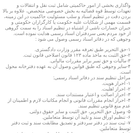
واگذاری بخشی از امور حاکمیتی شامل ثبت نقل و انتقالات و
تعهدات توسط قوه قضائیه به بخش خصوصی متخصص، علاوه بر بالا
بردن دقت در تنظیم اسناد و سلب مسئولیت حاکمیت در این زمینه،
قسمت مهمی از شکایات علیه حکومت یا کارگزاران حکومتی و
جبران خسارات ناشی از اشتباه در تنظیم اسناد را به سمت گروهی
از خود مردم یعنی سردفتران اسناد رسمی هدایت نموده است.
وجوهی که در دفاتر اسناد رسمی وصول می شود :
۱-حق التحریر طبق تعرفه مقرر وزارت دادگستری.
۲-حق الثبت به ماخذ ماده ۱۲۳ قانون اصلاحی قانون ثبت.
۳-مالیات و حق تمبر برابر مقررات مالیاتی.
۴-سایر وجوهی که طبق قوانین وصول آن به عهده دفترخانه محول
است.
مراحل تنظیم سند در دفاتر اسناد رسمی:
۱- احراز هویت.
۲- احراز اهلیت.
۳- احراز اصالت و اعتبار مستندات سند.
۴- احراز انجام مقررات قانونی و انجام مکاتبات لازم و اطمینان از
عدم منع قانونی تنظیم سند.
۵- وصول حق التحریر، حق الثبت و سایر حقوق دولتی.
۶- تنظیم اوراق سند و تایید آن توسط متعاملین.
۷- ثبت سند در دفتر سردفتر و تصدیق مطابقت سند و ثبت دفتر
توسط متعاملین.