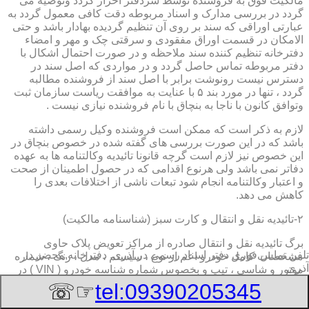
مالکیت فوق به فروشنده توسط سردفتر احراز گردد وتوصیه می
گردد در بررسی مدارک و اسناد مربوطه دقت کافی معمول گردد به
عبارتی اوراقی که سند بر روی آن تنظیم گردیده بهادار باشد و حتی
الامکان در قسمت اوراق مفقودی و سرقتی چک و مهر و امضاء
دفترخانه تنظیم کننده سند ملاحظه و در صورت احتمال اشکال با
دفتر مربوطه تماس حاصل گردد و در مواردی که اصل سند در
دسترس نیست رونوشت برابر با اصل سند از فروشنده مطالبه
گردد ، تنها در مورد بند ۵ با عنایت به موافقت ریاست سازمان ثبت
وتوافق کانون با ناجا به بنچاق با نام فروشنده نیازی نیست .
لازم به ذکر است که ممکن است فروشنده وکیل رسمی داشته
باشد که در این صورت بررسی های گفته شده در خصوص بنچاق در
این خصوص نیز لازم است گرچه قانونا تائیدیه وکالتنامه ها به عهده
دفاتر نمی باشد ولی هرنوع اقدامی که در حصول اطمینان از صحت
و اعتبار وکالتنامه انجام شود تبعات ناشی از اختلافات بعدی را
کاهش می دهد.
۲-تائیدیه نقل و انتقال و کارت سبز (شناسنامه مالکیت)
برگ تائیدیه نقل و انتقال صادره از مراکز تعویض پلاک حاوی
تلفن تماس فوری
دفتر اسناد رسمی در آذری, دفترخانه,محضر در
مشخصات کامل خودرو اعم از نوع ، سیستم ، مدل ، رنگ ، شماره
آذری
موتور و شاسی ، تیپ و بخصوس شماره شناسه خودرو ( VIN ) در
صدر صفحه و مشخصات فروشنده و خریدار اعم از مشخصات
☞☏
tel:09390205345
سجلی و شماره ملی و کدپستی و آدرس و شماره انتظامی
اختصاصی آنها با قسمت توضیحات برای هریک در قسمت انتهائی و