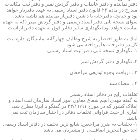
دفتر نماینده و دفتر عایدات و دفتر گردش تمبر و دفتر ثبت مكاتبات
مندرج در ماده ۲۳ قانون دفتر اسناد رسمی به عهده دفتریار خواهد
بود و چنانچه دفترخانه با داشتن دفتریار نماینده هم داشته باشد،
سوای نسخه ثانی دفتر اسناد رسمی و دفتر گردش تمبر (كه به عهده
نماینده خواهد بود) نگهداری سایر دفاتر فوق به عهده دفتریار است .
اینك به طور اختصار به شرح وظایف چهارگانه نمایندگان اداره ثبت
كل در دفترخانه ها پرداخته می شود.
۱ـ نگهداری نسخه ثانی دفتر ثبت اسناد رسمی
۲ـ نگهداری دفتر گردش تمبر
۳ ـ دریافت وجوه تودیعی مراجعان
۴ ـ امضاء سند
تخلفات رایج در دفاتر اسناد رسمی
به گفته مهدی انجم شعاع معاون امور اسناد سازمان ثبت اسناد و
املاک کشور که در مورخ ۲۳/۱۱/۹۱ در گفتگو با ایرنا مطرح شد،
آماری از حیث فراوانی تخلفات دفاتر در اختیار سازمان ثبت نمی
باشد.
۱- تخلفات به ضرر مراجعین: شایع ترین تخلف در دفاتر اسناد رسمی
اخذ حق التحریر اضافـــی از مشتریان می باشد .