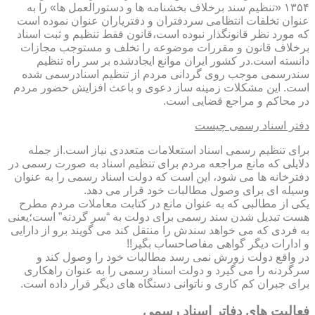
۱۳۵۴ «تنظیم سند برخلاف بخشنامه ها و دستورالعمل ها» را به
عنوان تخلفات انتظامی سردفتران و دفتریاران عنوان نموده است
که مورد نظر قانونگذار نبوده است،قانون فقط تنظیم و ثبت اسناد
برخلاف قانون و مقررات موضوعه را تخلف و مستوجب مجازات
دانسته است.در کشور ایران موانع ایجادشده بر سر راه تنظیم
سندرسمی موجب روی گردانی مردم از تنظیم اسنادرسمی شده
است. این مشکلات زمینه ساز دعوی و باعث افزایش حضور مردم
در محاکم و مراجع قضایی است.
دفتر اسناد رسمی چیست
برای تنظیم رسمی اسناد استعلامات متعددی نیاز است.از جمله
دلایلی که مانع مراجعه مردم برای تنظیم اسناد به صورت رسمی در
دفترخانه ها می شود، این است که دولت اسناد رسمی را به عنوان
وسیله ای برای وصول مطالبات خود قرار می دهد.
یکی از مطالبی که به عنوان مانع در کتابت معاملات مردم مطرح
هست تبدیل شدن سند رسمی برای دولت به “سر گردنه” است؛یعنی
به فردی که می خواهد سندش را منتقل کند می گویند برو از دارایی
و ادارات دیگر گواهی مفاصاحساب بگیر!!
در واقع دولت زورش نمی رسد مطالبات خود را وصول کند و
سرگردنه را می گیرد و دولت اسناد رسمی را به عنوان راهکاری
برای جبران کم کاری و ناتوانی دستگاه های دیگر قرار داده است.
فعالیت های دفاتر اسناد رسمی