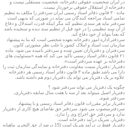
در ایران شخصیت حقوقی دفترخانه، شخصیت مستقلی نیست و
دفترخانه از استقلال حقوقی برخوردار نیست.
ماده ۳۰ قانون دفاتر اسناد رسمی ایران سردفتر را مکلف به تنظیم
تمامی اسناد مراجعه کنندگان می نماید در صورتی که بدیهی است
سردفتر نباید هر سندی تنظیم کند مگر اینکه قدرت استدلال و دفاع
از آن سند تنظیمی را در خود قبل از تنظیم سند دیده و سنجیده باشد
که بعداً بتواند از خود دفاع کند.
سردفتر:اداره امور دفترخانه بعهده شخصی است که بنا به پیشنهاد
سازمان ثبت اسناد و املاک کشور با جلب نظر مشورتی کانون
سردفتران و دفتریاران تعیین شده و سردفتر نامیده می شود. ماده
۲۱ قانون دفاتر اسناد رسمی تأکید می کند که همه «مسئولیت های
دفترخانه بر عهده سردفتر است».
دفتریار :دفتریار سمت معاونت دفترخانه و نمایندگی سازمان ثبت را
دارا می باشد.طبق ماده ۳ قانون دفاتر اسناد رسمی هر دفترخانه
علاوه بر یک دفتریار می تواند یک دفتریار دوم هم داشته باشد.
چگونه یک دفتریار می تواند سردفتر شود ؟
دفتریار اصیل میتواند بعد از سه یا هفت سال سابقه دفتریاری،
سردفتر شوند.
دفتریار برابر مقررات قانون دفاتر اسناد رسمی و با پیشنهاد
سردفترمنصوب می شود. سردفتر حق تقاضای هیچ کاری از دفتریار
ندارد و سردفتر حق اخراج وی را ندارد.
دفتریار، شریک درآمد دفترخانه است.
دفتریار فقط در درآمد شریک است (15 درصد از حق التحریر ماهیانه