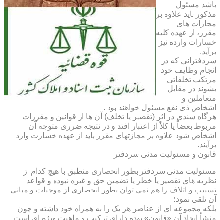
باشد مسئول
مذکور باید علاوه بر
مجازات های
مقرر، از عهده کلیه
خسارات وارده نیز
برآید.
سردفترانی که در
انجام وظایف خود
مرتکب تخلفاتی
بشوند در مقابل
متعاملین و
اشخاص ذی نفع مسئول خواهند بود .
هرگاه سندی در اثر (تقصیر یا تخلف) آن ها از قوانین و مقررات
مربوط بعضاً یا کلاً از اعتبار افتد و در نتیجه ضرری متوجه آن
اشخاص شود علاوه بر مجازتهای مقرر باید از عهده خسارت وارد
برآیند.
قانون و مسئولیت مدنی سردفتر
مسئولیت مدنی سردفتر بطور انحصاری منطبق با هیچ کدام از
نظریه های تقصیر یا خطر یا تضمین حق و غیره نبوده و قواعد
تسبیب و اتلاف را هم نمی توان بطور انحصاری از موجبات و مبانی
آن تلقی نمود؛
بلکه مجموعه ای از عناصر هر یک را به همراه خود داشته و چون
منشأ ایجاد آن «قانون» بوده دارای ترکیب و ماهیت ویژه ای است