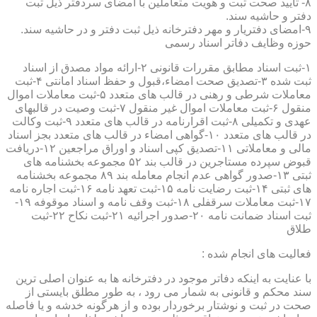
۸- تایید صحت ثبت و هویت متعاملین با امضای سردفتر ذیل ثبت
دفتر و حاشیه سند.
۹-امضای دفتریار و مهر دفترخانه ذیل ثبت دفتر و در حاشیه سند.
حوزه وظایف دفاتر اسناد رسمی
۱-ثبت اسناد مطابق مقررات قانونی ۲-ارائه مواد مصدق از اسناد
ثبت شده ۳-تصدیق صحت امضاء،قبول و حفظ اسناد امانتی ۴-ثبت
معاملات شرطی و رهنی در قالب های متعدد ۵-ثبت معاملات اموال
منقول ۶-ثبت معاملات اموال غیر منقول ۷-ثبت وصیت در قالبهای
عهدی و تکمیلی ۸-ثبت اقرارنامه در قالب های متعدد ۹-ثبت وکالت
در قالب های متعدد ۱۰-گواهی امضاء در قالب های متعدد بجز اسناد
مالی و معاملاتی ۱۱-تصدیق کپی اسناد و اوراق مراجعین ۱۲-دریافت
قبوض سپرده مستاجرین در قالب بند ۵۲ مجموعه بخشنامه های
ثبتی ۱۳-صدور گواهی عدم انجام معامله بند ۸۹ مجموعه بخشنامه
های ثبتی ۱۴-ثبت رضایت نامه ۱۵-ثبت تعهد نامه ۱۶-ثبت اجاره نامه
۱۷-ثبت معاملات سرقفلی ۱۸-ثبت وقف نامه و اسناد موقوفه ۱۹-
ثبت اسناد ضمانت نامه ۲۰-صدور اجرائیه ۲۱-ثبت نکاح ۲۲-ثبت
طلاق
فعالیت های انجام شده :
با عنایت به اینکه دفاتر موجود در دفترخانه ها به عنوان اصلی ترین
سند محکم و قانونی به شمار می رود ، به طور مطلق بایستی از
صحت در ثبت و نوشتار برخوردار بوده و از هرگونه خدشه و یا فاصله