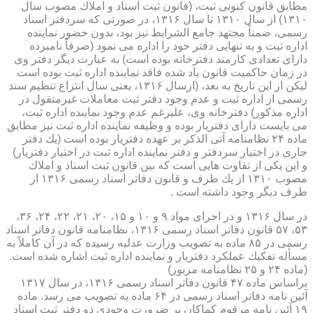
مطابق قانون كنونی ثبت، (قانون ثبت اسناد و املاك مصوب سال
۱۳۱۰) از سال ۱۳۱۰ تا سال ۱۳۱۶، در صورتی كه سردفتر اسناد
رسمی، ضمناً مجتهد جامع الشرایط نیز بود، بدون حضور نماینده
اداره ثبت و به تنهایی دفتر خود را اداره می نمود (صرفاً نامبرده
دارای تعدادی كارمند دفترخانه بوده است) به عبارت دیگر دفتر وی
در زمان حاكمیت قانون یاد شده فاقد نماینده اداره ثبت بوده است
لیكن از این تاریخ به بعد، (ازسال ۱۳۱۶، یعنی سال انتزاع تنظیم سند
رسمی از اداره ثبت و عدم وجود دفتر ثبت معاملات غیرمنقول در
اداره مذكور) دفترخانه وی، علیرغم عدم وجود نماینده اداره ثبت،
می بایست دارای دفتریار بوده و وظیفه نماینده اداره ثبت نیز مطابق
ماده ۲۴ نظامنامه آتی الذكر بر عهده دفتریار بوده است (یك دفتر
جاری در اختیار سردفتر و دفتر نماینده اداره ثبت در اختیار دفتریار)
و این یكی از تفاوت هایی است كه بین قانون ثبت اسناد و املاك
مصوب ۱۳۱۰ از یك طرف و قانون دفاتر اسناد رسمی ۱۳۱۶ از
طرف دیگر وجود داشته است .
در سال ۱۳۱۶ و در اجرای مواد ۹ و ۱۰ و ۱۵، ۲۰، ۲۱، ۲۲، ۲۴، ۳۶،
۵۳، ۵۷ قانون دفاتر اسناد رسمی ۱۳۱۶، نظامنامه قانون دفاتر اسناد
رسمی در ۸۵ ماده به تصویب وزارت عدلیه رسیده كه در آن كاملاً به
مسأله تفكیك عملكرد دفتریار و نماینده اداره ثبت اشاره شده است.
(ماده ۲۴ و ۲۵ نظامنامه مزبور)
براساس ماده ۴۷ قانون دفاتر اسناد رسمی ۱۳۱۶، در سال ۱۳۱۷
آئین نامه دفاتر اسناد رسمی در ۶۴ ماده به تصویب می رسد. ماده
۱۹ آئین نامه مرقوم كماكان بر ضرورت وجودی دو دفتر ثبت اسناد