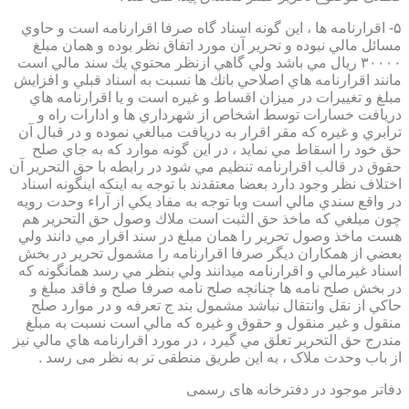
۵- اقرارنامه ها ، اين گونه اسناد گاه صرفا اقرارنامه است و حاوي
مسائل مالي نبوده و تحرير آن مورد اتفاق نظر بوده و همان مبلغ
۳۰۰۰۰ ريال مي باشد ولي گاهي ازنظر محتوي يك سند مالي است
مانند اقرارنامه هاي اصلاحي بانك ها نسبت به اسناد قبلي و افزايش
مبلغ و تغييرات در ميزان اقساط و غيره است و يا اقرارنامه هاي
دريافت خسارات توسط اشخاص از شهرداري ها و ادارات راه و
ترابري و غيره كه مقر اقرار به دريافت مبالغي نموده و در قبال آن
حق خود را اسقاط مي نمايد ، در اين گونه موارد كه به جاي صلح
حقوق در قالب اقرارنامه تنظيم مي شود در رابطه با حق التحرير آن
اختلاف نظر وجود دارد بعضا معتقدند با توجه به اينكه اينگونه اسناد
در واقع سندي مالي است وبا توجه به مفاد يكي از آراء وحدت رويه
چون مبلغي كه ماخذ حق الثبت است ملاك وصول حق التحرير هم
هست ماخذ وصول تحرير را همان مبلغ در سند اقرار مي دانند ولي
بعضي از همكاران ديگر صرفا اقرارنامه را مشمول تحرير در بخش
اسناد غيرمالي و اقرارنامه ميدانند ولي بنظر مي رسد همانگونه كه
در بخش صلح نامه ها چنانچه صلح نامه صرفا صلح و فاقد مبلغ و
حاكي از نقل وانتقال نباشد مشمول بند ج تعرفه و در موارد صلح
منقول و غير منقول و حقوق و غيره كه مالي است نسبت به مبلغ
مندرج حق التحرير تعلق مي گيرد ، در مورد اقرارنامه هاي مالي نيز
از باب وحدت ملاک ، به این طریق منطقی تر به نظر می رسد .
دفاتر موجود در دفترخانه های رسمی