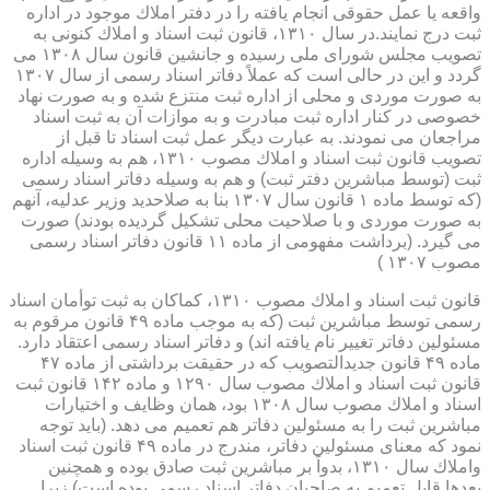
واقعه یا عمل حقوقی انجام یافته را در دفتر املاك موجود در اداره
ثبت درج نمایند.در سال ۱۳۱۰، قانون ثبت اسناد و املاك كنونی به
تصویب مجلس شورای ملی رسیده و جانشین قانون سال ۱۳۰۸ می
گردد و این در حالی است كه عملاً دفاتر اسناد رسمی از سال ۱۳۰۷
به صورت موردی و محلی از اداره ثبت منتزع شده و به صورت نهاد
خصوصی در كنار اداره ثبت مبادرت و به موازات آن به ثبت اسناد
مراجعان می نمودند. به عبارت دیگر عمل ثبت اسناد تا قبل از
تصویب قانون ثبت اسناد و املاك مصوب ۱۳۱۰، هم به وسیله اداره
ثبت (توسط مباشرین دفتر ثبت) و هم به وسیله دفاتر اسناد رسمی
(كه توسط ماده ۱ قانون سال ۱۳۰۷ بنا به صلاحدید وزیر عدلیه، آنهم
به صورت موردی و با صلاحیت محلی تشكیل گردیده بودند) صورت
می گیرد. (برداشت مفهومی از ماده ۱۱ قانون دفاتر اسناد رسمی
مصوب ۱۳۰۷ )
قانون ثبت اسناد و املاك مصوب ۱۳۱۰، كماكان به ثبت توأمان اسناد
رسمی توسط مباشرین ثبت (كه به موجب ماده ۴۹ قانون مرقوم به
مسئولین دفاتر تغییر نام یافته اند) و دفاتر اسناد رسمی اعتقاد دارد.
ماده ۴۹ قانون جدیدالتصویب كه در حقیقت برداشتی از ماده ۴۷
قانون ثبت اسناد و املاك مصوب سال ۱۲۹۰ و ماده ۱۴۲ قانون ثبت
اسناد و املاك مصوب سال ۱۳۰۸ بود، همان وظایف و اختیارات
مباشرین ثبت را به مسئولین دفاتر هم تعمیم می دهد. (باید توجه
نمود كه معنای مسئولین دفاتر، مندرج در ماده ۴۹ قانون ثبت اسناد
واملاك سال ۱۳۱۰، بدواً بر مباشرین ثبت صادق بوده و همچنین
بعدها قابل تعمیم به صاحبان دفاتر اسناد رسمی بوده است) زیرا