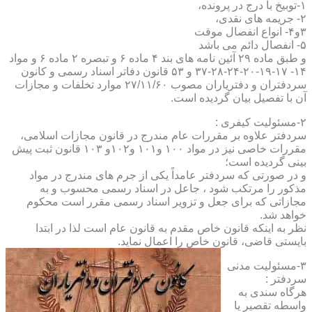
۱-توبیخ با درج در پرونده،
۲- جریمه های نقدی،
۳و۴- انواع انفصال موقت
۵- انفصال دائم می باشد
و طبق ماده ۲۹ آئین نامه های بند ۴ ماده ۶ و تبصره ۲ ماده ۶ و مواد
۱۴- ۱۷-۱۹-۲۰-۲۴-۲۸-۳۷ و ۵۳ قانون دفاتر اسناد رسمی و کانون
سردفتران و دفتریاران مصوب ۲۷/۱۱/۶۰ موارد تخلفات و مجازات
آن با تفصیل بیان گردیده است.
۲-مسئولیت کیفری :
سردفتر علاوه بر مقررات عام مندرج در قانون مجازات اسلامی،
مقررات خاصی نیز در مواد ۱۰۰ و۱۰۱ و۱۰۲و ۱۰۳ قانون ثبت پیش
بینی گردیده است؛
و در صورتی که سردفتر عامداً یکی از جرم های مندرج در مواد
مذکور را مرتکب شود ، جاعل در اسناد رسمی محسوب و به
مجازاتی که برای جعل و تزویر اسناد رسمی مقرر است محکوم
خواهد شد.
نظر به اینکه قانون خاص مقدم به قانون عام است لذا در ابتدا
بایستی قاضی، قانون خاص را اعمال نماید.
۳-مسئولیت مدنی
سردفتر :
هرگاه سندی به
واسطه تقصیر یا