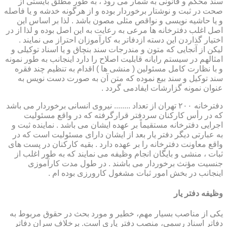
سند محکم و قانونی به شمار می رود ، به طور مطلق بایستی از
صحت در ثبت و نوشتار برخوردار بوده و از هرگونه خدشه و یا فاصله
و یا حاشیه نویسی و نواقص مثلی مصون باشد . لذا بر اساس این
اصل اغلب دفترخانه ها مرعی به رعایت به این اصل بوده و لذا از در
اختیار گذاردن این دسته ازدفاتر به کارآموزان احتراز می نمایند .
لیکن از آنجایی که متون و مندرجات سند بنچاق و یا اسناد توکیلی و
امثالهم در سیستم رایانه قابلیت اصلاح را دارد اینجانب به طور نمونه
و با نظارت کامل مسئولین ( منشی ها ) اقدام به تنظیم چند فقره
سند توکیل و سند بیع نموده که متن آن به صورت دست نویس به
عنوان نمونه گزارشات ایفادمی گردد .
دفترخانه ۲۰۰ تهران از تعداد ........ نیروی انسانی برخوردار می باشد
که در رأس کارکنان سردفتر قرارگرفته که در واقع مسئولیت
اجرایی دفترخانه مستقیماً بر عهده ایشان می باشد . نماینده ثبت و
به عبارتی دیگر دفتر یار بعد از ایشان دارای مسئولیت است که در
واقع معاونت دفترخانه را بر عهده دارد . بقیه کارکنان در پست های
ثبات ، منشی و بایگان انجام وظیفه می نمایند که به طور اغلب از
جنسیت مؤنث برخوردار می باشند . در طول مدت کارآموزی
اینجانب در بخش امور ثبات مشغول کارورزی بوده ام .
وظیفه دفتر یار
یكی از مناصب بسیار مهم، خطیر و مورد بحث در حقوق مربوط به
دفاتر اسناد رسمی، منصب دفتر یاری است. برخلاف سران دفاتر