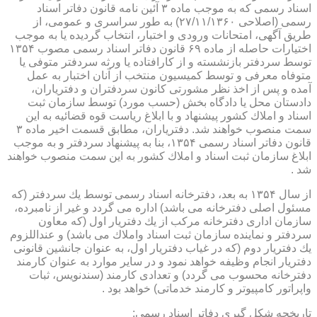
اسناد رسمی كه به موجب ماده ۳ آئین نامه قانون دفاتر اسناد
رسمی (اصلاحی ۲۷/۱۱/۱۳۶۰) به طور سراسری و عمومی، از
طریق آگهی، امتحانات ورودی و اختبار، انتخاب گردیده یا به موجب
اختیارات حاصله از ماده ۶۹ قانون دفاتر اسناد رسمی مصوب ۱۳۵۴
توسط سردفتر بازنشسته و از كارافتاده یا ورثه سردفتر متوفی یا
متوفاه معرفی و توسط كمیسیون منتخب از آنان اختبار به عمل
آمده و پس از اخذ نظر مشورتی كانون سردفتران و دفتریاران،
دادستان محل یا دادگاه بخش (حسب مورد) توسط سازمان ثبت
اسناد و املاك كشور پیشنهاد و با ابلاغ ریاست قوه قضائیه به این
سمت منصوب خواهند شد. دفتریاران، مطابق قسمت اخیر ماده ۳
قانون دفاتر اسناد رسمی ۱۳۵۴، بنا به پیشنهاد سردفتر و به موجب
ابلاغ سازمان ثبت اسناد و املاك كشور به این سمت منصوب خواهند
شد .
از سال ۱۳۵۴ به بعد، دفترخانه اسناد رسمی توسط یك سردفتر (كه
مسئول اصلی دفترخانه می باشد) اداره می گردد و غیر از نامبرده،
سازمان اداری دفترخانه مركب از یك دفتریار اول (كه معاون
سردفتر و نماینده سازمان ثبت اسناد واملاك می باشد) و عنداللزوم
یك دفتریار دوم (كه در غیاب دفتریار اول، به عنوان جانشین قانونی
دفتریار انجام وظیفه خواهد نمود و در سایر موارد به عنوان كارمند
دفترخانه محسوب می گردد) و تعدادی كارمند (سندنویس، ثبات
واپراتور كامپیوتر و كارمند خدماتی) خواهد بود .
تاریخچه شكل گیری دفاتر اسناد رسمی: