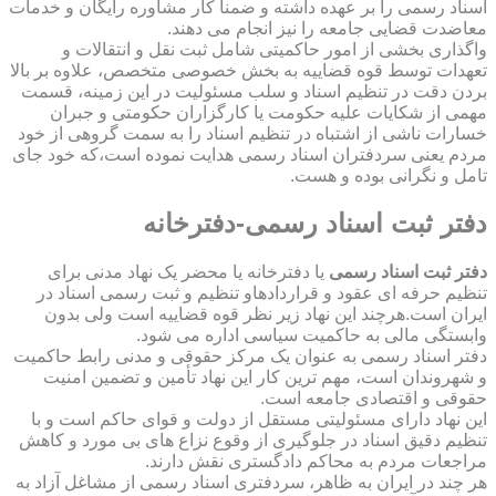
اسناد رسمی را بر عهده داشته و ضمناً کار مشاوره رایگان و خدمات
معاضدت قضایی جامعه را نیز انجام می دهند.
واگذاری بخشی از امور حاکمیتی شامل ثبت نقل و انتقالات و
تعهدات توسط قوه قضاییه به بخش خصوصی متخصص، علاوه بر بالا
بردن دقت در تنظیم اسناد و سلب مسئولیت در این زمینه، قسمت
مهمی از شکایات علیه حکومت یا کارگزاران حکومتی و جبران
خسارات ناشی از اشتباه در تنظیم اسناد را به سمت گروهی از خود
مردم یعنی سردفتران اسناد رسمی هدایت نموده است،که خود جای
تامل و نگرانی بوده و هست.
دفتر ثبت اسناد رسمی-دفترخانه
دفتر ثبت اسناد رسمی
یا دفترخانه یا محضر یک نهاد مدنی برای
تنظیم حرفه ای عقود و قراردادهاو تنظیم و ثبت رسمی اسناد در
ایران است.هرچند این نهاد زیر نظر قوه قضاییه است ولی بدون
وابستگی مالی به حاکمیت سیاسی اداره می شود.
دفتر اسناد رسمی به عنوان یک مرکز حقوقی و مدنی رابط حاکمیت
و شهروندان است، مهم ترین کار این نهاد تأمین و تضمین امنیت
حقوقی و اقتصادی جامعه است.
این نهاد دارای مسئولیتی مستقل از دولت و قوای حاکم است و با
تنظیم دقیق اسناد در جلوگیری از وقوع نزاع های بی مورد و کاهش
مراجعات مردم به محاکم دادگستری نقش دارند.
هر چند در ایران به ظاهر، سردفتری اسناد رسمی از مشاغل آزاد به