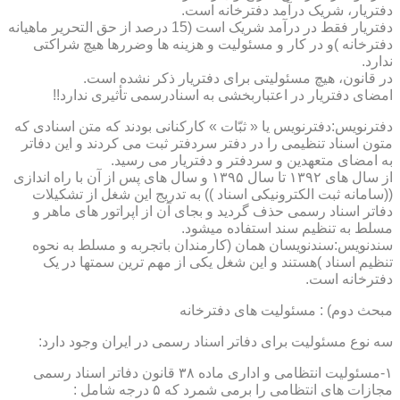
دفتریار، شریک درآمد دفترخانه است.
دفتریار فقط در درآمد شریک است (15 درصد از حق التحریر ماهیانه
دفترخانه )و در کار و مسئولیت و هزینه ها وضررها هیچ شراکتی
ندارد.
در قانون، هیچ مسئولیتی برای دفتریار ذکر نشده است.
امضای دفتریار در اعتباربخشی به اسنادرسمی تأثیری ندارد!!
دفترنویس:دفترنویس یا « ثبّات » کارکنانی بودند که متن اسنادی که
متون اسناد تنظیمی را در دفتر سردفتر ثبت می کردند و این دفاتر
به امضای متعهدین و سردفتر و دفتریار می رسید.
از سال های ۱۳۹۲ تا سال ۱۳۹۵ و سال های پس از آن با راه اندازی
((سامانه ثبت الکترونیکی اسناد )) به تدریج این شغل از تشکیلات
دفاتر اسناد رسمی حذف گردید و بجای آن از اپراتور های ماهر و
مسلط به تنظیم سند استفاده میشود.
سندنویس:سندنویسان همان (کارمندان باتجربه و مسلط به نحوه
تنظیم اسناد )هستند و این شغل یکی از مهم ترین سمتها در یک
دفترخانه است.
مبحث دوم) : مسئولیت های دفترخانه
سه نوع مسئولیت برای دفاتر اسناد رسمی در ایران وجود دارد:
۱-مسئولیت انتظامی و اداری ماده ۳۸ قانون دفاتر اسناد رسمی
مجازات های انتظامی را برمی شمرد که ۵ درجه شامل :