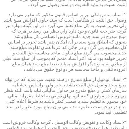
الثبت نسبت به مابه التفاوت دو سند وصول مي گردد .
۲-اسناد متمم بانكي نيز بر اساس قانون مذكور كه مقرر مي دارد
وصول حق الثبت در هنگامي است كه سند حاوي افزايش مبلغ باشد
ولي تحرير نسبت به كل مبلغ تعلق مي گيرد ، در اين گونه موارد نيز
گرچه صراحت قانون وجود دارد ولي بنظر مي رسد در هرجا كه
مبلغ مندرج در سند جديد مانند فروش اقساطي كل مبلغ باشد
بنحوي كه اطلاق مبلغ سند بر آن امكان پذير باشد تحرير بر اساس
كل محاسبه مي گردد و در جائي كه عرفا همان تفاوت مبلغ سند
جديد محسوب مي گردد مبلغ تفاوت ماخذ محاسبه حق الثبت و
تحرير خواهد بود مانند اكثر اسناد متمم كه بموجب آن مبلغ سند قبلي
از مبلغي به مبلغ ديگر افزايش مييابد طبعا مبلغ سند همان مبلغ
افزوده تلقی و مأخذ محاسبه هر دو نوع حقوق می باشد .
۳- اسناد اتومبيل از مبلغ مندرج در سند تبعيت مي نمايد كه مي تواند
مبلغ ماخذ وصول حق الثبت باشد يا خير ولي براساس بخشنامه
سازمان كمتر از مبلغ مندرج در جداول مالياتي نبايد باشد البته بنظر
مي رسد در مواردي كه سازمانهاي دولتي به لحاظ مقررات مالي
خود مجبور به تنظيم سند با قيمت كمتر باشند به شرط اعلام كتبي
مبلغ در درخواست تنظيم سند ، مي توان مبلغ مورد نظر را در سند
تنظيمي قيد نمود.
۴-اسناد وكالت و تفويض وكالت اتومبيل ، گرچه وكالت فروش است
ولي طبق همان تعرفه مصوب ، حق التحرير آن همانند سند قطعي