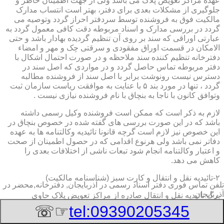
عهده مراکز تعویض پلاک می باشد ولی از جهت اطمینان خاطر و
جلوگیری از مشکلات بعدی برای دفتر، بهتر است انتساب مدارک
مالکیت فوق به فروشنده توسط سردفتر احراز گردد وتوصیه می
گردد در بررسی مدارک و اسناد مربوطه دقت کافی معمول گردد به
عبارتی اوراقی که سند بر روی آن تنظیم گردیده بهادار باشد و حتی
الامکان در قسمت اوراق مفقودی و سرقتی چک و مهر و امضاء
دفترخانه تنظیم کننده سند ملاحظه و در صورت احتمال اشکال با
دفتر مربوطه تماس حاصل گردد و در مواردی که اصل سند در
دسترس نیست رونوشت برابر با اصل سند از فروشنده مطالبه
گردد ، تنها در مورد بند ۵ با عنایت به موافقت ریاست سازمان ثبت
وتوافق کانون با ناجا به بنچاق با نام فروشنده نیازی نیست .
لازم به ذکر است که ممکن است فروشنده وکیل رسمی داشته
باشد که در این صورت بررسی های گفته شده در خصوص بنچاق در
این خصوص نیز لازم است گرچه قانونا تائیدیه وکالتنامه ها به عهده
دفاتر نمی باشد ولی هرنوع اقدامی که در حصول اطمینان از صحت
و اعتبار وکالتنامه انجام شود تبعات ناشی از اختلافات بعدی را
کاهش می دهد.
۲-تائیدیه نقل و انتقال و کارت سبز (شناسنامه مالکیت)
تلفن تماس فوری
دفتر اسناد رسمی در آذربایجان, دفترخانه,محضر در
آذربایجان
برگ تائیدیه نقل و انتقال صادره از مراکز تعویض پلاک حاوی
مشخصات کامل خودرو اعم از نوع ، سیستم ، مدل ، رنگ ، شماره
☞☏
tel:09390205345
موتور و شاسی ، تیپ و بخصوس شماره شناسه خودرو ( VIN ) در
صدر صفحه و مشخصات فروشنده و خریدار اعم از مشخصات