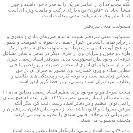
بلکه مجموعه ای از عناصر هر یک را به همراه خود داشته و چون
منشأ ایجاد آن «قانون» بوده دارای ترکیب و ماهیت ویژه ای است
که با سایر وجوه مسئولیت مدنی متفاوت است.
مسئولیت مدنی سردفتر
مسئولیت مدنی سردفتر نسبت به تمام ضررهای مادی و معنوی و
در برابر تمامی اشخاص اعم از حقیقی یا حقوقی، عمومیت و شمول
دارد.هیچ گونه تناسبی بین تعهدات و مسئولیت های سردفتر از یک
طرف و حقوق و مزایای وی از طرف دیگر در قیاس با سایر مشاغل
حرفه ای وجود ندارد!مسؤولیت مدنی سردفتر اسناد رسمی چیزی
فراتر از مسؤولیتهای اداری اوست.در صورت بروز تقصیر یا حتی
خطایی ساده و ورود خسارت، وی مجبور به جبران آن در حق
اشخاص زیاندیده است و با توجه کثرت و پیچیدگی های تکالیف و
وظایف سردفتران اسناد رسمی، بروز خطا گریزناپذیر است.
مبحث سوم): موانع موجود برای تنظیم اسناد رسمی مطابق ماده ۱۶
آیین نامه دفاتر اسناد رسمی مصوب ۱۳۱۷ مقرر شده که هیچ سندی
را نمی توان، تنظیم و در دفاتر اسناد رسمی ثبت کرد مگر آنکه
موافق مقررات و قانون باشد، بعد از تصویب این قانون سردفتران و
دفتریارانی که برخلاف قانون سندی را تنظیم و ثبت می کردند
متخلف محسوب می شدند.
ماده ۲۹ و ثبت اسناد رسمی: قانونگذار فقط تنظیم و ثبت اسناد