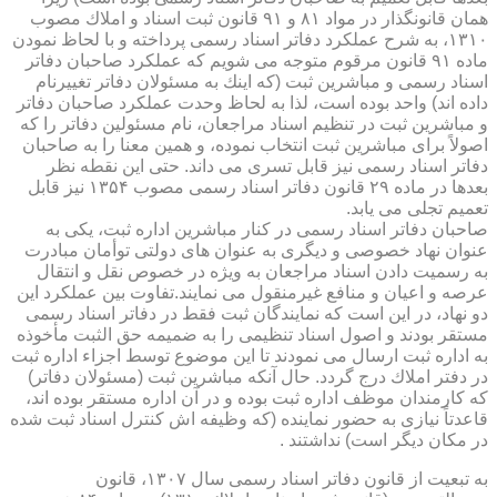
همان قانونگذار در مواد ۸۱ و ۹۱ قانون ثبت اسناد و املاك مصوب
۱۳۱۰، به شرح عملكرد دفاتر اسناد رسمی پرداخته و با لحاظ نمودن
ماده ۹۱ قانون مرقوم متوجه می شویم كه عملكرد صاحبان دفاتر
اسناد رسمی و مباشرین ثبت (كه اینك به مسئولان دفاتر تغییرنام
داده اند) واحد بوده است، لذا به لحاظ وحدت عملكرد صاحبان دفاتر
و مباشرین ثبت در تنظیم اسناد مراجعان، نام مسئولین دفاتر را كه
اصولاً برای مباشرین ثبت انتخاب نموده، و همین معنا را به صاحبان
دفاتر اسناد رسمی نیز قابل تسری می داند. حتی این نقطه نظر
بعدها در ماده ۲۹ قانون دفاتر اسناد رسمی مصوب ۱۳۵۴ نیز قابل
تعمیم تجلی می یابد.
صاحبان دفاتر اسناد رسمی در كنار مباشرین اداره ثبت، یكی به
عنوان نهاد خصوصی و دیگری به عنوان های دولتی توأمان مبادرت
به رسمیت دادن اسناد مراجعان به ویژه در خصوص نقل و انتقال
عرصه و اعیان و منافع غیرمنقول می نمایند.تفاوت بین عملكرد این
دو نهاد، در این است كه نمایندگان ثبت فقط در دفاتر اسناد رسمی
مستقر بودند و اصول اسناد تنظیمی را به ضمیمه حق الثبت مأخوذه
به اداره ثبت ارسال می نمودند تا این موضوع توسط اجزاء اداره ثبت
در دفتر املاك درج گردد. حال آنكه مباشرین ثبت (مسئولان دفاتر)
كه كارمندان موظف اداره ثبت بوده و در آن اداره مستقر بوده اند،
قاعدتاً نیازی به حضور نماینده (كه وظیفه اش كنترل اسناد ثبت شده
در مكان دیگر است) نداشتند .
به تبعیت از قانون دفاتر اسناد رسمی سال ۱۳۰۷، قانون