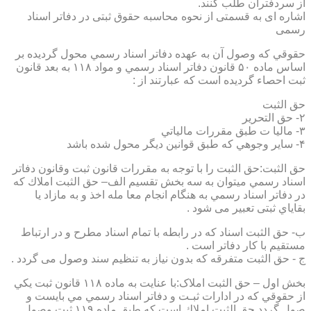
از سردفتران طلب کنند.
اشاره ای به قسمتی از نحوه محاسبه حقوق ثبتی در دفاتر اسناد
رسمی
حقوقي كه وصول آن به عهده دفاتر اسناد رسمي محول گرديده بر
اساس ماده ۵۰ قانون دفاتر اسناد رسمي و مواد ۱۱۸ به بعد قانون
ثبت احصاء گرديده است كه عبارتند از :
حق الثبت
۲- حق التحرير
۳- ماليا ت طبق مقررات مالياتي
۴- ساير وجوهي كه طبق قوانين ديگر محول شده باشد
حق الثبت:حق الثبت را با توجه به مقررات قانون ثبت وقانون دفاتر
اسناد رسمي ميتوان به سه بخش تقسيم الف– حق الثبت املاك كه
در دفاتر اسناد رسمي به هنگام انجام معا مله اخذ و به مازاد يا
بقاياي ثبتی تعبیر می شود .
ب- حق الثبت اسناد كه در رابطه با تمام اسناد مطرح و در ارتباط
مستقيم با كار دفاتر است .
ج - حق الثبت متفرقه كه بدون نياز به تنظیم سند وصول می گردد .
بخش اول – حق الثبت املاک:با عنايت به ماده ۱۱۸ قانون ثبت يكي
از حقوقي كه در ادارات ثبـت و دفاتر اسناد رسمي مي بايست و
صول گردد حق الثبت املاك است كه طبق ماده ۱۱۹ ثبت وصول