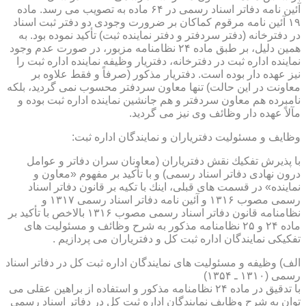
آئین نامه دفاتر اسناد رسمی در ۶۴ ماده به تصویب می رسد. ماده
۱۹ آئین نامه مرقوم كماكان بر ضرورت وجودی دو دفتر ثبت اسناد
در دفترخانه (دفتر سردفتر و دفتر نماینده ثبت) تأكید نموده بود. به
همین دلیل، بر طبق ماده ۲۴ نظامنامه مزبور، در صورت عدم وجود
نماینده اداره ثبت در دفترخانه، دفتریار وظیفه نماینده اداره ثبت را
نیز عهده دار بوده است. دفتریار مذكور (صرفاً و فقط علاوه بر
معاونت در این حالت) تنها معاون سردفتر محسوب نمی گردید، بلكه
نامبرده هم معاون سردفتر و هم جانشین نماینده اداره ثبت بوده و
مآلاً عهده دار وظائف وی نیز می گردید.
وظایف و مسئولیت دفتریاران و نمایندگان اداره ثبت:
با پذیرش تفكیك نقش دفتریاران (معاونان سران دفاتر و عوامل
درون نهادی دفاتر اسناد رسمی) و با تأكید بر مفهوم «معاون و
نماینده» در قسمت های قبلی، اینك با تكیه بر قانون دفاتر اسناد
رسمی مصوب ۱۳۱۶ و آئین نامه دفاتر اسناد رسمی ۱۳۱۷ و
نظامنامه قانون دفاتر اسناد رسمی مصوب ۱۳۱۶ بالاخص با تأكید بر
ماده ۲۴ و ۲۵ نظامنامه مذكور به شرح وظائف و مسئولیت های
تفكیكی نمایندگان اداره ثبت كل و دفتریاران می پردازیم .
الف) وظیفه و مسئولیت های نمایندگان اداره ثبت كل در دفاتر اسناد
رسمی (۱۳۱۰ ـ ۱۳۵۴)
با تدقیق در ماده ۲۴ نظامنامه مذكور و استفاده از براهین عقلی می
توان به شرح وظایف نمایندگان اداره ثبت كل در دفاتر اسناد رسمی