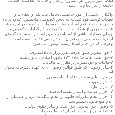
انجام امور مزبور کار مشاوره رایگان و خدمات معاضدت قضایی
جامعه را نیز انجام می دهند،
واگذاری بخشی از امور حاکمیتی شامل ثبت نقل و انتقالات و
تعهدات توسط قوه قضائیه به بخش خصوصی متخصص، علاوه بر بالا
بردن دقت در تنظیم اسناد و سلب مسئولیت حاکمیت در این زمینه،
قسمت مهمی از شکایات علیه حکومت یا کارگزاران حکومتی و
جبران خسارات ناشی از اشتباه در تنظیم اسناد را به سمت گروهی
از خود مردم یعنی سردفتران اسناد رسمی هدایت نموده است.
وجوهی که در دفاتر اسناد رسمی وصول می شود :
۱-حق التحریر طبق تعرفه مقرر وزارت دادگستری.
۲-حق الثبت به ماخذ ماده ۱۲۳ قانون اصلاحی قانون ثبت.
۳-مالیات و حق تمبر برابر مقررات مالیاتی.
۴-سایر وجوهی که طبق قوانین وصول آن به عهده دفترخانه محول
است.
مراحل تنظیم سند در دفاتر اسناد رسمی:
۱- احراز هویت.
۲- احراز اهلیت.
۳- احراز اصالت و اعتبار مستندات سند.
۴- احراز انجام مقررات قانونی و انجام مکاتبات لازم و اطمینان از
عدم منع قانونی تنظیم سند.
۵- وصول حق التحریر، حق الثبت و سایر حقوق دولتی.
۶- تنظیم اوراق سند و تایید آن توسط متعاملین.