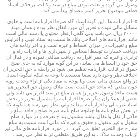
وصول مي گردد و بعلت نبودن مبلغ در سند وكالت، برخلاف اسناد
قطعی موضوع تحریر کمتر مصداق پیدا نمی کند .
۵- اقرارنامه ها ، اين گونه اسناد گاه صرفا اقرارنامه است و حاوي
مسائل مالي نبوده و تحرير آن مورد اتفاق نظر بوده و همان مبلغ
۳۰۰۰۰ ريال مي باشد ولي گاهي ازنظر محتوي يك سند مالي است
مانند اقرارنامه هاي اصلاحي بانك ها نسبت به اسناد قبلي و افزايش
مبلغ و تغييرات در ميزان اقساط و غيره است و يا اقرارنامه هاي
دريافت خسارات توسط اشخاص از شهرداري ها و ادارات راه و
ترابري و غيره كه مقر اقرار به دريافت مبالغي نموده و در قبال آن
حق خود را اسقاط مي نمايد ، در اين گونه موارد كه به جاي صلح
حقوق در قالب اقرارنامه تنظيم مي شود در رابطه با حق التحرير آن
اختلاف نظر وجود دارد بعضا معتقدند با توجه به اينكه اينگونه اسناد
در واقع سندي مالي است وبا توجه به مفاد يكي از آراء وحدت رويه
چون مبلغي كه ماخذ حق الثبت است ملاك وصول حق التحرير هم
هست ماخذ وصول تحرير را همان مبلغ در سند اقرار مي دانند ولي
بعضي از همكاران ديگر صرفا اقرارنامه را مشمول تحرير در بخش
اسناد غيرمالي و اقرارنامه ميدانند ولي بنظر مي رسد همانگونه كه
در بخش صلح نامه ها چنانچه صلح نامه صرفا صلح و فاقد مبلغ و
حاكي از نقل وانتقال نباشد مشمول بند ج تعرفه و در موارد صلح
منقول و غير منقول و حقوق و غيره كه مالي است نسبت به مبلغ
مندرج حق التحرير تعلق مي گيرد ، در مورد اقرارنامه هاي مالي نيز
از باب وحدت ملاک ، به این طریق منطقی تر به نظر می رسد .