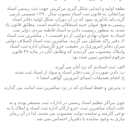
نطفه اولیه و ابتدایی شكل گیری مركزیتی جهت ثبت رسمی اسناد
مراجعان، به قانون ثبت اسناد مصوب سال ۱۲۹۰ شمسی بازمی
گردد.باید یادآوری نمود كه در آن دوران، شكل اولیه دفاتر اسناد
رسمی به هیچ عنوان جنبه استقلالی نداشته است. مطابق قانون یاد
شده، به منظور رسمیت دادن به اسناد قاطبه مردم، دوایر ثبت
اسناد به عنوان نهادی دولتی، از دو قسمت ۱ ـ مباشرین ثبت اسناد
۲ـ دفتر راكد تشكیل می گردید. مباشرین ثبت اسناد (اسلاف دولتی
سران دفاتر امروزی)، در حقیقت جزو كارمندان اداره ثبت اسناد
واملاك محسوب می گردیدند كه وظایف آنان در ماده ۴۷ قانون
مرقوم،اینچنین تبیین شده بود .
الف: ثبت اسنادی كه نزد آنان می آورند.
ب: دادن صورت از ثبت دفاتر اسناد و سواد از اسناد ثبت شده.
ج: انجام تصدیقات (مبنای امروزین گواهی امضا ء
د: پذیرش و حفظ اسنادی كه در نزد مباشرین ثبت امانت می گذارند
.
چون مراكز تنظیم اسناد رسمی در ادارات ثبت مستقر بودند و به
علت اینكه مباشرین ثبت، جزو اركان اداره ثبت اسناد و املاك یا به
نوعی كارمند و نماینده دولت محسوب می شدند، لذا در آن زمان
نیازی به وجود نماینده یا دفتریار احساس نمی شد .