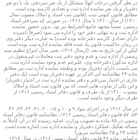
در نظر گرفتن درجات آنها) متشكل از یك نفر سردفتر، یك یا دو نفر
دفتریار و یك نفر نماینده اداره ثبت و تعدادی كارمند بوده است.
مطابق قانون كنونی ثبت، (قانون ثبت اسناد و املاك مصوب سال
۱۳۱۰) از سال ۱۳۱۰ تا سال ۱۳۱۶، در صورتی كه سردفتر اسناد
رسمی، ضمناً مجتهد جامع الشرایط نیز بود، بدون حضور نماینده
اداره ثبت و به تنهایی دفتر خود را اداره می نمود (صرفاً نامبرده
دارای تعدادی كارمند دفترخانه بوده است) به عبارت دیگر دفتر وی
در زمان حاكمیت قانون یاد شده فاقد نماینده اداره ثبت بوده است
لیكن از این تاریخ به بعد، (ازسال ۱۳۱۶، یعنی سال انتزاع تنظیم سند
رسمی از اداره ثبت و عدم وجود دفتر ثبت معاملات غیرمنقول در
اداره مذكور) دفترخانه وی، علیرغم عدم وجود نماینده اداره ثبت،
می بایست دارای دفتریار بوده و وظیفه نماینده اداره ثبت نیز مطابق
ماده ۲۴ نظامنامه آتی الذكر بر عهده دفتریار بوده است (یك دفتر
جاری در اختیار سردفتر و دفتر نماینده اداره ثبت در اختیار دفتریار)
و این یكی از تفاوت هایی است كه بین قانون ثبت اسناد و املاك
مصوب ۱۳۱۰ از یك طرف و قانون دفاتر اسناد رسمی ۱۳۱۶ از
طرف دیگر وجود داشته است .
در سال ۱۳۱۶ و در اجرای مواد ۹ و ۱۰ و ۱۵، ۲۰، ۲۱، ۲۲، ۲۴، ۳۶،
۵۳، ۵۷ قانون دفاتر اسناد رسمی ۱۳۱۶، نظامنامه قانون دفاتر اسناد
رسمی در ۸۵ ماده به تصویب وزارت عدلیه رسیده كه در آن كاملاً به
مسأله تفكیك عملكرد دفتریار و نماینده اداره ثبت اشاره شده است.
(ماده ۲۴ و ۲۵ نظامنامه مزبور)
براساس ماده ۴۷ قانون دفاتر اسناد رسمی ۱۳۱۶، در سال ۱۳۱۷