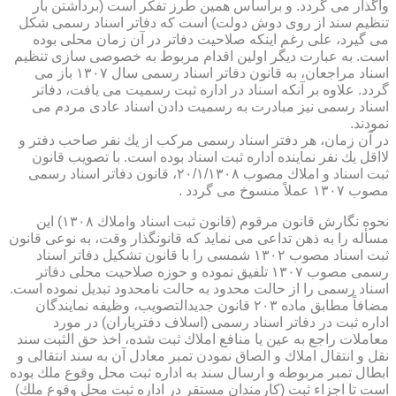
واگذار می گردد. و براساس همین طرز تفكر است (برداشتن بار
تنظیم سند از روی دوش دولت) است كه دفاتر اسناد رسمی شكل
می گیرد، علی رغم اینكه صلاحیت دفاتر در آن زمان محلی بوده
است. به عبارت دیگر اولین اقدام مربوط به خصوصی سازی تنظیم
اسناد مراجعان، به قانون دفاتر اسناد رسمی سال ۱۳۰۷ باز می
گردد. علاوه بر آنكه اسناد در اداره ثبت رسمیت می یافت، دفاتر
اسناد رسمی نیز مبادرت به رسمیت دادن اسناد عادی مردم می
نمودند.
در آن زمان، هر دفتر اسناد رسمی مركب از یك نفر صاحب دفتر و
لااقل یك نفر نماینده اداره ثبت اسناد بوده است. با تصویب قانون
ثبت اسناد و املاك مصوب ۲۰/۱/۱۳۰۸، قانون دفاتر اسناد رسمی
مصوب ۱۳۰۷ عملاً منسوخ می گردد .
نحوه نگارش قانون مرقوم (قانون ثبت اسناد واملاك ۱۳۰۸) این
مسأله را به ذهن تداعی می نماید كه قانونگذار وقت، به نوعی قانون
ثبت اسناد مصوب ۱۳۰۲ شمسی را با قانون تشكیل دفاتر اسناد
رسمی مصوب ۱۳۰۷ تلفیق نموده و حوزه صلاحیت محلی دفاتر
اسناد رسمی را از حالت محدود به حالت نامحدود تبدیل نموده است.
مضافاً مطابق ماده ۲۰۳ قانون جدیدالتصویب، وظیفه نمایندگان
اداره ثبت در دفاتر اسناد رسمی (اسلاف دفتریاران) در مورد
معاملات راجع به عین یا منافع املاك ثبت شده، اخذ حق الثبت سند
نقل و انتقال املاك و الصاق نمودن تمبر معادل آن به سند انتقالی و
ابطال تمبر مربوطه و ارسال سند به اداره ثبت محل وقوع ملك بوده
است تا اجزاء ثبت (كارمندان مستقر در اداره ثبت محل وقوع ملك)