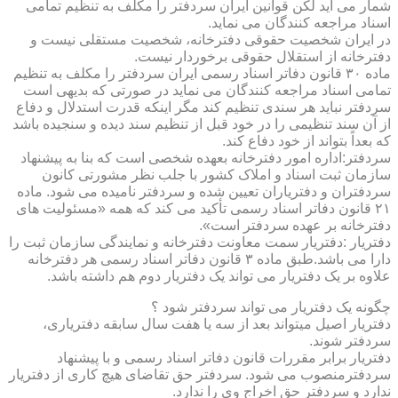
شمار می آید لکن قوانین ایران سردفتر را مکلف به تنظیم تمامی
اسناد مراجعه کنندگان می نماید.
در ایران شخصیت حقوقی دفترخانه، شخصیت مستقلی نیست و
دفترخانه از استقلال حقوقی برخوردار نیست.
ماده ۳۰ قانون دفاتر اسناد رسمی ایران سردفتر را مکلف به تنظیم
تمامی اسناد مراجعه کنندگان می نماید در صورتی که بدیهی است
سردفتر نباید هر سندی تنظیم کند مگر اینکه قدرت استدلال و دفاع
از آن سند تنظیمی را در خود قبل از تنظیم سند دیده و سنجیده باشد
که بعداً بتواند از خود دفاع کند.
سردفتر:اداره امور دفترخانه بعهده شخصی است که بنا به پیشنهاد
سازمان ثبت اسناد و املاک کشور با جلب نظر مشورتی کانون
سردفتران و دفتریاران تعیین شده و سردفتر نامیده می شود. ماده
۲۱ قانون دفاتر اسناد رسمی تأکید می کند که همه «مسئولیت های
دفترخانه بر عهده سردفتر است».
دفتریار :دفتریار سمت معاونت دفترخانه و نمایندگی سازمان ثبت را
دارا می باشد.طبق ماده ۳ قانون دفاتر اسناد رسمی هر دفترخانه
علاوه بر یک دفتریار می تواند یک دفتریار دوم هم داشته باشد.
چگونه یک دفتریار می تواند سردفتر شود ؟
دفتریار اصیل میتواند بعد از سه یا هفت سال سابقه دفتریاری،
سردفتر شوند.
دفتریار برابر مقررات قانون دفاتر اسناد رسمی و با پیشنهاد
سردفترمنصوب می شود. سردفتر حق تقاضای هیچ کاری از دفتریار
ندارد و سردفتر حق اخراج وی را ندارد.