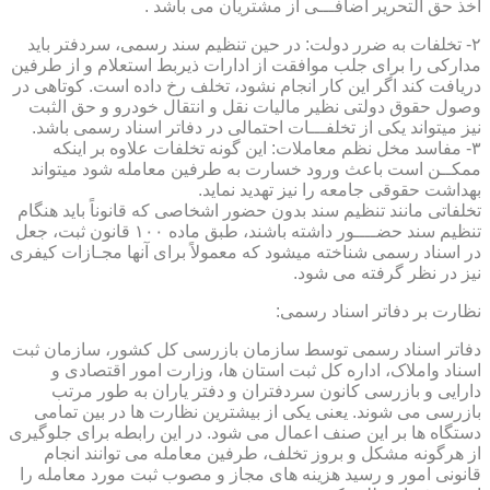
اخذ حق التحریر اضافـــی از مشتریان می باشد .
۲- تخلفات به ضرر دولت: در حین تنظیم سند رسمی، سردفتر باید
مدارکی را برای جلب موافقت از ادارات ذیربط استعلام و از طرفین
دریافت کند اگر این کار انجام نشود، تخلف رخ داده است. کوتاهی در
وصول حقوق دولتی نظیر مالیات نقل و انتقال خودرو و حق الثبت
نیز میتواند یکی از تخلفـــات احتمالی در دفاتر اسناد رسمی باشد.
۳- مفاسد مخل نظم معاملات: این گونه تخلفات علاوه بر اینکه
ممکــن است باعث ورود خسارت به طرفین معامله شود میتواند
بهداشت حقوقی جامعه را نیز تهدید نماید.
تخلفاتی مانند تنظیم سند بدون حضور اشخاصی که قانوناً باید هنگام
تنظیم سند حضــــور داشته باشند، طبق ماده ۱۰۰ قانون ثبت، جعل
در اسناد رسمی شناخته میشود که معمولاً برای آنها مجـازات کیفری
نیز در نظر گرفته می شود.
نظارت بر دفاتر اسناد رسمی:
دفاتر اسناد رسمی توسط سازمان بازرسی کل کشور، سازمان ثبت
اسناد واملاک، اداره کل ثبت استان ها، وزارت امور اقتصادی و
دارایی و بازرسی کانون سردفتران و دفتر یاران به طور مرتب
بازرسی می شوند. یعنی یکی از بیشترین نظارت ها در بین تمامی
دستگاه ها بر این صنف اعمال می شود. در این رابطه برای جلوگیری
از هرگونه مشکل و بروز تخلف، طرفین معامله می توانند انجام
قانونی امور و رسید هزینه های مجاز و مصوب ثبت مورد معامله را