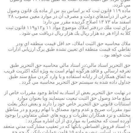
مي گردد.
ماده ۱۱۹ قانون ثبت كه بر اساس بند س از ماده يك قانون وصول
برخي از درآمدهاي دولت و مصرف آن در موارد معين مصوب ۲۸
اسفند ماه ۷۳ ۱۳ اصلاح گرديده مقرر مي دارد:
براي ثبت ملك دردفتر املاك موضوع مواد ۱۱ و۱۲و۱۱۹ قانون ثبت
كلا به ازاء هر ده هزار ريال يك هزار ريال دريافت مي شود .
ملاك محاسبه حق الثبت املاك، حد اقل قيمت منطقه اي ودر
نقاطي كه قيمت منطقه اي تعيين نشده طبق برگ ارزيابي ادارات
ثبت خواهد بود .
حق التحرير اسناد مالي:در اسناد مالي محاسبه حق التحرير طبق
تعرفه ارسالي و فاقد هرگونه ابهام است به ويژه آنكه اكثريت قريب
به اتفاق همكاران از رايانه استفاده و با وارد كردن مبلغ سند طبق
جداول داده شده به سيستم حق التحرير محاسبه مي گردد .
در نهايت حق التحرير بعض از اسناد به لحاظ وجود مقررات خاص از
مبلغ ماخذ وصول حق الثبت تبعيت نمينمايند ويا بعنوان موارد
استنائات قانوني حق التحرير خاص خود را دارند و بعض ديگر بعلت
نبود مقررات صريح و عدم وجود مصداق با ابهام روبرو و در مناطق
مختلف و نزد همكاران نظريات و رويه هاي عملي متفاوتي را بوجود
آورده است كه مختصرا به مواردي از آن اشاره ميگردد :
۱- اسناد فروش اقساطي بانكها كه در تعقيب مشاركت مدني منعقد
ميگردد بر اساس تبصره ماده ۱۵ قاون عمليات بانكي گرچه حق