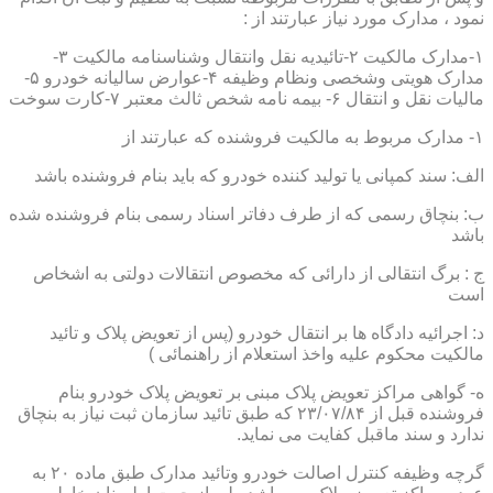
نمود ، مدارک مورد نیاز عبارتند از :
۱-مدارک مالکیت ۲-تائیدیه نقل وانتقال وشناسنامه مالکیت ۳-
مدارک هویتی وشخصی ونظام وظیفه ۴-عوارض سالیانه خودرو ۵-
مالیات نقل و انتقال ۶- بیمه نامه شخص ثالث معتبر ۷-کارت سوخت
۱- مدارک مربوط به مالکیت فروشنده که عبارتند از
الف: سند کمپانی یا تولید کننده خودرو که باید بنام فروشنده باشد
ب: بنچاق رسمی که از طرف دفاتر اسناد رسمی بنام فروشنده شده
باشد
ج : برگ انتقالی از دارائی که مخصوص انتقالات دولتی به اشخاص
است
د: اجرائیه دادگاه ها بر انتقال خودرو (پس از تعویض پلاک و تائید
مالکیت محکوم علیه واخذ استعلام از راهنمائی )
ه- گواهی مراکز تعویض پلاک مبنی بر تعویض پلاک خودرو بنام
فروشنده قبل از ۲۳/۰۷/۸۴ که طبق تائید سازمان ثبت نیاز به بنچاق
ندارد و سند ماقبل کفایت می نماید.
گرچه وظیفه کنترل اصالت خودرو وتائید مدارک طبق ماده ۲۰ به