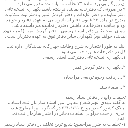
آن روزگار پی برد. ماده ۲۴ نظامنامه یاد شده مقرر می دارد:
« در صورتی كه دفترخانه نماینده نداشته باشد، نگهداری نسخه ثانی
دفتر نماینده و دفتر عایدات و دفتر گردش تمبر و دفتر ثبت مكاتبات
مندرج در ماده ۲۳ قانون دفتر اسناد رسمی به عهده دفتریار خواهد
بود و چنانچه دفترخانه با داشتن دفتریار نماینده هم داشته باشد،
سوای نسخه ثانی دفتر اسناد رسمی و دفتر گردش تمبر (كه به عهده
نماینده خواهد بود) نگهداری سایر دفاتر فوق به عهده دفتریار است .
اینك به طور اختصار به شرح وظایف چهارگانه نمایندگان اداره ثبت
كل در دفترخانه ها پرداخته می شود.
۱ـ نگهداری نسخه ثانی دفتر ثبت اسناد رسمی
۲ـ نگهداری دفتر گردش تمبر
۳ ـ دریافت وجوه تودیعی مراجعان
۴ ـ امضاء سند
تخلفات رایج در دفاتر اسناد رسمی
به گفته مهدی انجم شعاع معاون امور اسناد سازمان ثبت اسناد و
املاک کشور که در مورخ ۲۳/۱۱/۹۱ در گفتگو با ایرنا مطرح شد،
آماری از حیث فراوانی تخلفات دفاتر در اختیار سازمان ثبت نمی
باشد.
۱- تخلفات به ضرر مراجعین: شایع ترین تخلف در دفاتر اسناد رسمی