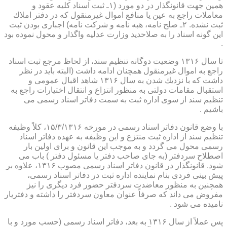
همین جهت قانونگذار در دو مورد (۱ـ ثبت اسناد كلیه عقود و
معاملات راجع به عین یا منافع اموال غیرمنقول كه در دفتر املاك
ثبت نشده. ۲ـ صلح نامه، هبه نامه و شركت نامه) اجباری بودن ثبت
این گونه اسناد را به صلاحدید وزارت عدلیه واگذار و محول نموده بود
.
تا سال ۱۳۱۶ وضعیت دوگانه تنظیم سند، از لحاظ مرجع ثبت اسناد
راجع به اموال غیرمنقول همچنان ادامه داشت (البته باید در نظر
داشت كه با نزدیك شدن به سال ۱۳۱۶ شاهد اقبال عمومی و
استقبال مقامات دولتی به منظور انتزاع و انتقال اختیارات راجع به
تنظیم سند از سوی اداره ثبت به سمت دفاتر اسناد رسمی می
باشیم .
با وضع قانون دفاتر اسناد رسمی در مورخه ۱۵/۳/۱۳۱۶، كلاً وظیفه
تنظیم سند از اداره ثبت منتزع و این وظیفه به عهده دفاتر اسناد
رسمی محول می گردد و به موجب این قانون و برای اولین بار
اصطلاح سردفتر (به جای صاحب دفتر یا مسئول دفتر ) باب می
شود. قانونگذار در قانون دفاتر اسناد رسمی مصوب ۱۳۱۶، علاوه بر
پیش بینی فردی بنام نماینده اداره ثبت در دفاتر اسناد رسمی،
همچنین به منظور معاضدت سردفتر حضور فرد دیگری را نیز
مفروض می داند كه صرفاً عنوان معاون سردفتر را داشته و دفتریار
نامیده می شود .
پس عملاً از سال ۱۳۱۶ به بعد، دفاتر اسناد رسمی (حسب مورد و با