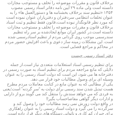
برخلاف قانون و مقررات موضوعه را تخلف و مستوجب مجازات
دانسته است ولی ماده ۲۹ آیین نامه دفاتر اسناد رسمی مصوب
۱۳۵۴ «تنظیم سند برخلاف بخشنامه ها و دستورالعمل ها» را به
عنوان تخلفات انتظامی سردفتران و دفتریاران عنوان نموده است
که مورد نظر قانونگذار نبوده است،قانون فقط تنظیم و ثبت اسناد
برخلاف قانون و مقررات موضوعه را تخلف و مستوجب مجازات
دانسته است.در کشور ایران موانع ایجادشده بر سر راه تنظیم
سندرسمی موجب روی گردانی مردم از تنظیم اسنادرسمی شده
است. این مشکلات زمینه ساز دعوی و باعث افزایش حضور مردم
در محاکم و مراجع قضایی است.
دفتر اسناد رسمی چیست
برای تنظیم رسمی اسناد استعلامات متعددی نیاز است.از جمله
دلایلی که مانع مراجعه مردم برای تنظیم اسناد به صورت رسمی در
دفترخانه ها می شود، این است که دولت اسناد رسمی را به عنوان
وسیله ای برای وصول مطالبات خود قرار می دهد.
یکی از مطالبی که به عنوان مانع در کتابت معاملات مردم مطرح
هست تبدیل شدن سند رسمی برای دولت به “سر گردنه” است؛یعنی
به فردی که می خواهد سندش را منتقل کند می گویند برو از دارایی
و ادارات دیگر گواهی مفاصاحساب بگیر!!
در واقع دولت زورش نمی رسد مطالبات خود را وصول کند و
سرگردنه را می گیرد و دولت اسناد رسمی را به عنوان راهکاری
برای جبران کم کاری و ناتوانی دستگاه های دیگر قرار داده است.