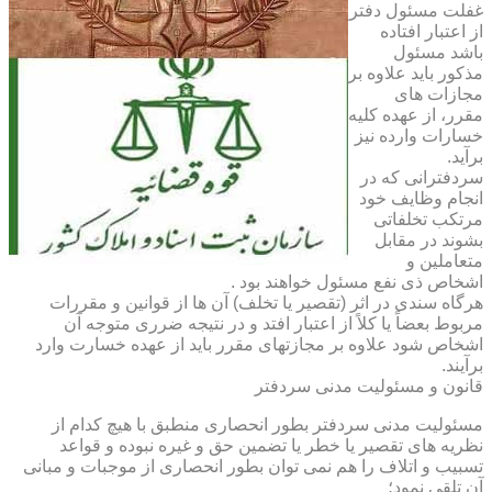
غفلت مسئول دفتر
از اعتبار افتاده
باشد مسئول
مذکور باید علاوه بر
مجازات های
مقرر، از عهده کلیه
خسارات وارده نیز
برآید.
سردفترانی که در
انجام وظایف خود
مرتکب تخلفاتی
بشوند در مقابل
متعاملین و
اشخاص ذی نفع مسئول خواهند بود .
هرگاه سندی در اثر (تقصیر یا تخلف) آن ها از قوانین و مقررات
مربوط بعضاً یا کلاً از اعتبار افتد و در نتیجه ضرری متوجه آن
اشخاص شود علاوه بر مجازتهای مقرر باید از عهده خسارت وارد
برآیند.
قانون و مسئولیت مدنی سردفتر
مسئولیت مدنی سردفتر بطور انحصاری منطبق با هیچ کدام از
نظریه های تقصیر یا خطر یا تضمین حق و غیره نبوده و قواعد
تسبیب و اتلاف را هم نمی توان بطور انحصاری از موجبات و مبانی
آن تلقی نمود؛