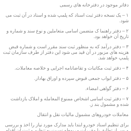
دفاتر موجود در دفترخانه های رسمی
۱ – یک نسخه دفتر ثبت اسناد که پلمپ شده و اسناد در آن ثبت می
شود.
۲ – دفتر راهنما ک متضمن اسامی متعاملین و نوع سند و شماره و
تاریخ آن خواهد بود.
۳ – دفتر درآمد که به منظور ثبت سند مقرر است و شماره قبض
هزینه های مزبور در آن قید می شود این دفتر از طرف سازمان ثبت
پلمپ خواهد شد.
۴ – دفتر ثبت مکاتبات و تقاضانامه اجرایی و خلاصه معاملات.
۵ – دفتر ابواب جمعی قبوض سپرده و اوراق بهادار.
۶ – دفتر گواهی امضاء.
۷ – دفتر ثبت اسامی اشخاص ممنوع المعامله و املاک بازداشت
شده و مشمول بند ز.
معاملات خودروهای مشمول مالیات نقل و انتقال
برای تنظیم اسناد خودرو ابتدا باید مدارک مورد نیاز را اخذ و بررسی
و پس از تطابق با مقررات مربوطه نسبت به تنظیم و ثبت ان اقدام