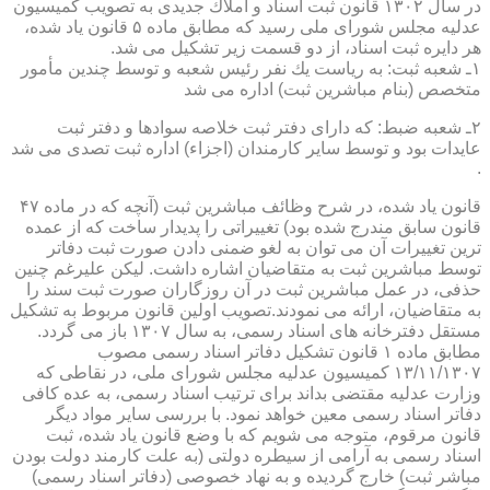
در سال ۱۳۰۲ قانون ثبت اسناد و املاك جدیدی به تصویب كمیسیون
عدلیه مجلس شورای ملی رسید كه مطابق ماده ۵ قانون یاد شده،
هر دایره ثبت اسناد، از دو قسمت زیر تشكیل می شد.
۱ـ شعبه ثبت: به ریاست یك نفر رئیس شعبه و توسط چندین مأمور
متخصص (بنام مباشرین ثبت) اداره می شد
۲ـ شعبه ضبط: كه دارای دفتر ثبت خلاصه سوادها و دفتر ثبت
عایدات بود و توسط سایر كارمندان (اجزاء) اداره ثبت تصدی می شد
.
قانون یاد شده، در شرح وظائف مباشرین ثبت (آنچه كه در ماده ۴۷
قانون سابق مندرج شده بود) تغییراتی را پدیدار ساخت كه از عمده
ترین تغییرات آن می توان به لغو ضمنی دادن صورت ثبت دفاتر
توسط مباشرین ثبت به متقاضیان اشاره داشت. لیكن علیرغم چنین
حذفی، در عمل مباشرین ثبت در آن روزگاران صورت ثبت سند را
به متقاضیان، ارائه می نمودند.تصویب اولین قانون مربوط به تشكیل
مستقل دفترخانه های اسناد رسمی، به سال ۱۳۰۷ باز می گردد.
مطابق ماده ۱ قانون تشكیل دفاتر اسناد رسمی مصوب
۱۳/۱۱/۱۳۰۷ كمیسیون عدلیه مجلس شورای ملی، در نقاطی كه
وزارت عدلیه مقتضی بداند برای ترتیب اسناد رسمی، به عده كافی
دفاتر اسناد رسمی معین خواهد نمود. با بررسی سایر مواد دیگر
قانون مرقوم، متوجه می شویم كه با وضع قانون یاد شده، ثبت
اسناد رسمی به آرامی از سیطره دولتی (به علت كارمند دولت بودن
مباشر ثبت) خارج گردیده و به نهاد خصوصی (دفاتر اسناد رسمی)