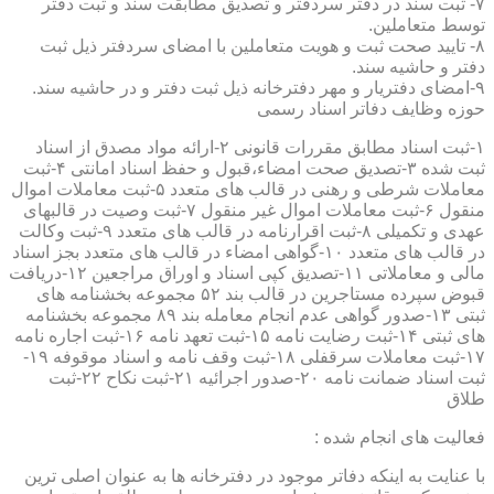
۷- ثبت سند در دفتر سردفتر و تصدیق مطابقت سند و ثبت دفتر
توسط متعاملین.
۸- تایید صحت ثبت و هویت متعاملین با امضای سردفتر ذیل ثبت
دفتر و حاشیه سند.
۹-امضای دفتریار و مهر دفترخانه ذیل ثبت دفتر و در حاشیه سند.
حوزه وظایف دفاتر اسناد رسمی
۱-ثبت اسناد مطابق مقررات قانونی ۲-ارائه مواد مصدق از اسناد
ثبت شده ۳-تصدیق صحت امضاء،قبول و حفظ اسناد امانتی ۴-ثبت
معاملات شرطی و رهنی در قالب های متعدد ۵-ثبت معاملات اموال
منقول ۶-ثبت معاملات اموال غیر منقول ۷-ثبت وصیت در قالبهای
عهدی و تکمیلی ۸-ثبت اقرارنامه در قالب های متعدد ۹-ثبت وکالت
در قالب های متعدد ۱۰-گواهی امضاء در قالب های متعدد بجز اسناد
مالی و معاملاتی ۱۱-تصدیق کپی اسناد و اوراق مراجعین ۱۲-دریافت
قبوض سپرده مستاجرین در قالب بند ۵۲ مجموعه بخشنامه های
ثبتی ۱۳-صدور گواهی عدم انجام معامله بند ۸۹ مجموعه بخشنامه
های ثبتی ۱۴-ثبت رضایت نامه ۱۵-ثبت تعهد نامه ۱۶-ثبت اجاره نامه
۱۷-ثبت معاملات سرقفلی ۱۸-ثبت وقف نامه و اسناد موقوفه ۱۹-
ثبت اسناد ضمانت نامه ۲۰-صدور اجرائیه ۲۱-ثبت نکاح ۲۲-ثبت
طلاق
فعالیت های انجام شده :
با عنایت به اینکه دفاتر موجود در دفترخانه ها به عنوان اصلی ترین